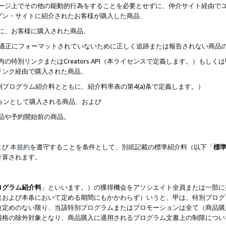
ブページ上でその他の能動的行為をすることを必要とせずに、仲介サイト経由で
ゾン・サイトに紹介されたお客様が購入した商品、
ずに、お客様に購入された商品、
クが適正にフォーマットされていないために正しく追跡または報告されない商品
内の特別リンクまたはCreators API（本ライセンスで定義します。）も
リンク経由で購入された商品、
特別プログラム紹介料とともに、紹介料率表の第4(a)条で定義します。）
ションとして購入される商品、および
商品や予約開始前の商品。
よび
本規約
を遵守することを条件として、
別紙
記載の標準紹介料（以下「
標
計算されます。
ログラム紹介料
」といいます。）の獲得機会をアソシエイト全員または一部に
（および本条において定める期間にもかかわらず）いうと、甲は、特別プログ
途定めのない限り、当該特別プログラムまたはプロモーションは全て（商品購
適格の除外対象となり、商品購入に適用されるプログラム文書上の制限につい