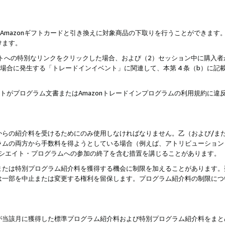
はAmazonギフトカードと引き換えに対象商品の下取りを行うことができま
けます。
サイトへの特別なリンクをクリックした場合、および（2）セッション中に購入
た場合に発生する「トレードインイベント」に関連して、本第 4 条（b）に
ントがプログラム文書またはAmazonトレードインプログラムの利用規約に
。
からの紹介料を受けるためにのみ使用しなければなりません。乙（および/ま
ラムの両方から手数料を得ようとしている場合（例えば、アトリビューション
ソシエイト・プログラムへの参加の終了を含む措置を講じることがあります。
または特別プログラム紹介料を獲得する機会に制限を加えることがあります。
は一部を中止または変更する権利を留保します。プログラム紹介料の制限につ
が当該月に獲得した標準プログラム紹介料および特別プログラム紹介料をまと