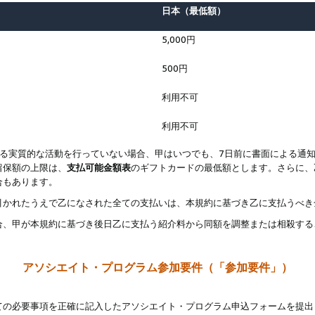
日本（最低額）
5,000円
500円
利用不可
利用不可
なる実質的な活動を行っていない場合、甲はいつでも、7日前に書面による通
留保額の上限は、
支払可能金額表
のギフトカードの最低額とします。さらに、
合もあります。
引かれたうえで乙になされた全ての支払いは、本規約に基づき乙に支払うべき
合、甲が本規約に基づき後日乙に支払う紹介料から同額を調整または相殺する
アソシエイト・プログラム参加要件（「参加要件」）
ての必要事項を正確に記入したアソシエイト・プログラム申込フォームを提出