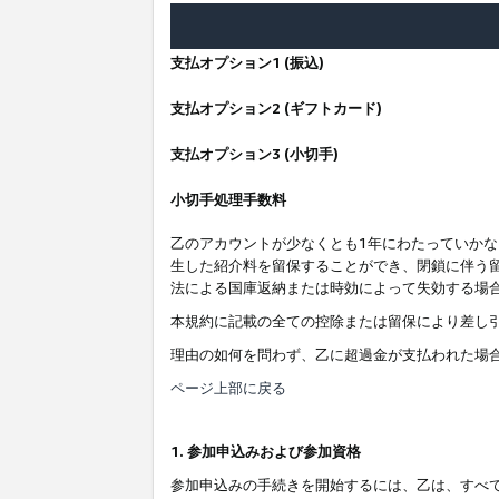
支払オプション1 (振込)
支払オプション2 (ギフトカード)
支払オプション3 (小切手)
小切手処理手数料
乙のアカウントが少なくとも1年にわたっていか
生した紹介料を留保することができ、閉鎖に伴う
法による国庫返納または時効によって失効する場
本規約に記載の全ての控除または留保により差し
理由の如何を問わず、乙に超過金が支払われた場
ページ上部に戻る
1. 参加申込みおよび参加資格
参加申込みの手続きを開始するには、乙は、すべ