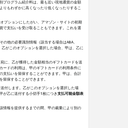
別プログラム紹介料は、最も近い現地通貨の金額
よりもわずかに高くなったり低くなったりするこ
のオプションにしたがい、アマゾン・サイトの初期
貨で支払いを受け取ることもできます。これを選
その他の必要識別情報（該当する場合はABA、
す。乙がこのオプションを選択した場合、甲は、乙に
ス宛に、乙が獲得した金額相当のギフトカードを送
カードの利用は、甲のギフトカードの利用条件に
の支払いを留保することができます。甲は、合計
を留保することができます。
を送付します。乙がこのオプションを選択した場
甲が乙に送付する小切手1枚につき
支払可能金額表
該情報を提供するまでの間、甲の裁量により別の