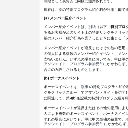
制限として実質的に同様に適用されます。
現在は、次の特別プログラム紹介料が利用可能で
(a) メンバー紹介イベント
メンバー紹介イベントは、
別紙
（以下「
特別プロ
あるお客様が乙のサイト上の特別リンクをクリック
載のメンバー紹介行為を完了したときに生じる「
メンバー紹介イベントが違反またはその他の悪用
の個人による複数のメンバー紹介イベント、メン
支払いません。いずれの場合においても、甲は甲
アソシエイト・プログラム参加要件
にかかわらず
合にのみ許可されるものとします。
(b) ボーナスイベント
ボーナスイベントは、
別紙
の特別プログラム紹介料
クをクリックスルーしてアマゾン・サイトを訪問し
に関連して、第4(b)条記載の特別プログラム紹介
ボーナスイベントが違反またはその他の悪用によ
人による複数のボーナスイベント、ボーナスイベ
ずれの場合においても、甲は甲の単独の裁量で、
アソシエイト・プログラム参加要件
にかかわらず