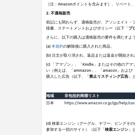
［注：Amazonポイントを含みます］、リベー
2. 不適格販売
前記にも関わらず、適格販売が、アソシエイト・
様書、ステートメントおよびポリシー（以下「
プ
さらに、以下の購入は適格販売の要件を満たすよ
(a)
本規約
の解除後に購入された商品、
(b) 注文が取り消され、返品または返金が開始さ
(c) 「アマゾン」、「Kindle」またはその
い（例えば、「ammazon」、「amaozn」お
購入した広告（以下、「
禁止リスティング広告
」
地域
非包括的商標リスト
日本
https://www.amazon.co.jp/gp/help/cu
(d) 検索エンジン（グーグル、ヤフー、ビング
参加する一切のサイト）（以下「
検索エンジン
」