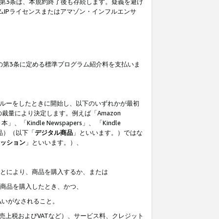
の第3条は、本規約終了後も存続します。疑義を避け
ムIPライセンスまたはアマゾン・インフルエンサ
の第3条に定める標準プログラム紹介料を支払いま
スルーをしたときに開始し、以下のいずれかが最初
裁量により決定します。例えば「Amazon
」、「Kindle Newspapers」、 「Kindle
は商品）（以下「
デジタル商品
」といいます。）ではな
ッション
」といいます。）、
ことにより、商品を購入するか、または
該商品を購入したとき、かつ、
払いがなされること。
売上税およびVATなど）、サービス料、クレジット