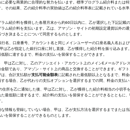
めに必要な商業的に合理的な努力を払います。標準プログラム紹介料または特
す。その結果、乙の紹介料率の実効値は乙の紹介料率表に記載されている水準
グラム紹介料を獲得した各暦月末から約60日以内に、乙が選択した下記記載
グラム紹介料を支払います。乙は、アマゾン・サイトの初期設定通貨以外の通
基づき決まることについて同意するものとします。
行名、口座番号、アカウント名と同じメインユーザーの口座名義人名および
より、甲は乙が指定した銀行口座に対し直接、乙が獲得した紹介料を振り込みま
最低額に達するまで、料金の支払いを留保することができます。
払い 甲は乙に対し、乙のアソシエイト・アカウント上のメインEメールアドレ
の金額であり、アマゾン・サイト上の商品と交換することができます。ギフト
甲は、合計支払額が
支払可能金額表
に記載された最低額以上となるまで、料金
過する場合、乙が代わりの支払オプションを選択するまでの間、料金の支払い
の住所を乙に通知した後、甲は乙に対し、乙が獲得した紹介料相当の小切手
れた最低額に達するまで、紹介料の支払いを留保することができるとともに、
す。
効な情報も登録していない場合、甲は、乙が支払方法を選択するまでまたは当
払いを留保することができるものとします。