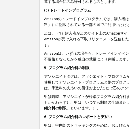
連する場合にのみ許可されるものとします。
(c) トレードインプログラム
Amazonのトレードインプログラムでは、購入者
料」）に記載されている一部の国でご利用いただ
乙は、（1）購入者が乙のサイト上のAmazon
Amazonが受け入れる下取りリクエストを送信し
す。
Amazonは、いずれの場合も、トレードインイベ
不適格となったかを独自の裁量により判断します
5. プログラム紹介料の制限
アソシエイトタグは、アソシエイト・プログラム
使用してアソシエイト・プログラムと別のプログ
は、手数料の支払いの留保および/または乙のア
甲は随時、アソシエイトが標準プログラム紹介料
もかかわらず）、甲は、いつでも制限の全部また
紹介料の制限
」といいます。）。
6. プログラム紹介料のレポートと支払い
甲は、甲内部のトラッキングのために、および乙