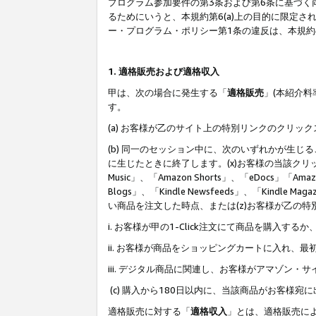
プログラム参加要件の第3条および第6条に基づく
るためにいうと、本規約第6(a)上の目的に限定
ー・プログラム・ポリシー第1条の違反は、本規
1. 適格販売および適格収入
甲は、次の場合に発生する「
適格販売
」(本紹介
す。
(a) お客様が乙のサイト上の特別リンクのクリッ
(b) 同一のセッション中に、次のいずれかが生
に生じたときに終了します。(x)お客様の当該クリ
Music」、「Amazon Shorts」、「eDocs」「Ama
Blogs」、「Kindle Newsfeeds」、「Ki
い商品を注文した時点、または(z)お客様が乙の
i. お客様が甲の1-Click注文にて商品を購入するか
ii. お客様が商品をショッピングカートに入れ
iii. デジタル商品に関連し、お客様がアマゾ
(c) 購入から180日以内に、当該商品がお客
適格販売に対する「
適格収入
」とは、適格販売に