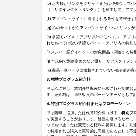
(e) お客様がリンクをクリックまたは仲介ウェ
（「
リダイレクト・リンク
」）を経由して、アマ
(f) アマゾン・サイトに適用される条件を遵守せ
(g) 乙のサイトからアマゾン・サイトへのリン
(h) 承認モバイル・アプリ以外のモバイル・アプリ
れたものではない承認モバイル・アプリ内の特別
(i) メンバー紹介イベントの対象商品（関連する
(j) 本規約で別途定めのない限り、サブスクリプ
(k) 商品一覧ページに掲載されていない発表前の
3. 標準プログラム紹介料
甲は乙に対し、本紹介料率表に記載された制限お
す。紹介料は、適格収入のパーセンテージとして
4. 特別プログラム紹介料またはプロモーション
甲は随時、追加または代替紹介料（以下「
特別プ
を実施することがあります。疑義を避けるために
つでも中止または変更する権利を留保します。別
て特定される購入と実質的に同種であるとして不