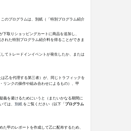
す。このプログラムは、別紙（「特別プログラム紹介
者が下取りショッピングカートに商品を追加し、
記載された特別プログラム紹介料を得ることができま
違反してトレードインイベントが発生したか、または
たは乙を代理する第三者）が、同じトラフィックを
・リンクの操作や組み合わせによるもの）、甲
疑義を避けるためにいうと（またいかなる期間に
いては、
別紙
をご覧ください（以下「
プログラム
めた甲のレポートを作成して乙に配布するため、