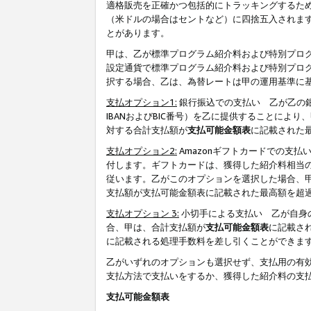
適格販売を正確かつ包括的にトラッキングするた
（米ドルの場合はセントなど）に四捨五入されま
とがあります。
甲は、乙が標準プログラム紹介料および特別プロ
設定通貨で標準プログラム紹介料および特別プロ
択する場合、乙は、為替レートは甲の運用基準に
支払オプション1:
銀行振込での支払い 乙が乙の銀
IBANおよびBIC番号）を乙に提供することに
対する合計支払額が
支払可能金額表
に記載された
支払オプション2:
Amazonギフトカードでの支
付します。ギフトカードは、獲得した紹介料相当
従います。乙がこのオプションを選択した場合、
支払額が支払可能金額表に記載された最高額を超
支払オプション 3:
小切手による支払い 乙が自身
合、甲は、合計支払額が
支払可能金額表
に記載さ
に記載される処理手数料を差し引くことができま
乙がいずれのオプションも選択せず、支払用の有
支払方法で支払いをするか、獲得した紹介料の支
支払可能金額表