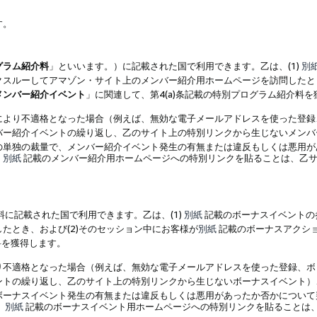
す。
グラム紹介料
」といいます。）に記載された国で利用できます。乙は、(1)
別
スルーしてアマゾン・サイト上のメンバー紹介用ホームページを訪問したとき
メンバー紹介イベント
」に関連して、第4(a)条記載の特別プログラム紹介料
により不適格となった場合（例えば、無効な電子メールアドレスを使った登録
バー紹介イベントの繰り返し、乙のサイト上の特別リンクから生じないメンバ
の単独の裁量で、メンバー紹介イベント発生の有無または違反もしくは悪用が
、
別紙
記載のメンバー紹介用ホームページへの特別リンクを貼ることは、乙サ
に記載された国で利用できます。乙は、(1)
別紙
記載のボーナスイベントの
たとき、および(2)そのセッション中にお客様が
別紙
記載のボーナスアクシ
料を獲得します。
り不適格となった場合（例えば、無効な電子メールアドレスを使った登録、ボ
ントの繰り返し、乙のサイト上の特別リンクから生じないボーナスイベント）
ボーナスイベント発生の有無または違反もしくは悪用があったか否かについて
、
別紙
記載のボーナスイベント用ホームページへの特別リンクを貼ることは