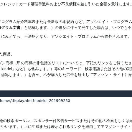
ト、クレジットカード処理手数料および不良債権を差し引いた金額を意味します
プログラム紹介料率表または最新版の本規約 など、アソシエイト・プログラ
ログラム文書
」と総称します。）の違反に伴って発生した場合は、いつでも不
うにみえても、不適格となり、アソシエイト・プログラムから除外されます。
れた商品、
他のアマゾン商標（甲の商標の非包括的リストについては、下記のリンクをご覧く
よび「kindel」など）も含みます。）等のキーワード、検索用語またはその
と総称します。）を含め、乙が購入した広告を経由してアマゾン・ サイトに
stomer/display.html?nodeId=201909280
その他の検索ポータル、スポンサー付広告サービスまたはその他の検索もしく
といいます。）上に生成または表示されるリンクを経由してアマゾン・サイト