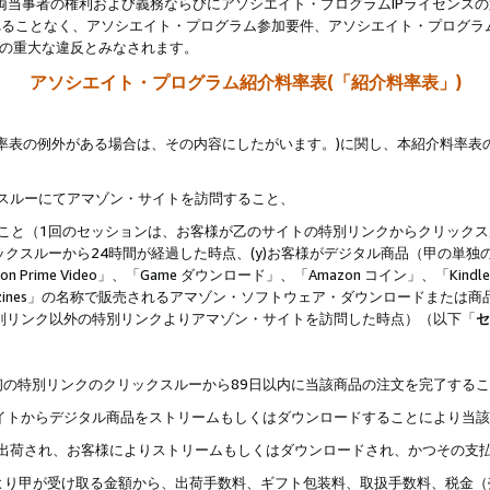
両当事者の権利および義務ならびにアソシエイト・プログラムIPライセンス
されることなく、アソシエイト・プログラム参加要件、アソシエイト・プログラ
約の重大な違反とみなされます。
アソシエイト・プログラム紹介料率表(「紹介料率表」)
料率表の例外がある場合は、その内容にしたがいます。)に関し、本紹介料率表
クスルーにてアマゾン・サイトを訪問すること、
じること（1回のセッションは、お客様が乙のサイトの特別リンクからクリック
ックスルーから24時間が経過した時点、(y)お客様がデジタル商品（甲の単独の
zon Prime Video」、「Game ダウンロード」、「Amazon コイン」、「Kindle 本
ndle Magazines」の名称で販売されるアマゾン・ソフトウェア・ダウンロードまた
特別リンク以外の特別リンクよりアマゾン・サイトを訪問した時点）（以下「
セ
、
、最初の特別リンクのクリックスルーから89日以内に当該商品の注文を完了する
ン・サイトからデジタル商品をストリームもしくはダウンロードすることにより当
様宛に出荷され、お客様によりストリームもしくはダウンロードされ、かつその支
より甲が受け取る金額から、出荷手数料、ギフト包装料、取扱手数料、税金（