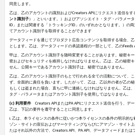
同意します。
乙は、乙のアカウントの識別およびCreators APIにリクエスト送
ント識別子
）」といいます。）およびアソシエイト・タグ・パラメータ（
ID」または関連する「トラッキングID」のいずれかとなります。）の両方
てアカウント識別子を取得することができます
データフィードを通じてプロダクト広告コンテンツを取得する場合、乙は、Cre
とします。乙は、データフィードの承認過程の一部として、乙のFeeds
甲は、乙のアカウント識別子を随時変更することがあります。秘密キー
密およびセキュリティを維持しなければなりません。乙は、乙の秘密キ
せん。公開キーであるアカウント識別子は、秘密ではありません。
乙は、乙のアカウント識別子のもとで行われる全ての活動について、こ
ず、全面的に責任を負います。したがって、乙は、乙以外の者が乙の秘
もしくは盗まれた場合、直ちに甲に連絡しなければなりません。乙は、
タグ・パラメータまたはアカウント識別子を使用してはなりません。
(c) 利用要件
Creators APIまたはPA APIにリクエスト送信を
乙は、下記の要件を遵守することに同意します。
i. 乙は、本ライセンスの条件に従いかつ本ライセンスの条件の明示的
ゾン・サイトの宣伝およびマーケティングならびにアマゾン・サイト上
たはそれ以外の方法で、Creators API、PA API、データフィー