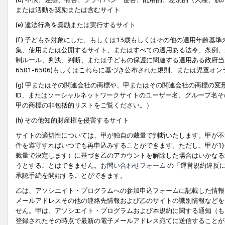
または活動を奨励または含むサイト
(e) 違法行為を奨励または実行するサイト
(f) 子どもを対象にした、もしくは13歳もしくはその他の適用年齢
集、使用または公開するサイト、またはすべての適用ある法令、条例、
制ルール、判決、判断、または子どもの保護に関連する適用ある政府当局の要
6501-6506)もしくはこれらに基づき公布された規則、または児童オ
(g) 甲またはその関連会社の商標や、甲またはその関連会社の商標の
ID、またはソーシャルネットワークサイトのユーザー名、グループ名
甲の商標の非包括的リストをご覧ください。）
(h) その他知的財産権を侵害するサイト
サイトの適切性については、甲が独自の裁量で判断いたします。甲が不
件を遵守すればいつでも再申込みすることができます。ただし、甲が1)
裁量で決定します）に基づき乙のアカウントを解除した場合はいかなる
うとすることはできません。
お問い合わせフォーム
の「運営規約違反に
承認手続を開始することができます。
乙は、アソシエイト・プログラムへの参加申込フォームに記載した情報
メールアドレスその他の連絡先情報および乙のサイトの識別情報などを
せん。甲は、アソシエイト・プログラムおよび本規約に関する通知（も
登録されたその時点で最新の電子メールアドレス宛てに送信することが