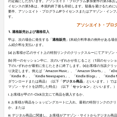
の定義にしたがいます。アソシエイト・プログラム参加要件の第3条お
イセンスの第3条は、本規約終了後も存続します。疑義を避けるためにい
要件、アソシエイト・プログラムIPライセンスまたはアマゾン・イン
す。
アソシエイト・プログ
1. 適格販売および適格収入
甲は、次の場合に発生する「
適格販売
」(本紹介料率表の例外がある場
ム紹介料を支払います。
(a) お客様が乙のサイト上の特別リンクのクリックスルーにてアマゾン
(b) 同一のセッション中に、次のいずれかが生じること（1回のセッ
下のいずれかが最初に生じたときに終了します。(x)お客様の当該クリッ
り決定します。例えば「Amazon Music」、「Amazon Shorts」、「eDo
「Kindle 本」、「Kindle Newspapers」、 「Kindle Blogs」、「
ダウンロードまたは商品）（以下「
デジタル商品
」といいます。）では
マゾン・サイトを訪問した時点）（以下「
セッション
」といいます。）
i. お客様が甲の1-Click注文にて商品を購入するか、
ii. お客様が商品をショッピングカートに入れ、最初の特別リンクの
か、または
iii. デジタル商品に関連し、お客様がアマゾン・サイトからデジタ