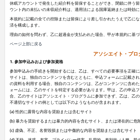
休眠アカウントで発生した紹介料を留保することができ、閉鎖に伴う留
ウント内の未払いの未収紹介料は、適用法による国庫返納または時効に
本規約に記載の全ての控除または留保により差し引かれたうえで乙にな
済を構成します。
理由の如何を問わず、乙に超過金が支払われた場合、甲が本規約に基づ
ページ上部に戻る
アソシエイト・プロ
1. 参加申込みおよび参加資格
参加申込みの手続きを開始するには、乙は、すべての必要事項を正確に
サイトは、独自のコンテンツを含むとともに、申込フォームに記載され
の資料を利用する場合、独自のコンテンツは、乙がコンテンツに含めた
ォームには、乙のサイトを特定する必要があります。甲は、乙の申込フ
合、乙のサイトはアソシエイト・プログラムに参加できず、乙は、乙の
不適切なサイトの例としては以下のようなものが含まれます。
(a) 性的に露骨な内容を奨励または含むサイト
(b) 暴力を奨励するまたは暴力的内容を含むサイト、または潜在的に
(c) 虚偽、不正、名誉毀損または中傷的な内容を奨励または含むサイト
(d) 不快、迷惑、有害、プライバシー侵害、乱用的、差別的（人種、