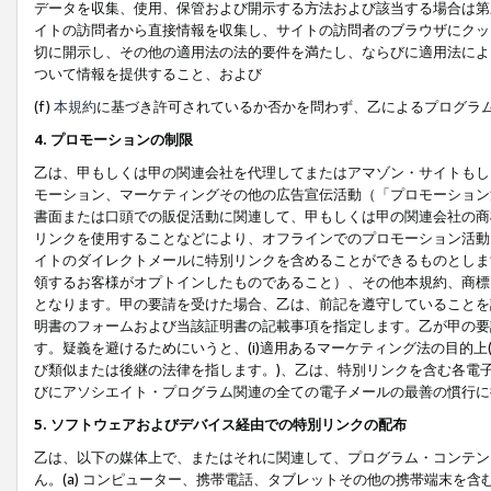
データを収集、使用、保管および開示する方法および該当する場合は第
イトの訪問者から直接情報を収集し、サイトの訪問者のブラウザにクッ
切に開示し、その他の適用法の法的要件を満たし、ならびに適用法によ
ついて情報を提供すること、および
(f)
本規約
に基づき許可されているか否かを問わず、乙によるプログラ
4. プロモーションの制限
乙は、甲もしくは甲の関連会社を代理してまたはアマゾン・サイトもし
モーション、マーケティングその他の広告宣伝活動（「プロモーション
書面または口頭での販促活動に関連して、甲もしくは甲の関連会社の商
リンクを使用することなどにより、オフラインでのプロモーション活動
イトのダイレクトメールに特別リンクを含めることができるものとしま
領するお客様がオプトインしたものであること）、その他本規約、商標
となります。甲の要請を受けた場合、乙は、前記を遵守していることを
明書のフォームおよび当該証明書の記載事項を指定します。乙が甲の要
す。疑義を避けるためにいうと、(i)適用あるマーケティング法の目的上(例
び類似または後継の法律を指します。)、乙は、特別リンクを含む各電子
びにアソシエイト・プログラム関連の全ての電子メールの最善の慣行に
5. ソフトウェアおよびデバイス経由での特別リンクの配布
乙は、以下の媒体上で、またはそれに関連して、プログラム・コンテン
ん。(a) コンピューター、携帯電話、タブレットその他の携帯端末を