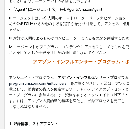
ることにより、エージェントの名前を開示します。
• 「Agent/ [エージェント名]」(例: Agent/AmazonAgent)
ii. エージェントは、(a) 人間のキーストローク、ページナビゲーシ
めのCAPTCHAやその他の手段を完了させたり回避して、アクセス、
ません。
iii. 対話が人間によるものかコンピューターによるものかを判断する
iv. エージェントがプログラム・コンテンツにアクセスし、又はこれ
ことを目的とした手段を迂回その他回避しないでください。
アマゾン・インフルエンサー・プログラム・
アソシエイト・プログラム「
アマゾン・インフルエンサー・プログラム
program.amazon.com/influencers
をご覧ください。）乙は、アソシエ
環として、消費者の購入を促進するソーシャルメディアのプレゼンスと
ー・プログラムに参加するには、資格を有するアソシエイト（以下「
イ
す。）は、アマゾンの質的量的基準を満たし、登録プロセスを完了し、
しなければなりません。
1.
登録情報、ストアフロント