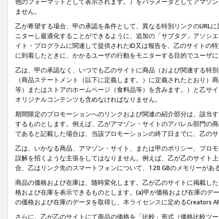
他のフォーマットとして表示されます。）をパラメータとしてアマゾン
ません。
乙が希望する場合、甲の承認を条件として、異なる特別リンクのURL
ニターし最適化することができるように、追加の「サブタグ」アソシエ
イト・プログラムに関連して提供されたID又は報告を、乙のサイトの
に到着したときに、かかるユーザの行動をモニターする目的でユーザに
乙は、甲の承認なく、いつでも乙のサイトに商品（および関連する特別
（商品ステートメント（以下に定義します。）に定義されたとおり）商
等）またはストアのホームページ（食料品等）を含みます。）と乙サイ
オリジナルコンテンツも含めなければなりません。
期間限定のプロモーションへのリンクおよび関連の紹介部分は、該当す
するものとします。例えば、乙がアマゾン・サイトのアパレル部門の商
であると記載した場合は、当該プロモーションの終了日までに、乙のサ
乙は、いかなる商品、アマゾン・サイト、または甲のポリシー、プロモ
誤解を招くような主張をしてはなりません。例えば、乙が乙のサイト上に
合、乙はリンク先のスマートフォンについて、128 GBのメモリーが
商品の価格および在庫は、随時変化します。乙が乙のサイトに掲載した
格および在庫を表示できるものとします。(a)甲が価格および在庫のデータを
の価格および在庫のデータを取得し、
本ライセンス
に定めるCreator
さらに、乙が乙のサイトにて商品の価格を「比較」形式（価格比較ツー