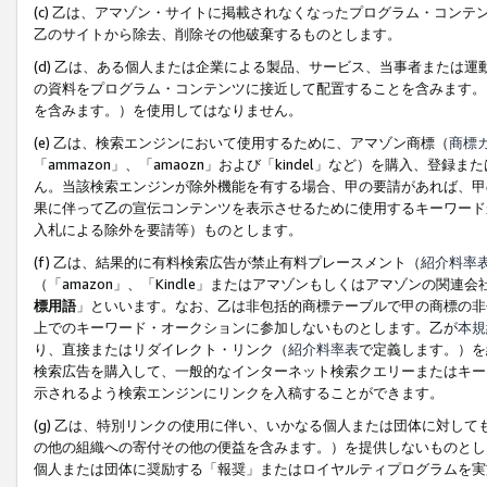
(c) 乙は、アマゾン・サイトに掲載されなくなったプログラム・コン
乙のサイトから除去、削除その他破棄するものとします。
(d) 乙は、ある個人または企業による製品、サービス、当事者または
の資料をプログラム・コンテンツに接近して配置することを含みます。
を含みます。）を使用してはなりません。
(e) 乙は、検索エンジンにおいて使用するために、アマゾン商標（
商標
「ammazon」、「amaozn」および「kindel」など）を購入
ん。当該検索エンジンが除外機能を有する場合、甲の要請があれば、甲
果に伴って乙の宣伝コンテンツを表示させるために使用するキーワード
入札による除外を要請等）ものとします。
(f) 乙は、結果的に有料検索広告が禁止有料プレースメント（
紹介料率
（「amazon」、「Kindle」またはアマゾンもしくはアマゾンの
標用語
」といいます。なお、乙は非包括的商標テーブルで甲の商標の非
上でのキーワード・オークションに参加しないものとします。乙が
本規
り、直接またはリダイレクト・リンク（
紹介料率表
で定義します。）を
検索広告を購入して、一般的なインターネット検索クエリーまたはキー
示されるよう検索エンジンにリンクを入稿することができます。
(g) 乙は、特別リンクの使用に伴い、いかなる個人または団体に対し
の他の組織への寄付その他の便益を含みます。）を提供しないものとし
個人または団体に奨励する「報奨」またはロイヤルティプログラムを実