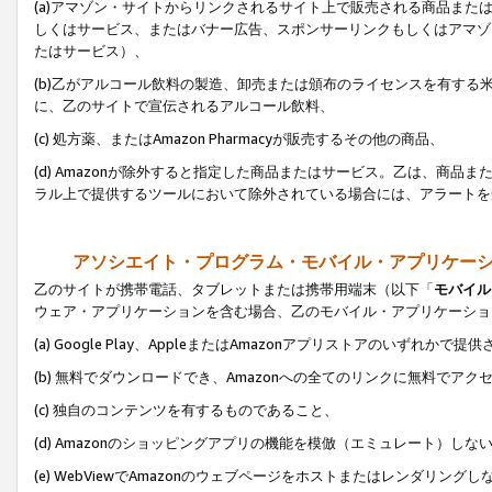
(a)アマゾン・サイトからリンクされるサイト上で販売される商品またはサ
しくはサービス、またはバナー広告、スポンサーリンクもしくはアマゾ
たはサービス）、
(b)乙がアルコール飲料の製造、卸売または頒布のライセンスを有す
に、乙のサイトで宣伝されるアルコール飲料、
(c) 処方薬、またはAmazon Pharmacyが販売するその他の商品、
(d) Amazonが除外すると指定した商品またはサービス。乙は、商品また
ラル上で提供するツールにおいて除外されている場合には、アラートを
アソシエイト・プログラム・モバイル・アプリケー
乙のサイトが携帯電話、タブレットまたは携帯用端末（以下「
モバイル
ウェア・アプリケーションを含む場合、乙のモバイル・アプリケーショ
(a) Google Play、AppleまたはAmazonアプリストアのいずれかで
(b) 無料でダウンロードでき、Amazonへの全てのリンクに無料でアク
(c) 独自のコンテンツを有するものであること、
(d) Amazonのショッピングアプリの機能を模倣（エミュレート）しな
(e) WebViewでAmazonのウェブページをホストまたはレンダリング