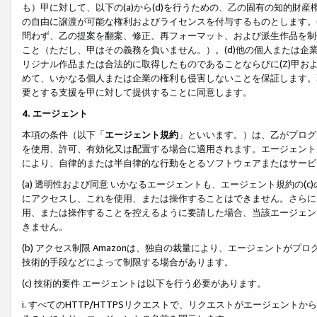
も）甲に対して、以下の(a)から(d)を行うための、乙の固有の知的
の自由に譲渡が可能な権利およびライセンスを付与するものとします。(
問わず、乙の提案を翻案、修正、再フォーマット、および派生作品を制
こと（ただし、甲はその義務を負いません。）。(d)他の個人または企
リジナル作品または合法的に取得したものであることならびに(Z)甲
めて、いかなる個人または企業の権利も侵害しないことを保証します。
要とする支援を甲に対して提供することに同意します。
4. エージェント
本項の条件（以下「
エージェント規約
」といいます。）は、乙がプログ
を使用、許可、有効化又は配置する場合に適用されます。エージェント
により、自律的または半自律的な行動をとるソフトウェアまたはサービ
(a) 透明性および同意 いかなるエージェントも、エージェント規約の
にアクセスし、これを使用、または操作することはできません。さらに、
用、または操作することを控えるように要請した場合、当該エージェン
きません。
(b) アクセス制限 Amazonは、独自の裁量により、エージェント
技術的手段などによって制限する場合があります。
(c) 技術的要件 エージェントは以下を行う必要があります。
i. すべてのHTTP/HTTPSリクエストで、リクエストがエージェ