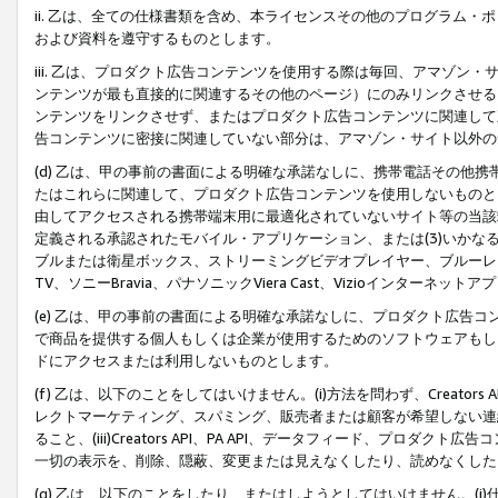
ii. 乙は、全ての仕様書類を含め、本ライセンスその他のプログラム
および資料を遵守するものとします。
iii. 乙は、プロダクト広告コンテンツを使用する際は毎回、アマゾ
ンテンツが最も直接的に関連するその他のページ）にのみリンクさせる
ンテンツをリンクさせず、またはプロダクト広告コンテンツに関連して
告コンテンツに密接に関連していない部分は、アマゾン・サイト以外の
(d) 乙は、甲の事前の書面による明確な承諾なしに、携帯電話その他
たはこれらに関連して、プロダクト広告コンテンツを使用しないものと
由してアクセスされる携帯端末用に最適化されていないサイト等の当該端
定義される承認されたモバイル・アプリケーション、または(3)いか
ブルまたは衛星ボックス、ストリーミングビデオプレイヤー、ブルーレイ
TV、ソニーBravia、パナソニックViera Cast、Vizioインター
(e) 乙は、甲の事前の書面による明確な承諾なしに、プロダクト広告
で商品を提供する個人もしくは企業が使用するためのソフトウェアもしくはその
ドにアクセスまたは利用しないものとします。
(f) 乙は、以下のことをしてはいけません。(i)方法を問わず、Creator
レクトマーケティング、スパミング、販売者または顧客が希望しない連
ること、(iii)Creators API、PA API、データフィード、プ
一切の表示を、削除、隠蔽、変更または見えなくしたり、読めなくした
(g) 乙は、以下のことをしたり、またはしようとしてはいけません。(