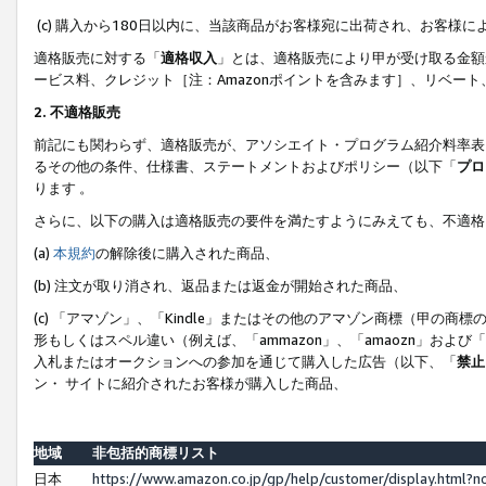
(c) 購入から180日以内に、当該商品がお客様宛に出荷され、お客
適格販売に対する「
適格収入
」とは、適格販売により甲が受け取る金額
ービス料、クレジット［注：Amazonポイントを含みます］、リベー
2. 不適格販売
前記にも関わらず、適格販売が、アソシエイト・プログラム紹介料率表
るその他の条件、仕様書、ステートメントおよびポリシー（以下「
プロ
ります 。
さらに、以下の購入は適格販売の要件を満たすようにみえても、不適格
(a)
本規約
の解除後に購入された商品、
(b) 注文が取り消され、返品または返金が開始された商品、
(c) 「アマゾン」、「Kindle」またはその他のアマゾン商標（甲
形もしくはスペル違い（例えば、「ammazon」、「amaozn」およ
入札またはオークションへの参加を通じて購入した広告（以下、「
禁止
ン・ サイトに紹介されたお客様が購入した商品、
地域
非包括的商標リスト
日本
https://www.amazon.co.jp/gp/help/customer/display.html