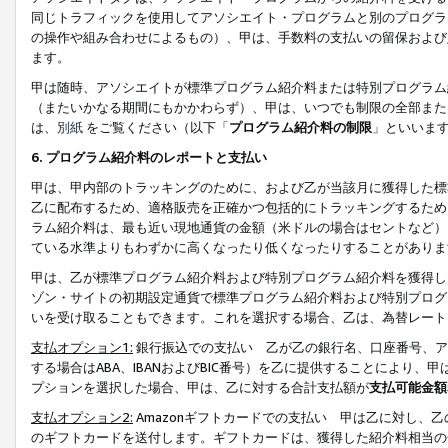
同じトラフィックを使用してアソシエイト・プログラムと別のプログラ
の操作や組み合わせによるもの）、甲は、手数料の支払いの留保および
ます。
甲は随時、アソシエイトが標準プログラム紹介料または特別プログラム
（またいかなる期間にもかかわらず）、甲は、いつでも制限の全部また
は、
別紙
をご覧ください（以下「
プログラム紹介料の制限
」といいま
6. プログラム紹介料のレポートと支払い
甲は、甲内部のトラッキングのために、および乙が当該月に獲得した標
乙に配布するため、適格販売を正確かつ包括的にトラッキングするため
ラム紹介料は、最も近い現地通貨の金額（米ドルの場合はセントなど）
ている水準よりもわずかに高くなったり低くなったりすることがありま
甲は、乙が標準プログラム紹介料および特別プログラム紹介料を獲得し
ゾン・サイトの初期設定通貨で標準プログラム紹介料および特別プログ
いを受け取ることもできます。これを選択する場合、乙は、為替レート
支払オプション1:
銀行振込での支払い 乙が乙の銀行名、口座番号、ア
する場合はABA、IBANおよびBIC番号）を乙に提供することにより
プションを選択した場合、甲は、乙に対する合計支払額が
支払可能金額
支払オプション2:
Amazonギフトカードでの支払い 甲は乙に対し、
のギフトカードを送付します。ギフトカードは、獲得した紹介料相当の