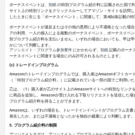
ボーナスイベントは、
別紙
の特別プログラム紹介料に記載された国で利
サイト上の特別リンクをクリックスルーしてアマゾン・サイトを訪問した
したときに生じる「ボーナスイベント」に関連して、第4(b)条記載の
ボーナスイベントが違反またはその他の悪用により不適格となった場合
アの利用、一人の個人による複数のボーナスイベント、ボーナスイベン
別プログラム紹介料を支払いません。いずれの場合においても、甲は甲
かについて判断します。
アソシエイト・プログラム参加要件
にかかわらず、
別紙
記載のボーナ
ーナスイベントに関連する場合にのみ許可されるものとします。
(c) トレードインプログラム
Amazonのトレードインプログラムでは、購入者はAmazonギフト
（「特別プログラム紹介料」）に記載されている一部の国でご利用いた
乙は、（1）購入者が乙のサイト上のAmazonサイトへの特別なリン
に商品を追加し、Amazonが受け入れる下取りリクエストを送信した場
プログラム紹介料を得ることができます。
Amazonは、いずれの場合も、トレードインイベントがプログラム文書
発生したか、または不適格となったかを独自の裁量により判断します。
5. プログラム紹介料の制限
アソシエイトタグは、アソシエイト・プログラムからの紹介料を受ける