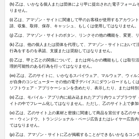
(h) 乙は、いかなる個人または団体により甲に提出された電子フォー
りません。
(i) 乙は、アマゾン・サイトに関連して甲のお客様が使用するアカウ
請、収集、取得、保存、キャッシュ、もしくは使用してはなりません。
(j) 乙は、アマゾン・サイトのボタン、リンクその他の機能を、変更
(k) 乙は、他の個人または団体を代理して、アマゾン・サイトにおい
行為をするのを承認、支援または奨励してはなりません。
(l) 乙は、甲と乙との関係について、または何らかの機能もしくは取
理的可能性のある行為を行ってはなりません。
(m) 乙は、乙のサイトに、いかなるスパイウェア、マルウェア、ウィ
が自身のコンピューター その他の電子デバイスにダウンロードもしく
ソフトウェア・アプリケーションを含めたり、表示したり、または特別
(n) 乙は、モバイル・アプリ内に組み込まれたアプリ内ウェブブラウザ
イトの中でフレーム化してはなりません。ただし、乙のサイト上で参加
(o) 乙は、乙のサイト上の素材と密接に関連して商品を宣伝する乙の
ー・ウィンドウ、トランジショナル・ページ広告またはレイヤー広告内
てはなりません。
(p) 乙は、アマゾン・サイトに乙が掲載することができるいかなるコ