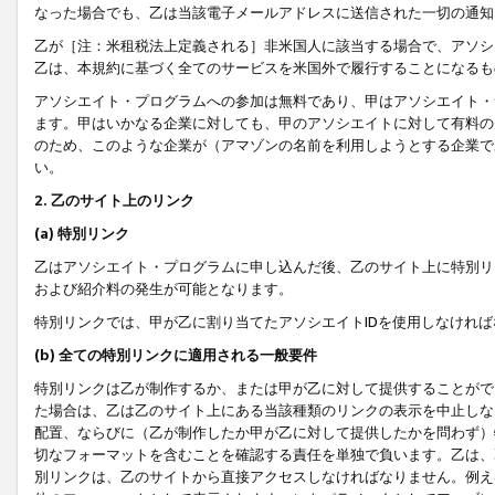
なった場合でも、乙は当該電子メールアドレスに送信された一切の通知
乙が［注：米租税法上定義される］非米国人に該当する場合で、アソシ
乙は、本規約に基づく全てのサービスを米国外で履行することになるも
アソシエイト・プログラムへの参加は無料であり、甲はアソシエイト・
ます。甲はいかなる企業に対しても、甲のアソシエイトに対して有料の
のため、このような企業が（アマゾンの名前を利用しようとする企業で
い。
2. 乙のサイト上のリンク
(a) 特別リンク
乙はアソシエイト・プログラムに申し込んだ後、乙のサイト上に特別リ
および紹介料の発生が可能となります。
特別リンクでは、甲が乙に割り当てたアソシエイトIDを使用しなけれ
(b) 全ての特別リンクに適用される一般要件
特別リンクは乙が制作するか、または甲が乙に対して提供することがで
た場合は、乙は乙のサイト上にある当該種類のリンクの表示を中止しな
配置、ならびに（乙が制作したか甲が乙に対して提供したかを問わず）
切なフォーマットを含むことを確認する責任を単独で負います。乙は、
別リンクは、乙のサイトから直接アクセスしなければなりません。例えば、