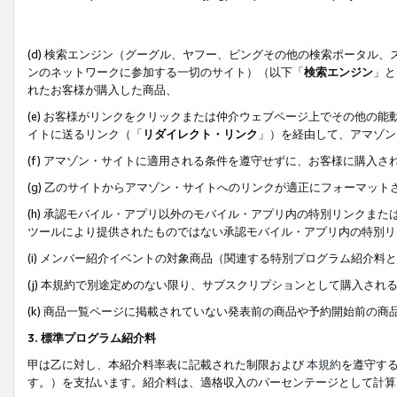
(d) 検索エンジン（グーグル、ヤフー、ビングその他の検索ポータル
ンのネットワークに参加する一切のサイト）（以下「
検索エンジン
」と
れたお客様が購入した商品、
(e) お客様がリンクをクリックまたは仲介ウェブページ上でその他の
イトに送るリンク（「
リダイレクト・リンク
」）を経由して、アマゾン
(f) アマゾン・サイトに適用される条件を遵守せずに、お客様に購入さ
(g) 乙のサイトからアマゾン・サイトへのリンクが適正にフォーマッ
(h) 承認モバイル・アプリ以外のモバイル・アプリ内の特別リンクまたはC
ツールにより提供されたものではない承認モバイル・アプリ内の特別リ
(i) メンバー紹介イベントの対象商品（関連する特別プログラム紹介料と
(j) 本規約で別途定めのない限り、サブスクリプションとして購入され
(k) 商品一覧ページに掲載されていない発表前の商品や予約開始前の商
3. 標準プログラム紹介料
甲は乙に対し、本紹介料率表に記載された制限および
本規約
を遵守す
す。）を支払います。紹介料は、適格収入のパーセンテージとして計算