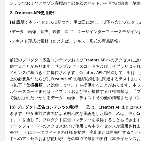
ンテンツおよびアマゾン商標の全部を乙のサイトから直ちに除去、削除
2. Creators API使用要件
(a) 説明：
本ライセンスに基づき、甲は乙に対し、以下を含むプログラ
•データ、画像、音声、映像、ロゴ、ユーザインターフェースデザイン
•テキスト形式の素材（たとえば、テキスト形式の商品情報）
前記のプロダクト広告コンテンツおよびCreators APIへのアクセスに
供することがあります。サンプルソースコードおよびライブラリはそれ
イセンスに基づき乙に提供されます。Creators APIに関連して
上の必要条件ならびにCreators APIの適切な利用に関連するテ
（以下「
仕様書類
」と総称します。）を提供することがあります。本ラ
ルソースコードまたはライブラリおよび甲が提供する仕様書類は、「プ
で提供されたいかなるデータ、画像、テキストその他の情報またはコン
(b) プロダクト広告コンテンツの取得
乙は、Creators APIま
きます。甲が事前に書面による明示的な承認をした場合、乙は、甲がCreator
す。）を通じて、プロダクト広告コンテンツを取得することもできます
データフィードへのアクセスおよび使用にも本ライセンスが適用されます。乙は
APIもしくはデータフィードの仕様を変更、廃止または再発行することがで
ドへのアクセスおよび使用が、その時点で最新の要件（本ライセンスお