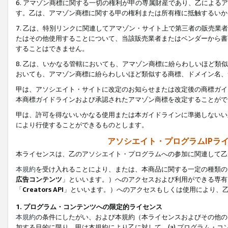
6. アマゾン商標に関する一切の権利が甲の専属財産であり、乙によ
す。乙は、アマゾン商標に関する甲の権利または所有権に抵触するいか
7. 乙は、特別リンクに関連してアマゾン・サイト上で第三者の販売
たはその他使用することについて、当該販売業者またはベンダーから書
することはできません。
8. 乙は、いかなる管轄においても、アマゾン商標に紛らわしいほど
おいても、アマゾン商標に紛らわしいほど類似する商標、ドメイン名、
甲は、アソシエイト・サイトに改定のお知らせまたは改定後の商標ガイ
本商標ガイドラインおよび承認されたアマゾン商標を改定することがで
甲は、許可を得ないいかなる使用または本ガイドラインに準拠しないい
により行使することができるものとします。
アソシエイト・プログラムIPラ
本ライセンスは、乙のアソシエイト・プログラムへの参加に関連して乙
本規約
を受け入れることにより、または、本商品に関する一定の種類の
広告コンテンツ
」といいます。）へのアクセスおよび利用ができる専有
「
Creators API
」といいます。）へのアクセスもしくは使用により、
1. プログラム・コンテンツへの限定的ライセンス
本規約
の条件にしたがい、および本規約（本ライセンスおよびその他の
加する目的に限り、甲は本規約により乙に対して、(a) プログラム・コ