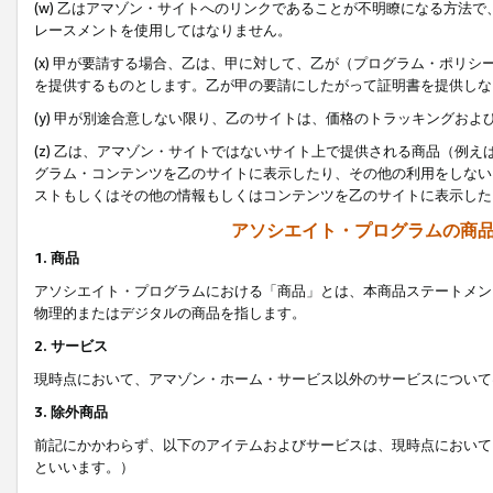
(w) 乙はアマゾン・サイトへのリンクであることが不明瞭になる方法
レースメントを使用してはなりません。
(x) 甲が要請する場合、乙は、甲に対して、乙が（プログラム・ポリ
を提供するものとします。乙が甲の要請にしたがって証明書を提供しな
(y) 甲が別途合意しない限り、乙のサイトは、価格のトラッキングお
(z) 乙は、アマゾン・サイトではないサイト上で提供される商品（例
グラム・コンテンツを乙のサイトに表示したり、その他の利用をしない
ストもしくはその他の情報もしくはコンテンツを乙のサイトに表示した
アソシエイト・プログラムの商
1. 商品
アソシエイト・プログラムにおける「商品」とは、本商品ステートメン
物理的またはデジタルの商品を指します。
2. サービス
現時点において、アマゾン・ホーム・サービス以外のサービスについて
3. 除外商品
前記にかかわらず、以下のアイテムおよびサービスは、現時点において
といいます。）