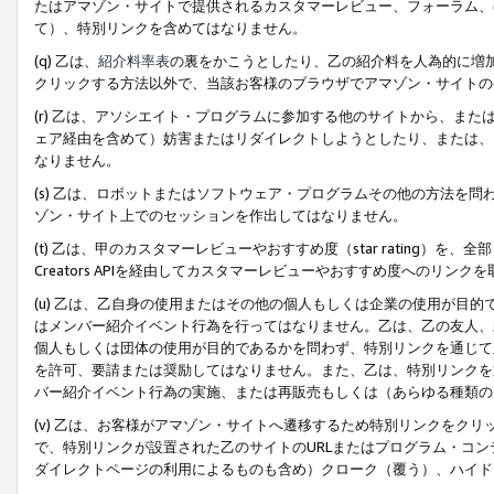
たはアマゾン・サイトで提供されるカスタマーレビュー、フォーラム、
て）、特別リンクを含めてはなりません。
(q) 乙は、
紹介料率表
の裏をかこうとしたり、乙の紹介料を人為的に増
クリックする方法以外で、当該お客様のブラウザでアマゾン・サイトの
(r) 乙は、アソシエイト・プログラムに参加する他のサイトから、ま
ェア経由を含めて）妨害またはリダイレクトしようとしたり、または、
なりません。
(s) 乙は、ロボットまたはソフトウェア・プログラムその他の方法を
ゾン・サイト上でのセッションを作出してはなりません。
(t) 乙は、甲のカスタマーレビューやおすすめ度（star rating
Creators APIを経由してカスタマーレビューやおすすめ度へのリンク
(u) 乙は、乙自身の使用またはその他の個人もしくは企業の使用が目
はメンバー紹介イベント行為を行ってはなりません。乙は、乙の友人、
個人もしくは団体の使用が目的であるかを問わず、特別リンクを通じて
を許可、要請または奨励してはなりません。また、乙は、特別リンクを
バー紹介イベント行為の実施、または再販売もしくは（あらゆる種類の
(v) 乙は、お客様がアマゾン・サイトへ遷移するため特別リンクをク
で、特別リンクが設置された乙のサイトのURLまたはプログラム・コ
ダイレクトページの利用によるものも含め）クローク（覆う）、ハイド