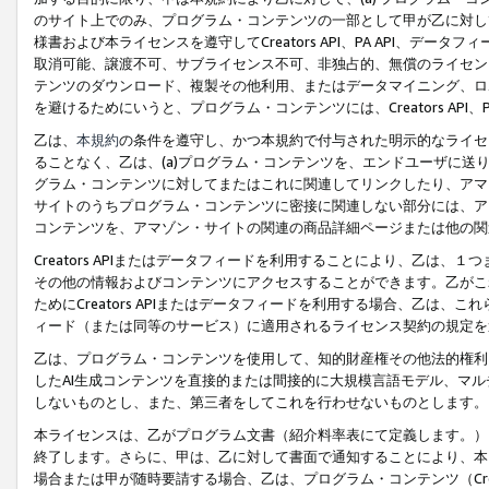
のサイト上でのみ、プログラム・コンテンツの一部として甲が乙に対し
様書および本ライセンスを遵守してCreators API、PA API、
取消可能、譲渡不可、サブライセンス不可、非独占的、無償のライセン
テンツのダウンロード、複製その他利用、またはデータマイニング、ロ
を避けるためにいうと、プログラム・コンテンツには、Creators AP
乙は、
本規約
の条件を遵守し、かつ本規約で付与された明示的なライセ
ることなく、乙は、(a)プログラム・コンテンツを、エンドユーザに
グラム・コンテンツに対してまたはこれに関連してリンクしたり、アマ
サイトのうちプログラム・コンテンツに密接に関連しない部分には、ア
コンテンツを、アマゾン・サイトの関連の商品詳細ページまたは他の関
Creators APIまたはデータフィードを利用することにより、乙は、
その他の情報およびコンテンツにアクセスすることができます。乙がこ
ためにCreators APIまたはデータフィードを利用する場合、乙は、こ
ィード（または同等のサービス）に適用されるライセンス契約の規定を
乙は、プログラム・コンテンツを使用して、知的財産権その他法的権利
したAI生成コンテンツを直接的または間接的に大規模言語モデル、マ
しないものとし、また、第三者をしてこれを行わせないものとします。
本ライセンスは、乙がプログラム文書（紹介料率表にて定義します。）
終了します。さらに、甲は、乙に対して書面で通知することにより、本
場合または甲が随時要請する場合、乙は、プログラム・コンテンツ（Cre