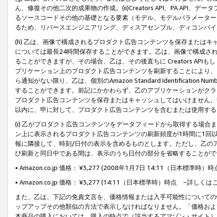
ん、修復その他二次的成果物の作成。(ii)Creators API、PA 
るソースコードその他の基礎となる要素（モデル、モデルパラメーター
るため、リバースエンジニアリング、ディスアセンブル、ディコンパイ
(h) 乙は、画像で構成されるプロダクト広告コンテンツを保存または
については最長24時間保存することができます。乙は、画像で構成さ
ることができますが、その場合、乙は、その後直ちに Creators AP
プリケーション上のプロダクト広告コンテンツを刷新することにより、
ら通知がない限り、乙は、個別のAmazon Standard Identification Nu
することができます。前記にかかわらず、乙のアプリケーションがクラ
プロダクト広告コンテンツを保存またはキャッシュしてはいけません。
以内に、甲に対して、プロダクト広告コンテンツを含むまたは使用する
(i) 乙がプロダクト広告コンテンツをデータフィードから取得する場合または
ン上に表示されるプロダクト広告コンテンツの刷新頻度が1時間に1回
報に隣接して、時刻/日付の表示を含めるものとします。ただし、乙の
び刷新と同日中である間は、表示のうち日付の部分を省略することがで
• Amazon.co.jp 価格： ¥3,277 (2008年1月7日 14:11（日本標準
• Amazon.co.jp 価格： ¥3,277 (14:11（日本標準時）時点 −詳しくは
また、乙は、下記の免責文言を、価格情報または入手可能性についての
ップアップその他類似の方法で表示しなければなりません。「価格およ
本商品の購入においては、購入の時点で（該当するアマゾン・サイト）