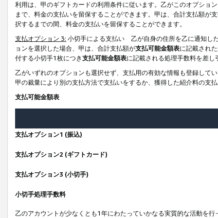
利用は、甲のギフトカードの利用条件に従います。乙がこのオプション
まで、料金の支払いを留保することができます。甲は、合計支払額が支
択するまでの間、料金の支払いを留保することができます。
支払オプション 3:
小切手による支払い 乙が自身の住所を乙に通知し
ョンを選択した場合、甲は、合計支払額が
支払可能金額表
に記載された
付する小切手1枚につき
支払可能金額表
に記載される処理手数料を差し
乙がいずれのオプションも選択せず、支払用の有効な情報も登録してい
甲の裁量により別の支払方法で支払いをするか、獲得した紹介料の支払
支払可能金額表
支払オプション1 (振込)
支払オプション2 (ギフトカード)
支払オプション3 (小切手)
小切手処理手数料
乙のアカウントが少なくとも1年にわたっていかなる実質的な活動を行