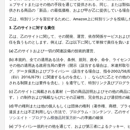
ェブサイトまたはその他の手段を通じて提供される、同じ、または類似
供される商品の「新品」の最低価格、および甲が乙に提供している場合
乙は、特別リンクを宣伝するために、Amazon上に特別リンクを投稿し
3. 乙のサイトに対する責任
乙は、乙のサイトに関して、その開発、運営、依存関係サービスおよび
任を負うものとします。例えば、乙は以下に関して単独で責任を負いま
(a) 乙のサイトおよび一切の関連設備の技術的運営、
(b) 本規約、全ての適用ある法令、条例、規則、政令、命令、ライセ
その他の適用ある政府当局の要件（開示（該当する場合は、米連邦取引
グ、データ保護およびプライバシー（該当する場合は、指令2002/58
（EU）2016/679）に関連するものを含む。）、ならびに乙とそ
される制限または要件を含む。）を遵守して、特別リンク及びプログラ
(c) 乙のサイトに掲載される素材（一切の商品説明およびその他の商
す。）の制作および掲載ならびにその正確性、完全性および適切性の確
(d) 甲の権利または他の個人もしくは団体の権利（著作権、商標、プ
違反または不正利用しない方法で、プログラム・コンテンツ、乙のサイ
ソシエイト・プログラム模倣品対策方針
への準拠の確保
(e) プライバシー規約その他を通じて、および第三者によるクッキー