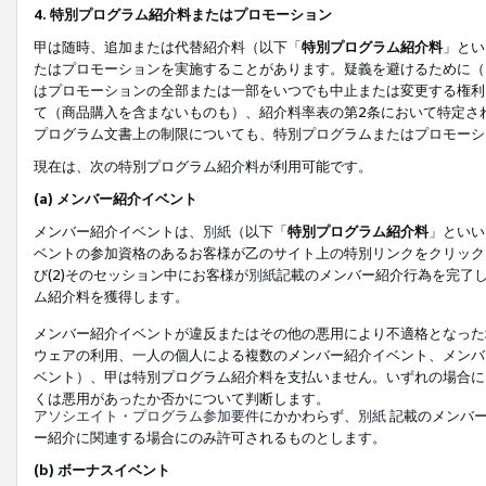
4. 特別プログラム紹介料またはプロモーション
甲は随時、追加または代替紹介料（以下「
特別プログラム紹介料
」とい
たはプロモーションを実施することがあります。疑義を避けるために（
はプロモーションの全部または一部をいつでも中止または変更する権利
て（商品購入を含まないものも）、紹介料率表の第2条において特定さ
プログラム文書上の制限についても、特別プログラムまたはプロモーシ
現在は、次の特別プログラム紹介料が利用可能です。
(a) メンバー紹介イベント
メンバー紹介イベントは、
別紙
（以下「
特別プログラム紹介料
」といい
ベントの参加資格のあるお客様が乙のサイト上の特別リンクをクリック
び(2)そのセッション中にお客様が
別紙
記載のメンバー紹介行為を完了
ム紹介料を獲得します。
メンバー紹介イベントが違反またはその他の悪用により不適格となった
ウェアの利用、一人の個人による複数のメンバー紹介イベント、メンバ
ベント）、甲は特別プログラム紹介料を支払いません。いずれの場合に
くは悪用があったか否かについて判断します。
アソシエイト・プログラム参加要件
にかかわらず、
別紙
記載のメンバー
ー紹介に関連する場合にのみ許可されるものとします。
(b) ボーナスイベント