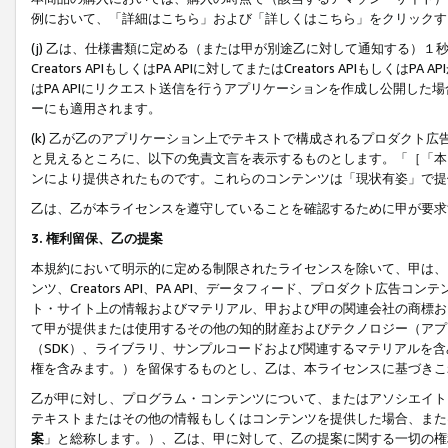
例において、「詳細はこちら」および「詳しくはこちら」をクリックす
(j) 乙は、仕様書類に定める（または甲が別途乙に対して通知する）
Creators APIもしくはPA APIに対してまたはCreators APIもしく
はPA APIにリクエスト送信を行うアプリケーションを作成し公開し
ーにも適用されます。
(k) 乙が乙のアプリケーション上でテキストで構成されるプロダクト
と見えるところに、以下の免責文言を表示するものとします。「［「本
ンにより提供されたものです。これらのコンテンツは「現状有姿」で提
乙は、乙が本ライセンスを遵守していることを確認するために甲が要求
3. 権利留保、乙の提案
本規約において明示的に定める制限されたライセンスを除いて、甲は、
ンツ、Creators API、PA API、データフィード、プロダクト
ト・サイト上の情報およびマテリアル、甲および甲の関連会社の商標お
て甲が提供または使用するその他の知的財産およびテクノロジー（アプ
（SDK）、ライブラリ、サンプルコードおよび関連するマテリアルを
権を含みます。）を留保するものとし、乙は、本ライセンスに基づきこ
乙が甲に対し、プログラム・コンテンツについて、またはアソシエイト
テキストまたはその他の情報もしくはコンテンツを提供した場合、また
案
」と総称します。）、乙は、甲に対して、乙の提案に関する一切の権