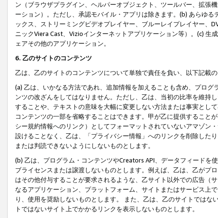
ン（ブラウザプラグイン、ヘルパーオブジェクト、ツールバー、拡張機
ーション）。ただし、承認モバイル・アプリは除きます。(b) あらゆ
ックス、ストリーミングビデオプレイヤー、ブルーレイプレイヤー、DVDプ
ニックViera Cast、Vizioインターネットアプリケーション等）。(
ェアその他のアプリケーション。
6. 乙のサイトのコンテンツ
乙は、乙のサイトのコンテンツについて単独で責任を負い、以下記載の
(a) 乙は、いかなる方法であれ、追加情報を加えることも含め、プロ
ンツの改ざんをしてはなりません。ただし、乙は、当初の比率を維持し
することや、テキストの意味を大幅に変更しない方法または事実として
コンテンツの一部を省略することはできます。甲が乙に提供することが
シー規約情報へのリンク）としてフォーマットされていないアマゾン・
設けることなく、乙は、「プライバシー情報」へのリンクを削除したり
または判読できないようにしないものとします。
(b) 乙は、プログラム・コンテンツやCreators API、データフ
ブライセンスまたは譲渡しないものとします。例えば、乙は、乙がプロ
はその他付与することが要求されるような、乙サイト以外での広告（サ
なるアプリケーション、プラットフォーム、サイトまたはサービス上で
り、使用を奨励しないものとします。 また、乙は、乙のサイトではな
トではないサイト上でかかるリンクを表示しないものとします。