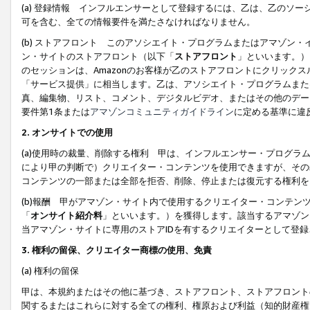
(a) 登録情報 インフルエンサーとして登録するには、乙は、乙のソ
可を含む、全ての情報要件を満たさなければなりません。
(b) ストアフロント このアソシエイト・プログラムまたはアマゾン
ン・サイトのストアフロント（以下「
ストアフロント
」といいます。）
のセッションは、Amazonのお客様が乙のストアフロントにクリック
「サービス提供」に相当します。乙は、アソシエイト・プログラムまた
真、編集物、リスト、コメント、デジタルビデオ、またはその他のデー
要件第1条または
アマゾンコミュニティガイドライン
に定める基準に違
2.
オンサイトでの使用
(a)使用時の裁量、削除する権利 甲は、インフルエンサー・プログラ
により甲の判断で）クリエイター・コンテンツを使用できますが、その
コンテンツの一部または全部を拒否、削除、停止または復元する権利を
(b)報酬 甲がアマゾン・サイト内で使用するクリエイター・コンテン
「
オンサイト紹介料
」といいます。）を獲得します。該当するアマゾン
当アマゾン・サイトに専用のストアIDを有するクリエイターとして登
3.
権利の留保、クリエイター商標の使用、免責
(a) 権利の留保
甲は、本規約またはその他に基づき、ストアフロント、ストアフロント
関するまたはこれらに対する全ての権利、権原および利益（知的財産権