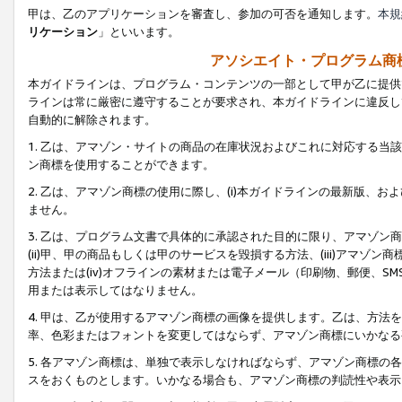
甲は、乙のアプリケーションを審査し、参加の可否を通知します。
本規
リケーション
」といいます。
アソシエイト・プログラム商
本ガイドラインは、プログラム・コンテンツの一部として甲が乙に提供
ラインは常に厳密に遵守することが要求され、本ガイドラインに違反し
自動的に解除されます。
1. 乙は、アマゾン・サイトの商品の在庫状況およびこれに対応する
ン商標を使用することができます。
2. 乙は、アマゾン商標の使用に際し、(i)本ガイドラインの最新版、およ
ません。
3. 乙は、プログラム文書で具体的に承認された目的に限り、アマゾン
(ii)甲、甲の商品もしくは甲のサービスを毀損する方法、(iii)アマ
方法または(iv)オフラインの素材または電子メール（印刷物、郵便、S
用または表示してはなりません。
4. 甲は、乙が使用するアマゾン商標の画像を提供します。乙は、方
率、色彩またはフォントを変更してはならず、アマゾン商標にいかなる
5. 各アマゾン商標は、単独で表示しなければならず、アマゾン商標
スをおくものとします。いかなる場合も、アマゾン商標の判読性や表示