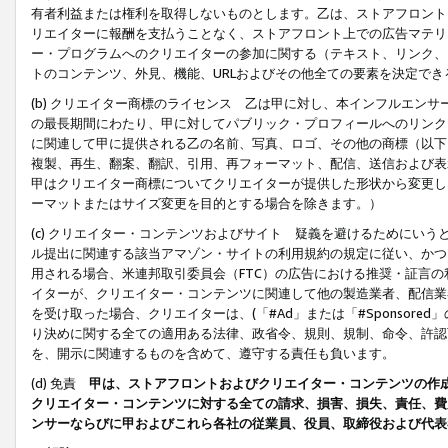
有者利益または権利を取得しないものとします。乙は、ストアフロントに
リエイターに報酬を支払うことなく、ストアフロント上での広告マテリア
ー・プログラムへのクリエイターの参加に関する（テキスト、リンク、
トのコンテンツ、外見、機能、URLおよびその他全ての要素を決定で
(b) クリエイター商標のライセンス 乙は甲に対し、本インフルエン
の最長期間にわたり、甲に対してパブリック・プロフィールへのリンク
に関連して甲に提供される乙の名前、写真、ロゴ、その他の商標（以下
複製、再生、翻案、翻訳、引用、再フォーマット、配信、送信および表
甲はクリエイター商標についてクリエイターが提供した形状から変更し
ーマットまたはサイズ変更を目的とする場合を除きます。）
(c) クリエイター・コンテンツおよびサイト 疑義を避けるためにい
ル提出に関連する該当アマゾン・サイトの利用規約の規定に従い、かつ、
用される場合、米連邦取引委員会（FTC）の広告における推奨・証言
イターが、クリエイター・コンテンツに関連して他の製造業者、配信業
を受け取った場合、クリエイターは、(「#Ad」または「#Sponsor
り決めに関する全ての適用ある法律、政省令、規則、規制、命令、許認
を、開示に関連するものを含めて、遵守する責任も負います。
(d) 免責
甲は、ストアフロントおよびクリエイター・コンテンツの作
クリエイター・コンテンツに対する全ての請求、損害、損失、責任、費
ンサーならびに甲およびこれら各社の従業員、役員、取締役および代表