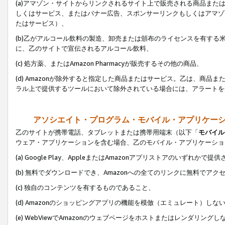
(a)アマゾン・サイトからリンクされるサイト上で販売される商品またはサ
しくはサービス、またはバナー広告、スポンサーリンクもしくはアマゾ
たはサービス）、
(b)乙がアルコール飲料の製造、卸売または頒布のライセンスを有す
に、乙のサイトで宣伝されるアルコール飲料、
(c) 処方薬、またはAmazon Pharmacyが販売するその他の商品、
(d) Amazonが除外すると指定した商品またはサービス。乙は、商品また
ラル上で提供するツールにおいて除外されている場合には、アラートを
アソシエイト・プログラム・モバイル・アプリケー
乙のサイトが携帯電話、タブレットまたは携帯用端末（以下「
モバイル
ウェア・アプリケーションを含む場合、乙のモバイル・アプリケーショ
(a) Google Play、AppleまたはAmazonアプリストアのいずれかで
(b) 無料でダウンロードでき、Amazonへの全てのリンクに無料でアク
(c) 独自のコンテンツを有するものであること、
(d) Amazonのショッピングアプリの機能を模倣（エミュレート）しな
(e) WebViewでAmazonのウェブページをホストまたはレンダリング