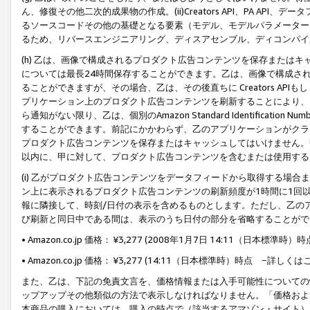
ん、修復その他二次的成果物の作成。(ii)Creators API、PA 
るソースコードその他の基礎となる要素（モデル、モデルパラメーター
るため、リバースエンジニアリング、ディスアセンブル、ディコンパイ
(h) 乙は、画像で構成されるプロダクト広告コンテンツを保存または
については最長24時間保存することができます。乙は、画像で構成さ
ることができますが、その場合、乙は、その後直ちに Creators AP
プリケーション上のプロダクト広告コンテンツを刷新することにより、
ら通知がない限り、乙は、個別のAmazon Standard Identification Nu
することができます。前記にかかわらず、乙のアプリケーションがクラ
プロダクト広告コンテンツを保存またはキャッシュしてはいけません。
以内に、甲に対して、プロダクト広告コンテンツを含むまたは使用する
(i) 乙がプロダクト広告コンテンツをデータフィードから取得する場合または
ン上に表示されるプロダクト広告コンテンツの刷新頻度が1時間に1回
報に隣接して、時刻/日付の表示を含めるものとします。ただし、乙の
び刷新と同日中である間は、表示のうち日付の部分を省略することがで
• Amazon.co.jp 価格： ¥3,277 (2008年1月7日 14:11（日本標準
• Amazon.co.jp 価格： ¥3,277 (14:11（日本標準時）時点 −詳しくは
また、乙は、下記の免責文言を、価格情報または入手可能性についての
ップアップその他類似の方法で表示しなければなりません。「価格およ
本商品の購入においては、購入の時点で（該当するアマゾン・サイト）