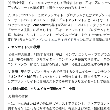
(a) 登録情報 インフルエンサーとして登録するには、乙は、乙のソ
可を含む、全ての情報要件を満たさなければなりません。
(b) ストアフロント このアソシエイト・プログラムまたはアマゾン
ン・サイトのストアフロント（以下「
ストアフロント
」といいます。）
のセッションは、Amazonのお客様が乙のストアフロントにクリック
「サービス提供」に相当します。乙は、アソシエイト・プログラムまた
真、編集物、リスト、コメント、デジタルビデオ、またはその他のデー
要件第1条または
アマゾンコミュニティガイドライン
に定める基準に違
2.
オンサイトでの使用
(a)使用時の裁量、削除する権利 甲は、インフルエンサー・プログラ
により甲の判断で）クリエイター・コンテンツを使用できますが、その
コンテンツの一部または全部を拒否、削除、停止または復元する権利を
(b)報酬 甲がアマゾン・サイト内で使用するクリエイター・コンテン
「
オンサイト紹介料
」といいます。）を獲得します。該当するアマゾン
当アマゾン・サイトに専用のストアIDを有するクリエイターとして登
3.
権利の留保、クリエイター商標の使用、免責
(a) 権利の留保
甲は、本規約またはその他に基づき、ストアフロント、ストアフロント
関するまたはこれらに対する全ての権利、権原および利益（知的財産権