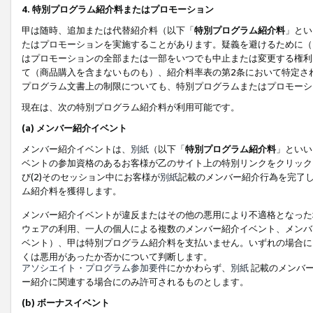
4. 特別プログラム紹介料またはプロモーション
甲は随時、追加または代替紹介料（以下「
特別プログラム紹介料
」とい
たはプロモーションを実施することがあります。疑義を避けるために（
はプロモーションの全部または一部をいつでも中止または変更する権利
て（商品購入を含まないものも）、紹介料率表の第2条において特定さ
プログラム文書上の制限についても、特別プログラムまたはプロモーシ
現在は、次の特別プログラム紹介料が利用可能です。
(a) メンバー紹介イベント
メンバー紹介イベントは、
別紙
（以下「
特別プログラム紹介料
」といい
ベントの参加資格のあるお客様が乙のサイト上の特別リンクをクリック
び(2)そのセッション中にお客様が
別紙
記載のメンバー紹介行為を完了
ム紹介料を獲得します。
メンバー紹介イベントが違反またはその他の悪用により不適格となった
ウェアの利用、一人の個人による複数のメンバー紹介イベント、メンバ
ベント）、甲は特別プログラム紹介料を支払いません。いずれの場合に
くは悪用があったか否かについて判断します。
アソシエイト・プログラム参加要件
にかかわらず、
別紙
記載のメンバー
ー紹介に関連する場合にのみ許可されるものとします。
(b) ボーナスイベント