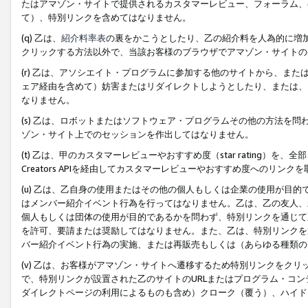
たはアマゾン・サイトで提供されるカスタマーレビュー、フォーラム、
て）、特別リンクを含めてはなりません。
(q) 乙は、
紹介料率表
の裏をかこうとしたり、乙の紹介料を人為的に増
クリックする方法以外で、当該お客様のブラウザでアマゾン・サイトの
(r) 乙は、アソシエイト・プログラムに参加する他のサイトから、ま
ェア経由を含めて）妨害またはリダイレクトしようとしたり、または、
なりません。
(s) 乙は、ロボットまたはソフトウェア・プログラムその他の方法を
ゾン・サイト上でのセッションを作出してはなりません。
(t) 乙は、甲のカスタマーレビューやおすすめ度（star rating
Creators APIを経由してカスタマーレビューやおすすめ度へのリンク
(u) 乙は、乙自身の使用またはその他の個人もしくは企業の使用が目
はメンバー紹介イベント行為を行ってはなりません。乙は、乙の友人、
個人もしくは団体の使用が目的であるかを問わず、特別リンクを通じて
を許可、要請または奨励してはなりません。また、乙は、特別リンクを
バー紹介イベント行為の実施、または再販売もしくは（あらゆる種類の
(v) 乙は、お客様がアマゾン・サイトへ遷移するため特別リンクをク
で、特別リンクが設置された乙のサイトのURLまたはプログラム・コ
ダイレクトページの利用によるものも含め）クローク（覆う）、ハイド