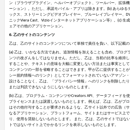
ン（ブラウザプラグイン、ヘルパーオブジェクト、ツールバー、拡張機
ーション）。ただし、承認モバイル・アプリは除きます。(b) あらゆ
ックス、ストリーミングビデオプレイヤー、ブルーレイプレイヤー、DVDプ
ニックViera Cast、Vizioインターネットアプリケーション等）。(
ェアその他のアプリケーション。
6. 乙のサイトのコンテンツ
乙は、乙のサイトのコンテンツについて単独で責任を負い、以下記載の
(a) 乙は、いかなる方法であれ、追加情報を加えることも含め、プロ
ンツの改ざんをしてはなりません。ただし、乙は、当初の比率を維持し
することや、テキストの意味を大幅に変更しない方法または事実として
コンテンツの一部を省略することはできます。甲が乙に提供することが
シー規約情報へのリンク）としてフォーマットされていないアマゾン・
設けることなく、乙は、「プライバシー情報」へのリンクを削除したり
または判読できないようにしないものとします。
(b) 乙は、プログラム・コンテンツやCreators API、データフ
ブライセンスまたは譲渡しないものとします。例えば、乙は、乙がプロ
はその他付与することが要求されるような、乙サイト以外での広告（サ
なるアプリケーション、プラットフォーム、サイトまたはサービス上で
り、使用を奨励しないものとします。 また、乙は、乙のサイトではな
トではないサイト上でかかるリンクを表示しないものとします。