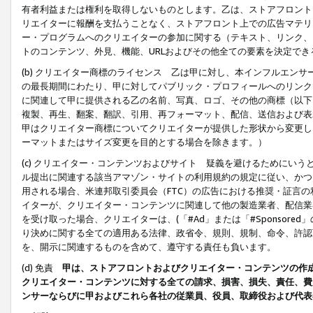
有者利益または権利を取得しないものとします。乙は、ストアフロントに
リエイターに報酬を支払うことなく、ストアフロント上での広告マテリア
ー・プログラムへのクリエイターの参加に関する（テキスト、リンク、
トのコンテンツ、外見、機能、URLおよびその他全ての要素を決定で
(b) クリエイター商標のライセンス 乙は甲に対し、本インフルエン
の最長期間にわたり、甲に対してパブリック・プロフィールへのリンク
に関連して甲に提供される乙の名前、写真、ロゴ、その他の商標（以下
複製、再生、翻案、翻訳、引用、再フォーマット、配信、送信および表
甲はクリエイター商標についてクリエイターが提供した形状から変更し
ーマットまたはサイズ変更を目的とする場合を除きます。）
(c) クリエイター・コンテンツおよびサイト 疑義を避けるためにい
ル提出に関連する該当アマゾン・サイトの利用規約の規定に従い、かつ、
用される場合、米連邦取引委員会（FTC）の広告における推奨・証言
イターが、クリエイター・コンテンツに関連して他の製造業者、配信業
を受け取った場合、クリエイターは、(「#Ad」または「#Sponsor
り決めに関する全ての適用ある法律、政省令、規則、規制、命令、許認
を、開示に関連するものを含めて、遵守する責任も負います。
(d) 免責
甲は、ストアフロントおよびクリエイター・コンテンツの作
クリエイター・コンテンツに対する全ての請求、損害、損失、責任、費
ンサーならびに甲およびこれら各社の従業員、役員、取締役および代表