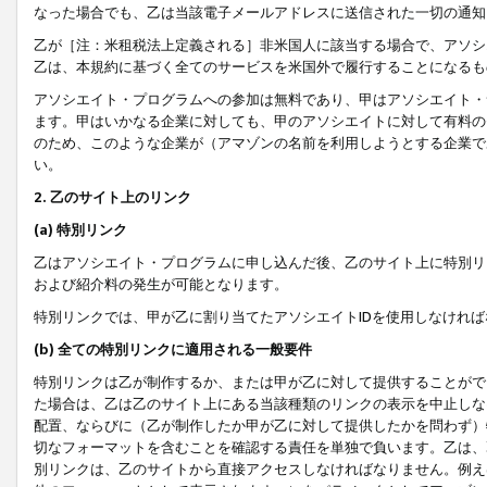
なった場合でも、乙は当該電子メールアドレスに送信された一切の通知
乙が［注：米租税法上定義される］非米国人に該当する場合で、アソシ
乙は、本規約に基づく全てのサービスを米国外で履行することになるも
アソシエイト・プログラムへの参加は無料であり、甲はアソシエイト・
ます。甲はいかなる企業に対しても、甲のアソシエイトに対して有料の
のため、このような企業が（アマゾンの名前を利用しようとする企業で
い。
2. 乙のサイト上のリンク
(a) 特別リンク
乙はアソシエイト・プログラムに申し込んだ後、乙のサイト上に特別リ
および紹介料の発生が可能となります。
特別リンクでは、甲が乙に割り当てたアソシエイトIDを使用しなけれ
(b) 全ての特別リンクに適用される一般要件
特別リンクは乙が制作するか、または甲が乙に対して提供することがで
た場合は、乙は乙のサイト上にある当該種類のリンクの表示を中止しな
配置、ならびに（乙が制作したか甲が乙に対して提供したかを問わず）
切なフォーマットを含むことを確認する責任を単独で負います。乙は、
別リンクは、乙のサイトから直接アクセスしなければなりません。例えば、