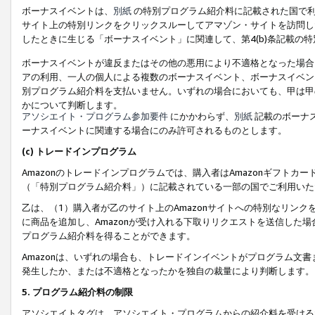
ボーナスイベントは、
別紙
の特別プログラム紹介料に記載された国で利
サイト上の特別リンクをクリックスルーしてアマゾン・サイトを訪問した
したときに生じる「ボーナスイベント」に関連して、第4(b)条記載の
ボーナスイベントが違反またはその他の悪用により不適格となった場合
アの利用、一人の個人による複数のボーナスイベント、ボーナスイベン
別プログラム紹介料を支払いません。いずれの場合においても、甲は甲
かについて判断します。
アソシエイト・プログラム参加要件
にかかわらず、
別紙
記載のボーナ
ーナスイベントに関連する場合にのみ許可されるものとします。
(c) トレードインプログラム
Amazonのトレードインプログラムでは、購入者はAmazonギフト
（「特別プログラム紹介料」）に記載されている一部の国でご利用いた
乙は、（1）購入者が乙のサイト上のAmazonサイトへの特別なリン
に商品を追加し、Amazonが受け入れる下取りリクエストを送信した場
プログラム紹介料を得ることができます。
Amazonは、いずれの場合も、トレードインイベントがプログラム文書
発生したか、または不適格となったかを独自の裁量により判断します。
5. プログラム紹介料の制限
アソシエイトタグは、アソシエイト・プログラムからの紹介料を受ける