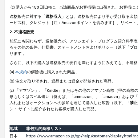
(c) 購入から180日以内に、当該商品がお客様宛に出荷され、お客
適格販売に対する「
適格収入
」とは、適格販売により甲が受け取る金額
ービス料、クレジット［注：Amazonポイントを含みます］、リベー
2. 不適格販売
前記にも関わらず、適格販売が、アソシエイト・プログラム紹介料率表
るその他の条件、仕様書、ステートメントおよびポリシー（以下「
プロ
ります 。
さらに、以下の購入は適格販売の要件を満たすようにみえても、不適格
(a)
本規約
の解除後に購入された商品、
(b) 注文が取り消され、返品または返金が開始された商品、
(c) 「アマゾン」、「Kindle」またはその他のアマゾン商標（甲
形もしくはスペル違い（例えば、「ammazon」、「amaozn」およ
入札またはオークションへの参加を通じて購入した広告（以下、「
禁止
ン・ サイトに紹介されたお客様が購入した商品、
地域
非包括的商標リスト
日本
https://www.amazon.co.jp/gp/help/customer/display.html