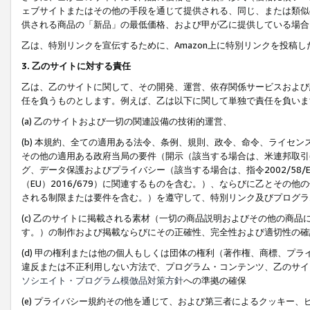
ェブサイトまたはその他の手段を通じて提供される、同じ、または類似
供される商品の「新品」の最低価格、および甲が乙に提供している場合
乙は、特別リンクを宣伝するために、Amazon上に特別リンクを投稿し
3. 乙のサイトに対する責任
乙は、乙のサイトに関して、その開発、運営、依存関係サービスおよび
任を負うものとします。例えば、乙は以下に関して単独で責任を負いま
(a) 乙のサイトおよび一切の関連設備の技術的運営、
(b) 本規約、全ての適用ある法令、条例、規則、政令、命令、ライセ
その他の適用ある政府当局の要件（開示（該当する場合は、米連邦取引
グ、データ保護およびプライバシー（該当する場合は、指令2002/58
（EU）2016/679）に関連するものを含む。）、ならびに乙とそ
される制限または要件を含む。）を遵守して、特別リンク及びプログラ
(c) 乙のサイトに掲載される素材（一切の商品説明およびその他の商
す。）の制作および掲載ならびにその正確性、完全性および適切性の確
(d) 甲の権利または他の個人もしくは団体の権利（著作権、商標、プ
違反または不正利用しない方法で、プログラム・コンテンツ、乙のサイ
ソシエイト・プログラム模倣品対策方針
への準拠の確保
(e) プライバシー規約その他を通じて、および第三者によるクッキー