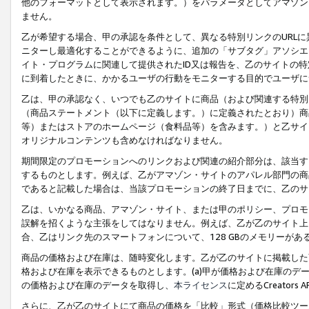
他のフォーマットとして表示されます。）をパラメータとしてアマゾン
ません。
乙が希望する場合、甲の承認を条件として、異なる特別リンクのURL
ニターし最適化することができるように、追加の「サブタグ」アソシエ
イト・プログラムに関連して提供されたID又は報告を、乙のサイトの
に到着したときに、かかるユーザの行動をモニターする目的でユーザに
乙は、甲の承認なく、いつでも乙のサイトに商品（および関連する特別
（商品ステートメント（以下に定義します。）に定義されたとおり）商
等）またはストアのホームページ（食料品等）を含みます。）と乙サイ
オリジナルコンテンツも含めなければなりません。
期間限定のプロモーションへのリンクおよび関連の紹介部分は、該当す
するものとします。例えば、乙がアマゾン・サイトのアパレル部門の商
であると記載した場合は、当該プロモーションの終了日までに、乙のサ
乙は、いかなる商品、アマゾン・サイト、または甲のポリシー、プロモ
誤解を招くような主張をしてはなりません。例えば、乙が乙のサイト上に
合、乙はリンク先のスマートフォンについて、128 GBのメモリーが
商品の価格および在庫は、随時変化します。乙が乙のサイトに掲載した
格および在庫を表示できるものとします。(a)甲が価格および在庫のデータを
の価格および在庫のデータを取得し、
本ライセンス
に定めるCreator
さらに、乙が乙のサイトにて商品の価格を「比較」形式（価格比較ツー