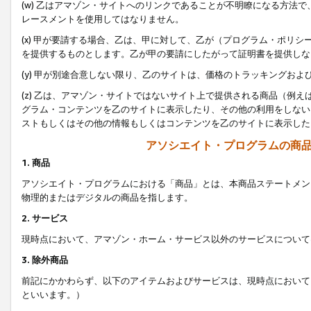
(w) 乙はアマゾン・サイトへのリンクであることが不明瞭になる方法
レースメントを使用してはなりません。
(x) 甲が要請する場合、乙は、甲に対して、乙が（プログラム・ポリ
を提供するものとします。乙が甲の要請にしたがって証明書を提供しな
(y) 甲が別途合意しない限り、乙のサイトは、価格のトラッキングお
(z) 乙は、アマゾン・サイトではないサイト上で提供される商品（例
グラム・コンテンツを乙のサイトに表示したり、その他の利用をしない
ストもしくはその他の情報もしくはコンテンツを乙のサイトに表示した
アソシエイト・プログラムの商
1. 商品
アソシエイト・プログラムにおける「商品」とは、本商品ステートメン
物理的またはデジタルの商品を指します。
2. サービス
現時点において、アマゾン・ホーム・サービス以外のサービスについて
3. 除外商品
前記にかかわらず、以下のアイテムおよびサービスは、現時点において
といいます。）