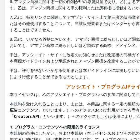
6. アマゾン商標に関する一切の権利が甲の専属財産であり、乙によ
す。乙は、アマゾン商標に関する甲の権利または所有権に抵触するいか
7. 乙は、特別リンクに関連してアマゾン・サイト上で第三者の販売
たはその他使用することについて、当該販売業者またはベンダーから書
することはできません。
8. 乙は、いかなる管轄においても、アマゾン商標に紛らわしいほど
おいても、アマゾン商標に紛らわしいほど類似する商標、ドメイン名、
甲は、アソシエイト・サイトに改定のお知らせまたは改定後の商標ガイ
本商標ガイドラインおよび承認されたアマゾン商標を改定することがで
甲は、許可を得ないいかなる使用または本ガイドラインに準拠しないい
により行使することができるものとします。
アソシエイト・プログラムIPラ
本ライセンスは、乙のアソシエイト・プログラムへの参加に関連して乙
本規約
を受け入れることにより、または、本商品に関する一定の種類の
広告コンテンツ
」といいます。）へのアクセスおよび利用ができる専有
「
Creators API
」といいます。）へのアクセスもしくは使用により、
1. プログラム・コンテンツへの限定的ライセンス
本規約
の条件にしたがい、および本規約（本ライセンスおよびその他の
加する目的に限り、甲は本規約により乙に対して、(a) プログラム・コ