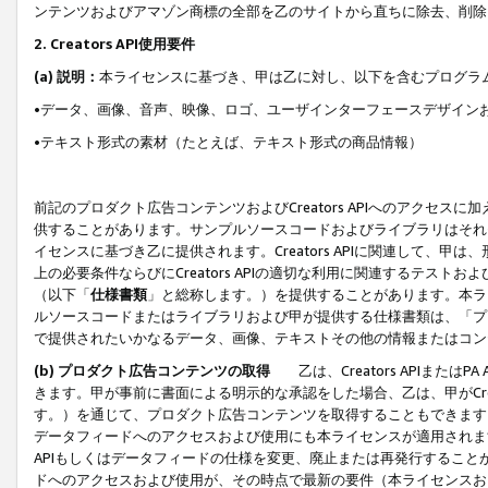
ンテンツおよびアマゾン商標の全部を乙のサイトから直ちに除去、削除
2. Creators API使用要件
(a) 説明：
本ライセンスに基づき、甲は乙に対し、以下を含むプログラ
•データ、画像、音声、映像、ロゴ、ユーザインターフェースデザイン
•テキスト形式の素材（たとえば、テキスト形式の商品情報）
前記のプロダクト広告コンテンツおよびCreators APIへのアクセスに
供することがあります。サンプルソースコードおよびライブラリはそれ
イセンスに基づき乙に提供されます。Creators APIに関連して
上の必要条件ならびにCreators APIの適切な利用に関連するテ
（以下「
仕様書類
」と総称します。）を提供することがあります。本ラ
ルソースコードまたはライブラリおよび甲が提供する仕様書類は、「プ
で提供されたいかなるデータ、画像、テキストその他の情報またはコン
(b) プロダクト広告コンテンツの取得
乙は、Creators APIま
きます。甲が事前に書面による明示的な承認をした場合、乙は、甲がCreator
す。）を通じて、プロダクト広告コンテンツを取得することもできます
データフィードへのアクセスおよび使用にも本ライセンスが適用されます。乙は
APIもしくはデータフィードの仕様を変更、廃止または再発行することがで
ドへのアクセスおよび使用が、その時点で最新の要件（本ライセンスお