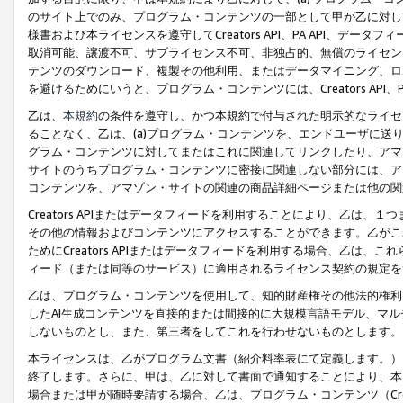
のサイト上でのみ、プログラム・コンテンツの一部として甲が乙に対し
様書および本ライセンスを遵守してCreators API、PA API、
取消可能、譲渡不可、サブライセンス不可、非独占的、無償のライセン
テンツのダウンロード、複製その他利用、またはデータマイニング、ロ
を避けるためにいうと、プログラム・コンテンツには、Creators AP
乙は、
本規約
の条件を遵守し、かつ本規約で付与された明示的なライセ
ることなく、乙は、(a)プログラム・コンテンツを、エンドユーザに
グラム・コンテンツに対してまたはこれに関連してリンクしたり、アマ
サイトのうちプログラム・コンテンツに密接に関連しない部分には、ア
コンテンツを、アマゾン・サイトの関連の商品詳細ページまたは他の関
Creators APIまたはデータフィードを利用することにより、乙は、
その他の情報およびコンテンツにアクセスすることができます。乙がこ
ためにCreators APIまたはデータフィードを利用する場合、乙は、こ
ィード（または同等のサービス）に適用されるライセンス契約の規定を
乙は、プログラム・コンテンツを使用して、知的財産権その他法的権利
したAI生成コンテンツを直接的または間接的に大規模言語モデル、マ
しないものとし、また、第三者をしてこれを行わせないものとします。
本ライセンスは、乙がプログラム文書（紹介料率表にて定義します。）
終了します。さらに、甲は、乙に対して書面で通知することにより、本
場合または甲が随時要請する場合、乙は、プログラム・コンテンツ（Cre