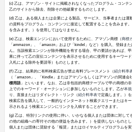
(c) 乙は、アマゾン・サイトに掲載されなくなったプログラム・コン
乙のサイトから除去、削除その他破棄するものとします。
(d) 乙は、ある個人または企業による製品、サービス、当事者または
の資料をプログラム・コンテンツに接近して配置することを含みます。
を含みます。）を使用してはなりません。
(e) 乙は、検索エンジンにおいて使用するために、アマゾン商標（
商標
「ammazon」、「amaozn」および「kindel」など）を購入
ん。当該検索エンジンが除外機能を有する場合、甲の要請があれば、甲
果に伴って乙の宣伝コンテンツを表示させるために使用するキーワード
入札による除外を要請等）ものとします。
(f) 乙は、結果的に有料検索広告が禁止有料プレースメント（
紹介料率
（「amazon」、「Kindle」またはアマゾンもしくはアマゾンの
標用語
」といいます。なお、乙は非包括的商標テーブルで甲の商標の非
上でのキーワード・オークションに参加しないものとします。乙が
本規
り、直接またはリダイレクト・リンク（
紹介料率表
で定義します。）を
検索広告を購入して、一般的なインターネット検索クエリーまたはキー
示されるよう検索エンジンにリンクを入稿することができます。
(g) 乙は、特別リンクの使用に伴い、いかなる個人または団体に対し
の他の組織への寄付その他の便益を含みます。）を提供しないものとし
個人または団体に奨励する「報奨」またはロイヤルティプログラムを実