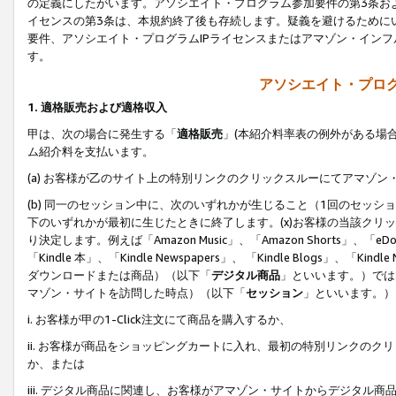
の定義にしたがいます。アソシエイト・プログラム参加要件の第3条お
イセンスの第3条は、本規約終了後も存続します。疑義を避けるためにい
要件、アソシエイト・プログラムIPライセンスまたはアマゾン・イン
す。
アソシエイト・プログ
1. 適格販売および適格収入
甲は、次の場合に発生する「
適格販売
」(本紹介料率表の例外がある場
ム紹介料を支払います。
(a) お客様が乙のサイト上の特別リンクのクリックスルーにてアマゾン
(b) 同一のセッション中に、次のいずれかが生じること（1回のセッ
下のいずれかが最初に生じたときに終了します。(x)お客様の当該クリッ
り決定します。例えば「Amazon Music」、「Amazon Shorts」、「eDo
「Kindle 本」、「Kindle Newspapers」、 「Kindle Blogs」、「
ダウンロードまたは商品）（以下「
デジタル商品
」といいます。）では
マゾン・サイトを訪問した時点）（以下「
セッション
」といいます。）
i. お客様が甲の1-Click注文にて商品を購入するか、
ii. お客様が商品をショッピングカートに入れ、最初の特別リンクの
か、または
iii. デジタル商品に関連し、お客様がアマゾン・サイトからデジタ