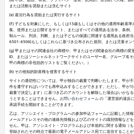
または活動を奨励または含むサイト
(e) 違法行為を奨励または実行するサイト
(f) 子どもを対象にした、もしくは13歳もしくはその他の適用年齢
集、使用または公開するサイト、またはすべての適用ある法令、条例、
制ルール、判決、判断、または子どもの保護に関連する適用ある政府当局の要
6501-6506)もしくはこれらに基づき公布された規則、または児童オ
(g) 甲またはその関連会社の商標や、甲またはその関連会社の商標の
ID、またはソーシャルネットワークサイトのユーザー名、グループ名
甲の商標の非包括的リストをご覧ください。）
(h) その他知的財産権を侵害するサイト
サイトの適切性については、甲が独自の裁量で判断いたします。甲が不
件を遵守すればいつでも再申込みすることができます。ただし、甲が1)
裁量で決定します）に基づき乙のアカウントを解除した場合はいかなる
うとすることはできません。
お問い合わせフォーム
の「運営規約違反に
承認手続を開始することができます。
乙は、アソシエイト・プログラムへの参加申込フォームに記載した情報
メールアドレスその他の連絡先情報および乙のサイトの識別情報などを
せん。甲は、アソシエイト・プログラムおよび本規約に関する通知（も
登録されたその時点で最新の電子メールアドレス宛てに送信することが