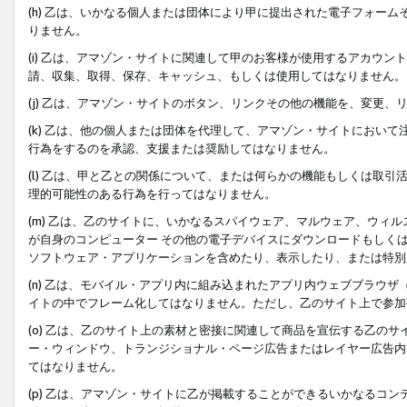
(h) 乙は、いかなる個人または団体により甲に提出された電子フォー
りません。
(i) 乙は、アマゾン・サイトに関連して甲のお客様が使用するアカウ
請、収集、取得、保存、キャッシュ、もしくは使用してはなりません。
(j) 乙は、アマゾン・サイトのボタン、リンクその他の機能を、変更
(k) 乙は、他の個人または団体を代理して、アマゾン・サイトにおい
行為をするのを承認、支援または奨励してはなりません。
(l) 乙は、甲と乙との関係について、または何らかの機能もしくは取
理的可能性のある行為を行ってはなりません。
(m) 乙は、乙のサイトに、いかなるスパイウェア、マルウェア、ウィ
が自身のコンピューター その他の電子デバイスにダウンロードもしく
ソフトウェア・アプリケーションを含めたり、表示したり、または特別
(n) 乙は、モバイル・アプリ内に組み込まれたアプリ内ウェブブラウザ
イトの中でフレーム化してはなりません。ただし、乙のサイト上で参加
(o) 乙は、乙のサイト上の素材と密接に関連して商品を宣伝する乙の
ー・ウィンドウ、トランジショナル・ページ広告またはレイヤー広告内
てはなりません。
(p) 乙は、アマゾン・サイトに乙が掲載することができるいかなるコ