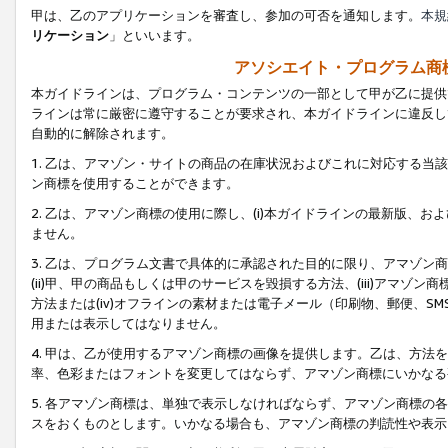
甲は、乙のアプリケーションを審査し、参加の可否を通知します。
本規
リケーション
」といいます。
アソシエイト・プログラム商
本ガイドラインは、プログラム・コンテンツの一部として甲が乙に提供
ラインは常に厳密に遵守することが要求され、本ガイドラインに違反し
自動的に解除されます。
1. 乙は、アマゾン・サイトの商品の在庫状況およびこれに対応する
ン商標を使用することができます。
2. 乙は、アマゾン商標の使用に際し、(i)本ガイドラインの最新版、およ
ません。
3. 乙は、プログラム文書で具体的に承認された目的に限り、アマゾン
(ii)甲、甲の商品もしくは甲のサービスを毀損する方法、(iii)アマ
方法または(iv)オフラインの素材または電子メール（印刷物、郵便、S
用または表示してはなりません。
4. 甲は、乙が使用するアマゾン商標の画像を提供します。乙は、方
率、色彩またはフォントを変更してはならず、アマゾン商標にいかなる
5. 各アマゾン商標は、単独で表示しなければならず、アマゾン商標
スをおくものとします。いかなる場合も、アマゾン商標の判読性や表示