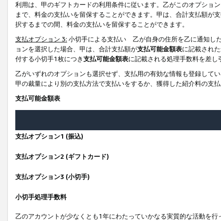
利用は、甲のギフトカードの利用条件に従います。乙がこのオプション
まで、料金の支払いを留保することができます。甲は、合計支払額が支
択するまでの間、料金の支払いを留保することができます。
支払オプション 3:
小切手による支払い 乙が自身の住所を乙に通知し
ョンを選択した場合、甲は、合計支払額が
支払可能金額表
に記載された
付する小切手1枚につき
支払可能金額表
に記載される処理手数料を差し
乙がいずれのオプションも選択せず、支払用の有効な情報も登録してい
甲の裁量により別の支払方法で支払いをするか、獲得した紹介料の支払
支払可能金額表
支払オプション1 (振込)
支払オプション2 (ギフトカード)
支払オプション3 (小切手)
小切手処理手数料
乙のアカウントが少なくとも1年にわたっていかなる実質的な活動を行