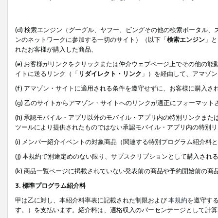
(d) 検索エンジン（グーグル、ヤフー、ビングその他の検索ポータル
ンのネットワークに参加する一切のサイト）（以下「
検索エンジン
」と
れたお客様が購入した商品、
(e) お客様がリンクをクリックまたは仲介ウェブページ上でその他の
イトに送るリンク（「
リダイレクト・リンク
」）を経由して、アマゾン
(f) アマゾン・サイトに適用される条件を遵守せずに、お客様に購入さ
(g) 乙のサイトからアマゾン・サイトへのリンクが適正にフォーマッ
(h) 承認モバイル・アプリ以外のモバイル・アプリ内の特別リンクまたはC
ツールにより提供されたものではない承認モバイル・アプリ内の特別リ
(i) メンバー紹介イベントの対象商品（関連する特別プログラム紹介料と
(j) 本規約で別途定めのない限り、サブスクリプションとして購入され
(k) 商品一覧ページに掲載されていない発表前の商品や予約開始前の商
3. 標準プログラム紹介料
甲は乙に対し、本紹介料率表に記載された制限および
本規約
を遵守す
す。）を支払います。紹介料は、適格収入のパーセンテージとして計算