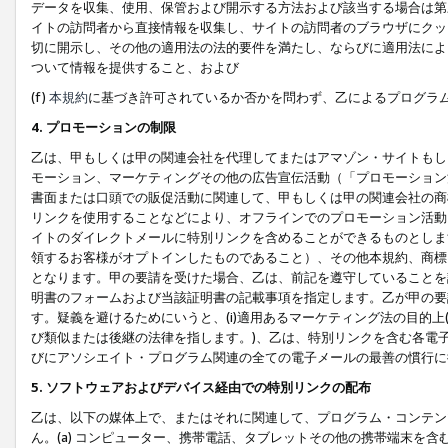
データを収集、使用、保管および開示する方法および該当する場合は第
イトの訪問者から直接情報を収集し、サイトの訪問者のブラウザにクッ
切に開示し、その他の適用法の法的要件を満たし、ならびに適用法によ
ついて情報を提供すること、および
(f)
本規約
に基づき許可されているか否かを問わず、乙によるプログラ
4. プロモーションの制限
乙は、甲もしくは甲の関連会社を代理してまたはアマゾン・サイトもし
モーション、マーケティングその他の広告宣伝活動（「プロモーション
書面または口頭での販促活動に関連して、甲もしくは甲の関連会社の商
リンクを使用することなどにより、オフラインでのプロモーション活動
イトのダイレクトメールに特別リンクを含めることができるものとしま
領するお客様がオプトインしたものであること）、その他本規約、商標
となります。甲の要請を受けた場合、乙は、前記を遵守していることを
明書のフォームおよび当該証明書の記載事項を指定します。乙が甲の要
す。疑義を避けるためにいうと、(i)適用あるマーケティング法の目的上(例
び類似または後継の法律を指します。)、乙は、特別リンクを含む各電子
びにアソシエイト・プログラム関連の全ての電子メールの最善の慣行に
5. ソフトウェアおよびデバイス経由での特別リンクの配布
乙は、以下の媒体上で、またはそれに関連して、プログラム・コンテン
ん。(a) コンピューター、携帯電話、タブレットその他の携帯端末を