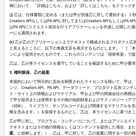
例において、「詳細はこちら」および「詳しくはこちら」をクリックす
(j) 乙は、仕様書類に定める（または甲が別途乙に対して通知する）
Creators APIもしくはPA APIに対してまたはCreators APIもしく
はPA APIにリクエスト送信を行うアプリケーションを作成し公開し
ーにも適用されます。
(k) 乙が乙のアプリケーション上でテキストで構成されるプロダクト
と見えるところに、以下の免責文言を表示するものとします。「［「本
ンにより提供されたものです。これらのコンテンツは「現状有姿」で提
乙は、乙が本ライセンスを遵守していることを確認するために甲が要求
3. 権利留保、乙の提案
本規約において明示的に定める制限されたライセンスを除いて、甲は、
ンツ、Creators API、PA API、データフィード、プロダクト
ト・サイト上の情報およびマテリアル、甲および甲の関連会社の商標お
て甲が提供または使用するその他の知的財産およびテクノロジー（アプ
（SDK）、ライブラリ、サンプルコードおよび関連するマテリアルを
権を含みます。）を留保するものとし、乙は、本ライセンスに基づきこ
乙が甲に対し、プログラム・コンテンツについて、またはアソシエイト
テキストまたはその他の情報もしくはコンテンツを提供した場合、また
案
」と総称します。）、乙は、甲に対して、乙の提案に関する一切の権