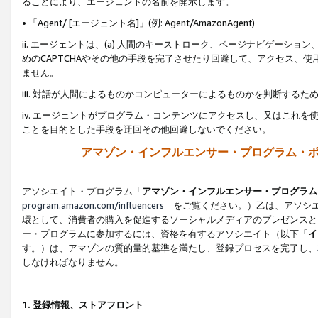
ることにより、エージェントの名前を開示します。
• 「Agent/ [エージェント名]」(例: Agent/AmazonAgent)
ii. エージェントは、(a) 人間のキーストローク、ページナビゲーシ
めのCAPTCHAやその他の手段を完了させたり回避して、アクセス、
ません。
iii. 対話が人間によるものかコンピューターによるものかを判断する
iv. エージェントがプログラム・コンテンツにアクセスし、又はこれ
ことを目的とした手段を迂回その他回避しないでください。
アマゾン・インフルエンサー・プログラム・
アソシエイト・プログラム「
アマゾン・インフルエンサー・プログラム
program.amazon.com/influencers
をご覧ください。）乙は、アソシエ
環として、消費者の購入を促進するソーシャルメディアのプレゼンスと
ー・プログラムに参加するには、資格を有するアソシエイト（以下「
イ
す。）は、アマゾンの質的量的基準を満たし、登録プロセスを完了し、
しなければなりません。
1.
登録情報、ストアフロント