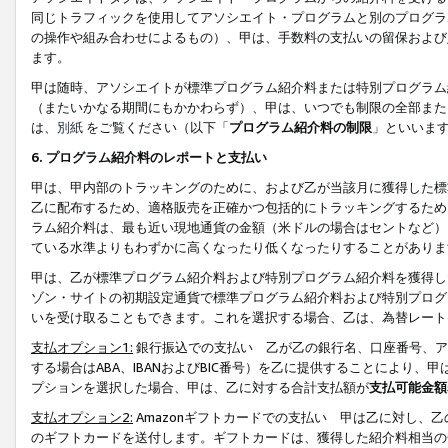
同じトラフィックを使用してアソシエイト・プログラムと別のプログラ
の操作や組み合わせによるもの）、甲は、手数料の支払いの留保および
ます。
甲は随時、アソシエイトが標準プログラム紹介料または特別プログラム
（またいかなる期間にもかかわらず）、甲は、いつでも制限の全部また
は、
別紙
をご覧ください（以下「
プログラム紹介料の制限
」といいま
6. プログラム紹介料のレポートと支払い
甲は、甲内部のトラッキングのために、および乙が当該月に獲得した標
乙に配布するため、適格販売を正確かつ包括的にトラッキングするため
ラム紹介料は、最も近い現地通貨の金額（米ドルの場合はセントなど）
ている水準よりもわずかに高くなったり低くなったりすることがありま
甲は、乙が標準プログラム紹介料および特別プログラム紹介料を獲得し
ゾン・サイトの初期設定通貨で標準プログラム紹介料および特別プログ
いを受け取ることもできます。これを選択する場合、乙は、為替レート
支払オプション1:
銀行振込での支払い 乙が乙の銀行名、口座番号、ア
する場合はABA、IBANおよびBIC番号）を乙に提供することにより
プションを選択した場合、甲は、乙に対する合計支払額が
支払可能金額
支払オプション2:
Amazonギフトカードでの支払い 甲は乙に対し、
のギフトカードを送付します。ギフトカードは、獲得した紹介料相当の