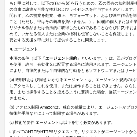
も）甲に対して、以下の(a)から(d)を行うための、乙の固有の知的
の自由に譲渡が可能な権利およびライセンスを付与するものとします。(
問わず、乙の提案を翻案、修正、再フォーマット、および派生作品を制
こと（ただし、甲はその義務を負いません。）。(d)他の個人または企
リジナル作品または合法的に取得したものであることならびに(Z)甲
めて、いかなる個人または企業の権利も侵害しないことを保証します。
要とする支援を甲に対して提供することに同意します。
4. エージェント
本項の条件（以下「
エージェント規約
」といいます。）は、乙がプログ
を使用、許可、有効化又は配置する場合に適用されます。エージェント
により、自律的または半自律的な行動をとるソフトウェアまたはサービ
(a) 透明性および同意 いかなるエージェントも、エージェント規約の
にアクセスし、これを使用、または操作することはできません。さらに、
用、または操作することを控えるように要請した場合、当該エージェン
きません。
(b) アクセス制限 Amazonは、独自の裁量により、エージェント
技術的手段などによって制限する場合があります。
(c) 技術的要件 エージェントは以下を行う必要があります。
i. すべてのHTTP/HTTPSリクエストで、リクエストがエージェ