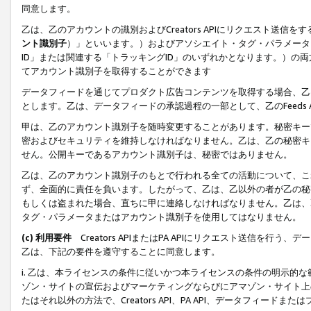
同意します。
乙は、乙のアカウントの識別およびCreators APIにリクエスト送
ント識別子
）」といいます。）およびアソシエイト・タグ・パラメータ（
ID」または関連する「トラッキングID」のいずれかとなります。）の両方
てアカウント識別子を取得することができます
データフィードを通じてプロダクト広告コンテンツを取得する場合、乙は、Cre
とします。乙は、データフィードの承認過程の一部として、乙のFeeds
甲は、乙のアカウント識別子を随時変更することがあります。秘密キー
密およびセキュリティを維持しなければなりません。乙は、乙の秘密キ
せん。公開キーであるアカウント識別子は、秘密ではありません。
乙は、乙のアカウント識別子のもとで行われる全ての活動について、こ
ず、全面的に責任を負います。したがって、乙は、乙以外の者が乙の秘
もしくは盗まれた場合、直ちに甲に連絡しなければなりません。乙は、
タグ・パラメータまたはアカウント識別子を使用してはなりません。
(c) 利用要件
Creators APIまたはPA APIにリクエスト送信を
乙は、下記の要件を遵守することに同意します。
i. 乙は、本ライセンスの条件に従いかつ本ライセンスの条件の明示的
ゾン・サイトの宣伝およびマーケティングならびにアマゾン・サイト上
たはそれ以外の方法で、Creators API、PA API、データフィー