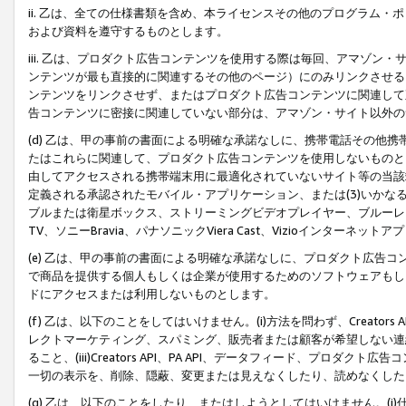
ii. 乙は、全ての仕様書類を含め、本ライセンスその他のプログラム
および資料を遵守するものとします。
iii. 乙は、プロダクト広告コンテンツを使用する際は毎回、アマゾ
ンテンツが最も直接的に関連するその他のページ）にのみリンクさせる
ンテンツをリンクさせず、またはプロダクト広告コンテンツに関連して
告コンテンツに密接に関連していない部分は、アマゾン・サイト以外の
(d) 乙は、甲の事前の書面による明確な承諾なしに、携帯電話その他
たはこれらに関連して、プロダクト広告コンテンツを使用しないものと
由してアクセスされる携帯端末用に最適化されていないサイト等の当該端
定義される承認されたモバイル・アプリケーション、または(3)いか
ブルまたは衛星ボックス、ストリーミングビデオプレイヤー、ブルーレイ
TV、ソニーBravia、パナソニックViera Cast、Vizioインター
(e) 乙は、甲の事前の書面による明確な承諾なしに、プロダクト広告
で商品を提供する個人もしくは企業が使用するためのソフトウェアもしくはその
ドにアクセスまたは利用しないものとします。
(f) 乙は、以下のことをしてはいけません。(i)方法を問わず、Creator
レクトマーケティング、スパミング、販売者または顧客が希望しない連
ること、(iii)Creators API、PA API、データフィード、プ
一切の表示を、削除、隠蔽、変更または見えなくしたり、読めなくした
(g) 乙は、以下のことをしたり、またはしようとしてはいけません。(