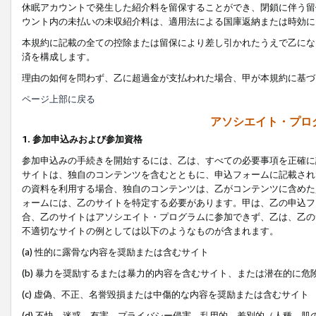
休眠アカウントで発生した紹介料を留保することができ、閉鎖に伴う留
ウント内の未払いの未収紹介料は、適用法による国庫返納または時効に
本規約に記載の全ての控除または留保により差し引かれたうえで乙にな
済を構成します。
理由の如何を問わず、乙に超過金が支払われた場合、甲が本規約に基づ
ページ上部に戻る
アソシエイト・プロ
1. 参加申込みおよび参加資格
参加申込みの手続きを開始するには、乙は、すべての必要事項を正確に
サイトは、独自のコンテンツを含むとともに、申込フォームに記載され
の資料を利用する場合、独自のコンテンツは、乙がコンテンツに含めた
ォームには、乙のサイトを特定する必要があります。甲は、乙の申込フ
合、乙のサイトはアソシエイト・プログラムに参加できず、乙は、乙の
不適切なサイトの例としては以下のようなものが含まれます。
(a) 性的に露骨な内容を奨励または含むサイト
(b) 暴力を奨励するまたは暴力的内容を含むサイト、または潜在的に
(c) 虚偽、不正、名誉毀損または中傷的な内容を奨励または含むサイト
(d) 不快、迷惑、有害、プライバシー侵害、乱用的、差別的（人種、