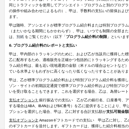
同じトラフィックを使用してアソシエイト・プログラムと別のプログラ
の操作や組み合わせによるもの）、甲は、手数料の支払いの留保および
ます。
甲は随時、アソシエイトが標準プログラム紹介料または特別プログラム
（またいかなる期間にもかかわらず）、甲は、いつでも制限の全部また
は、
別紙
をご覧ください（以下「
プログラム紹介料の制限
」といいま
6. プログラム紹介料のレポートと支払い
甲は、甲内部のトラッキングのために、および乙が当該月に獲得した標
乙に配布するため、適格販売を正確かつ包括的にトラッキングするため
ラム紹介料は、最も近い現地通貨の金額（米ドルの場合はセントなど）
ている水準よりもわずかに高くなったり低くなったりすることがありま
甲は、乙が標準プログラム紹介料および特別プログラム紹介料を獲得し
ゾン・サイトの初期設定通貨で標準プログラム紹介料および特別プログ
いを受け取ることもできます。これを選択する場合、乙は、為替レート
支払オプション1:
銀行振込での支払い 乙が乙の銀行名、口座番号、ア
する場合はABA、IBANおよびBIC番号）を乙に提供することにより
プションを選択した場合、甲は、乙に対する合計支払額が
支払可能金額
支払オプション2:
Amazonギフトカードでの支払い 甲は乙に対し、
のギフトカードを送付します。ギフトカードは、獲得した紹介料相当の