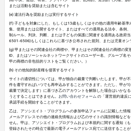
または活動を奨励または含むサイト
(e) 違法行為を奨励または実行するサイト
(f) 子どもを対象にした、もしくは13歳もしくはその他の適用年齢
集、使用または公開するサイト、またはすべての適用ある法令、条例、
制ルール、判決、判断、または子どもの保護に関連する適用ある政府当局の要
6501-6506)もしくはこれらに基づき公布された規則、または児童オ
(g) 甲またはその関連会社の商標や、甲またはその関連会社の商標の
ID、またはソーシャルネットワークサイトのユーザー名、グループ名
甲の商標の非包括的リストをご覧ください。）
(h) その他知的財産権を侵害するサイト
サイトの適切性については、甲が独自の裁量で判断いたします。甲が不
件を遵守すればいつでも再申込みすることができます。ただし、甲が1)
裁量で決定します）に基づき乙のアカウントを解除した場合はいかなる
うとすることはできません。
お問い合わせフォーム
の「運営規約違反に
承認手続を開始することができます。
乙は、アソシエイト・プログラムへの参加申込フォームに記載した情報
メールアドレスその他の連絡先情報および乙のサイトの識別情報などを
せん。甲は、アソシエイト・プログラムおよび本規約に関する通知（も
登録されたその時点で最新の電子メールアドレス宛てに送信することが