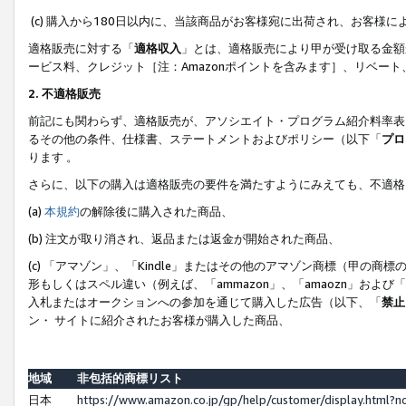
(c) 購入から180日以内に、当該商品がお客様宛に出荷され、お客
適格販売に対する「
適格収入
」とは、適格販売により甲が受け取る金額
ービス料、クレジット［注：Amazonポイントを含みます］、リベー
2. 不適格販売
前記にも関わらず、適格販売が、アソシエイト・プログラム紹介料率表
るその他の条件、仕様書、ステートメントおよびポリシー（以下「
プロ
ります 。
さらに、以下の購入は適格販売の要件を満たすようにみえても、不適格
(a)
本規約
の解除後に購入された商品、
(b) 注文が取り消され、返品または返金が開始された商品、
(c) 「アマゾン」、「Kindle」またはその他のアマゾン商標（甲
形もしくはスペル違い（例えば、「ammazon」、「amaozn」およ
入札またはオークションへの参加を通じて購入した広告（以下、「
禁止
ン・ サイトに紹介されたお客様が購入した商品、
地域
非包括的商標リスト
日本
https://www.amazon.co.jp/gp/help/customer/display.html