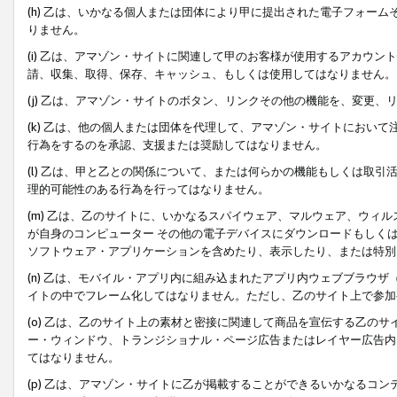
(h) 乙は、いかなる個人または団体により甲に提出された電子フォー
りません。
(i) 乙は、アマゾン・サイトに関連して甲のお客様が使用するアカウ
請、収集、取得、保存、キャッシュ、もしくは使用してはなりません。
(j) 乙は、アマゾン・サイトのボタン、リンクその他の機能を、変更
(k) 乙は、他の個人または団体を代理して、アマゾン・サイトにおい
行為をするのを承認、支援または奨励してはなりません。
(l) 乙は、甲と乙との関係について、または何らかの機能もしくは取
理的可能性のある行為を行ってはなりません。
(m) 乙は、乙のサイトに、いかなるスパイウェア、マルウェア、ウィ
が自身のコンピューター その他の電子デバイスにダウンロードもしく
ソフトウェア・アプリケーションを含めたり、表示したり、または特別
(n) 乙は、モバイル・アプリ内に組み込まれたアプリ内ウェブブラウザ
イトの中でフレーム化してはなりません。ただし、乙のサイト上で参加
(o) 乙は、乙のサイト上の素材と密接に関連して商品を宣伝する乙の
ー・ウィンドウ、トランジショナル・ページ広告またはレイヤー広告内
てはなりません。
(p) 乙は、アマゾン・サイトに乙が掲載することができるいかなるコ