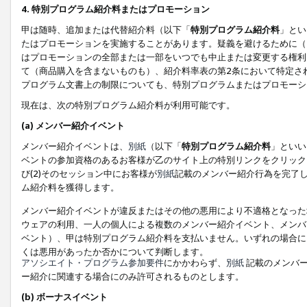
4. 特別プログラム紹介料またはプロモーション
甲は随時、追加または代替紹介料（以下「
特別プログラム紹介料
」とい
たはプロモーションを実施することがあります。疑義を避けるために（
はプロモーションの全部または一部をいつでも中止または変更する権利
て（商品購入を含まないものも）、紹介料率表の第2条において特定さ
プログラム文書上の制限についても、特別プログラムまたはプロモーシ
現在は、次の特別プログラム紹介料が利用可能です。
(a) メンバー紹介イベント
メンバー紹介イベントは、
別紙
（以下「
特別プログラム紹介料
」といい
ベントの参加資格のあるお客様が乙のサイト上の特別リンクをクリック
び(2)そのセッション中にお客様が
別紙
記載のメンバー紹介行為を完了
ム紹介料を獲得します。
メンバー紹介イベントが違反またはその他の悪用により不適格となった
ウェアの利用、一人の個人による複数のメンバー紹介イベント、メンバ
ベント）、甲は特別プログラム紹介料を支払いません。いずれの場合に
くは悪用があったか否かについて判断します。
アソシエイト・プログラム参加要件
にかかわらず、
別紙
記載のメンバー
ー紹介に関連する場合にのみ許可されるものとします。
(b) ボーナスイベント