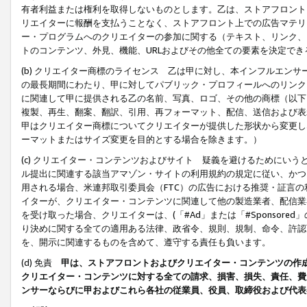
有者利益または権利を取得しないものとします。乙は、ストアフロントに
リエイターに報酬を支払うことなく、ストアフロント上での広告マテリア
ー・プログラムへのクリエイターの参加に関する（テキスト、リンク、
トのコンテンツ、外見、機能、URLおよびその他全ての要素を決定で
(b) クリエイター商標のライセンス 乙は甲に対し、本インフルエン
の最長期間にわたり、甲に対してパブリック・プロフィールへのリンク
に関連して甲に提供される乙の名前、写真、ロゴ、その他の商標（以下
複製、再生、翻案、翻訳、引用、再フォーマット、配信、送信および表
甲はクリエイター商標についてクリエイターが提供した形状から変更し
ーマットまたはサイズ変更を目的とする場合を除きます。）
(c) クリエイター・コンテンツおよびサイト 疑義を避けるためにい
ル提出に関連する該当アマゾン・サイトの利用規約の規定に従い、かつ、
用される場合、米連邦取引委員会（FTC）の広告における推奨・証言
イターが、クリエイター・コンテンツに関連して他の製造業者、配信業
を受け取った場合、クリエイターは、(「#Ad」または「#Sponsor
り決めに関する全ての適用ある法律、政省令、規則、規制、命令、許認
を、開示に関連するものを含めて、遵守する責任も負います。
(d) 免責
甲は、ストアフロントおよびクリエイター・コンテンツの作
クリエイター・コンテンツに対する全ての請求、損害、損失、責任、費
ンサーならびに甲およびこれら各社の従業員、役員、取締役および代表