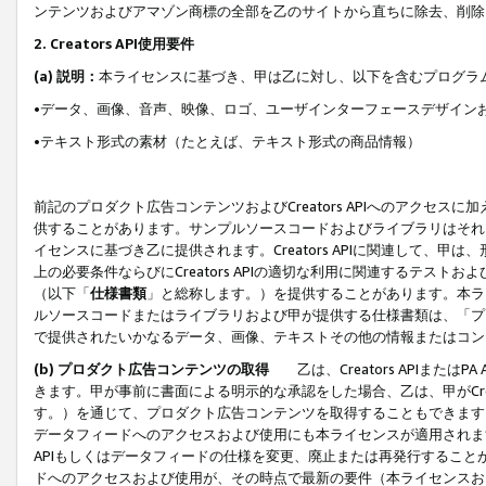
ンテンツおよびアマゾン商標の全部を乙のサイトから直ちに除去、削除
2. Creators API使用要件
(a) 説明：
本ライセンスに基づき、甲は乙に対し、以下を含むプログラ
•データ、画像、音声、映像、ロゴ、ユーザインターフェースデザイン
•テキスト形式の素材（たとえば、テキスト形式の商品情報）
前記のプロダクト広告コンテンツおよびCreators APIへのアクセスに
供することがあります。サンプルソースコードおよびライブラリはそれ
イセンスに基づき乙に提供されます。Creators APIに関連して
上の必要条件ならびにCreators APIの適切な利用に関連するテ
（以下「
仕様書類
」と総称します。）を提供することがあります。本ラ
ルソースコードまたはライブラリおよび甲が提供する仕様書類は、「プ
で提供されたいかなるデータ、画像、テキストその他の情報またはコン
(b) プロダクト広告コンテンツの取得
乙は、Creators APIま
きます。甲が事前に書面による明示的な承認をした場合、乙は、甲がCreator
す。）を通じて、プロダクト広告コンテンツを取得することもできます
データフィードへのアクセスおよび使用にも本ライセンスが適用されます。乙は
APIもしくはデータフィードの仕様を変更、廃止または再発行することがで
ドへのアクセスおよび使用が、その時点で最新の要件（本ライセンスお