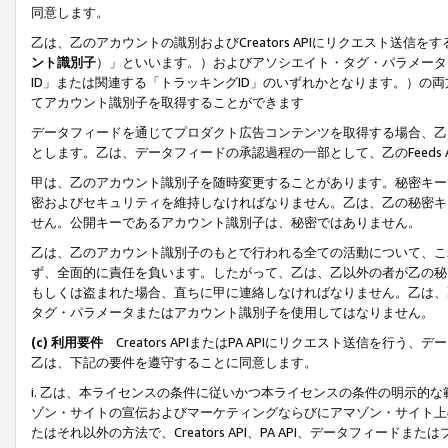
同意します。
乙は、乙のアカウントの識別およびCreators APIにリクエスト送
ント識別子
）」といいます。）およびアソシエイト・タグ・パラメータ（
ID」または関連する「トラッキングID」のいずれかとなります。）の両方
てアカウント識別子を取得することができます
データフィードを通じてプロダクト広告コンテンツを取得する場合、乙は、Cre
とします。乙は、データフィードの承認過程の一部として、乙のFeeds
甲は、乙のアカウント識別子を随時変更することがあります。秘密キー
密およびセキュリティを維持しなければなりません。乙は、乙の秘密キ
せん。公開キーであるアカウント識別子は、秘密ではありません。
乙は、乙のアカウント識別子のもとで行われる全ての活動について、こ
ず、全面的に責任を負います。したがって、乙は、乙以外の者が乙の秘
もしくは盗まれた場合、直ちに甲に連絡しなければなりません。乙は、
タグ・パラメータまたはアカウント識別子を使用してはなりません。
(c) 利用要件
Creators APIまたはPA APIにリクエスト送信を
乙は、下記の要件を遵守することに同意します。
i. 乙は、本ライセンスの条件に従いかつ本ライセンスの条件の明示的
ゾン・サイトの宣伝およびマーケティングならびにアマゾン・サイト上
たはそれ以外の方法で、Creators API、PA API、データフィー