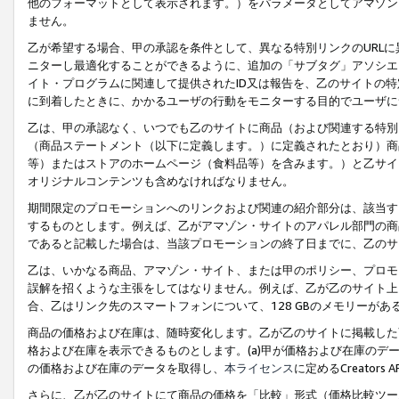
他のフォーマットとして表示されます。）をパラメータとしてアマゾン
ません。
乙が希望する場合、甲の承認を条件として、異なる特別リンクのURL
ニターし最適化することができるように、追加の「サブタグ」アソシエ
イト・プログラムに関連して提供されたID又は報告を、乙のサイトの
に到着したときに、かかるユーザの行動をモニターする目的でユーザに
乙は、甲の承認なく、いつでも乙のサイトに商品（および関連する特別
（商品ステートメント（以下に定義します。）に定義されたとおり）商
等）またはストアのホームページ（食料品等）を含みます。）と乙サイ
オリジナルコンテンツも含めなければなりません。
期間限定のプロモーションへのリンクおよび関連の紹介部分は、該当す
するものとします。例えば、乙がアマゾン・サイトのアパレル部門の商
であると記載した場合は、当該プロモーションの終了日までに、乙のサ
乙は、いかなる商品、アマゾン・サイト、または甲のポリシー、プロモ
誤解を招くような主張をしてはなりません。例えば、乙が乙のサイト上に
合、乙はリンク先のスマートフォンについて、128 GBのメモリーが
商品の価格および在庫は、随時変化します。乙が乙のサイトに掲載した
格および在庫を表示できるものとします。(a)甲が価格および在庫のデータを
の価格および在庫のデータを取得し、
本ライセンス
に定めるCreator
さらに、乙が乙のサイトにて商品の価格を「比較」形式（価格比較ツー