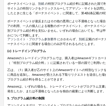
ボーナスイベントは、
別紙
の特別プログラム紹介料に記載された国で利
サイト上の特別リンクをクリックスルーしてアマゾン・サイトを訪問した
したときに生じる「ボーナスイベント」に関連して、第4(b)条記載の
ボーナスイベントが違反またはその他の悪用により不適格となった場合
アの利用、一人の個人による複数のボーナスイベント、ボーナスイベン
別プログラム紹介料を支払いません。いずれの場合においても、甲は甲
かについて判断します。
アソシエイト・プログラム参加要件
にかかわらず、
別紙
記載のボーナ
ーナスイベントに関連する場合にのみ許可されるものとします。
(c) トレードインプログラム
Amazonのトレードインプログラムでは、購入者はAmazonギフト
（「特別プログラム紹介料」）に記載されている一部の国でご利用いた
乙は、（1）購入者が乙のサイト上のAmazonサイトへの特別なリン
に商品を追加し、Amazonが受け入れる下取りリクエストを送信した場
プログラム紹介料を得ることができます。
Amazonは、いずれの場合も、トレードインイベントがプログラム文書
発生したか、または不適格となったかを独自の裁量により判断します。
5. プログラム紹介料の制限
アソシエイトタグは、アソシエイト・プログラムからの紹介料を受ける