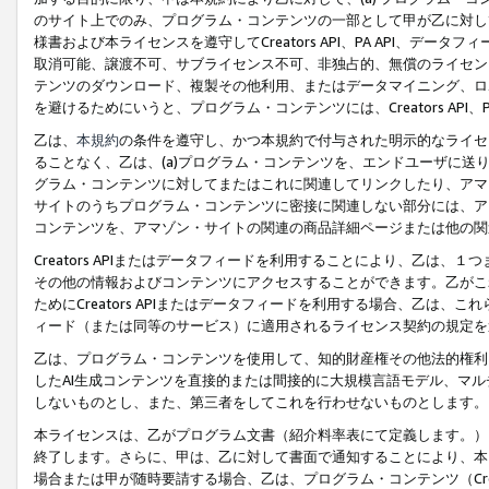
のサイト上でのみ、プログラム・コンテンツの一部として甲が乙に対し
様書および本ライセンスを遵守してCreators API、PA API、
取消可能、譲渡不可、サブライセンス不可、非独占的、無償のライセン
テンツのダウンロード、複製その他利用、またはデータマイニング、ロ
を避けるためにいうと、プログラム・コンテンツには、Creators AP
乙は、
本規約
の条件を遵守し、かつ本規約で付与された明示的なライセ
ることなく、乙は、(a)プログラム・コンテンツを、エンドユーザに
グラム・コンテンツに対してまたはこれに関連してリンクしたり、アマ
サイトのうちプログラム・コンテンツに密接に関連しない部分には、ア
コンテンツを、アマゾン・サイトの関連の商品詳細ページまたは他の関
Creators APIまたはデータフィードを利用することにより、乙は、
その他の情報およびコンテンツにアクセスすることができます。乙がこ
ためにCreators APIまたはデータフィードを利用する場合、乙は、こ
ィード（または同等のサービス）に適用されるライセンス契約の規定を
乙は、プログラム・コンテンツを使用して、知的財産権その他法的権利
したAI生成コンテンツを直接的または間接的に大規模言語モデル、マ
しないものとし、また、第三者をしてこれを行わせないものとします。
本ライセンスは、乙がプログラム文書（紹介料率表にて定義します。）
終了します。さらに、甲は、乙に対して書面で通知することにより、本
場合または甲が随時要請する場合、乙は、プログラム・コンテンツ（Cre