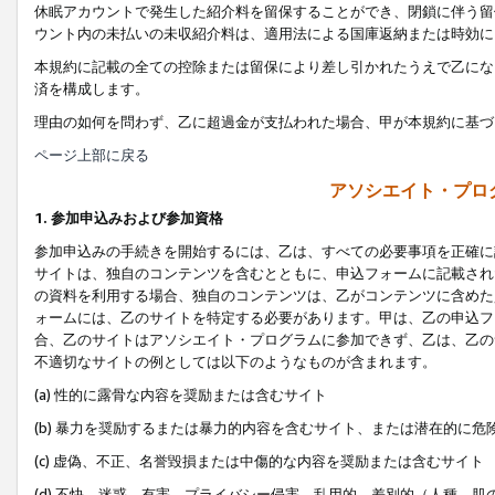
休眠アカウントで発生した紹介料を留保することができ、閉鎖に伴う留
ウント内の未払いの未収紹介料は、適用法による国庫返納または時効に
本規約に記載の全ての控除または留保により差し引かれたうえで乙にな
済を構成します。
理由の如何を問わず、乙に超過金が支払われた場合、甲が本規約に基づ
ページ上部に戻る
アソシエイト・プロ
1. 参加申込みおよび参加資格
参加申込みの手続きを開始するには、乙は、すべての必要事項を正確に
サイトは、独自のコンテンツを含むとともに、申込フォームに記載され
の資料を利用する場合、独自のコンテンツは、乙がコンテンツに含めた
ォームには、乙のサイトを特定する必要があります。甲は、乙の申込フ
合、乙のサイトはアソシエイト・プログラムに参加できず、乙は、乙の
不適切なサイトの例としては以下のようなものが含まれます。
(a) 性的に露骨な内容を奨励または含むサイト
(b) 暴力を奨励するまたは暴力的内容を含むサイト、または潜在的に
(c) 虚偽、不正、名誉毀損または中傷的な内容を奨励または含むサイト
(d) 不快、迷惑、有害、プライバシー侵害、乱用的、差別的（人種、