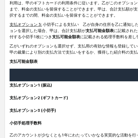
利用は、甲のギフトカードの利用条件に従います。乙がこのオプション
まで、料金の支払いを留保することができます。甲は、合計支払額が支
択するまでの間、料金の支払いを留保することができます。
支払オプション 3:
小切手による支払い 乙が自身の住所を乙に通知し
ョンを選択した場合、甲は、合計支払額が
支払可能金額表
に記載された
付する小切手1枚につき
支払可能金額表
に記載される処理手数料を差し
乙がいずれのオプションも選択せず、支払用の有効な情報も登録してい
甲の裁量により別の支払方法で支払いをするか、獲得した紹介料の支払
支払可能金額表
支払オプション1 (振込)
支払オプション2 (ギフトカード)
支払オプション3 (小切手)
小切手処理手数料
乙のアカウントが少なくとも1年にわたっていかなる実質的な活動を行