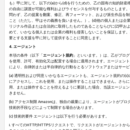
も）甲に対して、以下の(a)から(d)を行うための、乙の固有の知的
の自由に譲渡が可能な権利およびライセンスを付与するものとします。(
問わず、乙の提案を翻案、修正、再フォーマット、および派生作品を制
こと（ただし、甲はその義務を負いません。）。(d)他の個人または企
リジナル作品または合法的に取得したものであることならびに(Z)甲
めて、いかなる個人または企業の権利も侵害しないことを保証します。
要とする支援を甲に対して提供することに同意します。
4. エージェント
本項の条件（以下「
エージェント規約
」といいます。）は、乙がプログ
を使用、許可、有効化又は配置する場合に適用されます。エージェント
により、自律的または半自律的な行動をとるソフトウェアまたはサービ
(a) 透明性および同意 いかなるエージェントも、エージェント規約の
にアクセスし、これを使用、または操作することはできません。さらに、
用、または操作することを控えるように要請した場合、当該エージェン
きません。
(b) アクセス制限 Amazonは、独自の裁量により、エージェント
技術的手段などによって制限する場合があります。
(c) 技術的要件 エージェントは以下を行う必要があります。
i. すべてのHTTP/HTTPSリクエストで、リクエストがエージェ