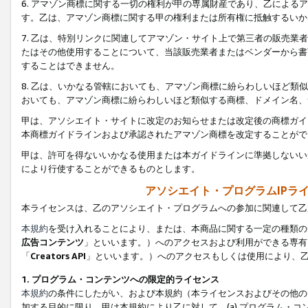
6. アマゾン商標に関する一切の権利が甲の専属財産であり、乙によ
す。乙は、アマゾン商標に関する甲の権利または所有権に抵触するいか
7. 乙は、特別リンクに関連してアマゾン・サイト上で第三者の販売
たはその他使用することについて、当該販売業者またはベンダーから書
することはできません。
8. 乙は、いかなる管轄においても、アマゾン商標に紛らわしいほど
おいても、アマゾン商標に紛らわしいほど類似する商標、ドメイン名、
甲は、アソシエイト・サイトに改定のお知らせまたは改定後の商標ガイ
本商標ガイドラインおよび承認されたアマゾン商標を改定することがで
甲は、許可を得ないいかなる使用または本ガイドラインに準拠しないい
により行使することができるものとします。
アソシエイト・プログラムIPラ
本ライセンスは、乙のアソシエイト・プログラムへの参加に関連して乙
本規約
を受け入れることにより、または、本商品に関する一定の種類の
広告コンテンツ
」といいます。）へのアクセスおよび利用ができる専有
「
Creators API
」といいます。）へのアクセスもしくは使用により、
1. プログラム・コンテンツへの限定的ライセンス
本規約
の条件にしたがい、および本規約（本ライセンスおよびその他の
加する目的に限り、甲は本規約により乙に対して、(a) プログラム・コ