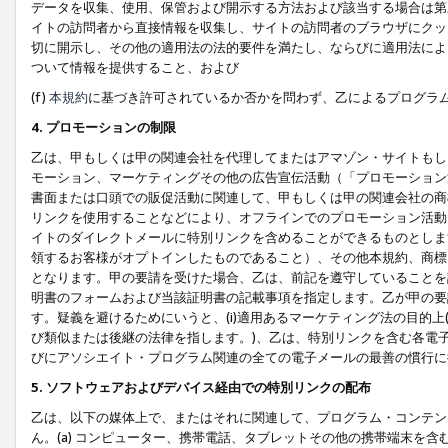
データを収集、使用、保管および開示する方法および該当する場合は第
イトの訪問者から直接情報を収集し、サイトの訪問者のブラウザにクッ
切に開示し、その他の適用法の法的要件を満たし、ならびに適用法によ
ついて情報を提供すること、および
(f)
本規約
に基づき許可されているか否かを問わず、乙によるプログラ
4. プロモーションの制限
乙は、甲もしくは甲の関連会社を代理してまたはアマゾン・サイトもし
モーション、マーケティングその他の広告宣伝活動（「プロモーション
書面または口頭での販促活動に関連して、甲もしくは甲の関連会社の商
リンクを使用することなどにより、オフラインでのプロモーション活動
イトのダイレクトメールに特別リンクを含めることができるものとしま
領するお客様がオプトインしたものであること）、その他本規約、商標
となります。甲の要請を受けた場合、乙は、前記を遵守していることを
明書のフォームおよび当該証明書の記載事項を指定します。乙が甲の要
す。疑義を避けるためにいうと、(i)適用あるマーケティング法の目的上(例
び類似または後継の法律を指します。)、乙は、特別リンクを含む各電子
びにアソシエイト・プログラム関連の全ての電子メールの最善の慣行に
5. ソフトウェアおよびデバイス経由での特別リンクの配布
乙は、以下の媒体上で、またはそれに関連して、プログラム・コンテン
ん。(a) コンピューター、携帯電話、タブレットその他の携帯端末を