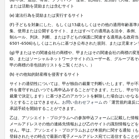
または活動を奨励または含むサイト
(e) 違法行為を奨励または実行するサイト
(f) 子どもを対象にした、もしくは13歳もしくはその他の適用年齢
集、使用または公開するサイト、またはすべての適用ある法令、条例、
制ルール、判決、判断、または子どもの保護に関連する適用ある政府当局の要
6501-6506)もしくはこれらに基づき公布された規則、または児童オ
(g) 甲またはその関連会社の商標や、甲またはその関連会社の商標の
ID、またはソーシャルネットワークサイトのユーザー名、グループ名
甲の商標の非包括的リストをご覧ください。）
(h) その他知的財産権を侵害するサイト
サイトの適切性については、甲が独自の裁量で判断いたします。甲が不
件を遵守すればいつでも再申込みすることができます。ただし、甲が1)
裁量で決定します）に基づき乙のアカウントを解除した場合はいかなる
うとすることはできません。
お問い合わせフォーム
の「運営規約違反に
承認手続を開始することができます。
乙は、アソシエイト・プログラムへの参加申込フォームに記載した情報
メールアドレスその他の連絡先情報および乙のサイトの識別情報などを
せん。甲は、アソシエイト・プログラムおよび本規約に関する通知（も
登録されたその時点で最新の電子メールアドレス宛てに送信することが