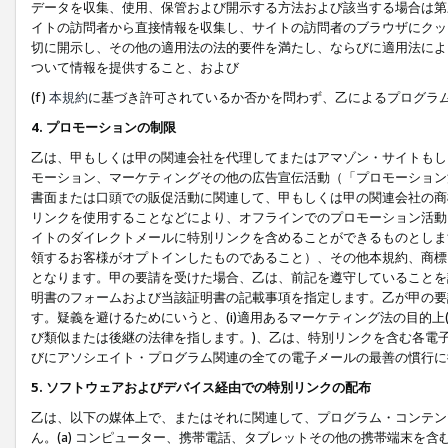
データを収集、使用、保管および開示する方法および該当する場合は第
イトの訪問者から直接情報を収集し、サイトの訪問者のブラウザにクッ
切に開示し、その他の適用法の法的要件を満たし、ならびに適用法によ
ついて情報を提供すること、および
(f)
本規約
に基づき許可されているか否かを問わず、乙によるプログラ
4. プロモーションの制限
乙は、甲もしくは甲の関連会社を代理してまたはアマゾン・サイトもし
モーション、マーケティングその他の広告宣伝活動（「プロモーション
書面または口頭での販促活動に関連して、甲もしくは甲の関連会社の商
リンクを使用することなどにより、オフラインでのプロモーション活動
イトのダイレクトメールに特別リンクを含めることができるものとしま
領するお客様がオプトインしたものであること）、その他本規約、商標
となります。甲の要請を受けた場合、乙は、前記を遵守していることを
明書のフォームおよび当該証明書の記載事項を指定します。乙が甲の要
す。疑義を避けるためにいうと、(i)適用あるマーケティング法の目的上(例
び類似または後継の法律を指します。)、乙は、特別リンクを含む各電子
びにアソシエイト・プログラム関連の全ての電子メールの最善の慣行に
5. ソフトウェアおよびデバイス経由での特別リンクの配布
乙は、以下の媒体上で、またはそれに関連して、プログラム・コンテン
ん。(a) コンピューター、携帯電話、タブレットその他の携帯端末を