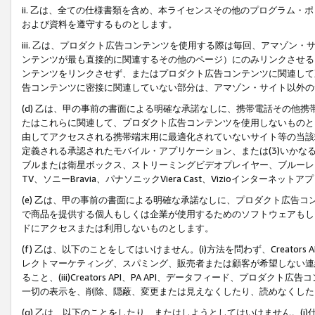
ii. 乙は、全ての仕様書類を含め、本ライセンスその他のプログラム
および資料を遵守するものとします。
iii. 乙は、プロダクト広告コンテンツを使用する際は毎回、アマゾ
ンテンツが最も直接的に関連するその他のページ）にのみリンクさせる
ンテンツをリンクさせず、またはプロダクト広告コンテンツに関連して
告コンテンツに密接に関連していない部分は、アマゾン・サイト以外の
(d) 乙は、甲の事前の書面による明確な承諾なしに、携帯電話その他
たはこれらに関連して、プロダクト広告コンテンツを使用しないものと
由してアクセスされる携帯端末用に最適化されていないサイト等の当該端
定義される承認されたモバイル・アプリケーション、または(3)いか
ブルまたは衛星ボックス、ストリーミングビデオプレイヤー、ブルーレイ
TV、ソニーBravia、パナソニックViera Cast、Vizioインター
(e) 乙は、甲の事前の書面による明確な承諾なしに、プロダクト広告
で商品を提供する個人もしくは企業が使用するためのソフトウェアもしくはその
ドにアクセスまたは利用しないものとします。
(f) 乙は、以下のことをしてはいけません。(i)方法を問わず、Creator
レクトマーケティング、スパミング、販売者または顧客が希望しない連
ること、(iii)Creators API、PA API、データフィード、プ
一切の表示を、削除、隠蔽、変更または見えなくしたり、読めなくした
(g) 乙は、以下のことをしたり、またはしようとしてはいけません。(