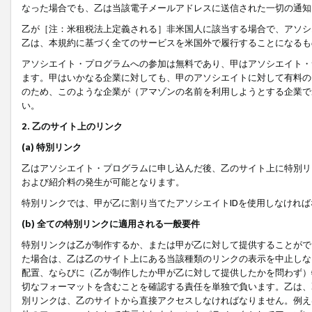
なった場合でも、乙は当該電子メールアドレスに送信された一切の通知
乙が［注：米租税法上定義される］非米国人に該当する場合で、アソシ
乙は、本規約に基づく全てのサービスを米国外で履行することになるも
アソシエイト・プログラムへの参加は無料であり、甲はアソシエイト・
ます。甲はいかなる企業に対しても、甲のアソシエイトに対して有料の
のため、このような企業が（アマゾンの名前を利用しようとする企業で
い。
2. 乙のサイト上のリンク
(a) 特別リンク
乙はアソシエイト・プログラムに申し込んだ後、乙のサイト上に特別リ
および紹介料の発生が可能となります。
特別リンクでは、甲が乙に割り当てたアソシエイトIDを使用しなけれ
(b) 全ての特別リンクに適用される一般要件
特別リンクは乙が制作するか、または甲が乙に対して提供することがで
た場合は、乙は乙のサイト上にある当該種類のリンクの表示を中止しな
配置、ならびに（乙が制作したか甲が乙に対して提供したかを問わず）
切なフォーマットを含むことを確認する責任を単独で負います。乙は、
別リンクは、乙のサイトから直接アクセスしなければなりません。例えば、