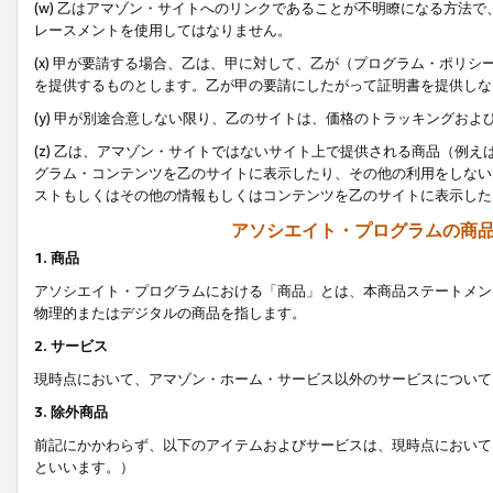
(w) 乙はアマゾン・サイトへのリンクであることが不明瞭になる方法
レースメントを使用してはなりません。
(x) 甲が要請する場合、乙は、甲に対して、乙が（プログラム・ポリ
を提供するものとします。乙が甲の要請にしたがって証明書を提供しな
(y) 甲が別途合意しない限り、乙のサイトは、価格のトラッキングお
(z) 乙は、アマゾン・サイトではないサイト上で提供される商品（例
グラム・コンテンツを乙のサイトに表示したり、その他の利用をしない
ストもしくはその他の情報もしくはコンテンツを乙のサイトに表示した
アソシエイト・プログラムの商
1. 商品
アソシエイト・プログラムにおける「商品」とは、本商品ステートメン
物理的またはデジタルの商品を指します。
2. サービス
現時点において、アマゾン・ホーム・サービス以外のサービスについて
3. 除外商品
前記にかかわらず、以下のアイテムおよびサービスは、現時点において
といいます。）