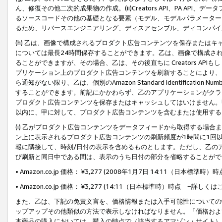
ん、修復その他二次的成果物の作成。(ii)Creators API、PA 
るソースコードその他の基礎となる要素（モデル、モデルパラメーター
るため、リバースエンジニアリング、ディスアセンブル、ディコンパイ
(h) 乙は、画像で構成されるプロダクト広告コンテンツを保存または
については最長24時間保存することができます。乙は、画像で構成さ
ることができますが、その場合、乙は、その後直ちに Creators AP
プリケーション上のプロダクト広告コンテンツを刷新することにより、
ら通知がない限り、乙は、個別のAmazon Standard Identification Nu
することができます。前記にかかわらず、乙のアプリケーションがクラ
プロダクト広告コンテンツを保存またはキャッシュしてはいけません。
以内に、甲に対して、プロダクト広告コンテンツを含むまたは使用する
(i) 乙がプロダクト広告コンテンツをデータフィードから取得する場合または
ン上に表示されるプロダクト広告コンテンツの刷新頻度が1時間に1回
報に隣接して、時刻/日付の表示を含めるものとします。ただし、乙の
び刷新と同日中である間は、表示のうち日付の部分を省略することがで
• Amazon.co.jp 価格： ¥3,277 (2008年1月7日 14:11（日本標準
• Amazon.co.jp 価格： ¥3,277 (14:11（日本標準時）時点 −詳しくは
また、乙は、下記の免責文言を、価格情報または入手可能性についての
ップアップその他類似の方法で表示しなければなりません。「価格およ
本商品の購入においては、購入の時点で（該当するアマゾン・サイト）