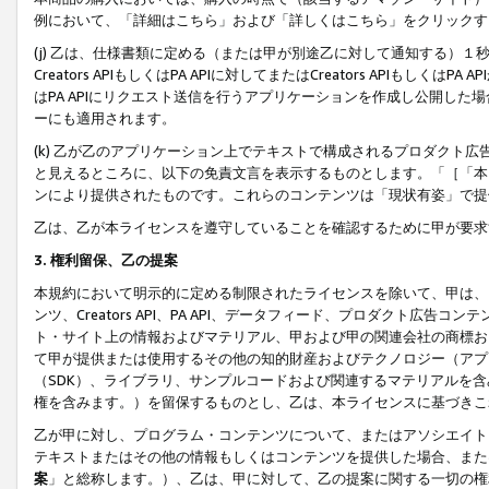
例において、「詳細はこちら」および「詳しくはこちら」をクリックす
(j) 乙は、仕様書類に定める（または甲が別途乙に対して通知する）
Creators APIもしくはPA APIに対してまたはCreators APIもしく
はPA APIにリクエスト送信を行うアプリケーションを作成し公開し
ーにも適用されます。
(k) 乙が乙のアプリケーション上でテキストで構成されるプロダクト
と見えるところに、以下の免責文言を表示するものとします。「［「本
ンにより提供されたものです。これらのコンテンツは「現状有姿」で提
乙は、乙が本ライセンスを遵守していることを確認するために甲が要求
3. 権利留保、乙の提案
本規約において明示的に定める制限されたライセンスを除いて、甲は、
ンツ、Creators API、PA API、データフィード、プロダクト
ト・サイト上の情報およびマテリアル、甲および甲の関連会社の商標お
て甲が提供または使用するその他の知的財産およびテクノロジー（アプ
（SDK）、ライブラリ、サンプルコードおよび関連するマテリアルを
権を含みます。）を留保するものとし、乙は、本ライセンスに基づきこ
乙が甲に対し、プログラム・コンテンツについて、またはアソシエイト
テキストまたはその他の情報もしくはコンテンツを提供した場合、また
案
」と総称します。）、乙は、甲に対して、乙の提案に関する一切の権