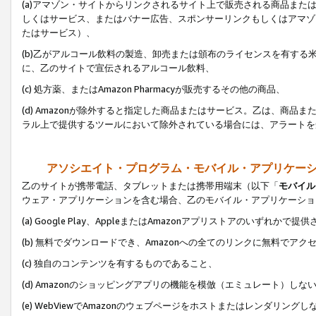
(a)アマゾン・サイトからリンクされるサイト上で販売される商品またはサ
しくはサービス、またはバナー広告、スポンサーリンクもしくはアマゾ
たはサービス）、
(b)乙がアルコール飲料の製造、卸売または頒布のライセンスを有す
に、乙のサイトで宣伝されるアルコール飲料、
(c) 処方薬、またはAmazon Pharmacyが販売するその他の商品、
(d) Amazonが除外すると指定した商品またはサービス。乙は、商品また
ラル上で提供するツールにおいて除外されている場合には、アラートを
アソシエイト・プログラム・モバイル・アプリケー
乙のサイトが携帯電話、タブレットまたは携帯用端末（以下「
モバイル
ウェア・アプリケーションを含む場合、乙のモバイル・アプリケーショ
(a) Google Play、AppleまたはAmazonアプリストアのいずれかで
(b) 無料でダウンロードでき、Amazonへの全てのリンクに無料でアク
(c) 独自のコンテンツを有するものであること、
(d) Amazonのショッピングアプリの機能を模倣（エミュレート）しな
(e) WebViewでAmazonのウェブページをホストまたはレンダリング