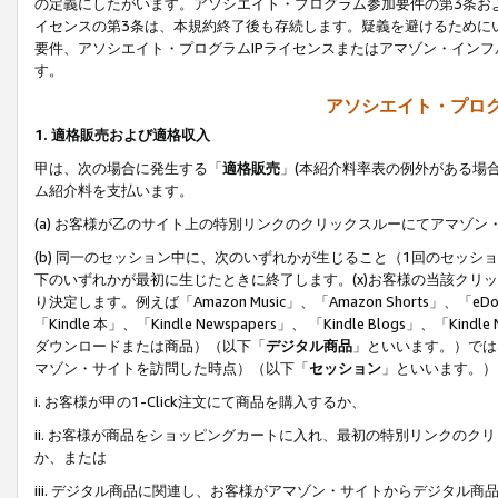
の定義にしたがいます。アソシエイト・プログラム参加要件の第3条お
イセンスの第3条は、本規約終了後も存続します。疑義を避けるためにい
要件、アソシエイト・プログラムIPライセンスまたはアマゾン・イン
す。
アソシエイト・プログ
1. 適格販売および適格収入
甲は、次の場合に発生する「
適格販売
」(本紹介料率表の例外がある場
ム紹介料を支払います。
(a) お客様が乙のサイト上の特別リンクのクリックスルーにてアマゾン
(b) 同一のセッション中に、次のいずれかが生じること（1回のセッ
下のいずれかが最初に生じたときに終了します。(x)お客様の当該クリッ
り決定します。例えば「Amazon Music」、「Amazon Shorts」、「eDo
「Kindle 本」、「Kindle Newspapers」、 「Kindle Blogs」、「
ダウンロードまたは商品）（以下「
デジタル商品
」といいます。）では
マゾン・サイトを訪問した時点）（以下「
セッション
」といいます。）
i. お客様が甲の1-Click注文にて商品を購入するか、
ii. お客様が商品をショッピングカートに入れ、最初の特別リンクの
か、または
iii. デジタル商品に関連し、お客様がアマゾン・サイトからデジタ