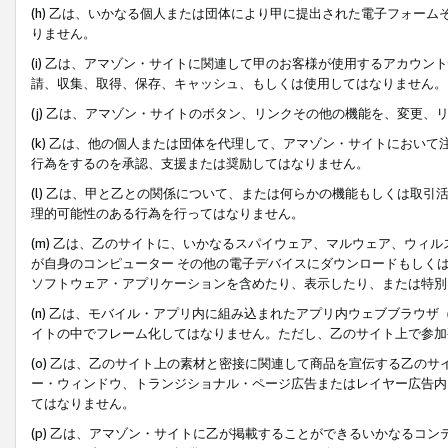
(h) 乙は、いかなる個人または団体により甲に提出された電子フォー
りません。
(i) 乙は、アマゾン・サイトに関連して甲のお客様が使用するアカウ
請、収集、取得、保存、キャッシュ、もしくは使用してはなりません。
(j) 乙は、アマゾン・サイトのボタン、リンクその他の機能を、変更
(k) 乙は、他の個人または団体を代理して、アマゾン・サイトにおい
行為をするのを承認、支援または奨励してはなりません。
(l) 乙は、甲と乙との関係について、または何らかの機能もしくは取
理的可能性のある行為を行ってはなりません。
(m) 乙は、乙のサイトに、いかなるスパイウェア、マルウェア、ウィ
が自身のコンピューター その他の電子デバイスにダウンロードもしく
ソフトウェア・アプリケーションを含めたり、表示したり、または特別
(n) 乙は、モバイル・アプリ内に組み込まれたアプリ内ウェブブラウザ
イトの中でフレーム化してはなりません。ただし、乙のサイト上で参加
(o) 乙は、乙のサイト上の素材と密接に関連して商品を宣伝する乙の
ー・ウィンドウ、トランジショナル・ページ広告またはレイヤー広告内
てはなりません。
(p) 乙は、アマゾン・サイトに乙が掲載することができるいかなるコ