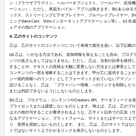
ン（ブラウザプラグイン、ヘルパーオブジェクト、ツールバー、拡張機
ーション）。ただし、承認モバイル・アプリは除きます。(b) あらゆ
ックス、ストリーミングビデオプレイヤー、ブルーレイプレイヤー、DVDプ
ニックViera Cast、Vizioインターネットアプリケーション等）。(
ェアその他のアプリケーション。
6. 乙のサイトのコンテンツ
乙は、乙のサイトのコンテンツについて単独で責任を負い、以下記載の
(a) 乙は、いかなる方法であれ、追加情報を加えることも含め、プロ
ンツの改ざんをしてはなりません。ただし、乙は、当初の比率を維持し
することや、テキストの意味を大幅に変更しない方法または事実として
コンテンツの一部を省略することはできます。甲が乙に提供することが
シー規約情報へのリンク）としてフォーマットされていないアマゾン・
設けることなく、乙は、「プライバシー情報」へのリンクを削除したり
または判読できないようにしないものとします。
(b) 乙は、プログラム・コンテンツやCreators API、データフ
ブライセンスまたは譲渡しないものとします。例えば、乙は、乙がプロ
はその他付与することが要求されるような、乙サイト以外での広告（サ
なるアプリケーション、プラットフォーム、サイトまたはサービス上で
り、使用を奨励しないものとします。 また、乙は、乙のサイトではな
トではないサイト上でかかるリンクを表示しないものとします。