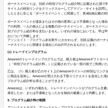
ボーナスイベントは、
別紙
の特別プログラム紹介料に記載された国で利
サイト上の特別リンクをクリックスルーしてアマゾン・サイトを訪問した
したときに生じる「ボーナスイベント」に関連して、第4(b)条記載の
ボーナスイベントが違反またはその他の悪用により不適格となった場合
アの利用、一人の個人による複数のボーナスイベント、ボーナスイベン
別プログラム紹介料を支払いません。いずれの場合においても、甲は甲
かについて判断します。
アソシエイト・プログラム参加要件
にかかわらず、
別紙
記載のボーナ
ーナスイベントに関連する場合にのみ許可されるものとします。
(c) トレードインプログラム
Amazonのトレードインプログラムでは、購入者はAmazonギフト
（「特別プログラム紹介料」）に記載されている一部の国でご利用いた
乙は、（1）購入者が乙のサイト上のAmazonサイトへの特別なリン
に商品を追加し、Amazonが受け入れる下取りリクエストを送信した場
プログラム紹介料を得ることができます。
Amazonは、いずれの場合も、トレードインイベントがプログラム文書
発生したか、または不適格となったかを独自の裁量により判断します。
5. プログラム紹介料の制限
アソシエイトタグは、アソシエイト・プログラムからの紹介料を受ける