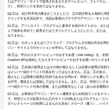
たはアマゾン・サイトで提供されるカスタマーレビュー、フォーラム、
て）、特別リンクを含めてはなりません。
(q) 乙は、
紹介料率表
の裏をかこうとしたり、乙の紹介料を人為的に増
クリックする方法以外で、当該お客様のブラウザでアマゾン・サイトの
(r) 乙は、アソシエイト・プログラムに参加する他のサイトから、ま
ェア経由を含めて）妨害またはリダイレクトしようとしたり、または、
なりません。
(s) 乙は、ロボットまたはソフトウェア・プログラムその他の方法を
ゾン・サイト上でのセッションを作出してはなりません。
(t) 乙は、甲のカスタマーレビューやおすすめ度（star rating
Creators APIを経由してカスタマーレビューやおすすめ度へのリンク
(u) 乙は、乙自身の使用またはその他の個人もしくは企業の使用が目
はメンバー紹介イベント行為を行ってはなりません。乙は、乙の友人、
個人もしくは団体の使用が目的であるかを問わず、特別リンクを通じて
を許可、要請または奨励してはなりません。また、乙は、特別リンクを
バー紹介イベント行為の実施、または再販売もしくは（あらゆる種類の
(v) 乙は、お客様がアマゾン・サイトへ遷移するため特別リンクをク
で、特別リンクが設置された乙のサイトのURLまたはプログラム・コ
ダイレクトページの利用によるものも含め）クローク（覆う）、ハイド