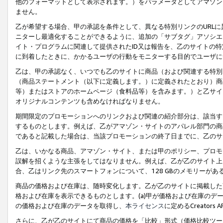
他のフォーマットとして表示されます。）をパラメータとしてアマゾン
ません。
乙が希望する場合、甲の承認を条件として、異なる特別リンクのURL
ニターし最適化することができるように、追加の「サブタグ」アソシエ
イト・プログラムに関連して提供されたID又は報告を、乙のサイトの
に到着したときに、かかるユーザの行動をモニターする目的でユーザに
乙は、甲の承認なく、いつでも乙のサイトに商品（および関連する特別
（商品ステートメント（以下に定義します。）に定義されたとおり）商
等）またはストアのホームページ（食料品等）を含みます。）と乙サイ
オリジナルコンテンツも含めなければなりません。
期間限定のプロモーションへのリンクおよび関連の紹介部分は、該当す
するものとします。例えば、乙がアマゾン・サイトのアパレル部門の商
であると記載した場合は、当該プロモーションの終了日までに、乙のサ
乙は、いかなる商品、アマゾン・サイト、または甲のポリシー、プロモ
誤解を招くような主張をしてはなりません。例えば、乙が乙のサイト上に
合、乙はリンク先のスマートフォンについて、128 GBのメモリーが
商品の価格および在庫は、随時変化します。乙が乙のサイトに掲載した
格および在庫を表示できるものとします。(a)甲が価格および在庫のデータを
の価格および在庫のデータを取得し、
本ライセンス
に定めるCreator
さらに、乙が乙のサイトにて商品の価格を「比較」形式（価格比較ツー