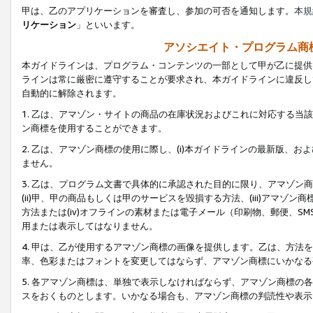
甲は、乙のアプリケーションを審査し、参加の可否を通知します。
本規
リケーション
」といいます。
アソシエイト・プログラム商
本ガイドラインは、プログラム・コンテンツの一部として甲が乙に提供
ラインは常に厳密に遵守することが要求され、本ガイドラインに違反し
自動的に解除されます。
1. 乙は、アマゾン・サイトの商品の在庫状況およびこれに対応する
ン商標を使用することができます。
2. 乙は、アマゾン商標の使用に際し、(i)本ガイドラインの最新版、およ
ません。
3. 乙は、プログラム文書で具体的に承認された目的に限り、アマゾン
(ii)甲、甲の商品もしくは甲のサービスを毀損する方法、(iii)アマ
方法または(iv)オフラインの素材または電子メール（印刷物、郵便、S
用または表示してはなりません。
4. 甲は、乙が使用するアマゾン商標の画像を提供します。乙は、方
率、色彩またはフォントを変更してはならず、アマゾン商標にいかなる
5. 各アマゾン商標は、単独で表示しなければならず、アマゾン商標
スをおくものとします。いかなる場合も、アマゾン商標の判読性や表示