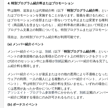
4. 特別プログラム紹介料またはプロモーション
甲は随時、追加または代替紹介料（以下「
特別プログラム紹介料
」とい
たはプロモーションを実施することがあります。疑義を避けるために（
はプロモーションの全部または一部をいつでも中止または変更する権利
て（商品購入を含まないものも）、紹介料率表の第2条において特定さ
プログラム文書上の制限についても、特別プログラムまたはプロモーシ
現在は、次の特別プログラム紹介料が利用可能です。
(a) メンバー紹介イベント
メンバー紹介イベントは、
別紙
（以下「
特別プログラム紹介料
」といい
ベントの参加資格のあるお客様が乙のサイト上の特別リンクをクリック
び(2)そのセッション中にお客様が
別紙
記載のメンバー紹介行為を完了
ム紹介料を獲得します。
メンバー紹介イベントが違反またはその他の悪用により不適格となった
ウェアの利用、一人の個人による複数のメンバー紹介イベント、メンバ
ベント）、甲は特別プログラム紹介料を支払いません。いずれの場合に
くは悪用があったか否かについて判断します。
アソシエイト・プログラム参加要件
にかかわらず、
別紙
記載のメンバー
ー紹介に関連する場合にのみ許可されるものとします。
(b) ボーナスイベント