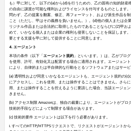
も）甲に対して、以下の(a)から(d)を行うための、乙の固有の知的
の自由に譲渡が可能な権利およびライセンスを付与するものとします。(
問わず、乙の提案を翻案、修正、再フォーマット、および派生作品を制
こと（ただし、甲はその義務を負いません。）。(d)他の個人または企
リジナル作品または合法的に取得したものであることならびに(Z)甲
めて、いかなる個人または企業の権利も侵害しないことを保証します。
要とする支援を甲に対して提供することに同意します。
4. エージェント
本項の条件（以下「
エージェント規約
」といいます。）は、乙がプログ
を使用、許可、有効化又は配置する場合に適用されます。エージェント
により、自律的または半自律的な行動をとるソフトウェアまたはサービ
(a) 透明性および同意 いかなるエージェントも、エージェント規約の
にアクセスし、これを使用、または操作することはできません。さらに、
用、または操作することを控えるように要請した場合、当該エージェン
きません。
(b) アクセス制限 Amazonは、独自の裁量により、エージェント
技術的手段などによって制限する場合があります。
(c) 技術的要件 エージェントは以下を行う必要があります。
i. すべてのHTTP/HTTPSリクエストで、リクエストがエージェ