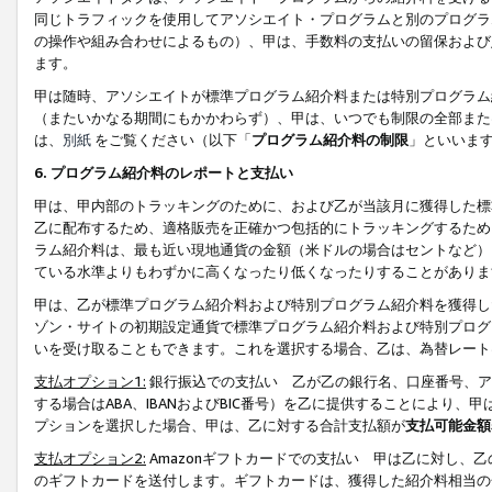
同じトラフィックを使用してアソシエイト・プログラムと別のプログラ
の操作や組み合わせによるもの）、甲は、手数料の支払いの留保および
ます。
甲は随時、アソシエイトが標準プログラム紹介料または特別プログラム
（またいかなる期間にもかかわらず）、甲は、いつでも制限の全部また
は、
別紙
をご覧ください（以下「
プログラム紹介料の制限
」といいま
6. プログラム紹介料のレポートと支払い
甲は、甲内部のトラッキングのために、および乙が当該月に獲得した標
乙に配布するため、適格販売を正確かつ包括的にトラッキングするため
ラム紹介料は、最も近い現地通貨の金額（米ドルの場合はセントなど）
ている水準よりもわずかに高くなったり低くなったりすることがありま
甲は、乙が標準プログラム紹介料および特別プログラム紹介料を獲得し
ゾン・サイトの初期設定通貨で標準プログラム紹介料および特別プログ
いを受け取ることもできます。これを選択する場合、乙は、為替レート
支払オプション1:
銀行振込での支払い 乙が乙の銀行名、口座番号、ア
する場合はABA、IBANおよびBIC番号）を乙に提供することにより
プションを選択した場合、甲は、乙に対する合計支払額が
支払可能金額
支払オプション2:
Amazonギフトカードでの支払い 甲は乙に対し、
のギフトカードを送付します。ギフトカードは、獲得した紹介料相当の