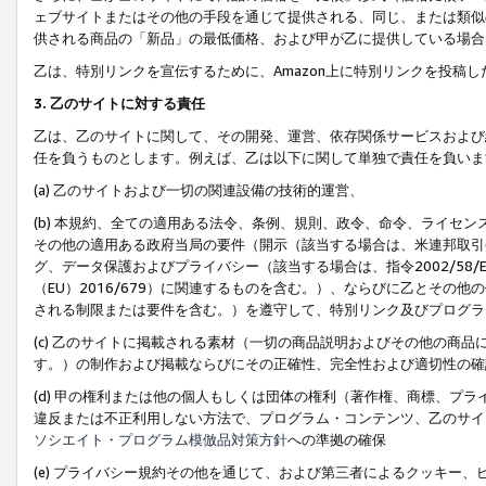
ェブサイトまたはその他の手段を通じて提供される、同じ、または類似
供される商品の「新品」の最低価格、および甲が乙に提供している場合
乙は、特別リンクを宣伝するために、Amazon上に特別リンクを投稿し
3. 乙のサイトに対する責任
乙は、乙のサイトに関して、その開発、運営、依存関係サービスおよび
任を負うものとします。例えば、乙は以下に関して単独で責任を負いま
(a) 乙のサイトおよび一切の関連設備の技術的運営、
(b) 本規約、全ての適用ある法令、条例、規則、政令、命令、ライセ
その他の適用ある政府当局の要件（開示（該当する場合は、米連邦取引
グ、データ保護およびプライバシー（該当する場合は、指令2002/58
（EU）2016/679）に関連するものを含む。）、ならびに乙とそ
される制限または要件を含む。）を遵守して、特別リンク及びプログラ
(c) 乙のサイトに掲載される素材（一切の商品説明およびその他の商
す。）の制作および掲載ならびにその正確性、完全性および適切性の確
(d) 甲の権利または他の個人もしくは団体の権利（著作権、商標、プ
違反または不正利用しない方法で、プログラム・コンテンツ、乙のサイ
ソシエイト・プログラム模倣品対策方針
への準拠の確保
(e) プライバシー規約その他を通じて、および第三者によるクッキー