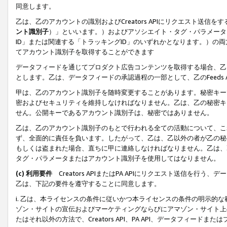
同意します。
乙は、乙のアカウントの識別およびCreators APIにリクエスト送
ント識別子
）」といいます。）およびアソシエイト・タグ・パラメータ（
ID」または関連する「トラッキングID」のいずれかとなります。）の両方
てアカウント識別子を取得することができます
データフィードを通じてプロダクト広告コンテンツを取得する場合、乙は、Cre
とします。乙は、データフィードの承認過程の一部として、乙のFeeds
甲は、乙のアカウント識別子を随時変更することがあります。秘密キー
密およびセキュリティを維持しなければなりません。乙は、乙の秘密キ
せん。公開キーであるアカウント識別子は、秘密ではありません。
乙は、乙のアカウント識別子のもとで行われる全ての活動について、こ
ず、全面的に責任を負います。したがって、乙は、乙以外の者が乙の秘
もしくは盗まれた場合、直ちに甲に連絡しなければなりません。乙は、
タグ・パラメータまたはアカウント識別子を使用してはなりません。
(c) 利用要件
Creators APIまたはPA APIにリクエスト送信を
乙は、下記の要件を遵守することに同意します。
i. 乙は、本ライセンスの条件に従いかつ本ライセンスの条件の明示的
ゾン・サイトの宣伝およびマーケティングならびにアマゾン・サイト上
たはそれ以外の方法で、Creators API、PA API、データフィー