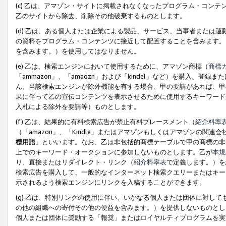
(c) 乙は、アマゾン・サイトに掲載されなくなったプログラム・コン
乙のサイトから除去、削除その他破棄するものとします。
(d) 乙は、ある個人または企業による製品、サービス、当事者または
の資料をプログラム・コンテンツに接近して配置することを含みます。
を含みます。）を使用してはなりません。
(e) 乙は、検索エンジンにおいて使用するために、アマゾン商標（
商標
「ammazon」、「amaozn」および「kindel」など）を購入
ん。当該検索エンジンが除外機能を有する場合、甲の要請があれば、甲
果に伴って乙の宣伝コンテンツを表示させるために使用するキーワード
入札による除外を要請等）ものとします。
(f) 乙は、結果的に有料検索広告が禁止有料プレースメント（
紹介料率
（「amazon」、「Kindle」またはアマゾンもしくはアマゾンの
標用語
」といいます。なお、乙は非包括的商標テーブルで甲の商標の非
上でのキーワード・オークションに参加しないものとします。乙が
本規
り、直接またはリダイレクト・リンク（
紹介料率表
で定義します。）を
検索広告を購入して、一般的なインターネット検索クエリーまたはキー
示されるよう検索エンジンにリンクを入稿することができます。
(g) 乙は、特別リンクの使用に伴い、いかなる個人または団体に対し
の他の組織への寄付その他の便益を含みます。）を提供しないものとし
個人または団体に奨励する「報奨」またはロイヤルティプログラムを実