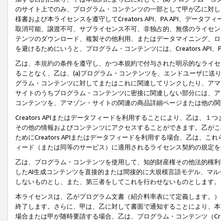
のサイト上でのみ、プログラム・コンテンツの一部として甲が乙に対し
様書および本ライセンスを遵守してCreators API、PA API、
取消可能、譲渡不可、サブライセンス不可、非独占的、無償のライセン
テンツのダウンロード、複製その他利用、またはデータマイニング、ロ
を避けるためにいうと、プログラム・コンテンツには、Creators AP
乙は、
本規約
の条件を遵守し、かつ本規約で付与された明示的なライセ
ることなく、乙は、(a)プログラム・コンテンツを、エンドユーザに
グラム・コンテンツに対してまたはこれに関連してリンクしたり、アマ
サイトのうちプログラム・コンテンツに密接に関連しない部分には、ア
コンテンツを、アマゾン・サイトの関連の商品詳細ページまたは他の関
Creators APIまたはデータフィードを利用することにより、乙は、
その他の情報およびコンテンツにアクセスすることができます。乙がこ
ためにCreators APIまたはデータフィードを利用する場合、乙は、こ
ィード（または同等のサービス）に適用されるライセンス契約の規定を
乙は、プログラム・コンテンツを使用して、知的財産権その他法的権利
したAI生成コンテンツを直接的または間接的に大規模言語モデル、マ
しないものとし、また、第三者をしてこれを行わせないものとします。
本ライセンスは、乙がプログラム文書（紹介料率表にて定義します。）
終了します。さらに、甲は、乙に対して書面で通知することにより、本
場合または甲が随時要請する場合、乙は、プログラム・コンテンツ（Cre