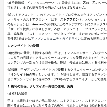
(a) 登録情報 インフルエンサーとして登録するには、乙は、乙のソ
可を含む、全ての情報要件を満たさなければなりません。
(b) ストアフロント このアソシエイト・プログラムまたはアマゾン
ン・サイトのストアフロント（以下「
ストアフロント
」といいます。）
のセッションは、Amazonのお客様が乙のストアフロントにクリック
「サービス提供」に相当します。乙は、アソシエイト・プログラムまた
真、編集物、リスト、コメント、デジタルビデオ、またはその他のデー
要件第1条または
アマゾンコミュニティガイドライン
に定める基準に違
2.
オンサイトでの使用
(a)使用時の裁量、削除する権利 甲は、インフルエンサー・プログラ
により甲の判断で）クリエイター・コンテンツを使用できますが、その
コンテンツの一部または全部を拒否、削除、停止または復元する権利を
(b)報酬 甲がアマゾン・サイト内で使用するクリエイター・コンテン
「
オンサイト紹介料
」といいます。）を獲得します。該当するアマゾン
当アマゾン・サイトに専用のストアIDを有するクリエイターとして登
3.
権利の留保、クリエイター商標の使用、免責
(a) 権利の留保
甲は、本規約またはその他に基づき、ストアフロント、ストアフロント
関するまたはこれらに対する全ての権利、権原および利益（知的財産権