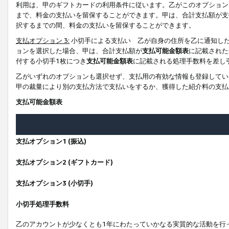
利用は、甲のギフトカードの利用条件に従います。乙がこのオプション
まで、料金の支払いを留保することができます。甲は、合計支払額が支
択するまでの間、料金の支払いを留保することができます。
支払オプション 3:
小切手による支払い 乙が自身の住所を乙に通知し
ョンを選択した場合、甲は、合計支払額が
支払可能金額表
に記載された
付する小切手1枚につき
支払可能金額表
に記載される処理手数料を差し
乙がいずれのオプションも選択せず、支払用の有効な情報も登録してい
甲の裁量により別の支払方法で支払いをするか、獲得した紹介料の支払
支払可能金額表
支払オプション1 (振込)
支払オプション2 (ギフトカード)
支払オプション3 (小切手)
小切手処理手数料
乙のアカウントが少なくとも1年にわたっていかなる実質的な活動を行