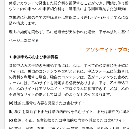
休眠アカウントで発生した紹介料を留保することができ、閉鎖に伴う留
ウント内の未払いの未収紹介料は、適用法による国庫返納または時効に
本規約に記載の全ての控除または留保により差し引かれたうえで乙にな
済を構成します。
理由の如何を問わず、乙に超過金が支払われた場合、甲が本規約に基づ
ページ上部に戻る
アソシエイト・プロ
1. 参加申込みおよび参加資格
参加申込みの手続きを開始するには、乙は、すべての必要事項を正確に
サイトは、独自のコンテンツを含むとともに、申込フォームに記載され
の資料を利用する場合、独自のコンテンツは、乙がコンテンツに含めた
ォームには、乙のサイトを特定する必要があります。甲は、乙の申込フ
合、乙のサイトはアソシエイト・プログラムに参加できず、乙は、乙の
不適切なサイトの例としては以下のようなものが含まれます。
(a) 性的に露骨な内容を奨励または含むサイト
(b) 暴力を奨励するまたは暴力的内容を含むサイト、または潜在的に
(c) 虚偽、不正、名誉毀損または中傷的な内容を奨励または含むサイト
(d) 不快、迷惑、有害、プライバシー侵害、乱用的、差別的（人種、