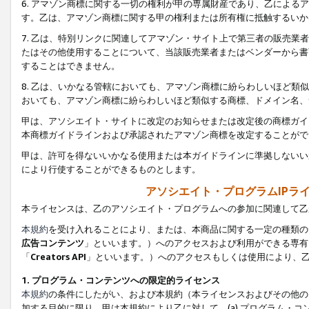
6. アマゾン商標に関する一切の権利が甲の専属財産であり、乙によ
す。乙は、アマゾン商標に関する甲の権利または所有権に抵触するいか
7. 乙は、特別リンクに関連してアマゾン・サイト上で第三者の販売
たはその他使用することについて、当該販売業者またはベンダーから書
することはできません。
8. 乙は、いかなる管轄においても、アマゾン商標に紛らわしいほど
おいても、アマゾン商標に紛らわしいほど類似する商標、ドメイン名、
甲は、アソシエイト・サイトに改定のお知らせまたは改定後の商標ガイ
本商標ガイドラインおよび承認されたアマゾン商標を改定することがで
甲は、許可を得ないいかなる使用または本ガイドラインに準拠しないい
により行使することができるものとします。
アソシエイト・プログラムIPラ
本ライセンスは、乙のアソシエイト・プログラムへの参加に関連して乙
本規約
を受け入れることにより、または、本商品に関する一定の種類の
広告コンテンツ
」といいます。）へのアクセスおよび利用ができる専有
「
Creators API
」といいます。）へのアクセスもしくは使用により、
1. プログラム・コンテンツへの限定的ライセンス
本規約
の条件にしたがい、および本規約（本ライセンスおよびその他の
加する目的に限り、甲は本規約により乙に対して、(a) プログラム・コ