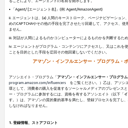
ることにより、エージェントの名前を開示します。
• 「Agent/ [エージェント名]」(例: Agent/AmazonAgent)
ii. エージェントは、(a) 人間のキーストローク、ページナビゲーシ
めのCAPTCHAやその他の手段を完了させたり回避して、アクセス、
ません。
iii. 対話が人間によるものかコンピューターによるものかを判断する
iv. エージェントがプログラム・コンテンツにアクセスし、又はこれ
ことを目的とした手段を迂回その他回避しないでください。
アマゾン・インフルエンサー・プログラム・
アソシエイト・プログラム「
アマゾン・インフルエンサー・プログラム
program.amazon.com/influencers
をご覧ください。）乙は、アソシエ
環として、消費者の購入を促進するソーシャルメディアのプレゼンスと
ー・プログラムに参加するには、資格を有するアソシエイト（以下「
イ
す。）は、アマゾンの質的量的基準を満たし、登録プロセスを完了し、
しなければなりません。
1.
登録情報、ストアフロント