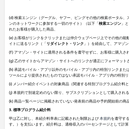
(d) 検索エンジン（グーグル、ヤフー、ビングその他の検索ポータル
ンのネットワークに参加する一切のサイト）（以下「
検索エンジン
」と
れたお客様が購入した商品、
(e) お客様がリンクをクリックまたは仲介ウェブページ上でその他の
イトに送るリンク（「
リダイレクト・リンク
」）を経由して、アマゾン
(f) アマゾン・サイトに適用される条件を遵守せずに、お客様に購入さ
(g) 乙のサイトからアマゾン・サイトへのリンクが適正にフォーマッ
(h) 承認モバイル・アプリ以外のモバイル・アプリ内の特別リンクまたはC
ツールにより提供されたものではない承認モバイル・アプリ内の特別リ
(i) メンバー紹介イベントの対象商品（関連する特別プログラム紹介料と
(j) 本規約で別途定めのない限り、サブスクリプションとして購入され
(k) 商品一覧ページに掲載されていない発表前の商品や予約開始前の商
3. 標準プログラム紹介料
甲は乙に対し、本紹介料率表に記載された制限および
本規約
を遵守す
す。）を支払います。紹介料は、適格収入のパーセンテージとして計算