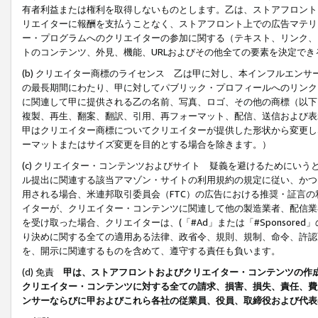
有者利益または権利を取得しないものとします。乙は、ストアフロントに
リエイターに報酬を支払うことなく、ストアフロント上での広告マテリア
ー・プログラムへのクリエイターの参加に関する（テキスト、リンク、
トのコンテンツ、外見、機能、URLおよびその他全ての要素を決定で
(b) クリエイター商標のライセンス 乙は甲に対し、本インフルエン
の最長期間にわたり、甲に対してパブリック・プロフィールへのリンク
に関連して甲に提供される乙の名前、写真、ロゴ、その他の商標（以下
複製、再生、翻案、翻訳、引用、再フォーマット、配信、送信および表
甲はクリエイター商標についてクリエイターが提供した形状から変更し
ーマットまたはサイズ変更を目的とする場合を除きます。）
(c) クリエイター・コンテンツおよびサイト 疑義を避けるためにい
ル提出に関連する該当アマゾン・サイトの利用規約の規定に従い、かつ、
用される場合、米連邦取引委員会（FTC）の広告における推奨・証言
イターが、クリエイター・コンテンツに関連して他の製造業者、配信業
を受け取った場合、クリエイターは、(「#Ad」または「#Sponsor
り決めに関する全ての適用ある法律、政省令、規則、規制、命令、許認
を、開示に関連するものを含めて、遵守する責任も負います。
(d) 免責
甲は、ストアフロントおよびクリエイター・コンテンツの作
クリエイター・コンテンツに対する全ての請求、損害、損失、責任、費
ンサーならびに甲およびこれら各社の従業員、役員、取締役および代表