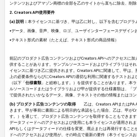
ンテンツおよびアマゾン商標の全部を乙のサイトから直ちに除去、削除
2. Creators API使用要件
(a) 説明：
本ライセンスに基づき、甲は乙に対し、以下を含むプログラ
•データ、画像、音声、映像、ロゴ、ユーザインターフェースデザイン
•テキスト形式の素材（たとえば、テキスト形式の商品情報）
前記のプロダクト広告コンテンツおよびCreators APIへのアクセスに
供することがあります。サンプルソースコードおよびライブラリはそれ
イセンスに基づき乙に提供されます。Creators APIに関連して
上の必要条件ならびにCreators APIの適切な利用に関連するテ
（以下「
仕様書類
」と総称します。）を提供することがあります。本ラ
ルソースコードまたはライブラリおよび甲が提供する仕様書類は、「プ
で提供されたいかなるデータ、画像、テキストその他の情報またはコン
(b) プロダクト広告コンテンツの取得
乙は、Creators APIま
きます。甲が事前に書面による明示的な承認をした場合、乙は、甲がCreator
す。）を通じて、プロダクト広告コンテンツを取得することもできます
データフィードへのアクセスおよび使用にも本ライセンスが適用されます。乙は
APIもしくはデータフィードの仕様を変更、廃止または再発行することがで
ドへのアクセスおよび使用が、その時点で最新の要件（本ライセンスお