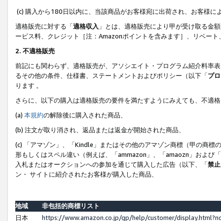
(c) 購入から180日以内に、当該商品がお客様宛に出荷され、お客
適格販売に対する「
適格収入
」とは、適格販売により甲が受け取る金額
ービス料、クレジット［注：Amazonポイントを含みます］、リベー
2. 不適格販売
前記にも関わらず、適格販売が、アソシエイト・プログラム紹介料率表
るその他の条件、仕様書、ステートメントおよびポリシー（以下「
プロ
ります 。
さらに、以下の購入は適格販売の要件を満たすようにみえても、不適格
(a)
本規約
の解除後に購入された商品、
(b) 注文が取り消され、返品または返金が開始された商品、
(c) 「アマゾン」、「Kindle」またはその他のアマゾン商標（甲
形もしくはスペル違い（例えば、「ammazon」、「amaozn」およ
入札またはオークションへの参加を通じて購入した広告（以下、「
禁止
ン・ サイトに紹介されたお客様が購入した商品、
地域
非包括的商標リスト
日本
https://www.amazon.co.jp/gp/help/customer/display.html