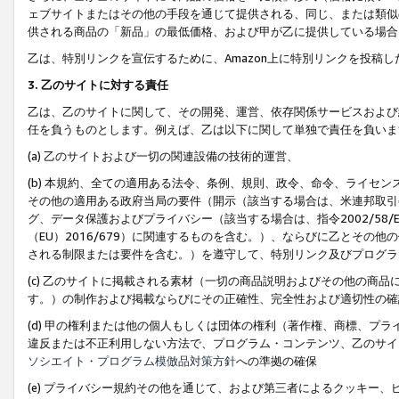
ェブサイトまたはその他の手段を通じて提供される、同じ、または類似
供される商品の「新品」の最低価格、および甲が乙に提供している場合
乙は、特別リンクを宣伝するために、Amazon上に特別リンクを投稿し
3. 乙のサイトに対する責任
乙は、乙のサイトに関して、その開発、運営、依存関係サービスおよび
任を負うものとします。例えば、乙は以下に関して単独で責任を負いま
(a) 乙のサイトおよび一切の関連設備の技術的運営、
(b) 本規約、全ての適用ある法令、条例、規則、政令、命令、ライセ
その他の適用ある政府当局の要件（開示（該当する場合は、米連邦取引
グ、データ保護およびプライバシー（該当する場合は、指令2002/58
（EU）2016/679）に関連するものを含む。）、ならびに乙とそ
される制限または要件を含む。）を遵守して、特別リンク及びプログラ
(c) 乙のサイトに掲載される素材（一切の商品説明およびその他の商
す。）の制作および掲載ならびにその正確性、完全性および適切性の確
(d) 甲の権利または他の個人もしくは団体の権利（著作権、商標、プ
違反または不正利用しない方法で、プログラム・コンテンツ、乙のサイ
ソシエイト・プログラム模倣品対策方針
への準拠の確保
(e) プライバシー規約その他を通じて、および第三者によるクッキー