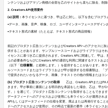
ンテンツおよびアマゾン商標の全部を乙のサイトから直ちに除去、削除
2. Creators API使用要件
(a) 説明：
本ライセンスに基づき、甲は乙に対し、以下を含むプログラ
•データ、画像、音声、映像、ロゴ、ユーザインターフェースデザイン
•テキスト形式の素材（たとえば、テキスト形式の商品情報）
前記のプロダクト広告コンテンツおよびCreators APIへのアクセスに
供することがあります。サンプルソースコードおよびライブラリはそれ
イセンスに基づき乙に提供されます。Creators APIに関連して
上の必要条件ならびにCreators APIの適切な利用に関連するテ
（以下「
仕様書類
」と総称します。）を提供することがあります。本ラ
ルソースコードまたはライブラリおよび甲が提供する仕様書類は、「プ
で提供されたいかなるデータ、画像、テキストその他の情報またはコン
(b) プロダクト広告コンテンツの取得
乙は、Creators APIま
きます。甲が事前に書面による明示的な承認をした場合、乙は、甲がCreator
す。）を通じて、プロダクト広告コンテンツを取得することもできます
データフィードへのアクセスおよび使用にも本ライセンスが適用されます。乙は
APIもしくはデータフィードの仕様を変更、廃止または再発行することがで
ドへのアクセスおよび使用が、その時点で最新の要件（本ライセンスお