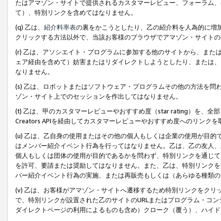
たはアマゾン・サイトで提供されるカスタマーレビュー、フォーラム、
て）、特別リンクを含めてはなりません。
(q) 乙は、
紹介料率表
の裏をかこうとしたり、乙の紹介料を人為的に増
クリックする方法以外で、当該お客様のブラウザでアマゾン・サイトの
(r) 乙は、アソシエイト・プログラムに参加する他のサイトから、ま
ェア経由を含めて）妨害またはリダイレクトしようとしたり、または、
なりません。
(s) 乙は、ロボットまたはソフトウェア・プログラムその他の方法を
ゾン・サイト上でのセッションを作出してはなりません。
(t) 乙は、甲のカスタマーレビューやおすすめ度（star rating
Creators APIを経由してカスタマーレビューやおすすめ度へのリンク
(u) 乙は、乙自身の使用またはその他の個人もしくは企業の使用が目
はメンバー紹介イベント行為を行ってはなりません。乙は、乙の友人、
個人もしくは団体の使用が目的であるかを問わず、特別リンクを通じて
を許可、要請または奨励してはなりません。また、乙は、特別リンクを
バー紹介イベント行為の実施、または再販売もしくは（あらゆる種類の
(v) 乙は、お客様がアマゾン・サイトへ遷移するため特別リンクをク
で、特別リンクが設置された乙のサイトのURLまたはプログラム・コ
ダイレクトページの利用によるものも含め）クローク（覆う）、ハイド