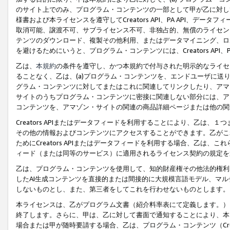
のサイト上でのみ、プログラム・コンテンツの一部として甲が乙に対し
様書および本ライセンスを遵守してCreators API、PA API、
取消可能、譲渡不可、サブライセンス不可、非独占的、無償のライセン
テンツのダウンロード、複製その他利用、またはデータマイニング、ロ
を避けるためにいうと、プログラム・コンテンツには、Creators AP
乙は、
本規約
の条件を遵守し、かつ本規約で付与された明示的なライセ
ることなく、乙は、(a)プログラム・コンテンツを、エンドユーザに
グラム・コンテンツに対してまたはこれに関連してリンクしたり、アマ
サイトのうちプログラム・コンテンツに密接に関連しない部分には、ア
コンテンツを、アマゾン・サイトの関連の商品詳細ページまたは他の関
Creators APIまたはデータフィードを利用することにより、乙は、
その他の情報およびコンテンツにアクセスすることができます。乙がこ
ためにCreators APIまたはデータフィードを利用する場合、乙は、こ
ィード（または同等のサービス）に適用されるライセンス契約の規定を
乙は、プログラム・コンテンツを使用して、知的財産権その他法的権利
したAI生成コンテンツを直接的または間接的に大規模言語モデル、マ
しないものとし、また、第三者をしてこれを行わせないものとします。
本ライセンスは、乙がプログラム文書（紹介料率表にて定義します。）
終了します。さらに、甲は、乙に対して書面で通知することにより、本
場合または甲が随時要請する場合、乙は、プログラム・コンテンツ（Cre