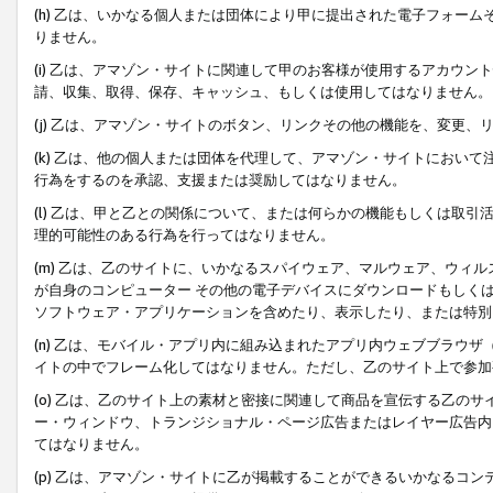
(h) 乙は、いかなる個人または団体により甲に提出された電子フォー
りません。
(i) 乙は、アマゾン・サイトに関連して甲のお客様が使用するアカウ
請、収集、取得、保存、キャッシュ、もしくは使用してはなりません。
(j) 乙は、アマゾン・サイトのボタン、リンクその他の機能を、変更
(k) 乙は、他の個人または団体を代理して、アマゾン・サイトにおい
行為をするのを承認、支援または奨励してはなりません。
(l) 乙は、甲と乙との関係について、または何らかの機能もしくは取
理的可能性のある行為を行ってはなりません。
(m) 乙は、乙のサイトに、いかなるスパイウェア、マルウェア、ウィ
が自身のコンピューター その他の電子デバイスにダウンロードもしく
ソフトウェア・アプリケーションを含めたり、表示したり、または特別
(n) 乙は、モバイル・アプリ内に組み込まれたアプリ内ウェブブラウザ
イトの中でフレーム化してはなりません。ただし、乙のサイト上で参加
(o) 乙は、乙のサイト上の素材と密接に関連して商品を宣伝する乙の
ー・ウィンドウ、トランジショナル・ページ広告またはレイヤー広告内
てはなりません。
(p) 乙は、アマゾン・サイトに乙が掲載することができるいかなるコ