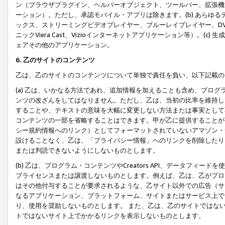
ン（ブラウザプラグイン、ヘルパーオブジェクト、ツールバー、拡張機
ーション）。ただし、承認モバイル・アプリは除きます。(b) あらゆ
ックス、ストリーミングビデオプレイヤー、ブルーレイプレイヤー、DVDプ
ニックViera Cast、Vizioインターネットアプリケーション等）。(
ェアその他のアプリケーション。
6. 乙のサイトのコンテンツ
乙は、乙のサイトのコンテンツについて単独で責任を負い、以下記載の
(a) 乙は、いかなる方法であれ、追加情報を加えることも含め、プロ
ンツの改ざんをしてはなりません。ただし、乙は、当初の比率を維持し
することや、テキストの意味を大幅に変更しない方法または事実として
コンテンツの一部を省略することはできます。甲が乙に提供することが
シー規約情報へのリンク）としてフォーマットされていないアマゾン・
設けることなく、乙は、「プライバシー情報」へのリンクを削除したり
または判読できないようにしないものとします。
(b) 乙は、プログラム・コンテンツやCreators API、データフ
ブライセンスまたは譲渡しないものとします。例えば、乙は、乙がプロ
はその他付与することが要求されるような、乙サイト以外での広告（サ
なるアプリケーション、プラットフォーム、サイトまたはサービス上で
り、使用を奨励しないものとします。 また、乙は、乙のサイトではな
トではないサイト上でかかるリンクを表示しないものとします。