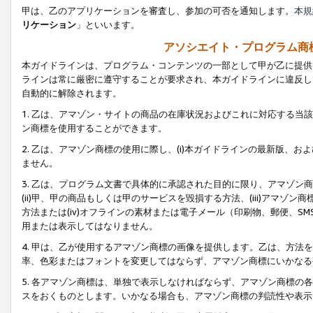
甲は、乙のアプリケーションを審査し、参加の可否を通知します。
本規
リケーション
」といいます。
アソシエイト・プログラム商
本ガイドラインは、プログラム・コンテンツの一部として甲が乙に提供
ラインは常に厳密に遵守することが要求され、本ガイドラインに違反し
自動的に解除されます。
1. 乙は、アマゾン・サイトの商品の在庫状況およびこれに対応する
ン商標を使用することができます。
2. 乙は、アマゾン商標の使用に際し、(i)本ガイドラインの最新版、およ
ません。
3. 乙は、プログラム文書で具体的に承認された目的に限り、アマゾン
(ii)甲、甲の商品もしくは甲のサービスを毀損する方法、(iii)アマ
方法または(iv)オフラインの素材または電子メール（印刷物、郵便、S
用または表示してはなりません。
4. 甲は、乙が使用するアマゾン商標の画像を提供します。乙は、方
率、色彩またはフォントを変更してはならず、アマゾン商標にいかなる
5. 各アマゾン商標は、単独で表示しなければならず、アマゾン商標
スをおくものとします。いかなる場合も、アマゾン商標の判読性や表示