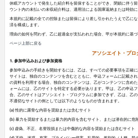
休眠アカウントで発生した紹介料を留保することができ、閉鎖に伴う留
ウント内の未払いの未収紹介料は、適用法による国庫返納または時効に
本規約に記載の全ての控除または留保により差し引かれたうえで乙にな
済を構成します。
理由の如何を問わず、乙に超過金が支払われた場合、甲が本規約に基づ
ページ上部に戻る
アソシエイト・プロ
1. 参加申込みおよび参加資格
参加申込みの手続きを開始するには、乙は、すべての必要事項を正確に
サイトは、独自のコンテンツを含むとともに、申込フォームに記載され
の資料を利用する場合、独自のコンテンツは、乙がコンテンツに含めた
ォームには、乙のサイトを特定する必要があります。甲は、乙の申込フ
合、乙のサイトはアソシエイト・プログラムに参加できず、乙は、乙の
不適切なサイトの例としては以下のようなものが含まれます。
(a) 性的に露骨な内容を奨励または含むサイト
(b) 暴力を奨励するまたは暴力的内容を含むサイト、または潜在的に
(c) 虚偽、不正、名誉毀損または中傷的な内容を奨励または含むサイト
(d) 不快、迷惑、有害、プライバシー侵害、乱用的、差別的（人種、