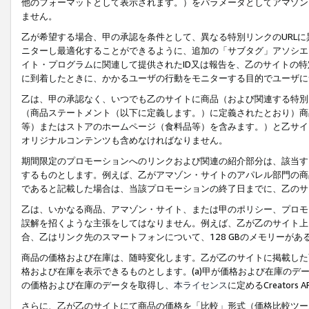
他のフォーマットとして表示されます。）をパラメータとしてアマゾン
ません。
乙が希望する場合、甲の承認を条件として、異なる特別リンクのURL
ニターし最適化することができるように、追加の「サブタグ」アソシエ
イト・プログラムに関連して提供されたID又は報告を、乙のサイトの
に到着したときに、かかるユーザの行動をモニターする目的でユーザに
乙は、甲の承認なく、いつでも乙のサイトに商品（および関連する特別
（商品ステートメント（以下に定義します。）に定義されたとおり）商
等）またはストアのホームページ（食料品等）を含みます。）と乙サイ
オリジナルコンテンツも含めなければなりません。
期間限定のプロモーションへのリンクおよび関連の紹介部分は、該当す
するものとします。例えば、乙がアマゾン・サイトのアパレル部門の商
であると記載した場合は、当該プロモーションの終了日までに、乙のサ
乙は、いかなる商品、アマゾン・サイト、または甲のポリシー、プロモ
誤解を招くような主張をしてはなりません。例えば、乙が乙のサイト上に
合、乙はリンク先のスマートフォンについて、128 GBのメモリーが
商品の価格および在庫は、随時変化します。乙が乙のサイトに掲載した
格および在庫を表示できるものとします。(a)甲が価格および在庫のデータを
の価格および在庫のデータを取得し、
本ライセンス
に定めるCreator
さらに、乙が乙のサイトにて商品の価格を「比較」形式（価格比較ツー