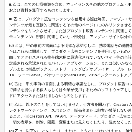
ii. 乙は、全ての仕様書類を含め、本ライセンスその他のプログラム
および資料を遵守するものとします。
iii. 乙は、プロダクト広告コンテンツを使用する際は毎回、アマゾ
ンテンツが最も直接的に関連するその他のページ）にのみリンクさせる
ンテンツをリンクさせず、またはプロダクト広告コンテンツに関連して
告コンテンツに密接に関連していない部分は、アマゾン・サイト以外の
(d) 乙は、甲の事前の書面による明確な承諾なしに、携帯電話その他
たはこれらに関連して、プロダクト広告コンテンツを使用しないものと
由してアクセスされる携帯端末用に最適化されていないサイト等の当該端
定義される承認されたモバイル・アプリケーション、または(3)いか
ブルまたは衛星ボックス、ストリーミングビデオプレイヤー、ブルーレイ
TV、ソニーBravia、パナソニックViera Cast、Vizioインター
(e) 乙は、甲の事前の書面による明確な承諾なしに、プロダクト広告
で商品を提供する個人もしくは企業が使用するためのソフトウェアもしくはその
ドにアクセスまたは利用しないものとします。
(f) 乙は、以下のことをしてはいけません。(i)方法を問わず、Creator
レクトマーケティング、スパミング、販売者または顧客が希望しない連
ること、(iii)Creators API、PA API、データフィード、プ
一切の表示を、削除、隠蔽、変更または見えなくしたり、読めなくした
(g) 乙は、以下のことをしたり、またはしようとしてはいけません。(