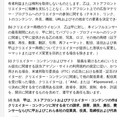
有者利益または権利を取得しないものとします。乙は、ストアフロントに
リエイターに報酬を支払うことなく、ストアフロント上での広告マテリア
ー・プログラムへのクリエイターの参加に関する（テキスト、リンク、
トのコンテンツ、外見、機能、URLおよびその他全ての要素を決定で
(b) クリエイター商標のライセンス 乙は甲に対し、本インフルエン
の最長期間にわたり、甲に対してパブリック・プロフィールへのリンク
に関連して甲に提供される乙の名前、写真、ロゴ、その他の商標（以下
複製、再生、翻案、翻訳、引用、再フォーマット、配信、送信および表
甲はクリエイター商標についてクリエイターが提供した形状から変更し
ーマットまたはサイズ変更を目的とする場合を除きます。）
(c) クリエイター・コンテンツおよびサイト 疑義を避けるためにい
ル提出に関連する該当アマゾン・サイトの利用規約の規定に従い、かつ、
用される場合、米連邦取引委員会（FTC）の広告における推奨・証言
イターが、クリエイター・コンテンツに関連して他の製造業者、配信業
を受け取った場合、クリエイターは、(「#Ad」または「#Sponsor
り決めに関する全ての適用ある法律、政省令、規則、規制、命令、許認
を、開示に関連するものを含めて、遵守する責任も負います。
(d) 免責
甲は、ストアフロントおよびクリエイター・コンテンツの作
クリエイター・コンテンツに対する全ての請求、損害、損失、責任、費
ンサーならびに甲およびこれら各社の従業員、役員、取締役および代表