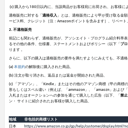
(c) 購入から180日以内に、当該商品がお客様宛に出荷され、お客
適格販売に対する「
適格収入
」とは、適格販売により甲が受け取る金額
ービス料、クレジット［注：Amazonポイントを含みます］、リベー
2. 不適格販売
前記にも関わらず、適格販売が、アソシエイト・プログラム紹介料率表
るその他の条件、仕様書、ステートメントおよびポリシー（以下「
プロ
ります 。
さらに、以下の購入は適格販売の要件を満たすようにみえても、不適格
(a)
本規約
の解除後に購入された商品、
(b) 注文が取り消され、返品または返金が開始された商品、
(c) 「アマゾン」、「Kindle」またはその他のアマゾン商標（甲
形もしくはスペル違い（例えば、「ammazon」、「amaozn」およ
入札またはオークションへの参加を通じて購入した広告（以下、「
禁止
ン・ サイトに紹介されたお客様が購入した商品、
地域
非包括的商標リスト
日本
https://www.amazon.co.jp/gp/help/customer/display.html