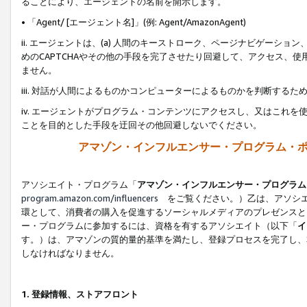
ることにより、エージェントの名前を開示します。
• 「Agent/ [エージェント名]」(例: Agent/AmazonAgent)
ii. エージェントは、(a) 人間のキーストローク、ページナビゲーシ
めのCAPTCHAやその他の手段を完了させたり回避して、アクセス、
ません。
iii. 対話が人間によるものかコンピューターによるものかを判断する
iv. エージェントがプログラム・コンテンツにアクセスし、又はこれ
ことを目的とした手段を迂回その他回避しないでください。
アマゾン・インフルエンサー・プログラム・
アソシエイト・プログラム「
アマゾン・インフルエンサー・プログラム
program.amazon.com/influencers
をご覧ください。）乙は、アソシエ
環として、消費者の購入を促進するソーシャルメディアのプレゼンスと
ー・プログラムに参加するには、資格を有するアソシエイト（以下「
イ
す。）は、アマゾンの質的量的基準を満たし、登録プロセスを完了し、
しなければなりません。
1.
登録情報、ストアフロント