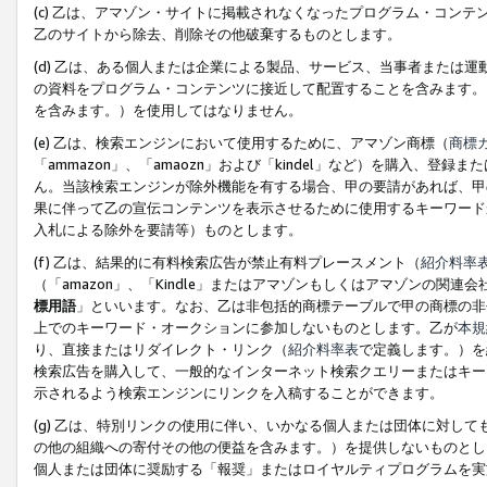
(c) 乙は、アマゾン・サイトに掲載されなくなったプログラム・コン
乙のサイトから除去、削除その他破棄するものとします。
(d) 乙は、ある個人または企業による製品、サービス、当事者または
の資料をプログラム・コンテンツに接近して配置することを含みます。
を含みます。）を使用してはなりません。
(e) 乙は、検索エンジンにおいて使用するために、アマゾン商標（
商標
「ammazon」、「amaozn」および「kindel」など）を購入
ん。当該検索エンジンが除外機能を有する場合、甲の要請があれば、甲
果に伴って乙の宣伝コンテンツを表示させるために使用するキーワード
入札による除外を要請等）ものとします。
(f) 乙は、結果的に有料検索広告が禁止有料プレースメント（
紹介料率
（「amazon」、「Kindle」またはアマゾンもしくはアマゾンの
標用語
」といいます。なお、乙は非包括的商標テーブルで甲の商標の非
上でのキーワード・オークションに参加しないものとします。乙が
本規
り、直接またはリダイレクト・リンク（
紹介料率表
で定義します。）を
検索広告を購入して、一般的なインターネット検索クエリーまたはキー
示されるよう検索エンジンにリンクを入稿することができます。
(g) 乙は、特別リンクの使用に伴い、いかなる個人または団体に対し
の他の組織への寄付その他の便益を含みます。）を提供しないものとし
個人または団体に奨励する「報奨」またはロイヤルティプログラムを実