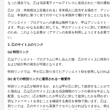
なった場合でも、乙は当該電子メールアドレスに送信された一切の通知
乙が［注：米租税法上定義される］非米国人に該当する場合で、アソシ
乙は、本規約に基づく全てのサービスを米国外で履行することになるも
アソシエイト・プログラムへの参加は無料であり、甲はアソシエイト・
ます。甲はいかなる企業に対しても、甲のアソシエイトに対して有料の
のため、このような企業が（アマゾンの名前を利用しようとする企業で
い。
2. 乙のサイト上のリンク
(a) 特別リンク
乙はアソシエイト・プログラムに申し込んだ後、乙のサイト上に特別リ
および紹介料の発生が可能となります。
特別リンクでは、甲が乙に割り当てたアソシエイトIDを使用しなけれ
(b) 全ての特別リンクに適用される一般要件
特別リンクは乙が制作するか、または甲が乙に対して提供することがで
た場合は、乙は乙のサイト上にある当該種類のリンクの表示を中止しな
配置、ならびに（乙が制作したか甲が乙に対して提供したかを問わず）
切なフォーマットを含むことを確認する責任を単独で負います。乙は、
別リンクは、乙のサイトから直接アクセスしなければなりません。例えば、