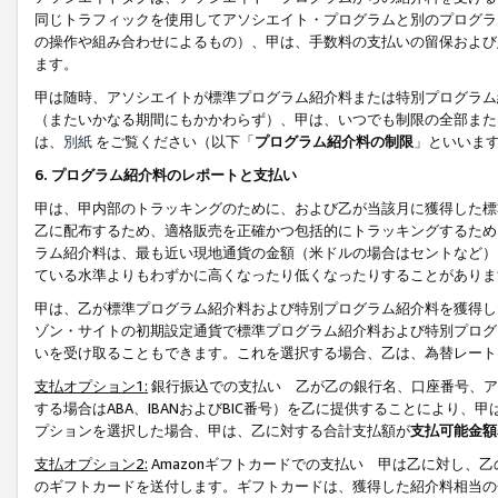
同じトラフィックを使用してアソシエイト・プログラムと別のプログラ
の操作や組み合わせによるもの）、甲は、手数料の支払いの留保および
ます。
甲は随時、アソシエイトが標準プログラム紹介料または特別プログラム
（またいかなる期間にもかかわらず）、甲は、いつでも制限の全部また
は、
別紙
をご覧ください（以下「
プログラム紹介料の制限
」といいま
6. プログラム紹介料のレポートと支払い
甲は、甲内部のトラッキングのために、および乙が当該月に獲得した標
乙に配布するため、適格販売を正確かつ包括的にトラッキングするため
ラム紹介料は、最も近い現地通貨の金額（米ドルの場合はセントなど）
ている水準よりもわずかに高くなったり低くなったりすることがありま
甲は、乙が標準プログラム紹介料および特別プログラム紹介料を獲得し
ゾン・サイトの初期設定通貨で標準プログラム紹介料および特別プログ
いを受け取ることもできます。これを選択する場合、乙は、為替レート
支払オプション1:
銀行振込での支払い 乙が乙の銀行名、口座番号、ア
する場合はABA、IBANおよびBIC番号）を乙に提供することにより
プションを選択した場合、甲は、乙に対する合計支払額が
支払可能金額
支払オプション2:
Amazonギフトカードでの支払い 甲は乙に対し、
のギフトカードを送付します。ギフトカードは、獲得した紹介料相当の