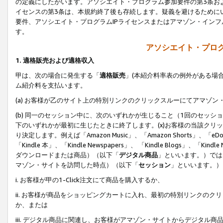
の定義にしたがいます。アソシエイト・プログラム参加要件の第3条お
イセンスの第3条は、本規約終了後も存続します。疑義を避けるためにい
要件、アソシエイト・プログラムIPライセンスまたはアマゾン・イン
す。
アソシエイト・プログ
1. 適格販売および適格収入
甲は、次の場合に発生する「
適格販売
」(本紹介料率表の例外がある場
ム紹介料を支払います。
(a) お客様が乙のサイト上の特別リンクのクリックスルーにてアマゾン
(b) 同一のセッション中に、次のいずれかが生じること（1回のセッ
下のいずれかが最初に生じたときに終了します。(x)お客様の当該クリッ
り決定します。例えば「Amazon Music」、「Amazon Shorts」、「eDo
「Kindle 本」、「Kindle Newspapers」、 「Kindle Blogs」、「
ダウンロードまたは商品）（以下「
デジタル商品
」といいます。）では
マゾン・サイトを訪問した時点）（以下「
セッション
」といいます。）
i. お客様が甲の1-Click注文にて商品を購入するか、
ii. お客様が商品をショッピングカートに入れ、最初の特別リンクの
か、または
iii. デジタル商品に関連し、お客様がアマゾン・サイトからデジタ