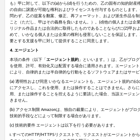
も）甲に対して、以下の(a)から(d)を行うための、乙の固有の知的
の自由に譲渡が可能な権利およびライセンスを付与するものとします。(
問わず、乙の提案を翻案、修正、再フォーマット、および派生作品を制
こと（ただし、甲はその義務を負いません。）。(d)他の個人または企
リジナル作品または合法的に取得したものであることならびに(Z)甲
めて、いかなる個人または企業の権利も侵害しないことを保証します。
要とする支援を甲に対して提供することに同意します。
4. エージェント
本項の条件（以下「
エージェント規約
」といいます。）は、乙がプログ
を使用、許可、有効化又は配置する場合に適用されます。エージェント
により、自律的または半自律的な行動をとるソフトウェアまたはサービ
(a) 透明性および同意 いかなるエージェントも、エージェント規約の
にアクセスし、これを使用、または操作することはできません。さらに、
用、または操作することを控えるように要請した場合、当該エージェン
きません。
(b) アクセス制限 Amazonは、独自の裁量により、エージェント
技術的手段などによって制限する場合があります。
(c) 技術的要件 エージェントは以下を行う必要があります。
i. すべてのHTTP/HTTPSリクエストで、リクエストがエージェ