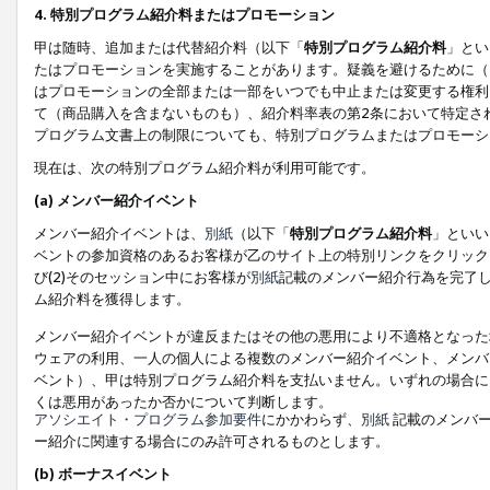
4. 特別プログラム紹介料またはプロモーション
甲は随時、追加または代替紹介料（以下「
特別プログラム紹介料
」とい
たはプロモーションを実施することがあります。疑義を避けるために（
はプロモーションの全部または一部をいつでも中止または変更する権利
て（商品購入を含まないものも）、紹介料率表の第2条において特定さ
プログラム文書上の制限についても、特別プログラムまたはプロモーシ
現在は、次の特別プログラム紹介料が利用可能です。
(a) メンバー紹介イベント
メンバー紹介イベントは、
別紙
（以下「
特別プログラム紹介料
」といい
ベントの参加資格のあるお客様が乙のサイト上の特別リンクをクリック
び(2)そのセッション中にお客様が
別紙
記載のメンバー紹介行為を完了
ム紹介料を獲得します。
メンバー紹介イベントが違反またはその他の悪用により不適格となった
ウェアの利用、一人の個人による複数のメンバー紹介イベント、メンバ
ベント）、甲は特別プログラム紹介料を支払いません。いずれの場合に
くは悪用があったか否かについて判断します。
アソシエイト・プログラム参加要件
にかかわらず、
別紙
記載のメンバー
ー紹介に関連する場合にのみ許可されるものとします。
(b) ボーナスイベント