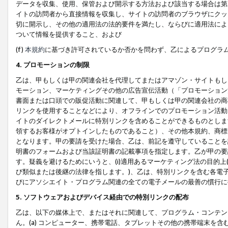
データを収集、使用、保管および開示する方法および該当する場合は第
イトの訪問者から直接情報を収集し、サイトの訪問者のブラウザにクッ
切に開示し、その他の適用法の法的要件を満たし、ならびに適用法によ
ついて情報を提供すること、および
(f)
本規約
に基づき許可されているか否かを問わず、乙によるプログラ
4. プロモーションの制限
乙は、甲もしくは甲の関連会社を代理してまたはアマゾン・サイトもし
モーション、マーケティングその他の広告宣伝活動（「プロモーション
書面または口頭での販促活動に関連して、甲もしくは甲の関連会社の商
リンクを使用することなどにより、オフラインでのプロモーション活動
イトのダイレクトメールに特別リンクを含めることができるものとしま
領するお客様がオプトインしたものであること）、その他本規約、商標
となります。甲の要請を受けた場合、乙は、前記を遵守していることを
明書のフォームおよび当該証明書の記載事項を指定します。乙が甲の要
す。疑義を避けるためにいうと、(i)適用あるマーケティング法の目的上(例
び類似または後継の法律を指します。)、乙は、特別リンクを含む各電子
びにアソシエイト・プログラム関連の全ての電子メールの最善の慣行に
5. ソフトウェアおよびデバイス経由での特別リンクの配布
乙は、以下の媒体上で、またはそれに関連して、プログラム・コンテン
ん。(a) コンピューター、携帯電話、タブレットその他の携帯端末を