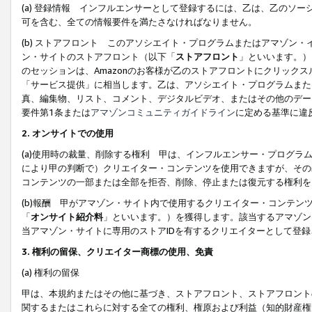
(a) 登録情報 インフルエンサーとして登録するには、乙は、乙のソ
可を含む、全ての情報要件を満たさなければなりません。
(b) ストアフロント このアソシエイト・プログラムまたはアマゾン
ン・サイトのストアフロント（以下「
ストアフロント
」といいます。）
のセッションは、Amazonのお客様が乙のストアフロントにクリック
「サービス提供」に相当します。乙は、アソシエイト・プログラムまた
真、編集物、リスト、コメント、デジタルビデオ、またはその他のデー
要件第1条または
アマゾンコミュニティガイドライン
に定める基準に違
2.
オンサイトでの使用
(a)使用時の裁量、削除する権利 甲は、インフルエンサー・プログラ
により甲の判断で）クリエイター・コンテンツを使用できますが、その
コンテンツの一部または全部を拒否、削除、停止または復元する権利を
(b)報酬 甲がアマゾン・サイト内で使用するクリエイター・コンテン
「
オンサイト紹介料
」といいます。）を獲得します。該当するアマゾン
当アマゾン・サイトに専用のストアIDを有するクリエイターとして登
3.
権利の留保、クリエイター商標の使用、免責
(a) 権利の留保
甲は、本規約またはその他に基づき、ストアフロント、ストアフロント
関するまたはこれらに対する全ての権利、権原および利益（知的財産権