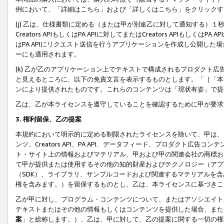
例において、「詳細はこちら」および「詳しくはこちら」をクリックす
(j) 乙は、仕様書類に定める（または甲が別途乙に対して通知する）
Creators APIもしくはPA APIに対してまたはCreators APIもしく
はPA APIにリクエスト送信を行うアプリケーションを作成し公開し
ーにも適用されます。
(k) 乙が乙のアプリケーション上でテキストで構成されるプロダクト
と見えるところに、以下の免責文言を表示するものとします。「［「本
ンにより提供されたものです。これらのコンテンツは「現状有姿」で提
乙は、乙が本ライセンスを遵守していることを確認するために甲が要求
3. 権利留保、乙の提案
本規約において明示的に定める制限されたライセンスを除いて、甲は、
ンツ、Creators API、PA API、データフィード、プロダクト
ト・サイト上の情報およびマテリアル、甲および甲の関連会社の商標お
て甲が提供または使用するその他の知的財産およびテクノロジー（アプ
（SDK）、ライブラリ、サンプルコードおよび関連するマテリアルを
権を含みます。）を留保するものとし、乙は、本ライセンスに基づきこ
乙が甲に対し、プログラム・コンテンツについて、またはアソシエイト
テキストまたはその他の情報もしくはコンテンツを提供した場合、また
案
」と総称します。）、乙は、甲に対して、乙の提案に関する一切の権