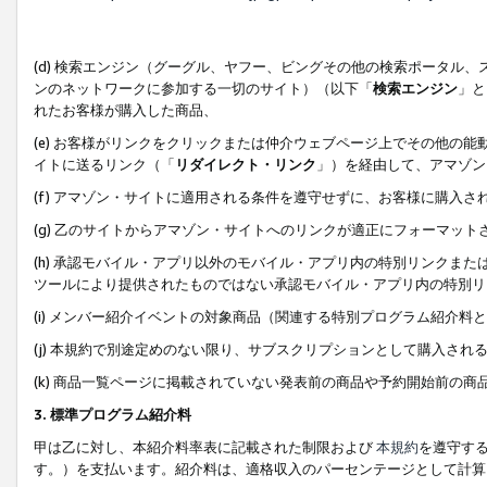
(d) 検索エンジン（グーグル、ヤフー、ビングその他の検索ポータル
ンのネットワークに参加する一切のサイト）（以下「
検索エンジン
」と
れたお客様が購入した商品、
(e) お客様がリンクをクリックまたは仲介ウェブページ上でその他の
イトに送るリンク（「
リダイレクト・リンク
」）を経由して、アマゾン
(f) アマゾン・サイトに適用される条件を遵守せずに、お客様に購入さ
(g) 乙のサイトからアマゾン・サイトへのリンクが適正にフォーマッ
(h) 承認モバイル・アプリ以外のモバイル・アプリ内の特別リンクまたはC
ツールにより提供されたものではない承認モバイル・アプリ内の特別リ
(i) メンバー紹介イベントの対象商品（関連する特別プログラム紹介料と
(j) 本規約で別途定めのない限り、サブスクリプションとして購入され
(k) 商品一覧ページに掲載されていない発表前の商品や予約開始前の商
3. 標準プログラム紹介料
甲は乙に対し、本紹介料率表に記載された制限および
本規約
を遵守す
す。）を支払います。紹介料は、適格収入のパーセンテージとして計算