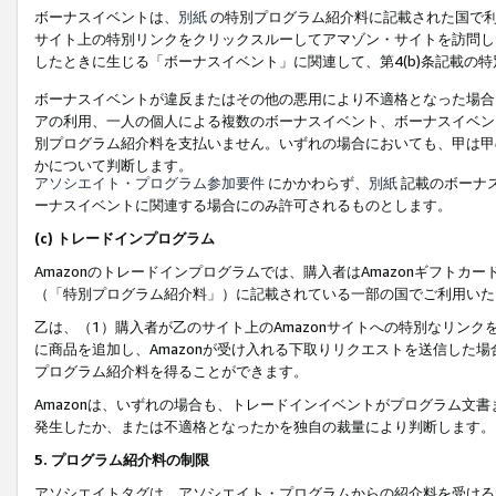
ボーナスイベントは、
別紙
の特別プログラム紹介料に記載された国で利
サイト上の特別リンクをクリックスルーしてアマゾン・サイトを訪問した
したときに生じる「ボーナスイベント」に関連して、第4(b)条記載の
ボーナスイベントが違反またはその他の悪用により不適格となった場合
アの利用、一人の個人による複数のボーナスイベント、ボーナスイベン
別プログラム紹介料を支払いません。いずれの場合においても、甲は甲
かについて判断します。
アソシエイト・プログラム参加要件
にかかわらず、
別紙
記載のボーナ
ーナスイベントに関連する場合にのみ許可されるものとします。
(c) トレードインプログラム
Amazonのトレードインプログラムでは、購入者はAmazonギフト
（「特別プログラム紹介料」）に記載されている一部の国でご利用いた
乙は、（1）購入者が乙のサイト上のAmazonサイトへの特別なリン
に商品を追加し、Amazonが受け入れる下取りリクエストを送信した場
プログラム紹介料を得ることができます。
Amazonは、いずれの場合も、トレードインイベントがプログラム文書
発生したか、または不適格となったかを独自の裁量により判断します。
5. プログラム紹介料の制限
アソシエイトタグは、アソシエイト・プログラムからの紹介料を受ける