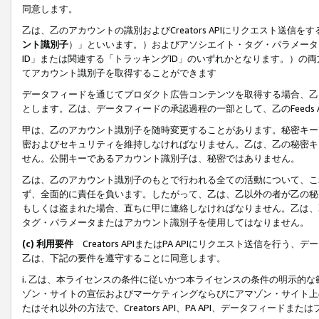
同意します。
乙は、乙のアカウントの識別およびCreators APIにリクエスト送
ント識別子
）」といいます。）およびアソシエイト・タグ・パラメータ（
ID」または関連する「トラッキングID」のいずれかとなります。）の両方
てアカウント識別子を取得することができます
データフィードを通じてプロダクト広告コンテンツを取得する場合、乙は、Cre
とします。乙は、データフィードの承認過程の一部として、乙のFeeds
甲は、乙のアカウント識別子を随時変更することがあります。秘密キー
密およびセキュリティを維持しなければなりません。乙は、乙の秘密キ
せん。公開キーであるアカウント識別子は、秘密ではありません。
乙は、乙のアカウント識別子のもとで行われる全ての活動について、こ
ず、全面的に責任を負います。したがって、乙は、乙以外の者が乙の秘
もしくは盗まれた場合、直ちに甲に連絡しなければなりません。乙は、
タグ・パラメータまたはアカウント識別子を使用してはなりません。
(c) 利用要件
Creators APIまたはPA APIにリクエスト送信を
乙は、下記の要件を遵守することに同意します。
i. 乙は、本ライセンスの条件に従いかつ本ライセンスの条件の明示的
ゾン・サイトの宣伝およびマーケティングならびにアマゾン・サイト上
たはそれ以外の方法で、Creators API、PA API、データフィー