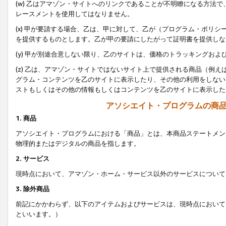
(w) 乙はアマゾン・サイトへのリンクであることが不明瞭になる方法
レースメントを使用してはなりません。
(x) 甲が要請する場合、乙は、甲に対して、乙が（プログラム・ポリ
を提供するものとします。乙が甲の要請にしたがって証明書を提供しな
(y) 甲が別途合意しない限り、乙のサイトは、価格のトラッキングお
(z) 乙は、アマゾン・サイトではないサイト上で提供される商品（例
グラム・コンテンツを乙のサイトに表示したり、その他の利用をしない
ストもしくはその他の情報もしくはコンテンツを乙のサイトに表示した
アソシエイト・プログラムの商
1. 商品
アソシエイト・プログラムにおける「商品」とは、本商品ステートメン
物理的またはデジタルの商品を指します。
2. サービス
現時点において、アマゾン・ホーム・サービス以外のサービスについて
3. 除外商品
前記にかかわらず、以下のアイテムおよびサービスは、現時点において
といいます。）