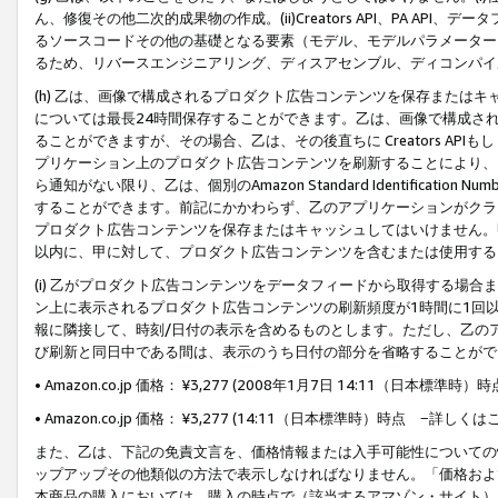
ん、修復その他二次的成果物の作成。(ii)Creators API、PA 
るソースコードその他の基礎となる要素（モデル、モデルパラメーター
るため、リバースエンジニアリング、ディスアセンブル、ディコンパイ
(h) 乙は、画像で構成されるプロダクト広告コンテンツを保存または
については最長24時間保存することができます。乙は、画像で構成さ
ることができますが、その場合、乙は、その後直ちに Creators AP
プリケーション上のプロダクト広告コンテンツを刷新することにより、
ら通知がない限り、乙は、個別のAmazon Standard Identification Nu
することができます。前記にかかわらず、乙のアプリケーションがクラ
プロダクト広告コンテンツを保存またはキャッシュしてはいけません。
以内に、甲に対して、プロダクト広告コンテンツを含むまたは使用する
(i) 乙がプロダクト広告コンテンツをデータフィードから取得する場合または
ン上に表示されるプロダクト広告コンテンツの刷新頻度が1時間に1回
報に隣接して、時刻/日付の表示を含めるものとします。ただし、乙の
び刷新と同日中である間は、表示のうち日付の部分を省略することがで
• Amazon.co.jp 価格： ¥3,277 (2008年1月7日 14:11（日本標準
• Amazon.co.jp 価格： ¥3,277 (14:11（日本標準時）時点 −詳しくは
また、乙は、下記の免責文言を、価格情報または入手可能性についての
ップアップその他類似の方法で表示しなければなりません。「価格およ
本商品の購入においては、購入の時点で（該当するアマゾン・サイト）