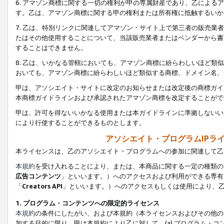
6. アマゾン商標に関する一切の権利が甲の専属財産であり、乙によ
す。乙は、アマゾン商標に関する甲の権利または所有権に抵触するいか
7. 乙は、特別リンクに関連してアマゾン・サイト上で第三者の販売
たはその他使用することについて、当該販売業者またはベンダーから書
することはできません。
8. 乙は、いかなる管轄においても、アマゾン商標に紛らわしいほど
おいても、アマゾン商標に紛らわしいほど類似する商標、ドメイン名、
甲は、アソシエイト・サイトに改定のお知らせまたは改定後の商標ガイ
本商標ガイドラインおよび承認されたアマゾン商標を改定することがで
甲は、許可を得ないいかなる使用または本ガイドラインに準拠しないい
により行使することができるものとします。
アソシエイト・プログラムIPラ
本ライセンスは、乙のアソシエイト・プログラムへの参加に関連して乙
本規約
を受け入れることにより、または、本商品に関する一定の種類の
広告コンテンツ
」といいます。）へのアクセスおよび利用ができる専有
「
Creators API
」といいます。）へのアクセスもしくは使用により、
1. プログラム・コンテンツへの限定的ライセンス
本規約
の条件にしたがい、および本規約（本ライセンスおよびその他の
加する目的に限り、甲は本規約により乙に対して、(a) プログラム・コ