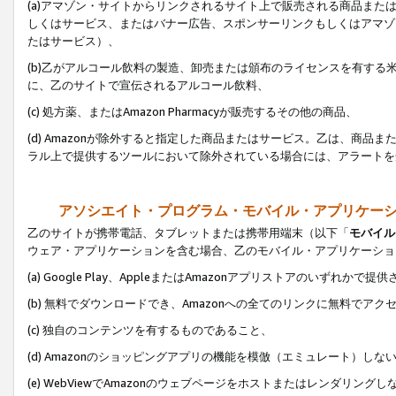
(a)アマゾン・サイトからリンクされるサイト上で販売される商品またはサ
しくはサービス、またはバナー広告、スポンサーリンクもしくはアマゾ
たはサービス）、
(b)乙がアルコール飲料の製造、卸売または頒布のライセンスを有す
に、乙のサイトで宣伝されるアルコール飲料、
(c) 処方薬、またはAmazon Pharmacyが販売するその他の商品、
(d) Amazonが除外すると指定した商品またはサービス。乙は、商品また
ラル上で提供するツールにおいて除外されている場合には、アラートを
アソシエイト・プログラム・モバイル・アプリケー
乙のサイトが携帯電話、タブレットまたは携帯用端末（以下「
モバイル
ウェア・アプリケーションを含む場合、乙のモバイル・アプリケーショ
(a) Google Play、AppleまたはAmazonアプリストアのいずれかで
(b) 無料でダウンロードでき、Amazonへの全てのリンクに無料でアク
(c) 独自のコンテンツを有するものであること、
(d) Amazonのショッピングアプリの機能を模倣（エミュレート）しな
(e) WebViewでAmazonのウェブページをホストまたはレンダリング