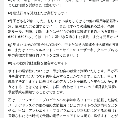
または活動を奨励または含むサイト
(e) 違法行為を奨励または実行するサイト
(f) 子どもを対象にした、もしくは13歳もしくはその他の適用年齢
集、使用または公開するサイト、またはすべての適用ある法令、条例、
制ルール、判決、判断、または子どもの保護に関連する適用ある政府当局の要
6501-6506)もしくはこれらに基づき公布された規則、または児童オ
(g) 甲またはその関連会社の商標や、甲またはその関連会社の商標の
ID、またはソーシャルネットワークサイトのユーザー名、グループ名
甲の商標の非包括的リストをご覧ください。）
(h) その他知的財産権を侵害するサイト
サイトの適切性については、甲が独自の裁量で判断いたします。甲が不
件を遵守すればいつでも再申込みすることができます。ただし、甲が1)
裁量で決定します）に基づき乙のアカウントを解除した場合はいかなる
うとすることはできません。
お問い合わせフォーム
の「運営規約違反に
承認手続を開始することができます。
乙は、アソシエイト・プログラムへの参加申込フォームに記載した情報
メールアドレスその他の連絡先情報および乙のサイトの識別情報などを
せん。甲は、アソシエイト・プログラムおよび本規約に関する通知（も
登録されたその時点で最新の電子メールアドレス宛てに送信することが