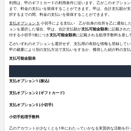
利用は、甲のギフトカードの利用条件に従います。乙がこのオプション
まで、料金の支払いを留保することができます。甲は、合計支払額が支
択するまでの間、料金の支払いを留保することができます。
支払オプション 3:
小切手による支払い 乙が自身の住所を乙に通知し
ョンを選択した場合、甲は、合計支払額が
支払可能金額表
に記載された
付する小切手1枚につき
支払可能金額表
に記載される処理手数料を差し
乙がいずれのオプションも選択せず、支払用の有効な情報も登録してい
甲の裁量により別の支払方法で支払いをするか、獲得した紹介料の支払
支払可能金額表
支払オプション1 (振込)
支払オプション2 (ギフトカード)
支払オプション3 (小切手)
小切手処理手数料
乙のアカウントが少なくとも1年にわたっていかなる実質的な活動を行