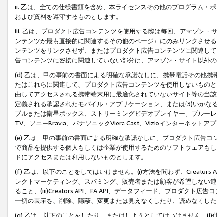
ii. 乙は、全ての仕様書類を含め、本ライセンスその他のプログラム
および資料を遵守するものとします。
iii. 乙は、プロダクト広告コンテンツを使用する際は毎回、アマゾ
ンテンツが最も直接的に関連するその他のページ）にのみリンクさせる
ンテンツをリンクさせず、またはプロダクト広告コンテンツに関連して
告コンテンツに密接に関連していない部分は、アマゾン・サイト以外の
(d) 乙は、甲の事前の書面による明確な承諾なしに、携帯電話その他
たはこれらに関連して、プロダクト広告コンテンツを使用しないものと
由してアクセスされる携帯端末用に最適化されていないサイト等の当該端
定義される承認されたモバイル・アプリケーション、または(3)いか
ブルまたは衛星ボックス、ストリーミングビデオプレイヤー、ブルーレイ
TV、ソニーBravia、パナソニックViera Cast、Vizioインター
(e) 乙は、甲の事前の書面による明確な承諾なしに、プロダクト広告
で商品を提供する個人もしくは企業が使用するためのソフトウェアもしくはその
ドにアクセスまたは利用しないものとします。
(f) 乙は、以下のことをしてはいけません。(i)方法を問わず、Creator
レクトマーケティング、スパミング、販売者または顧客が希望しない連
ること、(iii)Creators API、PA API、データフィード、プ
一切の表示を、削除、隠蔽、変更または見えなくしたり、読めなくした
(g) 乙は、以下のことをしたり、またはしようとしてはいけません。(