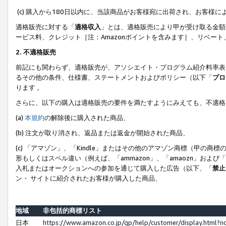
(c) 購入から180日以内に、当該商品がお客様宛に出荷され、お客
適格販売に対する「
適格収入
」とは、適格販売により甲が受け取る金額
ービス料、クレジット［注：Amazonポイントを含みます］、リベー
2. 不適格販売
前記にも関わらず、適格販売が、アソシエイト・プログラム紹介料率表
るその他の条件、仕様書、ステートメントおよびポリシー（以下「
プロ
ります 。
さらに、以下の購入は適格販売の要件を満たすようにみえても、不適格
(a)
本規約
の解除後に購入された商品、
(b) 注文が取り消され、返品または返金が開始された商品、
(c) 「アマゾン」、「Kindle」またはその他のアマゾン商標（甲
形もしくはスペル違い（例えば、「ammazon」、「amaozn」およ
入札またはオークションへの参加を通じて購入した広告（以下、「
禁止
ン・ サイトに紹介されたお客様が購入した商品、
地域
非包括的商標リスト
日本
https://www.amazon.co.jp/gp/help/customer/display.html