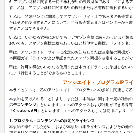
6. アマゾン商標に関する一切の権利が甲の専属財産であり、乙によ
す。乙は、アマゾン商標に関する甲の権利または所有権に抵触するいか
7. 乙は、特別リンクに関連してアマゾン・サイト上で第三者の販売
たはその他使用することについて、当該販売業者またはベンダーから書
することはできません。
8. 乙は、いかなる管轄においても、アマゾン商標に紛らわしいほど
おいても、アマゾン商標に紛らわしいほど類似する商標、ドメイン名、
甲は、アソシエイト・サイトに改定のお知らせまたは改定後の商標ガイ
本商標ガイドラインおよび承認されたアマゾン商標を改定することがで
甲は、許可を得ないいかなる使用または本ガイドラインに準拠しないい
により行使することができるものとします。
アソシエイト・プログラムIPラ
本ライセンスは、乙のアソシエイト・プログラムへの参加に関連して乙
本規約
を受け入れることにより、または、本商品に関する一定の種類の
広告コンテンツ
」といいます。）へのアクセスおよび利用ができる専有
「
Creators API
」といいます。）へのアクセスもしくは使用により、
1. プログラム・コンテンツへの限定的ライセンス
本規約
の条件にしたがい、および本規約（本ライセンスおよびその他の
加する目的に限り、甲は本規約により乙に対して、(a) プログラム・コ