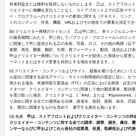
有者利益または権利を取得しないものとします。乙は、ストアフロントに
リエイターに報酬を支払うことなく、ストアフロント上での広告マテリア
ー・プログラムへのクリエイターの参加に関する（テキスト、リンク、
トのコンテンツ、外見、機能、URLおよびその他全ての要素を決定で
(b) クリエイター商標のライセンス 乙は甲に対し、本インフルエン
の最長期間にわたり、甲に対してパブリック・プロフィールへのリンク
に関連して甲に提供される乙の名前、写真、ロゴ、その他の商標（以下
複製、再生、翻案、翻訳、引用、再フォーマット、配信、送信および表
甲はクリエイター商標についてクリエイターが提供した形状から変更し
ーマットまたはサイズ変更を目的とする場合を除きます。）
(c) クリエイター・コンテンツおよびサイト 疑義を避けるためにい
ル提出に関連する該当アマゾン・サイトの利用規約の規定に従い、かつ、
用される場合、米連邦取引委員会（FTC）の広告における推奨・証言
イターが、クリエイター・コンテンツに関連して他の製造業者、配信業
を受け取った場合、クリエイターは、(「#Ad」または「#Sponsor
り決めに関する全ての適用ある法律、政省令、規則、規制、命令、許認
を、開示に関連するものを含めて、遵守する責任も負います。
(d) 免責
甲は、ストアフロントおよびクリエイター・コンテンツの作
クリエイター・コンテンツに対する全ての請求、損害、損失、責任、費
ンサーならびに甲およびこれら各社の従業員、役員、取締役および代表