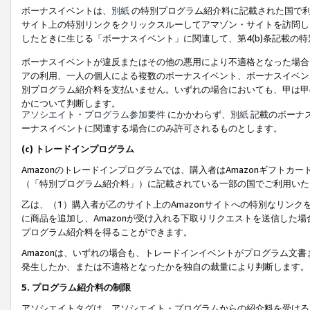
ボーナスイベントは、
別紙
の特別プログラム紹介料に記載された国で利
サイト上の特別リンクをクリックスルーしてアマゾン・サイトを訪問した
したときに生じる「ボーナスイベント」に関連して、第4(b)条記載の
ボーナスイベントが違反またはその他の悪用により不適格となった場合
アの利用、一人の個人による複数のボーナスイベント、ボーナスイベン
別プログラム紹介料を支払いません。いずれの場合においても、甲は甲
かについて判断します。
アソシエイト・プログラム参加要件
にかかわらず、
別紙
記載のボーナ
ーナスイベントに関連する場合にのみ許可されるものとします。
(c) トレードインプログラム
Amazonのトレードインプログラムでは、購入者はAmazonギフト
（「特別プログラム紹介料」）に記載されている一部の国でご利用いた
乙は、（1）購入者が乙のサイト上のAmazonサイトへの特別なリン
に商品を追加し、Amazonが受け入れる下取りリクエストを送信した場
プログラム紹介料を得ることができます。
Amazonは、いずれの場合も、トレードインイベントがプログラム文書
発生したか、または不適格となったかを独自の裁量により判断します。
5. プログラム紹介料の制限
アソシエイトタグは、アソシエイト・プログラムからの紹介料を受ける