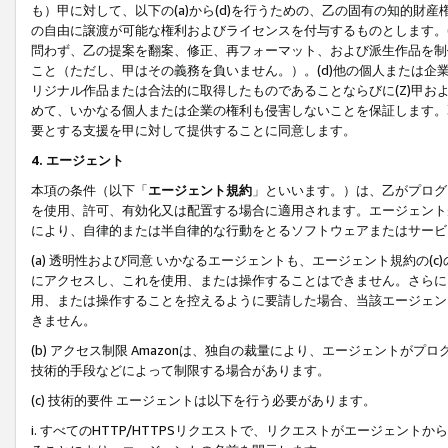
も）甲に対して、以下の(a)から(d)を行うための、乙の固有の知的
の自由に譲渡が可能な権利およびライセンスを付与するものとします。(
問わず、乙の提案を翻案、修正、再フォーマット、および派生作品を制
こと（ただし、甲はその義務を負いません。）。(d)他の個人または企
リジナル作品または合法的に取得したものであることならびに(Z)甲
めて、いかなる個人または企業の権利も侵害しないことを保証します。
要とする支援を甲に対して提供することに同意します。
4. エージェント
本項の条件（以下「
エージェント規約
」といいます。）は、乙がプログ
を使用、許可、有効化又は配置する場合に適用されます。エージェント
により、自律的または半自律的な行動をとるソフトウェアまたはサービ
(a) 透明性および同意 いかなるエージェントも、エージェント規約の
にアクセスし、これを使用、または操作することはできません。さらに、
用、または操作することを控えるように要請した場合、当該エージェン
きません。
(b) アクセス制限 Amazonは、独自の裁量により、エージェント
技術的手段などによって制限する場合があります。
(c) 技術的要件 エージェントは以下を行う必要があります。
i. すべてのHTTP/HTTPSリクエストで、リクエストがエージェ