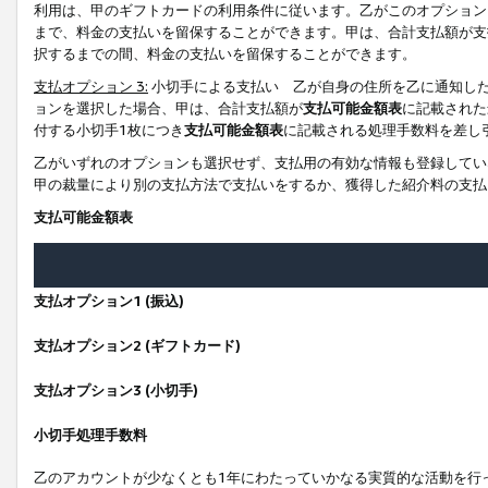
利用は、甲のギフトカードの利用条件に従います。乙がこのオプション
まで、料金の支払いを留保することができます。甲は、合計支払額が支
択するまでの間、料金の支払いを留保することができます。
支払オプション 3:
小切手による支払い 乙が自身の住所を乙に通知し
ョンを選択した場合、甲は、合計支払額が
支払可能金額表
に記載された
付する小切手1枚につき
支払可能金額表
に記載される処理手数料を差し
乙がいずれのオプションも選択せず、支払用の有効な情報も登録してい
甲の裁量により別の支払方法で支払いをするか、獲得した紹介料の支払
支払可能金額表
支払オプション1 (振込)
支払オプション2 (ギフトカード)
支払オプション3 (小切手)
小切手処理手数料
乙のアカウントが少なくとも1年にわたっていかなる実質的な活動を行