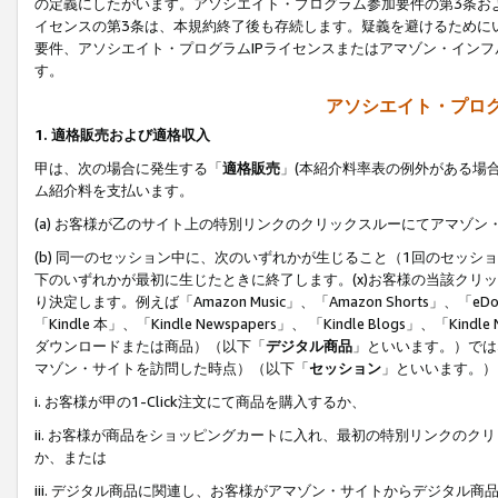
の定義にしたがいます。アソシエイト・プログラム参加要件の第3条お
イセンスの第3条は、本規約終了後も存続します。疑義を避けるためにい
要件、アソシエイト・プログラムIPライセンスまたはアマゾン・イン
す。
アソシエイト・プログ
1. 適格販売および適格収入
甲は、次の場合に発生する「
適格販売
」(本紹介料率表の例外がある場
ム紹介料を支払います。
(a) お客様が乙のサイト上の特別リンクのクリックスルーにてアマゾン
(b) 同一のセッション中に、次のいずれかが生じること（1回のセッ
下のいずれかが最初に生じたときに終了します。(x)お客様の当該クリッ
り決定します。例えば「Amazon Music」、「Amazon Shorts」、「eDo
「Kindle 本」、「Kindle Newspapers」、 「Kindle Blogs」、「
ダウンロードまたは商品）（以下「
デジタル商品
」といいます。）では
マゾン・サイトを訪問した時点）（以下「
セッション
」といいます。）
i. お客様が甲の1-Click注文にて商品を購入するか、
ii. お客様が商品をショッピングカートに入れ、最初の特別リンクの
か、または
iii. デジタル商品に関連し、お客様がアマゾン・サイトからデジタ