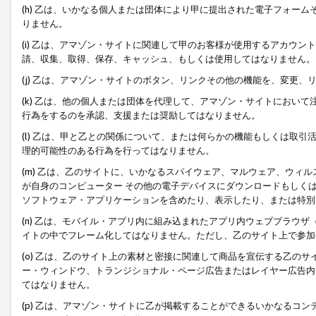
(h) 乙は、いかなる個人または団体により甲に提出された電子フォー
りません。
(i) 乙は、アマゾン・サイトに関連して甲のお客様が使用するアカウ
請、収集、取得、保存、キャッシュ、もしくは使用してはなりません。
(j) 乙は、アマゾン・サイトのボタン、リンクその他の機能を、変更
(k) 乙は、他の個人または団体を代理して、アマゾン・サイトにおい
行為をするのを承認、支援または奨励してはなりません。
(l) 乙は、甲と乙との関係について、または何らかの機能もしくは取
理的可能性のある行為を行ってはなりません。
(m) 乙は、乙のサイトに、いかなるスパイウェア、マルウェア、ウィ
が自身のコンピューター その他の電子デバイスにダウンロードもしく
ソフトウェア・アプリケーションを含めたり、表示したり、または特別
(n) 乙は、モバイル・アプリ内に組み込まれたアプリ内ウェブブラウザ
イトの中でフレーム化してはなりません。ただし、乙のサイト上で参加
(o) 乙は、乙のサイト上の素材と密接に関連して商品を宣伝する乙の
ー・ウィンドウ、トランジショナル・ページ広告またはレイヤー広告内
てはなりません。
(p) 乙は、アマゾン・サイトに乙が掲載することができるいかなるコ