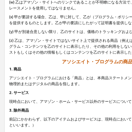
(w) 乙はアマゾン・サイトへのリンクであることが不明瞭になる方法
レースメントを使用してはなりません。
(x) 甲が要請する場合、乙は、甲に対して、乙が（プログラム・ポリ
を提供するものとします。乙が甲の要請にしたがって証明書を提供しな
(y) 甲が別途合意しない限り、乙のサイトは、価格のトラッキングお
(z) 乙は、アマゾン・サイトではないサイト上で提供される商品（例
グラム・コンテンツを乙のサイトに表示したり、その他の利用をしない
ストもしくはその他の情報もしくはコンテンツを乙のサイトに表示した
アソシエイト・プログラムの商
1. 商品
アソシエイト・プログラムにおける「商品」とは、本商品ステートメン
物理的またはデジタルの商品を指します。
2. サービス
現時点において、アマゾン・ホーム・サービス以外のサービスについて
3. 除外商品
前記にかかわらず、以下のアイテムおよびサービスは、現時点において
といいます。）