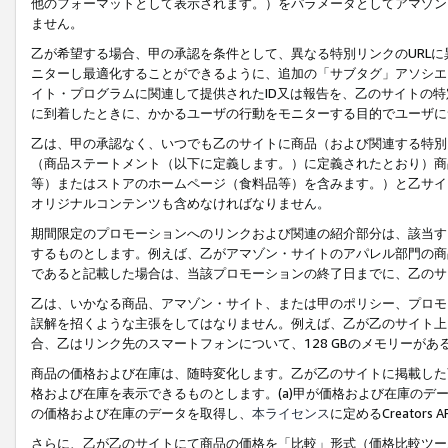
他のフォーマットとして表示されます。）をパラメータとしてアマゾン
ません。
乙が希望する場合、甲の承認を条件として、異なる特別リンクのURL
ニターし最適化することができるように、追加の「サブタグ」アソシエ
イト・プログラムに関連して提供されたID又は報告を、乙のサイトの
に到着したときに、かかるユーザの行動をモニターする目的でユーザに
乙は、甲の承認なく、いつでも乙のサイトに商品（および関連する特別
（商品ステートメント（以下に定義します。）に定義されたとおり）商
等）またはストアのホームページ（食料品等）を含みます。）と乙サイ
オリジナルコンテンツも含めなければなりません。
期間限定のプロモーションへのリンクおよび関連の紹介部分は、該当す
するものとします。例えば、乙がアマゾン・サイトのアパレル部門の商
であると記載した場合は、当該プロモーションの終了日までに、乙のサ
乙は、いかなる商品、アマゾン・サイト、または甲のポリシー、プロモ
誤解を招くような主張をしてはなりません。例えば、乙が乙のサイト上に
合、乙はリンク先のスマートフォンについて、128 GBのメモリーが
商品の価格および在庫は、随時変化します。乙が乙のサイトに掲載した
格および在庫を表示できるものとします。(a)甲が価格および在庫のデータを
の価格および在庫のデータを取得し、
本ライセンス
に定めるCreator
さらに、乙が乙のサイトにて商品の価格を「比較」形式（価格比較ツー