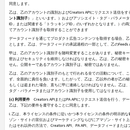
同意します。
乙は、乙のアカウントの識別およびCreators APIにリクエスト送
ント識別子
）」といいます。）およびアソシエイト・タグ・パラメータ（
ID」または関連する「トラッキングID」のいずれかとなります。）の両方
てアカウント識別子を取得することができます
データフィードを通じてプロダクト広告コンテンツを取得する場合、乙は、Cre
とします。乙は、データフィードの承認過程の一部として、乙のFeeds
甲は、乙のアカウント識別子を随時変更することがあります。秘密キー
密およびセキュリティを維持しなければなりません。乙は、乙の秘密キ
せん。公開キーであるアカウント識別子は、秘密ではありません。
乙は、乙のアカウント識別子のもとで行われる全ての活動について、こ
ず、全面的に責任を負います。したがって、乙は、乙以外の者が乙の秘
もしくは盗まれた場合、直ちに甲に連絡しなければなりません。乙は、
タグ・パラメータまたはアカウント識別子を使用してはなりません。
(c) 利用要件
Creators APIまたはPA APIにリクエスト送信を
乙は、下記の要件を遵守することに同意します。
i. 乙は、本ライセンスの条件に従いかつ本ライセンスの条件の明示的
ゾン・サイトの宣伝およびマーケティングならびにアマゾン・サイト上
たはそれ以外の方法で、Creators API、PA API、データフィー