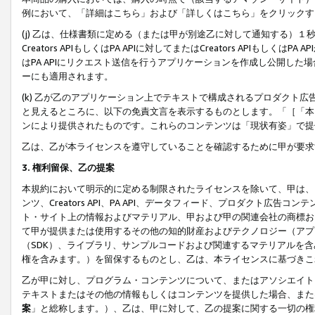
例において、「詳細はこちら」および「詳しくはこちら」をクリックす
(j) 乙は、仕様書類に定める（または甲が別途乙に対して通知する）
Creators APIもしくはPA APIに対してまたはCreators APIもしく
はPA APIにリクエスト送信を行うアプリケーションを作成し公開し
ーにも適用されます。
(k) 乙が乙のアプリケーション上でテキストで構成されるプロダクト
と見えるところに、以下の免責文言を表示するものとします。「［「本
ンにより提供されたものです。これらのコンテンツは「現状有姿」で提
乙は、乙が本ライセンスを遵守していることを確認するために甲が要求
3. 権利留保、乙の提案
本規約において明示的に定める制限されたライセンスを除いて、甲は、
ンツ、Creators API、PA API、データフィード、プロダクト
ト・サイト上の情報およびマテリアル、甲および甲の関連会社の商標お
て甲が提供または使用するその他の知的財産およびテクノロジー（アプ
（SDK）、ライブラリ、サンプルコードおよび関連するマテリアルを
権を含みます。）を留保するものとし、乙は、本ライセンスに基づきこ
乙が甲に対し、プログラム・コンテンツについて、またはアソシエイト
テキストまたはその他の情報もしくはコンテンツを提供した場合、また
案
」と総称します。）、乙は、甲に対して、乙の提案に関する一切の権