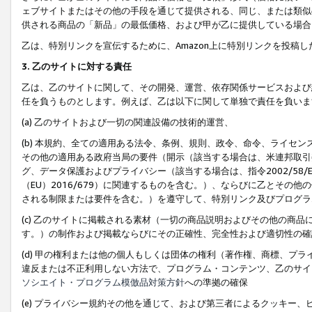
ェブサイトまたはその他の手段を通じて提供される、同じ、または類似
供される商品の「新品」の最低価格、および甲が乙に提供している場合
乙は、特別リンクを宣伝するために、Amazon上に特別リンクを投稿し
3. 乙のサイトに対する責任
乙は、乙のサイトに関して、その開発、運営、依存関係サービスおよび
任を負うものとします。例えば、乙は以下に関して単独で責任を負いま
(a) 乙のサイトおよび一切の関連設備の技術的運営、
(b) 本規約、全ての適用ある法令、条例、規則、政令、命令、ライセ
その他の適用ある政府当局の要件（開示（該当する場合は、米連邦取引
グ、データ保護およびプライバシー（該当する場合は、指令2002/58
（EU）2016/679）に関連するものを含む。）、ならびに乙とそ
される制限または要件を含む。）を遵守して、特別リンク及びプログラ
(c) 乙のサイトに掲載される素材（一切の商品説明およびその他の商
す。）の制作および掲載ならびにその正確性、完全性および適切性の確
(d) 甲の権利または他の個人もしくは団体の権利（著作権、商標、プ
違反または不正利用しない方法で、プログラム・コンテンツ、乙のサイ
ソシエイト・プログラム模倣品対策方針
への準拠の確保
(e) プライバシー規約その他を通じて、および第三者によるクッキー