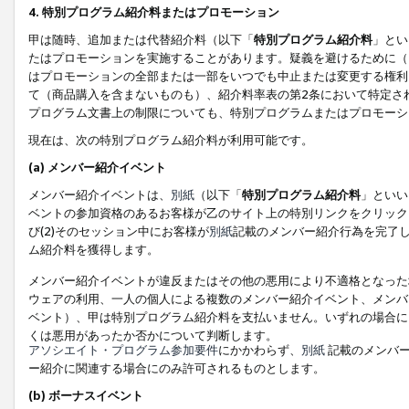
4. 特別プログラム紹介料またはプロモーション
甲は随時、追加または代替紹介料（以下「
特別プログラム紹介料
」とい
たはプロモーションを実施することがあります。疑義を避けるために（
はプロモーションの全部または一部をいつでも中止または変更する権利
て（商品購入を含まないものも）、紹介料率表の第2条において特定さ
プログラム文書上の制限についても、特別プログラムまたはプロモーシ
現在は、次の特別プログラム紹介料が利用可能です。
(a) メンバー紹介イベント
メンバー紹介イベントは、
別紙
（以下「
特別プログラム紹介料
」といい
ベントの参加資格のあるお客様が乙のサイト上の特別リンクをクリック
び(2)そのセッション中にお客様が
別紙
記載のメンバー紹介行為を完了
ム紹介料を獲得します。
メンバー紹介イベントが違反またはその他の悪用により不適格となった
ウェアの利用、一人の個人による複数のメンバー紹介イベント、メンバ
ベント）、甲は特別プログラム紹介料を支払いません。いずれの場合に
くは悪用があったか否かについて判断します。
アソシエイト・プログラム参加要件
にかかわらず、
別紙
記載のメンバー
ー紹介に関連する場合にのみ許可されるものとします。
(b) ボーナスイベント