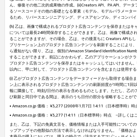
ん、修復その他二次的成果物の作成。(ii)Creators API、PA 
るソースコードその他の基礎となる要素（モデル、モデルパラメーター
るため、リバースエンジニアリング、ディスアセンブル、ディコンパイ
(h) 乙は、画像で構成されるプロダクト広告コンテンツを保存または
については最長24時間保存することができます。乙は、画像で構成さ
ることができますが、その場合、乙は、その後直ちに Creators AP
プリケーション上のプロダクト広告コンテンツを刷新することにより、
ら通知がない限り、乙は、個別のAmazon Standard Identification Nu
することができます。前記にかかわらず、乙のアプリケーションがクラ
プロダクト広告コンテンツを保存またはキャッシュしてはいけません。
以内に、甲に対して、プロダクト広告コンテンツを含むまたは使用する
(i) 乙がプロダクト広告コンテンツをデータフィードから取得する場合または
ン上に表示されるプロダクト広告コンテンツの刷新頻度が1時間に1回
報に隣接して、時刻/日付の表示を含めるものとします。ただし、乙の
び刷新と同日中である間は、表示のうち日付の部分を省略することがで
• Amazon.co.jp 価格： ¥3,277 (2008年1月7日 14:11（日本標準
• Amazon.co.jp 価格： ¥3,277 (14:11（日本標準時）時点 −詳しくは
また、乙は、下記の免責文言を、価格情報または入手可能性についての
ップアップその他類似の方法で表示しなければなりません。「価格およ
本商品の購入においては、購入の時点で（該当するアマゾン・サイト）