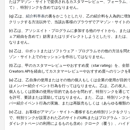
たはアマゾン・サイトで提供されるカスタマーレビュー、フォーラム、
て）、特別リンクを含めてはなりません。
(q) 乙は、
紹介料率表
の裏をかこうとしたり、乙の紹介料を人為的に増
クリックする方法以外で、当該お客様のブラウザでアマゾン・サイトの
(r) 乙は、アソシエイト・プログラムに参加する他のサイトから、ま
ェア経由を含めて）妨害またはリダイレクトしようとしたり、または、
なりません。
(s) 乙は、ロボットまたはソフトウェア・プログラムその他の方法を
ゾン・サイト上でのセッションを作出してはなりません。
(t) 乙は、甲のカスタマーレビューやおすすめ度（star rating
Creators APIを経由してカスタマーレビューやおすすめ度へのリンク
(u) 乙は、乙自身の使用またはその他の個人もしくは企業の使用が目
はメンバー紹介イベント行為を行ってはなりません。乙は、乙の友人、
個人もしくは団体の使用が目的であるかを問わず、特別リンクを通じて
を許可、要請または奨励してはなりません。また、乙は、特別リンクを
バー紹介イベント行為の実施、または再販売もしくは（あらゆる種類の
(v) 乙は、お客様がアマゾン・サイトへ遷移するため特別リンクをク
で、特別リンクが設置された乙のサイトのURLまたはプログラム・コ
ダイレクトページの利用によるものも含め）クローク（覆う）、ハイド