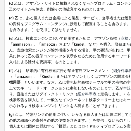
(c) 乙は、アマゾン・サイトに掲載されなくなったプログラム・コン
乙のサイトから除去、削除その他破棄するものとします。
(d) 乙は、ある個人または企業による製品、サービス、当事者または
の資料をプログラム・コンテンツに接近して配置することを含みます。
を含みます。）を使用してはなりません。
(e) 乙は、検索エンジンにおいて使用するために、アマゾン商標（
商標
「ammazon」、「amaozn」および「kindel」など）を購入
ん。当該検索エンジンが除外機能を有する場合、甲の要請があれば、甲
果に伴って乙の宣伝コンテンツを表示させるために使用するキーワード
入札による除外を要請等）ものとします。
(f) 乙は、結果的に有料検索広告が禁止有料プレースメント（
紹介料率
（「amazon」、「Kindle」またはアマゾンもしくはアマゾンの
標用語
」といいます。なお、乙は非包括的商標テーブルで甲の商標の非
上でのキーワード・オークションに参加しないものとします。乙が
本規
り、直接またはリダイレクト・リンク（
紹介料率表
で定義します。）を
検索広告を購入して、一般的なインターネット検索クエリーまたはキー
示されるよう検索エンジンにリンクを入稿することができます。
(g) 乙は、特別リンクの使用に伴い、いかなる個人または団体に対し
の他の組織への寄付その他の便益を含みます。）を提供しないものとし
個人または団体に奨励する「報奨」またはロイヤルティプログラムを実