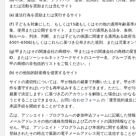
または活動を奨励または含むサイト
(e) 違法行為を奨励または実行するサイト
(f) 子どもを対象にした、もしくは13歳もしくはその他の適用年齢
集、使用または公開するサイト、またはすべての適用ある法令、条例、
制ルール、判決、判断、または子どもの保護に関連する適用ある政府当局の要
6501-6506)もしくはこれらに基づき公布された規則、または児童オ
(g) 甲またはその関連会社の商標や、甲またはその関連会社の商標の
ID、またはソーシャルネットワークサイトのユーザー名、グループ名
甲の商標の非包括的リストをご覧ください。）
(h) その他知的財産権を侵害するサイト
サイトの適切性については、甲が独自の裁量で判断いたします。甲が不
件を遵守すればいつでも再申込みすることができます。ただし、甲が1)
裁量で決定します）に基づき乙のアカウントを解除した場合はいかなる
うとすることはできません。
お問い合わせフォーム
の「運営規約違反に
承認手続を開始することができます。
乙は、アソシエイト・プログラムへの参加申込フォームに記載した情報
メールアドレスその他の連絡先情報および乙のサイトの識別情報などを
せん。甲は、アソシエイト・プログラムおよび本規約に関する通知（も
登録されたその時点で最新の電子メールアドレス宛てに送信することが