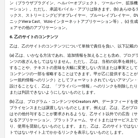
ン（ブラウザプラグイン、ヘルパーオブジェクト、ツールバー、拡張機
ーション）。ただし、承認モバイル・アプリは除きます。(b) あらゆ
ックス、ストリーミングビデオプレイヤー、ブルーレイプレイヤー、DVDプ
ニックViera Cast、Vizioインターネットアプリケーション等）。(
ェアその他のアプリケーション。
6. 乙のサイトのコンテンツ
乙は、乙のサイトのコンテンツについて単独で責任を負い、以下記載の
(a) 乙は、いかなる方法であれ、追加情報を加えることも含め、プロ
ンツの改ざんをしてはなりません。ただし、乙は、当初の比率を維持し
することや、テキストの意味を大幅に変更しない方法または事実として
コンテンツの一部を省略することはできます。甲が乙に提供することが
シー規約情報へのリンク）としてフォーマットされていないアマゾン・
設けることなく、乙は、「プライバシー情報」へのリンクを削除したり
または判読できないようにしないものとします。
(b) 乙は、プログラム・コンテンツやCreators API、データフ
ブライセンスまたは譲渡しないものとします。例えば、乙は、乙がプロ
はその他付与することが要求されるような、乙サイト以外での広告（サ
なるアプリケーション、プラットフォーム、サイトまたはサービス上で
り、使用を奨励しないものとします。 また、乙は、乙のサイトではな
トではないサイト上でかかるリンクを表示しないものとします。