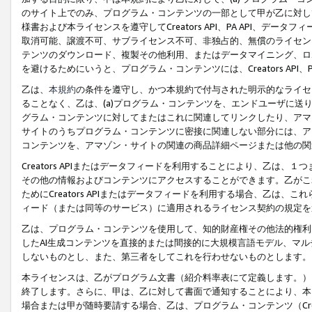
のサイト上でのみ、プログラム・コンテンツの一部として甲が乙に対し
様書および本ライセンスを遵守してCreators API、PA API、
取消可能、譲渡不可、サブライセンス不可、非独占的、無償のライセン
テンツのダウンロード、複製その他利用、またはデータマイニング、ロ
を避けるためにいうと、プログラム・コンテンツには、Creators AP
乙は、
本規約
の条件を遵守し、かつ本規約で付与された明示的なライセ
ることなく、乙は、(a)プログラム・コンテンツを、エンドユーザに
グラム・コンテンツに対してまたはこれに関連してリンクしたり、アマ
サイトのうちプログラム・コンテンツに密接に関連しない部分には、ア
コンテンツを、アマゾン・サイトの関連の商品詳細ページまたは他の関
Creators APIまたはデータフィードを利用することにより、乙は、
その他の情報およびコンテンツにアクセスすることができます。乙がこ
ためにCreators APIまたはデータフィードを利用する場合、乙は、こ
ィード（または同等のサービス）に適用されるライセンス契約の規定を
乙は、プログラム・コンテンツを使用して、知的財産権その他法的権利
したAI生成コンテンツを直接的または間接的に大規模言語モデル、マ
しないものとし、また、第三者をしてこれを行わせないものとします。
本ライセンスは、乙がプログラム文書（紹介料率表にて定義します。）
終了します。さらに、甲は、乙に対して書面で通知することにより、本
場合または甲が随時要請する場合、乙は、プログラム・コンテンツ（Cre