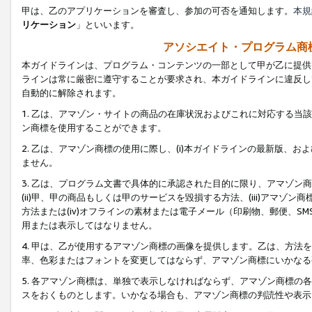
甲は、乙のアプリケーションを審査し、参加の可否を通知します。
本規
リケーション
」といいます。
アソシエイト・プログラム商
本ガイドラインは、プログラム・コンテンツの一部として甲が乙に提供
ラインは常に厳密に遵守することが要求され、本ガイドラインに違反し
自動的に解除されます。
1. 乙は、アマゾン・サイトの商品の在庫状況およびこれに対応する
ン商標を使用することができます。
2. 乙は、アマゾン商標の使用に際し、(i)本ガイドラインの最新版、およ
ません。
3. 乙は、プログラム文書で具体的に承認された目的に限り、アマゾン
(ii)甲、甲の商品もしくは甲のサービスを毀損する方法、(iii)アマ
方法または(iv)オフラインの素材または電子メール（印刷物、郵便、S
用または表示してはなりません。
4. 甲は、乙が使用するアマゾン商標の画像を提供します。乙は、方
率、色彩またはフォントを変更してはならず、アマゾン商標にいかなる
5. 各アマゾン商標は、単独で表示しなければならず、アマゾン商標
スをおくものとします。いかなる場合も、アマゾン商標の判読性や表示