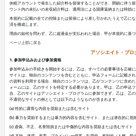
休眠アカウントで発生した紹介料を留保することができ、閉鎖に伴う留
ウント内の未払いの未収紹介料は、適用法による国庫返納または時効に
本規約に記載の全ての控除または留保により差し引かれたうえで乙にな
済を構成します。
理由の如何を問わず、乙に超過金が支払われた場合、甲が本規約に基づ
ページ上部に戻る
アソシエイト・プロ
1. 参加申込みおよび参加資格
参加申込みの手続きを開始するには、乙は、すべての必要事項を正確に
サイトは、独自のコンテンツを含むとともに、申込フォームに記載され
の資料を利用する場合、独自のコンテンツは、乙がコンテンツに含めた
ォームには、乙のサイトを特定する必要があります。甲は、乙の申込フ
合、乙のサイトはアソシエイト・プログラムに参加できず、乙は、乙の
不適切なサイトの例としては以下のようなものが含まれます。
(a) 性的に露骨な内容を奨励または含むサイト
(b) 暴力を奨励するまたは暴力的内容を含むサイト、または潜在的に
(c) 虚偽、不正、名誉毀損または中傷的な内容を奨励または含むサイト
(d) 不快、迷惑、有害、プライバシー侵害、乱用的、差別的（人種、