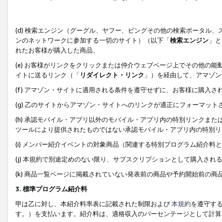
(d) 検索エンジン（グーグル、ヤフー、ビングその他の検索ポータル
ンのネットワークに参加する一切のサイト）（以下「
検索エンジン
」と
れたお客様が購入した商品、
(e) お客様がリンクをクリックまたは仲介ウェブページ上でその他の
イトに送るリンク（「
リダイレクト・リンク
」）を経由して、アマゾン
(f) アマゾン・サイトに適用される条件を遵守せずに、お客様に購入さ
(g) 乙のサイトからアマゾン・サイトへのリンクが適正にフォーマッ
(h) 承認モバイル・アプリ以外のモバイル・アプリ内の特別リンクまたはC
ツールにより提供されたものではない承認モバイル・アプリ内の特別リ
(i) メンバー紹介イベントの対象商品（関連する特別プログラム紹介料と
(j) 本規約で別途定めのない限り、サブスクリプションとして購入され
(k) 商品一覧ページに掲載されていない発表前の商品や予約開始前の商
3. 標準プログラム紹介料
甲は乙に対し、本紹介料率表に記載された制限および
本規約
を遵守す
す。）を支払います。紹介料は、適格収入のパーセンテージとして計算