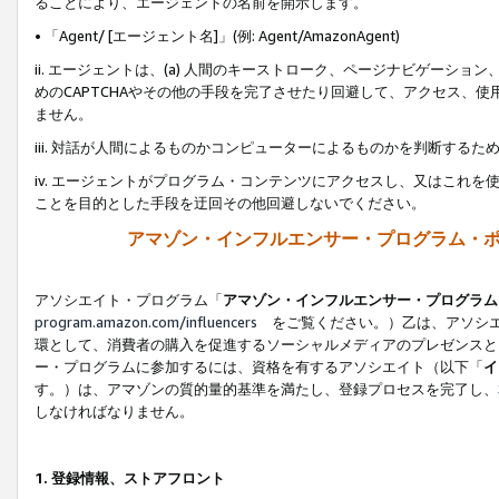
ることにより、エージェントの名前を開示します。
• 「Agent/ [エージェント名]」(例: Agent/AmazonAgent)
ii. エージェントは、(a) 人間のキーストローク、ページナビゲーシ
めのCAPTCHAやその他の手段を完了させたり回避して、アクセス、
ません。
iii. 対話が人間によるものかコンピューターによるものかを判断する
iv. エージェントがプログラム・コンテンツにアクセスし、又はこれ
ことを目的とした手段を迂回その他回避しないでください。
アマゾン・インフルエンサー・プログラム・
アソシエイト・プログラム「
アマゾン・インフルエンサー・プログラム
program.amazon.com/influencers
をご覧ください。）乙は、アソシエ
環として、消費者の購入を促進するソーシャルメディアのプレゼンスと
ー・プログラムに参加するには、資格を有するアソシエイト（以下「
イ
す。）は、アマゾンの質的量的基準を満たし、登録プロセスを完了し、
しなければなりません。
1.
登録情報、ストアフロント