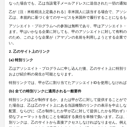
なった場合でも、乙は当該電子メールアドレスに送信された一切の通知
乙が［注：米租税法上定義される］非米国人に該当する場合で、アソシ
乙は、本規約に基づく全てのサービスを米国外で履行することになるも
アソシエイト・プログラムへの参加は無料であり、甲はアソシエイト・
ます。甲はいかなる企業に対しても、甲のアソシエイトに対して有料の
のため、このような企業が（アマゾンの名前を利用しようとする企業で
い。
2. 乙のサイト上のリンク
(a) 特別リンク
乙はアソシエイト・プログラムに申し込んだ後、乙のサイト上に特別リ
および紹介料の発生が可能となります。
特別リンクでは、甲が乙に割り当てたアソシエイトIDを使用しなけれ
(b) 全ての特別リンクに適用される一般要件
特別リンクは乙が制作するか、または甲が乙に対して提供することがで
た場合は、乙は乙のサイト上にある当該種類のリンクの表示を中止しな
配置、ならびに（乙が制作したか甲が乙に対して提供したかを問わず）
切なフォーマットを含むことを確認する責任を単独で負います。乙は、
別リンクは、乙のサイトから直接アクセスしなければなりません。例えば、