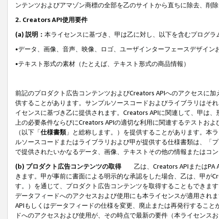
ンテンツおよびアマゾン商標の全部を乙のサイトから直ちに除去、削除
2. Creators API使用要件
(a) 説明：
本ライセンスに基づき、甲は乙に対し、以下を含むプログラ
•データ、画像、音声、映像、ロゴ、ユーザインターフェースデザイン
•テキスト形式の素材（たとえば、テキスト形式の商品情報）
前記のプロダクト広告コンテンツおよびCreators APIへのアクセスに
供することがあります。サンプルソースコードおよびライブラリはそれ
イセンスに基づき乙に提供されます。Creators APIに関連して
上の必要条件ならびにCreators APIの適切な利用に関連するテ
（以下「
仕様書類
」と総称します。）を提供することがあります。本ラ
ルソースコードまたはライブラリおよび甲が提供する仕様書類は、「プ
で提供されたいかなるデータ、画像、テキストその他の情報またはコン
(b) プロダクト広告コンテンツの取得
乙は、Creators APIま
きます。甲が事前に書面による明示的な承認をした場合、乙は、甲がCreator
す。）を通じて、プロダクト広告コンテンツを取得することもできます
データフィードへのアクセスおよび使用にも本ライセンスが適用されます。乙は
APIもしくはデータフィードの仕様を変更、廃止または再発行することがで
ドへのアクセスおよび使用が、その時点で最新の要件（本ライセンスお