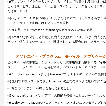
(a)アマゾン・サイトからリンクされるサイト上で販売される商品またはサ
しくはサービス、またはバナー広告、スポンサーリンクもしくはアマゾ
たはサービス）、
(b)乙がアルコール飲料の製造、卸売または頒布のライセンスを有す
に、乙のサイトで宣伝されるアルコール飲料、
(c) 処方薬、またはAmazon Pharmacyが販売するその他の商品、
(d) Amazonが除外すると指定した商品またはサービス。乙は、商品また
ラル上で提供するツールにおいて除外されている場合には、アラートを
アソシエイト・プログラム・モバイル・アプリケー
乙のサイトが携帯電話、タブレットまたは携帯用端末（以下「
モバイル
ウェア・アプリケーションを含む場合、乙のモバイル・アプリケーショ
(a) Google Play、AppleまたはAmazonアプリストアのいずれかで
(b) 無料でダウンロードでき、Amazonへの全てのリンクに無料でアク
(c) 独自のコンテンツを有するものであること、
(d) Amazonのショッピングアプリの機能を模倣（エミュレート）しな
(e) WebViewでAmazonのウェブページをホストまたはレンダリング