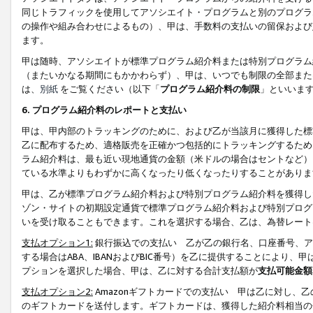
同じトラフィックを使用してアソシエイト・プログラムと別のプログラ
の操作や組み合わせによるもの）、甲は、手数料の支払いの留保および
ます。
甲は随時、アソシエイトが標準プログラム紹介料または特別プログラム
（またいかなる期間にもかかわらず）、甲は、いつでも制限の全部また
は、
別紙
をご覧ください（以下「
プログラム紹介料の制限
」といいま
6. プログラム紹介料のレポートと支払い
甲は、甲内部のトラッキングのために、および乙が当該月に獲得した標
乙に配布するため、適格販売を正確かつ包括的にトラッキングするため
ラム紹介料は、最も近い現地通貨の金額（米ドルの場合はセントなど）
ている水準よりもわずかに高くなったり低くなったりすることがありま
甲は、乙が標準プログラム紹介料および特別プログラム紹介料を獲得し
ゾン・サイトの初期設定通貨で標準プログラム紹介料および特別プログ
いを受け取ることもできます。これを選択する場合、乙は、為替レート
支払オプション1:
銀行振込での支払い 乙が乙の銀行名、口座番号、ア
する場合はABA、IBANおよびBIC番号）を乙に提供することにより
プションを選択した場合、甲は、乙に対する合計支払額が
支払可能金額
支払オプション2:
Amazonギフトカードでの支払い 甲は乙に対し、
のギフトカードを送付します。ギフトカードは、獲得した紹介料相当の