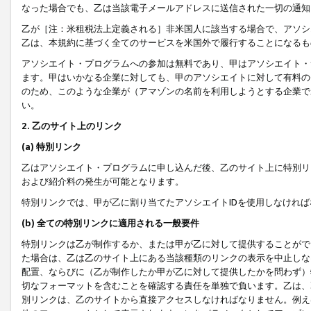
なった場合でも、乙は当該電子メールアドレスに送信された一切の通知
乙が［注：米租税法上定義される］非米国人に該当する場合で、アソシ
乙は、本規約に基づく全てのサービスを米国外で履行することになるも
アソシエイト・プログラムへの参加は無料であり、甲はアソシエイト・
ます。甲はいかなる企業に対しても、甲のアソシエイトに対して有料の
のため、このような企業が（アマゾンの名前を利用しようとする企業で
い。
2. 乙のサイト上のリンク
(a) 特別リンク
乙はアソシエイト・プログラムに申し込んだ後、乙のサイト上に特別リ
および紹介料の発生が可能となります。
特別リンクでは、甲が乙に割り当てたアソシエイトIDを使用しなけれ
(b) 全ての特別リンクに適用される一般要件
特別リンクは乙が制作するか、または甲が乙に対して提供することがで
た場合は、乙は乙のサイト上にある当該種類のリンクの表示を中止しな
配置、ならびに（乙が制作したか甲が乙に対して提供したかを問わず）
切なフォーマットを含むことを確認する責任を単独で負います。乙は、
別リンクは、乙のサイトから直接アクセスしなければなりません。例えば、