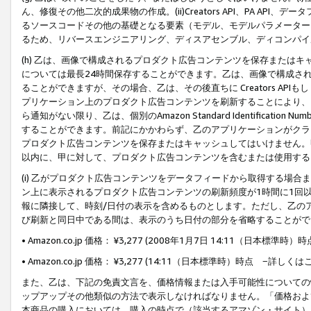
ん、修復その他二次的成果物の作成。(ii)Creators API、PA 
るソースコードその他の基礎となる要素（モデル、モデルパラメーター
るため、リバースエンジニアリング、ディスアセンブル、ディコンパイ
(h) 乙は、画像で構成されるプロダクト広告コンテンツを保存または
については最長24時間保存することができます。乙は、画像で構成さ
ることができますが、その場合、乙は、その後直ちに Creators AP
プリケーション上のプロダクト広告コンテンツを刷新することにより、
ら通知がない限り、乙は、個別のAmazon Standard Identification Nu
することができます。前記にかかわらず、乙のアプリケーションがクラ
プロダクト広告コンテンツを保存またはキャッシュしてはいけません。
以内に、甲に対して、プロダクト広告コンテンツを含むまたは使用する
(i) 乙がプロダクト広告コンテンツをデータフィードから取得する場合または
ン上に表示されるプロダクト広告コンテンツの刷新頻度が1時間に1回
報に隣接して、時刻/日付の表示を含めるものとします。ただし、乙の
び刷新と同日中である間は、表示のうち日付の部分を省略することがで
• Amazon.co.jp 価格： ¥3,277 (2008年1月7日 14:11（日本標準
• Amazon.co.jp 価格： ¥3,277 (14:11（日本標準時）時点 −詳しくは
また、乙は、下記の免責文言を、価格情報または入手可能性についての
ップアップその他類似の方法で表示しなければなりません。「価格およ
本商品の購入においては、購入の時点で（該当するアマゾン・サイト）