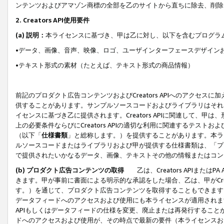
ンテンツおよびアマゾン商標の全部を乙のサイトから直ちに除去、削除
2. Creators API使用要件
(a) 説明：
本ライセンスに基づき、甲は乙に対し、以下を含むプログラ
•データ、画像、音声、映像、ロゴ、ユーザインターフェースデザイン
•テキスト形式の素材（たとえば、テキスト形式の商品情報）
前記のプロダクト広告コンテンツおよびCreators APIへのアクセスに
供することがあります。サンプルソースコードおよびライブラリはそれ
イセンスに基づき乙に提供されます。Creators APIに関連して
上の必要条件ならびにCreators APIの適切な利用に関連するテ
（以下「
仕様書類
」と総称します。）を提供することがあります。本ラ
ルソースコードまたはライブラリおよび甲が提供する仕様書類は、「プ
で提供されたいかなるデータ、画像、テキストその他の情報またはコン
(b) プロダクト広告コンテンツの取得
乙は、Creators APIま
きます。甲が事前に書面による明示的な承認をした場合、乙は、甲がCreator
す。）を通じて、プロダクト広告コンテンツを取得することもできます
データフィードへのアクセスおよび使用にも本ライセンスが適用されます。乙は
APIもしくはデータフィードの仕様を変更、廃止または再発行することがで
ドへのアクセスおよび使用が、その時点で最新の要件（本ライセンスお