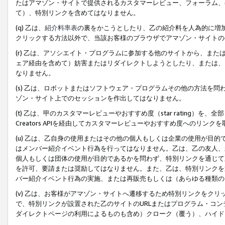
たはアマゾン・サイトで提供されるカスタマーレビュー、フォーラム、
て）、特別リンクを含めてはなりません。
(q) 乙は、
紹介料率表
の裏をかこうとしたり、乙の紹介料を人為的に増
クリックする方法以外で、当該お客様のブラウザでアマゾン・サイトの
(r) 乙は、アソシエイト・プログラムに参加する他のサイトから、ま
ェア経由を含めて）妨害またはリダイレクトしようとしたり、または、
なりません。
(s) 乙は、ロボットまたはソフトウェア・プログラムその他の方法を
ゾン・サイト上でのセッションを作出してはなりません。
(t) 乙は、甲のカスタマーレビューやおすすめ度（star rating
Creators APIを経由してカスタマーレビューやおすすめ度へのリンク
(u) 乙は、乙自身の使用またはその他の個人もしくは企業の使用が目
はメンバー紹介イベント行為を行ってはなりません。乙は、乙の友人、
個人もしくは団体の使用が目的であるかを問わず、特別リンクを通じて
を許可、要請または奨励してはなりません。また、乙は、特別リンクを
バー紹介イベント行為の実施、または再販売もしくは（あらゆる種類の
(v) 乙は、お客様がアマゾン・サイトへ遷移するため特別リンクをク
で、特別リンクが設置された乙のサイトのURLまたはプログラム・コ
ダイレクトページの利用によるものも含め）クローク（覆う）、ハイド