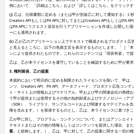
例において、「詳細はこちら」および「詳しくはこちら」をクリックす
(j) 乙は、仕様書類に定める（または甲が別途乙に対して通知する）
Creators APIもしくはPA APIに対してまたはCreators APIもしく
はPA APIにリクエスト送信を行うアプリケーションを作成し公開し
ーにも適用されます。
(k) 乙が乙のアプリケーション上でテキストで構成されるプロダクト
と見えるところに、以下の免責文言を表示するものとします。「［「本
ンにより提供されたものです。これらのコンテンツは「現状有姿」で提
乙は、乙が本ライセンスを遵守していることを確認するために甲が要求
3. 権利留保、乙の提案
本規約において明示的に定める制限されたライセンスを除いて、甲は、
ンツ、Creators API、PA API、データフィード、プロダクト
ト・サイト上の情報およびマテリアル、甲および甲の関連会社の商標お
て甲が提供または使用するその他の知的財産およびテクノロジー（アプ
（SDK）、ライブラリ、サンプルコードおよび関連するマテリアルを
権を含みます。）を留保するものとし、乙は、本ライセンスに基づきこ
乙が甲に対し、プログラム・コンテンツについて、またはアソシエイト
テキストまたはその他の情報もしくはコンテンツを提供した場合、また
案
」と総称します。）、乙は、甲に対して、乙の提案に関する一切の権