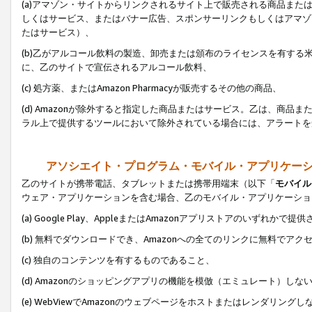
(a)アマゾン・サイトからリンクされるサイト上で販売される商品またはサ
しくはサービス、またはバナー広告、スポンサーリンクもしくはアマゾ
たはサービス）、
(b)乙がアルコール飲料の製造、卸売または頒布のライセンスを有す
に、乙のサイトで宣伝されるアルコール飲料、
(c) 処方薬、またはAmazon Pharmacyが販売するその他の商品、
(d) Amazonが除外すると指定した商品またはサービス。乙は、商品また
ラル上で提供するツールにおいて除外されている場合には、アラートを
アソシエイト・プログラム・モバイル・アプリケー
乙のサイトが携帯電話、タブレットまたは携帯用端末（以下「
モバイル
ウェア・アプリケーションを含む場合、乙のモバイル・アプリケーショ
(a) Google Play、AppleまたはAmazonアプリストアのいずれかで
(b) 無料でダウンロードでき、Amazonへの全てのリンクに無料でアク
(c) 独自のコンテンツを有するものであること、
(d) Amazonのショッピングアプリの機能を模倣（エミュレート）しな
(e) WebViewでAmazonのウェブページをホストまたはレンダリング