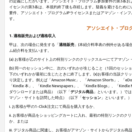
の定義にしたがいます。アソシエイト・プログラム参加要件の第3条お
イセンスの第3条は、本規約終了後も存続します。疑義を避けるためにい
要件、アソシエイト・プログラムIPライセンスまたはアマゾン・イン
す。
アソシエイト・プログ
1. 適格販売および適格収入
甲は、次の場合に発生する「
適格販売
」(本紹介料率表の例外がある場
ム紹介料を支払います。
(a) お客様が乙のサイト上の特別リンクのクリックスルーにてアマゾン
(b) 同一のセッション中に、次のいずれかが生じること（1回のセッ
下のいずれかが最初に生じたときに終了します。(x)お客様の当該クリッ
り決定します。例えば「Amazon Music」、「Amazon Shorts」、「eDo
「Kindle 本」、「Kindle Newspapers」、 「Kindle Blogs」、「
ダウンロードまたは商品）（以下「
デジタル商品
」といいます。）では
マゾン・サイトを訪問した時点）（以下「
セッション
」といいます。）
i. お客様が甲の1-Click注文にて商品を購入するか、
ii. お客様が商品をショッピングカートに入れ、最初の特別リンクの
か、または
iii. デジタル商品に関連し、お客様がアマゾン・サイトからデジタ