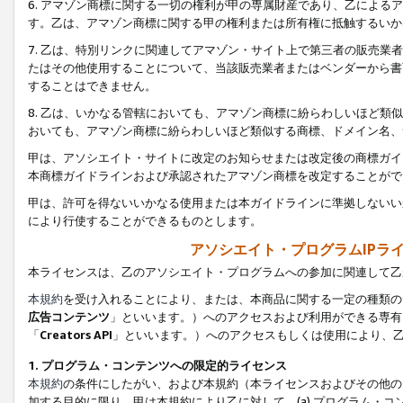
6. アマゾン商標に関する一切の権利が甲の専属財産であり、乙によ
す。乙は、アマゾン商標に関する甲の権利または所有権に抵触するいか
7. 乙は、特別リンクに関連してアマゾン・サイト上で第三者の販売
たはその他使用することについて、当該販売業者またはベンダーから書
することはできません。
8. 乙は、いかなる管轄においても、アマゾン商標に紛らわしいほど
おいても、アマゾン商標に紛らわしいほど類似する商標、ドメイン名、
甲は、アソシエイト・サイトに改定のお知らせまたは改定後の商標ガイ
本商標ガイドラインおよび承認されたアマゾン商標を改定することがで
甲は、許可を得ないいかなる使用または本ガイドラインに準拠しないい
により行使することができるものとします。
アソシエイト・プログラムIPラ
本ライセンスは、乙のアソシエイト・プログラムへの参加に関連して乙
本規約
を受け入れることにより、または、本商品に関する一定の種類の
広告コンテンツ
」といいます。）へのアクセスおよび利用ができる専有
「
Creators API
」といいます。）へのアクセスもしくは使用により、
1. プログラム・コンテンツへの限定的ライセンス
本規約
の条件にしたがい、および本規約（本ライセンスおよびその他の
加する目的に限り、甲は本規約により乙に対して、(a) プログラム・コ