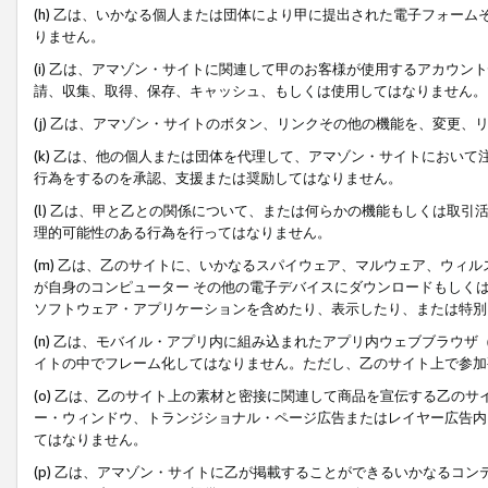
(h) 乙は、いかなる個人または団体により甲に提出された電子フォー
りません。
(i) 乙は、アマゾン・サイトに関連して甲のお客様が使用するアカウ
請、収集、取得、保存、キャッシュ、もしくは使用してはなりません。
(j) 乙は、アマゾン・サイトのボタン、リンクその他の機能を、変更
(k) 乙は、他の個人または団体を代理して、アマゾン・サイトにおい
行為をするのを承認、支援または奨励してはなりません。
(l) 乙は、甲と乙との関係について、または何らかの機能もしくは取
理的可能性のある行為を行ってはなりません。
(m) 乙は、乙のサイトに、いかなるスパイウェア、マルウェア、ウィ
が自身のコンピューター その他の電子デバイスにダウンロードもしく
ソフトウェア・アプリケーションを含めたり、表示したり、または特別
(n) 乙は、モバイル・アプリ内に組み込まれたアプリ内ウェブブラウザ
イトの中でフレーム化してはなりません。ただし、乙のサイト上で参加
(o) 乙は、乙のサイト上の素材と密接に関連して商品を宣伝する乙の
ー・ウィンドウ、トランジショナル・ページ広告またはレイヤー広告内
てはなりません。
(p) 乙は、アマゾン・サイトに乙が掲載することができるいかなるコ