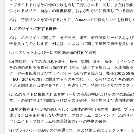
ェブサイトまたはその他の手段を通じて提供される、同じ、または類似
供される商品の「新品」の最低価格、および甲が乙に提供している場合
乙は、特別リンクを宣伝するために、Amazon上に特別リンクを投稿し
3. 乙のサイトに対する責任
乙は、乙のサイトに関して、その開発、運営、依存関係サービスおよび
任を負うものとします。例えば、乙は以下に関して単独で責任を負いま
(a) 乙のサイトおよび一切の関連設備の技術的運営、
(b) 本規約、全ての適用ある法令、条例、規則、政令、命令、ライセ
その他の適用ある政府当局の要件（開示（該当する場合は、米連邦取引
グ、データ保護およびプライバシー（該当する場合は、指令2002/58
（EU）2016/679）に関連するものを含む。）、ならびに乙とそ
される制限または要件を含む。）を遵守して、特別リンク及びプログラ
(c) 乙のサイトに掲載される素材（一切の商品説明およびその他の商
す。）の制作および掲載ならびにその正確性、完全性および適切性の確
(d) 甲の権利または他の個人もしくは団体の権利（著作権、商標、プ
違反または不正利用しない方法で、プログラム・コンテンツ、乙のサイ
ソシエイト・プログラム模倣品対策方針
への準拠の確保
(e) プライバシー規約その他を通じて、および第三者によるクッキー