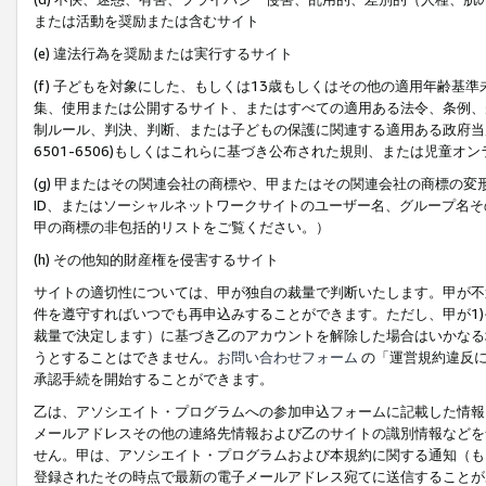
または活動を奨励または含むサイト
(e) 違法行為を奨励または実行するサイト
(f) 子どもを対象にした、もしくは13歳もしくはその他の適用年齢
集、使用または公開するサイト、またはすべての適用ある法令、条例、
制ルール、判決、判断、または子どもの保護に関連する適用ある政府当局の要
6501-6506)もしくはこれらに基づき公布された規則、または児童オ
(g) 甲またはその関連会社の商標や、甲またはその関連会社の商標の
ID、またはソーシャルネットワークサイトのユーザー名、グループ名
甲の商標の非包括的リストをご覧ください。）
(h) その他知的財産権を侵害するサイト
サイトの適切性については、甲が独自の裁量で判断いたします。甲が不
件を遵守すればいつでも再申込みすることができます。ただし、甲が1)
裁量で決定します）に基づき乙のアカウントを解除した場合はいかなる
うとすることはできません。
お問い合わせフォーム
の「運営規約違反に
承認手続を開始することができます。
乙は、アソシエイト・プログラムへの参加申込フォームに記載した情報
メールアドレスその他の連絡先情報および乙のサイトの識別情報などを
せん。甲は、アソシエイト・プログラムおよび本規約に関する通知（も
登録されたその時点で最新の電子メールアドレス宛てに送信することが