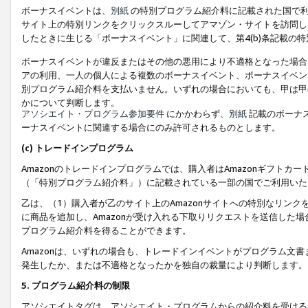
ボーナスイベントは、
別紙
の特別プログラム紹介料に記載された国で利
サイト上の特別リンクをクリックスルーしてアマゾン・サイトを訪問した
したときに生じる「ボーナスイベント」に関連して、第4(b)条記載の
ボーナスイベントが違反またはその他の悪用により不適格となった場合
アの利用、一人の個人による複数のボーナスイベント、ボーナスイベン
別プログラム紹介料を支払いません。いずれの場合においても、甲は甲
かについて判断します。
アソシエイト・プログラム参加要件
にかかわらず、
別紙
記載のボーナ
ーナスイベントに関連する場合にのみ許可されるものとします。
(c) トレードインプログラム
Amazonのトレードインプログラムでは、購入者はAmazonギフト
（「特別プログラム紹介料」）に記載されている一部の国でご利用いた
乙は、（1）購入者が乙のサイト上のAmazonサイトへの特別なリン
に商品を追加し、Amazonが受け入れる下取りリクエストを送信した場
プログラム紹介料を得ることができます。
Amazonは、いずれの場合も、トレードインイベントがプログラム文書
発生したか、または不適格となったかを独自の裁量により判断します。
5. プログラム紹介料の制限
アソシエイトタグは、アソシエイト・プログラムからの紹介料を受ける