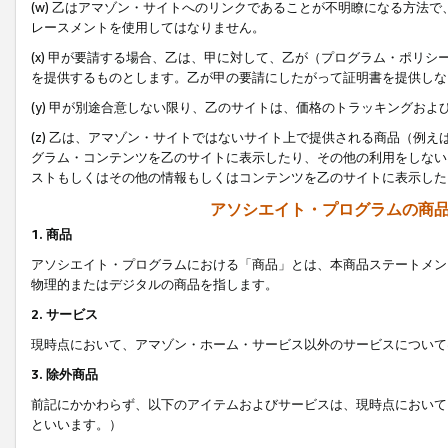
(w) 乙はアマゾン・サイトへのリンクであることが不明瞭になる方法
レースメントを使用してはなりません。
(x) 甲が要請する場合、乙は、甲に対して、乙が（プログラム・ポリ
を提供するものとします。乙が甲の要請にしたがって証明書を提供しな
(y) 甲が別途合意しない限り、乙のサイトは、価格のトラッキングお
(z) 乙は、アマゾン・サイトではないサイト上で提供される商品（例
グラム・コンテンツを乙のサイトに表示したり、その他の利用をしない
ストもしくはその他の情報もしくはコンテンツを乙のサイトに表示した
アソシエイト・プログラムの商
1. 商品
アソシエイト・プログラムにおける「商品」とは、本商品ステートメン
物理的またはデジタルの商品を指します。
2. サービス
現時点において、アマゾン・ホーム・サービス以外のサービスについて
3. 除外商品
前記にかかわらず、以下のアイテムおよびサービスは、現時点において
といいます。）