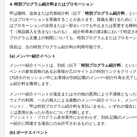
4. 特別プログラム紹介料またはプロモーション
甲は随時、追加または代替紹介料（以下「
特別プログラム紹介料
」とい
たはプロモーションを実施することがあります。疑義を避けるために（
はプロモーションの全部または一部をいつでも中止または変更する権利
て（商品購入を含まないものも）、紹介料率表の第2条において特定さ
プログラム文書上の制限についても、特別プログラムまたはプロモーシ
現在は、次の特別プログラム紹介料が利用可能です。
(a) メンバー紹介イベント
メンバー紹介イベントは、
別紙
（以下「
特別プログラム紹介料
」といい
ベントの参加資格のあるお客様が乙のサイト上の特別リンクをクリック
び(2)そのセッション中にお客様が
別紙
記載のメンバー紹介行為を完了
ム紹介料を獲得します。
メンバー紹介イベントが違反またはその他の悪用により不適格となった
ウェアの利用、一人の個人による複数のメンバー紹介イベント、メンバ
ベント）、甲は特別プログラム紹介料を支払いません。いずれの場合に
くは悪用があったか否かについて判断します。
アソシエイト・プログラム参加要件
にかかわらず、
別紙
記載のメンバー
ー紹介に関連する場合にのみ許可されるものとします。
(b) ボーナスイベント