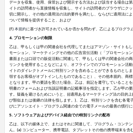
データを収集、使用、保管および開示する方法および該当する場合は第
イトの訪問者から直接情報を収集し、サイトの訪問者のブラウザにクッ
切に開示し、その他の適用法の法的要件を満たし、ならびに適用法によ
ついて情報を提供すること、および
(f)
本規約
に基づき許可されているか否かを問わず、乙によるプログラ
4. プロモーションの制限
乙は、甲もしくは甲の関連会社を代理してまたはアマゾン・サイトもし
モーション、マーケティングその他の広告宣伝活動（「プロモーション
書面または口頭での販促活動に関連して、甲もしくは甲の関連会社の商
リンクを使用することなどにより、オフラインでのプロモーション活動
イトのダイレクトメールに特別リンクを含めることができるものとしま
領するお客様がオプトインしたものであること）、その他本規約、商標
となります。甲の要請を受けた場合、乙は、前記を遵守していることを
明書のフォームおよび当該証明書の記載事項を指定します。乙が甲の要
す。疑義を避けるためにいうと、(i)適用あるマーケティング法の目的上(例
び類似または後継の法律を指します。)、乙は、特別リンクを含む各電子
びにアソシエイト・プログラム関連の全ての電子メールの最善の慣行に
5. ソフトウェアおよびデバイス経由での特別リンクの配布
乙は、以下の媒体上で、またはそれに関連して、プログラム・コンテン
ん。(a) コンピューター、携帯電話、タブレットその他の携帯端末を