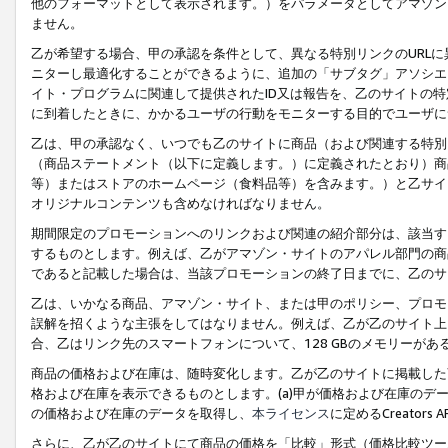
他のフォーマットとして表示されます。）をパラメータとしてアマゾン
ません。
乙が希望する場合、甲の承認を条件として、異なる特別リンクのURL
ニターし最適化することができるように、追加の「サブタグ」アソシエ
イト・プログラムに関連して提供されたID又は報告を、乙のサイトの
に到着したときに、かかるユーザの行動をモニターする目的でユーザに
乙は、甲の承認なく、いつでも乙のサイトに商品（および関連する特別
（商品ステートメント（以下に定義します。）に定義されたとおり）商
等）またはストアのホームページ（食料品等）を含みます。）と乙サイ
オリジナルコンテンツも含めなければなりません。
期間限定のプロモーションへのリンクおよび関連の紹介部分は、該当す
するものとします。例えば、乙がアマゾン・サイトのアパレル部門の商
であると記載した場合は、当該プロモーションの終了日までに、乙のサ
乙は、いかなる商品、アマゾン・サイト、または甲のポリシー、プロモ
誤解を招くような主張をしてはなりません。例えば、乙が乙のサイト上に
合、乙はリンク先のスマートフォンについて、128 GBのメモリーが
商品の価格および在庫は、随時変化します。乙が乙のサイトに掲載した
格および在庫を表示できるものとします。(a)甲が価格および在庫のデータを
の価格および在庫のデータを取得し、
本ライセンス
に定めるCreator
さらに、乙が乙のサイトにて商品の価格を「比較」形式（価格比較ツー