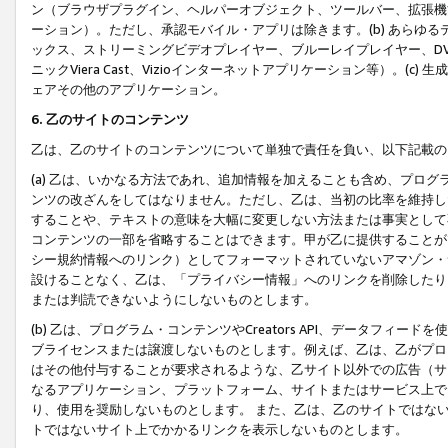
ン（ブラウザプラグイン、ヘルパーオブジェクト、ツールバー、拡張機
ーション）。ただし、承認モバイル・アプリは除きます。(b) あらゆ
ックス、ストリーミングビデオプレイヤー、ブルーレイプレイヤー、DVDプ
ニックViera Cast、Vizioインターネットアプリケーション等）。(
ェアその他のアプリケーション。
6. 乙のサイトのコンテンツ
乙は、乙のサイトのコンテンツについて単独で責任を負い、以下記載の
(a) 乙は、いかなる方法であれ、追加情報を加えることも含め、プロ
ンツの改ざんをしてはなりません。ただし、乙は、当初の比率を維持し
することや、テキストの意味を大幅に変更しない方法または事実として
コンテンツの一部を省略することはできます。甲が乙に提供することが
シー規約情報へのリンク）としてフォーマットされていないアマゾン・
設けることなく、乙は、「プライバシー情報」へのリンクを削除したり
または判読できないようにしないものとします。
(b) 乙は、プログラム・コンテンツやCreators API、データフ
ブライセンスまたは譲渡しないものとします。例えば、乙は、乙がプロ
はその他付与することが要求されるような、乙サイト以外での広告（サ
なるアプリケーション、プラットフォーム、サイトまたはサービス上で
り、使用を奨励しないものとします。 また、乙は、乙のサイトではな
トではないサイト上でかかるリンクを表示しないものとします。