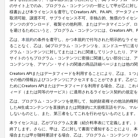
のサイト上でのみ、プログラム・コンテンツの一部として甲が乙に対し
様書および本ライセンスを遵守してCreators API、PA API、
取消可能、譲渡不可、サブライセンス不可、非独占的、無償のライセン
テンツのダウンロード、複製その他利用、またはデータマイニング、ロ
を避けるためにいうと、プログラム・コンテンツには、Creators AP
乙は、
本規約
の条件を遵守し、かつ本規約で付与された明示的なライセ
ることなく、乙は、(a)プログラム・コンテンツを、エンドユーザに
グラム・コンテンツに対してまたはこれに関連してリンクしたり、アマ
サイトのうちプログラム・コンテンツに密接に関連しない部分には、ア
コンテンツを、アマゾン・サイトの関連の商品詳細ページまたは他の関
Creators APIまたはデータフィードを利用することにより、乙は、
その他の情報およびコンテンツにアクセスすることができます。乙がこ
ためにCreators APIまたはデータフィードを利用する場合、乙は、こ
ィード（または同等のサービス）に適用されるライセンス契約の規定を
乙は、プログラム・コンテンツを使用して、知的財産権その他法的権利
したAI生成コンテンツを直接的または間接的に大規模言語モデル、マ
しないものとし、また、第三者をしてこれを行わせないものとします。
本ライセンスは、乙がプログラム文書（紹介料率表にて定義します。）
終了します。さらに、甲は、乙に対して書面で通知することにより、本
場合または甲が随時要請する場合、乙は、プログラム・コンテンツ（Cre