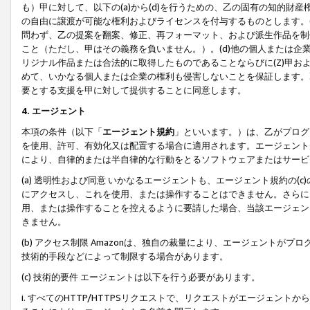
も）甲に対して、以下の(a)から(d)を行うための、乙の固有の知的
の自由に譲渡が可能な権利およびライセンスを付与するものとします。(
問わず、乙の提案を翻案、修正、再フォーマット、および派生作品を制
こと（ただし、甲はその義務を負いません。）。(d)他の個人または企
リジナル作品または合法的に取得したものであることならびに(Z)甲
めて、いかなる個人または企業の権利も侵害しないことを保証します。
要とする支援を甲に対して提供することに同意します。
4. エージェント
本項の条件（以下「
エージェント規約
」といいます。）は、乙がプログ
を使用、許可、有効化又は配置する場合に適用されます。エージェント
により、自律的または半自律的な行動をとるソフトウェアまたはサービ
(a) 透明性および同意 いかなるエージェントも、エージェント規約の
にアクセスし、これを使用、または操作することはできません。さらに、
用、または操作することを控えるように要請した場合、当該エージェン
きません。
(b) アクセス制限 Amazonは、独自の裁量により、エージェント
技術的手段などによって制限する場合があります。
(c) 技術的要件 エージェントは以下を行う必要があります。
i. すべてのHTTP/HTTPSリクエストで、リクエストがエージェ