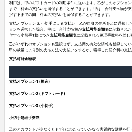
利用は、甲のギフトカードの利用条件に従います。乙がこのオプション
まで、料金の支払いを留保することができます。甲は、合計支払額が支
択するまでの間、料金の支払いを留保することができます。
支払オプション 3:
小切手による支払い 乙が自身の住所を乙に通知し
ョンを選択した場合、甲は、合計支払額が
支払可能金額表
に記載された
付する小切手1枚につき
支払可能金額表
に記載される処理手数料を差し
乙がいずれのオプションも選択せず、支払用の有効な情報も登録してい
甲の裁量により別の支払方法で支払いをするか、獲得した紹介料の支払
支払可能金額表
支払オプション1 (振込)
支払オプション2 (ギフトカード)
支払オプション3 (小切手)
小切手処理手数料
乙のアカウントが少なくとも1年にわたっていかなる実質的な活動を行