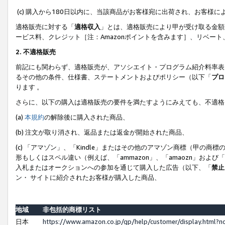
(c) 購入から180日以内に、当該商品がお客様宛に出荷され、お客
適格販売に対する「
適格収入
」とは、適格販売により甲が受け取る金額
ービス料、クレジット［注：Amazonポイントを含みます］、リベー
2. 不適格販売
前記にも関わらず、適格販売が、アソシエイト・プログラム紹介料率表
るその他の条件、仕様書、ステートメントおよびポリシー（以下「
プロ
ります 。
さらに、以下の購入は適格販売の要件を満たすようにみえても、不適格
(a)
本規約
の解除後に購入された商品、
(b) 注文が取り消され、返品または返金が開始された商品、
(c) 「アマゾン」、「Kindle」またはその他のアマゾン商標（甲
形もしくはスペル違い（例えば、「ammazon」、「amaozn」およ
入札またはオークションへの参加を通じて購入した広告（以下、「
禁止
ン・ サイトに紹介されたお客様が購入した商品、
地域
非包括的商標リスト
日本
https://www.amazon.co.jp/gp/help/customer/display.html