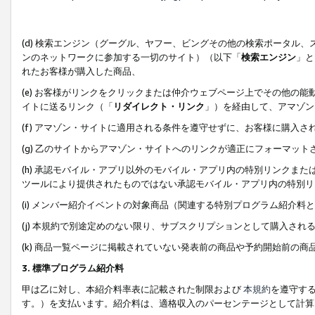
(d) 検索エンジン（グーグル、ヤフー、ビングその他の検索ポータル
ンのネットワークに参加する一切のサイト）（以下「
検索エンジン
」と
れたお客様が購入した商品、
(e) お客様がリンクをクリックまたは仲介ウェブページ上でその他の
イトに送るリンク（「
リダイレクト・リンク
」）を経由して、アマゾン
(f) アマゾン・サイトに適用される条件を遵守せずに、お客様に購入さ
(g) 乙のサイトからアマゾン・サイトへのリンクが適正にフォーマッ
(h) 承認モバイル・アプリ以外のモバイル・アプリ内の特別リンクまたはC
ツールにより提供されたものではない承認モバイル・アプリ内の特別リ
(i) メンバー紹介イベントの対象商品（関連する特別プログラム紹介料と
(j) 本規約で別途定めのない限り、サブスクリプションとして購入され
(k) 商品一覧ページに掲載されていない発表前の商品や予約開始前の商
3. 標準プログラム紹介料
甲は乙に対し、本紹介料率表に記載された制限および
本規約
を遵守す
す。）を支払います。紹介料は、適格収入のパーセンテージとして計算