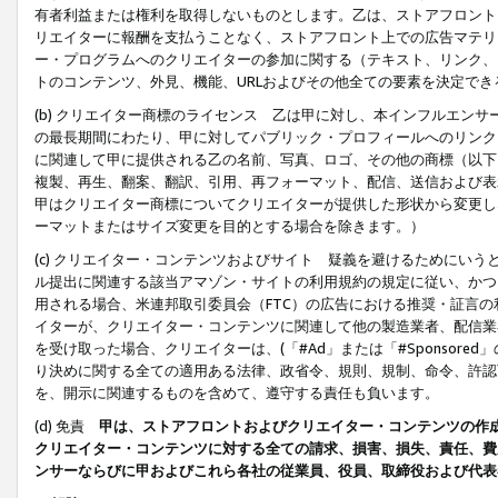
有者利益または権利を取得しないものとします。乙は、ストアフロントに
リエイターに報酬を支払うことなく、ストアフロント上での広告マテリア
ー・プログラムへのクリエイターの参加に関する（テキスト、リンク、
トのコンテンツ、外見、機能、URLおよびその他全ての要素を決定で
(b) クリエイター商標のライセンス 乙は甲に対し、本インフルエン
の最長期間にわたり、甲に対してパブリック・プロフィールへのリンク
に関連して甲に提供される乙の名前、写真、ロゴ、その他の商標（以下
複製、再生、翻案、翻訳、引用、再フォーマット、配信、送信および表
甲はクリエイター商標についてクリエイターが提供した形状から変更し
ーマットまたはサイズ変更を目的とする場合を除きます。）
(c) クリエイター・コンテンツおよびサイト 疑義を避けるためにい
ル提出に関連する該当アマゾン・サイトの利用規約の規定に従い、かつ、
用される場合、米連邦取引委員会（FTC）の広告における推奨・証言
イターが、クリエイター・コンテンツに関連して他の製造業者、配信業
を受け取った場合、クリエイターは、(「#Ad」または「#Sponsor
り決めに関する全ての適用ある法律、政省令、規則、規制、命令、許認
を、開示に関連するものを含めて、遵守する責任も負います。
(d) 免責
甲は、ストアフロントおよびクリエイター・コンテンツの作
クリエイター・コンテンツに対する全ての請求、損害、損失、責任、費
ンサーならびに甲およびこれら各社の従業員、役員、取締役および代表