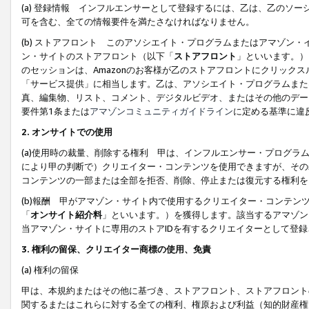
(a) 登録情報 インフルエンサーとして登録するには、乙は、乙のソ
可を含む、全ての情報要件を満たさなければなりません。
(b) ストアフロント このアソシエイト・プログラムまたはアマゾン
ン・サイトのストアフロント（以下「
ストアフロント
」といいます。）
のセッションは、Amazonのお客様が乙のストアフロントにクリック
「サービス提供」に相当します。乙は、アソシエイト・プログラムまた
真、編集物、リスト、コメント、デジタルビデオ、またはその他のデー
要件第1条または
アマゾンコミュニティガイドライン
に定める基準に違
2.
オンサイトでの使用
(a)使用時の裁量、削除する権利 甲は、インフルエンサー・プログラ
により甲の判断で）クリエイター・コンテンツを使用できますが、その
コンテンツの一部または全部を拒否、削除、停止または復元する権利を
(b)報酬 甲がアマゾン・サイト内で使用するクリエイター・コンテン
「
オンサイト紹介料
」といいます。）を獲得します。該当するアマゾン
当アマゾン・サイトに専用のストアIDを有するクリエイターとして登
3.
権利の留保、クリエイター商標の使用、免責
(a) 権利の留保
甲は、本規約またはその他に基づき、ストアフロント、ストアフロント
関するまたはこれらに対する全ての権利、権原および利益（知的財産権