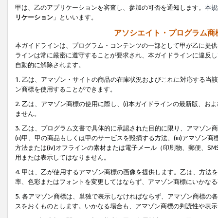
甲は、乙のアプリケーションを審査し、参加の可否を通知します。
本規
リケーション
」といいます。
アソシエイト・プログラム商
本ガイドラインは、プログラム・コンテンツの一部として甲が乙に提供
ラインは常に厳密に遵守することが要求され、本ガイドラインに違反し
自動的に解除されます。
1. 乙は、アマゾン・サイトの商品の在庫状況およびこれに対応する
ン商標を使用することができます。
2. 乙は、アマゾン商標の使用に際し、(i)本ガイドラインの最新版、およ
ません。
3. 乙は、プログラム文書で具体的に承認された目的に限り、アマゾン
(ii)甲、甲の商品もしくは甲のサービスを毀損する方法、(iii)アマ
方法または(iv)オフラインの素材または電子メール（印刷物、郵便、S
用または表示してはなりません。
4. 甲は、乙が使用するアマゾン商標の画像を提供します。乙は、方
率、色彩またはフォントを変更してはならず、アマゾン商標にいかなる
5. 各アマゾン商標は、単独で表示しなければならず、アマゾン商標
スをおくものとします。いかなる場合も、アマゾン商標の判読性や表示