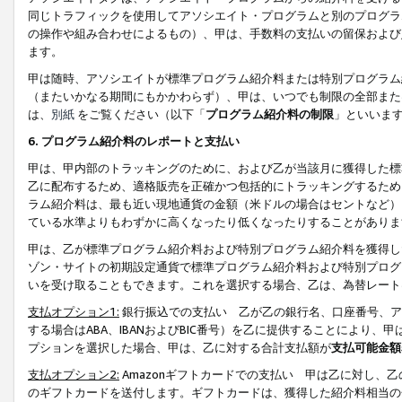
同じトラフィックを使用してアソシエイト・プログラムと別のプログラ
の操作や組み合わせによるもの）、甲は、手数料の支払いの留保および
ます。
甲は随時、アソシエイトが標準プログラム紹介料または特別プログラム
（またいかなる期間にもかかわらず）、甲は、いつでも制限の全部また
は、
別紙
をご覧ください（以下「
プログラム紹介料の制限
」といいま
6. プログラム紹介料のレポートと支払い
甲は、甲内部のトラッキングのために、および乙が当該月に獲得した標
乙に配布するため、適格販売を正確かつ包括的にトラッキングするため
ラム紹介料は、最も近い現地通貨の金額（米ドルの場合はセントなど）
ている水準よりもわずかに高くなったり低くなったりすることがありま
甲は、乙が標準プログラム紹介料および特別プログラム紹介料を獲得し
ゾン・サイトの初期設定通貨で標準プログラム紹介料および特別プログ
いを受け取ることもできます。これを選択する場合、乙は、為替レート
支払オプション1:
銀行振込での支払い 乙が乙の銀行名、口座番号、ア
する場合はABA、IBANおよびBIC番号）を乙に提供することにより
プションを選択した場合、甲は、乙に対する合計支払額が
支払可能金額
支払オプション2:
Amazonギフトカードでの支払い 甲は乙に対し、
のギフトカードを送付します。ギフトカードは、獲得した紹介料相当の