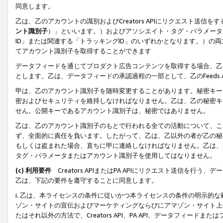
同意します。
乙は、乙のアカウントの識別およびCreators APIにリクエスト送
ント識別子
）」といいます。）およびアソシエイト・タグ・パラメータ（
ID」または関連する「トラッキングID」のいずれかとなります。）の両方
てアカウント識別子を取得することができます
データフィードを通じてプロダクト広告コンテンツを取得する場合、乙は、Cre
とします。乙は、データフィードの承認過程の一部として、乙のFeeds
甲は、乙のアカウント識別子を随時変更することがあります。秘密キー
密およびセキュリティを維持しなければなりません。乙は、乙の秘密キ
せん。公開キーであるアカウント識別子は、秘密ではありません。
乙は、乙のアカウント識別子のもとで行われる全ての活動について、こ
ず、全面的に責任を負います。したがって、乙は、乙以外の者が乙の秘
もしくは盗まれた場合、直ちに甲に連絡しなければなりません。乙は、
タグ・パラメータまたはアカウント識別子を使用してはなりません。
(c) 利用要件
Creators APIまたはPA APIにリクエスト送信を
乙は、下記の要件を遵守することに同意します。
i. 乙は、本ライセンスの条件に従いかつ本ライセンスの条件の明示的
ゾン・サイトの宣伝およびマーケティングならびにアマゾン・サイト上
たはそれ以外の方法で、Creators API、PA API、データフィー