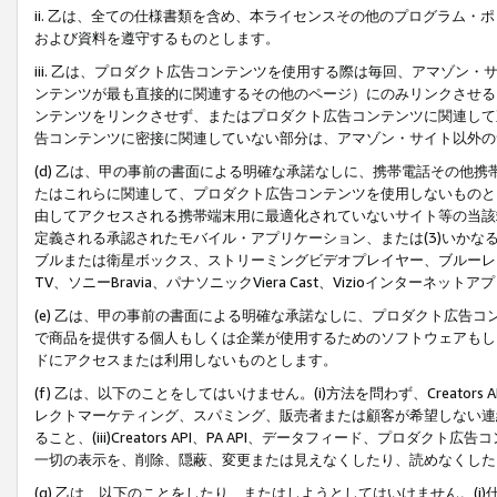
ii. 乙は、全ての仕様書類を含め、本ライセンスその他のプログラム
および資料を遵守するものとします。
iii. 乙は、プロダクト広告コンテンツを使用する際は毎回、アマゾ
ンテンツが最も直接的に関連するその他のページ）にのみリンクさせる
ンテンツをリンクさせず、またはプロダクト広告コンテンツに関連して
告コンテンツに密接に関連していない部分は、アマゾン・サイト以外の
(d) 乙は、甲の事前の書面による明確な承諾なしに、携帯電話その他
たはこれらに関連して、プロダクト広告コンテンツを使用しないものと
由してアクセスされる携帯端末用に最適化されていないサイト等の当該端
定義される承認されたモバイル・アプリケーション、または(3)いか
ブルまたは衛星ボックス、ストリーミングビデオプレイヤー、ブルーレイ
TV、ソニーBravia、パナソニックViera Cast、Vizioインター
(e) 乙は、甲の事前の書面による明確な承諾なしに、プロダクト広告
で商品を提供する個人もしくは企業が使用するためのソフトウェアもしくはその
ドにアクセスまたは利用しないものとします。
(f) 乙は、以下のことをしてはいけません。(i)方法を問わず、Creator
レクトマーケティング、スパミング、販売者または顧客が希望しない連
ること、(iii)Creators API、PA API、データフィード、プ
一切の表示を、削除、隠蔽、変更または見えなくしたり、読めなくした
(g) 乙は、以下のことをしたり、またはしようとしてはいけません。(