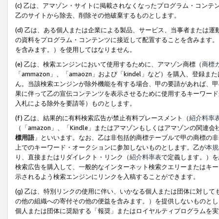
(c) 乙は、アマゾン・サイトに掲載されなくなったプログラム・コン
乙のサイトから除去、削除その他破棄するものとします。
(d) 乙は、ある個人または企業による製品、サービス、当事者または
の資料をプログラム・コンテンツに接近して配置することを含みます。
を含みます。）を使用してはなりません。
(e) 乙は、検索エンジンにおいて使用するために、アマゾン商標（
商標
「ammazon」、「amaozn」および「kindel」など）を購入
ん。当該検索エンジンが除外機能を有する場合、甲の要請があれば、甲
果に伴って乙の宣伝コンテンツを表示させるために使用するキーワード
入札による除外を要請等）ものとします。
(f) 乙は、結果的に有料検索広告が禁止有料プレースメント（
紹介料率
（「amazon」、「Kindle」またはアマゾンもしくはアマゾンの
標用語
」といいます。なお、乙は非包括的商標テーブルで甲の商標の非
上でのキーワード・オークションに参加しないものとします。乙が
本規
り、直接またはリダイレクト・リンク（
紹介料率表
で定義します。）を
検索広告を購入して、一般的なインターネット検索クエリーまたはキー
示されるよう検索エンジンにリンクを入稿することができます。
(g) 乙は、特別リンクの使用に伴い、いかなる個人または団体に対し
の他の組織への寄付その他の便益を含みます。）を提供しないものとし
個人または団体に奨励する「報奨」またはロイヤルティプログラムを実