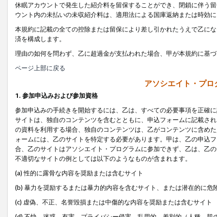
休眠アカウントで発生した紹介料を留保することができ、閉鎖に伴う留
ウント内の未払いの未収紹介料は、適用法による国庫返納または時効に
本規約に記載の全ての控除または留保により差し引かれたうえで乙にな
済を構成します。
理由の如何を問わず、乙に超過金が支払われた場合、甲が本規約に基づ
ページ上部に戻る
アソシエイト・プロ
1. 参加申込みおよび参加資格
参加申込みの手続きを開始するには、乙は、すべての必要事項を正確に
サイトは、独自のコンテンツを含むとともに、申込フォームに記載され
の資料を利用する場合、独自のコンテンツは、乙がコンテンツに含めた
ォームには、乙のサイトを特定する必要があります。甲は、乙の申込フ
合、乙のサイトはアソシエイト・プログラムに参加できず、乙は、乙の
不適切なサイトの例としては以下のようなものが含まれます。
(a) 性的に露骨な内容を奨励または含むサイト
(b) 暴力を奨励するまたは暴力的内容を含むサイト、または潜在的に
(c) 虚偽、不正、名誉毀損または中傷的な内容を奨励または含むサイト
(d) 不快、迷惑、有害、プライバシー侵害、乱用的、差別的（人種、