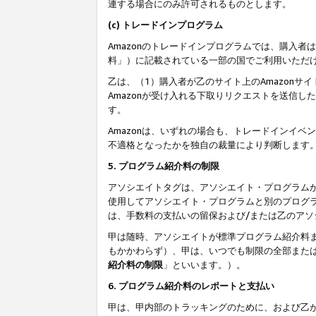
連する場合にのみ許可されるものとします。
(c) トレードインプログラム
Amazonのトレードインプログラムでは、購入者
料」）に記載されている一部の国でご利用いただ
乙は、（1）購入者が乙のサイト上のAmazon
Amazonが受け入れる下取りリクエストを送信し
す。
Amazonは、いずれの場合も、トレードインイベ
不適格となったかを独自の裁量により判断します
5. プログラム紹介料の制限
アソシエイトタグは、アソシエイト・プログラム
使用してアソシエイト・プログラムと別のプログ
は、手数料の支払いの留保および/または乙のア
甲は随時、アソシエイトが標準プログラム紹介料
もかかわらず）、甲は、いつでも制限の全部また
紹介料の制限
」といいます。）。
6. プログラム紹介料のレポートと支払い
甲は、甲内部のトラッキングのために、および乙