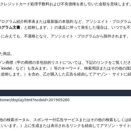
ト、クレジットカード処理手数料および不良債権を差し引いた金額を意味します
プログラム紹介料率表または最新版の本規約 など、アソシエイト・プログラ
ログラム文書
」と総称します。）の違反に伴って発生した場合は、いつでも不
うにみえても、不適格となり、アソシエイト・プログラムから除外されます。
れた商品、
他のアマゾン商標（甲の商標の非包括的リストについては、下記のリンクをご覧く
よび「kindel」など）も含みます。）等のキーワード、検索用語またはその
と総称します。）を含め、乙が購入した広告を経由してアマゾン・ サイトに
stomer/display.html?nodeId=201909280
その他の検索ポータル、スポンサー付広告サービスまたはその他の検索もしく
といいます。）上に生成または表示されるリンクを経由してアマゾン・サイト