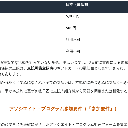
日本（最低額）
5,000円
500円
利用不可
利用不可
なる実質的な活動を行っていない場合、甲はいつでも、7日前に書面による通
留保額の上限は、
支払可能金額表
のギフトカードの最低額とします。さらに、
合もあります。
引かれたうえで乙になされた全ての支払いは、本規約に基づき乙に支払うべき
合、甲が本規約に基づき後日乙に支払う紹介料から同額を調整または相殺する
アソシエイト・プログラム参加要件（「参加要件」）
ての必要事項を正確に記入したアソシエイト・プログラム申込フォームを提出