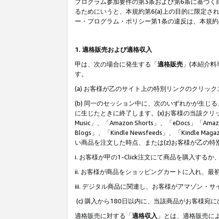
プログラム参加要件の第3条および第6条に基づく
るためにいうと、本規約第6(a)上の目的に限定
ー・プログラム・ポリシー第1条の違反は、本規
1. 適格販売および適格収入
甲は、次の場合に発生する「
適格販売
」(本紹介
す。
(a) お客様が乙のサイト上の特別リンクのクリッ
(b) 同一のセッション中に、次のいずれかが生
に生じたときに終了します。(x)お客様の当該クリ
Music」、「Amazon Shorts」、「eDocs」「Ama
Blogs」、「Kindle Newsfeeds」、「Ki
い商品を注文した時点、または(z)お客様が乙の
i. お客様が甲の1-Click注文にて商品を購入するか
ii. お客様が商品をショッピングカートに入れ
iii. デジタル商品に関連し、お客様がアマゾ
(c) 購入から180日以内に、当該商品がお客
適格販売に対する「
適格収入
」とは、適格販売に