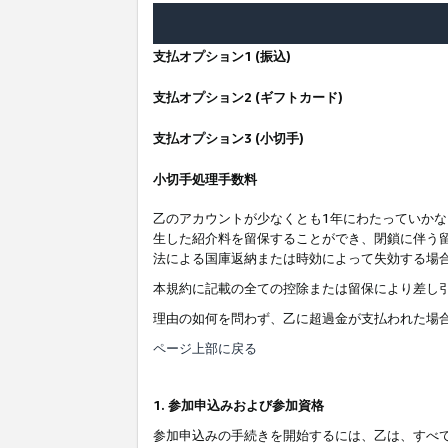
支払オプション1 (振込)
支払オプション2 (ギフトカード)
支払オプション3 (小切手)
小切手処理手数料
乙のアカウントが少なくとも1年にわたっていか
生した紹介料を留保することができ、閉鎖に伴う
法による国庫返納または時効によって失効する場
本規約に記載の全ての控除または留保により差し
理由の如何を問わず、乙に超過金が支払われた場
ページ上部に戻る
1. 参加申込みおよび参加資格
参加申込みの手続きを開始するには、乙は、すべ