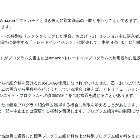
はAmazonギフトカードと引き換えに対象商品の下取りを行うことができま
けます。
サイトへの特別なリンクをクリックした場合、および（2）セッション中に購入
た場合に発生する「トレードインイベント」に関連して、本第 4 条（b）に
ントがプログラム文書またはAmazonトレードインプログラムの利用規約に
。
からの紹介料を受けるためにのみ使用しなければなりません。乙（および/ま
ラムの両方から手数料を得ようとしている場合（例えば、アトリビューション
ソシエイト・プログラムへの参加の終了を含む措置を講じることがあります。
または特別プログラム紹介料を獲得する機会に制限を加えることがあります。
は一部を中止または変更する権利を留保します。プログラム紹介料の制限につ
が当該月に獲得した標準プログラム紹介料および特別プログラム紹介料をまと