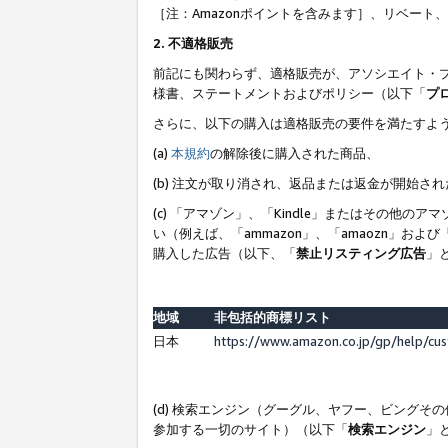
［注：Amazonポイントを含みます］、リベー
2. 不適格販売
前記にも関わらず、適格販売が、アソシエイト・
様書、ステートメントおよびポリシー（以下「
プ
さらに、以下の購入は適格販売の要件を満たすよ
(a)
本規約
の解除後に購入された商品、
(b) 注文が取り消され、返品または返金が開始さ
(c) 「アマゾン」、「Kindle」またはその
い（例えば、「ammazon」、「amaozn」お
購入した広告（以下、「
禁止リスティング広告
」
地域
非包括的商標リスト
日本
https://www.amazon.co.jp/gp/help/cu
(d) 検索エンジン（グーグル、ヤフー、ビング
参加する一切のサイト）（以下「
検索エンジン
」