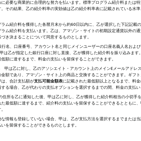
めに必要な商業的に合理的な努力を払います。標準プログラム紹介料または特
す。その結果、乙の紹介料率の実効値は乙の紹介料率表に記載されている水準
グラム紹介料を獲得した各暦月末から約60日以内に、乙が選択した下記記載
グラム紹介料を支払います。乙は、アマゾン・サイトの初期設定通貨以外の通
基づき決まることについて同意するものとします。
行名、口座番号、アカウント名と同じメインユーザーの口座名義人名および
より、甲は乙が指定した銀行口座に対し直接、乙が獲得した紹介料を振り込みま
最低額に達するまで、料金の支払いを留保することができます。
払い 甲は乙に対し、乙のアソシエイト・アカウント上のメインEメールアドレ
の金額であり、アマゾン・サイト上の商品と交換することができます。ギフト
甲は、合計支払額が
支払可能金額表
に記載された最低額以上となるまで、料金
過する場合、乙が代わりの支払オプションを選択するまでの間、料金の支払い
の住所を乙に通知した後、甲は乙に対し、乙が獲得した紹介料相当の小切手
れた最低額に達するまで、紹介料の支払いを留保することができるとともに、
す。
効な情報も登録していない場合、甲は、乙が支払方法を選択するまでまたは当
払いを留保することができるものとします。