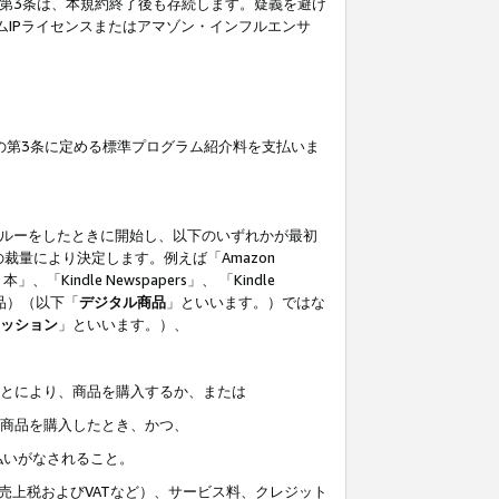
の第3条は、本規約終了後も存続します。疑義を避け
ムIPライセンスまたはアマゾン・インフルエンサ
の第3条に定める標準プログラム紹介料を支払いま
スルーをしたときに開始し、以下のいずれかが最初
裁量により決定します。例えば「Amazon
」、「Kindle Newspapers」、 「Kindle
は商品）（以下「
デジタル商品
」といいます。）ではな
ッション
」といいます。）、
ことにより、商品を購入するか、または
該商品を購入したとき、かつ、
払いがなされること。
売上税およびVATなど）、サービス料、クレジット