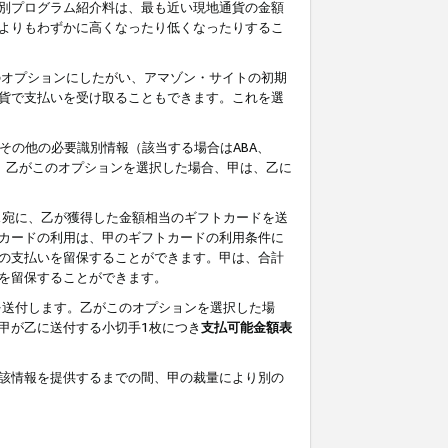
別プログラム紹介料は、最も近い現地通貨の金額
よりもわずかに高くなったり低くなったりするこ
のオプションにしたがい、アマゾン・サイトの初期
貨で支払いを受け取ることもできます。これを選
その他の必要識別情報（該当する場合はABA、
す。乙がこのオプションを選択した場合、甲は、乙に
ス宛に、乙が獲得した金額相当のギフトカードを送
カードの利用は、甲のギフトカードの利用条件に
の支払いを留保することができます。甲は、合計
を留保することができます。
を送付します。乙がこのオプションを選択した場
甲が乙に送付する小切手1枚につき
支払可能金額表
該情報を提供するまでの間、甲の裁量により別の