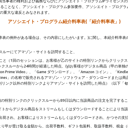
両当事者の権利および義務ならびにアソシエイト・プログラムIPライセンス
されることなく、アソシエイト・プログラム参加要件、アソシエイト・プログラ
約の重大な違反とみなされます。
アソシエイト・プログラム紹介料率表(「紹介料率表」)
料率表の例外がある場合は、その内容にしたがいます。)に関し、本紹介料率表
クスルーにてアマゾン・サイトを訪問すること、
じること（1回のセッションは、お客様が乙のサイトの特別リンクからクリック
ックスルーから24時間が経過した時点、(y)お客様がデジタル商品（甲の単独の
zon Prime Video」、「Game ダウンロード」、「Amazon コイン」、「Kindle 本
ndle Magazines」の名称で販売されるアマゾン・ソフトウェア・ダウンロードまた
特別リンク以外の特別リンクよりアマゾン・サイトを訪問した時点）（以下「
セ
、
、最初の特別リンクのクリックスルーから89日以内に当該商品の注文を完了する
ン・サイトからデジタル商品をストリームもしくはダウンロードすることにより当
様宛に出荷され、お客様によりストリームもしくはダウンロードされ、かつその支
より甲が受け取る金額から、出荷手数料、ギフト包装料、取扱手数料、税金（