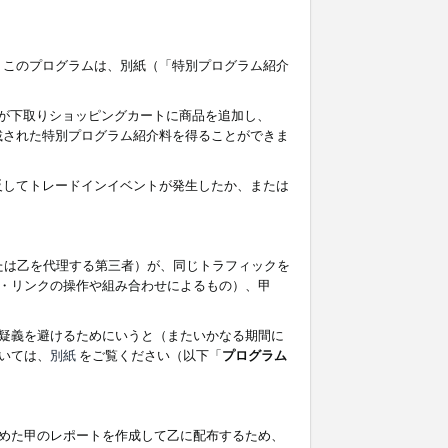
す。このプログラムは、別紙（「特別プログラム紹介
者が下取りショッピングカートに商品を追加し、
記載された特別プログラム紹介料を得ることができま
違反してトレードインイベントが発生したか、または
たは乙を代理する第三者）が、同じトラフィックを
・リンクの操作や組み合わせによるもの）、甲
疑義を避けるためにいうと（またいかなる期間に
いては、
別紙
をご覧ください（以下「
プログラム
めた甲のレポートを作成して乙に配布するため、