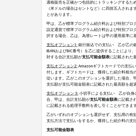
適格販売を正確かつ包括的にトラッキングするた
（米ドルの場合はセントなど）に四捨五入されま
とがあります。
甲は、乙が標準プログラム紹介料および特別プロ
設定通貨で標準プログラム紹介料および特別プロ
択する場合、乙は、為替レートは甲の運用基準に
支払オプション1:
銀行振込での支払い 乙が乙の銀
IBANおよびBIC番号）を乙に提供することに
対する合計支払額が
支払可能金額表
に記載された
支払オプション2:
Amazonギフトカードでの支
付します。ギフトカードは、獲得した紹介料相当
従います。乙がこのオプションを選択した場合、
支払額が支払可能金額表に記載された最高額を超
支払オプション 3:
小切手による支払い 乙が自身
合、甲は、合計支払額が
支払可能金額表
に記載さ
に記載される処理手数料を差し引くことができま
乙がいずれのオプションも選択せず、支払用の有
支払方法で支払いをするか、獲得した紹介料の支
支払可能金額表