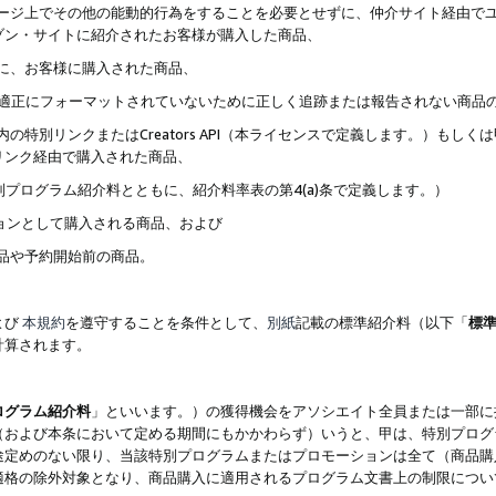
ブページ上でその他の能動的行為をすることを必要とせずに、仲介サイト経由で
ゾン・サイトに紹介されたお客様が購入した商品、
ずに、お客様に購入された商品、
クが適正にフォーマットされていないために正しく追跡または報告されない商品
内の特別リンクまたはCreators API（本ライセンスで定義します。）も
リンク経由で購入された商品、
特別プログラム紹介料とともに、紹介料率表の第4(a)条で定義します。）
ションとして購入される商品、および
商品や予約開始前の商品。
よび
本規約
を遵守することを条件として、
別紙
記載の標準紹介料（以下「
標
計算されます。
ログラム紹介料
」といいます。）の獲得機会をアソシエイト全員または一部に
（および本条において定める期間にもかかわらず）いうと、甲は、特別プログ
途定めのない限り、当該特別プログラムまたはプロモーションは全て（商品購
適格の除外対象となり、商品購入に適用されるプログラム文書上の制限につい