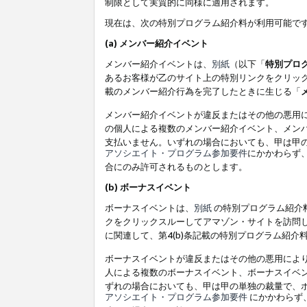
制限として実質的に同様に適用されます。
現在は、次の特別プログラム紹介料が利用可能で
(a) メンバー紹介イベント
メンバー紹介イベントは、
別紙
（以下「
特別プロ
あるお客様が乙のサイト上の特別リンクをクリック
載のメンバー紹介行為を完了したときに生じる「
メンバー紹介イベントが違反またはその他の悪用
の個人による複数のメンバー紹介イベント、メン
支払いません。いずれの場合においても、甲は甲
アソシエイト・プログラム参加要件
にかかわらず
合にのみ許可されるものとします。
(b) ボーナスイベント
ボーナスイベントは、
別紙
の特別プログラム紹介料
クをクリックスルーしてアマゾン・サイトを訪問し
に関連して、第4(b)条記載の特別プログラム紹介
ボーナスイベントが違反またはその他の悪用によ
人による複数のボーナスイベント、ボーナスイベ
ずれの場合においても、甲は甲の単独の裁量で、
アソシエイト・プログラム参加要件
にかかわらず