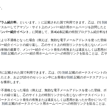
す。
グラム紹介料
」といいます。）に記載された国で利用できます。乙は、(1)
別
スルーしてアマゾン・サイト上のメンバー紹介用ホームページを訪問したとき
メンバー紹介イベント
」に関連して、第4(a)条記載の特別プログラム紹介料
により不適格となった場合（例えば、無効な電子メールアドレスを使った登録
バー紹介イベントの繰り返し、乙のサイト上の特別リンクから生じないメンバ
の単独の裁量で、メンバー紹介イベント発生の有無または違反もしくは悪用が
、
別紙
記載のメンバー紹介用ホームページへの特別リンクを貼ることは、乙サ
に記載された国で利用できます。乙は、(1)
別紙
記載のボーナスイベントの
たとき、および(2)そのセッション中にお客様が
別紙
記載のボーナスアクシ
料を獲得します。
り不適格となった場合（例えば、無効な電子メールアドレスを使った登録、ボ
ントの繰り返し、乙のサイト上の特別リンクから生じないボーナスイベント）
ボーナスイベント発生の有無または違反もしくは悪用があったか否かについて
、
別紙
記載のボーナスイベント用ホームページへの特別リンクを貼ることは