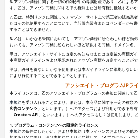
6. アマゾン商標に関する一切の権利が甲の専属財産であり、乙によ
す。乙は、アマゾン商標に関する甲の権利または所有権に抵触するいか
7. 乙は、特別リンクに関連してアマゾン・サイト上で第三者の販売
たはその他使用することについて、当該販売業者またはベンダーから書
することはできません。
8. 乙は、いかなる管轄においても、アマゾン商標に紛らわしいほど
おいても、アマゾン商標に紛らわしいほど類似する商標、ドメイン名、
甲は、アソシエイト・サイトに改定のお知らせまたは改定後の商標ガイ
本商標ガイドラインおよび承認されたアマゾン商標を改定することがで
甲は、許可を得ないいかなる使用または本ガイドラインに準拠しないい
により行使することができるものとします。
アソシエイト・プログラムIPラ
本ライセンスは、乙のアソシエイト・プログラムへの参加に関連して乙
本規約
を受け入れることにより、または、本商品に関する一定の種類の
広告コンテンツ
」といいます。）へのアクセスおよび利用ができる専有
「
Creators API
」といいます。）へのアクセスもしくは使用により、
1. プログラム・コンテンツへの限定的ライセンス
本規約
の条件にしたがい、および本規約（本ライセンスおよびその他の
加する目的に限り、甲は本規約により乙に対して、(a) プログラム・コ