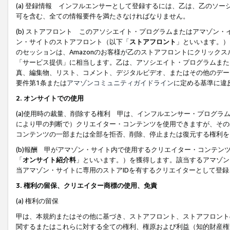
(a) 登録情報 インフルエンサーとして登録するには、乙は、乙のソ
可を含む、全ての情報要件を満たさなければなりません。
(b) ストアフロント このアソシエイト・プログラムまたはアマゾン
ン・サイトのストアフロント（以下「
ストアフロント
」といいます。）
のセッションは、Amazonのお客様が乙のストアフロントにクリック
「サービス提供」に相当します。乙は、アソシエイト・プログラムまた
真、編集物、リスト、コメント、デジタルビデオ、またはその他のデー
要件第1条または
アマゾンコミュニティガイドライン
に定める基準に違
2.
オンサイトでの使用
(a)使用時の裁量、削除する権利 甲は、インフルエンサー・プログラ
により甲の判断で）クリエイター・コンテンツを使用できますが、その
コンテンツの一部または全部を拒否、削除、停止または復元する権利を
(b)報酬 甲がアマゾン・サイト内で使用するクリエイター・コンテン
「
オンサイト紹介料
」といいます。）を獲得します。該当するアマゾン
当アマゾン・サイトに専用のストアIDを有するクリエイターとして登
3.
権利の留保、クリエイター商標の使用、免責
(a) 権利の留保
甲は、本規約またはその他に基づき、ストアフロント、ストアフロント
関するまたはこれらに対する全ての権利、権原および利益（知的財産権