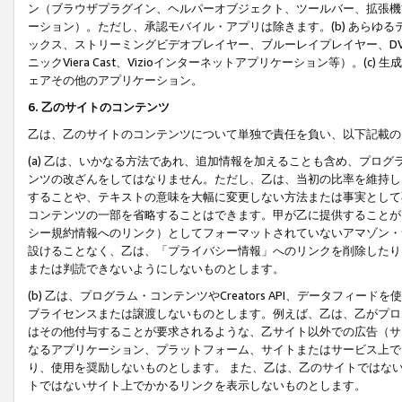
ン（ブラウザプラグイン、ヘルパーオブジェクト、ツールバー、拡張機
ーション）。ただし、承認モバイル・アプリは除きます。(b) あらゆ
ックス、ストリーミングビデオプレイヤー、ブルーレイプレイヤー、DVDプ
ニックViera Cast、Vizioインターネットアプリケーション等）。(
ェアその他のアプリケーション。
6. 乙のサイトのコンテンツ
乙は、乙のサイトのコンテンツについて単独で責任を負い、以下記載の
(a) 乙は、いかなる方法であれ、追加情報を加えることも含め、プロ
ンツの改ざんをしてはなりません。ただし、乙は、当初の比率を維持し
することや、テキストの意味を大幅に変更しない方法または事実として
コンテンツの一部を省略することはできます。甲が乙に提供することが
シー規約情報へのリンク）としてフォーマットされていないアマゾン・
設けることなく、乙は、「プライバシー情報」へのリンクを削除したり
または判読できないようにしないものとします。
(b) 乙は、プログラム・コンテンツやCreators API、データフ
ブライセンスまたは譲渡しないものとします。例えば、乙は、乙がプロ
はその他付与することが要求されるような、乙サイト以外での広告（サ
なるアプリケーション、プラットフォーム、サイトまたはサービス上で
り、使用を奨励しないものとします。 また、乙は、乙のサイトではな
トではないサイト上でかかるリンクを表示しないものとします。