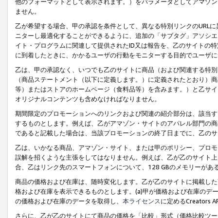
他のフォーマットとして表示されます。）をパラメータとしてアマゾン
ません。
乙が希望する場合、甲の承認を条件として、異なる特別リンクのURL
ニターし最適化することができるように、追加の「サブタグ」アソシエ
イト・プログラムに関連して提供されたID又は報告を、乙のサイトの
に到着したときに、かかるユーザの行動をモニターする目的でユーザに
乙は、甲の承認なく、いつでも乙のサイトに商品（および関連する特別
（商品ステートメント（以下に定義します。）に定義されたとおり）商
等）またはストアのホームページ（食料品等）を含みます。）と乙サイ
オリジナルコンテンツも含めなければなりません。
期間限定のプロモーションへのリンクおよび関連の紹介部分は、該当す
するものとします。例えば、乙がアマゾン・サイトのアパレル部門の商
であると記載した場合は、当該プロモーションの終了日までに、乙のサ
乙は、いかなる商品、アマゾン・サイト、または甲のポリシー、プロモ
誤解を招くような主張をしてはなりません。例えば、乙が乙のサイト上に
合、乙はリンク先のスマートフォンについて、128 GBのメモリーが
商品の価格および在庫は、随時変化します。乙が乙のサイトに掲載した
格および在庫を表示できるものとします。(a)甲が価格および在庫のデータを
の価格および在庫のデータを取得し、
本ライセンス
に定めるCreator
さらに、乙が乙のサイトにて商品の価格を「比較」形式（価格比較ツー