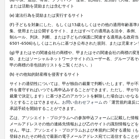
または活動を奨励または含むサイト
(e) 違法行為を奨励または実行するサイト
(f) 子どもを対象にした、もしくは13歳もしくはその他の適用年齢
集、使用または公開するサイト、またはすべての適用ある法令、条例、
制ルール、判決、判断、または子どもの保護に関連する適用ある政府当局の要
6501-6506)もしくはこれらに基づき公布された規則、または児童オ
(g) 甲またはその関連会社の商標や、甲またはその関連会社の商標の
ID、またはソーシャルネットワークサイトのユーザー名、グループ名
甲の商標の非包括的リストをご覧ください。）
(h) その他知的財産権を侵害するサイト
サイトの適切性については、甲が独自の裁量で判断いたします。甲が不
件を遵守すればいつでも再申込みすることができます。ただし、甲が1)
裁量で決定します）に基づき乙のアカウントを解除した場合はいかなる
うとすることはできません。
お問い合わせフォーム
の「運営規約違反に
承認手続を開始することができます。
乙は、アソシエイト・プログラムへの参加申込フォームに記載した情報
メールアドレスその他の連絡先情報および乙のサイトの識別情報などを
せん。甲は、アソシエイト・プログラムおよび本規約に関する通知（も
登録されたその時点で最新の電子メールアドレス宛てに送信することが