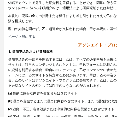
休眠アカウントで発生した紹介料を留保することができ、閉鎖に伴う留
ウント内の未払いの未収紹介料は、適用法による国庫返納または時効に
本規約に記載の全ての控除または留保により差し引かれたうえで乙にな
済を構成します。
理由の如何を問わず、乙に超過金が支払われた場合、甲が本規約に基づ
ページ上部に戻る
アソシエイト・プロ
1. 参加申込みおよび参加資格
参加申込みの手続きを開始するには、乙は、すべての必要事項を正確に
サイトは、独自のコンテンツを含むとともに、申込フォームに記載され
の資料を利用する場合、独自のコンテンツは、乙がコンテンツに含めた
ォームには、乙のサイトを特定する必要があります。甲は、乙の申込フ
合、乙のサイトはアソシエイト・プログラムに参加できず、乙は、乙の
不適切なサイトの例としては以下のようなものが含まれます。
(a) 性的に露骨な内容を奨励または含むサイト
(b) 暴力を奨励するまたは暴力的内容を含むサイト、または潜在的に
(c) 虚偽、不正、名誉毀損または中傷的な内容を奨励または含むサイト
(d) 不快、迷惑、有害、プライバシー侵害、乱用的、差別的（人種、