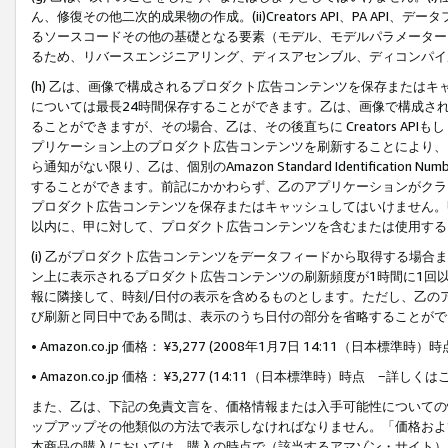
ん、修復その他二次的成果物の作成。(ii)Creators API、PA 
るソースコードその他の基礎となる要素（モデル、モデルパラメーター
るため、リバースエンジニアリング、ディスアセンブル、ディコンパイ
(h) 乙は、画像で構成されるプロダクト広告コンテンツを保存または
については最長24時間保存することができます。乙は、画像で構成さ
ることができますが、その場合、乙は、その後直ちに Creators AP
プリケーション上のプロダクト広告コンテンツを刷新することにより、
ら通知がない限り、乙は、個別のAmazon Standard Identification Nu
することができます。前記にかかわらず、乙のアプリケーションがクラ
プロダクト広告コンテンツを保存またはキャッシュしてはいけません。
以内に、甲に対して、プロダクト広告コンテンツを含むまたは使用する
(i) 乙がプロダクト広告コンテンツをデータフィードから取得する場合または
ン上に表示されるプロダクト広告コンテンツの刷新頻度が1時間に1回
報に隣接して、時刻/日付の表示を含めるものとします。ただし、乙の
び刷新と同日中である間は、表示のうち日付の部分を省略することがで
• Amazon.co.jp 価格： ¥3,277 (2008年1月7日 14:11（日本標準
• Amazon.co.jp 価格： ¥3,277 (14:11（日本標準時）時点 −詳しくは
また、乙は、下記の免責文言を、価格情報または入手可能性についての
ップアップその他類似の方法で表示しなければなりません。「価格およ
本商品の購入においては、購入の時点で（該当するアマゾン・サイト）