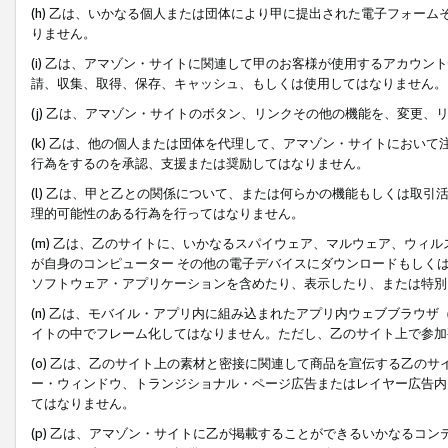
(h) 乙は、いかなる個人または団体により甲に提出された電子フォー
りません。
(i) 乙は、アマゾン・サイトに関連して甲のお客様が使用するアカウ
請、収集、取得、保存、キャッシュ、もしくは使用してはなりません。
(j) 乙は、アマゾン・サイトのボタン、リンクその他の機能を、変更
(k) 乙は、他の個人または団体を代理して、アマゾン・サイトにおい
行為をするのを承認、支援または奨励してはなりません。
(l) 乙は、甲と乙との関係について、または何らかの機能もしくは取
理的可能性のある行為を行ってはなりません。
(m) 乙は、乙のサイトに、いかなるスパイウェア、マルウェア、ウィ
が自身のコンピューター その他の電子デバイスにダウンロードもしく
ソフトウェア・アプリケーションを含めたり、表示したり、または特別
(n) 乙は、モバイル・アプリ内に組み込まれたアプリ内ウェブブラウザ
イトの中でフレーム化してはなりません。ただし、乙のサイト上で参加
(o) 乙は、乙のサイト上の素材と密接に関連して商品を宣伝する乙の
ー・ウィンドウ、トランジショナル・ページ広告またはレイヤー広告内
てはなりません。
(p) 乙は、アマゾン・サイトに乙が掲載することができるいかなるコ