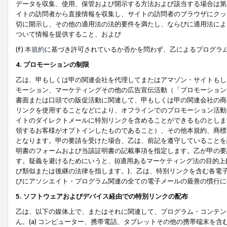
データを収集、使用、保管および開示する方法および該当する場合は第
イトの訪問者から直接情報を収集し、サイトの訪問者のブラウザにクッ
切に開示し、その他の適用法の法的要件を満たし、ならびに適用法によ
ついて情報を提供すること、および
(f)
本規約
に基づき許可されているか否かを問わず、乙によるプログラ
4. プロモーションの制限
乙は、甲もしくは甲の関連会社を代理してまたはアマゾン・サイトもし
モーション、マーケティングその他の広告宣伝活動（「プロモーション
書面または口頭での販促活動に関連して、甲もしくは甲の関連会社の商
リンクを使用することなどにより、オフラインでのプロモーション活動
イトのダイレクトメールに特別リンクを含めることができるものとしま
領するお客様がオプトインしたものであること）、その他本規約、商標
となります。甲の要請を受けた場合、乙は、前記を遵守していることを
明書のフォームおよび当該証明書の記載事項を指定します。乙が甲の要
す。疑義を避けるためにいうと、(i)適用あるマーケティング法の目的上(例
び類似または後継の法律を指します。)、乙は、特別リンクを含む各電子
びにアソシエイト・プログラム関連の全ての電子メールの最善の慣行に
5. ソフトウェアおよびデバイス経由での特別リンクの配布
乙は、以下の媒体上で、またはそれに関連して、プログラム・コンテン
ん。(a) コンピューター、携帯電話、タブレットその他の携帯端末を