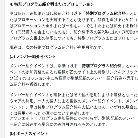
4. 特別プログラム紹介料またはプロモーション
甲は随時、追加または代替紹介料（以下「
特別プログラム紹介料
」とい
たはプロモーションを実施することがあります。疑義を避けるために（
はプロモーションの全部または一部をいつでも中止または変更する権利
て（商品購入を含まないものも）、紹介料率表の第2条において特定さ
プログラム文書上の制限についても、特別プログラムまたはプロモーシ
現在は、次の特別プログラム紹介料が利用可能です。
(a) メンバー紹介イベント
メンバー紹介イベントは、
別紙
（以下「
特別プログラム紹介料
」といい
ベントの参加資格のあるお客様が乙のサイト上の特別リンクをクリック
び(2)そのセッション中にお客様が
別紙
記載のメンバー紹介行為を完了
ム紹介料を獲得します。
メンバー紹介イベントが違反またはその他の悪用により不適格となった
ウェアの利用、一人の個人による複数のメンバー紹介イベント、メンバ
ベント）、甲は特別プログラム紹介料を支払いません。いずれの場合に
くは悪用があったか否かについて判断します。
アソシエイト・プログラム参加要件
にかかわらず、
別紙
記載のメンバー
ー紹介に関連する場合にのみ許可されるものとします。
(b) ボーナスイベント