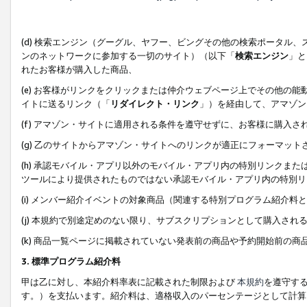
(d) 検索エンジン（グーグル、ヤフー、ビングその他の検索ポータル
ンのネットワークに参加する一切のサイト）（以下「
検索エンジン
」と
れたお客様が購入した商品、
(e) お客様がリンクをクリックまたは仲介ウェブページ上でその他の
イトに送るリンク（「
リダイレクト・リンク
」）を経由して、アマゾン
(f) アマゾン・サイトに適用される条件を遵守せずに、お客様に購入さ
(g) 乙のサイトからアマゾン・サイトへのリンクが適正にフォーマッ
(h) 承認モバイル・アプリ以外のモバイル・アプリ内の特別リンクまたはC
ツールにより提供されたものではない承認モバイル・アプリ内の特別リ
(i) メンバー紹介イベントの対象商品（関連する特別プログラム紹介料と
(j) 本規約で別途定めのない限り、サブスクリプションとして購入され
(k) 商品一覧ページに掲載されていない発表前の商品や予約開始前の商
3. 標準プログラム紹介料
甲は乙に対し、本紹介料率表に記載された制限および
本規約
を遵守す
す。）を支払います。紹介料は、適格収入のパーセンテージとして計算