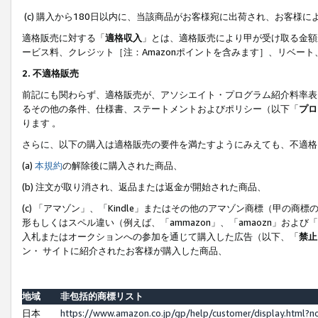
(c) 購入から180日以内に、当該商品がお客様宛に出荷され、お客
適格販売に対する「
適格収入
」とは、適格販売により甲が受け取る金額
ービス料、クレジット［注：Amazonポイントを含みます］、リベー
2. 不適格販売
前記にも関わらず、適格販売が、アソシエイト・プログラム紹介料率表
るその他の条件、仕様書、ステートメントおよびポリシー（以下「
プロ
ります 。
さらに、以下の購入は適格販売の要件を満たすようにみえても、不適格
(a)
本規約
の解除後に購入された商品、
(b) 注文が取り消され、返品または返金が開始された商品、
(c) 「アマゾン」、「Kindle」またはその他のアマゾン商標（甲
形もしくはスペル違い（例えば、「ammazon」、「amaozn」およ
入札またはオークションへの参加を通じて購入した広告（以下、「
禁止
ン・ サイトに紹介されたお客様が購入した商品、
地域
非包括的商標リスト
日本
https://www.amazon.co.jp/gp/help/customer/display.html