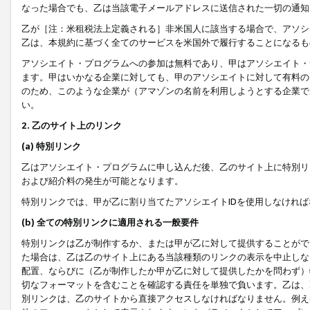
なった場合でも、乙は当該電子メールアドレスに送信された一切の通知
乙が［注：米租税法上定義される］非米国人に該当する場合で、アソシ
乙は、本規約に基づく全てのサービスを米国外で履行することになるも
アソシエイト・プログラムへの参加は無料であり、甲はアソシエイト・
ます。甲はいかなる企業に対しても、甲のアソシエイトに対して有料の
のため、このような企業が（アマゾンの名前を利用しようとする企業で
い。
2. 乙のサイト上のリンク
(a) 特別リンク
乙はアソシエイト・プログラムに申し込んだ後、乙のサイト上に特別リ
および紹介料の発生が可能となります。
特別リンクでは、甲が乙に割り当てたアソシエイトIDを使用しなけれ
(b) 全ての特別リンクに適用される一般要件
特別リンクは乙が制作するか、または甲が乙に対して提供することがで
た場合は、乙は乙のサイト上にある当該種類のリンクの表示を中止しな
配置、ならびに（乙が制作したか甲が乙に対して提供したかを問わず）
切なフォーマットを含むことを確認する責任を単独で負います。乙は、
別リンクは、乙のサイトから直接アクセスしなければなりません。例えば、