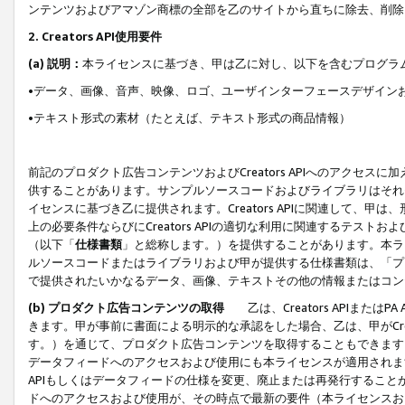
ンテンツおよびアマゾン商標の全部を乙のサイトから直ちに除去、削除
2. Creators API使用要件
(a) 説明：
本ライセンスに基づき、甲は乙に対し、以下を含むプログラ
•データ、画像、音声、映像、ロゴ、ユーザインターフェースデザイン
•テキスト形式の素材（たとえば、テキスト形式の商品情報）
前記のプロダクト広告コンテンツおよびCreators APIへのアクセスに
供することがあります。サンプルソースコードおよびライブラリはそれ
イセンスに基づき乙に提供されます。Creators APIに関連して
上の必要条件ならびにCreators APIの適切な利用に関連するテ
（以下「
仕様書類
」と総称します。）を提供することがあります。本ラ
ルソースコードまたはライブラリおよび甲が提供する仕様書類は、「プ
で提供されたいかなるデータ、画像、テキストその他の情報またはコン
(b) プロダクト広告コンテンツの取得
乙は、Creators APIま
きます。甲が事前に書面による明示的な承認をした場合、乙は、甲がCreator
す。）を通じて、プロダクト広告コンテンツを取得することもできます
データフィードへのアクセスおよび使用にも本ライセンスが適用されます。乙は
APIもしくはデータフィードの仕様を変更、廃止または再発行することがで
ドへのアクセスおよび使用が、その時点で最新の要件（本ライセンスお