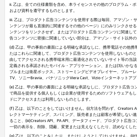
ii. 乙は、全ての仕様書類を含め、本ライセンスその他のプログラム
および資料を遵守するものとします。
iii. 乙は、プロダクト広告コンテンツを使用する際は毎回、アマゾ
ンテンツが最も直接的に関連するその他のページ）にのみリンクさせる
ンテンツをリンクさせず、またはプロダクト広告コンテンツに関連して
告コンテンツに密接に関連していない部分は、アマゾン・サイト以外の
(d) 乙は、甲の事前の書面による明確な承諾なしに、携帯電話その他
たはこれらに関連して、プロダクト広告コンテンツを使用しないものと
由してアクセスされる携帯端末用に最適化されていないサイト等の当該端
定義される承認されたモバイル・アプリケーション、または(3)いか
ブルまたは衛星ボックス、ストリーミングビデオプレイヤー、ブルーレイ
TV、ソニーBravia、パナソニックViera Cast、Vizioインター
(e) 乙は、甲の事前の書面による明確な承諾なしに、プロダクト広告
で商品を提供する個人もしくは企業が使用するためのソフトウェアもしくはその
ドにアクセスまたは利用しないものとします。
(f) 乙は、以下のことをしてはいけません。(i)方法を問わず、Creator
レクトマーケティング、スパミング、販売者または顧客が希望しない連
ること、(iii)Creators API、PA API、データフィード、プ
一切の表示を、削除、隠蔽、変更または見えなくしたり、読めなくした
(g) 乙は、以下のことをしたり、またはしようとしてはいけません。(