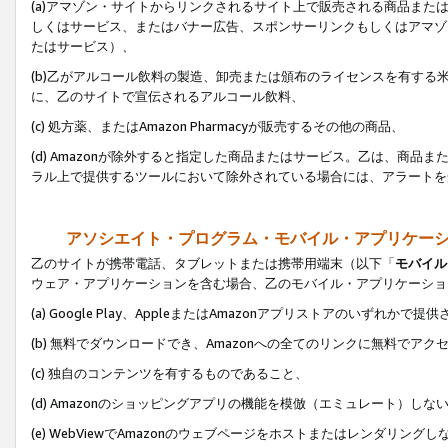
(a)アマゾン・サイトからリンクされるサイト上で販売される商品またはサ
しくはサービス、またはバナー広告、スポンサーリンクもしくはアマゾ
たはサービス）、
(b)乙がアルコール飲料の製造、卸売または頒布のライセンスを有す
に、乙のサイトで宣伝されるアルコール飲料、
(c) 処方薬、またはAmazon Pharmacyが販売するその他の商品、
(d) Amazonが除外すると指定した商品またはサービス。乙は、商品また
ラル上で提供するツールにおいて除外されている場合には、アラートを
アソシエイト・プログラム・モバイル・アプリケー
乙のサイトが携帯電話、タブレットまたは携帯用端末（以下「
モバイル
ウェア・アプリケーションを含む場合、乙のモバイル・アプリケーショ
(a) Google Play、AppleまたはAmazonアプリストアのいずれかで
(b) 無料でダウンロードでき、Amazonへの全てのリンクに無料でアク
(c) 独自のコンテンツを有するものであること、
(d) Amazonのショッピングアプリの機能を模倣（エミュレート）しな
(e) WebViewでAmazonのウェブページをホストまたはレンダリング