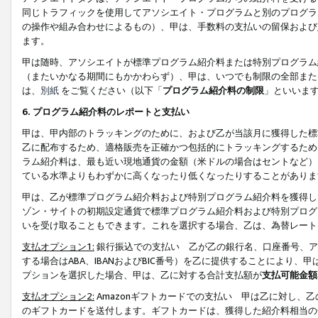
同じトラフィックを使用してアソシエイト・プログラムと別のプログラ
の操作や組み合わせによるもの）、甲は、手数料の支払いの留保および
ます。
甲は随時、アソシエイトが標準プログラム紹介料または特別プログラム
（またいかなる期間にもかかわらず）、甲は、いつでも制限の全部また
は、
別紙
をご覧ください（以下「
プログラム紹介料の制限
」といいま
6. プログラム紹介料のレポートと支払い
甲は、甲内部のトラッキングのために、および乙が当該月に獲得した標
乙に配布するため、適格販売を正確かつ包括的にトラッキングするため
ラム紹介料は、最も近い現地通貨の金額（米ドルの場合はセントなど）
ている水準よりもわずかに高くなったり低くなったりすることがありま
甲は、乙が標準プログラム紹介料および特別プログラム紹介料を獲得し
ゾン・サイトの初期設定通貨で標準プログラム紹介料および特別プログ
いを受け取ることもできます。これを選択する場合、乙は、為替レート
支払オプション1:
銀行振込での支払い 乙が乙の銀行名、口座番号、ア
する場合はABA、IBANおよびBIC番号）を乙に提供することにより
プションを選択した場合、甲は、乙に対する合計支払額が
支払可能金額
支払オプション2:
Amazonギフトカードでの支払い 甲は乙に対し、
のギフトカードを送付します。ギフトカードは、獲得した紹介料相当の