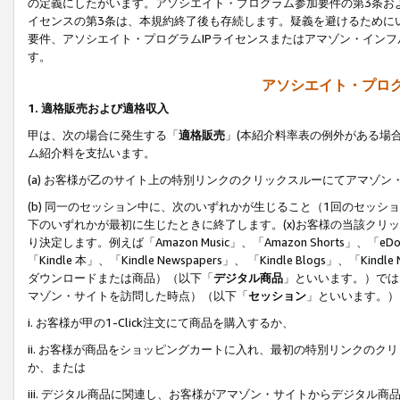
の定義にしたがいます。アソシエイト・プログラム参加要件の第3条お
イセンスの第3条は、本規約終了後も存続します。疑義を避けるためにい
要件、アソシエイト・プログラムIPライセンスまたはアマゾン・イン
す。
アソシエイト・プログ
1. 適格販売および適格収入
甲は、次の場合に発生する「
適格販売
」(本紹介料率表の例外がある場
ム紹介料を支払います。
(a) お客様が乙のサイト上の特別リンクのクリックスルーにてアマゾン
(b) 同一のセッション中に、次のいずれかが生じること（1回のセッ
下のいずれかが最初に生じたときに終了します。(x)お客様の当該クリッ
り決定します。例えば「Amazon Music」、「Amazon Shorts」、「eDo
「Kindle 本」、「Kindle Newspapers」、 「Kindle Blogs」、「
ダウンロードまたは商品）（以下「
デジタル商品
」といいます。）では
マゾン・サイトを訪問した時点）（以下「
セッション
」といいます。）
i. お客様が甲の1-Click注文にて商品を購入するか、
ii. お客様が商品をショッピングカートに入れ、最初の特別リンクの
か、または
iii. デジタル商品に関連し、お客様がアマゾン・サイトからデジタ