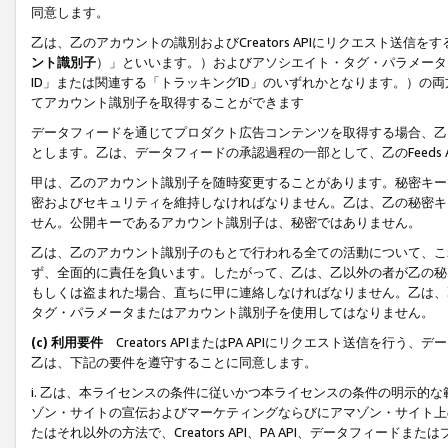
同意します。
乙は、乙のアカウントの識別およびCreators APIにリクエスト送
ント識別子
）」といいます。）およびアソシエイト・タグ・パラメータ（
ID」または関連する「トラッキングID」のいずれかとなります。）の両方
てアカウント識別子を取得することができます
データフィードを通じてプロダクト広告コンテンツを取得する場合、乙は、Cre
とします。乙は、データフィードの承認過程の一部として、乙のFeeds
甲は、乙のアカウント識別子を随時変更することがあります。秘密キー
密およびセキュリティを維持しなければなりません。乙は、乙の秘密キ
せん。公開キーであるアカウント識別子は、秘密ではありません。
乙は、乙のアカウント識別子のもとで行われる全ての活動について、こ
ず、全面的に責任を負います。したがって、乙は、乙以外の者が乙の秘
もしくは盗まれた場合、直ちに甲に連絡しなければなりません。乙は、
タグ・パラメータまたはアカウント識別子を使用してはなりません。
(c) 利用要件
Creators APIまたはPA APIにリクエスト送信を
乙は、下記の要件を遵守することに同意します。
i. 乙は、本ライセンスの条件に従いかつ本ライセンスの条件の明示的
ゾン・サイトの宣伝およびマーケティングならびにアマゾン・サイト上
たはそれ以外の方法で、Creators API、PA API、データフィー