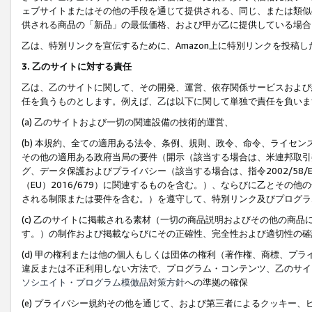
ェブサイトまたはその他の手段を通じて提供される、同じ、または類似
供される商品の「新品」の最低価格、および甲が乙に提供している場合
乙は、特別リンクを宣伝するために、Amazon上に特別リンクを投稿し
3. 乙のサイトに対する責任
乙は、乙のサイトに関して、その開発、運営、依存関係サービスおよび
任を負うものとします。例えば、乙は以下に関して単独で責任を負いま
(a) 乙のサイトおよび一切の関連設備の技術的運営、
(b) 本規約、全ての適用ある法令、条例、規則、政令、命令、ライセ
その他の適用ある政府当局の要件（開示（該当する場合は、米連邦取引
グ、データ保護およびプライバシー（該当する場合は、指令2002/58
（EU）2016/679）に関連するものを含む。）、ならびに乙とそ
される制限または要件を含む。）を遵守して、特別リンク及びプログラ
(c) 乙のサイトに掲載される素材（一切の商品説明およびその他の商
す。）の制作および掲載ならびにその正確性、完全性および適切性の確
(d) 甲の権利または他の個人もしくは団体の権利（著作権、商標、プ
違反または不正利用しない方法で、プログラム・コンテンツ、乙のサイ
ソシエイト・プログラム模倣品対策方針
への準拠の確保
(e) プライバシー規約その他を通じて、および第三者によるクッキー