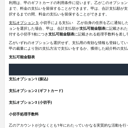
利用は、甲のギフトカードの利用条件に従います。乙がこのオプション
まで、料金の支払いを留保することができます。甲は、合計支払額が支
択するまでの間、料金の支払いを留保することができます。
支払オプション 3:
小切手による支払い 乙が自身の住所を乙に通知し
ョンを選択した場合、甲は、合計支払額が
支払可能金額表
に記載された
付する小切手1枚につき
支払可能金額表
に記載される処理手数料を差し
乙がいずれのオプションも選択せず、支払用の有効な情報も登録してい
甲の裁量により別の支払方法で支払いをするか、獲得した紹介料の支払
支払可能金額表
支払オプション1 (振込)
支払オプション2 (ギフトカード)
支払オプション3 (小切手)
小切手処理手数料
乙のアカウントが少なくとも1年にわたっていかなる実質的な活動を行