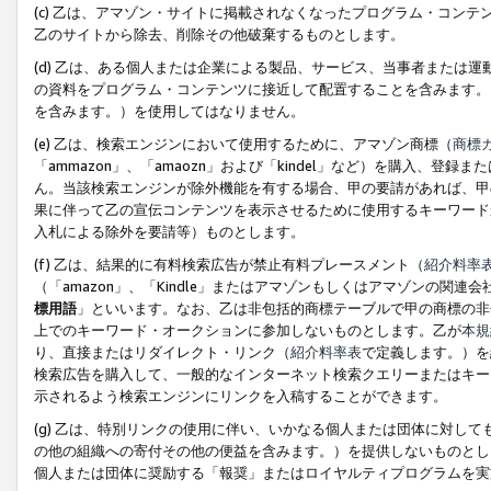
(c) 乙は、アマゾン・サイトに掲載されなくなったプログラム・コン
乙のサイトから除去、削除その他破棄するものとします。
(d) 乙は、ある個人または企業による製品、サービス、当事者または
の資料をプログラム・コンテンツに接近して配置することを含みます。
を含みます。）を使用してはなりません。
(e) 乙は、検索エンジンにおいて使用するために、アマゾン商標（
商標
「ammazon」、「amaozn」および「kindel」など）を購入
ん。当該検索エンジンが除外機能を有する場合、甲の要請があれば、甲
果に伴って乙の宣伝コンテンツを表示させるために使用するキーワード
入札による除外を要請等）ものとします。
(f) 乙は、結果的に有料検索広告が禁止有料プレースメント（
紹介料率
（「amazon」、「Kindle」またはアマゾンもしくはアマゾンの
標用語
」といいます。なお、乙は非包括的商標テーブルで甲の商標の非
上でのキーワード・オークションに参加しないものとします。乙が
本規
り、直接またはリダイレクト・リンク（
紹介料率表
で定義します。）を
検索広告を購入して、一般的なインターネット検索クエリーまたはキー
示されるよう検索エンジンにリンクを入稿することができます。
(g) 乙は、特別リンクの使用に伴い、いかなる個人または団体に対し
の他の組織への寄付その他の便益を含みます。）を提供しないものとし
個人または団体に奨励する「報奨」またはロイヤルティプログラムを実