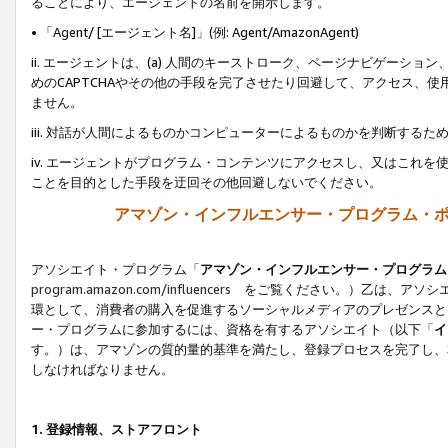
ることにより、エージェントの名前を開示します。
• 「Agent/ [エージェント名]」(例: Agent/AmazonAgent)
ii. エージェントは、(a) 人間のキーストローク、ページナビゲーシ
めのCAPTCHAやその他の手段を完了させたり回避して、アクセス、
ません。
iii. 対話が人間によるものかコンピューターによるものかを判断する
iv. エージェントがプログラム・コンテンツにアクセスし、又はこれ
ことを目的とした手段を迂回その他回避しないでください。
アマゾン・インフルエンサー・プログラム・
アソシエイト・プログラム「
アマゾン・インフルエンサー・プログラム
program.amazon.com/influencers
をご覧ください。）乙は、アソシエ
環として、消費者の購入を促進するソーシャルメディアのプレゼンスと
ー・プログラムに参加するには、資格を有するアソシエイト（以下「
イ
す。）は、アマゾンの質的量的基準を満たし、登録プロセスを完了し、
しなければなりません。
1.
登録情報、ストアフロント