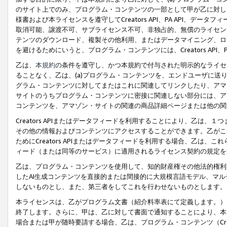
のサイト上でのみ、プログラム・コンテンツの一部として甲が乙に対し
様書および本ライセンスを遵守してCreators API、PA API、
取消可能、譲渡不可、サブライセンス不可、非独占的、無償のライセン
テンツのダウンロード、複製その他利用、またはデータマイニング、ロ
を避けるためにいうと、プログラム・コンテンツには、Creators AP
乙は、
本規約
の条件を遵守し、かつ本規約で付与された明示的なライセ
ることなく、乙は、(a)プログラム・コンテンツを、エンドユーザに
グラム・コンテンツに対してまたはこれに関連してリンクしたり、アマ
サイトのうちプログラム・コンテンツに密接に関連しない部分には、ア
コンテンツを、アマゾン・サイトの関連の商品詳細ページまたは他の関
Creators APIまたはデータフィードを利用することにより、乙は、
その他の情報およびコンテンツにアクセスすることができます。乙がこ
ためにCreators APIまたはデータフィードを利用する場合、乙は、こ
ィード（または同等のサービス）に適用されるライセンス契約の規定を
乙は、プログラム・コンテンツを使用して、知的財産権その他法的権利
したAI生成コンテンツを直接的または間接的に大規模言語モデル、マ
しないものとし、また、第三者をしてこれを行わせないものとします。
本ライセンスは、乙がプログラム文書（紹介料率表にて定義します。）
終了します。さらに、甲は、乙に対して書面で通知することにより、本
場合または甲が随時要請する場合、乙は、プログラム・コンテンツ（Cre