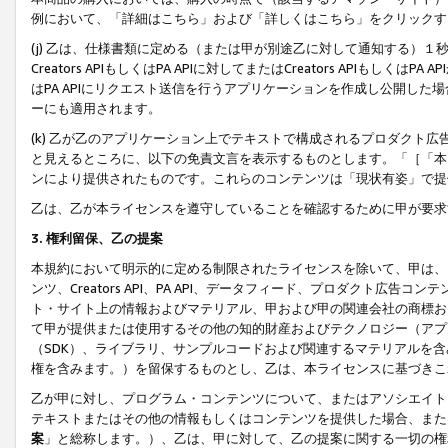
例において、「詳細はこちら」および「詳しくはこちら」をクリックす
(j) 乙は、仕様書類に定める（または甲が別途乙に対して通知する）
Creators APIもしくはPA APIに対してまたはCreators APIもしく
はPA APIにリクエスト送信を行うアプリケーションを作成し公開し
ーにも適用されます。
(k) 乙が乙のアプリケーション上でテキストで構成されるプロダクト
と見えるところに、以下の免責文言を表示するものとします。「［「本
ンにより提供されたものです。これらのコンテンツは「現状有姿」で提
乙は、乙が本ライセンスを遵守していることを確認するために甲が要求
3. 権利留保、乙の提案
本規約において明示的に定める制限されたライセンスを除いて、甲は、
ンツ、Creators API、PA API、データフィード、プロダクト
ト・サイト上の情報およびマテリアル、甲および甲の関連会社の商標お
て甲が提供または使用するその他の知的財産およびテクノロジー（アプ
（SDK）、ライブラリ、サンプルコードおよび関連するマテリアルを
権を含みます。）を留保するものとし、乙は、本ライセンスに基づきこ
乙が甲に対し、プログラム・コンテンツについて、またはアソシエイト
テキストまたはその他の情報もしくはコンテンツを提供した場合、また
案
」と総称します。）、乙は、甲に対して、乙の提案に関する一切の権