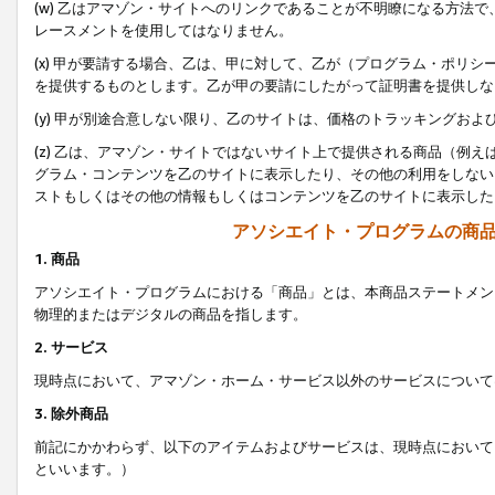
(w) 乙はアマゾン・サイトへのリンクであることが不明瞭になる方法
レースメントを使用してはなりません。
(x) 甲が要請する場合、乙は、甲に対して、乙が（プログラム・ポリ
を提供するものとします。乙が甲の要請にしたがって証明書を提供しな
(y) 甲が別途合意しない限り、乙のサイトは、価格のトラッキングお
(z) 乙は、アマゾン・サイトではないサイト上で提供される商品（例
グラム・コンテンツを乙のサイトに表示したり、その他の利用をしない
ストもしくはその他の情報もしくはコンテンツを乙のサイトに表示した
アソシエイト・プログラムの商
1. 商品
アソシエイト・プログラムにおける「商品」とは、本商品ステートメン
物理的またはデジタルの商品を指します。
2. サービス
現時点において、アマゾン・ホーム・サービス以外のサービスについて
3. 除外商品
前記にかかわらず、以下のアイテムおよびサービスは、現時点において
といいます。）