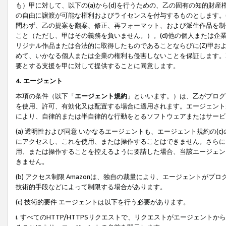
も）甲に対して、以下の(a)から(d)を行うための、乙の固有の知的
の自由に譲渡が可能な権利およびライセンスを付与するものとします。(
問わず、乙の提案を翻案、修正、再フォーマット、および派生作品を制
こと（ただし、甲はその義務を負いません。）。(d)他の個人または企
リジナル作品または合法的に取得したものであることならびに(Z)甲
めて、いかなる個人または企業の権利も侵害しないことを保証します。
要とする支援を甲に対して提供することに同意します。
4. エージェント
本項の条件（以下「
エージェント規約
」といいます。）は、乙がプログ
を使用、許可、有効化又は配置する場合に適用されます。エージェント
により、自律的または半自律的な行動をとるソフトウェアまたはサービ
(a) 透明性および同意 いかなるエージェントも、エージェント規約の
にアクセスし、これを使用、または操作することはできません。さらに、
用、または操作することを控えるように要請した場合、当該エージェン
きません。
(b) アクセス制限 Amazonは、独自の裁量により、エージェント
技術的手段などによって制限する場合があります。
(c) 技術的要件 エージェントは以下を行う必要があります。
i. すべてのHTTP/HTTPSリクエストで、リクエストがエージェ