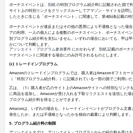
ボーナスイベントは、
別紙
の特別プログラム紹介料に記載された国で利
サイト上の特別リンクをクリックスルーしてアマゾン・サイトを訪問した
したときに生じる「ボーナスイベント」に関連して、第4(b)条記載の
ボーナスイベントが違反またはその他の悪用により不適格となった場合
アの利用、一人の個人による複数のボーナスイベント、ボーナスイベン
別プログラム紹介料を支払いません。いずれの場合においても、甲は甲
かについて判断します。
アソシエイト・プログラム参加要件
にかかわらず、
別紙
記載のボーナ
ーナスイベントに関連する場合にのみ許可されるものとします。
(c) トレードインプログラム
Amazonのトレードインプログラムでは、購入者はAmazonギフト
（「特別プログラム紹介料」）に記載されている一部の国でご利用いた
乙は、（1）購入者が乙のサイト上のAmazonサイトへの特別なリン
に商品を追加し、Amazonが受け入れる下取りリクエストを送信した場
プログラム紹介料を得ることができます。
Amazonは、いずれの場合も、トレードインイベントがプログラム文書
発生したか、または不適格となったかを独自の裁量により判断します。
5. プログラム紹介料の制限
アソシエイトタグは、アソシエイト・プログラムからの紹介料を受ける