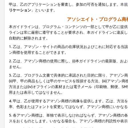
甲は、乙のアプリケーションを審査し、参加の可否を通知します。
本規
リケーション
」といいます。
アソシエイト・プログラム商
本ガイドラインは、プログラム・コンテンツの一部として甲が乙に提供
ラインは常に厳密に遵守することが要求され、本ガイドラインに違反し
自動的に解除されます。
1. 乙は、アマゾン・サイトの商品の在庫状況およびこれに対応する
ン商標を使用することができます。
2. 乙は、アマゾン商標の使用に際し、(i)本ガイドラインの最新版、およ
ません。
3. 乙は、プログラム文書で具体的に承認された目的に限り、アマゾン
(ii)甲、甲の商品もしくは甲のサービスを毀損する方法、(iii)アマ
方法または(iv)オフラインの素材または電子メール（印刷物、郵便、S
用または表示してはなりません。
4. 甲は、乙が使用するアマゾン商標の画像を提供します。乙は、方
率、色彩またはフォントを変更してはならず、アマゾン商標にいかなる
5. 各アマゾン商標は、単独で表示しなければならず、アマゾン商標
スをおくものとします。いかなる場合も、アマゾン商標の判読性や表示