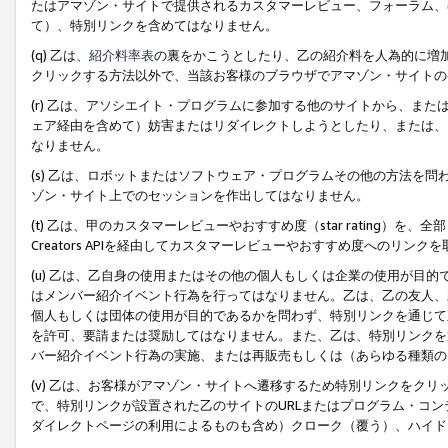
たはアマゾン・サイトで提供されるカスタマーレビュー、フォーラム、
て）、特別リンクを含めてはなりません。
(q) 乙は、
紹介料率表
の裏をかこうとしたり、乙の紹介料を人為的に増
クリックする方法以外で、当該お客様のブラウザでアマゾン・サイトの
(r) 乙は、アソシエイト・プログラムに参加する他のサイトから、ま
ェア経由を含めて）妨害またはリダイレクトしようとしたり、または、
なりません。
(s) 乙は、ロボットまたはソフトウェア・プログラムその他の方法を
ゾン・サイト上でのセッションを作出してはなりません。
(t) 乙は、甲のカスタマーレビューやおすすめ度（star rating
Creators APIを経由してカスタマーレビューやおすすめ度へのリンク
(u) 乙は、乙自身の使用またはその他の個人もしくは企業の使用が目
はメンバー紹介イベント行為を行ってはなりません。乙は、乙の友人、
個人もしくは団体の使用が目的であるかを問わず、特別リンクを通じて
を許可、要請または奨励してはなりません。また、乙は、特別リンクを
バー紹介イベント行為の実施、または再販売もしくは（あらゆる種類の
(v) 乙は、お客様がアマゾン・サイトへ遷移するため特別リンクをク
で、特別リンクが設置された乙のサイトのURLまたはプログラム・コ
ダイレクトページの利用によるものも含め）クローク（覆う）、ハイド