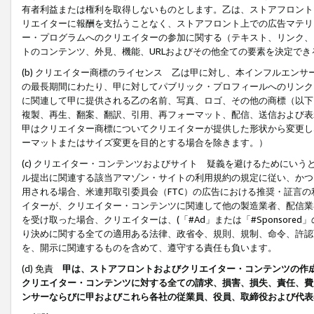
有者利益または権利を取得しないものとします。乙は、ストアフロントに
リエイターに報酬を支払うことなく、ストアフロント上での広告マテリア
ー・プログラムへのクリエイターの参加に関する（テキスト、リンク、
トのコンテンツ、外見、機能、URLおよびその他全ての要素を決定で
(b) クリエイター商標のライセンス 乙は甲に対し、本インフルエン
の最長期間にわたり、甲に対してパブリック・プロフィールへのリンク
に関連して甲に提供される乙の名前、写真、ロゴ、その他の商標（以下
複製、再生、翻案、翻訳、引用、再フォーマット、配信、送信および表
甲はクリエイター商標についてクリエイターが提供した形状から変更し
ーマットまたはサイズ変更を目的とする場合を除きます。）
(c) クリエイター・コンテンツおよびサイト 疑義を避けるためにい
ル提出に関連する該当アマゾン・サイトの利用規約の規定に従い、かつ、
用される場合、米連邦取引委員会（FTC）の広告における推奨・証言
イターが、クリエイター・コンテンツに関連して他の製造業者、配信業
を受け取った場合、クリエイターは、(「#Ad」または「#Sponsor
り決めに関する全ての適用ある法律、政省令、規則、規制、命令、許認
を、開示に関連するものを含めて、遵守する責任も負います。
(d) 免責
甲は、ストアフロントおよびクリエイター・コンテンツの作
クリエイター・コンテンツに対する全ての請求、損害、損失、責任、費
ンサーならびに甲およびこれら各社の従業員、役員、取締役および代表