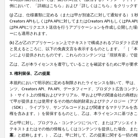
例において、「詳細はこちら」および「詳しくはこちら」をクリックす
(j) 乙は、仕様書類に定める（または甲が別途乙に対して通知する）
Creators APIもしくはPA APIに対してまたはCreators APIもしく
はPA APIにリクエスト送信を行うアプリケーションを作成し公開し
ーにも適用されます。
(k) 乙が乙のアプリケーション上でテキストで構成されるプロダクト
と見えるところに、以下の免責文言を表示するものとします。「［「本
ンにより提供されたものです。これらのコンテンツは「現状有姿」で提
乙は、乙が本ライセンスを遵守していることを確認するために甲が要求
3. 権利留保、乙の提案
本規約において明示的に定める制限されたライセンスを除いて、甲は、
ンツ、Creators API、PA API、データフィード、プロダクト
ト・サイト上の情報およびマテリアル、甲および甲の関連会社の商標お
て甲が提供または使用するその他の知的財産およびテクノロジー（アプ
（SDK）、ライブラリ、サンプルコードおよび関連するマテリアルを
権を含みます。）を留保するものとし、乙は、本ライセンスに基づきこ
乙が甲に対し、プログラム・コンテンツについて、またはアソシエイト
テキストまたはその他の情報もしくはコンテンツを提供した場合、また
案
」と総称します。）、乙は、甲に対して、乙の提案に関する一切の権