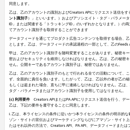
同意します。
乙は、乙のアカウントの識別およびCreators APIにリクエスト送
ント識別子
）」といいます。）およびアソシエイト・タグ・パラメータ（
ID」または関連する「トラッキングID」のいずれかとなります。）の両方
てアカウント識別子を取得することができます
データフィードを通じてプロダクト広告コンテンツを取得する場合、乙は、Cre
とします。乙は、データフィードの承認過程の一部として、乙のFeeds
甲は、乙のアカウント識別子を随時変更することがあります。秘密キー
密およびセキュリティを維持しなければなりません。乙は、乙の秘密キ
せん。公開キーであるアカウント識別子は、秘密ではありません。
乙は、乙のアカウント識別子のもとで行われる全ての活動について、こ
ず、全面的に責任を負います。したがって、乙は、乙以外の者が乙の秘
もしくは盗まれた場合、直ちに甲に連絡しなければなりません。乙は、
タグ・パラメータまたはアカウント識別子を使用してはなりません。
(c) 利用要件
Creators APIまたはPA APIにリクエスト送信を
乙は、下記の要件を遵守することに同意します。
i. 乙は、本ライセンスの条件に従いかつ本ライセンスの条件の明示的
ゾン・サイトの宣伝およびマーケティングならびにアマゾン・サイト上
たはそれ以外の方法で、Creators API、PA API、データフィー