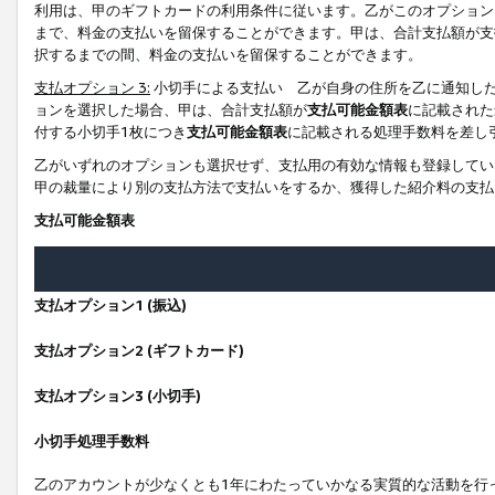
利用は、甲のギフトカードの利用条件に従います。乙がこのオプション
まで、料金の支払いを留保することができます。甲は、合計支払額が支
択するまでの間、料金の支払いを留保することができます。
支払オプション 3:
小切手による支払い 乙が自身の住所を乙に通知し
ョンを選択した場合、甲は、合計支払額が
支払可能金額表
に記載された
付する小切手1枚につき
支払可能金額表
に記載される処理手数料を差し
乙がいずれのオプションも選択せず、支払用の有効な情報も登録してい
甲の裁量により別の支払方法で支払いをするか、獲得した紹介料の支払
支払可能金額表
支払オプション1 (振込)
支払オプション2 (ギフトカード)
支払オプション3 (小切手)
小切手処理手数料
乙のアカウントが少なくとも1年にわたっていかなる実質的な活動を行