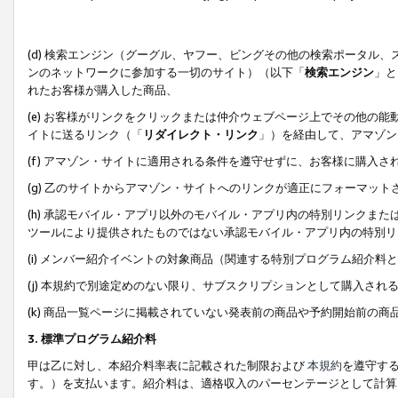
(d) 検索エンジン（グーグル、ヤフー、ビングその他の検索ポータル
ンのネットワークに参加する一切のサイト）（以下「
検索エンジン
」と
れたお客様が購入した商品、
(e) お客様がリンクをクリックまたは仲介ウェブページ上でその他の
イトに送るリンク（「
リダイレクト・リンク
」）を経由して、アマゾン
(f) アマゾン・サイトに適用される条件を遵守せずに、お客様に購入さ
(g) 乙のサイトからアマゾン・サイトへのリンクが適正にフォーマッ
(h) 承認モバイル・アプリ以外のモバイル・アプリ内の特別リンクまたはC
ツールにより提供されたものではない承認モバイル・アプリ内の特別リ
(i) メンバー紹介イベントの対象商品（関連する特別プログラム紹介料と
(j) 本規約で別途定めのない限り、サブスクリプションとして購入され
(k) 商品一覧ページに掲載されていない発表前の商品や予約開始前の商
3. 標準プログラム紹介料
甲は乙に対し、本紹介料率表に記載された制限および
本規約
を遵守す
す。）を支払います。紹介料は、適格収入のパーセンテージとして計算