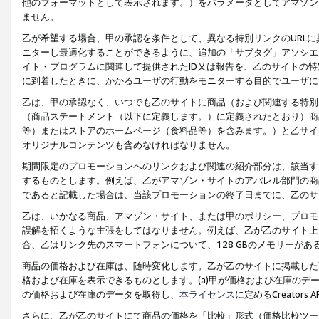
他のフォーマットとして表示されます。）をパラメータとしてアマゾン
ません。
乙が希望する場合、甲の承認を条件として、異なる特別リンクのURL
ニターし最適化することができるように、追加の「サブタグ」アソシエ
イト・プログラムに関連して提供されたID又は報告を、乙のサイトの
に到着したときに、かかるユーザの行動をモニターする目的でユーザに
乙は、甲の承認なく、いつでも乙のサイトに商品（および関連する特別
（商品ステートメント（以下に定義します。）に定義されたとおり）商
等）またはストアのホームページ（食料品等）を含みます。）と乙サイ
オリジナルコンテンツも含めなければなりません。
期間限定のプロモーションへのリンクおよび関連の紹介部分は、該当す
するものとします。例えば、乙がアマゾン・サイトのアパレル部門の商
であると記載した場合は、当該プロモーションの終了日までに、乙のサ
乙は、いかなる商品、アマゾン・サイト、または甲のポリシー、プロモ
誤解を招くような主張をしてはなりません。例えば、乙が乙のサイト上に
合、乙はリンク先のスマートフォンについて、128 GBのメモリーが
商品の価格および在庫は、随時変化します。乙が乙のサイトに掲載した
格および在庫を表示できるものとします。(a)甲が価格および在庫のデータを
の価格および在庫のデータを取得し、
本ライセンス
に定めるCreator
さらに、乙が乙のサイトにて商品の価格を「比較」形式（価格比較ツー