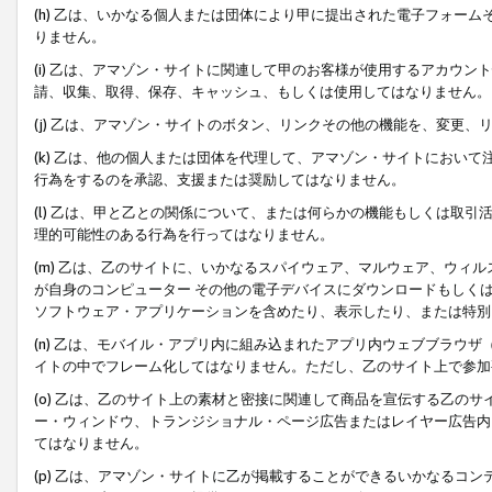
(h) 乙は、いかなる個人または団体により甲に提出された電子フォー
りません。
(i) 乙は、アマゾン・サイトに関連して甲のお客様が使用するアカウ
請、収集、取得、保存、キャッシュ、もしくは使用してはなりません。
(j) 乙は、アマゾン・サイトのボタン、リンクその他の機能を、変更
(k) 乙は、他の個人または団体を代理して、アマゾン・サイトにおい
行為をするのを承認、支援または奨励してはなりません。
(l) 乙は、甲と乙との関係について、または何らかの機能もしくは取
理的可能性のある行為を行ってはなりません。
(m) 乙は、乙のサイトに、いかなるスパイウェア、マルウェア、ウィ
が自身のコンピューター その他の電子デバイスにダウンロードもしく
ソフトウェア・アプリケーションを含めたり、表示したり、または特別
(n) 乙は、モバイル・アプリ内に組み込まれたアプリ内ウェブブラウザ
イトの中でフレーム化してはなりません。ただし、乙のサイト上で参加
(o) 乙は、乙のサイト上の素材と密接に関連して商品を宣伝する乙の
ー・ウィンドウ、トランジショナル・ページ広告またはレイヤー広告内
てはなりません。
(p) 乙は、アマゾン・サイトに乙が掲載することができるいかなるコ