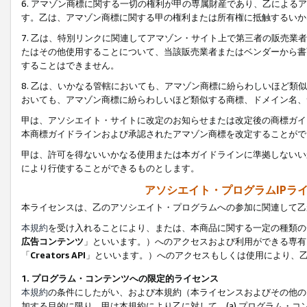
6. アマゾン商標に関する一切の権利が甲の専属財産であり、乙によ
す。乙は、アマゾン商標に関する甲の権利または所有権に抵触するいか
7. 乙は、特別リンクに関連してアマゾン・サイト上で第三者の販売
たはその他使用することについて、当該販売業者またはベンダーから書
することはできません。
8. 乙は、いかなる管轄においても、アマゾン商標に紛らわしいほど
おいても、アマゾン商標に紛らわしいほど類似する商標、ドメイン名、
甲は、アソシエイト・サイトに改定のお知らせまたは改定後の商標ガイ
本商標ガイドラインおよび承認されたアマゾン商標を改定することがで
甲は、許可を得ないいかなる使用または本ガイドラインに準拠しないい
により行使することができるものとします。
アソシエイト・プログラムIPラ
本ライセンスは、乙のアソシエイト・プログラムへの参加に関連して乙
本規約
を受け入れることにより、または、本商品に関する一定の種類の
広告コンテンツ
」といいます。）へのアクセスおよび利用ができる専有
「
Creators API
」といいます。）へのアクセスもしくは使用により、
1. プログラム・コンテンツへの限定的ライセンス
本規約
の条件にしたがい、および本規約（本ライセンスおよびその他の
加する目的に限り、甲は本規約により乙に対して、(a) プログラム・コ