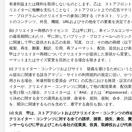
有者利益または権利を取得しないものとします。乙は、ストアフロントに
リエイターに報酬を支払うことなく、ストアフロント上での広告マテリア
ー・プログラムへのクリエイターの参加に関する（テキスト、リンク、
トのコンテンツ、外見、機能、URLおよびその他全ての要素を決定で
(b) クリエイター商標のライセンス 乙は甲に対し、本インフルエン
の最長期間にわたり、甲に対してパブリック・プロフィールへのリンク
に関連して甲に提供される乙の名前、写真、ロゴ、その他の商標（以下
複製、再生、翻案、翻訳、引用、再フォーマット、配信、送信および表
甲はクリエイター商標についてクリエイターが提供した形状から変更し
ーマットまたはサイズ変更を目的とする場合を除きます。）
(c) クリエイター・コンテンツおよびサイト 疑義を避けるためにい
ル提出に関連する該当アマゾン・サイトの利用規約の規定に従い、かつ、
用される場合、米連邦取引委員会（FTC）の広告における推奨・証言
イターが、クリエイター・コンテンツに関連して他の製造業者、配信業
を受け取った場合、クリエイターは、(「#Ad」または「#Sponsor
り決めに関する全ての適用ある法律、政省令、規則、規制、命令、許認
を、開示に関連するものを含めて、遵守する責任も負います。
(d) 免責
甲は、ストアフロントおよびクリエイター・コンテンツの作
クリエイター・コンテンツに対する全ての請求、損害、損失、責任、費
ンサーならびに甲およびこれら各社の従業員、役員、取締役および代表