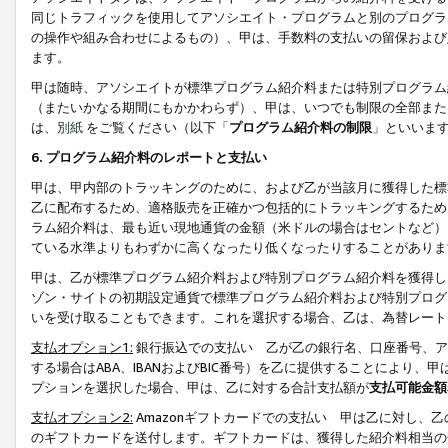
同じトラフィックを使用してアソシエイト・プログラムと別のプログラ
の操作や組み合わせによるもの）、甲は、手数料の支払いの留保および
ます。
甲は随時、アソシエイトが標準プログラム紹介料または特別プログラム
（またいかなる期間にもかかわらず）、甲は、いつでも制限の全部また
は、
別紙
をご覧ください（以下「
プログラム紹介料の制限
」といいま
6. プログラム紹介料のレポートと支払い
甲は、甲内部のトラッキングのために、および乙が当該月に獲得した標
乙に配布するため、適格販売を正確かつ包括的にトラッキングするため
ラム紹介料は、最も近い現地通貨の金額（米ドルの場合はセントなど）
ている水準よりもわずかに高くなったり低くなったりすることがありま
甲は、乙が標準プログラム紹介料および特別プログラム紹介料を獲得し
ゾン・サイトの初期設定通貨で標準プログラム紹介料および特別プログ
いを受け取ることもできます。これを選択する場合、乙は、為替レート
支払オプション1:
銀行振込での支払い 乙が乙の銀行名、口座番号、ア
する場合はABA、IBANおよびBIC番号）を乙に提供することにより
プションを選択した場合、甲は、乙に対する合計支払額が
支払可能金額
支払オプション2:
Amazonギフトカードでの支払い 甲は乙に対し、
のギフトカードを送付します。ギフトカードは、獲得した紹介料相当の