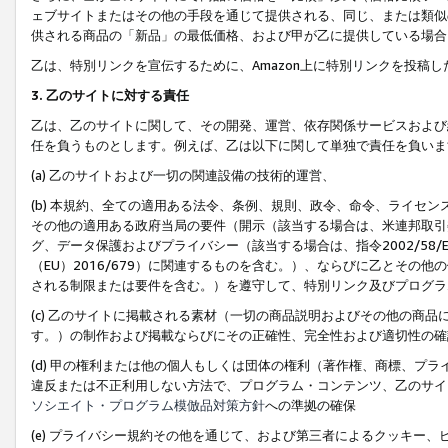
ェブサイトまたはその他の手段を通じて提供される、同じ、または類似
供される商品の「新品」の最低価格、および甲が乙に提供している場合
乙は、特別リンクを宣伝するために、Amazon上に特別リンクを投稿し
3. 乙のサイトに対する責任
乙は、乙のサイトに関して、その開発、運営、依存関係サービスおよび
任を負うものとします。例えば、乙は以下に関して単独で責任を負いま
(a) 乙のサイトおよび一切の関連設備の技術的運営、
(b) 本規約、全ての適用ある法令、条例、規則、政令、命令、ライセ
その他の適用ある政府当局の要件（開示（該当する場合は、米連邦取引
グ、データ保護およびプライバシー（該当する場合は、指令2002/58
（EU）2016/679）に関連するものを含む。）、ならびに乙とそ
される制限または要件を含む。）を遵守して、特別リンク及びプログラ
(c) 乙のサイトに掲載される素材（一切の商品説明およびその他の商
す。）の制作および掲載ならびにその正確性、完全性および適切性の確
(d) 甲の権利または他の個人もしくは団体の権利（著作権、商標、プ
違反または不正利用しない方法で、プログラム・コンテンツ、乙のサイ
ソシエイト・プログラム模倣品対策方針
への準拠の確保
(e) プライバシー規約その他を通じて、および第三者によるクッキー