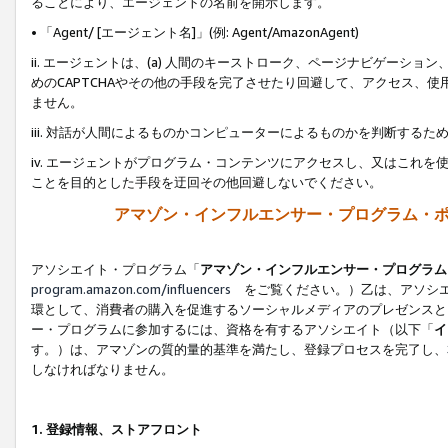
ることにより、エージェントの名前を開示します。
• 「Agent/ [エージェント名]」(例: Agent/AmazonAgent)
ii. エージェントは、(a) 人間のキーストローク、ページナビゲーシ
めのCAPTCHAやその他の手段を完了させたり回避して、アクセス、
ません。
iii. 対話が人間によるものかコンピューターによるものかを判断する
iv. エージェントがプログラム・コンテンツにアクセスし、又はこれ
ことを目的とした手段を迂回その他回避しないでください。
アマゾン・インフルエンサー・プログラム・
アソシエイト・プログラム「
アマゾン・インフルエンサー・プログラム
program.amazon.com/influencers
をご覧ください。）乙は、アソシエ
環として、消費者の購入を促進するソーシャルメディアのプレゼンスと
ー・プログラムに参加するには、資格を有するアソシエイト（以下「
イ
す。）は、アマゾンの質的量的基準を満たし、登録プロセスを完了し、
しなければなりません。
1.
登録情報、ストアフロント