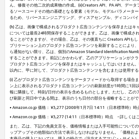
ん、修復その他二次的成果物の作成。(ii)Creators API、PA 
るソースコードその他の基礎となる要素（モデル、モデルパラメーター
るため、リバースエンジニアリング、ディスアセンブル、ディコンパイ
(h) 乙は、画像で構成されるプロダクト広告コンテンツを保存または
については最長24時間保存することができます。乙は、画像で構成さ
ることができますが、その場合、乙は、その後直ちに Creators AP
プリケーション上のプロダクト広告コンテンツを刷新することにより、
ら通知がない限り、乙は、個別のAmazon Standard Identification Nu
することができます。前記にかかわらず、乙のアプリケーションがクラ
プロダクト広告コンテンツを保存またはキャッシュしてはいけません。
以内に、甲に対して、プロダクト広告コンテンツを含むまたは使用する
(i) 乙がプロダクト広告コンテンツをデータフィードから取得する場合または
ン上に表示されるプロダクト広告コンテンツの刷新頻度が1時間に1回
報に隣接して、時刻/日付の表示を含めるものとします。ただし、乙の
び刷新と同日中である間は、表示のうち日付の部分を省略することがで
• Amazon.co.jp 価格： ¥3,277 (2008年1月7日 14:11（日本標準
• Amazon.co.jp 価格： ¥3,277 (14:11（日本標準時）時点 −詳しくは
また、乙は、下記の免責文言を、価格情報または入手可能性についての
ップアップその他類似の方法で表示しなければなりません。「価格およ
本商品の購入においては、購入の時点で（該当するアマゾン・サイト）