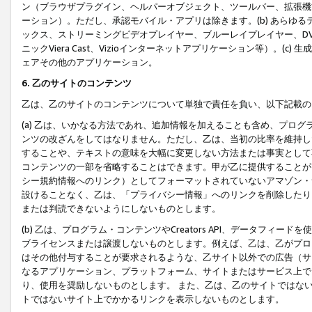
ン（ブラウザプラグイン、ヘルパーオブジェクト、ツールバー、拡張機
ーション）。ただし、承認モバイル・アプリは除きます。(b) あらゆ
ックス、ストリーミングビデオプレイヤー、ブルーレイプレイヤー、DVDプ
ニックViera Cast、Vizioインターネットアプリケーション等）。(
ェアその他のアプリケーション。
6. 乙のサイトのコンテンツ
乙は、乙のサイトのコンテンツについて単独で責任を負い、以下記載の
(a) 乙は、いかなる方法であれ、追加情報を加えることも含め、プロ
ンツの改ざんをしてはなりません。ただし、乙は、当初の比率を維持し
することや、テキストの意味を大幅に変更しない方法または事実として
コンテンツの一部を省略することはできます。甲が乙に提供することが
シー規約情報へのリンク）としてフォーマットされていないアマゾン・
設けることなく、乙は、「プライバシー情報」へのリンクを削除したり
または判読できないようにしないものとします。
(b) 乙は、プログラム・コンテンツやCreators API、データフ
ブライセンスまたは譲渡しないものとします。例えば、乙は、乙がプロ
はその他付与することが要求されるような、乙サイト以外での広告（サ
なるアプリケーション、プラットフォーム、サイトまたはサービス上で
り、使用を奨励しないものとします。 また、乙は、乙のサイトではな
トではないサイト上でかかるリンクを表示しないものとします。