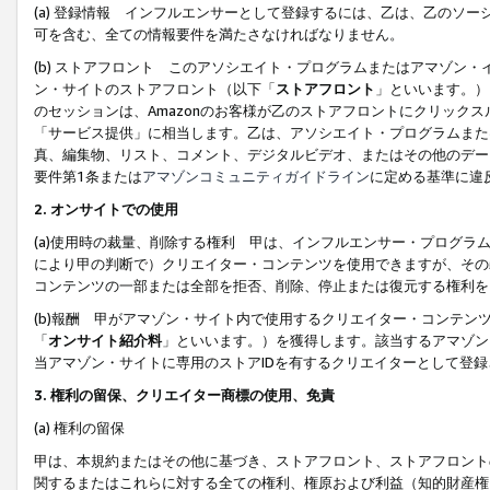
(a) 登録情報 インフルエンサーとして登録するには、乙は、乙のソ
可を含む、全ての情報要件を満たさなければなりません。
(b) ストアフロント このアソシエイト・プログラムまたはアマゾン
ン・サイトのストアフロント（以下「
ストアフロント
」といいます。）
のセッションは、Amazonのお客様が乙のストアフロントにクリック
「サービス提供」に相当します。乙は、アソシエイト・プログラムまた
真、編集物、リスト、コメント、デジタルビデオ、またはその他のデー
要件第1条または
アマゾンコミュニティガイドライン
に定める基準に違
2.
オンサイトでの使用
(a)使用時の裁量、削除する権利 甲は、インフルエンサー・プログラ
により甲の判断で）クリエイター・コンテンツを使用できますが、その
コンテンツの一部または全部を拒否、削除、停止または復元する権利を
(b)報酬 甲がアマゾン・サイト内で使用するクリエイター・コンテン
「
オンサイト紹介料
」といいます。）を獲得します。該当するアマゾン
当アマゾン・サイトに専用のストアIDを有するクリエイターとして登
3.
権利の留保、クリエイター商標の使用、免責
(a) 権利の留保
甲は、本規約またはその他に基づき、ストアフロント、ストアフロント
関するまたはこれらに対する全ての権利、権原および利益（知的財産権