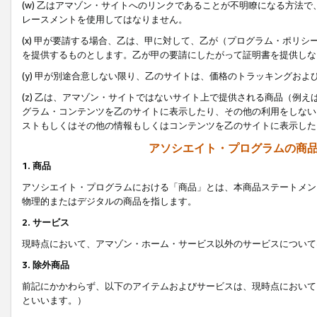
(w) 乙はアマゾン・サイトへのリンクであることが不明瞭になる方法
レースメントを使用してはなりません。
(x) 甲が要請する場合、乙は、甲に対して、乙が（プログラム・ポリ
を提供するものとします。乙が甲の要請にしたがって証明書を提供しな
(y) 甲が別途合意しない限り、乙のサイトは、価格のトラッキングお
(z) 乙は、アマゾン・サイトではないサイト上で提供される商品（例
グラム・コンテンツを乙のサイトに表示したり、その他の利用をしない
ストもしくはその他の情報もしくはコンテンツを乙のサイトに表示した
アソシエイト・プログラムの商
1. 商品
アソシエイト・プログラムにおける「商品」とは、本商品ステートメン
物理的またはデジタルの商品を指します。
2. サービス
現時点において、アマゾン・ホーム・サービス以外のサービスについて
3. 除外商品
前記にかかわらず、以下のアイテムおよびサービスは、現時点において
といいます。）