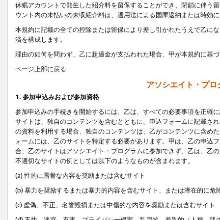
休眠アカウントで発生した紹介料を留保することができ、閉鎖に伴う留
ウント内の未払いの未収紹介料は、適用法による国庫返納または時効に
本規約に記載の全ての控除または留保により差し引かれたうえで乙にな
済を構成します。
理由の如何を問わず、乙に超過金が支払われた場合、甲が本規約に基づ
ページ上部に戻る
アソシエイト・プロ
1. 参加申込みおよび参加資格
参加申込みの手続きを開始するには、乙は、すべての必要事項を正確に
サイトは、独自のコンテンツを含むとともに、申込フォームに記載され
の資料を利用する場合、独自のコンテンツは、乙がコンテンツに含めた
ォームには、乙のサイトを特定する必要があります。甲は、乙の申込フ
合、乙のサイトはアソシエイト・プログラムに参加できず、乙は、乙の
不適切なサイトの例としては以下のようなものが含まれます。
(a) 性的に露骨な内容を奨励または含むサイト
(b) 暴力を奨励するまたは暴力的内容を含むサイト、または潜在的に
(c) 虚偽、不正、名誉毀損または中傷的な内容を奨励または含むサイト
(d) 不快、迷惑、有害、プライバシー侵害、乱用的、差別的（人種、