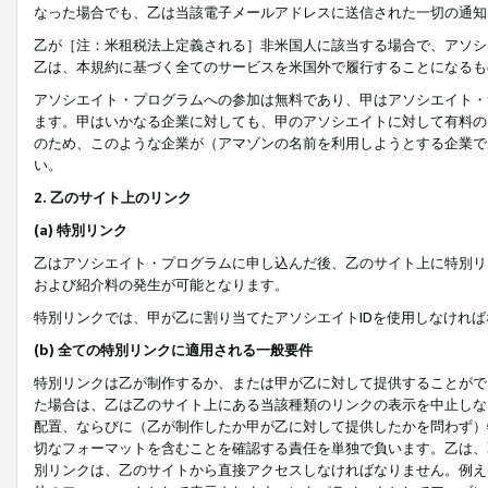
なった場合でも、乙は当該電子メールアドレスに送信された一切の通知
乙が［注：米租税法上定義される］非米国人に該当する場合で、アソシ
乙は、本規約に基づく全てのサービスを米国外で履行することになるも
アソシエイト・プログラムへの参加は無料であり、甲はアソシエイト・
ます。甲はいかなる企業に対しても、甲のアソシエイトに対して有料の
のため、このような企業が（アマゾンの名前を利用しようとする企業で
い。
2. 乙のサイト上のリンク
(a) 特別リンク
乙はアソシエイト・プログラムに申し込んだ後、乙のサイト上に特別リ
および紹介料の発生が可能となります。
特別リンクでは、甲が乙に割り当てたアソシエイトIDを使用しなけれ
(b) 全ての特別リンクに適用される一般要件
特別リンクは乙が制作するか、または甲が乙に対して提供することがで
た場合は、乙は乙のサイト上にある当該種類のリンクの表示を中止しな
配置、ならびに（乙が制作したか甲が乙に対して提供したかを問わず）
切なフォーマットを含むことを確認する責任を単独で負います。乙は、
別リンクは、乙のサイトから直接アクセスしなければなりません。例えば、