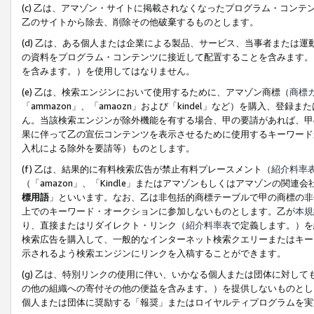
(c) 乙は、アマゾン・サイトに掲載されなくなったプログラム・コン
乙のサイトから除去、削除その他破棄するものとします。
(d) 乙は、ある個人または企業による製品、サービス、当事者または
の資料をプログラム・コンテンツに接近して配置することを含みます。
を含みます。）を使用してはなりません。
(e) 乙は、検索エンジンにおいて使用するために、アマゾン商標（
商標
「ammazon」、「amaozn」および「kindel」など）を購入
ん。当該検索エンジンが除外機能を有する場合、甲の要請があれば、甲
果に伴って乙の宣伝コンテンツを表示させるために使用するキーワード
入札による除外を要請等）ものとします。
(f) 乙は、結果的に有料検索広告が禁止有料プレースメント（
紹介料率
（「amazon」、「Kindle」またはアマゾンもしくはアマゾンの
標用語
」といいます。なお、乙は非包括的商標テーブルで甲の商標の非
上でのキーワード・オークションに参加しないものとします。乙が
本規
り、直接またはリダイレクト・リンク（
紹介料率表
で定義します。）を
検索広告を購入して、一般的なインターネット検索クエリーまたはキー
示されるよう検索エンジンにリンクを入稿することができます。
(g) 乙は、特別リンクの使用に伴い、いかなる個人または団体に対し
の他の組織への寄付その他の便益を含みます。）を提供しないものとし
個人または団体に奨励する「報奨」またはロイヤルティプログラムを実