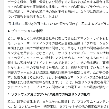
データを収集、使用、保管および開示する方法および該当する場合は第
イトの訪問者から直接情報を収集し、サイトの訪問者のブラウザにクッ
切に開示し、その他の適用法の法的要件を満たし、ならびに適用法によ
ついて情報を提供すること、および
(f)
本規約
に基づき許可されているか否かを問わず、乙によるプログラ
4. プロモーションの制限
乙は、甲もしくは甲の関連会社を代理してまたはアマゾン・サイトもし
モーション、マーケティングその他の広告宣伝活動（「プロモーション
書面または口頭での販促活動に関連して、甲もしくは甲の関連会社の商
リンクを使用することなどにより、オフラインでのプロモーション活動
イトのダイレクトメールに特別リンクを含めることができるものとしま
領するお客様がオプトインしたものであること）、その他本規約、商標
となります。甲の要請を受けた場合、乙は、前記を遵守していることを
明書のフォームおよび当該証明書の記載事項を指定します。乙が甲の要
す。疑義を避けるためにいうと、(i)適用あるマーケティング法の目的上(例
び類似または後継の法律を指します。)、乙は、特別リンクを含む各電子
びにアソシエイト・プログラム関連の全ての電子メールの最善の慣行に
5. ソフトウェアおよびデバイス経由での特別リンクの配布
乙は、以下の媒体上で、またはそれに関連して、プログラム・コンテン
ん。(a) コンピューター、携帯電話、タブレットその他の携帯端末を