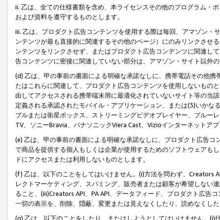
ii. 乙は、全ての仕様書類を含め、本ライセンスその他のプログラム
および資料を遵守するものとします。
iii. 乙は、プロダクト広告コンテンツを使用する際は毎回、アマゾ
ンテンツが最も直接的に関連するその他のページ）にのみリンクさせる
ンテンツをリンクさせず、またはプロダクト広告コンテンツに関連して
告コンテンツに密接に関連していない部分は、アマゾン・サイト以外の
(d) 乙は、甲の事前の書面による明確な承諾なしに、携帯電話その他
たはこれらに関連して、プロダクト広告コンテンツを使用しないものと
由してアクセスされる携帯端末用に最適化されていないサイト等の当該端
定義される承認されたモバイル・アプリケーション、または(3)いか
ブルまたは衛星ボックス、ストリーミングビデオプレイヤー、ブルーレイ
TV、ソニーBravia、パナソニックViera Cast、Vizioインター
(e) 乙は、甲の事前の書面による明確な承諾なしに、プロダクト広告
で商品を提供する個人もしくは企業が使用するためのソフトウェアもしくはその
ドにアクセスまたは利用しないものとします。
(f) 乙は、以下のことをしてはいけません。(i)方法を問わず、Creator
レクトマーケティング、スパミング、販売者または顧客が希望しない連
ること、(iii)Creators API、PA API、データフィード、プ
一切の表示を、削除、隠蔽、変更または見えなくしたり、読めなくした
(g) 乙は、以下のことをしたり、またはしようとしてはいけません。(