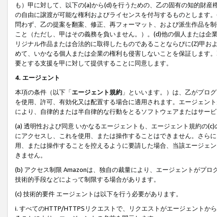
も）甲に対して、以下の(a)から(d)を行うための、乙の固有の知的
の自由に譲渡が可能な権利およびライセンスを付与するものとします。(
問わず、乙の提案を翻案、修正、再フォーマット、および派生作品を制
こと（ただし、甲はその義務を負いません。）。(d)他の個人または企
リジナル作品または合法的に取得したものであることならびに(Z)甲
めて、いかなる個人または企業の権利も侵害しないことを保証します。
要とする支援を甲に対して提供することに同意します。
4. エージェント
本項の条件（以下「
エージェント規約
」といいます。）は、乙がプログ
を使用、許可、有効化又は配置する場合に適用されます。エージェント
により、自律的または半自律的な行動をとるソフトウェアまたはサービ
(a) 透明性および同意 いかなるエージェントも、エージェント規約の
にアクセスし、これを使用、または操作することはできません。さらに、
用、または操作することを控えるように要請した場合、当該エージェン
きません。
(b) アクセス制限 Amazonは、独自の裁量により、エージェント
技術的手段などによって制限する場合があります。
(c) 技術的要件 エージェントは以下を行う必要があります。
i. すべてのHTTP/HTTPSリクエストで、リクエストがエージェ