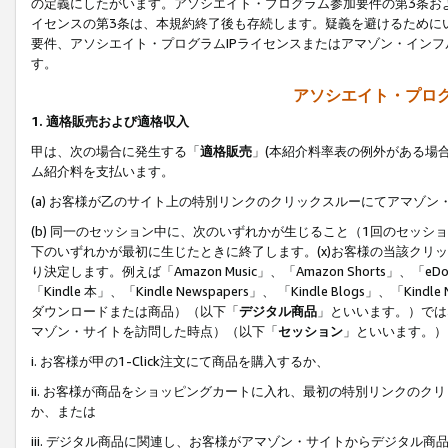
の定義にしたがいます。アソシエイト・プログラム参加要件の第3条お
イセンスの第3条は、本規約終了後も存続します。疑義を避けるためにい
要件、アソシエイト・プログラムIPライセンスまたはアマゾン・イン
す。
アソシエイト・プログ
1. 適格販売および適格収入
甲は、次の場合に発生する「
適格販売
」(本紹介料率表の例外がある場
ム紹介料を支払います。
(a) お客様が乙のサイト上の特別リンクのクリックスルーにてアマゾン
(b) 同一のセッション中に、次のいずれかが生じること（1回のセッ
下のいずれかが最初に生じたときに終了します。(x)お客様の当該クリッ
り決定します。例えば「Amazon Music」、「Amazon Shorts」、「eDo
「Kindle 本」、「Kindle Newspapers」、 「Kindle Blogs」、「
ダウンロードまたは商品）（以下「
デジタル商品
」といいます。）では
マゾン・サイトを訪問した時点）（以下「
セッション
」といいます。）
i. お客様が甲の1-Click注文にて商品を購入するか、
ii. お客様が商品をショッピングカートに入れ、最初の特別リンクの
か、または
iii. デジタル商品に関連し、お客様がアマゾン・サイトからデジタ