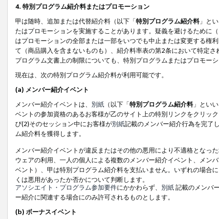
4. 特別プログラム紹介料またはプロモーション
甲は随時、追加または代替紹介料（以下「
特別プログラム紹介料
」とい
たはプロモーションを実施することがあります。疑義を避けるために（
はプロモーションの全部または一部をいつでも中止または変更する権利
て（商品購入を含まないものも）、紹介料率表の第2条において特定さ
プログラム文書上の制限についても、特別プログラムまたはプロモーシ
現在は、次の特別プログラム紹介料が利用可能です。
(a) メンバー紹介イベント
メンバー紹介イベントは、
別紙
（以下「
特別プログラム紹介料
」といい
ベントの参加資格のあるお客様が乙のサイト上の特別リンクをクリック
び(2)そのセッション中にお客様が
別紙
記載のメンバー紹介行為を完了
ム紹介料を獲得します。
メンバー紹介イベントが違反またはその他の悪用により不適格となった
ウェアの利用、一人の個人による複数のメンバー紹介イベント、メンバ
ベント）、甲は特別プログラム紹介料を支払いません。いずれの場合に
くは悪用があったか否かについて判断します。
アソシエイト・プログラム参加要件
にかかわらず、
別紙
記載のメンバー
ー紹介に関連する場合にのみ許可されるものとします。
(b) ボーナスイベント