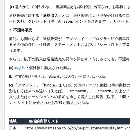
(c) 購入から180日以内に、当該商品がお客様宛に出荷され、お客
適格販売に対する「
適格収入
」とは、適格販売により甲が受け取る金額
ービス料、クレジット［注：Amazonポイントを含みます］、リベー
2. 不適格販売
前記にも関わらず、適格販売が、アソシエイト・プログラム紹介料率表
るその他の条件、仕様書、ステートメントおよびポリシー（以下「
プロ
ります 。
さらに、以下の購入は適格販売の要件を満たすようにみえても、不適格
(a)
本規約
の解除後に購入された商品、
(b) 注文が取り消され、返品または返金が開始された商品、
(c) 「アマゾン」、「Kindle」またはその他のアマゾン商標（甲
形もしくはスペル違い（例えば、「ammazon」、「amaozn」およ
入札またはオークションへの参加を通じて購入した広告（以下、「
禁止
ン・ サイトに紹介されたお客様が購入した商品、
地域
非包括的商標リスト
日本
https://www.amazon.co.jp/gp/help/customer/display.html