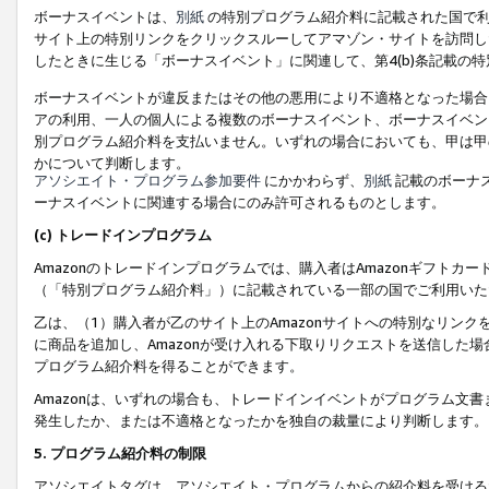
ボーナスイベントは、
別紙
の特別プログラム紹介料に記載された国で利
サイト上の特別リンクをクリックスルーしてアマゾン・サイトを訪問した
したときに生じる「ボーナスイベント」に関連して、第4(b)条記載の
ボーナスイベントが違反またはその他の悪用により不適格となった場合
アの利用、一人の個人による複数のボーナスイベント、ボーナスイベン
別プログラム紹介料を支払いません。いずれの場合においても、甲は甲
かについて判断します。
アソシエイト・プログラム参加要件
にかかわらず、
別紙
記載のボーナ
ーナスイベントに関連する場合にのみ許可されるものとします。
(c) トレードインプログラム
Amazonのトレードインプログラムでは、購入者はAmazonギフト
（「特別プログラム紹介料」）に記載されている一部の国でご利用いた
乙は、（1）購入者が乙のサイト上のAmazonサイトへの特別なリン
に商品を追加し、Amazonが受け入れる下取りリクエストを送信した場
プログラム紹介料を得ることができます。
Amazonは、いずれの場合も、トレードインイベントがプログラム文書
発生したか、または不適格となったかを独自の裁量により判断します。
5. プログラム紹介料の制限
アソシエイトタグは、アソシエイト・プログラムからの紹介料を受ける