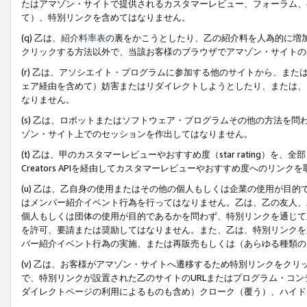
たはアマゾン・サイトで提供されるカスタマーレビュー、フォーラム、
て）、特別リンクを含めてはなりません。
(q) 乙は、
紹介料率表
の裏をかこうとしたり、乙の紹介料を人為的に増
クリックする方法以外で、当該お客様のブラウザでアマゾン・サイトの
(r) 乙は、アソシエイト・プログラムに参加する他のサイトから、ま
ェア経由を含めて）妨害またはリダイレクトしようとしたり、または、
なりません。
(s) 乙は、ロボットまたはソフトウェア・プログラムその他の方法を
ゾン・サイト上でのセッションを作出してはなりません。
(t) 乙は、甲のカスタマーレビューやおすすめ度（star rating
Creators APIを経由してカスタマーレビューやおすすめ度へのリンク
(u) 乙は、乙自身の使用またはその他の個人もしくは企業の使用が目
はメンバー紹介イベント行為を行ってはなりません。乙は、乙の友人、
個人もしくは団体の使用が目的であるかを問わず、特別リンクを通じて
を許可、要請または奨励してはなりません。また、乙は、特別リンクを
バー紹介イベント行為の実施、または再販売もしくは（あらゆる種類の
(v) 乙は、お客様がアマゾン・サイトへ遷移するため特別リンクをク
で、特別リンクが設置された乙のサイトのURLまたはプログラム・コ
ダイレクトページの利用によるものも含め）クローク（覆う）、ハイド