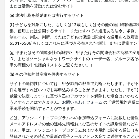
または活動を奨励または含むサイト
(e) 違法行為を奨励または実行するサイト
(f) 子どもを対象にした、もしくは13歳もしくはその他の適用年齢
集、使用または公開するサイト、またはすべての適用ある法令、条例、
制ルール、判決、判断、または子どもの保護に関連する適用ある政府当局の要
6501-6506)もしくはこれらに基づき公布された規則、または児童オ
(g) 甲またはその関連会社の商標や、甲またはその関連会社の商標の
ID、またはソーシャルネットワークサイトのユーザー名、グループ名
甲の商標の非包括的リストをご覧ください。）
(h) その他知的財産権を侵害するサイト
サイトの適切性については、甲が独自の裁量で判断いたします。甲が不
件を遵守すればいつでも再申込みすることができます。ただし、甲が1)
裁量で決定します）に基づき乙のアカウントを解除した場合はいかなる
うとすることはできません。
お問い合わせフォーム
の「運営規約違反に
承認手続を開始することができます。
乙は、アソシエイト・プログラムへの参加申込フォームに記載した情報
メールアドレスその他の連絡先情報および乙のサイトの識別情報などを
せん。甲は、アソシエイト・プログラムおよび本規約に関する通知（も
登録されたその時点で最新の電子メールアドレス宛てに送信することが