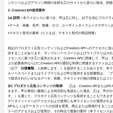
ンテンツおよびアマゾン商標の全部を乙のサイトから直ちに除去、削除
2. Creators API使用要件
(a) 説明：
本ライセンスに基づき、甲は乙に対し、以下を含むプログラ
•データ、画像、音声、映像、ロゴ、ユーザインターフェースデザイン
•テキスト形式の素材（たとえば、テキスト形式の商品情報）
前記のプロダクト広告コンテンツおよびCreators APIへのアクセスに
供することがあります。サンプルソースコードおよびライブラリはそれ
イセンスに基づき乙に提供されます。Creators APIに関連して
上の必要条件ならびにCreators APIの適切な利用に関連するテ
（以下「
仕様書類
」と総称します。）を提供することがあります。本ラ
ルソースコードまたはライブラリおよび甲が提供する仕様書類は、「プ
で提供されたいかなるデータ、画像、テキストその他の情報またはコン
(b) プロダクト広告コンテンツの取得
乙は、Creators APIま
きます。甲が事前に書面による明示的な承認をした場合、乙は、甲がCreator
す。）を通じて、プロダクト広告コンテンツを取得することもできます
データフィードへのアクセスおよび使用にも本ライセンスが適用されます。乙は
APIもしくはデータフィードの仕様を変更、廃止または再発行することがで
ドへのアクセスおよび使用が、その時点で最新の要件（本ライセンスお