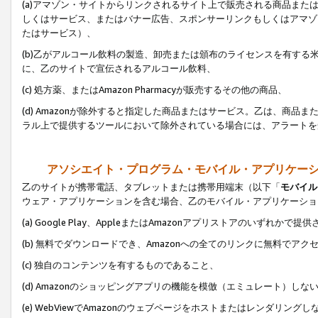
(a)アマゾン・サイトからリンクされるサイト上で販売される商品またはサ
しくはサービス、またはバナー広告、スポンサーリンクもしくはアマゾ
たはサービス）、
(b)乙がアルコール飲料の製造、卸売または頒布のライセンスを有す
に、乙のサイトで宣伝されるアルコール飲料、
(c) 処方薬、またはAmazon Pharmacyが販売するその他の商品、
(d) Amazonが除外すると指定した商品またはサービス。乙は、商品また
ラル上で提供するツールにおいて除外されている場合には、アラートを
アソシエイト・プログラム・モバイル・アプリケー
乙のサイトが携帯電話、タブレットまたは携帯用端末（以下「
モバイル
ウェア・アプリケーションを含む場合、乙のモバイル・アプリケーショ
(a) Google Play、AppleまたはAmazonアプリストアのいずれかで
(b) 無料でダウンロードでき、Amazonへの全てのリンクに無料でアク
(c) 独自のコンテンツを有するものであること、
(d) Amazonのショッピングアプリの機能を模倣（エミュレート）しな
(e) WebViewでAmazonのウェブページをホストまたはレンダリング