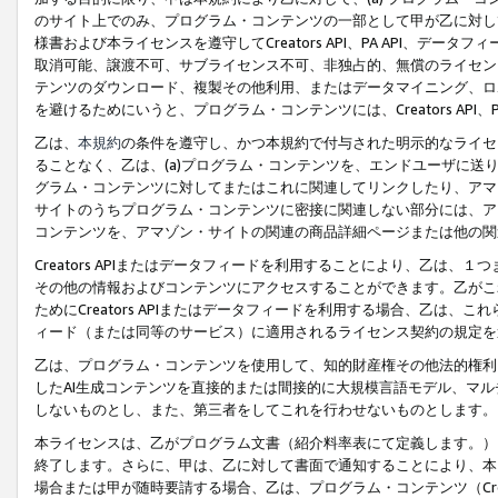
のサイト上でのみ、プログラム・コンテンツの一部として甲が乙に対し
様書および本ライセンスを遵守してCreators API、PA API、
取消可能、譲渡不可、サブライセンス不可、非独占的、無償のライセン
テンツのダウンロード、複製その他利用、またはデータマイニング、ロ
を避けるためにいうと、プログラム・コンテンツには、Creators AP
乙は、
本規約
の条件を遵守し、かつ本規約で付与された明示的なライセ
ることなく、乙は、(a)プログラム・コンテンツを、エンドユーザに
グラム・コンテンツに対してまたはこれに関連してリンクしたり、アマ
サイトのうちプログラム・コンテンツに密接に関連しない部分には、ア
コンテンツを、アマゾン・サイトの関連の商品詳細ページまたは他の関
Creators APIまたはデータフィードを利用することにより、乙は、
その他の情報およびコンテンツにアクセスすることができます。乙がこ
ためにCreators APIまたはデータフィードを利用する場合、乙は、こ
ィード（または同等のサービス）に適用されるライセンス契約の規定を
乙は、プログラム・コンテンツを使用して、知的財産権その他法的権利
したAI生成コンテンツを直接的または間接的に大規模言語モデル、マ
しないものとし、また、第三者をしてこれを行わせないものとします。
本ライセンスは、乙がプログラム文書（紹介料率表にて定義します。）
終了します。さらに、甲は、乙に対して書面で通知することにより、本
場合または甲が随時要請する場合、乙は、プログラム・コンテンツ（Cre