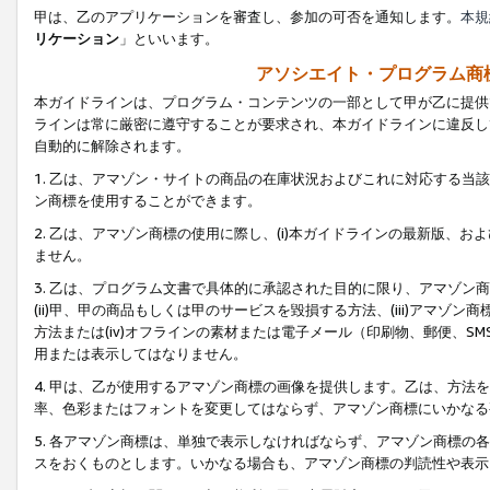
甲は、乙のアプリケーションを審査し、参加の可否を通知します。
本規
リケーション
」といいます。
アソシエイト・プログラム商
本ガイドラインは、プログラム・コンテンツの一部として甲が乙に提供
ラインは常に厳密に遵守することが要求され、本ガイドラインに違反し
自動的に解除されます。
1. 乙は、アマゾン・サイトの商品の在庫状況およびこれに対応する
ン商標を使用することができます。
2. 乙は、アマゾン商標の使用に際し、(i)本ガイドラインの最新版、およ
ません。
3. 乙は、プログラム文書で具体的に承認された目的に限り、アマゾン
(ii)甲、甲の商品もしくは甲のサービスを毀損する方法、(iii)アマ
方法または(iv)オフラインの素材または電子メール（印刷物、郵便、S
用または表示してはなりません。
4. 甲は、乙が使用するアマゾン商標の画像を提供します。乙は、方
率、色彩またはフォントを変更してはならず、アマゾン商標にいかなる
5. 各アマゾン商標は、単独で表示しなければならず、アマゾン商標
スをおくものとします。いかなる場合も、アマゾン商標の判読性や表示