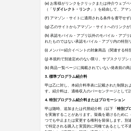
(e) お客様がリンクをクリックまたは仲介ウェ
（「
リダイレクト・リンク
」）を経由して、アマ
(f) アマゾン・サイトに適用される条件を遵守せ
(g) 乙のサイトからアマゾン・サイトへのリン
(h) 承認モバイル・アプリ以外のモバイル・アプリ
れたものではない承認モバイル・アプリ内の特別
(i) メンバー紹介イベントの対象商品（関連する
(j) 本規約で別途定めのない限り、サブスクリプ
(k) 商品一覧ページに掲載されていない発表前の
3. 標準プログラム紹介料
甲は乙に対し、本紹介料率表に記載された制限お
す。紹介料は、適格収入のパーセンテージとして
4. 特別プログラム紹介料またはプロモーション
甲は随時、追加または代替紹介料（以下「
特別プ
を実施することがあります。疑義を避けるために
つでも中止または変更する権利を留保します。別
て特定される購入と実質的に同種であるとして不