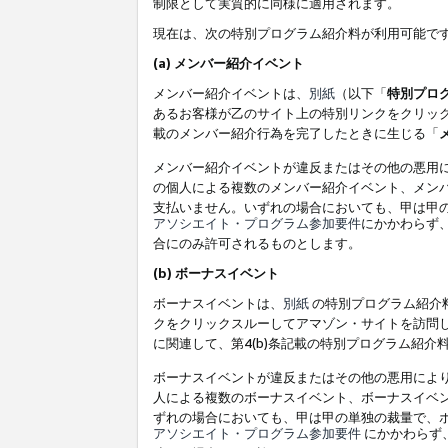
制限として実質的に同様に適用されます。
現在は、次の特別プログラム紹介料が利用可能で
(a) メンバー紹介イベント
メンバー紹介イベントは、
別紙
（以下「
特別プロ
あるお客様が乙のサイト上の特別リンクをクリック
載のメンバー紹介行為を完了したときに生じる「
メンバー紹介イベントが違反またはその他の悪用
の個人による複数のメンバー紹介イベント、メン
支払いません。いずれの場合においても、甲は甲
アソシエイト・プログラム参加要件
にかかわらず
合にのみ許可されるものとします。
(b) ボーナスイベント
ボーナスイベントは、
別紙
の特別プログラム紹介料
クをクリックスルーしてアマゾン・サイトを訪問し
に関連して、第4(b)条記載の特別プログラム紹介
ボーナスイベントが違反またはその他の悪用によ
人による複数のボーナスイベント、ボーナスイベ
ずれの場合においても、甲は甲の単独の裁量で、
アソシエイト・プログラム参加要件
にかかわらず