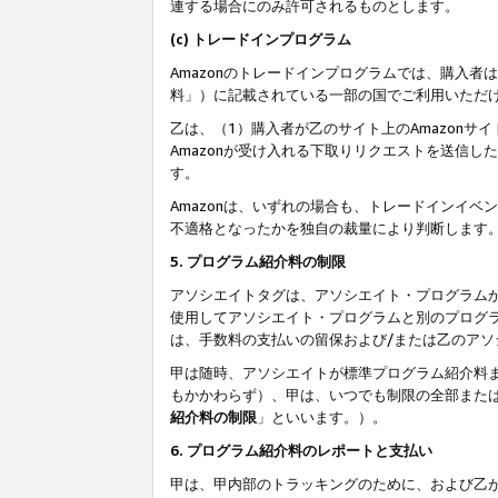
連する場合にのみ許可されるものとします。
(c) トレードインプログラム
Amazonのトレードインプログラムでは、購入者
料」）に記載されている一部の国でご利用いただ
乙は、（1）購入者が乙のサイト上のAmazon
Amazonが受け入れる下取りリクエストを送信し
す。
Amazonは、いずれの場合も、トレードインイベ
不適格となったかを独自の裁量により判断します
5. プログラム紹介料の制限
アソシエイトタグは、アソシエイト・プログラム
使用してアソシエイト・プログラムと別のプログ
は、手数料の支払いの留保および/または乙のア
甲は随時、アソシエイトが標準プログラム紹介料
もかかわらず）、甲は、いつでも制限の全部また
紹介料の制限
」といいます。）。
6. プログラム紹介料のレポートと支払い
甲は、甲内部のトラッキングのために、および乙