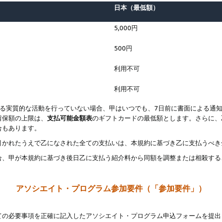
日本（最低額）
5,000円
500円
利用不可
利用不可
なる実質的な活動を行っていない場合、甲はいつでも、7日前に書面による通
留保額の上限は、
支払可能金額表
のギフトカードの最低額とします。さらに、
合もあります。
引かれたうえで乙になされた全ての支払いは、本規約に基づき乙に支払うべき
合、甲が本規約に基づき後日乙に支払う紹介料から同額を調整または相殺する
アソシエイト・プログラム参加要件（「参加要件」）
ての必要事項を正確に記入したアソシエイト・プログラム申込フォームを提出