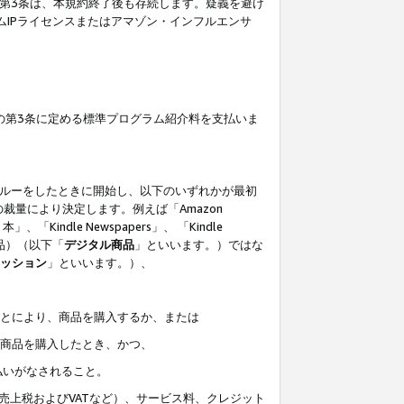
の第3条は、本規約終了後も存続します。疑義を避け
ムIPライセンスまたはアマゾン・インフルエンサ
の第3条に定める標準プログラム紹介料を支払いま
スルーをしたときに開始し、以下のいずれかが最初
裁量により決定します。例えば「Amazon
」、「Kindle Newspapers」、 「Kindle
は商品）（以下「
デジタル商品
」といいます。）ではな
ッション
」といいます。）、
ことにより、商品を購入するか、または
該商品を購入したとき、かつ、
払いがなされること。
売上税およびVATなど）、サービス料、クレジット