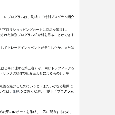
す。このプログラムは、別紙（「特別プログラム紹介
者が下取りショッピングカートに商品を追加し、
記載された特別プログラム紹介料を得ることができま
違反してトレードインイベントが発生したか、または
たは乙を代理する第三者）が、同じトラフィックを
・リンクの操作や組み合わせによるもの）、甲
疑義を避けるためにいうと（またいかなる期間に
いては、
別紙
をご覧ください（以下「
プログラム
めた甲のレポートを作成して乙に配布するため、