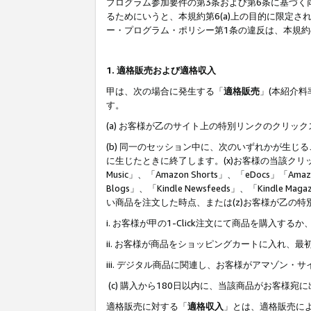
プログラム参加要件の第3条および第6条に基づく
るためにいうと、本規約第6(a)上の目的に限定
ー・プログラム・ポリシー第1条の違反は、本規
1. 適格販売および適格収入
甲は、次の場合に発生する「
適格販売
」(本紹介
す。
(a) お客様が乙のサイト上の特別リンクのクリッ
(b) 同一のセッション中に、次のいずれかが生
に生じたときに終了します。(x)お客様の当該クリ
Music」、「Amazon Shorts」、「eDocs」「Ama
Blogs」、「Kindle Newsfeeds」、「Ki
い商品を注文した時点、または(z)お客様が乙の
i. お客様が甲の1-Click注文にて商品を購入するか
ii. お客様が商品をショッピングカートに入れ
iii. デジタル商品に関連し、お客様がアマゾ
(c) 購入から180日以内に、当該商品がお客
適格販売に対する「
適格収入
」とは、適格販売に