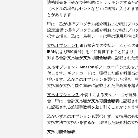
適格販売を正確かつ包括的にトラッキングするた
（米ドルの場合はセントなど）に四捨五入されま
とがあります。
甲は、乙が標準プログラム紹介料および特別プロ
設定通貨で標準プログラム紹介料および特別プロ
択する場合、乙は、為替レートは甲の運用基準に
支払オプション1:
銀行振込での支払い 乙が乙の銀
IBANおよびBIC番号）を乙に提供することに
対する合計支払額が
支払可能金額表
に記載された
支払オプション2:
Amazonギフトカードでの支
付します。ギフトカードは、獲得した紹介料相当
従います。乙がこのオプションを選択した場合、
支払額が支払可能金額表に記載された最高額を超
支払オプション 3:
小切手による支払い 乙が自身
合、甲は、合計支払額が
支払可能金額表
に記載さ
に記載される処理手数料を差し引くことができま
乙がいずれのオプションも選択せず、支払用の有
支払方法で支払いをするか、獲得した紹介料の支
支払可能金額表