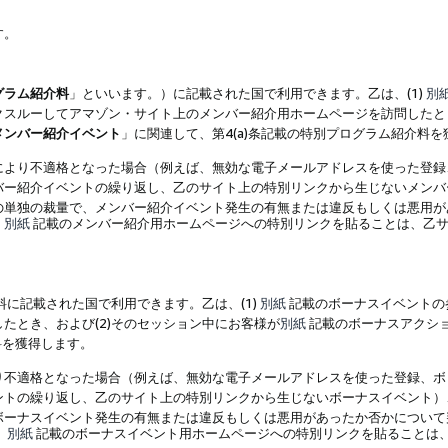
す。
グラム紹介料
」といいます。）に記載された国で利用できます。乙は、(1)
別
スルーしてアマゾン・サイト上のメンバー紹介用ホームページを訪問したとき
メンバー紹介イベント
」に関連して、第4(a)条記載の特別プログラム紹介料
により不適格となった場合（例えば、無効な電子メールアドレスを使った登録
バー紹介イベントの繰り返し、乙のサイト上の特別リンクから生じないメンバ
の単独の裁量で、メンバー紹介イベント発生の有無または違反もしくは悪用が
、
別紙
記載のメンバー紹介用ホームページへの特別リンクを貼ることは、乙サ
に記載された国で利用できます。乙は、(1)
別紙
記載のボーナスイベントの
たとき、および(2)そのセッション中にお客様が
別紙
記載のボーナスアクシ
料を獲得します。
り不適格となった場合（例えば、無効な電子メールアドレスを使った登録、ボ
ントの繰り返し、乙のサイト上の特別リンクから生じないボーナスイベント）
ボーナスイベント発生の有無または違反もしくは悪用があったか否かについて
、
別紙
記載のボーナスイベント用ホームページへの特別リンクを貼ることは