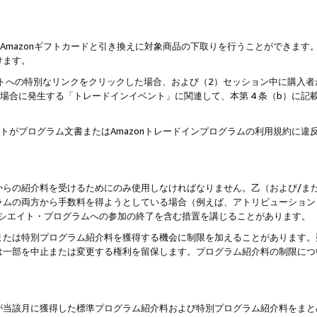
はAmazonギフトカードと引き換えに対象商品の下取りを行うことができま
けます。
サイトへの特別なリンクをクリックした場合、および（2）セッション中に購入
た場合に発生する「トレードインイベント」に関連して、本第 4 条（b）に
ントがプログラム文書またはAmazonトレードインプログラムの利用規約に
。
からの紹介料を受けるためにのみ使用しなければなりません。乙（および/ま
ラムの両方から手数料を得ようとしている場合（例えば、アトリビューション
ソシエイト・プログラムへの参加の終了を含む措置を講じることがあります。
または特別プログラム紹介料を獲得する機会に制限を加えることがあります。
は一部を中止または変更する権利を留保します。プログラム紹介料の制限につ
が当該月に獲得した標準プログラム紹介料および特別プログラム紹介料をまと