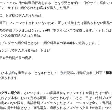
ブページ上でその他の能動的行為をすることを必要とせずに、仲介サイト経由で
ゾン・サイトに紹介されたお客様が購入した商品、
ずに、お客様に購入された商品、
クが適正にフォーマットされていないために正しく追跡または報告されない商品
内の特別リンクまたはCreators API（本ライセンスで定義します。）も
リンク経由で購入された商品、
特別プログラム紹介料とともに、紹介料率表の第4(a)条で定義します。）
ションとして購入される商品、および
商品や予約開始前の商品。
よび
本規約
を遵守することを条件として、
別紙
記載の標準紹介料（以下「
標
計算されます。
ログラム紹介料
」といいます。）の獲得機会をアソシエイト全員または一部に
（および本条において定める期間にもかかわらず）いうと、甲は、特別プログ
途定めのない限り、当該特別プログラムまたはプロモーションは全て（商品購
適格の除外対象となり、商品購入に適用されるプログラム文書上の制限につい