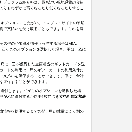
別プログラム紹介料は、最も近い現地通貨の金額
よりもわずかに高くなったり低くなったりするこ
のオプションにしたがい、アマゾン・サイトの初期
貨で支払いを受け取ることもできます。これを選
その他の必要識別情報（該当する場合はABA、
す。乙がこのオプションを選択した場合、甲は、乙に
ス宛に、乙が獲得した金額相当のギフトカードを送
カードの利用は、甲のギフトカードの利用条件に
の支払いを留保することができます。甲は、合計
を留保することができます。
を送付します。乙がこのオプションを選択した場
甲が乙に送付する小切手1枚につき
支払可能金額表
該情報を提供するまでの間、甲の裁量により別の