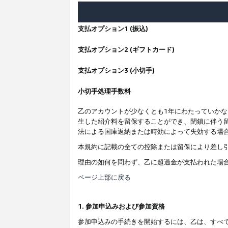
支払オプション1 (振込)
支払オプション2 (ギフトカード)
支払オプション3 (小切手)
小切手処理手数料
乙のアカウントが少なくとも1年にわたっていか
生した紹介料を留保することができ、閉鎖に伴う
法による国庫返納または時効によって失効する場
本規約に記載の全ての控除または留保により差し
理由の如何を問わず、乙に超過金が支払われた場
ページ上部に戻る
1. 参加申込みおよび参加資格
参加申込みの手続きを開始するには、乙は、すべ