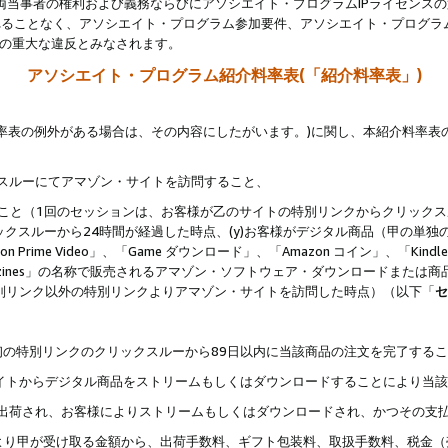
両当事者の権利および義務ならびにアソシエイト・プログラムIPライセンス
されることなく、アソシエイト・プログラム参加要件、アソシエイト・プログラ
約の重大な違反とみなされます。
アソシエイト・プログラム紹介料率表(「紹介料率表」)
料率表の例外がある場合は、その内容にしたがいます。)に関し、本紹介料率表
クスルーにてアマゾン・サイトを訪問すること、
じること（1回のセッションは、お客様が乙のサイトの特別リンクからクリック
ックスルーから24時間が経過した時点、(y)お客様がデジタル商品（甲の単独の
zon Prime Video」、「Game ダウンロード」、「Amazon コイン」、「Kindle 本
ndle Magazines」の名称で販売されるアマゾン・ソフトウェア・ダウンロードまた
特別リンク以外の特別リンクよりアマゾン・サイトを訪問した時点）（以下「
セ
、
、最初の特別リンクのクリックスルーから89日以内に当該商品の注文を完了する
ン・サイトからデジタル商品をストリームもしくはダウンロードすることにより当
様宛に出荷され、お客様によりストリームもしくはダウンロードされ、かつその支
より甲が受け取る金額から、出荷手数料、ギフト包装料、取扱手数料、税金（