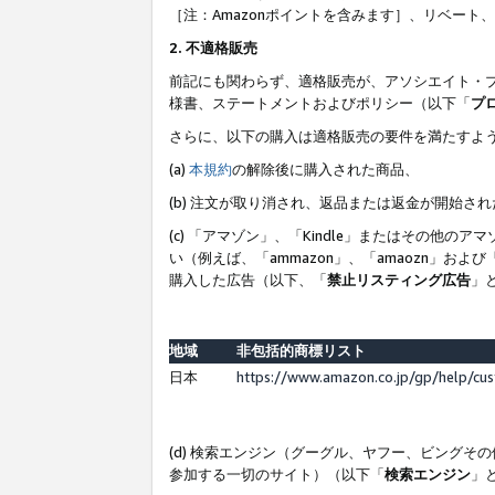
［注：Amazonポイントを含みます］、リベー
2. 不適格販売
前記にも関わらず、適格販売が、アソシエイト・
様書、ステートメントおよびポリシー（以下「
プ
さらに、以下の購入は適格販売の要件を満たすよ
(a)
本規約
の解除後に購入された商品、
(b) 注文が取り消され、返品または返金が開始さ
(c) 「アマゾン」、「Kindle」またはその
い（例えば、「ammazon」、「amaozn」お
購入した広告（以下、「
禁止リスティング広告
」
地域
非包括的商標リスト
日本
https://www.amazon.co.jp/gp/help/cu
(d) 検索エンジン（グーグル、ヤフー、ビング
参加する一切のサイト）（以下「
検索エンジン
」