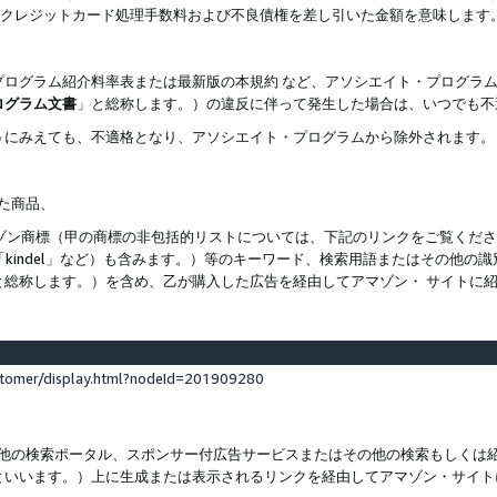
ト、クレジットカード処理手数料および不良債権を差し引いた金額を意味します
プログラム紹介料率表または最新版の本規約 など、アソシエイト・プログラ
ログラム文書
」と総称します。）の違反に伴って発生した場合は、いつでも不
うにみえても、不適格となり、アソシエイト・プログラムから除外されます。
れた商品、
他のアマゾン商標（甲の商標の非包括的リストについては、下記のリンクをご覧く
よび「kindel」など）も含みます。）等のキーワード、検索用語またはその
と総称します。）を含め、乙が購入した広告を経由してアマゾン・ サイトに
stomer/display.html?nodeId=201909280
その他の検索ポータル、スポンサー付広告サービスまたはその他の検索もしく
といいます。）上に生成または表示されるリンクを経由してアマゾン・サイト