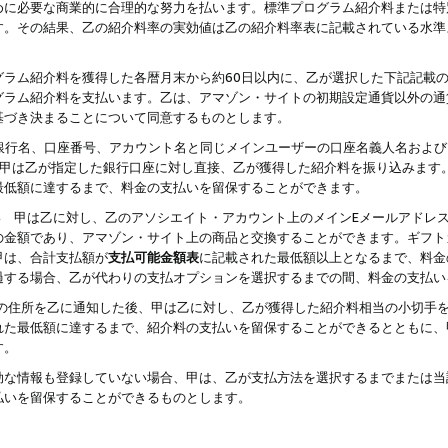
めに必要な商業的に合理的な努力を払います。標準プログラム紹介料または特
す。その結果、乙の紹介料率の実効値は乙の紹介料率表に記載されている水準
グラム紹介料を獲得した各暦月末から約60日以内に、乙が選択した下記記載
グラム紹介料を支払います。乙は、アマゾン・サイトの初期設定通貨以外の通
基づき決まることについて同意するものとします。
行名、口座番号、アカウント名と同じメインユーザーの口座名義人名および
より、甲は乙が指定した銀行口座に対し直接、乙が獲得した紹介料を振り込みま
最低額に達するまで、料金の支払いを留保することができます。
払い 甲は乙に対し、乙のアソシエイト・アカウント上のメインEメールアドレ
の金額であり、アマゾン・サイト上の商品と交換することができます。ギフト
甲は、合計支払額が
支払可能金額表
に記載された最低額以上となるまで、料金
過する場合、乙が代わりの支払オプションを選択するまでの間、料金の支払い
の住所を乙に通知した後、甲は乙に対し、乙が獲得した紹介料相当の小切手
れた最低額に達するまで、紹介料の支払いを留保することができるとともに、
す。
効な情報も登録していない場合、甲は、乙が支払方法を選択するまでまたは当
払いを留保することができるものとします。