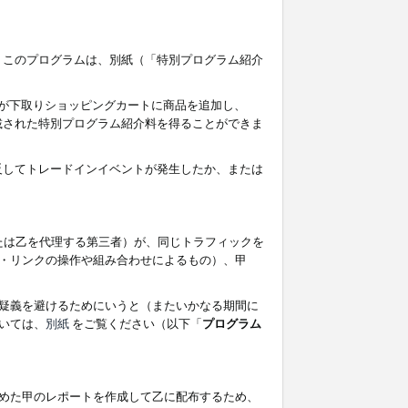
す。このプログラムは、別紙（「特別プログラム紹介
者が下取りショッピングカートに商品を追加し、
記載された特別プログラム紹介料を得ることができま
違反してトレードインイベントが発生したか、または
たは乙を代理する第三者）が、同じトラフィックを
・リンクの操作や組み合わせによるもの）、甲
疑義を避けるためにいうと（またいかなる期間に
いては、
別紙
をご覧ください（以下「
プログラム
めた甲のレポートを作成して乙に配布するため、