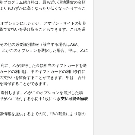
別プログラム紹介料は、最も近い現地通貨の金額
よりもわずかに高くなったり低くなったりするこ
のオプションにしたがい、アマゾン・サイトの初期
貨で支払いを受け取ることもできます。これを選
その他の必要識別情報（該当する場合はABA、
す。乙がこのオプションを選択した場合、甲は、乙に
ス宛に、乙が獲得した金額相当のギフトカードを送
カードの利用は、甲のギフトカードの利用条件に
の支払いを留保することができます。甲は、合計
を留保することができます。
を送付します。乙がこのオプションを選択した場
甲が乙に送付する小切手1枚につき
支払可能金額表
該情報を提供するまでの間、甲の裁量により別の