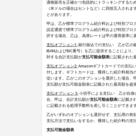
適格販売を正確かつ包括的にトラッキングするた
（米ドルの場合はセントなど）に四捨五入されま
とがあります。
甲は、乙が標準プログラム紹介料および特別プロ
設定通貨で標準プログラム紹介料および特別プロ
択する場合、乙は、為替レートは甲の運用基準に
支払オプション1:
銀行振込での支払い 乙が乙の銀
IBANおよびBIC番号）を乙に提供することに
対する合計支払額が
支払可能金額表
に記載された
支払オプション2:
Amazonギフトカードでの支
付します。ギフトカードは、獲得した紹介料相当
従います。乙がこのオプションを選択した場合、
支払額が支払可能金額表に記載された最高額を超
支払オプション 3:
小切手による支払い 乙が自身
合、甲は、合計支払額が
支払可能金額表
に記載さ
に記載される処理手数料を差し引くことができま
乙がいずれのオプションも選択せず、支払用の有
支払方法で支払いをするか、獲得した紹介料の支
支払可能金額表