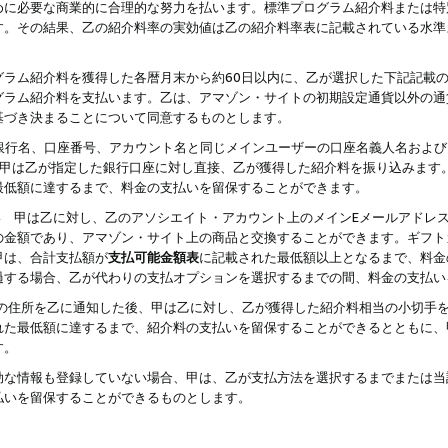
めに必要な商業的に合理的な努力を払います。標準プログラム紹介料または特
す。その結果、乙の紹介料率の実効値は乙の紹介料率表に記載されている水準
グラム紹介料を獲得した各暦月末から約60日以内に、乙が選択した下記記載
グラム紹介料を支払います。乙は、アマゾン・サイトの初期設定通貨以外の通
基づき決まることについて同意するものとします。
行名、口座番号、アカウント名と同じメインユーザーの口座名義人名および
より、甲は乙が指定した銀行口座に対し直接、乙が獲得した紹介料を振り込みま
最低額に達するまで、料金の支払いを留保することができます。
払い 甲は乙に対し、乙のアソシエイト・アカウント上のメインEメールアドレ
の金額であり、アマゾン・サイト上の商品と交換することができます。ギフト
甲は、合計支払額が
支払可能金額表
に記載された最低額以上となるまで、料金
過する場合、乙が代わりの支払オプションを選択するまでの間、料金の支払い
の住所を乙に通知した後、甲は乙に対し、乙が獲得した紹介料相当の小切手
れた最低額に達するまで、紹介料の支払いを留保することができるとともに、
す。
効な情報も登録していない場合、甲は、乙が支払方法を選択するまでまたは当
払いを留保することができるものとします。