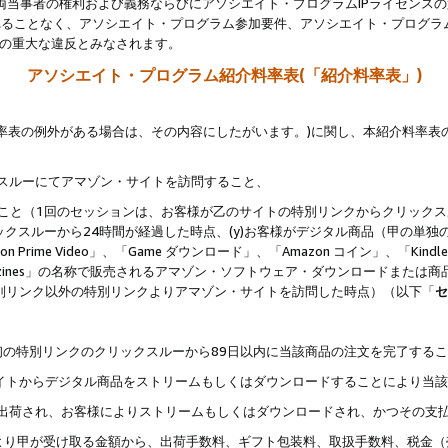
両当事者の権利および義務ならびにアソシエイト・プログラムIPライセンス
されることなく、アソシエイト・プログラム参加要件、アソシエイト・プログラ
約の重大な違反とみなされます。
アソシエイト・プログラム紹介料率表(「紹介料率表」)
料率表の例外がある場合は、その内容にしたがいます。)に関し、本紹介料率表
クスルーにてアマゾン・サイトを訪問すること、
じること（1回のセッションは、お客様が乙のサイトの特別リンクからクリック
ックスルーから24時間が経過した時点、(y)お客様がデジタル商品（甲の単独の
zon Prime Video」、「Game ダウンロード」、「Amazon コイン」、「Kindle 本
ndle Magazines」の名称で販売されるアマゾン・ソフトウェア・ダウンロードまた
特別リンク以外の特別リンクよりアマゾン・サイトを訪問した時点）（以下「
セ
、
、最初の特別リンクのクリックスルーから89日以内に当該商品の注文を完了する
ン・サイトからデジタル商品をストリームもしくはダウンロードすることにより当
様宛に出荷され、お客様によりストリームもしくはダウンロードされ、かつその支
より甲が受け取る金額から、出荷手数料、ギフト包装料、取扱手数料、税金（