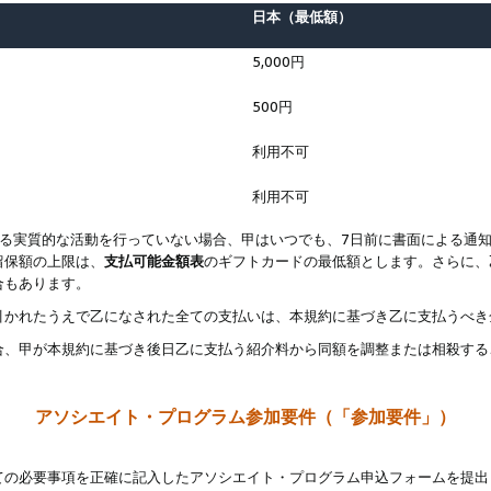
日本（最低額）
5,000円
500円
利用不可
利用不可
なる実質的な活動を行っていない場合、甲はいつでも、7日前に書面による通
留保額の上限は、
支払可能金額表
のギフトカードの最低額とします。さらに、
合もあります。
引かれたうえで乙になされた全ての支払いは、本規約に基づき乙に支払うべき
合、甲が本規約に基づき後日乙に支払う紹介料から同額を調整または相殺する
アソシエイト・プログラム参加要件（「参加要件」）
ての必要事項を正確に記入したアソシエイト・プログラム申込フォームを提出