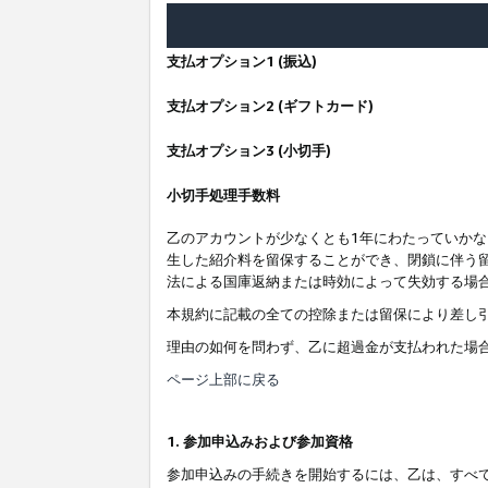
支払オプション1 (振込)
支払オプション2 (ギフトカード)
支払オプション3 (小切手)
小切手処理手数料
乙のアカウントが少なくとも1年にわたっていか
生した紹介料を留保することができ、閉鎖に伴う
法による国庫返納または時効によって失効する場
本規約に記載の全ての控除または留保により差し
理由の如何を問わず、乙に超過金が支払われた場
ページ上部に戻る
1. 参加申込みおよび参加資格
参加申込みの手続きを開始するには、乙は、すべ