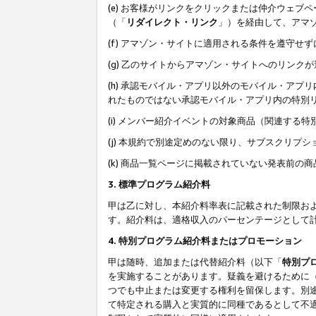
(e) お客様がリンクをクリックまたは仲介ウェ
（「
リダイレクト・リンク
」）を経由して、アマ
(f) アマゾン・サイトに適用される条件を遵守せ
(g) 乙のサイトからアマゾン・サイトへのリン
(h) 承認モバイル・アプリ以外のモバイル・アプリ
れたものではない承認モバイル・アプリ内の特別
(i) メンバー紹介イベントの対象商品（関連する
(j) 本規約で別途定めのない限り、サブスクリプ
(k) 商品一覧ページに掲載されていない発表前の
3. 標準プログラム紹介料
甲は乙に対し、本紹介料率表に記載された制限お
す。紹介料は、適格収入のパーセンテージとして
4. 特別プログラム紹介料またはプロモーション
甲は随時、追加または代替紹介料（以下「
特別プ
を実施することがあります。疑義を避けるために
つでも中止または変更する権利を留保します。別
て特定される購入と実質的に同種であるとして不