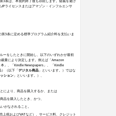
の第3条は、本規約終了後も存続します。疑義を避け
ムIPライセンスまたはアマゾン・インフルエンサ
の第3条に定める標準プログラム紹介料を支払いま
スルーをしたときに開始し、以下のいずれかが最初
裁量により決定します。例えば「Amazon
」、「Kindle Newspapers」、 「Kindle
は商品）（以下「
デジタル商品
」といいます。）ではな
ッション
」といいます。）、
ことにより、商品を購入するか、または
該商品を購入したとき、かつ、
払いがなされること。
売上税およびVATなど）、サービス料、クレジット