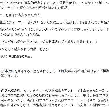
ブページ上でその他の能動的行為をすることを必要とせずに、仲介サイト経由で
ゾン・サイトに紹介されたお客様が購入した商品、
ずに、お客様に購入された商品、
クが適正にフォーマットされていないために正しく追跡または報告されない商品
内の特別リンクまたはCreators API（本ライセンスで定義します。）も
リンク経由で購入された商品、
特別プログラム紹介料とともに、紹介料率表の第4(a)条で定義します。）
ションとして購入される商品、および
商品や予約開始前の商品。
よび
本規約
を遵守することを条件として、
別紙
記載の標準紹介料（以下「
標
計算されます。
ログラム紹介料
」といいます。）の獲得機会をアソシエイト全員または一部に
（および本条において定める期間にもかかわらず）いうと、甲は、特別プログ
途定めのない限り、当該特別プログラムまたはプロモーションは全て（商品購
適格の除外対象となり、商品購入に適用されるプログラム文書上の制限につい