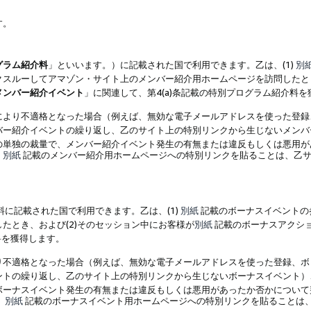
す。
グラム紹介料
」といいます。）に記載された国で利用できます。乙は、(1)
別
スルーしてアマゾン・サイト上のメンバー紹介用ホームページを訪問したとき
メンバー紹介イベント
」に関連して、第4(a)条記載の特別プログラム紹介料
により不適格となった場合（例えば、無効な電子メールアドレスを使った登録
バー紹介イベントの繰り返し、乙のサイト上の特別リンクから生じないメンバ
の単独の裁量で、メンバー紹介イベント発生の有無または違反もしくは悪用が
、
別紙
記載のメンバー紹介用ホームページへの特別リンクを貼ることは、乙サ
に記載された国で利用できます。乙は、(1)
別紙
記載のボーナスイベントの
たとき、および(2)そのセッション中にお客様が
別紙
記載のボーナスアクシ
料を獲得します。
り不適格となった場合（例えば、無効な電子メールアドレスを使った登録、ボ
ントの繰り返し、乙のサイト上の特別リンクから生じないボーナスイベント）
ボーナスイベント発生の有無または違反もしくは悪用があったか否かについて
、
別紙
記載のボーナスイベント用ホームページへの特別リンクを貼ることは