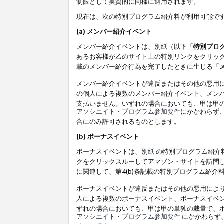
制限として実質的に同様に適用されます。
現在は、次の特別プログラム紹介料が利用可能で
(a) メンバー紹介イベント
メンバー紹介イベントは、
別紙
（以下「
特別プロ
あるお客様が乙のサイト上の特別リンクをクリック
載のメンバー紹介行為を完了したときに生じる「
メンバー紹介イベントが違反またはその他の悪用
の個人による複数のメンバー紹介イベント、メン
支払いません。いずれの場合においても、甲は甲
アソシエイト・プログラム参加要件
にかかわらず
合にのみ許可されるものとします。
(b) ボーナスイベント
ボーナスイベントは、
別紙
の特別プログラム紹介料
クをクリックスルーしてアマゾン・サイトを訪問し
に関連して、第4(b)条記載の特別プログラム紹介
ボーナスイベントが違反またはその他の悪用によ
人による複数のボーナスイベント、ボーナスイベ
ずれの場合においても、甲は甲の単独の裁量で、
アソシエイト・プログラム参加要件
にかかわらず