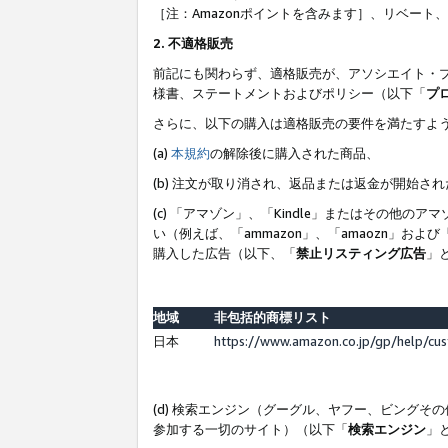
［注：Amazonポイントを含みます］、リベー
2. 不適格販売
前記にも関わらず、適格販売が、アソシエイト・
様書、ステートメントおよびポリシー（以下「
プ
さらに、以下の購入は適格販売の要件を満たすよ
(a)
本規約
の解除後に購入された商品、
(b) 注文が取り消され、返品または返金が開始さ
(c) 「アマゾン」、「Kindle」またはその
い（例えば、「ammazon」、「amaozn」お
購入した広告（以下、「
禁止リスティング広告
」
地域
非包括的商標リスト
日本
https://www.amazon.co.jp/gp/help/cu
(d) 検索エンジン（グーグル、ヤフー、ビング
参加する一切のサイト）（以下「
検索エンジン
」