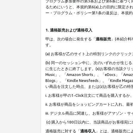
プログラム参加要件の第3条および第6条に基づく
るためにいうと、本規約第6(a)上の目的に限定
ー・プログラム・ポリシー第1条の違反は、本規
1. 適格販売および適格収入
甲は、次の場合に発生する「
適格販売
」(本紹介
す。
(a) お客様が乙のサイト上の特別リンクのクリッ
(b) 同一のセッション中に、次のいずれかが生
に生じたときに終了します。(x)お客様の当該クリ
Music」、「Amazon Shorts」、「eDocs」「Ama
Blogs」、「Kindle Newsfeeds」、「Ki
い商品を注文した時点、または(z)お客様が乙の
i. お客様が甲の1-Click注文にて商品を購入するか
ii. お客様が商品をショッピングカートに入れ
iii. デジタル商品に関連し、お客様がアマゾ
(c) 購入から180日以内に、当該商品がお客
適格販売に対する「
適格収入
」とは、適格販売に