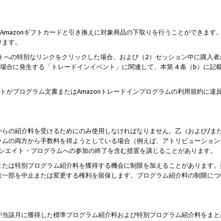
はAmazonギフトカードと引き換えに対象商品の下取りを行うことができま
けます。
サイトへの特別なリンクをクリックした場合、および（2）セッション中に購入
た場合に発生する「トレードインイベント」に関連して、本第 4 条（b）に
ントがプログラム文書またはAmazonトレードインプログラムの利用規約に
。
からの紹介料を受けるためにのみ使用しなければなりません。乙（および/ま
ラムの両方から手数料を得ようとしている場合（例えば、アトリビューション
ソシエイト・プログラムへの参加の終了を含む措置を講じることがあります。
または特別プログラム紹介料を獲得する機会に制限を加えることがあります。
は一部を中止または変更する権利を留保します。プログラム紹介料の制限につ
が当該月に獲得した標準プログラム紹介料および特別プログラム紹介料をまと