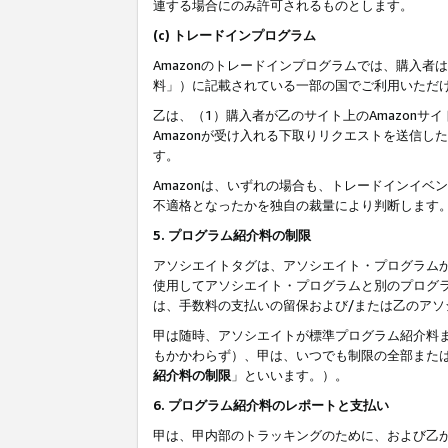
連する場合にのみ許可されるものとします。
(c) トレードインプログラム
Amazonのトレードインプログラムでは、購入者
料」）に記載されている一部の国でご利用いただ
乙は、（1）購入者が乙のサイト上のAmazon
Amazonが受け入れる下取りリクエストを送信し
す。
Amazonは、いずれの場合も、トレードインイベ
不適格となったかを独自の裁量により判断します
5. プログラム紹介料の制限
アソシエイトタグは、アソシエイト・プログラム
使用してアソシエイト・プログラムと別のプログ
は、手数料の支払いの留保および/または乙のア
甲は随時、アソシエイトが標準プログラム紹介料
もかかわらず）、甲は、いつでも制限の全部また
紹介料の制限
」といいます。）。
6. プログラム紹介料のレポートと支払い
甲は、甲内部のトラッキングのために、および乙