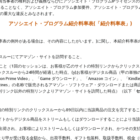
両当事者の権利および義務ならびにアソシエイト・プログラムIPライセンス
されることなく、アソシエイト・プログラム参加要件、アソシエイト・プログラ
約の重大な違反とみなされます。
アソシエイト・プログラム紹介料率表(「紹介料率表」)
料率表の例外がある場合は、その内容にしたがいます。)に関し、本紹介料率表
クスルーにてアマゾン・サイトを訪問すること、
じること（1回のセッションは、お客様が乙のサイトの特別リンクからクリック
ックスルーから24時間が経過した時点、(y)お客様がデジタル商品（甲の単独の
zon Prime Video」、「Game ダウンロード」、「Amazon コイン」、「Kindle 本
ndle Magazines」の名称で販売されるアマゾン・ソフトウェア・ダウンロードまた
特別リンク以外の特別リンクよりアマゾン・サイトを訪問した時点）（以下「
セ
、
、最初の特別リンクのクリックスルーから89日以内に当該商品の注文を完了する
ン・サイトからデジタル商品をストリームもしくはダウンロードすることにより当
様宛に出荷され、お客様によりストリームもしくはダウンロードされ、かつその支
より甲が受け取る金額から、出荷手数料、ギフト包装料、取扱手数料、税金（