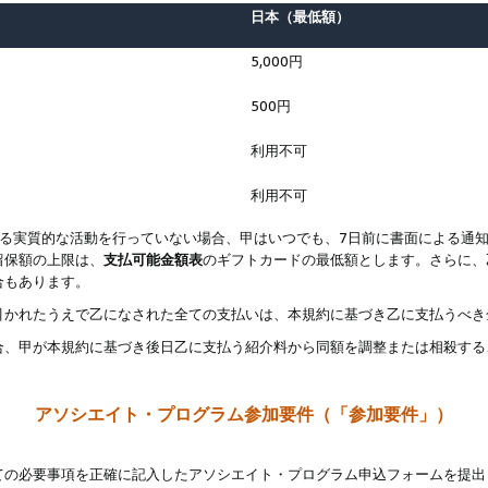
日本（最低額）
5,000円
500円
利用不可
利用不可
なる実質的な活動を行っていない場合、甲はいつでも、7日前に書面による通
留保額の上限は、
支払可能金額表
のギフトカードの最低額とします。さらに、
合もあります。
引かれたうえで乙になされた全ての支払いは、本規約に基づき乙に支払うべき
合、甲が本規約に基づき後日乙に支払う紹介料から同額を調整または相殺する
アソシエイト・プログラム参加要件（「参加要件」）
ての必要事項を正確に記入したアソシエイト・プログラム申込フォームを提出