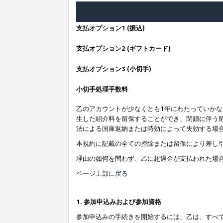
支払オプション1 (振込)
支払オプション2 (ギフトカード)
支払オプション3 (小切手)
小切手処理手数料
乙のアカウントが少なくとも1年にわたっていか
生した紹介料を留保することができ、閉鎖に伴う
法による国庫返納または時効によって失効する場
本規約に記載の全ての控除または留保により差し
理由の如何を問わず、乙に超過金が支払われた場
ページ上部に戻る
1. 参加申込みおよび参加資格
参加申込みの手続きを開始するには、乙は、すべ