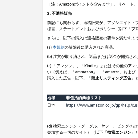
［注：Amazonポイントを含みます］、リベー
2. 不適格販売
前記にも関わらず、適格販売が、アソシエイト・
様書、ステートメントおよびポリシー（以下「
プ
さらに、以下の購入は適格販売の要件を満たすよ
(a)
本規約
の解除後に購入された商品、
(b) 注文が取り消され、返品または返金が開始さ
(c) 「アマゾン」、「Kindle」またはその
い（例えば、「ammazon」、「amaozn」お
購入した広告（以下、「
禁止リスティング広告
」
地域
非包括的商標リスト
日本
https://www.amazon.co.jp/gp/help/cu
(d) 検索エンジン（グーグル、ヤフー、ビング
参加する一切のサイト）（以下「
検索エンジン
」