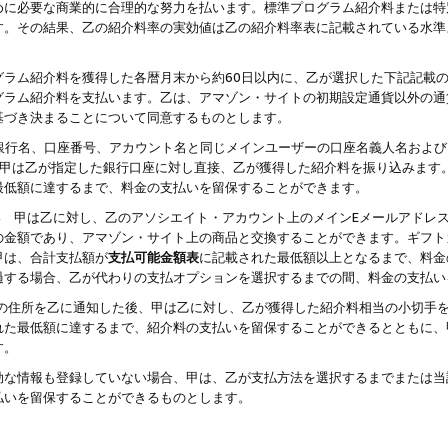
めに必要な商業的に合理的な努力を払います。標準プログラム紹介料または特
す。その結果、乙の紹介料率の実効値は乙の紹介料率表に記載されている水準
グラム紹介料を獲得した各暦月末から約60日以内に、乙が選択した下記記載
グラム紹介料を支払います。乙は、アマゾン・サイトの初期設定通貨以外の通
基づき決まることについて同意するものとします。
行名、口座番号、アカウント名と同じメインユーザーの口座名義人名および
より、甲は乙が指定した銀行口座に対し直接、乙が獲得した紹介料を振り込みま
最低額に達するまで、料金の支払いを留保することができます。
払い 甲は乙に対し、乙のアソシエイト・アカウント上のメインEメールアドレ
の金額であり、アマゾン・サイト上の商品と交換することができます。ギフト
甲は、合計支払額が
支払可能金額表
に記載された最低額以上となるまで、料金
過する場合、乙が代わりの支払オプションを選択するまでの間、料金の支払い
の住所を乙に通知した後、甲は乙に対し、乙が獲得した紹介料相当の小切手
れた最低額に達するまで、紹介料の支払いを留保することができるとともに、
す。
効な情報も登録していない場合、甲は、乙が支払方法を選択するまでまたは当
払いを留保することができるものとします。