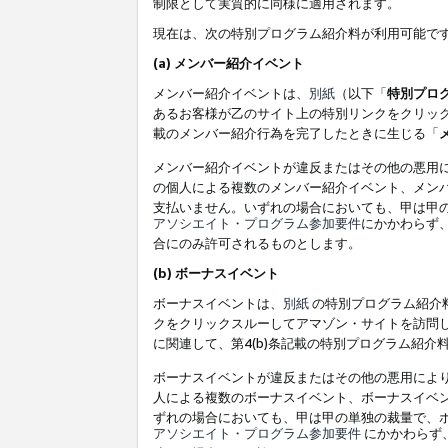
制限として実質的に同様に適用されます。
現在は、次の特別プログラム紹介料が利用可能で
(a) メンバー紹介イベント
メンバー紹介イベントは、
別紙
（以下「
特別プロ
あるお客様が乙のサイト上の特別リンクをクリック
載のメンバー紹介行為を完了したときに生じる「
メンバー紹介イベントが違反またはその他の悪用
の個人による複数のメンバー紹介イベント、メン
支払いません。いずれの場合においても、甲は甲
アソシエイト・プログラム参加要件
にかかわらず
合にのみ許可されるものとします。
(b) ボーナスイベント
ボーナスイベントは、
別紙
の特別プログラム紹介料
クをクリックスルーしてアマゾン・サイトを訪問し
に関連して、第4(b)条記載の特別プログラム紹介
ボーナスイベントが違反またはその他の悪用によ
人による複数のボーナスイベント、ボーナスイベ
ずれの場合においても、甲は甲の単独の裁量で、
アソシエイト・プログラム参加要件
にかかわらず