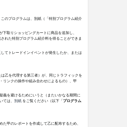
す。このプログラムは、別紙（「特別プログラム紹介
者が下取りショッピングカートに商品を追加し、
記載された特別プログラム紹介料を得ることができま
違反してトレードインイベントが発生したか、または
たは乙を代理する第三者）が、同じトラフィックを
・リンクの操作や組み合わせによるもの）、甲
疑義を避けるためにいうと（またいかなる期間に
いては、
別紙
をご覧ください（以下「
プログラム
めた甲のレポートを作成して乙に配布するため、