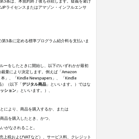
の第3条は、本規約終了後も存続します。疑義を避け
ムIPライセンスまたはアマゾン・インフルエンサ
の第3条に定める標準プログラム紹介料を支払いま
スルーをしたときに開始し、以下のいずれかが最初
裁量により決定します。例えば「Amazon
」、「Kindle Newspapers」、 「Kindle
は商品）（以下「
デジタル商品
」といいます。）ではな
ッション
」といいます。）、
ことにより、商品を購入するか、または
該商品を購入したとき、かつ、
払いがなされること。
売上税およびVATなど）、サービス料、クレジット