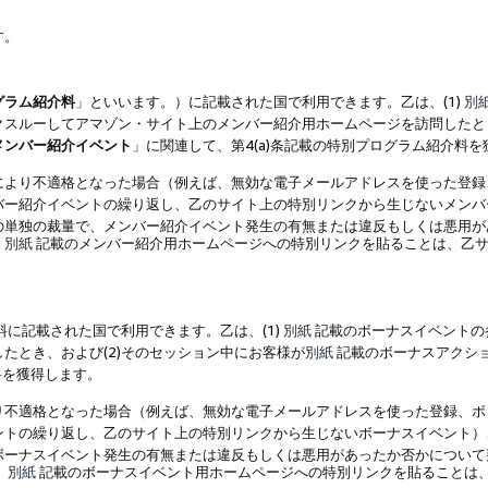
す。
グラム紹介料
」といいます。）に記載された国で利用できます。乙は、(1)
別
スルーしてアマゾン・サイト上のメンバー紹介用ホームページを訪問したとき
メンバー紹介イベント
」に関連して、第4(a)条記載の特別プログラム紹介料
により不適格となった場合（例えば、無効な電子メールアドレスを使った登録
バー紹介イベントの繰り返し、乙のサイト上の特別リンクから生じないメンバ
の単独の裁量で、メンバー紹介イベント発生の有無または違反もしくは悪用が
、
別紙
記載のメンバー紹介用ホームページへの特別リンクを貼ることは、乙サ
に記載された国で利用できます。乙は、(1)
別紙
記載のボーナスイベントの
たとき、および(2)そのセッション中にお客様が
別紙
記載のボーナスアクシ
料を獲得します。
り不適格となった場合（例えば、無効な電子メールアドレスを使った登録、ボ
ントの繰り返し、乙のサイト上の特別リンクから生じないボーナスイベント）
ボーナスイベント発生の有無または違反もしくは悪用があったか否かについて
、
別紙
記載のボーナスイベント用ホームページへの特別リンクを貼ることは