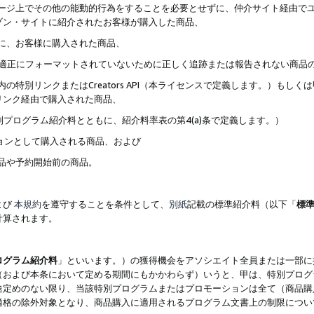
ブページ上でその他の能動的行為をすることを必要とせずに、仲介サイト経由で
ゾン・サイトに紹介されたお客様が購入した商品、
ずに、お客様に購入された商品、
クが適正にフォーマットされていないために正しく追跡または報告されない商品
内の特別リンクまたはCreators API（本ライセンスで定義します。）も
リンク経由で購入された商品、
特別プログラム紹介料とともに、紹介料率表の第4(a)条で定義します。）
ションとして購入される商品、および
商品や予約開始前の商品。
よび
本規約
を遵守することを条件として、
別紙
記載の標準紹介料（以下「
標
計算されます。
ログラム紹介料
」といいます。）の獲得機会をアソシエイト全員または一部に
（および本条において定める期間にもかかわらず）いうと、甲は、特別プログ
途定めのない限り、当該特別プログラムまたはプロモーションは全て（商品購
適格の除外対象となり、商品購入に適用されるプログラム文書上の制限につい