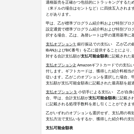
適格販売を正確かつ包括的にトラッキングするた
（米ドルの場合はセントなど）に四捨五入されま
とがあります。
甲は、乙が標準プログラム紹介料および特別プロ
設定通貨で標準プログラム紹介料および特別プロ
択する場合、乙は、為替レートは甲の運用基準に
支払オプション1:
銀行振込での支払い 乙が乙の銀
IBANおよびBIC番号）を乙に提供することに
対する合計支払額が
支払可能金額表
に記載された
支払オプション2:
Amazonギフトカードでの支
付します。ギフトカードは、獲得した紹介料相当
従います。乙がこのオプションを選択した場合、
支払額が支払可能金額表に記載された最高額を超
支払オプション 3:
小切手による支払い 乙が自身
合、甲は、合計支払額が
支払可能金額表
に記載さ
に記載される処理手数料を差し引くことができま
乙がいずれのオプションも選択せず、支払用の有
支払方法で支払いをするか、獲得した紹介料の支
支払可能金額表