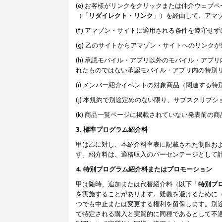
(e) お客様がリンクをクリックまたは仲介ウェ
（「
リダイレクト・リンク
」）を経由して、アマ
(f) アマゾン・サイトに適用される条件を遵守せ
(g) 乙のサイトからアマゾン・サイトへのリン
(h) 承認モバイル・アプリ以外のモバイル・アプリ
れたものではない承認モバイル・アプリ内の特別
(i) メンバー紹介イベントの対象商品（関連する
(j) 本規約で別途定めのない限り、サブスクリプ
(k) 商品一覧ページに掲載されていない発表前の
3. 標準プログラム紹介料
甲は乙に対し、本紹介料率表に記載された制限お
す。紹介料は、適格収入のパーセンテージとして
4. 特別プログラム紹介料またはプロモーション
甲は随時、追加または代替紹介料（以下「
特別プ
を実施することがあります。疑義を避けるために
つでも中止または変更する権利を留保します。別
て特定される購入と実質的に同種であるとして不