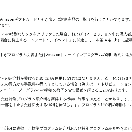
はAmazonギフトカードと引き換えに対象商品の下取りを行うことができま
けます。
サイトへの特別なリンクをクリックした場合、および（2）セッション中に購入
た場合に発生する「トレードインイベント」に関連して、本第 4 条（b）に
ントがプログラム文書またはAmazonトレードインプログラムの利用規約に
。
からの紹介料を受けるためにのみ使用しなければなりません。乙（および/ま
ラムの両方から手数料を得ようとしている場合（例えば、アトリビューション
ソシエイト・プログラムへの参加の終了を含む措置を講じることがあります。
または特別プログラム紹介料を獲得する機会に制限を加えることがあります。
は一部を中止または変更する権利を留保します。プログラム紹介料の制限につ
が当該月に獲得した標準プログラム紹介料および特別プログラム紹介料をまと