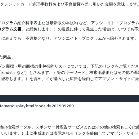
ト、クレジットカード処理手数料および不良債権を差し引いた金額を意味します
プログラム紹介料率表または最新版の本規約 など、アソシエイト・プログラ
ログラム文書
」と総称します。）の違反に伴って発生した場合は、いつでも不
うにみえても、不適格となり、アソシエイト・プログラムから除外されます。
れた商品、
他のアマゾン商標（甲の商標の非包括的リストについては、下記のリンクをご覧く
よび「kindel」など）も含みます。）等のキーワード、検索用語またはその
と総称します。）を含め、乙が購入した広告を経由してアマゾン・ サイトに
stomer/display.html?nodeId=201909280
その他の検索ポータル、スポンサー付広告サービスまたはその他の検索もしく
といいます。）上に生成または表示されるリンクを経由してアマゾン・サイト