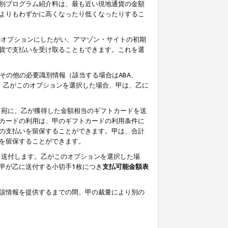
別プログラム紹介料は、最も近い現地通貨の金額
よりもわずかに高くなったり低くなったりするこ
のオプションにしたがい、アマゾン・サイトの初期
貨で支払いを受け取ることもできます。これを選
その他の必要識別情報（該当する場合はABA、
す。乙がこのオプションを選択した場合、甲は、乙に
ス宛に、乙が獲得した金額相当のギフトカードを送
カードの利用は、甲のギフトカードの利用条件に
の支払いを留保することができます。甲は、合計
を留保することができます。
を送付します。乙がこのオプションを選択した場
甲が乙に送付する小切手1枚につき
支払可能金額表
該情報を提供するまでの間、甲の裁量により別の