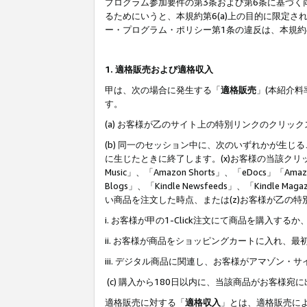
プログラム参加要件の第3条および第6条に基づく
るためにいうと、本規約第6(a)上の目的に限定
ー・プログラム・ポリシー第1条の違反は、本規
1. 適格販売および適格収入
甲は、次の場合に発生する「
適格販売
」(本紹介
す。
(a) お客様が乙のサイト上の特別リンクのクリッ
(b) 同一のセッション中に、次のいずれかが生
に生じたときに終了します。(x)お客様の当該クリ
Music」、「Amazon Shorts」、「eDocs」「Ama
Blogs」、「Kindle Newsfeeds」、「Ki
い商品を注文した時点、または(z)お客様が乙の
i. お客様が甲の1-Click注文にて商品を購入するか
ii. お客様が商品をショッピングカートに入れ
iii. デジタル商品に関連し、お客様がアマゾ
(c) 購入から180日以内に、当該商品がお客
適格販売に対する「
適格収入
」とは、適格販売に