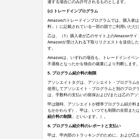
連する場合にのみ許可されるものとします。
(c) トレードインプログラム
Amazonのトレードインプログラムでは、購入者
料」）に記載されている一部の国でご利用いただ
乙は、（1）購入者が乙のサイト上のAmazon
Amazonが受け入れる下取りリクエストを送信し
す。
Amazonは、いずれの場合も、トレードインイベ
不適格となったかを独自の裁量により判断します
5. プログラム紹介料の制限
アソシエイトタグは、アソシエイト・プログラム
使用してアソシエイト・プログラムと別のプログ
は、手数料の支払いの留保および/または乙のア
甲は随時、アソシエイトが標準プログラム紹介料
もかかわらず）、甲は、いつでも制限の全部また
紹介料の制限
」といいます。）。
6. プログラム紹介料のレポートと支払い
甲は、甲内部のトラッキングのために、および乙