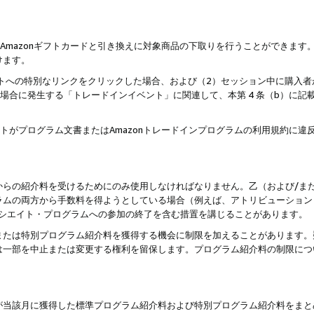
はAmazonギフトカードと引き換えに対象商品の下取りを行うことができま
けます。
サイトへの特別なリンクをクリックした場合、および（2）セッション中に購入
た場合に発生する「トレードインイベント」に関連して、本第 4 条（b）に
ントがプログラム文書またはAmazonトレードインプログラムの利用規約に
。
からの紹介料を受けるためにのみ使用しなければなりません。乙（および/ま
ラムの両方から手数料を得ようとしている場合（例えば、アトリビューション
ソシエイト・プログラムへの参加の終了を含む措置を講じることがあります。
または特別プログラム紹介料を獲得する機会に制限を加えることがあります。
は一部を中止または変更する権利を留保します。プログラム紹介料の制限につ
が当該月に獲得した標準プログラム紹介料および特別プログラム紹介料をまと