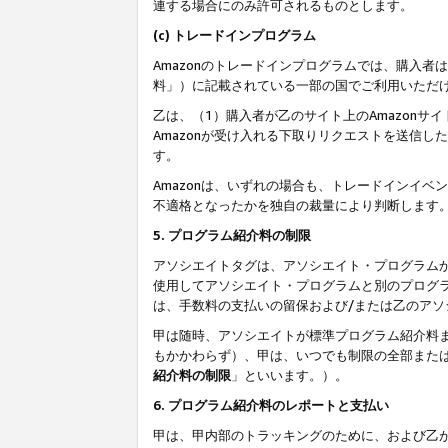
連する場合にのみ許可されるものとします。
(c) トレードインプログラム
Amazonのトレードインプログラムでは、購入者
料」）に記載されている一部の国でご利用いただ
乙は、（1）購入者が乙のサイト上のAmazon
Amazonが受け入れる下取りリクエストを送信し
す。
Amazonは、いずれの場合も、トレードインイベ
不適格となったかを独自の裁量により判断します
5. プログラム紹介料の制限
アソシエイトタグは、アソシエイト・プログラム
使用してアソシエイト・プログラムと別のプログ
は、手数料の支払いの留保および/または乙のア
甲は随時、アソシエイトが標準プログラム紹介料
もかかわらず）、甲は、いつでも制限の全部また
紹介料の制限
」といいます。）。
6. プログラム紹介料のレポートと支払い
甲は、甲内部のトラッキングのために、および乙