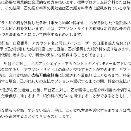
めに必要な商業的に合理的な努力を払います。標準プログラム紹介料または特
す。その結果、乙の紹介料率の実効値は乙の紹介料率表に記載されている水準
グラム紹介料を獲得した各暦月末から約60日以内に、乙が選択した下記記載
グラム紹介料を支払います。乙は、アマゾン・サイトの初期設定通貨以外の通
基づき決まることについて同意するものとします。
行名、口座番号、アカウント名と同じメインユーザーの口座名義人名および
より、甲は乙が指定した銀行口座に対し直接、乙が獲得した紹介料を振り込みま
最低額に達するまで、料金の支払いを留保することができます。
払い 甲は乙に対し、乙のアソシエイト・アカウント上のメインEメールアドレ
の金額であり、アマゾン・サイト上の商品と交換することができます。ギフト
甲は、合計支払額が
支払可能金額表
に記載された最低額以上となるまで、料金
過する場合、乙が代わりの支払オプションを選択するまでの間、料金の支払い
の住所を乙に通知した後、甲は乙に対し、乙が獲得した紹介料相当の小切手
れた最低額に達するまで、紹介料の支払いを留保することができるとともに、
す。
効な情報も登録していない場合、甲は、乙が支払方法を選択するまでまたは当
払いを留保することができるものとします。