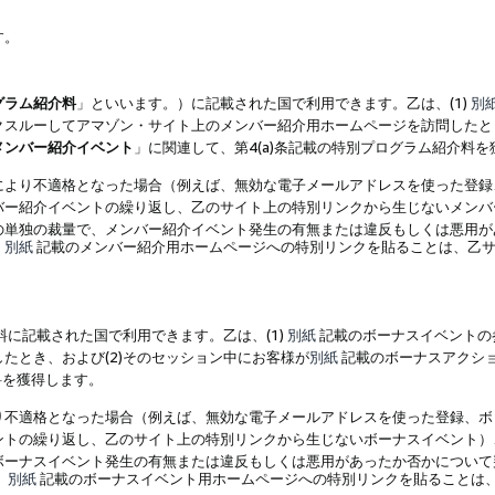
す。
グラム紹介料
」といいます。）に記載された国で利用できます。乙は、(1)
別
スルーしてアマゾン・サイト上のメンバー紹介用ホームページを訪問したとき
メンバー紹介イベント
」に関連して、第4(a)条記載の特別プログラム紹介料
により不適格となった場合（例えば、無効な電子メールアドレスを使った登録
バー紹介イベントの繰り返し、乙のサイト上の特別リンクから生じないメンバ
の単独の裁量で、メンバー紹介イベント発生の有無または違反もしくは悪用が
、
別紙
記載のメンバー紹介用ホームページへの特別リンクを貼ることは、乙サ
に記載された国で利用できます。乙は、(1)
別紙
記載のボーナスイベントの
たとき、および(2)そのセッション中にお客様が
別紙
記載のボーナスアクシ
料を獲得します。
り不適格となった場合（例えば、無効な電子メールアドレスを使った登録、ボ
ントの繰り返し、乙のサイト上の特別リンクから生じないボーナスイベント）
ボーナスイベント発生の有無または違反もしくは悪用があったか否かについて
、
別紙
記載のボーナスイベント用ホームページへの特別リンクを貼ることは