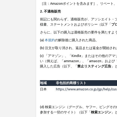
［注：Amazonポイントを含みます］、リベー
2. 不適格販売
前記にも関わらず、適格販売が、アソシエイト・
様書、ステートメントおよびポリシー（以下「
プ
さらに、以下の購入は適格販売の要件を満たすよ
(a)
本規約
の解除後に購入された商品、
(b) 注文が取り消され、返品または返金が開始さ
(c) 「アマゾン」、「Kindle」またはその
い（例えば、「ammazon」、「amaozn」お
購入した広告（以下、「
禁止リスティング広告
」
地域
非包括的商標リスト
日本
https://www.amazon.co.jp/gp/help/cu
(d) 検索エンジン（グーグル、ヤフー、ビング
参加する一切のサイト）（以下「
検索エンジン
」