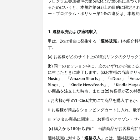
プログラム参加要件の第3条および第6条に基づく
るためにいうと、本規約第6(a)上の目的に限定
ー・プログラム・ポリシー第1条の違反は、本規
1. 適格販売および適格収入
甲は、次の場合に発生する「
適格販売
」(本紹介
す。
(a) お客様が乙のサイト上の特別リンクのクリッ
(b) 同一のセッション中に、次のいずれかが生
に生じたときに終了します。(x)お客様の当該クリ
Music」、「Amazon Shorts」、「eDocs」「Ama
Blogs」、「Kindle Newsfeeds」、「Ki
い商品を注文した時点、または(z)お客様が乙の
i. お客様が甲の1-Click注文にて商品を購入するか
ii. お客様が商品をショッピングカートに入れ
iii. デジタル商品に関連し、お客様がアマゾ
(c) 購入から180日以内に、当該商品がお客
適格販売に対する「
適格収入
」とは、適格販売に