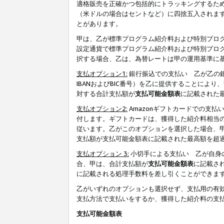
適格販売を正確かつ包括的にトラッキングするた
（米ドルの場合はセントなど）に四捨五入されま
とがあります。
甲は、乙が標準プログラム紹介料および特別プロ
設定通貨で標準プログラム紹介料および特別プロ
択する場合、乙は、為替レートは甲の運用基準に
支払オプション1:
銀行振込での支払い 乙が乙の銀
IBANおよびBIC番号）を乙に提供することに
対する合計支払額が
支払可能金額表
に記載された
支払オプション2:
Amazonギフトカードでの支
付します。ギフトカードは、獲得した紹介料相当
従います。乙がこのオプションを選択した場合、
支払額が支払可能金額表に記載された最高額を超
支払オプション 3:
小切手による支払い 乙が自身
合、甲は、合計支払額が
支払可能金額表
に記載さ
に記載される処理手数料を差し引くことができま
乙がいずれのオプションも選択せず、支払用の有
支払方法で支払いをするか、獲得した紹介料の支
支払可能金額表