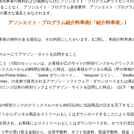
両当事者の権利および義務ならびにアソシエイト・プログラムIPライセンス
されることなく、アソシエイト・プログラム参加要件、アソシエイト・プログラ
約の重大な違反とみなされます。
アソシエイト・プログラム紹介料率表(「紹介料率表」)
料率表の例外がある場合は、その内容にしたがいます。)に関し、本紹介料率表
クスルーにてアマゾン・サイトを訪問すること、
じること（1回のセッションは、お客様が乙のサイトの特別リンクからクリック
ックスルーから24時間が経過した時点、(y)お客様がデジタル商品（甲の単独の
zon Prime Video」、「Game ダウンロード」、「Amazon コイン」、「Kindle 本
ndle Magazines」の名称で販売されるアマゾン・ソフトウェア・ダウンロードまた
特別リンク以外の特別リンクよりアマゾン・サイトを訪問した時点）（以下「
セ
、
、最初の特別リンクのクリックスルーから89日以内に当該商品の注文を完了する
ン・サイトからデジタル商品をストリームもしくはダウンロードすることにより当
様宛に出荷され、お客様によりストリームもしくはダウンロードされ、かつその支
より甲が受け取る金額から、出荷手数料、ギフト包装料、取扱手数料、税金（