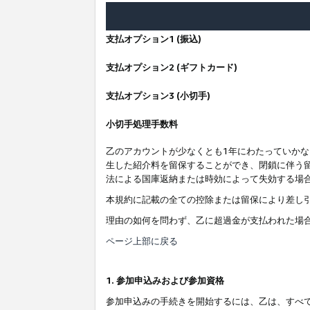
支払オプション1 (振込)
支払オプション2 (ギフトカード)
支払オプション3 (小切手)
小切手処理手数料
乙のアカウントが少なくとも1年にわたっていか
生した紹介料を留保することができ、閉鎖に伴う
法による国庫返納または時効によって失効する場
本規約に記載の全ての控除または留保により差し
理由の如何を問わず、乙に超過金が支払われた場
ページ上部に戻る
1. 参加申込みおよび参加資格
参加申込みの手続きを開始するには、乙は、すべ