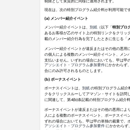
制限として実質的に同様に適用されます。
現在は、次の特別プログラム紹介料が利用可能で
(a) メンバー紹介イベント
メンバー紹介イベントは、
別紙
（以下「
特別プロ
あるお客様が乙のサイト上の特別リンクをクリック
載のメンバー紹介行為を完了したときに生じる「
メンバー紹介イベントが違反またはその他の悪用
の個人による複数のメンバー紹介イベント、メン
支払いません。いずれの場合においても、甲は甲
アソシエイト・プログラム参加要件
にかかわらず
合にのみ許可されるものとします。
(b) ボーナスイベント
ボーナスイベントは、
別紙
の特別プログラム紹介料
クをクリックスルーしてアマゾン・サイトを訪問し
に関連して、第4(b)条記載の特別プログラム紹介
ボーナスイベントが違反またはその他の悪用によ
人による複数のボーナスイベント、ボーナスイベ
ずれの場合においても、甲は甲の単独の裁量で、
アソシエイト・プログラム参加要件
にかかわらず