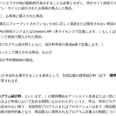
ブページ上でその他の能動的行為をすることを必要とせずに、仲介サイト経由で
ゾン・サイトに紹介されたお客様が購入した商品、
ずに、お客様に購入された商品、
クが適正にフォーマットされていないために正しく追跡または報告されない商品
内の特別リンクまたはCreators API（本ライセンスで定義します。）も
リンク経由で購入された商品、
特別プログラム紹介料とともに、紹介料率表の第4(a)条で定義します。）
ションとして購入される商品、および
商品や予約開始前の商品。
よび
本規約
を遵守することを条件として、
別紙
記載の標準紹介料（以下「
標
計算されます。
ログラム紹介料
」といいます。）の獲得機会をアソシエイト全員または一部に
（および本条において定める期間にもかかわらず）いうと、甲は、特別プログ
途定めのない限り、当該特別プログラムまたはプロモーションは全て（商品購
適格の除外対象となり、商品購入に適用されるプログラム文書上の制限につい