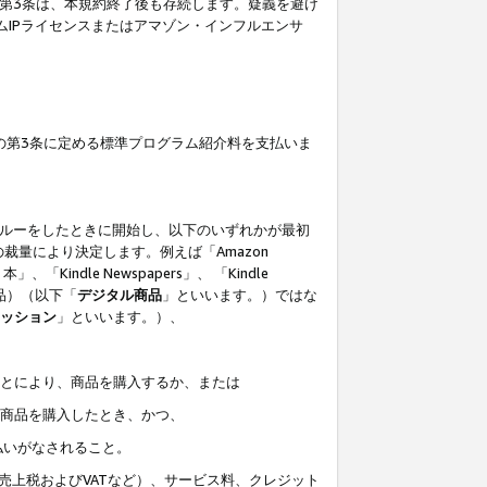
の第3条は、本規約終了後も存続します。疑義を避け
ムIPライセンスまたはアマゾン・インフルエンサ
の第3条に定める標準プログラム紹介料を支払いま
スルーをしたときに開始し、以下のいずれかが最初
裁量により決定します。例えば「Amazon
」、「Kindle Newspapers」、 「Kindle
は商品）（以下「
デジタル商品
」といいます。）ではな
ッション
」といいます。）、
ことにより、商品を購入するか、または
該商品を購入したとき、かつ、
払いがなされること。
売上税およびVATなど）、サービス料、クレジット