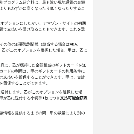
別プログラム紹介料は、最も近い現地通貨の金額
よりもわずかに高くなったり低くなったりするこ
のオプションにしたがい、アマゾン・サイトの初期
貨で支払いを受け取ることもできます。これを選
その他の必要識別情報（該当する場合はABA、
す。乙がこのオプションを選択した場合、甲は、乙に
ス宛に、乙が獲得した金額相当のギフトカードを送
カードの利用は、甲のギフトカードの利用条件に
の支払いを留保することができます。甲は、合計
を留保することができます。
を送付します。乙がこのオプションを選択した場
甲が乙に送付する小切手1枚につき
支払可能金額表
該情報を提供するまでの間、甲の裁量により別の