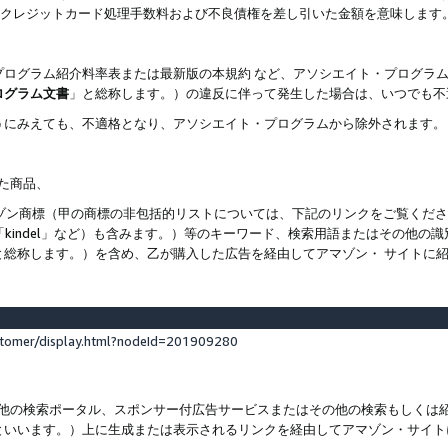
ト、クレジットカード処理手数料および不良債権を差し引いた金額を意味します
プログラム紹介料率表または最新版の本規約 など、アソシエイト・プログラ
ログラム文書
」と総称します。）の違反に伴って発生した場合は、いつでも不
うにみえても、不適格となり、アソシエイト・プログラムから除外されます。
れた商品、
他のアマゾン商標（甲の商標の非包括的リストについては、下記のリンクをご覧く
よび「kindel」など）も含みます。）等のキーワード、検索用語またはその
と総称します。）を含め、乙が購入した広告を経由してアマゾン・ サイトに
stomer/display.html?nodeId=201909280
その他の検索ポータル、スポンサー付広告サービスまたはその他の検索もしく
といいます。）上に生成または表示されるリンクを経由してアマゾン・サイト