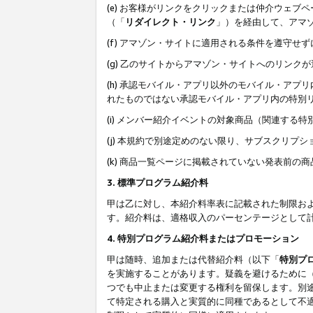
(e) お客様がリンクをクリックまたは仲介ウェ
（「
リダイレクト・リンク
」）を経由して、アマ
(f) アマゾン・サイトに適用される条件を遵守せ
(g) 乙のサイトからアマゾン・サイトへのリン
(h) 承認モバイル・アプリ以外のモバイル・アプリ
れたものではない承認モバイル・アプリ内の特別
(i) メンバー紹介イベントの対象商品（関連する
(j) 本規約で別途定めのない限り、サブスクリプ
(k) 商品一覧ページに掲載されていない発表前の
3. 標準プログラム紹介料
甲は乙に対し、本紹介料率表に記載された制限お
す。紹介料は、適格収入のパーセンテージとして
4. 特別プログラム紹介料またはプロモーション
甲は随時、追加または代替紹介料（以下「
特別プ
を実施することがあります。疑義を避けるために
つでも中止または変更する権利を留保します。別
て特定される購入と実質的に同種であるとして不