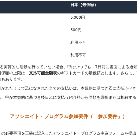
日本（最低額）
5,000円
500円
利用不可
利用不可
なる実質的な活動を行っていない場合、甲はいつでも、7日前に書面による通
留保額の上限は、
支払可能金額表
のギフトカードの最低額とします。さらに、
合もあります。
引かれたうえで乙になされた全ての支払いは、本規約に基づき乙に支払うべき
合、甲が本規約に基づき後日乙に支払う紹介料から同額を調整または相殺する
アソシエイト・プログラム参加要件（「参加要件」）
ての必要事項を正確に記入したアソシエイト・プログラム申込フォームを提出