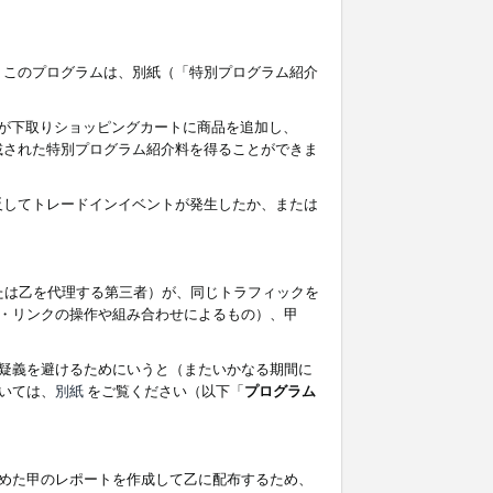
す。このプログラムは、別紙（「特別プログラム紹介
者が下取りショッピングカートに商品を追加し、
記載された特別プログラム紹介料を得ることができま
違反してトレードインイベントが発生したか、または
たは乙を代理する第三者）が、同じトラフィックを
・リンクの操作や組み合わせによるもの）、甲
疑義を避けるためにいうと（またいかなる期間に
いては、
別紙
をご覧ください（以下「
プログラム
めた甲のレポートを作成して乙に配布するため、