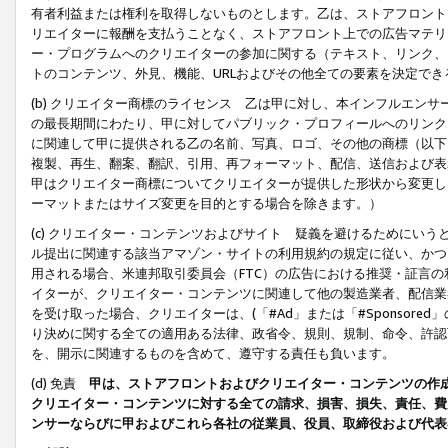
有者利益または権利を取得しないものとします。乙は、ストアフロントに
リエイターに報酬を支払うことなく、ストアフロント上での広告マテリア
ー・プログラムへのクリエイターの参加に関する（テキスト、リンク、
トのコンテンツ、外見、機能、URLおよびその他全ての要素を決定で
(b) クリエイター商標のライセンス 乙は甲に対し、本インフルエン
の最長期間にわたり、甲に対してパブリック・プロフィールへのリンク
に関連して甲に提供される乙の名前、写真、ロゴ、その他の商標（以下
複製、再生、翻案、翻訳、引用、再フォーマット、配信、送信および表
甲はクリエイター商標についてクリエイターが提供した形状から変更し
ーマットまたはサイズ変更を目的とする場合を除きます。）
(c) クリエイター・コンテンツおよびサイト 疑義を避けるためにい
ル提出に関連する該当アマゾン・サイトの利用規約の規定に従い、かつ、
用される場合、米連邦取引委員会（FTC）の広告における推奨・証言
イターが、クリエイター・コンテンツに関連して他の製造業者、配信業
を受け取った場合、クリエイターは、(「#Ad」または「#Sponsor
り決めに関する全ての適用ある法律、政省令、規則、規制、命令、許認
を、開示に関連するものを含めて、遵守する責任も負います。
(d) 免責
甲は、ストアフロントおよびクリエイター・コンテンツの作
クリエイター・コンテンツに対する全ての請求、損害、損失、責任、費
ンサーならびに甲およびこれら各社の従業員、役員、取締役および代表