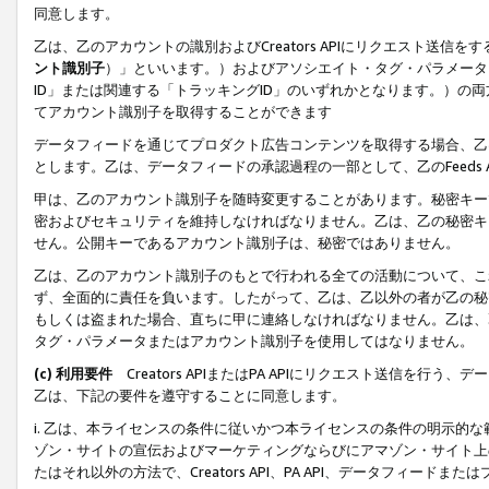
同意します。
乙は、乙のアカウントの識別およびCreators APIにリクエスト送
ント識別子
）」といいます。）およびアソシエイト・タグ・パラメータ（
ID」または関連する「トラッキングID」のいずれかとなります。）の両方
てアカウント識別子を取得することができます
データフィードを通じてプロダクト広告コンテンツを取得する場合、乙は、Cre
とします。乙は、データフィードの承認過程の一部として、乙のFeeds
甲は、乙のアカウント識別子を随時変更することがあります。秘密キー
密およびセキュリティを維持しなければなりません。乙は、乙の秘密キ
せん。公開キーであるアカウント識別子は、秘密ではありません。
乙は、乙のアカウント識別子のもとで行われる全ての活動について、こ
ず、全面的に責任を負います。したがって、乙は、乙以外の者が乙の秘
もしくは盗まれた場合、直ちに甲に連絡しなければなりません。乙は、
タグ・パラメータまたはアカウント識別子を使用してはなりません。
(c) 利用要件
Creators APIまたはPA APIにリクエスト送信を
乙は、下記の要件を遵守することに同意します。
i. 乙は、本ライセンスの条件に従いかつ本ライセンスの条件の明示的
ゾン・サイトの宣伝およびマーケティングならびにアマゾン・サイト上
たはそれ以外の方法で、Creators API、PA API、データフィー