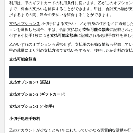
利用は、甲のギフトカードの利用条件に従います。乙がこのオプション
まで、料金の支払いを留保することができます。甲は、合計支払額が支
択するまでの間、料金の支払いを留保することができます。
支払オプション 3:
小切手による支払い 乙が自身の住所を乙に通知し
ョンを選択した場合、甲は、合計支払額が
支払可能金額表
に記載された
付する小切手1枚につき
支払可能金額表
に記載される処理手数料を差し
乙がいずれのオプションも選択せず、支払用の有効な情報も登録してい
甲の裁量により別の支払方法で支払いをするか、獲得した紹介料の支払
支払可能金額表
支払オプション1 (振込)
支払オプション2 (ギフトカード)
支払オプション3 (小切手)
小切手処理手数料
乙のアカウントが少なくとも1年にわたっていかなる実質的な活動を行