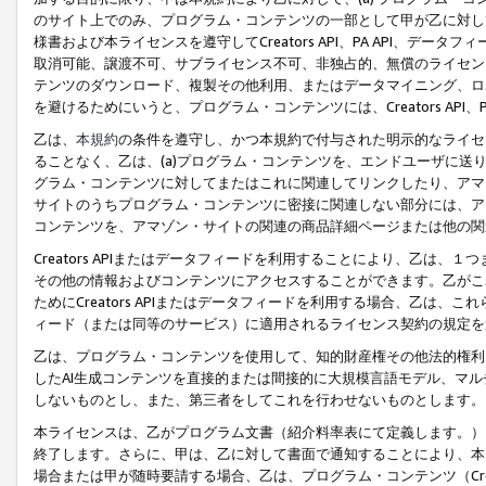
のサイト上でのみ、プログラム・コンテンツの一部として甲が乙に対し
様書および本ライセンスを遵守してCreators API、PA API、
取消可能、譲渡不可、サブライセンス不可、非独占的、無償のライセン
テンツのダウンロード、複製その他利用、またはデータマイニング、ロ
を避けるためにいうと、プログラム・コンテンツには、Creators AP
乙は、
本規約
の条件を遵守し、かつ本規約で付与された明示的なライセ
ることなく、乙は、(a)プログラム・コンテンツを、エンドユーザに
グラム・コンテンツに対してまたはこれに関連してリンクしたり、アマ
サイトのうちプログラム・コンテンツに密接に関連しない部分には、ア
コンテンツを、アマゾン・サイトの関連の商品詳細ページまたは他の関
Creators APIまたはデータフィードを利用することにより、乙は、
その他の情報およびコンテンツにアクセスすることができます。乙がこ
ためにCreators APIまたはデータフィードを利用する場合、乙は、こ
ィード（または同等のサービス）に適用されるライセンス契約の規定を
乙は、プログラム・コンテンツを使用して、知的財産権その他法的権利
したAI生成コンテンツを直接的または間接的に大規模言語モデル、マ
しないものとし、また、第三者をしてこれを行わせないものとします。
本ライセンスは、乙がプログラム文書（紹介料率表にて定義します。）
終了します。さらに、甲は、乙に対して書面で通知することにより、本
場合または甲が随時要請する場合、乙は、プログラム・コンテンツ（Cre