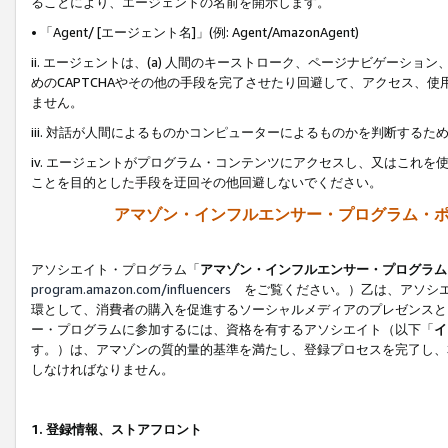
ることにより、エージェントの名前を開示します。
• 「Agent/ [エージェント名]」(例: Agent/AmazonAgent)
ii. エージェントは、(a) 人間のキーストローク、ページナビゲーシ
めのCAPTCHAやその他の手段を完了させたり回避して、アクセス、
ません。
iii. 対話が人間によるものかコンピューターによるものかを判断する
iv. エージェントがプログラム・コンテンツにアクセスし、又はこれ
ことを目的とした手段を迂回その他回避しないでください。
アマゾン・インフルエンサー・プログラム・
アソシエイト・プログラム「
アマゾン・インフルエンサー・プログラム
program.amazon.com/influencers
をご覧ください。）乙は、アソシエ
環として、消費者の購入を促進するソーシャルメディアのプレゼンスと
ー・プログラムに参加するには、資格を有するアソシエイト（以下「
イ
す。）は、アマゾンの質的量的基準を満たし、登録プロセスを完了し、
しなければなりません。
1.
登録情報、ストアフロント