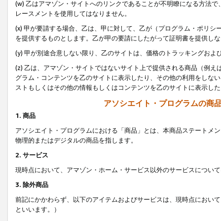
(w) 乙はアマゾン・サイトへのリンクであることが不明瞭になる方法
レースメントを使用してはなりません。
(x) 甲が要請する場合、乙は、甲に対して、乙が（プログラム・ポリ
を提供するものとします。乙が甲の要請にしたがって証明書を提供しな
(y) 甲が別途合意しない限り、乙のサイトは、価格のトラッキングお
(z) 乙は、アマゾン・サイトではないサイト上で提供される商品（例
グラム・コンテンツを乙のサイトに表示したり、その他の利用をしない
ストもしくはその他の情報もしくはコンテンツを乙のサイトに表示した
アソシエイト・プログラムの商
1. 商品
アソシエイト・プログラムにおける「商品」とは、本商品ステートメン
物理的またはデジタルの商品を指します。
2. サービス
現時点において、アマゾン・ホーム・サービス以外のサービスについて
3. 除外商品
前記にかかわらず、以下のアイテムおよびサービスは、現時点において
といいます。）