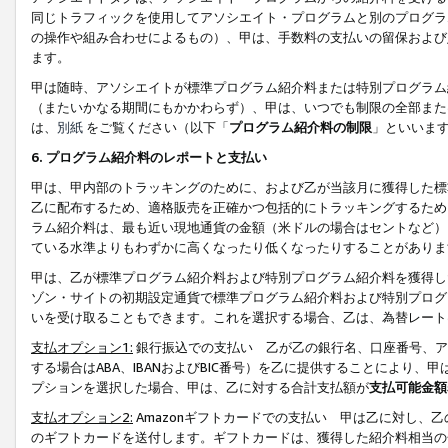
同じトラフィックを使用してアソシエイト・プログラムと別のプログラ
の操作や組み合わせによるもの）、甲は、手数料の支払いの留保および
ます。
甲は随時、アソシエイトが標準プログラム紹介料または特別プログラム
（またいかなる期間にもかかわらず）、甲は、いつでも制限の全部また
は、
別紙
をご覧ください（以下「
プログラム紹介料の制限
」といいま
6. プログラム紹介料のレポートと支払い
甲は、甲内部のトラッキングのために、および乙が当該月に獲得した標
乙に配布するため、適格販売を正確かつ包括的にトラッキングするため
ラム紹介料は、最も近い現地通貨の金額（米ドルの場合はセントなど）
ている水準よりもわずかに高くなったり低くなったりすることがありま
甲は、乙が標準プログラム紹介料および特別プログラム紹介料を獲得し
ゾン・サイトの初期設定通貨で標準プログラム紹介料および特別プログ
いを受け取ることもできます。これを選択する場合、乙は、為替レート
支払オプション1:
銀行振込での支払い 乙が乙の銀行名、口座番号、ア
する場合はABA、IBANおよびBIC番号）を乙に提供することにより
プションを選択した場合、甲は、乙に対する合計支払額が
支払可能金額
支払オプション2:
Amazonギフトカードでの支払い 甲は乙に対し、
のギフトカードを送付します。ギフトカードは、獲得した紹介料相当の