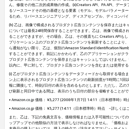
ん、修復その他二次的成果物の作成。(ii)Creators API、PA 
るソースコードその他の基礎となる要素（モデル、モデルパラメーター
るため、リバースエンジニアリング、ディスアセンブル、ディコンパイ
(h) 乙は、画像で構成されるプロダクト広告コンテンツを保存または
については最長24時間保存することができます。乙は、画像で構成さ
ることができますが、その場合、乙は、その後直ちに Creators AP
プリケーション上のプロダクト広告コンテンツを刷新することにより、
ら通知がない限り、乙は、個別のAmazon Standard Identification Nu
することができます。前記にかかわらず、乙のアプリケーションがクラ
プロダクト広告コンテンツを保存またはキャッシュしてはいけません。
以内に、甲に対して、プロダクト広告コンテンツを含むまたは使用する
(i) 乙がプロダクト広告コンテンツをデータフィードから取得する場合または
ン上に表示されるプロダクト広告コンテンツの刷新頻度が1時間に1回
報に隣接して、時刻/日付の表示を含めるものとします。ただし、乙の
び刷新と同日中である間は、表示のうち日付の部分を省略することがで
• Amazon.co.jp 価格： ¥3,277 (2008年1月7日 14:11（日本標準
• Amazon.co.jp 価格： ¥3,277 (14:11（日本標準時）時点 −詳しくは
また、乙は、下記の免責文言を、価格情報または入手可能性についての
ップアップその他類似の方法で表示しなければなりません。「価格およ
本商品の購入においては、購入の時点で（該当するアマゾン・サイト）