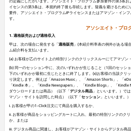
の定義にしたがいます。アソシエイト・プログラム参加要件の第3条お
イセンスの第3条は、本規約終了後も存続します。疑義を避けるためにい
要件、アソシエイト・プログラムIPライセンスまたはアマゾン・イン
す。
アソシエイト・プログ
1. 適格販売および適格収入
甲は、次の場合に発生する「
適格販売
」(本紹介料率表の例外がある場
ム紹介料を支払います。
(a) お客様が乙のサイト上の特別リンクのクリックスルーにてアマゾン
(b) 同一のセッション中に、次のいずれかが生じること（1回のセッ
下のいずれかが最初に生じたときに終了します。(x)お客様の当該クリッ
り決定します。例えば「Amazon Music」、「Amazon Shorts」、「eDo
「Kindle 本」、「Kindle Newspapers」、 「Kindle Blogs」、「
ダウンロードまたは商品）（以下「
デジタル商品
」といいます。）では
マゾン・サイトを訪問した時点）（以下「
セッション
」といいます。）
i. お客様が甲の1-Click注文にて商品を購入するか、
ii. お客様が商品をショッピングカートに入れ、最初の特別リンクの
か、または
iii. デジタル商品に関連し、お客様がアマゾン・サイトからデジタ