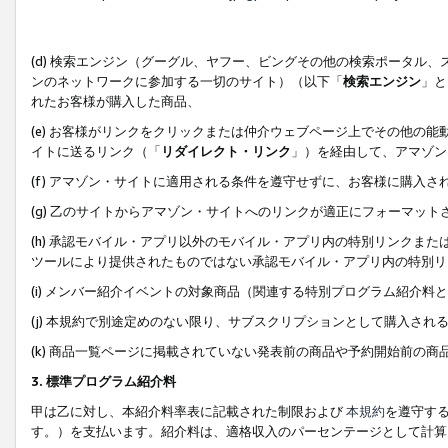
(d) 検索エンジン（グーグル、ヤフー、ビングその他の検索ポータル
ンのネットワークに参加する一切のサイト）（以下「
検索エンジン
」と
れたお客様が購入した商品、
(e) お客様がリンクをクリックまたは仲介ウェブページ上でその他の
イトに送るリンク（「
リダイレクト・リンク
」）を経由して、アマゾン
(f) アマゾン・サイトに適用される条件を遵守せずに、お客様に購入さ
(g) 乙のサイトからアマゾン・サイトへのリンクが適正にフォーマッ
(h) 承認モバイル・アプリ以外のモバイル・アプリ内の特別リンクまたはC
ツールにより提供されたものではない承認モバイル・アプリ内の特別リ
(i) メンバー紹介イベントの対象商品（関連する特別プログラム紹介料と
(j) 本規約で別途定めのない限り、サブスクリプションとして購入され
(k) 商品一覧ページに掲載されていない発表前の商品や予約開始前の商
3. 標準プログラム紹介料
甲は乙に対し、本紹介料率表に記載された制限および
本規約
を遵守す
す。）を支払います。紹介料は、適格収入のパーセンテージとして計算