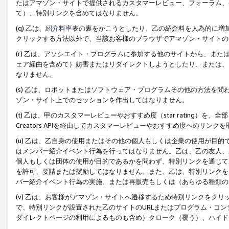
たはアマゾン・サイトで提供されるカスタマーレビュー、フォーラム、
て）、特別リンクを含めてはなりません。
(q) 乙は、
紹介料率表
の裏をかこうとしたり、乙の紹介料を人為的に増
クリックする方法以外で、当該お客様のブラウザでアマゾン・サイトの
(r) 乙は、アソシエイト・プログラムに参加する他のサイトから、ま
ェア経由を含めて）妨害またはリダイレクトしようとしたり、または、
なりません。
(s) 乙は、ロボットまたはソフトウェア・プログラムその他の方法を
ゾン・サイト上でのセッションを作出してはなりません。
(t) 乙は、甲のカスタマーレビューやおすすめ度（star rating
Creators APIを経由してカスタマーレビューやおすすめ度へのリンク
(u) 乙は、乙自身の使用またはその他の個人もしくは企業の使用が目
はメンバー紹介イベント行為を行ってはなりません。乙は、乙の友人、
個人もしくは団体の使用が目的であるかを問わず、特別リンクを通じて
を許可、要請または奨励してはなりません。また、乙は、特別リンクを
バー紹介イベント行為の実施、または再販売もしくは（あらゆる種類の
(v) 乙は、お客様がアマゾン・サイトへ遷移するため特別リンクをク
で、特別リンクが設置された乙のサイトのURLまたはプログラム・コ
ダイレクトページの利用によるものも含め）クローク（覆う）、ハイド