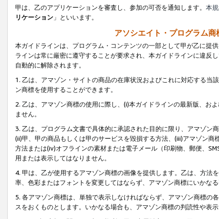
甲は、乙のアプリケーションを審査し、参加の可否を通知します。
本規
リケーション
」といいます。
アソシエイト・プログラム商
本ガイドラインは、プログラム・コンテンツの一部として甲が乙に提供
ラインは常に厳密に遵守することが要求され、本ガイドラインに違反し
自動的に解除されます。
1. 乙は、アマゾン・サイトの商品の在庫状況およびこれに対応する
ン商標を使用することができます。
2. 乙は、アマゾン商標の使用に際し、(i)本ガイドラインの最新版、およ
ません。
3. 乙は、プログラム文書で具体的に承認された目的に限り、アマゾン
(ii)甲、甲の商品もしくは甲のサービスを毀損する方法、(iii)アマ
方法または(iv)オフラインの素材または電子メール（印刷物、郵便、S
用または表示してはなりません。
4. 甲は、乙が使用するアマゾン商標の画像を提供します。乙は、方
率、色彩またはフォントを変更してはならず、アマゾン商標にいかなる
5. 各アマゾン商標は、単独で表示しなければならず、アマゾン商標
スをおくものとします。いかなる場合も、アマゾン商標の判読性や表示