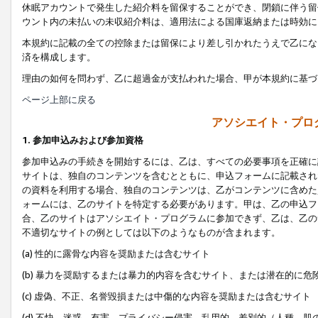
休眠アカウントで発生した紹介料を留保することができ、閉鎖に伴う留
ウント内の未払いの未収紹介料は、適用法による国庫返納または時効に
本規約に記載の全ての控除または留保により差し引かれたうえで乙にな
済を構成します。
理由の如何を問わず、乙に超過金が支払われた場合、甲が本規約に基づ
ページ上部に戻る
アソシエイト・プロ
1. 参加申込みおよび参加資格
参加申込みの手続きを開始するには、乙は、すべての必要事項を正確に
サイトは、独自のコンテンツを含むとともに、申込フォームに記載され
の資料を利用する場合、独自のコンテンツは、乙がコンテンツに含めた
ォームには、乙のサイトを特定する必要があります。甲は、乙の申込フ
合、乙のサイトはアソシエイト・プログラムに参加できず、乙は、乙の
不適切なサイトの例としては以下のようなものが含まれます。
(a) 性的に露骨な内容を奨励または含むサイト
(b) 暴力を奨励するまたは暴力的内容を含むサイト、または潜在的に
(c) 虚偽、不正、名誉毀損または中傷的な内容を奨励または含むサイト
(d) 不快、迷惑、有害、プライバシー侵害、乱用的、差別的（人種、