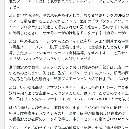
他のフォーマットとして表示されます。）をパラメータとしてアマゾン
ません。
乙が希望する場合、甲の承認を条件として、異なる特別リンクのURL
ニターし最適化することができるように、追加の「サブタグ」アソシエ
イト・プログラムに関連して提供されたID又は報告を、乙のサイトの
に到着したときに、かかるユーザの行動をモニターする目的でユーザに
乙は、甲の承認なく、いつでも乙のサイトに商品（および関連する特別
（商品ステートメント（以下に定義します。）に定義されたとおり）商
等）またはストアのホームページ（食料品等）を含みます。）と乙サイ
オリジナルコンテンツも含めなければなりません。
期間限定のプロモーションへのリンクおよび関連の紹介部分は、該当す
するものとします。例えば、乙がアマゾン・サイトのアパレル部門の商
であると記載した場合は、当該プロモーションの終了日までに、乙のサ
乙は、いかなる商品、アマゾン・サイト、または甲のポリシー、プロモ
誤解を招くような主張をしてはなりません。例えば、乙が乙のサイト上に
合、乙はリンク先のスマートフォンについて、128 GBのメモリーが
商品の価格および在庫は、随時変化します。乙が乙のサイトに掲載した
格および在庫を表示できるものとします。(a)甲が価格および在庫のデータを
の価格および在庫のデータを取得し、
本ライセンス
に定めるCreator
さらに、乙が乙のサイトにて商品の価格を「比較」形式（価格比較ツー