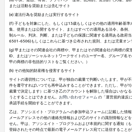
または活動を奨励または含むサイト
(e) 違法行為を奨励または実行するサイト
(f) 子どもを対象にした、もしくは13歳もしくはその他の適用年齢
集、使用または公開するサイト、またはすべての適用ある法令、条例、
制ルール、判決、判断、または子どもの保護に関連する適用ある政府当局の要
6501-6506)もしくはこれらに基づき公布された規則、または児童オ
(g) 甲またはその関連会社の商標や、甲またはその関連会社の商標の
ID、またはソーシャルネットワークサイトのユーザー名、グループ名
甲の商標の非包括的リストをご覧ください。）
(h) その他知的財産権を侵害するサイト
サイトの適切性については、甲が独自の裁量で判断いたします。甲が不
件を遵守すればいつでも再申込みすることができます。ただし、甲が1)
裁量で決定します）に基づき乙のアカウントを解除した場合はいかなる
うとすることはできません。
お問い合わせフォーム
の「運営規約違反に
承認手続を開始することができます。
乙は、アソシエイト・プログラムへの参加申込フォームに記載した情報
メールアドレスその他の連絡先情報および乙のサイトの識別情報などを
せん。甲は、アソシエイト・プログラムおよび本規約に関する通知（も
登録されたその時点で最新の電子メールアドレス宛てに送信することが