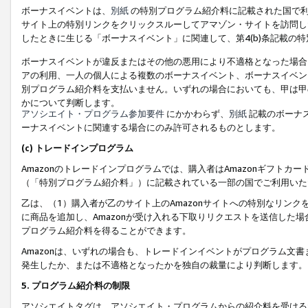
ボーナスイベントは、
別紙
の特別プログラム紹介料に記載された国で利
サイト上の特別リンクをクリックスルーしてアマゾン・サイトを訪問した
したときに生じる「ボーナスイベント」に関連して、第4(b)条記載の
ボーナスイベントが違反またはその他の悪用により不適格となった場合
アの利用、一人の個人による複数のボーナスイベント、ボーナスイベン
別プログラム紹介料を支払いません。いずれの場合においても、甲は甲
かについて判断します。
アソシエイト・プログラム参加要件
にかかわらず、
別紙
記載のボーナ
ーナスイベントに関連する場合にのみ許可されるものとします。
(c) トレードインプログラム
Amazonのトレードインプログラムでは、購入者はAmazonギフト
（「特別プログラム紹介料」）に記載されている一部の国でご利用いた
乙は、（1）購入者が乙のサイト上のAmazonサイトへの特別なリン
に商品を追加し、Amazonが受け入れる下取りリクエストを送信した場
プログラム紹介料を得ることができます。
Amazonは、いずれの場合も、トレードインイベントがプログラム文書
発生したか、または不適格となったかを独自の裁量により判断します。
5. プログラム紹介料の制限
アソシエイトタグは、アソシエイト・プログラムからの紹介料を受ける