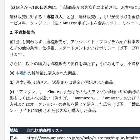
(c) 購入から180日以内に、当該商品がお客様宛に出荷され、お客
適格販売に対する「
適格収入
」とは、適格販売により甲が受け取る金額
ービス料、クレジット［注：Amazonポイントを含みます］、リベー
2. 不適格販売
前記にも関わらず、適格販売が、アソシエイト・プログラム紹介料率表
るその他の条件、仕様書、ステートメントおよびポリシー（以下「
プロ
ります 。
さらに、以下の購入は適格販売の要件を満たすようにみえても、不適格
(a)
本規約
の解除後に購入された商品、
(b) 注文が取り消され、返品または返金が開始された商品、
(c) 「アマゾン」、「Kindle」またはその他のアマゾン商標（甲
形もしくはスペル違い（例えば、「ammazon」、「amaozn」およ
入札またはオークションへの参加を通じて購入した広告（以下、「
禁止
ン・ サイトに紹介されたお客様が購入した商品、
地域
非包括的商標リスト
日本
https://www.amazon.co.jp/gp/help/customer/display.html