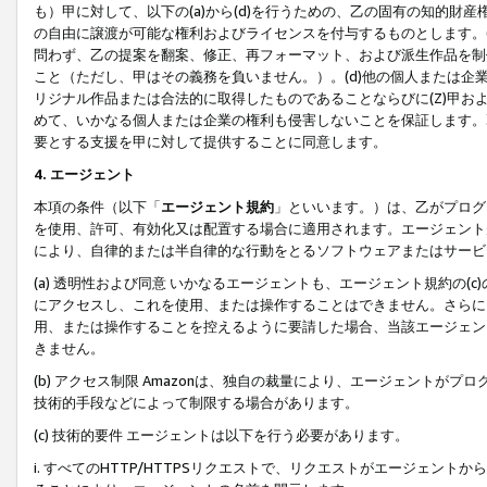
も）甲に対して、以下の(a)から(d)を行うための、乙の固有の知的
の自由に譲渡が可能な権利およびライセンスを付与するものとします。(
問わず、乙の提案を翻案、修正、再フォーマット、および派生作品を制
こと（ただし、甲はその義務を負いません。）。(d)他の個人または企
リジナル作品または合法的に取得したものであることならびに(Z)甲
めて、いかなる個人または企業の権利も侵害しないことを保証します。
要とする支援を甲に対して提供することに同意します。
4. エージェント
本項の条件（以下「
エージェント規約
」といいます。）は、乙がプログ
を使用、許可、有効化又は配置する場合に適用されます。エージェント
により、自律的または半自律的な行動をとるソフトウェアまたはサービ
(a) 透明性および同意 いかなるエージェントも、エージェント規約の
にアクセスし、これを使用、または操作することはできません。さらに、
用、または操作することを控えるように要請した場合、当該エージェン
きません。
(b) アクセス制限 Amazonは、独自の裁量により、エージェント
技術的手段などによって制限する場合があります。
(c) 技術的要件 エージェントは以下を行う必要があります。
i. すべてのHTTP/HTTPSリクエストで、リクエストがエージェ