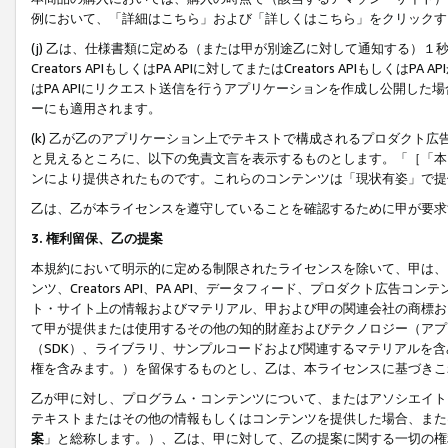
例において、「詳細はこちら」および「詳しくはこちら」をクリックす
(j) 乙は、仕様書類に定める（または甲が別途乙に対して通知する）
Creators APIもしくはPA APIに対してまたはCreators APIもしく
はPA APIにリクエスト送信を行うアプリケーションを作成し公開し
ーにも適用されます。
(k) 乙が乙のアプリケーション上でテキストで構成されるプロダクト
と見えるところに、以下の免責文言を表示するものとします。「［「本
ンにより提供されたものです。これらのコンテンツは「現状有姿」で提
乙は、乙が本ライセンスを遵守していることを確認するために甲が要求
3. 権利留保、乙の提案
本規約において明示的に定める制限されたライセンスを除いて、甲は、
ンツ、Creators API、PA API、データフィード、プロダクト
ト・サイト上の情報およびマテリアル、甲および甲の関連会社の商標お
て甲が提供または使用するその他の知的財産およびテクノロジー（アプ
（SDK）、ライブラリ、サンプルコードおよび関連するマテリアルを
権を含みます。）を留保するものとし、乙は、本ライセンスに基づきこ
乙が甲に対し、プログラム・コンテンツについて、またはアソシエイト
テキストまたはその他の情報もしくはコンテンツを提供した場合、また
案
」と総称します。）、乙は、甲に対して、乙の提案に関する一切の権