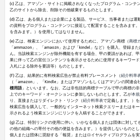
(c) 乙は、アマゾン・サイトに掲載されなくなったプログラム・コン
乙のサイトから除去、削除その他破棄するものとします。
(d) 乙は、ある個人または企業による製品、サービス、当事者または
の資料をプログラム・コンテンツに接近して配置することを含みます。
を含みます。）を使用してはなりません。
(e) 乙は、検索エンジンにおいて使用するために、アマゾン商標（
商標
「ammazon」、「amaozn」および「kindel」など）を購入
ん。当該検索エンジンが除外機能を有する場合、甲の要請があれば、甲
果に伴って乙の宣伝コンテンツを表示させるために使用するキーワード
入札による除外を要請等）ものとします。
(f) 乙は、結果的に有料検索広告が禁止有料プレースメント（
紹介料率
（「amazon」、「Kindle」またはアマゾンもしくはアマゾンの
標用語
」といいます。なお、乙は非包括的商標テーブルで甲の商標の非
上でのキーワード・オークションに参加しないものとします。乙が
本規
り、直接またはリダイレクト・リンク（
紹介料率表
で定義します。）を
検索広告を購入して、一般的なインターネット検索クエリーまたはキー
示されるよう検索エンジンにリンクを入稿することができます。
(g) 乙は、特別リンクの使用に伴い、いかなる個人または団体に対し
の他の組織への寄付その他の便益を含みます。）を提供しないものとし
個人または団体に奨励する「報奨」またはロイヤルティプログラムを実