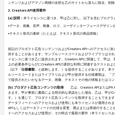
ンテンツおよびアマゾン商標の全部を乙のサイトから直ちに除去、削除
2. Creators API使用要件
(a) 説明：
本ライセンスに基づき、甲は乙に対し、以下を含むプログラ
•データ、画像、音声、映像、ロゴ、ユーザインターフェースデザイン
•テキスト形式の素材（たとえば、テキスト形式の商品情報）
前記のプロダクト広告コンテンツおよびCreators APIへのアクセスに
供することがあります。サンプルソースコードおよびライブラリはそれ
イセンスに基づき乙に提供されます。Creators APIに関連して
上の必要条件ならびにCreators APIの適切な利用に関連するテ
（以下「
仕様書類
」と総称します。）を提供することがあります。本ラ
ルソースコードまたはライブラリおよび甲が提供する仕様書類は、「プ
で提供されたいかなるデータ、画像、テキストその他の情報またはコン
(b) プロダクト広告コンテンツの取得
乙は、Creators APIま
きます。甲が事前に書面による明示的な承認をした場合、乙は、甲がCreator
す。）を通じて、プロダクト広告コンテンツを取得することもできます
データフィードへのアクセスおよび使用にも本ライセンスが適用されます。乙は
APIもしくはデータフィードの仕様を変更、廃止または再発行することがで
ドへのアクセスおよび使用が、その時点で最新の要件（本ライセンスお