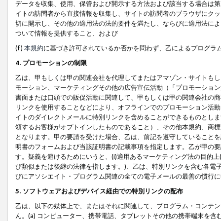
データを収集、使用、保管および開示する方法および該当する場合は第
イトの訪問者から直接情報を収集し、サイトの訪問者のブラウザにクッ
切に開示し、その他の適用法の法的要件を満たし、ならびに適用法によ
ついて情報を提供すること、および
(f)
本規約
に基づき許可されているか否かを問わず、乙によるプログラ
4. プロモーションの制限
乙は、甲もしくは甲の関連会社を代理してまたはアマゾン・サイトもし
モーション、マーケティングその他の広告宣伝活動（「プロモーション
書面または口頭での販促活動に関連して、甲もしくは甲の関連会社の商
リンクを使用することなどにより、オフラインでのプロモーション活動
イトのダイレクトメールに特別リンクを含めることができるものとしま
領するお客様がオプトインしたものであること）、その他本規約、商標
となります。甲の要請を受けた場合、乙は、前記を遵守していることを
明書のフォームおよび当該証明書の記載事項を指定します。乙が甲の要
す。疑義を避けるためにいうと、(i)適用あるマーケティング法の目的上(例
び類似または後継の法律を指します。)、乙は、特別リンクを含む各電子
びにアソシエイト・プログラム関連の全ての電子メールの最善の慣行に
5. ソフトウェアおよびデバイス経由での特別リンクの配布
乙は、以下の媒体上で、またはそれに関連して、プログラム・コンテン
ん。(a) コンピューター、携帯電話、タブレットその他の携帯端末を