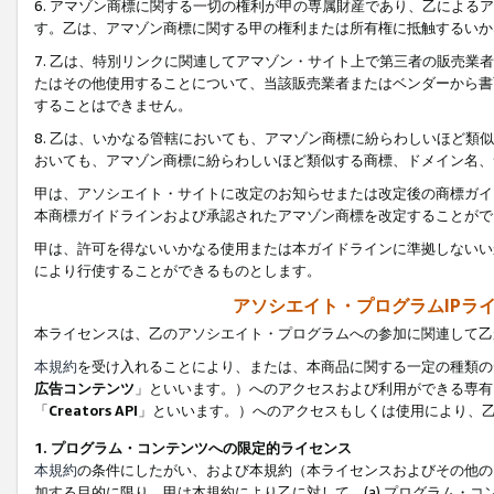
6. アマゾン商標に関する一切の権利が甲の専属財産であり、乙によ
す。乙は、アマゾン商標に関する甲の権利または所有権に抵触するいか
7. 乙は、特別リンクに関連してアマゾン・サイト上で第三者の販売
たはその他使用することについて、当該販売業者またはベンダーから書
することはできません。
8. 乙は、いかなる管轄においても、アマゾン商標に紛らわしいほど
おいても、アマゾン商標に紛らわしいほど類似する商標、ドメイン名、
甲は、アソシエイト・サイトに改定のお知らせまたは改定後の商標ガイ
本商標ガイドラインおよび承認されたアマゾン商標を改定することがで
甲は、許可を得ないいかなる使用または本ガイドラインに準拠しないい
により行使することができるものとします。
アソシエイト・プログラムIPラ
本ライセンスは、乙のアソシエイト・プログラムへの参加に関連して乙
本規約
を受け入れることにより、または、本商品に関する一定の種類の
広告コンテンツ
」といいます。）へのアクセスおよび利用ができる専有
「
Creators API
」といいます。）へのアクセスもしくは使用により、
1. プログラム・コンテンツへの限定的ライセンス
本規約
の条件にしたがい、および本規約（本ライセンスおよびその他の
加する目的に限り、甲は本規約により乙に対して、(a) プログラム・コ