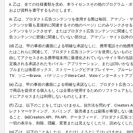
ii. 乙は、全ての仕様書類を含め、本ライセンスその他のプログラム
および資料を遵守するものとします。
iii. 乙は、プロダクト広告コンテンツを使用する際は毎回、アマゾ
ンテンツが最も直接的に関連するその他のページ）にのみリンクさせる
ンテンツをリンクさせず、またはプロダクト広告コンテンツに関連して
告コンテンツに密接に関連していない部分は、アマゾン・サイト以外の
(d) 乙は、甲の事前の書面による明確な承諾なしに、携帯電話その他
たはこれらに関連して、プロダクト広告コンテンツを使用しないものと
由してアクセスされる携帯端末用に最適化されていないサイト等の当該端
定義される承認されたモバイル・アプリケーション、または(3)いか
ブルまたは衛星ボックス、ストリーミングビデオプレイヤー、ブルーレイ
TV、ソニーBravia、パナソニックViera Cast、Vizioインター
(e) 乙は、甲の事前の書面による明確な承諾なしに、プロダクト広告
で商品を提供する個人もしくは企業が使用するためのソフトウェアもしくはその
ドにアクセスまたは利用しないものとします。
(f) 乙は、以下のことをしてはいけません。(i)方法を問わず、Creator
レクトマーケティング、スパミング、販売者または顧客が希望しない連
ること、(iii)Creators API、PA API、データフィード、プ
一切の表示を、削除、隠蔽、変更または見えなくしたり、読めなくした
(g) 乙は、以下のことをしたり、またはしようとしてはいけません。(