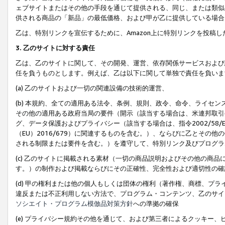
ェブサイトまたはその他の手段を通じて提供される、同じ、または類似
供される商品の「新品」の最低価格、および甲が乙に提供している場合
乙は、特別リンクを宣伝するために、Amazon上に特別リンクを投稿し
3. 乙のサイトに対する責任
乙は、乙のサイトに関して、その開発、運営、依存関係サービスおよび
任を負うものとします。例えば、乙は以下に関して単独で責任を負いま
(a) 乙のサイトおよび一切の関連設備の技術的運営、
(b) 本規約、全ての適用ある法令、条例、規則、政令、命令、ライセ
その他の適用ある政府当局の要件（開示（該当する場合は、米連邦取引
グ、データ保護およびプライバシー（該当する場合は、指令2002/58
（EU）2016/679）に関連するものを含む。）、ならびに乙とそ
される制限または要件を含む。）を遵守して、特別リンク及びプログラ
(c) 乙のサイトに掲載される素材（一切の商品説明およびその他の商
す。）の制作および掲載ならびにその正確性、完全性および適切性の確
(d) 甲の権利または他の個人もしくは団体の権利（著作権、商標、プ
違反または不正利用しない方法で、プログラム・コンテンツ、乙のサイ
ソシエイト・プログラム模倣品対策方針
への準拠の確保
(e) プライバシー規約その他を通じて、および第三者によるクッキー