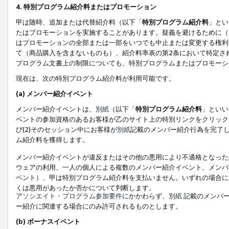
4. 特別プログラム紹介料またはプロモーション
甲は随時、追加または代替紹介料（以下「
特別プログラム紹介料
」とい
たはプロモーションを実施することがあります。疑義を避けるために（
はプロモーションの全部または一部をいつでも中止または変更する権利
て（商品購入を含まないものも）、紹介料率表の第2条において特定さ
プログラム文書上の制限についても、特別プログラムまたはプロモーシ
現在は、次の特別プログラム紹介料が利用可能です。
(a) メンバー紹介イベント
メンバー紹介イベントは、
別紙
（以下「
特別プログラム紹介料
」といい
ベントの参加資格のあるお客様が乙のサイト上の特別リンクをクリック
び(2)そのセッション中にお客様が
別紙
記載のメンバー紹介行為を完了
ム紹介料を獲得します。
メンバー紹介イベントが違反またはその他の悪用により不適格となった
ウェアの利用、一人の個人による複数のメンバー紹介イベント、メンバ
ベント）、甲は特別プログラム紹介料を支払いません。いずれの場合に
くは悪用があったか否かについて判断します。
アソシエイト・プログラム参加要件
にかかわらず、
別紙
記載のメンバー
ー紹介に関連する場合にのみ許可されるものとします。
(b) ボーナスイベント