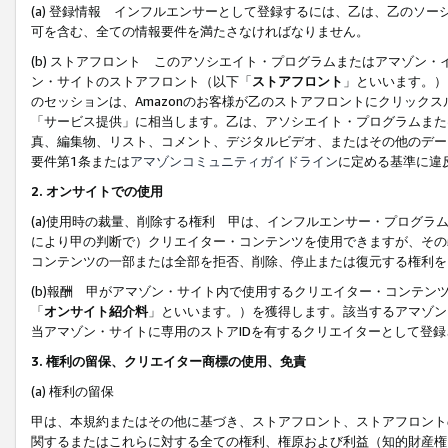
(a) 登録情報 インフルエンサーとして登録するには、乙は、乙のソ
可を含む、全ての情報要件を満たさなければなりません。
(b) ストアフロント このアソシエイト・プログラムまたはアマゾン
ン・サイトのストアフロント（以下「
ストアフロント
」といいます。）
のセッションは、Amazonのお客様が乙のストアフロントにクリック
「サービス提供」に相当します。乙は、アソシエイト・プログラムまた
真、編集物、リスト、コメント、デジタルビデオ、またはその他のデー
要件第1条または
アマゾンコミュニティガイドライン
に定める基準に違
2.
オンサイトでの使用
(a)使用時の裁量、削除する権利 甲は、インフルエンサー・プログラ
により甲の判断で）クリエイター・コンテンツを使用できますが、その
コンテンツの一部または全部を拒否、削除、停止または復元する権利を
(b)報酬 甲がアマゾン・サイト内で使用するクリエイター・コンテン
「
オンサイト紹介料
」といいます。）を獲得します。該当するアマゾン
当アマゾン・サイトに専用のストアIDを有するクリエイターとして登
3.
権利の留保、クリエイター商標の使用、免責
(a) 権利の留保
甲は、本規約またはその他に基づき、ストアフロント、ストアフロント
関するまたはこれらに対する全ての権利、権原および利益（知的財産権