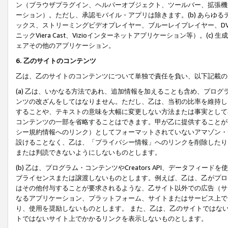
ン（ブラウザプラグイン、ヘルパーオブジェクト、ツールバー、拡張機
ーション）。ただし、承認モバイル・アプリは除きます。(b) あらゆ
ックス、ストリーミングビデオプレイヤー、ブルーレイプレイヤー、DVDプ
ニックViera Cast、Vizioインターネットアプリケーション等）。(
ェアその他のアプリケーション。
6. 乙のサイトのコンテンツ
乙は、乙のサイトのコンテンツについて単独で責任を負い、以下記載の
(a) 乙は、いかなる方法であれ、追加情報を加えることも含め、プロ
ンツの改ざんをしてはなりません。ただし、乙は、当初の比率を維持し
することや、テキストの意味を大幅に変更しない方法または事実として
コンテンツの一部を省略することはできます。甲が乙に提供することが
シー規約情報へのリンク）としてフォーマットされていないアマゾン・
設けることなく、乙は、「プライバシー情報」へのリンクを削除したり
または判読できないようにしないものとします。
(b) 乙は、プログラム・コンテンツやCreators API、データフ
ブライセンスまたは譲渡しないものとします。例えば、乙は、乙がプロ
はその他付与することが要求されるような、乙サイト以外での広告（サ
なるアプリケーション、プラットフォーム、サイトまたはサービス上で
り、使用を奨励しないものとします。 また、乙は、乙のサイトではな
トではないサイト上でかかるリンクを表示しないものとします。