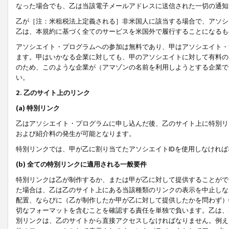
なった場合でも、乙は当該電子メールアドレスに送信された一切の通知
乙が［注：米租税法上定義される］非米国人に該当する場合で、アソシ
乙は、本規約に基づく全てのサービスを米国外で履行することになるも
アソシエイト・プログラムへの参加は無料であり、甲はアソシエイト・
ます。甲はいかなる企業に対しても、甲のアソシエイトに対して有料の
のため、このような企業が（アマゾンの名前を利用しようとする企業で
い。
2. 乙のサイト上のリンク
(a) 特別リンク
乙はアソシエイト・プログラムに申し込んだ後、乙のサイト上に特別リ
および紹介料の発生が可能となります。
特別リンクでは、甲が乙に割り当てたアソシエイトIDを使用しなけれ
(b) 全ての特別リンクに適用される一般要件
特別リンクは乙が制作するか、または甲が乙に対して提供することがで
た場合は、乙は乙のサイト上にある当該種類のリンクの表示を中止しな
配置、ならびに（乙が制作したか甲が乙に対して提供したかを問わず）
切なフォーマットを含むことを確認する責任を単独で負います。乙は、
別リンクは、乙のサイトから直接アクセスしなければなりません。例えば、