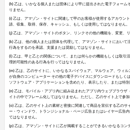
(h) 乙は、いかなる個人または団体により甲に提出された電子フォー
りません。
(i) 乙は、アマゾン・サイトに関連して甲のお客様が使用するアカウ
請、収集、取得、保存、キャッシュ、もしくは使用してはなりません。
(j) 乙は、アマゾン・サイトのボタン、リンクその他の機能を、変更
(k) 乙は、他の個人または団体を代理して、アマゾン・サイトにおい
行為をするのを承認、支援または奨励してはなりません。
(l) 乙は、甲と乙との関係について、または何らかの機能もしくは取
理的可能性のある行為を行ってはなりません。
(m) 乙は、乙のサイトに、いかなるスパイウェア、マルウェア、ウィ
が自身のコンピューター その他の電子デバイスにダウンロードもしく
ソフトウェア・アプリケーションを含めたり、表示したり、または特別
(n) 乙は、モバイル・アプリ内に組み込まれたアプリ内ウェブブラウザ
イトの中でフレーム化してはなりません。ただし、乙のサイト上で参加
(o) 乙は、乙のサイト上の素材と密接に関連して商品を宣伝する乙の
ー・ウィンドウ、トランジショナル・ページ広告またはレイヤー広告内
てはなりません。
(p) 乙は、アマゾン・サイトに乙が掲載することができるいかなるコ