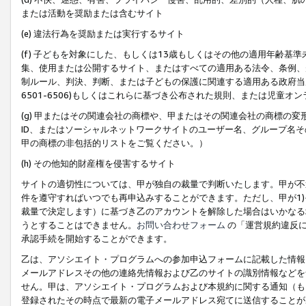
または活動を奨励または含むサイト
(e) 違法行為を奨励または実行するサイト
(f) 子どもを対象にした、もしくは13歳もしくはその他の適用年齢
集、使用または公開するサイト、またはすべての適用ある法令、条例、
制ルール、判決、判断、または子どもの保護に関連する適用ある政府当局の要
6501-6506)もしくはこれらに基づき公布された規則、または児童オ
(g) 甲またはその関連会社の商標や、甲またはその関連会社の商標の
ID、またはソーシャルネットワークサイトのユーザー名、グループ名
甲の商標の非包括的リストをご覧ください。）
(h) その他知的財産権を侵害するサイト
サイトの適切性については、甲が独自の裁量で判断いたします。甲が不
件を遵守すればいつでも再申込みすることができます。ただし、甲が1)
裁量で決定します）に基づき乙のアカウントを解除した場合はいかなる
うとすることはできません。
お問い合わせフォーム
の「運営規約違反に
承認手続を開始することができます。
乙は、アソシエイト・プログラムへの参加申込フォームに記載した情報
メールアドレスその他の連絡先情報および乙のサイトの識別情報などを
せん。甲は、アソシエイト・プログラムおよび本規約に関する通知（も
登録されたその時点で最新の電子メールアドレス宛てに送信することが