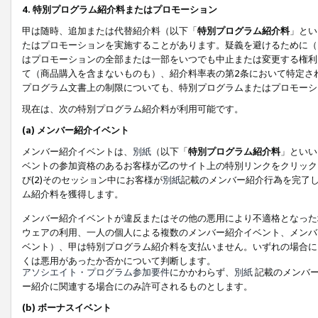
4. 特別プログラム紹介料またはプロモーション
甲は随時、追加または代替紹介料（以下「
特別プログラム紹介料
」とい
たはプロモーションを実施することがあります。疑義を避けるために（
はプロモーションの全部または一部をいつでも中止または変更する権利
て（商品購入を含まないものも）、紹介料率表の第2条において特定さ
プログラム文書上の制限についても、特別プログラムまたはプロモーシ
現在は、次の特別プログラム紹介料が利用可能です。
(a) メンバー紹介イベント
メンバー紹介イベントは、
別紙
（以下「
特別プログラム紹介料
」といい
ベントの参加資格のあるお客様が乙のサイト上の特別リンクをクリック
び(2)そのセッション中にお客様が
別紙
記載のメンバー紹介行為を完了
ム紹介料を獲得します。
メンバー紹介イベントが違反またはその他の悪用により不適格となった
ウェアの利用、一人の個人による複数のメンバー紹介イベント、メンバ
ベント）、甲は特別プログラム紹介料を支払いません。いずれの場合に
くは悪用があったか否かについて判断します。
アソシエイト・プログラム参加要件
にかかわらず、
別紙
記載のメンバー
ー紹介に関連する場合にのみ許可されるものとします。
(b) ボーナスイベント