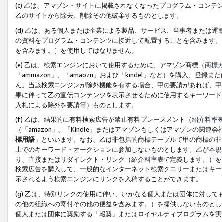
(c) 乙は、アマゾン・サイトに掲載されなくなったプログラム・コン
乙のサイトから除去、削除その他破棄するものとします。
(d) 乙は、ある個人または企業による製品、サービス、当事者または
の資料をプログラム・コンテンツに接近して配置することを含みます。
を含みます。）を使用してはなりません。
(e) 乙は、検索エンジンにおいて使用するために、アマゾン商標（
商標
「ammazon」、「amaozn」および「kindel」など）を購入
ん。当該検索エンジンが除外機能を有する場合、甲の要請があれば、甲
果に伴って乙の宣伝コンテンツを表示させるために使用するキーワード
入札による除外を要請等）ものとします。
(f) 乙は、結果的に有料検索広告が禁止有料プレースメント（
紹介料率
（「amazon」、「Kindle」またはアマゾンもしくはアマゾンの
標用語
」といいます。なお、乙は非包括的商標テーブルで甲の商標の非
上でのキーワード・オークションに参加しないものとします。乙が
本規
り、直接またはリダイレクト・リンク（
紹介料率表
で定義します。）を
検索広告を購入して、一般的なインターネット検索クエリーまたはキー
示されるよう検索エンジンにリンクを入稿することができます。
(g) 乙は、特別リンクの使用に伴い、いかなる個人または団体に対し
の他の組織への寄付その他の便益を含みます。）を提供しないものとし
個人または団体に奨励する「報奨」またはロイヤルティプログラムを実