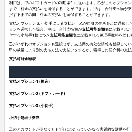
利用は、甲のギフトカードの利用条件に従います。乙がこのオプション
まで、料金の支払いを留保することができます。甲は、合計支払額が支
択するまでの間、料金の支払いを留保することができます。
支払オプション 3:
小切手による支払い 乙が自身の住所を乙に通知し
ョンを選択した場合、甲は、合計支払額が
支払可能金額表
に記載された
付する小切手1枚につき
支払可能金額表
に記載される処理手数料を差し
乙がいずれのオプションも選択せず、支払用の有効な情報も登録してい
甲の裁量により別の支払方法で支払いをするか、獲得した紹介料の支払
支払可能金額表
支払オプション1 (振込)
支払オプション2 (ギフトカード)
支払オプション3 (小切手)
小切手処理手数料
乙のアカウントが少なくとも1年にわたっていかなる実質的な活動を行