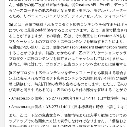
ん、修復その他二次的成果物の作成。(ii)Creators API、PA 
るソースコードその他の基礎となる要素（モデル、モデルパラメーター
るため、リバースエンジニアリング、ディスアセンブル、ディコンパイ
(h) 乙は、画像で構成されるプロダクト広告コンテンツを保存または
については最長24時間保存することができます。乙は、画像で構成さ
ることができますが、その場合、乙は、その後直ちに Creators AP
プリケーション上のプロダクト広告コンテンツを刷新することにより、
ら通知がない限り、乙は、個別のAmazon Standard Identification Nu
することができます。前記にかかわらず、乙のアプリケーションがクラ
プロダクト広告コンテンツを保存またはキャッシュしてはいけません。
以内に、甲に対して、プロダクト広告コンテンツを含むまたは使用する
(i) 乙がプロダクト広告コンテンツをデータフィードから取得する場合または
ン上に表示されるプロダクト広告コンテンツの刷新頻度が1時間に1回
報に隣接して、時刻/日付の表示を含めるものとします。ただし、乙の
び刷新と同日中である間は、表示のうち日付の部分を省略することがで
• Amazon.co.jp 価格： ¥3,277 (2008年1月7日 14:11（日本標準
• Amazon.co.jp 価格： ¥3,277 (14:11（日本標準時）時点 −詳しくは
また、乙は、下記の免責文言を、価格情報または入手可能性についての
ップアップその他類似の方法で表示しなければなりません。「価格およ
本商品の購入においては、購入の時点で（該当するアマゾン・サイト）