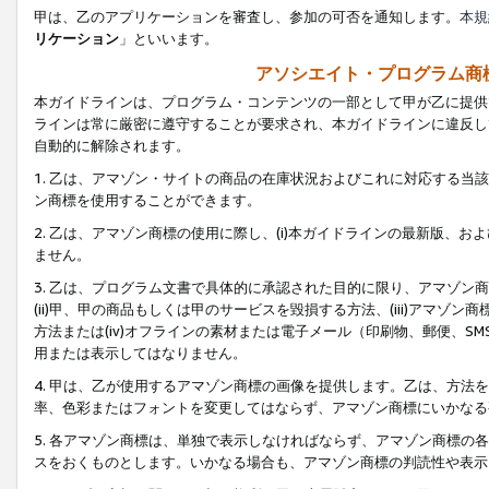
甲は、乙のアプリケーションを審査し、参加の可否を通知します。
本規
リケーション
」といいます。
アソシエイト・プログラム商
本ガイドラインは、プログラム・コンテンツの一部として甲が乙に提供
ラインは常に厳密に遵守することが要求され、本ガイドラインに違反し
自動的に解除されます。
1. 乙は、アマゾン・サイトの商品の在庫状況およびこれに対応する
ン商標を使用することができます。
2. 乙は、アマゾン商標の使用に際し、(i)本ガイドラインの最新版、およ
ません。
3. 乙は、プログラム文書で具体的に承認された目的に限り、アマゾン
(ii)甲、甲の商品もしくは甲のサービスを毀損する方法、(iii)アマ
方法または(iv)オフラインの素材または電子メール（印刷物、郵便、S
用または表示してはなりません。
4. 甲は、乙が使用するアマゾン商標の画像を提供します。乙は、方
率、色彩またはフォントを変更してはならず、アマゾン商標にいかなる
5. 各アマゾン商標は、単独で表示しなければならず、アマゾン商標
スをおくものとします。いかなる場合も、アマゾン商標の判読性や表示