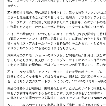
他のフォーマットとして表示されます。）をパラメータとしてアマゾン
ません。
乙が希望する場合、甲の承認を条件として、異なる特別リンクのURL
ニターし最適化することができるように、追加の「サブタグ」アソシエ
イト・プログラムに関連して提供されたID又は報告を、乙のサイトの
に到着したときに、かかるユーザの行動をモニターする目的でユーザに
乙は、甲の承認なく、いつでも乙のサイトに商品（および関連する特別
（商品ステートメント（以下に定義します。）に定義されたとおり）商
等）またはストアのホームページ（食料品等）を含みます。）と乙サイ
オリジナルコンテンツも含めなければなりません。
期間限定のプロモーションへのリンクおよび関連の紹介部分は、該当す
するものとします。例えば、乙がアマゾン・サイトのアパレル部門の商
であると記載した場合は、当該プロモーションの終了日までに、乙のサ
乙は、いかなる商品、アマゾン・サイト、または甲のポリシー、プロモ
誤解を招くような主張をしてはなりません。例えば、乙が乙のサイト上に
合、乙はリンク先のスマートフォンについて、128 GBのメモリーが
商品の価格および在庫は、随時変化します。乙が乙のサイトに掲載した
格および在庫を表示できるものとします。(a)甲が価格および在庫のデータを
の価格および在庫のデータを取得し、
本ライセンス
に定めるCreator
さらに、乙が乙のサイトにて商品の価格を「比較」形式（価格比較ツー