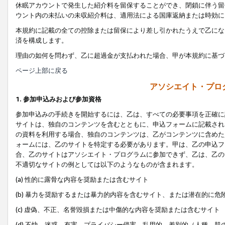
休眠アカウントで発生した紹介料を留保することができ、閉鎖に伴う留
ウント内の未払いの未収紹介料は、適用法による国庫返納または時効に
本規約に記載の全ての控除または留保により差し引かれたうえで乙にな
済を構成します。
理由の如何を問わず、乙に超過金が支払われた場合、甲が本規約に基づ
ページ上部に戻る
アソシエイト・プロ
1. 参加申込みおよび参加資格
参加申込みの手続きを開始するには、乙は、すべての必要事項を正確に
サイトは、独自のコンテンツを含むとともに、申込フォームに記載され
の資料を利用する場合、独自のコンテンツは、乙がコンテンツに含めた
ォームには、乙のサイトを特定する必要があります。甲は、乙の申込フ
合、乙のサイトはアソシエイト・プログラムに参加できず、乙は、乙の
不適切なサイトの例としては以下のようなものが含まれます。
(a) 性的に露骨な内容を奨励または含むサイト
(b) 暴力を奨励するまたは暴力的内容を含むサイト、または潜在的に
(c) 虚偽、不正、名誉毀損または中傷的な内容を奨励または含むサイト
(d) 不快、迷惑、有害、プライバシー侵害、乱用的、差別的（人種、