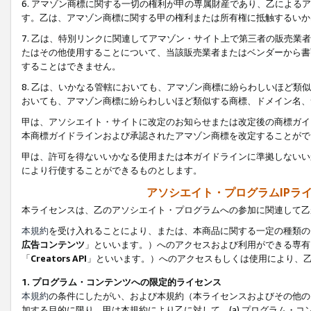
6. アマゾン商標に関する一切の権利が甲の専属財産であり、乙によ
す。乙は、アマゾン商標に関する甲の権利または所有権に抵触するいか
7. 乙は、特別リンクに関連してアマゾン・サイト上で第三者の販売
たはその他使用することについて、当該販売業者またはベンダーから書
することはできません。
8. 乙は、いかなる管轄においても、アマゾン商標に紛らわしいほど
おいても、アマゾン商標に紛らわしいほど類似する商標、ドメイン名、
甲は、アソシエイト・サイトに改定のお知らせまたは改定後の商標ガイ
本商標ガイドラインおよび承認されたアマゾン商標を改定することがで
甲は、許可を得ないいかなる使用または本ガイドラインに準拠しないい
により行使することができるものとします。
アソシエイト・プログラムIPラ
本ライセンスは、乙のアソシエイト・プログラムへの参加に関連して乙
本規約
を受け入れることにより、または、本商品に関する一定の種類の
広告コンテンツ
」といいます。）へのアクセスおよび利用ができる専有
「
Creators API
」といいます。）へのアクセスもしくは使用により、
1. プログラム・コンテンツへの限定的ライセンス
本規約
の条件にしたがい、および本規約（本ライセンスおよびその他の
加する目的に限り、甲は本規約により乙に対して、(a) プログラム・コ