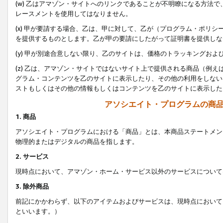
(w) 乙はアマゾン・サイトへのリンクであることが不明瞭になる方法
レースメントを使用してはなりません。
(x) 甲が要請する場合、乙は、甲に対して、乙が（プログラム・ポリ
を提供するものとします。乙が甲の要請にしたがって証明書を提供しな
(y) 甲が別途合意しない限り、乙のサイトは、価格のトラッキングお
(z) 乙は、アマゾン・サイトではないサイト上で提供される商品（例
グラム・コンテンツを乙のサイトに表示したり、その他の利用をしない
ストもしくはその他の情報もしくはコンテンツを乙のサイトに表示した
アソシエイト・プログラムの商
1. 商品
アソシエイト・プログラムにおける「商品」とは、本商品ステートメン
物理的またはデジタルの商品を指します。
2. サービス
現時点において、アマゾン・ホーム・サービス以外のサービスについて
3. 除外商品
前記にかかわらず、以下のアイテムおよびサービスは、現時点において
といいます。）