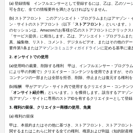
(a) 登録情報 インフルエンサーとして登録するには、乙は、乙のソ
可を含む、全ての情報要件を満たさなければなりません。
(b) ストアフロント このアソシエイト・プログラムまたはアマゾン
ン・サイトのストアフロント（以下「
ストアフロント
」といいます。）
のセッションは、Amazonのお客様が乙のストアフロントにクリック
「サービス提供」に相当します。乙は、アソシエイト・プログラムまた
真、編集物、リスト、コメント、デジタルビデオ、またはその他のデー
要件第1条または
アマゾンコミュニティガイドライン
に定める基準に違
2.
オンサイトでの使用
(a)使用時の裁量、削除する権利 甲は、インフルエンサー・プログラ
により甲の判断で）クリエイター・コンテンツを使用できますが、その
コンテンツの一部または全部を拒否、削除、停止または復元する権利を
(b)報酬 甲がアマゾン・サイト内で使用するクリエイター・コンテン
「
オンサイト紹介料
」といいます。）を獲得します。該当するアマゾン
当アマゾン・サイトに専用のストアIDを有するクリエイターとして登
3.
権利の留保、クリエイター商標の使用、免責
(a) 権利の留保
甲は、本規約またはその他に基づき、ストアフロント、ストアフロント
関するまたはこれらに対する全ての権利、権原および利益（知的財産権