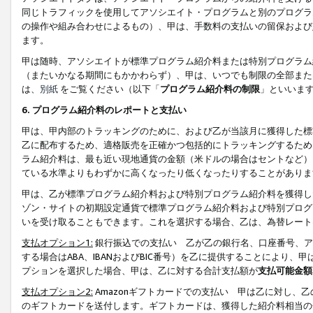
同じトラフィックを使用してアソシエイト・プログラムと別のプログラ
の操作や組み合わせによるもの）、甲は、手数料の支払いの留保および
ます。
甲は随時、アソシエイトが標準プログラム紹介料または特別プログラム
（またいかなる期間にもかかわらず）、甲は、いつでも制限の全部また
は、
別紙
をご覧ください（以下「
プログラム紹介料の制限
」といいま
6. プログラム紹介料のレポートと支払い
甲は、甲内部のトラッキングのために、および乙が当該月に獲得した標
乙に配布するため、適格販売を正確かつ包括的にトラッキングするため
ラム紹介料は、最も近い現地通貨の金額（米ドルの場合はセントなど）
ている水準よりもわずかに高くなったり低くなったりすることがありま
甲は、乙が標準プログラム紹介料および特別プログラム紹介料を獲得し
ゾン・サイトの初期設定通貨で標準プログラム紹介料および特別プログ
いを受け取ることもできます。これを選択する場合、乙は、為替レート
支払オプション1:
銀行振込での支払い 乙が乙の銀行名、口座番号、ア
する場合はABA、IBANおよびBIC番号）を乙に提供することにより
プションを選択した場合、甲は、乙に対する合計支払額が
支払可能金額
支払オプション2:
Amazonギフトカードでの支払い 甲は乙に対し、
のギフトカードを送付します。ギフトカードは、獲得した紹介料相当の