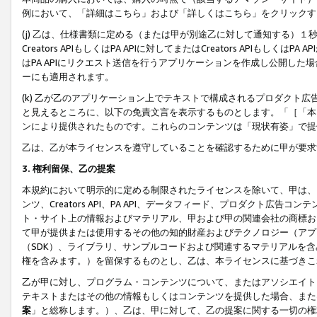
例において、「詳細はこちら」および「詳しくはこちら」をクリックす
(j) 乙は、仕様書類に定める（または甲が別途乙に対して通知する）
Creators APIもしくはPA APIに対してまたはCreators APIもしく
はPA APIにリクエスト送信を行うアプリケーションを作成し公開し
ーにも適用されます。
(k) 乙が乙のアプリケーション上でテキストで構成されるプロダクト
と見えるところに、以下の免責文言を表示するものとします。「［「本
ンにより提供されたものです。これらのコンテンツは「現状有姿」で提
乙は、乙が本ライセンスを遵守していることを確認するために甲が要求
3. 権利留保、乙の提案
本規約において明示的に定める制限されたライセンスを除いて、甲は、
ンツ、Creators API、PA API、データフィード、プロダクト
ト・サイト上の情報およびマテリアル、甲および甲の関連会社の商標お
て甲が提供または使用するその他の知的財産およびテクノロジー（アプ
（SDK）、ライブラリ、サンプルコードおよび関連するマテリアルを
権を含みます。）を留保するものとし、乙は、本ライセンスに基づきこ
乙が甲に対し、プログラム・コンテンツについて、またはアソシエイト
テキストまたはその他の情報もしくはコンテンツを提供した場合、また
案
」と総称します。）、乙は、甲に対して、乙の提案に関する一切の権