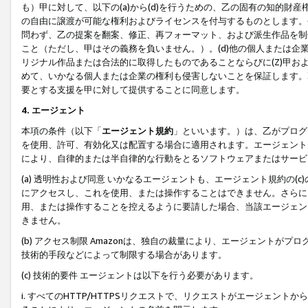
も）甲に対して、以下の(a)から(d)を行うための、乙の固有の知的
の自由に譲渡が可能な権利およびライセンスを付与するものとします。(
問わず、乙の提案を翻案、修正、再フォーマット、および派生作品を制
こと（ただし、甲はその義務を負いません。）。(d)他の個人または企
リジナル作品または合法的に取得したものであることならびに(Z)甲
めて、いかなる個人または企業の権利も侵害しないことを保証します。
要とする支援を甲に対して提供することに同意します。
4. エージェント
本項の条件（以下「
エージェント規約
」といいます。）は、乙がプログ
を使用、許可、有効化又は配置する場合に適用されます。エージェント
により、自律的または半自律的な行動をとるソフトウェアまたはサービ
(a) 透明性および同意 いかなるエージェントも、エージェント規約の
にアクセスし、これを使用、または操作することはできません。さらに、
用、または操作することを控えるように要請した場合、当該エージェン
きません。
(b) アクセス制限 Amazonは、独自の裁量により、エージェント
技術的手段などによって制限する場合があります。
(c) 技術的要件 エージェントは以下を行う必要があります。
i. すべてのHTTP/HTTPSリクエストで、リクエストがエージェ