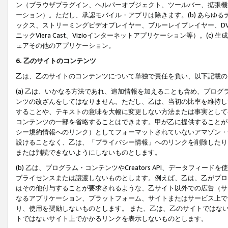
ン（ブラウザプラグイン、ヘルパーオブジェクト、ツールバー、拡張機
ーション）。ただし、承認モバイル・アプリは除きます。(b) あらゆ
ックス、ストリーミングビデオプレイヤー、ブルーレイプレイヤー、DVDプ
ニックViera Cast、Vizioインターネットアプリケーション等）。(
ェアその他のアプリケーション。
6. 乙のサイトのコンテンツ
乙は、乙のサイトのコンテンツについて単独で責任を負い、以下記載の
(a) 乙は、いかなる方法であれ、追加情報を加えることも含め、プロ
ンツの改ざんをしてはなりません。ただし、乙は、当初の比率を維持し
することや、テキストの意味を大幅に変更しない方法または事実として
コンテンツの一部を省略することはできます。甲が乙に提供することが
シー規約情報へのリンク）としてフォーマットされていないアマゾン・
設けることなく、乙は、「プライバシー情報」へのリンクを削除したり
または判読できないようにしないものとします。
(b) 乙は、プログラム・コンテンツやCreators API、データフ
ブライセンスまたは譲渡しないものとします。例えば、乙は、乙がプロ
はその他付与することが要求されるような、乙サイト以外での広告（サ
なるアプリケーション、プラットフォーム、サイトまたはサービス上で
り、使用を奨励しないものとします。 また、乙は、乙のサイトではな
トではないサイト上でかかるリンクを表示しないものとします。