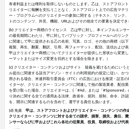
有者利益または権利を取得しないものとします。乙は、ストアフロントに
リエイターに報酬を支払うことなく、ストアフロント上での広告マテリア
ー・プログラムへのクリエイターの参加に関する（テキスト、リンク、
トのコンテンツ、外見、機能、URLおよびその他全ての要素を決定で
(b) クリエイター商標のライセンス 乙は甲に対し、本インフルエン
の最長期間にわたり、甲に対してパブリック・プロフィールへのリンク
に関連して甲に提供される乙の名前、写真、ロゴ、その他の商標（以下
複製、再生、翻案、翻訳、引用、再フォーマット、配信、送信および表
甲はクリエイター商標についてクリエイターが提供した形状から変更し
ーマットまたはサイズ変更を目的とする場合を除きます。）
(c) クリエイター・コンテンツおよびサイト 疑義を避けるためにい
ル提出に関連する該当アマゾン・サイトの利用規約の規定に従い、かつ、
用される場合、米連邦取引委員会（FTC）の広告における推奨・証言
イターが、クリエイター・コンテンツに関連して他の製造業者、配信業
を受け取った場合、クリエイターは、(「#Ad」または「#Sponsor
り決めに関する全ての適用ある法律、政省令、規則、規制、命令、許認
を、開示に関連するものを含めて、遵守する責任も負います。
(d) 免責
甲は、ストアフロントおよびクリエイター・コンテンツの作
クリエイター・コンテンツに対する全ての請求、損害、損失、責任、費
ンサーならびに甲およびこれら各社の従業員、役員、取締役および代表