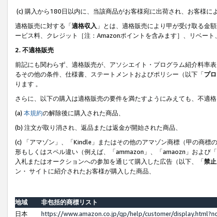
(c) 購入から180日以内に、当該商品がお客様宛に出荷され、お客
適格販売に対する「
適格収入
」とは、適格販売により甲が受け取る金額
ービス料、クレジット［注：Amazonポイントを含みます］、リベー
2. 不適格販売
前記にも関わらず、適格販売が、アソシエイト・プログラム紹介料率表
るその他の条件、仕様書、ステートメントおよびポリシー（以下「
プロ
ります 。
さらに、以下の購入は適格販売の要件を満たすようにみえても、不適格
(a)
本規約
の解除後に購入された商品、
(b) 注文が取り消され、返品または返金が開始された商品、
(c) 「アマゾン」、「Kindle」またはその他のアマゾン商標（甲
形もしくはスペル違い（例えば、「ammazon」、「amaozn」およ
入札またはオークションへの参加を通じて購入した広告（以下、「
禁止
ン・ サイトに紹介されたお客様が購入した商品、
地域
非包括的商標リスト
日本
https://www.amazon.co.jp/gp/help/customer/display.html