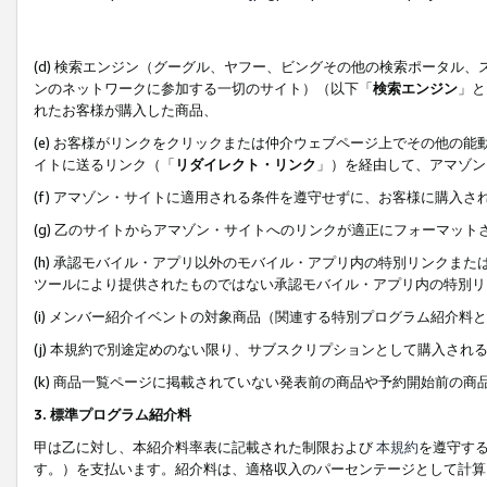
(d) 検索エンジン（グーグル、ヤフー、ビングその他の検索ポータル
ンのネットワークに参加する一切のサイト）（以下「
検索エンジン
」と
れたお客様が購入した商品、
(e) お客様がリンクをクリックまたは仲介ウェブページ上でその他の
イトに送るリンク（「
リダイレクト・リンク
」）を経由して、アマゾン
(f) アマゾン・サイトに適用される条件を遵守せずに、お客様に購入さ
(g) 乙のサイトからアマゾン・サイトへのリンクが適正にフォーマッ
(h) 承認モバイル・アプリ以外のモバイル・アプリ内の特別リンクまたはC
ツールにより提供されたものではない承認モバイル・アプリ内の特別リ
(i) メンバー紹介イベントの対象商品（関連する特別プログラム紹介料と
(j) 本規約で別途定めのない限り、サブスクリプションとして購入され
(k) 商品一覧ページに掲載されていない発表前の商品や予約開始前の商
3. 標準プログラム紹介料
甲は乙に対し、本紹介料率表に記載された制限および
本規約
を遵守す
す。）を支払います。紹介料は、適格収入のパーセンテージとして計算