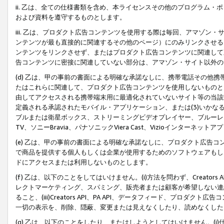
ii. 乙は、全ての仕様書類を含め、本ライセンスその他のプログラム
および資料を遵守するものとします。
iii. 乙は、プロダクト広告コンテンツを使用する際は毎回、アマゾ
ンテンツが最も直接的に関連するその他のページ）にのみリンクさせる
ンテンツをリンクさせず、またはプロダクト広告コンテンツに関連して
告コンテンツに密接に関連していない部分は、アマゾン・サイト以外の
(d) 乙は、甲の事前の書面による明確な承諾なしに、携帯電話その他
たはこれらに関連して、プロダクト広告コンテンツを使用しないものと
由してアクセスされる携帯端末用に最適化されていないサイト等の当該端
定義される承認されたモバイル・アプリケーション、または(3)いか
ブルまたは衛星ボックス、ストリーミングビデオプレイヤー、ブルーレイ
TV、ソニーBravia、パナソニックViera Cast、Vizioインター
(e) 乙は、甲の事前の書面による明確な承諾なしに、プロダクト広告
で商品を提供する個人もしくは企業が使用するためのソフトウェアもしくはその
ドにアクセスまたは利用しないものとします。
(f) 乙は、以下のことをしてはいけません。(i)方法を問わず、Creator
レクトマーケティング、スパミング、販売者または顧客が希望しない連
ること、(iii)Creators API、PA API、データフィード、プ
一切の表示を、削除、隠蔽、変更または見えなくしたり、読めなくした
(g) 乙は、以下のことをしたり、またはしようとしてはいけません。(