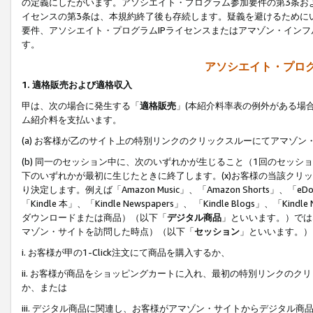
の定義にしたがいます。アソシエイト・プログラム参加要件の第3条お
イセンスの第3条は、本規約終了後も存続します。疑義を避けるためにい
要件、アソシエイト・プログラムIPライセンスまたはアマゾン・イン
す。
アソシエイト・プログ
1. 適格販売および適格収入
甲は、次の場合に発生する「
適格販売
」(本紹介料率表の例外がある場
ム紹介料を支払います。
(a) お客様が乙のサイト上の特別リンクのクリックスルーにてアマゾン
(b) 同一のセッション中に、次のいずれかが生じること（1回のセッ
下のいずれかが最初に生じたときに終了します。(x)お客様の当該クリッ
り決定します。例えば「Amazon Music」、「Amazon Shorts」、「eDo
「Kindle 本」、「Kindle Newspapers」、 「Kindle Blogs」、「
ダウンロードまたは商品）（以下「
デジタル商品
」といいます。）では
マゾン・サイトを訪問した時点）（以下「
セッション
」といいます。）
i. お客様が甲の1-Click注文にて商品を購入するか、
ii. お客様が商品をショッピングカートに入れ、最初の特別リンクの
か、または
iii. デジタル商品に関連し、お客様がアマゾン・サイトからデジタ