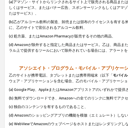
(a)アマゾン・サイトからリンクされるサイト上で販売される商品またはサ
しくはサービス、またはバナー広告、スポンサーリンクもしくはアマゾ
たはサービス）、
(b)乙がアルコール飲料の製造、卸売または頒布のライセンスを有す
に、乙のサイトで宣伝されるアルコール飲料、
(c) 処方薬、またはAmazon Pharmacyが販売するその他の商品、
(d) Amazonが除外すると指定した商品またはサービス。乙は、商品また
ラル上で提供するツールにおいて除外されている場合には、アラートを
アソシエイト・プログラム・モバイル・アプリケー
乙のサイトが携帯電話、タブレットまたは携帯用端末（以下「
モバイル
ウェア・アプリケーションを含む場合、乙のモバイル・アプリケーショ
(a) Google Play、AppleまたはAmazonアプリストアのいずれかで
(b) 無料でダウンロードでき、Amazonへの全てのリンクに無料でアク
(c) 独自のコンテンツを有するものであること、
(d) Amazonのショッピングアプリの機能を模倣（エミュレート）しな
(e) WebViewでAmazonのウェブページをホストまたはレンダリング