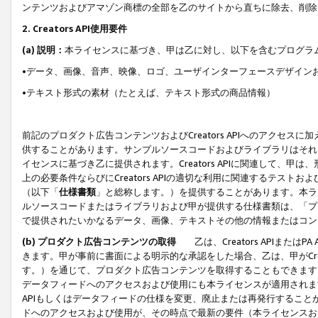
ンテンツおよびアマゾン商標の全部を乙のサイトから直ちに除去、削除
2. Creators API使用要件
(a) 説明：
本ライセンスに基づき、甲は乙に対し、以下を含むプログラ
•データ、画像、音声、映像、ロゴ、ユーザインターフェースデザイン
•テキスト形式の素材（たとえば、テキスト形式の商品情報）
前記のプロダクト広告コンテンツおよびCreators APIへのアクセスに
供することがあります。サンプルソースコードおよびライブラリはそれ
イセンスに基づき乙に提供されます。Creators APIに関連して
上の必要条件ならびにCreators APIの適切な利用に関連するテ
（以下「
仕様書類
」と総称します。）を提供することがあります。本ラ
ルソースコードまたはライブラリおよび甲が提供する仕様書類は、「プ
で提供されたいかなるデータ、画像、テキストその他の情報またはコン
(b) プロダクト広告コンテンツの取得
乙は、Creators APIま
きます。甲が事前に書面による明示的な承認をした場合、乙は、甲がCreator
す。）を通じて、プロダクト広告コンテンツを取得することもできます
データフィードへのアクセスおよび使用にも本ライセンスが適用されます。乙は
APIもしくはデータフィードの仕様を変更、廃止または再発行することがで
ドへのアクセスおよび使用が、その時点で最新の要件（本ライセンスお