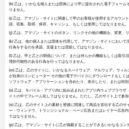
(h) 乙は、いかなる個人または団体により甲に提出された電子フォー
りません。
(i) 乙は、アマゾン・サイトに関連して甲のお客様が使用するアカウ
請、収集、取得、保存、キャッシュ、もしくは使用してはなりません。
(j) 乙は、アマゾン・サイトのボタン、リンクその他の機能を、変更
(k) 乙は、他の個人または団体を代理して、アマゾン・サイトにおい
行為をするのを承認、支援または奨励してはなりません。
(l) 乙は、甲と乙との関係について、または何らかの機能もしくは取
理的可能性のある行為を行ってはなりません。
(m) 乙は、乙のサイトに、いかなるスパイウェア、マルウェア、ウィ
が自身のコンピューター その他の電子デバイスにダウンロードもしく
ソフトウェア・アプリケーションを含めたり、表示したり、または特別
(n) 乙は、モバイル・アプリ内に組み込まれたアプリ内ウェブブラウザ
イトの中でフレーム化してはなりません。ただし、乙のサイト上で参加
(o) 乙は、乙のサイト上の素材と密接に関連して商品を宣伝する乙の
ー・ウィンドウ、トランジショナル・ページ広告またはレイヤー広告内
てはなりません。
(p) 乙は、アマゾン・サイトに乙が掲載することができるいかなるコ