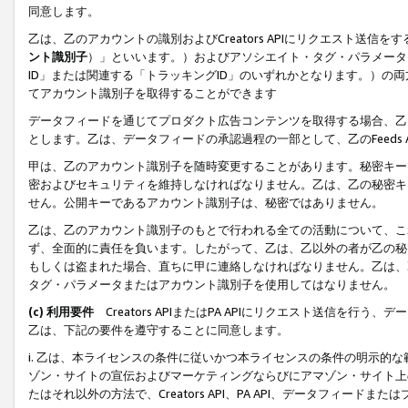
同意します。
乙は、乙のアカウントの識別およびCreators APIにリクエスト送
ント識別子
）」といいます。）およびアソシエイト・タグ・パラメータ（
ID」または関連する「トラッキングID」のいずれかとなります。）の両方
てアカウント識別子を取得することができます
データフィードを通じてプロダクト広告コンテンツを取得する場合、乙は、Cre
とします。乙は、データフィードの承認過程の一部として、乙のFeeds
甲は、乙のアカウント識別子を随時変更することがあります。秘密キー
密およびセキュリティを維持しなければなりません。乙は、乙の秘密キ
せん。公開キーであるアカウント識別子は、秘密ではありません。
乙は、乙のアカウント識別子のもとで行われる全ての活動について、こ
ず、全面的に責任を負います。したがって、乙は、乙以外の者が乙の秘
もしくは盗まれた場合、直ちに甲に連絡しなければなりません。乙は、
タグ・パラメータまたはアカウント識別子を使用してはなりません。
(c) 利用要件
Creators APIまたはPA APIにリクエスト送信を
乙は、下記の要件を遵守することに同意します。
i. 乙は、本ライセンスの条件に従いかつ本ライセンスの条件の明示的
ゾン・サイトの宣伝およびマーケティングならびにアマゾン・サイト上
たはそれ以外の方法で、Creators API、PA API、データフィー