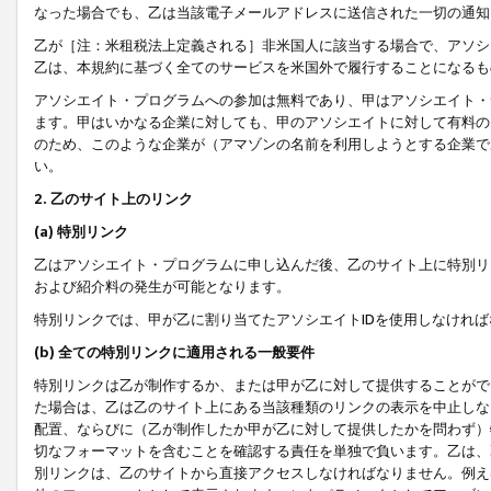
なった場合でも、乙は当該電子メールアドレスに送信された一切の通知
乙が［注：米租税法上定義される］非米国人に該当する場合で、アソシ
乙は、本規約に基づく全てのサービスを米国外で履行することになるも
アソシエイト・プログラムへの参加は無料であり、甲はアソシエイト・
ます。甲はいかなる企業に対しても、甲のアソシエイトに対して有料の
のため、このような企業が（アマゾンの名前を利用しようとする企業で
い。
2. 乙のサイト上のリンク
(a) 特別リンク
乙はアソシエイト・プログラムに申し込んだ後、乙のサイト上に特別リ
および紹介料の発生が可能となります。
特別リンクでは、甲が乙に割り当てたアソシエイトIDを使用しなけれ
(b) 全ての特別リンクに適用される一般要件
特別リンクは乙が制作するか、または甲が乙に対して提供することがで
た場合は、乙は乙のサイト上にある当該種類のリンクの表示を中止しな
配置、ならびに（乙が制作したか甲が乙に対して提供したかを問わず）
切なフォーマットを含むことを確認する責任を単独で負います。乙は、
別リンクは、乙のサイトから直接アクセスしなければなりません。例えば、