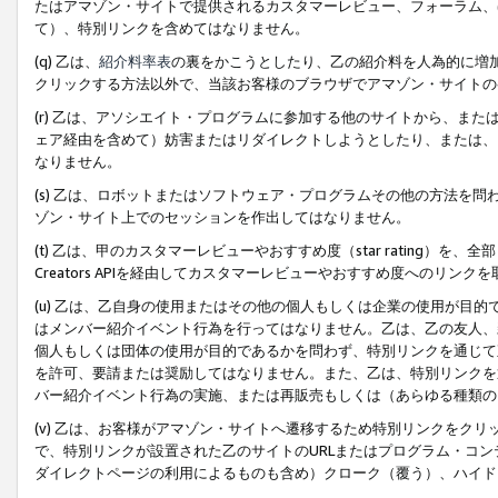
たはアマゾン・サイトで提供されるカスタマーレビュー、フォーラム、
て）、特別リンクを含めてはなりません。
(q) 乙は、
紹介料率表
の裏をかこうとしたり、乙の紹介料を人為的に増
クリックする方法以外で、当該お客様のブラウザでアマゾン・サイトの
(r) 乙は、アソシエイト・プログラムに参加する他のサイトから、ま
ェア経由を含めて）妨害またはリダイレクトしようとしたり、または、
なりません。
(s) 乙は、ロボットまたはソフトウェア・プログラムその他の方法を
ゾン・サイト上でのセッションを作出してはなりません。
(t) 乙は、甲のカスタマーレビューやおすすめ度（star rating
Creators APIを経由してカスタマーレビューやおすすめ度へのリンク
(u) 乙は、乙自身の使用またはその他の個人もしくは企業の使用が目
はメンバー紹介イベント行為を行ってはなりません。乙は、乙の友人、
個人もしくは団体の使用が目的であるかを問わず、特別リンクを通じて
を許可、要請または奨励してはなりません。また、乙は、特別リンクを
バー紹介イベント行為の実施、または再販売もしくは（あらゆる種類の
(v) 乙は、お客様がアマゾン・サイトへ遷移するため特別リンクをク
で、特別リンクが設置された乙のサイトのURLまたはプログラム・コ
ダイレクトページの利用によるものも含め）クローク（覆う）、ハイド