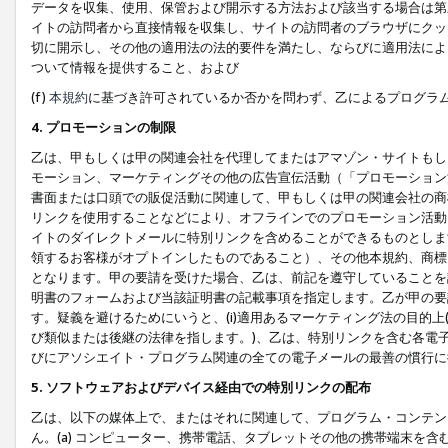
データを収集、使用、保管および開示する方法および該当する場合は第
イトの訪問者から直接情報を収集し、サイトの訪問者のブラウザにクッ
切に開示し、その他の適用法の法的要件を満たし、ならびに適用法によ
ついて情報を提供すること、および
(f)
本規約
に基づき許可されているか否かを問わず、乙によるプログラ
4. プロモーションの制限
乙は、甲もしくは甲の関連会社を代理してまたはアマゾン・サイトもし
モーション、マーケティングその他の広告宣伝活動（「プロモーション
書面または口頭での販促活動に関連して、甲もしくは甲の関連会社の商
リンクを使用することなどにより、オフラインでのプロモーション活動
イトのダイレクトメールに特別リンクを含めることができるものとしま
領するお客様がオプトインしたものであること）、その他本規約、商標
となります。甲の要請を受けた場合、乙は、前記を遵守していることを
明書のフォームおよび当該証明書の記載事項を指定します。乙が甲の要
す。疑義を避けるためにいうと、(i)適用あるマーケティング法の目的上(例
び類似または後継の法律を指します。)、乙は、特別リンクを含む各電子
びにアソシエイト・プログラム関連の全ての電子メールの最善の慣行に
5. ソフトウェアおよびデバイス経由での特別リンクの配布
乙は、以下の媒体上で、またはそれに関連して、プログラム・コンテン
ん。(a) コンピューター、携帯電話、タブレットその他の携帯端末を