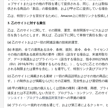
ェブサイトまたはその他の手段を通じて提供される、同じ、または類似
供される商品の「新品」の最低価格、および甲が乙に提供している場合
乙は、特別リンクを宣伝するために、Amazon上に特別リンクを投稿し
3. 乙のサイトに対する責任
乙は、乙のサイトに関して、その開発、運営、依存関係サービスおよび
任を負うものとします。例えば、乙は以下に関して単独で責任を負いま
(a) 乙のサイトおよび一切の関連設備の技術的運営、
(b) 本規約、全ての適用ある法令、条例、規則、政令、命令、ライセ
その他の適用ある政府当局の要件（開示（該当する場合は、米連邦取引
グ、データ保護およびプライバシー（該当する場合は、指令2002/58
（EU）2016/679）に関連するものを含む。）、ならびに乙とそ
される制限または要件を含む。）を遵守して、特別リンク及びプログラ
(c) 乙のサイトに掲載される素材（一切の商品説明およびその他の商
す。）の制作および掲載ならびにその正確性、完全性および適切性の確
(d) 甲の権利または他の個人もしくは団体の権利（著作権、商標、プ
違反または不正利用しない方法で、プログラム・コンテンツ、乙のサイ
ソシエイト・プログラム模倣品対策方針
への準拠の確保
(e) プライバシー規約その他を通じて、および第三者によるクッキー