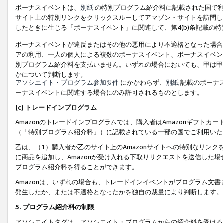
ボーナスイベントは、
別紙
の特別プログラム紹介料に記載された国で利
サイト上の特別リンクをクリックスルーしてアマゾン・サイトを訪問した
したときに生じる「ボーナスイベント」に関連して、第4(b)条記載の
ボーナスイベントが違反またはその他の悪用により不適格となった場合
アの利用、一人の個人による複数のボーナスイベント、ボーナスイベン
別プログラム紹介料を支払いません。いずれの場合においても、甲は甲
かについて判断します。
アソシエイト・プログラム参加要件
にかかわらず、
別紙
記載のボーナ
ーナスイベントに関連する場合にのみ許可されるものとします。
(c) トレードインプログラム
Amazonのトレードインプログラムでは、購入者はAmazonギフト
（「特別プログラム紹介料」）に記載されている一部の国でご利用いた
乙は、（1）購入者が乙のサイト上のAmazonサイトへの特別なリン
に商品を追加し、Amazonが受け入れる下取りリクエストを送信した場
プログラム紹介料を得ることができます。
Amazonは、いずれの場合も、トレードインイベントがプログラム文書
発生したか、または不適格となったかを独自の裁量により判断します。
5. プログラム紹介料の制限
アソシエイトタグは、アソシエイト・プログラムからの紹介料を受ける