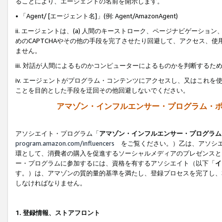
ることにより、エージェントの名前を開示します。
• 「Agent/ [エージェント名]」(例: Agent/AmazonAgent)
ii. エージェントは、(a) 人間のキーストローク、ページナビゲーシ
めのCAPTCHAやその他の手段を完了させたり回避して、アクセス、
ません。
iii. 対話が人間によるものかコンピューターによるものかを判断する
iv. エージェントがプログラム・コンテンツにアクセスし、又はこれ
ことを目的とした手段を迂回その他回避しないでください。
アマゾン・インフルエンサー・プログラム・
アソシエイト・プログラム「
アマゾン・インフルエンサー・プログラム
program.amazon.com/influencers
をご覧ください。）乙は、アソシエ
環として、消費者の購入を促進するソーシャルメディアのプレゼンスと
ー・プログラムに参加するには、資格を有するアソシエイト（以下「
イ
す。）は、アマゾンの質的量的基準を満たし、登録プロセスを完了し、
しなければなりません。
1.
登録情報、ストアフロント