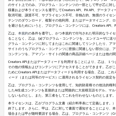
のサイト上でのみ、プログラム・コンテンツの一部として甲が乙に対し
様書および本ライセンスを遵守してCreators API、PA API、
取消可能、譲渡不可、サブライセンス不可、非独占的、無償のライセン
テンツのダウンロード、複製その他利用、またはデータマイニング、ロ
を避けるためにいうと、プログラム・コンテンツには、Creators AP
乙は、
本規約
の条件を遵守し、かつ本規約で付与された明示的なライセ
ることなく、乙は、(a)プログラム・コンテンツを、エンドユーザに
グラム・コンテンツに対してまたはこれに関連してリンクしたり、アマ
サイトのうちプログラム・コンテンツに密接に関連しない部分には、ア
コンテンツを、アマゾン・サイトの関連の商品詳細ページまたは他の関
Creators APIまたはデータフィードを利用することにより、乙は、
その他の情報およびコンテンツにアクセスすることができます。乙がこ
ためにCreators APIまたはデータフィードを利用する場合、乙は、こ
ィード（または同等のサービス）に適用されるライセンス契約の規定を
乙は、プログラム・コンテンツを使用して、知的財産権その他法的権利
したAI生成コンテンツを直接的または間接的に大規模言語モデル、マ
しないものとし、また、第三者をしてこれを行わせないものとします。
本ライセンスは、乙がプログラム文書（紹介料率表にて定義します。）
終了します。さらに、甲は、乙に対して書面で通知することにより、本
場合または甲が随時要請する場合、乙は、プログラム・コンテンツ（Cre