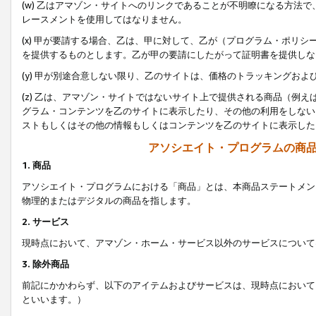
(w) 乙はアマゾン・サイトへのリンクであることが不明瞭になる方法
レースメントを使用してはなりません。
(x) 甲が要請する場合、乙は、甲に対して、乙が（プログラム・ポリ
を提供するものとします。乙が甲の要請にしたがって証明書を提供しな
(y) 甲が別途合意しない限り、乙のサイトは、価格のトラッキングお
(z) 乙は、アマゾン・サイトではないサイト上で提供される商品（例
グラム・コンテンツを乙のサイトに表示したり、その他の利用をしない
ストもしくはその他の情報もしくはコンテンツを乙のサイトに表示した
アソシエイト・プログラムの商
1. 商品
アソシエイト・プログラムにおける「商品」とは、本商品ステートメン
物理的またはデジタルの商品を指します。
2. サービス
現時点において、アマゾン・ホーム・サービス以外のサービスについて
3. 除外商品
前記にかかわらず、以下のアイテムおよびサービスは、現時点において
といいます。）