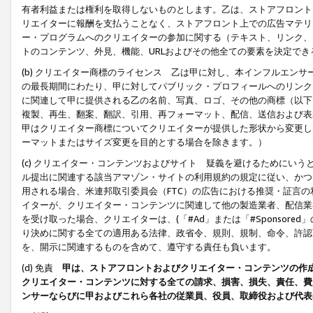
有者利益または権利を取得しないものとします。乙は、ストアフロントに
リエイターに報酬を支払うことなく、ストアフロント上での広告マテリア
ー・プログラムへのクリエイターの参加に関する（テキスト、リンク、
トのコンテンツ、外見、機能、URLおよびその他全ての要素を決定で
(b) クリエイター商標のライセンス 乙は甲に対し、本インフルエン
の最長期間にわたり、甲に対してパブリック・プロフィールへのリンク
に関連して甲に提供される乙の名前、写真、ロゴ、その他の商標（以下
複製、再生、翻案、翻訳、引用、再フォーマット、配信、送信および表
甲はクリエイター商標についてクリエイターが提供した形状から変更し
ーマットまたはサイズ変更を目的とする場合を除きます。）
(c) クリエイター・コンテンツおよびサイト 疑義を避けるためにい
ル提出に関連する該当アマゾン・サイトの利用規約の規定に従い、かつ、
用される場合、米連邦取引委員会（FTC）の広告における推奨・証言
イターが、クリエイター・コンテンツに関連して他の製造業者、配信業
を受け取った場合、クリエイターは、(「#Ad」または「#Sponsor
り決めに関する全ての適用ある法律、政省令、規則、規制、命令、許認
を、開示に関連するものを含めて、遵守する責任も負います。
(d) 免責
甲は、ストアフロントおよびクリエイター・コンテンツの作
クリエイター・コンテンツに対する全ての請求、損害、損失、責任、費
ンサーならびに甲およびこれら各社の従業員、役員、取締役および代表