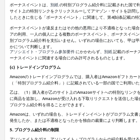
ボーナスイベントは、
別紙
の特別プログラム紹介料に記載された国で利
サイト上の特別リンクをクリックスルーしてアマゾン・サイトを訪問した
したときに生じる「ボーナスイベント」に関連して、第4(b)条記載の
ボーナスイベントが違反またはその他の悪用により不適格となった場合
アの利用、一人の個人による複数のボーナスイベント、ボーナスイベン
別プログラム紹介料を支払いません。いずれの場合においても、甲は甲
かについて判断します。
アソシエイト・プログラム参加要件
にかかわらず、
別紙
記載のボーナ
ーナスイベントに関連する場合にのみ許可されるものとします。
(c) トレードインプログラム
Amazonのトレードインプログラムでは、購入者はAmazonギフト
（「特別プログラム紹介料」）に記載されている一部の国でご利用いた
乙は、（1）購入者が乙のサイト上のAmazonサイトへの特別なリン
に商品を追加し、Amazonが受け入れる下取りリクエストを送信した場
プログラム紹介料を得ることができます。
Amazonは、いずれの場合も、トレードインイベントがプログラム文書
発生したか、または不適格となったかを独自の裁量により判断します。
5. プログラム紹介料の制限
アソシエイトタグは、アソシエイト・プログラムからの紹介料を受ける