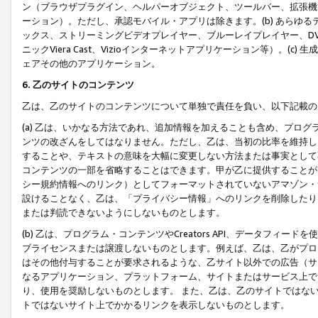
ン（ブラウザプラグイン、ヘルパーオブジェクト、ツールバー、拡張機
ーション）。ただし、承認モバイル・アプリは除きます。(b) あらゆ
ックス、ストリーミングビデオプレイヤー、ブルーレイプレイヤー、DVDプ
ニックViera Cast、Vizioインターネットアプリケーション等）。(
ェアその他のアプリケーション。
6. 乙のサイトのコンテンツ
乙は、乙のサイトのコンテンツについて単独で責任を負い、以下記載の
(a) 乙は、いかなる方法であれ、追加情報を加えることも含め、プロ
ンツの改ざんをしてはなりません。ただし、乙は、当初の比率を維持し
することや、テキストの意味を大幅に変更しない方法または事実として
コンテンツの一部を省略することはできます。甲が乙に提供することが
シー規約情報へのリンク）としてフォーマットされていないアマゾン・
設けることなく、乙は、「プライバシー情報」へのリンクを削除したり
または判読できないようにしないものとします。
(b) 乙は、プログラム・コンテンツやCreators API、データフ
ブライセンスまたは譲渡しないものとします。例えば、乙は、乙がプロ
はその他付与することが要求されるような、乙サイト以外での広告（サ
なるアプリケーション、プラットフォーム、サイトまたはサービス上で
り、使用を奨励しないものとします。 また、乙は、乙のサイトではな
トではないサイト上でかかるリンクを表示しないものとします。