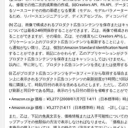
ん、修復その他二次的成果物の作成。(ii)Creators API、PA 
るソースコードその他の基礎となる要素（モデル、モデルパラメーター
るため、リバースエンジニアリング、ディスアセンブル、ディコンパイ
(h) 乙は、画像で構成されるプロダクト広告コンテンツを保存または
については最長24時間保存することができます。乙は、画像で構成さ
ることができますが、その場合、乙は、その後直ちに Creators AP
プリケーション上のプロダクト広告コンテンツを刷新することにより、
ら通知がない限り、乙は、個別のAmazon Standard Identification Nu
することができます。前記にかかわらず、乙のアプリケーションがクラ
プロダクト広告コンテンツを保存またはキャッシュしてはいけません。
以内に、甲に対して、プロダクト広告コンテンツを含むまたは使用する
(i) 乙がプロダクト広告コンテンツをデータフィードから取得する場合または
ン上に表示されるプロダクト広告コンテンツの刷新頻度が1時間に1回
報に隣接して、時刻/日付の表示を含めるものとします。ただし、乙の
び刷新と同日中である間は、表示のうち日付の部分を省略することがで
• Amazon.co.jp 価格： ¥3,277 (2008年1月7日 14:11（日本標準
• Amazon.co.jp 価格： ¥3,277 (14:11（日本標準時）時点 −詳しくは
また、乙は、下記の免責文言を、価格情報または入手可能性についての
ップアップその他類似の方法で表示しなければなりません。「価格およ
本商品の購入においては、購入の時点で（該当するアマゾン・サイト）