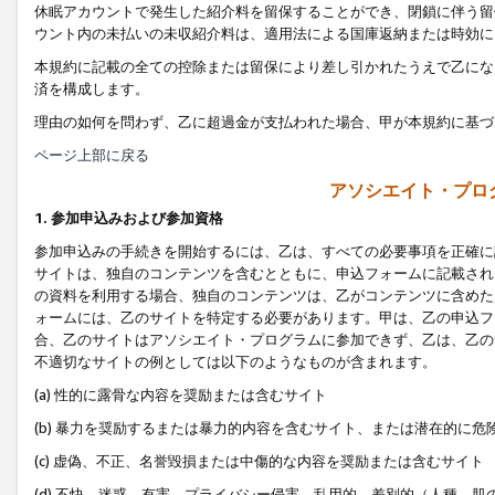
休眠アカウントで発生した紹介料を留保することができ、閉鎖に伴う留
ウント内の未払いの未収紹介料は、適用法による国庫返納または時効に
本規約に記載の全ての控除または留保により差し引かれたうえで乙にな
済を構成します。
理由の如何を問わず、乙に超過金が支払われた場合、甲が本規約に基づ
ページ上部に戻る
アソシエイト・プロ
1. 参加申込みおよび参加資格
参加申込みの手続きを開始するには、乙は、すべての必要事項を正確に
サイトは、独自のコンテンツを含むとともに、申込フォームに記載され
の資料を利用する場合、独自のコンテンツは、乙がコンテンツに含めた
ォームには、乙のサイトを特定する必要があります。甲は、乙の申込フ
合、乙のサイトはアソシエイト・プログラムに参加できず、乙は、乙の
不適切なサイトの例としては以下のようなものが含まれます。
(a) 性的に露骨な内容を奨励または含むサイト
(b) 暴力を奨励するまたは暴力的内容を含むサイト、または潜在的に
(c) 虚偽、不正、名誉毀損または中傷的な内容を奨励または含むサイト
(d) 不快、迷惑、有害、プライバシー侵害、乱用的、差別的（人種、