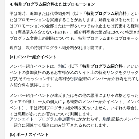
4. 特別プログラム紹介料またはプロモーション
甲は随時、追加または代替紹介料（以下「
特別プログラム紹介料
」とい
たはプロモーションを実施することがあります。疑義を避けるために（
はプロモーションの全部または一部をいつでも中止または変更する権利
て（商品購入を含まないものも）、紹介料率表の第2条において特定さ
プログラム文書上の制限についても、特別プログラムまたはプロモーシ
現在は、次の特別プログラム紹介料が利用可能です。
(a) メンバー紹介イベント
メンバー紹介イベントは、
別紙
（以下「
特別プログラム紹介料
」といい
ベントの参加資格のあるお客様が乙のサイト上の特別リンクをクリック
び(2)そのセッション中にお客様が
別紙
記載のメンバー紹介行為を完了
ム紹介料を獲得します。
メンバー紹介イベントが違反またはその他の悪用により不適格となった
ウェアの利用、一人の個人による複数のメンバー紹介イベント、メンバ
ベント）、甲は特別プログラム紹介料を支払いません。いずれの場合に
くは悪用があったか否かについて判断します。
アソシエイト・プログラム参加要件
にかかわらず、
別紙
記載のメンバー
ー紹介に関連する場合にのみ許可されるものとします。
(b) ボーナスイベント