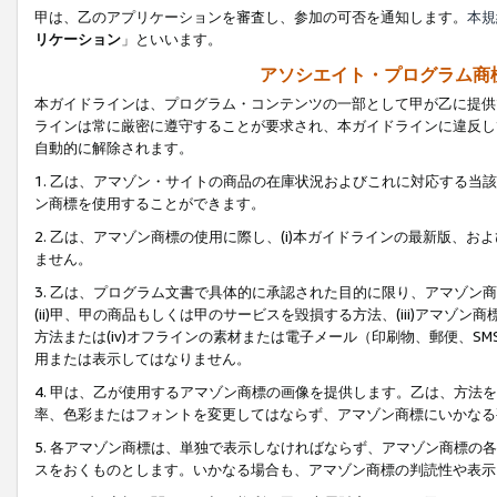
甲は、乙のアプリケーションを審査し、参加の可否を通知します。
本規
リケーション
」といいます。
アソシエイト・プログラム商
本ガイドラインは、プログラム・コンテンツの一部として甲が乙に提供
ラインは常に厳密に遵守することが要求され、本ガイドラインに違反し
自動的に解除されます。
1. 乙は、アマゾン・サイトの商品の在庫状況およびこれに対応する
ン商標を使用することができます。
2. 乙は、アマゾン商標の使用に際し、(i)本ガイドラインの最新版、およ
ません。
3. 乙は、プログラム文書で具体的に承認された目的に限り、アマゾン
(ii)甲、甲の商品もしくは甲のサービスを毀損する方法、(iii)アマ
方法または(iv)オフラインの素材または電子メール（印刷物、郵便、S
用または表示してはなりません。
4. 甲は、乙が使用するアマゾン商標の画像を提供します。乙は、方
率、色彩またはフォントを変更してはならず、アマゾン商標にいかなる
5. 各アマゾン商標は、単独で表示しなければならず、アマゾン商標
スをおくものとします。いかなる場合も、アマゾン商標の判読性や表示