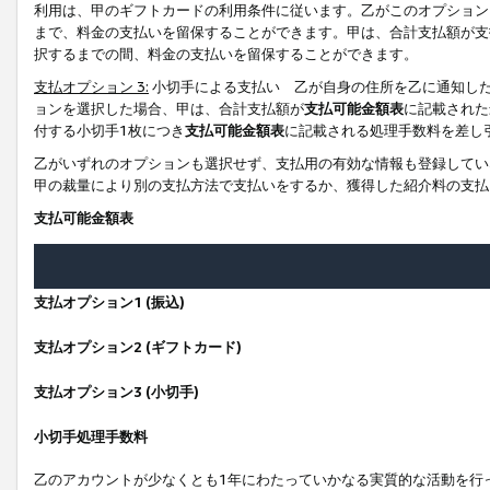
利用は、甲のギフトカードの利用条件に従います。乙がこのオプション
まで、料金の支払いを留保することができます。甲は、合計支払額が支
択するまでの間、料金の支払いを留保することができます。
支払オプション 3:
小切手による支払い 乙が自身の住所を乙に通知し
ョンを選択した場合、甲は、合計支払額が
支払可能金額表
に記載された
付する小切手1枚につき
支払可能金額表
に記載される処理手数料を差し
乙がいずれのオプションも選択せず、支払用の有効な情報も登録してい
甲の裁量により別の支払方法で支払いをするか、獲得した紹介料の支払
支払可能金額表
支払オプション1 (振込)
支払オプション2 (ギフトカード)
支払オプション3 (小切手)
小切手処理手数料
乙のアカウントが少なくとも1年にわたっていかなる実質的な活動を行