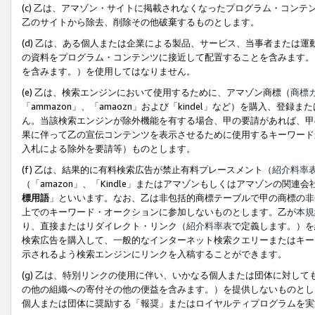
(c) 乙は、アマゾン・サイトに掲載されなくなったプログラム・コン
乙のサイトから除去、削除その他破棄するものとします。
(d) 乙は、ある個人または企業による製品、サービス、当事者または
の資料をプログラム・コンテンツに接近して配置することを含みます。
を含みます。）を使用してはなりません。
(e) 乙は、検索エンジンにおいて使用するために、アマゾン商標（
商標
「ammazon」、「amaozn」および「kindel」など）を購入
ん。当該検索エンジンが除外機能を有する場合、甲の要請があれば、甲
果に伴って乙の宣伝コンテンツを表示させるために使用するキーワード
入札による除外を要請等）ものとします。
(f) 乙は、結果的に有料検索広告が禁止有料プレースメント（
紹介料率
（「amazon」、「Kindle」またはアマゾンもしくはアマゾンの
標用語
」といいます。なお、乙は非包括的商標テーブルで甲の商標の非
上でのキーワード・オークションに参加しないものとします。乙が
本規
り、直接またはリダイレクト・リンク（
紹介料率表
で定義します。）を
検索広告を購入して、一般的なインターネット検索クエリーまたはキー
示されるよう検索エンジンにリンクを入稿することができます。
(g) 乙は、特別リンクの使用に伴い、いかなる個人または団体に対し
の他の組織への寄付その他の便益を含みます。）を提供しないものとし
個人または団体に奨励する「報奨」またはロイヤルティプログラムを実