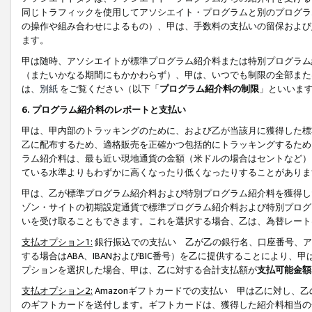
同じトラフィックを使用してアソシエイト・プログラムと別のプログラ
の操作や組み合わせによるもの）、甲は、手数料の支払いの留保および
ます。
甲は随時、アソシエイトが標準プログラム紹介料または特別プログラム
（またいかなる期間にもかかわらず）、甲は、いつでも制限の全部また
は、
別紙
をご覧ください（以下「
プログラム紹介料の制限
」といいま
6. プログラム紹介料のレポートと支払い
甲は、甲内部のトラッキングのために、および乙が当該月に獲得した標
乙に配布するため、適格販売を正確かつ包括的にトラッキングするため
ラム紹介料は、最も近い現地通貨の金額（米ドルの場合はセントなど）
ている水準よりもわずかに高くなったり低くなったりすることがありま
甲は、乙が標準プログラム紹介料および特別プログラム紹介料を獲得し
ゾン・サイトの初期設定通貨で標準プログラム紹介料および特別プログ
いを受け取ることもできます。これを選択する場合、乙は、為替レート
支払オプション1:
銀行振込での支払い 乙が乙の銀行名、口座番号、ア
する場合はABA、IBANおよびBIC番号）を乙に提供することにより
プションを選択した場合、甲は、乙に対する合計支払額が
支払可能金額
支払オプション2:
Amazonギフトカードでの支払い 甲は乙に対し、
のギフトカードを送付します。ギフトカードは、獲得した紹介料相当の