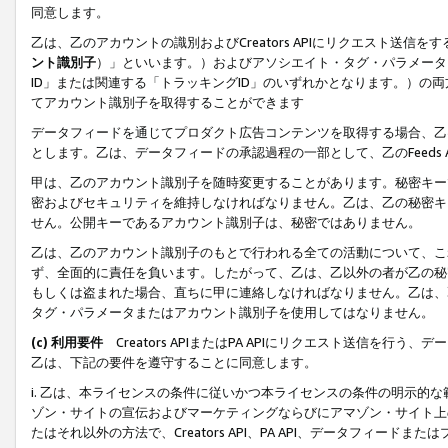
同意します。
乙は、乙のアカウントの識別およびCreators APIにリクエスト送
ント識別子
）」といいます。）およびアソシエイト・タグ・パラメータ（
ID」または関連する「トラッキングID」のいずれかとなります。）の両方
てアカウント識別子を取得することができます
データフィードを通じてプロダクト広告コンテンツを取得する場合、乙は、Cre
とします。乙は、データフィードの承認過程の一部として、乙のFeeds
甲は、乙のアカウント識別子を随時変更することがあります。秘密キー
密およびセキュリティを維持しなければなりません。乙は、乙の秘密キ
せん。公開キーであるアカウント識別子は、秘密ではありません。
乙は、乙のアカウント識別子のもとで行われる全ての活動について、こ
ず、全面的に責任を負います。したがって、乙は、乙以外の者が乙の秘
もしくは盗まれた場合、直ちに甲に連絡しなければなりません。乙は、
タグ・パラメータまたはアカウント識別子を使用してはなりません。
(c) 利用要件
Creators APIまたはPA APIにリクエスト送信を
乙は、下記の要件を遵守することに同意します。
i. 乙は、本ライセンスの条件に従いかつ本ライセンスの条件の明示的
ゾン・サイトの宣伝およびマーケティングならびにアマゾン・サイト上
たはそれ以外の方法で、Creators API、PA API、データフィー