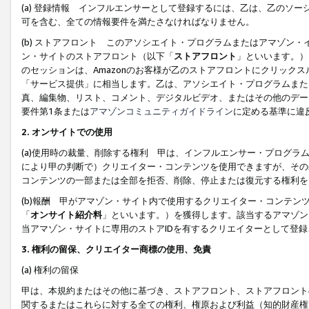
(a) 登録情報 インフルエンサーとして登録するには、乙は、乙のソ
可を含む、全ての情報要件を満たさなければなりません。
(b) ストアフロント このアソシエイト・プログラムまたはアマゾン
ン・サイトのストアフロント（以下「
ストアフロント
」といいます。）
のセッションは、Amazonのお客様が乙のストアフロントにクリック
「サービス提供」に相当します。乙は、アソシエイト・プログラムまた
真、編集物、リスト、コメント、デジタルビデオ、またはその他のデー
要件第1条または
アマゾンコミュニティガイドライン
に定める基準に違
2.
オンサイトでの使用
(a)使用時の裁量、削除する権利 甲は、インフルエンサー・プログラ
により甲の判断で）クリエイター・コンテンツを使用できますが、その
コンテンツの一部または全部を拒否、削除、停止または復元する権利を
(b)報酬 甲がアマゾン・サイト内で使用するクリエイター・コンテン
「
オンサイト紹介料
」といいます。）を獲得します。該当するアマゾン
当アマゾン・サイトに専用のストアIDを有するクリエイターとして登
3.
権利の留保、クリエイター商標の使用、免責
(a) 権利の留保
甲は、本規約またはその他に基づき、ストアフロント、ストアフロント
関するまたはこれらに対する全ての権利、権原および利益（知的財産権