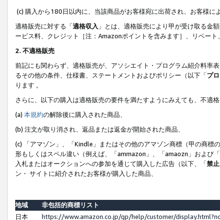
(c) 購入から180日以内に、当該商品がお客様宛に出荷され、お客
適格販売に対する「
適格収入
」とは、適格販売により甲が受け取る金額
ービス料、クレジット［注：Amazonポイントを含みます］、リベー
2. 不適格販売
前記にも関わらず、適格販売が、アソシエイト・プログラム紹介料率表
るその他の条件、仕様書、ステートメントおよびポリシー（以下「
プロ
ります 。
さらに、以下の購入は適格販売の要件を満たすようにみえても、不適格
(a)
本規約
の解除後に購入された商品、
(b) 注文が取り消され、返品または返金が開始された商品、
(c) 「アマゾン」、「Kindle」またはその他のアマゾン商標（甲
形もしくはスペル違い（例えば、「ammazon」、「amaozn」およ
入札またはオークションへの参加を通じて購入した広告（以下、「
禁止
ン・ サイトに紹介されたお客様が購入した商品、
地域
非包括的商標リスト
日本
https://www.amazon.co.jp/gp/help/customer/display.html