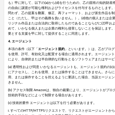
も）甲に対して、以下の(a)から(d)を行うための、乙の固有の知的
の自由に譲渡が可能な権利およびライセンスを付与するものとします。(
問わず、乙の提案を翻案、修正、再フォーマット、および派生作品を制
こと（ただし、甲はその義務を負いません。）。(d)他の個人または企
リジナル作品または合法的に取得したものであることならびに(Z)甲
めて、いかなる個人または企業の権利も侵害しないことを保証します。
要とする支援を甲に対して提供することに同意します。
4. エージェント
本項の条件（以下「
エージェント規約
」といいます。）は、乙がプログ
を使用、許可、有効化又は配置する場合に適用されます。エージェント
により、自律的または半自律的な行動をとるソフトウェアまたはサービ
(a) 透明性および同意 いかなるエージェントも、エージェント規約の
にアクセスし、これを使用、または操作することはできません。さらに、
用、または操作することを控えるように要請した場合、当該エージェン
きません。
(b) アクセス制限 Amazonは、独自の裁量により、エージェント
技術的手段などによって制限する場合があります。
(c) 技術的要件 エージェントは以下を行う必要があります。
i. すべてのHTTP/HTTPSリクエストで、リクエストがエージェ