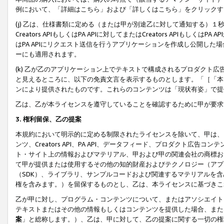
例において、「詳細はこちら」および「詳しくはこちら」をクリックす
(j) 乙は、仕様書類に定める（または甲が別途乙に対して通知する）
Creators APIもしくはPA APIに対してまたはCreators APIもしく
はPA APIにリクエスト送信を行うアプリケーションを作成し公開し
ーにも適用されます。
(k) 乙が乙のアプリケーション上でテキストで構成されるプロダクト
と見えるところに、以下の免責文言を表示するものとします。「［「本
ンにより提供されたものです。これらのコンテンツは「現状有姿」で提
乙は、乙が本ライセンスを遵守していることを確認するために甲が要求
3. 権利留保、乙の提案
本規約において明示的に定める制限されたライセンスを除いて、甲は、
ンツ、Creators API、PA API、データフィード、プロダクト
ト・サイト上の情報およびマテリアル、甲および甲の関連会社の商標お
て甲が提供または使用するその他の知的財産およびテクノロジー（アプ
（SDK）、ライブラリ、サンプルコードおよび関連するマテリアルを
権を含みます。）を留保するものとし、乙は、本ライセンスに基づきこ
乙が甲に対し、プログラム・コンテンツについて、またはアソシエイト
テキストまたはその他の情報もしくはコンテンツを提供した場合、また
案
」と総称します。）、乙は、甲に対して、乙の提案に関する一切の権