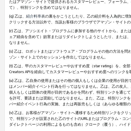
たはアマゾン・サイトで提供されるカスタマーレビュー、フォーラム、
て）、特別リンクを含めてはなりません。
(q) 乙は、
紹介料率表
の裏をかこうとしたり、乙の紹介料を人為的に増
クリックする方法以外で、当該お客様のブラウザでアマゾン・サイトの
(r) 乙は、アソシエイト・プログラムに参加する他のサイトから、ま
ェア経由を含めて）妨害またはリダイレクトしようとしたり、または、
なりません。
(s) 乙は、ロボットまたはソフトウェア・プログラムその他の方法を
ゾン・サイト上でのセッションを作出してはなりません。
(t) 乙は、甲のカスタマーレビューやおすすめ度（star rating
Creators APIを経由してカスタマーレビューやおすすめ度へのリンク
(u) 乙は、乙自身の使用またはその他の個人もしくは企業の使用が目
はメンバー紹介イベント行為を行ってはなりません。乙は、乙の友人、
個人もしくは団体の使用が目的であるかを問わず、特別リンクを通じて
を許可、要請または奨励してはなりません。また、乙は、特別リンクを
バー紹介イベント行為の実施、または再販売もしくは（あらゆる種類の
(v) 乙は、お客様がアマゾン・サイトへ遷移するため特別リンクをク
で、特別リンクが設置された乙のサイトのURLまたはプログラム・コ
ダイレクトページの利用によるものも含め）クローク（覆う）、ハイド