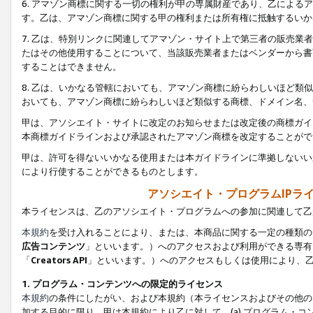
6. アマゾン商標に関する一切の権利が甲の専属財産であり、乙によ
す。乙は、アマゾン商標に関する甲の権利または所有権に抵触するいか
7. 乙は、特別リンクに関連してアマゾン・サイト上で第三者の販売
たはその他使用することについて、当該販売業者またはベンダーから書
することはできません。
8. 乙は、いかなる管轄においても、アマゾン商標に紛らわしいほど
おいても、アマゾン商標に紛らわしいほど類似する商標、ドメイン名、
甲は、アソシエイト・サイトに改定のお知らせまたは改定後の商標ガイ
本商標ガイドラインおよび承認されたアマゾン商標を改定することがで
甲は、許可を得ないいかなる使用または本ガイドラインに準拠しないい
により行使することができるものとします。
アソシエイト・プログラムIPラ
本ライセンスは、乙のアソシエイト・プログラムへの参加に関連して乙
本規約
を受け入れることにより、または、本商品に関する一定の種類の
広告コンテンツ
」といいます。）へのアクセスおよび利用ができる専有
「
Creators API
」といいます。）へのアクセスもしくは使用により、
1. プログラム・コンテンツへの限定的ライセンス
本規約
の条件にしたがい、および本規約（本ライセンスおよびその他の
加する目的に限り、甲は本規約により乙に対して、(a) プログラム・コ