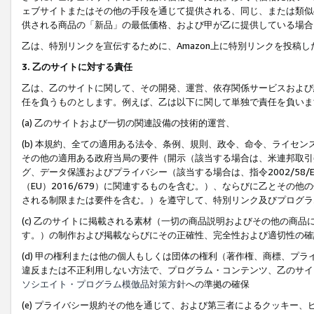
ェブサイトまたはその他の手段を通じて提供される、同じ、または類似
供される商品の「新品」の最低価格、および甲が乙に提供している場合
乙は、特別リンクを宣伝するために、Amazon上に特別リンクを投稿し
3. 乙のサイトに対する責任
乙は、乙のサイトに関して、その開発、運営、依存関係サービスおよび
任を負うものとします。例えば、乙は以下に関して単独で責任を負いま
(a) 乙のサイトおよび一切の関連設備の技術的運営、
(b) 本規約、全ての適用ある法令、条例、規則、政令、命令、ライセ
その他の適用ある政府当局の要件（開示（該当する場合は、米連邦取引
グ、データ保護およびプライバシー（該当する場合は、指令2002/58
（EU）2016/679）に関連するものを含む。）、ならびに乙とそ
される制限または要件を含む。）を遵守して、特別リンク及びプログラ
(c) 乙のサイトに掲載される素材（一切の商品説明およびその他の商
す。）の制作および掲載ならびにその正確性、完全性および適切性の確
(d) 甲の権利または他の個人もしくは団体の権利（著作権、商標、プ
違反または不正利用しない方法で、プログラム・コンテンツ、乙のサイ
ソシエイト・プログラム模倣品対策方針
への準拠の確保
(e) プライバシー規約その他を通じて、および第三者によるクッキー