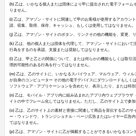
(h) 乙は、いかなる個人または団体により甲に提出された電子フォー
りません。
(i) 乙は、アマゾン・サイトに関連して甲のお客様が使用するアカウ
請、収集、取得、保存、キャッシュ、もしくは使用してはなりません。
(j) 乙は、アマゾン・サイトのボタン、リンクその他の機能を、変更
(k) 乙は、他の個人または団体を代理して、アマゾン・サイトにおい
行為をするのを承認、支援または奨励してはなりません。
(l) 乙は、甲と乙との関係について、または何らかの機能もしくは取
理的可能性のある行為を行ってはなりません。
(m) 乙は、乙のサイトに、いかなるスパイウェア、マルウェア、ウィ
が自身のコンピューター その他の電子デバイスにダウンロードもしく
ソフトウェア・アプリケーションを含めたり、表示したり、または特別
(n) 乙は、モバイル・アプリ内に組み込まれたアプリ内ウェブブラウザ
イトの中でフレーム化してはなりません。ただし、乙のサイト上で参加
(o) 乙は、乙のサイト上の素材と密接に関連して商品を宣伝する乙の
ー・ウィンドウ、トランジショナル・ページ広告またはレイヤー広告内
てはなりません。
(p) 乙は、アマゾン・サイトに乙が掲載することができるいかなるコ