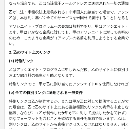
なった場合でも、乙は当該電子メールアドレスに送信された一切の通知
乙が［注：米租税法上定義される］非米国人に該当する場合で、アソシ
乙は、本規約に基づく全てのサービスを米国外で履行することになるも
アソシエイト・プログラムへの参加は無料であり、甲はアソシエイト・
ます。甲はいかなる企業に対しても、甲のアソシエイトに対して有料の
のため、このような企業が（アマゾンの名前を利用しようとする企業で
い。
2. 乙のサイト上のリンク
(a) 特別リンク
乙はアソシエイト・プログラムに申し込んだ後、乙のサイト上に特別リ
および紹介料の発生が可能となります。
特別リンクでは、甲が乙に割り当てたアソシエイトIDを使用しなけれ
(b) 全ての特別リンクに適用される一般要件
特別リンクは乙が制作するか、または甲が乙に対して提供することがで
た場合は、乙は乙のサイト上にある当該種類のリンクの表示を中止しな
配置、ならびに（乙が制作したか甲が乙に対して提供したかを問わず）
切なフォーマットを含むことを確認する責任を単独で負います。乙は、
別リンクは、乙のサイトから直接アクセスしなければなりません。例えば、