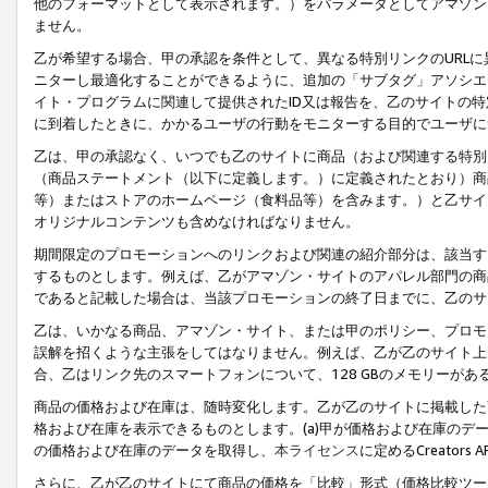
他のフォーマットとして表示されます。）をパラメータとしてアマゾン
ません。
乙が希望する場合、甲の承認を条件として、異なる特別リンクのURL
ニターし最適化することができるように、追加の「サブタグ」アソシエ
イト・プログラムに関連して提供されたID又は報告を、乙のサイトの
に到着したときに、かかるユーザの行動をモニターする目的でユーザに
乙は、甲の承認なく、いつでも乙のサイトに商品（および関連する特別
（商品ステートメント（以下に定義します。）に定義されたとおり）商
等）またはストアのホームページ（食料品等）を含みます。）と乙サイ
オリジナルコンテンツも含めなければなりません。
期間限定のプロモーションへのリンクおよび関連の紹介部分は、該当す
するものとします。例えば、乙がアマゾン・サイトのアパレル部門の商
であると記載した場合は、当該プロモーションの終了日までに、乙のサ
乙は、いかなる商品、アマゾン・サイト、または甲のポリシー、プロモ
誤解を招くような主張をしてはなりません。例えば、乙が乙のサイト上に
合、乙はリンク先のスマートフォンについて、128 GBのメモリーが
商品の価格および在庫は、随時変化します。乙が乙のサイトに掲載した
格および在庫を表示できるものとします。(a)甲が価格および在庫のデータを
の価格および在庫のデータを取得し、
本ライセンス
に定めるCreator
さらに、乙が乙のサイトにて商品の価格を「比較」形式（価格比較ツー