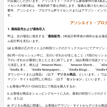
の定義にしたがいます。アソシエイト・プログラム参加要件の第3条お
イセンスの第3条は、本規約終了後も存続します。疑義を避けるためにい
要件、アソシエイト・プログラムIPライセンスまたはアマゾン・イン
す。
アソシエイト・プログ
1. 適格販売および適格収入
甲は、次の場合に発生する「
適格販売
」(本紹介料率表の例外がある場
ム紹介料を支払います。
(a) お客様が乙のサイト上の特別リンクのクリックスルーにてアマゾン
(b) 同一のセッション中に、次のいずれかが生じること（1回のセッ
下のいずれかが最初に生じたときに終了します。(x)お客様の当該クリッ
り決定します。例えば「Amazon Music」、「Amazon Shorts」、「eDo
「Kindle 本」、「Kindle Newspapers」、 「Kindle Blogs」、「
ダウンロードまたは商品）（以下「
デジタル商品
」といいます。）では
マゾン・サイトを訪問した時点）（以下「
セッション
」といいます。）
i. お客様が甲の1-Click注文にて商品を購入するか、
ii. お客様が商品をショッピングカートに入れ、最初の特別リンクの
か、または
iii. デジタル商品に関連し、お客様がアマゾン・サイトからデジタ