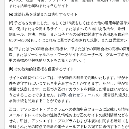
または活動を奨励または含むサイト
(e) 違法行為を奨励または実行するサイト
(f) 子どもを対象にした、もしくは13歳もしくはその他の適用年齢
集、使用または公開するサイト、またはすべての適用ある法令、条例、
制ルール、判決、判断、または子どもの保護に関連する適用ある政府当局の要
6501-6506)もしくはこれらに基づき公布された規則、または児童オ
(g) 甲またはその関連会社の商標や、甲またはその関連会社の商標の
ID、またはソーシャルネットワークサイトのユーザー名、グループ名
甲の商標の非包括的リストをご覧ください。）
(h) その他知的財産権を侵害するサイト
サイトの適切性については、甲が独自の裁量で判断いたします。甲が不
件を遵守すればいつでも再申込みすることができます。ただし、甲が1)
裁量で決定します）に基づき乙のアカウントを解除した場合はいかなる
うとすることはできません。
お問い合わせフォーム
の「運営規約違反に
承認手続を開始することができます。
乙は、アソシエイト・プログラムへの参加申込フォームに記載した情報
メールアドレスその他の連絡先情報および乙のサイトの識別情報などを
せん。甲は、アソシエイト・プログラムおよび本規約に関する通知（も
登録されたその時点で最新の電子メールアドレス宛てに送信することが