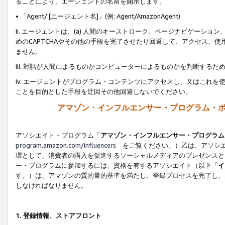
ることにより、エージェントの名前を開示します。
• 「Agent/ [エージェント名]」(例: Agent/AmazonAgent)
ii. エージェントは、(a) 人間のキーストローク、ページナビゲーシ
めのCAPTCHAやその他の手段を完了させたり回避して、アクセス、
ません。
iii. 対話が人間によるものかコンピューターによるものかを判断する
iv. エージェントがプログラム・コンテンツにアクセスし、又はこれ
ことを目的とした手段を迂回その他回避しないでください。
アマゾン・インフルエンサー・プログラム・
アソシエイト・プログラム「
アマゾン・インフルエンサー・プログラム
program.amazon.com/influencers
をご覧ください。）乙は、アソシエ
環として、消費者の購入を促進するソーシャルメディアのプレゼンスと
ー・プログラムに参加するには、資格を有するアソシエイト（以下「
イ
す。）は、アマゾンの質的量的基準を満たし、登録プロセスを完了し、
しなければなりません。
1.
登録情報、ストアフロント