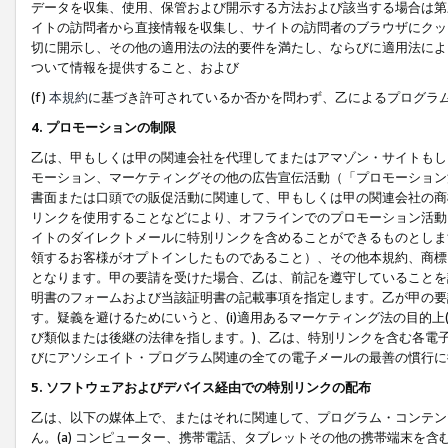
データを収集、使用、保管および開示する方法および該当する場合は第
イトの訪問者から直接情報を収集し、サイトの訪問者のブラウザにクッ
切に開示し、その他の適用法の法的要件を満たし、ならびに適用法によ
ついて情報を提供すること、および
(f)
本規約
に基づき許可されているか否かを問わず、乙によるプログラ
4. プロモーションの制限
乙は、甲もしくは甲の関連会社を代理してまたはアマゾン・サイトもし
モーション、マーケティングその他の広告宣伝活動（「プロモーション
書面または口頭での販促活動に関連して、甲もしくは甲の関連会社の商
リンクを使用することなどにより、オフラインでのプロモーション活動
イトのダイレクトメールに特別リンクを含めることができるものとしま
領するお客様がオプトインしたものであること）、その他本規約、商標
となります。甲の要請を受けた場合、乙は、前記を遵守していることを
明書のフォームおよび当該証明書の記載事項を指定します。乙が甲の要
す。疑義を避けるためにいうと、(i)適用あるマーケティング法の目的上(例
び類似または後継の法律を指します。)、乙は、特別リンクを含む各電子
びにアソシエイト・プログラム関連の全ての電子メールの最善の慣行に
5. ソフトウェアおよびデバイス経由での特別リンクの配布
乙は、以下の媒体上で、またはそれに関連して、プログラム・コンテン
ん。(a) コンピューター、携帯電話、タブレットその他の携帯端末を