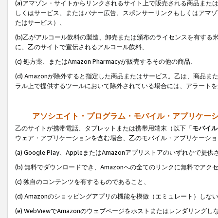
(a)アマゾン・サイトからリンクされるサイト上で販売される商品またはサ
しくはサービス、またはバナー広告、スポンサーリンクもしくはアマゾ
たはサービス）、
(b)乙がアルコール飲料の製造、卸売または頒布のライセンスを有す
に、乙のサイトで宣伝されるアルコール飲料、
(c) 処方薬、またはAmazon Pharmacyが販売するその他の商品、
(d) Amazonが除外すると指定した商品またはサービス。乙は、商品また
ラル上で提供するツールにおいて除外されている場合には、アラートを
アソシエイト・プログラム・モバイル・アプリケー
乙のサイトが携帯電話、タブレットまたは携帯用端末（以下「
モバイル
ウェア・アプリケーションを含む場合、乙のモバイル・アプリケーショ
(a) Google Play、AppleまたはAmazonアプリストアのいずれかで
(b) 無料でダウンロードでき、Amazonへの全てのリンクに無料でアク
(c) 独自のコンテンツを有するものであること、
(d) Amazonのショッピングアプリの機能を模倣（エミュレート）しな
(e) WebViewでAmazonのウェブページをホストまたはレンダリング