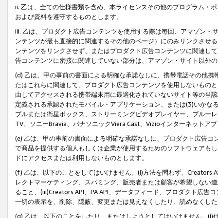
ii. 乙は、全ての仕様書類を含め、本ライセンスその他のプログラム
および資料を遵守するものとします。
iii. 乙は、プロダクト広告コンテンツを使用する際は毎回、アマゾ
ンテンツが最も直接的に関連するその他のページ）にのみリンクさせる
ンテンツをリンクさせず、またはプロダクト広告コンテンツに関連して
告コンテンツに密接に関連していない部分は、アマゾン・サイト以外の
(d) 乙は、甲の事前の書面による明確な承諾なしに、携帯電話その他
たはこれらに関連して、プロダクト広告コンテンツを使用しないものと
由してアクセスされる携帯端末用に最適化されていないサイト等の当該端
定義される承認されたモバイル・アプリケーション、または(3)いか
ブルまたは衛星ボックス、ストリーミングビデオプレイヤー、ブルーレイ
TV、ソニーBravia、パナソニックViera Cast、Vizioインター
(e) 乙は、甲の事前の書面による明確な承諾なしに、プロダクト広告
で商品を提供する個人もしくは企業が使用するためのソフトウェアもしくはその
ドにアクセスまたは利用しないものとします。
(f) 乙は、以下のことをしてはいけません。(i)方法を問わず、Creator
レクトマーケティング、スパミング、販売者または顧客が希望しない連
ること、(iii)Creators API、PA API、データフィード、プ
一切の表示を、削除、隠蔽、変更または見えなくしたり、読めなくした
(g) 乙は、以下のことをしたり、またはしようとしてはいけません。(