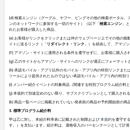
(d) 検索エンジン（グーグル、ヤフー、ビングその他の検索ポータル
ンのネットワークに参加する一切のサイト）（以下「
検索エンジン
」と
れたお客様が購入した商品、
(e) お客様がリンクをクリックまたは仲介ウェブページ上でその他の
イトに送るリンク（「
リダイレクト・リンク
」）を経由して、アマゾン
(f) アマゾン・サイトに適用される条件を遵守せずに、お客様に購入さ
(g) 乙のサイトからアマゾン・サイトへのリンクが適正にフォーマッ
(h) 承認モバイル・アプリ以外のモバイル・アプリ内の特別リンクまたはC
ツールにより提供されたものではない承認モバイル・アプリ内の特別リ
(i) メンバー紹介イベントの対象商品（関連する特別プログラム紹介料と
(j) 本規約で別途定めのない限り、サブスクリプションとして購入され
(k) 商品一覧ページに掲載されていない発表前の商品や予約開始前の商
3. 標準プログラム紹介料
甲は乙に対し、本紹介料率表に記載された制限および
本規約
を遵守す
す。）を支払います。紹介料は、適格収入のパーセンテージとして計算