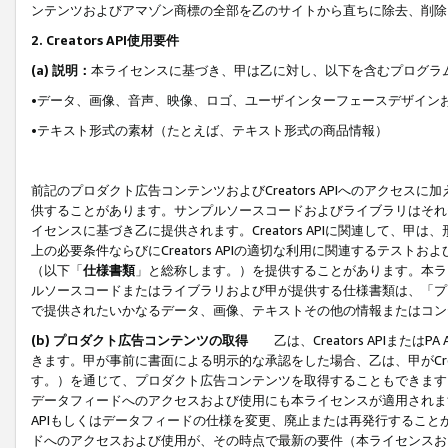
ンテンツおよびアマゾン商標の全部を乙のサイトから直ちに除去、削除
2. Creators API使用要件
(a) 説明：
本ライセンスに基づき、甲は乙に対し、以下を含むプログラ
•データ、画像、音声、映像、ロゴ、ユーザインターフェースデザイン
•テキスト形式の素材（たとえば、テキスト形式の商品情報）
前記のプロダクト広告コンテンツおよびCreators APIへのアクセスに
供することがあります。サンプルソースコードおよびライブラリはそれ
イセンスに基づき乙に提供されます。Creators APIに関連して
上の必要条件ならびにCreators APIの適切な利用に関連するテ
（以下「
仕様書類
」と総称します。）を提供することがあります。本ラ
ルソースコードまたはライブラリおよび甲が提供する仕様書類は、「プ
で提供されたいかなるデータ、画像、テキストその他の情報またはコン
(b) プロダクト広告コンテンツの取得
乙は、Creators APIま
きます。甲が事前に書面による明示的な承認をした場合、乙は、甲がCreator
す。）を通じて、プロダクト広告コンテンツを取得することもできます
データフィードへのアクセスおよび使用にも本ライセンスが適用されます。乙は
APIもしくはデータフィードの仕様を変更、廃止または再発行することがで
ドへのアクセスおよび使用が、その時点で最新の要件（本ライセンスお