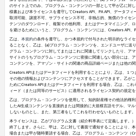
のサイト上でのみ、プログラム・コンテンツの一部として甲が乙に対し
様書および本ライセンスを遵守してCreators API、PA API、
取消可能、譲渡不可、サブライセンス不可、非独占的、無償のライセン
テンツのダウンロード、複製その他利用、またはデータマイニング、ロ
を避けるためにいうと、プログラム・コンテンツには、Creators AP
乙は、
本規約
の条件を遵守し、かつ本規約で付与された明示的なライセ
ることなく、乙は、(a)プログラム・コンテンツを、エンドユーザに
グラム・コンテンツに対してまたはこれに関連してリンクしたり、アマ
サイトのうちプログラム・コンテンツに密接に関連しない部分には、ア
コンテンツを、アマゾン・サイトの関連の商品詳細ページまたは他の関
Creators APIまたはデータフィードを利用することにより、乙は、
その他の情報およびコンテンツにアクセスすることができます。乙がこ
ためにCreators APIまたはデータフィードを利用する場合、乙は、こ
ィード（または同等のサービス）に適用されるライセンス契約の規定を
乙は、プログラム・コンテンツを使用して、知的財産権その他法的権利
したAI生成コンテンツを直接的または間接的に大規模言語モデル、マ
しないものとし、また、第三者をしてこれを行わせないものとします。
本ライセンスは、乙がプログラム文書（紹介料率表にて定義します。）
終了します。さらに、甲は、乙に対して書面で通知することにより、本
場合または甲が随時要請する場合、乙は、プログラム・コンテンツ（Cre