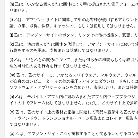
(h) 乙は、いかなる個人または団体により甲に提出された電子フォー
りません。
(i) 乙は、アマゾン・サイトに関連して甲のお客様が使用するアカウ
請、収集、取得、保存、キャッシュ、もしくは使用してはなりません。
(j) 乙は、アマゾン・サイトのボタン、リンクその他の機能を、変更
(k) 乙は、他の個人または団体を代理して、アマゾン・サイトにおい
行為をするのを承認、支援または奨励してはなりません。
(l) 乙は、甲と乙との関係について、または何らかの機能もしくは取
理的可能性のある行為を行ってはなりません。
(m) 乙は、乙のサイトに、いかなるスパイウェア、マルウェア、ウィ
が自身のコンピューター その他の電子デバイスにダウンロードもしく
ソフトウェア・アプリケーションを含めたり、表示したり、または特別
(n) 乙は、モバイル・アプリ内に組み込まれたアプリ内ウェブブラウザ
イトの中でフレーム化してはなりません。ただし、乙のサイト上で参加
(o) 乙は、乙のサイト上の素材と密接に関連して商品を宣伝する乙の
ー・ウィンドウ、トランジショナル・ページ広告またはレイヤー広告内
てはなりません。
(p) 乙は、アマゾン・サイトに乙が掲載することができるいかなるコ