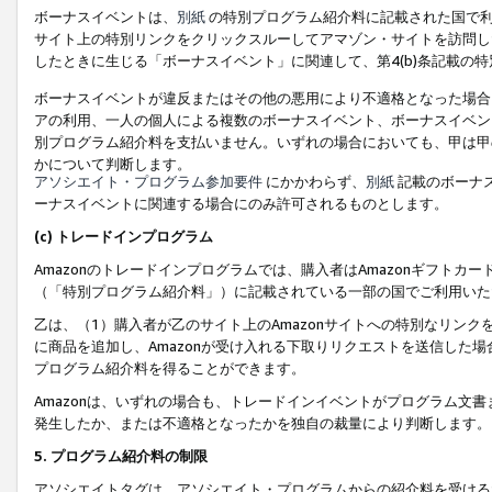
ボーナスイベントは、
別紙
の特別プログラム紹介料に記載された国で利
サイト上の特別リンクをクリックスルーしてアマゾン・サイトを訪問した
したときに生じる「ボーナスイベント」に関連して、第4(b)条記載の
ボーナスイベントが違反またはその他の悪用により不適格となった場合
アの利用、一人の個人による複数のボーナスイベント、ボーナスイベン
別プログラム紹介料を支払いません。いずれの場合においても、甲は甲
かについて判断します。
アソシエイト・プログラム参加要件
にかかわらず、
別紙
記載のボーナ
ーナスイベントに関連する場合にのみ許可されるものとします。
(c) トレードインプログラム
Amazonのトレードインプログラムでは、購入者はAmazonギフト
（「特別プログラム紹介料」）に記載されている一部の国でご利用いた
乙は、（1）購入者が乙のサイト上のAmazonサイトへの特別なリン
に商品を追加し、Amazonが受け入れる下取りリクエストを送信した場
プログラム紹介料を得ることができます。
Amazonは、いずれの場合も、トレードインイベントがプログラム文書
発生したか、または不適格となったかを独自の裁量により判断します。
5. プログラム紹介料の制限
アソシエイトタグは、アソシエイト・プログラムからの紹介料を受ける