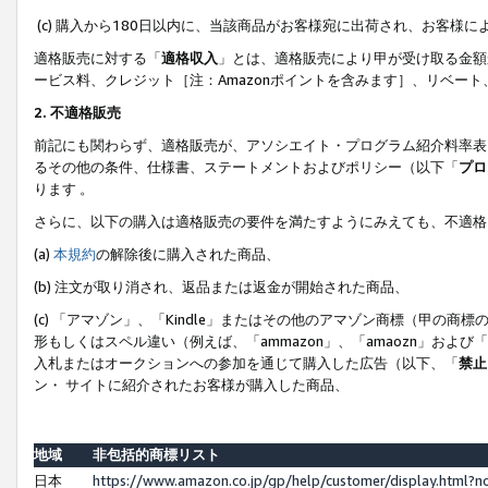
(c) 購入から180日以内に、当該商品がお客様宛に出荷され、お客
適格販売に対する「
適格収入
」とは、適格販売により甲が受け取る金額
ービス料、クレジット［注：Amazonポイントを含みます］、リベー
2. 不適格販売
前記にも関わらず、適格販売が、アソシエイト・プログラム紹介料率表
るその他の条件、仕様書、ステートメントおよびポリシー（以下「
プロ
ります 。
さらに、以下の購入は適格販売の要件を満たすようにみえても、不適格
(a)
本規約
の解除後に購入された商品、
(b) 注文が取り消され、返品または返金が開始された商品、
(c) 「アマゾン」、「Kindle」またはその他のアマゾン商標（甲
形もしくはスペル違い（例えば、「ammazon」、「amaozn」およ
入札またはオークションへの参加を通じて購入した広告（以下、「
禁止
ン・ サイトに紹介されたお客様が購入した商品、
地域
非包括的商標リスト
日本
https://www.amazon.co.jp/gp/help/customer/display.html