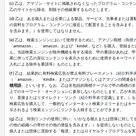
(c) 乙は、アマゾン・サイトに掲載されなくなったプログラム・コン
乙のサイトから除去、削除その他破棄するものとします。
(d) 乙は、ある個人または企業による製品、サービス、当事者または
の資料をプログラム・コンテンツに接近して配置することを含みます。
を含みます。）を使用してはなりません。
(e) 乙は、検索エンジンにおいて使用するために、アマゾン商標（
商標
「ammazon」、「amaozn」および「kindel」など）を購入
ん。当該検索エンジンが除外機能を有する場合、甲の要請があれば、甲
果に伴って乙の宣伝コンテンツを表示させるために使用するキーワード
入札による除外を要請等）ものとします。
(f) 乙は、結果的に有料検索広告が禁止有料プレースメント（
紹介料率
（「amazon」、「Kindle」またはアマゾンもしくはアマゾンの
標用語
」といいます。なお、乙は非包括的商標テーブルで甲の商標の非
上でのキーワード・オークションに参加しないものとします。乙が
本規
り、直接またはリダイレクト・リンク（
紹介料率表
で定義します。）を
検索広告を購入して、一般的なインターネット検索クエリーまたはキー
示されるよう検索エンジンにリンクを入稿することができます。
(g) 乙は、特別リンクの使用に伴い、いかなる個人または団体に対し
の他の組織への寄付その他の便益を含みます。）を提供しないものとし
個人または団体に奨励する「報奨」またはロイヤルティプログラムを実