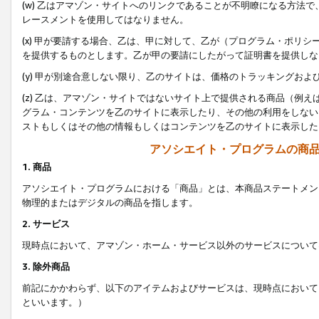
(w) 乙はアマゾン・サイトへのリンクであることが不明瞭になる方法
レースメントを使用してはなりません。
(x) 甲が要請する場合、乙は、甲に対して、乙が（プログラム・ポリ
を提供するものとします。乙が甲の要請にしたがって証明書を提供しな
(y) 甲が別途合意しない限り、乙のサイトは、価格のトラッキングお
(z) 乙は、アマゾン・サイトではないサイト上で提供される商品（例
グラム・コンテンツを乙のサイトに表示したり、その他の利用をしない
ストもしくはその他の情報もしくはコンテンツを乙のサイトに表示した
アソシエイト・プログラムの商
1. 商品
アソシエイト・プログラムにおける「商品」とは、本商品ステートメン
物理的またはデジタルの商品を指します。
2. サービス
現時点において、アマゾン・ホーム・サービス以外のサービスについて
3. 除外商品
前記にかかわらず、以下のアイテムおよびサービスは、現時点において
といいます。）