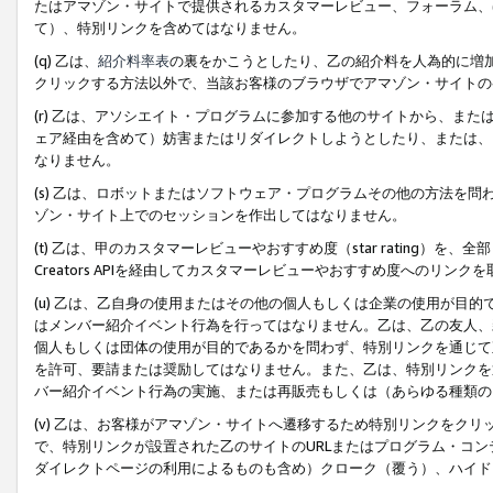
たはアマゾン・サイトで提供されるカスタマーレビュー、フォーラム、
て）、特別リンクを含めてはなりません。
(q) 乙は、
紹介料率表
の裏をかこうとしたり、乙の紹介料を人為的に増
クリックする方法以外で、当該お客様のブラウザでアマゾン・サイトの
(r) 乙は、アソシエイト・プログラムに参加する他のサイトから、ま
ェア経由を含めて）妨害またはリダイレクトしようとしたり、または、
なりません。
(s) 乙は、ロボットまたはソフトウェア・プログラムその他の方法を
ゾン・サイト上でのセッションを作出してはなりません。
(t) 乙は、甲のカスタマーレビューやおすすめ度（star rating
Creators APIを経由してカスタマーレビューやおすすめ度へのリンク
(u) 乙は、乙自身の使用またはその他の個人もしくは企業の使用が目
はメンバー紹介イベント行為を行ってはなりません。乙は、乙の友人、
個人もしくは団体の使用が目的であるかを問わず、特別リンクを通じて
を許可、要請または奨励してはなりません。また、乙は、特別リンクを
バー紹介イベント行為の実施、または再販売もしくは（あらゆる種類の
(v) 乙は、お客様がアマゾン・サイトへ遷移するため特別リンクをク
で、特別リンクが設置された乙のサイトのURLまたはプログラム・コ
ダイレクトページの利用によるものも含め）クローク（覆う）、ハイド