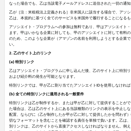
なった場合でも、乙は当該電子メールアドレスに送信された一切の通知
乙が［注：米租税法上定義される］非米国人に該当する場合で、アソシ
乙は、本規約に基づく全てのサービスを米国外で履行することになるも
アソシエイト・プログラムへの参加は無料であり、甲はアソシエイト・
ます。甲はいかなる企業に対しても、甲のアソシエイトに対して有料の
のため、このような企業が（アマゾンの名前を利用しようとする企業で
い。
2. 乙のサイト上のリンク
(a) 特別リンク
乙はアソシエイト・プログラムに申し込んだ後、乙のサイト上に特別リ
および紹介料の発生が可能となります。
特別リンクでは、甲が乙に割り当てたアソシエイトIDを使用しなけれ
(b) 全ての特別リンクに適用される一般要件
特別リンクは乙が制作するか、または甲が乙に対して提供することがで
た場合は、乙は乙のサイト上にある当該種類のリンクの表示を中止しな
配置、ならびに（乙が制作したか甲が乙に対して提供したかを問わず）
切なフォーマットを含むことを確認する責任を単独で負います。乙は、
別リンクは、乙のサイトから直接アクセスしなければなりません。例えば、