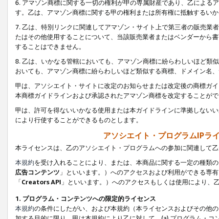
6. アマゾン商標に関する一切の権利が甲の専属財産であり、乙によ
す。乙は、アマゾン商標に関する甲の権利または所有権に抵触するいか
7. 乙は、特別リンクに関連してアマゾン・サイト上で第三者の販売
たはその他使用することについて、当該販売業者またはベンダーから書
することはできません。
8. 乙は、いかなる管轄においても、アマゾン商標に紛らわしいほど
おいても、アマゾン商標に紛らわしいほど類似する商標、ドメイン名、
甲は、アソシエイト・サイトに改定のお知らせまたは改定後の商標ガイ
本商標ガイドラインおよび承認されたアマゾン商標を改定することがで
甲は、許可を得ないいかなる使用または本ガイドラインに準拠しないい
により行使することができるものとします。
アソシエイト・プログラムIPラ
本ライセンスは、乙のアソシエイト・プログラムへの参加に関連して乙
本規約
を受け入れることにより、または、本商品に関する一定の種類の
広告コンテンツ
」といいます。）へのアクセスおよび利用ができる専有
「
Creators API
」といいます。）へのアクセスもしくは使用により、
1. プログラム・コンテンツへの限定的ライセンス
本規約
の条件にしたがい、および本規約（本ライセンスおよびその他の
加する目的に限り、甲は本規約により乙に対して、(a) プログラム・コ