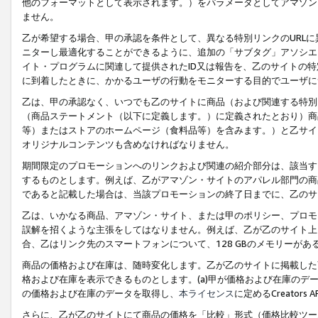
他のフォーマットとして表示されます。）をパラメータとしてアマゾン
ません。
乙が希望する場合、甲の承認を条件として、異なる特別リンクのURL
ニターし最適化することができるように、追加の「サブタグ」アソシエ
イト・プログラムに関連して提供されたID又は報告を、乙のサイトの
に到着したときに、かかるユーザの行動をモニターする目的でユーザに
乙は、甲の承認なく、いつでも乙のサイトに商品（および関連する特別
（商品ステートメント（以下に定義します。）に定義されたとおり）商
等）またはストアのホームページ（食料品等）を含みます。）と乙サイ
オリジナルコンテンツも含めなければなりません。
期間限定のプロモーションへのリンクおよび関連の紹介部分は、該当す
するものとします。例えば、乙がアマゾン・サイトのアパレル部門の商
であると記載した場合は、当該プロモーションの終了日までに、乙のサ
乙は、いかなる商品、アマゾン・サイト、または甲のポリシー、プロモ
誤解を招くような主張をしてはなりません。例えば、乙が乙のサイト上に
合、乙はリンク先のスマートフォンについて、128 GBのメモリーが
商品の価格および在庫は、随時変化します。乙が乙のサイトに掲載した
格および在庫を表示できるものとします。(a)甲が価格および在庫のデータを
の価格および在庫のデータを取得し、
本ライセンス
に定めるCreator
さらに、乙が乙のサイトにて商品の価格を「比較」形式（価格比較ツー