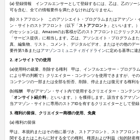
(a) 登録情報 インフルエンサーとして登録するには、乙は、乙のソ
可を含む、全ての情報要件を満たさなければなりません。
(b) ストアフロント このアソシエイト・プログラムまたはアマゾン
ン・サイトのストアフロント（以下「
ストアフロント
」といいます。）
のセッションは、Amazonのお客様が乙のストアフロントにクリック
「サービス提供」に相当します。乙は、アソシエイト・プログラムまた
真、編集物、リスト、コメント、デジタルビデオ、またはその他のデー
要件第1条または
アマゾンコミュニティガイドライン
に定める基準に違
2.
オンサイトでの使用
(a)使用時の裁量、削除する権利 甲は、インフルエンサー・プログラ
により甲の判断で）クリエイター・コンテンツを使用できますが、その
コンテンツの一部または全部を拒否、削除、停止または復元する権利を
(b)報酬 甲がアマゾン・サイト内で使用するクリエイター・コンテン
「
オンサイト紹介料
」といいます。）を獲得します。該当するアマゾン
当アマゾン・サイトに専用のストアIDを有するクリエイターとして登
3.
権利の留保、クリエイター商標の使用、免責
(a) 権利の留保
甲は、本規約またはその他に基づき、ストアフロント、ストアフロント
関するまたはこれらに対する全ての権利、権原および利益（知的財産権