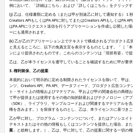
例において、「詳細はこちら」および「詳しくはこちら」をクリックす
(j) 乙は、仕様書類に定める（または甲が別途乙に対して通知する）
Creators APIもしくはPA APIに対してまたはCreators APIもしく
はPA APIにリクエスト送信を行うアプリケーションを作成し公開し
ーにも適用されます。
(k) 乙が乙のアプリケーション上でテキストで構成されるプロダクト
と見えるところに、以下の免責文言を表示するものとします。「［「本
ンにより提供されたものです。これらのコンテンツは「現状有姿」で提
乙は、乙が本ライセンスを遵守していることを確認するために甲が要求
3. 権利留保、乙の提案
本規約において明示的に定める制限されたライセンスを除いて、甲は、
ンツ、Creators API、PA API、データフィード、プロダクト
ト・サイト上の情報およびマテリアル、甲および甲の関連会社の商標お
て甲が提供または使用するその他の知的財産およびテクノロジー（アプ
（SDK）、ライブラリ、サンプルコードおよび関連するマテリアルを
権を含みます。）を留保するものとし、乙は、本ライセンスに基づきこ
乙が甲に対し、プログラム・コンテンツについて、またはアソシエイト
テキストまたはその他の情報もしくはコンテンツを提供した場合、また
案
」と総称します。）、乙は、甲に対して、乙の提案に関する一切の権