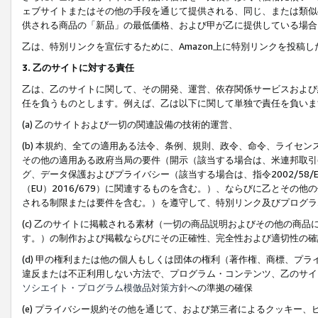
ェブサイトまたはその他の手段を通じて提供される、同じ、または類似
供される商品の「新品」の最低価格、および甲が乙に提供している場合
乙は、特別リンクを宣伝するために、Amazon上に特別リンクを投稿し
3. 乙のサイトに対する責任
乙は、乙のサイトに関して、その開発、運営、依存関係サービスおよび
任を負うものとします。例えば、乙は以下に関して単独で責任を負いま
(a) 乙のサイトおよび一切の関連設備の技術的運営、
(b) 本規約、全ての適用ある法令、条例、規則、政令、命令、ライセ
その他の適用ある政府当局の要件（開示（該当する場合は、米連邦取引
グ、データ保護およびプライバシー（該当する場合は、指令2002/58
（EU）2016/679）に関連するものを含む。）、ならびに乙とそ
される制限または要件を含む。）を遵守して、特別リンク及びプログラ
(c) 乙のサイトに掲載される素材（一切の商品説明およびその他の商
す。）の制作および掲載ならびにその正確性、完全性および適切性の確
(d) 甲の権利または他の個人もしくは団体の権利（著作権、商標、プ
違反または不正利用しない方法で、プログラム・コンテンツ、乙のサイ
ソシエイト・プログラム模倣品対策方針
への準拠の確保
(e) プライバシー規約その他を通じて、および第三者によるクッキー