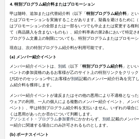
4. 特別プログラム紹介料またはプロモーション
甲は随時、追加または代替紹介料（以下「
特別プログラム紹介料
」とい
たはプロモーションを実施することがあります。疑義を避けるために（
はプロモーションの全部または一部をいつでも中止または変更する権利
て（商品購入を含まないものも）、紹介料率表の第2条において特定さ
プログラム文書上の制限についても、特別プログラムまたはプロモーシ
現在は、次の特別プログラム紹介料が利用可能です。
(a) メンバー紹介イベント
メンバー紹介イベントは、
別紙
（以下「
特別プログラム紹介料
」といい
ベントの参加資格のあるお客様が乙のサイト上の特別リンクをクリック
び(2)そのセッション中にお客様が
別紙
記載のメンバー紹介行為を完了
ム紹介料を獲得します。
メンバー紹介イベントが違反またはその他の悪用により不適格となった
ウェアの利用、一人の個人による複数のメンバー紹介イベント、メンバ
ベント）、甲は特別プログラム紹介料を支払いません。いずれの場合に
くは悪用があったか否かについて判断します。
アソシエイト・プログラム参加要件
にかかわらず、
別紙
記載のメンバー
ー紹介に関連する場合にのみ許可されるものとします。
(b) ボーナスイベント