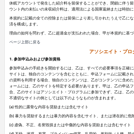
休眠アカウントで発生した紹介料を留保することができ、閉鎖に伴う留
ウント内の未払いの未収紹介料は、適用法による国庫返納または時効に
本規約に記載の全ての控除または留保により差し引かれたうえで乙にな
済を構成します。
理由の如何を問わず、乙に超過金が支払われた場合、甲が本規約に基づ
ページ上部に戻る
アソシエイト・プロ
1. 参加申込みおよび参加資格
参加申込みの手続きを開始するには、乙は、すべての必要事項を正確に
サイトは、独自のコンテンツを含むとともに、申込フォームに記載され
の資料を利用する場合、独自のコンテンツは、乙がコンテンツに含めた
ォームには、乙のサイトを特定する必要があります。甲は、乙の申込フ
合、乙のサイトはアソシエイト・プログラムに参加できず、乙は、乙の
不適切なサイトの例としては以下のようなものが含まれます。
(a) 性的に露骨な内容を奨励または含むサイト
(b) 暴力を奨励するまたは暴力的内容を含むサイト、または潜在的に
(c) 虚偽、不正、名誉毀損または中傷的な内容を奨励または含むサイト
(d) 不快、迷惑、有害、プライバシー侵害、乱用的、差別的（人種、