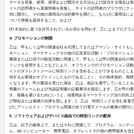
データを収集、使用、保管および開示する方法および該当する場合は第
イトの訪問者から直接情報を収集し、サイトの訪問者のブラウザにクッ
切に開示し、その他の適用法の法的要件を満たし、ならびに適用法によ
ついて情報を提供すること、および
(f)
本規約
に基づき許可されているか否かを問わず、乙によるプログラ
4. プロモーションの制限
乙は、甲もしくは甲の関連会社を代理してまたはアマゾン・サイトもし
モーション、マーケティングその他の広告宣伝活動（「プロモーション
書面または口頭での販促活動に関連して、甲もしくは甲の関連会社の商
リンクを使用することなどにより、オフラインでのプロモーション活動
イトのダイレクトメールに特別リンクを含めることができるものとしま
領するお客様がオプトインしたものであること）、その他本規約、商標
となります。甲の要請を受けた場合、乙は、前記を遵守していることを
明書のフォームおよび当該証明書の記載事項を指定します。乙が甲の要
す。疑義を避けるためにいうと、(i)適用あるマーケティング法の目的上(例
び類似または後継の法律を指します。)、乙は、特別リンクを含む各電子
びにアソシエイト・プログラム関連の全ての電子メールの最善の慣行に
5. ソフトウェアおよびデバイス経由での特別リンクの配布
乙は、以下の媒体上で、またはそれに関連して、プログラム・コンテン
ん。(a) コンピューター、携帯電話、タブレットその他の携帯端末を