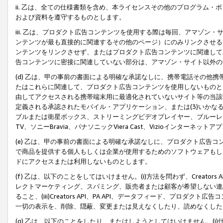
ii. 乙は、全ての仕様書類を含め、本ライセンスその他のプログラム
および資料を遵守するものとします。
iii. 乙は、プロダクト広告コンテンツを使用する際は毎回、アマゾ
ンテンツが最も直接的に関連するその他のページ）にのみリンクさせる
ンテンツをリンクさせず、またはプロダクト広告コンテンツに関連して
告コンテンツに密接に関連していない部分は、アマゾン・サイト以外の
(d) 乙は、甲の事前の書面による明確な承諾なしに、携帯電話その他
たはこれらに関連して、プロダクト広告コンテンツを使用しないものと
由してアクセスされる携帯端末用に最適化されていないサイト等の当該端
定義される承認されたモバイル・アプリケーション、または(3)いか
ブルまたは衛星ボックス、ストリーミングビデオプレイヤー、ブルーレイ
TV、ソニーBravia、パナソニックViera Cast、Vizioインター
(e) 乙は、甲の事前の書面による明確な承諾なしに、プロダクト広告
で商品を提供する個人もしくは企業が使用するためのソフトウェアもしくはその
ドにアクセスまたは利用しないものとします。
(f) 乙は、以下のことをしてはいけません。(i)方法を問わず、Creator
レクトマーケティング、スパミング、販売者または顧客が希望しない連
ること、(iii)Creators API、PA API、データフィード、プ
一切の表示を、削除、隠蔽、変更または見えなくしたり、読めなくした
(g) 乙は、以下のことをしたり、またはしようとしてはいけません。(