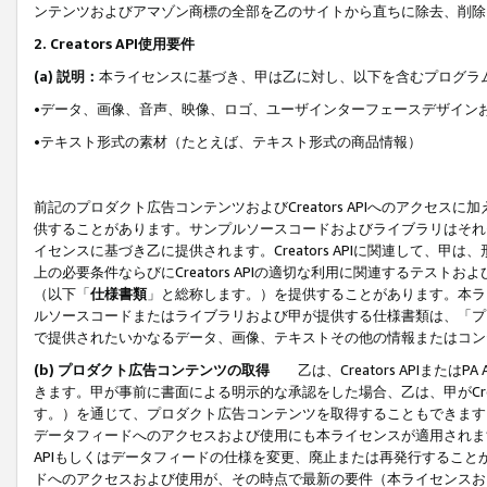
ンテンツおよびアマゾン商標の全部を乙のサイトから直ちに除去、削除
2. Creators API使用要件
(a) 説明：
本ライセンスに基づき、甲は乙に対し、以下を含むプログラ
•データ、画像、音声、映像、ロゴ、ユーザインターフェースデザイン
•テキスト形式の素材（たとえば、テキスト形式の商品情報）
前記のプロダクト広告コンテンツおよびCreators APIへのアクセスに
供することがあります。サンプルソースコードおよびライブラリはそれ
イセンスに基づき乙に提供されます。Creators APIに関連して
上の必要条件ならびにCreators APIの適切な利用に関連するテ
（以下「
仕様書類
」と総称します。）を提供することがあります。本ラ
ルソースコードまたはライブラリおよび甲が提供する仕様書類は、「プ
で提供されたいかなるデータ、画像、テキストその他の情報またはコン
(b) プロダクト広告コンテンツの取得
乙は、Creators APIま
きます。甲が事前に書面による明示的な承認をした場合、乙は、甲がCreator
す。）を通じて、プロダクト広告コンテンツを取得することもできます
データフィードへのアクセスおよび使用にも本ライセンスが適用されます。乙は
APIもしくはデータフィードの仕様を変更、廃止または再発行することがで
ドへのアクセスおよび使用が、その時点で最新の要件（本ライセンスお