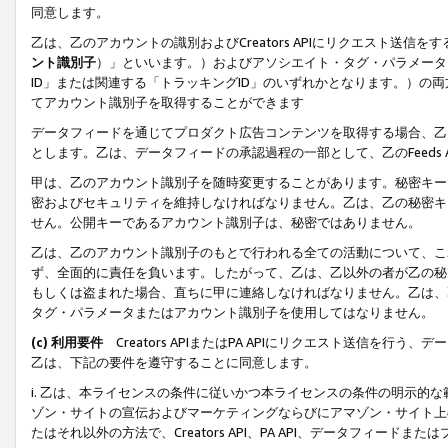
同意します。
乙は、乙のアカウントの識別およびCreators APIにリクエスト送
ント識別子
）」といいます。）およびアソシエイト・タグ・パラメータ（
ID」または関連する「トラッキングID」のいずれかとなります。）の両方
てアカウント識別子を取得することができます
データフィードを通じてプロダクト広告コンテンツを取得する場合、乙は、Cre
とします。乙は、データフィードの承認過程の一部として、乙のFeeds
甲は、乙のアカウント識別子を随時変更することがあります。秘密キー
密およびセキュリティを維持しなければなりません。乙は、乙の秘密キ
せん。公開キーであるアカウント識別子は、秘密ではありません。
乙は、乙のアカウント識別子のもとで行われる全ての活動について、こ
ず、全面的に責任を負います。したがって、乙は、乙以外の者が乙の秘
もしくは盗まれた場合、直ちに甲に連絡しなければなりません。乙は、
タグ・パラメータまたはアカウント識別子を使用してはなりません。
(c) 利用要件
Creators APIまたはPA APIにリクエスト送信を
乙は、下記の要件を遵守することに同意します。
i. 乙は、本ライセンスの条件に従いかつ本ライセンスの条件の明示的
ゾン・サイトの宣伝およびマーケティングならびにアマゾン・サイト上
たはそれ以外の方法で、Creators API、PA API、データフィー