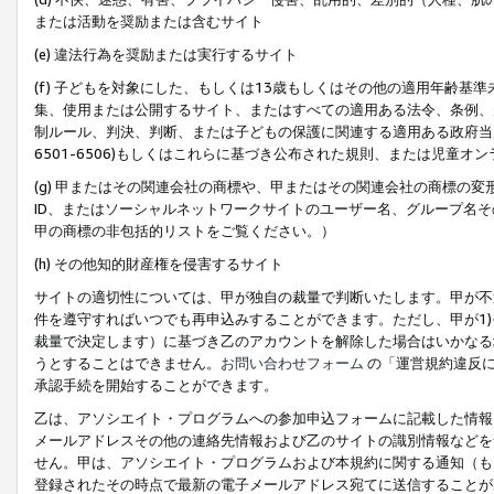
または活動を奨励または含むサイト
(e) 違法行為を奨励または実行するサイト
(f) 子どもを対象にした、もしくは13歳もしくはその他の適用年齢
集、使用または公開するサイト、またはすべての適用ある法令、条例、
制ルール、判決、判断、または子どもの保護に関連する適用ある政府当局の要
6501-6506)もしくはこれらに基づき公布された規則、または児童オ
(g) 甲またはその関連会社の商標や、甲またはその関連会社の商標の
ID、またはソーシャルネットワークサイトのユーザー名、グループ名
甲の商標の非包括的リストをご覧ください。）
(h) その他知的財産権を侵害するサイト
サイトの適切性については、甲が独自の裁量で判断いたします。甲が不
件を遵守すればいつでも再申込みすることができます。ただし、甲が1)
裁量で決定します）に基づき乙のアカウントを解除した場合はいかなる
うとすることはできません。
お問い合わせフォーム
の「運営規約違反に
承認手続を開始することができます。
乙は、アソシエイト・プログラムへの参加申込フォームに記載した情報
メールアドレスその他の連絡先情報および乙のサイトの識別情報などを
せん。甲は、アソシエイト・プログラムおよび本規約に関する通知（も
登録されたその時点で最新の電子メールアドレス宛てに送信することが