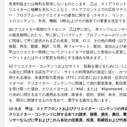
有者利益または権利を取得しないものとします。乙は、ストアフロントに
リエイターに報酬を支払うことなく、ストアフロント上での広告マテリア
ー・プログラムへのクリエイターの参加に関する（テキスト、リンク、
トのコンテンツ、外見、機能、URLおよびその他全ての要素を決定で
(b) クリエイター商標のライセンス 乙は甲に対し、本インフルエン
の最長期間にわたり、甲に対してパブリック・プロフィールへのリンク
に関連して甲に提供される乙の名前、写真、ロゴ、その他の商標（以下
複製、再生、翻案、翻訳、引用、再フォーマット、配信、送信および表
甲はクリエイター商標についてクリエイターが提供した形状から変更し
ーマットまたはサイズ変更を目的とする場合を除きます。）
(c) クリエイター・コンテンツおよびサイト 疑義を避けるためにい
ル提出に関連する該当アマゾン・サイトの利用規約の規定に従い、かつ、
用される場合、米連邦取引委員会（FTC）の広告における推奨・証言
イターが、クリエイター・コンテンツに関連して他の製造業者、配信業
を受け取った場合、クリエイターは、(「#Ad」または「#Sponsor
り決めに関する全ての適用ある法律、政省令、規則、規制、命令、許認
を、開示に関連するものを含めて、遵守する責任も負います。
(d) 免責
甲は、ストアフロントおよびクリエイター・コンテンツの作
クリエイター・コンテンツに対する全ての請求、損害、損失、責任、費
ンサーならびに甲およびこれら各社の従業員、役員、取締役および代表