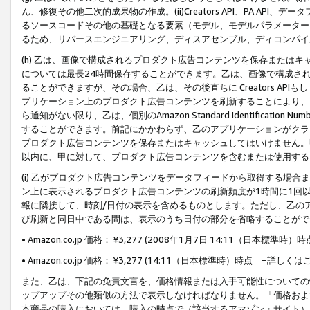
ん、修復その他二次的成果物の作成。(ii)Creators API、PA 
るソースコードその他の基礎となる要素（モデル、モデルパラメーター
るため、リバースエンジニアリング、ディスアセンブル、ディコンパイ
(h) 乙は、画像で構成されるプロダクト広告コンテンツを保存または
については最長24時間保存することができます。乙は、画像で構成さ
ることができますが、その場合、乙は、その後直ちに Creators AP
プリケーション上のプロダクト広告コンテンツを刷新することにより、
ら通知がない限り、乙は、個別のAmazon Standard Identification Nu
することができます。前記にかかわらず、乙のアプリケーションがクラ
プロダクト広告コンテンツを保存またはキャッシュしてはいけません。
以内に、甲に対して、プロダクト広告コンテンツを含むまたは使用する
(i) 乙がプロダクト広告コンテンツをデータフィードから取得する場合または
ン上に表示されるプロダクト広告コンテンツの刷新頻度が1時間に1回
報に隣接して、時刻/日付の表示を含めるものとします。ただし、乙の
び刷新と同日中である間は、表示のうち日付の部分を省略することがで
• Amazon.co.jp 価格： ¥3,277 (2008年1月7日 14:11（日本標準
• Amazon.co.jp 価格： ¥3,277 (14:11（日本標準時）時点 −詳しくは
また、乙は、下記の免責文言を、価格情報または入手可能性についての
ップアップその他類似の方法で表示しなければなりません。「価格およ
本商品の購入においては、購入の時点で（該当するアマゾン・サイト）