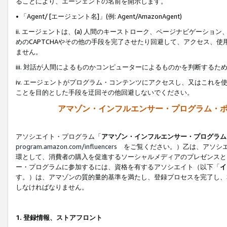
ることにより、エージェントの名前を開示します。
• 「Agent/ [エージェント名]」(例: Agent/AmazonAgent)
ii. エージェントは、(a) 人間のキーストローク、ページナビゲーシ
めのCAPTCHAやその他の手段を完了させたり回避して、アクセス、
ません。
iii. 対話が人間によるものかコンピューターによるものかを判断する
iv. エージェントがプログラム・コンテンツにアクセスし、又はこれ
ことを目的とした手段を迂回その他回避しないでください。
アマゾン・インフルエンサー・プログラム・
アソシエイト・プログラム「
アマゾン・インフルエンサー・プログラム
program.amazon.com/influencers
をご覧ください。）乙は、アソシエ
環として、消費者の購入を促進するソーシャルメディアのプレゼンスと
ー・プログラムに参加するには、資格を有するアソシエイト（以下「
イ
す。）は、アマゾンの質的量的基準を満たし、登録プロセスを完了し、
しなければなりません。
1.
登録情報、ストアフロント