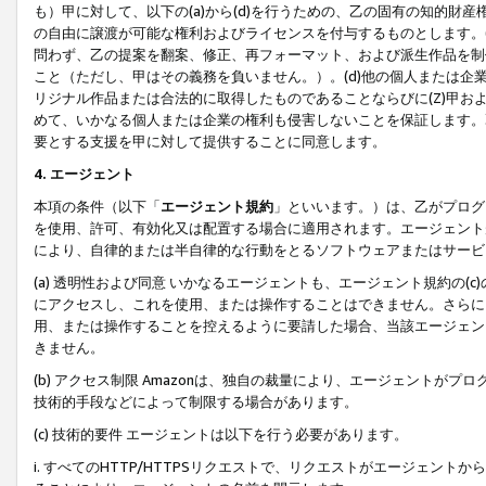
も）甲に対して、以下の(a)から(d)を行うための、乙の固有の知的
の自由に譲渡が可能な権利およびライセンスを付与するものとします。(
問わず、乙の提案を翻案、修正、再フォーマット、および派生作品を制
こと（ただし、甲はその義務を負いません。）。(d)他の個人または企
リジナル作品または合法的に取得したものであることならびに(Z)甲
めて、いかなる個人または企業の権利も侵害しないことを保証します。
要とする支援を甲に対して提供することに同意します。
4. エージェント
本項の条件（以下「
エージェント規約
」といいます。）は、乙がプログ
を使用、許可、有効化又は配置する場合に適用されます。エージェント
により、自律的または半自律的な行動をとるソフトウェアまたはサービ
(a) 透明性および同意 いかなるエージェントも、エージェント規約の
にアクセスし、これを使用、または操作することはできません。さらに、
用、または操作することを控えるように要請した場合、当該エージェン
きません。
(b) アクセス制限 Amazonは、独自の裁量により、エージェント
技術的手段などによって制限する場合があります。
(c) 技術的要件 エージェントは以下を行う必要があります。
i. すべてのHTTP/HTTPSリクエストで、リクエストがエージェ