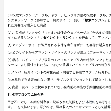
(d) 検索エンジン（グーグル、ヤフー、ビングその他の検索ポータル
ンのネットワークに参加する一切のサイト）（以下「
検索エンジン
」と
れたお客様が購入した商品、
(e) お客様がリンクをクリックまたは仲介ウェブページ上でその他の
イトに送るリンク（「
リダイレクト・リンク
」）を経由して、アマゾン
(f) アマゾン・サイトに適用される条件を遵守せずに、お客様に購入さ
(g) 乙のサイトからアマゾン・サイトへのリンクが適正にフォーマッ
(h) 承認モバイル・アプリ以外のモバイル・アプリ内の特別リンクまたはC
ツールにより提供されたものではない承認モバイル・アプリ内の特別リ
(i) メンバー紹介イベントの対象商品（関連する特別プログラム紹介料と
(j) 本規約で別途定めのない限り、サブスクリプションとして購入され
(k) 商品一覧ページに掲載されていない発表前の商品や予約開始前の商
3. 標準プログラム紹介料
甲は乙に対し、本紹介料率表に記載された制限および
本規約
を遵守す
す。）を支払います。紹介料は、適格収入のパーセンテージとして計算