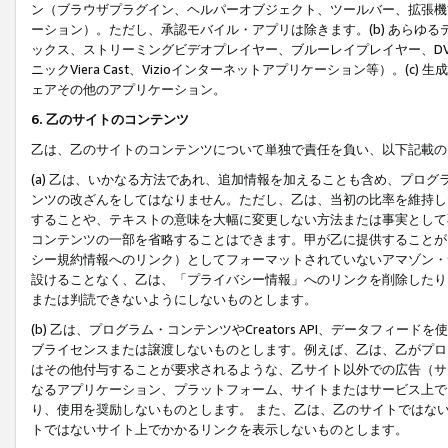
ン（ブラウザプラグイン、ヘルパーオブジェクト、ツールバー、拡張機
ーション）。ただし、承認モバイル・アプリは除きます。(b) あらゆ
ックス、ストリーミングビデオプレイヤー、ブルーレイプレイヤー、DVDプ
ニックViera Cast、Vizioインターネットアプリケーション等）。(
ェアその他のアプリケーション。
6. 乙のサイトのコンテンツ
乙は、乙のサイトのコンテンツについて単独で責任を負い、以下記載の
(a) 乙は、いかなる方法であれ、追加情報を加えることも含め、プロ
ンツの改ざんをしてはなりません。ただし、乙は、当初の比率を維持し
することや、テキストの意味を大幅に変更しない方法または事実として
コンテンツの一部を省略することはできます。甲が乙に提供することが
シー規約情報へのリンク）としてフォーマットされていないアマゾン・
設けることなく、乙は、「プライバシー情報」へのリンクを削除したり
または判読できないようにしないものとします。
(b) 乙は、プログラム・コンテンツやCreators API、データフ
ブライセンスまたは譲渡しないものとします。例えば、乙は、乙がプロ
はその他付与することが要求されるような、乙サイト以外での広告（サ
なるアプリケーション、プラットフォーム、サイトまたはサービス上で
り、使用を奨励しないものとします。 また、乙は、乙のサイトではな
トではないサイト上でかかるリンクを表示しないものとします。