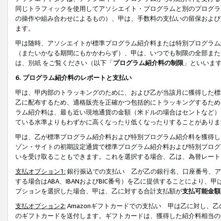
同じトラフィックを使用してアソシエイト・プログラムと別のプログラ
の操作や組み合わせによるもの）、甲は、手数料の支払いの留保および
ます。
甲は随時、アソシエイトが標準プログラム紹介料または特別プログラム
（またいかなる期間にもかかわらず）、甲は、いつでも制限の全部また
は、
別紙
をご覧ください（以下「
プログラム紹介料の制限
」といいま
6. プログラム紹介料のレポートと支払い
甲は、甲内部のトラッキングのために、および乙が当該月に獲得した標
乙に配布するため、適格販売を正確かつ包括的にトラッキングするため
ラム紹介料は、最も近い現地通貨の金額（米ドルの場合はセントなど）
ている水準よりもわずかに高くなったり低くなったりすることがありま
甲は、乙が標準プログラム紹介料および特別プログラム紹介料を獲得し
ゾン・サイトの初期設定通貨で標準プログラム紹介料および特別プログ
いを受け取ることもできます。これを選択する場合、乙は、為替レート
支払オプション1:
銀行振込での支払い 乙が乙の銀行名、口座番号、ア
する場合はABA、IBANおよびBIC番号）を乙に提供することにより
プションを選択した場合、甲は、乙に対する合計支払額が
支払可能金額
支払オプション2:
Amazonギフトカードでの支払い 甲は乙に対し、
のギフトカードを送付します。ギフトカードは、獲得した紹介料相当の