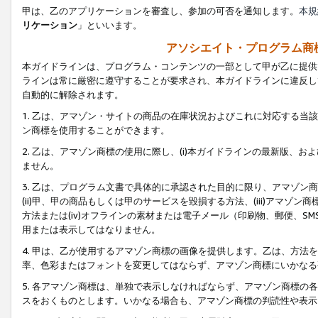
甲は、乙のアプリケーションを審査し、参加の可否を通知します。
本規
リケーション
」といいます。
アソシエイト・プログラム商
本ガイドラインは、プログラム・コンテンツの一部として甲が乙に提供
ラインは常に厳密に遵守することが要求され、本ガイドラインに違反し
自動的に解除されます。
1. 乙は、アマゾン・サイトの商品の在庫状況およびこれに対応する
ン商標を使用することができます。
2. 乙は、アマゾン商標の使用に際し、(i)本ガイドラインの最新版、およ
ません。
3. 乙は、プログラム文書で具体的に承認された目的に限り、アマゾン
(ii)甲、甲の商品もしくは甲のサービスを毀損する方法、(iii)アマ
方法または(iv)オフラインの素材または電子メール（印刷物、郵便、S
用または表示してはなりません。
4. 甲は、乙が使用するアマゾン商標の画像を提供します。乙は、方
率、色彩またはフォントを変更してはならず、アマゾン商標にいかなる
5. 各アマゾン商標は、単独で表示しなければならず、アマゾン商標
スをおくものとします。いかなる場合も、アマゾン商標の判読性や表示