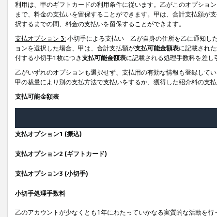
利用は、甲のギフトカードの利用条件に従います。乙がこのオプション
まで、料金の支払いを留保することができます。甲は、合計支払額が支
択するまでの間、料金の支払いを留保することができます。
支払オプション 3:
小切手による支払い 乙が自身の住所を乙に通知し
ョンを選択した場合、甲は、合計支払額が
支払可能金額表
に記載された
付する小切手1枚につき
支払可能金額表
に記載される処理手数料を差し
乙がいずれのオプションも選択せず、支払用の有効な情報も登録してい
甲の裁量により別の支払方法で支払いをするか、獲得した紹介料の支払
支払可能金額表
支払オプション1 (振込)
支払オプション2 (ギフトカード)
支払オプション3 (小切手)
小切手処理手数料
乙のアカウントが少なくとも1年にわたっていかなる実質的な活動を行