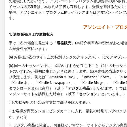
の定義にしたがいます。アソシエイト・プログラム参加要件の第3条お
イセンスの第3条は、本規約終了後も存続します。疑義を避けるためにい
要件、アソシエイト・プログラムIPライセンスまたはアマゾン・イン
す。
アソシエイト・プログ
1. 適格販売および適格収入
甲は、次の場合に発生する「
適格販売
」(本紹介料率表の例外がある場
ム紹介料を支払います。
(a) お客様が乙のサイト上の特別リンクのクリックスルーにてアマゾン
(b) 同一のセッション中に、次のいずれかが生じること（1回のセッ
下のいずれかが最初に生じたときに終了します。(x)お客様の当該クリッ
り決定します。例えば「Amazon Music」、「Amazon Shorts」、「eDo
「Kindle 本」、「Kindle Newspapers」、 「Kindle Blogs」、「
ダウンロードまたは商品）（以下「
デジタル商品
」といいます。）では
マゾン・サイトを訪問した時点）（以下「
セッション
」といいます。）
i. お客様が甲の1-Click注文にて商品を購入するか、
ii. お客様が商品をショッピングカートに入れ、最初の特別リンクの
か、または
iii. デジタル商品に関連し、お客様がアマゾン・サイトからデジタ