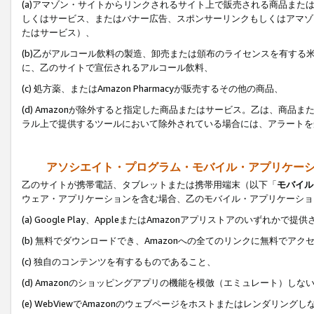
(a)アマゾン・サイトからリンクされるサイト上で販売される商品またはサ
しくはサービス、またはバナー広告、スポンサーリンクもしくはアマゾ
たはサービス）、
(b)乙がアルコール飲料の製造、卸売または頒布のライセンスを有す
に、乙のサイトで宣伝されるアルコール飲料、
(c) 処方薬、またはAmazon Pharmacyが販売するその他の商品、
(d) Amazonが除外すると指定した商品またはサービス。乙は、商品また
ラル上で提供するツールにおいて除外されている場合には、アラートを
アソシエイト・プログラム・モバイル・アプリケー
乙のサイトが携帯電話、タブレットまたは携帯用端末（以下「
モバイル
ウェア・アプリケーションを含む場合、乙のモバイル・アプリケーショ
(a) Google Play、AppleまたはAmazonアプリストアのいずれかで
(b) 無料でダウンロードでき、Amazonへの全てのリンクに無料でアク
(c) 独自のコンテンツを有するものであること、
(d) Amazonのショッピングアプリの機能を模倣（エミュレート）しな
(e) WebViewでAmazonのウェブページをホストまたはレンダリング