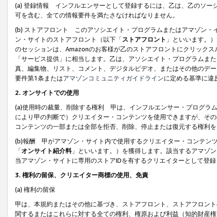
(a) 登録情報 インフルエンサーとして登録するには、乙は、乙のソ
可を含む、全ての情報要件を満たさなければなりません。
(b) ストアフロント このアソシエイト・プログラムまたはアマゾン
ン・サイトのストアフロント（以下「
ストアフロント
」といいます。）
のセッションは、Amazonのお客様が乙のストアフロントにクリック
「サービス提供」に相当します。乙は、アソシエイト・プログラムまた
真、編集物、リスト、コメント、デジタルビデオ、またはその他のデー
要件第1条または
アマゾンコミュニティガイドライン
に定める基準に違
2.
オンサイトでの使用
(a)使用時の裁量、削除する権利 甲は、インフルエンサー・プログラ
により甲の判断で）クリエイター・コンテンツを使用できますが、その
コンテンツの一部または全部を拒否、削除、停止または復元する権利を
(b)報酬 甲がアマゾン・サイト内で使用するクリエイター・コンテン
「
オンサイト紹介料
」といいます。）を獲得します。該当するアマゾン
当アマゾン・サイトに専用のストアIDを有するクリエイターとして登
3.
権利の留保、クリエイター商標の使用、免責
(a) 権利の留保
甲は、本規約またはその他に基づき、ストアフロント、ストアフロント
関するまたはこれらに対する全ての権利、権原および利益（知的財産権