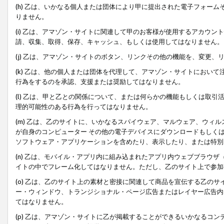
(h) 乙は、いかなる個人または団体により甲に提出された電子フォー
りません。
(i) 乙は、アマゾン・サイトに関連して甲のお客様が使用するアカウ
請、収集、取得、保存、キャッシュ、もしくは使用してはなりません。
(j) 乙は、アマゾン・サイトのボタン、リンクその他の機能を、変更
(k) 乙は、他の個人または団体を代理して、アマゾン・サイトにおい
行為をするのを承認、支援または奨励してはなりません。
(l) 乙は、甲と乙との関係について、または何らかの機能もしくは取
理的可能性のある行為を行ってはなりません。
(m) 乙は、乙のサイトに、いかなるスパイウェア、マルウェア、ウィ
が自身のコンピューター その他の電子デバイスにダウンロードもしく
ソフトウェア・アプリケーションを含めたり、表示したり、または特別
(n) 乙は、モバイル・アプリ内に組み込まれたアプリ内ウェブブラウザ
イトの中でフレーム化してはなりません。ただし、乙のサイト上で参加
(o) 乙は、乙のサイト上の素材と密接に関連して商品を宣伝する乙の
ー・ウィンドウ、トランジショナル・ページ広告またはレイヤー広告内
てはなりません。
(p) 乙は、アマゾン・サイトに乙が掲載することができるいかなるコ