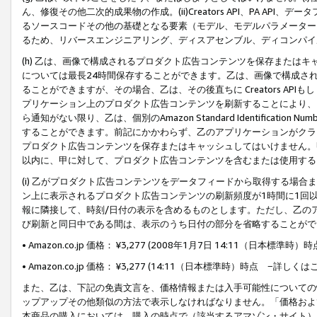
ん、修復その他二次的成果物の作成。(ii)Creators API、PA 
るソースコードその他の基礎となる要素（モデル、モデルパラメーター
るため、リバースエンジニアリング、ディスアセンブル、ディコンパイ
(h) 乙は、画像で構成されるプロダクト広告コンテンツを保存または
については最長24時間保存することができます。乙は、画像で構成さ
ることができますが、その場合、乙は、その後直ちに Creators AP
プリケーション上のプロダクト広告コンテンツを刷新することにより、
ら通知がない限り、乙は、個別のAmazon Standard Identification Nu
することができます。前記にかかわらず、乙のアプリケーションがクラ
プロダクト広告コンテンツを保存またはキャッシュしてはいけません。
以内に、甲に対して、プロダクト広告コンテンツを含むまたは使用する
(i) 乙がプロダクト広告コンテンツをデータフィードから取得する場合または
ン上に表示されるプロダクト広告コンテンツの刷新頻度が1時間に1回
報に隣接して、時刻/日付の表示を含めるものとします。ただし、乙の
び刷新と同日中である間は、表示のうち日付の部分を省略することがで
• Amazon.co.jp 価格： ¥3,277 (2008年1月7日 14:11（日本標準
• Amazon.co.jp 価格： ¥3,277 (14:11（日本標準時）時点 −詳しくは
また、乙は、下記の免責文言を、価格情報または入手可能性についての
ップアップその他類似の方法で表示しなければなりません。「価格およ
本商品の購入においては、購入の時点で（該当するアマゾン・サイト）