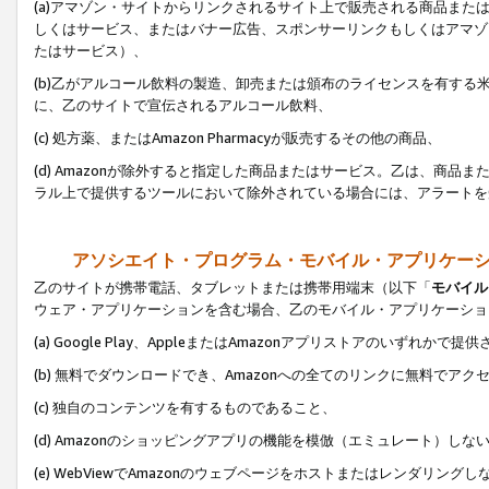
(a)アマゾン・サイトからリンクされるサイト上で販売される商品またはサ
しくはサービス、またはバナー広告、スポンサーリンクもしくはアマゾ
たはサービス）、
(b)乙がアルコール飲料の製造、卸売または頒布のライセンスを有す
に、乙のサイトで宣伝されるアルコール飲料、
(c) 処方薬、またはAmazon Pharmacyが販売するその他の商品、
(d) Amazonが除外すると指定した商品またはサービス。乙は、商品また
ラル上で提供するツールにおいて除外されている場合には、アラートを
アソシエイト・プログラム・モバイル・アプリケー
乙のサイトが携帯電話、タブレットまたは携帯用端末（以下「
モバイル
ウェア・アプリケーションを含む場合、乙のモバイル・アプリケーショ
(a) Google Play、AppleまたはAmazonアプリストアのいずれかで
(b) 無料でダウンロードでき、Amazonへの全てのリンクに無料でアク
(c) 独自のコンテンツを有するものであること、
(d) Amazonのショッピングアプリの機能を模倣（エミュレート）しな
(e) WebViewでAmazonのウェブページをホストまたはレンダリング