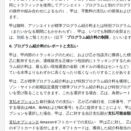
同じトラフィックを使用してアソシエイト・プログラムと別のプログラ
の操作や組み合わせによるもの）、甲は、手数料の支払いの留保および
ます。
甲は随時、アソシエイトが標準プログラム紹介料または特別プログラム
（またいかなる期間にもかかわらず）、甲は、いつでも制限の全部また
は、
別紙
をご覧ください（以下「
プログラム紹介料の制限
」といいま
6. プログラム紹介料のレポートと支払い
甲は、甲内部のトラッキングのために、および乙が当該月に獲得した標
乙に配布するため、適格販売を正確かつ包括的にトラッキングするため
ラム紹介料は、最も近い現地通貨の金額（米ドルの場合はセントなど）
ている水準よりもわずかに高くなったり低くなったりすることがありま
甲は、乙が標準プログラム紹介料および特別プログラム紹介料を獲得し
ゾン・サイトの初期設定通貨で標準プログラム紹介料および特別プログ
いを受け取ることもできます。これを選択する場合、乙は、為替レート
支払オプション1:
銀行振込での支払い 乙が乙の銀行名、口座番号、ア
する場合はABA、IBANおよびBIC番号）を乙に提供することにより
プションを選択した場合、甲は、乙に対する合計支払額が
支払可能金額
支払オプション2:
Amazonギフトカードでの支払い 甲は乙に対し、
のギフトカードを送付します。ギフトカードは、獲得した紹介料相当の