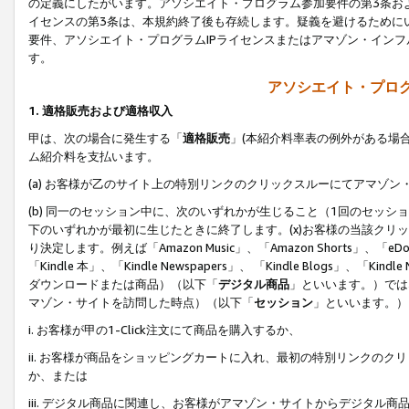
の定義にしたがいます。アソシエイト・プログラム参加要件の第3条お
イセンスの第3条は、本規約終了後も存続します。疑義を避けるためにい
要件、アソシエイト・プログラムIPライセンスまたはアマゾン・イン
す。
アソシエイト・プログ
1. 適格販売および適格収入
甲は、次の場合に発生する「
適格販売
」(本紹介料率表の例外がある場
ム紹介料を支払います。
(a) お客様が乙のサイト上の特別リンクのクリックスルーにてアマゾン
(b) 同一のセッション中に、次のいずれかが生じること（1回のセッ
下のいずれかが最初に生じたときに終了します。(x)お客様の当該クリッ
り決定します。例えば「Amazon Music」、「Amazon Shorts」、「eDo
「Kindle 本」、「Kindle Newspapers」、 「Kindle Blogs」、「
ダウンロードまたは商品）（以下「
デジタル商品
」といいます。）では
マゾン・サイトを訪問した時点）（以下「
セッション
」といいます。）
i. お客様が甲の1-Click注文にて商品を購入するか、
ii. お客様が商品をショッピングカートに入れ、最初の特別リンクの
か、または
iii. デジタル商品に関連し、お客様がアマゾン・サイトからデジタ