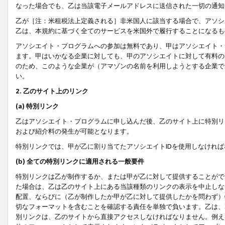
なった場合でも、乙は当該電子メールアドレスに送信された一切の通知
乙が［注：米租税法上定義される］非米国人に該当する場合で、アソシ
乙は、本規約に基づく全てのサービスを米国外で履行することになるも
アソシエイト・プログラムへの参加は無料であり、甲はアソシエイト・
ます。甲はいかなる企業に対しても、甲のアソシエイトに対して有料の
のため、このような企業が（アマゾンの名前を利用しようとする企業で
い。
2. 乙のサイト上のリンク
(a) 特別リンク
乙はアソシエイト・プログラムに申し込んだ後、乙のサイト上に特別リ
および紹介料の発生が可能となります。
特別リンクでは、甲が乙に割り当てたアソシエイトIDを使用しなけれ
(b) 全ての特別リンクに適用される一般要件
特別リンクは乙が制作するか、または甲が乙に対して提供することがで
た場合は、乙は乙のサイト上にある当該種類のリンクの表示を中止しな
配置、ならびに（乙が制作したか甲が乙に対して提供したかを問わず）
切なフォーマットを含むことを確認する責任を単独で負います。乙は、
別リンクは、乙のサイトから直接アクセスしなければなりません。例えば、