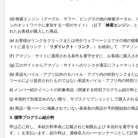
(d) 検索エンジン（グーグル、ヤフー、ビングその他の検索ポータル
ンのネットワークに参加する一切のサイト）（以下「
検索エンジン
」と
れたお客様が購入した商品、
(e) お客様がリンクをクリックまたは仲介ウェブページ上でその他の
イトに送るリンク（「
リダイレクト・リンク
」）を経由して、アマゾン
(f) アマゾン・サイトに適用される条件を遵守せずに、お客様に購入さ
(g) 乙のサイトからアマゾン・サイトへのリンクが適正にフォーマッ
(h) 承認モバイル・アプリ以外のモバイル・アプリ内の特別リンクまたはC
ツールにより提供されたものではない承認モバイル・アプリ内の特別リ
(i) メンバー紹介イベントの対象商品（関連する特別プログラム紹介料と
(j) 本規約で別途定めのない限り、サブスクリプションとして購入され
(k) 商品一覧ページに掲載されていない発表前の商品や予約開始前の商
3. 標準プログラム紹介料
甲は乙に対し、本紹介料率表に記載された制限および
本規約
を遵守す
す。）を支払います。紹介料は、適格収入のパーセンテージとして計算