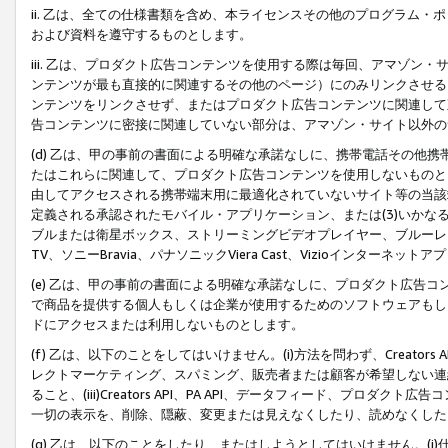
ii. 乙は、全ての仕様書類を含め、本ライセンスその他のプログラム
および資料を遵守するものとします。
iii. 乙は、プロダクト広告コンテンツを使用する際は毎回、アマゾ
ンテンツが最も直接的に関連するその他のページ）にのみリンクさせる
ンテンツをリンクさせず、またはプロダクト広告コンテンツに関連して
告コンテンツに密接に関連していない部分は、アマゾン・サイト以外の
(d) 乙は、甲の事前の書面による明確な承諾なしに、携帯電話その他
たはこれらに関連して、プロダクト広告コンテンツを使用しないものと
由してアクセスされる携帯端末用に最適化されていないサイト等の当該端
定義される承認されたモバイル・アプリケーション、または(3)いか
ブルまたは衛星ボックス、ストリーミングビデオプレイヤー、ブルーレイ
TV、ソニーBravia、パナソニックViera Cast、Vizioインター
(e) 乙は、甲の事前の書面による明確な承諾なしに、プロダクト広告
で商品を提供する個人もしくは企業が使用するためのソフトウェアもしくはその
ドにアクセスまたは利用しないものとします。
(f) 乙は、以下のことをしてはいけません。(i)方法を問わず、Creator
レクトマーケティング、スパミング、販売者または顧客が希望しない連
ること、(iii)Creators API、PA API、データフィード、プ
一切の表示を、削除、隠蔽、変更または見えなくしたり、読めなくした
(g) 乙は、以下のことをしたり、またはしようとしてはいけません。(