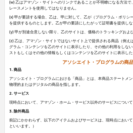
(w) 乙はアマゾン・サイトへのリンクであることが不明瞭になる方法
レースメントを使用してはなりません。
(x) 甲が要請する場合、乙は、甲に対して、乙が（プログラム・ポリ
を提供するものとします。乙が甲の要請にしたがって証明書を提供しな
(y) 甲が別途合意しない限り、乙のサイトは、価格のトラッキングお
(z) 乙は、アマゾン・サイトではないサイト上で提供される商品（例
グラム・コンテンツを乙のサイトに表示したり、その他の利用をしない
ストもしくはその他の情報もしくはコンテンツを乙のサイトに表示した
アソシエイト・プログラムの商
1. 商品
アソシエイト・プログラムにおける「商品」とは、本商品ステートメン
物理的またはデジタルの商品を指します。
2. サービス
現時点において、アマゾン・ホーム・サービス以外のサービスについて
3. 除外商品
前記にかかわらず、以下のアイテムおよびサービスは、現時点において
といいます。）