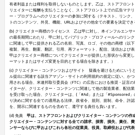
有者利益または権利を取得しないものとします。乙は、ストアフロントに
リエイターに報酬を支払うことなく、ストアフロント上での広告マテリア
ー・プログラムへのクリエイターの参加に関する（テキスト、リンク、
トのコンテンツ、外見、機能、URLおよびその他全ての要素を決定で
(b) クリエイター商標のライセンス 乙は甲に対し、本インフルエン
の最長期間にわたり、甲に対してパブリック・プロフィールへのリンク
に関連して甲に提供される乙の名前、写真、ロゴ、その他の商標（以下
複製、再生、翻案、翻訳、引用、再フォーマット、配信、送信および表
甲はクリエイター商標についてクリエイターが提供した形状から変更し
ーマットまたはサイズ変更を目的とする場合を除きます。）
(c) クリエイター・コンテンツおよびサイト 疑義を避けるためにい
ル提出に関連する該当アマゾン・サイトの利用規約の規定に従い、かつ、
用される場合、米連邦取引委員会（FTC）の広告における推奨・証言
イターが、クリエイター・コンテンツに関連して他の製造業者、配信業
を受け取った場合、クリエイターは、(「#Ad」または「#Sponsor
り決めに関する全ての適用ある法律、政省令、規則、規制、命令、許認
を、開示に関連するものを含めて、遵守する責任も負います。
(d) 免責
甲は、ストアフロントおよびクリエイター・コンテンツの作
クリエイター・コンテンツに対する全ての請求、損害、損失、責任、費
ンサーならびに甲およびこれら各社の従業員、役員、取締役および代表