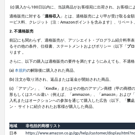
(c) 購入から180日以内に、当該商品がお客様宛に出荷され、お客
適格販売に対する「
適格収入
」とは、適格販売により甲が受け取る金額
ービス料、クレジット［注：Amazonポイントを含みます］、リベー
2. 不適格販売
前記にも関わらず、適格販売が、アソシエイト・プログラム紹介料率表
るその他の条件、仕様書、ステートメントおよびポリシー（以下「
プロ
ります 。
さらに、以下の購入は適格販売の要件を満たすようにみえても、不適格
(a)
本規約
の解除後に購入された商品、
(b) 注文が取り消され、返品または返金が開始された商品、
(c) 「アマゾン」、「Kindle」またはその他のアマゾン商標（甲
形もしくはスペル違い（例えば、「ammazon」、「amaozn」およ
入札またはオークションへの参加を通じて購入した広告（以下、「
禁止
ン・ サイトに紹介されたお客様が購入した商品、
地域
非包括的商標リスト
日本
https://www.amazon.co.jp/gp/help/customer/display.html