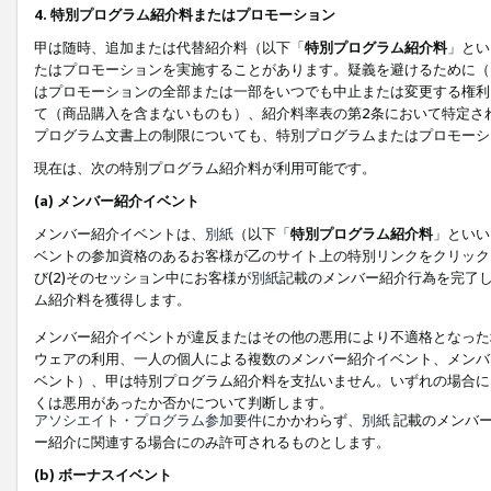
4. 特別プログラム紹介料またはプロモーション
甲は随時、追加または代替紹介料（以下「
特別プログラム紹介料
」とい
たはプロモーションを実施することがあります。疑義を避けるために（
はプロモーションの全部または一部をいつでも中止または変更する権利
て（商品購入を含まないものも）、紹介料率表の第2条において特定さ
プログラム文書上の制限についても、特別プログラムまたはプロモーシ
現在は、次の特別プログラム紹介料が利用可能です。
(a) メンバー紹介イベント
メンバー紹介イベントは、
別紙
（以下「
特別プログラム紹介料
」といい
ベントの参加資格のあるお客様が乙のサイト上の特別リンクをクリック
び(2)そのセッション中にお客様が
別紙
記載のメンバー紹介行為を完了
ム紹介料を獲得します。
メンバー紹介イベントが違反またはその他の悪用により不適格となった
ウェアの利用、一人の個人による複数のメンバー紹介イベント、メンバ
ベント）、甲は特別プログラム紹介料を支払いません。いずれの場合に
くは悪用があったか否かについて判断します。
アソシエイト・プログラム参加要件
にかかわらず、
別紙
記載のメンバー
ー紹介に関連する場合にのみ許可されるものとします。
(b) ボーナスイベント