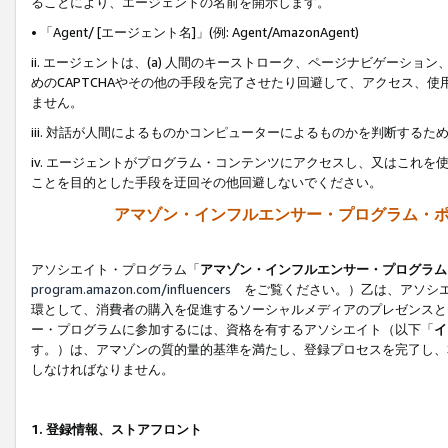
ることにより、エージェントの名前を開示します。
• 「Agent/ [エージェント名]」(例: Agent/AmazonAgent)
ii. エージェントは、(a) 人間のキーストローク、ページナビゲーシ
めのCAPTCHAやその他の手段を完了させたり回避して、アクセス、
ません。
iii. 対話が人間によるものかコンピューターによるものかを判断する
iv. エージェントがプログラム・コンテンツにアクセスし、又はこれ
ことを目的とした手段を迂回その他回避しないでください。
アマゾン・インフルエンサー・プログラム・
アソシエイト・プログラム「
アマゾン・インフルエンサー・プログラム
program.amazon.com/influencers
をご覧ください。）乙は、アソシエ
環として、消費者の購入を促進するソーシャルメディアのプレゼンスと
ー・プログラムに参加するには、資格を有するアソシエイト（以下「
イ
す。）は、アマゾンの質的量的基準を満たし、登録プロセスを完了し、
しなければなりません。
1.
登録情報、ストアフロント