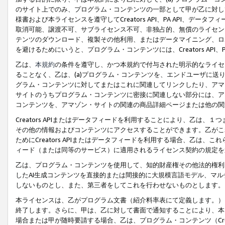
のサイト上でのみ、プログラム・コンテンツの一部として甲が乙に対し
様書および本ライセンスを遵守してCreators API、PA API、
取消可能、譲渡不可、サブライセンス不可、非独占的、無償のライセン
テンツのダウンロード、複製その他利用、またはデータマイニング、ロ
を避けるためにいうと、プログラム・コンテンツには、Creators AP
乙は、
本規約
の条件を遵守し、かつ本規約で付与された明示的なライセ
ることなく、乙は、(a)プログラム・コンテンツを、エンドユーザに
グラム・コンテンツに対してまたはこれに関連してリンクしたり、アマ
サイトのうちプログラム・コンテンツに密接に関連しない部分には、ア
コンテンツを、アマゾン・サイトの関連の商品詳細ページまたは他の関
Creators APIまたはデータフィードを利用することにより、乙は、
その他の情報およびコンテンツにアクセスすることができます。乙がこ
ためにCreators APIまたはデータフィードを利用する場合、乙は、こ
ィード（または同等のサービス）に適用されるライセンス契約の規定を
乙は、プログラム・コンテンツを使用して、知的財産権その他法的権利
したAI生成コンテンツを直接的または間接的に大規模言語モデル、マ
しないものとし、また、第三者をしてこれを行わせないものとします。
本ライセンスは、乙がプログラム文書（紹介料率表にて定義します。）
終了します。さらに、甲は、乙に対して書面で通知することにより、本
場合または甲が随時要請する場合、乙は、プログラム・コンテンツ（Cre