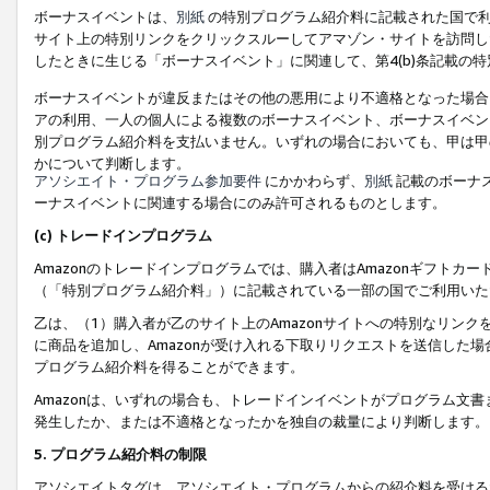
ボーナスイベントは、
別紙
の特別プログラム紹介料に記載された国で利
サイト上の特別リンクをクリックスルーしてアマゾン・サイトを訪問した
したときに生じる「ボーナスイベント」に関連して、第4(b)条記載の
ボーナスイベントが違反またはその他の悪用により不適格となった場合
アの利用、一人の個人による複数のボーナスイベント、ボーナスイベン
別プログラム紹介料を支払いません。いずれの場合においても、甲は甲
かについて判断します。
アソシエイト・プログラム参加要件
にかかわらず、
別紙
記載のボーナ
ーナスイベントに関連する場合にのみ許可されるものとします。
(c) トレードインプログラム
Amazonのトレードインプログラムでは、購入者はAmazonギフト
（「特別プログラム紹介料」）に記載されている一部の国でご利用いた
乙は、（1）購入者が乙のサイト上のAmazonサイトへの特別なリン
に商品を追加し、Amazonが受け入れる下取りリクエストを送信した場
プログラム紹介料を得ることができます。
Amazonは、いずれの場合も、トレードインイベントがプログラム文書
発生したか、または不適格となったかを独自の裁量により判断します。
5. プログラム紹介料の制限
アソシエイトタグは、アソシエイト・プログラムからの紹介料を受ける