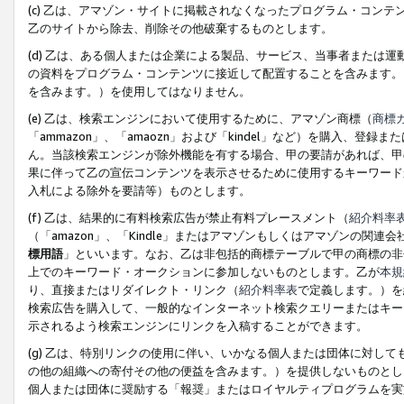
(c) 乙は、アマゾン・サイトに掲載されなくなったプログラム・コン
乙のサイトから除去、削除その他破棄するものとします。
(d) 乙は、ある個人または企業による製品、サービス、当事者または
の資料をプログラム・コンテンツに接近して配置することを含みます。
を含みます。）を使用してはなりません。
(e) 乙は、検索エンジンにおいて使用するために、アマゾン商標（
商標
「ammazon」、「amaozn」および「kindel」など）を購入
ん。当該検索エンジンが除外機能を有する場合、甲の要請があれば、甲
果に伴って乙の宣伝コンテンツを表示させるために使用するキーワード
入札による除外を要請等）ものとします。
(f) 乙は、結果的に有料検索広告が禁止有料プレースメント（
紹介料率
（「amazon」、「Kindle」またはアマゾンもしくはアマゾンの
標用語
」といいます。なお、乙は非包括的商標テーブルで甲の商標の非
上でのキーワード・オークションに参加しないものとします。乙が
本規
り、直接またはリダイレクト・リンク（
紹介料率表
で定義します。）を
検索広告を購入して、一般的なインターネット検索クエリーまたはキー
示されるよう検索エンジンにリンクを入稿することができます。
(g) 乙は、特別リンクの使用に伴い、いかなる個人または団体に対し
の他の組織への寄付その他の便益を含みます。）を提供しないものとし
個人または団体に奨励する「報奨」またはロイヤルティプログラムを実