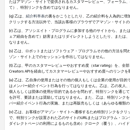
たはアマゾン・サイトで提供されるカスタマーレビュー、フォーラム、
て）、特別リンクを含めてはなりません。
(q) 乙は、
紹介料率表
の裏をかこうとしたり、乙の紹介料を人為的に増
クリックする方法以外で、当該お客様のブラウザでアマゾン・サイトの
(r) 乙は、アソシエイト・プログラムに参加する他のサイトから、ま
ェア経由を含めて）妨害またはリダイレクトしようとしたり、または、
なりません。
(s) 乙は、ロボットまたはソフトウェア・プログラムその他の方法を
ゾン・サイト上でのセッションを作出してはなりません。
(t) 乙は、甲のカスタマーレビューやおすすめ度（star rating
Creators APIを経由してカスタマーレビューやおすすめ度へのリンク
(u) 乙は、乙自身の使用またはその他の個人もしくは企業の使用が目
はメンバー紹介イベント行為を行ってはなりません。乙は、乙の友人、
個人もしくは団体の使用が目的であるかを問わず、特別リンクを通じて
を許可、要請または奨励してはなりません。また、乙は、特別リンクを
バー紹介イベント行為の実施、または再販売もしくは（あらゆる種類の
(v) 乙は、お客様がアマゾン・サイトへ遷移するため特別リンクをク
で、特別リンクが設置された乙のサイトのURLまたはプログラム・コ
ダイレクトページの利用によるものも含め）クローク（覆う）、ハイド