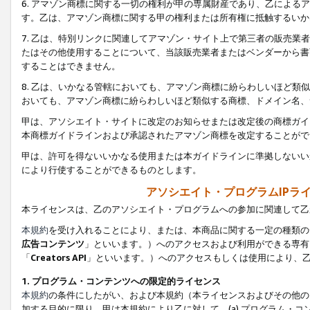
6. アマゾン商標に関する一切の権利が甲の専属財産であり、乙によ
す。乙は、アマゾン商標に関する甲の権利または所有権に抵触するいか
7. 乙は、特別リンクに関連してアマゾン・サイト上で第三者の販売
たはその他使用することについて、当該販売業者またはベンダーから書
することはできません。
8. 乙は、いかなる管轄においても、アマゾン商標に紛らわしいほど
おいても、アマゾン商標に紛らわしいほど類似する商標、ドメイン名、
甲は、アソシエイト・サイトに改定のお知らせまたは改定後の商標ガイ
本商標ガイドラインおよび承認されたアマゾン商標を改定することがで
甲は、許可を得ないいかなる使用または本ガイドラインに準拠しないい
により行使することができるものとします。
アソシエイト・プログラムIPラ
本ライセンスは、乙のアソシエイト・プログラムへの参加に関連して乙
本規約
を受け入れることにより、または、本商品に関する一定の種類の
広告コンテンツ
」といいます。）へのアクセスおよび利用ができる専有
「
Creators API
」といいます。）へのアクセスもしくは使用により、
1. プログラム・コンテンツへの限定的ライセンス
本規約
の条件にしたがい、および本規約（本ライセンスおよびその他の
加する目的に限り、甲は本規約により乙に対して、(a) プログラム・コ