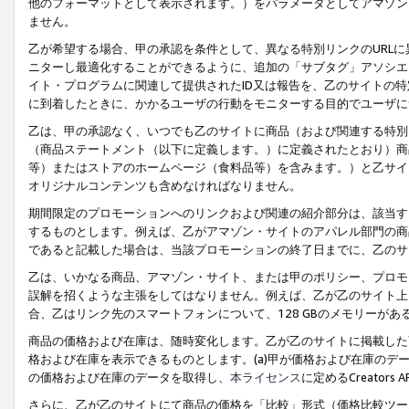
他のフォーマットとして表示されます。）をパラメータとしてアマゾン
ません。
乙が希望する場合、甲の承認を条件として、異なる特別リンクのURL
ニターし最適化することができるように、追加の「サブタグ」アソシエ
イト・プログラムに関連して提供されたID又は報告を、乙のサイトの
に到着したときに、かかるユーザの行動をモニターする目的でユーザに
乙は、甲の承認なく、いつでも乙のサイトに商品（および関連する特別
（商品ステートメント（以下に定義します。）に定義されたとおり）商
等）またはストアのホームページ（食料品等）を含みます。）と乙サイ
オリジナルコンテンツも含めなければなりません。
期間限定のプロモーションへのリンクおよび関連の紹介部分は、該当す
するものとします。例えば、乙がアマゾン・サイトのアパレル部門の商
であると記載した場合は、当該プロモーションの終了日までに、乙のサ
乙は、いかなる商品、アマゾン・サイト、または甲のポリシー、プロモ
誤解を招くような主張をしてはなりません。例えば、乙が乙のサイト上に
合、乙はリンク先のスマートフォンについて、128 GBのメモリーが
商品の価格および在庫は、随時変化します。乙が乙のサイトに掲載した
格および在庫を表示できるものとします。(a)甲が価格および在庫のデータを
の価格および在庫のデータを取得し、
本ライセンス
に定めるCreator
さらに、乙が乙のサイトにて商品の価格を「比較」形式（価格比較ツー