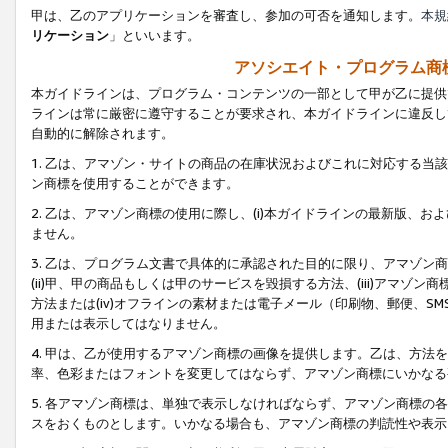
甲は、乙のアプリケーションを審査し、参加の可否を通知します。
本規
リケーション
」といいます。
アソシエイト・プログラム商
本ガイドラインは、プログラム・コンテンツの一部として甲が乙に提供
ラインは常に厳密に遵守することが要求され、本ガイドラインに違反し
自動的に解除されます。
1. 乙は、アマゾン・サイトの商品の在庫状況およびこれに対応する
ン商標を使用することができます。
2. 乙は、アマゾン商標の使用に際し、(i)本ガイドラインの最新版、およ
ません。
3. 乙は、プログラム文書で具体的に承認された目的に限り、アマゾン
(ii)甲、甲の商品もしくは甲のサービスを毀損する方法、(iii)アマ
方法または(iv)オフラインの素材または電子メール（印刷物、郵便、S
用または表示してはなりません。
4. 甲は、乙が使用するアマゾン商標の画像を提供します。乙は、方
率、色彩またはフォントを変更してはならず、アマゾン商標にいかなる
5. 各アマゾン商標は、単独で表示しなければならず、アマゾン商標
スをおくものとします。いかなる場合も、アマゾン商標の判読性や表示