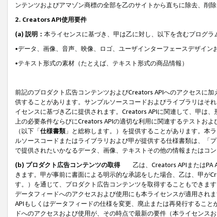
ンテンツおよびアマゾン商標の全部を乙のサイトから直ちに除去、削除
2. Creators API使用要件
(a) 説明：
本ライセンスに基づき、甲は乙に対し、以下を含むプログラ
•データ、画像、音声、映像、ロゴ、ユーザインターフェースデザイン
•テキスト形式の素材（たとえば、テキスト形式の商品情報）
前記のプロダクト広告コンテンツおよびCreators APIへのアクセスに
供することがあります。サンプルソースコードおよびライブラリはそれ
イセンスに基づき乙に提供されます。Creators APIに関連して
上の必要条件ならびにCreators APIの適切な利用に関連するテ
（以下「
仕様書類
」と総称します。）を提供することがあります。本ラ
ルソースコードまたはライブラリおよび甲が提供する仕様書類は、「プ
で提供されたいかなるデータ、画像、テキストその他の情報またはコン
(b) プロダクト広告コンテンツの取得
乙は、Creators APIま
きます。甲が事前に書面による明示的な承認をした場合、乙は、甲がCreator
す。）を通じて、プロダクト広告コンテンツを取得することもできます
データフィードへのアクセスおよび使用にも本ライセンスが適用されます。乙は
APIもしくはデータフィードの仕様を変更、廃止または再発行することがで
ドへのアクセスおよび使用が、その時点で最新の要件（本ライセンスお