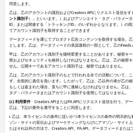
同意します。
乙は、乙のアカウントの識別およびCreators APIにリクエスト送
ント識別子
）」といいます。）およびアソシエイト・タグ・パラメータ（
ID」または関連する「トラッキングID」のいずれかとなります。）の両方
てアカウント識別子を取得することができます
データフィードを通じてプロダクト広告コンテンツを取得する場合、乙は、Cre
とします。乙は、データフィードの承認過程の一部として、乙のFeeds
甲は、乙のアカウント識別子を随時変更することがあります。秘密キー
密およびセキュリティを維持しなければなりません。乙は、乙の秘密キ
せん。公開キーであるアカウント識別子は、秘密ではありません。
乙は、乙のアカウント識別子のもとで行われる全ての活動について、こ
ず、全面的に責任を負います。したがって、乙は、乙以外の者が乙の秘
もしくは盗まれた場合、直ちに甲に連絡しなければなりません。乙は、
タグ・パラメータまたはアカウント識別子を使用してはなりません。
(c) 利用要件
Creators APIまたはPA APIにリクエスト送信を
乙は、下記の要件を遵守することに同意します。
i. 乙は、本ライセンスの条件に従いかつ本ライセンスの条件の明示的
ゾン・サイトの宣伝およびマーケティングならびにアマゾン・サイト上
たはそれ以外の方法で、Creators API、PA API、データフィー