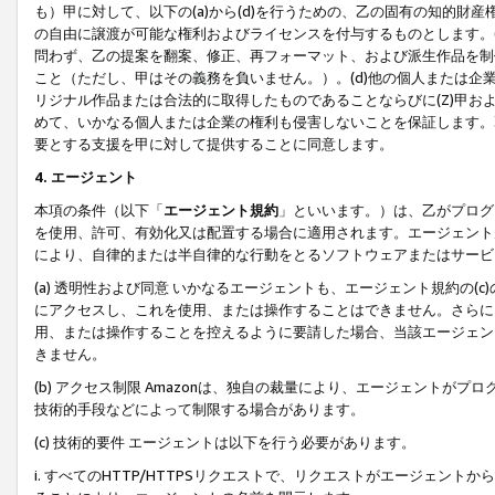
も）甲に対して、以下の(a)から(d)を行うための、乙の固有の知的
の自由に譲渡が可能な権利およびライセンスを付与するものとします。(
問わず、乙の提案を翻案、修正、再フォーマット、および派生作品を制
こと（ただし、甲はその義務を負いません。）。(d)他の個人または企
リジナル作品または合法的に取得したものであることならびに(Z)甲
めて、いかなる個人または企業の権利も侵害しないことを保証します。
要とする支援を甲に対して提供することに同意します。
4. エージェント
本項の条件（以下「
エージェント規約
」といいます。）は、乙がプログ
を使用、許可、有効化又は配置する場合に適用されます。エージェント
により、自律的または半自律的な行動をとるソフトウェアまたはサービ
(a) 透明性および同意 いかなるエージェントも、エージェント規約の
にアクセスし、これを使用、または操作することはできません。さらに、
用、または操作することを控えるように要請した場合、当該エージェン
きません。
(b) アクセス制限 Amazonは、独自の裁量により、エージェント
技術的手段などによって制限する場合があります。
(c) 技術的要件 エージェントは以下を行う必要があります。
i. すべてのHTTP/HTTPSリクエストで、リクエストがエージェ