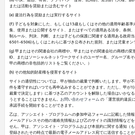
または活動を奨励または含むサイト
(e) 違法行為を奨励または実行するサイト
(f) 子どもを対象にした、もしくは13歳もしくはその他の適用年齢
集、使用または公開するサイト、またはすべての適用ある法令、条例、
制ルール、判決、判断、または子どもの保護に関連する適用ある政府当局の要
6501-6506)もしくはこれらに基づき公布された規則、または児童オ
(g) 甲またはその関連会社の商標や、甲またはその関連会社の商標の
ID、またはソーシャルネットワークサイトのユーザー名、グループ名
甲の商標の非包括的リストをご覧ください。）
(h) その他知的財産権を侵害するサイト
サイトの適切性については、甲が独自の裁量で判断いたします。甲が不
件を遵守すればいつでも再申込みすることができます。ただし、甲が1)
裁量で決定します）に基づき乙のアカウントを解除した場合はいかなる
うとすることはできません。
お問い合わせフォーム
の「運営規約違反に
承認手続を開始することができます。
乙は、アソシエイト・プログラムへの参加申込フォームに記載した情報
メールアドレスその他の連絡先情報および乙のサイトの識別情報などを
せん。甲は、アソシエイト・プログラムおよび本規約に関する通知（も
登録されたその時点で最新の電子メールアドレス宛てに送信することが