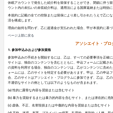
休眠アカウントで発生した紹介料を留保することができ、閉鎖に伴う留
ウント内の未払いの未収紹介料は、適用法による国庫返納または時効に
本規約に記載の全ての控除または留保により差し引かれたうえで乙にな
済を構成します。
理由の如何を問わず、乙に超過金が支払われた場合、甲が本規約に基づ
ページ上部に戻る
アソシエイト・プロ
1. 参加申込みおよび参加資格
参加申込みの手続きを開始するには、乙は、すべての必要事項を正確に
サイトは、独自のコンテンツを含むとともに、申込フォームに記載され
の資料を利用する場合、独自のコンテンツは、乙がコンテンツに含めた
ォームには、乙のサイトを特定する必要があります。甲は、乙の申込フ
合、乙のサイトはアソシエイト・プログラムに参加できず、乙は、乙の
不適切なサイトの例としては以下のようなものが含まれます。
(a) 性的に露骨な内容を奨励または含むサイト
(b) 暴力を奨励するまたは暴力的内容を含むサイト、または潜在的に
(c) 虚偽、不正、名誉毀損または中傷的な内容を奨励または含むサイト
(d) 不快、迷惑、有害、プライバシー侵害、乱用的、差別的（人種、