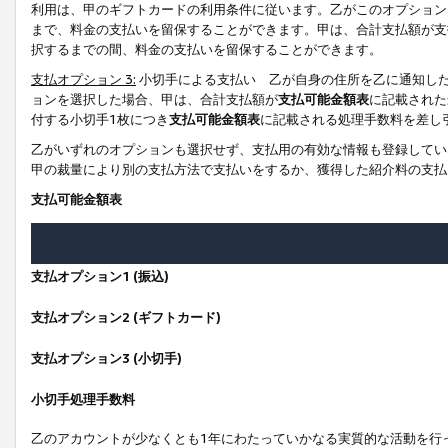
利用は、甲のギフトカードの利用条件に従います。乙がこのオプション
まで、料金の支払いを留保することができます。甲は、合計支払額が支
択するまでの間、料金の支払いを留保することができます。
支払オプション 3:
小切手による支払い 乙が自身の住所を乙に通知し
ョンを選択した場合、甲は、合計支払額が
支払可能金額表
に記載された
付する小切手1枚につき
支払可能金額表
に記載される処理手数料を差し
乙がいずれのオプションも選択せず、支払用の有効な情報も登録してい
甲の裁量により別の支払方法で支払いをするか、獲得した紹介料の支払
支払可能金額表
支払オプション1 (振込)
支払オプション2 (ギフトカード)
支払オプション3 (小切手)
小切手処理手数料
乙のアカウントが少なくとも1年にわたっていかなる実質的な活動を行