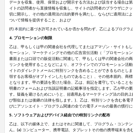
データを収集、使用、保管および開示する方法および該当する場合は第
イトの訪問者から直接情報を収集し、サイトの訪問者のブラウザにクッ
切に開示し、その他の適用法の法的要件を満たし、ならびに適用法によ
ついて情報を提供すること、および
(f)
本規約
に基づき許可されているか否かを問わず、乙によるプログラ
4. プロモーションの制限
乙は、甲もしくは甲の関連会社を代理してまたはアマゾン・サイトもし
モーション、マーケティングその他の広告宣伝活動（「プロモーション
書面または口頭での販促活動に関連して、甲もしくは甲の関連会社の商
リンクを使用することなどにより、オフラインでのプロモーション活動
イトのダイレクトメールに特別リンクを含めることができるものとしま
領するお客様がオプトインしたものであること）、その他本規約、商標
となります。甲の要請を受けた場合、乙は、前記を遵守していることを
明書のフォームおよび当該証明書の記載事項を指定します。乙が甲の要
す。疑義を避けるためにいうと、(i)適用あるマーケティング法の目的上(例
び類似または後継の法律を指します。)、乙は、特別リンクを含む各電子
びにアソシエイト・プログラム関連の全ての電子メールの最善の慣行に
5. ソフトウェアおよびデバイス経由での特別リンクの配布
乙は、以下の媒体上で、またはそれに関連して、プログラム・コンテン
ん。(a) コンピューター、携帯電話、タブレットその他の携帯端末を