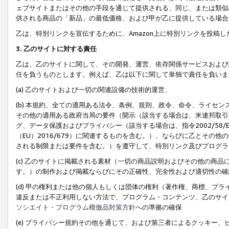
ェブサイトまたはその他の手段を通じて提供される、同じ、または類似
供される商品の「新品」の最低価格、および甲が乙に提供している場合
乙は、特別リンクを宣伝するために、Amazon上に特別リンクを投稿し
3. 乙のサイトに対する責任
乙は、乙のサイトに関して、その開発、運営、依存関係サービスおよび
任を負うものとします。例えば、乙は以下に関して単独で責任を負いま
(a) 乙のサイトおよび一切の関連設備の技術的運営、
(b) 本規約、全ての適用ある法令、条例、規則、政令、命令、ライセ
その他の適用ある政府当局の要件（開示（該当する場合は、米連邦取引
グ、データ保護およびプライバシー（該当する場合は、指令2002/58
（EU）2016/679）に関連するものを含む。）、ならびに乙とそ
される制限または要件を含む。）を遵守して、特別リンク及びプログラ
(c) 乙のサイトに掲載される素材（一切の商品説明およびその他の商
す。）の制作および掲載ならびにその正確性、完全性および適切性の確
(d) 甲の権利または他の個人もしくは団体の権利（著作権、商標、プ
違反または不正利用しない方法で、プログラム・コンテンツ、乙のサイ
ソシエイト・プログラム模倣品対策方針
への準拠の確保
(e) プライバシー規約その他を通じて、および第三者によるクッキー