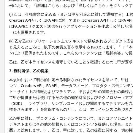
例において、「詳細はこちら」および「詳しくはこちら」をクリックす
(j) 乙は、仕様書類に定める（または甲が別途乙に対して通知する）
Creators APIもしくはPA APIに対してまたはCreators APIもしく
はPA APIにリクエスト送信を行うアプリケーションを作成し公開し
ーにも適用されます。
(k) 乙が乙のアプリケーション上でテキストで構成されるプロダクト
と見えるところに、以下の免責文言を表示するものとします。「［「本
ンにより提供されたものです。これらのコンテンツは「現状有姿」で提
乙は、乙が本ライセンスを遵守していることを確認するために甲が要求
3. 権利留保、乙の提案
本規約において明示的に定める制限されたライセンスを除いて、甲は、
ンツ、Creators API、PA API、データフィード、プロダクト
ト・サイト上の情報およびマテリアル、甲および甲の関連会社の商標お
て甲が提供または使用するその他の知的財産およびテクノロジー（アプ
（SDK）、ライブラリ、サンプルコードおよび関連するマテリアルを
権を含みます。）を留保するものとし、乙は、本ライセンスに基づきこ
乙が甲に対し、プログラム・コンテンツについて、またはアソシエイト
テキストまたはその他の情報もしくはコンテンツを提供した場合、また
案
」と総称します。）、乙は、甲に対して、乙の提案に関する一切の権