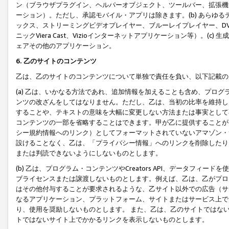
ン（ブラウザプラグイン、ヘルパーオブジェクト、ツールバー、拡張機
ーション）。ただし、承認モバイル・アプリは除きます。(b) あらゆ
ックス、ストリーミングビデオプレイヤー、ブルーレイプレイヤー、DVDプ
ニックViera Cast、Vizioインターネットアプリケーション等）。(
ェアその他のアプリケーション。
6. 乙のサイトのコンテンツ
乙は、乙のサイトのコンテンツについて単独で責任を負い、以下記載の
(a) 乙は、いかなる方法であれ、追加情報を加えることも含め、プロ
ンツの改ざんをしてはなりません。ただし、乙は、当初の比率を維持し
することや、テキストの意味を大幅に変更しない方法または事実として
コンテンツの一部を省略することはできます。甲が乙に提供することが
シー規約情報へのリンク）としてフォーマットされていないアマゾン・
設けることなく、乙は、「プライバシー情報」へのリンクを削除したり
または判読できないようにしないものとします。
(b) 乙は、プログラム・コンテンツやCreators API、データフ
ブライセンスまたは譲渡しないものとします。例えば、乙は、乙がプロ
はその他付与することが要求されるような、乙サイト以外での広告（サ
なるアプリケーション、プラットフォーム、サイトまたはサービス上で
り、使用を奨励しないものとします。 また、乙は、乙のサイトではな
トではないサイト上でかかるリンクを表示しないものとします。