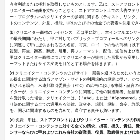
有者利益または権利を取得しないものとします。乙は、ストアフロントに
リエイターに報酬を支払うことなく、ストアフロント上での広告マテリア
ー・プログラムへのクリエイターの参加に関する（テキスト、リンク、
トのコンテンツ、外見、機能、URLおよびその他全ての要素を決定で
(b) クリエイター商標のライセンス 乙は甲に対し、本インフルエン
の最長期間にわたり、甲に対してパブリック・プロフィールへのリンク
に関連して甲に提供される乙の名前、写真、ロゴ、その他の商標（以下
複製、再生、翻案、翻訳、引用、再フォーマット、配信、送信および表
甲はクリエイター商標についてクリエイターが提供した形状から変更し
ーマットまたはサイズ変更を目的とする場合を除きます。）
(c) クリエイター・コンテンツおよびサイト 疑義を避けるためにい
ル提出に関連する該当アマゾン・サイトの利用規約の規定に従い、かつ、
用される場合、米連邦取引委員会（FTC）の広告における推奨・証言
イターが、クリエイター・コンテンツに関連して他の製造業者、配信業
を受け取った場合、クリエイターは、(「#Ad」または「#Sponsor
り決めに関する全ての適用ある法律、政省令、規則、規制、命令、許認
を、開示に関連するものを含めて、遵守する責任も負います。
(d) 免責
甲は、ストアフロントおよびクリエイター・コンテンツの作
クリエイター・コンテンツに対する全ての請求、損害、損失、責任、費
ンサーならびに甲およびこれら各社の従業員、役員、取締役および代表