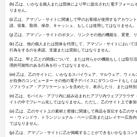
(h) 乙は、いかなる個人または団体により甲に提出された電子フォー
りません。
(i) 乙は、アマゾン・サイトに関連して甲のお客様が使用するアカウ
請、収集、取得、保存、キャッシュ、もしくは使用してはなりません。
(j) 乙は、アマゾン・サイトのボタン、リンクその他の機能を、変更
(k) 乙は、他の個人または団体を代理して、アマゾン・サイトにおい
行為をするのを承認、支援または奨励してはなりません。
(l) 乙は、甲と乙との関係について、または何らかの機能もしくは取
理的可能性のある行為を行ってはなりません。
(m) 乙は、乙のサイトに、いかなるスパイウェア、マルウェア、ウィ
が自身のコンピューター その他の電子デバイスにダウンロードもしく
ソフトウェア・アプリケーションを含めたり、表示したり、または特別
(n) 乙は、モバイル・アプリ内に組み込まれたアプリ内ウェブブラウザ
イトの中でフレーム化してはなりません。ただし、乙のサイト上で参加
(o) 乙は、乙のサイト上の素材と密接に関連して商品を宣伝する乙の
ー・ウィンドウ、トランジショナル・ページ広告またはレイヤー広告内
てはなりません。
(p) 乙は、アマゾン・サイトに乙が掲載することができるいかなるコ