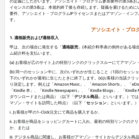
の定義にしたがいます。アソシエイト・プログラム参加要件の第3条お
イセンスの第3条は、本規約終了後も存続します。疑義を避けるためにい
要件、アソシエイト・プログラムIPライセンスまたはアマゾン・イン
す。
アソシエイト・プログ
1. 適格販売および適格収入
甲は、次の場合に発生する「
適格販売
」(本紹介料率表の例外がある場
ム紹介料を支払います。
(a) お客様が乙のサイト上の特別リンクのクリックスルーにてアマゾン
(b) 同一のセッション中に、次のいずれかが生じること（1回のセッ
下のいずれかが最初に生じたときに終了します。(x)お客様の当該クリッ
り決定します。例えば「Amazon Music」、「Amazon Shorts」、「eDo
「Kindle 本」、「Kindle Newspapers」、 「Kindle Blogs」、「
ダウンロードまたは商品）（以下「
デジタル商品
」といいます。）では
マゾン・サイトを訪問した時点）（以下「
セッション
」といいます。）
i. お客様が甲の1-Click注文にて商品を購入するか、
ii. お客様が商品をショッピングカートに入れ、最初の特別リンクの
か、または
iii. デジタル商品に関連し、お客様がアマゾン・サイトからデジタ