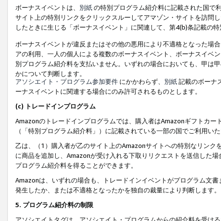
ボーナスイベントは、
別紙
の特別プログラム紹介料に記載された国で利
サイト上の特別リンクをクリックスルーしてアマゾン・サイトを訪問した
したときに生じる「ボーナスイベント」に関連して、第4(b)条記載の
ボーナスイベントが違反またはその他の悪用により不適格となった場合
アの利用、一人の個人による複数のボーナスイベント、ボーナスイベン
別プログラム紹介料を支払いません。いずれの場合においても、甲は甲
かについて判断します。
アソシエイト・プログラム参加要件
にかかわらず、
別紙
記載のボーナ
ーナスイベントに関連する場合にのみ許可されるものとします。
(c) トレードインプログラム
Amazonのトレードインプログラムでは、購入者はAmazonギフト
（「特別プログラム紹介料」）に記載されている一部の国でご利用いた
乙は、（1）購入者が乙のサイト上のAmazonサイトへの特別なリン
に商品を追加し、Amazonが受け入れる下取りリクエストを送信した場
プログラム紹介料を得ることができます。
Amazonは、いずれの場合も、トレードインイベントがプログラム文書
発生したか、または不適格となったかを独自の裁量により判断します。
5. プログラム紹介料の制限
アソシエイトタグは、アソシエイト・プログラムからの紹介料を受ける