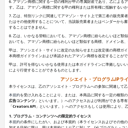
6. アマゾン商標に関する一切の権利が甲の専属財産であり、乙によ
す。乙は、アマゾン商標に関する甲の権利または所有権に抵触するいか
7. 乙は、特別リンクに関連してアマゾン・サイト上で第三者の販売
たはその他使用することについて、当該販売業者またはベンダーから書
することはできません。
8. 乙は、いかなる管轄においても、アマゾン商標に紛らわしいほど
おいても、アマゾン商標に紛らわしいほど類似する商標、ドメイン名、
甲は、アソシエイト・サイトに改定のお知らせまたは改定後の商標ガイ
本商標ガイドラインおよび承認されたアマゾン商標を改定することがで
甲は、許可を得ないいかなる使用または本ガイドラインに準拠しないい
により行使することができるものとします。
アソシエイト・プログラムIPラ
本ライセンスは、乙のアソシエイト・プログラムへの参加に関連して乙
本規約
を受け入れることにより、または、本商品に関する一定の種類の
広告コンテンツ
」といいます。）へのアクセスおよび利用ができる専有
「
Creators API
」といいます。）へのアクセスもしくは使用により、
1. プログラム・コンテンツへの限定的ライセンス
本規約
の条件にしたがい、および本規約（本ライセンスおよびその他の
加する目的に限り、甲は本規約により乙に対して、(a) プログラム・コ