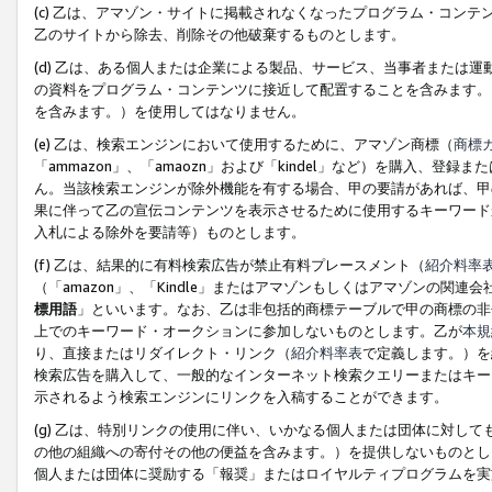
(c) 乙は、アマゾン・サイトに掲載されなくなったプログラム・コン
乙のサイトから除去、削除その他破棄するものとします。
(d) 乙は、ある個人または企業による製品、サービス、当事者または
の資料をプログラム・コンテンツに接近して配置することを含みます。
を含みます。）を使用してはなりません。
(e) 乙は、検索エンジンにおいて使用するために、アマゾン商標（
商標
「ammazon」、「amaozn」および「kindel」など）を購入
ん。当該検索エンジンが除外機能を有する場合、甲の要請があれば、甲
果に伴って乙の宣伝コンテンツを表示させるために使用するキーワード
入札による除外を要請等）ものとします。
(f) 乙は、結果的に有料検索広告が禁止有料プレースメント（
紹介料率
（「amazon」、「Kindle」またはアマゾンもしくはアマゾンの
標用語
」といいます。なお、乙は非包括的商標テーブルで甲の商標の非
上でのキーワード・オークションに参加しないものとします。乙が
本規
り、直接またはリダイレクト・リンク（
紹介料率表
で定義します。）を
検索広告を購入して、一般的なインターネット検索クエリーまたはキー
示されるよう検索エンジンにリンクを入稿することができます。
(g) 乙は、特別リンクの使用に伴い、いかなる個人または団体に対し
の他の組織への寄付その他の便益を含みます。）を提供しないものとし
個人または団体に奨励する「報奨」またはロイヤルティプログラムを実