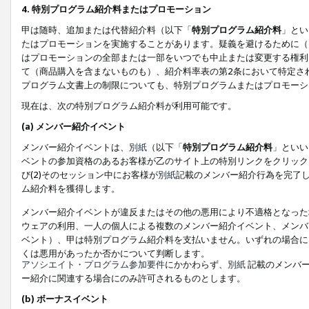
4. 特別プログラム紹介料またはプロモーション
甲は随時、追加または代替紹介料（以下「
特別プログラム紹介料
」とい
たはプロモーションを実施することがあります。疑義を避けるために（
はプロモーションの全部または一部をいつでも中止または変更する権利
て（商品購入を含まないものも）、紹介料率表の第2条において特定さ
プログラム文書上の制限についても、特別プログラムまたはプロモーシ
現在は、次の特別プログラム紹介料が利用可能です。
(a) メンバー紹介イベント
メンバー紹介イベントは、
別紙
（以下「
特別プログラム紹介料
」といい
ベントの参加資格のあるお客様が乙のサイト上の特別リンクをクリック
び(2)そのセッション中にお客様が
別紙
記載のメンバー紹介行為を完了
ム紹介料を獲得します。
メンバー紹介イベントが違反またはその他の悪用により不適格となった
ウェアの利用、一人の個人による複数のメンバー紹介イベント、メンバ
ベント）、甲は特別プログラム紹介料を支払いません。いずれの場合に
くは悪用があったか否かについて判断します。
アソシエイト・プログラム参加要件
にかかわらず、
別紙
記載のメンバー
ー紹介に関連する場合にのみ許可されるものとします。
(b) ボーナスイベント