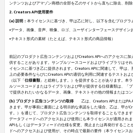
ンテンツおよびアマゾン商標の全部を乙のサイトから直ちに除去、削除
2. Creators API使用要件
(a) 説明：
本ライセンスに基づき、甲は乙に対し、以下を含むプログラ
•データ、画像、音声、映像、ロゴ、ユーザインターフェースデザイン
•テキスト形式の素材（たとえば、テキスト形式の商品情報）
前記のプロダクト広告コンテンツおよびCreators APIへのアクセスに
供することがあります。サンプルソースコードおよびライブラリはそれ
イセンスに基づき乙に提供されます。Creators APIに関連して
上の必要条件ならびにCreators APIの適切な利用に関連するテ
（以下「
仕様書類
」と総称します。）を提供することがあります。本ラ
ルソースコードまたはライブラリおよび甲が提供する仕様書類は、「プ
で提供されたいかなるデータ、画像、テキストその他の情報またはコン
(b) プロダクト広告コンテンツの取得
乙は、Creators APIま
きます。甲が事前に書面による明示的な承認をした場合、乙は、甲がCreator
す。）を通じて、プロダクト広告コンテンツを取得することもできます
データフィードへのアクセスおよび使用にも本ライセンスが適用されます。乙は
APIもしくはデータフィードの仕様を変更、廃止または再発行することがで
ドへのアクセスおよび使用が、その時点で最新の要件（本ライセンスお