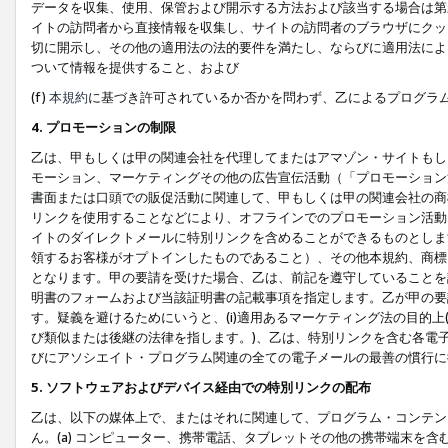
データを収集、使用、保管および開示する方法および該当する場合は第
イトの訪問者から直接情報を収集し、サイトの訪問者のブラウザにクッ
切に開示し、その他の適用法の法的要件を満たし、ならびに適用法によ
ついて情報を提供すること、および
(f)
本規約
に基づき許可されているか否かを問わず、乙によるプログラ
4. プロモーションの制限
乙は、甲もしくは甲の関連会社を代理してまたはアマゾン・サイトもし
モーション、マーケティングその他の広告宣伝活動（「プロモーション
書面または口頭での販促活動に関連して、甲もしくは甲の関連会社の商
リンクを使用することなどにより、オフラインでのプロモーション活動
イトのダイレクトメールに特別リンクを含めることができるものとしま
領するお客様がオプトインしたものであること）、その他本規約、商標
となります。甲の要請を受けた場合、乙は、前記を遵守していることを
明書のフォームおよび当該証明書の記載事項を指定します。乙が甲の要
す。疑義を避けるためにいうと、(i)適用あるマーケティング法の目的上(例
び類似または後継の法律を指します。)、乙は、特別リンクを含む各電子
びにアソシエイト・プログラム関連の全ての電子メールの最善の慣行に
5. ソフトウェアおよびデバイス経由での特別リンクの配布
乙は、以下の媒体上で、またはそれに関連して、プログラム・コンテン
ん。(a) コンピューター、携帯電話、タブレットその他の携帯端末を