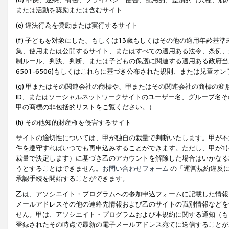
または活動を奨励または含むサイト
(e) 違法行為を奨励または実行するサイト
(f) 子どもを対象にした、もしくは13歳もしくはその他の適用年齢
集、使用または公開するサイト、またはすべての適用ある法令、条例、
制ルール、判決、判断、または子どもの保護に関連する適用ある政府当局の要
6501-6506)もしくはこれらに基づき公布された規則、または児童オ
(g) 甲またはその関連会社の商標や、甲またはその関連会社の商標の
ID、またはソーシャルネットワークサイトのユーザー名、グループ名
甲の商標の非包括的リストをご覧ください。）
(h) その他知的財産権を侵害するサイト
サイトの適切性については、甲が独自の裁量で判断いたします。甲が不
件を遵守すればいつでも再申込みすることができます。ただし、甲が1)
裁量で決定します）に基づき乙のアカウントを解除した場合はいかなる
うとすることはできません。
お問い合わせフォーム
の「運営規約違反に
承認手続を開始することができます。
乙は、アソシエイト・プログラムへの参加申込フォームに記載した情報
メールアドレスその他の連絡先情報および乙のサイトの識別情報などを
せん。甲は、アソシエイト・プログラムおよび本規約に関する通知（も
登録されたその時点で最新の電子メールアドレス宛てに送信することが