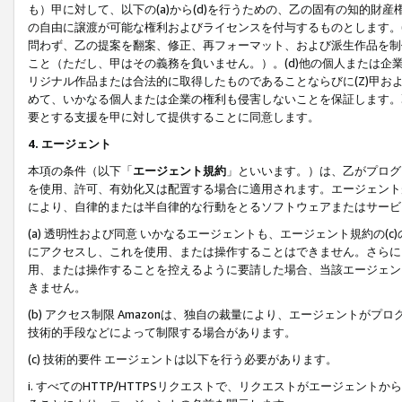
も）甲に対して、以下の(a)から(d)を行うための、乙の固有の知的
の自由に譲渡が可能な権利およびライセンスを付与するものとします。(
問わず、乙の提案を翻案、修正、再フォーマット、および派生作品を制
こと（ただし、甲はその義務を負いません。）。(d)他の個人または企
リジナル作品または合法的に取得したものであることならびに(Z)甲
めて、いかなる個人または企業の権利も侵害しないことを保証します。
要とする支援を甲に対して提供することに同意します。
4. エージェント
本項の条件（以下「
エージェント規約
」といいます。）は、乙がプログ
を使用、許可、有効化又は配置する場合に適用されます。エージェント
により、自律的または半自律的な行動をとるソフトウェアまたはサービ
(a) 透明性および同意 いかなるエージェントも、エージェント規約の
にアクセスし、これを使用、または操作することはできません。さらに、
用、または操作することを控えるように要請した場合、当該エージェン
きません。
(b) アクセス制限 Amazonは、独自の裁量により、エージェント
技術的手段などによって制限する場合があります。
(c) 技術的要件 エージェントは以下を行う必要があります。
i. すべてのHTTP/HTTPSリクエストで、リクエストがエージェ