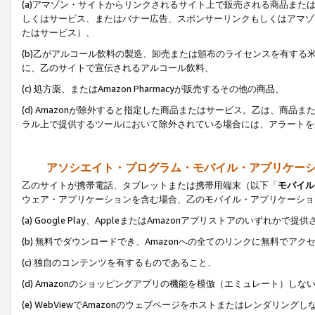
(a)アマゾン・サイトからリンクされるサイト上で販売される商品またはサ
しくはサービス、またはバナー広告、スポンサーリンクもしくはアマゾ
たはサービス）、
(b)乙がアルコール飲料の製造、卸売または頒布のライセンスを有す
に、乙のサイトで宣伝されるアルコール飲料、
(c) 処方薬、またはAmazon Pharmacyが販売するその他の商品、
(d) Amazonが除外すると指定した商品またはサービス。乙は、商品また
ラル上で提供するツールにおいて除外されている場合には、アラートを
アソシエイト・プログラム・モバイル・アプリケー
乙のサイトが携帯電話、タブレットまたは携帯用端末（以下「
モバイル
ウェア・アプリケーションを含む場合、乙のモバイル・アプリケーショ
(a) Google Play、AppleまたはAmazonアプリストアのいずれかで
(b) 無料でダウンロードでき、Amazonへの全てのリンクに無料でアク
(c) 独自のコンテンツを有するものであること、
(d) Amazonのショッピングアプリの機能を模倣（エミュレート）しな
(e) WebViewでAmazonのウェブページをホストまたはレンダリング