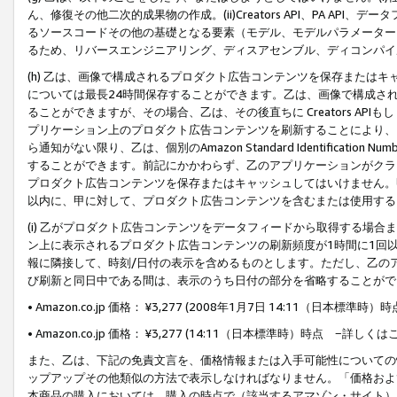
ん、修復その他二次的成果物の作成。(ii)Creators API、PA 
るソースコードその他の基礎となる要素（モデル、モデルパラメーター
るため、リバースエンジニアリング、ディスアセンブル、ディコンパイ
(h) 乙は、画像で構成されるプロダクト広告コンテンツを保存または
については最長24時間保存することができます。乙は、画像で構成さ
ることができますが、その場合、乙は、その後直ちに Creators AP
プリケーション上のプロダクト広告コンテンツを刷新することにより、
ら通知がない限り、乙は、個別のAmazon Standard Identification Nu
することができます。前記にかかわらず、乙のアプリケーションがクラ
プロダクト広告コンテンツを保存またはキャッシュしてはいけません。
以内に、甲に対して、プロダクト広告コンテンツを含むまたは使用する
(i) 乙がプロダクト広告コンテンツをデータフィードから取得する場合または
ン上に表示されるプロダクト広告コンテンツの刷新頻度が1時間に1回
報に隣接して、時刻/日付の表示を含めるものとします。ただし、乙の
び刷新と同日中である間は、表示のうち日付の部分を省略することがで
• Amazon.co.jp 価格： ¥3,277 (2008年1月7日 14:11（日本標準
• Amazon.co.jp 価格： ¥3,277 (14:11（日本標準時）時点 −詳しくは
また、乙は、下記の免責文言を、価格情報または入手可能性についての
ップアップその他類似の方法で表示しなければなりません。「価格およ
本商品の購入においては、購入の時点で（該当するアマゾン・サイト）