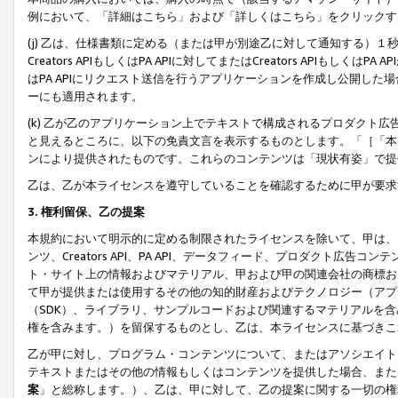
例において、「詳細はこちら」および「詳しくはこちら」をクリックす
(j) 乙は、仕様書類に定める（または甲が別途乙に対して通知する）
Creators APIもしくはPA APIに対してまたはCreators APIもしく
はPA APIにリクエスト送信を行うアプリケーションを作成し公開し
ーにも適用されます。
(k) 乙が乙のアプリケーション上でテキストで構成されるプロダクト
と見えるところに、以下の免責文言を表示するものとします。「［「本
ンにより提供されたものです。これらのコンテンツは「現状有姿」で提
乙は、乙が本ライセンスを遵守していることを確認するために甲が要求
3. 権利留保、乙の提案
本規約において明示的に定める制限されたライセンスを除いて、甲は、
ンツ、Creators API、PA API、データフィード、プロダクト
ト・サイト上の情報およびマテリアル、甲および甲の関連会社の商標お
て甲が提供または使用するその他の知的財産およびテクノロジー（アプ
（SDK）、ライブラリ、サンプルコードおよび関連するマテリアルを
権を含みます。）を留保するものとし、乙は、本ライセンスに基づきこ
乙が甲に対し、プログラム・コンテンツについて、またはアソシエイト
テキストまたはその他の情報もしくはコンテンツを提供した場合、また
案
」と総称します。）、乙は、甲に対して、乙の提案に関する一切の権