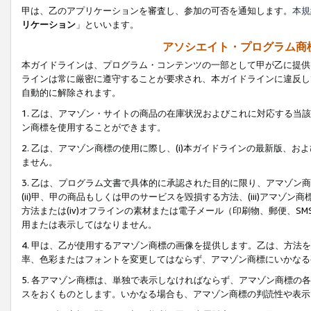
甲は、乙のアプリケーションを審査し、参加の可否を通知します。
本規
リケーション
」といいます。
アソシエイト・プログラム商
本ガイドラインは、プログラム・コンテンツの一部として甲が乙に提供
ラインは常に厳密に遵守することが要求され、本ガイドラインに違反し
自動的に解除されます。
1. 乙は、アマゾン・サイトの商品の在庫状況およびこれに対応する
ン商標を使用することができます。
2. 乙は、アマゾン商標の使用に際し、(i)本ガイドラインの最新版、およ
ません。
3. 乙は、プログラム文書で具体的に承認された目的に限り、アマゾン
(ii)甲、甲の商品もしくは甲のサービスを毀損する方法、(iii)アマ
方法または(iv)オフラインの素材または電子メール（印刷物、郵便、S
用または表示してはなりません。
4. 甲は、乙が使用するアマゾン商標の画像を提供します。乙は、方
率、色彩またはフォントを変更してはならず、アマゾン商標にいかなる
5. 各アマゾン商標は、単独で表示しなければならず、アマゾン商標
スをおくものとします。いかなる場合も、アマゾン商標の判読性や表示