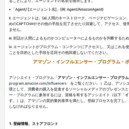
ることにより、エージェントの名前を開示します。
• 「Agent/ [エージェント名]」(例: Agent/AmazonAgent)
ii. エージェントは、(a) 人間のキーストローク、ページナビゲーシ
めのCAPTCHAやその他の手段を完了させたり回避して、アクセス、
ません。
iii. 対話が人間によるものかコンピューターによるものかを判断する
iv. エージェントがプログラム・コンテンツにアクセスし、又はこれ
ことを目的とした手段を迂回その他回避しないでください。
アマゾン・インフルエンサー・プログラム・
アソシエイト・プログラム「
アマゾン・インフルエンサー・プログラム
program.amazon.com/influencers
をご覧ください。）乙は、アソシエ
環として、消費者の購入を促進するソーシャルメディアのプレゼンスと
ー・プログラムに参加するには、資格を有するアソシエイト（以下「
イ
す。）は、アマゾンの質的量的基準を満たし、登録プロセスを完了し、
しなければなりません。
1.
登録情報、ストアフロント