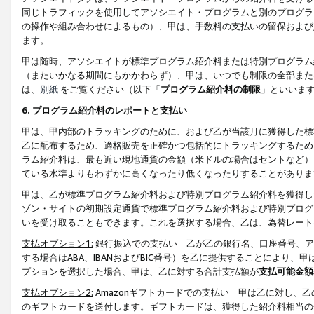
同じトラフィックを使用してアソシエイト・プログラムと別のプログラ
の操作や組み合わせによるもの）、甲は、手数料の支払いの留保および
ます。
甲は随時、アソシエイトが標準プログラム紹介料または特別プログラム
（またいかなる期間にもかかわらず）、甲は、いつでも制限の全部また
は、
別紙
をご覧ください（以下「
プログラム紹介料の制限
」といいま
6. プログラム紹介料のレポートと支払い
甲は、甲内部のトラッキングのために、および乙が当該月に獲得した標
乙に配布するため、適格販売を正確かつ包括的にトラッキングするため
ラム紹介料は、最も近い現地通貨の金額（米ドルの場合はセントなど）
ている水準よりもわずかに高くなったり低くなったりすることがありま
甲は、乙が標準プログラム紹介料および特別プログラム紹介料を獲得し
ゾン・サイトの初期設定通貨で標準プログラム紹介料および特別プログ
いを受け取ることもできます。これを選択する場合、乙は、為替レート
支払オプション1:
銀行振込での支払い 乙が乙の銀行名、口座番号、ア
する場合はABA、IBANおよびBIC番号）を乙に提供することにより
プションを選択した場合、甲は、乙に対する合計支払額が
支払可能金額
支払オプション2:
Amazonギフトカードでの支払い 甲は乙に対し、
のギフトカードを送付します。ギフトカードは、獲得した紹介料相当の