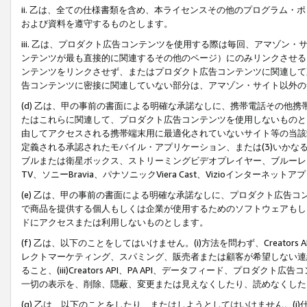
ii. 乙は、全ての仕様書類を含め、本ライセンスその他のプログラム
および資料を遵守するものとします。
iii. 乙は、プロダクト広告コンテンツを使用する際は毎回、アマゾ
ンテンツが最も直接的に関連するその他のページ）にのみリンクさせる
ンテンツをリンクさせず、またはプロダクト広告コンテンツに関連して
告コンテンツに密接に関連していない部分は、アマゾン・サイト以外の
(d) 乙は、甲の事前の書面による明確な承諾なしに、携帯電話その他
たはこれらに関連して、プロダクト広告コンテンツを使用しないものと
由してアクセスされる携帯端末用に最適化されていないサイト等の当該端
定義される承認されたモバイル・アプリケーション、または(3)いか
ブルまたは衛星ボックス、ストリーミングビデオプレイヤー、ブルーレイ
TV、ソニーBravia、パナソニックViera Cast、Vizioインター
(e) 乙は、甲の事前の書面による明確な承諾なしに、プロダクト広告
で商品を提供する個人もしくは企業が使用するためのソフトウェアもしくはその
ドにアクセスまたは利用しないものとします。
(f) 乙は、以下のことをしてはいけません。(i)方法を問わず、Creator
レクトマーケティング、スパミング、販売者または顧客が希望しない連
ること、(iii)Creators API、PA API、データフィード、プ
一切の表示を、削除、隠蔽、変更または見えなくしたり、読めなくした
(g) 乙は、以下のことをしたり、またはしようとしてはいけません。(