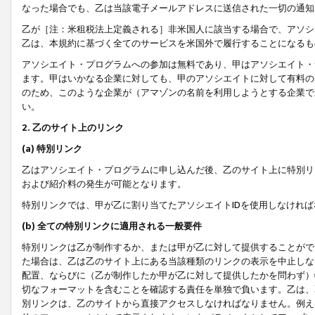
なった場合でも、乙は当該電子メールアドレスに送信された一切の通知
乙が［注：米租税法上定義される］非米国人に該当する場合で、アソシ
乙は、本規約に基づく全てのサービスを米国外で履行することになるも
アソシエイト・プログラムへの参加は無料であり、甲はアソシエイト・
ます。甲はいかなる企業に対しても、甲のアソシエイトに対して有料の
のため、このような企業が（アマゾンの名前を利用しようとする企業で
い。
2. 乙のサイト上のリンク
(a) 特別リンク
乙はアソシエイト・プログラムに申し込んだ後、乙のサイト上に特別リ
および紹介料の発生が可能となります。
特別リンクでは、甲が乙に割り当てたアソシエイトIDを使用しなけれ
(b) 全ての特別リンクに適用される一般要件
特別リンクは乙が制作するか、または甲が乙に対して提供することがで
た場合は、乙は乙のサイト上にある当該種類のリンクの表示を中止しな
配置、ならびに（乙が制作したか甲が乙に対して提供したかを問わず）
切なフォーマットを含むことを確認する責任を単独で負います。乙は、
別リンクは、乙のサイトから直接アクセスしなければなりません。例えば、