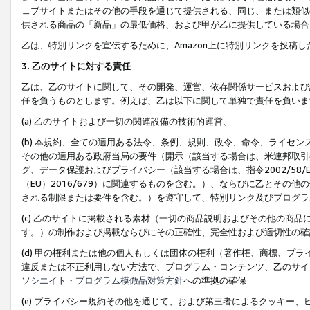
ェブサイトまたはその他の手段を通じて提供される、同じ、または類似
供される商品の「新品」の最低価格、および甲が乙に提供している場合
乙は、特別リンクを宣伝するために、Amazon上に特別リンクを投稿し
3. 乙のサイトに対する責任
乙は、乙のサイトに関して、その開発、運営、依存関係サービスおよび
任を負うものとします。例えば、乙は以下に関して単独で責任を負いま
(a) 乙のサイトおよび一切の関連設備の技術的運営、
(b) 本規約、全ての適用ある法令、条例、規則、政令、命令、ライセ
その他の適用ある政府当局の要件（開示（該当する場合は、米連邦取引
グ、データ保護およびプライバシー（該当する場合は、指令2002/58
（EU）2016/679）に関連するものを含む。）、ならびに乙とそ
される制限または要件を含む。）を遵守して、特別リンク及びプログラ
(c) 乙のサイトに掲載される素材（一切の商品説明およびその他の商
す。）の制作および掲載ならびにその正確性、完全性および適切性の確
(d) 甲の権利または他の個人もしくは団体の権利（著作権、商標、プ
違反または不正利用しない方法で、プログラム・コンテンツ、乙のサイ
ソシエイト・プログラム模倣品対策方針
への準拠の確保
(e) プライバシー規約その他を通じて、および第三者によるクッキー