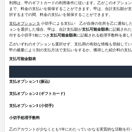
利用は、甲のギフトカードの利用条件に従います。乙がこのオプション
まで、料金の支払いを留保することができます。甲は、合計支払額が支
択するまでの間、料金の支払いを留保することができます。
支払オプション 3:
小切手による支払い 乙が自身の住所を乙に通知し
ョンを選択した場合、甲は、合計支払額が
支払可能金額表
に記載された
付する小切手1枚につき
支払可能金額表
に記載される処理手数料を差し
乙がいずれのオプションも選択せず、支払用の有効な情報も登録してい
甲の裁量により別の支払方法で支払いをするか、獲得した紹介料の支払
支払可能金額表
支払オプション1 (振込)
支払オプション2 (ギフトカード)
支払オプション3 (小切手)
小切手処理手数料
乙のアカウントが少なくとも1年にわたっていかなる実質的な活動を行