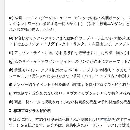
(d) 検索エンジン（グーグル、ヤフー、ビングその他の検索ポータル
ンのネットワークに参加する一切のサイト）（以下「
検索エンジン
」と
れたお客様が購入した商品、
(e) お客様がリンクをクリックまたは仲介ウェブページ上でその他の
イトに送るリンク（「
リダイレクト・リンク
」）を経由して、アマゾン
(f) アマゾン・サイトに適用される条件を遵守せずに、お客様に購入さ
(g) 乙のサイトからアマゾン・サイトへのリンクが適正にフォーマッ
(h) 承認モバイル・アプリ以外のモバイル・アプリ内の特別リンクまたはC
ツールにより提供されたものではない承認モバイル・アプリ内の特別リ
(i) メンバー紹介イベントの対象商品（関連する特別プログラム紹介料と
(j) 本規約で別途定めのない限り、サブスクリプションとして購入され
(k) 商品一覧ページに掲載されていない発表前の商品や予約開始前の商
3. 標準プログラム紹介料
甲は乙に対し、本紹介料率表に記載された制限および
本規約
を遵守す
す。）を支払います。紹介料は、適格収入のパーセンテージとして計算