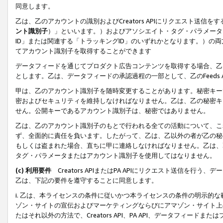
同意します。
乙は、乙のアカウントの識別およびCreators APIにリクエスト送
ント識別子
）」といいます。）およびアソシエイト・タグ・パラメータ（
ID」または関連する「トラッキングID」のいずれかとなります。）の両方
てアカウント識別子を取得することができます
データフィードを通じてプロダクト広告コンテンツを取得する場合、乙は、Cre
とします。乙は、データフィードの承認過程の一部として、乙のFeeds
甲は、乙のアカウント識別子を随時変更することがあります。秘密キー
密およびセキュリティを維持しなければなりません。乙は、乙の秘密キ
せん。公開キーであるアカウント識別子は、秘密ではありません。
乙は、乙のアカウント識別子のもとで行われる全ての活動について、こ
ず、全面的に責任を負います。したがって、乙は、乙以外の者が乙の秘
もしくは盗まれた場合、直ちに甲に連絡しなければなりません。乙は、
タグ・パラメータまたはアカウント識別子を使用してはなりません。
(c) 利用要件
Creators APIまたはPA APIにリクエスト送信を
乙は、下記の要件を遵守することに同意します。
i. 乙は、本ライセンスの条件に従いかつ本ライセンスの条件の明示的
ゾン・サイトの宣伝およびマーケティングならびにアマゾン・サイト上
たはそれ以外の方法で、Creators API、PA API、データフィー