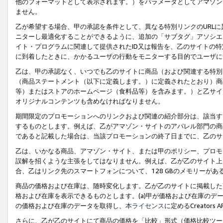
他のフォーマットとして表示されます。）をパラメータとしてアマゾン
ません。
乙が希望する場合、甲の承認を条件として、異なる特別リンクのURL
ニターし最適化することができるように、追加の「サブタグ」アソシエ
イト・プログラムに関連して提供されたID又は報告を、乙のサイトの
に到着したときに、かかるユーザの行動をモニターする目的でユーザに
乙は、甲の承認なく、いつでも乙のサイトに商品（および関連する特別
（商品ステートメント（以下に定義します。）に定義されたとおり）商
等）またはストアのホームページ（食料品等）を含みます。）と乙サイ
オリジナルコンテンツも含めなければなりません。
期間限定のプロモーションへのリンクおよび関連の紹介部分は、該当す
するものとします。例えば、乙がアマゾン・サイトのアパレル部門の商
であると記載した場合は、当該プロモーションの終了日までに、乙のサ
乙は、いかなる商品、アマゾン・サイト、または甲のポリシー、プロモ
誤解を招くような主張をしてはなりません。例えば、乙が乙のサイト上に
合、乙はリンク先のスマートフォンについて、128 GBのメモリーが
商品の価格および在庫は、随時変化します。乙が乙のサイトに掲載した
格および在庫を表示できるものとします。(a)甲が価格および在庫のデータを
の価格および在庫のデータを取得し、
本ライセンス
に定めるCreator
さらに、乙が乙のサイトにて商品の価格を「比較」形式（価格比較ツー