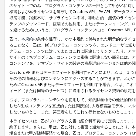
のサイト上でのみ、プログラム・コンテンツの一部として甲が乙に対し
様書および本ライセンスを遵守してCreators API、PA API、
取消可能、譲渡不可、サブライセンス不可、非独占的、無償のライセン
テンツのダウンロード、複製その他利用、またはデータマイニング、ロ
を避けるためにいうと、プログラム・コンテンツには、Creators AP
乙は、
本規約
の条件を遵守し、かつ本規約で付与された明示的なライセ
ることなく、乙は、(a)プログラム・コンテンツを、エンドユーザに
グラム・コンテンツに対してまたはこれに関連してリンクしたり、アマ
サイトのうちプログラム・コンテンツに密接に関連しない部分には、ア
コンテンツを、アマゾン・サイトの関連の商品詳細ページまたは他の関
Creators APIまたはデータフィードを利用することにより、乙は、
その他の情報およびコンテンツにアクセスすることができます。乙がこ
ためにCreators APIまたはデータフィードを利用する場合、乙は、こ
ィード（または同等のサービス）に適用されるライセンス契約の規定を
乙は、プログラム・コンテンツを使用して、知的財産権その他法的権利
したAI生成コンテンツを直接的または間接的に大規模言語モデル、マ
しないものとし、また、第三者をしてこれを行わせないものとします。
本ライセンスは、乙がプログラム文書（紹介料率表にて定義します。）
終了します。さらに、甲は、乙に対して書面で通知することにより、本
場合または甲が随時要請する場合、乙は、プログラム・コンテンツ（Cre