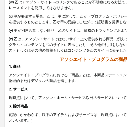
(w) 乙はアマゾン・サイトへのリンクであることが不明瞭になる方法
レースメントを使用してはなりません。
(x) 甲が要請する場合、乙は、甲に対して、乙が（プログラム・ポリ
を提供するものとします。乙が甲の要請にしたがって証明書を提供しな
(y) 甲が別途合意しない限り、乙のサイトは、価格のトラッキングお
(z) 乙は、アマゾン・サイトではないサイト上で提供される商品（例
グラム・コンテンツを乙のサイトに表示したり、その他の利用をしない
ストもしくはその他の情報もしくはコンテンツを乙のサイトに表示した
アソシエイト・プログラムの商
1. 商品
アソシエイト・プログラムにおける「商品」とは、本商品ステートメン
物理的またはデジタルの商品を指します。
2. サービス
現時点において、アマゾン・ホーム・サービス以外のサービスについて
3. 除外商品
前記にかかわらず、以下のアイテムおよびサービスは、現時点において
といいます。）