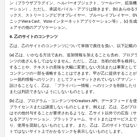
ン（ブラウザプラグイン、ヘルパーオブジェクト、ツールバー、拡張機
ーション）。ただし、承認モバイル・アプリは除きます。(b) あらゆ
ックス、ストリーミングビデオプレイヤー、ブルーレイプレイヤー、DVDプ
ニックViera Cast、Vizioインターネットアプリケーション等）。(
ェアその他のアプリケーション。
6. 乙のサイトのコンテンツ
乙は、乙のサイトのコンテンツについて単独で責任を負い、以下記載の
(a) 乙は、いかなる方法であれ、追加情報を加えることも含め、プロ
ンツの改ざんをしてはなりません。ただし、乙は、当初の比率を維持し
することや、テキストの意味を大幅に変更しない方法または事実として
コンテンツの一部を省略することはできます。甲が乙に提供することが
シー規約情報へのリンク）としてフォーマットされていないアマゾン・
設けることなく、乙は、「プライバシー情報」へのリンクを削除したり
または判読できないようにしないものとします。
(b) 乙は、プログラム・コンテンツやCreators API、データフ
ブライセンスまたは譲渡しないものとします。例えば、乙は、乙がプロ
はその他付与することが要求されるような、乙サイト以外での広告（サ
なるアプリケーション、プラットフォーム、サイトまたはサービス上で
り、使用を奨励しないものとします。 また、乙は、乙のサイトではな
トではないサイト上でかかるリンクを表示しないものとします。