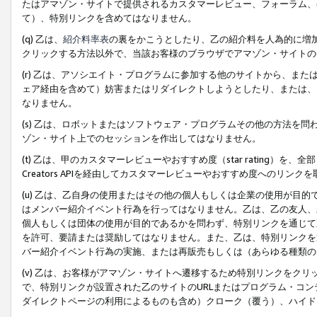
たはアマゾン・サイトで提供されるカスタマーレビュー、フォーラム、
て）、特別リンクを含めてはなりません。
(q) 乙は、
紹介料率表
の裏をかこうとしたり、乙の紹介料を人為的に増
クリックする方法以外で、当該お客様のブラウザでアマゾン・サイトの
(r) 乙は、アソシエイト・プログラムに参加する他のサイトから、ま
ェア経由を含めて）妨害またはリダイレクトしようとしたり、または、
なりません。
(s) 乙は、ロボットまたはソフトウェア・プログラムその他の方法を
ゾン・サイト上でのセッションを作出してはなりません。
(t) 乙は、甲のカスタマーレビューやおすすめ度（star rating
Creators APIを経由してカスタマーレビューやおすすめ度へのリンク
(u) 乙は、乙自身の使用またはその他の個人もしくは企業の使用が目
はメンバー紹介イベント行為を行ってはなりません。乙は、乙の友人、
個人もしくは団体の使用が目的であるかを問わず、特別リンクを通じて
を許可、要請または奨励してはなりません。また、乙は、特別リンクを
バー紹介イベント行為の実施、または再販売もしくは（あらゆる種類の
(v) 乙は、お客様がアマゾン・サイトへ遷移するため特別リンクをク
で、特別リンクが設置された乙のサイトのURLまたはプログラム・コ
ダイレクトページの利用によるものも含め）クローク（覆う）、ハイド