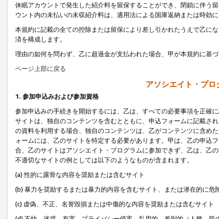
休眠アカウントで発生した紹介料を留保することができ、閉鎖に伴う留
ウント内の未払いの未収紹介料は、適用法による国庫返納または時効に
本規約に記載の全ての控除または留保により差し引かれたうえで乙にな
済を構成します。
理由の如何を問わず、乙に超過金が支払われた場合、甲が本規約に基づ
ページ上部に戻る
アソシエイト・プロ
1. 参加申込みおよび参加資格
参加申込みの手続きを開始するには、乙は、すべての必要事項を正確に
サイトは、独自のコンテンツを含むとともに、申込フォームに記載され
の資料を利用する場合、独自のコンテンツは、乙がコンテンツに含めた
ォームには、乙のサイトを特定する必要があります。甲は、乙の申込フ
合、乙のサイトはアソシエイト・プログラムに参加できず、乙は、乙の
不適切なサイトの例としては以下のようなものが含まれます。
(a) 性的に露骨な内容を奨励または含むサイト
(b) 暴力を奨励するまたは暴力的内容を含むサイト、または潜在的に
(c) 虚偽、不正、名誉毀損または中傷的な内容を奨励または含むサイト
(d) 不快、迷惑、有害、プライバシー侵害、乱用的、差別的（人種、