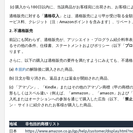
(c) 購入から180日以内に、当該商品がお客様宛に出荷され、お客
適格販売に対する「
適格収入
」とは、適格販売により甲が受け取る金額
ービス料、クレジット［注：Amazonポイントを含みます］、リベー
2. 不適格販売
前記にも関わらず、適格販売が、アソシエイト・プログラム紹介料率表
るその他の条件、仕様書、ステートメントおよびポリシー（以下「
プロ
ります 。
さらに、以下の購入は適格販売の要件を満たすようにみえても、不適格
(a)
本規約
の解除後に購入された商品、
(b) 注文が取り消され、返品または返金が開始された商品、
(c) 「アマゾン」、「Kindle」またはその他のアマゾン商標（甲
形もしくはスペル違い（例えば、「ammazon」、「amaozn」およ
入札またはオークションへの参加を通じて購入した広告（以下、「
禁止
ン・ サイトに紹介されたお客様が購入した商品、
地域
非包括的商標リスト
日本
https://www.amazon.co.jp/gp/help/customer/display.html