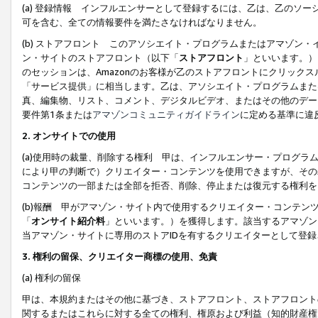
(a) 登録情報 インフルエンサーとして登録するには、乙は、乙のソ
可を含む、全ての情報要件を満たさなければなりません。
(b) ストアフロント このアソシエイト・プログラムまたはアマゾン
ン・サイトのストアフロント（以下「
ストアフロント
」といいます。）
のセッションは、Amazonのお客様が乙のストアフロントにクリック
「サービス提供」に相当します。乙は、アソシエイト・プログラムまた
真、編集物、リスト、コメント、デジタルビデオ、またはその他のデー
要件第1条または
アマゾンコミュニティガイドライン
に定める基準に違
2.
オンサイトでの使用
(a)使用時の裁量、削除する権利 甲は、インフルエンサー・プログラ
により甲の判断で）クリエイター・コンテンツを使用できますが、その
コンテンツの一部または全部を拒否、削除、停止または復元する権利を
(b)報酬 甲がアマゾン・サイト内で使用するクリエイター・コンテン
「
オンサイト紹介料
」といいます。）を獲得します。該当するアマゾン
当アマゾン・サイトに専用のストアIDを有するクリエイターとして登
3.
権利の留保、クリエイター商標の使用、免責
(a) 権利の留保
甲は、本規約またはその他に基づき、ストアフロント、ストアフロント
関するまたはこれらに対する全ての権利、権原および利益（知的財産権