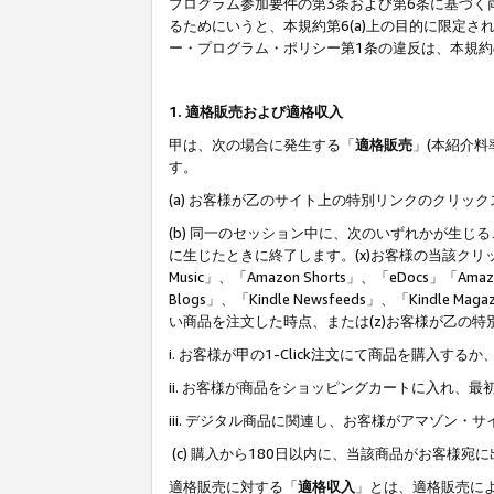
プログラム参加要件の第3条および第6条に基づく
るためにいうと、本規約第6(a)上の目的に限定
ー・プログラム・ポリシー第1条の違反は、本規
1. 適格販売および適格収入
甲は、次の場合に発生する「
適格販売
」(本紹介
す。
(a) お客様が乙のサイト上の特別リンクのクリッ
(b) 同一のセッション中に、次のいずれかが生
に生じたときに終了します。(x)お客様の当該クリ
Music」、「Amazon Shorts」、「eDocs」「Ama
Blogs」、「Kindle Newsfeeds」、「Ki
い商品を注文した時点、または(z)お客様が乙の
i. お客様が甲の1-Click注文にて商品を購入するか
ii. お客様が商品をショッピングカートに入れ
iii. デジタル商品に関連し、お客様がアマゾ
(c) 購入から180日以内に、当該商品がお客
適格販売に対する「
適格収入
」とは、適格販売に