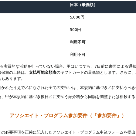
日本（最低額）
5,000円
500円
利用不可
利用不可
なる実質的な活動を行っていない場合、甲はいつでも、7日前に書面による通
留保額の上限は、
支払可能金額表
のギフトカードの最低額とします。さらに、
合もあります。
引かれたうえで乙になされた全ての支払いは、本規約に基づき乙に支払うべき
合、甲が本規約に基づき後日乙に支払う紹介料から同額を調整または相殺する
アソシエイト・プログラム参加要件（「参加要件」）
ての必要事項を正確に記入したアソシエイト・プログラム申込フォームを提出