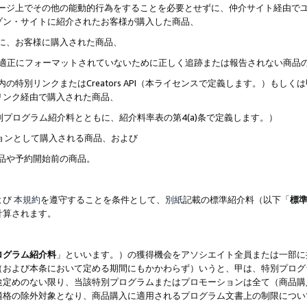
ブページ上でその他の能動的行為をすることを必要とせずに、仲介サイト経由で
ゾン・サイトに紹介されたお客様が購入した商品、
ずに、お客様に購入された商品、
クが適正にフォーマットされていないために正しく追跡または報告されない商品
内の特別リンクまたはCreators API（本ライセンスで定義します。）も
リンク経由で購入された商品、
特別プログラム紹介料とともに、紹介料率表の第4(a)条で定義します。）
ションとして購入される商品、および
商品や予約開始前の商品。
よび
本規約
を遵守することを条件として、
別紙
記載の標準紹介料（以下「
標
計算されます。
ログラム紹介料
」といいます。）の獲得機会をアソシエイト全員または一部に
（および本条において定める期間にもかかわらず）いうと、甲は、特別プログ
途定めのない限り、当該特別プログラムまたはプロモーションは全て（商品購
適格の除外対象となり、商品購入に適用されるプログラム文書上の制限につい