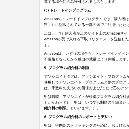
連する場合にのみ許可されるものとします。
(c) トレードインプログラム
Amazonのトレードインプログラムでは、購入者
料」）に記載されている一部の国でご利用いただ
乙は、（1）購入者が乙のサイト上のAmazon
Amazonが受け入れる下取りリクエストを送信し
す。
Amazonは、いずれの場合も、トレードインイベ
不適格となったかを独自の裁量により判断します
5. プログラム紹介料の制限
アソシエイトタグは、アソシエイト・プログラム
使用してアソシエイト・プログラムと別のプログ
は、手数料の支払いの留保および/または乙のア
甲は随時、アソシエイトが標準プログラム紹介料
もかかわらず）、甲は、いつでも制限の全部また
紹介料の制限
」といいます。）。
6. プログラム紹介料のレポートと支払い
甲は、甲内部のトラッキングのために、および乙