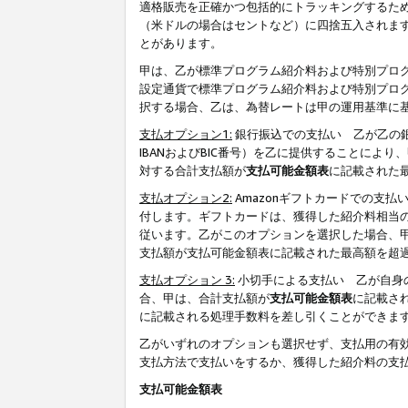
適格販売を正確かつ包括的にトラッキングするた
（米ドルの場合はセントなど）に四捨五入されま
とがあります。
甲は、乙が標準プログラム紹介料および特別プロ
設定通貨で標準プログラム紹介料および特別プロ
択する場合、乙は、為替レートは甲の運用基準に
支払オプション1:
銀行振込での支払い 乙が乙の銀
IBANおよびBIC番号）を乙に提供することに
対する合計支払額が
支払可能金額表
に記載された
支払オプション2:
Amazonギフトカードでの支
付します。ギフトカードは、獲得した紹介料相当
従います。乙がこのオプションを選択した場合、
支払額が支払可能金額表に記載された最高額を超
支払オプション 3:
小切手による支払い 乙が自身
合、甲は、合計支払額が
支払可能金額表
に記載さ
に記載される処理手数料を差し引くことができま
乙がいずれのオプションも選択せず、支払用の有
支払方法で支払いをするか、獲得した紹介料の支
支払可能金額表