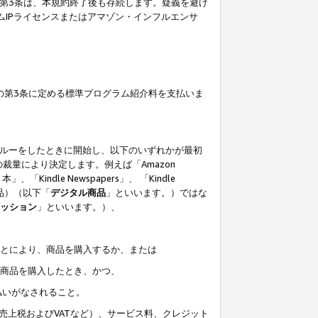
の第3条は、本規約終了後も存続します。疑義を避け
ムIPライセンスまたはアマゾン・インフルエンサ
の第3条に定める標準プログラム紹介料を支払いま
スルーをしたときに開始し、以下のいずれかが最初
裁量により決定します。例えば「Amazon
」、「Kindle Newspapers」、 「Kindle
は商品）（以下「
デジタル商品
」といいます。）ではな
ッション
」といいます。）、
ことにより、商品を購入するか、または
該商品を購入したとき、かつ、
払いがなされること。
売上税およびVATなど）、サービス料、クレジット