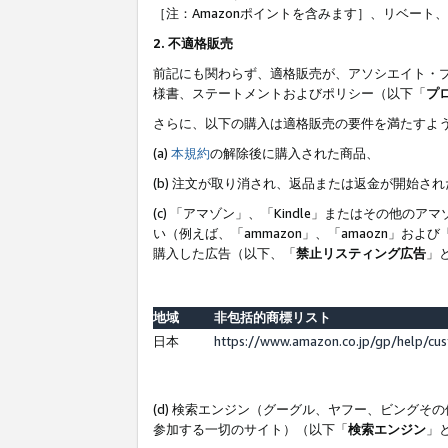
［注：Amazonポイントを含みます］、リベー
2. 不適格販売
前記にも関わらず、適格販売が、アソシエイト・
様書、ステートメントおよびポリシー（以下「
プ
さらに、以下の購入は適格販売の要件を満たすよ
(a)
本規約
の解除後に購入された商品、
(b) 注文が取り消され、返品または返金が開始さ
(c) 「アマゾン」、「Kindle」またはその
い（例えば、「ammazon」、「amaozn」お
購入した広告（以下、「
禁止リスティング広告
」
地域
非包括的商標リスト
日本
https://www.amazon.co.jp/gp/help/cu
(d) 検索エンジン（グーグル、ヤフー、ビング
参加する一切のサイト）（以下「
検索エンジン
」