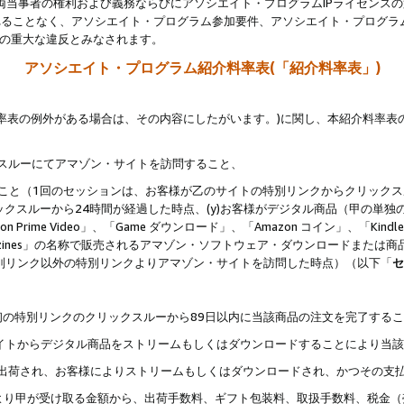
両当事者の権利および義務ならびにアソシエイト・プログラムIPライセンス
されることなく、アソシエイト・プログラム参加要件、アソシエイト・プログラ
約の重大な違反とみなされます。
アソシエイト・プログラム紹介料率表(「紹介料率表」)
料率表の例外がある場合は、その内容にしたがいます。)に関し、本紹介料率表
クスルーにてアマゾン・サイトを訪問すること、
じること（1回のセッションは、お客様が乙のサイトの特別リンクからクリック
ックスルーから24時間が経過した時点、(y)お客様がデジタル商品（甲の単独の
zon Prime Video」、「Game ダウンロード」、「Amazon コイン」、「Kindle 本
ndle Magazines」の名称で販売されるアマゾン・ソフトウェア・ダウンロードまた
特別リンク以外の特別リンクよりアマゾン・サイトを訪問した時点）（以下「
セ
、
、最初の特別リンクのクリックスルーから89日以内に当該商品の注文を完了する
ン・サイトからデジタル商品をストリームもしくはダウンロードすることにより当
様宛に出荷され、お客様によりストリームもしくはダウンロードされ、かつその支
より甲が受け取る金額から、出荷手数料、ギフト包装料、取扱手数料、税金（