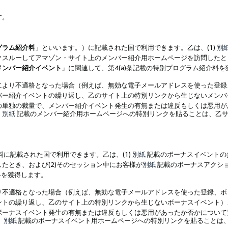
す。
グラム紹介料
」といいます。）に記載された国で利用できます。乙は、(1)
別
スルーしてアマゾン・サイト上のメンバー紹介用ホームページを訪問したとき
メンバー紹介イベント
」に関連して、第4(a)条記載の特別プログラム紹介料
により不適格となった場合（例えば、無効な電子メールアドレスを使った登録
バー紹介イベントの繰り返し、乙のサイト上の特別リンクから生じないメンバ
の単独の裁量で、メンバー紹介イベント発生の有無または違反もしくは悪用が
、
別紙
記載のメンバー紹介用ホームページへの特別リンクを貼ることは、乙サ
に記載された国で利用できます。乙は、(1)
別紙
記載のボーナスイベントの
たとき、および(2)そのセッション中にお客様が
別紙
記載のボーナスアクシ
料を獲得します。
り不適格となった場合（例えば、無効な電子メールアドレスを使った登録、ボ
ントの繰り返し、乙のサイト上の特別リンクから生じないボーナスイベント）
ボーナスイベント発生の有無または違反もしくは悪用があったか否かについて
、
別紙
記載のボーナスイベント用ホームページへの特別リンクを貼ることは