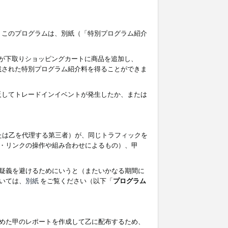
す。このプログラムは、別紙（「特別プログラム紹介
者が下取りショッピングカートに商品を追加し、
記載された特別プログラム紹介料を得ることができま
違反してトレードインイベントが発生したか、または
たは乙を代理する第三者）が、同じトラフィックを
・リンクの操作や組み合わせによるもの）、甲
疑義を避けるためにいうと（またいかなる期間に
いては、
別紙
をご覧ください（以下「
プログラム
めた甲のレポートを作成して乙に配布するため、