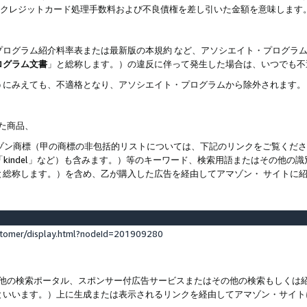
ト、クレジットカード処理手数料および不良債権を差し引いた金額を意味します
プログラム紹介料率表または最新版の本規約 など、アソシエイト・プログラ
ログラム文書
」と総称します。）の違反に伴って発生した場合は、いつでも不
うにみえても、不適格となり、アソシエイト・プログラムから除外されます。
れた商品、
他のアマゾン商標（甲の商標の非包括的リストについては、下記のリンクをご覧く
よび「kindel」など）も含みます。）等のキーワード、検索用語またはその
と総称します。）を含め、乙が購入した広告を経由してアマゾン・ サイトに
stomer/display.html?nodeId=201909280
その他の検索ポータル、スポンサー付広告サービスまたはその他の検索もしく
といいます。）上に生成または表示されるリンクを経由してアマゾン・サイト