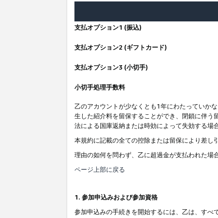
支払オプション1 (振込)
支払オプション2 (ギフトカード)
支払オプション3 (小切手)
小切手処理手数料
乙のアカウントが少なくとも1年にわたっていか
生した紹介料を留保することができ、閉鎖に伴う
法による国庫返納または時効によって失効する場
本規約に記載の全ての控除または留保により差し
理由の如何を問わず、乙に超過金が支払われた場
ページ上部に戻る
1. 参加申込みおよび参加資格
参加申込みの手続きを開始するには、乙は、すべ