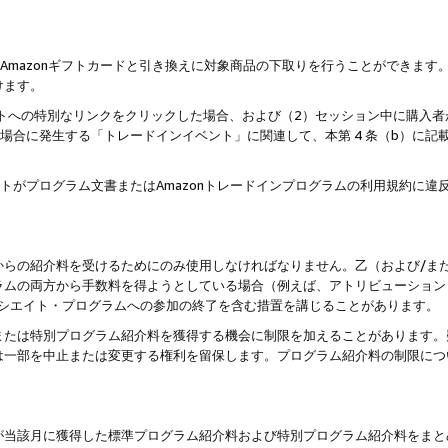
はAmazonギフトカードと引き換えに対象商品の下取りを行うことができま
けます。
サイトへの特別なリンクをクリックした場合、および（2）セッション中に購入
た場合に発生する「トレードインイベント」に関連して、本第 4 条（b）に
ントがプログラム文書またはAmazonトレードインプログラムの利用規約に
。
からの紹介料を受けるためにのみ使用しなければなりません。乙（および/ま
ラムの両方から手数料を得ようとしている場合（例えば、アトリビューション
ソシエイト・プログラムへの参加の終了を含む措置を講じることがあります。
または特別プログラム紹介料を獲得する機会に制限を加えることがあります。
は一部を中止または変更する権利を留保します。プログラム紹介料の制限につ
が当該月に獲得した標準プログラム紹介料および特別プログラム紹介料をまと