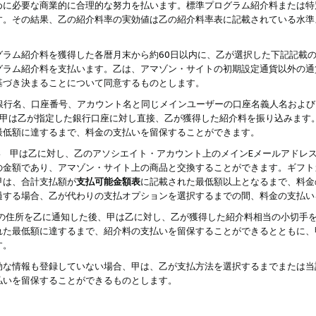
めに必要な商業的に合理的な努力を払います。標準プログラム紹介料または特
す。その結果、乙の紹介料率の実効値は乙の紹介料率表に記載されている水準
グラム紹介料を獲得した各暦月末から約60日以内に、乙が選択した下記記載
グラム紹介料を支払います。乙は、アマゾン・サイトの初期設定通貨以外の通
基づき決まることについて同意するものとします。
行名、口座番号、アカウント名と同じメインユーザーの口座名義人名および
より、甲は乙が指定した銀行口座に対し直接、乙が獲得した紹介料を振り込みま
最低額に達するまで、料金の支払いを留保することができます。
払い 甲は乙に対し、乙のアソシエイト・アカウント上のメインEメールアドレ
の金額であり、アマゾン・サイト上の商品と交換することができます。ギフト
甲は、合計支払額が
支払可能金額表
に記載された最低額以上となるまで、料金
過する場合、乙が代わりの支払オプションを選択するまでの間、料金の支払い
の住所を乙に通知した後、甲は乙に対し、乙が獲得した紹介料相当の小切手
れた最低額に達するまで、紹介料の支払いを留保することができるとともに、
す。
効な情報も登録していない場合、甲は、乙が支払方法を選択するまでまたは当
払いを留保することができるものとします。