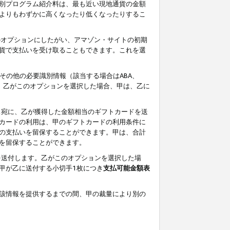
別プログラム紹介料は、最も近い現地通貨の金額
よりもわずかに高くなったり低くなったりするこ
のオプションにしたがい、アマゾン・サイトの初期
貨で支払いを受け取ることもできます。これを選
その他の必要識別情報（該当する場合はABA、
す。乙がこのオプションを選択した場合、甲は、乙に
ス宛に、乙が獲得した金額相当のギフトカードを送
カードの利用は、甲のギフトカードの利用条件に
の支払いを留保することができます。甲は、合計
を留保することができます。
を送付します。乙がこのオプションを選択した場
甲が乙に送付する小切手1枚につき
支払可能金額表
該情報を提供するまでの間、甲の裁量により別の