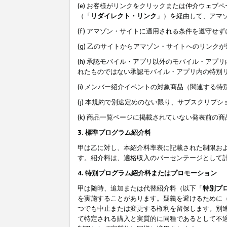
(e) お客様がリンクをクリックまたは仲介ウェ
（「
リダイレクト・リンク
」）を経由して、アマ
(f) アマゾン・サイトに適用される条件を遵守せ
(g) 乙のサイトからアマゾン・サイトへのリン
(h) 承認モバイル・アプリ以外のモバイル・アプリ
れたものではない承認モバイル・アプリ内の特別
(i) メンバー紹介イベントの対象商品（関連する
(j) 本規約で別途定めのない限り、サブスクリプ
(k) 商品一覧ページに掲載されていない発表前の
3. 標準プログラム紹介料
甲は乙に対し、本紹介料率表に記載された制限お
す。紹介料は、適格収入のパーセンテージとして
4. 特別プログラム紹介料またはプロモーション
甲は随時、追加または代替紹介料（以下「
特別プ
を実施することがあります。疑義を避けるために
つでも中止または変更する権利を留保します。別
て特定される購入と実質的に同種であるとして不