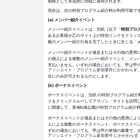
制限として実質的に同様に適用されます。
現在は、次の特別プログラム紹介料が利用可能で
(a) メンバー紹介イベント
メンバー紹介イベントは、
別紙
（以下「
特別プロ
あるお客様が乙のサイト上の特別リンクをクリック
載のメンバー紹介行為を完了したときに生じる「
メンバー紹介イベントが違反またはその他の悪用
の個人による複数のメンバー紹介イベント、メン
支払いません。いずれの場合においても、甲は甲
アソシエイト・プログラム参加要件
にかかわらず
合にのみ許可されるものとします。
(b) ボーナスイベント
ボーナスイベントは、
別紙
の特別プログラム紹介料
クをクリックスルーしてアマゾン・サイトを訪問し
に関連して、第4(b)条記載の特別プログラム紹介
ボーナスイベントが違反またはその他の悪用によ
人による複数のボーナスイベント、ボーナスイベ
ずれの場合においても、甲は甲の単独の裁量で、
アソシエイト・プログラム参加要件
にかかわらず