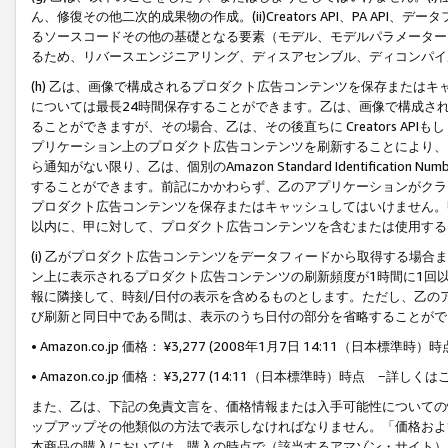
ん、修復その他二次的成果物の作成。(ii)Creators API、PA 
るソースコードその他の基礎となる要素（モデル、モデルパラメーター
るため、リバースエンジニアリング、ディスアセンブル、ディコンパイ
(h) 乙は、画像で構成されるプロダクト広告コンテンツを保存または
については最長24時間保存することができます。乙は、画像で構成さ
ることができますが、その場合、乙は、その後直ちに Creators AP
プリケーション上のプロダクト広告コンテンツを刷新することにより、
ら通知がない限り、乙は、個別のAmazon Standard Identification Nu
することができます。前記にかかわらず、乙のアプリケーションがクラ
プロダクト広告コンテンツを保存またはキャッシュしてはいけません。
以内に、甲に対して、プロダクト広告コンテンツを含むまたは使用する
(i) 乙がプロダクト広告コンテンツをデータフィードから取得する場合または
ン上に表示されるプロダクト広告コンテンツの刷新頻度が1時間に1回
報に隣接して、時刻/日付の表示を含めるものとします。ただし、乙の
び刷新と同日中である間は、表示のうち日付の部分を省略することがで
• Amazon.co.jp 価格： ¥3,277 (2008年1月7日 14:11（日本標準
• Amazon.co.jp 価格： ¥3,277 (14:11（日本標準時）時点 −詳しくは
また、乙は、下記の免責文言を、価格情報または入手可能性についての
ップアップその他類似の方法で表示しなければなりません。「価格およ
本商品の購入においては、購入の時点で（該当するアマゾン・サイト）