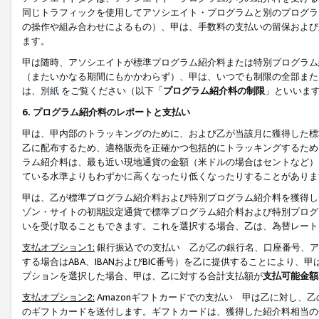
同じトラフィックを使用してアソシエイト・プログラムと別のプログラ
の操作や組み合わせによるもの）、甲は、手数料の支払いの留保および
ます。
甲は随時、アソシエイトが標準プログラム紹介料または特別プログラム
（またいかなる期間にもかかわらず）、甲は、いつでも制限の全部また
は、
別紙
をご覧ください（以下「
プログラム紹介料の制限
」といいま
6. プログラム紹介料のレポートと支払い
甲は、甲内部のトラッキングのために、および乙が当該月に獲得した標
乙に配布するため、適格販売を正確かつ包括的にトラッキングするため
ラム紹介料は、最も近い現地通貨の金額（米ドルの場合はセントなど）
ている水準よりもわずかに高くなったり低くなったりすることがありま
甲は、乙が標準プログラム紹介料および特別プログラム紹介料を獲得し
ゾン・サイトの初期設定通貨で標準プログラム紹介料および特別プログ
いを受け取ることもできます。これを選択する場合、乙は、為替レート
支払オプション1:
銀行振込での支払い 乙が乙の銀行名、口座番号、ア
する場合はABA、IBANおよびBIC番号）を乙に提供することにより
プションを選択した場合、甲は、乙に対する合計支払額が
支払可能金額
支払オプション2:
Amazonギフトカードでの支払い 甲は乙に対し、
のギフトカードを送付します。ギフトカードは、獲得した紹介料相当の