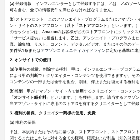
(a) 登録情報 インフルエンサーとして登録するには、乙は、乙のソ
可を含む、全ての情報要件を満たさなければなりません。
(b) ストアフロント このアソシエイト・プログラムまたはアマゾン
ン・サイトのストアフロント（以下「
ストアフロント
」といいます。）
のセッションは、Amazonのお客様が乙のストアフロントにクリック
「サービス提供」に相当します。乙は、アソシエイト・プログラムまた
真、編集物、リスト、コメント、デジタルビデオ、またはその他のデー
要件第1条または
アマゾンコミュニティガイドライン
に定める基準に違
2.
オンサイトでの使用
(a)使用時の裁量、削除する権利 甲は、インフルエンサー・プログラ
により甲の判断で）クリエイター・コンテンツを使用できますが、その
コンテンツの一部または全部を拒否、削除、停止または復元する権利を
(b)報酬 甲がアマゾン・サイト内で使用するクリエイター・コンテン
「
オンサイト紹介料
」といいます。）を獲得します。該当するアマゾン
当アマゾン・サイトに専用のストアIDを有するクリエイターとして登
3.
権利の留保、クリエイター商標の使用、免責
(a) 権利の留保
甲は、本規約またはその他に基づき、ストアフロント、ストアフロント
関するまたはこれらに対する全ての権利、権原および利益（知的財産権