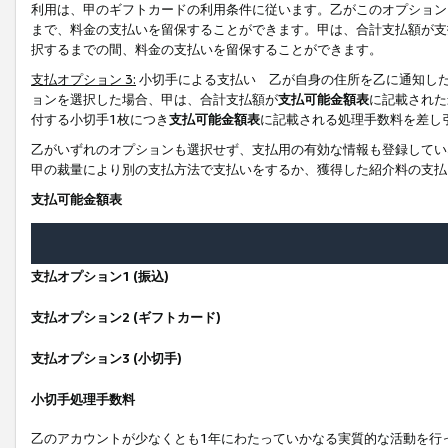
利用は、甲のギフトカードの利用条件に従います。乙がこのオプション
まで、料金の支払いを留保することができます。甲は、合計支払額が支
択するまでの間、料金の支払いを留保することができます。
支払オプション 3:
小切手による支払い 乙が自身の住所を乙に通知し
ョンを選択した場合、甲は、合計支払額が
支払可能金額表
に記載された
付する小切手1枚につき
支払可能金額表
に記載される処理手数料を差し
乙がいずれのオプションも選択せず、支払用の有効な情報も登録してい
甲の裁量により別の支払方法で支払いをするか、獲得した紹介料の支払
支払可能金額表
支払オプション1 (振込)
支払オプション2 (ギフトカード)
支払オプション3 (小切手)
小切手処理手数料
乙のアカウントが少なくとも1年にわたっていかなる実質的な活動を行