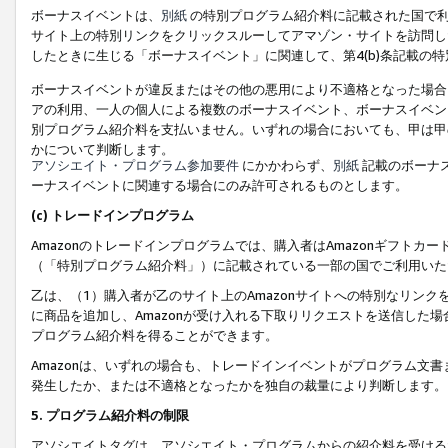
ボーナスイベントは、
別紙
の特別プログラム紹介料に記載された国で利
サイト上の特別リンクをクリックスルーしてアマゾン・サイトを訪問した
したときに生じる「ボーナスイベント」に関連して、第4(b)条記載の
ボーナスイベントが違反またはその他の悪用により不適格となった場合
アの利用、一人の個人による複数のボーナスイベント、ボーナスイベン
別プログラム紹介料を支払いません。いずれの場合においても、甲は甲
かについて判断します。
アソシエイト・プログラム参加要件
にかかわらず、
別紙
記載のボーナ
ーナスイベントに関連する場合にのみ許可されるものとします。
(c) トレードインプログラム
Amazonのトレードインプログラムでは、購入者はAmazonギフト
（「特別プログラム紹介料」）に記載されている一部の国でご利用いた
乙は、（1）購入者が乙のサイト上のAmazonサイトへの特別なリン
に商品を追加し、Amazonが受け入れる下取りリクエストを送信した場
プログラム紹介料を得ることができます。
Amazonは、いずれの場合も、トレードインイベントがプログラム文書
発生したか、または不適格となったかを独自の裁量により判断します。
5. プログラム紹介料の制限
アソシエイトタグは、アソシエイト・プログラムからの紹介料を受ける