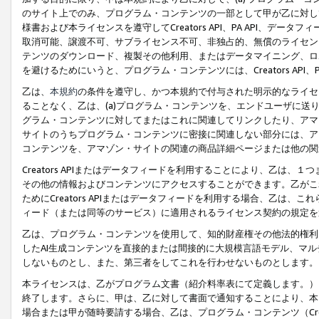
のサイト上でのみ、プログラム・コンテンツの一部として甲が乙に対し
様書および本ライセンスを遵守してCreators API、PA API、
取消可能、譲渡不可、サブライセンス不可、非独占的、無償のライセン
テンツのダウンロード、複製その他利用、またはデータマイニング、ロ
を避けるためにいうと、プログラム・コンテンツには、Creators AP
乙は、
本規約
の条件を遵守し、かつ本規約で付与された明示的なライセ
ることなく、乙は、(a)プログラム・コンテンツを、エンドユーザに
グラム・コンテンツに対してまたはこれに関連してリンクしたり、アマ
サイトのうちプログラム・コンテンツに密接に関連しない部分には、ア
コンテンツを、アマゾン・サイトの関連の商品詳細ページまたは他の関
Creators APIまたはデータフィードを利用することにより、乙は、
その他の情報およびコンテンツにアクセスすることができます。乙がこ
ためにCreators APIまたはデータフィードを利用する場合、乙は、こ
ィード（または同等のサービス）に適用されるライセンス契約の規定を
乙は、プログラム・コンテンツを使用して、知的財産権その他法的権利
したAI生成コンテンツを直接的または間接的に大規模言語モデル、マ
しないものとし、また、第三者をしてこれを行わせないものとします。
本ライセンスは、乙がプログラム文書（紹介料率表にて定義します。）
終了します。さらに、甲は、乙に対して書面で通知することにより、本
場合または甲が随時要請する場合、乙は、プログラム・コンテンツ（Cre