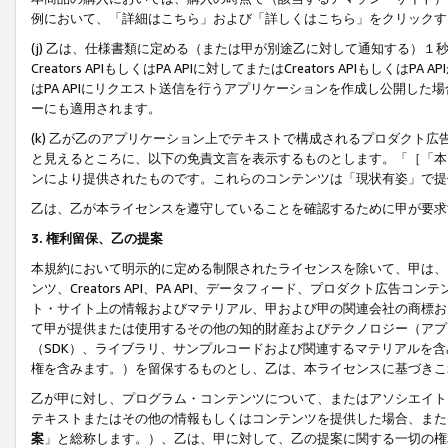
例において、「詳細はこちら」および「詳しくはこちら」をクリックす
(j) 乙は、仕様書類に定める（または甲が別途乙に対して通知する）
Creators APIもしくはPA APIに対してまたはCreators APIもしく
はPA APIにリクエスト送信を行うアプリケーションを作成し公開し
ーにも適用されます。
(k) 乙が乙のアプリケーション上でテキストで構成されるプロダクト
と見えるところに、以下の免責文言を表示するものとします。「［「本
ンにより提供されたものです。これらのコンテンツは「現状有姿」で提
乙は、乙が本ライセンスを遵守していることを確認するために甲が要求
3. 権利留保、乙の提案
本規約において明示的に定める制限されたライセンスを除いて、甲は、
ンツ、Creators API、PA API、データフィード、プロダクト
ト・サイト上の情報およびマテリアル、甲および甲の関連会社の商標お
て甲が提供または使用するその他の知的財産およびテクノロジー（アプ
（SDK）、ライブラリ、サンプルコードおよび関連するマテリアルを
権を含みます。）を留保するものとし、乙は、本ライセンスに基づきこ
乙が甲に対し、プログラム・コンテンツについて、またはアソシエイト
テキストまたはその他の情報もしくはコンテンツを提供した場合、また
案
」と総称します。）、乙は、甲に対して、乙の提案に関する一切の権