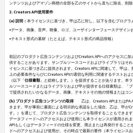
ンテンツおよびアマゾン商標の全部を乙のサイトから直ちに除去、削除
2. Creators API使用要件
(a) 説明：
本ライセンスに基づき、甲は乙に対し、以下を含むプログラ
•データ、画像、音声、映像、ロゴ、ユーザインターフェースデザイン
•テキスト形式の素材（たとえば、テキスト形式の商品情報）
前記のプロダクト広告コンテンツおよびCreators APIへのアクセスに
供することがあります。サンプルソースコードおよびライブラリはそれ
イセンスに基づき乙に提供されます。Creators APIに関連して
上の必要条件ならびにCreators APIの適切な利用に関連するテ
（以下「
仕様書類
」と総称します。）を提供することがあります。本ラ
ルソースコードまたはライブラリおよび甲が提供する仕様書類は、「プ
で提供されたいかなるデータ、画像、テキストその他の情報またはコン
(b) プロダクト広告コンテンツの取得
乙は、Creators APIま
きます。甲が事前に書面による明示的な承認をした場合、乙は、甲がCreator
す。）を通じて、プロダクト広告コンテンツを取得することもできます
データフィードへのアクセスおよび使用にも本ライセンスが適用されます。乙は
APIもしくはデータフィードの仕様を変更、廃止または再発行することがで
ドへのアクセスおよび使用が、その時点で最新の要件（本ライセンスお