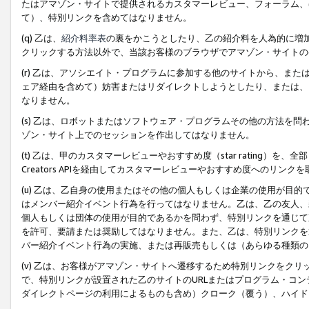
たはアマゾン・サイトで提供されるカスタマーレビュー、フォーラム、
て）、特別リンクを含めてはなりません。
(q) 乙は、
紹介料率表
の裏をかこうとしたり、乙の紹介料を人為的に増
クリックする方法以外で、当該お客様のブラウザでアマゾン・サイトの
(r) 乙は、アソシエイト・プログラムに参加する他のサイトから、ま
ェア経由を含めて）妨害またはリダイレクトしようとしたり、または、
なりません。
(s) 乙は、ロボットまたはソフトウェア・プログラムその他の方法を
ゾン・サイト上でのセッションを作出してはなりません。
(t) 乙は、甲のカスタマーレビューやおすすめ度（star rating
Creators APIを経由してカスタマーレビューやおすすめ度へのリンク
(u) 乙は、乙自身の使用またはその他の個人もしくは企業の使用が目
はメンバー紹介イベント行為を行ってはなりません。乙は、乙の友人、
個人もしくは団体の使用が目的であるかを問わず、特別リンクを通じて
を許可、要請または奨励してはなりません。また、乙は、特別リンクを
バー紹介イベント行為の実施、または再販売もしくは（あらゆる種類の
(v) 乙は、お客様がアマゾン・サイトへ遷移するため特別リンクをク
で、特別リンクが設置された乙のサイトのURLまたはプログラム・コ
ダイレクトページの利用によるものも含め）クローク（覆う）、ハイド