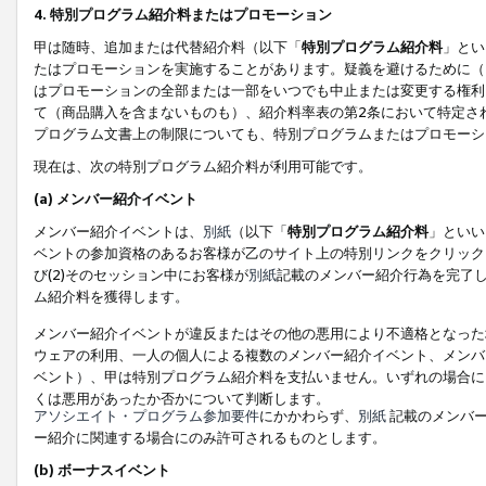
4. 特別プログラム紹介料またはプロモーション
甲は随時、追加または代替紹介料（以下「
特別プログラム紹介料
」とい
たはプロモーションを実施することがあります。疑義を避けるために（
はプロモーションの全部または一部をいつでも中止または変更する権利
て（商品購入を含まないものも）、紹介料率表の第2条において特定さ
プログラム文書上の制限についても、特別プログラムまたはプロモーシ
現在は、次の特別プログラム紹介料が利用可能です。
(a) メンバー紹介イベント
メンバー紹介イベントは、
別紙
（以下「
特別プログラム紹介料
」といい
ベントの参加資格のあるお客様が乙のサイト上の特別リンクをクリック
び(2)そのセッション中にお客様が
別紙
記載のメンバー紹介行為を完了
ム紹介料を獲得します。
メンバー紹介イベントが違反またはその他の悪用により不適格となった
ウェアの利用、一人の個人による複数のメンバー紹介イベント、メンバ
ベント）、甲は特別プログラム紹介料を支払いません。いずれの場合に
くは悪用があったか否かについて判断します。
アソシエイト・プログラム参加要件
にかかわらず、
別紙
記載のメンバー
ー紹介に関連する場合にのみ許可されるものとします。
(b) ボーナスイベント