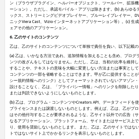
ン（ブラウザプラグイン、ヘルパーオブジェクト、ツールバー、拡張機
ーション）。ただし、承認モバイル・アプリは除きます。(b) あらゆ
ックス、ストリーミングビデオプレイヤー、ブルーレイプレイヤー、DVDプ
ニックViera Cast、Vizioインターネットアプリケーション等）。(
ェアその他のアプリケーション。
6. 乙のサイトのコンテンツ
乙は、乙のサイトのコンテンツについて単独で責任を負い、以下記載の
(a) 乙は、いかなる方法であれ、追加情報を加えることも含め、プロ
ンツの改ざんをしてはなりません。ただし、乙は、当初の比率を維持し
することや、テキストの意味を大幅に変更しない方法または事実として
コンテンツの一部を省略することはできます。甲が乙に提供することが
シー規約情報へのリンク）としてフォーマットされていないアマゾン・
設けることなく、乙は、「プライバシー情報」へのリンクを削除したり
または判読できないようにしないものとします。
(b) 乙は、プログラム・コンテンツやCreators API、データフ
ブライセンスまたは譲渡しないものとします。例えば、乙は、乙がプロ
はその他付与することが要求されるような、乙サイト以外での広告（サ
なるアプリケーション、プラットフォーム、サイトまたはサービス上で
り、使用を奨励しないものとします。 また、乙は、乙のサイトではな
トではないサイト上でかかるリンクを表示しないものとします。