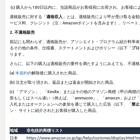
(c) 購入から180日以内に、当該商品がお客様宛に出荷され、お客
適格販売に対する「
適格収入
」とは、適格販売により甲が受け取る金額
ービス料、クレジット［注：Amazonポイントを含みます］、リベー
2. 不適格販売
前記にも関わらず、適格販売が、アソシエイト・プログラム紹介料率表
るその他の条件、仕様書、ステートメントおよびポリシー（以下「
プロ
ります 。
さらに、以下の購入は適格販売の要件を満たすようにみえても、不適格
(a)
本規約
の解除後に購入された商品、
(b) 注文が取り消され、返品または返金が開始された商品、
(c) 「アマゾン」、「Kindle」またはその他のアマゾン商標（甲
形もしくはスペル違い（例えば、「ammazon」、「amaozn」およ
入札またはオークションへの参加を通じて購入した広告（以下、「
禁止
ン・ サイトに紹介されたお客様が購入した商品、
地域
非包括的商標リスト
日本
https://www.amazon.co.jp/gp/help/customer/display.html