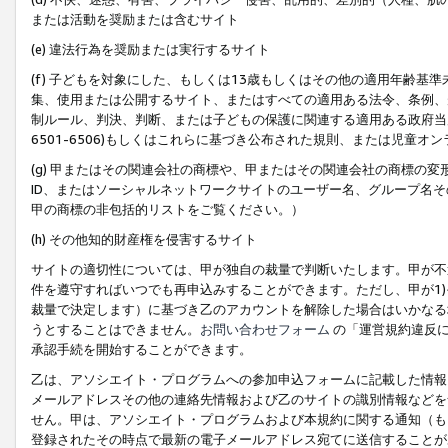
または活動を奨励または含むサイト
(e) 違法行為を奨励または実行するサイト
(f) 子どもを対象にした、もしくは13歳もしくはその他の適用年齢
集、使用または公開するサイト、またはすべての適用ある法令、条例、
制ルール、判決、判断、または子どもの保護に関連する適用ある政府当局の要
6501-6506)もしくはこれらに基づき公布された規則、または児童オ
(g) 甲またはその関連会社の商標や、甲またはその関連会社の商標の
ID、またはソーシャルネットワークサイトのユーザー名、グループ名
甲の商標の非包括的リストをご覧ください。）
(h) その他知的財産権を侵害するサイト
サイトの適切性については、甲が独自の裁量で判断いたします。甲が不
件を遵守すればいつでも再申込みすることができます。ただし、甲が1)
裁量で決定します）に基づき乙のアカウントを解除した場合はいかなる
うとすることはできません。
お問い合わせフォーム
の「運営規約違反に
承認手続を開始することができます。
乙は、アソシエイト・プログラムへの参加申込フォームに記載した情報
メールアドレスその他の連絡先情報および乙のサイトの識別情報などを
せん。甲は、アソシエイト・プログラムおよび本規約に関する通知（も
登録されたその時点で最新の電子メールアドレス宛てに送信することが