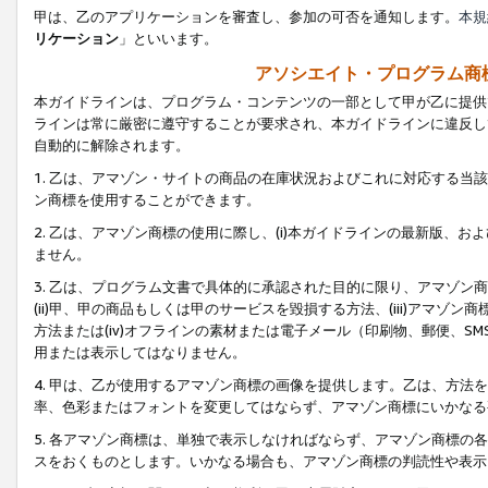
甲は、乙のアプリケーションを審査し、参加の可否を通知します。
本規
リケーション
」といいます。
アソシエイト・プログラム商
本ガイドラインは、プログラム・コンテンツの一部として甲が乙に提供
ラインは常に厳密に遵守することが要求され、本ガイドラインに違反し
自動的に解除されます。
1. 乙は、アマゾン・サイトの商品の在庫状況およびこれに対応する
ン商標を使用することができます。
2. 乙は、アマゾン商標の使用に際し、(i)本ガイドラインの最新版、およ
ません。
3. 乙は、プログラム文書で具体的に承認された目的に限り、アマゾン
(ii)甲、甲の商品もしくは甲のサービスを毀損する方法、(iii)アマ
方法または(iv)オフラインの素材または電子メール（印刷物、郵便、S
用または表示してはなりません。
4. 甲は、乙が使用するアマゾン商標の画像を提供します。乙は、方
率、色彩またはフォントを変更してはならず、アマゾン商標にいかなる
5. 各アマゾン商標は、単独で表示しなければならず、アマゾン商標
スをおくものとします。いかなる場合も、アマゾン商標の判読性や表示