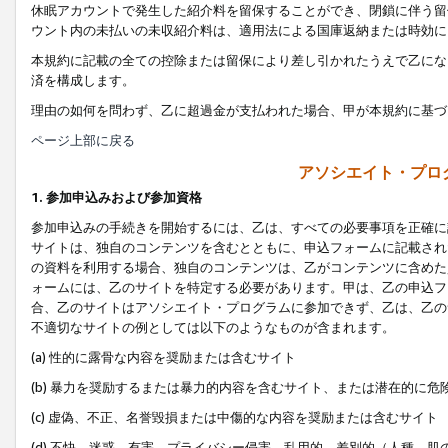
休眠アカウントで発生した紹介料を留保することができ、閉鎖に伴う留
ウント内の未払いの未収紹介料は、適用法による国庫返納または時効に
本規約に記載の全ての控除または留保により差し引かれたうえで乙にな
済を構成します。
理由の如何を問わず、乙に超過金が支払われた場合、甲が本規約に基づ
ページ上部に戻る
アソシエイト・プロ
1. 参加申込みおよび参加資格
参加申込みの手続きを開始するには、乙は、すべての必要事項を正確に
サイトは、独自のコンテンツを含むとともに、申込フォームに記載され
の資料を利用する場合、独自のコンテンツは、乙がコンテンツに含めた
ォームには、乙のサイトを特定する必要があります。甲は、乙の申込フ
合、乙のサイトはアソシエイト・プログラムに参加できず、乙は、乙の
不適切なサイトの例としては以下のようなものが含まれます。
(a) 性的に露骨な内容を奨励または含むサイト
(b) 暴力を奨励するまたは暴力的内容を含むサイト、または潜在的に
(c) 虚偽、不正、名誉毀損または中傷的な内容を奨励または含むサイト
(d) 不快、迷惑、有害、プライバシー侵害、乱用的、差別的（人種、