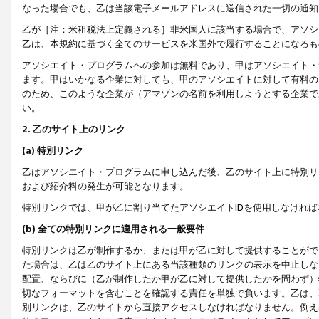
なった場合でも、乙は当該電子メールアドレスに送信された一切の通知
乙が［注：米租税法上定義される］非米国人に該当する場合で、アソシ
乙は、本規約に基づく全てのサービスを米国外で履行することになるも
アソシエイト・プログラムへの参加は無料であり、甲はアソシエイト・
ます。甲はいかなる企業に対しても、甲のアソシエイトに対して有料の
のため、このような企業が（アマゾンの名前を利用しようとする企業で
い。
2. 乙のサイト上のリンク
(a) 特別リンク
乙はアソシエイト・プログラムに申し込んだ後、乙のサイト上に特別リ
および紹介料の発生が可能となります。
特別リンクでは、甲が乙に割り当てたアソシエイトIDを使用しなけれ
(b) 全ての特別リンクに適用される一般要件
特別リンクは乙が制作するか、または甲が乙に対して提供することがで
た場合は、乙は乙のサイト上にある当該種類のリンクの表示を中止しな
配置、ならびに（乙が制作したか甲が乙に対して提供したかを問わず）
切なフォーマットを含むことを確認する責任を単独で負います。乙は、
別リンクは、乙のサイトから直接アクセスしなければなりません。例えば、