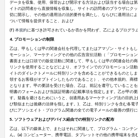
データを収集、使用、保管および開示する方法および該当する場合は第
イトの訪問者から直接情報を収集し、サイトの訪問者のブラウザにクッ
切に開示し、その他の適用法の法的要件を満たし、ならびに適用法によ
ついて情報を提供すること、および
(f)
本規約
に基づき許可されているか否かを問わず、乙によるプログラ
4. プロモーションの制限
乙は、甲もしくは甲の関連会社を代理してまたはアマゾン・サイトもし
モーション、マーケティングその他の広告宣伝活動（「プロモーション
書面または口頭での販促活動に関連して、甲もしくは甲の関連会社の商
リンクを使用することなどにより、オフラインでのプロモーション活動
イトのダイレクトメールに特別リンクを含めることができるものとしま
領するお客様がオプトインしたものであること）、その他本規約、商標
となります。甲の要請を受けた場合、乙は、前記を遵守していることを
明書のフォームおよび当該証明書の記載事項を指定します。乙が甲の要
す。疑義を避けるためにいうと、(i)適用あるマーケティング法の目的上(例
び類似または後継の法律を指します。)、乙は、特別リンクを含む各電子
びにアソシエイト・プログラム関連の全ての電子メールの最善の慣行に
5. ソフトウェアおよびデバイス経由での特別リンクの配布
乙は、以下の媒体上で、またはそれに関連して、プログラム・コンテン
ん。(a) コンピューター、携帯電話、タブレットその他の携帯端末を