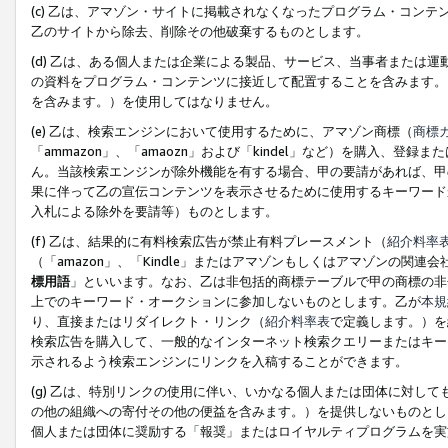
(c) 乙は、アマゾン・サイトに掲載されなくなったプログラム・コン
乙のサイトから除去、削除その他破棄するものとします。
(d) 乙は、ある個人または企業による製品、サービス、当事者または
の資料をプログラム・コンテンツに接近して配置することを含みます。
を含みます。）を使用してはなりません。
(e) 乙は、検索エンジンにおいて使用するために、アマゾン商標（
商標
「ammazon」、「amaozn」および「kindel」など）を購入
ん。当該検索エンジンが除外機能を有する場合、甲の要請があれば、甲
果に伴って乙の宣伝コンテンツを表示させるために使用するキーワード
入札による除外を要請等）ものとします。
(f) 乙は、結果的に有料検索広告が禁止有料プレースメント（
紹介料率
（「amazon」、「Kindle」またはアマゾンもしくはアマゾンの
標用語
」といいます。なお、乙は非包括的商標テーブルで甲の商標の非
上でのキーワード・オークションに参加しないものとします。乙が
本規
り、直接またはリダイレクト・リンク（
紹介料率表
で定義します。）を
検索広告を購入して、一般的なインターネット検索クエリーまたはキー
示されるよう検索エンジンにリンクを入稿することができます。
(g) 乙は、特別リンクの使用に伴い、いかなる個人または団体に対し
の他の組織への寄付その他の便益を含みます。）を提供しないものとし
個人または団体に奨励する「報奨」またはロイヤルティプログラムを実