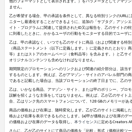
他のフォーマットとして表示されます。）をパラメータとしてアマゾン
ません。
乙が希望する場合、甲の承認を条件として、異なる特別リンクのURL
ニターし最適化することができるように、追加の「サブタグ」アソシエ
イト・プログラムに関連して提供されたID又は報告を、乙のサイトの
に到着したときに、かかるユーザの行動をモニターする目的でユーザに
乙は、甲の承認なく、いつでも乙のサイトに商品（および関連する特別
（商品ステートメント（以下に定義します。）に定義されたとおり）商
等）またはストアのホームページ（食料品等）を含みます。）と乙サイ
オリジナルコンテンツも含めなければなりません。
期間限定のプロモーションへのリンクおよび関連の紹介部分は、該当す
するものとします。例えば、乙がアマゾン・サイトのアパレル部門の商
であると記載した場合は、当該プロモーションの終了日までに、乙のサ
乙は、いかなる商品、アマゾン・サイト、または甲のポリシー、プロモ
誤解を招くような主張をしてはなりません。例えば、乙が乙のサイト上に
合、乙はリンク先のスマートフォンについて、128 GBのメモリーが
商品の価格および在庫は、随時変化します。乙が乙のサイトに掲載した
格および在庫を表示できるものとします。(a)甲が価格および在庫のデータを
の価格および在庫のデータを取得し、
本ライセンス
に定めるCreator
さらに、乙が乙のサイトにて商品の価格を「比較」形式（価格比較ツー