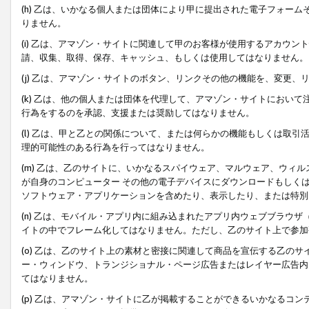
(h) 乙は、いかなる個人または団体により甲に提出された電子フォー
りません。
(i) 乙は、アマゾン・サイトに関連して甲のお客様が使用するアカウ
請、収集、取得、保存、キャッシュ、もしくは使用してはなりません。
(j) 乙は、アマゾン・サイトのボタン、リンクその他の機能を、変更
(k) 乙は、他の個人または団体を代理して、アマゾン・サイトにおい
行為をするのを承認、支援または奨励してはなりません。
(l) 乙は、甲と乙との関係について、または何らかの機能もしくは取
理的可能性のある行為を行ってはなりません。
(m) 乙は、乙のサイトに、いかなるスパイウェア、マルウェア、ウィ
が自身のコンピューター その他の電子デバイスにダウンロードもしく
ソフトウェア・アプリケーションを含めたり、表示したり、または特別
(n) 乙は、モバイル・アプリ内に組み込まれたアプリ内ウェブブラウザ
イトの中でフレーム化してはなりません。ただし、乙のサイト上で参加
(o) 乙は、乙のサイト上の素材と密接に関連して商品を宣伝する乙の
ー・ウィンドウ、トランジショナル・ページ広告またはレイヤー広告内
てはなりません。
(p) 乙は、アマゾン・サイトに乙が掲載することができるいかなるコ