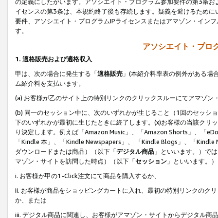
の定義にしたがいます。アソシエイト・プログラム参加要件の第3条お
イセンスの第3条は、本規約終了後も存続します。疑義を避けるためにい
要件、アソシエイト・プログラムIPライセンスまたはアマゾン・イン
す。
アソシエイト・プログ
1. 適格販売および適格収入
甲は、次の場合に発生する「
適格販売
」(本紹介料率表の例外がある場
ム紹介料を支払います。
(a) お客様が乙のサイト上の特別リンクのクリックスルーにてアマゾン
(b) 同一のセッション中に、次のいずれかが生じること（1回のセッ
下のいずれかが最初に生じたときに終了します。(x)お客様の当該クリッ
り決定します。例えば「Amazon Music」、「Amazon Shorts」、「eDo
「Kindle 本」、「Kindle Newspapers」、 「Kindle Blogs」、「
ダウンロードまたは商品）（以下「
デジタル商品
」といいます。）では
マゾン・サイトを訪問した時点）（以下「
セッション
」といいます。）
i. お客様が甲の1-Click注文にて商品を購入するか、
ii. お客様が商品をショッピングカートに入れ、最初の特別リンクの
か、または
iii. デジタル商品に関連し、お客様がアマゾン・サイトからデジタ