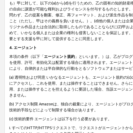
も）甲に対して、以下の(a)から(d)を行うための、乙の固有の知的
の自由に譲渡が可能な権利およびライセンスを付与するものとします。(
問わず、乙の提案を翻案、修正、再フォーマット、および派生作品を制
こと（ただし、甲はその義務を負いません。）。(d)他の個人または企
リジナル作品または合法的に取得したものであることならびに(Z)甲
めて、いかなる個人または企業の権利も侵害しないことを保証します。
要とする支援を甲に対して提供することに同意します。
4. エージェント
本項の条件（以下「
エージェント規約
」といいます。）は、乙がプログ
を使用、許可、有効化又は配置する場合に適用されます。エージェント
により、自律的または半自律的な行動をとるソフトウェアまたはサービ
(a) 透明性および同意 いかなるエージェントも、エージェント規約の
にアクセスし、これを使用、または操作することはできません。さらに、
用、または操作することを控えるように要請した場合、当該エージェン
きません。
(b) アクセス制限 Amazonは、独自の裁量により、エージェント
技術的手段などによって制限する場合があります。
(c) 技術的要件 エージェントは以下を行う必要があります。
i. すべてのHTTP/HTTPSリクエストで、リクエストがエージェ