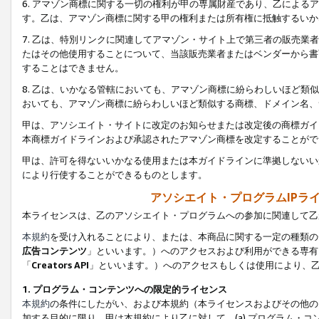
6. アマゾン商標に関する一切の権利が甲の専属財産であり、乙によ
す。乙は、アマゾン商標に関する甲の権利または所有権に抵触するいか
7. 乙は、特別リンクに関連してアマゾン・サイト上で第三者の販売
たはその他使用することについて、当該販売業者またはベンダーから書
することはできません。
8. 乙は、いかなる管轄においても、アマゾン商標に紛らわしいほど
おいても、アマゾン商標に紛らわしいほど類似する商標、ドメイン名、
甲は、アソシエイト・サイトに改定のお知らせまたは改定後の商標ガイ
本商標ガイドラインおよび承認されたアマゾン商標を改定することがで
甲は、許可を得ないいかなる使用または本ガイドラインに準拠しないい
により行使することができるものとします。
アソシエイト・プログラムIPラ
本ライセンスは、乙のアソシエイト・プログラムへの参加に関連して乙
本規約
を受け入れることにより、または、本商品に関する一定の種類の
広告コンテンツ
」といいます。）へのアクセスおよび利用ができる専有
「
Creators API
」といいます。）へのアクセスもしくは使用により、
1. プログラム・コンテンツへの限定的ライセンス
本規約
の条件にしたがい、および本規約（本ライセンスおよびその他の
加する目的に限り、甲は本規約により乙に対して、(a) プログラム・コ