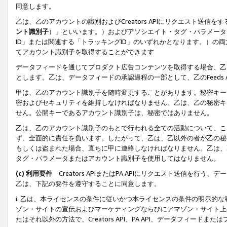
同意します。
乙は、乙のアカウントの識別およびCreators APIにリクエスト送
ント識別子
）」といいます。）およびアソシエイト・タグ・パラメータ（
ID」または関連する「トラッキングID」のいずれかとなります。）の両方
てアカウント識別子を取得することができます
データフィードを通じてプロダクト広告コンテンツを取得する場合、乙は、Cre
とします。乙は、データフィードの承認過程の一部として、乙のFeeds
甲は、乙のアカウント識別子を随時変更することがあります。秘密キー
密およびセキュリティを維持しなければなりません。乙は、乙の秘密キ
せん。公開キーであるアカウント識別子は、秘密ではありません。
乙は、乙のアカウント識別子のもとで行われる全ての活動について、こ
ず、全面的に責任を負います。したがって、乙は、乙以外の者が乙の秘
もしくは盗まれた場合、直ちに甲に連絡しなければなりません。乙は、
タグ・パラメータまたはアカウント識別子を使用してはなりません。
(c) 利用要件
Creators APIまたはPA APIにリクエスト送信を
乙は、下記の要件を遵守することに同意します。
i. 乙は、本ライセンスの条件に従いかつ本ライセンスの条件の明示的
ゾン・サイトの宣伝およびマーケティングならびにアマゾン・サイト上
たはそれ以外の方法で、Creators API、PA API、データフィー