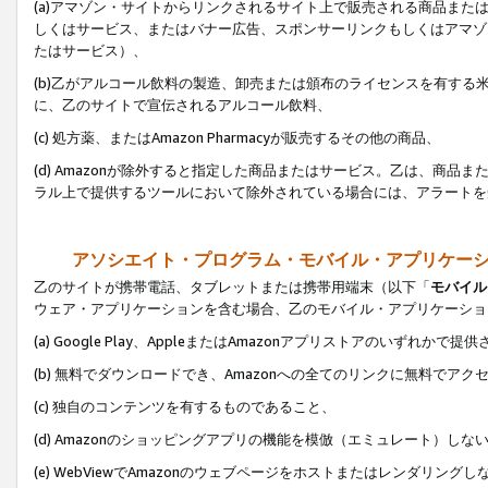
(a)アマゾン・サイトからリンクされるサイト上で販売される商品またはサ
しくはサービス、またはバナー広告、スポンサーリンクもしくはアマゾ
たはサービス）、
(b)乙がアルコール飲料の製造、卸売または頒布のライセンスを有す
に、乙のサイトで宣伝されるアルコール飲料、
(c) 処方薬、またはAmazon Pharmacyが販売するその他の商品、
(d) Amazonが除外すると指定した商品またはサービス。乙は、商品また
ラル上で提供するツールにおいて除外されている場合には、アラートを
アソシエイト・プログラム・モバイル・アプリケー
乙のサイトが携帯電話、タブレットまたは携帯用端末（以下「
モバイル
ウェア・アプリケーションを含む場合、乙のモバイル・アプリケーショ
(a) Google Play、AppleまたはAmazonアプリストアのいずれかで
(b) 無料でダウンロードでき、Amazonへの全てのリンクに無料でアク
(c) 独自のコンテンツを有するものであること、
(d) Amazonのショッピングアプリの機能を模倣（エミュレート）しな
(e) WebViewでAmazonのウェブページをホストまたはレンダリング