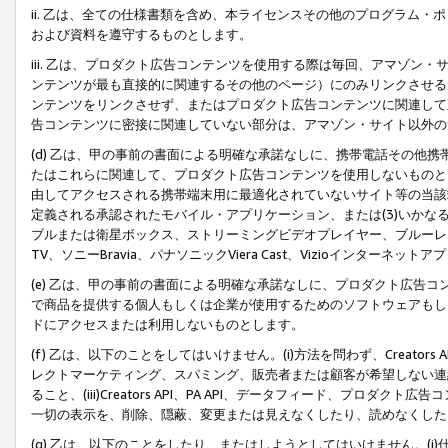
ii. 乙は、全ての仕様書類を含め、本ライセンスその他のプログラム
および資料を遵守するものとします。
iii. 乙は、プロダクト広告コンテンツを使用する際は毎回、アマゾ
ンテンツが最も直接的に関連するその他のページ）にのみリンクさせる
ンテンツをリンクさせず、またはプロダクト広告コンテンツに関連して
告コンテンツに密接に関連していない部分は、アマゾン・サイト以外の
(d) 乙は、甲の事前の書面による明確な承諾なしに、携帯電話その他
たはこれらに関連して、プロダクト広告コンテンツを使用しないものと
由してアクセスされる携帯端末用に最適化されていないサイト等の当該端
定義される承認されたモバイル・アプリケーション、または(3)いか
ブルまたは衛星ボックス、ストリーミングビデオプレイヤー、ブルーレイ
TV、ソニーBravia、パナソニックViera Cast、Vizioインター
(e) 乙は、甲の事前の書面による明確な承諾なしに、プロダクト広告
で商品を提供する個人もしくは企業が使用するためのソフトウェアもしくはその
ドにアクセスまたは利用しないものとします。
(f) 乙は、以下のことをしてはいけません。(i)方法を問わず、Creator
レクトマーケティング、スパミング、販売者または顧客が希望しない連
ること、(iii)Creators API、PA API、データフィード、プ
一切の表示を、削除、隠蔽、変更または見えなくしたり、読めなくした
(g) 乙は、以下のことをしたり、またはしようとしてはいけません。(