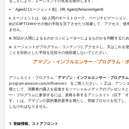
ることにより、エージェントの名前を開示します。
• 「Agent/ [エージェント名]」(例: Agent/AmazonAgent)
ii. エージェントは、(a) 人間のキーストローク、ページナビゲーシ
めのCAPTCHAやその他の手段を完了させたり回避して、アクセス、
ません。
iii. 対話が人間によるものかコンピューターによるものかを判断する
iv. エージェントがプログラム・コンテンツにアクセスし、又はこれ
ことを目的とした手段を迂回その他回避しないでください。
アマゾン・インフルエンサー・プログラム・
アソシエイト・プログラム「
アマゾン・インフルエンサー・プログラム
program.amazon.com/influencers
をご覧ください。）乙は、アソシエ
環として、消費者の購入を促進するソーシャルメディアのプレゼンスと
ー・プログラムに参加するには、資格を有するアソシエイト（以下「
イ
す。）は、アマゾンの質的量的基準を満たし、登録プロセスを完了し、
しなければなりません。
1.
登録情報、ストアフロント