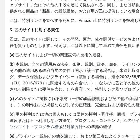
ェブサイトまたはその他の手段を通じて提供される、同じ、または類似
供される商品の「新品」の最低価格、および甲が乙に提供している場合
乙は、特別リンクを宣伝するために、Amazon上に特別リンクを投稿し
3. 乙のサイトに対する責任
乙は、乙のサイトに関して、その開発、運営、依存関係サービスおよび
任を負うものとします。例えば、乙は以下に関して単独で責任を負いま
(a) 乙のサイトおよび一切の関連設備の技術的運営、
(b) 本規約、全ての適用ある法令、条例、規則、政令、命令、ライセ
その他の適用ある政府当局の要件（開示（該当する場合は、米連邦取引
グ、データ保護およびプライバシー（該当する場合は、指令2002/58
（EU）2016/679）に関連するものを含む。）、ならびに乙とそ
される制限または要件を含む。）を遵守して、特別リンク及びプログラ
(c) 乙のサイトに掲載される素材（一切の商品説明およびその他の商
す。）の制作および掲載ならびにその正確性、完全性および適切性の確
(d) 甲の権利または他の個人もしくは団体の権利（著作権、商標、プ
違反または不正利用しない方法で、プログラム・コンテンツ、乙のサイ
ソシエイト・プログラム模倣品対策方針
への準拠の確保
(e) プライバシー規約その他を通じて、および第三者によるクッキー