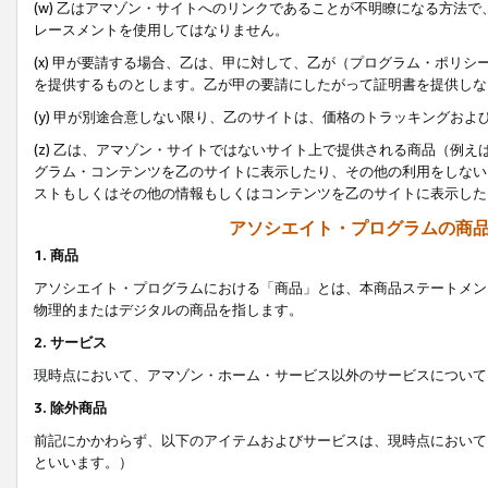
(w) 乙はアマゾン・サイトへのリンクであることが不明瞭になる方法
レースメントを使用してはなりません。
(x) 甲が要請する場合、乙は、甲に対して、乙が（プログラム・ポリ
を提供するものとします。乙が甲の要請にしたがって証明書を提供しな
(y) 甲が別途合意しない限り、乙のサイトは、価格のトラッキングお
(z) 乙は、アマゾン・サイトではないサイト上で提供される商品（例
グラム・コンテンツを乙のサイトに表示したり、その他の利用をしない
ストもしくはその他の情報もしくはコンテンツを乙のサイトに表示した
アソシエイト・プログラムの商
1. 商品
アソシエイト・プログラムにおける「商品」とは、本商品ステートメン
物理的またはデジタルの商品を指します。
2. サービス
現時点において、アマゾン・ホーム・サービス以外のサービスについて
3. 除外商品
前記にかかわらず、以下のアイテムおよびサービスは、現時点において
といいます。）