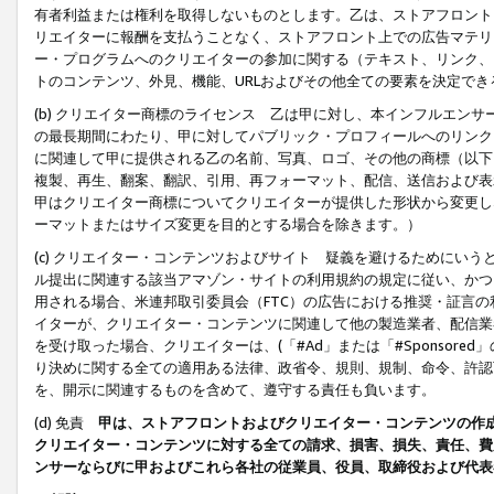
有者利益または権利を取得しないものとします。乙は、ストアフロントに
リエイターに報酬を支払うことなく、ストアフロント上での広告マテリア
ー・プログラムへのクリエイターの参加に関する（テキスト、リンク、
トのコンテンツ、外見、機能、URLおよびその他全ての要素を決定で
(b) クリエイター商標のライセンス 乙は甲に対し、本インフルエン
の最長期間にわたり、甲に対してパブリック・プロフィールへのリンク
に関連して甲に提供される乙の名前、写真、ロゴ、その他の商標（以下
複製、再生、翻案、翻訳、引用、再フォーマット、配信、送信および表
甲はクリエイター商標についてクリエイターが提供した形状から変更し
ーマットまたはサイズ変更を目的とする場合を除きます。）
(c) クリエイター・コンテンツおよびサイト 疑義を避けるためにい
ル提出に関連する該当アマゾン・サイトの利用規約の規定に従い、かつ、
用される場合、米連邦取引委員会（FTC）の広告における推奨・証言
イターが、クリエイター・コンテンツに関連して他の製造業者、配信業
を受け取った場合、クリエイターは、(「#Ad」または「#Sponsor
り決めに関する全ての適用ある法律、政省令、規則、規制、命令、許認
を、開示に関連するものを含めて、遵守する責任も負います。
(d) 免責
甲は、ストアフロントおよびクリエイター・コンテンツの作
クリエイター・コンテンツに対する全ての請求、損害、損失、責任、費
ンサーならびに甲およびこれら各社の従業員、役員、取締役および代表