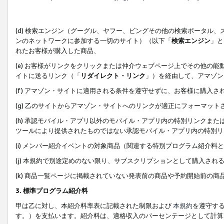
(d) 検索エンジン（グーグル、ヤフー、ビングその他の検索ポータル
ンのネットワークに参加する一切のサイト）（以下「
検索エンジン
」と
れたお客様が購入した商品、
(e) お客様がリンクをクリックまたは仲介ウェブページ上でその他の
イトに送るリンク（「
リダイレクト・リンク
」）を経由して、アマゾン
(f) アマゾン・サイトに適用される条件を遵守せずに、お客様に購入さ
(g) 乙のサイトからアマゾン・サイトへのリンクが適正にフォーマッ
(h) 承認モバイル・アプリ以外のモバイル・アプリ内の特別リンクまたはC
ツールにより提供されたものではない承認モバイル・アプリ内の特別リ
(i) メンバー紹介イベントの対象商品（関連する特別プログラム紹介料と
(j) 本規約で別途定めのない限り、サブスクリプションとして購入され
(k) 商品一覧ページに掲載されていない発表前の商品や予約開始前の商
3. 標準プログラム紹介料
甲は乙に対し、本紹介料率表に記載された制限および
本規約
を遵守す
す。）を支払います。紹介料は、適格収入のパーセンテージとして計算