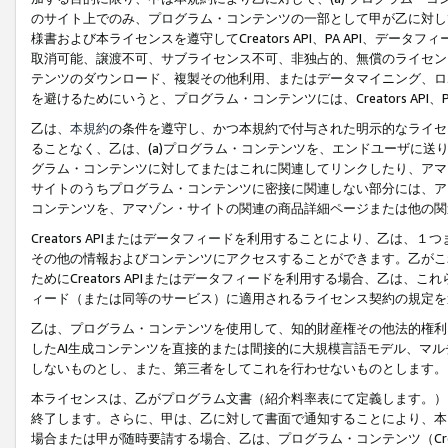
のサイト上でのみ、プログラム・コンテンツの一部として甲が乙に対し
様書および本ライセンスを遵守してCreators API、PA API、
取消可能、譲渡不可、サブライセンス不可、非独占的、無償のライセン
テンツのダウンロード、複製その他利用、またはデータマイニング、ロ
を避けるためにいうと、プログラム・コンテンツには、Creators AP
乙は、
本規約
の条件を遵守し、かつ本規約で付与された明示的なライセ
ることなく、乙は、(a)プログラム・コンテンツを、エンドユーザに
グラム・コンテンツに対してまたはこれに関連してリンクしたり、アマ
サイトのうちプログラム・コンテンツに密接に関連しない部分には、ア
コンテンツを、アマゾン・サイトの関連の商品詳細ページまたは他の関
Creators APIまたはデータフィードを利用することにより、乙は、
その他の情報およびコンテンツにアクセスすることができます。乙がこ
ためにCreators APIまたはデータフィードを利用する場合、乙は、こ
ィード（または同等のサービス）に適用されるライセンス契約の規定を
乙は、プログラム・コンテンツを使用して、知的財産権その他法的権利
したAI生成コンテンツを直接的または間接的に大規模言語モデル、マ
しないものとし、また、第三者をしてこれを行わせないものとします。
本ライセンスは、乙がプログラム文書（紹介料率表にて定義します。）
終了します。さらに、甲は、乙に対して書面で通知することにより、本
場合または甲が随時要請する場合、乙は、プログラム・コンテンツ（Cre