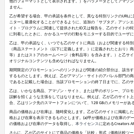
他のフォーマットとして表示されます。）をパラメータとしてアマゾン
ません。
乙が希望する場合、甲の承認を条件として、異なる特別リンクのURL
ニターし最適化することができるように、追加の「サブタグ」アソシエ
イト・プログラムに関連して提供されたID又は報告を、乙のサイトの
に到着したときに、かかるユーザの行動をモニターする目的でユーザに
乙は、甲の承認なく、いつでも乙のサイトに商品（および関連する特別
（商品ステートメント（以下に定義します。）に定義されたとおり）商
等）またはストアのホームページ（食料品等）を含みます。）と乙サイ
オリジナルコンテンツも含めなければなりません。
期間限定のプロモーションへのリンクおよび関連の紹介部分は、該当す
するものとします。例えば、乙がアマゾン・サイトのアパレル部門の商
であると記載した場合は、当該プロモーションの終了日までに、乙のサ
乙は、いかなる商品、アマゾン・サイト、または甲のポリシー、プロモ
誤解を招くような主張をしてはなりません。例えば、乙が乙のサイト上に
合、乙はリンク先のスマートフォンについて、128 GBのメモリーが
商品の価格および在庫は、随時変化します。乙が乙のサイトに掲載した
格および在庫を表示できるものとします。(a)甲が価格および在庫のデータを
の価格および在庫のデータを取得し、
本ライセンス
に定めるCreator
さらに、乙が乙のサイトにて商品の価格を「比較」形式（価格比較ツー