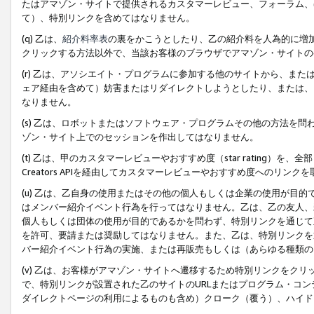
たはアマゾン・サイトで提供されるカスタマーレビュー、フォーラム、
て）、特別リンクを含めてはなりません。
(q) 乙は、
紹介料率表
の裏をかこうとしたり、乙の紹介料を人為的に増
クリックする方法以外で、当該お客様のブラウザでアマゾン・サイトの
(r) 乙は、アソシエイト・プログラムに参加する他のサイトから、ま
ェア経由を含めて）妨害またはリダイレクトしようとしたり、または、
なりません。
(s) 乙は、ロボットまたはソフトウェア・プログラムその他の方法を
ゾン・サイト上でのセッションを作出してはなりません。
(t) 乙は、甲のカスタマーレビューやおすすめ度（star rating
Creators APIを経由してカスタマーレビューやおすすめ度へのリンク
(u) 乙は、乙自身の使用またはその他の個人もしくは企業の使用が目
はメンバー紹介イベント行為を行ってはなりません。乙は、乙の友人、
個人もしくは団体の使用が目的であるかを問わず、特別リンクを通じて
を許可、要請または奨励してはなりません。また、乙は、特別リンクを
バー紹介イベント行為の実施、または再販売もしくは（あらゆる種類の
(v) 乙は、お客様がアマゾン・サイトへ遷移するため特別リンクをク
で、特別リンクが設置された乙のサイトのURLまたはプログラム・コ
ダイレクトページの利用によるものも含め）クローク（覆う）、ハイド