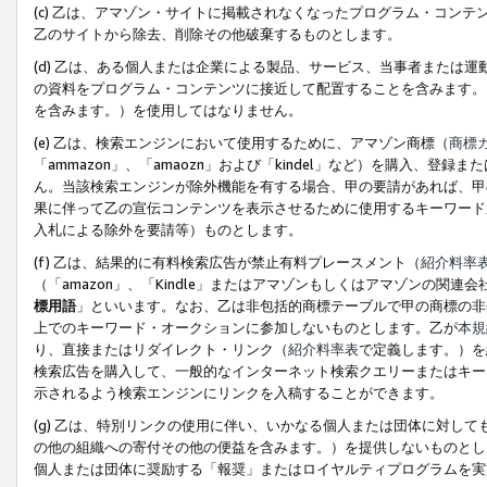
(c) 乙は、アマゾン・サイトに掲載されなくなったプログラム・コン
乙のサイトから除去、削除その他破棄するものとします。
(d) 乙は、ある個人または企業による製品、サービス、当事者または
の資料をプログラム・コンテンツに接近して配置することを含みます。
を含みます。）を使用してはなりません。
(e) 乙は、検索エンジンにおいて使用するために、アマゾン商標（
商標
「ammazon」、「amaozn」および「kindel」など）を購入
ん。当該検索エンジンが除外機能を有する場合、甲の要請があれば、甲
果に伴って乙の宣伝コンテンツを表示させるために使用するキーワード
入札による除外を要請等）ものとします。
(f) 乙は、結果的に有料検索広告が禁止有料プレースメント（
紹介料率
（「amazon」、「Kindle」またはアマゾンもしくはアマゾンの
標用語
」といいます。なお、乙は非包括的商標テーブルで甲の商標の非
上でのキーワード・オークションに参加しないものとします。乙が
本規
り、直接またはリダイレクト・リンク（
紹介料率表
で定義します。）を
検索広告を購入して、一般的なインターネット検索クエリーまたはキー
示されるよう検索エンジンにリンクを入稿することができます。
(g) 乙は、特別リンクの使用に伴い、いかなる個人または団体に対し
の他の組織への寄付その他の便益を含みます。）を提供しないものとし
個人または団体に奨励する「報奨」またはロイヤルティプログラムを実