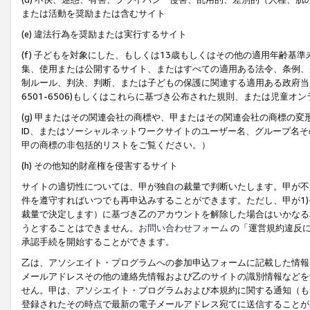
または活動を奨励または含むサイト
(e) 違法行為を奨励または実行するサイト
(f) 子どもを対象にした、もしくは13歳もしくはその他の適用年齢
集、使用または公開するサイト、またはすべての適用ある法令、条例、
制ルール、判決、判断、または子どもの保護に関連する適用ある政府当局の要
6501-6506)もしくはこれらに基づき公布された規則、または児童オ
(g) 甲またはその関連会社の商標や、甲またはその関連会社の商標の
ID、またはソーシャルネットワークサイトのユーザー名、グループ名
甲の商標の非包括的リストをご覧ください。）
(h) その他知的財産権を侵害するサイト
サイトの適切性については、甲が独自の裁量で判断いたします。甲が不
件を遵守すればいつでも再申込みすることができます。ただし、甲が1)
裁量で決定します）に基づき乙のアカウントを解除した場合はいかなる
うとすることはできません。
お問い合わせフォーム
の「運営規約違反に
承認手続を開始することができます。
乙は、アソシエイト・プログラムへの参加申込フォームに記載した情報
メールアドレスその他の連絡先情報および乙のサイトの識別情報などを
せん。甲は、アソシエイト・プログラムおよび本規約に関する通知（も
登録されたその時点で最新の電子メールアドレス宛てに送信することが