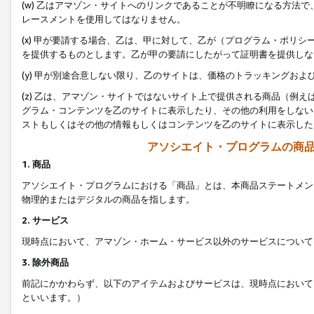
(w) 乙はアマゾン・サイトへのリンクであることが不明瞭になる方法
レースメントを使用してはなりません。
(x) 甲が要請する場合、乙は、甲に対して、乙が（プログラム・ポリ
を提供するものとします。乙が甲の要請にしたがって証明書を提供しな
(y) 甲が別途合意しない限り、乙のサイトは、価格のトラッキングお
(z) 乙は、アマゾン・サイトではないサイト上で提供される商品（例
グラム・コンテンツを乙のサイトに表示したり、その他の利用をしない
ストもしくはその他の情報もしくはコンテンツを乙のサイトに表示した
アソシエイト・プログラムの商
1. 商品
アソシエイト・プログラムにおける「商品」とは、本商品ステートメン
物理的またはデジタルの商品を指します。
2. サービス
現時点において、アマゾン・ホーム・サービス以外のサービスについて
3. 除外商品
前記にかかわらず、以下のアイテムおよびサービスは、現時点において
といいます。）