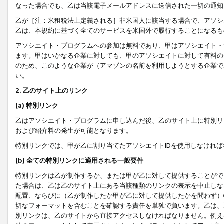
なった場合でも、乙は当該電子メールアドレスに送信された一切の通知
乙が［注：米租税法上定義される］非米国人に該当する場合で、アソシ
乙は、本規約に基づく全てのサービスを米国外で履行することになるも
アソシエイト・プログラムへの参加は無料であり、甲はアソシエイト・
ます。甲はいかなる企業に対しても、甲のアソシエイトに対して有料の
のため、このような企業が（アマゾンの名前を利用しようとする企業で
い。
2. 乙のサイト上のリンク
(a) 特別リンク
乙はアソシエイト・プログラムに申し込んだ後、乙のサイト上に特別リ
および紹介料の発生が可能となります。
特別リンクでは、甲が乙に割り当てたアソシエイトIDを使用しなけれ
(b) 全ての特別リンクに適用される一般要件
特別リンクは乙が制作するか、または甲が乙に対して提供することがで
た場合は、乙は乙のサイト上にある当該種類のリンクの表示を中止しな
配置、ならびに（乙が制作したか甲が乙に対して提供したかを問わず）
切なフォーマットを含むことを確認する責任を単独で負います。乙は、
別リンクは、乙のサイトから直接アクセスしなければなりません。例えば、