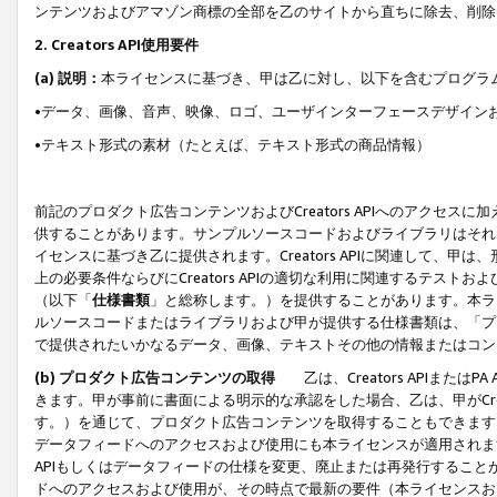
ンテンツおよびアマゾン商標の全部を乙のサイトから直ちに除去、削除
2. Creators API使用要件
(a) 説明：
本ライセンスに基づき、甲は乙に対し、以下を含むプログラ
•データ、画像、音声、映像、ロゴ、ユーザインターフェースデザイン
•テキスト形式の素材（たとえば、テキスト形式の商品情報）
前記のプロダクト広告コンテンツおよびCreators APIへのアクセスに
供することがあります。サンプルソースコードおよびライブラリはそれ
イセンスに基づき乙に提供されます。Creators APIに関連して
上の必要条件ならびにCreators APIの適切な利用に関連するテ
（以下「
仕様書類
」と総称します。）を提供することがあります。本ラ
ルソースコードまたはライブラリおよび甲が提供する仕様書類は、「プ
で提供されたいかなるデータ、画像、テキストその他の情報またはコン
(b) プロダクト広告コンテンツの取得
乙は、Creators APIま
きます。甲が事前に書面による明示的な承認をした場合、乙は、甲がCreator
す。）を通じて、プロダクト広告コンテンツを取得することもできます
データフィードへのアクセスおよび使用にも本ライセンスが適用されます。乙は
APIもしくはデータフィードの仕様を変更、廃止または再発行することがで
ドへのアクセスおよび使用が、その時点で最新の要件（本ライセンスお