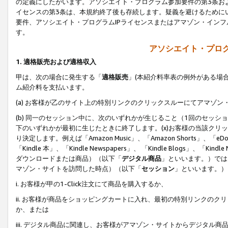
の定義にしたがいます。アソシエイト・プログラム参加要件の第3条お
イセンスの第3条は、本規約終了後も存続します。疑義を避けるためにい
要件、アソシエイト・プログラムIPライセンスまたはアマゾン・イン
す。
アソシエイト・プログ
1. 適格販売および適格収入
甲は、次の場合に発生する「
適格販売
」(本紹介料率表の例外がある場
ム紹介料を支払います。
(a) お客様が乙のサイト上の特別リンクのクリックスルーにてアマゾン
(b) 同一のセッション中に、次のいずれかが生じること（1回のセッ
下のいずれかが最初に生じたときに終了します。(x)お客様の当該クリッ
り決定します。例えば「Amazon Music」、「Amazon Shorts」、「eDo
「Kindle 本」、「Kindle Newspapers」、 「Kindle Blogs」、「
ダウンロードまたは商品）（以下「
デジタル商品
」といいます。）では
マゾン・サイトを訪問した時点）（以下「
セッション
」といいます。）
i. お客様が甲の1-Click注文にて商品を購入するか、
ii. お客様が商品をショッピングカートに入れ、最初の特別リンクの
か、または
iii. デジタル商品に関連し、お客様がアマゾン・サイトからデジタ