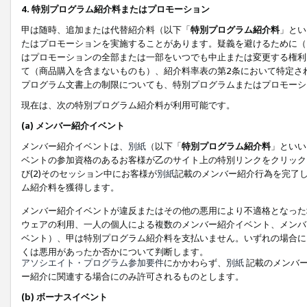
4. 特別プログラム紹介料またはプロモーション
甲は随時、追加または代替紹介料（以下「
特別プログラム紹介料
」とい
たはプロモーションを実施することがあります。疑義を避けるために（
はプロモーションの全部または一部をいつでも中止または変更する権利
て（商品購入を含まないものも）、紹介料率表の第2条において特定さ
プログラム文書上の制限についても、特別プログラムまたはプロモーシ
現在は、次の特別プログラム紹介料が利用可能です。
(a) メンバー紹介イベント
メンバー紹介イベントは、
別紙
（以下「
特別プログラム紹介料
」といい
ベントの参加資格のあるお客様が乙のサイト上の特別リンクをクリック
び(2)そのセッション中にお客様が
別紙
記載のメンバー紹介行為を完了
ム紹介料を獲得します。
メンバー紹介イベントが違反またはその他の悪用により不適格となった
ウェアの利用、一人の個人による複数のメンバー紹介イベント、メンバ
ベント）、甲は特別プログラム紹介料を支払いません。いずれの場合に
くは悪用があったか否かについて判断します。
アソシエイト・プログラム参加要件
にかかわらず、
別紙
記載のメンバー
ー紹介に関連する場合にのみ許可されるものとします。
(b) ボーナスイベント