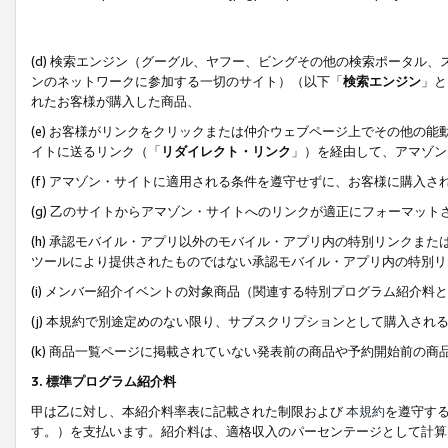
(d) 検索エンジン（グーグル、ヤフー、ビングその他の検索ポータル
ンのネットワークに参加する一切のサイト）（以下「
検索エンジン
」と
れたお客様が購入した商品、
(e) お客様がリンクをクリックまたは仲介ウェブページ上でその他の
イトに送るリンク（「
リダイレクト・リンク
」）を経由して、アマゾン
(f) アマゾン・サイトに適用される条件を遵守せずに、お客様に購入さ
(g) 乙のサイトからアマゾン・サイトへのリンクが適正にフォーマッ
(h) 承認モバイル・アプリ以外のモバイル・アプリ内の特別リンクまたはC
ツールにより提供されたものではない承認モバイル・アプリ内の特別リ
(i) メンバー紹介イベントの対象商品（関連する特別プログラム紹介料と
(j) 本規約で別途定めのない限り、サブスクリプションとして購入され
(k) 商品一覧ページに掲載されていない発表前の商品や予約開始前の商
3. 標準プログラム紹介料
甲は乙に対し、本紹介料率表に記載された制限および
本規約
を遵守す
す。）を支払います。紹介料は、適格収入のパーセンテージとして計算