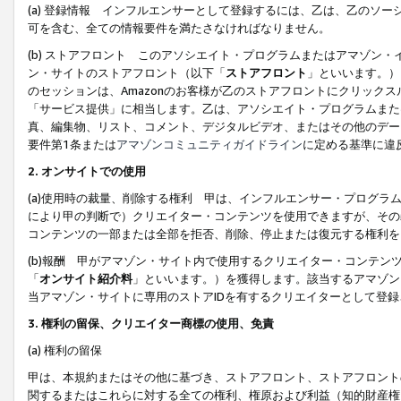
(a) 登録情報 インフルエンサーとして登録するには、乙は、乙のソ
可を含む、全ての情報要件を満たさなければなりません。
(b) ストアフロント このアソシエイト・プログラムまたはアマゾン
ン・サイトのストアフロント（以下「
ストアフロント
」といいます。）
のセッションは、Amazonのお客様が乙のストアフロントにクリック
「サービス提供」に相当します。乙は、アソシエイト・プログラムまた
真、編集物、リスト、コメント、デジタルビデオ、またはその他のデー
要件第1条または
アマゾンコミュニティガイドライン
に定める基準に違
2.
オンサイトでの使用
(a)使用時の裁量、削除する権利 甲は、インフルエンサー・プログラ
により甲の判断で）クリエイター・コンテンツを使用できますが、その
コンテンツの一部または全部を拒否、削除、停止または復元する権利を
(b)報酬 甲がアマゾン・サイト内で使用するクリエイター・コンテン
「
オンサイト紹介料
」といいます。）を獲得します。該当するアマゾン
当アマゾン・サイトに専用のストアIDを有するクリエイターとして登
3.
権利の留保、クリエイター商標の使用、免責
(a) 権利の留保
甲は、本規約またはその他に基づき、ストアフロント、ストアフロント
関するまたはこれらに対する全ての権利、権原および利益（知的財産権