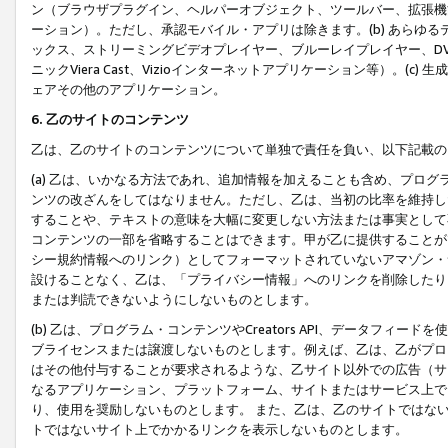
ン（ブラウザプラグイン、ヘルパーオブジェクト、ツールバー、拡張機
ーション）。ただし、承認モバイル・アプリは除きます。(b) あらゆ
ックス、ストリーミングビデオプレイヤー、ブルーレイプレイヤー、DVDプ
ニックViera Cast、Vizioインターネットアプリケーション等）。(
ェアその他のアプリケーション。
6. 乙のサイトのコンテンツ
乙は、乙のサイトのコンテンツについて単独で責任を負い、以下記載の
(a) 乙は、いかなる方法であれ、追加情報を加えることも含め、プロ
ンツの改ざんをしてはなりません。ただし、乙は、当初の比率を維持し
することや、テキストの意味を大幅に変更しない方法または事実として
コンテンツの一部を省略することはできます。甲が乙に提供することが
シー規約情報へのリンク）としてフォーマットされていないアマゾン・
設けることなく、乙は、「プライバシー情報」へのリンクを削除したり
または判読できないようにしないものとします。
(b) 乙は、プログラム・コンテンツやCreators API、データフ
ブライセンスまたは譲渡しないものとします。例えば、乙は、乙がプロ
はその他付与することが要求されるような、乙サイト以外での広告（サ
なるアプリケーション、プラットフォーム、サイトまたはサービス上で
り、使用を奨励しないものとします。 また、乙は、乙のサイトではな
トではないサイト上でかかるリンクを表示しないものとします。