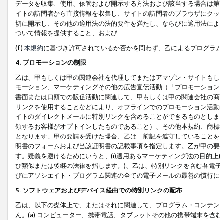
データを収集、使用、保管および開示する方法および該当する場合は第
イトの訪問者から直接情報を収集し、サイトの訪問者のブラウザにクッ
切に開示し、その他の適用法の法的要件を満たし、ならびに適用法によ
ついて情報を提供すること、および
(f)
本規約
に基づき許可されているか否かを問わず、乙によるプログラ
4. プロモーションの制限
乙は、甲もしくは甲の関連会社を代理してまたはアマゾン・サイトもし
モーション、マーケティングその他の広告宣伝活動（「プロモーション
書面または口頭での販促活動に関連して、甲もしくは甲の関連会社の商
リンクを使用することなどにより、オフラインでのプロモーション活動
イトのダイレクトメールに特別リンクを含めることができるものとしま
領するお客様がオプトインしたものであること）、その他本規約、商標
となります。甲の要請を受けた場合、乙は、前記を遵守していることを
明書のフォームおよび当該証明書の記載事項を指定します。乙が甲の要
す。疑義を避けるためにいうと、(i)適用あるマーケティング法の目的上(例
び類似または後継の法律を指します。)、乙は、特別リンクを含む各電子
びにアソシエイト・プログラム関連の全ての電子メールの最善の慣行に
5. ソフトウェアおよびデバイス経由での特別リンクの配布
乙は、以下の媒体上で、またはそれに関連して、プログラム・コンテン
ん。(a) コンピューター、携帯電話、タブレットその他の携帯端末を