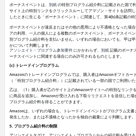
ボーナスイベントは、
別紙
の特別プログラム紹介料に記載された国で利
サイト上の特別リンクをクリックスルーしてアマゾン・サイトを訪問した
したときに生じる「ボーナスイベント」に関連して、第4(b)条記載の
ボーナスイベントが違反またはその他の悪用により不適格となった場合
アの利用、一人の個人による複数のボーナスイベント、ボーナスイベン
別プログラム紹介料を支払いません。いずれの場合においても、甲は甲
かについて判断します。
アソシエイト・プログラム参加要件
にかかわらず、
別紙
記載のボーナ
ーナスイベントに関連する場合にのみ許可されるものとします。
(c) トレードインプログラム
Amazonのトレードインプログラムでは、購入者はAmazonギフト
（「特別プログラム紹介料」）に記載されている一部の国でご利用いた
乙は、（1）購入者が乙のサイト上のAmazonサイトへの特別なリン
に商品を追加し、Amazonが受け入れる下取りリクエストを送信した場
プログラム紹介料を得ることができます。
Amazonは、いずれの場合も、トレードインイベントがプログラム文書
発生したか、または不適格となったかを独自の裁量により判断します。
5. プログラム紹介料の制限
アソシエイトタグは、アソシエイト・プログラムからの紹介料を受ける