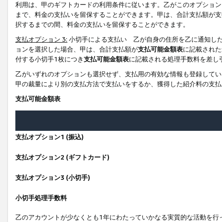
利用は、甲のギフトカードの利用条件に従います。乙がこのオプション
まで、料金の支払いを留保することができます。甲は、合計支払額が支
択するまでの間、料金の支払いを留保することができます。
支払オプション 3:
小切手による支払い 乙が自身の住所を乙に通知し
ョンを選択した場合、甲は、合計支払額が
支払可能金額表
に記載された
付する小切手1枚につき
支払可能金額表
に記載される処理手数料を差し
乙がいずれのオプションも選択せず、支払用の有効な情報も登録してい
甲の裁量により別の支払方法で支払いをするか、獲得した紹介料の支払
支払可能金額表
支払オプション1 (振込)
支払オプション2 (ギフトカード)
支払オプション3 (小切手)
小切手処理手数料
乙のアカウントが少なくとも1年にわたっていかなる実質的な活動を行