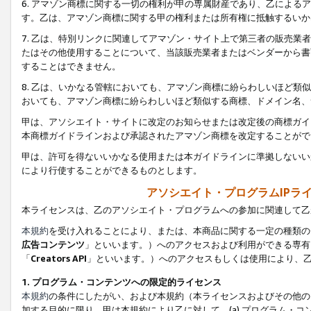
6. アマゾン商標に関する一切の権利が甲の専属財産であり、乙によ
す。乙は、アマゾン商標に関する甲の権利または所有権に抵触するいか
7. 乙は、特別リンクに関連してアマゾン・サイト上で第三者の販売
たはその他使用することについて、当該販売業者またはベンダーから書
することはできません。
8. 乙は、いかなる管轄においても、アマゾン商標に紛らわしいほど
おいても、アマゾン商標に紛らわしいほど類似する商標、ドメイン名、
甲は、アソシエイト・サイトに改定のお知らせまたは改定後の商標ガイ
本商標ガイドラインおよび承認されたアマゾン商標を改定することがで
甲は、許可を得ないいかなる使用または本ガイドラインに準拠しないい
により行使することができるものとします。
アソシエイト・プログラムIPラ
本ライセンスは、乙のアソシエイト・プログラムへの参加に関連して乙
本規約
を受け入れることにより、または、本商品に関する一定の種類の
広告コンテンツ
」といいます。）へのアクセスおよび利用ができる専有
「
Creators API
」といいます。）へのアクセスもしくは使用により、
1. プログラム・コンテンツへの限定的ライセンス
本規約
の条件にしたがい、および本規約（本ライセンスおよびその他の
加する目的に限り、甲は本規約により乙に対して、(a) プログラム・コ