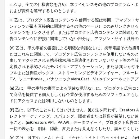
ii. 乙は、全ての仕様書類を含め、本ライセンスその他のプログラム
および資料を遵守するものとします。
iii. 乙は、プロダクト広告コンテンツを使用する際は毎回、アマゾ
ンテンツが最も直接的に関連するその他のページ）にのみリンクさせる
ンテンツをリンクさせず、またはプロダクト広告コンテンツに関連して
告コンテンツに密接に関連していない部分は、アマゾン・サイト以外の
(d) 乙は、甲の事前の書面による明確な承諾なしに、携帯電話その他
たはこれらに関連して、プロダクト広告コンテンツを使用しないものと
由してアクセスされる携帯端末用に最適化されていないサイト等の当該端
定義される承認されたモバイル・アプリケーション、または(3)いか
ブルまたは衛星ボックス、ストリーミングビデオプレイヤー、ブルーレイ
TV、ソニーBravia、パナソニックViera Cast、Vizioインター
(e) 乙は、甲の事前の書面による明確な承諾なしに、プロダクト広告
で商品を提供する個人もしくは企業が使用するためのソフトウェアもしくはその
ドにアクセスまたは利用しないものとします。
(f) 乙は、以下のことをしてはいけません。(i)方法を問わず、Creator
レクトマーケティング、スパミング、販売者または顧客が希望しない連
ること、(iii)Creators API、PA API、データフィード、プ
一切の表示を、削除、隠蔽、変更または見えなくしたり、読めなくした
(g) 乙は、以下のことをしたり、またはしようとしてはいけません。(