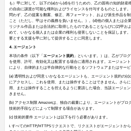
も）甲に対して、以下の(a)から(d)を行うための、乙の固有の知的
の自由に譲渡が可能な権利およびライセンスを付与するものとします。(
問わず、乙の提案を翻案、修正、再フォーマット、および派生作品を制
こと（ただし、甲はその義務を負いません。）。(d)他の個人または企
リジナル作品または合法的に取得したものであることならびに(Z)甲
めて、いかなる個人または企業の権利も侵害しないことを保証します。
要とする支援を甲に対して提供することに同意します。
4. エージェント
本項の条件（以下「
エージェント規約
」といいます。）は、乙がプログ
を使用、許可、有効化又は配置する場合に適用されます。エージェント
により、自律的または半自律的な行動をとるソフトウェアまたはサービ
(a) 透明性および同意 いかなるエージェントも、エージェント規約の
にアクセスし、これを使用、または操作することはできません。さらに、
用、または操作することを控えるように要請した場合、当該エージェン
きません。
(b) アクセス制限 Amazonは、独自の裁量により、エージェント
技術的手段などによって制限する場合があります。
(c) 技術的要件 エージェントは以下を行う必要があります。
i. すべてのHTTP/HTTPSリクエストで、リクエストがエージェ