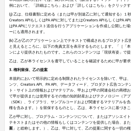
例において、「詳細はこちら」および「詳しくはこちら」をクリックす
(j) 乙は、仕様書類に定める（または甲が別途乙に対して通知する）
Creators APIもしくはPA APIに対してまたはCreators APIもしく
はPA APIにリクエスト送信を行うアプリケーションを作成し公開し
ーにも適用されます。
(k) 乙が乙のアプリケーション上でテキストで構成されるプロダクト
と見えるところに、以下の免責文言を表示するものとします。「［「本
ンにより提供されたものです。これらのコンテンツは「現状有姿」で提
乙は、乙が本ライセンスを遵守していることを確認するために甲が要求
3. 権利留保、乙の提案
本規約において明示的に定める制限されたライセンスを除いて、甲は、
ンツ、Creators API、PA API、データフィード、プロダクト
ト・サイト上の情報およびマテリアル、甲および甲の関連会社の商標お
て甲が提供または使用するその他の知的財産およびテクノロジー（アプ
（SDK）、ライブラリ、サンプルコードおよび関連するマテリアルを
権を含みます。）を留保するものとし、乙は、本ライセンスに基づきこ
乙が甲に対し、プログラム・コンテンツについて、またはアソシエイト
テキストまたはその他の情報もしくはコンテンツを提供した場合、また
案
」と総称します。）、乙は、甲に対して、乙の提案に関する一切の権