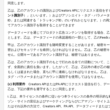
同意します。
乙は、乙のアカウントの識別およびCreators APIにリクエスト送
ント識別子
）」といいます。）およびアソシエイト・タグ・パラメータ（
ID」または関連する「トラッキングID」のいずれかとなります。）の両方
てアカウント識別子を取得することができます
データフィードを通じてプロダクト広告コンテンツを取得する場合、乙は、Cre
とします。乙は、データフィードの承認過程の一部として、乙のFeeds
甲は、乙のアカウント識別子を随時変更することがあります。秘密キー
密およびセキュリティを維持しなければなりません。乙は、乙の秘密キ
せん。公開キーであるアカウント識別子は、秘密ではありません。
乙は、乙のアカウント識別子のもとで行われる全ての活動について、こ
ず、全面的に責任を負います。したがって、乙は、乙以外の者が乙の秘
もしくは盗まれた場合、直ちに甲に連絡しなければなりません。乙は、
タグ・パラメータまたはアカウント識別子を使用してはなりません。
(c) 利用要件
Creators APIまたはPA APIにリクエスト送信を
乙は、下記の要件を遵守することに同意します。
i. 乙は、本ライセンスの条件に従いかつ本ライセンスの条件の明示的
ゾン・サイトの宣伝およびマーケティングならびにアマゾン・サイト上
たはそれ以外の方法で、Creators API、PA API、データフィー