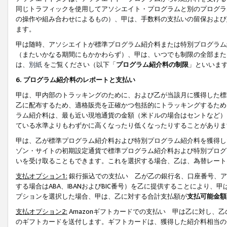
同じトラフィックを使用してアソシエイト・プログラムと別のプログラ
の操作や組み合わせによるもの）、甲は、手数料の支払いの留保および
ます。
甲は随時、アソシエイトが標準プログラム紹介料または特別プログラム
（またいかなる期間にもかかわらず）、甲は、いつでも制限の全部また
は、
別紙
をご覧ください（以下「
プログラム紹介料の制限
」といいま
6. プログラム紹介料のレポートと支払い
甲は、甲内部のトラッキングのために、および乙が当該月に獲得した標
乙に配布するため、適格販売を正確かつ包括的にトラッキングするため
ラム紹介料は、最も近い現地通貨の金額（米ドルの場合はセントなど）
ている水準よりもわずかに高くなったり低くなったりすることがありま
甲は、乙が標準プログラム紹介料および特別プログラム紹介料を獲得し
ゾン・サイトの初期設定通貨で標準プログラム紹介料および特別プログ
いを受け取ることもできます。これを選択する場合、乙は、為替レート
支払オプション1:
銀行振込での支払い 乙が乙の銀行名、口座番号、ア
する場合はABA、IBANおよびBIC番号）を乙に提供することにより
プションを選択した場合、甲は、乙に対する合計支払額が
支払可能金額
支払オプション2:
Amazonギフトカードでの支払い 甲は乙に対し、
のギフトカードを送付します。ギフトカードは、獲得した紹介料相当の