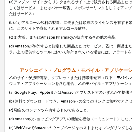
(a)アマゾン・サイトからリンクされるサイト上で販売される商品またはサ
しくはサービス、またはバナー広告、スポンサーリンクもしくはアマゾ
たはサービス）、
(b)乙がアルコール飲料の製造、卸売または頒布のライセンスを有す
に、乙のサイトで宣伝されるアルコール飲料、
(c) 処方薬、またはAmazon Pharmacyが販売するその他の商品、
(d) Amazonが除外すると指定した商品またはサービス。乙は、商品また
ラル上で提供するツールにおいて除外されている場合には、アラートを
アソシエイト・プログラム・モバイル・アプリケー
乙のサイトが携帯電話、タブレットまたは携帯用端末（以下「
モバイル
ウェア・アプリケーションを含む場合、乙のモバイル・アプリケーショ
(a) Google Play、AppleまたはAmazonアプリストアのいずれかで
(b) 無料でダウンロードでき、Amazonへの全てのリンクに無料でアク
(c) 独自のコンテンツを有するものであること、
(d) Amazonのショッピングアプリの機能を模倣（エミュレート）しな
(e) WebViewでAmazonのウェブページをホストまたはレンダリング