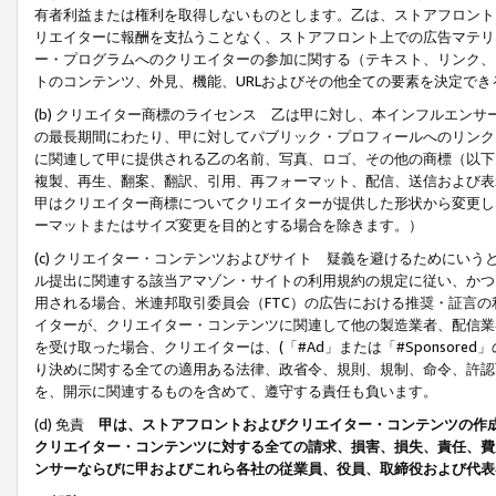
有者利益または権利を取得しないものとします。乙は、ストアフロントに
リエイターに報酬を支払うことなく、ストアフロント上での広告マテリア
ー・プログラムへのクリエイターの参加に関する（テキスト、リンク、
トのコンテンツ、外見、機能、URLおよびその他全ての要素を決定で
(b) クリエイター商標のライセンス 乙は甲に対し、本インフルエン
の最長期間にわたり、甲に対してパブリック・プロフィールへのリンク
に関連して甲に提供される乙の名前、写真、ロゴ、その他の商標（以下
複製、再生、翻案、翻訳、引用、再フォーマット、配信、送信および表
甲はクリエイター商標についてクリエイターが提供した形状から変更し
ーマットまたはサイズ変更を目的とする場合を除きます。）
(c) クリエイター・コンテンツおよびサイト 疑義を避けるためにい
ル提出に関連する該当アマゾン・サイトの利用規約の規定に従い、かつ、
用される場合、米連邦取引委員会（FTC）の広告における推奨・証言
イターが、クリエイター・コンテンツに関連して他の製造業者、配信業
を受け取った場合、クリエイターは、(「#Ad」または「#Sponsor
り決めに関する全ての適用ある法律、政省令、規則、規制、命令、許認
を、開示に関連するものを含めて、遵守する責任も負います。
(d) 免責
甲は、ストアフロントおよびクリエイター・コンテンツの作
クリエイター・コンテンツに対する全ての請求、損害、損失、責任、費
ンサーならびに甲およびこれら各社の従業員、役員、取締役および代表