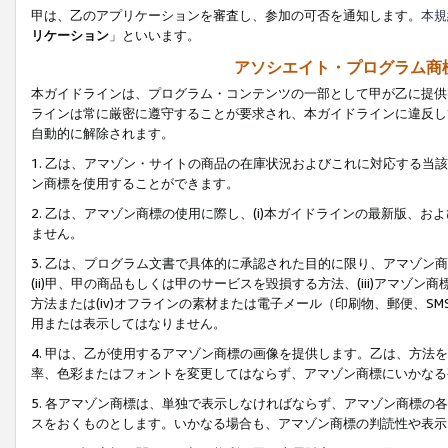
甲は、乙のアプリケーションを審査し、参加の可否を通知します。
本規
リケーション
」といいます。
アソシエイト・プログラム商
本ガイドラインは、プログラム・コンテンツの一部として甲が乙に提供
ラインは常に厳密に遵守することが要求され、本ガイドラインに違反し
自動的に解除されます。
1. 乙は、アマゾン・サイトの商品の在庫状況およびこれに対応する
ン商標を使用することができます。
2. 乙は、アマゾン商標の使用に際し、(i)本ガイドラインの最新版、およ
ません。
3. 乙は、プログラム文書で具体的に承認された目的に限り、アマゾン
(ii)甲、甲の商品もしくは甲のサービスを毀損する方法、(iii)アマ
方法または(iv)オフラインの素材または電子メール（印刷物、郵便、S
用または表示してはなりません。
4. 甲は、乙が使用するアマゾン商標の画像を提供します。乙は、方
率、色彩またはフォントを変更してはならず、アマゾン商標にいかなる
5. 各アマゾン商標は、単独で表示しなければならず、アマゾン商標
スをおくものとします。いかなる場合も、アマゾン商標の判読性や表示