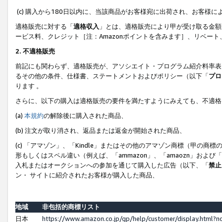
(c) 購入から180日以内に、当該商品がお客様宛に出荷され、お客
適格販売に対する「
適格収入
」とは、適格販売により甲が受け取る金額
ービス料、クレジット［注：Amazonポイントを含みます］、リベー
2. 不適格販売
前記にも関わらず、適格販売が、アソシエイト・プログラム紹介料率表
るその他の条件、仕様書、ステートメントおよびポリシー（以下「
プロ
ります 。
さらに、以下の購入は適格販売の要件を満たすようにみえても、不適格
(a)
本規約
の解除後に購入された商品、
(b) 注文が取り消され、返品または返金が開始された商品、
(c) 「アマゾン」、「Kindle」またはその他のアマゾン商標（甲
形もしくはスペル違い（例えば、「ammazon」、「amaozn」およ
入札またはオークションへの参加を通じて購入した広告（以下、「
禁止
ン・ サイトに紹介されたお客様が購入した商品、
地域
非包括的商標リスト
日本
https://www.amazon.co.jp/gp/help/customer/display.html