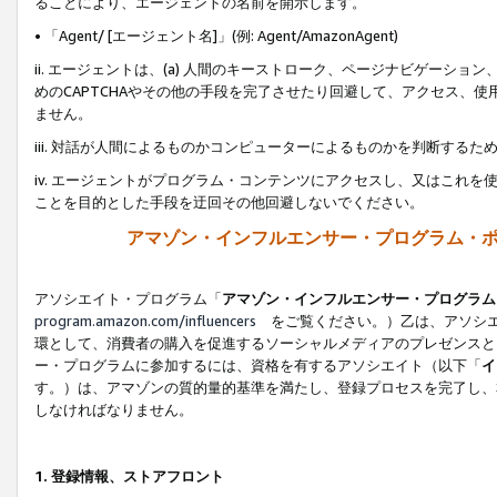
ることにより、エージェントの名前を開示します。
• 「Agent/ [エージェント名]」(例: Agent/AmazonAgent)
ii. エージェントは、(a) 人間のキーストローク、ページナビゲーシ
めのCAPTCHAやその他の手段を完了させたり回避して、アクセス、
ません。
iii. 対話が人間によるものかコンピューターによるものかを判断する
iv. エージェントがプログラム・コンテンツにアクセスし、又はこれ
ことを目的とした手段を迂回その他回避しないでください。
アマゾン・インフルエンサー・プログラム・
アソシエイト・プログラム「
アマゾン・インフルエンサー・プログラム
program.amazon.com/influencers
をご覧ください。）乙は、アソシエ
環として、消費者の購入を促進するソーシャルメディアのプレゼンスと
ー・プログラムに参加するには、資格を有するアソシエイト（以下「
イ
す。）は、アマゾンの質的量的基準を満たし、登録プロセスを完了し、
しなければなりません。
1.
登録情報、ストアフロント