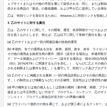
ェブサイトまたはその他の手段を通じて提供される、同じ、または類似
供される商品の「新品」の最低価格、および甲が乙に提供している場合
乙は、特別リンクを宣伝するために、Amazon上に特別リンクを投稿し
3. 乙のサイトに対する責任
乙は、乙のサイトに関して、その開発、運営、依存関係サービスおよび
任を負うものとします。例えば、乙は以下に関して単独で責任を負いま
(a) 乙のサイトおよび一切の関連設備の技術的運営、
(b) 本規約、全ての適用ある法令、条例、規則、政令、命令、ライセ
その他の適用ある政府当局の要件（開示（該当する場合は、米連邦取引
グ、データ保護およびプライバシー（該当する場合は、指令2002/58
（EU）2016/679）に関連するものを含む。）、ならびに乙とそ
される制限または要件を含む。）を遵守して、特別リンク及びプログラ
(c) 乙のサイトに掲載される素材（一切の商品説明およびその他の商
す。）の制作および掲載ならびにその正確性、完全性および適切性の確
(d) 甲の権利または他の個人もしくは団体の権利（著作権、商標、プ
違反または不正利用しない方法で、プログラム・コンテンツ、乙のサイ
ソシエイト・プログラム模倣品対策方針
への準拠の確保
(e) プライバシー規約その他を通じて、および第三者によるクッキー