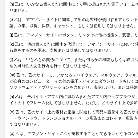
(h) 乙は、いかなる個人または団体により甲に提出された電子フォー
りません。
(i) 乙は、アマゾン・サイトに関連して甲のお客様が使用するアカウ
請、収集、取得、保存、キャッシュ、もしくは使用してはなりません。
(j) 乙は、アマゾン・サイトのボタン、リンクその他の機能を、変更
(k) 乙は、他の個人または団体を代理して、アマゾン・サイトにおい
行為をするのを承認、支援または奨励してはなりません。
(l) 乙は、甲と乙との関係について、または何らかの機能もしくは取
理的可能性のある行為を行ってはなりません。
(m) 乙は、乙のサイトに、いかなるスパイウェア、マルウェア、ウィ
が自身のコンピューター その他の電子デバイスにダウンロードもしく
ソフトウェア・アプリケーションを含めたり、表示したり、または特別
(n) 乙は、モバイル・アプリ内に組み込まれたアプリ内ウェブブラウザ
イトの中でフレーム化してはなりません。ただし、乙のサイト上で参加
(o) 乙は、乙のサイト上の素材と密接に関連して商品を宣伝する乙の
ー・ウィンドウ、トランジショナル・ページ広告またはレイヤー広告内
てはなりません。
(p) 乙は、アマゾン・サイトに乙が掲載することができるいかなるコ