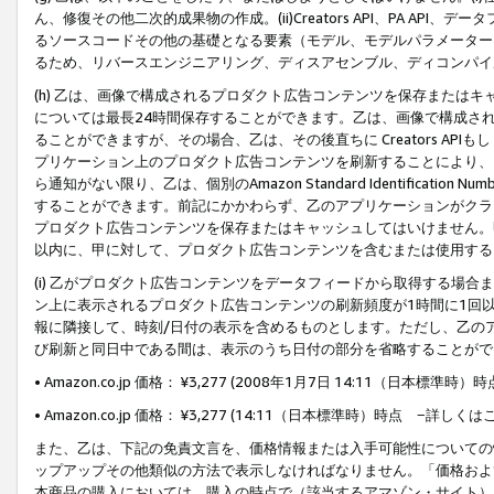
ん、修復その他二次的成果物の作成。(ii)Creators API、PA 
るソースコードその他の基礎となる要素（モデル、モデルパラメーター
るため、リバースエンジニアリング、ディスアセンブル、ディコンパイ
(h) 乙は、画像で構成されるプロダクト広告コンテンツを保存または
については最長24時間保存することができます。乙は、画像で構成さ
ることができますが、その場合、乙は、その後直ちに Creators AP
プリケーション上のプロダクト広告コンテンツを刷新することにより、
ら通知がない限り、乙は、個別のAmazon Standard Identification Nu
することができます。前記にかかわらず、乙のアプリケーションがクラ
プロダクト広告コンテンツを保存またはキャッシュしてはいけません。
以内に、甲に対して、プロダクト広告コンテンツを含むまたは使用する
(i) 乙がプロダクト広告コンテンツをデータフィードから取得する場合または
ン上に表示されるプロダクト広告コンテンツの刷新頻度が1時間に1回
報に隣接して、時刻/日付の表示を含めるものとします。ただし、乙の
び刷新と同日中である間は、表示のうち日付の部分を省略することがで
• Amazon.co.jp 価格： ¥3,277 (2008年1月7日 14:11（日本標準
• Amazon.co.jp 価格： ¥3,277 (14:11（日本標準時）時点 −詳しくは
また、乙は、下記の免責文言を、価格情報または入手可能性についての
ップアップその他類似の方法で表示しなければなりません。「価格およ
本商品の購入においては、購入の時点で（該当するアマゾン・サイト）