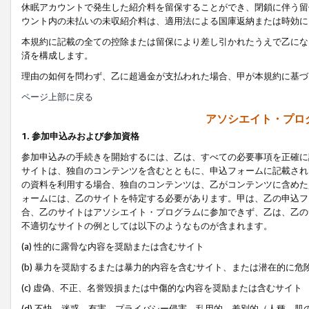
休眠アカウントで発生した紹介料を留保することができ、閉鎖に伴う留
ウント内の未払いの未収紹介料は、適用法による国庫返納または時効に
本規約に記載の全ての控除または留保により差し引かれたうえで乙にな
済を構成します。
理由の如何を問わず、乙に超過金が支払われた場合、甲が本規約に基づ
ページ上部に戻る
アソシエイト・プロ
1. 参加申込みおよび参加資格
参加申込みの手続きを開始するには、乙は、すべての必要事項を正確に
サイトは、独自のコンテンツを含むとともに、申込フォームに記載され
の資料を利用する場合、独自のコンテンツは、乙がコンテンツに含めた
ォームには、乙のサイトを特定する必要があります。甲は、乙の申込フ
合、乙のサイトはアソシエイト・プログラムに参加できず、乙は、乙の
不適切なサイトの例としては以下のようなものが含まれます。
(a) 性的に露骨な内容を奨励または含むサイト
(b) 暴力を奨励するまたは暴力的内容を含むサイト、または潜在的に
(c) 虚偽、不正、名誉毀損または中傷的な内容を奨励または含むサイト
(d) 不快、迷惑、有害、プライバシー侵害、乱用的、差別的（人種、