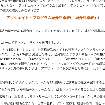
両当事者の権利および義務ならびにアソシエイト・プログラムIPライセンス
されることなく、アソシエイト・プログラム参加要件、アソシエイト・プログラ
約の重大な違反とみなされます。
アソシエイト・プログラム紹介料率表(「紹介料率表」)
料率表の例外がある場合は、その内容にしたがいます。)に関し、本紹介料率表
クスルーにてアマゾン・サイトを訪問すること、
じること（1回のセッションは、お客様が乙のサイトの特別リンクからクリック
ックスルーから24時間が経過した時点、(y)お客様がデジタル商品（甲の単独の
zon Prime Video」、「Game ダウンロード」、「Amazon コイン」、「Kindle 本
ndle Magazines」の名称で販売されるアマゾン・ソフトウェア・ダウンロードまた
特別リンク以外の特別リンクよりアマゾン・サイトを訪問した時点）（以下「
セ
、
、最初の特別リンクのクリックスルーから89日以内に当該商品の注文を完了する
ン・サイトからデジタル商品をストリームもしくはダウンロードすることにより当
様宛に出荷され、お客様によりストリームもしくはダウンロードされ、かつその支
より甲が受け取る金額から、出荷手数料、ギフト包装料、取扱手数料、税金（