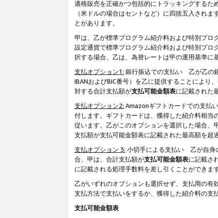
適格販売を正確かつ包括的にトラッキングするた
（米ドルの場合はセントなど）に四捨五入されま
とがあります。
甲は、乙が標準プログラム紹介料および特別プロ
設定通貨で標準プログラム紹介料および特別プロ
択する場合、乙は、為替レートは甲の運用基準に
支払オプション1:
銀行振込での支払い 乙が乙の銀
IBANおよびBIC番号）を乙に提供することに
対する合計支払額が
支払可能金額表
に記載された
支払オプション2:
Amazonギフトカードでの支
付します。ギフトカードは、獲得した紹介料相当
従います。乙がこのオプションを選択した場合、
支払額が支払可能金額表に記載された最高額を超
支払オプション 3:
小切手による支払い 乙が自身
合、甲は、合計支払額が
支払可能金額表
に記載さ
に記載される処理手数料を差し引くことができま
乙がいずれのオプションも選択せず、支払用の有
支払方法で支払いをするか、獲得した紹介料の支
支払可能金額表