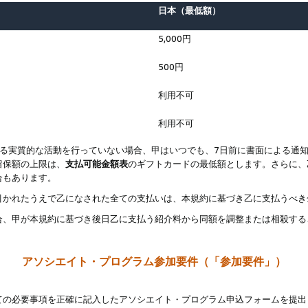
日本（最低額）
5,000円
500円
利用不可
利用不可
なる実質的な活動を行っていない場合、甲はいつでも、7日前に書面による通
留保額の上限は、
支払可能金額表
のギフトカードの最低額とします。さらに、
合もあります。
引かれたうえで乙になされた全ての支払いは、本規約に基づき乙に支払うべき
合、甲が本規約に基づき後日乙に支払う紹介料から同額を調整または相殺する
アソシエイト・プログラム参加要件（「参加要件」）
ての必要事項を正確に記入したアソシエイト・プログラム申込フォームを提出