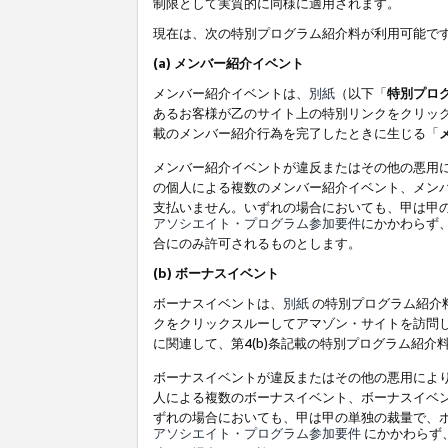
制限として実質的に同様に適用されます。
現在は、次の特別プログラム紹介料が利用可能で
(a) メンバー紹介イベント
メンバー紹介イベントは、
別紙
（以下「
特別プロ
あるお客様が乙のサイト上の特別リンクをクリック
載のメンバー紹介行為を完了したときに生じる「
メンバー紹介イベントが違反またはその他の悪用
の個人による複数のメンバー紹介イベント、メン
支払いません。いずれの場合においても、甲は甲
アソシエイト・プログラム参加要件
にかかわらず
合にのみ許可されるものとします。
(b) ボーナスイベント
ボーナスイベントは、
別紙
の特別プログラム紹介料
クをクリックスルーしてアマゾン・サイトを訪問し
に関連して、第4(b)条記載の特別プログラム紹介
ボーナスイベントが違反またはその他の悪用によ
人による複数のボーナスイベント、ボーナスイベ
ずれの場合においても、甲は甲の単独の裁量で、
アソシエイト・プログラム参加要件
にかかわらず