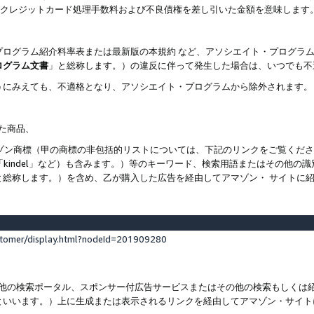
ト、クレジットカード処理手数料および不良債権を差し引いた金額を意味します
プログラム紹介料率表または最新版の本規約 など、アソシエイト・プログラ
ログラム文書
」と総称します。）の違反に伴って発生した場合は、いつでも不
うにみえても、不適格となり、アソシエイト・プログラムから除外されます。
れた商品、
他のアマゾン商標（甲の商標の非包括的リストについては、下記のリンクをご覧く
よび「kindel」など）も含みます。）等のキーワード、検索用語またはその
と総称します。）を含め、乙が購入した広告を経由してアマゾン・ サイトに
stomer/display.html?nodeId=201909280
その他の検索ポータル、スポンサー付広告サービスまたはその他の検索もしく
といいます。）上に生成または表示されるリンクを経由してアマゾン・サイト