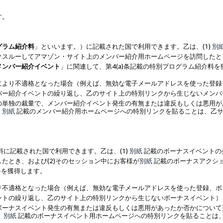
す。
グラム紹介料
」といいます。）に記載された国で利用できます。乙は、(1)
別
スルーしてアマゾン・サイト上のメンバー紹介用ホームページを訪問したとき
メンバー紹介イベント
」に関連して、第4(a)条記載の特別プログラム紹介料
により不適格となった場合（例えば、無効な電子メールアドレスを使った登録
バー紹介イベントの繰り返し、乙のサイト上の特別リンクから生じないメンバ
の単独の裁量で、メンバー紹介イベント発生の有無または違反もしくは悪用が
、
別紙
記載のメンバー紹介用ホームページへの特別リンクを貼ることは、乙サ
に記載された国で利用できます。乙は、(1)
別紙
記載のボーナスイベントの
たとき、および(2)そのセッション中にお客様が
別紙
記載のボーナスアクシ
料を獲得します。
り不適格となった場合（例えば、無効な電子メールアドレスを使った登録、ボ
ントの繰り返し、乙のサイト上の特別リンクから生じないボーナスイベント）
ボーナスイベント発生の有無または違反もしくは悪用があったか否かについて
、
別紙
記載のボーナスイベント用ホームページへの特別リンクを貼ることは