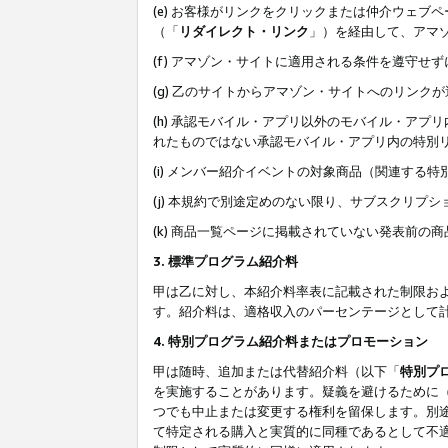
(e) お客様がリンクをクリックまたは仲介ウェ
（「
リダイレクト・リンク
」）を経由して、アマ
(f) アマゾン・サイトに適用される条件を遵守せ
(g) 乙のサイトからアマゾン・サイトへのリン
(h) 承認モバイル・アプリ以外のモバイル・アプリ
れたものではない承認モバイル・アプリ内の特別
(i) メンバー紹介イベントの対象商品（関連する
(j) 本規約で別途定めのない限り、サブスクリプ
(k) 商品一覧ページに掲載されていない発表前の
3. 標準プログラム紹介料
甲は乙に対し、本紹介料率表に記載された制限お
す。紹介料は、適格収入のパーセンテージとして
4. 特別プログラム紹介料またはプロモーション
甲は随時、追加または代替紹介料（以下「
特別プ
を実施することがあります。疑義を避けるために
つでも中止または変更する権利を留保します。別
て特定される購入と実質的に同種であるとして不