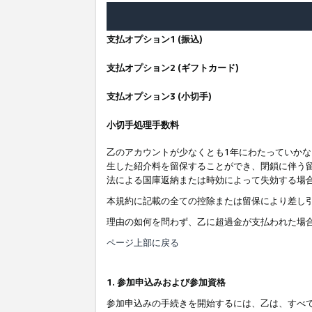
支払オプション1 (振込)
支払オプション2 (ギフトカード)
支払オプション3 (小切手)
小切手処理手数料
乙のアカウントが少なくとも1年にわたっていか
生した紹介料を留保することができ、閉鎖に伴う
法による国庫返納または時効によって失効する場
本規約に記載の全ての控除または留保により差し
理由の如何を問わず、乙に超過金が支払われた場
ページ上部に戻る
1. 参加申込みおよび参加資格
参加申込みの手続きを開始するには、乙は、すべ