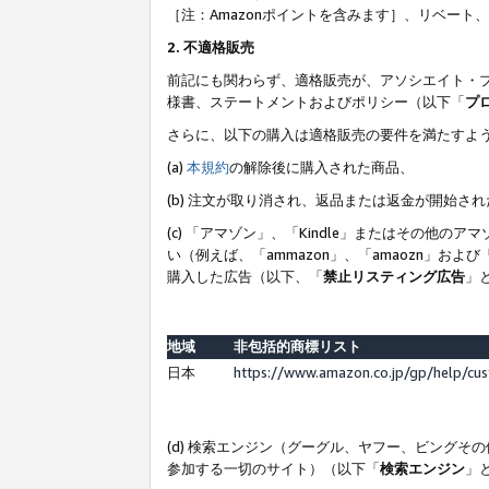
［注：Amazonポイントを含みます］、リベー
2. 不適格販売
前記にも関わらず、適格販売が、アソシエイト・
様書、ステートメントおよびポリシー（以下「
プ
さらに、以下の購入は適格販売の要件を満たすよ
(a)
本規約
の解除後に購入された商品、
(b) 注文が取り消され、返品または返金が開始さ
(c) 「アマゾン」、「Kindle」またはその
い（例えば、「ammazon」、「amaozn」お
購入した広告（以下、「
禁止リスティング広告
」
地域
非包括的商標リスト
日本
https://www.amazon.co.jp/gp/help/cu
(d) 検索エンジン（グーグル、ヤフー、ビング
参加する一切のサイト）（以下「
検索エンジン
」