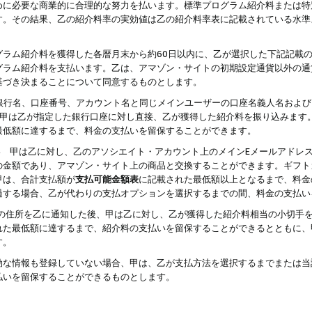
めに必要な商業的に合理的な努力を払います。標準プログラム紹介料または特
す。その結果、乙の紹介料率の実効値は乙の紹介料率表に記載されている水準
グラム紹介料を獲得した各暦月末から約60日以内に、乙が選択した下記記載
グラム紹介料を支払います。乙は、アマゾン・サイトの初期設定通貨以外の通
基づき決まることについて同意するものとします。
行名、口座番号、アカウント名と同じメインユーザーの口座名義人名および
より、甲は乙が指定した銀行口座に対し直接、乙が獲得した紹介料を振り込みま
最低額に達するまで、料金の支払いを留保することができます。
払い 甲は乙に対し、乙のアソシエイト・アカウント上のメインEメールアドレ
の金額であり、アマゾン・サイト上の商品と交換することができます。ギフト
甲は、合計支払額が
支払可能金額表
に記載された最低額以上となるまで、料金
過する場合、乙が代わりの支払オプションを選択するまでの間、料金の支払い
の住所を乙に通知した後、甲は乙に対し、乙が獲得した紹介料相当の小切手
れた最低額に達するまで、紹介料の支払いを留保することができるとともに、
す。
効な情報も登録していない場合、甲は、乙が支払方法を選択するまでまたは当
払いを留保することができるものとします。