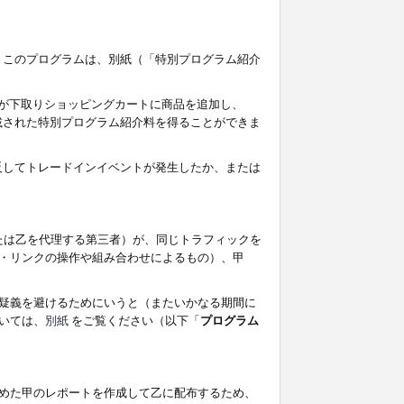
す。このプログラムは、別紙（「特別プログラム紹介
者が下取りショッピングカートに商品を追加し、
記載された特別プログラム紹介料を得ることができま
違反してトレードインイベントが発生したか、または
たは乙を代理する第三者）が、同じトラフィックを
・リンクの操作や組み合わせによるもの）、甲
疑義を避けるためにいうと（またいかなる期間に
いては、
別紙
をご覧ください（以下「
プログラム
めた甲のレポートを作成して乙に配布するため、