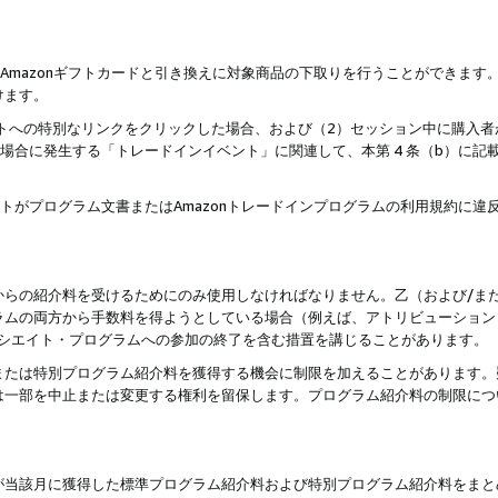
はAmazonギフトカードと引き換えに対象商品の下取りを行うことができま
けます。
サイトへの特別なリンクをクリックした場合、および（2）セッション中に購入
た場合に発生する「トレードインイベント」に関連して、本第 4 条（b）に
ントがプログラム文書またはAmazonトレードインプログラムの利用規約に
。
からの紹介料を受けるためにのみ使用しなければなりません。乙（および/ま
ラムの両方から手数料を得ようとしている場合（例えば、アトリビューション
ソシエイト・プログラムへの参加の終了を含む措置を講じることがあります。
または特別プログラム紹介料を獲得する機会に制限を加えることがあります。
は一部を中止または変更する権利を留保します。プログラム紹介料の制限につ
が当該月に獲得した標準プログラム紹介料および特別プログラム紹介料をまと