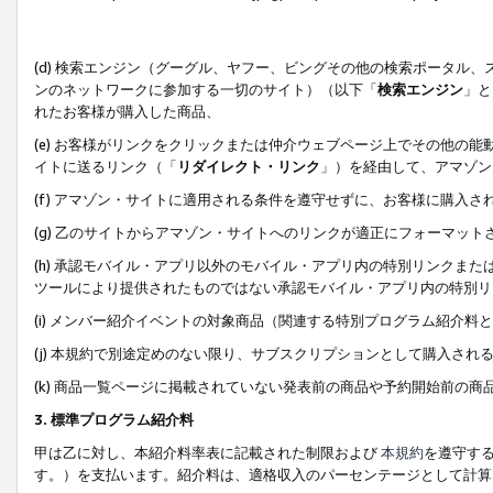
(d) 検索エンジン（グーグル、ヤフー、ビングその他の検索ポータル
ンのネットワークに参加する一切のサイト）（以下「
検索エンジン
」と
れたお客様が購入した商品、
(e) お客様がリンクをクリックまたは仲介ウェブページ上でその他の
イトに送るリンク（「
リダイレクト・リンク
」）を経由して、アマゾン
(f) アマゾン・サイトに適用される条件を遵守せずに、お客様に購入さ
(g) 乙のサイトからアマゾン・サイトへのリンクが適正にフォーマッ
(h) 承認モバイル・アプリ以外のモバイル・アプリ内の特別リンクまたはC
ツールにより提供されたものではない承認モバイル・アプリ内の特別リ
(i) メンバー紹介イベントの対象商品（関連する特別プログラム紹介料と
(j) 本規約で別途定めのない限り、サブスクリプションとして購入され
(k) 商品一覧ページに掲載されていない発表前の商品や予約開始前の商
3. 標準プログラム紹介料
甲は乙に対し、本紹介料率表に記載された制限および
本規約
を遵守す
す。）を支払います。紹介料は、適格収入のパーセンテージとして計算