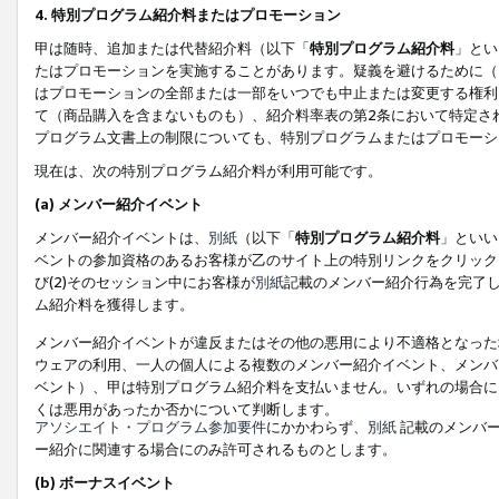
4. 特別プログラム紹介料またはプロモーション
甲は随時、追加または代替紹介料（以下「
特別プログラム紹介料
」とい
たはプロモーションを実施することがあります。疑義を避けるために（
はプロモーションの全部または一部をいつでも中止または変更する権利
て（商品購入を含まないものも）、紹介料率表の第2条において特定さ
プログラム文書上の制限についても、特別プログラムまたはプロモーシ
現在は、次の特別プログラム紹介料が利用可能です。
(a) メンバー紹介イベント
メンバー紹介イベントは、
別紙
（以下「
特別プログラム紹介料
」といい
ベントの参加資格のあるお客様が乙のサイト上の特別リンクをクリック
び(2)そのセッション中にお客様が
別紙
記載のメンバー紹介行為を完了
ム紹介料を獲得します。
メンバー紹介イベントが違反またはその他の悪用により不適格となった
ウェアの利用、一人の個人による複数のメンバー紹介イベント、メンバ
ベント）、甲は特別プログラム紹介料を支払いません。いずれの場合に
くは悪用があったか否かについて判断します。
アソシエイト・プログラム参加要件
にかかわらず、
別紙
記載のメンバー
ー紹介に関連する場合にのみ許可されるものとします。
(b) ボーナスイベント