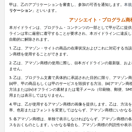
甲は、乙のアプリケーションを審査し、参加の可否を通知します。
本規
リケーション
」といいます。
アソシエイト・プログラム商
本ガイドラインは、プログラム・コンテンツの一部として甲が乙に提供
ラインは常に厳密に遵守することが要求され、本ガイドラインに違反し
自動的に解除されます。
1. 乙は、アマゾン・サイトの商品の在庫状況およびこれに対応する
ン商標を使用することができます。
2. 乙は、アマゾン商標の使用に際し、(i)本ガイドラインの最新版、およ
ません。
3. 乙は、プログラム文書で具体的に承認された目的に限り、アマゾン
(ii)甲、甲の商品もしくは甲のサービスを毀損する方法、(iii)アマ
方法または(iv)オフラインの素材または電子メール（印刷物、郵便、S
用または表示してはなりません。
4. 甲は、乙が使用するアマゾン商標の画像を提供します。乙は、方
率、色彩またはフォントを変更してはならず、アマゾン商標にいかなる
5. 各アマゾン商標は、単独で表示しなければならず、アマゾン商標
スをおくものとします。いかなる場合も、アマゾン商標の判読性や表示