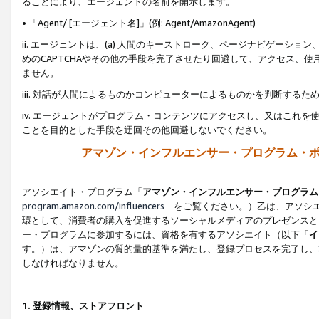
ることにより、エージェントの名前を開示します。
• 「Agent/ [エージェント名]」(例: Agent/AmazonAgent)
ii. エージェントは、(a) 人間のキーストローク、ページナビゲーシ
めのCAPTCHAやその他の手段を完了させたり回避して、アクセス、
ません。
iii. 対話が人間によるものかコンピューターによるものかを判断する
iv. エージェントがプログラム・コンテンツにアクセスし、又はこれ
ことを目的とした手段を迂回その他回避しないでください。
アマゾン・インフルエンサー・プログラム・
アソシエイト・プログラム「
アマゾン・インフルエンサー・プログラム
program.amazon.com/influencers
をご覧ください。）乙は、アソシエ
環として、消費者の購入を促進するソーシャルメディアのプレゼンスと
ー・プログラムに参加するには、資格を有するアソシエイト（以下「
イ
す。）は、アマゾンの質的量的基準を満たし、登録プロセスを完了し、
しなければなりません。
1.
登録情報、ストアフロント