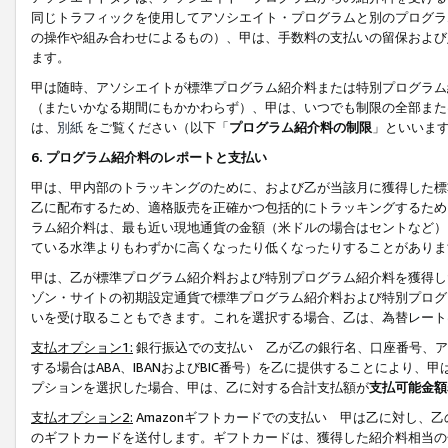
同じトラフィックを使用してアソシエイト・プログラムと別のプログラ
の操作や組み合わせによるもの）、甲は、手数料の支払いの留保および
ます。
甲は随時、アソシエイトが標準プログラム紹介料または特別プログラム
（またいかなる期間にもかかわらず）、甲は、いつでも制限の全部また
は、
別紙
をご覧ください（以下「
プログラム紹介料の制限
」といいま
6. プログラム紹介料のレポートと支払い
甲は、甲内部のトラッキングのために、および乙が当該月に獲得した標
乙に配布するため、適格販売を正確かつ包括的にトラッキングするため
ラム紹介料は、最も近い現地通貨の金額（米ドルの場合はセントなど）
ている水準よりもわずかに高くなったり低くなったりすることがありま
甲は、乙が標準プログラム紹介料および特別プログラム紹介料を獲得し
ゾン・サイトの初期設定通貨で標準プログラム紹介料および特別プログ
いを受け取ることもできます。これを選択する場合、乙は、為替レート
支払オプション1:
銀行振込での支払い 乙が乙の銀行名、口座番号、ア
する場合はABA、IBANおよびBIC番号）を乙に提供することにより
プションを選択した場合、甲は、乙に対する合計支払額が
支払可能金額
支払オプション2:
Amazonギフトカードでの支払い 甲は乙に対し、
のギフトカードを送付します。ギフトカードは、獲得した紹介料相当の