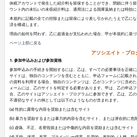
休眠アカウントで発生した紹介料を留保することができ、閉鎖に伴う留
ウント内の未払いの未収紹介料は、適用法による国庫返納または時効に
本規約に記載の全ての控除または留保により差し引かれたうえで乙にな
済を構成します。
理由の如何を問わず、乙に超過金が支払われた場合、甲が本規約に基づ
ページ上部に戻る
アソシエイト・プロ
1. 参加申込みおよび参加資格
参加申込みの手続きを開始するには、乙は、すべての必要事項を正確に
サイトは、独自のコンテンツを含むとともに、申込フォームに記載され
の資料を利用する場合、独自のコンテンツは、乙がコンテンツに含めた
ォームには、乙のサイトを特定する必要があります。甲は、乙の申込フ
合、乙のサイトはアソシエイト・プログラムに参加できず、乙は、乙の
不適切なサイトの例としては以下のようなものが含まれます。
(a) 性的に露骨な内容を奨励または含むサイト
(b) 暴力を奨励するまたは暴力的内容を含むサイト、または潜在的に
(c) 虚偽、不正、名誉毀損または中傷的な内容を奨励または含むサイト
(d) 不快、迷惑、有害、プライバシー侵害、乱用的、差別的（人種、