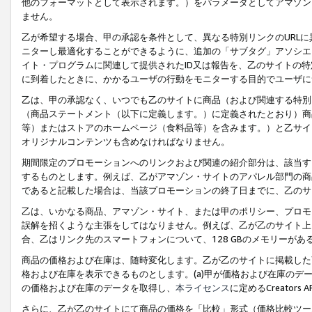
他のフォーマットとして表示されます。）をパラメータとしてアマゾン
ません。
乙が希望する場合、甲の承認を条件として、異なる特別リンクのURL
ニターし最適化することができるように、追加の「サブタグ」アソシエ
イト・プログラムに関連して提供されたID又は報告を、乙のサイトの
に到着したときに、かかるユーザの行動をモニターする目的でユーザに
乙は、甲の承認なく、いつでも乙のサイトに商品（および関連する特別
（商品ステートメント（以下に定義します。）に定義されたとおり）商
等）またはストアのホームページ（食料品等）を含みます。）と乙サイ
オリジナルコンテンツも含めなければなりません。
期間限定のプロモーションへのリンクおよび関連の紹介部分は、該当す
するものとします。例えば、乙がアマゾン・サイトのアパレル部門の商
であると記載した場合は、当該プロモーションの終了日までに、乙のサ
乙は、いかなる商品、アマゾン・サイト、または甲のポリシー、プロモ
誤解を招くような主張をしてはなりません。例えば、乙が乙のサイト上に
合、乙はリンク先のスマートフォンについて、128 GBのメモリーが
商品の価格および在庫は、随時変化します。乙が乙のサイトに掲載した
格および在庫を表示できるものとします。(a)甲が価格および在庫のデータを
の価格および在庫のデータを取得し、
本ライセンス
に定めるCreator
さらに、乙が乙のサイトにて商品の価格を「比較」形式（価格比較ツー