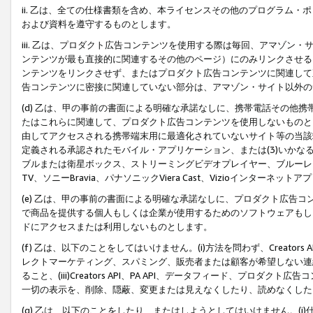
ii. 乙は、全ての仕様書類を含め、本ライセンスその他のプログラム
および資料を遵守するものとします。
iii. 乙は、プロダクト広告コンテンツを使用する際は毎回、アマゾ
ンテンツが最も直接的に関連するその他のページ）にのみリンクさせる
ンテンツをリンクさせず、またはプロダクト広告コンテンツに関連して
告コンテンツに密接に関連していない部分は、アマゾン・サイト以外の
(d) 乙は、甲の事前の書面による明確な承諾なしに、携帯電話その他
たはこれらに関連して、プロダクト広告コンテンツを使用しないものと
由してアクセスされる携帯端末用に最適化されていないサイト等の当該端
定義される承認されたモバイル・アプリケーション、または(3)いか
ブルまたは衛星ボックス、ストリーミングビデオプレイヤー、ブルーレイ
TV、ソニーBravia、パナソニックViera Cast、Vizioインター
(e) 乙は、甲の事前の書面による明確な承諾なしに、プロダクト広告
で商品を提供する個人もしくは企業が使用するためのソフトウェアもしくはその
ドにアクセスまたは利用しないものとします。
(f) 乙は、以下のことをしてはいけません。(i)方法を問わず、Creator
レクトマーケティング、スパミング、販売者または顧客が希望しない連
ること、(iii)Creators API、PA API、データフィード、プ
一切の表示を、削除、隠蔽、変更または見えなくしたり、読めなくした
(g) 乙は、以下のことをしたり、またはしようとしてはいけません。(