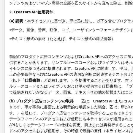
ンテンツおよびアマゾン商標の全部を乙のサイトから直ちに除去、削除
2. Creators API使用要件
(a) 説明：
本ライセンスに基づき、甲は乙に対し、以下を含むプログラ
•データ、画像、音声、映像、ロゴ、ユーザインターフェースデザイン
•テキスト形式の素材（たとえば、テキスト形式の商品情報）
前記のプロダクト広告コンテンツおよびCreators APIへのアクセスに
供することがあります。サンプルソースコードおよびライブラリはそれ
イセンスに基づき乙に提供されます。Creators APIに関連して
上の必要条件ならびにCreators APIの適切な利用に関連するテ
（以下「
仕様書類
」と総称します。）を提供することがあります。本ラ
ルソースコードまたはライブラリおよび甲が提供する仕様書類は、「プ
で提供されたいかなるデータ、画像、テキストその他の情報またはコン
(b) プロダクト広告コンテンツの取得
乙は、Creators APIま
きます。甲が事前に書面による明示的な承認をした場合、乙は、甲がCreator
す。）を通じて、プロダクト広告コンテンツを取得することもできます
データフィードへのアクセスおよび使用にも本ライセンスが適用されます。乙は
APIもしくはデータフィードの仕様を変更、廃止または再発行することがで
ドへのアクセスおよび使用が、その時点で最新の要件（本ライセンスお