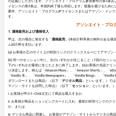
の定義にしたがいます。アソシエイト・プログラム参加要件の第3条お
イセンスの第3条は、本規約終了後も存続します。疑義を避けるためにい
要件、アソシエイト・プログラムIPライセンスまたはアマゾン・イン
す。
アソシエイト・プログ
1. 適格販売および適格収入
甲は、次の場合に発生する「
適格販売
」(本紹介料率表の例外がある場
ム紹介料を支払います。
(a) お客様が乙のサイト上の特別リンクのクリックスルーにてアマゾン
(b) 同一のセッション中に、次のいずれかが生じること（1回のセッ
下のいずれかが最初に生じたときに終了します。(x)お客様の当該クリッ
り決定します。例えば「Amazon Music」、「Amazon Shorts」、「eDo
「Kindle 本」、「Kindle Newspapers」、 「Kindle Blogs」、「
ダウンロードまたは商品）（以下「
デジタル商品
」といいます。）では
マゾン・サイトを訪問した時点）（以下「
セッション
」といいます。）
i. お客様が甲の1-Click注文にて商品を購入するか、
ii. お客様が商品をショッピングカートに入れ、最初の特別リンクの
か、または
iii. デジタル商品に関連し、お客様がアマゾン・サイトからデジタ