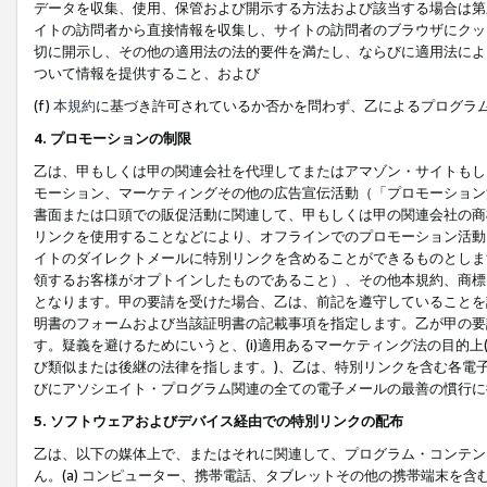
データを収集、使用、保管および開示する方法および該当する場合は第
イトの訪問者から直接情報を収集し、サイトの訪問者のブラウザにクッ
切に開示し、その他の適用法の法的要件を満たし、ならびに適用法によ
ついて情報を提供すること、および
(f)
本規約
に基づき許可されているか否かを問わず、乙によるプログラ
4. プロモーションの制限
乙は、甲もしくは甲の関連会社を代理してまたはアマゾン・サイトもし
モーション、マーケティングその他の広告宣伝活動（「プロモーション
書面または口頭での販促活動に関連して、甲もしくは甲の関連会社の商
リンクを使用することなどにより、オフラインでのプロモーション活動
イトのダイレクトメールに特別リンクを含めることができるものとしま
領するお客様がオプトインしたものであること）、その他本規約、商標
となります。甲の要請を受けた場合、乙は、前記を遵守していることを
明書のフォームおよび当該証明書の記載事項を指定します。乙が甲の要
す。疑義を避けるためにいうと、(i)適用あるマーケティング法の目的上(例
び類似または後継の法律を指します。)、乙は、特別リンクを含む各電子
びにアソシエイト・プログラム関連の全ての電子メールの最善の慣行に
5. ソフトウェアおよびデバイス経由での特別リンクの配布
乙は、以下の媒体上で、またはそれに関連して、プログラム・コンテン
ん。(a) コンピューター、携帯電話、タブレットその他の携帯端末を