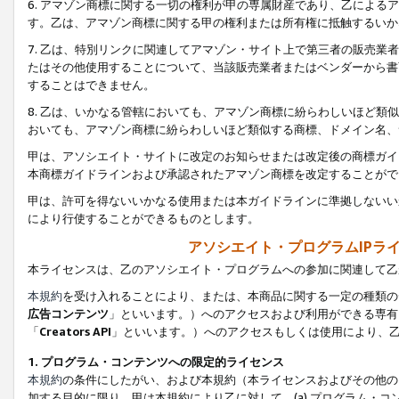
6. アマゾン商標に関する一切の権利が甲の専属財産であり、乙によ
す。乙は、アマゾン商標に関する甲の権利または所有権に抵触するいか
7. 乙は、特別リンクに関連してアマゾン・サイト上で第三者の販売
たはその他使用することについて、当該販売業者またはベンダーから書
することはできません。
8. 乙は、いかなる管轄においても、アマゾン商標に紛らわしいほど
おいても、アマゾン商標に紛らわしいほど類似する商標、ドメイン名、
甲は、アソシエイト・サイトに改定のお知らせまたは改定後の商標ガイ
本商標ガイドラインおよび承認されたアマゾン商標を改定することがで
甲は、許可を得ないいかなる使用または本ガイドラインに準拠しないい
により行使することができるものとします。
アソシエイト・プログラムIPラ
本ライセンスは、乙のアソシエイト・プログラムへの参加に関連して乙
本規約
を受け入れることにより、または、本商品に関する一定の種類の
広告コンテンツ
」といいます。）へのアクセスおよび利用ができる専有
「
Creators API
」といいます。）へのアクセスもしくは使用により、
1. プログラム・コンテンツへの限定的ライセンス
本規約
の条件にしたがい、および本規約（本ライセンスおよびその他の
加する目的に限り、甲は本規約により乙に対して、(a) プログラム・コ