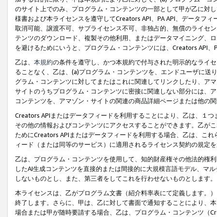
のサイト上でのみ、プログラム・コンテンツの一部として甲が乙に対し
様書および本ライセンスを遵守してCreators API、PA API、
取消可能、譲渡不可、サブライセンス不可、非独占的、無償のライセン
テンツのダウンロード、複製その他利用、またはデータマイニング、ロ
を避けるためにいうと、プログラム・コンテンツには、Creators AP
乙は、
本規約
の条件を遵守し、かつ本規約で付与された明示的なライセ
ることなく、乙は、(a)プログラム・コンテンツを、エンドユーザに
グラム・コンテンツに対してまたはこれに関連してリンクしたり、アマ
サイトのうちプログラム・コンテンツに密接に関連しない部分には、ア
コンテンツを、アマゾン・サイトの関連の商品詳細ページまたは他の関
Creators APIまたはデータフィードを利用することにより、乙は、
その他の情報およびコンテンツにアクセスすることができます。乙がこ
ためにCreators APIまたはデータフィードを利用する場合、乙は、こ
ィード（または同等のサービス）に適用されるライセンス契約の規定を
乙は、プログラム・コンテンツを使用して、知的財産権その他法的権利
したAI生成コンテンツを直接的または間接的に大規模言語モデル、マ
しないものとし、また、第三者をしてこれを行わせないものとします。
本ライセンスは、乙がプログラム文書（紹介料率表にて定義します。）
終了します。さらに、甲は、乙に対して書面で通知することにより、本
場合または甲が随時要請する場合、乙は、プログラム・コンテンツ（Cre