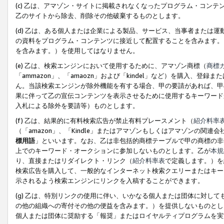
(c) 乙は、アマゾン・サイトに掲載されなくなったプログラム・コン
乙のサイトから除去、削除その他破棄するものとします。
(d) 乙は、ある個人または企業による製品、サービス、当事者または
の資料をプログラム・コンテンツに接近して配置することを含みます。
を含みます。）を使用してはなりません。
(e) 乙は、検索エンジンにおいて使用するために、アマゾン商標（
商標
「ammazon」、「amaozn」および「kindel」など）を購入
ん。当該検索エンジンが除外機能を有する場合、甲の要請があれば、甲
果に伴って乙の宣伝コンテンツを表示させるために使用するキーワード
入札による除外を要請等）ものとします。
(f) 乙は、結果的に有料検索広告が禁止有料プレースメント（
紹介料率
（「amazon」、「Kindle」またはアマゾンもしくはアマゾンの
標用語
」といいます。なお、乙は非包括的商標テーブルで甲の商標の非
上でのキーワード・オークションに参加しないものとします。乙が
本規
り、直接またはリダイレクト・リンク（
紹介料率表
で定義します。）を
検索広告を購入して、一般的なインターネット検索クエリーまたはキー
示されるよう検索エンジンにリンクを入稿することができます。
(g) 乙は、特別リンクの使用に伴い、いかなる個人または団体に対し
の他の組織への寄付その他の便益を含みます。）を提供しないものとし
個人または団体に奨励する「報奨」またはロイヤルティプログラムを実