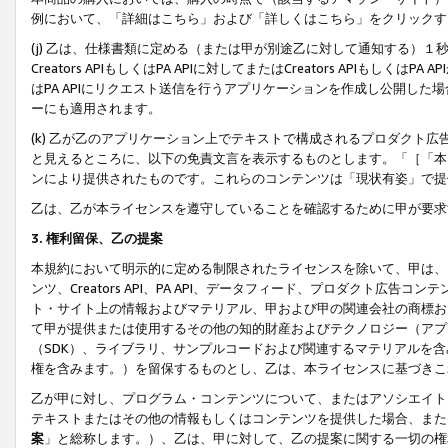
例において、「詳細はこちら」および「詳しくはこちら」をクリックす
(j) 乙は、仕様書類に定める（または甲が別途乙に対して通知する）
Creators APIもしくはPA APIに対してまたはCreators APIもしく
はPA APIにリクエスト送信を行うアプリケーションを作成し公開し
ーにも適用されます。
(k) 乙が乙のアプリケーション上でテキストで構成されるプロダクト
と見えるところに、以下の免責文言を表示するものとします。「［「本
ンにより提供されたものです。これらのコンテンツは「現状有姿」で提
乙は、乙が本ライセンスを遵守していることを確認するために甲が要求
3. 権利留保、乙の提案
本規約において明示的に定める制限されたライセンスを除いて、甲は、
ンツ、Creators API、PA API、データフィード、プロダクト
ト・サイト上の情報およびマテリアル、甲および甲の関連会社の商標お
て甲が提供または使用するその他の知的財産およびテクノロジー（アプ
（SDK）、ライブラリ、サンプルコードおよび関連するマテリアルを
権を含みます。）を留保するものとし、乙は、本ライセンスに基づきこ
乙が甲に対し、プログラム・コンテンツについて、またはアソシエイト
テキストまたはその他の情報もしくはコンテンツを提供した場合、また
案
」と総称します。）、乙は、甲に対して、乙の提案に関する一切の権