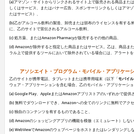
(a)アマゾン・サイトからリンクされるサイト上で販売される商品またはサ
しくはサービス、またはバナー広告、スポンサーリンクもしくはアマゾ
たはサービス）、
(b)乙がアルコール飲料の製造、卸売または頒布のライセンスを有す
に、乙のサイトで宣伝されるアルコール飲料、
(c) 処方薬、またはAmazon Pharmacyが販売するその他の商品、
(d) Amazonが除外すると指定した商品またはサービス。乙は、商品また
ラル上で提供するツールにおいて除外されている場合には、アラートを
アソシエイト・プログラム・モバイル・アプリケー
乙のサイトが携帯電話、タブレットまたは携帯用端末（以下「
モバイル
ウェア・アプリケーションを含む場合、乙のモバイル・アプリケーショ
(a) Google Play、AppleまたはAmazonアプリストアのいずれかで
(b) 無料でダウンロードでき、Amazonへの全てのリンクに無料でアク
(c) 独自のコンテンツを有するものであること、
(d) Amazonのショッピングアプリの機能を模倣（エミュレート）しな
(e) WebViewでAmazonのウェブページをホストまたはレンダリング