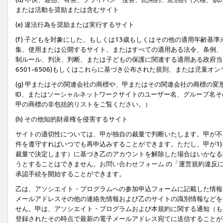
または活動を奨励または含むサイト
(e) 違法行為を奨励または実行するサイト
(f) 子どもを対象にした、もしくは13歳もしくはその他の適用年齢
集、使用または公開するサイト、またはすべての適用ある法令、条例、
制ルール、判決、判断、または子どもの保護に関連する適用ある政府当局の要
6501-6506)もしくはこれらに基づき公布された規則、または児童オ
(g) 甲またはその関連会社の商標や、甲またはその関連会社の商標の
ID、またはソーシャルネットワークサイトのユーザー名、グループ名
甲の商標の非包括的リストをご覧ください。）
(h) その他知的財産権を侵害するサイト
サイトの適切性については、甲が独自の裁量で判断いたします。甲が不
件を遵守すればいつでも再申込みすることができます。ただし、甲が1)
裁量で決定します）に基づき乙のアカウントを解除した場合はいかなる
うとすることはできません。
お問い合わせフォーム
の「運営規約違反に
承認手続を開始することができます。
乙は、アソシエイト・プログラムへの参加申込フォームに記載した情報
メールアドレスその他の連絡先情報および乙のサイトの識別情報などを
せん。甲は、アソシエイト・プログラムおよび本規約に関する通知（も
登録されたその時点で最新の電子メールアドレス宛てに送信することが