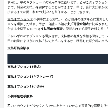
利用は、甲のギフトカードの利用条件に従います。乙がこのオプション
まで、料金の支払いを留保することができます。甲は、合計支払額が支
択するまでの間、料金の支払いを留保することができます。
支払オプション 3:
小切手による支払い 乙が自身の住所を乙に通知し
ョンを選択した場合、甲は、合計支払額が
支払可能金額表
に記載された
付する小切手1枚につき
支払可能金額表
に記載される処理手数料を差し
乙がいずれのオプションも選択せず、支払用の有効な情報も登録してい
甲の裁量により別の支払方法で支払いをするか、獲得した紹介料の支払
支払可能金額表
支払オプション1 (振込)
支払オプション2 (ギフトカード)
支払オプション3 (小切手)
小切手処理手数料
乙のアカウントが少なくとも1年にわたっていかなる実質的な活動を行