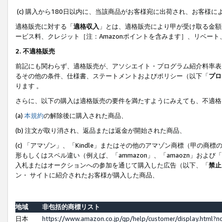
(c) 購入から180日以内に、当該商品がお客様宛に出荷され、お客
適格販売に対する「
適格収入
」とは、適格販売により甲が受け取る金額
ービス料、クレジット［注：Amazonポイントを含みます］、リベー
2. 不適格販売
前記にも関わらず、適格販売が、アソシエイト・プログラム紹介料率表
るその他の条件、仕様書、ステートメントおよびポリシー（以下「
プロ
ります 。
さらに、以下の購入は適格販売の要件を満たすようにみえても、不適格
(a)
本規約
の解除後に購入された商品、
(b) 注文が取り消され、返品または返金が開始された商品、
(c) 「アマゾン」、「Kindle」またはその他のアマゾン商標（甲
形もしくはスペル違い（例えば、「ammazon」、「amaozn」およ
入札またはオークションへの参加を通じて購入した広告（以下、「
禁止
ン・ サイトに紹介されたお客様が購入した商品、
地域
非包括的商標リスト
日本
https://www.amazon.co.jp/gp/help/customer/display.html