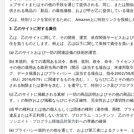
ェブサイトまたはその他の手段を通じて提供される、同じ、または類似
供される商品の「新品」の最低価格、および甲が乙に提供している場合
乙は、特別リンクを宣伝するために、Amazon上に特別リンクを投稿し
3. 乙のサイトに対する責任
乙は、乙のサイトに関して、その開発、運営、依存関係サービスおよび
任を負うものとします。例えば、乙は以下に関して単独で責任を負いま
(a) 乙のサイトおよび一切の関連設備の技術的運営、
(b) 本規約、全ての適用ある法令、条例、規則、政令、命令、ライセ
その他の適用ある政府当局の要件（開示（該当する場合は、米連邦取引
グ、データ保護およびプライバシー（該当する場合は、指令2002/58
（EU）2016/679）に関連するものを含む。）、ならびに乙とそ
される制限または要件を含む。）を遵守して、特別リンク及びプログラ
(c) 乙のサイトに掲載される素材（一切の商品説明およびその他の商
す。）の制作および掲載ならびにその正確性、完全性および適切性の確
(d) 甲の権利または他の個人もしくは団体の権利（著作権、商標、プ
違反または不正利用しない方法で、プログラム・コンテンツ、乙のサイ
ソシエイト・プログラム模倣品対策方針
への準拠の確保
(e) プライバシー規約その他を通じて、および第三者によるクッキー