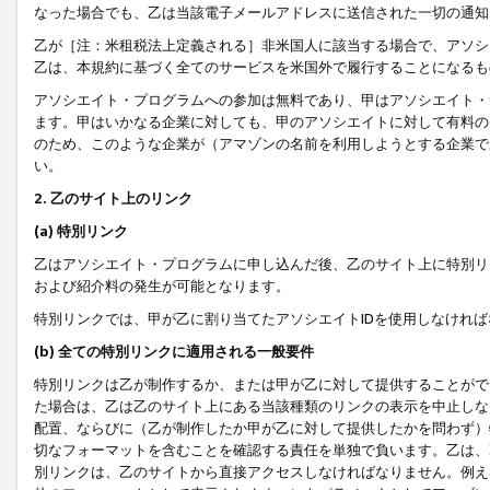
なった場合でも、乙は当該電子メールアドレスに送信された一切の通知
乙が［注：米租税法上定義される］非米国人に該当する場合で、アソシ
乙は、本規約に基づく全てのサービスを米国外で履行することになるも
アソシエイト・プログラムへの参加は無料であり、甲はアソシエイト・
ます。甲はいかなる企業に対しても、甲のアソシエイトに対して有料の
のため、このような企業が（アマゾンの名前を利用しようとする企業で
い。
2. 乙のサイト上のリンク
(a) 特別リンク
乙はアソシエイト・プログラムに申し込んだ後、乙のサイト上に特別リ
および紹介料の発生が可能となります。
特別リンクでは、甲が乙に割り当てたアソシエイトIDを使用しなけれ
(b) 全ての特別リンクに適用される一般要件
特別リンクは乙が制作するか、または甲が乙に対して提供することがで
た場合は、乙は乙のサイト上にある当該種類のリンクの表示を中止しな
配置、ならびに（乙が制作したか甲が乙に対して提供したかを問わず）
切なフォーマットを含むことを確認する責任を単独で負います。乙は、
別リンクは、乙のサイトから直接アクセスしなければなりません。例えば、