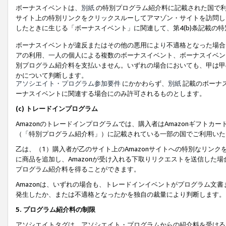
ボーナスイベントは、
別紙
の特別プログラム紹介料に記載された国で利
サイト上の特別リンクをクリックスルーしてアマゾン・サイトを訪問した
したときに生じる「ボーナスイベント」に関連して、第4(b)条記載の
ボーナスイベントが違反またはその他の悪用により不適格となった場合
アの利用、一人の個人による複数のボーナスイベント、ボーナスイベン
別プログラム紹介料を支払いません。いずれの場合においても、甲は甲
かについて判断します。
アソシエイト・プログラム参加要件
にかかわらず、
別紙
記載のボーナ
ーナスイベントに関連する場合にのみ許可されるものとします。
(c) トレードインプログラム
Amazonのトレードインプログラムでは、購入者はAmazonギフト
（「特別プログラム紹介料」）に記載されている一部の国でご利用いた
乙は、（1）購入者が乙のサイト上のAmazonサイトへの特別なリン
に商品を追加し、Amazonが受け入れる下取りリクエストを送信した場
プログラム紹介料を得ることができます。
Amazonは、いずれの場合も、トレードインイベントがプログラム文書
発生したか、または不適格となったかを独自の裁量により判断します。
5. プログラム紹介料の制限
アソシエイトタグは、アソシエイト・プログラムからの紹介料を受ける