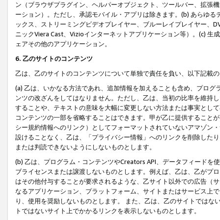
ン（ブラウザプラグイン、ヘルパーオブジェクト、ツールバー、拡張機
ーション）。ただし、承認モバイル・アプリは除きます。(b) あらゆ
ックス、ストリーミングビデオプレイヤー、ブルーレイプレイヤー、DVDプ
ニックViera Cast、Vizioインターネットアプリケーション等）。(
ェアその他のアプリケーション。
6. 乙のサイトのコンテンツ
乙は、乙のサイトのコンテンツについて単独で責任を負い、以下記載の
(a) 乙は、いかなる方法であれ、追加情報を加えることも含め、プロ
ンツの改ざんをしてはなりません。ただし、乙は、当初の比率を維持し
することや、テキストの意味を大幅に変更しない方法または事実として
コンテンツの一部を省略することはできます。甲が乙に提供することが
シー規約情報へのリンク）としてフォーマットされていないアマゾン・
設けることなく、乙は、「プライバシー情報」へのリンクを削除したり
または判読できないようにしないものとします。
(b) 乙は、プログラム・コンテンツやCreators API、データフ
ブライセンスまたは譲渡しないものとします。例えば、乙は、乙がプロ
はその他付与することが要求されるような、乙サイト以外での広告（サ
なるアプリケーション、プラットフォーム、サイトまたはサービス上で
り、使用を奨励しないものとします。 また、乙は、乙のサイトではな
トではないサイト上でかかるリンクを表示しないものとします。