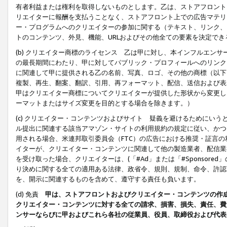
有者利益または権利を取得しないものとします。乙は、ストアフロントに
リエイターに報酬を支払うことなく、ストアフロント上での広告マテリア
ー・プログラムへのクリエイターの参加に関する（テキスト、リンク、
トのコンテンツ、外見、機能、URLおよびその他全ての要素を決定で
(b) クリエイター商標のライセンス 乙は甲に対し、本インフルエン
の最長期間にわたり、甲に対してパブリック・プロフィールへのリンク
に関連して甲に提供される乙の名前、写真、ロゴ、その他の商標（以下
複製、再生、翻案、翻訳、引用、再フォーマット、配信、送信および表
甲はクリエイター商標についてクリエイターが提供した形状から変更し
ーマットまたはサイズ変更を目的とする場合を除きます。）
(c) クリエイター・コンテンツおよびサイト 疑義を避けるためにい
ル提出に関連する該当アマゾン・サイトの利用規約の規定に従い、かつ、
用される場合、米連邦取引委員会（FTC）の広告における推奨・証言
イターが、クリエイター・コンテンツに関連して他の製造業者、配信業
を受け取った場合、クリエイターは、(「#Ad」または「#Sponsor
り決めに関する全ての適用ある法律、政省令、規則、規制、命令、許認
を、開示に関連するものを含めて、遵守する責任も負います。
(d) 免責
甲は、ストアフロントおよびクリエイター・コンテンツの作
クリエイター・コンテンツに対する全ての請求、損害、損失、責任、費
ンサーならびに甲およびこれら各社の従業員、役員、取締役および代表