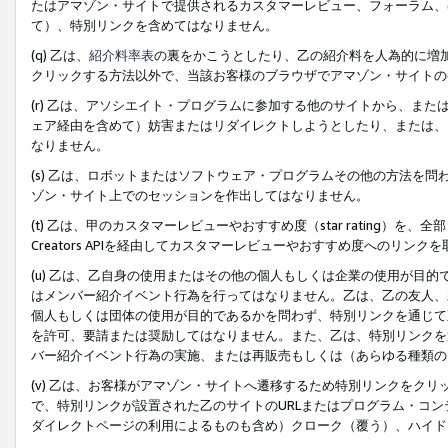
たはアマゾン・サイトで提供されるカスタマーレビュー、フォーラム、
て）、特別リンクを含めてはなりません。
(q) 乙は、
紹介料率表
の裏をかこうとしたり、乙の紹介料を人為的に増
クリックする方法以外で、当該お客様のブラウザでアマゾン・サイトの
(r) 乙は、アソシエイト・プログラムに参加する他のサイトから、ま
ェア経由を含めて）妨害またはリダイレクトしようとしたり、または、
なりません。
(s) 乙は、ロボットまたはソフトウェア・プログラムその他の方法を
ゾン・サイト上でのセッションを作出してはなりません。
(t) 乙は、甲のカスタマーレビューやおすすめ度（star rating
Creators APIを経由してカスタマーレビューやおすすめ度へのリンク
(u) 乙は、乙自身の使用またはその他の個人もしくは企業の使用が目
はメンバー紹介イベント行為を行ってはなりません。乙は、乙の友人、
個人もしくは団体の使用が目的であるかを問わず、特別リンクを通じて
を許可、要請または奨励してはなりません。また、乙は、特別リンクを
バー紹介イベント行為の実施、または再販売もしくは（あらゆる種類の
(v) 乙は、お客様がアマゾン・サイトへ遷移するため特別リンクをク
で、特別リンクが設置された乙のサイトのURLまたはプログラム・コ
ダイレクトページの利用によるものも含め）クローク（覆う）、ハイド