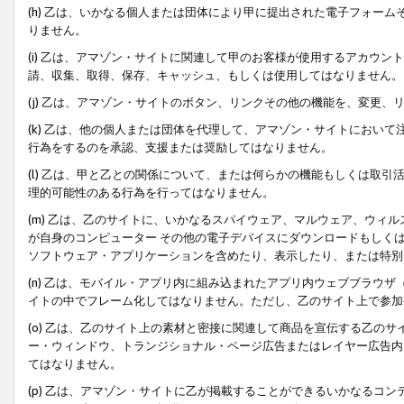
(h) 乙は、いかなる個人または団体により甲に提出された電子フォー
りません。
(i) 乙は、アマゾン・サイトに関連して甲のお客様が使用するアカウ
請、収集、取得、保存、キャッシュ、もしくは使用してはなりません。
(j) 乙は、アマゾン・サイトのボタン、リンクその他の機能を、変更
(k) 乙は、他の個人または団体を代理して、アマゾン・サイトにおい
行為をするのを承認、支援または奨励してはなりません。
(l) 乙は、甲と乙との関係について、または何らかの機能もしくは取
理的可能性のある行為を行ってはなりません。
(m) 乙は、乙のサイトに、いかなるスパイウェア、マルウェア、ウィ
が自身のコンピューター その他の電子デバイスにダウンロードもしく
ソフトウェア・アプリケーションを含めたり、表示したり、または特別
(n) 乙は、モバイル・アプリ内に組み込まれたアプリ内ウェブブラウザ
イトの中でフレーム化してはなりません。ただし、乙のサイト上で参加
(o) 乙は、乙のサイト上の素材と密接に関連して商品を宣伝する乙の
ー・ウィンドウ、トランジショナル・ページ広告またはレイヤー広告内
てはなりません。
(p) 乙は、アマゾン・サイトに乙が掲載することができるいかなるコ