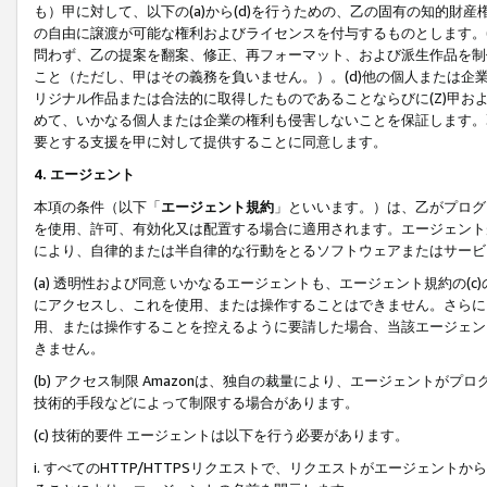
も）甲に対して、以下の(a)から(d)を行うための、乙の固有の知的
の自由に譲渡が可能な権利およびライセンスを付与するものとします。(
問わず、乙の提案を翻案、修正、再フォーマット、および派生作品を制
こと（ただし、甲はその義務を負いません。）。(d)他の個人または企
リジナル作品または合法的に取得したものであることならびに(Z)甲
めて、いかなる個人または企業の権利も侵害しないことを保証します。
要とする支援を甲に対して提供することに同意します。
4. エージェント
本項の条件（以下「
エージェント規約
」といいます。）は、乙がプログ
を使用、許可、有効化又は配置する場合に適用されます。エージェント
により、自律的または半自律的な行動をとるソフトウェアまたはサービ
(a) 透明性および同意 いかなるエージェントも、エージェント規約の
にアクセスし、これを使用、または操作することはできません。さらに、
用、または操作することを控えるように要請した場合、当該エージェン
きません。
(b) アクセス制限 Amazonは、独自の裁量により、エージェント
技術的手段などによって制限する場合があります。
(c) 技術的要件 エージェントは以下を行う必要があります。
i. すべてのHTTP/HTTPSリクエストで、リクエストがエージェ