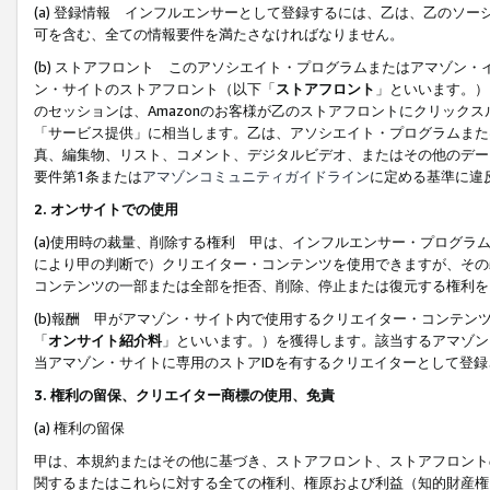
(a) 登録情報 インフルエンサーとして登録するには、乙は、乙のソ
可を含む、全ての情報要件を満たさなければなりません。
(b) ストアフロント このアソシエイト・プログラムまたはアマゾン
ン・サイトのストアフロント（以下「
ストアフロント
」といいます。）
のセッションは、Amazonのお客様が乙のストアフロントにクリック
「サービス提供」に相当します。乙は、アソシエイト・プログラムまた
真、編集物、リスト、コメント、デジタルビデオ、またはその他のデー
要件第1条または
アマゾンコミュニティガイドライン
に定める基準に違
2.
オンサイトでの使用
(a)使用時の裁量、削除する権利 甲は、インフルエンサー・プログラ
により甲の判断で）クリエイター・コンテンツを使用できますが、その
コンテンツの一部または全部を拒否、削除、停止または復元する権利を
(b)報酬 甲がアマゾン・サイト内で使用するクリエイター・コンテン
「
オンサイト紹介料
」といいます。）を獲得します。該当するアマゾン
当アマゾン・サイトに専用のストアIDを有するクリエイターとして登
3.
権利の留保、クリエイター商標の使用、免責
(a) 権利の留保
甲は、本規約またはその他に基づき、ストアフロント、ストアフロント
関するまたはこれらに対する全ての権利、権原および利益（知的財産権