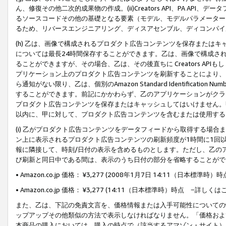
ん、修復その他二次的成果物の作成。(ii)Creators API、PA 
るソースコードその他の基礎となる要素（モデル、モデルパラメーター
るため、リバースエンジニアリング、ディスアセンブル、ディコンパイ
(h) 乙は、画像で構成されるプロダクト広告コンテンツを保存または
については最長24時間保存することができます。乙は、画像で構成さ
ることができますが、その場合、乙は、その後直ちに Creators AP
プリケーション上のプロダクト広告コンテンツを刷新することにより、
ら通知がない限り、乙は、個別のAmazon Standard Identification Nu
することができます。前記にかかわらず、乙のアプリケーションがクラ
プロダクト広告コンテンツを保存またはキャッシュしてはいけません。
以内に、甲に対して、プロダクト広告コンテンツを含むまたは使用する
(i) 乙がプロダクト広告コンテンツをデータフィードから取得する場合または
ン上に表示されるプロダクト広告コンテンツの刷新頻度が1時間に1回
報に隣接して、時刻/日付の表示を含めるものとします。ただし、乙の
び刷新と同日中である間は、表示のうち日付の部分を省略することがで
• Amazon.co.jp 価格： ¥3,277 (2008年1月7日 14:11（日本標準
• Amazon.co.jp 価格： ¥3,277 (14:11（日本標準時）時点 −詳しくは
また、乙は、下記の免責文言を、価格情報または入手可能性についての
ップアップその他類似の方法で表示しなければなりません。「価格およ
本商品の購入においては、購入の時点で（該当するアマゾン・サイト）