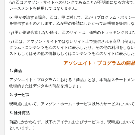
(w) 乙はアマゾン・サイトへのリンクであることが不明瞭になる方法
レースメントを使用してはなりません。
(x) 甲が要請する場合、乙は、甲に対して、乙が（プログラム・ポリ
を提供するものとします。乙が甲の要請にしたがって証明書を提供しな
(y) 甲が別途合意しない限り、乙のサイトは、価格のトラッキングお
(z) 乙は、アマゾン・サイトではないサイト上で提供される商品（例
グラム・コンテンツを乙のサイトに表示したり、その他の利用をしない
ストもしくはその他の情報もしくはコンテンツを乙のサイトに表示した
アソシエイト・プログラムの商
1. 商品
アソシエイト・プログラムにおける「商品」とは、本商品ステートメン
物理的またはデジタルの商品を指します。
2. サービス
現時点において、アマゾン・ホーム・サービス以外のサービスについて
3. 除外商品
前記にかかわらず、以下のアイテムおよびサービスは、現時点において
といいます。）