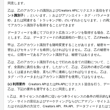
同意します。
乙は、乙のアカウントの識別およびCreators APIにリクエスト送
ント識別子
）」といいます。）およびアソシエイト・タグ・パラメータ（
ID」または関連する「トラッキングID」のいずれかとなります。）の両方
てアカウント識別子を取得することができます
データフィードを通じてプロダクト広告コンテンツを取得する場合、乙は、Cre
とします。乙は、データフィードの承認過程の一部として、乙のFeeds
甲は、乙のアカウント識別子を随時変更することがあります。秘密キー
密およびセキュリティを維持しなければなりません。乙は、乙の秘密キ
せん。公開キーであるアカウント識別子は、秘密ではありません。
乙は、乙のアカウント識別子のもとで行われる全ての活動について、こ
ず、全面的に責任を負います。したがって、乙は、乙以外の者が乙の秘
もしくは盗まれた場合、直ちに甲に連絡しなければなりません。乙は、
タグ・パラメータまたはアカウント識別子を使用してはなりません。
(c) 利用要件
Creators APIまたはPA APIにリクエスト送信を
乙は、下記の要件を遵守することに同意します。
i. 乙は、本ライセンスの条件に従いかつ本ライセンスの条件の明示的
ゾン・サイトの宣伝およびマーケティングならびにアマゾン・サイト上
たはそれ以外の方法で、Creators API、PA API、データフィー