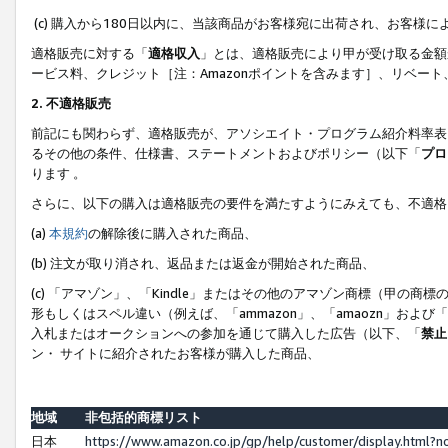
(c) 購入から180日以内に、当該商品がお客様宛に出荷され、お客
適格販売に対する「
適格収入
」とは、適格販売により甲が受け取る金額
ービス料、クレジット［注：Amazonポイントを含みます］、リベー
2. 不適格販売
前記にも関わらず、適格販売が、アソシエイト・プログラム紹介料率表
るその他の条件、仕様書、ステートメントおよびポリシー（以下「
プロ
ります 。
さらに、以下の購入は適格販売の要件を満たすようにみえても、不適格
(a)
本規約
の解除後に購入された商品、
(b) 注文が取り消され、返品または返金が開始された商品、
(c) 「アマゾン」、「Kindle」またはその他のアマゾン商標（甲
形もしくはスペル違い（例えば、「ammazon」、「amaozn」およ
入札またはオークションへの参加を通じて購入した広告（以下、「
禁止
ン・ サイトに紹介されたお客様が購入した商品、
地域
非包括的商標リスト
日本
https://www.amazon.co.jp/gp/help/customer/display.html