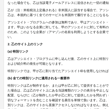
なった場合でも、乙は当該電子メールアドレスに送信された一切の通知
乙が［注：米租税法上定義される］非米国人に該当する場合で、アソシ
乙は、本規約に基づく全てのサービスを米国外で履行することになるも
アソシエイト・プログラムへの参加は無料であり、甲はアソシエイト・
ます。甲はいかなる企業に対しても、甲のアソシエイトに対して有料の
のため、このような企業が（アマゾンの名前を利用しようとする企業で
い。
2. 乙のサイト上のリンク
(a) 特別リンク
乙はアソシエイト・プログラムに申し込んだ後、乙のサイト上に特別リ
および紹介料の発生が可能となります。
特別リンクでは、甲が乙に割り当てたアソシエイトIDを使用しなけれ
(b) 全ての特別リンクに適用される一般要件
特別リンクは乙が制作するか、または甲が乙に対して提供することがで
た場合は、乙は乙のサイト上にある当該種類のリンクの表示を中止しな
配置、ならびに（乙が制作したか甲が乙に対して提供したかを問わず）
切なフォーマットを含むことを確認する責任を単独で負います。乙は、
別リンクは、乙のサイトから直接アクセスしなければなりません。例えば、