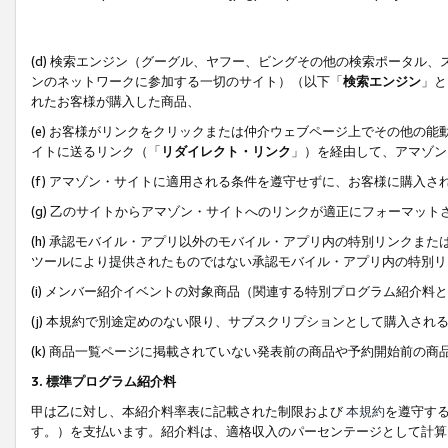
(d) 検索エンジン（グーグル、ヤフー、ビングその他の検索ポータル
ンのネットワークに参加する一切のサイト）（以下「
検索エンジン
」と
れたお客様が購入した商品、
(e) お客様がリンクをクリックまたは仲介ウェブページ上でその他の
イトに送るリンク（「
リダイレクト・リンク
」）を経由して、アマゾン
(f) アマゾン・サイトに適用される条件を遵守せずに、お客様に購入さ
(g) 乙のサイトからアマゾン・サイトへのリンクが適正にフォーマッ
(h) 承認モバイル・アプリ以外のモバイル・アプリ内の特別リンクまたはC
ツールにより提供されたものではない承認モバイル・アプリ内の特別リ
(i) メンバー紹介イベントの対象商品（関連する特別プログラム紹介料と
(j) 本規約で別途定めのない限り、サブスクリプションとして購入され
(k) 商品一覧ページに掲載されていない発表前の商品や予約開始前の商
3. 標準プログラム紹介料
甲は乙に対し、本紹介料率表に記載された制限および
本規約
を遵守す
す。）を支払います。紹介料は、適格収入のパーセンテージとして計算