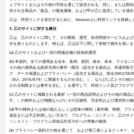
ェブサイトまたはその他の手段を通じて提供される、同じ、または類似
供される商品の「新品」の最低価格、および甲が乙に提供している場合
乙は、特別リンクを宣伝するために、Amazon上に特別リンクを投稿し
3. 乙のサイトに対する責任
乙は、乙のサイトに関して、その開発、運営、依存関係サービスおよび
任を負うものとします。例えば、乙は以下に関して単独で責任を負いま
(a) 乙のサイトおよび一切の関連設備の技術的運営、
(b) 本規約、全ての適用ある法令、条例、規則、政令、命令、ライセ
その他の適用ある政府当局の要件（開示（該当する場合は、米連邦取引
グ、データ保護およびプライバシー（該当する場合は、指令2002/58
（EU）2016/679）に関連するものを含む。）、ならびに乙とそ
される制限または要件を含む。）を遵守して、特別リンク及びプログラ
(c) 乙のサイトに掲載される素材（一切の商品説明およびその他の商
す。）の制作および掲載ならびにその正確性、完全性および適切性の確
(d) 甲の権利または他の個人もしくは団体の権利（著作権、商標、プ
違反または不正利用しない方法で、プログラム・コンテンツ、乙のサイ
ソシエイト・プログラム模倣品対策方針
への準拠の確保
(e) プライバシー規約その他を通じて、および第三者によるクッキー