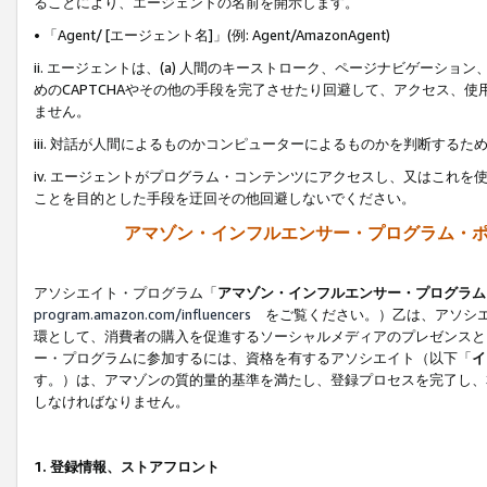
ることにより、エージェントの名前を開示します。
• 「Agent/ [エージェント名]」(例: Agent/AmazonAgent)
ii. エージェントは、(a) 人間のキーストローク、ページナビゲーシ
めのCAPTCHAやその他の手段を完了させたり回避して、アクセス、
ません。
iii. 対話が人間によるものかコンピューターによるものかを判断する
iv. エージェントがプログラム・コンテンツにアクセスし、又はこれ
ことを目的とした手段を迂回その他回避しないでください。
アマゾン・インフルエンサー・プログラム・
アソシエイト・プログラム「
アマゾン・インフルエンサー・プログラム
program.amazon.com/influencers
をご覧ください。）乙は、アソシエ
環として、消費者の購入を促進するソーシャルメディアのプレゼンスと
ー・プログラムに参加するには、資格を有するアソシエイト（以下「
イ
す。）は、アマゾンの質的量的基準を満たし、登録プロセスを完了し、
しなければなりません。
1.
登録情報、ストアフロント