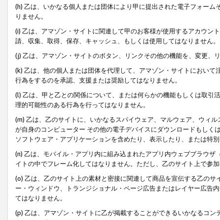
(h) 乙は、いかなる個人または団体により甲に提出された電子フォー
りません。
(i) 乙は、アマゾン・サイトに関連して甲のお客様が使用するアカウ
請、収集、取得、保存、キャッシュ、もしくは使用してはなりません。
(j) 乙は、アマゾン・サイトのボタン、リンクその他の機能を、変更
(k) 乙は、他の個人または団体を代理して、アマゾン・サイトにおい
行為をするのを承認、支援または奨励してはなりません。
(l) 乙は、甲と乙との関係について、または何らかの機能もしくは取
理的可能性のある行為を行ってはなりません。
(m) 乙は、乙のサイトに、いかなるスパイウェア、マルウェア、ウィ
が自身のコンピューター その他の電子デバイスにダウンロードもしく
ソフトウェア・アプリケーションを含めたり、表示したり、または特別
(n) 乙は、モバイル・アプリ内に組み込まれたアプリ内ウェブブラウザ
イトの中でフレーム化してはなりません。ただし、乙のサイト上で参加
(o) 乙は、乙のサイト上の素材と密接に関連して商品を宣伝する乙の
ー・ウィンドウ、トランジショナル・ページ広告またはレイヤー広告内
てはなりません。
(p) 乙は、アマゾン・サイトに乙が掲載することができるいかなるコ