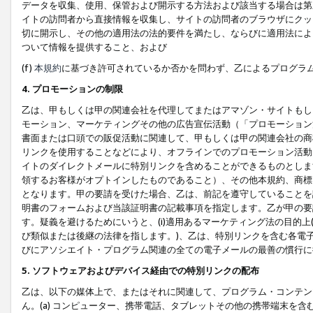
データを収集、使用、保管および開示する方法および該当する場合は第
イトの訪問者から直接情報を収集し、サイトの訪問者のブラウザにクッ
切に開示し、その他の適用法の法的要件を満たし、ならびに適用法によ
ついて情報を提供すること、および
(f)
本規約
に基づき許可されているか否かを問わず、乙によるプログラ
4. プロモーションの制限
乙は、甲もしくは甲の関連会社を代理してまたはアマゾン・サイトもし
モーション、マーケティングその他の広告宣伝活動（「プロモーション
書面または口頭での販促活動に関連して、甲もしくは甲の関連会社の商
リンクを使用することなどにより、オフラインでのプロモーション活動
イトのダイレクトメールに特別リンクを含めることができるものとしま
領するお客様がオプトインしたものであること）、その他本規約、商標
となります。甲の要請を受けた場合、乙は、前記を遵守していることを
明書のフォームおよび当該証明書の記載事項を指定します。乙が甲の要
す。疑義を避けるためにいうと、(i)適用あるマーケティング法の目的上(例
び類似または後継の法律を指します。)、乙は、特別リンクを含む各電子
びにアソシエイト・プログラム関連の全ての電子メールの最善の慣行に
5. ソフトウェアおよびデバイス経由での特別リンクの配布
乙は、以下の媒体上で、またはそれに関連して、プログラム・コンテン
ん。(a) コンピューター、携帯電話、タブレットその他の携帯端末を