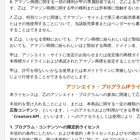
6. アマゾン商標に関する一切の権利が甲の専属財産であり、乙によ
す。乙は、アマゾン商標に関する甲の権利または所有権に抵触するいか
7. 乙は、特別リンクに関連してアマゾン・サイト上で第三者の販売
たはその他使用することについて、当該販売業者またはベンダーから書
することはできません。
8. 乙は、いかなる管轄においても、アマゾン商標に紛らわしいほど
おいても、アマゾン商標に紛らわしいほど類似する商標、ドメイン名、
甲は、アソシエイト・サイトに改定のお知らせまたは改定後の商標ガイ
本商標ガイドラインおよび承認されたアマゾン商標を改定することがで
甲は、許可を得ないいかなる使用または本ガイドラインに準拠しないい
により行使することができるものとします。
アソシエイト・プログラムIPラ
本ライセンスは、乙のアソシエイト・プログラムへの参加に関連して乙
本規約
を受け入れることにより、または、本商品に関する一定の種類の
広告コンテンツ
」といいます。）へのアクセスおよび利用ができる専有
「
Creators API
」といいます。）へのアクセスもしくは使用により、
1. プログラム・コンテンツへの限定的ライセンス
本規約
の条件にしたがい、および本規約（本ライセンスおよびその他の
加する目的に限り、甲は本規約により乙に対して、(a) プログラム・コ