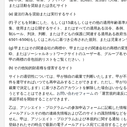
または活動を奨励または含むサイト
(e) 違法行為を奨励または実行するサイト
(f) 子どもを対象にした、もしくは13歳もしくはその他の適用年齢
集、使用または公開するサイト、またはすべての適用ある法令、条例、
制ルール、判決、判断、または子どもの保護に関連する適用ある政府当局の要
6501-6506)もしくはこれらに基づき公布された規則、または児童オ
(g) 甲またはその関連会社の商標や、甲またはその関連会社の商標の
ID、またはソーシャルネットワークサイトのユーザー名、グループ名
甲の商標の非包括的リストをご覧ください。）
(h) その他知的財産権を侵害するサイト
サイトの適切性については、甲が独自の裁量で判断いたします。甲が不
件を遵守すればいつでも再申込みすることができます。ただし、甲が1)
裁量で決定します）に基づき乙のアカウントを解除した場合はいかなる
うとすることはできません。
お問い合わせフォーム
の「運営規約違反に
承認手続を開始することができます。
乙は、アソシエイト・プログラムへの参加申込フォームに記載した情報
メールアドレスその他の連絡先情報および乙のサイトの識別情報などを
せん。甲は、アソシエイト・プログラムおよび本規約に関する通知（も
登録されたその時点で最新の電子メールアドレス宛てに送信することが