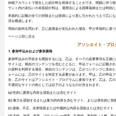
休眠アカウントで発生した紹介料を留保することができ、閉鎖に伴う留
ウント内の未払いの未収紹介料は、適用法による国庫返納または時効に
本規約に記載の全ての控除または留保により差し引かれたうえで乙にな
済を構成します。
理由の如何を問わず、乙に超過金が支払われた場合、甲が本規約に基づ
ページ上部に戻る
アソシエイト・プロ
1. 参加申込みおよび参加資格
参加申込みの手続きを開始するには、乙は、すべての必要事項を正確に
サイトは、独自のコンテンツを含むとともに、申込フォームに記載され
の資料を利用する場合、独自のコンテンツは、乙がコンテンツに含めた
ォームには、乙のサイトを特定する必要があります。甲は、乙の申込フ
合、乙のサイトはアソシエイト・プログラムに参加できず、乙は、乙の
不適切なサイトの例としては以下のようなものが含まれます。
(a) 性的に露骨な内容を奨励または含むサイト
(b) 暴力を奨励するまたは暴力的内容を含むサイト、または潜在的に
(c) 虚偽、不正、名誉毀損または中傷的な内容を奨励または含むサイト
(d) 不快、迷惑、有害、プライバシー侵害、乱用的、差別的（人種、