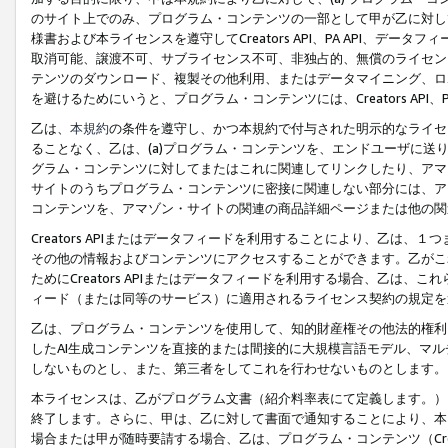
のサイト上でのみ、プログラム・コンテンツの一部として甲が乙に対し
様書および本ライセンスを遵守してCreators API、PA API、
取消可能、譲渡不可、サブライセンス不可、非独占的、無償のライセン
テンツのダウンロード、複製その他利用、またはデータマイニング、ロ
を避けるためにいうと、プログラム・コンテンツには、Creators AP
乙は、
本規約
の条件を遵守し、かつ本規約で付与された明示的なライセ
ることなく、乙は、(a)プログラム・コンテンツを、エンドユーザに
グラム・コンテンツに対してまたはこれに関連してリンクしたり、アマ
サイトのうちプログラム・コンテンツに密接に関連しない部分には、ア
コンテンツを、アマゾン・サイトの関連の商品詳細ページまたは他の関
Creators APIまたはデータフィードを利用することにより、乙は、
その他の情報およびコンテンツにアクセスすることができます。乙がこ
ためにCreators APIまたはデータフィードを利用する場合、乙は、こ
ィード（または同等のサービス）に適用されるライセンス契約の規定を
乙は、プログラム・コンテンツを使用して、知的財産権その他法的権利
したAI生成コンテンツを直接的または間接的に大規模言語モデル、マ
しないものとし、また、第三者をしてこれを行わせないものとします。
本ライセンスは、乙がプログラム文書（紹介料率表にて定義します。）
終了します。さらに、甲は、乙に対して書面で通知することにより、本
場合または甲が随時要請する場合、乙は、プログラム・コンテンツ（Cre