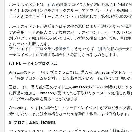
ボーナスイベントは、
別紙
の特別プログラム紹介料に記載された国で利
サイト上の特別リンクをクリックスルーしてアマゾン・サイトを訪問した
したときに生じる「ボーナスイベント」に関連して、第4(b)条記載の
ボーナスイベントが違反またはその他の悪用により不適格となった場合
アの利用、一人の個人による複数のボーナスイベント、ボーナスイベン
別プログラム紹介料を支払いません。いずれの場合においても、甲は甲
かについて判断します。
アソシエイト・プログラム参加要件
にかかわらず、
別紙
記載のボーナ
ーナスイベントに関連する場合にのみ許可されるものとします。
(c) トレードインプログラム
Amazonのトレードインプログラムでは、購入者はAmazonギフト
（「特別プログラム紹介料」）に記載されている一部の国でご利用いた
乙は、（1）購入者が乙のサイト上のAmazonサイトへの特別なリン
に商品を追加し、Amazonが受け入れる下取りリクエストを送信した場
プログラム紹介料を得ることができます。
Amazonは、いずれの場合も、トレードインイベントがプログラム文書
発生したか、または不適格となったかを独自の裁量により判断します。
5. プログラム紹介料の制限
アソシエイトタグは、アソシエイト・プログラムからの紹介料を受ける