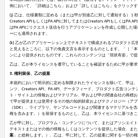
例において、「詳細はこちら」および「詳しくはこちら」をクリックす
(j) 乙は、仕様書類に定める（または甲が別途乙に対して通知する）
Creators APIもしくはPA APIに対してまたはCreators APIもしく
はPA APIにリクエスト送信を行うアプリケーションを作成し公開し
ーにも適用されます。
(k) 乙が乙のアプリケーション上でテキストで構成されるプロダクト
と見えるところに、以下の免責文言を表示するものとします。「［「本
ンにより提供されたものです。これらのコンテンツは「現状有姿」で提
乙は、乙が本ライセンスを遵守していることを確認するために甲が要求
3. 権利留保、乙の提案
本規約において明示的に定める制限されたライセンスを除いて、甲は、
ンツ、Creators API、PA API、データフィード、プロダクト
ト・サイト上の情報およびマテリアル、甲および甲の関連会社の商標お
て甲が提供または使用するその他の知的財産およびテクノロジー（アプ
（SDK）、ライブラリ、サンプルコードおよび関連するマテリアルを
権を含みます。）を留保するものとし、乙は、本ライセンスに基づきこ
乙が甲に対し、プログラム・コンテンツについて、またはアソシエイト
テキストまたはその他の情報もしくはコンテンツを提供した場合、また
案
」と総称します。）、乙は、甲に対して、乙の提案に関する一切の権