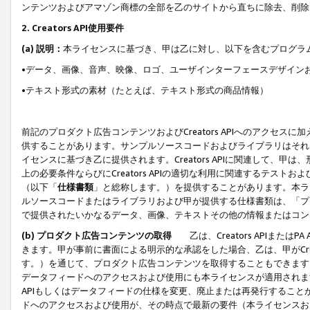
ンテンツおよびアマゾン商標の全部を乙のサイトから直ちに除去、削除
2. Creators API使用要件
(a) 説明：
本ライセンスに基づき、甲は乙に対し、以下を含むプログラ
•データ、画像、音声、映像、ロゴ、ユーザインターフェースデザイン
•テキスト形式の素材（たとえば、テキスト形式の商品情報）
前記のプロダクト広告コンテンツおよびCreators APIへのアクセスに
供することがあります。サンプルソースコードおよびライブラリはそれ
イセンスに基づき乙に提供されます。Creators APIに関連して
上の必要条件ならびにCreators APIの適切な利用に関連するテ
（以下「
仕様書類
」と総称します。）を提供することがあります。本ラ
ルソースコードまたはライブラリおよび甲が提供する仕様書類は、「プ
で提供されたいかなるデータ、画像、テキストその他の情報またはコン
(b) プロダクト広告コンテンツの取得
乙は、Creators APIま
きます。甲が事前に書面による明示的な承認をした場合、乙は、甲がCreator
す。）を通じて、プロダクト広告コンテンツを取得することもできます
データフィードへのアクセスおよび使用にも本ライセンスが適用されます。乙は
APIもしくはデータフィードの仕様を変更、廃止または再発行することがで
ドへのアクセスおよび使用が、その時点で最新の要件（本ライセンスお