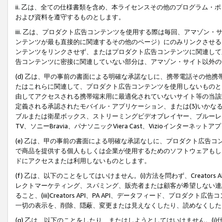
ii. 乙は、全ての仕様書類を含め、本ライセンスその他のプログラム
および資料を遵守するものとします。
iii. 乙は、プロダクト広告コンテンツを使用する際は毎回、アマゾ
ンテンツが最も直接的に関連するその他のページ）にのみリンクさせる
ンテンツをリンクさせず、またはプロダクト広告コンテンツに関連して
告コンテンツに密接に関連していない部分は、アマゾン・サイト以外の
(d) 乙は、甲の事前の書面による明確な承諾なしに、携帯電話その他
たはこれらに関連して、プロダクト広告コンテンツを使用しないものと
由してアクセスされる携帯端末用に最適化されていないサイト等の当該端
定義される承認されたモバイル・アプリケーション、または(3)いか
ブルまたは衛星ボックス、ストリーミングビデオプレイヤー、ブルーレイ
TV、ソニーBravia、パナソニックViera Cast、Vizioインター
(e) 乙は、甲の事前の書面による明確な承諾なしに、プロダクト広告
で商品を提供する個人もしくは企業が使用するためのソフトウェアもしくはその
ドにアクセスまたは利用しないものとします。
(f) 乙は、以下のことをしてはいけません。(i)方法を問わず、Creator
レクトマーケティング、スパミング、販売者または顧客が希望しない連
ること、(iii)Creators API、PA API、データフィード、プ
一切の表示を、削除、隠蔽、変更または見えなくしたり、読めなくした
(g) 乙は、以下のことをしたり、またはしようとしてはいけません。(