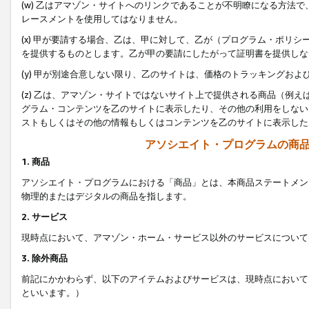
(w) 乙はアマゾン・サイトへのリンクであることが不明瞭になる方法
レースメントを使用してはなりません。
(x) 甲が要請する場合、乙は、甲に対して、乙が（プログラム・ポリ
を提供するものとします。乙が甲の要請にしたがって証明書を提供しな
(y) 甲が別途合意しない限り、乙のサイトは、価格のトラッキングお
(z) 乙は、アマゾン・サイトではないサイト上で提供される商品（例
グラム・コンテンツを乙のサイトに表示したり、その他の利用をしない
ストもしくはその他の情報もしくはコンテンツを乙のサイトに表示した
アソシエイト・プログラムの商
1. 商品
アソシエイト・プログラムにおける「商品」とは、本商品ステートメン
物理的またはデジタルの商品を指します。
2. サービス
現時点において、アマゾン・ホーム・サービス以外のサービスについて
3. 除外商品
前記にかかわらず、以下のアイテムおよびサービスは、現時点において
といいます。）