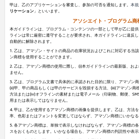
甲は、乙のアプリケーションを審査し、参加の可否を通知します。
本規
リケーション
」といいます。
アソシエイト・プログラム商
本ガイドラインは、プログラム・コンテンツの一部として甲が乙に提供
ラインは常に厳密に遵守することが要求され、本ガイドラインに違反し
自動的に解除されます。
1. 乙は、アマゾン・サイトの商品の在庫状況およびこれに対応する
ン商標を使用することができます。
2. 乙は、アマゾン商標の使用に際し、(i)本ガイドラインの最新版、およ
ません。
3. 乙は、プログラム文書で具体的に承認された目的に限り、アマゾン
(ii)甲、甲の商品もしくは甲のサービスを毀損する方法、(iii)アマ
方法または(iv)オフラインの素材または電子メール（印刷物、郵便、S
用または表示してはなりません。
4. 甲は、乙が使用するアマゾン商標の画像を提供します。乙は、方
率、色彩またはフォントを変更してはならず、アマゾン商標にいかなる
5. 各アマゾン商標は、単独で表示しなければならず、アマゾン商標
スをおくものとします。いかなる場合も、アマゾン商標の判読性や表示