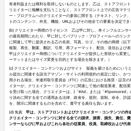
有者利益または権利を取得しないものとします。乙は、ストアフロントに
リエイターに報酬を支払うことなく、ストアフロント上での広告マテリア
ー・プログラムへのクリエイターの参加に関する（テキスト、リンク、
トのコンテンツ、外見、機能、URLおよびその他全ての要素を決定で
(b) クリエイター商標のライセンス 乙は甲に対し、本インフルエン
の最長期間にわたり、甲に対してパブリック・プロフィールへのリンク
に関連して甲に提供される乙の名前、写真、ロゴ、その他の商標（以下
複製、再生、翻案、翻訳、引用、再フォーマット、配信、送信および表
甲はクリエイター商標についてクリエイターが提供した形状から変更し
ーマットまたはサイズ変更を目的とする場合を除きます。）
(c) クリエイター・コンテンツおよびサイト 疑義を避けるためにい
ル提出に関連する該当アマゾン・サイトの利用規約の規定に従い、かつ、
用される場合、米連邦取引委員会（FTC）の広告における推奨・証言
イターが、クリエイター・コンテンツに関連して他の製造業者、配信業
を受け取った場合、クリエイターは、(「#Ad」または「#Sponsor
り決めに関する全ての適用ある法律、政省令、規則、規制、命令、許認
を、開示に関連するものを含めて、遵守する責任も負います。
(d) 免責
甲は、ストアフロントおよびクリエイター・コンテンツの作
クリエイター・コンテンツに対する全ての請求、損害、損失、責任、費
ンサーならびに甲およびこれら各社の従業員、役員、取締役および代表