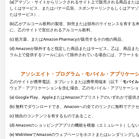
(a)アマゾン・サイトからリンクされるサイト上で販売される商品またはサ
しくはサービス、またはバナー広告、スポンサーリンクもしくはアマゾ
たはサービス）、
(b)乙がアルコール飲料の製造、卸売または頒布のライセンスを有す
に、乙のサイトで宣伝されるアルコール飲料、
(c) 処方薬、またはAmazon Pharmacyが販売するその他の商品、
(d) Amazonが除外すると指定した商品またはサービス。乙は、商品また
ラル上で提供するツールにおいて除外されている場合には、アラートを
アソシエイト・プログラム・モバイル・アプリケー
乙のサイトが携帯電話、タブレットまたは携帯用端末（以下「
モバイル
ウェア・アプリケーションを含む場合、乙のモバイル・アプリケーショ
(a) Google Play、AppleまたはAmazonアプリストアのいずれかで
(b) 無料でダウンロードでき、Amazonへの全てのリンクに無料でアク
(c) 独自のコンテンツを有するものであること、
(d) Amazonのショッピングアプリの機能を模倣（エミュレート）しな
(e) WebViewでAmazonのウェブページをホストまたはレンダリング