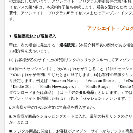
の定義にしたがいます。アソシエイト・プログラム参加要件の第3条お
イセンスの第3条は、本規約終了後も存続します。疑義を避けるためにい
要件、アソシエイト・プログラムIPライセンスまたはアマゾン・イン
す。
アソシエイト・プログ
1. 適格販売および適格収入
甲は、次の場合に発生する「
適格販売
」(本紹介料率表の例外がある場
ム紹介料を支払います。
(a) お客様が乙のサイト上の特別リンクのクリックスルーにてアマゾン
(b) 同一のセッション中に、次のいずれかが生じること（1回のセッ
下のいずれかが最初に生じたときに終了します。(x)お客様の当該クリッ
り決定します。例えば「Amazon Music」、「Amazon Shorts」、「eDo
「Kindle 本」、「Kindle Newspapers」、 「Kindle Blogs」、「
ダウンロードまたは商品）（以下「
デジタル商品
」といいます。）では
マゾン・サイトを訪問した時点）（以下「
セッション
」といいます。）
i. お客様が甲の1-Click注文にて商品を購入するか、
ii. お客様が商品をショッピングカートに入れ、最初の特別リンクの
か、または
iii. デジタル商品に関連し、お客様がアマゾン・サイトからデジタ