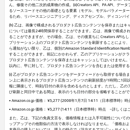
ん、修復その他二次的成果物の作成。(ii)Creators API、PA 
るソースコードその他の基礎となる要素（モデル、モデルパラメーター
るため、リバースエンジニアリング、ディスアセンブル、ディコンパイ
(h) 乙は、画像で構成されるプロダクト広告コンテンツを保存または
については最長24時間保存することができます。乙は、画像で構成さ
ることができますが、その場合、乙は、その後直ちに Creators AP
プリケーション上のプロダクト広告コンテンツを刷新することにより、
ら通知がない限り、乙は、個別のAmazon Standard Identification Nu
することができます。前記にかかわらず、乙のアプリケーションがクラ
プロダクト広告コンテンツを保存またはキャッシュしてはいけません。
以内に、甲に対して、プロダクト広告コンテンツを含むまたは使用する
(i) 乙がプロダクト広告コンテンツをデータフィードから取得する場合または
ン上に表示されるプロダクト広告コンテンツの刷新頻度が1時間に1回
報に隣接して、時刻/日付の表示を含めるものとします。ただし、乙の
び刷新と同日中である間は、表示のうち日付の部分を省略することがで
• Amazon.co.jp 価格： ¥3,277 (2008年1月7日 14:11（日本標準
• Amazon.co.jp 価格： ¥3,277 (14:11（日本標準時）時点 −詳しくは
また、乙は、下記の免責文言を、価格情報または入手可能性についての
ップアップその他類似の方法で表示しなければなりません。「価格およ
本商品の購入においては、購入の時点で（該当するアマゾン・サイト）