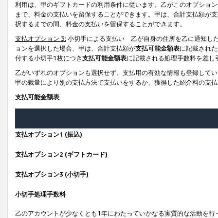
利用は、甲のギフトカードの利用条件に従います。乙がこのオプション
まで、料金の支払いを留保することができます。甲は、合計支払額が支
択するまでの間、料金の支払いを留保することができます。
支払オプション 3:
小切手による支払い 乙が自身の住所を乙に通知し
ョンを選択した場合、甲は、合計支払額が
支払可能金額表
に記載された
付する小切手1枚につき
支払可能金額表
に記載される処理手数料を差し
乙がいずれのオプションも選択せず、支払用の有効な情報も登録してい
甲の裁量により別の支払方法で支払いをするか、獲得した紹介料の支払
支払可能金額表
支払オプション1 (振込)
支払オプション2 (ギフトカード)
支払オプション3 (小切手)
小切手処理手数料
乙のアカウントが少なくとも1年にわたっていかなる実質的な活動を行