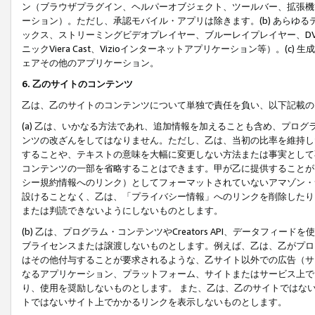
ン（ブラウザプラグイン、ヘルパーオブジェクト、ツールバー、拡張機
ーション）。ただし、承認モバイル・アプリは除きます。(b) あらゆ
ックス、ストリーミングビデオプレイヤー、ブルーレイプレイヤー、DVDプ
ニックViera Cast、Vizioインターネットアプリケーション等）。(
ェアその他のアプリケーション。
6. 乙のサイトのコンテンツ
乙は、乙のサイトのコンテンツについて単独で責任を負い、以下記載の
(a) 乙は、いかなる方法であれ、追加情報を加えることも含め、プロ
ンツの改ざんをしてはなりません。ただし、乙は、当初の比率を維持し
することや、テキストの意味を大幅に変更しない方法または事実として
コンテンツの一部を省略することはできます。甲が乙に提供することが
シー規約情報へのリンク）としてフォーマットされていないアマゾン・
設けることなく、乙は、「プライバシー情報」へのリンクを削除したり
または判読できないようにしないものとします。
(b) 乙は、プログラム・コンテンツやCreators API、データフ
ブライセンスまたは譲渡しないものとします。例えば、乙は、乙がプロ
はその他付与することが要求されるような、乙サイト以外での広告（サ
なるアプリケーション、プラットフォーム、サイトまたはサービス上で
り、使用を奨励しないものとします。 また、乙は、乙のサイトではな
トではないサイト上でかかるリンクを表示しないものとします。