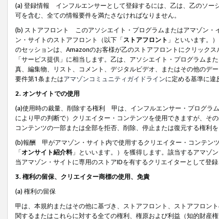
(a) 登録情報 インフルエンサーとして登録するには、乙は、乙のソ
可を含む、全ての情報要件を満たさなければなりません。
(b) ストアフロント このアソシエイト・プログラムまたはアマゾン
ン・サイトのストアフロント（以下「
ストアフロント
」といいます。）
のセッションは、Amazonのお客様が乙のストアフロントにクリック
「サービス提供」に相当します。乙は、アソシエイト・プログラムまた
真、編集物、リスト、コメント、デジタルビデオ、またはその他のデー
要件第1条または
アマゾンコミュニティガイドライン
に定める基準に違
2.
オンサイトでの使用
(a)使用時の裁量、削除する権利 甲は、インフルエンサー・プログラ
により甲の判断で）クリエイター・コンテンツを使用できますが、その
コンテンツの一部または全部を拒否、削除、停止または復元する権利を
(b)報酬 甲がアマゾン・サイト内で使用するクリエイター・コンテン
「
オンサイト紹介料
」といいます。）を獲得します。該当するアマゾン
当アマゾン・サイトに専用のストアIDを有するクリエイターとして登
3.
権利の留保、クリエイター商標の使用、免責
(a) 権利の留保
甲は、本規約またはその他に基づき、ストアフロント、ストアフロント
関するまたはこれらに対する全ての権利、権原および利益（知的財産権