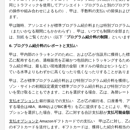
同じトラフィックを使用してアソシエイト・プログラムと別のプログラ
の操作や組み合わせによるもの）、甲は、手数料の支払いの留保および
ます。
甲は随時、アソシエイトが標準プログラム紹介料または特別プログラム
（またいかなる期間にもかかわらず）、甲は、いつでも制限の全部また
は、
別紙
をご覧ください（以下「
プログラム紹介料の制限
」といいま
6. プログラム紹介料のレポートと支払い
甲は、甲内部のトラッキングのために、および乙が当該月に獲得した標
乙に配布するため、適格販売を正確かつ包括的にトラッキングするため
ラム紹介料は、最も近い現地通貨の金額（米ドルの場合はセントなど）
ている水準よりもわずかに高くなったり低くなったりすることがありま
甲は、乙が標準プログラム紹介料および特別プログラム紹介料を獲得し
ゾン・サイトの初期設定通貨で標準プログラム紹介料および特別プログ
いを受け取ることもできます。これを選択する場合、乙は、為替レート
支払オプション1:
銀行振込での支払い 乙が乙の銀行名、口座番号、ア
する場合はABA、IBANおよびBIC番号）を乙に提供することにより
プションを選択した場合、甲は、乙に対する合計支払額が
支払可能金額
支払オプション2:
Amazonギフトカードでの支払い 甲は乙に対し、
のギフトカードを送付します。ギフトカードは、獲得した紹介料相当の