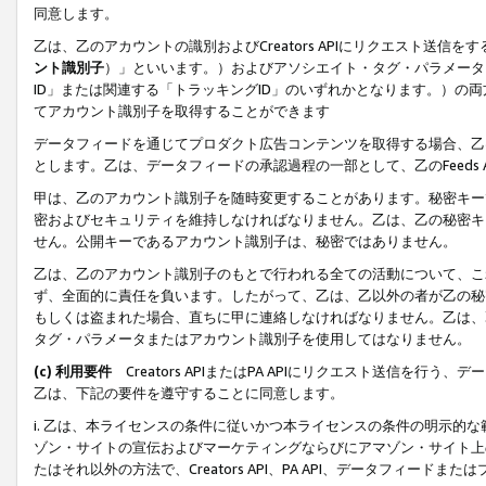
同意します。
乙は、乙のアカウントの識別およびCreators APIにリクエスト送
ント識別子
）」といいます。）およびアソシエイト・タグ・パラメータ（
ID」または関連する「トラッキングID」のいずれかとなります。）の両方
てアカウント識別子を取得することができます
データフィードを通じてプロダクト広告コンテンツを取得する場合、乙は、Cre
とします。乙は、データフィードの承認過程の一部として、乙のFeeds
甲は、乙のアカウント識別子を随時変更することがあります。秘密キー
密およびセキュリティを維持しなければなりません。乙は、乙の秘密キ
せん。公開キーであるアカウント識別子は、秘密ではありません。
乙は、乙のアカウント識別子のもとで行われる全ての活動について、こ
ず、全面的に責任を負います。したがって、乙は、乙以外の者が乙の秘
もしくは盗まれた場合、直ちに甲に連絡しなければなりません。乙は、
タグ・パラメータまたはアカウント識別子を使用してはなりません。
(c) 利用要件
Creators APIまたはPA APIにリクエスト送信を
乙は、下記の要件を遵守することに同意します。
i. 乙は、本ライセンスの条件に従いかつ本ライセンスの条件の明示的
ゾン・サイトの宣伝およびマーケティングならびにアマゾン・サイト上
たはそれ以外の方法で、Creators API、PA API、データフィー