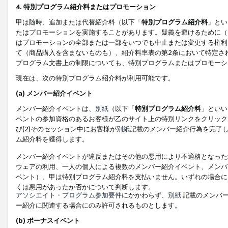
4. 特別プログラム紹介料またはプロモーション
甲は随時、追加または代替紹介料（以下「
特別プログラム紹介料
」とい
たはプロモーションを実施することがあります。疑義を避けるために（
はプロモーションの全部または一部をいつでも中止または変更する権利
て（商品購入を含まないものも）、紹介料率表の第2条において特定さ
プログラム文書上の制限についても、特別プログラムまたはプロモーシ
現在は、次の特別プログラム紹介料が利用可能です。
(a) メンバー紹介イベント
メンバー紹介イベントは、
別紙
（以下「
特別プログラム紹介料
」といい
ベントの参加資格のあるお客様が乙のサイト上の特別リンクをクリック
び(2)そのセッション中にお客様が
別紙
記載のメンバー紹介行為を完了
ム紹介料を獲得します。
メンバー紹介イベントが違反またはその他の悪用により不適格となった
ウェアの利用、一人の個人による複数のメンバー紹介イベント、メンバ
ベント）、甲は特別プログラム紹介料を支払いません。いずれの場合に
くは悪用があったか否かについて判断します。
アソシエイト・プログラム参加要件
にかかわらず、
別紙
記載のメンバー
ー紹介に関連する場合にのみ許可されるものとします。
(b) ボーナスイベント