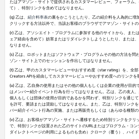
たはアマゾン・サイトで提供されるカスタマーレビュー、フォーラム、
て）、特別リンクを含めてはなりません。
(q) 乙は、
紹介料率表
の裏をかこうとしたり、乙の紹介料を人為的に増
クリックする方法以外で、当該お客様のブラウザでアマゾン・サイトの
(r) 乙は、アソシエイト・プログラムに参加する他のサイトから、ま
ェア経由を含めて）妨害またはリダイレクトしようとしたり、または、
なりません。
(s) 乙は、ロボットまたはソフトウェア・プログラムその他の方法を
ゾン・サイト上でのセッションを作出してはなりません。
(t) 乙は、甲のカスタマーレビューやおすすめ度（star rating
Creators APIを経由してカスタマーレビューやおすすめ度へのリンク
(u) 乙は、乙自身の使用またはその他の個人もしくは企業の使用が目
はメンバー紹介イベント行為を行ってはなりません。乙は、乙の友人、
個人もしくは団体の使用が目的であるかを問わず、特別リンクを通じて
を許可、要請または奨励してはなりません。また、乙は、特別リンクを
バー紹介イベント行為の実施、または再販売もしくは（あらゆる種類の
(v) 乙は、お客様がアマゾン・サイトへ遷移するため特別リンクをク
で、特別リンクが設置された乙のサイトのURLまたはプログラム・コ
ダイレクトページの利用によるものも含め）クローク（覆う）、ハイド