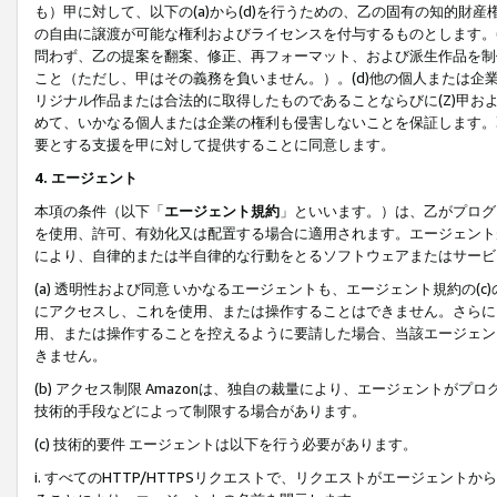
も）甲に対して、以下の(a)から(d)を行うための、乙の固有の知的
の自由に譲渡が可能な権利およびライセンスを付与するものとします。(
問わず、乙の提案を翻案、修正、再フォーマット、および派生作品を制
こと（ただし、甲はその義務を負いません。）。(d)他の個人または企
リジナル作品または合法的に取得したものであることならびに(Z)甲
めて、いかなる個人または企業の権利も侵害しないことを保証します。
要とする支援を甲に対して提供することに同意します。
4. エージェント
本項の条件（以下「
エージェント規約
」といいます。）は、乙がプログ
を使用、許可、有効化又は配置する場合に適用されます。エージェント
により、自律的または半自律的な行動をとるソフトウェアまたはサービ
(a) 透明性および同意 いかなるエージェントも、エージェント規約の
にアクセスし、これを使用、または操作することはできません。さらに、
用、または操作することを控えるように要請した場合、当該エージェン
きません。
(b) アクセス制限 Amazonは、独自の裁量により、エージェント
技術的手段などによって制限する場合があります。
(c) 技術的要件 エージェントは以下を行う必要があります。
i. すべてのHTTP/HTTPSリクエストで、リクエストがエージェ