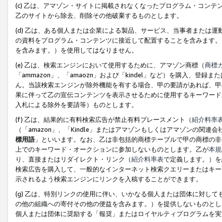
(c) 乙は、アマゾン・サイトに掲載されなくなったプログラム・コン
乙のサイトから除去、削除その他破棄するものとします。
(d) 乙は、ある個人または企業による製品、サービス、当事者または
の資料をプログラム・コンテンツに接近して配置することを含みます。
を含みます。）を使用してはなりません。
(e) 乙は、検索エンジンにおいて使用するために、アマゾン商標（
商標
「ammazon」、「amaozn」および「kindel」など）を購入
ん。当該検索エンジンが除外機能を有する場合、甲の要請があれば、甲
果に伴って乙の宣伝コンテンツを表示させるために使用するキーワード
入札による除外を要請等）ものとします。
(f) 乙は、結果的に有料検索広告が禁止有料プレースメント（
紹介料率
（「amazon」、「Kindle」またはアマゾンもしくはアマゾンの
標用語
」といいます。なお、乙は非包括的商標テーブルで甲の商標の非
上でのキーワード・オークションに参加しないものとします。乙が
本規
り、直接またはリダイレクト・リンク（
紹介料率表
で定義します。）を
検索広告を購入して、一般的なインターネット検索クエリーまたはキー
示されるよう検索エンジンにリンクを入稿することができます。
(g) 乙は、特別リンクの使用に伴い、いかなる個人または団体に対し
の他の組織への寄付その他の便益を含みます。）を提供しないものとし
個人または団体に奨励する「報奨」またはロイヤルティプログラムを実