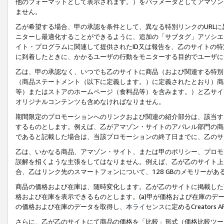
他のフォーマットとして表示されます。）をパラメータとしてアマゾン
ません。
乙が希望する場合、甲の承認を条件として、異なる特別リンクのURL
ニターし最適化することができるように、追加の「サブタグ」アソシエ
イト・プログラムに関連して提供されたID又は報告を、乙のサイトの
に到着したときに、かかるユーザの行動をモニターする目的でユーザに
乙は、甲の承認なく、いつでも乙のサイトに商品（および関連する特別
（商品ステートメント（以下に定義します。）に定義されたとおり）商
等）またはストアのホームページ（食料品等）を含みます。）と乙サイ
オリジナルコンテンツも含めなければなりません。
期間限定のプロモーションへのリンクおよび関連の紹介部分は、該当す
するものとします。例えば、乙がアマゾン・サイトのアパレル部門の商
であると記載した場合は、当該プロモーションの終了日までに、乙のサ
乙は、いかなる商品、アマゾン・サイト、または甲のポリシー、プロモ
誤解を招くような主張をしてはなりません。例えば、乙が乙のサイト上に
合、乙はリンク先のスマートフォンについて、128 GBのメモリーが
商品の価格および在庫は、随時変化します。乙が乙のサイトに掲載した
格および在庫を表示できるものとします。(a)甲が価格および在庫のデータを
の価格および在庫のデータを取得し、
本ライセンス
に定めるCreator
さらに、乙が乙のサイトにて商品の価格を「比較」形式（価格比較ツー