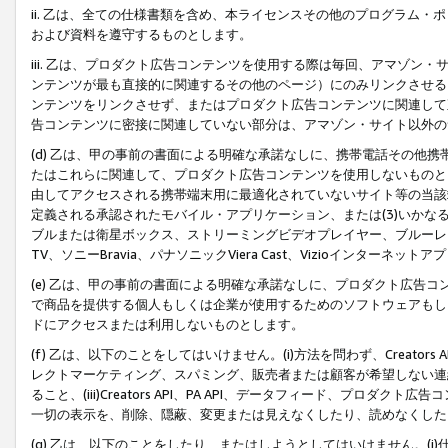
ii. 乙は、全ての仕様書類を含め、本ライセンスその他のプログラム
および資料を遵守するものとします。
iii. 乙は、プロダクト広告コンテンツを使用する際は毎回、アマゾ
ンテンツが最も直接的に関連するその他のページ）にのみリンクさせる
ンテンツをリンクさせず、またはプロダクト広告コンテンツに関連して
告コンテンツに密接に関連していない部分は、アマゾン・サイト以外の
(d) 乙は、甲の事前の書面による明確な承諾なしに、携帯電話その他
たはこれらに関連して、プロダクト広告コンテンツを使用しないものと
由してアクセスされる携帯端末用に最適化されていないサイト等の当該端
定義される承認されたモバイル・アプリケーション、または(3)いか
ブルまたは衛星ボックス、ストリーミングビデオプレイヤー、ブルーレイ
TV、ソニーBravia、パナソニックViera Cast、Vizioインター
(e) 乙は、甲の事前の書面による明確な承諾なしに、プロダクト広告
で商品を提供する個人もしくは企業が使用するためのソフトウェアもしくはその
ドにアクセスまたは利用しないものとします。
(f) 乙は、以下のことをしてはいけません。(i)方法を問わず、Creator
レクトマーケティング、スパミング、販売者または顧客が希望しない連
ること、(iii)Creators API、PA API、データフィード、プ
一切の表示を、削除、隠蔽、変更または見えなくしたり、読めなくした
(g) 乙は、以下のことをしたり、またはしようとしてはいけません。(