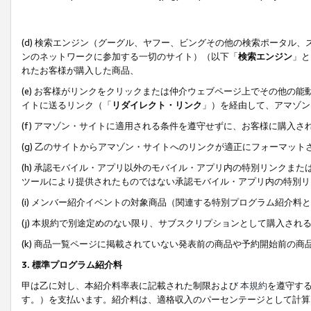
(d) 検索エンジン（グーグル、ヤフー、ビングその他の検索ポータル
ンのネットワークに参加する一切のサイト）（以下「
検索エンジン
」と
れたお客様が購入した商品、
(e) お客様がリンクをクリックまたは仲介ウェブページ上でその他の
イトに送るリンク（「
リダイレクト・リンク
」）を経由して、アマゾン
(f) アマゾン・サイトに適用される条件を遵守せずに、お客様に購入さ
(g) 乙のサイトからアマゾン・サイトへのリンクが適正にフォーマッ
(h) 承認モバイル・アプリ以外のモバイル・アプリ内の特別リンクまたはC
ツールにより提供されたものではない承認モバイル・アプリ内の特別リ
(i) メンバー紹介イベントの対象商品（関連する特別プログラム紹介料と
(j) 本規約で別途定めのない限り、サブスクリプションとして購入され
(k) 商品一覧ページに掲載されていない発表前の商品や予約開始前の商
3. 標準プログラム紹介料
甲は乙に対し、本紹介料率表に記載された制限および
本規約
を遵守す
す。）を支払います。紹介料は、適格収入のパーセンテージとして計算