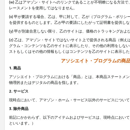
(w) 乙はアマゾン・サイトへのリンクであることが不明瞭になる方法
レースメントを使用してはなりません。
(x) 甲が要請する場合、乙は、甲に対して、乙が（プログラム・ポリ
を提供するものとします。乙が甲の要請にしたがって証明書を提供しな
(y) 甲が別途合意しない限り、乙のサイトは、価格のトラッキングお
(z) 乙は、アマゾン・サイトではないサイト上で提供される商品（例
グラム・コンテンツを乙のサイトに表示したり、その他の利用をしない
ストもしくはその他の情報もしくはコンテンツを乙のサイトに表示した
アソシエイト・プログラムの商
1. 商品
アソシエイト・プログラムにおける「商品」とは、本商品ステートメン
物理的またはデジタルの商品を指します。
2. サービス
現時点において、アマゾン・ホーム・サービス以外のサービスについて
3. 除外商品
前記にかかわらず、以下のアイテムおよびサービスは、現時点において
といいます。）