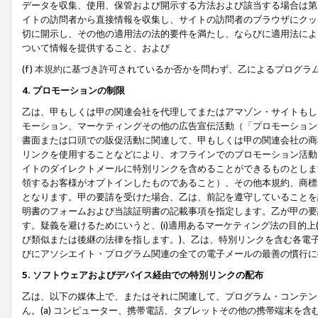
データを収集、使用、保管および開示する方法および該当する場合は第
イトの訪問者から直接情報を収集し、サイトの訪問者のブラウザにクッ
切に開示し、その他の適用法の法的要件を満たし、ならびに適用法によ
ついて情報を提供すること、および
(f)
本規約
に基づき許可されているか否かを問わず、乙によるプログラ
4. プロモーションの制限
乙は、甲もしくは甲の関連会社を代理してまたはアマゾン・サイトもし
モーション、マーケティングその他の広告宣伝活動（「プロモーション
書面または口頭での販促活動に関連して、甲もしくは甲の関連会社の商
リンクを使用することなどにより、オフラインでのプロモーション活動
イトのダイレクトメールに特別リンクを含めることができるものとしま
領するお客様がオプトインしたものであること）、その他本規約、商標
となります。甲の要請を受けた場合、乙は、前記を遵守していることを
明書のフォームおよび当該証明書の記載事項を指定します。乙が甲の要
す。疑義を避けるためにいうと、(i)適用あるマーケティング法の目的上(例
び類似または後継の法律を指します。)、乙は、特別リンクを含む各電子
びにアソシエイト・プログラム関連の全ての電子メールの最善の慣行に
5. ソフトウェアおよびデバイス経由での特別リンクの配布
乙は、以下の媒体上で、またはそれに関連して、プログラム・コンテン
ん。(a) コンピューター、携帯電話、タブレットその他の携帯端末を