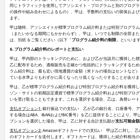
同じトラフィックを使用してアソシエイト・プログラムと別のプログラ
の操作や組み合わせによるもの）、甲は、手数料の支払いの留保および
ます。
甲は随時、アソシエイトが標準プログラム紹介料または特別プログラム
（またいかなる期間にもかかわらず）、甲は、いつでも制限の全部また
は、
別紙
をご覧ください（以下「
プログラム紹介料の制限
」といいま
6. プログラム紹介料のレポートと支払い
甲は、甲内部のトラッキングのために、および乙が当該月に獲得した標
乙に配布するため、適格販売を正確かつ包括的にトラッキングするため
ラム紹介料は、最も近い現地通貨の金額（米ドルの場合はセントなど）
ている水準よりもわずかに高くなったり低くなったりすることがありま
甲は、乙が標準プログラム紹介料および特別プログラム紹介料を獲得し
ゾン・サイトの初期設定通貨で標準プログラム紹介料および特別プログ
いを受け取ることもできます。これを選択する場合、乙は、為替レート
支払オプション1:
銀行振込での支払い 乙が乙の銀行名、口座番号、ア
する場合はABA、IBANおよびBIC番号）を乙に提供することにより
プションを選択した場合、甲は、乙に対する合計支払額が
支払可能金額
支払オプション2:
Amazonギフトカードでの支払い 甲は乙に対し、
のギフトカードを送付します。ギフトカードは、獲得した紹介料相当の