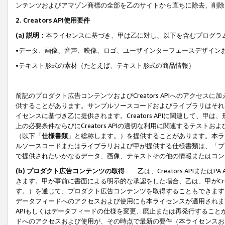
ンテンツおよびアマゾン商標の全部を乙のサイトから直ちに除去、削除
2. Creators API使用要件
(a) 説明：
本ライセンスに基づき、甲は乙に対し、以下を含むプログラ
•データ、画像、音声、映像、ロゴ、ユーザインターフェースデザイン
•テキスト形式の素材（たとえば、テキスト形式の商品情報）
前記のプロダクト広告コンテンツおよびCreators APIへのアクセスに
供することがあります。サンプルソースコードおよびライブラリはそれ
イセンスに基づき乙に提供されます。Creators APIに関連して
上の必要条件ならびにCreators APIの適切な利用に関連するテ
（以下「
仕様書類
」と総称します。）を提供することがあります。本ラ
ルソースコードまたはライブラリおよび甲が提供する仕様書類は、「プ
で提供されたいかなるデータ、画像、テキストその他の情報またはコン
(b) プロダクト広告コンテンツの取得
乙は、Creators APIま
きます。甲が事前に書面による明示的な承認をした場合、乙は、甲がCreator
す。）を通じて、プロダクト広告コンテンツを取得することもできます
データフィードへのアクセスおよび使用にも本ライセンスが適用されます。乙は
APIもしくはデータフィードの仕様を変更、廃止または再発行することがで
ドへのアクセスおよび使用が、その時点で最新の要件（本ライセンスお