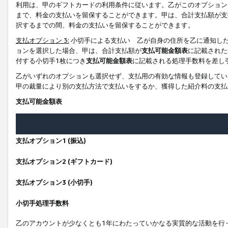
利用は、甲のギフトカードの利用条件に従います。乙がこのオプション
まで、料金の支払いを留保することができます。甲は、合計支払額が支
択するまでの間、料金の支払いを留保することができます。
支払オプション 3:
小切手による支払い 乙が自身の住所を乙に通知し
ョンを選択した場合、甲は、合計支払額が
支払可能金額表
に記載された
付する小切手1枚につき
支払可能金額表
に記載される処理手数料を差し
乙がいずれのオプションも選択せず、支払用の有効な情報も登録してい
甲の裁量により別の支払方法で支払いをするか、獲得した紹介料の支払
支払可能金額表
支払オプション1 (振込)
支払オプション2 (ギフトカード)
支払オプション3 (小切手)
小切手処理手数料
乙のアカウントが少なくとも1年にわたっていかなる実質的な活動を行