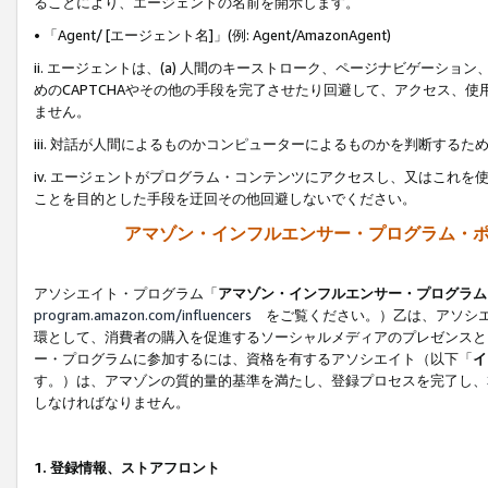
ることにより、エージェントの名前を開示します。
• 「Agent/ [エージェント名]」(例: Agent/AmazonAgent)
ii. エージェントは、(a) 人間のキーストローク、ページナビゲーシ
めのCAPTCHAやその他の手段を完了させたり回避して、アクセス、
ません。
iii. 対話が人間によるものかコンピューターによるものかを判断する
iv. エージェントがプログラム・コンテンツにアクセスし、又はこれ
ことを目的とした手段を迂回その他回避しないでください。
アマゾン・インフルエンサー・プログラム・
アソシエイト・プログラム「
アマゾン・インフルエンサー・プログラム
program.amazon.com/influencers
をご覧ください。）乙は、アソシエ
環として、消費者の購入を促進するソーシャルメディアのプレゼンスと
ー・プログラムに参加するには、資格を有するアソシエイト（以下「
イ
す。）は、アマゾンの質的量的基準を満たし、登録プロセスを完了し、
しなければなりません。
1.
登録情報、ストアフロント