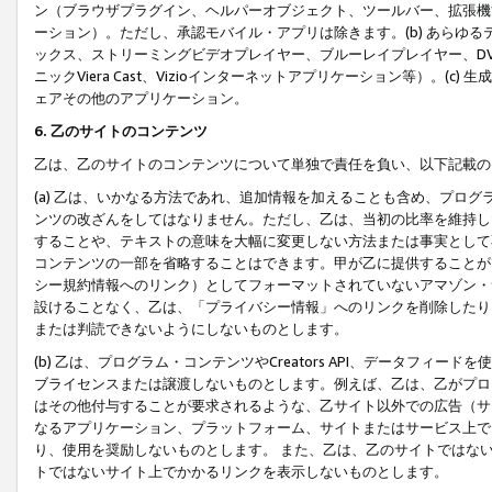
ン（ブラウザプラグイン、ヘルパーオブジェクト、ツールバー、拡張機
ーション）。ただし、承認モバイル・アプリは除きます。(b) あらゆ
ックス、ストリーミングビデオプレイヤー、ブルーレイプレイヤー、DVDプ
ニックViera Cast、Vizioインターネットアプリケーション等）。(
ェアその他のアプリケーション。
6. 乙のサイトのコンテンツ
乙は、乙のサイトのコンテンツについて単独で責任を負い、以下記載の
(a) 乙は、いかなる方法であれ、追加情報を加えることも含め、プロ
ンツの改ざんをしてはなりません。ただし、乙は、当初の比率を維持し
することや、テキストの意味を大幅に変更しない方法または事実として
コンテンツの一部を省略することはできます。甲が乙に提供することが
シー規約情報へのリンク）としてフォーマットされていないアマゾン・
設けることなく、乙は、「プライバシー情報」へのリンクを削除したり
または判読できないようにしないものとします。
(b) 乙は、プログラム・コンテンツやCreators API、データフ
ブライセンスまたは譲渡しないものとします。例えば、乙は、乙がプロ
はその他付与することが要求されるような、乙サイト以外での広告（サ
なるアプリケーション、プラットフォーム、サイトまたはサービス上で
り、使用を奨励しないものとします。 また、乙は、乙のサイトではな
トではないサイト上でかかるリンクを表示しないものとします。