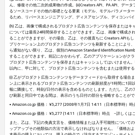
ん、修復その他二次的成果物の作成。(ii)Creators API、PA 
るソースコードその他の基礎となる要素（モデル、モデルパラメーター
るため、リバースエンジニアリング、ディスアセンブル、ディコンパイ
(h) 乙は、画像で構成されるプロダクト広告コンテンツを保存または
については最長24時間保存することができます。乙は、画像で構成さ
ることができますが、その場合、乙は、その後直ちに Creators AP
プリケーション上のプロダクト広告コンテンツを刷新することにより、
ら通知がない限り、乙は、個別のAmazon Standard Identification Nu
することができます。前記にかかわらず、乙のアプリケーションがクラ
プロダクト広告コンテンツを保存またはキャッシュしてはいけません。
以内に、甲に対して、プロダクト広告コンテンツを含むまたは使用する
(i) 乙がプロダクト広告コンテンツをデータフィードから取得する場合または
ン上に表示されるプロダクト広告コンテンツの刷新頻度が1時間に1回
報に隣接して、時刻/日付の表示を含めるものとします。ただし、乙の
び刷新と同日中である間は、表示のうち日付の部分を省略することがで
• Amazon.co.jp 価格： ¥3,277 (2008年1月7日 14:11（日本標準
• Amazon.co.jp 価格： ¥3,277 (14:11（日本標準時）時点 −詳しくは
また、乙は、下記の免責文言を、価格情報または入手可能性についての
ップアップその他類似の方法で表示しなければなりません。「価格およ
本商品の購入においては、購入の時点で（該当するアマゾン・サイト）