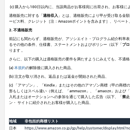
(c) 購入から180日以内に、当該商品がお客様宛に出荷され、お客
適格販売に対する「
適格収入
」とは、適格販売により甲が受け取る金額
ービス料、クレジット［注：Amazonポイントを含みます］、リベー
2. 不適格販売
前記にも関わらず、適格販売が、アソシエイト・プログラム紹介料率表
るその他の条件、仕様書、ステートメントおよびポリシー（以下「
プロ
ります 。
さらに、以下の購入は適格販売の要件を満たすようにみえても、不適格
(a)
本規約
の解除後に購入された商品、
(b) 注文が取り消され、返品または返金が開始された商品、
(c) 「アマゾン」、「Kindle」またはその他のアマゾン商標（甲
形もしくはスペル違い（例えば、「ammazon」、「amaozn」およ
入札またはオークションへの参加を通じて購入した広告（以下、「
禁止
ン・ サイトに紹介されたお客様が購入した商品、
地域
非包括的商標リスト
日本
https://www.amazon.co.jp/gp/help/customer/display.html