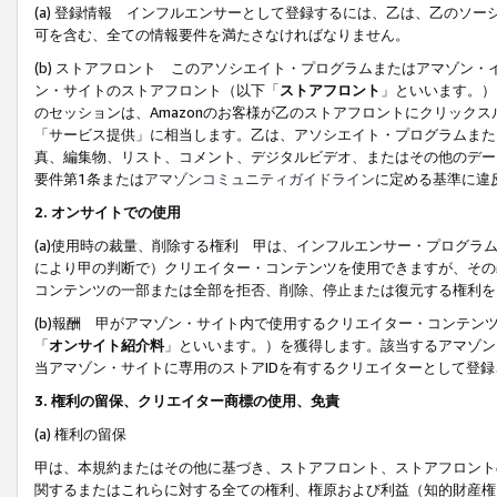
(a) 登録情報 インフルエンサーとして登録するには、乙は、乙のソ
可を含む、全ての情報要件を満たさなければなりません。
(b) ストアフロント このアソシエイト・プログラムまたはアマゾン
ン・サイトのストアフロント（以下「
ストアフロント
」といいます。）
のセッションは、Amazonのお客様が乙のストアフロントにクリック
「サービス提供」に相当します。乙は、アソシエイト・プログラムまた
真、編集物、リスト、コメント、デジタルビデオ、またはその他のデー
要件第1条または
アマゾンコミュニティガイドライン
に定める基準に違
2.
オンサイトでの使用
(a)使用時の裁量、削除する権利 甲は、インフルエンサー・プログラ
により甲の判断で）クリエイター・コンテンツを使用できますが、その
コンテンツの一部または全部を拒否、削除、停止または復元する権利を
(b)報酬 甲がアマゾン・サイト内で使用するクリエイター・コンテン
「
オンサイト紹介料
」といいます。）を獲得します。該当するアマゾン
当アマゾン・サイトに専用のストアIDを有するクリエイターとして登
3.
権利の留保、クリエイター商標の使用、免責
(a) 権利の留保
甲は、本規約またはその他に基づき、ストアフロント、ストアフロント
関するまたはこれらに対する全ての権利、権原および利益（知的財産権