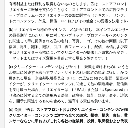
有者利益または権利を取得しないものとします。乙は、ストアフロントに
リエイターに報酬を支払うことなく、ストアフロント上での広告マテリア
ー・プログラムへのクリエイターの参加に関する（テキスト、リンク、
トのコンテンツ、外見、機能、URLおよびその他全ての要素を決定で
(b) クリエイター商標のライセンス 乙は甲に対し、本インフルエン
の最長期間にわたり、甲に対してパブリック・プロフィールへのリンク
に関連して甲に提供される乙の名前、写真、ロゴ、その他の商標（以下
複製、再生、翻案、翻訳、引用、再フォーマット、配信、送信および表
甲はクリエイター商標についてクリエイターが提供した形状から変更し
ーマットまたはサイズ変更を目的とする場合を除きます。）
(c) クリエイター・コンテンツおよびサイト 疑義を避けるためにい
ル提出に関連する該当アマゾン・サイトの利用規約の規定に従い、かつ、
用される場合、米連邦取引委員会（FTC）の広告における推奨・証言
イターが、クリエイター・コンテンツに関連して他の製造業者、配信業
を受け取った場合、クリエイターは、(「#Ad」または「#Sponsor
り決めに関する全ての適用ある法律、政省令、規則、規制、命令、許認
を、開示に関連するものを含めて、遵守する責任も負います。
(d) 免責
甲は、ストアフロントおよびクリエイター・コンテンツの作
クリエイター・コンテンツに対する全ての請求、損害、損失、責任、費
ンサーならびに甲およびこれら各社の従業員、役員、取締役および代表