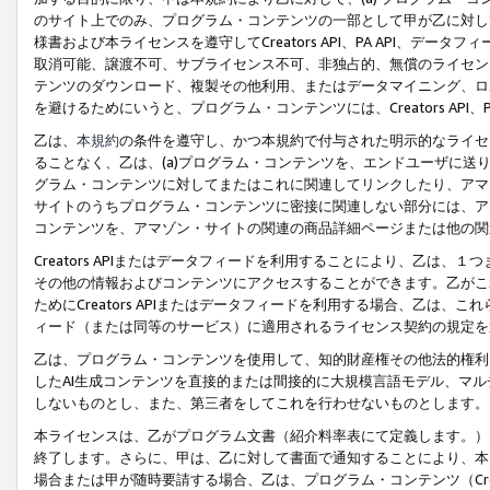
のサイト上でのみ、プログラム・コンテンツの一部として甲が乙に対し
様書および本ライセンスを遵守してCreators API、PA API、
取消可能、譲渡不可、サブライセンス不可、非独占的、無償のライセン
テンツのダウンロード、複製その他利用、またはデータマイニング、ロ
を避けるためにいうと、プログラム・コンテンツには、Creators AP
乙は、
本規約
の条件を遵守し、かつ本規約で付与された明示的なライセ
ることなく、乙は、(a)プログラム・コンテンツを、エンドユーザに
グラム・コンテンツに対してまたはこれに関連してリンクしたり、アマ
サイトのうちプログラム・コンテンツに密接に関連しない部分には、ア
コンテンツを、アマゾン・サイトの関連の商品詳細ページまたは他の関
Creators APIまたはデータフィードを利用することにより、乙は、
その他の情報およびコンテンツにアクセスすることができます。乙がこ
ためにCreators APIまたはデータフィードを利用する場合、乙は、こ
ィード（または同等のサービス）に適用されるライセンス契約の規定を
乙は、プログラム・コンテンツを使用して、知的財産権その他法的権利
したAI生成コンテンツを直接的または間接的に大規模言語モデル、マ
しないものとし、また、第三者をしてこれを行わせないものとします。
本ライセンスは、乙がプログラム文書（紹介料率表にて定義します。）
終了します。さらに、甲は、乙に対して書面で通知することにより、本
場合または甲が随時要請する場合、乙は、プログラム・コンテンツ（Cre