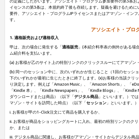
の定義にしたがいます。アソシエイト・プログラム参加要件の第3条お
イセンスの第3条は、本規約終了後も存続します。疑義を避けるためにい
要件、アソシエイト・プログラムIPライセンスまたはアマゾン・イン
す。
アソシエイト・プログ
1. 適格販売および適格収入
甲は、次の場合に発生する「
適格販売
」(本紹介料率表の例外がある場
ム紹介料を支払います。
(a) お客様が乙のサイト上の特別リンクのクリックスルーにてアマゾン
(b) 同一のセッション中に、次のいずれかが生じること（1回のセッ
下のいずれかが最初に生じたときに終了します。(x)お客様の当該クリッ
り決定します。例えば「Amazon Music」、「Amazon Shorts」、「eDo
「Kindle 本」、「Kindle Newspapers」、 「Kindle Blogs」、「
ダウンロードまたは商品）（以下「
デジタル商品
」といいます。）では
マゾン・サイトを訪問した時点）（以下「
セッション
」といいます。）
i. お客様が甲の1-Click注文にて商品を購入するか、
ii. お客様が商品をショッピングカートに入れ、最初の特別リンクの
か、または
iii. デジタル商品に関連し、お客様がアマゾン・サイトからデジタ