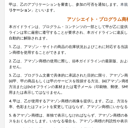
甲は、乙のアプリケーションを審査し、参加の可否を通知します。
本規
リケーション
」といいます。
アソシエイト・プログラム商
本ガイドラインは、プログラム・コンテンツの一部として甲が乙に提供
ラインは常に厳密に遵守することが要求され、本ガイドラインに違反し
自動的に解除されます。
1. 乙は、アマゾン・サイトの商品の在庫状況およびこれに対応する
ン商標を使用することができます。
2. 乙は、アマゾン商標の使用に際し、(i)本ガイドラインの最新版、およ
ません。
3. 乙は、プログラム文書で具体的に承認された目的に限り、アマゾン
(ii)甲、甲の商品もしくは甲のサービスを毀損する方法、(iii)アマ
方法または(iv)オフラインの素材または電子メール（印刷物、郵便、S
用または表示してはなりません。
4. 甲は、乙が使用するアマゾン商標の画像を提供します。乙は、方
率、色彩またはフォントを変更してはならず、アマゾン商標にいかなる
5. 各アマゾン商標は、単独で表示しなければならず、アマゾン商標
スをおくものとします。いかなる場合も、アマゾン商標の判読性や表示