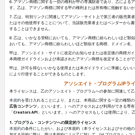
6. アマゾン商標に関する一切の権利が甲の専属財産であり、乙によ
す。乙は、アマゾン商標に関する甲の権利または所有権に抵触するいか
7. 乙は、特別リンクに関連してアマゾン・サイト上で第三者の販売
たはその他使用することについて、当該販売業者またはベンダーから書
することはできません。
8. 乙は、いかなる管轄においても、アマゾン商標に紛らわしいほど
おいても、アマゾン商標に紛らわしいほど類似する商標、ドメイン名、
甲は、アソシエイト・サイトに改定のお知らせまたは改定後の商標ガイ
本商標ガイドラインおよび承認されたアマゾン商標を改定することがで
甲は、許可を得ないいかなる使用または本ガイドラインに準拠しないい
により行使することができるものとします。
アソシエイト・プログラムIPラ
本ライセンスは、乙のアソシエイト・プログラムへの参加に関連して乙
本規約
を受け入れることにより、または、本商品に関する一定の種類の
広告コンテンツ
」といいます。）へのアクセスおよび利用ができる専有
「
Creators API
」といいます。）へのアクセスもしくは使用により、
1. プログラム・コンテンツへの限定的ライセンス
本規約
の条件にしたがい、および本規約（本ライセンスおよびその他の
加する目的に限り、甲は本規約により乙に対して、(a) プログラム・コ