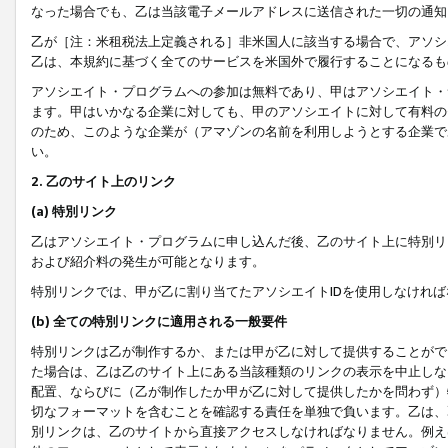
なった場合でも、乙は当該電子メールアドレスに送信された一切の通知
乙が［注：米租税法上定義される］非米国人に該当する場合で、アソシ
乙は、本規約に基づく全てのサービスを米国外で履行することになるも
アソシエイト・プログラムへの参加は無料であり、甲はアソシエイト・
ます。甲はいかなる企業に対しても、甲のアソシエイトに対して有料の
のため、このような企業が（アマゾンの名前を利用しようとする企業で
い。
2. 乙のサイト上のリンク
(a) 特別リンク
乙はアソシエイト・プログラムに申し込んだ後、乙のサイト上に特別リ
および紹介料の発生が可能となります。
特別リンクでは、甲が乙に割り当てたアソシエイトIDを使用しなけれ
(b) 全ての特別リンクに適用される一般要件
特別リンクは乙が制作するか、または甲が乙に対して提供することがで
た場合は、乙は乙のサイト上にある当該種類のリンクの表示を中止しな
配置、ならびに（乙が制作したか甲が乙に対して提供したかを問わず）
切なフォーマットを含むことを確認する責任を単独で負います。乙は、
別リンクは、乙のサイトから直接アクセスしなければなりません。例えば、