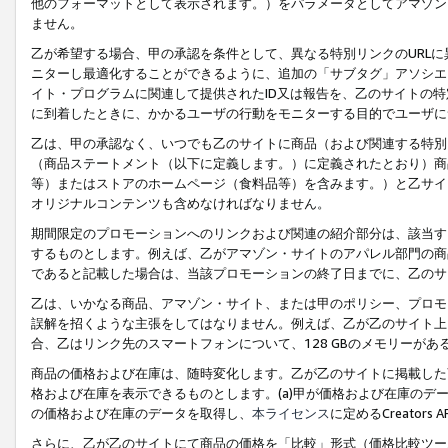
他のフォーマットとして表示されます。）をパラメータとしてアマゾン
ません。
乙が希望する場合、甲の承認を条件として、異なる特別リンクのURL
ニターし最適化することができるように、追加の「サブタグ」アソシエ
イト・プログラムに関連して提供されたID又は報告を、乙のサイトの
に到着したときに、かかるユーザの行動をモニターする目的でユーザに
乙は、甲の承認なく、いつでも乙のサイトに商品（および関連する特別
（商品ステートメント（以下に定義します。）に定義されたとおり）商
等）またはストアのホームページ（食料品等）を含みます。）と乙サイ
オリジナルコンテンツも含めなければなりません。
期間限定のプロモーションへのリンクおよび関連の紹介部分は、該当す
するものとします。例えば、乙がアマゾン・サイトのアパレル部門の商
であると記載した場合は、当該プロモーションの終了日までに、乙のサ
乙は、いかなる商品、アマゾン・サイト、または甲のポリシー、プロモ
誤解を招くような主張をしてはなりません。例えば、乙が乙のサイト上に
合、乙はリンク先のスマートフォンについて、128 GBのメモリーが
商品の価格および在庫は、随時変化します。乙が乙のサイトに掲載した
格および在庫を表示できるものとします。(a)甲が価格および在庫のデータを
の価格および在庫のデータを取得し、
本ライセンス
に定めるCreator
さらに、乙が乙のサイトにて商品の価格を「比較」形式（価格比較ツー