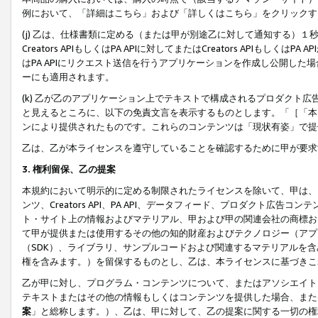
例において、「詳細はこちら」および「詳しくはこちら」をクリックす
(j) 乙は、仕様書類に定める（または甲が別途乙に対して通知する）
Creators APIもしくはPA APIに対してまたはCreators APIもしく
はPA APIにリクエスト送信を行うアプリケーションを作成し公開し
ーにも適用されます。
(k) 乙が乙のアプリケーション上でテキストで構成されるプロダクト
と見えるところに、以下の免責文言を表示するものとします。「［「本
ンにより提供されたものです。これらのコンテンツは「現状有姿」で提
乙は、乙が本ライセンスを遵守していることを確認するために甲が要求
3. 権利留保、乙の提案
本規約において明示的に定める制限されたライセンスを除いて、甲は、
ンツ、Creators API、PA API、データフィード、プロダクト
ト・サイト上の情報およびマテリアル、甲および甲の関連会社の商標お
て甲が提供または使用するその他の知的財産およびテクノロジー（アプ
（SDK）、ライブラリ、サンプルコードおよび関連するマテリアルを
権を含みます。）を留保するものとし、乙は、本ライセンスに基づきこ
乙が甲に対し、プログラム・コンテンツについて、またはアソシエイト
テキストまたはその他の情報もしくはコンテンツを提供した場合、また
案
」と総称します。）、乙は、甲に対して、乙の提案に関する一切の権