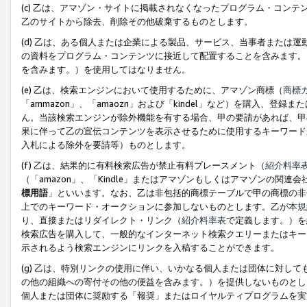
(c) 乙は、アマゾン・サイトに掲載されなくなったプログラム・コン
乙のサイトから除去、削除その他破棄するものとします。
(d) 乙は、ある個人または企業による製品、サービス、当事者または
の資料をプログラム・コンテンツに接近して配置することを含みます。
を含みます。）を使用してはなりません。
(e) 乙は、検索エンジンにおいて使用するために、アマゾン商標（
商標
「ammazon」、「amaozn」および「kindel」など）を購入
ん。当該検索エンジンが除外機能を有する場合、甲の要請があれば、甲
果に伴って乙の宣伝コンテンツを表示させるために使用するキーワード
入札による除外を要請等）ものとします。
(f) 乙は、結果的に有料検索広告が禁止有料プレースメント（
紹介料率
（「amazon」、「Kindle」またはアマゾンもしくはアマゾンの
標用語
」といいます。なお、乙は非包括的商標テーブルで甲の商標の非
上でのキーワード・オークションに参加しないものとします。乙が
本規
り、直接またはリダイレクト・リンク（
紹介料率表
で定義します。）を
検索広告を購入して、一般的なインターネット検索クエリーまたはキー
示されるよう検索エンジンにリンクを入稿することができます。
(g) 乙は、特別リンクの使用に伴い、いかなる個人または団体に対し
の他の組織への寄付その他の便益を含みます。）を提供しないものとし
個人または団体に奨励する「報奨」またはロイヤルティプログラムを実