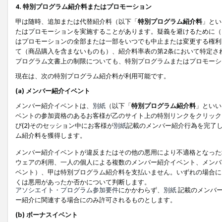
4. 特別プログラム紹介料またはプロモーション
甲は随時、追加または代替紹介料（以下「
特別プログラム紹介料
」とい
たはプロモーションを実施することがあります。疑義を避けるために（
はプロモーションの全部または一部をいつでも中止または変更する権利
て（商品購入を含まないものも）、紹介料率表の第2条において特定さ
プログラム文書上の制限についても、特別プログラムまたはプロモーシ
現在は、次の特別プログラム紹介料が利用可能です。
(a) メンバー紹介イベント
メンバー紹介イベントは、
別紙
（以下「
特別プログラム紹介料
」といい
ベントの参加資格のあるお客様が乙のサイト上の特別リンクをクリック
び(2)そのセッション中にお客様が
別紙
記載のメンバー紹介行為を完了
ム紹介料を獲得します。
メンバー紹介イベントが違反またはその他の悪用により不適格となった
ウェアの利用、一人の個人による複数のメンバー紹介イベント、メンバ
ベント）、甲は特別プログラム紹介料を支払いません。いずれの場合に
くは悪用があったか否かについて判断します。
アソシエイト・プログラム参加要件
にかかわらず、
別紙
記載のメンバー
ー紹介に関連する場合にのみ許可されるものとします。
(b) ボーナスイベント