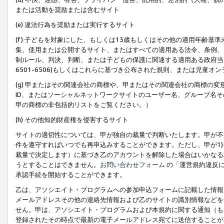
または活動を奨励または含むサイト
(e) 違法行為を奨励または実行するサイト
(f) 子どもを対象にした、もしくは13歳もしくはその他の適用年齢
集、使用または公開するサイト、またはすべての適用ある法令、条例、
制ルール、判決、判断、または子どもの保護に関連する適用ある政府当局の要
6501-6506)もしくはこれらに基づき公布された規則、または児童オ
(g) 甲またはその関連会社の商標や、甲またはその関連会社の商標の
ID、またはソーシャルネットワークサイトのユーザー名、グループ名
甲の商標の非包括的リストをご覧ください。）
(h) その他知的財産権を侵害するサイト
サイトの適切性については、甲が独自の裁量で判断いたします。甲が不
件を遵守すればいつでも再申込みすることができます。ただし、甲が1)
裁量で決定します）に基づき乙のアカウントを解除した場合はいかなる
うとすることはできません。
お問い合わせフォーム
の「運営規約違反に
承認手続を開始することができます。
乙は、アソシエイト・プログラムへの参加申込フォームに記載した情報
メールアドレスその他の連絡先情報および乙のサイトの識別情報などを
せん。甲は、アソシエイト・プログラムおよび本規約に関する通知（も
登録されたその時点で最新の電子メールアドレス宛てに送信することが