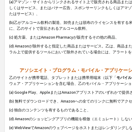
(a)アマゾン・サイトからリンクされるサイト上で販売される商品またはサ
しくはサービス、またはバナー広告、スポンサーリンクもしくはアマゾ
たはサービス）、
(b)乙がアルコール飲料の製造、卸売または頒布のライセンスを有す
に、乙のサイトで宣伝されるアルコール飲料、
(c) 処方薬、またはAmazon Pharmacyが販売するその他の商品、
(d) Amazonが除外すると指定した商品またはサービス。乙は、商品また
ラル上で提供するツールにおいて除外されている場合には、アラートを
アソシエイト・プログラム・モバイル・アプリケー
乙のサイトが携帯電話、タブレットまたは携帯用端末（以下「
モバイル
ウェア・アプリケーションを含む場合、乙のモバイル・アプリケーショ
(a) Google Play、AppleまたはAmazonアプリストアのいずれかで
(b) 無料でダウンロードでき、Amazonへの全てのリンクに無料でアク
(c) 独自のコンテンツを有するものであること、
(d) Amazonのショッピングアプリの機能を模倣（エミュレート）しな
(e) WebViewでAmazonのウェブページをホストまたはレンダリング