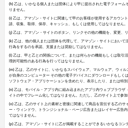
(h) 乙は、いかなる個人または団体により甲に提出された電子フォー
りません。
(i) 乙は、アマゾン・サイトに関連して甲のお客様が使用するアカウ
請、収集、取得、保存、キャッシュ、もしくは使用してはなりません。
(j) 乙は、アマゾン・サイトのボタン、リンクその他の機能を、変更
(k) 乙は、他の個人または団体を代理して、アマゾン・サイトにおい
行為をするのを承認、支援または奨励してはなりません。
(l) 乙は、甲と乙との関係について、または何らかの機能もしくは取
理的可能性のある行為を行ってはなりません。
(m) 乙は、乙のサイトに、いかなるスパイウェア、マルウェア、ウィ
が自身のコンピューター その他の電子デバイスにダウンロードもしく
ソフトウェア・アプリケーションを含めたり、表示したり、または特別
(n) 乙は、モバイル・アプリ内に組み込まれたアプリ内ウェブブラウザ
イトの中でフレーム化してはなりません。ただし、乙のサイト上で参加
(o) 乙は、乙のサイト上の素材と密接に関連して商品を宣伝する乙の
ー・ウィンドウ、トランジショナル・ページ広告またはレイヤー広告内
てはなりません。
(p) 乙は、アマゾン・サイトに乙が掲載することができるいかなるコ