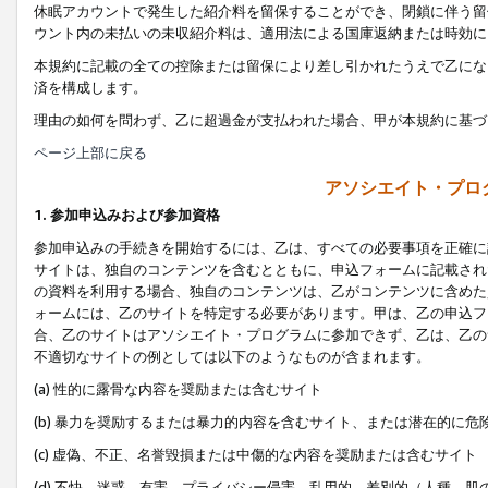
休眠アカウントで発生した紹介料を留保することができ、閉鎖に伴う留
ウント内の未払いの未収紹介料は、適用法による国庫返納または時効に
本規約に記載の全ての控除または留保により差し引かれたうえで乙にな
済を構成します。
理由の如何を問わず、乙に超過金が支払われた場合、甲が本規約に基づ
ページ上部に戻る
アソシエイト・プロ
1. 参加申込みおよび参加資格
参加申込みの手続きを開始するには、乙は、すべての必要事項を正確に
サイトは、独自のコンテンツを含むとともに、申込フォームに記載され
の資料を利用する場合、独自のコンテンツは、乙がコンテンツに含めた
ォームには、乙のサイトを特定する必要があります。甲は、乙の申込フ
合、乙のサイトはアソシエイト・プログラムに参加できず、乙は、乙の
不適切なサイトの例としては以下のようなものが含まれます。
(a) 性的に露骨な内容を奨励または含むサイト
(b) 暴力を奨励するまたは暴力的内容を含むサイト、または潜在的に
(c) 虚偽、不正、名誉毀損または中傷的な内容を奨励または含むサイト
(d) 不快、迷惑、有害、プライバシー侵害、乱用的、差別的（人種、