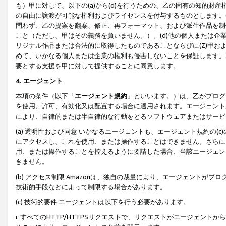
も）甲に対して、以下の(a)から(d)を行うための、乙の固有の知的
の自由に譲渡が可能な権利およびライセンスを付与するものとします。(
問わず、乙の提案を翻案、修正、再フォーマット、および派生作品を制
こと（ただし、甲はその義務を負いません。）。(d)他の個人または企
リジナル作品または合法的に取得したものであることならびに(Z)甲
めて、いかなる個人または企業の権利も侵害しないことを保証します。
要とする支援を甲に対して提供することに同意します。
4. エージェント
本項の条件（以下「
エージェント規約
」といいます。）は、乙がプログ
を使用、許可、有効化又は配置する場合に適用されます。エージェント
により、自律的または半自律的な行動をとるソフトウェアまたはサービ
(a) 透明性および同意 いかなるエージェントも、エージェント規約の
にアクセスし、これを使用、または操作することはできません。さらに、
用、または操作することを控えるように要請した場合、当該エージェン
きません。
(b) アクセス制限 Amazonは、独自の裁量により、エージェント
技術的手段などによって制限する場合があります。
(c) 技術的要件 エージェントは以下を行う必要があります。
i. すべてのHTTP/HTTPSリクエストで、リクエストがエージェ