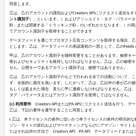
同意します。
乙は、乙のアカウントの識別およびCreators APIにリクエスト送
ント識別子
）」といいます。）およびアソシエイト・タグ・パラメータ（
ID」または関連する「トラッキングID」のいずれかとなります。）の両方
てアカウント識別子を取得することができます
データフィードを通じてプロダクト広告コンテンツを取得する場合、乙は、Cre
とします。乙は、データフィードの承認過程の一部として、乙のFeeds
甲は、乙のアカウント識別子を随時変更することがあります。秘密キー
密およびセキュリティを維持しなければなりません。乙は、乙の秘密キ
せん。公開キーであるアカウント識別子は、秘密ではありません。
乙は、乙のアカウント識別子のもとで行われる全ての活動について、こ
ず、全面的に責任を負います。したがって、乙は、乙以外の者が乙の秘
もしくは盗まれた場合、直ちに甲に連絡しなければなりません。乙は、
タグ・パラメータまたはアカウント識別子を使用してはなりません。
(c) 利用要件
Creators APIまたはPA APIにリクエスト送信を
乙は、下記の要件を遵守することに同意します。
i. 乙は、本ライセンスの条件に従いかつ本ライセンスの条件の明示的
ゾン・サイトの宣伝およびマーケティングならびにアマゾン・サイト上
たはそれ以外の方法で、Creators API、PA API、データフィー