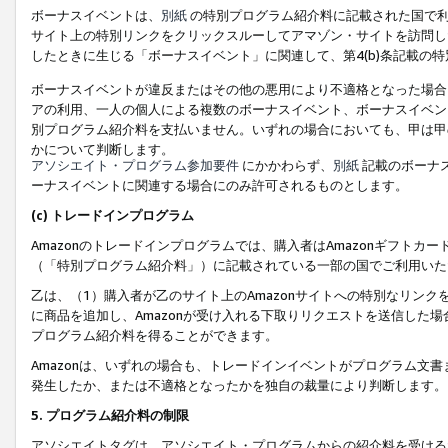
ボーナスイベントは、
別紙
の特別プログラム紹介料に記載された国で利
サイト上の特別リンクをクリックスルーしてアマゾン・サイトを訪問した
したときに生じる「ボーナスイベント」に関連して、第4(b)条記載の
ボーナスイベントが違反またはその他の悪用により不適格となった場合
アの利用、一人の個人による複数のボーナスイベント、ボーナスイベン
別プログラム紹介料を支払いません。いずれの場合においても、甲は甲
かについて判断します。
アソシエイト・プログラム参加要件
にかかわらず、
別紙
記載のボーナ
ーナスイベントに関連する場合にのみ許可されるものとします。
(c) トレードインプログラム
Amazonのトレードインプログラムでは、購入者はAmazonギフト
（「特別プログラム紹介料」）に記載されている一部の国でご利用いた
乙は、（1）購入者が乙のサイト上のAmazonサイトへの特別なリン
に商品を追加し、Amazonが受け入れる下取りリクエストを送信した場
プログラム紹介料を得ることができます。
Amazonは、いずれの場合も、トレードインイベントがプログラム文書
発生したか、または不適格となったかを独自の裁量により判断します。
5. プログラム紹介料の制限
アソシエイトタグは、アソシエイト・プログラムからの紹介料を受ける