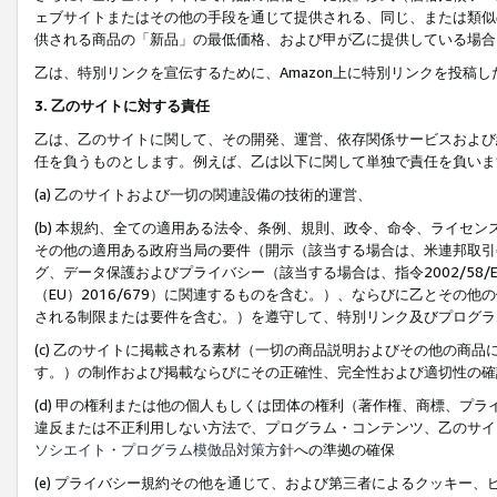
ェブサイトまたはその他の手段を通じて提供される、同じ、または類似
供される商品の「新品」の最低価格、および甲が乙に提供している場合
乙は、特別リンクを宣伝するために、Amazon上に特別リンクを投稿し
3. 乙のサイトに対する責任
乙は、乙のサイトに関して、その開発、運営、依存関係サービスおよび
任を負うものとします。例えば、乙は以下に関して単独で責任を負いま
(a) 乙のサイトおよび一切の関連設備の技術的運営、
(b) 本規約、全ての適用ある法令、条例、規則、政令、命令、ライセ
その他の適用ある政府当局の要件（開示（該当する場合は、米連邦取引
グ、データ保護およびプライバシー（該当する場合は、指令2002/58
（EU）2016/679）に関連するものを含む。）、ならびに乙とそ
される制限または要件を含む。）を遵守して、特別リンク及びプログラ
(c) 乙のサイトに掲載される素材（一切の商品説明およびその他の商
す。）の制作および掲載ならびにその正確性、完全性および適切性の確
(d) 甲の権利または他の個人もしくは団体の権利（著作権、商標、プ
違反または不正利用しない方法で、プログラム・コンテンツ、乙のサイ
ソシエイト・プログラム模倣品対策方針
への準拠の確保
(e) プライバシー規約その他を通じて、および第三者によるクッキー