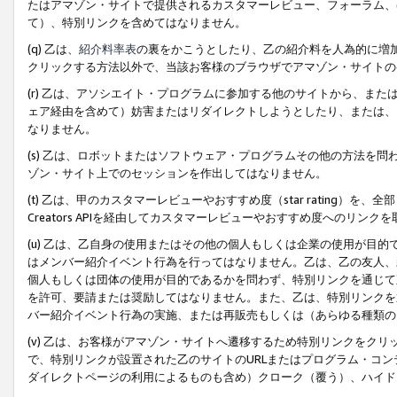
たはアマゾン・サイトで提供されるカスタマーレビュー、フォーラム、
て）、特別リンクを含めてはなりません。
(q) 乙は、
紹介料率表
の裏をかこうとしたり、乙の紹介料を人為的に増
クリックする方法以外で、当該お客様のブラウザでアマゾン・サイトの
(r) 乙は、アソシエイト・プログラムに参加する他のサイトから、ま
ェア経由を含めて）妨害またはリダイレクトしようとしたり、または、
なりません。
(s) 乙は、ロボットまたはソフトウェア・プログラムその他の方法を
ゾン・サイト上でのセッションを作出してはなりません。
(t) 乙は、甲のカスタマーレビューやおすすめ度（star rating
Creators APIを経由してカスタマーレビューやおすすめ度へのリンク
(u) 乙は、乙自身の使用またはその他の個人もしくは企業の使用が目
はメンバー紹介イベント行為を行ってはなりません。乙は、乙の友人、
個人もしくは団体の使用が目的であるかを問わず、特別リンクを通じて
を許可、要請または奨励してはなりません。また、乙は、特別リンクを
バー紹介イベント行為の実施、または再販売もしくは（あらゆる種類の
(v) 乙は、お客様がアマゾン・サイトへ遷移するため特別リンクをク
で、特別リンクが設置された乙のサイトのURLまたはプログラム・コ
ダイレクトページの利用によるものも含め）クローク（覆う）、ハイド