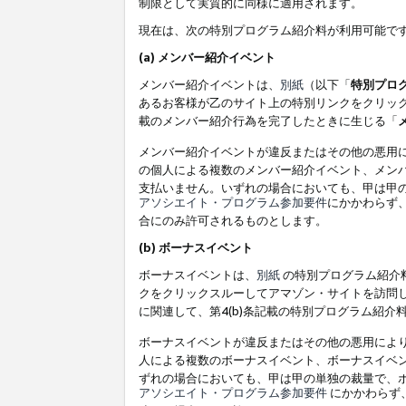
制限として実質的に同様に適用されます。
現在は、次の特別プログラム紹介料が利用可能で
(a) メンバー紹介イベント
メンバー紹介イベントは、
別紙
（以下「
特別プロ
あるお客様が乙のサイト上の特別リンクをクリック
載のメンバー紹介行為を完了したときに生じる「
メンバー紹介イベントが違反またはその他の悪用
の個人による複数のメンバー紹介イベント、メン
支払いません。いずれの場合においても、甲は甲
アソシエイト・プログラム参加要件
にかかわらず
合にのみ許可されるものとします。
(b) ボーナスイベント
ボーナスイベントは、
別紙
の特別プログラム紹介料
クをクリックスルーしてアマゾン・サイトを訪問し
に関連して、第4(b)条記載の特別プログラム紹介
ボーナスイベントが違反またはその他の悪用によ
人による複数のボーナスイベント、ボーナスイベ
ずれの場合においても、甲は甲の単独の裁量で、
アソシエイト・プログラム参加要件
にかかわらず