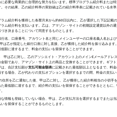
めに必要な商業的に合理的な努力を払います。標準プログラム紹介料または特
す。その結果、乙の紹介料率の実効値は乙の紹介料率表に記載されている水準
グラム紹介料を獲得した各暦月末から約60日以内に、乙が選択した下記記載
グラム紹介料を支払います。乙は、アマゾン・サイトの初期設定通貨以外の通
基づき決まることについて同意するものとします。
行名、口座番号、アカウント名と同じメインユーザーの口座名義人名および
より、甲は乙が指定した銀行口座に対し直接、乙が獲得した紹介料を振り込みま
最低額に達するまで、料金の支払いを留保することができます。
払い 甲は乙に対し、乙のアソシエイト・アカウント上のメインEメールアドレ
の金額であり、アマゾン・サイト上の商品と交換することができます。ギフト
甲は、合計支払額が
支払可能金額表
に記載された最低額以上となるまで、料金
過する場合、乙が代わりの支払オプションを選択するまでの間、料金の支払い
の住所を乙に通知した後、甲は乙に対し、乙が獲得した紹介料相当の小切手
れた最低額に達するまで、紹介料の支払いを留保することができるとともに、
す。
効な情報も登録していない場合、甲は、乙が支払方法を選択するまでまたは当
払いを留保することができるものとします。