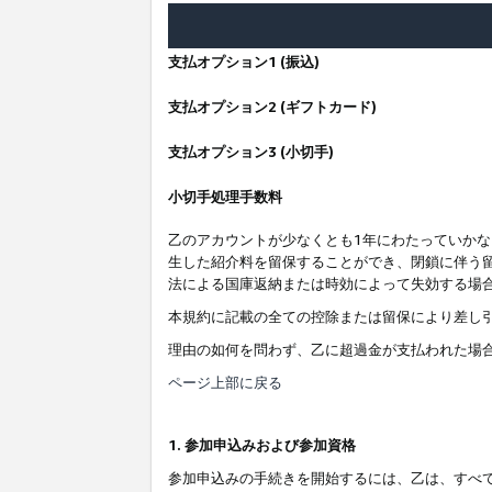
支払オプション1 (振込)
支払オプション2 (ギフトカード)
支払オプション3 (小切手)
小切手処理手数料
乙のアカウントが少なくとも1年にわたっていか
生した紹介料を留保することができ、閉鎖に伴う
法による国庫返納または時効によって失効する場
本規約に記載の全ての控除または留保により差し
理由の如何を問わず、乙に超過金が支払われた場
ページ上部に戻る
1. 参加申込みおよび参加資格
参加申込みの手続きを開始するには、乙は、すべ