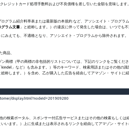
ト、クレジットカード処理手数料および不良債権を差し引いた金額を意味します
プログラム紹介料率表または最新版の本規約 など、アソシエイト・プログラ
ログラム文書
」と総称します。）の違反に伴って発生した場合は、いつでも不
うにみえても、不適格となり、アソシエイト・プログラムから除外されます。
れた商品、
他のアマゾン商標（甲の商標の非包括的リストについては、下記のリンクをご覧く
よび「kindel」など）も含みます。）等のキーワード、検索用語またはその
と総称します。）を含め、乙が購入した広告を経由してアマゾン・ サイトに
stomer/display.html?nodeId=201909280
その他の検索ポータル、スポンサー付広告サービスまたはその他の検索もしく
といいます。）上に生成または表示されるリンクを経由してアマゾン・サイト