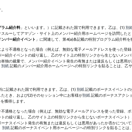
す。
グラム紹介料
」といいます。）に記載された国で利用できます。乙は、(1)
別
スルーしてアマゾン・サイト上のメンバー紹介用ホームページを訪問したとき
メンバー紹介イベント
」に関連して、第4(a)条記載の特別プログラム紹介料
により不適格となった場合（例えば、無効な電子メールアドレスを使った登録
バー紹介イベントの繰り返し、乙のサイト上の特別リンクから生じないメンバ
の単独の裁量で、メンバー紹介イベント発生の有無または違反もしくは悪用が
、
別紙
記載のメンバー紹介用ホームページへの特別リンクを貼ることは、乙サ
に記載された国で利用できます。乙は、(1)
別紙
記載のボーナスイベントの
たとき、および(2)そのセッション中にお客様が
別紙
記載のボーナスアクシ
料を獲得します。
り不適格となった場合（例えば、無効な電子メールアドレスを使った登録、ボ
ントの繰り返し、乙のサイト上の特別リンクから生じないボーナスイベント）
ボーナスイベント発生の有無または違反もしくは悪用があったか否かについて
、
別紙
記載のボーナスイベント用ホームページへの特別リンクを貼ることは