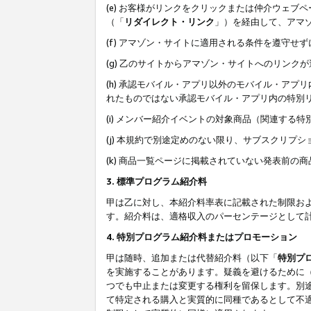
(e) お客様がリンクをクリックまたは仲介ウェ
（「
リダイレクト・リンク
」）を経由して、アマ
(f) アマゾン・サイトに適用される条件を遵守せ
(g) 乙のサイトからアマゾン・サイトへのリン
(h) 承認モバイル・アプリ以外のモバイル・アプリ
れたものではない承認モバイル・アプリ内の特別
(i) メンバー紹介イベントの対象商品（関連する
(j) 本規約で別途定めのない限り、サブスクリプ
(k) 商品一覧ページに掲載されていない発表前の
3. 標準プログラム紹介料
甲は乙に対し、本紹介料率表に記載された制限お
す。紹介料は、適格収入のパーセンテージとして
4. 特別プログラム紹介料またはプロモーション
甲は随時、追加または代替紹介料（以下「
特別プ
を実施することがあります。疑義を避けるために
つでも中止または変更する権利を留保します。別
て特定される購入と実質的に同種であるとして不