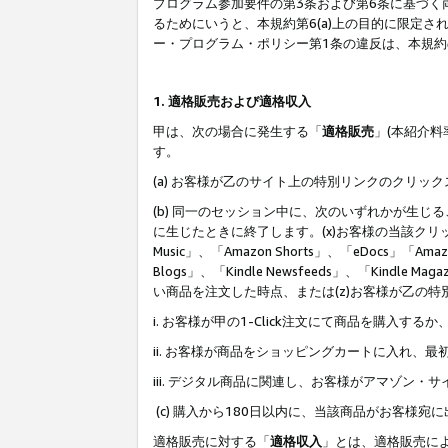
プログラム参加要件の第3条および第6条に基づく
るためにいうと、本規約第6(a)上の目的に限定
ー・プログラム・ポリシー第1条の違反は、本規
1. 適格販売および適格収入
甲は、次の場合に発生する「
適格販売
」(本紹介
す。
(a) お客様が乙のサイト上の特別リンクのクリッ
(b) 同一のセッション中に、次のいずれかが生
に生じたときに終了します。(x)お客様の当該クリ
Music」、「Amazon Shorts」、「eDocs」「Ama
Blogs」、「Kindle Newsfeeds」、「Ki
い商品を注文した時点、または(z)お客様が乙の
i. お客様が甲の1-Click注文にて商品を購入するか
ii. お客様が商品をショッピングカートに入れ
iii. デジタル商品に関連し、お客様がアマゾ
(c) 購入から180日以内に、当該商品がお客
適格販売に対する「
適格収入
」とは、適格販売に