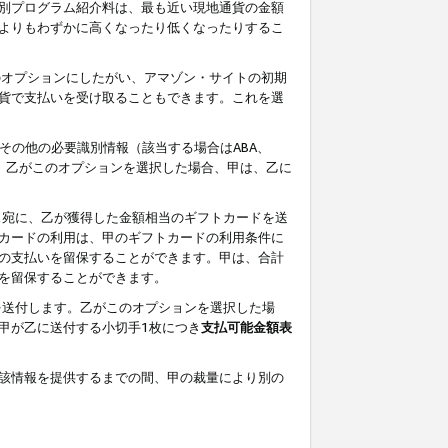
別プログラム紹介料は、最も近い現地通貨の金額
よりもわずかに高くなったり低くなったりするこ
のオプションにしたがい、アマゾン・サイトの初期
貨で支払いを受け取ることもできます。これを選
その他の必要識別情報（該当する場合はABA、
す。乙がこのオプションを選択した場合、甲は、乙に
ス宛に、乙が獲得した金額相当のギフトカードを送
カードの利用は、甲のギフトカードの利用条件に
の支払いを留保することができます。甲は、合計
を留保することができます。
を送付します。乙がこのオプションを選択した場
甲が乙に送付する小切手1枚につき
支払可能金額表
該情報を提供するまでの間、甲の裁量により別の