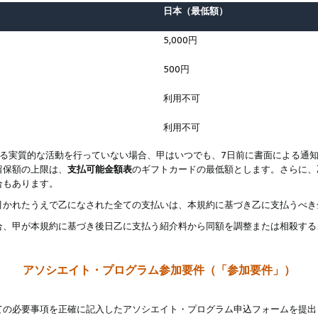
日本（最低額）
5,000円
500円
利用不可
利用不可
なる実質的な活動を行っていない場合、甲はいつでも、7日前に書面による通
留保額の上限は、
支払可能金額表
のギフトカードの最低額とします。さらに、
合もあります。
引かれたうえで乙になされた全ての支払いは、本規約に基づき乙に支払うべき
合、甲が本規約に基づき後日乙に支払う紹介料から同額を調整または相殺する
アソシエイト・プログラム参加要件（「参加要件」）
ての必要事項を正確に記入したアソシエイト・プログラム申込フォームを提出