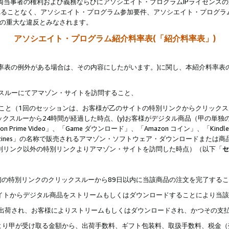
両当事者の権利および義務ならびにアソシエイト・プログラムIPライセンス
されることなく、アソシエイト・プログラム参加要件、アソシエイト・プログラ
約の重大な違反とみなされます。
アソシエイト・プログラム紹介料率表(「紹介料率表」)
料率表の例外がある場合は、その内容にしたがいます。)に関し、本紹介料率表
クスルーにてアマゾン・サイトを訪問すること、
じること（1回のセッションは、お客様が乙のサイトの特別リンクからクリック
ックスルーから24時間が経過した時点、(y)お客様がデジタル商品（甲の単独の
zon Prime Video」、「Game ダウンロード」、「Amazon コイン」、「Kindle 本
ndle Magazines」の名称で販売されるアマゾン・ソフトウェア・ダウンロードまた
特別リンク以外の特別リンクよりアマゾン・サイトを訪問した時点）（以下「
セ
、
、最初の特別リンクのクリックスルーから89日以内に当該商品の注文を完了する
ン・サイトからデジタル商品をストリームもしくはダウンロードすることにより当
様宛に出荷され、お客様によりストリームもしくはダウンロードされ、かつその支
より甲が受け取る金額から、出荷手数料、ギフト包装料、取扱手数料、税金（