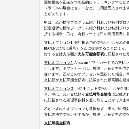
適格販売を正確かつ包括的にトラッキングするた
（米ドルの場合はセントなど）に四捨五入されま
とがあります。
甲は、乙が標準プログラム紹介料および特別プロ
設定通貨で標準プログラム紹介料および特別プロ
択する場合、乙は、為替レートは甲の運用基準に
支払オプション1:
銀行振込での支払い 乙が乙の銀
IBANおよびBIC番号）を乙に提供することに
対する合計支払額が
支払可能金額表
に記載された
支払オプション2:
Amazonギフトカードでの支
付します。ギフトカードは、獲得した紹介料相当
従います。乙がこのオプションを選択した場合、
支払額が支払可能金額表に記載された最高額を超
支払オプション 3:
小切手による支払い 乙が自身
合、甲は、合計支払額が
支払可能金額表
に記載さ
に記載される処理手数料を差し引くことができま
乙がいずれのオプションも選択せず、支払用の有
支払方法で支払いをするか、獲得した紹介料の支
支払可能金額表