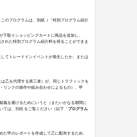
す。このプログラムは、別紙（「特別プログラム紹介
者が下取りショッピングカートに商品を追加し、
記載された特別プログラム紹介料を得ることができま
違反してトレードインイベントが発生したか、または
たは乙を代理する第三者）が、同じトラフィックを
・リンクの操作や組み合わせによるもの）、甲
疑義を避けるためにいうと（またいかなる期間に
いては、
別紙
をご覧ください（以下「
プログラム
めた甲のレポートを作成して乙に配布するため、