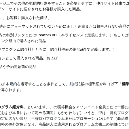
ブページ上でその他の能動的行為をすることを必要とせずに、仲介サイト経由で
ゾン・サイトに紹介されたお客様が購入した商品、
ずに、お客様に購入された商品、
クが適正にフォーマットされていないために正しく追跡または報告されない商品
内の特別リンクまたはCreators API（本ライセンスで定義します。）も
リンク経由で購入された商品、
特別プログラム紹介料とともに、紹介料率表の第4(a)条で定義します。）
ションとして購入される商品、および
商品や予約開始前の商品。
よび
本規約
を遵守することを条件として、
別紙
記載の標準紹介料（以下「
標
計算されます。
ログラム紹介料
」といいます。）の獲得機会をアソシエイト全員または一部に
（および本条において定める期間にもかかわらず）いうと、甲は、特別プログ
途定めのない限り、当該特別プログラムまたはプロモーションは全て（商品購
適格の除外対象となり、商品購入に適用されるプログラム文書上の制限につい