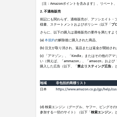
［注：Amazonポイントを含みます］、リベー
2. 不適格販売
前記にも関わらず、適格販売が、アソシエイト・
様書、ステートメントおよびポリシー（以下「
プ
さらに、以下の購入は適格販売の要件を満たすよ
(a)
本規約
の解除後に購入された商品、
(b) 注文が取り消され、返品または返金が開始さ
(c) 「アマゾン」、「Kindle」またはその
い（例えば、「ammazon」、「amaozn」お
購入した広告（以下、「
禁止リスティング広告
」
地域
非包括的商標リスト
日本
https://www.amazon.co.jp/gp/help/cu
(d) 検索エンジン（グーグル、ヤフー、ビング
参加する一切のサイト）（以下「
検索エンジン
」