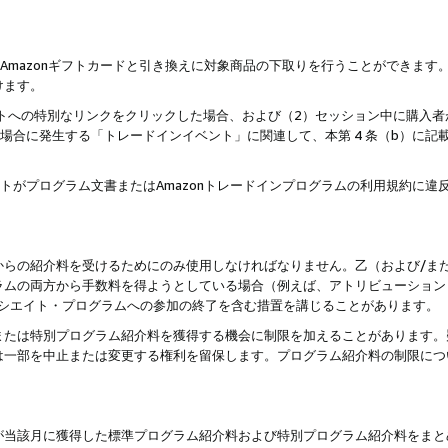
はAmazonギフトカードと引き換えに対象商品の下取りを行うことができま
けます。
サイトへの特別なリンクをクリックした場合、および（2）セッション中に購入
た場合に発生する「トレードインイベント」に関連して、本第 4 条（b）に
ントがプログラム文書またはAmazonトレードインプログラムの利用規約に
。
からの紹介料を受けるためにのみ使用しなければなりません。乙（および/ま
ラムの両方から手数料を得ようとしている場合（例えば、アトリビューション
ソシエイト・プログラムへの参加の終了を含む措置を講じることがあります。
または特別プログラム紹介料を獲得する機会に制限を加えることがあります。
は一部を中止または変更する権利を留保します。プログラム紹介料の制限につ
が当該月に獲得した標準プログラム紹介料および特別プログラム紹介料をまと