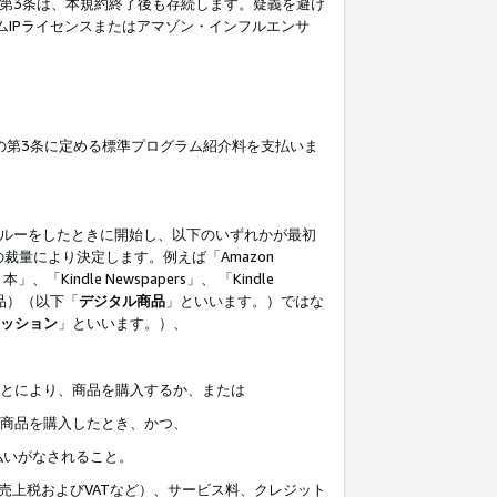
の第3条は、本規約終了後も存続します。疑義を避け
ムIPライセンスまたはアマゾン・インフルエンサ
の第3条に定める標準プログラム紹介料を支払いま
スルーをしたときに開始し、以下のいずれかが最初
裁量により決定します。例えば「Amazon
」、「Kindle Newspapers」、 「Kindle
は商品）（以下「
デジタル商品
」といいます。）ではな
ッション
」といいます。）、
ことにより、商品を購入するか、または
該商品を購入したとき、かつ、
払いがなされること。
売上税およびVATなど）、サービス料、クレジット