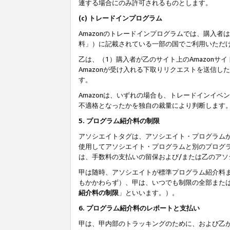
連する場合にのみ許可されるものとします。
(c) トレードインプログラム
Amazonのトレードインプログラムでは、購入者
料」）に記載されている一部の国でご利用いただ
乙は、（1）購入者が乙のサイト上のAmazon
Amazonが受け入れる下取りリクエストを送信し
す。
Amazonは、いずれの場合も、トレードインイベ
不適格となったかを独自の裁量により判断します
5. プログラム紹介料の制限
アソシエイトタグは、アソシエイト・プログラム
使用してアソシエイト・プログラムと別のプログ
は、手数料の支払いの留保および/または乙のア
甲は随時、アソシエイトが標準プログラム紹介料
もかかわらず）、甲は、いつでも制限の全部また
紹介料の制限
」といいます。）。
6. プログラム紹介料のレポートと支払い
甲は、甲内部のトラッキングのために、および乙