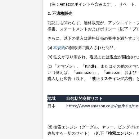
［注：Amazonポイントを含みます］、リベー
2. 不適格販売
前記にも関わらず、適格販売が、アソシエイト・
様書、ステートメントおよびポリシー（以下「
プ
さらに、以下の購入は適格販売の要件を満たすよ
(a)
本規約
の解除後に購入された商品、
(b) 注文が取り消され、返品または返金が開始さ
(c) 「アマゾン」、「Kindle」またはその
い（例えば、「ammazon」、「amaozn」お
購入した広告（以下、「
禁止リスティング広告
」
地域
非包括的商標リスト
日本
https://www.amazon.co.jp/gp/help/cu
(d) 検索エンジン（グーグル、ヤフー、ビング
参加する一切のサイト）（以下「
検索エンジン
」