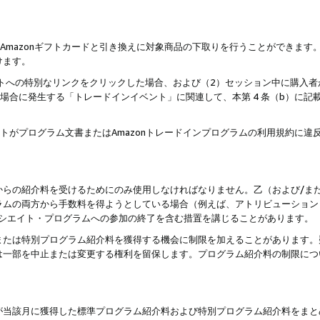
はAmazonギフトカードと引き換えに対象商品の下取りを行うことができま
けます。
サイトへの特別なリンクをクリックした場合、および（2）セッション中に購入
た場合に発生する「トレードインイベント」に関連して、本第 4 条（b）に
ントがプログラム文書またはAmazonトレードインプログラムの利用規約に
。
からの紹介料を受けるためにのみ使用しなければなりません。乙（および/ま
ラムの両方から手数料を得ようとしている場合（例えば、アトリビューション
ソシエイト・プログラムへの参加の終了を含む措置を講じることがあります。
または特別プログラム紹介料を獲得する機会に制限を加えることがあります。
は一部を中止または変更する権利を留保します。プログラム紹介料の制限につ
が当該月に獲得した標準プログラム紹介料および特別プログラム紹介料をまと