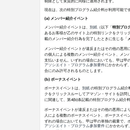
制限として実質的に同様に適用されます。
現在は、次の特別プログラム紹介料が利用可能で
(a) メンバー紹介イベント
メンバー紹介イベントは、
別紙
（以下「
特別プロ
あるお客様が乙のサイト上の特別リンクをクリック
載のメンバー紹介行為を完了したときに生じる「
メンバー紹介イベントが違反またはその他の悪用
の個人による複数のメンバー紹介イベント、メン
支払いません。いずれの場合においても、甲は甲
アソシエイト・プログラム参加要件
にかかわらず
合にのみ許可されるものとします。
(b) ボーナスイベント
ボーナスイベントは、
別紙
の特別プログラム紹介料
クをクリックスルーしてアマゾン・サイトを訪問し
に関連して、第4(b)条記載の特別プログラム紹介
ボーナスイベントが違反またはその他の悪用によ
人による複数のボーナスイベント、ボーナスイベ
ずれの場合においても、甲は甲の単独の裁量で、
アソシエイト・プログラム参加要件
にかかわらず