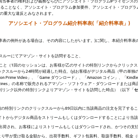
両当事者の権利および義務ならびにアソシエイト・プログラムIPライセンス
されることなく、アソシエイト・プログラム参加要件、アソシエイト・プログラ
約の重大な違反とみなされます。
アソシエイト・プログラム紹介料率表(「紹介料率表」)
料率表の例外がある場合は、その内容にしたがいます。)に関し、本紹介料率表
クスルーにてアマゾン・サイトを訪問すること、
じること（1回のセッションは、お客様が乙のサイトの特別リンクからクリック
ックスルーから24時間が経過した時点、(y)お客様がデジタル商品（甲の単独の
zon Prime Video」、「Game ダウンロード」、「Amazon コイン」、「Kindle 本
ndle Magazines」の名称で販売されるアマゾン・ソフトウェア・ダウンロードまた
特別リンク以外の特別リンクよりアマゾン・サイトを訪問した時点）（以下「
セ
、
、最初の特別リンクのクリックスルーから89日以内に当該商品の注文を完了する
ン・サイトからデジタル商品をストリームもしくはダウンロードすることにより当
様宛に出荷され、お客様によりストリームもしくはダウンロードされ、かつその支
より甲が受け取る金額から、出荷手数料、ギフト包装料、取扱手数料、税金（