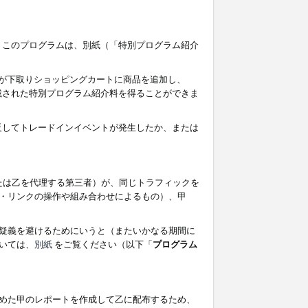
す。このプログラムは、別紙（「特別プログラム紹介
者が下取りショッピングカートに商品を追加し、
記載された特別プログラム紹介料を得ることができま
違反してトレードインイベントが発生したか、または
たは乙を代理する第三者）が、同じトラフィックを
・リンクの操作や組み合わせによるもの）、甲
疑義を避けるためにいうと（またいかなる期間に
いては、
別紙
をご覧ください（以下「
プログラム
めた甲のレポートを作成して乙に配布するため、