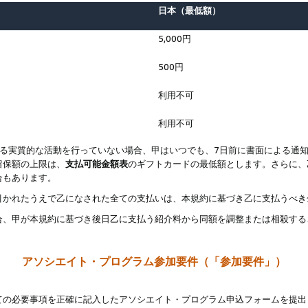
日本（最低額）
5,000円
500円
利用不可
利用不可
なる実質的な活動を行っていない場合、甲はいつでも、7日前に書面による通
留保額の上限は、
支払可能金額表
のギフトカードの最低額とします。さらに、
合もあります。
引かれたうえで乙になされた全ての支払いは、本規約に基づき乙に支払うべき
合、甲が本規約に基づき後日乙に支払う紹介料から同額を調整または相殺する
アソシエイト・プログラム参加要件（「参加要件」）
ての必要事項を正確に記入したアソシエイト・プログラム申込フォームを提出