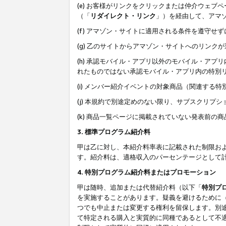
(e) お客様がリンクをクリックまたは仲介ウェ
（「
リダイレクト・リンク
」）を経由して、アマ
(f) アマゾン・サイトに適用される条件を遵守せ
(g) 乙のサイトからアマゾン・サイトへのリン
(h) 承認モバイル・アプリ以外のモバイル・アプリ
れたものではない承認モバイル・アプリ内の特別
(i) メンバー紹介イベントの対象商品（関連する
(j) 本規約で別途定めのない限り、サブスクリプ
(k) 商品一覧ページに掲載されていない発表前の
3. 標準プログラム紹介料
甲は乙に対し、本紹介料率表に記載された制限お
す。紹介料は、適格収入のパーセンテージとして
4. 特別プログラム紹介料またはプロモーション
甲は随時、追加または代替紹介料（以下「
特別プ
を実施することがあります。疑義を避けるために
つでも中止または変更する権利を留保します。別
て特定される購入と実質的に同種であるとして不