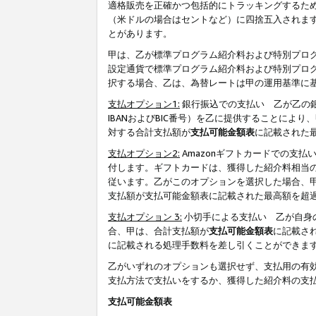
適格販売を正確かつ包括的にトラッキングするた
（米ドルの場合はセントなど）に四捨五入されま
とがあります。
甲は、乙が標準プログラム紹介料および特別プロ
設定通貨で標準プログラム紹介料および特別プロ
択する場合、乙は、為替レートは甲の運用基準に
支払オプション1:
銀行振込での支払い 乙が乙の銀
IBANおよびBIC番号）を乙に提供することに
対する合計支払額が
支払可能金額表
に記載された
支払オプション2:
Amazonギフトカードでの支
付します。ギフトカードは、獲得した紹介料相当
従います。乙がこのオプションを選択した場合、
支払額が支払可能金額表に記載された最高額を超
支払オプション 3:
小切手による支払い 乙が自身
合、甲は、合計支払額が
支払可能金額表
に記載さ
に記載される処理手数料を差し引くことができま
乙がいずれのオプションも選択せず、支払用の有
支払方法で支払いをするか、獲得した紹介料の支
支払可能金額表