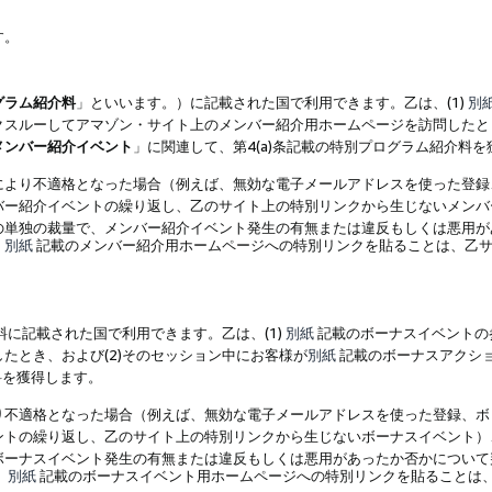
す。
グラム紹介料
」といいます。）に記載された国で利用できます。乙は、(1)
別
スルーしてアマゾン・サイト上のメンバー紹介用ホームページを訪問したとき
メンバー紹介イベント
」に関連して、第4(a)条記載の特別プログラム紹介料
により不適格となった場合（例えば、無効な電子メールアドレスを使った登録
バー紹介イベントの繰り返し、乙のサイト上の特別リンクから生じないメンバ
の単独の裁量で、メンバー紹介イベント発生の有無または違反もしくは悪用が
、
別紙
記載のメンバー紹介用ホームページへの特別リンクを貼ることは、乙サ
に記載された国で利用できます。乙は、(1)
別紙
記載のボーナスイベントの
たとき、および(2)そのセッション中にお客様が
別紙
記載のボーナスアクシ
料を獲得します。
り不適格となった場合（例えば、無効な電子メールアドレスを使った登録、ボ
ントの繰り返し、乙のサイト上の特別リンクから生じないボーナスイベント）
ボーナスイベント発生の有無または違反もしくは悪用があったか否かについて
、
別紙
記載のボーナスイベント用ホームページへの特別リンクを貼ることは