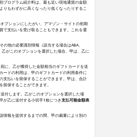
別プログラム紹介料は、最も近い現地通貨の金額
よりもわずかに高くなったり低くなったりするこ
のオプションにしたがい、アマゾン・サイトの初期
貨で支払いを受け取ることもできます。これを選
その他の必要識別情報（該当する場合はABA、
す。乙がこのオプションを選択した場合、甲は、乙に
ス宛に、乙が獲得した金額相当のギフトカードを送
カードの利用は、甲のギフトカードの利用条件に
の支払いを留保することができます。甲は、合計
を留保することができます。
を送付します。乙がこのオプションを選択した場
甲が乙に送付する小切手1枚につき
支払可能金額表
該情報を提供するまでの間、甲の裁量により別の