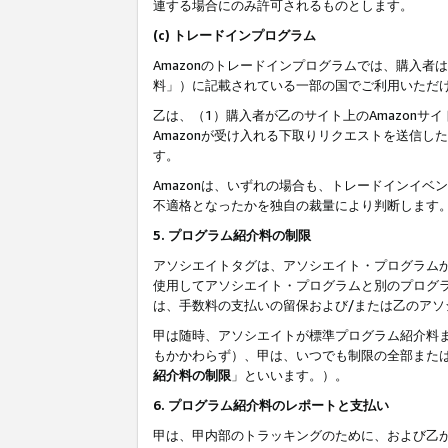
連する場合にのみ許可されるものとします。
(c) トレードインプログラム
Amazonのトレードインプログラムでは、購入者
料」）に記載されている一部の国でご利用いただ
乙は、（1）購入者が乙のサイト上のAmazon
Amazonが受け入れる下取りリクエストを送信し
す。
Amazonは、いずれの場合も、トレードインイベ
不適格となったかを独自の裁量により判断します
5. プログラム紹介料の制限
アソシエイトタグは、アソシエイト・プログラム
使用してアソシエイト・プログラムと別のプログ
は、手数料の支払いの留保および/または乙のア
甲は随時、アソシエイトが標準プログラム紹介料
もかかわらず）、甲は、いつでも制限の全部また
紹介料の制限
」といいます。）。
6. プログラム紹介料のレポートと支払い
甲は、甲内部のトラッキングのために、および乙