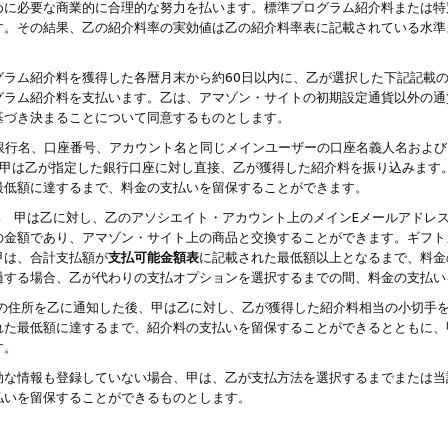
めに必要な商業的に合理的な努力を払います。標準プログラム紹介料または特
す。その結果、乙の紹介料率の実効値は乙の紹介料率表に記載されている水準
グラム紹介料を獲得した各暦月末から約60日以内に、乙が選択した下記記載
グラム紹介料を支払います。乙は、アマゾン・サイトの初期設定通貨以外の通
基づき決まることについて同意するものとします。
行名、口座番号、アカウント名と同じメインユーザーの口座名義人名および
より、甲は乙が指定した銀行口座に対し直接、乙が獲得した紹介料を振り込みま
最低額に達するまで、料金の支払いを留保することができます。
払い 甲は乙に対し、乙のアソシエイト・アカウント上のメインEメールアドレ
の金額であり、アマゾン・サイト上の商品と交換することができます。ギフト
甲は、合計支払額が
支払可能金額表
に記載された最低額以上となるまで、料金
過する場合、乙が代わりの支払オプションを選択するまでの間、料金の支払い
の住所を乙に通知した後、甲は乙に対し、乙が獲得した紹介料相当の小切手
れた最低額に達するまで、紹介料の支払いを留保することができるとともに、
す。
効な情報も登録していない場合、甲は、乙が支払方法を選択するまでまたは当
払いを留保することができるものとします。