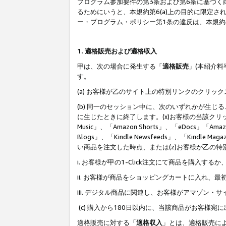
プログラム参加要件の第3条および第6条に基づく
るためにいうと、本規約第6(a)上の目的に限定
ー・プログラム・ポリシー第1条の違反は、本規
1. 適格販売および適格収入
甲は、次の場合に発生する「
適格販売
」(本紹介
す。
(a) お客様が乙のサイト上の特別リンクのクリッ
(b) 同一のセッション中に、次のいずれかが生
に生じたときに終了します。(x)お客様の当該クリ
Music」、「Amazon Shorts」、「eDocs」「Ama
Blogs」、「Kindle Newsfeeds」、「Ki
い商品を注文した時点、または(z)お客様が乙の
i. お客様が甲の1-Click注文にて商品を購入するか
ii. お客様が商品をショッピングカートに入れ
iii. デジタル商品に関連し、お客様がアマゾ
(c) 購入から180日以内に、当該商品がお客
適格販売に対する「
適格収入
」とは、適格販売に