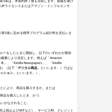
の第3条は、本規約終了後も存続します。疑義を避け
ムIPライセンスまたはアマゾン・インフルエンサ
の第3条に定める標準プログラム紹介料を支払いま
スルーをしたときに開始し、以下のいずれかが最初
裁量により決定します。例えば「Amazon
」、「Kindle Newspapers」、 「Kindle
は商品）（以下「
デジタル商品
」といいます。）ではな
ッション
」といいます。）、
ことにより、商品を購入するか、または
該商品を購入したとき、かつ、
払いがなされること。
売上税およびVATなど）、サービス料、クレジット