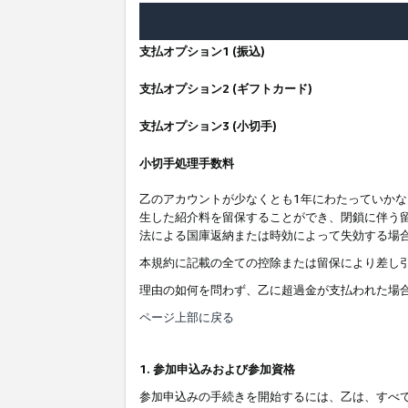
支払オプション1 (振込)
支払オプション2 (ギフトカード)
支払オプション3 (小切手)
小切手処理手数料
乙のアカウントが少なくとも1年にわたっていか
生した紹介料を留保することができ、閉鎖に伴う
法による国庫返納または時効によって失効する場
本規約に記載の全ての控除または留保により差し
理由の如何を問わず、乙に超過金が支払われた場
ページ上部に戻る
1. 参加申込みおよび参加資格
参加申込みの手続きを開始するには、乙は、すべ