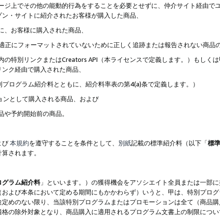
ブページ上でその他の能動的行為をすることを必要とせずに、仲介サイト経由で
ゾン・サイトに紹介されたお客様が購入した商品、
ずに、お客様に購入された商品、
クが適正にフォーマットされていないために正しく追跡または報告されない商品
内の特別リンクまたはCreators API（本ライセンスで定義します。）も
リンク経由で購入された商品、
特別プログラム紹介料とともに、紹介料率表の第4(a)条で定義します。）
ションとして購入される商品、および
商品や予約開始前の商品。
よび
本規約
を遵守することを条件として、
別紙
記載の標準紹介料（以下「
標
計算されます。
ログラム紹介料
」といいます。）の獲得機会をアソシエイト全員または一部に
（および本条において定める期間にもかかわらず）いうと、甲は、特別プログ
途定めのない限り、当該特別プログラムまたはプロモーションは全て（商品購
適格の除外対象となり、商品購入に適用されるプログラム文書上の制限につい