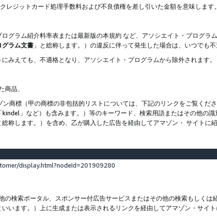
ト、クレジットカード処理手数料および不良債権を差し引いた金額を意味します
プログラム紹介料率表または最新版の本規約 など、アソシエイト・プログラ
ログラム文書
」と総称します。）の違反に伴って発生した場合は、いつでも不
うにみえても、不適格となり、アソシエイト・プログラムから除外されます。
れた商品、
他のアマゾン商標（甲の商標の非包括的リストについては、下記のリンクをご覧く
よび「kindel」など）も含みます。）等のキーワード、検索用語またはその
と総称します。）を含め、乙が購入した広告を経由してアマゾン・ サイトに
stomer/display.html?nodeId=201909280
その他の検索ポータル、スポンサー付広告サービスまたはその他の検索もしく
といいます。）上に生成または表示されるリンクを経由してアマゾン・サイト