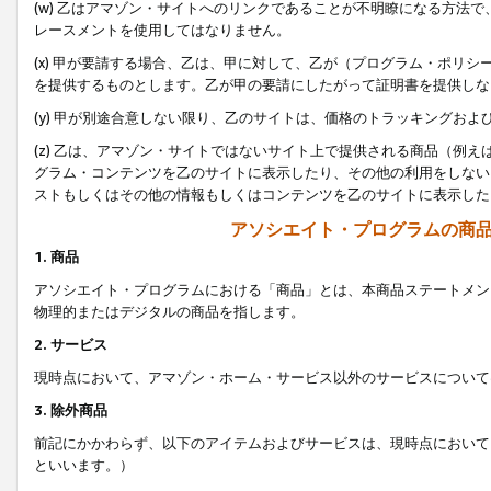
(w) 乙はアマゾン・サイトへのリンクであることが不明瞭になる方法
レースメントを使用してはなりません。
(x) 甲が要請する場合、乙は、甲に対して、乙が（プログラム・ポリ
を提供するものとします。乙が甲の要請にしたがって証明書を提供しな
(y) 甲が別途合意しない限り、乙のサイトは、価格のトラッキングお
(z) 乙は、アマゾン・サイトではないサイト上で提供される商品（例
グラム・コンテンツを乙のサイトに表示したり、その他の利用をしない
ストもしくはその他の情報もしくはコンテンツを乙のサイトに表示した
アソシエイト・プログラムの商
1. 商品
アソシエイト・プログラムにおける「商品」とは、本商品ステートメン
物理的またはデジタルの商品を指します。
2. サービス
現時点において、アマゾン・ホーム・サービス以外のサービスについて
3. 除外商品
前記にかかわらず、以下のアイテムおよびサービスは、現時点において
といいます。）