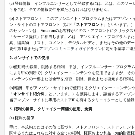
(a) 登録情報 インフルエンサーとして登録するには、乙は、乙のソ
可を含む、全ての情報要件を満たさなければなりません。
(b) ストアフロント このアソシエイト・プログラムまたはアマゾン
ン・サイトのストアフロント（以下「
ストアフロント
」といいます。）
のセッションは、Amazonのお客様が乙のストアフロントにクリック
「サービス提供」に相当します。乙は、アソシエイト・プログラムまた
真、編集物、リスト、コメント、デジタルビデオ、またはその他のデー
要件第1条または
アマゾンコミュニティガイドライン
に定める基準に違
2.
オンサイトでの使用
(a)使用時の裁量、削除する権利 甲は、インフルエンサー・プログラ
により甲の判断で）クリエイター・コンテンツを使用できますが、その
コンテンツの一部または全部を拒否、削除、停止または復元する権利を
(b)報酬 甲がアマゾン・サイト内で使用するクリエイター・コンテン
「
オンサイト紹介料
」といいます。）を獲得します。該当するアマゾン
当アマゾン・サイトに専用のストアIDを有するクリエイターとして登
3.
権利の留保、クリエイター商標の使用、免責
(a) 権利の留保
甲は、本規約またはその他に基づき、ストアフロント、ストアフロント
関するまたはこれらに対する全ての権利、権原および利益（知的財産権