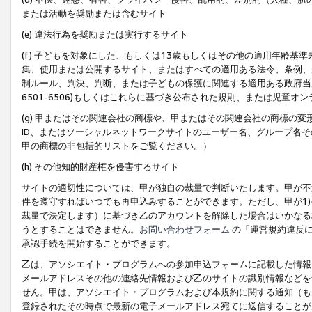
または活動を奨励または含むサイト
(e) 違法行為を奨励または実行するサイト
(f) 子どもを対象にした、もしくは13歳もしくはその他の適用年齢
集、使用または公開するサイト、またはすべての適用ある法令、条例、
制ルール、判決、判断、または子どもの保護に関連する適用ある政府当局の要
6501-6506)もしくはこれらに基づき公布された規則、または児童オ
(g) 甲またはその関連会社の商標や、甲またはその関連会社の商標の
ID、またはソーシャルネットワークサイトのユーザー名、グループ名
甲の商標の非包括的リストをご覧ください。）
(h) その他知的財産権を侵害するサイト
サイトの適切性については、甲が独自の裁量で判断いたします。甲が不
件を遵守すればいつでも再申込みすることができます。ただし、甲が1)
裁量で決定します）に基づき乙のアカウントを解除した場合はいかなる
うとすることはできません。
お問い合わせフォーム
の「運営規約違反に
承認手続を開始することができます。
乙は、アソシエイト・プログラムへの参加申込フォームに記載した情報
メールアドレスその他の連絡先情報および乙のサイトの識別情報などを
せん。甲は、アソシエイト・プログラムおよび本規約に関する通知（も
登録されたその時点で最新の電子メールアドレス宛てに送信することが