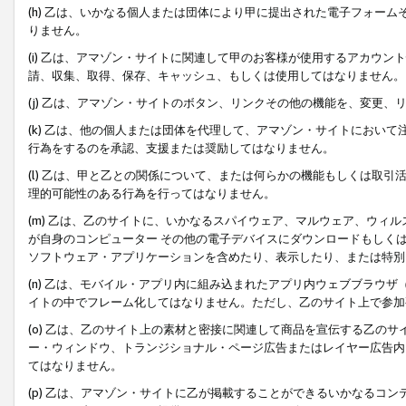
(h) 乙は、いかなる個人または団体により甲に提出された電子フォー
りません。
(i) 乙は、アマゾン・サイトに関連して甲のお客様が使用するアカウ
請、収集、取得、保存、キャッシュ、もしくは使用してはなりません。
(j) 乙は、アマゾン・サイトのボタン、リンクその他の機能を、変更
(k) 乙は、他の個人または団体を代理して、アマゾン・サイトにおい
行為をするのを承認、支援または奨励してはなりません。
(l) 乙は、甲と乙との関係について、または何らかの機能もしくは取
理的可能性のある行為を行ってはなりません。
(m) 乙は、乙のサイトに、いかなるスパイウェア、マルウェア、ウィ
が自身のコンピューター その他の電子デバイスにダウンロードもしく
ソフトウェア・アプリケーションを含めたり、表示したり、または特別
(n) 乙は、モバイル・アプリ内に組み込まれたアプリ内ウェブブラウザ
イトの中でフレーム化してはなりません。ただし、乙のサイト上で参加
(o) 乙は、乙のサイト上の素材と密接に関連して商品を宣伝する乙の
ー・ウィンドウ、トランジショナル・ページ広告またはレイヤー広告内
てはなりません。
(p) 乙は、アマゾン・サイトに乙が掲載することができるいかなるコ