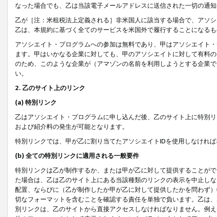
なった場合でも、乙は当該電子メールアドレスに送信された一切の通知
乙が［注：米租税法上定義される］非米国人に該当する場合で、アソシ
乙は、本規約に基づく全てのサービスを米国外で履行することになるも
アソシエイト・プログラムへの参加は無料であり、甲はアソシエイト・
ます。甲はいかなる企業に対しても、甲のアソシエイトに対して有料の
のため、このような企業が（アマゾンの名前を利用しようとする企業で
い。
2. 乙のサイト上のリンク
(a) 特別リンク
乙はアソシエイト・プログラムに申し込んだ後、乙のサイト上に特別リ
および紹介料の発生が可能となります。
特別リンクでは、甲が乙に割り当てたアソシエイトIDを使用しなけれ
(b) 全ての特別リンクに適用される一般要件
特別リンクは乙が制作するか、または甲が乙に対して提供することがで
た場合は、乙は乙のサイト上にある当該種類のリンクの表示を中止しな
配置、ならびに（乙が制作したか甲が乙に対して提供したかを問わず）
切なフォーマットを含むことを確認する責任を単独で負います。乙は、
別リンクは、乙のサイトから直接アクセスしなければなりません。例えば、