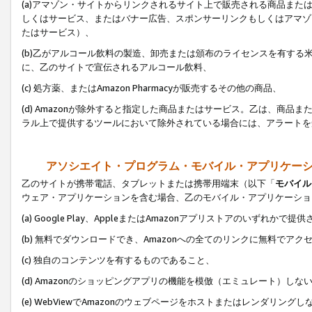
(a)アマゾン・サイトからリンクされるサイト上で販売される商品またはサ
しくはサービス、またはバナー広告、スポンサーリンクもしくはアマゾ
たはサービス）、
(b)乙がアルコール飲料の製造、卸売または頒布のライセンスを有す
に、乙のサイトで宣伝されるアルコール飲料、
(c) 処方薬、またはAmazon Pharmacyが販売するその他の商品、
(d) Amazonが除外すると指定した商品またはサービス。乙は、商品また
ラル上で提供するツールにおいて除外されている場合には、アラートを
アソシエイト・プログラム・モバイル・アプリケー
乙のサイトが携帯電話、タブレットまたは携帯用端末（以下「
モバイル
ウェア・アプリケーションを含む場合、乙のモバイル・アプリケーショ
(a) Google Play、AppleまたはAmazonアプリストアのいずれかで
(b) 無料でダウンロードでき、Amazonへの全てのリンクに無料でアク
(c) 独自のコンテンツを有するものであること、
(d) Amazonのショッピングアプリの機能を模倣（エミュレート）しな
(e) WebViewでAmazonのウェブページをホストまたはレンダリング