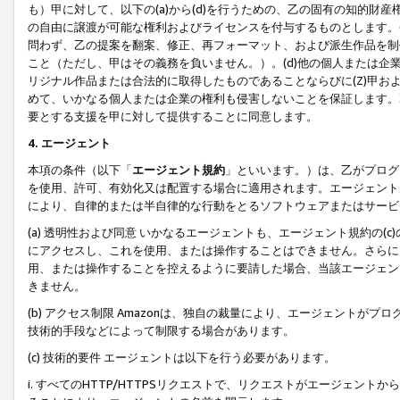
も）甲に対して、以下の(a)から(d)を行うための、乙の固有の知的
の自由に譲渡が可能な権利およびライセンスを付与するものとします。(
問わず、乙の提案を翻案、修正、再フォーマット、および派生作品を制
こと（ただし、甲はその義務を負いません。）。(d)他の個人または企
リジナル作品または合法的に取得したものであることならびに(Z)甲
めて、いかなる個人または企業の権利も侵害しないことを保証します。
要とする支援を甲に対して提供することに同意します。
4. エージェント
本項の条件（以下「
エージェント規約
」といいます。）は、乙がプログ
を使用、許可、有効化又は配置する場合に適用されます。エージェント
により、自律的または半自律的な行動をとるソフトウェアまたはサービ
(a) 透明性および同意 いかなるエージェントも、エージェント規約の
にアクセスし、これを使用、または操作することはできません。さらに、
用、または操作することを控えるように要請した場合、当該エージェン
きません。
(b) アクセス制限 Amazonは、独自の裁量により、エージェント
技術的手段などによって制限する場合があります。
(c) 技術的要件 エージェントは以下を行う必要があります。
i. すべてのHTTP/HTTPSリクエストで、リクエストがエージェ