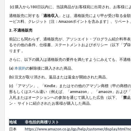
(c) 購入から180日以内に、当該商品がお客様宛に出荷され、お客
適格販売に対する「
適格収入
」とは、適格販売により甲が受け取る金額
ービス料、クレジット［注：Amazonポイントを含みます］、リベー
2. 不適格販売
前記にも関わらず、適格販売が、アソシエイト・プログラム紹介料率表
るその他の条件、仕様書、ステートメントおよびポリシー（以下「
プロ
ります 。
さらに、以下の購入は適格販売の要件を満たすようにみえても、不適格
(a)
本規約
の解除後に購入された商品、
(b) 注文が取り消され、返品または返金が開始された商品、
(c) 「アマゾン」、「Kindle」またはその他のアマゾン商標（甲
形もしくはスペル違い（例えば、「ammazon」、「amaozn」およ
入札またはオークションへの参加を通じて購入した広告（以下、「
禁止
ン・ サイトに紹介されたお客様が購入した商品、
地域
非包括的商標リスト
日本
https://www.amazon.co.jp/gp/help/customer/display.html