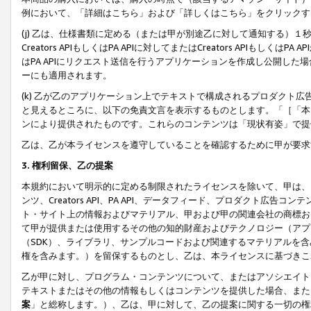
例において、「詳細はこちら」および「詳しくはこちら」をクリックす
(j) 乙は、仕様書類に定める（または甲が別途乙に対して通知する）
Creators APIもしくはPA APIに対してまたはCreators APIもしく
はPA APIにリクエスト送信を行うアプリケーションを作成し公開し
ーにも適用されます。
(k) 乙が乙のアプリケーション上でテキストで構成されるプロダクト
と見えるところに、以下の免責文言を表示するものとします。「［「本
ンにより提供されたものです。これらのコンテンツは「現状有姿」で提
乙は、乙が本ライセンスを遵守していることを確認するために甲が要求
3. 権利留保、乙の提案
本規約において明示的に定める制限されたライセンスを除いて、甲は、
ンツ、Creators API、PA API、データフィード、プロダクト
ト・サイト上の情報およびマテリアル、甲および甲の関連会社の商標お
て甲が提供または使用するその他の知的財産およびテクノロジー（アプ
（SDK）、ライブラリ、サンプルコードおよび関連するマテリアルを
権を含みます。）を留保するものとし、乙は、本ライセンスに基づきこ
乙が甲に対し、プログラム・コンテンツについて、またはアソシエイト
テキストまたはその他の情報もしくはコンテンツを提供した場合、また
案
」と総称します。）、乙は、甲に対して、乙の提案に関する一切の権