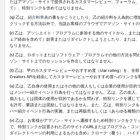
たはアマゾン・サイトで提供されるカスタマーレビュー、フォーラム、
て）、特別リンクを含めてはなりません。
(q) 乙は、
紹介料率表
の裏をかこうとしたり、乙の紹介料を人為的に増
クリックする方法以外で、当該お客様のブラウザでアマゾン・サイトの
(r) 乙は、アソシエイト・プログラムに参加する他のサイトから、ま
ェア経由を含めて）妨害またはリダイレクトしようとしたり、または、
なりません。
(s) 乙は、ロボットまたはソフトウェア・プログラムその他の方法を
ゾン・サイト上でのセッションを作出してはなりません。
(t) 乙は、甲のカスタマーレビューやおすすめ度（star rating
Creators APIを経由してカスタマーレビューやおすすめ度へのリンク
(u) 乙は、乙自身の使用またはその他の個人もしくは企業の使用が目
はメンバー紹介イベント行為を行ってはなりません。乙は、乙の友人、
個人もしくは団体の使用が目的であるかを問わず、特別リンクを通じて
を許可、要請または奨励してはなりません。また、乙は、特別リンクを
バー紹介イベント行為の実施、または再販売もしくは（あらゆる種類の
(v) 乙は、お客様がアマゾン・サイトへ遷移するため特別リンクをク
で、特別リンクが設置された乙のサイトのURLまたはプログラム・コ
ダイレクトページの利用によるものも含め）クローク（覆う）、ハイド