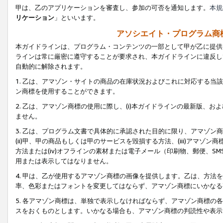
甲は、乙のアプリケーションを審査し、参加の可否を通知します。
本規
リケーション
」といいます。
アソシエイト・プログラム商
本ガイドラインは、プログラム・コンテンツの一部として甲が乙に提供
ラインは常に厳密に遵守することが要求され、本ガイドラインに違反し
自動的に解除されます。
1. 乙は、アマゾン・サイトの商品の在庫状況およびこれに対応する
ン商標を使用することができます。
2. 乙は、アマゾン商標の使用に際し、(i)本ガイドラインの最新版、およ
ません。
3. 乙は、プログラム文書で具体的に承認された目的に限り、アマゾン
(ii)甲、甲の商品もしくは甲のサービスを毀損する方法、(iii)アマ
方法または(iv)オフラインの素材または電子メール（印刷物、郵便、S
用または表示してはなりません。
4. 甲は、乙が使用するアマゾン商標の画像を提供します。乙は、方
率、色彩またはフォントを変更してはならず、アマゾン商標にいかなる
5. 各アマゾン商標は、単独で表示しなければならず、アマゾン商標
スをおくものとします。いかなる場合も、アマゾン商標の判読性や表示