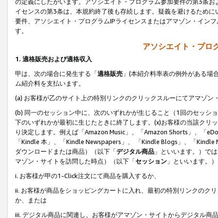
の定義にしたがいます。アソシエイト・プログラム参加要件の第3条お
イセンスの第3条は、本規約終了後も存続します。疑義を避けるためにい
要件、アソシエイト・プログラムIPライセンスまたはアマゾン・イン
す。
アソシエイト・プログ
1. 適格販売および適格収入
甲は、次の場合に発生する「
適格販売
」(本紹介料率表の例外がある場
ム紹介料を支払います。
(a) お客様が乙のサイト上の特別リンクのクリックスルーにてアマゾン
(b) 同一のセッション中に、次のいずれかが生じること（1回のセッ
下のいずれかが最初に生じたときに終了します。(x)お客様の当該クリッ
り決定します。例えば「Amazon Music」、「Amazon Shorts」、「eDo
「Kindle 本」、「Kindle Newspapers」、 「Kindle Blogs」、「
ダウンロードまたは商品）（以下「
デジタル商品
」といいます。）では
マゾン・サイトを訪問した時点）（以下「
セッション
」といいます。）
i. お客様が甲の1-Click注文にて商品を購入するか、
ii. お客様が商品をショッピングカートに入れ、最初の特別リンクの
か、または
iii. デジタル商品に関連し、お客様がアマゾン・サイトからデジタ