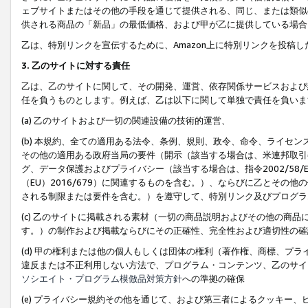
ェブサイトまたはその他の手段を通じて提供される、同じ、または類似
供される商品の「新品」の最低価格、および甲が乙に提供している場合
乙は、特別リンクを宣伝するために、Amazon上に特別リンクを投稿し
3. 乙のサイトに対する責任
乙は、乙のサイトに関して、その開発、運営、依存関係サービスおよび
任を負うものとします。例えば、乙は以下に関して単独で責任を負いま
(a) 乙のサイトおよび一切の関連設備の技術的運営、
(b) 本規約、全ての適用ある法令、条例、規則、政令、命令、ライセ
その他の適用ある政府当局の要件（開示（該当する場合は、米連邦取引
グ、データ保護およびプライバシー（該当する場合は、指令2002/58
（EU）2016/679）に関連するものを含む。）、ならびに乙とそ
される制限または要件を含む。）を遵守して、特別リンク及びプログラ
(c) 乙のサイトに掲載される素材（一切の商品説明およびその他の商
す。）の制作および掲載ならびにその正確性、完全性および適切性の確
(d) 甲の権利または他の個人もしくは団体の権利（著作権、商標、プ
違反または不正利用しない方法で、プログラム・コンテンツ、乙のサイ
ソシエイト・プログラム模倣品対策方針
への準拠の確保
(e) プライバシー規約その他を通じて、および第三者によるクッキー