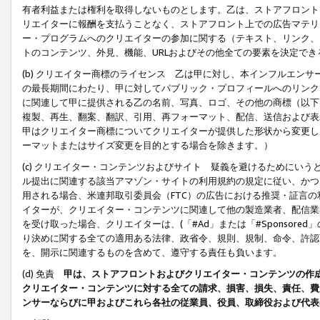
有者利益または権利を取得しないものとします。乙は、ストアフロントに
リエイターに報酬を支払うことなく、ストアフロント上での広告マテリア
ー・プログラムへのクリエイターの参加に関する（テキスト、リンク、
トのコンテンツ、外見、機能、URLおよびその他全ての要素を決定で
(b) クリエイター商標のライセンス 乙は甲に対し、本インフルエン
の最長期間にわたり、甲に対してパブリック・プロフィールへのリンク
に関連して甲に提供される乙の名前、写真、ロゴ、その他の商標（以下
複製、再生、翻案、翻訳、引用、再フォーマット、配信、送信および表
甲はクリエイター商標についてクリエイターが提供した形状から変更し
ーマットまたはサイズ変更を目的とする場合を除きます。）
(c) クリエイター・コンテンツおよびサイト 疑義を避けるためにい
ル提出に関連する該当アマゾン・サイトの利用規約の規定に従い、かつ、
用される場合、米連邦取引委員会（FTC）の広告における推奨・証言
イターが、クリエイター・コンテンツに関連して他の製造業者、配信業
を受け取った場合、クリエイターは、(「#Ad」または「#Sponsor
り決めに関する全ての適用ある法律、政省令、規則、規制、命令、許認
を、開示に関連するものを含めて、遵守する責任も負います。
(d) 免責
甲は、ストアフロントおよびクリエイター・コンテンツの作
クリエイター・コンテンツに対する全ての請求、損害、損失、責任、費
ンサーならびに甲およびこれら各社の従業員、役員、取締役および代表