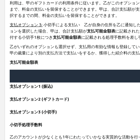
利用は、甲のギフトカードの利用条件に従います。乙がこのオプション
まで、料金の支払いを留保することができます。甲は、合計支払額が支
択するまでの間、料金の支払いを留保することができます。
支払オプション 3:
小切手による支払い 乙が自身の住所を乙に通知し
ョンを選択した場合、甲は、合計支払額が
支払可能金額表
に記載された
付する小切手1枚につき
支払可能金額表
に記載される処理手数料を差し
乙がいずれのオプションも選択せず、支払用の有効な情報も登録してい
甲の裁量により別の支払方法で支払いをするか、獲得した紹介料の支払
支払可能金額表
支払オプション1 (振込)
支払オプション2 (ギフトカード)
支払オプション3 (小切手)
小切手処理手数料
乙のアカウントが少なくとも1年にわたっていかなる実質的な活動を行