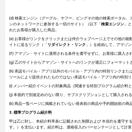
(d) 検索エンジン（グーグル、ヤフー、ビングその他の検索ポータル
ンのネットワークに参加する一切のサイト）（以下「
検索エンジン
」と
れたお客様が購入した商品、
(e) お客様がリンクをクリックまたは仲介ウェブページ上でその他の
イトに送るリンク（「
リダイレクト・リンク
」）を経由して、アマゾン
(f) アマゾン・サイトに適用される条件を遵守せずに、お客様に購入さ
(g) 乙のサイトからアマゾン・サイトへのリンクが適正にフォーマッ
(h) 承認モバイル・アプリ以外のモバイル・アプリ内の特別リンクまたはC
ツールにより提供されたものではない承認モバイル・アプリ内の特別リ
(i) メンバー紹介イベントの対象商品（関連する特別プログラム紹介料と
(j) 本規約で別途定めのない限り、サブスクリプションとして購入され
(k) 商品一覧ページに掲載されていない発表前の商品や予約開始前の商
3. 標準プログラム紹介料
甲は乙に対し、本紹介料率表に記載された制限および
本規約
を遵守す
す。）を支払います。紹介料は、適格収入のパーセンテージとして計算