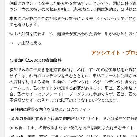
休眠アカウントで発生した紹介料を留保することができ、閉鎖に伴う留
ウント内の未払いの未収紹介料は、適用法による国庫返納または時効に
本規約に記載の全ての控除または留保により差し引かれたうえで乙にな
済を構成します。
理由の如何を問わず、乙に超過金が支払われた場合、甲が本規約に基づ
ページ上部に戻る
アソシエイト・プロ
1. 参加申込みおよび参加資格
参加申込みの手続きを開始するには、乙は、すべての必要事項を正確に
サイトは、独自のコンテンツを含むとともに、申込フォームに記載され
の資料を利用する場合、独自のコンテンツは、乙がコンテンツに含めた
ォームには、乙のサイトを特定する必要があります。甲は、乙の申込フ
合、乙のサイトはアソシエイト・プログラムに参加できず、乙は、乙の
不適切なサイトの例としては以下のようなものが含まれます。
(a) 性的に露骨な内容を奨励または含むサイト
(b) 暴力を奨励するまたは暴力的内容を含むサイト、または潜在的に
(c) 虚偽、不正、名誉毀損または中傷的な内容を奨励または含むサイト
(d) 不快、迷惑、有害、プライバシー侵害、乱用的、差別的（人種、