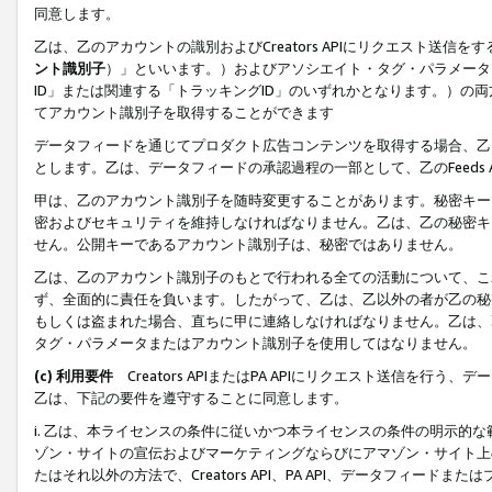
同意します。
乙は、乙のアカウントの識別およびCreators APIにリクエスト送
ント識別子
）」といいます。）およびアソシエイト・タグ・パラメータ（
ID」または関連する「トラッキングID」のいずれかとなります。）の両方
てアカウント識別子を取得することができます
データフィードを通じてプロダクト広告コンテンツを取得する場合、乙は、Cre
とします。乙は、データフィードの承認過程の一部として、乙のFeeds
甲は、乙のアカウント識別子を随時変更することがあります。秘密キー
密およびセキュリティを維持しなければなりません。乙は、乙の秘密キ
せん。公開キーであるアカウント識別子は、秘密ではありません。
乙は、乙のアカウント識別子のもとで行われる全ての活動について、こ
ず、全面的に責任を負います。したがって、乙は、乙以外の者が乙の秘
もしくは盗まれた場合、直ちに甲に連絡しなければなりません。乙は、
タグ・パラメータまたはアカウント識別子を使用してはなりません。
(c) 利用要件
Creators APIまたはPA APIにリクエスト送信を
乙は、下記の要件を遵守することに同意します。
i. 乙は、本ライセンスの条件に従いかつ本ライセンスの条件の明示的
ゾン・サイトの宣伝およびマーケティングならびにアマゾン・サイト上
たはそれ以外の方法で、Creators API、PA API、データフィー