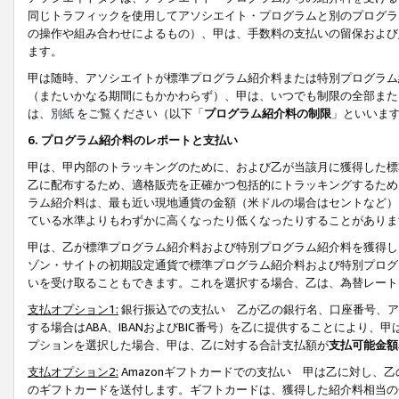
同じトラフィックを使用してアソシエイト・プログラムと別のプログラ
の操作や組み合わせによるもの）、甲は、手数料の支払いの留保および
ます。
甲は随時、アソシエイトが標準プログラム紹介料または特別プログラム
（またいかなる期間にもかかわらず）、甲は、いつでも制限の全部また
は、
別紙
をご覧ください（以下「
プログラム紹介料の制限
」といいま
6. プログラム紹介料のレポートと支払い
甲は、甲内部のトラッキングのために、および乙が当該月に獲得した標
乙に配布するため、適格販売を正確かつ包括的にトラッキングするため
ラム紹介料は、最も近い現地通貨の金額（米ドルの場合はセントなど）
ている水準よりもわずかに高くなったり低くなったりすることがありま
甲は、乙が標準プログラム紹介料および特別プログラム紹介料を獲得し
ゾン・サイトの初期設定通貨で標準プログラム紹介料および特別プログ
いを受け取ることもできます。これを選択する場合、乙は、為替レート
支払オプション1:
銀行振込での支払い 乙が乙の銀行名、口座番号、ア
する場合はABA、IBANおよびBIC番号）を乙に提供することにより
プションを選択した場合、甲は、乙に対する合計支払額が
支払可能金額
支払オプション2:
Amazonギフトカードでの支払い 甲は乙に対し、
のギフトカードを送付します。ギフトカードは、獲得した紹介料相当の