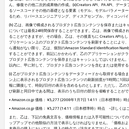
ん、修復その他二次的成果物の作成。(ii)Creators API、PA 
るソースコードその他の基礎となる要素（モデル、モデルパラメーター
るため、リバースエンジニアリング、ディスアセンブル、ディコンパイ
(h) 乙は、画像で構成されるプロダクト広告コンテンツを保存または
については最長24時間保存することができます。乙は、画像で構成さ
ることができますが、その場合、乙は、その後直ちに Creators AP
プリケーション上のプロダクト広告コンテンツを刷新することにより、
ら通知がない限り、乙は、個別のAmazon Standard Identification Nu
することができます。前記にかかわらず、乙のアプリケーションがクラ
プロダクト広告コンテンツを保存またはキャッシュしてはいけません。
以内に、甲に対して、プロダクト広告コンテンツを含むまたは使用する
(i) 乙がプロダクト広告コンテンツをデータフィードから取得する場合または
ン上に表示されるプロダクト広告コンテンツの刷新頻度が1時間に1回
報に隣接して、時刻/日付の表示を含めるものとします。ただし、乙の
び刷新と同日中である間は、表示のうち日付の部分を省略することがで
• Amazon.co.jp 価格： ¥3,277 (2008年1月7日 14:11（日本標準
• Amazon.co.jp 価格： ¥3,277 (14:11（日本標準時）時点 −詳しくは
また、乙は、下記の免責文言を、価格情報または入手可能性についての
ップアップその他類似の方法で表示しなければなりません。「価格およ
本商品の購入においては、購入の時点で（該当するアマゾン・サイト）