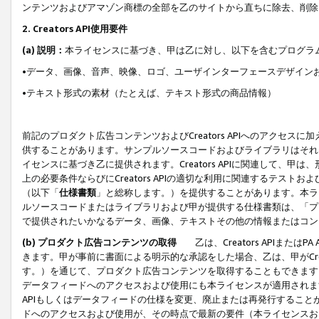
ンテンツおよびアマゾン商標の全部を乙のサイトから直ちに除去、削除
2. Creators API使用要件
(a) 説明：
本ライセンスに基づき、甲は乙に対し、以下を含むプログラ
•データ、画像、音声、映像、ロゴ、ユーザインターフェースデザイン
•テキスト形式の素材（たとえば、テキスト形式の商品情報）
前記のプロダクト広告コンテンツおよびCreators APIへのアクセスに
供することがあります。サンプルソースコードおよびライブラリはそれ
イセンスに基づき乙に提供されます。Creators APIに関連して
上の必要条件ならびにCreators APIの適切な利用に関連するテ
（以下「
仕様書類
」と総称します。）を提供することがあります。本ラ
ルソースコードまたはライブラリおよび甲が提供する仕様書類は、「プ
で提供されたいかなるデータ、画像、テキストその他の情報またはコン
(b) プロダクト広告コンテンツの取得
乙は、Creators APIま
きます。甲が事前に書面による明示的な承認をした場合、乙は、甲がCreator
す。）を通じて、プロダクト広告コンテンツを取得することもできます
データフィードへのアクセスおよび使用にも本ライセンスが適用されます。乙は
APIもしくはデータフィードの仕様を変更、廃止または再発行することがで
ドへのアクセスおよび使用が、その時点で最新の要件（本ライセンスお