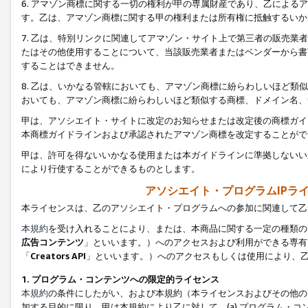
6. アマゾン商標に関する一切の権利が甲の専属財産であり、乙によ
す。乙は、アマゾン商標に関する甲の権利または所有権に抵触するいか
7. 乙は、特別リンクに関連してアマゾン・サイト上で第三者の販売
たはその他使用することについて、当該販売業者またはベンダーから書
することはできません。
8. 乙は、いかなる管轄においても、アマゾン商標に紛らわしいほど
おいても、アマゾン商標に紛らわしいほど類似する商標、ドメイン名、
甲は、アソシエイト・サイトに改定のお知らせまたは改定後の商標ガイ
本商標ガイドラインおよび承認されたアマゾン商標を改定することがで
甲は、許可を得ないいかなる使用または本ガイドラインに準拠しないい
により行使することができるものとします。
アソシエイト・プログラムIPラ
本ライセンスは、乙のアソシエイト・プログラムへの参加に関連して乙
本規約
を受け入れることにより、または、本商品に関する一定の種類の
広告コンテンツ
」といいます。）へのアクセスおよび利用ができる専有
「
Creators API
」といいます。）へのアクセスもしくは使用により、
1. プログラム・コンテンツへの限定的ライセンス
本規約
の条件にしたがい、および本規約（本ライセンスおよびその他の
加する目的に限り、甲は本規約により乙に対して、(a) プログラム・コ