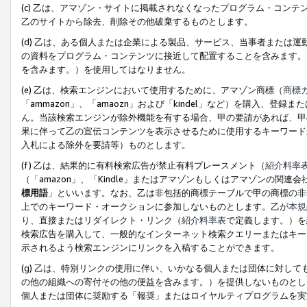
(c) 乙は、アマゾン・サイトに掲載されなくなったプログラム・コン
乙のサイトから除去、削除その他破棄するものとします。
(d) 乙は、ある個人または企業による製品、サービス、当事者または
の資料をプログラム・コンテンツに接近して配置することを含みます。
を含みます。）を使用してはなりません。
(e) 乙は、検索エンジンにおいて使用するために、アマゾン商標（
商標
「ammazon」、「amaozn」および「kindel」など）を購入
ん。当該検索エンジンが除外機能を有する場合、甲の要請があれば、甲
果に伴って乙の宣伝コンテンツを表示させるために使用するキーワード
入札による除外を要請等）ものとします。
(f) 乙は、結果的に有料検索広告が禁止有料プレースメント（
紹介料率
（「amazon」、「Kindle」またはアマゾンもしくはアマゾンの
標用語
」といいます。なお、乙は非包括的商標テーブルで甲の商標の非
上でのキーワード・オークションに参加しないものとします。乙が
本規
り、直接またはリダイレクト・リンク（
紹介料率表
で定義します。）を
検索広告を購入して、一般的なインターネット検索クエリーまたはキー
示されるよう検索エンジンにリンクを入稿することができます。
(g) 乙は、特別リンクの使用に伴い、いかなる個人または団体に対し
の他の組織への寄付その他の便益を含みます。）を提供しないものとし
個人または団体に奨励する「報奨」またはロイヤルティプログラムを実