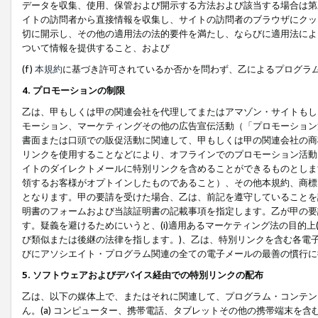
データを収集、使用、保管および開示する方法および該当する場合は第
イトの訪問者から直接情報を収集し、サイトの訪問者のブラウザにクッ
切に開示し、その他の適用法の法的要件を満たし、ならびに適用法によ
ついて情報を提供すること、および
(f)
本規約
に基づき許可されているか否かを問わず、乙によるプログラ
4. プロモーションの制限
乙は、甲もしくは甲の関連会社を代理してまたはアマゾン・サイトもし
モーション、マーケティングその他の広告宣伝活動（「プロモーション
書面または口頭での販促活動に関連して、甲もしくは甲の関連会社の商
リンクを使用することなどにより、オフラインでのプロモーション活動
イトのダイレクトメールに特別リンクを含めることができるものとしま
領するお客様がオプトインしたものであること）、その他本規約、商標
となります。甲の要請を受けた場合、乙は、前記を遵守していることを
明書のフォームおよび当該証明書の記載事項を指定します。乙が甲の要
す。疑義を避けるためにいうと、(i)適用あるマーケティング法の目的上(例
び類似または後継の法律を指します。)、乙は、特別リンクを含む各電子
びにアソシエイト・プログラム関連の全ての電子メールの最善の慣行に
5. ソフトウェアおよびデバイス経由での特別リンクの配布
乙は、以下の媒体上で、またはそれに関連して、プログラム・コンテン
ん。(a) コンピューター、携帯電話、タブレットその他の携帯端末を