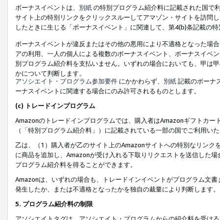
ボーナスイベントは、
別紙
の特別プログラム紹介料に記載された国で利
サイト上の特別リンクをクリックスルーしてアマゾン・サイトを訪問した
したときに生じる「ボーナスイベント」に関連して、第4(b)条記載の
ボーナスイベントが違反またはその他の悪用により不適格となった場合
アの利用、一人の個人による複数のボーナスイベント、ボーナスイベン
別プログラム紹介料を支払いません。いずれの場合においても、甲は甲
かについて判断します。
アソシエイト・プログラム参加要件
にかかわらず、
別紙
記載のボーナ
ーナスイベントに関連する場合にのみ許可されるものとします。
(c) トレードインプログラム
Amazonのトレードインプログラムでは、購入者はAmazonギフト
（「特別プログラム紹介料」）に記載されている一部の国でご利用いた
乙は、（1）購入者が乙のサイト上のAmazonサイトへの特別なリン
に商品を追加し、Amazonが受け入れる下取りリクエストを送信した場
プログラム紹介料を得ることができます。
Amazonは、いずれの場合も、トレードインイベントがプログラム文書
発生したか、または不適格となったかを独自の裁量により判断します。
5. プログラム紹介料の制限
アソシエイトタグは、アソシエイト・プログラムからの紹介料を受ける