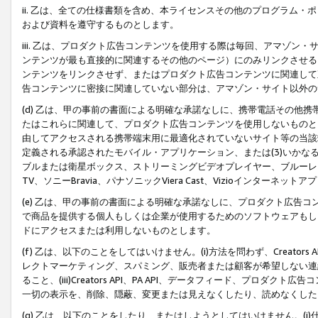
ii. 乙は、全ての仕様書類を含め、本ライセンスその他のプログラム
および資料を遵守するものとします。
iii. 乙は、プロダクト広告コンテンツを使用する際は毎回、アマゾ
ンテンツが最も直接的に関連するその他のページ）にのみリンクさせる
ンテンツをリンクさせず、またはプロダクト広告コンテンツに関連して
告コンテンツに密接に関連していない部分は、アマゾン・サイト以外の
(d) 乙は、甲の事前の書面による明確な承諾なしに、携帯電話その他
たはこれらに関連して、プロダクト広告コンテンツを使用しないものと
由してアクセスされる携帯端末用に最適化されていないサイト等の当該端
定義される承認されたモバイル・アプリケーション、または(3)いか
ブルまたは衛星ボックス、ストリーミングビデオプレイヤー、ブルーレイ
TV、ソニーBravia、パナソニックViera Cast、Vizioインター
(e) 乙は、甲の事前の書面による明確な承諾なしに、プロダクト広告
で商品を提供する個人もしくは企業が使用するためのソフトウェアもしくはその
ドにアクセスまたは利用しないものとします。
(f) 乙は、以下のことをしてはいけません。(i)方法を問わず、Creator
レクトマーケティング、スパミング、販売者または顧客が希望しない連
ること、(iii)Creators API、PA API、データフィード、プ
一切の表示を、削除、隠蔽、変更または見えなくしたり、読めなくした
(g) 乙は、以下のことをしたり、またはしようとしてはいけません。(