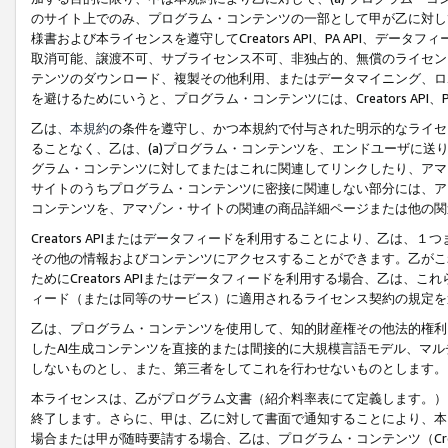
のサイト上でのみ、プログラム・コンテンツの一部として甲が乙に対し
様書および本ライセンスを遵守してCreators API、PA API、
取消可能、譲渡不可、サブライセンス不可、非独占的、無償のライセン
テンツのダウンロード、複製その他利用、またはデータマイニング、ロ
を避けるためにいうと、プログラム・コンテンツには、Creators AP
乙は、
本規約
の条件を遵守し、かつ本規約で付与された明示的なライセ
ることなく、乙は、(a)プログラム・コンテンツを、エンドユーザに
グラム・コンテンツに対してまたはこれに関連してリンクしたり、アマ
サイトのうちプログラム・コンテンツに密接に関連しない部分には、ア
コンテンツを、アマゾン・サイトの関連の商品詳細ページまたは他の関
Creators APIまたはデータフィードを利用することにより、乙は、
その他の情報およびコンテンツにアクセスすることができます。乙がこ
ためにCreators APIまたはデータフィードを利用する場合、乙は、こ
ィード（または同等のサービス）に適用されるライセンス契約の規定を
乙は、プログラム・コンテンツを使用して、知的財産権その他法的権利
したAI生成コンテンツを直接的または間接的に大規模言語モデル、マ
しないものとし、また、第三者をしてこれを行わせないものとします。
本ライセンスは、乙がプログラム文書（紹介料率表にて定義します。）
終了します。さらに、甲は、乙に対して書面で通知することにより、本
場合または甲が随時要請する場合、乙は、プログラム・コンテンツ（Cre