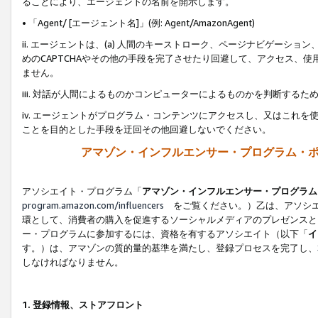
ることにより、エージェントの名前を開示します。
• 「Agent/ [エージェント名]」(例: Agent/AmazonAgent)
ii. エージェントは、(a) 人間のキーストローク、ページナビゲーシ
めのCAPTCHAやその他の手段を完了させたり回避して、アクセス、
ません。
iii. 対話が人間によるものかコンピューターによるものかを判断する
iv. エージェントがプログラム・コンテンツにアクセスし、又はこれ
ことを目的とした手段を迂回その他回避しないでください。
アマゾン・インフルエンサー・プログラム・
アソシエイト・プログラム「
アマゾン・インフルエンサー・プログラム
program.amazon.com/influencers
をご覧ください。）乙は、アソシエ
環として、消費者の購入を促進するソーシャルメディアのプレゼンスと
ー・プログラムに参加するには、資格を有するアソシエイト（以下「
イ
す。）は、アマゾンの質的量的基準を満たし、登録プロセスを完了し、
しなければなりません。
1.
登録情報、ストアフロント