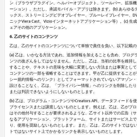
ン（ブラウザプラグイン、ヘルパーオブジェクト、ツールバー、拡張機
ーション）。ただし、承認モバイル・アプリは除きます。(b) あらゆ
ックス、ストリーミングビデオプレイヤー、ブルーレイプレイヤー、DVDプ
ニックViera Cast、Vizioインターネットアプリケーション等）。(
ェアその他のアプリケーション。
6. 乙のサイトのコンテンツ
乙は、乙のサイトのコンテンツについて単独で責任を負い、以下記載の
(a) 乙は、いかなる方法であれ、追加情報を加えることも含め、プロ
ンツの改ざんをしてはなりません。ただし、乙は、当初の比率を維持し
することや、テキストの意味を大幅に変更しない方法または事実として
コンテンツの一部を省略することはできます。甲が乙に提供することが
シー規約情報へのリンク）としてフォーマットされていないアマゾン・
設けることなく、乙は、「プライバシー情報」へのリンクを削除したり
または判読できないようにしないものとします。
(b) 乙は、プログラム・コンテンツやCreators API、データフ
ブライセンスまたは譲渡しないものとします。例えば、乙は、乙がプロ
はその他付与することが要求されるような、乙サイト以外での広告（サ
なるアプリケーション、プラットフォーム、サイトまたはサービス上で
り、使用を奨励しないものとします。 また、乙は、乙のサイトではな
トではないサイト上でかかるリンクを表示しないものとします。