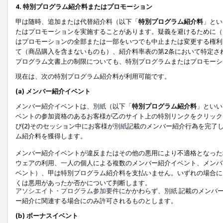
4. 特別プログラム紹介料またはプロモーション
甲は随時、追加または代替紹介料（以下「
特別プログラム紹介料
」とい
たはプロモーションを実施することがあります。疑義を避けるために（
はプロモーションの全部または一部をいつでも中止または変更する権利
て（商品購入を含まないものも）、紹介料率表の第2条において特定さ
プログラム文書上の制限についても、特別プログラムまたはプロモーシ
現在は、次の特別プログラム紹介料が利用可能です。
(a) メンバー紹介イベント
メンバー紹介イベントは、
別紙
（以下「
特別プログラム紹介料
」といい
ベントの参加資格のあるお客様が乙のサイト上の特別リンクをクリック
び(2)そのセッション中にお客様が
別紙
記載のメンバー紹介行為を完了
ム紹介料を獲得します。
メンバー紹介イベントが違反またはその他の悪用により不適格となった
ウェアの利用、一人の個人による複数のメンバー紹介イベント、メンバ
ベント）、甲は特別プログラム紹介料を支払いません。いずれの場合に
くは悪用があったか否かについて判断します。
アソシエイト・プログラム参加要件
にかかわらず、
別紙
記載のメンバー
ー紹介に関連する場合にのみ許可されるものとします。
(b) ボーナスイベント