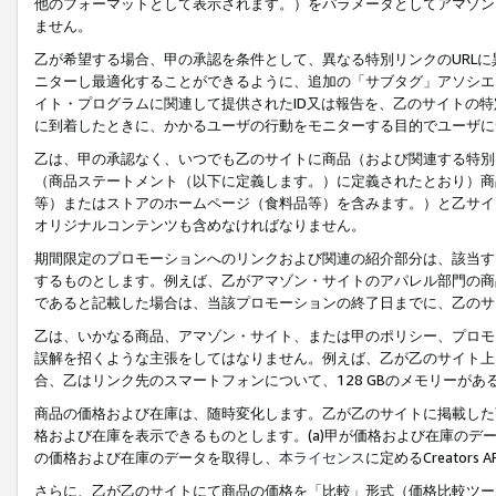
他のフォーマットとして表示されます。）をパラメータとしてアマゾン
ません。
乙が希望する場合、甲の承認を条件として、異なる特別リンクのURL
ニターし最適化することができるように、追加の「サブタグ」アソシエ
イト・プログラムに関連して提供されたID又は報告を、乙のサイトの
に到着したときに、かかるユーザの行動をモニターする目的でユーザに
乙は、甲の承認なく、いつでも乙のサイトに商品（および関連する特別
（商品ステートメント（以下に定義します。）に定義されたとおり）商
等）またはストアのホームページ（食料品等）を含みます。）と乙サイ
オリジナルコンテンツも含めなければなりません。
期間限定のプロモーションへのリンクおよび関連の紹介部分は、該当す
するものとします。例えば、乙がアマゾン・サイトのアパレル部門の商
であると記載した場合は、当該プロモーションの終了日までに、乙のサ
乙は、いかなる商品、アマゾン・サイト、または甲のポリシー、プロモ
誤解を招くような主張をしてはなりません。例えば、乙が乙のサイト上に
合、乙はリンク先のスマートフォンについて、128 GBのメモリーが
商品の価格および在庫は、随時変化します。乙が乙のサイトに掲載した
格および在庫を表示できるものとします。(a)甲が価格および在庫のデータを
の価格および在庫のデータを取得し、
本ライセンス
に定めるCreator
さらに、乙が乙のサイトにて商品の価格を「比較」形式（価格比較ツー