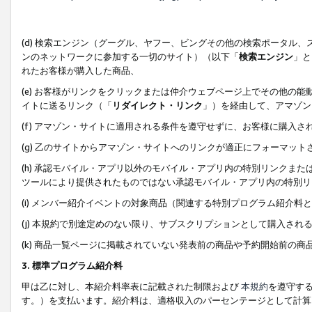
(d) 検索エンジン（グーグル、ヤフー、ビングその他の検索ポータル
ンのネットワークに参加する一切のサイト）（以下「
検索エンジン
」と
れたお客様が購入した商品、
(e) お客様がリンクをクリックまたは仲介ウェブページ上でその他の
イトに送るリンク（「
リダイレクト・リンク
」）を経由して、アマゾン
(f) アマゾン・サイトに適用される条件を遵守せずに、お客様に購入さ
(g) 乙のサイトからアマゾン・サイトへのリンクが適正にフォーマッ
(h) 承認モバイル・アプリ以外のモバイル・アプリ内の特別リンクまたはC
ツールにより提供されたものではない承認モバイル・アプリ内の特別リ
(i) メンバー紹介イベントの対象商品（関連する特別プログラム紹介料と
(j) 本規約で別途定めのない限り、サブスクリプションとして購入され
(k) 商品一覧ページに掲載されていない発表前の商品や予約開始前の商
3. 標準プログラム紹介料
甲は乙に対し、本紹介料率表に記載された制限および
本規約
を遵守す
す。）を支払います。紹介料は、適格収入のパーセンテージとして計算