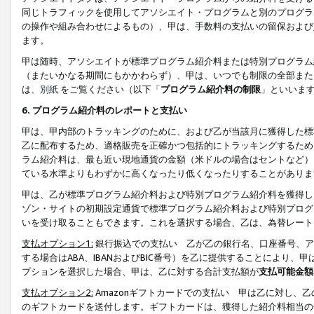
同じトラフィックを使用してアソシエイト・プログラムと別のプログラ
の操作や組み合わせによるもの）、甲は、手数料の支払いの留保および
ます。
甲は随時、アソシエイトが標準プログラム紹介料または特別プログラム
（またいかなる期間にもかかわらず）、甲は、いつでも制限の全部また
は、
別紙
をご覧ください（以下「
プログラム紹介料の制限
」といいま
6. プログラム紹介料のレポートと支払い
甲は、甲内部のトラッキングのために、および乙が当該月に獲得した標
乙に配布するため、適格販売を正確かつ包括的にトラッキングするため
ラム紹介料は、最も近い現地通貨の金額（米ドルの場合はセントなど）
ている水準よりもわずかに高くなったり低くなったりすることがありま
甲は、乙が標準プログラム紹介料および特別プログラム紹介料を獲得し
ゾン・サイトの初期設定通貨で標準プログラム紹介料および特別プログ
いを受け取ることもできます。これを選択する場合、乙は、為替レート
支払オプション1:
銀行振込での支払い 乙が乙の銀行名、口座番号、ア
する場合はABA、IBANおよびBIC番号）を乙に提供することにより
プションを選択した場合、甲は、乙に対する合計支払額が
支払可能金額
支払オプション2:
Amazonギフトカードでの支払い 甲は乙に対し、
のギフトカードを送付します。ギフトカードは、獲得した紹介料相当の