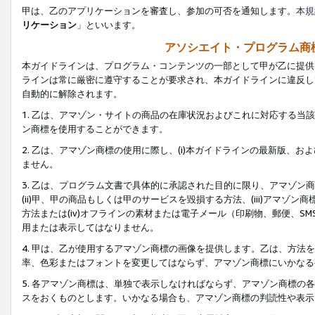
甲は、乙のアプリケーションを審査し、参加の可否を通知します。
本規
リケーション
」といいます。
アソシエイト・プログラム商
本ガイドラインは、プログラム・コンテンツの一部として甲が乙に提供
ラインは常に厳密に遵守することが要求され、本ガイドラインに違反し
自動的に解除されます。
1. 乙は、アマゾン・サイトの商品の在庫状況およびこれに対応する
ン商標を使用することができます。
2. 乙は、アマゾン商標の使用に際し、(i)本ガイドラインの最新版、およ
ません。
3. 乙は、プログラム文書で具体的に承認された目的に限り、アマゾン
(ii)甲、甲の商品もしくは甲のサービスを毀損する方法、(iii)アマ
方法または(iv)オフラインの素材または電子メール（印刷物、郵便、S
用または表示してはなりません。
4. 甲は、乙が使用するアマゾン商標の画像を提供します。乙は、方
率、色彩またはフォントを変更してはならず、アマゾン商標にいかなる
5. 各アマゾン商標は、単独で表示しなければならず、アマゾン商標
スをおくものとします。いかなる場合も、アマゾン商標の判読性や表示