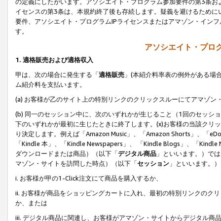
の定義にしたがいます。アソシエイト・プログラム参加要件の第3条お
イセンスの第3条は、本規約終了後も存続します。疑義を避けるためにい
要件、アソシエイト・プログラムIPライセンスまたはアマゾン・イン
す。
アソシエイト・プログ
1. 適格販売および適格収入
甲は、次の場合に発生する「
適格販売
」(本紹介料率表の例外がある場
ム紹介料を支払います。
(a) お客様が乙のサイト上の特別リンクのクリックスルーにてアマゾン
(b) 同一のセッション中に、次のいずれかが生じること（1回のセッ
下のいずれかが最初に生じたときに終了します。(x)お客様の当該クリッ
り決定します。例えば「Amazon Music」、「Amazon Shorts」、「eDo
「Kindle 本」、「Kindle Newspapers」、 「Kindle Blogs」、「
ダウンロードまたは商品）（以下「
デジタル商品
」といいます。）では
マゾン・サイトを訪問した時点）（以下「
セッション
」といいます。）
i. お客様が甲の1-Click注文にて商品を購入するか、
ii. お客様が商品をショッピングカートに入れ、最初の特別リンクの
か、または
iii. デジタル商品に関連し、お客様がアマゾン・サイトからデジタ