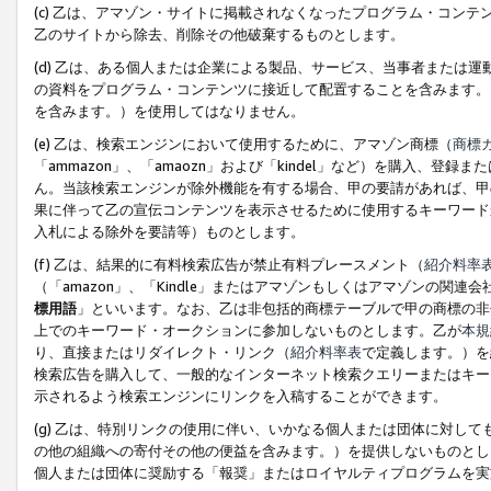
(c) 乙は、アマゾン・サイトに掲載されなくなったプログラム・コン
乙のサイトから除去、削除その他破棄するものとします。
(d) 乙は、ある個人または企業による製品、サービス、当事者または
の資料をプログラム・コンテンツに接近して配置することを含みます。
を含みます。）を使用してはなりません。
(e) 乙は、検索エンジンにおいて使用するために、アマゾン商標（
商標
「ammazon」、「amaozn」および「kindel」など）を購入
ん。当該検索エンジンが除外機能を有する場合、甲の要請があれば、甲
果に伴って乙の宣伝コンテンツを表示させるために使用するキーワード
入札による除外を要請等）ものとします。
(f) 乙は、結果的に有料検索広告が禁止有料プレースメント（
紹介料率
（「amazon」、「Kindle」またはアマゾンもしくはアマゾンの
標用語
」といいます。なお、乙は非包括的商標テーブルで甲の商標の非
上でのキーワード・オークションに参加しないものとします。乙が
本規
り、直接またはリダイレクト・リンク（
紹介料率表
で定義します。）を
検索広告を購入して、一般的なインターネット検索クエリーまたはキー
示されるよう検索エンジンにリンクを入稿することができます。
(g) 乙は、特別リンクの使用に伴い、いかなる個人または団体に対し
の他の組織への寄付その他の便益を含みます。）を提供しないものとし
個人または団体に奨励する「報奨」またはロイヤルティプログラムを実