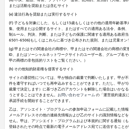
または活動を奨励または含むサイト
(e) 違法行為を奨励または実行するサイト
(f) 子どもを対象にした、もしくは13歳もしくはその他の適用年齢
集、使用または公開するサイト、またはすべての適用ある法令、条例、
制ルール、判決、判断、または子どもの保護に関連する適用ある政府当局の要
6501-6506)もしくはこれらに基づき公布された規則、または児童オ
(g) 甲またはその関連会社の商標や、甲またはその関連会社の商標の
ID、またはソーシャルネットワークサイトのユーザー名、グループ名
甲の商標の非包括的リストをご覧ください。）
(h) その他知的財産権を侵害するサイト
サイトの適切性については、甲が独自の裁量で判断いたします。甲が不
件を遵守すればいつでも再申込みすることができます。ただし、甲が1)
裁量で決定します）に基づき乙のアカウントを解除した場合はいかなる
うとすることはできません。
お問い合わせフォーム
の「運営規約違反に
承認手続を開始することができます。
乙は、アソシエイト・プログラムへの参加申込フォームに記載した情報
メールアドレスその他の連絡先情報および乙のサイトの識別情報などを
せん。甲は、アソシエイト・プログラムおよび本規約に関する通知（も
登録されたその時点で最新の電子メールアドレス宛てに送信することが