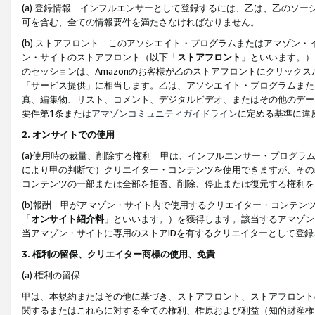
(a) 登録情報 インフルエンサーとして登録するには、乙は、乙のソ
可を含む、全ての情報要件を満たさなければなりません。
(b) ストアフロント このアソシエイト・プログラムまたはアマゾン
ン・サイトのストアフロント（以下「
ストアフロント
」といいます。）
のセッションは、Amazonのお客様が乙のストアフロントにクリック
「サービス提供」に相当します。乙は、アソシエイト・プログラムまた
真、編集物、リスト、コメント、デジタルビデオ、またはその他のデー
要件第1条または
アマゾンコミュニティガイドライン
に定める基準に違
2.
オンサイトでの使用
(a)使用時の裁量、削除する権利 甲は、インフルエンサー・プログラ
により甲の判断で）クリエイター・コンテンツを使用できますが、その
コンテンツの一部または全部を拒否、削除、停止または復元する権利を
(b)報酬 甲がアマゾン・サイト内で使用するクリエイター・コンテン
「
オンサイト紹介料
」といいます。）を獲得します。該当するアマゾン
当アマゾン・サイトに専用のストアIDを有するクリエイターとして登
3.
権利の留保、クリエイター商標の使用、免責
(a) 権利の留保
甲は、本規約またはその他に基づき、ストアフロント、ストアフロント
関するまたはこれらに対する全ての権利、権原および利益（知的財産権