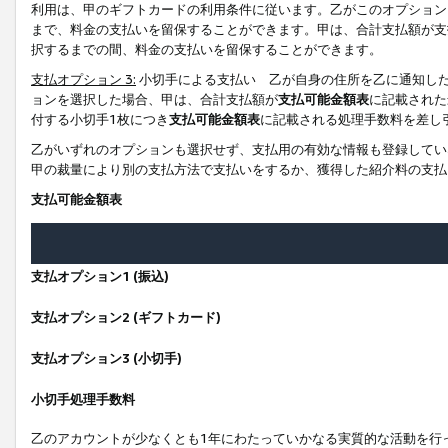
利用は、甲のギフトカードの利用条件に従います。乙がこのオプション
まで、料金の支払いを留保することができます。甲は、合計支払額が支
択するまでの間、料金の支払いを留保することができます。
支払オプション 3:
小切手による支払い 乙が自身の住所を乙に通知し
ョンを選択した場合、甲は、合計支払額が
支払可能金額表
に記載された
付する小切手1枚につき
支払可能金額表
に記載される処理手数料を差し
乙がいずれのオプションも選択せず、支払用の有効な情報も登録してい
甲の裁量により別の支払方法で支払いをするか、獲得した紹介料の支払
支払可能金額表
支払オプション1 (振込)
支払オプション2 (ギフトカード)
支払オプション3 (小切手)
小切手処理手数料
乙のアカウントが少なくとも1年にわたっていかなる実質的な活動を行