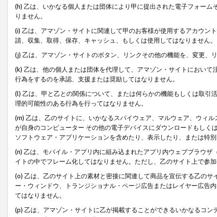
(h) 乙は、いかなる個人または団体により甲に提出された電子フォー
りません。
(i) 乙は、アマゾン・サイトに関連して甲のお客様が使用するアカウ
請、収集、取得、保存、キャッシュ、もしくは使用してはなりません。
(j) 乙は、アマゾン・サイトのボタン、リンクその他の機能を、変更
(k) 乙は、他の個人または団体を代理して、アマゾン・サイトにおい
行為をするのを承認、支援または奨励してはなりません。
(l) 乙は、甲と乙との関係について、または何らかの機能もしくは取
理的可能性のある行為を行ってはなりません。
(m) 乙は、乙のサイトに、いかなるスパイウェア、マルウェア、ウィ
が自身のコンピューター その他の電子デバイスにダウンロードもしく
ソフトウェア・アプリケーションを含めたり、表示したり、または特別
(n) 乙は、モバイル・アプリ内に組み込まれたアプリ内ウェブブラウザ
イトの中でフレーム化してはなりません。ただし、乙のサイト上で参加
(o) 乙は、乙のサイト上の素材と密接に関連して商品を宣伝する乙の
ー・ウィンドウ、トランジショナル・ページ広告またはレイヤー広告内
てはなりません。
(p) 乙は、アマゾン・サイトに乙が掲載することができるいかなるコ