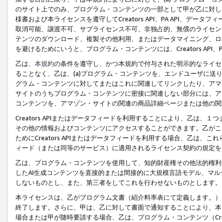
のサイト上でのみ、プログラム・コンテンツの一部として甲が乙に対し
様書および本ライセンスを遵守してCreators API、PA API、
取消可能、譲渡不可、サブライセンス不可、非独占的、無償のライセン
テンツのダウンロード、複製その他利用、またはデータマイニング、ロ
を避けるためにいうと、プログラム・コンテンツには、Creators AP
乙は、
本規約
の条件を遵守し、かつ本規約で付与された明示的なライセ
ることなく、乙は、(a)プログラム・コンテンツを、エンドユーザに
グラム・コンテンツに対してまたはこれに関連してリンクしたり、アマ
サイトのうちプログラム・コンテンツに密接に関連しない部分には、ア
コンテンツを、アマゾン・サイトの関連の商品詳細ページまたは他の関
Creators APIまたはデータフィードを利用することにより、乙は、
その他の情報およびコンテンツにアクセスすることができます。乙がこ
ためにCreators APIまたはデータフィードを利用する場合、乙は、こ
ィード（または同等のサービス）に適用されるライセンス契約の規定を
乙は、プログラム・コンテンツを使用して、知的財産権その他法的権利
したAI生成コンテンツを直接的または間接的に大規模言語モデル、マ
しないものとし、また、第三者をしてこれを行わせないものとします。
本ライセンスは、乙がプログラム文書（紹介料率表にて定義します。）
終了します。さらに、甲は、乙に対して書面で通知することにより、本
場合または甲が随時要請する場合、乙は、プログラム・コンテンツ（Cre