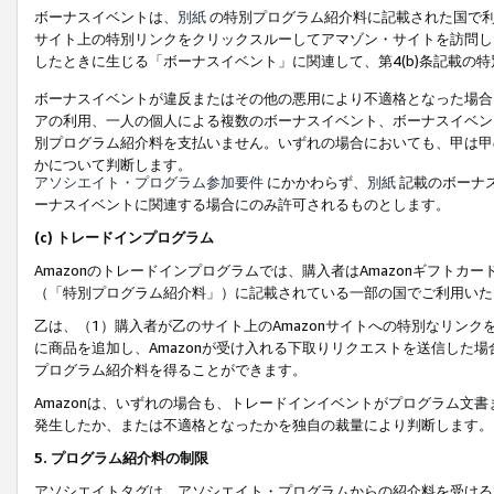
ボーナスイベントは、
別紙
の特別プログラム紹介料に記載された国で利
サイト上の特別リンクをクリックスルーしてアマゾン・サイトを訪問した
したときに生じる「ボーナスイベント」に関連して、第4(b)条記載の
ボーナスイベントが違反またはその他の悪用により不適格となった場合
アの利用、一人の個人による複数のボーナスイベント、ボーナスイベン
別プログラム紹介料を支払いません。いずれの場合においても、甲は甲
かについて判断します。
アソシエイト・プログラム参加要件
にかかわらず、
別紙
記載のボーナ
ーナスイベントに関連する場合にのみ許可されるものとします。
(c) トレードインプログラム
Amazonのトレードインプログラムでは、購入者はAmazonギフト
（「特別プログラム紹介料」）に記載されている一部の国でご利用いた
乙は、（1）購入者が乙のサイト上のAmazonサイトへの特別なリン
に商品を追加し、Amazonが受け入れる下取りリクエストを送信した場
プログラム紹介料を得ることができます。
Amazonは、いずれの場合も、トレードインイベントがプログラム文書
発生したか、または不適格となったかを独自の裁量により判断します。
5. プログラム紹介料の制限
アソシエイトタグは、アソシエイト・プログラムからの紹介料を受ける