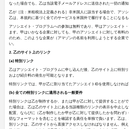
なった場合でも、乙は当該電子メールアドレスに送信された一切の通知
乙が［注：米租税法上定義される］非米国人に該当する場合で、アソシ
乙は、本規約に基づく全てのサービスを米国外で履行することになるも
アソシエイト・プログラムへの参加は無料であり、甲はアソシエイト・
ます。甲はいかなる企業に対しても、甲のアソシエイトに対して有料の
のため、このような企業が（アマゾンの名前を利用しようとする企業で
い。
2. 乙のサイト上のリンク
(a) 特別リンク
乙はアソシエイト・プログラムに申し込んだ後、乙のサイト上に特別リ
および紹介料の発生が可能となります。
特別リンクでは、甲が乙に割り当てたアソシエイトIDを使用しなけれ
(b) 全ての特別リンクに適用される一般要件
特別リンクは乙が制作するか、または甲が乙に対して提供することがで
た場合は、乙は乙のサイト上にある当該種類のリンクの表示を中止しな
配置、ならびに（乙が制作したか甲が乙に対して提供したかを問わず）
切なフォーマットを含むことを確認する責任を単独で負います。乙は、
別リンクは、乙のサイトから直接アクセスしなければなりません。例えば、