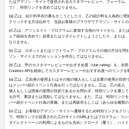
たはアマゾン・サイトで提供されるカスタマーレビュー、フォーラム、
て）、特別リンクを含めてはなりません。
(q) 乙は、
紹介料率表
の裏をかこうとしたり、乙の紹介料を人為的に増
クリックする方法以外で、当該お客様のブラウザでアマゾン・サイトの
(r) 乙は、アソシエイト・プログラムに参加する他のサイトから、ま
ェア経由を含めて）妨害またはリダイレクトしようとしたり、または、
なりません。
(s) 乙は、ロボットまたはソフトウェア・プログラムその他の方法を
ゾン・サイト上でのセッションを作出してはなりません。
(t) 乙は、甲のカスタマーレビューやおすすめ度（star rating
Creators APIを経由してカスタマーレビューやおすすめ度へのリンク
(u) 乙は、乙自身の使用またはその他の個人もしくは企業の使用が目
はメンバー紹介イベント行為を行ってはなりません。乙は、乙の友人、
個人もしくは団体の使用が目的であるかを問わず、特別リンクを通じて
を許可、要請または奨励してはなりません。また、乙は、特別リンクを
バー紹介イベント行為の実施、または再販売もしくは（あらゆる種類の
(v) 乙は、お客様がアマゾン・サイトへ遷移するため特別リンクをク
で、特別リンクが設置された乙のサイトのURLまたはプログラム・コ
ダイレクトページの利用によるものも含め）クローク（覆う）、ハイド