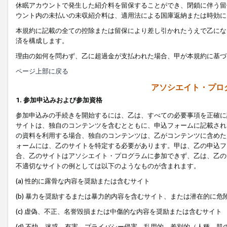
休眠アカウントで発生した紹介料を留保することができ、閉鎖に伴う留
ウント内の未払いの未収紹介料は、適用法による国庫返納または時効に
本規約に記載の全ての控除または留保により差し引かれたうえで乙にな
済を構成します。
理由の如何を問わず、乙に超過金が支払われた場合、甲が本規約に基づ
ページ上部に戻る
アソシエイト・プロ
1. 参加申込みおよび参加資格
参加申込みの手続きを開始するには、乙は、すべての必要事項を正確に
サイトは、独自のコンテンツを含むとともに、申込フォームに記載され
の資料を利用する場合、独自のコンテンツは、乙がコンテンツに含めた
ォームには、乙のサイトを特定する必要があります。甲は、乙の申込フ
合、乙のサイトはアソシエイト・プログラムに参加できず、乙は、乙の
不適切なサイトの例としては以下のようなものが含まれます。
(a) 性的に露骨な内容を奨励または含むサイト
(b) 暴力を奨励するまたは暴力的内容を含むサイト、または潜在的に
(c) 虚偽、不正、名誉毀損または中傷的な内容を奨励または含むサイト
(d) 不快、迷惑、有害、プライバシー侵害、乱用的、差別的（人種、