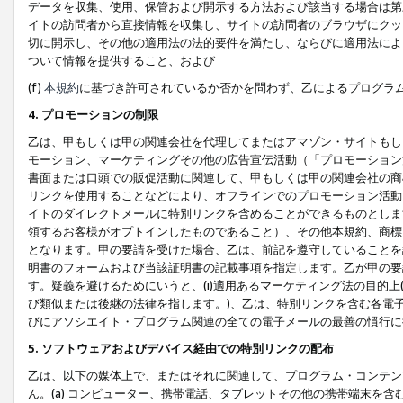
データを収集、使用、保管および開示する方法および該当する場合は第
イトの訪問者から直接情報を収集し、サイトの訪問者のブラウザにクッ
切に開示し、その他の適用法の法的要件を満たし、ならびに適用法によ
ついて情報を提供すること、および
(f)
本規約
に基づき許可されているか否かを問わず、乙によるプログラ
4. プロモーションの制限
乙は、甲もしくは甲の関連会社を代理してまたはアマゾン・サイトもし
モーション、マーケティングその他の広告宣伝活動（「プロモーション
書面または口頭での販促活動に関連して、甲もしくは甲の関連会社の商
リンクを使用することなどにより、オフラインでのプロモーション活動
イトのダイレクトメールに特別リンクを含めることができるものとしま
領するお客様がオプトインしたものであること）、その他本規約、商標
となります。甲の要請を受けた場合、乙は、前記を遵守していることを
明書のフォームおよび当該証明書の記載事項を指定します。乙が甲の要
す。疑義を避けるためにいうと、(i)適用あるマーケティング法の目的上(例
び類似または後継の法律を指します。)、乙は、特別リンクを含む各電子
びにアソシエイト・プログラム関連の全ての電子メールの最善の慣行に
5. ソフトウェアおよびデバイス経由での特別リンクの配布
乙は、以下の媒体上で、またはそれに関連して、プログラム・コンテン
ん。(a) コンピューター、携帯電話、タブレットその他の携帯端末を