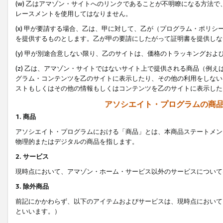
(w) 乙はアマゾン・サイトへのリンクであることが不明瞭になる方法
レースメントを使用してはなりません。
(x) 甲が要請する場合、乙は、甲に対して、乙が（プログラム・ポリ
を提供するものとします。乙が甲の要請にしたがって証明書を提供しな
(y) 甲が別途合意しない限り、乙のサイトは、価格のトラッキングお
(z) 乙は、アマゾン・サイトではないサイト上で提供される商品（例
グラム・コンテンツを乙のサイトに表示したり、その他の利用をしない
ストもしくはその他の情報もしくはコンテンツを乙のサイトに表示した
アソシエイト・プログラムの商
1. 商品
アソシエイト・プログラムにおける「商品」とは、本商品ステートメン
物理的またはデジタルの商品を指します。
2. サービス
現時点において、アマゾン・ホーム・サービス以外のサービスについて
3. 除外商品
前記にかかわらず、以下のアイテムおよびサービスは、現時点において
といいます。）