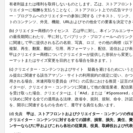
有者利益または権利を取得しないものとします。乙は、ストアフロントに
リエイターに報酬を支払うことなく、ストアフロント上での広告マテリア
ー・プログラムへのクリエイターの参加に関する（テキスト、リンク、
トのコンテンツ、外見、機能、URLおよびその他全ての要素を決定で
(b) クリエイター商標のライセンス 乙は甲に対し、本インフルエン
の最長期間にわたり、甲に対してパブリック・プロフィールへのリンク
に関連して甲に提供される乙の名前、写真、ロゴ、その他の商標（以下
複製、再生、翻案、翻訳、引用、再フォーマット、配信、送信および表
甲はクリエイター商標についてクリエイターが提供した形状から変更し
ーマットまたはサイズ変更を目的とする場合を除きます。）
(c) クリエイター・コンテンツおよびサイト 疑義を避けるためにい
ル提出に関連する該当アマゾン・サイトの利用規約の規定に従い、かつ、
用される場合、米連邦取引委員会（FTC）の広告における推奨・証言
イターが、クリエイター・コンテンツに関連して他の製造業者、配信業
を受け取った場合、クリエイターは、(「#Ad」または「#Sponsor
り決めに関する全ての適用ある法律、政省令、規則、規制、命令、許認
を、開示に関連するものを含めて、遵守する責任も負います。
(d) 免責
甲は、ストアフロントおよびクリエイター・コンテンツの作
クリエイター・コンテンツに対する全ての請求、損害、損失、責任、費
ンサーならびに甲およびこれら各社の従業員、役員、取締役および代表