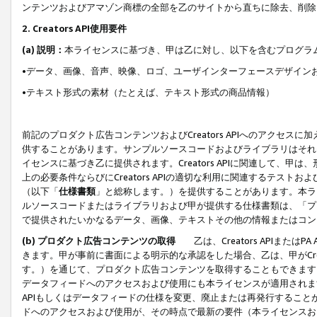
ンテンツおよびアマゾン商標の全部を乙のサイトから直ちに除去、削除
2. Creators API使用要件
(a) 説明：
本ライセンスに基づき、甲は乙に対し、以下を含むプログラ
•データ、画像、音声、映像、ロゴ、ユーザインターフェースデザイン
•テキスト形式の素材（たとえば、テキスト形式の商品情報）
前記のプロダクト広告コンテンツおよびCreators APIへのアクセスに
供することがあります。サンプルソースコードおよびライブラリはそれ
イセンスに基づき乙に提供されます。Creators APIに関連して
上の必要条件ならびにCreators APIの適切な利用に関連するテ
（以下「
仕様書類
」と総称します。）を提供することがあります。本ラ
ルソースコードまたはライブラリおよび甲が提供する仕様書類は、「プ
で提供されたいかなるデータ、画像、テキストその他の情報またはコン
(b) プロダクト広告コンテンツの取得
乙は、Creators APIま
きます。甲が事前に書面による明示的な承認をした場合、乙は、甲がCreator
す。）を通じて、プロダクト広告コンテンツを取得することもできます
データフィードへのアクセスおよび使用にも本ライセンスが適用されます。乙は
APIもしくはデータフィードの仕様を変更、廃止または再発行することがで
ドへのアクセスおよび使用が、その時点で最新の要件（本ライセンスお