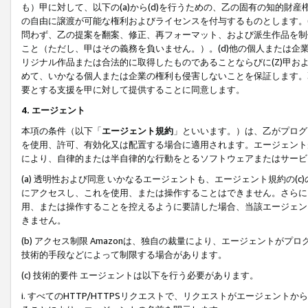
も）甲に対して、以下の(a)から(d)を行うための、乙の固有の知的
の自由に譲渡が可能な権利およびライセンスを付与するものとします。(
問わず、乙の提案を翻案、修正、再フォーマット、および派生作品を制
こと（ただし、甲はその義務を負いません。）。(d)他の個人または企
リジナル作品または合法的に取得したものであることならびに(Z)甲
めて、いかなる個人または企業の権利も侵害しないことを保証します。
要とする支援を甲に対して提供することに同意します。
4. エージェント
本項の条件（以下「
エージェント規約
」といいます。）は、乙がプログ
を使用、許可、有効化又は配置する場合に適用されます。エージェント
により、自律的または半自律的な行動をとるソフトウェアまたはサービ
(a) 透明性および同意 いかなるエージェントも、エージェント規約の
にアクセスし、これを使用、または操作することはできません。さらに、
用、または操作することを控えるように要請した場合、当該エージェン
きません。
(b) アクセス制限 Amazonは、独自の裁量により、エージェント
技術的手段などによって制限する場合があります。
(c) 技術的要件 エージェントは以下を行う必要があります。
i. すべてのHTTP/HTTPSリクエストで、リクエストがエージェ