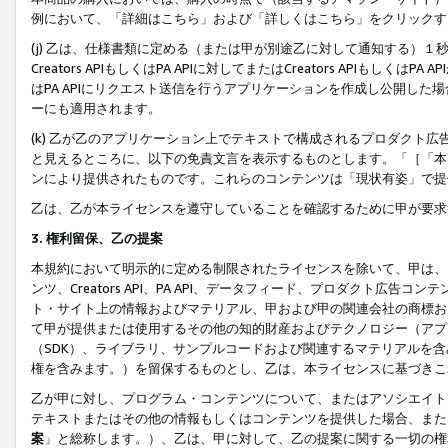
例において、「詳細はこちら」および「詳しくはこちら」をクリックす
(j) 乙は、仕様書類に定める（または甲が別途乙に対して通知する）
Creators APIもしくはPA APIに対してまたはCreators APIもしく
はPA APIにリクエスト送信を行うアプリケーションを作成し公開し
ーにも適用されます。
(k) 乙が乙のアプリケーション上でテキストで構成されるプロダクト
と見えるところに、以下の免責文言を表示するものとします。「［「本
ンにより提供されたものです。これらのコンテンツは「現状有姿」で提
乙は、乙が本ライセンスを遵守していることを確認するために甲が要求
3. 権利留保、乙の提案
本規約において明示的に定める制限されたライセンスを除いて、甲は、
ンツ、Creators API、PA API、データフィード、プロダクト
ト・サイト上の情報およびマテリアル、甲および甲の関連会社の商標お
て甲が提供または使用するその他の知的財産およびテクノロジー（アプ
（SDK）、ライブラリ、サンプルコードおよび関連するマテリアルを
権を含みます。）を留保するものとし、乙は、本ライセンスに基づきこ
乙が甲に対し、プログラム・コンテンツについて、またはアソシエイト
テキストまたはその他の情報もしくはコンテンツを提供した場合、また
案
」と総称します。）、乙は、甲に対して、乙の提案に関する一切の権