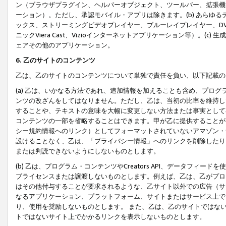
ン（ブラウザプラグイン、ヘルパーオブジェクト、ツールバー、拡張機
ーション）。ただし、承認モバイル・アプリは除きます。(b) あらゆ
ックス、ストリーミングビデオプレイヤー、ブルーレイプレイヤー、DVDプ
ニックViera Cast、Vizioインターネットアプリケーション等）。(
ェアその他のアプリケーション。
6. 乙のサイトのコンテンツ
乙は、乙のサイトのコンテンツについて単独で責任を負い、以下記載の
(a) 乙は、いかなる方法であれ、追加情報を加えることも含め、プロ
ンツの改ざんをしてはなりません。ただし、乙は、当初の比率を維持し
することや、テキストの意味を大幅に変更しない方法または事実として
コンテンツの一部を省略することはできます。甲が乙に提供することが
シー規約情報へのリンク）としてフォーマットされていないアマゾン・
設けることなく、乙は、「プライバシー情報」へのリンクを削除したり
または判読できないようにしないものとします。
(b) 乙は、プログラム・コンテンツやCreators API、データフ
ブライセンスまたは譲渡しないものとします。例えば、乙は、乙がプロ
はその他付与することが要求されるような、乙サイト以外での広告（サ
なるアプリケーション、プラットフォーム、サイトまたはサービス上で
り、使用を奨励しないものとします。 また、乙は、乙のサイトではな
トではないサイト上でかかるリンクを表示しないものとします。