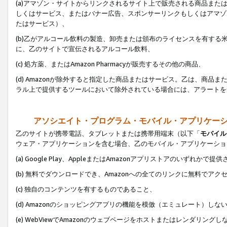
(a)アマゾン・サイトからリンクされるサイト上で販売される商品またはサ
しくはサービス、またはバナー広告、スポンサーリンクもしくはアマゾ
たはサービス）、
(b)乙がアルコール飲料の製造、卸売または頒布のライセンスを有す
に、乙のサイトで宣伝されるアルコール飲料、
(c) 処方薬、またはAmazon Pharmacyが販売するその他の商品、
(d) Amazonが除外すると指定した商品またはサービス。乙は、商品また
ラル上で提供するツールにおいて除外されている場合には、アラートを
アソシエイト・プログラム・モバイル・アプリケー
乙のサイトが携帯電話、タブレットまたは携帯用端末（以下「
モバイル
ウェア・アプリケーションを含む場合、乙のモバイル・アプリケーショ
(a) Google Play、AppleまたはAmazonアプリストアのいずれかで
(b) 無料でダウンロードでき、Amazonへの全てのリンクに無料でアク
(c) 独自のコンテンツを有するものであること、
(d) Amazonのショッピングアプリの機能を模倣（エミュレート）しな
(e) WebViewでAmazonのウェブページをホストまたはレンダリング