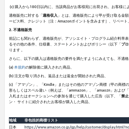
(c) 購入から180日以内に、当該商品がお客様宛に出荷され、お客
適格販売に対する「
適格収入
」とは、適格販売により甲が受け取る金額
ービス料、クレジット［注：Amazonポイントを含みます］、リベー
2. 不適格販売
前記にも関わらず、適格販売が、アソシエイト・プログラム紹介料率表
るその他の条件、仕様書、ステートメントおよびポリシー（以下「
プロ
ります 。
さらに、以下の購入は適格販売の要件を満たすようにみえても、不適格
(a)
本規約
の解除後に購入された商品、
(b) 注文が取り消され、返品または返金が開始された商品、
(c) 「アマゾン」、「Kindle」またはその他のアマゾン商標（甲
形もしくはスペル違い（例えば、「ammazon」、「amaozn」およ
入札またはオークションへの参加を通じて購入した広告（以下、「
禁止
ン・ サイトに紹介されたお客様が購入した商品、
地域
非包括的商標リスト
日本
https://www.amazon.co.jp/gp/help/customer/display.html