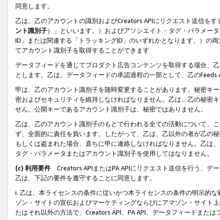
同意します。
乙は、乙のアカウントの識別およびCreators APIにリクエスト送
ント識別子
）」といいます。）およびアソシエイト・タグ・パラメータ（
ID」または関連する「トラッキングID」のいずれかとなります。）の両方
てアカウント識別子を取得することができます
データフィードを通じてプロダクト広告コンテンツを取得する場合、乙は、Cre
とします。乙は、データフィードの承認過程の一部として、乙のFeeds
甲は、乙のアカウント識別子を随時変更することがあります。秘密キー
密およびセキュリティを維持しなければなりません。乙は、乙の秘密キ
せん。公開キーであるアカウント識別子は、秘密ではありません。
乙は、乙のアカウント識別子のもとで行われる全ての活動について、こ
ず、全面的に責任を負います。したがって、乙は、乙以外の者が乙の秘
もしくは盗まれた場合、直ちに甲に連絡しなければなりません。乙は、
タグ・パラメータまたはアカウント識別子を使用してはなりません。
(c) 利用要件
Creators APIまたはPA APIにリクエスト送信を
乙は、下記の要件を遵守することに同意します。
i. 乙は、本ライセンスの条件に従いかつ本ライセンスの条件の明示的
ゾン・サイトの宣伝およびマーケティングならびにアマゾン・サイト上
たはそれ以外の方法で、Creators API、PA API、データフィー