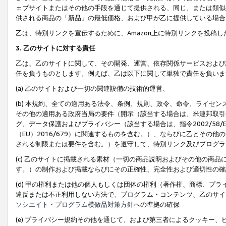
ェブサイトまたはその他の手段を通じて提供される、同じ、または類似
供される商品の「新品」の最低価格、および甲が乙に提供している場合
乙は、特別リンクを宣伝するために、Amazon上に特別リンクを投稿し
3. 乙のサイトに対する責任
乙は、乙のサイトに関して、その開発、運営、依存関係サービスおよび
任を負うものとします。例えば、乙は以下に関して単独で責任を負いま
(a) 乙のサイトおよび一切の関連設備の技術的運営、
(b) 本規約、全ての適用ある法令、条例、規則、政令、命令、ライセ
その他の適用ある政府当局の要件（開示（該当する場合は、米連邦取引
グ、データ保護およびプライバシー（該当する場合は、指令2002/58
（EU）2016/679）に関連するものを含む。）、ならびに乙とそ
される制限または要件を含む。）を遵守して、特別リンク及びプログラ
(c) 乙のサイトに掲載される素材（一切の商品説明およびその他の商
す。）の制作および掲載ならびにその正確性、完全性および適切性の確
(d) 甲の権利または他の個人もしくは団体の権利（著作権、商標、プ
違反または不正利用しない方法で、プログラム・コンテンツ、乙のサイ
ソシエイト・プログラム模倣品対策方針
への準拠の確保
(e) プライバシー規約その他を通じて、および第三者によるクッキー