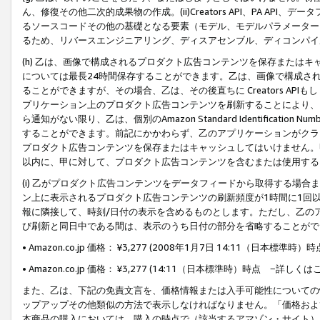
ん、修復その他二次的成果物の作成。(ii)Creators API、PA 
るソースコードその他の基礎となる要素（モデル、モデルパラメーター
るため、リバースエンジニアリング、ディスアセンブル、ディコンパイ
(h) 乙は、画像で構成されるプロダクト広告コンテンツを保存または
については最長24時間保存することができます。乙は、画像で構成さ
ることができますが、その場合、乙は、その後直ちに Creators AP
プリケーション上のプロダクト広告コンテンツを刷新することにより、
ら通知がない限り、乙は、個別のAmazon Standard Identification Nu
することができます。前記にかかわらず、乙のアプリケーションがクラ
プロダクト広告コンテンツを保存またはキャッシュしてはいけません。
以内に、甲に対して、プロダクト広告コンテンツを含むまたは使用する
(i) 乙がプロダクト広告コンテンツをデータフィードから取得する場合または
ン上に表示されるプロダクト広告コンテンツの刷新頻度が1時間に1回
報に隣接して、時刻/日付の表示を含めるものとします。ただし、乙の
び刷新と同日中である間は、表示のうち日付の部分を省略することがで
• Amazon.co.jp 価格： ¥3,277 (2008年1月7日 14:11（日本標準
• Amazon.co.jp 価格： ¥3,277 (14:11（日本標準時）時点 −詳しくは
また、乙は、下記の免責文言を、価格情報または入手可能性についての
ップアップその他類似の方法で表示しなければなりません。「価格およ
本商品の購入においては、購入の時点で（該当するアマゾン・サイト）