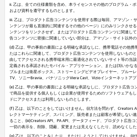
ii. 乙は、全ての仕様書類を含め、本ライセンスその他のプログラム
および資料を遵守するものとします。
iii. 乙は、プロダクト広告コンテンツを使用する際は毎回、アマゾ
ンテンツが最も直接的に関連するその他のページ）にのみリンクさせる
ンテンツをリンクさせず、またはプロダクト広告コンテンツに関連して
告コンテンツに密接に関連していない部分は、アマゾン・サイト以外の
(d) 乙は、甲の事前の書面による明確な承諾なしに、携帯電話その他
たはこれらに関連して、プロダクト広告コンテンツを使用しないものと
由してアクセスされる携帯端末用に最適化されていないサイト等の当該端
定義される承認されたモバイル・アプリケーション、または(3)いか
ブルまたは衛星ボックス、ストリーミングビデオプレイヤー、ブルーレイ
TV、ソニーBravia、パナソニックViera Cast、Vizioインター
(e) 乙は、甲の事前の書面による明確な承諾なしに、プロダクト広告
で商品を提供する個人もしくは企業が使用するためのソフトウェアもしくはその
ドにアクセスまたは利用しないものとします。
(f) 乙は、以下のことをしてはいけません。(i)方法を問わず、Creator
レクトマーケティング、スパミング、販売者または顧客が希望しない連
ること、(iii)Creators API、PA API、データフィード、プ
一切の表示を、削除、隠蔽、変更または見えなくしたり、読めなくした
(g) 乙は、以下のことをしたり、またはしようとしてはいけません。(