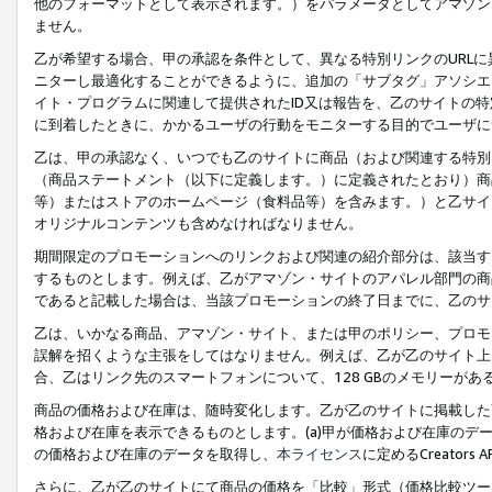
他のフォーマットとして表示されます。）をパラメータとしてアマゾン
ません。
乙が希望する場合、甲の承認を条件として、異なる特別リンクのURL
ニターし最適化することができるように、追加の「サブタグ」アソシエ
イト・プログラムに関連して提供されたID又は報告を、乙のサイトの
に到着したときに、かかるユーザの行動をモニターする目的でユーザに
乙は、甲の承認なく、いつでも乙のサイトに商品（および関連する特別
（商品ステートメント（以下に定義します。）に定義されたとおり）商
等）またはストアのホームページ（食料品等）を含みます。）と乙サイ
オリジナルコンテンツも含めなければなりません。
期間限定のプロモーションへのリンクおよび関連の紹介部分は、該当す
するものとします。例えば、乙がアマゾン・サイトのアパレル部門の商
であると記載した場合は、当該プロモーションの終了日までに、乙のサ
乙は、いかなる商品、アマゾン・サイト、または甲のポリシー、プロモ
誤解を招くような主張をしてはなりません。例えば、乙が乙のサイト上に
合、乙はリンク先のスマートフォンについて、128 GBのメモリーが
商品の価格および在庫は、随時変化します。乙が乙のサイトに掲載した
格および在庫を表示できるものとします。(a)甲が価格および在庫のデータを
の価格および在庫のデータを取得し、
本ライセンス
に定めるCreator
さらに、乙が乙のサイトにて商品の価格を「比較」形式（価格比較ツー