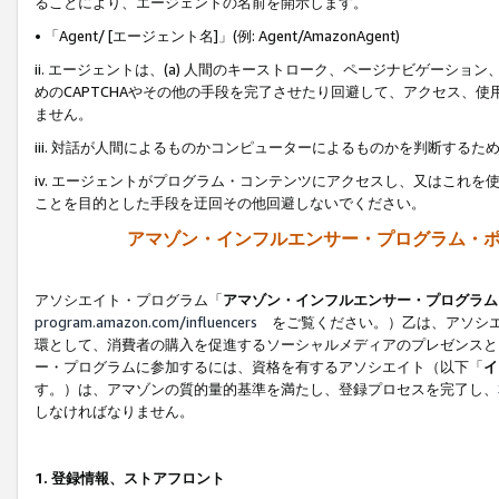
ることにより、エージェントの名前を開示します。
• 「Agent/ [エージェント名]」(例: Agent/AmazonAgent)
ii. エージェントは、(a) 人間のキーストローク、ページナビゲーシ
めのCAPTCHAやその他の手段を完了させたり回避して、アクセス、
ません。
iii. 対話が人間によるものかコンピューターによるものかを判断する
iv. エージェントがプログラム・コンテンツにアクセスし、又はこれ
ことを目的とした手段を迂回その他回避しないでください。
アマゾン・インフルエンサー・プログラム・
アソシエイト・プログラム「
アマゾン・インフルエンサー・プログラム
program.amazon.com/influencers
をご覧ください。）乙は、アソシエ
環として、消費者の購入を促進するソーシャルメディアのプレゼンスと
ー・プログラムに参加するには、資格を有するアソシエイト（以下「
イ
す。）は、アマゾンの質的量的基準を満たし、登録プロセスを完了し、
しなければなりません。
1.
登録情報、ストアフロント