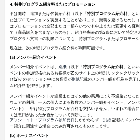
4. 特別プログラム紹介料またはプロモーション
甲は随時、追加または代替紹介料（以下「
特別プログラム紹介料
」とい
たはプロモーションを実施することがあります。疑義を避けるために（
はプロモーションの全部または一部をいつでも中止または変更する権利
て（商品購入を含まないものも）、紹介料率表の第2条において特定さ
プログラム文書上の制限についても、特別プログラムまたはプロモーシ
現在は、次の特別プログラム紹介料が利用可能です。
(a) メンバー紹介イベント
メンバー紹介イベントは、
別紙
（以下「
特別プログラム紹介料
」といい
ベントの参加資格のあるお客様が乙のサイト上の特別リンクをクリック
び(2)そのセッション中にお客様が
別紙
記載のメンバー紹介行為を完了
ム紹介料を獲得します。
メンバー紹介イベントが違反またはその他の悪用により不適格となった
ウェアの利用、一人の個人による複数のメンバー紹介イベント、メンバ
ベント）、甲は特別プログラム紹介料を支払いません。いずれの場合に
くは悪用があったか否かについて判断します。
アソシエイト・プログラム参加要件
にかかわらず、
別紙
記載のメンバー
ー紹介に関連する場合にのみ許可されるものとします。
(b) ボーナスイベント