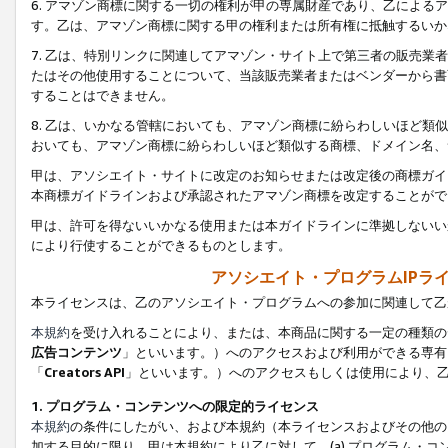
6. アマゾン商標に関する一切の権利が甲の専属財産であり、乙によ
す。乙は、アマゾン商標に関する甲の権利または所有権に抵触するいか
7. 乙は、特別リンクに関連してアマゾン・サイト上で第三者の販売
たはその他使用することについて、当該販売業者またはベンダーから書
することはできません。
8. 乙は、いかなる管轄においても、アマゾン商標に紛らわしいほど
おいても、アマゾン商標に紛らわしいほど類似する商標、ドメイン名、
甲は、アソシエイト・サイトに改定のお知らせまたは改定後の商標ガイ
本商標ガイドラインおよび承認されたアマゾン商標を改定することがで
甲は、許可を得ないいかなる使用または本ガイドラインに準拠しないい
により行使することができるものとします。
アソシエイト・プログラムIPラ
本ライセンスは、乙のアソシエイト・プログラムへの参加に関連して乙
本規約
を受け入れることにより、または、本商品に関する一定の種類の
広告コンテンツ
」といいます。）へのアクセスおよび利用ができる専有
「
Creators API
」といいます。）へのアクセスもしくは使用により、
1. プログラム・コンテンツへの限定的ライセンス
本規約
の条件にしたがい、および本規約（本ライセンスおよびその他の
加する目的に限り、甲は本規約により乙に対して、(a) プログラム・コ