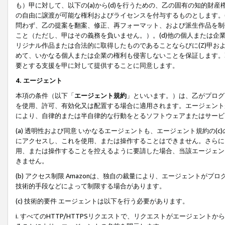
も）甲に対して、以下の(a)から(d)を行うための、乙の固有の知的
の自由に譲渡が可能な権利およびライセンスを付与するものとします。(
問わず、乙の提案を翻案、修正、再フォーマット、および派生作品を制
こと（ただし、甲はその義務を負いません。）。(d)他の個人または企
リジナル作品または合法的に取得したものであることならびに(Z)甲
めて、いかなる個人または企業の権利も侵害しないことを保証します。
要とする支援を甲に対して提供することに同意します。
4. エージェント
本項の条件（以下「
エージェント規約
」といいます。）は、乙がプログ
を使用、許可、有効化又は配置する場合に適用されます。エージェント
により、自律的または半自律的な行動をとるソフトウェアまたはサービ
(a) 透明性および同意 いかなるエージェントも、エージェント規約の
にアクセスし、これを使用、または操作することはできません。さらに、
用、または操作することを控えるように要請した場合、当該エージェン
きません。
(b) アクセス制限 Amazonは、独自の裁量により、エージェント
技術的手段などによって制限する場合があります。
(c) 技術的要件 エージェントは以下を行う必要があります。
i. すべてのHTTP/HTTPSリクエストで、リクエストがエージェ