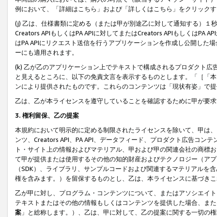
例において、「詳細はこちら」および「詳しくはこちら」をクリックす
(j) 乙は、仕様書類に定める（または甲が別途乙に対して通知する）
Creators APIもしくはPA APIに対してまたはCreators APIもしく
はPA APIにリクエスト送信を行うアプリケーションを作成し公開し
ーにも適用されます。
(k) 乙が乙のアプリケーション上でテキストで構成されるプロダクト
と見えるところに、以下の免責文言を表示するものとします。「［「本
ンにより提供されたものです。これらのコンテンツは「現状有姿」で提
乙は、乙が本ライセンスを遵守していることを確認するために甲が要求
3. 権利留保、乙の提案
本規約において明示的に定める制限されたライセンスを除いて、甲は、
ンツ、Creators API、PA API、データフィード、プロダクト
ト・サイト上の情報およびマテリアル、甲および甲の関連会社の商標お
て甲が提供または使用するその他の知的財産およびテクノロジー（アプ
（SDK）、ライブラリ、サンプルコードおよび関連するマテリアルを
権を含みます。）を留保するものとし、乙は、本ライセンスに基づきこ
乙が甲に対し、プログラム・コンテンツについて、またはアソシエイト
テキストまたはその他の情報もしくはコンテンツを提供した場合、また
案
」と総称します。）、乙は、甲に対して、乙の提案に関する一切の権