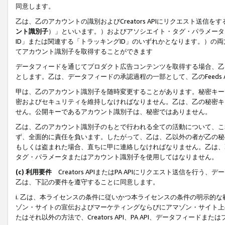
同意します。
乙は、乙のアカウントの識別およびCreators APIにリクエスト送
ント識別子
）」といいます。）およびアソシエイト・タグ・パラメータ（
ID」または関連する「トラッキングID」のいずれかとなります。）の両方
てアカウント識別子を取得することができます
データフィードを通じてプロダクト広告コンテンツを取得する場合、乙は、Cre
とします。乙は、データフィードの承認過程の一部として、乙のFeeds
甲は、乙のアカウント識別子を随時変更することがあります。秘密キー
密およびセキュリティを維持しなければなりません。乙は、乙の秘密キ
せん。公開キーであるアカウント識別子は、秘密ではありません。
乙は、乙のアカウント識別子のもとで行われる全ての活動について、こ
ず、全面的に責任を負います。したがって、乙は、乙以外の者が乙の秘
もしくは盗まれた場合、直ちに甲に連絡しなければなりません。乙は、
タグ・パラメータまたはアカウント識別子を使用してはなりません。
(c) 利用要件
Creators APIまたはPA APIにリクエスト送信を
乙は、下記の要件を遵守することに同意します。
i. 乙は、本ライセンスの条件に従いかつ本ライセンスの条件の明示的
ゾン・サイトの宣伝およびマーケティングならびにアマゾン・サイト上
たはそれ以外の方法で、Creators API、PA API、データフィー