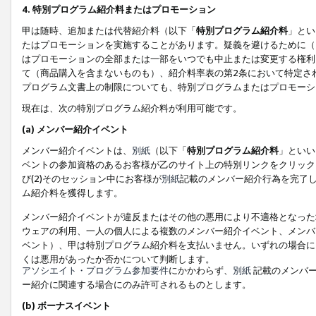
4. 特別プログラム紹介料またはプロモーション
甲は随時、追加または代替紹介料（以下「
特別プログラム紹介料
」とい
たはプロモーションを実施することがあります。疑義を避けるために（
はプロモーションの全部または一部をいつでも中止または変更する権利
て（商品購入を含まないものも）、紹介料率表の第2条において特定さ
プログラム文書上の制限についても、特別プログラムまたはプロモーシ
現在は、次の特別プログラム紹介料が利用可能です。
(a) メンバー紹介イベント
メンバー紹介イベントは、
別紙
（以下「
特別プログラム紹介料
」といい
ベントの参加資格のあるお客様が乙のサイト上の特別リンクをクリック
び(2)そのセッション中にお客様が
別紙
記載のメンバー紹介行為を完了
ム紹介料を獲得します。
メンバー紹介イベントが違反またはその他の悪用により不適格となった
ウェアの利用、一人の個人による複数のメンバー紹介イベント、メンバ
ベント）、甲は特別プログラム紹介料を支払いません。いずれの場合に
くは悪用があったか否かについて判断します。
アソシエイト・プログラム参加要件
にかかわらず、
別紙
記載のメンバー
ー紹介に関連する場合にのみ許可されるものとします。
(b) ボーナスイベント