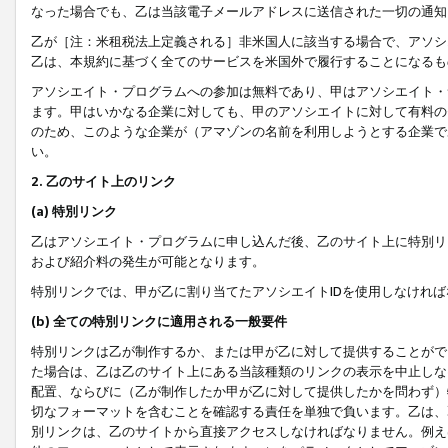
なった場合でも、乙は当該電子メールアドレスに送信された一切の通知
乙が［注：米租税法上定義される］非米国人に該当する場合で、アソシ
乙は、本規約に基づく全てのサービスを米国外で履行することになるも
アソシエイト・プログラムへの参加は無料であり、甲はアソシエイト・
ます。甲はいかなる企業に対しても、甲のアソシエイトに対して有料の
のため、このような企業が（アマゾンの名前を利用しようとする企業で
い。
2. 乙のサイト上のリンク
(a) 特別リンク
乙はアソシエイト・プログラムに申し込んだ後、乙のサイト上に特別リ
および紹介料の発生が可能となります。
特別リンクでは、甲が乙に割り当てたアソシエイトIDを使用しなけれ
(b) 全ての特別リンクに適用される一般要件
特別リンクは乙が制作するか、または甲が乙に対して提供することがで
た場合は、乙は乙のサイト上にある当該種類のリンクの表示を中止しな
配置、ならびに（乙が制作したか甲が乙に対して提供したかを問わず）
切なフォーマットを含むことを確認する責任を単独で負います。乙は、
別リンクは、乙のサイトから直接アクセスしなければなりません。例えば、