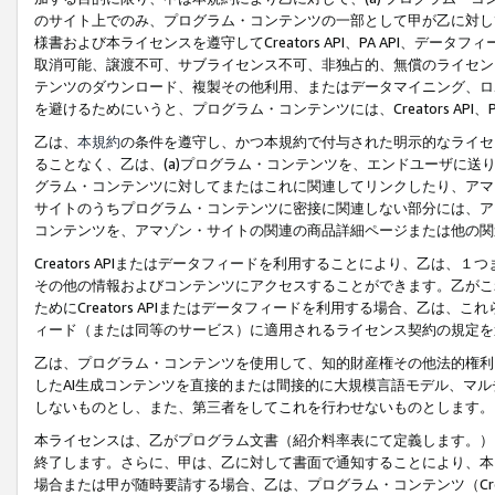
のサイト上でのみ、プログラム・コンテンツの一部として甲が乙に対し
様書および本ライセンスを遵守してCreators API、PA API、
取消可能、譲渡不可、サブライセンス不可、非独占的、無償のライセン
テンツのダウンロード、複製その他利用、またはデータマイニング、ロ
を避けるためにいうと、プログラム・コンテンツには、Creators AP
乙は、
本規約
の条件を遵守し、かつ本規約で付与された明示的なライセ
ることなく、乙は、(a)プログラム・コンテンツを、エンドユーザに
グラム・コンテンツに対してまたはこれに関連してリンクしたり、アマ
サイトのうちプログラム・コンテンツに密接に関連しない部分には、ア
コンテンツを、アマゾン・サイトの関連の商品詳細ページまたは他の関
Creators APIまたはデータフィードを利用することにより、乙は、
その他の情報およびコンテンツにアクセスすることができます。乙がこ
ためにCreators APIまたはデータフィードを利用する場合、乙は、こ
ィード（または同等のサービス）に適用されるライセンス契約の規定を
乙は、プログラム・コンテンツを使用して、知的財産権その他法的権利
したAI生成コンテンツを直接的または間接的に大規模言語モデル、マ
しないものとし、また、第三者をしてこれを行わせないものとします。
本ライセンスは、乙がプログラム文書（紹介料率表にて定義します。）
終了します。さらに、甲は、乙に対して書面で通知することにより、本
場合または甲が随時要請する場合、乙は、プログラム・コンテンツ（Cre