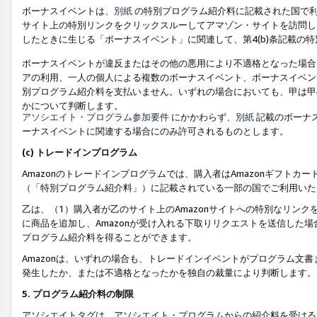
ボーナスイベントは、
別紙
の特別プログラム紹介料に記載された国で利
サイト上の特別リンクをクリックスルーしてアマゾン・サイトを訪問した
したときに生じる「ボーナスイベント」に関連して、第4(b)条記載の
ボーナスイベントが違反またはその他の悪用により不適格となった場合
アの利用、一人の個人による複数のボーナスイベント、ボーナスイベン
別プログラム紹介料を支払いません。いずれの場合においても、甲は甲
かについて判断します。
アソシエイト・プログラム参加要件
にかかわらず、
別紙
記載のボーナ
ーナスイベントに関連する場合にのみ許可されるものとします。
(c) トレードインプログラム
Amazonのトレードインプログラムでは、購入者はAmazonギフト
（「特別プログラム紹介料」）に記載されている一部の国でご利用いた
乙は、（1）購入者が乙のサイト上のAmazonサイトへの特別なリン
に商品を追加し、Amazonが受け入れる下取りリクエストを送信した場
プログラム紹介料を得ることができます。
Amazonは、いずれの場合も、トレードインイベントがプログラム文書
発生したか、または不適格となったかを独自の裁量により判断します。
5. プログラム紹介料の制限
アソシエイトタグは、アソシエイト・プログラムからの紹介料を受ける