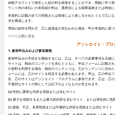
休眠アカウントで発生した紹介料を留保することができ、閉鎖に伴う留
ウント内の未払いの未収紹介料は、適用法による国庫返納または時効に
本規約に記載の全ての控除または留保により差し引かれたうえで乙にな
済を構成します。
理由の如何を問わず、乙に超過金が支払われた場合、甲が本規約に基づ
ページ上部に戻る
アソシエイト・プロ
1. 参加申込みおよび参加資格
参加申込みの手続きを開始するには、乙は、すべての必要事項を正確に
サイトは、独自のコンテンツを含むとともに、申込フォームに記載され
の資料を利用する場合、独自のコンテンツは、乙がコンテンツに含めた
ォームには、乙のサイトを特定する必要があります。甲は、乙の申込フ
合、乙のサイトはアソシエイト・プログラムに参加できず、乙は、乙の
不適切なサイトの例としては以下のようなものが含まれます。
(a) 性的に露骨な内容を奨励または含むサイト
(b) 暴力を奨励するまたは暴力的内容を含むサイト、または潜在的に
(c) 虚偽、不正、名誉毀損または中傷的な内容を奨励または含むサイト
(d) 不快、迷惑、有害、プライバシー侵害、乱用的、差別的（人種、