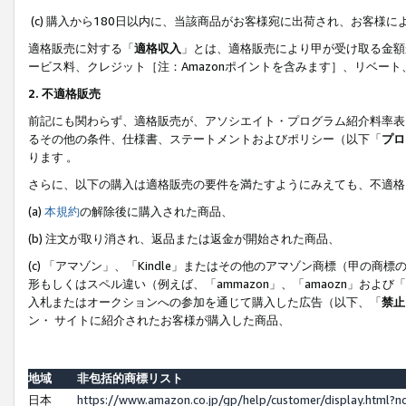
(c) 購入から180日以内に、当該商品がお客様宛に出荷され、お客
適格販売に対する「
適格収入
」とは、適格販売により甲が受け取る金額
ービス料、クレジット［注：Amazonポイントを含みます］、リベー
2. 不適格販売
前記にも関わらず、適格販売が、アソシエイト・プログラム紹介料率表
るその他の条件、仕様書、ステートメントおよびポリシー（以下「
プロ
ります 。
さらに、以下の購入は適格販売の要件を満たすようにみえても、不適格
(a)
本規約
の解除後に購入された商品、
(b) 注文が取り消され、返品または返金が開始された商品、
(c) 「アマゾン」、「Kindle」またはその他のアマゾン商標（甲
形もしくはスペル違い（例えば、「ammazon」、「amaozn」およ
入札またはオークションへの参加を通じて購入した広告（以下、「
禁止
ン・ サイトに紹介されたお客様が購入した商品、
地域
非包括的商標リスト
日本
https://www.amazon.co.jp/gp/help/customer/display.html