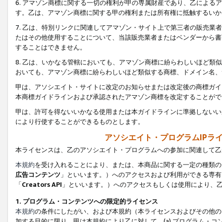
6. アマゾン商標に関する一切の権利が甲の専属財産であり、乙によ
す。乙は、アマゾン商標に関する甲の権利または所有権に抵触するいか
7. 乙は、特別リンクに関連してアマゾン・サイト上で第三者の販売
たはその他使用することについて、当該販売業者またはベンダーから書
することはできません。
8. 乙は、いかなる管轄においても、アマゾン商標に紛らわしいほど
おいても、アマゾン商標に紛らわしいほど類似する商標、ドメイン名、
甲は、アソシエイト・サイトに改定のお知らせまたは改定後の商標ガイ
本商標ガイドラインおよび承認されたアマゾン商標を改定することがで
甲は、許可を得ないいかなる使用または本ガイドラインに準拠しないい
により行使することができるものとします。
アソシエイト・プログラムIPラ
本ライセンスは、乙のアソシエイト・プログラムへの参加に関連して乙
本規約
を受け入れることにより、または、本商品に関する一定の種類の
広告コンテンツ
」といいます。）へのアクセスおよび利用ができる専有
「
Creators API
」といいます。）へのアクセスもしくは使用により、
1. プログラム・コンテンツへの限定的ライセンス
本規約
の条件にしたがい、および本規約（本ライセンスおよびその他の
加する目的に限り、甲は本規約により乙に対して、(a) プログラム・コ