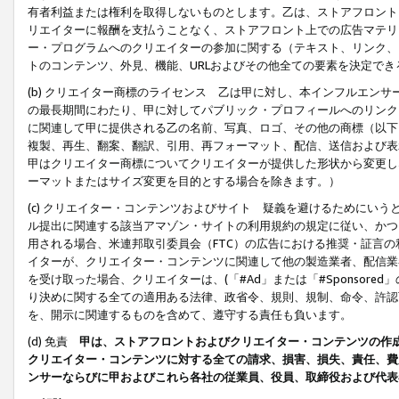
有者利益または権利を取得しないものとします。乙は、ストアフロントに
リエイターに報酬を支払うことなく、ストアフロント上での広告マテリア
ー・プログラムへのクリエイターの参加に関する（テキスト、リンク、
トのコンテンツ、外見、機能、URLおよびその他全ての要素を決定で
(b) クリエイター商標のライセンス 乙は甲に対し、本インフルエン
の最長期間にわたり、甲に対してパブリック・プロフィールへのリンク
に関連して甲に提供される乙の名前、写真、ロゴ、その他の商標（以下
複製、再生、翻案、翻訳、引用、再フォーマット、配信、送信および表
甲はクリエイター商標についてクリエイターが提供した形状から変更し
ーマットまたはサイズ変更を目的とする場合を除きます。）
(c) クリエイター・コンテンツおよびサイト 疑義を避けるためにい
ル提出に関連する該当アマゾン・サイトの利用規約の規定に従い、かつ、
用される場合、米連邦取引委員会（FTC）の広告における推奨・証言
イターが、クリエイター・コンテンツに関連して他の製造業者、配信業
を受け取った場合、クリエイターは、(「#Ad」または「#Sponsor
り決めに関する全ての適用ある法律、政省令、規則、規制、命令、許認
を、開示に関連するものを含めて、遵守する責任も負います。
(d) 免責
甲は、ストアフロントおよびクリエイター・コンテンツの作
クリエイター・コンテンツに対する全ての請求、損害、損失、責任、費
ンサーならびに甲およびこれら各社の従業員、役員、取締役および代表