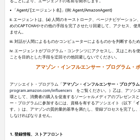
ることにより、エージェントの名前を開示します。
• 「Agent/ [エージェント名]」(例: Agent/AmazonAgent)
ii. エージェントは、(a) 人間のキーストローク、ページナビゲーシ
めのCAPTCHAやその他の手段を完了させたり回避して、アクセス、
ません。
iii. 対話が人間によるものかコンピューターによるものかを判断する
iv. エージェントがプログラム・コンテンツにアクセスし、又はこれ
ことを目的とした手段を迂回その他回避しないでください。
アマゾン・インフルエンサー・プログラム・
アソシエイト・プログラム「
アマゾン・インフルエンサー・プログラム
program.amazon.com/influencers
をご覧ください。）乙は、アソシエ
環として、消費者の購入を促進するソーシャルメディアのプレゼンスと
ー・プログラムに参加するには、資格を有するアソシエイト（以下「
イ
す。）は、アマゾンの質的量的基準を満たし、登録プロセスを完了し、
しなければなりません。
1.
登録情報、ストアフロント