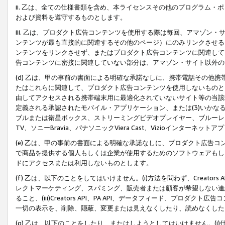
ii. 乙は、全ての仕様書類を含め、本ライセンスその他のプログラム
および資料を遵守するものとします。
iii. 乙は、プロダクト広告コンテンツを使用する際は毎回、アマゾ
ンテンツが最も直接的に関連するその他のページ）にのみリンクさせる
ンテンツをリンクさせず、またはプロダクト広告コンテンツに関連して
告コンテンツに密接に関連していない部分は、アマゾン・サイト以外の
(d) 乙は、甲の事前の書面による明確な承諾なしに、携帯電話その他
たはこれらに関連して、プロダクト広告コンテンツを使用しないものと
由してアクセスされる携帯端末用に最適化されていないサイト等の当該端
定義される承認されたモバイル・アプリケーション、または(3)いか
ブルまたは衛星ボックス、ストリーミングビデオプレイヤー、ブルーレイ
TV、ソニーBravia、パナソニックViera Cast、Vizioインター
(e) 乙は、甲の事前の書面による明確な承諾なしに、プロダクト広告
で商品を提供する個人もしくは企業が使用するためのソフトウェアもしくはその
ドにアクセスまたは利用しないものとします。
(f) 乙は、以下のことをしてはいけません。(i)方法を問わず、Creator
レクトマーケティング、スパミング、販売者または顧客が希望しない連
ること、(iii)Creators API、PA API、データフィード、プ
一切の表示を、削除、隠蔽、変更または見えなくしたり、読めなくした
(g) 乙は、以下のことをしたり、またはしようとしてはいけません。(