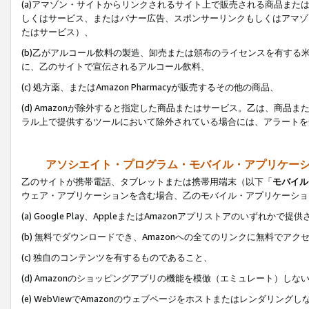
(a)アマゾン・サイトからリンクされるサイト上で販売される商品またはサ
しくはサービス、またはバナー広告、スポンサーリンクもしくはアマゾ
たはサービス）、
(b)乙がアルコール飲料の製造、卸売または頒布のライセンスを有す
に、乙のサイトで宣伝されるアルコール飲料、
(c) 処方薬、またはAmazon Pharmacyが販売するその他の商品、
(d) Amazonが除外すると指定した商品またはサービス。乙は、商品また
ラル上で提供するツールにおいて除外されている場合には、アラートを
アソシエイト・プログラム・モバイル・アプリケー
乙のサイトが携帯電話、タブレットまたは携帯用端末（以下「
モバイル
ウェア・アプリケーションを含む場合、乙のモバイル・アプリケーショ
(a) Google Play、AppleまたはAmazonアプリストアのいずれかで
(b) 無料でダウンロードでき、Amazonへの全てのリンクに無料でアク
(c) 独自のコンテンツを有するものであること、
(d) Amazonのショッピングアプリの機能を模倣（エミュレート）しな
(e) WebViewでAmazonのウェブページをホストまたはレンダリング