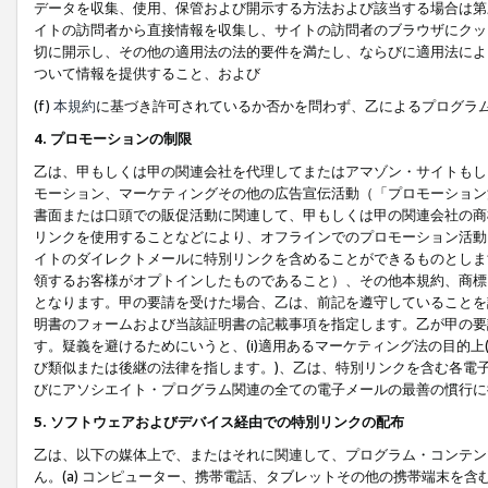
データを収集、使用、保管および開示する方法および該当する場合は第
イトの訪問者から直接情報を収集し、サイトの訪問者のブラウザにクッ
切に開示し、その他の適用法の法的要件を満たし、ならびに適用法によ
ついて情報を提供すること、および
(f)
本規約
に基づき許可されているか否かを問わず、乙によるプログラ
4. プロモーションの制限
乙は、甲もしくは甲の関連会社を代理してまたはアマゾン・サイトもし
モーション、マーケティングその他の広告宣伝活動（「プロモーション
書面または口頭での販促活動に関連して、甲もしくは甲の関連会社の商
リンクを使用することなどにより、オフラインでのプロモーション活動
イトのダイレクトメールに特別リンクを含めることができるものとしま
領するお客様がオプトインしたものであること）、その他本規約、商標
となります。甲の要請を受けた場合、乙は、前記を遵守していることを
明書のフォームおよび当該証明書の記載事項を指定します。乙が甲の要
す。疑義を避けるためにいうと、(i)適用あるマーケティング法の目的上(例
び類似または後継の法律を指します。)、乙は、特別リンクを含む各電子
びにアソシエイト・プログラム関連の全ての電子メールの最善の慣行に
5. ソフトウェアおよびデバイス経由での特別リンクの配布
乙は、以下の媒体上で、またはそれに関連して、プログラム・コンテン
ん。(a) コンピューター、携帯電話、タブレットその他の携帯端末を