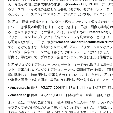
ん、修復その他二次的成果物の作成。(ii)Creators API、PA 
るソースコードその他の基礎となる要素（モデル、モデルパラメーター
るため、リバースエンジニアリング、ディスアセンブル、ディコンパイ
(h) 乙は、画像で構成されるプロダクト広告コンテンツを保存または
については最長24時間保存することができます。乙は、画像で構成さ
ることができますが、その場合、乙は、その後直ちに Creators AP
プリケーション上のプロダクト広告コンテンツを刷新することにより、
ら通知がない限り、乙は、個別のAmazon Standard Identification Nu
することができます。前記にかかわらず、乙のアプリケーションがクラ
プロダクト広告コンテンツを保存またはキャッシュしてはいけません。
以内に、甲に対して、プロダクト広告コンテンツを含むまたは使用する
(i) 乙がプロダクト広告コンテンツをデータフィードから取得する場合または
ン上に表示されるプロダクト広告コンテンツの刷新頻度が1時間に1回
報に隣接して、時刻/日付の表示を含めるものとします。ただし、乙の
び刷新と同日中である間は、表示のうち日付の部分を省略することがで
• Amazon.co.jp 価格： ¥3,277 (2008年1月7日 14:11（日本標準
• Amazon.co.jp 価格： ¥3,277 (14:11（日本標準時）時点 −詳しくは
また、乙は、下記の免責文言を、価格情報または入手可能性についての
ップアップその他類似の方法で表示しなければなりません。「価格およ
本商品の購入においては、購入の時点で（該当するアマゾン・サイト）