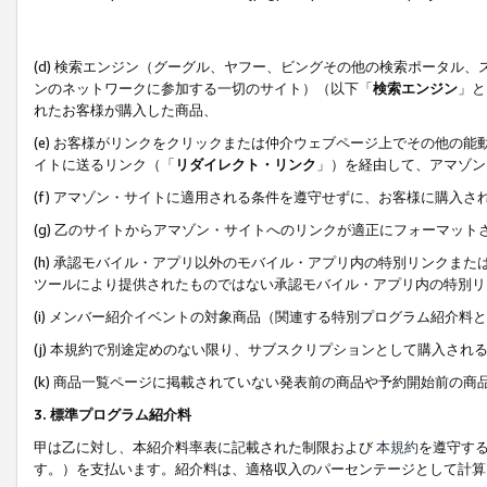
(d) 検索エンジン（グーグル、ヤフー、ビングその他の検索ポータル
ンのネットワークに参加する一切のサイト）（以下「
検索エンジン
」と
れたお客様が購入した商品、
(e) お客様がリンクをクリックまたは仲介ウェブページ上でその他の
イトに送るリンク（「
リダイレクト・リンク
」）を経由して、アマゾン
(f) アマゾン・サイトに適用される条件を遵守せずに、お客様に購入さ
(g) 乙のサイトからアマゾン・サイトへのリンクが適正にフォーマッ
(h) 承認モバイル・アプリ以外のモバイル・アプリ内の特別リンクまたはC
ツールにより提供されたものではない承認モバイル・アプリ内の特別リ
(i) メンバー紹介イベントの対象商品（関連する特別プログラム紹介料と
(j) 本規約で別途定めのない限り、サブスクリプションとして購入され
(k) 商品一覧ページに掲載されていない発表前の商品や予約開始前の商
3. 標準プログラム紹介料
甲は乙に対し、本紹介料率表に記載された制限および
本規約
を遵守す
す。）を支払います。紹介料は、適格収入のパーセンテージとして計算