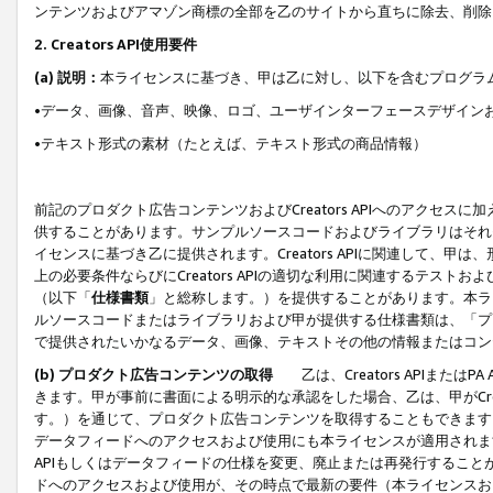
ンテンツおよびアマゾン商標の全部を乙のサイトから直ちに除去、削除
2. Creators API使用要件
(a) 説明：
本ライセンスに基づき、甲は乙に対し、以下を含むプログラ
•データ、画像、音声、映像、ロゴ、ユーザインターフェースデザイン
•テキスト形式の素材（たとえば、テキスト形式の商品情報）
前記のプロダクト広告コンテンツおよびCreators APIへのアクセスに
供することがあります。サンプルソースコードおよびライブラリはそれ
イセンスに基づき乙に提供されます。Creators APIに関連して
上の必要条件ならびにCreators APIの適切な利用に関連するテ
（以下「
仕様書類
」と総称します。）を提供することがあります。本ラ
ルソースコードまたはライブラリおよび甲が提供する仕様書類は、「プ
で提供されたいかなるデータ、画像、テキストその他の情報またはコン
(b) プロダクト広告コンテンツの取得
乙は、Creators APIま
きます。甲が事前に書面による明示的な承認をした場合、乙は、甲がCreator
す。）を通じて、プロダクト広告コンテンツを取得することもできます
データフィードへのアクセスおよび使用にも本ライセンスが適用されます。乙は
APIもしくはデータフィードの仕様を変更、廃止または再発行することがで
ドへのアクセスおよび使用が、その時点で最新の要件（本ライセンスお