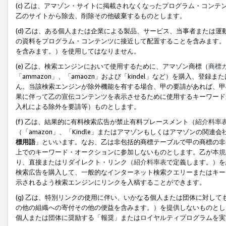
(c) 乙は、アマゾン・サイトに掲載されなくなったプログラム・コン
乙のサイトから除去、削除その他破棄するものとします。
(d) 乙は、ある個人または企業による製品、サービス、当事者または
の資料をプログラム・コンテンツに接近して配置することを含みます。
を含みます。）を使用してはなりません。
(e) 乙は、検索エンジンにおいて使用するために、アマゾン商標（
商標
「ammazon」、「amaozn」および「kindel」など）を購入
ん。当該検索エンジンが除外機能を有する場合、甲の要請があれば、甲
果に伴って乙の宣伝コンテンツを表示させるために使用するキーワード
入札による除外を要請等）ものとします。
(f) 乙は、結果的に有料検索広告が禁止有料プレースメント（
紹介料率
（「amazon」、「Kindle」またはアマゾンもしくはアマゾンの
標用語
」といいます。なお、乙は非包括的商標テーブルで甲の商標の非
上でのキーワード・オークションに参加しないものとします。乙が
本規
り、直接またはリダイレクト・リンク（
紹介料率表
で定義します。）を
検索広告を購入して、一般的なインターネット検索クエリーまたはキー
示されるよう検索エンジンにリンクを入稿することができます。
(g) 乙は、特別リンクの使用に伴い、いかなる個人または団体に対し
の他の組織への寄付その他の便益を含みます。）を提供しないものとし
個人または団体に奨励する「報奨」またはロイヤルティプログラムを実