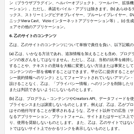
ン（ブラウザプラグイン、ヘルパーオブジェクト、ツールバー、拡張機
ーション）。ただし、承認モバイル・アプリは除きます。(b) あらゆ
ックス、ストリーミングビデオプレイヤー、ブルーレイプレイヤー、DVDプ
ニックViera Cast、Vizioインターネットアプリケーション等）。(
ェアその他のアプリケーション。
6. 乙のサイトのコンテンツ
乙は、乙のサイトのコンテンツについて単独で責任を負い、以下記載の
(a) 乙は、いかなる方法であれ、追加情報を加えることも含め、プロ
ンツの改ざんをしてはなりません。ただし、乙は、当初の比率を維持し
することや、テキストの意味を大幅に変更しない方法または事実として
コンテンツの一部を省略することはできます。甲が乙に提供することが
シー規約情報へのリンク）としてフォーマットされていないアマゾン・
設けることなく、乙は、「プライバシー情報」へのリンクを削除したり
または判読できないようにしないものとします。
(b) 乙は、プログラム・コンテンツやCreators API、データフ
ブライセンスまたは譲渡しないものとします。例えば、乙は、乙がプロ
はその他付与することが要求されるような、乙サイト以外での広告（サ
なるアプリケーション、プラットフォーム、サイトまたはサービス上で
り、使用を奨励しないものとします。 また、乙は、乙のサイトではな
トではないサイト上でかかるリンクを表示しないものとします。