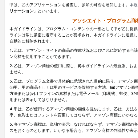
甲は、乙のアプリケーションを審査し、参加の可否を通知します。
本規
リケーション
」といいます。
アソシエイト・プログラム商
本ガイドラインは、プログラム・コンテンツの一部として甲が乙に提供
ラインは常に厳密に遵守することが要求され、本ガイドラインに違反し
自動的に解除されます。
1. 乙は、アマゾン・サイトの商品の在庫状況およびこれに対応する
ン商標を使用することができます。
2. 乙は、アマゾン商標の使用に際し、(i)本ガイドラインの最新版、およ
ません。
3. 乙は、プログラム文書で具体的に承認された目的に限り、アマゾン
(ii)甲、甲の商品もしくは甲のサービスを毀損する方法、(iii)アマ
方法または(iv)オフラインの素材または電子メール（印刷物、郵便、S
用または表示してはなりません。
4. 甲は、乙が使用するアマゾン商標の画像を提供します。乙は、方
率、色彩またはフォントを変更してはならず、アマゾン商標にいかなる
5. 各アマゾン商標は、単独で表示しなければならず、アマゾン商標
スをおくものとします。いかなる場合も、アマゾン商標の判読性や表示