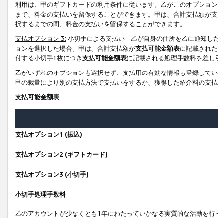
利用は、甲のギフトカードの利用条件に従います。乙がこのオプション
まで、料金の支払いを留保することができます。甲は、合計支払額が支
択するまでの間、料金の支払いを留保することができます。
支払オプション 3:
小切手による支払い 乙が自身の住所を乙に通知し
ョンを選択した場合、甲は、合計支払額が
支払可能金額表
に記載された
付する小切手1枚につき
支払可能金額表
に記載される処理手数料を差し
乙がいずれのオプションも選択せず、支払用の有効な情報も登録してい
甲の裁量により別の支払方法で支払いをするか、獲得した紹介料の支払
支払可能金額表
支払オプション1 (振込)
支払オプション2 (ギフトカード)
支払オプション3 (小切手)
小切手処理手数料
乙のアカウントが少なくとも1年にわたっていかなる実質的な活動を行