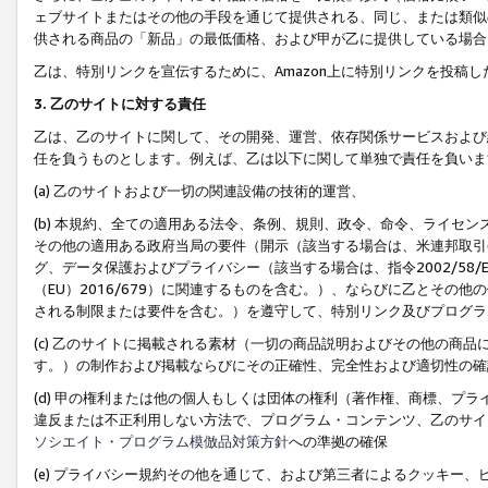
ェブサイトまたはその他の手段を通じて提供される、同じ、または類似
供される商品の「新品」の最低価格、および甲が乙に提供している場合
乙は、特別リンクを宣伝するために、Amazon上に特別リンクを投稿し
3. 乙のサイトに対する責任
乙は、乙のサイトに関して、その開発、運営、依存関係サービスおよび
任を負うものとします。例えば、乙は以下に関して単独で責任を負いま
(a) 乙のサイトおよび一切の関連設備の技術的運営、
(b) 本規約、全ての適用ある法令、条例、規則、政令、命令、ライセ
その他の適用ある政府当局の要件（開示（該当する場合は、米連邦取引
グ、データ保護およびプライバシー（該当する場合は、指令2002/58
（EU）2016/679）に関連するものを含む。）、ならびに乙とそ
される制限または要件を含む。）を遵守して、特別リンク及びプログラ
(c) 乙のサイトに掲載される素材（一切の商品説明およびその他の商
す。）の制作および掲載ならびにその正確性、完全性および適切性の確
(d) 甲の権利または他の個人もしくは団体の権利（著作権、商標、プ
違反または不正利用しない方法で、プログラム・コンテンツ、乙のサイ
ソシエイト・プログラム模倣品対策方針
への準拠の確保
(e) プライバシー規約その他を通じて、および第三者によるクッキー