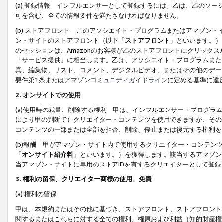
(a) 登録情報 インフルエンサーとして登録するには、乙は、乙のソ
可を含む、全ての情報要件を満たさなければなりません。
(b) ストアフロント このアソシエイト・プログラムまたはアマゾン
ン・サイトのストアフロント（以下「
ストアフロント
」といいます。）
のセッションは、Amazonのお客様が乙のストアフロントにクリック
「サービス提供」に相当します。乙は、アソシエイト・プログラムまた
真、編集物、リスト、コメント、デジタルビデオ、またはその他のデー
要件第1条または
アマゾンコミュニティガイドライン
に定める基準に違
2.
オンサイトでの使用
(a)使用時の裁量、削除する権利 甲は、インフルエンサー・プログラ
により甲の判断で）クリエイター・コンテンツを使用できますが、その
コンテンツの一部または全部を拒否、削除、停止または復元する権利を
(b)報酬 甲がアマゾン・サイト内で使用するクリエイター・コンテン
「
オンサイト紹介料
」といいます。）を獲得します。該当するアマゾン
当アマゾン・サイトに専用のストアIDを有するクリエイターとして登
3.
権利の留保、クリエイター商標の使用、免責
(a) 権利の留保
甲は、本規約またはその他に基づき、ストアフロント、ストアフロント
関するまたはこれらに対する全ての権利、権原および利益（知的財産権