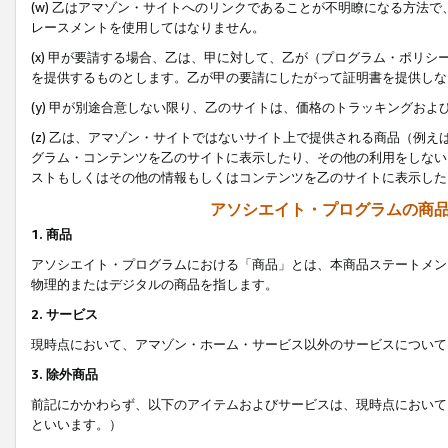
(w) 乙はアマゾン・サイトへのリンクであることが不明瞭になる方法
レースメントを使用してはなりません。
(x) 甲が要請する場合、乙は、甲に対して、乙が（プログラム・ポリ
を提供するものとします。乙が甲の要請にしたがって証明書を提供しな
(y) 甲が別途合意しない限り、乙のサイトは、価格のトラッキングお
(z) 乙は、アマゾン・サイトではないサイト上で提供される商品（例
グラム・コンテンツを乙のサイトに表示したり、その他の利用をしない
ストもしくはその他の情報もしくはコンテンツを乙のサイトに表示した
アソシエイト・プログラムの商
1. 商品
アソシエイト・プログラムにおける「商品」とは、本商品ステートメン
物理的またはデジタルの商品を指します。
2. サービス
現時点において、アマゾン・ホーム・サービス以外のサービスについて
3. 除外商品
前記にかかわらず、以下のアイテムおよびサービスは、現時点において
といいます。）