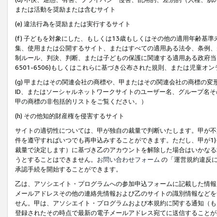
または活動を奨励または含むサイト
(e) 違法行為を奨励または実行するサイト
(f) 子どもを対象にした、もしくは13歳もしくはその他の適用年齢
集、使用または公開するサイト、またはすべての適用ある法令、条例、
制ルール、判決、判断、または子どもの保護に関連する適用ある政府当局の要
6501-6506)もしくはこれらに基づき公布された規則、または児童オ
(g) 甲またはその関連会社の商標や、甲またはその関連会社の商標の
ID、またはソーシャルネットワークサイトのユーザー名、グループ名
甲の商標の非包括的リストをご覧ください。）
(h) その他知的財産権を侵害するサイト
サイトの適切性については、甲が独自の裁量で判断いたします。甲が不
件を遵守すればいつでも再申込みすることができます。ただし、甲が1)
裁量で決定します）に基づき乙のアカウントを解除した場合はいかなる
うとすることはできません。
お問い合わせフォーム
の「運営規約違反に
承認手続を開始することができます。
乙は、アソシエイト・プログラムへの参加申込フォームに記載した情報
メールアドレスその他の連絡先情報および乙のサイトの識別情報などを
せん。甲は、アソシエイト・プログラムおよび本規約に関する通知（も
登録されたその時点で最新の電子メールアドレス宛てに送信することが