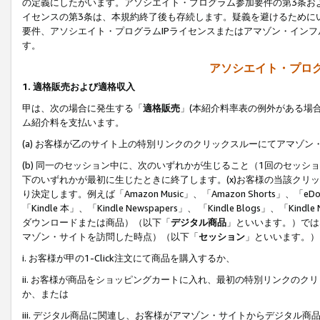
の定義にしたがいます。アソシエイト・プログラム参加要件の第3条お
イセンスの第3条は、本規約終了後も存続します。疑義を避けるためにい
要件、アソシエイト・プログラムIPライセンスまたはアマゾン・イン
す。
アソシエイト・プログ
1. 適格販売および適格収入
甲は、次の場合に発生する「
適格販売
」(本紹介料率表の例外がある場
ム紹介料を支払います。
(a) お客様が乙のサイト上の特別リンクのクリックスルーにてアマゾン
(b) 同一のセッション中に、次のいずれかが生じること（1回のセッ
下のいずれかが最初に生じたときに終了します。(x)お客様の当該クリッ
り決定します。例えば「Amazon Music」、「Amazon Shorts」、「eDo
「Kindle 本」、「Kindle Newspapers」、 「Kindle Blogs」、「
ダウンロードまたは商品）（以下「
デジタル商品
」といいます。）では
マゾン・サイトを訪問した時点）（以下「
セッション
」といいます。）
i. お客様が甲の1-Click注文にて商品を購入するか、
ii. お客様が商品をショッピングカートに入れ、最初の特別リンクの
か、または
iii. デジタル商品に関連し、お客様がアマゾン・サイトからデジタ