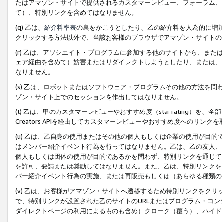
たはアマゾン・サイトで提供されるカスタマーレビュー、フォーラム、
て）、特別リンクを含めてはなりません。
(q) 乙は、
紹介料率表
の裏をかこうとしたり、乙の紹介料を人為的に増
クリックする方法以外で、当該お客様のブラウザでアマゾン・サイトの
(r) 乙は、アソシエイト・プログラムに参加する他のサイトから、ま
ェア経由を含めて）妨害またはリダイレクトしようとしたり、または、
なりません。
(s) 乙は、ロボットまたはソフトウェア・プログラムその他の方法を
ゾン・サイト上でのセッションを作出してはなりません。
(t) 乙は、甲のカスタマーレビューやおすすめ度（star rating
Creators APIを経由してカスタマーレビューやおすすめ度へのリンク
(u) 乙は、乙自身の使用またはその他の個人もしくは企業の使用が目
はメンバー紹介イベント行為を行ってはなりません。乙は、乙の友人、
個人もしくは団体の使用が目的であるかを問わず、特別リンクを通じて
を許可、要請または奨励してはなりません。また、乙は、特別リンクを
バー紹介イベント行為の実施、または再販売もしくは（あらゆる種類の
(v) 乙は、お客様がアマゾン・サイトへ遷移するため特別リンクをク
で、特別リンクが設置された乙のサイトのURLまたはプログラム・コ
ダイレクトページの利用によるものも含め）クローク（覆う）、ハイド