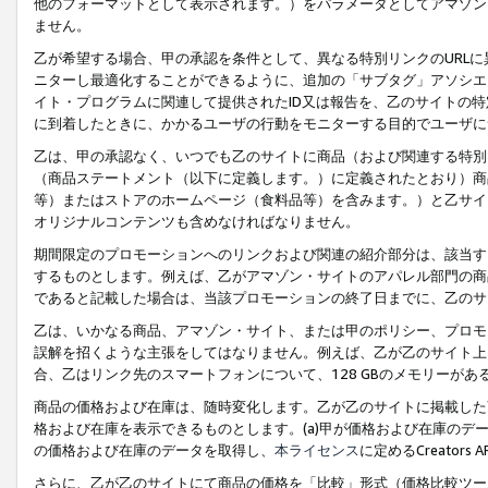
他のフォーマットとして表示されます。）をパラメータとしてアマゾン
ません。
乙が希望する場合、甲の承認を条件として、異なる特別リンクのURL
ニターし最適化することができるように、追加の「サブタグ」アソシエ
イト・プログラムに関連して提供されたID又は報告を、乙のサイトの
に到着したときに、かかるユーザの行動をモニターする目的でユーザに
乙は、甲の承認なく、いつでも乙のサイトに商品（および関連する特別
（商品ステートメント（以下に定義します。）に定義されたとおり）商
等）またはストアのホームページ（食料品等）を含みます。）と乙サイ
オリジナルコンテンツも含めなければなりません。
期間限定のプロモーションへのリンクおよび関連の紹介部分は、該当す
するものとします。例えば、乙がアマゾン・サイトのアパレル部門の商
であると記載した場合は、当該プロモーションの終了日までに、乙のサ
乙は、いかなる商品、アマゾン・サイト、または甲のポリシー、プロモ
誤解を招くような主張をしてはなりません。例えば、乙が乙のサイト上に
合、乙はリンク先のスマートフォンについて、128 GBのメモリーが
商品の価格および在庫は、随時変化します。乙が乙のサイトに掲載した
格および在庫を表示できるものとします。(a)甲が価格および在庫のデータを
の価格および在庫のデータを取得し、
本ライセンス
に定めるCreator
さらに、乙が乙のサイトにて商品の価格を「比較」形式（価格比較ツー