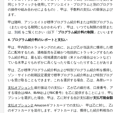
同じトラフィックを使用してアソシエイト・プログラムと別のプログラ
の操作や組み合わせによるもの）、甲は、手数料の支払いの留保および
ます。
甲は随時、アソシエイトが標準プログラム紹介料または特別プログラム
（またいかなる期間にもかかわらず）、甲は、いつでも制限の全部また
は、
別紙
をご覧ください（以下「
プログラム紹介料の制限
」といいま
6. プログラム紹介料のレポートと支払い
甲は、甲内部のトラッキングのために、および乙が当該月に獲得した標
乙に配布するため、適格販売を正確かつ包括的にトラッキングするため
ラム紹介料は、最も近い現地通貨の金額（米ドルの場合はセントなど）
ている水準よりもわずかに高くなったり低くなったりすることがありま
甲は、乙が標準プログラム紹介料および特別プログラム紹介料を獲得し
ゾン・サイトの初期設定通貨で標準プログラム紹介料および特別プログ
いを受け取ることもできます。これを選択する場合、乙は、為替レート
支払オプション1:
銀行振込での支払い 乙が乙の銀行名、口座番号、ア
する場合はABA、IBANおよびBIC番号）を乙に提供することにより
プションを選択した場合、甲は、乙に対する合計支払額が
支払可能金額
支払オプション2:
Amazonギフトカードでの支払い 甲は乙に対し、
のギフトカードを送付します。ギフトカードは、獲得した紹介料相当の