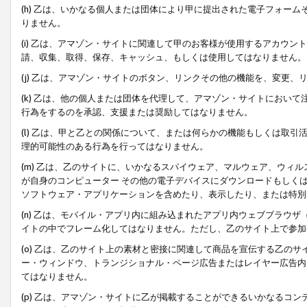
(h) 乙は、いかなる個人または団体により甲に提出された電子フォー
りません。
(i) 乙は、アマゾン・サイトに関連して甲のお客様が使用するアカウ
請、収集、取得、保存、キャッシュ、もしくは使用してはなりません。
(j) 乙は、アマゾン・サイトのボタン、リンクその他の機能を、変更
(k) 乙は、他の個人または団体を代理して、アマゾン・サイトにおい
行為をするのを承認、支援または奨励してはなりません。
(l) 乙は、甲と乙との関係について、または何らかの機能もしくは取
理的可能性のある行為を行ってはなりません。
(m) 乙は、乙のサイトに、いかなるスパイウェア、マルウェア、ウィ
が自身のコンピューター その他の電子デバイスにダウンロードもしく
ソフトウェア・アプリケーションを含めたり、表示したり、または特別
(n) 乙は、モバイル・アプリ内に組み込まれたアプリ内ウェブブラウザ
イトの中でフレーム化してはなりません。ただし、乙のサイト上で参加
(o) 乙は、乙のサイト上の素材と密接に関連して商品を宣伝する乙の
ー・ウィンドウ、トランジショナル・ページ広告またはレイヤー広告内
てはなりません。
(p) 乙は、アマゾン・サイトに乙が掲載することができるいかなるコ