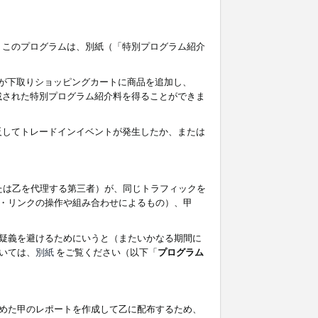
す。このプログラムは、別紙（「特別プログラム紹介
者が下取りショッピングカートに商品を追加し、
記載された特別プログラム紹介料を得ることができま
違反してトレードインイベントが発生したか、または
たは乙を代理する第三者）が、同じトラフィックを
・リンクの操作や組み合わせによるもの）、甲
疑義を避けるためにいうと（またいかなる期間に
いては、
別紙
をご覧ください（以下「
プログラム
めた甲のレポートを作成して乙に配布するため、