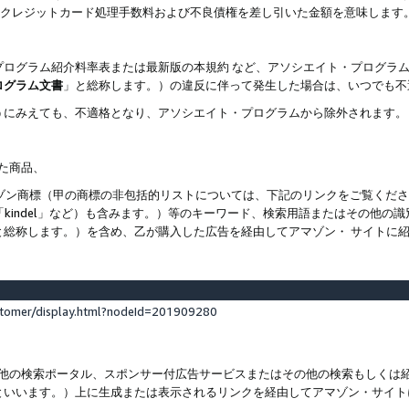
ト、クレジットカード処理手数料および不良債権を差し引いた金額を意味します
プログラム紹介料率表または最新版の本規約 など、アソシエイト・プログラ
ログラム文書
」と総称します。）の違反に伴って発生した場合は、いつでも不
うにみえても、不適格となり、アソシエイト・プログラムから除外されます。
れた商品、
他のアマゾン商標（甲の商標の非包括的リストについては、下記のリンクをご覧く
よび「kindel」など）も含みます。）等のキーワード、検索用語またはその
と総称します。）を含め、乙が購入した広告を経由してアマゾン・ サイトに
stomer/display.html?nodeId=201909280
その他の検索ポータル、スポンサー付広告サービスまたはその他の検索もしく
といいます。）上に生成または表示されるリンクを経由してアマゾン・サイト