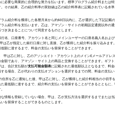
めに必要な商業的に合理的な努力を払います。標準プログラム紹介料または特
す。その結果、乙の紹介料率の実効値は乙の紹介料率表に記載されている水準
グラム紹介料を獲得した各暦月末から約60日以内に、乙が選択した下記記載
グラム紹介料を支払います。乙は、アマゾン・サイトの初期設定通貨以外の通
基づき決まることについて同意するものとします。
行名、口座番号、アカウント名と同じメインユーザーの口座名義人名および
より、甲は乙が指定した銀行口座に対し直接、乙が獲得した紹介料を振り込みま
最低額に達するまで、料金の支払いを留保することができます。
払い 甲は乙に対し、乙のアソシエイト・アカウント上のメインEメールアドレ
の金額であり、アマゾン・サイト上の商品と交換することができます。ギフト
甲は、合計支払額が
支払可能金額表
に記載された最低額以上となるまで、料金
過する場合、乙が代わりの支払オプションを選択するまでの間、料金の支払い
の住所を乙に通知した後、甲は乙に対し、乙が獲得した紹介料相当の小切手
れた最低額に達するまで、紹介料の支払いを留保することができるとともに、
す。
効な情報も登録していない場合、甲は、乙が支払方法を選択するまでまたは当
払いを留保することができるものとします。