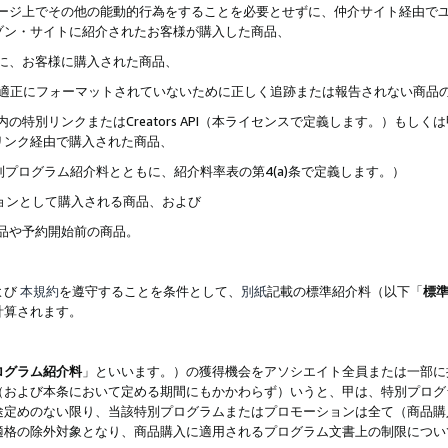
ブページ上でその他の能動的行為をすることを必要とせずに、仲介サイト経由で
ゾン・サイトに紹介されたお客様が購入した商品、
ずに、お客様に購入された商品、
クが適正にフォーマットされていないために正しく追跡または報告されない商品
内の特別リンクまたはCreators API（本ライセンスで定義します。）も
リンク経由で購入された商品、
特別プログラム紹介料とともに、紹介料率表の第4(a)条で定義します。）
ションとして購入される商品、および
商品や予約開始前の商品。
よび
本規約
を遵守することを条件として、
別紙
記載の標準紹介料（以下「
標
計算されます。
ログラム紹介料
」といいます。）の獲得機会をアソシエイト全員または一部に
（および本条において定める期間にもかかわらず）いうと、甲は、特別プログ
途定めのない限り、当該特別プログラムまたはプロモーションは全て（商品購
適格の除外対象となり、商品購入に適用されるプログラム文書上の制限につい