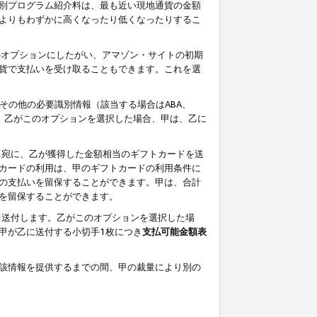
別プログラム紹介料は、最も近い現地通貨の金額
よりもわずかに高くなったり低くなったりするこ
のオプションにしたがい、アマゾン・サイトの初期
貨で支払いを受け取ることもできます。これを選
その他の必要識別情報（該当する場合はABA、
す。乙がこのオプションを選択した場合、甲は、乙に
ス宛に、乙が獲得した金額相当のギフトカードを送
カードの利用は、甲のギフトカードの利用条件に
の支払いを留保することができます。甲は、合計
を留保することができます。
を送付します。乙がこのオプションを選択した場
甲が乙に送付する小切手1枚につき
支払可能金額表
該情報を提供するまでの間、甲の裁量により別の