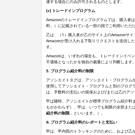
連する場合にのみ許可されるものとします。
(c) トレードインプログラム
Amazonのトレードインプログラムでは、購入者
料」）に記載されている一部の国でご利用いただ
乙は、（1）購入者が乙のサイト上のAmazon
Amazonが受け入れる下取りリクエストを送信し
す。
Amazonは、いずれの場合も、トレードインイベ
不適格となったかを独自の裁量により判断します
5. プログラム紹介料の制限
アソシエイトタグは、アソシエイト・プログラム
使用してアソシエイト・プログラムと別のプログ
は、手数料の支払いの留保および/または乙のア
甲は随時、アソシエイトが標準プログラム紹介料
もかかわらず）、甲は、いつでも制限の全部また
紹介料の制限
」といいます。）。
6. プログラム紹介料のレポートと支払い
甲は、甲内部のトラッキングのために、および乙