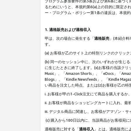
プログラム参加要件の第3条および第6条に基づく
るためにいうと、本規約第6(a)上の目的に限定
ー・プログラム・ポリシー第1条の違反は、本規
1. 適格販売および適格収入
甲は、次の場合に発生する「
適格販売
」(本紹介
す。
(a) お客様が乙のサイト上の特別リンクのクリッ
(b) 同一のセッション中に、次のいずれかが生
に生じたときに終了します。(x)お客様の当該クリ
Music」、「Amazon Shorts」、「eDocs」「Ama
Blogs」、「Kindle Newsfeeds」、「Ki
い商品を注文した時点、または(z)お客様が乙の
i. お客様が甲の1-Click注文にて商品を購入するか
ii. お客様が商品をショッピングカートに入れ
iii. デジタル商品に関連し、お客様がアマゾ
(c) 購入から180日以内に、当該商品がお客
適格販売に対する「
適格収入
」とは、適格販売に