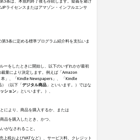
の第3条は、本規約終了後も存続します。疑義を避け
ムIPライセンスまたはアマゾン・インフルエンサ
の第3条に定める標準プログラム紹介料を支払いま
スルーをしたときに開始し、以下のいずれかが最初
裁量により決定します。例えば「Amazon
」、「Kindle Newspapers」、 「Kindle
は商品）（以下「
デジタル商品
」といいます。）ではな
ッション
」といいます。）、
ことにより、商品を購入するか、または
該商品を購入したとき、かつ、
払いがなされること。
売上税およびVATなど）、サービス料、クレジット