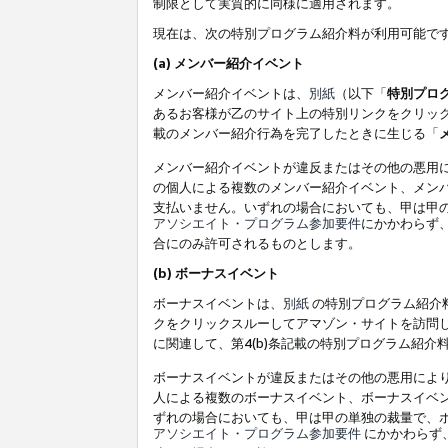
制限として実質的に同様に適用されます。
現在は、次の特別プログラム紹介料が利用可能で
(a) メンバー紹介イベント
メンバー紹介イベントは、
別紙
（以下「
特別プロ
あるお客様が乙のサイト上の特別リンクをクリック
載のメンバー紹介行為を完了したときに生じる「
メンバー紹介イベントが違反またはその他の悪用
の個人による複数のメンバー紹介イベント、メン
支払いません。いずれの場合においても、甲は甲
アソシエイト・プログラム参加要件
にかかわらず
合にのみ許可されるものとします。
(b) ボーナスイベント
ボーナスイベントは、
別紙
の特別プログラム紹介料
クをクリックスルーしてアマゾン・サイトを訪問し
に関連して、第4(b)条記載の特別プログラム紹介
ボーナスイベントが違反またはその他の悪用によ
人による複数のボーナスイベント、ボーナスイベ
ずれの場合においても、甲は甲の単独の裁量で、
アソシエイト・プログラム参加要件
にかかわらず