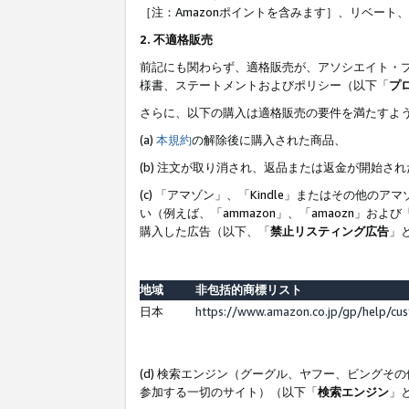
［注：Amazonポイントを含みます］、リベー
2. 不適格販売
前記にも関わらず、適格販売が、アソシエイト・
様書、ステートメントおよびポリシー（以下「
プ
さらに、以下の購入は適格販売の要件を満たすよ
(a)
本規約
の解除後に購入された商品、
(b) 注文が取り消され、返品または返金が開始さ
(c) 「アマゾン」、「Kindle」またはその
い（例えば、「ammazon」、「amaozn」お
購入した広告（以下、「
禁止リスティング広告
」
地域
非包括的商標リスト
日本
https://www.amazon.co.jp/gp/help/cu
(d) 検索エンジン（グーグル、ヤフー、ビング
参加する一切のサイト）（以下「
検索エンジン
」