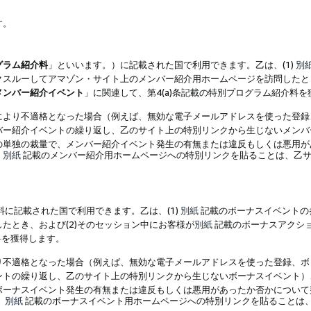
す。
グラム紹介料
」といいます。）に記載された国で利用できます。乙は、(1)
別
スルーしてアマゾン・サイト上のメンバー紹介用ホームページを訪問したとき
メンバー紹介イベント
」に関連して、第4(a)条記載の特別プログラム紹介料
により不適格となった場合（例えば、無効な電子メールアドレスを使った登録
バー紹介イベントの繰り返し、乙のサイト上の特別リンクから生じないメンバ
の単独の裁量で、メンバー紹介イベント発生の有無または違反もしくは悪用が
、
別紙
記載のメンバー紹介用ホームページへの特別リンクを貼ることは、乙サ
に記載された国で利用できます。乙は、(1)
別紙
記載のボーナスイベントの
たとき、および(2)そのセッション中にお客様が
別紙
記載のボーナスアクシ
料を獲得します。
り不適格となった場合（例えば、無効な電子メールアドレスを使った登録、ボ
ントの繰り返し、乙のサイト上の特別リンクから生じないボーナスイベント）
ボーナスイベント発生の有無または違反もしくは悪用があったか否かについて
、
別紙
記載のボーナスイベント用ホームページへの特別リンクを貼ることは