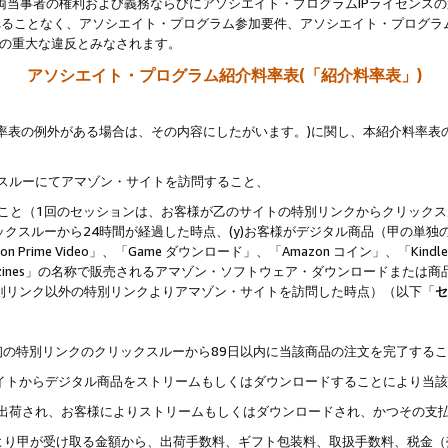
両当事者の権利および義務ならびにアソシエイト・プログラムIPライセンス
されることなく、アソシエイト・プログラム参加要件、アソシエイト・プログラ
約の重大な違反とみなされます。
アソシエイト・プログラム紹介料率表(「紹介料率表」)
料率表の例外がある場合は、その内容にしたがいます。)に関し、本紹介料率表
クスルーにてアマゾン・サイトを訪問すること、
じること（1回のセッションは、お客様が乙のサイトの特別リンクからクリック
ックスルーから24時間が経過した時点、(y)お客様がデジタル商品（甲の単独の
zon Prime Video」、「Game ダウンロード」、「Amazon コイン」、「Kindle 本
ndle Magazines」の名称で販売されるアマゾン・ソフトウェア・ダウンロードまた
特別リンク以外の特別リンクよりアマゾン・サイトを訪問した時点）（以下「
セ
、
、最初の特別リンクのクリックスルーから89日以内に当該商品の注文を完了する
ン・サイトからデジタル商品をストリームもしくはダウンロードすることにより当
様宛に出荷され、お客様によりストリームもしくはダウンロードされ、かつその支
より甲が受け取る金額から、出荷手数料、ギフト包装料、取扱手数料、税金（