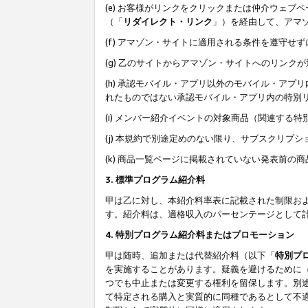
(e) お客様がリンクをクリックまたは仲介ウェ
（「
リダイレクト・リンク
」）を経由して、アマ
(f) アマゾン・サイトに適用される条件を遵守せ
(g) 乙のサイトからアマゾン・サイトへのリン
(h) 承認モバイル・アプリ以外のモバイル・アプリ
れたものではない承認モバイル・アプリ内の特別
(i) メンバー紹介イベントの対象商品（関連する
(j) 本規約で別途定めのない限り、サブスクリプ
(k) 商品一覧ページに掲載されていない発表前の
3. 標準プログラム紹介料
甲は乙に対し、本紹介料率表に記載された制限お
す。紹介料は、適格収入のパーセンテージとして
4. 特別プログラム紹介料またはプロモーション
甲は随時、追加または代替紹介料（以下「
特別プ
を実施することがあります。疑義を避けるために
つでも中止または変更する権利を留保します。別
て特定される購入と実質的に同種であるとして不