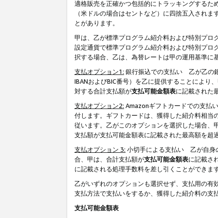
適格販売を正確かつ包括的にトラッキングするた
（米ドルの場合はセントなど）に四捨五入されま
とがあります。
甲は、乙が標準プログラム紹介料および特別プロ
設定通貨で標準プログラム紹介料および特別プロ
択する場合、乙は、為替レートは甲の運用基準に
支払オプション1:
銀行振込での支払い 乙が乙の銀
IBANおよびBIC番号）を乙に提供することに
対する合計支払額が
支払可能金額表
に記載された
支払オプション2:
Amazonギフトカードでの支
付します。ギフトカードは、獲得した紹介料相当
従います。乙がこのオプションを選択した場合、
支払額が支払可能金額表に記載された最高額を超
支払オプション 3:
小切手による支払い 乙が自身
合、甲は、合計支払額が
支払可能金額表
に記載さ
に記載される処理手数料を差し引くことができま
乙がいずれのオプションも選択せず、支払用の有
支払方法で支払いをするか、獲得した紹介料の支
支払可能金額表