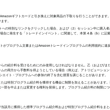
はAmazonギフトカードと引き換えに対象商品の下取りを行うことができま
けます。
サイトへの特別なリンクをクリックした場合、および（2）セッション中に購入
た場合に発生する「トレードインイベント」に関連して、本第 4 条（b）に
ントがプログラム文書またはAmazonトレードインプログラムの利用規約に
。
からの紹介料を受けるためにのみ使用しなければなりません。乙（および/ま
ラムの両方から手数料を得ようとしている場合（例えば、アトリビューション
ソシエイト・プログラムへの参加の終了を含む措置を講じることがあります。
または特別プログラム紹介料を獲得する機会に制限を加えることがあります。
は一部を中止または変更する権利を留保します。プログラム紹介料の制限につ
が当該月に獲得した標準プログラム紹介料および特別プログラム紹介料をまと