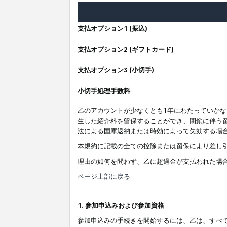
支払オプション1 (振込)
支払オプション2 (ギフトカード)
支払オプション3 (小切手)
小切手処理手数料
乙のアカウントが少なくとも1年にわたっていか
生した紹介料を留保することができ、閉鎖に伴う
法による国庫返納または時効によって失効する場
本規約に記載の全ての控除または留保により差し
理由の如何を問わず、乙に超過金が支払われた場
ページ上部に戻る
1. 参加申込みおよび参加資格
参加申込みの手続きを開始するには、乙は、すべ