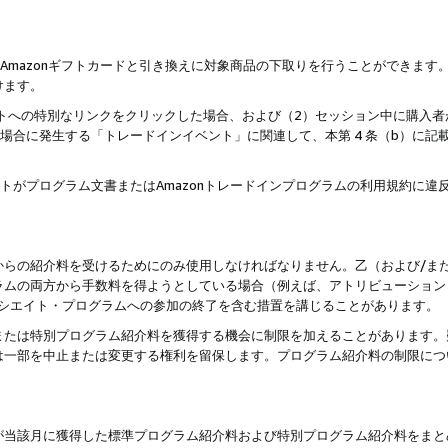
はAmazonギフトカードと引き換えに対象商品の下取りを行うことができま
けます。
サイトへの特別なリンクをクリックした場合、および（2）セッション中に購入
た場合に発生する「トレードインイベント」に関連して、本第 4 条（b）に
ントがプログラム文書またはAmazonトレードインプログラムの利用規約に
。
からの紹介料を受けるためにのみ使用しなければなりません。乙（および/ま
ラムの両方から手数料を得ようとしている場合（例えば、アトリビューション
ソシエイト・プログラムへの参加の終了を含む措置を講じることがあります。
または特別プログラム紹介料を獲得する機会に制限を加えることがあります。
は一部を中止または変更する権利を留保します。プログラム紹介料の制限につ
が当該月に獲得した標準プログラム紹介料および特別プログラム紹介料をまと