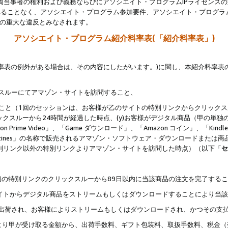
両当事者の権利および義務ならびにアソシエイト・プログラムIPライセンス
されることなく、アソシエイト・プログラム参加要件、アソシエイト・プログラ
約の重大な違反とみなされます。
アソシエイト・プログラム紹介料率表(「紹介料率表」)
料率表の例外がある場合は、その内容にしたがいます。)に関し、本紹介料率表
クスルーにてアマゾン・サイトを訪問すること、
じること（1回のセッションは、お客様が乙のサイトの特別リンクからクリック
ックスルーから24時間が経過した時点、(y)お客様がデジタル商品（甲の単独の
zon Prime Video」、「Game ダウンロード」、「Amazon コイン」、「Kindle 本
ndle Magazines」の名称で販売されるアマゾン・ソフトウェア・ダウンロードまた
特別リンク以外の特別リンクよりアマゾン・サイトを訪問した時点）（以下「
セ
、
、最初の特別リンクのクリックスルーから89日以内に当該商品の注文を完了する
ン・サイトからデジタル商品をストリームもしくはダウンロードすることにより当
様宛に出荷され、お客様によりストリームもしくはダウンロードされ、かつその支
より甲が受け取る金額から、出荷手数料、ギフト包装料、取扱手数料、税金（