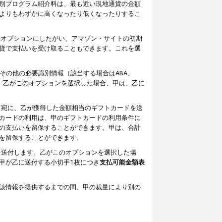
別プログラム紹介料は、最も近い現地通貨の金額
よりもわずかに高くなったり低くなったりするこ
のオプションにしたがい、アマゾン・サイトの初期
貨で支払いを受け取ることもできます。これを選
その他の必要識別情報（該当する場合はABA、
す。乙がこのオプションを選択した場合、甲は、乙に
ス宛に、乙が獲得した金額相当のギフトカードを送
カードの利用は、甲のギフトカードの利用条件に
の支払いを留保することができます。甲は、合計
を留保することができます。
を送付します。乙がこのオプションを選択した場
甲が乙に送付する小切手1枚につき
支払可能金額表
該情報を提供するまでの間、甲の裁量により別の