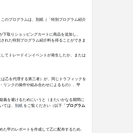
す。このプログラムは、別紙（「特別プログラム紹介
者が下取りショッピングカートに商品を追加し、
記載された特別プログラム紹介料を得ることができま
違反してトレードインイベントが発生したか、または
たは乙を代理する第三者）が、同じトラフィックを
・リンクの操作や組み合わせによるもの）、甲
疑義を避けるためにいうと（またいかなる期間に
いては、
別紙
をご覧ください（以下「
プログラム
めた甲のレポートを作成して乙に配布するため、