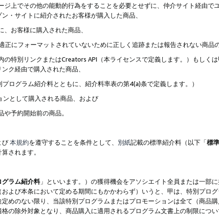
ブページ上でその他の能動的行為をすることを必要とせずに、仲介サイト経由で
ゾン・サイトに紹介されたお客様が購入した商品、
ずに、お客様に購入された商品、
クが適正にフォーマットされていないために正しく追跡または報告されない商品
内の特別リンクまたはCreators API（本ライセンスで定義します。）も
リンク経由で購入された商品、
特別プログラム紹介料とともに、紹介料率表の第4(a)条で定義します。）
ションとして購入される商品、および
商品や予約開始前の商品。
よび
本規約
を遵守することを条件として、
別紙
記載の標準紹介料（以下「
標
計算されます。
ログラム紹介料
」といいます。）の獲得機会をアソシエイト全員または一部に
（および本条において定める期間にもかかわらず）いうと、甲は、特別プログ
途定めのない限り、当該特別プログラムまたはプロモーションは全て（商品購
適格の除外対象となり、商品購入に適用されるプログラム文書上の制限につい