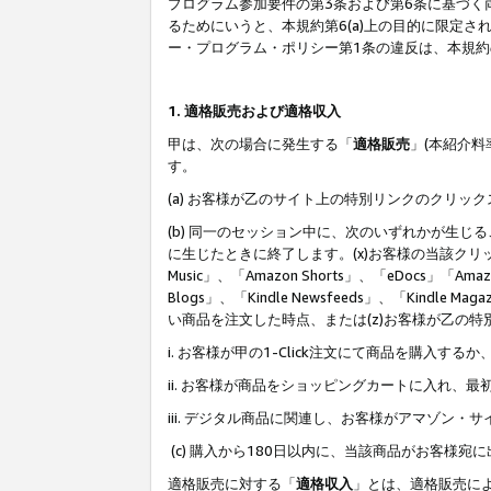
プログラム参加要件の第3条および第6条に基づく
るためにいうと、本規約第6(a)上の目的に限定
ー・プログラム・ポリシー第1条の違反は、本規
1. 適格販売および適格収入
甲は、次の場合に発生する「
適格販売
」(本紹介
す。
(a) お客様が乙のサイト上の特別リンクのクリッ
(b) 同一のセッション中に、次のいずれかが生
に生じたときに終了します。(x)お客様の当該クリ
Music」、「Amazon Shorts」、「eDocs」「Ama
Blogs」、「Kindle Newsfeeds」、「Ki
い商品を注文した時点、または(z)お客様が乙の
i. お客様が甲の1-Click注文にて商品を購入するか
ii. お客様が商品をショッピングカートに入れ
iii. デジタル商品に関連し、お客様がアマゾ
(c) 購入から180日以内に、当該商品がお客
適格販売に対する「
適格収入
」とは、適格販売に