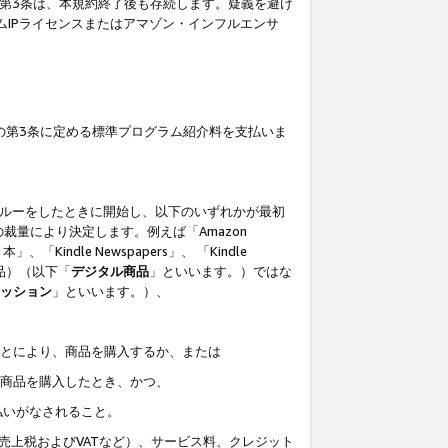
の第3条は、本規約終了後も存続します。疑義を避け
ムIPライセンスまたはアマゾン・インフルエンサ
の第3条に定める標準プログラム紹介料を支払いま
スルーをしたときに開始し、以下のいずれかが最初
裁量により決定します。例えば「Amazon
」、「Kindle Newspapers」、 「Kindle
は商品）（以下「
デジタル商品
」といいます。）ではな
ッション
」といいます。）、
ことにより、商品を購入するか、または
該商品を購入したとき、かつ、
払いがなされること。
売上税およびVATなど）、サービス料、クレジット