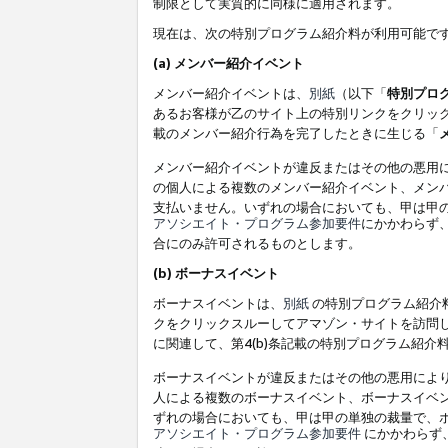
制限として実質的に同様に適用されます。
現在は、次の特別プログラム紹介料が利用可能で
(a) メンバー紹介イベント
メンバー紹介イベントは、
別紙
（以下「
特別プロ
あるお客様が乙のサイト上の特別リンクをクリック
載のメンバー紹介行為を完了したときに生じる「
メンバー紹介イベントが違反またはその他の悪用
の個人による複数のメンバー紹介イベント、メン
支払いません。いずれの場合においても、甲は甲
アソシエイト・プログラム参加要件
にかかわらず
合にのみ許可されるものとします。
(b) ボーナスイベント
ボーナスイベントは、
別紙
の特別プログラム紹介料
クをクリックスルーしてアマゾン・サイトを訪問し
に関連して、第4(b)条記載の特別プログラム紹介
ボーナスイベントが違反またはその他の悪用によ
人による複数のボーナスイベント、ボーナスイベ
ずれの場合においても、甲は甲の単独の裁量で、
アソシエイト・プログラム参加要件
にかかわらず