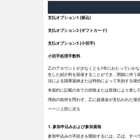
支払オプション1 (振込)
支払オプション2 (ギフトカード)
支払オプション3 (小切手)
小切手処理手数料
乙のアカウントが少なくとも1年にわたっていか
生した紹介料を留保することができ、閉鎖に伴う
法による国庫返納または時効によって失効する場
本規約に記載の全ての控除または留保により差し
理由の如何を問わず、乙に超過金が支払われた場
ページ上部に戻る
1. 参加申込みおよび参加資格
参加申込みの手続きを開始するには、乙は、すべ