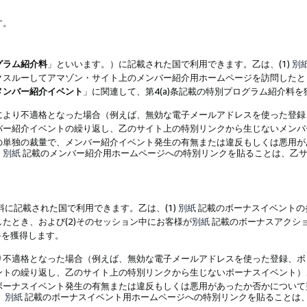
す。
グラム紹介料
」といいます。）に記載された国で利用できます。乙は、(1)
別
スルーしてアマゾン・サイト上のメンバー紹介用ホームページを訪問したとき
メンバー紹介イベント
」に関連して、第4(a)条記載の特別プログラム紹介料
により不適格となった場合（例えば、無効な電子メールアドレスを使った登録
バー紹介イベントの繰り返し、乙のサイト上の特別リンクから生じないメンバ
の単独の裁量で、メンバー紹介イベント発生の有無または違反もしくは悪用が
、
別紙
記載のメンバー紹介用ホームページへの特別リンクを貼ることは、乙サ
に記載された国で利用できます。乙は、(1)
別紙
記載のボーナスイベントの
たとき、および(2)そのセッション中にお客様が
別紙
記載のボーナスアクシ
料を獲得します。
り不適格となった場合（例えば、無効な電子メールアドレスを使った登録、ボ
ントの繰り返し、乙のサイト上の特別リンクから生じないボーナスイベント）
ボーナスイベント発生の有無または違反もしくは悪用があったか否かについて
、
別紙
記載のボーナスイベント用ホームページへの特別リンクを貼ることは