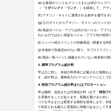
(e) お客様がリンクをクリックまたは仲介ウェ
（「
リダイレクト・リンク
」）を経由して、アマ
(f) アマゾン・サイトに適用される条件を遵守せ
(g) 乙のサイトからアマゾン・サイトへのリン
(h) 承認モバイル・アプリ以外のモバイル・アプリ
れたものではない承認モバイル・アプリ内の特別
(i) メンバー紹介イベントの対象商品（関連する
(j) 本規約で別途定めのない限り、サブスクリプ
(k) 商品一覧ページに掲載されていない発表前の
3. 標準プログラム紹介料
甲は乙に対し、本紹介料率表に記載された制限お
す。紹介料は、適格収入のパーセンテージとして
4. 特別プログラム紹介料またはプロモーション
甲は随時、追加または代替紹介料（以下「
特別プ
を実施することがあります。疑義を避けるために
つでも中止または変更する権利を留保します。別
て特定される購入と実質的に同種であるとして不