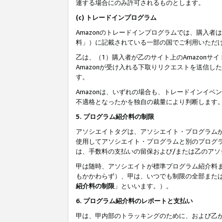
連する場合にのみ許可されるものとします。
(c) トレードインプログラム
Amazonのトレードインプログラムでは、購入者
料」）に記載されている一部の国でご利用いただ
乙は、（1）購入者が乙のサイト上のAmazon
Amazonが受け入れる下取りリクエストを送信し
す。
Amazonは、いずれの場合も、トレードインイベ
不適格となったかを独自の裁量により判断します
5. プログラム紹介料の制限
アソシエイトタグは、アソシエイト・プログラム
使用してアソシエイト・プログラムと別のプログ
は、手数料の支払いの留保および/または乙のア
甲は随時、アソシエイトが標準プログラム紹介料
もかかわらず）、甲は、いつでも制限の全部また
紹介料の制限
」といいます。）。
6. プログラム紹介料のレポートと支払い
甲は、甲内部のトラッキングのために、および乙