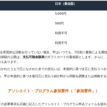
日本（最低額）
5,000円
500円
利用不可
利用不可
なる実質的な活動を行っていない場合、甲はいつでも、7日前に書面による通
留保額の上限は、
支払可能金額表
のギフトカードの最低額とします。さらに、
合もあります。
引かれたうえで乙になされた全ての支払いは、本規約に基づき乙に支払うべき
合、甲が本規約に基づき後日乙に支払う紹介料から同額を調整または相殺する
アソシエイト・プログラム参加要件（「参加要件」）
ての必要事項を正確に記入したアソシエイト・プログラム申込フォームを提出