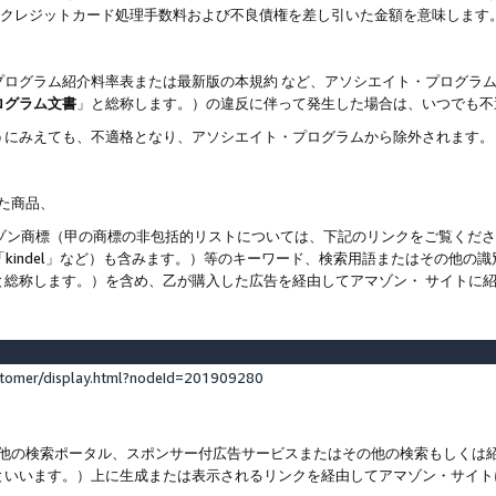
ト、クレジットカード処理手数料および不良債権を差し引いた金額を意味します
プログラム紹介料率表または最新版の本規約 など、アソシエイト・プログラ
ログラム文書
」と総称します。）の違反に伴って発生した場合は、いつでも不
うにみえても、不適格となり、アソシエイト・プログラムから除外されます。
れた商品、
他のアマゾン商標（甲の商標の非包括的リストについては、下記のリンクをご覧く
よび「kindel」など）も含みます。）等のキーワード、検索用語またはその
と総称します。）を含め、乙が購入した広告を経由してアマゾン・ サイトに
stomer/display.html?nodeId=201909280
その他の検索ポータル、スポンサー付広告サービスまたはその他の検索もしく
といいます。）上に生成または表示されるリンクを経由してアマゾン・サイト