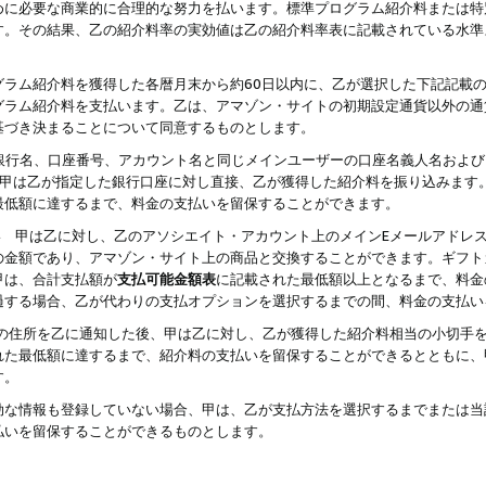
めに必要な商業的に合理的な努力を払います。標準プログラム紹介料または特
す。その結果、乙の紹介料率の実効値は乙の紹介料率表に記載されている水準
グラム紹介料を獲得した各暦月末から約60日以内に、乙が選択した下記記載
グラム紹介料を支払います。乙は、アマゾン・サイトの初期設定通貨以外の通
基づき決まることについて同意するものとします。
行名、口座番号、アカウント名と同じメインユーザーの口座名義人名および
より、甲は乙が指定した銀行口座に対し直接、乙が獲得した紹介料を振り込みま
最低額に達するまで、料金の支払いを留保することができます。
払い 甲は乙に対し、乙のアソシエイト・アカウント上のメインEメールアドレ
の金額であり、アマゾン・サイト上の商品と交換することができます。ギフト
甲は、合計支払額が
支払可能金額表
に記載された最低額以上となるまで、料金
過する場合、乙が代わりの支払オプションを選択するまでの間、料金の支払い
の住所を乙に通知した後、甲は乙に対し、乙が獲得した紹介料相当の小切手
れた最低額に達するまで、紹介料の支払いを留保することができるとともに、
す。
効な情報も登録していない場合、甲は、乙が支払方法を選択するまでまたは当
払いを留保することができるものとします。