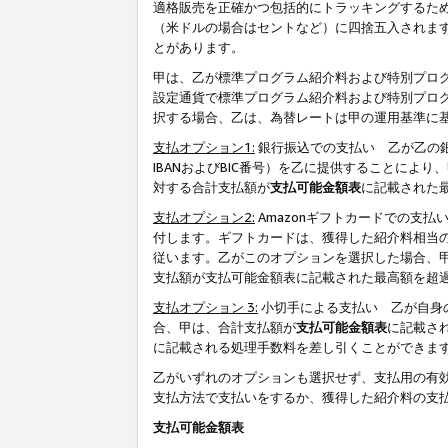
適格販売を正確かつ包括的にトラッキングするた
（米ドルの場合はセントなど）に四捨五入されま
とがあります。
甲は、乙が標準プログラム紹介料および特別プロ
設定通貨で標準プログラム紹介料および特別プロ
択する場合、乙は、為替レートは甲の運用基準に
支払オプション1:
銀行振込での支払い 乙が乙の銀
IBANおよびBIC番号）を乙に提供することに
対する合計支払額が
支払可能金額表
に記載された
支払オプション2:
Amazonギフトカードでの支
付します。ギフトカードは、獲得した紹介料相当
従います。乙がこのオプションを選択した場合、
支払額が支払可能金額表に記載された最高額を超
支払オプション 3:
小切手による支払い 乙が自身
合、甲は、合計支払額が
支払可能金額表
に記載さ
に記載される処理手数料を差し引くことができま
乙がいずれのオプションも選択せず、支払用の有
支払方法で支払いをするか、獲得した紹介料の支
支払可能金額表