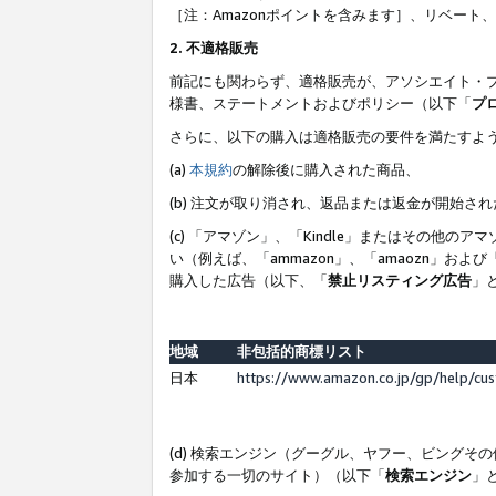
［注：Amazonポイントを含みます］、リベー
2. 不適格販売
前記にも関わらず、適格販売が、アソシエイト・
様書、ステートメントおよびポリシー（以下「
プ
さらに、以下の購入は適格販売の要件を満たすよ
(a)
本規約
の解除後に購入された商品、
(b) 注文が取り消され、返品または返金が開始さ
(c) 「アマゾン」、「Kindle」またはその
い（例えば、「ammazon」、「amaozn」お
購入した広告（以下、「
禁止リスティング広告
」
地域
非包括的商標リスト
日本
https://www.amazon.co.jp/gp/help/cu
(d) 検索エンジン（グーグル、ヤフー、ビング
参加する一切のサイト）（以下「
検索エンジン
」