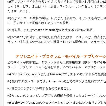
(a)アマゾン・サイトからリンクされるサイト上で販売される商品またはサ
しくはサービス、またはバナー広告、スポンサーリンクもしくはアマゾ
たはサービス）、
(b)乙がアルコール飲料の製造、卸売または頒布のライセンスを有す
に、乙のサイトで宣伝されるアルコール飲料、
(c) 処方薬、またはAmazon Pharmacyが販売するその他の商品、
(d) Amazonが除外すると指定した商品またはサービス。乙は、商品また
ラル上で提供するツールにおいて除外されている場合には、アラートを
アソシエイト・プログラム・モバイル・アプリケー
乙のサイトが携帯電話、タブレットまたは携帯用端末（以下「
モバイル
ウェア・アプリケーションを含む場合、乙のモバイル・アプリケーショ
(a) Google Play、AppleまたはAmazonアプリストアのいずれかで
(b) 無料でダウンロードでき、Amazonへの全てのリンクに無料でアク
(c) 独自のコンテンツを有するものであること、
(d) Amazonのショッピングアプリの機能を模倣（エミュレート）しな
(e) WebViewでAmazonのウェブページをホストまたはレンダリング