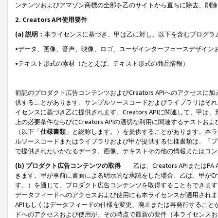
ンテンツおよびアマゾン商標の全部を乙のサイトから直ちに除去、削除
2. Creators API使用要件
(a) 説明：
本ライセンスに基づき、甲は乙に対し、以下を含むプログラ
•データ、画像、音声、映像、ロゴ、ユーザインターフェースデザイン
•テキスト形式の素材（たとえば、テキスト形式の商品情報）
前記のプロダクト広告コンテンツおよびCreators APIへのアクセスに
供することがあります。サンプルソースコードおよびライブラリはそれ
イセンスに基づき乙に提供されます。Creators APIに関連して
上の必要条件ならびにCreators APIの適切な利用に関連するテ
（以下「
仕様書類
」と総称します。）を提供することがあります。本ラ
ルソースコードまたはライブラリおよび甲が提供する仕様書類は、「プ
で提供されたいかなるデータ、画像、テキストその他の情報またはコン
(b) プロダクト広告コンテンツの取得
乙は、Creators APIま
きます。甲が事前に書面による明示的な承認をした場合、乙は、甲がCreator
す。）を通じて、プロダクト広告コンテンツを取得することもできます
データフィードへのアクセスおよび使用にも本ライセンスが適用されます。乙は
APIもしくはデータフィードの仕様を変更、廃止または再発行することがで
ドへのアクセスおよび使用が、その時点で最新の要件（本ライセンスお