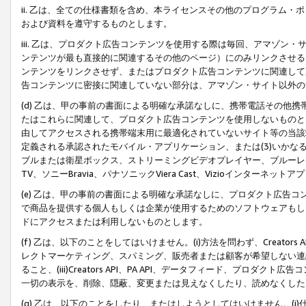
ii. 乙は、全ての仕様書類を含め、本ライセンスその他のプログラム
および資料を遵守するものとします。
iii. 乙は、プロダクト広告コンテンツを使用する際は毎回、アマゾ
ンテンツが最も直接的に関連するその他のページ）にのみリンクさせる
ンテンツをリンクさせず、またはプロダクト広告コンテンツに関連して
告コンテンツに密接に関連していない部分は、アマゾン・サイト以外の
(d) 乙は、甲の事前の書面による明確な承諾なしに、携帯電話その他
たはこれらに関連して、プロダクト広告コンテンツを使用しないものと
由してアクセスされる携帯端末用に最適化されていないサイト等の当該端
定義される承認されたモバイル・アプリケーション、または(3)いか
ブルまたは衛星ボックス、ストリーミングビデオプレイヤー、ブルーレイ
TV、ソニーBravia、パナソニックViera Cast、Vizioインター
(e) 乙は、甲の事前の書面による明確な承諾なしに、プロダクト広告
で商品を提供する個人もしくは企業が使用するためのソフトウェアもしくはその
ドにアクセスまたは利用しないものとします。
(f) 乙は、以下のことをしてはいけません。(i)方法を問わず、Creator
レクトマーケティング、スパミング、販売者または顧客が希望しない連
ること、(iii)Creators API、PA API、データフィード、プ
一切の表示を、削除、隠蔽、変更または見えなくしたり、読めなくした
(g) 乙は、以下のことをしたり、またはしようとしてはいけません。(