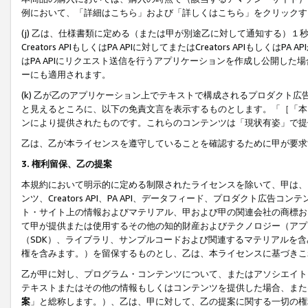
例において、「詳細はこちら」および「詳しくはこちら」をクリックす
(j) 乙は、仕様書類に定める（または甲が別途乙に対して通知する）
Creators APIもしくはPA APIに対してまたはCreators APIもしく
はPA APIにリクエスト送信を行うアプリケーションを作成し公開し
ーにも適用されます。
(k) 乙が乙のアプリケーション上でテキストで構成されるプロダクト
と見えるところに、以下の免責文言を表示するものとします。「［「本
ンにより提供されたものです。これらのコンテンツは「現状有姿」で提
乙は、乙が本ライセンスを遵守していることを確認するために甲が要求
3. 権利留保、乙の提案
本規約において明示的に定める制限されたライセンスを除いて、甲は、
ンツ、Creators API、PA API、データフィード、プロダクト
ト・サイト上の情報およびマテリアル、甲および甲の関連会社の商標お
て甲が提供または使用するその他の知的財産およびテクノロジー（アプ
（SDK）、ライブラリ、サンプルコードおよび関連するマテリアルを
権を含みます。）を留保するものとし、乙は、本ライセンスに基づきこ
乙が甲に対し、プログラム・コンテンツについて、またはアソシエイト
テキストまたはその他の情報もしくはコンテンツを提供した場合、また
案
」と総称します。）、乙は、甲に対して、乙の提案に関する一切の権