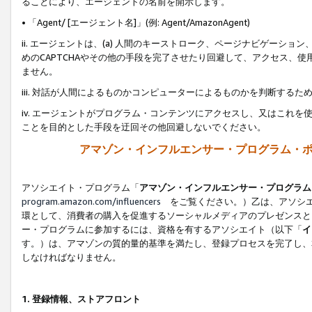
ることにより、エージェントの名前を開示します。
• 「Agent/ [エージェント名]」(例: Agent/AmazonAgent)
ii. エージェントは、(a) 人間のキーストローク、ページナビゲーシ
めのCAPTCHAやその他の手段を完了させたり回避して、アクセス、
ません。
iii. 対話が人間によるものかコンピューターによるものかを判断する
iv. エージェントがプログラム・コンテンツにアクセスし、又はこれ
ことを目的とした手段を迂回その他回避しないでください。
アマゾン・インフルエンサー・プログラム・
アソシエイト・プログラム「
アマゾン・インフルエンサー・プログラム
program.amazon.com/influencers
をご覧ください。）乙は、アソシエ
環として、消費者の購入を促進するソーシャルメディアのプレゼンスと
ー・プログラムに参加するには、資格を有するアソシエイト（以下「
イ
す。）は、アマゾンの質的量的基準を満たし、登録プロセスを完了し、
しなければなりません。
1.
登録情報、ストアフロント