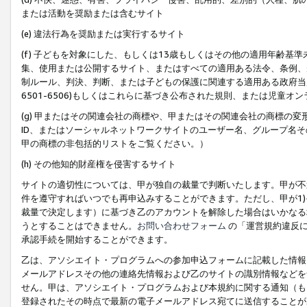
または活動を奨励または含むサイト
(e) 違法行為を奨励または実行するサイト
(f) 子どもを対象にした、もしくは13歳もしくはその他の適用年齢
集、使用または公開するサイト、またはすべての適用ある法令、条例、
制ルール、判決、判断、または子どもの保護に関連する適用ある政府当局の要
6501-6506)もしくはこれらに基づき公布された規則、または児童オ
(g) 甲またはその関連会社の商標や、甲またはその関連会社の商標の
ID、またはソーシャルネットワークサイトのユーザー名、グループ名
甲の商標の非包括的リストをご覧ください。）
(h) その他知的財産権を侵害するサイト
サイトの適切性については、甲が独自の裁量で判断いたします。甲が不
件を遵守すればいつでも再申込みすることができます。ただし、甲が1)
裁量で決定します）に基づき乙のアカウントを解除した場合はいかなる
うとすることはできません。
お問い合わせフォーム
の「運営規約違反に
承認手続を開始することができます。
乙は、アソシエイト・プログラムへの参加申込フォームに記載した情報
メールアドレスその他の連絡先情報および乙のサイトの識別情報などを
せん。甲は、アソシエイト・プログラムおよび本規約に関する通知（も
登録されたその時点で最新の電子メールアドレス宛てに送信することが