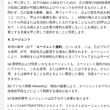
も）甲に対して、以下の(a)から(d)を行うための、乙の固有の知的
の自由に譲渡が可能な権利およびライセンスを付与するものとします。(
問わず、乙の提案を翻案、修正、再フォーマット、および派生作品を制
こと（ただし、甲はその義務を負いません。）。(d)他の個人または企
リジナル作品または合法的に取得したものであることならびに(Z)甲
めて、いかなる個人または企業の権利も侵害しないことを保証します。
要とする支援を甲に対して提供することに同意します。
4. エージェント
本項の条件（以下「
エージェント規約
」といいます。）は、乙がプログ
を使用、許可、有効化又は配置する場合に適用されます。エージェント
により、自律的または半自律的な行動をとるソフトウェアまたはサービ
(a) 透明性および同意 いかなるエージェントも、エージェント規約の
にアクセスし、これを使用、または操作することはできません。さらに、
用、または操作することを控えるように要請した場合、当該エージェン
きません。
(b) アクセス制限 Amazonは、独自の裁量により、エージェント
技術的手段などによって制限する場合があります。
(c) 技術的要件 エージェントは以下を行う必要があります。
i. すべてのHTTP/HTTPSリクエストで、リクエストがエージェ