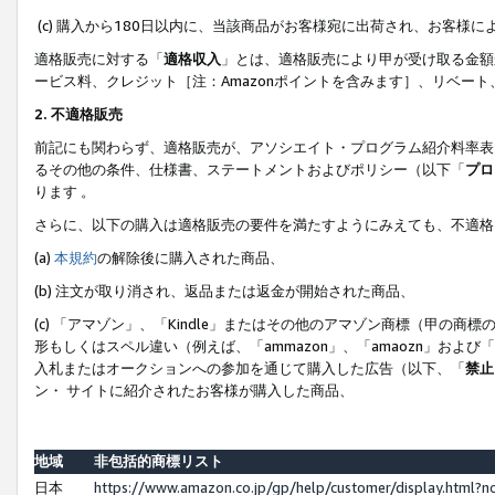
(c) 購入から180日以内に、当該商品がお客様宛に出荷され、お客
適格販売に対する「
適格収入
」とは、適格販売により甲が受け取る金額
ービス料、クレジット［注：Amazonポイントを含みます］、リベー
2. 不適格販売
前記にも関わらず、適格販売が、アソシエイト・プログラム紹介料率表
るその他の条件、仕様書、ステートメントおよびポリシー（以下「
プロ
ります 。
さらに、以下の購入は適格販売の要件を満たすようにみえても、不適格
(a)
本規約
の解除後に購入された商品、
(b) 注文が取り消され、返品または返金が開始された商品、
(c) 「アマゾン」、「Kindle」またはその他のアマゾン商標（甲
形もしくはスペル違い（例えば、「ammazon」、「amaozn」およ
入札またはオークションへの参加を通じて購入した広告（以下、「
禁止
ン・ サイトに紹介されたお客様が購入した商品、
地域
非包括的商標リスト
日本
https://www.amazon.co.jp/gp/help/customer/display.html