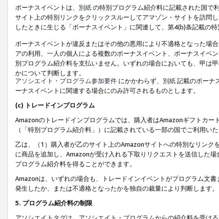
ボーナスイベントは、
別紙
の特別プログラム紹介料に記載された国で利
サイト上の特別リンクをクリックスルーしてアマゾン・サイトを訪問した
したときに生じる「ボーナスイベント」に関連して、第4(b)条記載の
ボーナスイベントが違反またはその他の悪用により不適格となった場合
アの利用、一人の個人による複数のボーナスイベント、ボーナスイベン
別プログラム紹介料を支払いません。いずれの場合においても、甲は甲
かについて判断します。
アソシエイト・プログラム参加要件
にかかわらず、
別紙
記載のボーナ
ーナスイベントに関連する場合にのみ許可されるものとします。
(c) トレードインプログラム
Amazonのトレードインプログラムでは、購入者はAmazonギフト
（「特別プログラム紹介料」）に記載されている一部の国でご利用いた
乙は、（1）購入者が乙のサイト上のAmazonサイトへの特別なリン
に商品を追加し、Amazonが受け入れる下取りリクエストを送信した場
プログラム紹介料を得ることができます。
Amazonは、いずれの場合も、トレードインイベントがプログラム文書
発生したか、または不適格となったかを独自の裁量により判断します。
5. プログラム紹介料の制限
アソシエイトタグは、アソシエイト・プログラムからの紹介料を受ける