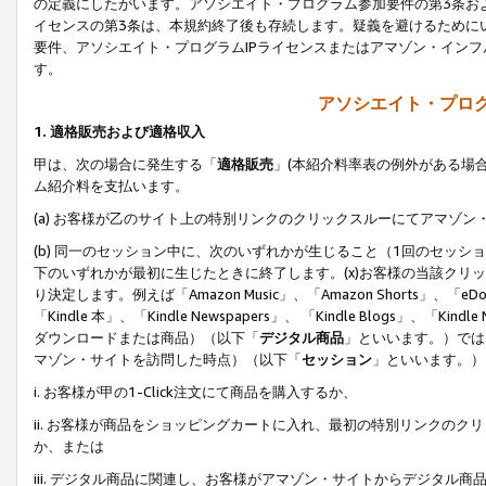
の定義にしたがいます。アソシエイト・プログラム参加要件の第3条お
イセンスの第3条は、本規約終了後も存続します。疑義を避けるためにい
要件、アソシエイト・プログラムIPライセンスまたはアマゾン・イン
す。
アソシエイト・プログ
1. 適格販売および適格収入
甲は、次の場合に発生する「
適格販売
」(本紹介料率表の例外がある場
ム紹介料を支払います。
(a) お客様が乙のサイト上の特別リンクのクリックスルーにてアマゾン
(b) 同一のセッション中に、次のいずれかが生じること（1回のセッ
下のいずれかが最初に生じたときに終了します。(x)お客様の当該クリッ
り決定します。例えば「Amazon Music」、「Amazon Shorts」、「eDo
「Kindle 本」、「Kindle Newspapers」、 「Kindle Blogs」、「
ダウンロードまたは商品）（以下「
デジタル商品
」といいます。）では
マゾン・サイトを訪問した時点）（以下「
セッション
」といいます。）
i. お客様が甲の1-Click注文にて商品を購入するか、
ii. お客様が商品をショッピングカートに入れ、最初の特別リンクの
か、または
iii. デジタル商品に関連し、お客様がアマゾン・サイトからデジタ