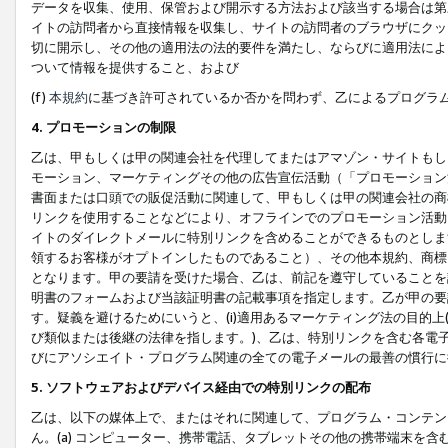
データを収集、使用、保管および開示する方法および該当する場合は第
イトの訪問者から直接情報を収集し、サイトの訪問者のブラウザにクッ
切に開示し、その他の適用法の法的要件を満たし、ならびに適用法によ
ついて情報を提供すること、および
(f)
本規約
に基づき許可されているか否かを問わず、乙によるプログラ
4. プロモーションの制限
乙は、甲もしくは甲の関連会社を代理してまたはアマゾン・サイトもし
モーション、マーケティングその他の広告宣伝活動（「プロモーション
書面または口頭での販促活動に関連して、甲もしくは甲の関連会社の商
リンクを使用することなどにより、オフラインでのプロモーション活動
イトのダイレクトメールに特別リンクを含めることができるものとしま
領するお客様がオプトインしたものであること）、その他本規約、商標
となります。甲の要請を受けた場合、乙は、前記を遵守していることを
明書のフォームおよび当該証明書の記載事項を指定します。乙が甲の要
す。疑義を避けるためにいうと、(i)適用あるマーケティング法の目的上(例
び類似または後継の法律を指します。)、乙は、特別リンクを含む各電子
びにアソシエイト・プログラム関連の全ての電子メールの最善の慣行に
5. ソフトウェアおよびデバイス経由での特別リンクの配布
乙は、以下の媒体上で、またはそれに関連して、プログラム・コンテン
ん。(a) コンピューター、携帯電話、タブレットその他の携帯端末を