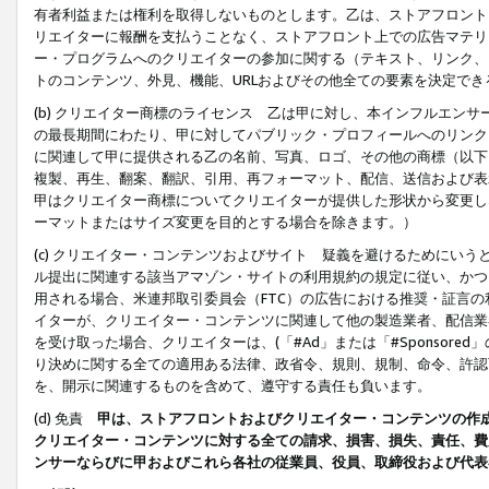
有者利益または権利を取得しないものとします。乙は、ストアフロントに
リエイターに報酬を支払うことなく、ストアフロント上での広告マテリア
ー・プログラムへのクリエイターの参加に関する（テキスト、リンク、
トのコンテンツ、外見、機能、URLおよびその他全ての要素を決定で
(b) クリエイター商標のライセンス 乙は甲に対し、本インフルエン
の最長期間にわたり、甲に対してパブリック・プロフィールへのリンク
に関連して甲に提供される乙の名前、写真、ロゴ、その他の商標（以下
複製、再生、翻案、翻訳、引用、再フォーマット、配信、送信および表
甲はクリエイター商標についてクリエイターが提供した形状から変更し
ーマットまたはサイズ変更を目的とする場合を除きます。）
(c) クリエイター・コンテンツおよびサイト 疑義を避けるためにい
ル提出に関連する該当アマゾン・サイトの利用規約の規定に従い、かつ、
用される場合、米連邦取引委員会（FTC）の広告における推奨・証言
イターが、クリエイター・コンテンツに関連して他の製造業者、配信業
を受け取った場合、クリエイターは、(「#Ad」または「#Sponsor
り決めに関する全ての適用ある法律、政省令、規則、規制、命令、許認
を、開示に関連するものを含めて、遵守する責任も負います。
(d) 免責
甲は、ストアフロントおよびクリエイター・コンテンツの作
クリエイター・コンテンツに対する全ての請求、損害、損失、責任、費
ンサーならびに甲およびこれら各社の従業員、役員、取締役および代表