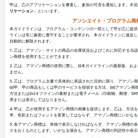
甲は、乙のアプリケーションを審査し、参加の可否を通知します。
本規
リケーション
」といいます。
アソシエイト・プログラム商
本ガイドラインは、プログラム・コンテンツの一部として甲が乙に提供
ラインは常に厳密に遵守することが要求され、本ガイドラインに違反し
自動的に解除されます。
1. 乙は、アマゾン・サイトの商品の在庫状況およびこれに対応する
ン商標を使用することができます。
2. 乙は、アマゾン商標の使用に際し、(i)本ガイドラインの最新版、およ
ません。
3. 乙は、プログラム文書で具体的に承認された目的に限り、アマゾン
(ii)甲、甲の商品もしくは甲のサービスを毀損する方法、(iii)アマ
方法または(iv)オフラインの素材または電子メール（印刷物、郵便、S
用または表示してはなりません。
4. 甲は、乙が使用するアマゾン商標の画像を提供します。乙は、方
率、色彩またはフォントを変更してはならず、アマゾン商標にいかなる
5. 各アマゾン商標は、単独で表示しなければならず、アマゾン商標
スをおくものとします。いかなる場合も、アマゾン商標の判読性や表示