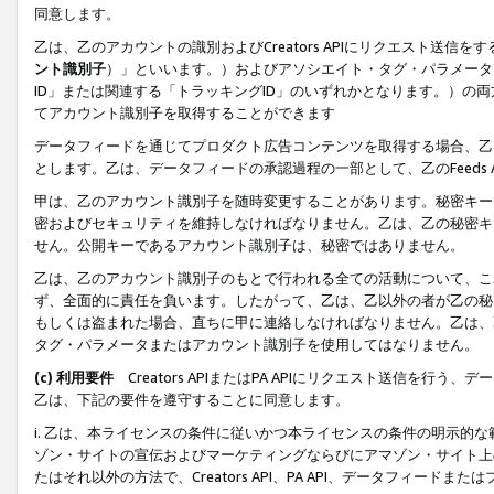
同意します。
乙は、乙のアカウントの識別およびCreators APIにリクエスト送
ント識別子
）」といいます。）およびアソシエイト・タグ・パラメータ（
ID」または関連する「トラッキングID」のいずれかとなります。）の両方
てアカウント識別子を取得することができます
データフィードを通じてプロダクト広告コンテンツを取得する場合、乙は、Cre
とします。乙は、データフィードの承認過程の一部として、乙のFeeds
甲は、乙のアカウント識別子を随時変更することがあります。秘密キー
密およびセキュリティを維持しなければなりません。乙は、乙の秘密キ
せん。公開キーであるアカウント識別子は、秘密ではありません。
乙は、乙のアカウント識別子のもとで行われる全ての活動について、こ
ず、全面的に責任を負います。したがって、乙は、乙以外の者が乙の秘
もしくは盗まれた場合、直ちに甲に連絡しなければなりません。乙は、
タグ・パラメータまたはアカウント識別子を使用してはなりません。
(c) 利用要件
Creators APIまたはPA APIにリクエスト送信を
乙は、下記の要件を遵守することに同意します。
i. 乙は、本ライセンスの条件に従いかつ本ライセンスの条件の明示的
ゾン・サイトの宣伝およびマーケティングならびにアマゾン・サイト上
たはそれ以外の方法で、Creators API、PA API、データフィー