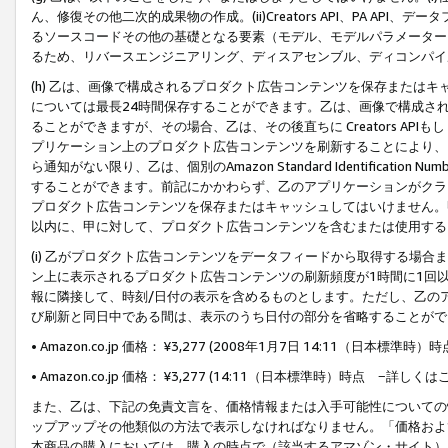
ん、修復その他二次的成果物の作成。(ii)Creators API、PA 
るソースコードその他の基礎となる要素（モデル、モデルパラメーター
るため、リバースエンジニアリング、ディスアセンブル、ディコンパイ
(h) 乙は、画像で構成されるプロダクト広告コンテンツを保存または
については最長24時間保存することができます。乙は、画像で構成さ
ることができますが、その場合、乙は、その後直ちに Creators AP
プリケーション上のプロダクト広告コンテンツを刷新することにより、
ら通知がない限り、乙は、個別のAmazon Standard Identification Nu
することができます。前記にかかわらず、乙のアプリケーションがクラ
プロダクト広告コンテンツを保存またはキャッシュしてはいけません。
以内に、甲に対して、プロダクト広告コンテンツを含むまたは使用する
(i) 乙がプロダクト広告コンテンツをデータフィードから取得する場合または
ン上に表示されるプロダクト広告コンテンツの刷新頻度が1時間に1回
報に隣接して、時刻/日付の表示を含めるものとします。ただし、乙の
び刷新と同日中である間は、表示のうち日付の部分を省略することがで
• Amazon.co.jp 価格： ¥3,277 (2008年1月7日 14:11（日本標準
• Amazon.co.jp 価格： ¥3,277 (14:11（日本標準時）時点 −詳しくは
また、乙は、下記の免責文言を、価格情報または入手可能性についての
ップアップその他類似の方法で表示しなければなりません。「価格およ
本商品の購入においては、購入の時点で（該当するアマゾン・サイト）