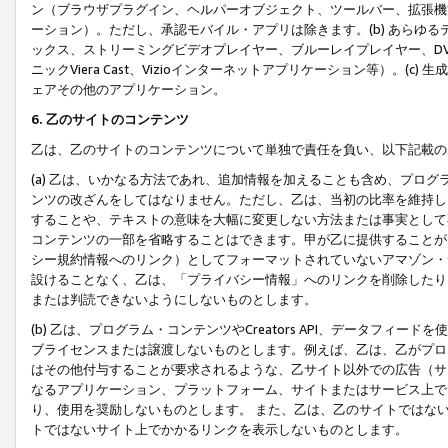
ン（ブラウザプラグイン、ヘルパーオブジェクト、ツールバー、拡張機
ーション）。ただし、承認モバイル・アプリは除きます。(b) あらゆ
ックス、ストリーミングビデオプレイヤー、ブルーレイプレイヤー、DVDプ
ニックViera Cast、Vizioインターネットアプリケーション等）。(
ェアその他のアプリケーション。
6. 乙のサイトのコンテンツ
乙は、乙のサイトのコンテンツについて単独で責任を負い、以下記載の
(a) 乙は、いかなる方法であれ、追加情報を加えることも含め、プロ
ンツの改ざんをしてはなりません。ただし、乙は、当初の比率を維持し
することや、テキストの意味を大幅に変更しない方法または事実として
コンテンツの一部を省略することはできます。甲が乙に提供することが
シー規約情報へのリンク）としてフォーマットされていないアマゾン・
設けることなく、乙は、「プライバシー情報」へのリンクを削除したり
または判読できないようにしないものとします。
(b) 乙は、プログラム・コンテンツやCreators API、データフ
ブライセンスまたは譲渡しないものとします。例えば、乙は、乙がプロ
はその他付与することが要求されるような、乙サイト以外での広告（サ
なるアプリケーション、プラットフォーム、サイトまたはサービス上で
り、使用を奨励しないものとします。 また、乙は、乙のサイトではな
トではないサイト上でかかるリンクを表示しないものとします。