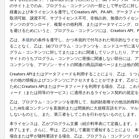
のサイト上でのみ、プログラム・コンテンツの一部として甲が乙に対し
様書および本ライセンスを遵守してCreators API、PA API、
取消可能、譲渡不可、サブライセンス不可、非独占的、無償のライセン
テンツのダウンロード、複製その他利用、またはデータマイニング、ロ
を避けるためにいうと、プログラム・コンテンツには、Creators AP
乙は、
本規約
の条件を遵守し、かつ本規約で付与された明示的なライセ
ることなく、乙は、(a)プログラム・コンテンツを、エンドユーザに
グラム・コンテンツに対してまたはこれに関連してリンクしたり、アマ
サイトのうちプログラム・コンテンツに密接に関連しない部分には、ア
コンテンツを、アマゾン・サイトの関連の商品詳細ページまたは他の関
Creators APIまたはデータフィードを利用することにより、乙は、
その他の情報およびコンテンツにアクセスすることができます。乙がこ
ためにCreators APIまたはデータフィードを利用する場合、乙は、こ
ィード（または同等のサービス）に適用されるライセンス契約の規定を
乙は、プログラム・コンテンツを使用して、知的財産権その他法的権利
したAI生成コンテンツを直接的または間接的に大規模言語モデル、マ
しないものとし、また、第三者をしてこれを行わせないものとします。
本ライセンスは、乙がプログラム文書（紹介料率表にて定義します。）
終了します。さらに、甲は、乙に対して書面で通知することにより、本
場合または甲が随時要請する場合、乙は、プログラム・コンテンツ（Cre