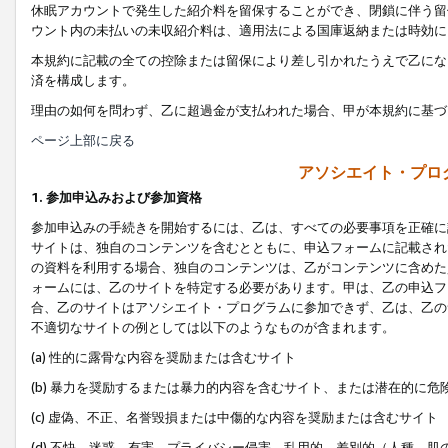
休眠アカウントで発生した紹介料を留保することができ、閉鎖に伴う留
ウント内の未払いの未収紹介料は、適用法による国庫返納または時効に
本規約に記載の全ての控除または留保により差し引かれたうえで乙にな
済を構成します。
理由の如何を問わず、乙に超過金が支払われた場合、甲が本規約に基づ
ページ上部に戻る
アソシエイト・プロ
1. 参加申込みおよび参加資格
参加申込みの手続きを開始するには、乙は、すべての必要事項を正確に
サイトは、独自のコンテンツを含むとともに、申込フォームに記載され
の資料を利用する場合、独自のコンテンツは、乙がコンテンツに含めた
ォームには、乙のサイトを特定する必要があります。甲は、乙の申込フ
合、乙のサイトはアソシエイト・プログラムに参加できず、乙は、乙の
不適切なサイトの例としては以下のようなものが含まれます。
(a) 性的に露骨な内容を奨励または含むサイト
(b) 暴力を奨励するまたは暴力的内容を含むサイト、または潜在的に
(c) 虚偽、不正、名誉毀損または中傷的な内容を奨励または含むサイト
(d) 不快、迷惑、有害、プライバシー侵害、乱用的、差別的（人種、