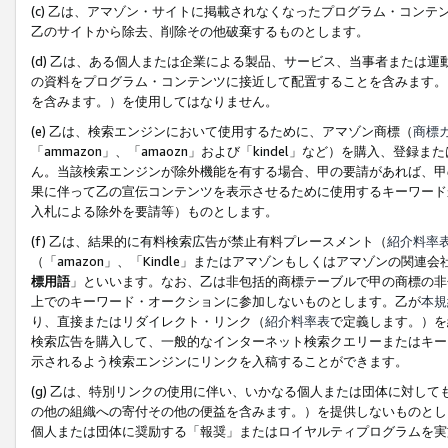
(c) 乙は、アマゾン・サイトに掲載されなくなったプログラム・コン
乙のサイトから除去、削除その他破棄するものとします。
(d) 乙は、ある個人または企業による製品、サービス、当事者または
の資料をプログラム・コンテンツに接近して配置することを含みます。
を含みます。）を使用してはなりません。
(e) 乙は、検索エンジンにおいて使用するために、アマゾン商標（
商標
「ammazon」、「amaozn」および「kindel」など）を購入
ん。当該検索エンジンが除外機能を有する場合、甲の要請があれば、甲
果に伴って乙の宣伝コンテンツを表示させるために使用するキーワード
入札による除外を要請等）ものとします。
(f) 乙は、結果的に有料検索広告が禁止有料プレースメント（
紹介料率
（「amazon」、「Kindle」またはアマゾンもしくはアマゾンの
標用語
」といいます。なお、乙は非包括的商標テーブルで甲の商標の非
上でのキーワード・オークションに参加しないものとします。乙が
本規
り、直接またはリダイレクト・リンク（
紹介料率表
で定義します。）を
検索広告を購入して、一般的なインターネット検索クエリーまたはキー
示されるよう検索エンジンにリンクを入稿することができます。
(g) 乙は、特別リンクの使用に伴い、いかなる個人または団体に対し
の他の組織への寄付その他の便益を含みます。）を提供しないものとし
個人または団体に奨励する「報奨」またはロイヤルティプログラムを実