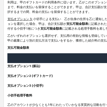
利用は、甲のギフトカードの利用条件に従います。乙がこのオプション
まで、料金の支払いを留保することができます。甲は、合計支払額が支
択するまでの間、料金の支払いを留保することができます。
支払オプション 3:
小切手による支払い 乙が自身の住所を乙に通知し
ョンを選択した場合、甲は、合計支払額が
支払可能金額表
に記載された
付する小切手1枚につき
支払可能金額表
に記載される処理手数料を差し
乙がいずれのオプションも選択せず、支払用の有効な情報も登録してい
甲の裁量により別の支払方法で支払いをするか、獲得した紹介料の支払
支払可能金額表
支払オプション1 (振込)
支払オプション2 (ギフトカード)
支払オプション3 (小切手)
小切手処理手数料
乙のアカウントが少なくとも1年にわたっていかなる実質的な活動を行