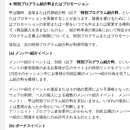
4. 特別プログラム紹介料またはプロモーション
甲は随時、追加または代替紹介料（以下「
特別プログラム紹介料
」とい
たはプロモーションを実施することがあります。疑義を避けるために（
はプロモーションの全部または一部をいつでも中止または変更する権利
て（商品購入を含まないものも）、紹介料率表の第2条において特定さ
プログラム文書上の制限についても、特別プログラムまたはプロモーシ
現在は、次の特別プログラム紹介料が利用可能です。
(a) メンバー紹介イベント
メンバー紹介イベントは、
別紙
（以下「
特別プログラム紹介料
」といい
ベントの参加資格のあるお客様が乙のサイト上の特別リンクをクリック
び(2)そのセッション中にお客様が
別紙
記載のメンバー紹介行為を完了
ム紹介料を獲得します。
メンバー紹介イベントが違反またはその他の悪用により不適格となった
ウェアの利用、一人の個人による複数のメンバー紹介イベント、メンバ
ベント）、甲は特別プログラム紹介料を支払いません。いずれの場合に
くは悪用があったか否かについて判断します。
アソシエイト・プログラム参加要件
にかかわらず、
別紙
記載のメンバー
ー紹介に関連する場合にのみ許可されるものとします。
(b) ボーナスイベント