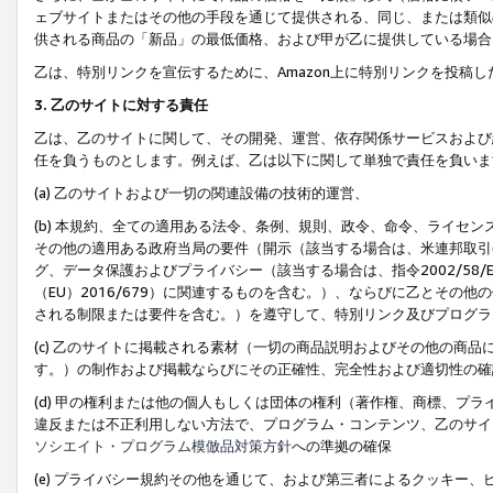
ェブサイトまたはその他の手段を通じて提供される、同じ、または類似
供される商品の「新品」の最低価格、および甲が乙に提供している場合
乙は、特別リンクを宣伝するために、Amazon上に特別リンクを投稿し
3. 乙のサイトに対する責任
乙は、乙のサイトに関して、その開発、運営、依存関係サービスおよび
任を負うものとします。例えば、乙は以下に関して単独で責任を負いま
(a) 乙のサイトおよび一切の関連設備の技術的運営、
(b) 本規約、全ての適用ある法令、条例、規則、政令、命令、ライセ
その他の適用ある政府当局の要件（開示（該当する場合は、米連邦取引
グ、データ保護およびプライバシー（該当する場合は、指令2002/58
（EU）2016/679）に関連するものを含む。）、ならびに乙とそ
される制限または要件を含む。）を遵守して、特別リンク及びプログラ
(c) 乙のサイトに掲載される素材（一切の商品説明およびその他の商
す。）の制作および掲載ならびにその正確性、完全性および適切性の確
(d) 甲の権利または他の個人もしくは団体の権利（著作権、商標、プ
違反または不正利用しない方法で、プログラム・コンテンツ、乙のサイ
ソシエイト・プログラム模倣品対策方針
への準拠の確保
(e) プライバシー規約その他を通じて、および第三者によるクッキー