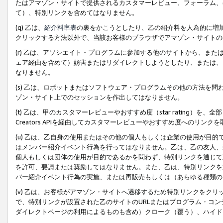
たはアマゾン・サイトで提供されるカスタマーレビュー、フォーラム、
て）、特別リンクを含めてはなりません。
(q) 乙は、
紹介料率表
の裏をかこうとしたり、乙の紹介料を人為的に増
クリックする方法以外で、当該お客様のブラウザでアマゾン・サイトの
(r) 乙は、アソシエイト・プログラムに参加する他のサイトから、ま
ェア経由を含めて）妨害またはリダイレクトしようとしたり、または、
なりません。
(s) 乙は、ロボットまたはソフトウェア・プログラムその他の方法を
ゾン・サイト上でのセッションを作出してはなりません。
(t) 乙は、甲のカスタマーレビューやおすすめ度（star rating
Creators APIを経由してカスタマーレビューやおすすめ度へのリンク
(u) 乙は、乙自身の使用またはその他の個人もしくは企業の使用が目
はメンバー紹介イベント行為を行ってはなりません。乙は、乙の友人、
個人もしくは団体の使用が目的であるかを問わず、特別リンクを通じて
を許可、要請または奨励してはなりません。また、乙は、特別リンクを
バー紹介イベント行為の実施、または再販売もしくは（あらゆる種類の
(v) 乙は、お客様がアマゾン・サイトへ遷移するため特別リンクをク
で、特別リンクが設置された乙のサイトのURLまたはプログラム・コ
ダイレクトページの利用によるものも含め）クローク（覆う）、ハイド