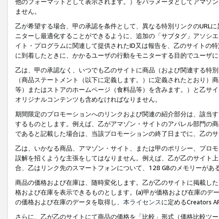
他のフォーマットとして表示されます。）をパラメータとしてアマゾン
ません。
乙が希望する場合、甲の承認を条件として、異なる特別リンクのURL
ニターし最適化することができるように、追加の「サブタグ」アソシエ
イト・プログラムに関連して提供されたID又は報告を、乙のサイトの
に到着したときに、かかるユーザの行動をモニターする目的でユーザに
乙は、甲の承認なく、いつでも乙のサイトに商品（および関連する特別
（商品ステートメント（以下に定義します。）に定義されたとおり）商
等）またはストアのホームページ（食料品等）を含みます。）と乙サイ
オリジナルコンテンツも含めなければなりません。
期間限定のプロモーションへのリンクおよび関連の紹介部分は、該当す
するものとします。例えば、乙がアマゾン・サイトのアパレル部門の商
であると記載した場合は、当該プロモーションの終了日までに、乙のサ
乙は、いかなる商品、アマゾン・サイト、または甲のポリシー、プロモ
誤解を招くような主張をしてはなりません。例えば、乙が乙のサイト上に
合、乙はリンク先のスマートフォンについて、128 GBのメモリーが
商品の価格および在庫は、随時変化します。乙が乙のサイトに掲載した
格および在庫を表示できるものとします。(a)甲が価格および在庫のデータを
の価格および在庫のデータを取得し、
本ライセンス
に定めるCreator
さらに、乙が乙のサイトにて商品の価格を「比較」形式（価格比較ツー