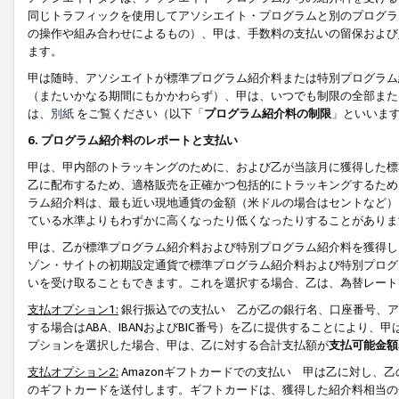
同じトラフィックを使用してアソシエイト・プログラムと別のプログラ
の操作や組み合わせによるもの）、甲は、手数料の支払いの留保および
ます。
甲は随時、アソシエイトが標準プログラム紹介料または特別プログラム
（またいかなる期間にもかかわらず）、甲は、いつでも制限の全部また
は、
別紙
をご覧ください（以下「
プログラム紹介料の制限
」といいま
6. プログラム紹介料のレポートと支払い
甲は、甲内部のトラッキングのために、および乙が当該月に獲得した標
乙に配布するため、適格販売を正確かつ包括的にトラッキングするため
ラム紹介料は、最も近い現地通貨の金額（米ドルの場合はセントなど）
ている水準よりもわずかに高くなったり低くなったりすることがありま
甲は、乙が標準プログラム紹介料および特別プログラム紹介料を獲得し
ゾン・サイトの初期設定通貨で標準プログラム紹介料および特別プログ
いを受け取ることもできます。これを選択する場合、乙は、為替レート
支払オプション1:
銀行振込での支払い 乙が乙の銀行名、口座番号、ア
する場合はABA、IBANおよびBIC番号）を乙に提供することにより
プションを選択した場合、甲は、乙に対する合計支払額が
支払可能金額
支払オプション2:
Amazonギフトカードでの支払い 甲は乙に対し、
のギフトカードを送付します。ギフトカードは、獲得した紹介料相当の