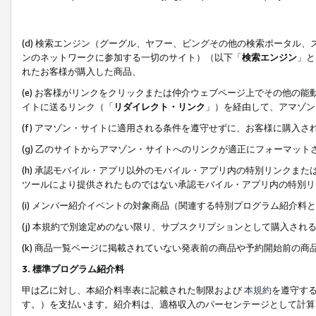
(d) 検索エンジン（グーグル、ヤフー、ビングその他の検索ポータル
ンのネットワークに参加する一切のサイト）（以下「
検索エンジン
」と
れたお客様が購入した商品、
(e) お客様がリンクをクリックまたは仲介ウェブページ上でその他の
イトに送るリンク（「
リダイレクト・リンク
」）を経由して、アマゾン
(f) アマゾン・サイトに適用される条件を遵守せずに、お客様に購入さ
(g) 乙のサイトからアマゾン・サイトへのリンクが適正にフォーマッ
(h) 承認モバイル・アプリ以外のモバイル・アプリ内の特別リンクまたはC
ツールにより提供されたものではない承認モバイル・アプリ内の特別リ
(i) メンバー紹介イベントの対象商品（関連する特別プログラム紹介料と
(j) 本規約で別途定めのない限り、サブスクリプションとして購入され
(k) 商品一覧ページに掲載されていない発表前の商品や予約開始前の商
3. 標準プログラム紹介料
甲は乙に対し、本紹介料率表に記載された制限および
本規約
を遵守す
す。）を支払います。紹介料は、適格収入のパーセンテージとして計算