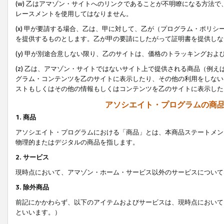
(w) 乙はアマゾン・サイトへのリンクであることが不明瞭になる方法
レースメントを使用してはなりません。
(x) 甲が要請する場合、乙は、甲に対して、乙が（プログラム・ポリ
を提供するものとします。乙が甲の要請にしたがって証明書を提供しな
(y) 甲が別途合意しない限り、乙のサイトは、価格のトラッキングお
(z) 乙は、アマゾン・サイトではないサイト上で提供される商品（例
グラム・コンテンツを乙のサイトに表示したり、その他の利用をしない
ストもしくはその他の情報もしくはコンテンツを乙のサイトに表示した
アソシエイト・プログラムの商
1. 商品
アソシエイト・プログラムにおける「商品」とは、本商品ステートメン
物理的またはデジタルの商品を指します。
2. サービス
現時点において、アマゾン・ホーム・サービス以外のサービスについて
3. 除外商品
前記にかかわらず、以下のアイテムおよびサービスは、現時点において
といいます。）