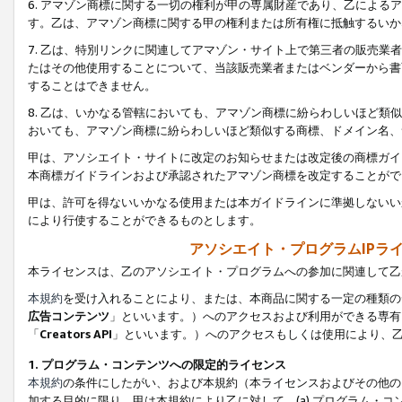
6. アマゾン商標に関する一切の権利が甲の専属財産であり、乙によ
す。乙は、アマゾン商標に関する甲の権利または所有権に抵触するいか
7. 乙は、特別リンクに関連してアマゾン・サイト上で第三者の販売
たはその他使用することについて、当該販売業者またはベンダーから書
することはできません。
8. 乙は、いかなる管轄においても、アマゾン商標に紛らわしいほど
おいても、アマゾン商標に紛らわしいほど類似する商標、ドメイン名、
甲は、アソシエイト・サイトに改定のお知らせまたは改定後の商標ガイ
本商標ガイドラインおよび承認されたアマゾン商標を改定することがで
甲は、許可を得ないいかなる使用または本ガイドラインに準拠しないい
により行使することができるものとします。
アソシエイト・プログラムIPラ
本ライセンスは、乙のアソシエイト・プログラムへの参加に関連して乙
本規約
を受け入れることにより、または、本商品に関する一定の種類の
広告コンテンツ
」といいます。）へのアクセスおよび利用ができる専有
「
Creators API
」といいます。）へのアクセスもしくは使用により、
1. プログラム・コンテンツへの限定的ライセンス
本規約
の条件にしたがい、および本規約（本ライセンスおよびその他の
加する目的に限り、甲は本規約により乙に対して、(a) プログラム・コ