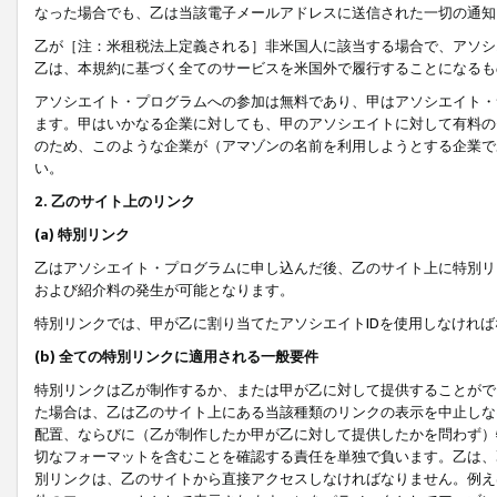
なった場合でも、乙は当該電子メールアドレスに送信された一切の通知
乙が［注：米租税法上定義される］非米国人に該当する場合で、アソシ
乙は、本規約に基づく全てのサービスを米国外で履行することになるも
アソシエイト・プログラムへの参加は無料であり、甲はアソシエイト・
ます。甲はいかなる企業に対しても、甲のアソシエイトに対して有料の
のため、このような企業が（アマゾンの名前を利用しようとする企業で
い。
2. 乙のサイト上のリンク
(a) 特別リンク
乙はアソシエイト・プログラムに申し込んだ後、乙のサイト上に特別リ
および紹介料の発生が可能となります。
特別リンクでは、甲が乙に割り当てたアソシエイトIDを使用しなけれ
(b) 全ての特別リンクに適用される一般要件
特別リンクは乙が制作するか、または甲が乙に対して提供することがで
た場合は、乙は乙のサイト上にある当該種類のリンクの表示を中止しな
配置、ならびに（乙が制作したか甲が乙に対して提供したかを問わず）
切なフォーマットを含むことを確認する責任を単独で負います。乙は、
別リンクは、乙のサイトから直接アクセスしなければなりません。例えば、