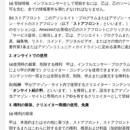
(a) 登録情報 インフルエンサーとして登録するには、乙は、乙のソ
可を含む、全ての情報要件を満たさなければなりません。
(b) ストアフロント このアソシエイト・プログラムまたはアマゾン
ン・サイトのストアフロント（以下「
ストアフロント
」といいます。）
のセッションは、Amazonのお客様が乙のストアフロントにクリック
「サービス提供」に相当します。乙は、アソシエイト・プログラムまた
真、編集物、リスト、コメント、デジタルビデオ、またはその他のデー
要件第1条または
アマゾンコミュニティガイドライン
に定める基準に違
2.
オンサイトでの使用
(a)使用時の裁量、削除する権利 甲は、インフルエンサー・プログラ
により甲の判断で）クリエイター・コンテンツを使用できますが、その
コンテンツの一部または全部を拒否、削除、停止または復元する権利を
(b)報酬 甲がアマゾン・サイト内で使用するクリエイター・コンテン
「
オンサイト紹介料
」といいます。）を獲得します。該当するアマゾン
当アマゾン・サイトに専用のストアIDを有するクリエイターとして登
3.
権利の留保、クリエイター商標の使用、免責
(a) 権利の留保
甲は、本規約またはその他に基づき、ストアフロント、ストアフロント
関するまたはこれらに対する全ての権利、権原および利益（知的財産権