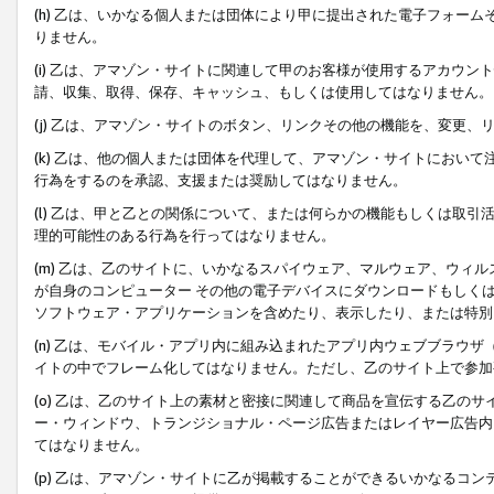
(h) 乙は、いかなる個人または団体により甲に提出された電子フォー
りません。
(i) 乙は、アマゾン・サイトに関連して甲のお客様が使用するアカウ
請、収集、取得、保存、キャッシュ、もしくは使用してはなりません。
(j) 乙は、アマゾン・サイトのボタン、リンクその他の機能を、変更
(k) 乙は、他の個人または団体を代理して、アマゾン・サイトにおい
行為をするのを承認、支援または奨励してはなりません。
(l) 乙は、甲と乙との関係について、または何らかの機能もしくは取
理的可能性のある行為を行ってはなりません。
(m) 乙は、乙のサイトに、いかなるスパイウェア、マルウェア、ウィ
が自身のコンピューター その他の電子デバイスにダウンロードもしく
ソフトウェア・アプリケーションを含めたり、表示したり、または特別
(n) 乙は、モバイル・アプリ内に組み込まれたアプリ内ウェブブラウザ
イトの中でフレーム化してはなりません。ただし、乙のサイト上で参加
(o) 乙は、乙のサイト上の素材と密接に関連して商品を宣伝する乙の
ー・ウィンドウ、トランジショナル・ページ広告またはレイヤー広告内
てはなりません。
(p) 乙は、アマゾン・サイトに乙が掲載することができるいかなるコ