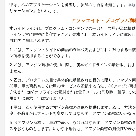
甲は、乙のアプリケーションを審査し、参加の可否を通知します。
本規
リケーション
」といいます。
アソシエイト・プログラム商
本ガイドラインは、プログラム・コンテンツの一部として甲が乙に提供
ラインは常に厳密に遵守することが要求され、本ガイドラインに違反し
自動的に解除されます。
1. 乙は、アマゾン・サイトの商品の在庫状況およびこれに対応する
ン商標を使用することができます。
2. 乙は、アマゾン商標の使用に際し、(i)本ガイドラインの最新版、およ
ません。
3. 乙は、プログラム文書で具体的に承認された目的に限り、アマゾン
(ii)甲、甲の商品もしくは甲のサービスを毀損する方法、(iii)アマ
方法または(iv)オフラインの素材または電子メール（印刷物、郵便、S
用または表示してはなりません。
4. 甲は、乙が使用するアマゾン商標の画像を提供します。乙は、方
率、色彩またはフォントを変更してはならず、アマゾン商標にいかなる
5. 各アマゾン商標は、単独で表示しなければならず、アマゾン商標
スをおくものとします。いかなる場合も、アマゾン商標の判読性や表示