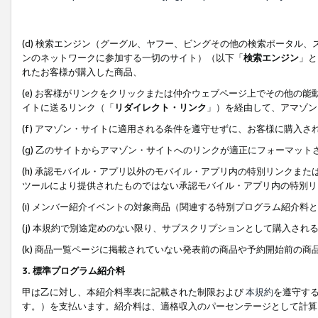
(d) 検索エンジン（グーグル、ヤフー、ビングその他の検索ポータル
ンのネットワークに参加する一切のサイト）（以下「
検索エンジン
」と
れたお客様が購入した商品、
(e) お客様がリンクをクリックまたは仲介ウェブページ上でその他の
イトに送るリンク（「
リダイレクト・リンク
」）を経由して、アマゾン
(f) アマゾン・サイトに適用される条件を遵守せずに、お客様に購入さ
(g) 乙のサイトからアマゾン・サイトへのリンクが適正にフォーマッ
(h) 承認モバイル・アプリ以外のモバイル・アプリ内の特別リンクまたはC
ツールにより提供されたものではない承認モバイル・アプリ内の特別リ
(i) メンバー紹介イベントの対象商品（関連する特別プログラム紹介料と
(j) 本規約で別途定めのない限り、サブスクリプションとして購入され
(k) 商品一覧ページに掲載されていない発表前の商品や予約開始前の商
3. 標準プログラム紹介料
甲は乙に対し、本紹介料率表に記載された制限および
本規約
を遵守す
す。）を支払います。紹介料は、適格収入のパーセンテージとして計算