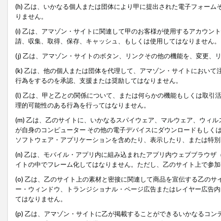
(h) 乙は、いかなる個人または団体により甲に提出された電子フォー
りません。
(i) 乙は、アマゾン・サイトに関連して甲のお客様が使用するアカウ
請、収集、取得、保存、キャッシュ、もしくは使用してはなりません。
(j) 乙は、アマゾン・サイトのボタン、リンクその他の機能を、変更
(k) 乙は、他の個人または団体を代理して、アマゾン・サイトにおい
行為をするのを承認、支援または奨励してはなりません。
(l) 乙は、甲と乙との関係について、または何らかの機能もしくは取
理的可能性のある行為を行ってはなりません。
(m) 乙は、乙のサイトに、いかなるスパイウェア、マルウェア、ウィ
が自身のコンピューター その他の電子デバイスにダウンロードもしく
ソフトウェア・アプリケーションを含めたり、表示したり、または特別
(n) 乙は、モバイル・アプリ内に組み込まれたアプリ内ウェブブラウザ
イトの中でフレーム化してはなりません。ただし、乙のサイト上で参加
(o) 乙は、乙のサイト上の素材と密接に関連して商品を宣伝する乙の
ー・ウィンドウ、トランジショナル・ページ広告またはレイヤー広告内
てはなりません。
(p) 乙は、アマゾン・サイトに乙が掲載することができるいかなるコ