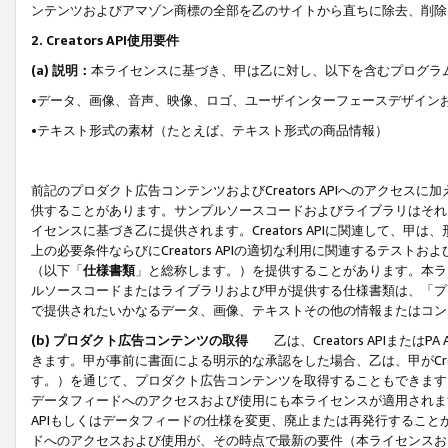
ンテンツおよびアマゾン商標の全部を乙のサイトから直ちに除去、削除
2. Creators API使用要件
(a) 説明：
本ライセンスに基づき、甲は乙に対し、以下を含むプログラ
•データ、画像、音声、映像、ロゴ、ユーザインターフェースデザイン
•テキスト形式の素材（たとえば、テキスト形式の商品情報）
前記のプロダクト広告コンテンツおよびCreators APIへのアクセスに
供することがあります。サンプルソースコードおよびライブラリはそれ
イセンスに基づき乙に提供されます。Creators APIに関連して
上の必要条件ならびにCreators APIの適切な利用に関連するテ
（以下「
仕様書類
」と総称します。）を提供することがあります。本ラ
ルソースコードまたはライブラリおよび甲が提供する仕様書類は、「プ
で提供されたいかなるデータ、画像、テキストその他の情報またはコン
(b) プロダクト広告コンテンツの取得
乙は、Creators APIま
きます。甲が事前に書面による明示的な承認をした場合、乙は、甲がCreator
す。）を通じて、プロダクト広告コンテンツを取得することもできます
データフィードへのアクセスおよび使用にも本ライセンスが適用されます。乙は
APIもしくはデータフィードの仕様を変更、廃止または再発行することがで
ドへのアクセスおよび使用が、その時点で最新の要件（本ライセンスお