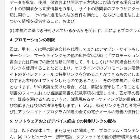
データを収集、使用、保管および開示する方法および該当する場合は第
イトの訪問者から直接情報を収集し、サイトの訪問者のブラウザにクッ
切に開示し、その他の適用法の法的要件を満たし、ならびに適用法によ
ついて情報を提供すること、および
(f)
本規約
に基づき許可されているか否かを問わず、乙によるプログラ
4. プロモーションの制限
乙は、甲もしくは甲の関連会社を代理してまたはアマゾン・サイトもし
モーション、マーケティングその他の広告宣伝活動（「プロモーション
書面または口頭での販促活動に関連して、甲もしくは甲の関連会社の商
リンクを使用することなどにより、オフラインでのプロモーション活動
イトのダイレクトメールに特別リンクを含めることができるものとしま
領するお客様がオプトインしたものであること）、その他本規約、商標
となります。甲の要請を受けた場合、乙は、前記を遵守していることを
明書のフォームおよび当該証明書の記載事項を指定します。乙が甲の要
す。疑義を避けるためにいうと、(i)適用あるマーケティング法の目的上(例
び類似または後継の法律を指します。)、乙は、特別リンクを含む各電子
びにアソシエイト・プログラム関連の全ての電子メールの最善の慣行に
5. ソフトウェアおよびデバイス経由での特別リンクの配布
乙は、以下の媒体上で、またはそれに関連して、プログラム・コンテン
ん。(a) コンピューター、携帯電話、タブレットその他の携帯端末を