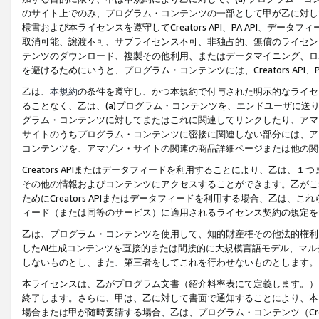
のサイト上でのみ、プログラム・コンテンツの一部として甲が乙に対し
様書および本ライセンスを遵守してCreators API、PA API、
取消可能、譲渡不可、サブライセンス不可、非独占的、無償のライセン
テンツのダウンロード、複製その他利用、またはデータマイニング、ロ
を避けるためにいうと、プログラム・コンテンツには、Creators AP
乙は、
本規約
の条件を遵守し、かつ本規約で付与された明示的なライセ
ることなく、乙は、(a)プログラム・コンテンツを、エンドユーザに
グラム・コンテンツに対してまたはこれに関連してリンクしたり、アマ
サイトのうちプログラム・コンテンツに密接に関連しない部分には、ア
コンテンツを、アマゾン・サイトの関連の商品詳細ページまたは他の関
Creators APIまたはデータフィードを利用することにより、乙は、
その他の情報およびコンテンツにアクセスすることができます。乙がこ
ためにCreators APIまたはデータフィードを利用する場合、乙は、こ
ィード（または同等のサービス）に適用されるライセンス契約の規定を
乙は、プログラム・コンテンツを使用して、知的財産権その他法的権利
したAI生成コンテンツを直接的または間接的に大規模言語モデル、マ
しないものとし、また、第三者をしてこれを行わせないものとします。
本ライセンスは、乙がプログラム文書（紹介料率表にて定義します。）
終了します。さらに、甲は、乙に対して書面で通知することにより、本
場合または甲が随時要請する場合、乙は、プログラム・コンテンツ（Cre