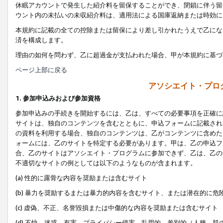
休眠アカウントで発生した紹介料を留保することができ、閉鎖に伴う留
ウント内の未払いの未収紹介料は、適用法による国庫返納または時効に
本規約に記載の全ての控除または留保により差し引かれたうえで乙にな
済を構成します。
理由の如何を問わず、乙に超過金が支払われた場合、甲が本規約に基づ
ページ上部に戻る
アソシエイト・プロ
1. 参加申込みおよび参加資格
参加申込みの手続きを開始するには、乙は、すべての必要事項を正確に
サイトは、独自のコンテンツを含むとともに、申込フォームに記載され
の資料を利用する場合、独自のコンテンツは、乙がコンテンツに含めた
ォームには、乙のサイトを特定する必要があります。甲は、乙の申込フ
合、乙のサイトはアソシエイト・プログラムに参加できず、乙は、乙の
不適切なサイトの例としては以下のようなものが含まれます。
(a) 性的に露骨な内容を奨励または含むサイト
(b) 暴力を奨励するまたは暴力的内容を含むサイト、または潜在的に
(c) 虚偽、不正、名誉毀損または中傷的な内容を奨励または含むサイト
(d) 不快、迷惑、有害、プライバシー侵害、乱用的、差別的（人種、