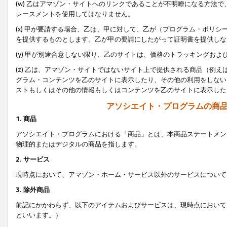
(w) 乙はアマゾン・サイトへのリンクであることが不明瞭になる方法
レースメントを使用してはなりません。
(x) 甲が要請する場合、乙は、甲に対して、乙が（プログラム・ポリ
を提供するものとします。乙が甲の要請にしたがって証明書を提供しな
(y) 甲が別途合意しない限り、乙のサイトは、価格のトラッキングお
(z) 乙は、アマゾン・サイトではないサイト上で提供される商品（例
グラム・コンテンツを乙のサイトに表示したり、その他の利用をしない
ストもしくはその他の情報もしくはコンテンツを乙のサイトに表示した
アソシエイト・プログラムの商
1. 商品
アソシエイト・プログラムにおける「商品」とは、本商品ステートメン
物理的またはデジタルの商品を指します。
2. サービス
現時点において、アマゾン・ホーム・サービス以外のサービスについて
3. 除外商品
前記にかかわらず、以下のアイテムおよびサービスは、現時点において
といいます。）