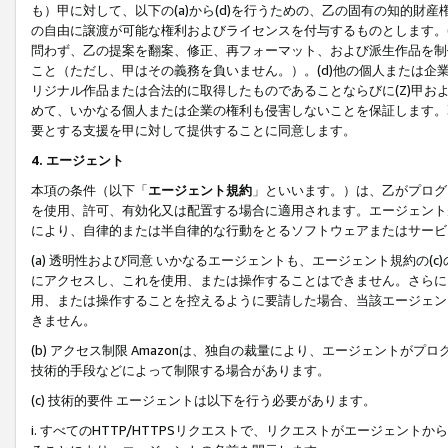
も）甲に対して、以下の(a)から(d)を行うための、乙の固有の知的
の自由に譲渡が可能な権利およびライセンスを付与するものとします。(
問わず、乙の提案を翻案、修正、再フォーマット、および派生作品を制
こと（ただし、甲はその義務を負いません。）。(d)他の個人または企
リジナル作品または合法的に取得したものであることならびに(Z)甲
めて、いかなる個人または企業の権利も侵害しないことを保証します。
要とする支援を甲に対して提供することに同意します。
4. エージェント
本項の条件（以下「
エージェント規約
」といいます。）は、乙がプログ
を使用、許可、有効化又は配置する場合に適用されます。エージェント
により、自律的または半自律的な行動をとるソフトウェアまたはサービ
(a) 透明性および同意 いかなるエージェントも、エージェント規約の
にアクセスし、これを使用、または操作することはできません。さらに、
用、または操作することを控えるように要請した場合、当該エージェン
きません。
(b) アクセス制限 Amazonは、独自の裁量により、エージェント
技術的手段などによって制限する場合があります。
(c) 技術的要件 エージェントは以下を行う必要があります。
i. すべてのHTTP/HTTPSリクエストで、リクエストがエージェ