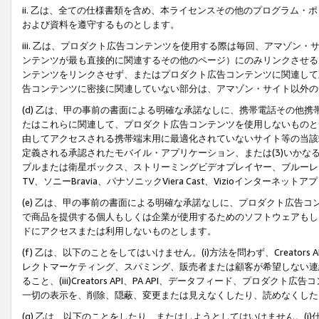
ii. 乙は、全ての仕様書類を含め、本ライセンスその他のプログラム
および資料を遵守するものとします。
iii. 乙は、プロダクト広告コンテンツを使用する際は毎回、アマゾ
ンテンツが最も直接的に関連するその他のページ）にのみリンクさせる
ンテンツをリンクさせず、またはプロダクト広告コンテンツに関連して
告コンテンツに密接に関連していない部分は、アマゾン・サイト以外の
(d) 乙は、甲の事前の書面による明確な承諾なしに、携帯電話その他
たはこれらに関連して、プロダクト広告コンテンツを使用しないものと
由してアクセスされる携帯端末用に最適化されていないサイト等の当該端
定義される承認されたモバイル・アプリケーション、または(3)いか
ブルまたは衛星ボックス、ストリーミングビデオプレイヤー、ブルーレイ
TV、ソニーBravia、パナソニックViera Cast、Vizioインター
(e) 乙は、甲の事前の書面による明確な承諾なしに、プロダクト広告
で商品を提供する個人もしくは企業が使用するためのソフトウェアもしくはその
ドにアクセスまたは利用しないものとします。
(f) 乙は、以下のことをしてはいけません。(i)方法を問わず、Creator
レクトマーケティング、スパミング、販売者または顧客が希望しない連
ること、(iii)Creators API、PA API、データフィード、プ
一切の表示を、削除、隠蔽、変更または見えなくしたり、読めなくした
(g) 乙は、以下のことをしたり、またはしようとしてはいけません。(