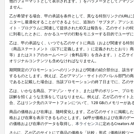
他のフォーマットとして表示されます。）をパラメータとしてアマゾン
ません。
乙が希望する場合、甲の承認を条件として、異なる特別リンクのURL
ニターし最適化することができるように、追加の「サブタグ」アソシエ
イト・プログラムに関連して提供されたID又は報告を、乙のサイトの
に到着したときに、かかるユーザの行動をモニターする目的でユーザに
乙は、甲の承認なく、いつでも乙のサイトに商品（および関連する特別
（商品ステートメント（以下に定義します。）に定義されたとおり）商
等）またはストアのホームページ（食料品等）を含みます。）と乙サイ
オリジナルコンテンツも含めなければなりません。
期間限定のプロモーションへのリンクおよび関連の紹介部分は、該当す
するものとします。例えば、乙がアマゾン・サイトのアパレル部門の商
であると記載した場合は、当該プロモーションの終了日までに、乙のサ
乙は、いかなる商品、アマゾン・サイト、または甲のポリシー、プロモ
誤解を招くような主張をしてはなりません。例えば、乙が乙のサイト上に
合、乙はリンク先のスマートフォンについて、128 GBのメモリーが
商品の価格および在庫は、随時変化します。乙が乙のサイトに掲載した
格および在庫を表示できるものとします。(a)甲が価格および在庫のデータを
の価格および在庫のデータを取得し、
本ライセンス
に定めるCreator
さらに、乙が乙のサイトにて商品の価格を「比較」形式（価格比較ツー