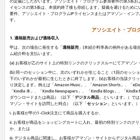
の定義にしたがいます。アソシエイト・プログラム参加要件の第3条お
イセンスの第3条は、本規約終了後も存続します。疑義を避けるためにい
要件、アソシエイト・プログラムIPライセンスまたはアマゾン・イン
す。
アソシエイト・プログ
1. 適格販売および適格収入
甲は、次の場合に発生する「
適格販売
」(本紹介料率表の例外がある場
ム紹介料を支払います。
(a) お客様が乙のサイト上の特別リンクのクリックスルーにてアマゾン
(b) 同一のセッション中に、次のいずれかが生じること（1回のセッ
下のいずれかが最初に生じたときに終了します。(x)お客様の当該クリッ
り決定します。例えば「Amazon Music」、「Amazon Shorts」、「eDo
「Kindle 本」、「Kindle Newspapers」、 「Kindle Blogs」、「
ダウンロードまたは商品）（以下「
デジタル商品
」といいます。）では
マゾン・サイトを訪問した時点）（以下「
セッション
」といいます。）
i. お客様が甲の1-Click注文にて商品を購入するか、
ii. お客様が商品をショッピングカートに入れ、最初の特別リンクの
か、または
iii. デジタル商品に関連し、お客様がアマゾン・サイトからデジタ