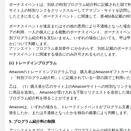
ボーナスイベントは、
別紙
の特別プログラム紹介料に記載された国で利
サイト上の特別リンクをクリックスルーしてアマゾン・サイトを訪問した
したときに生じる「ボーナスイベント」に関連して、第4(b)条記載の
ボーナスイベントが違反またはその他の悪用により不適格となった場合
アの利用、一人の個人による複数のボーナスイベント、ボーナスイベン
別プログラム紹介料を支払いません。いずれの場合においても、甲は甲
かについて判断します。
アソシエイト・プログラム参加要件
にかかわらず、
別紙
記載のボーナ
ーナスイベントに関連する場合にのみ許可されるものとします。
(c) トレードインプログラム
Amazonのトレードインプログラムでは、購入者はAmazonギフト
（「特別プログラム紹介料」）に記載されている一部の国でご利用いた
乙は、（1）購入者が乙のサイト上のAmazonサイトへの特別なリン
に商品を追加し、Amazonが受け入れる下取りリクエストを送信した場
プログラム紹介料を得ることができます。
Amazonは、いずれの場合も、トレードインイベントがプログラム文書
発生したか、または不適格となったかを独自の裁量により判断します。
5. プログラム紹介料の制限
アソシエイトタグは、アソシエイト・プログラムからの紹介料を受ける