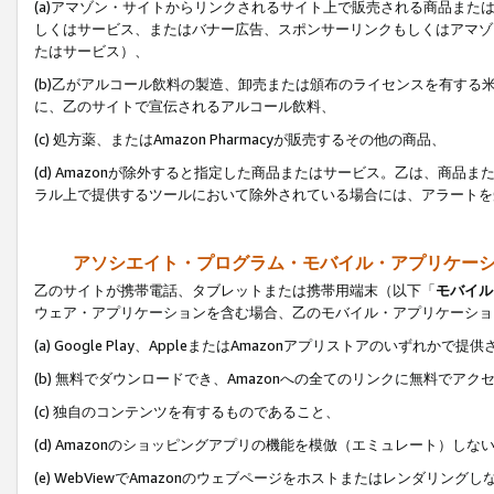
(a)アマゾン・サイトからリンクされるサイト上で販売される商品またはサ
しくはサービス、またはバナー広告、スポンサーリンクもしくはアマゾ
たはサービス）、
(b)乙がアルコール飲料の製造、卸売または頒布のライセンスを有す
に、乙のサイトで宣伝されるアルコール飲料、
(c) 処方薬、またはAmazon Pharmacyが販売するその他の商品、
(d) Amazonが除外すると指定した商品またはサービス。乙は、商品また
ラル上で提供するツールにおいて除外されている場合には、アラートを
アソシエイト・プログラム・モバイル・アプリケー
乙のサイトが携帯電話、タブレットまたは携帯用端末（以下「
モバイル
ウェア・アプリケーションを含む場合、乙のモバイル・アプリケーショ
(a) Google Play、AppleまたはAmazonアプリストアのいずれかで
(b) 無料でダウンロードでき、Amazonへの全てのリンクに無料でアク
(c) 独自のコンテンツを有するものであること、
(d) Amazonのショッピングアプリの機能を模倣（エミュレート）しな
(e) WebViewでAmazonのウェブページをホストまたはレンダリング