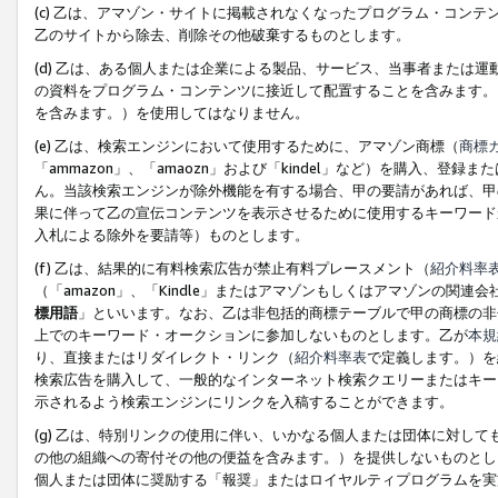
(c) 乙は、アマゾン・サイトに掲載されなくなったプログラム・コン
乙のサイトから除去、削除その他破棄するものとします。
(d) 乙は、ある個人または企業による製品、サービス、当事者または
の資料をプログラム・コンテンツに接近して配置することを含みます。
を含みます。）を使用してはなりません。
(e) 乙は、検索エンジンにおいて使用するために、アマゾン商標（
商標
「ammazon」、「amaozn」および「kindel」など）を購入
ん。当該検索エンジンが除外機能を有する場合、甲の要請があれば、甲
果に伴って乙の宣伝コンテンツを表示させるために使用するキーワード
入札による除外を要請等）ものとします。
(f) 乙は、結果的に有料検索広告が禁止有料プレースメント（
紹介料率
（「amazon」、「Kindle」またはアマゾンもしくはアマゾンの
標用語
」といいます。なお、乙は非包括的商標テーブルで甲の商標の非
上でのキーワード・オークションに参加しないものとします。乙が
本規
り、直接またはリダイレクト・リンク（
紹介料率表
で定義します。）を
検索広告を購入して、一般的なインターネット検索クエリーまたはキー
示されるよう検索エンジンにリンクを入稿することができます。
(g) 乙は、特別リンクの使用に伴い、いかなる個人または団体に対し
の他の組織への寄付その他の便益を含みます。）を提供しないものとし
個人または団体に奨励する「報奨」またはロイヤルティプログラムを実