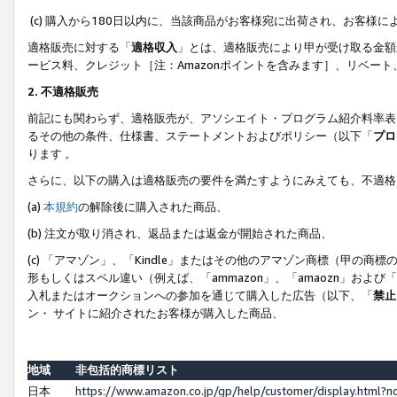
(c) 購入から180日以内に、当該商品がお客様宛に出荷され、お客
適格販売に対する「
適格収入
」とは、適格販売により甲が受け取る金額
ービス料、クレジット［注：Amazonポイントを含みます］、リベー
2. 不適格販売
前記にも関わらず、適格販売が、アソシエイト・プログラム紹介料率表
るその他の条件、仕様書、ステートメントおよびポリシー（以下「
プロ
ります 。
さらに、以下の購入は適格販売の要件を満たすようにみえても、不適格
(a)
本規約
の解除後に購入された商品、
(b) 注文が取り消され、返品または返金が開始された商品、
(c) 「アマゾン」、「Kindle」またはその他のアマゾン商標（甲
形もしくはスペル違い（例えば、「ammazon」、「amaozn」およ
入札またはオークションへの参加を通じて購入した広告（以下、「
禁止
ン・ サイトに紹介されたお客様が購入した商品、
地域
非包括的商標リスト
日本
https://www.amazon.co.jp/gp/help/customer/display.html