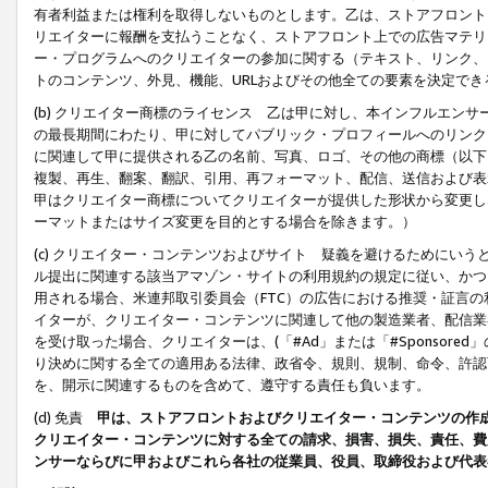
有者利益または権利を取得しないものとします。乙は、ストアフロントに
リエイターに報酬を支払うことなく、ストアフロント上での広告マテリア
ー・プログラムへのクリエイターの参加に関する（テキスト、リンク、
トのコンテンツ、外見、機能、URLおよびその他全ての要素を決定で
(b) クリエイター商標のライセンス 乙は甲に対し、本インフルエン
の最長期間にわたり、甲に対してパブリック・プロフィールへのリンク
に関連して甲に提供される乙の名前、写真、ロゴ、その他の商標（以下
複製、再生、翻案、翻訳、引用、再フォーマット、配信、送信および表
甲はクリエイター商標についてクリエイターが提供した形状から変更し
ーマットまたはサイズ変更を目的とする場合を除きます。）
(c) クリエイター・コンテンツおよびサイト 疑義を避けるためにい
ル提出に関連する該当アマゾン・サイトの利用規約の規定に従い、かつ、
用される場合、米連邦取引委員会（FTC）の広告における推奨・証言
イターが、クリエイター・コンテンツに関連して他の製造業者、配信業
を受け取った場合、クリエイターは、(「#Ad」または「#Sponsor
り決めに関する全ての適用ある法律、政省令、規則、規制、命令、許認
を、開示に関連するものを含めて、遵守する責任も負います。
(d) 免責
甲は、ストアフロントおよびクリエイター・コンテンツの作
クリエイター・コンテンツに対する全ての請求、損害、損失、責任、費
ンサーならびに甲およびこれら各社の従業員、役員、取締役および代表