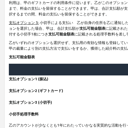
利用は、甲のギフトカードの利用条件に従います。乙がこのオプション
まで、料金の支払いを留保することができます。甲は、合計支払額が支
択するまでの間、料金の支払いを留保することができます。
支払オプション 3:
小切手による支払い 乙が自身の住所を乙に通知し
ョンを選択した場合、甲は、合計支払額が
支払可能金額表
に記載された
付する小切手1枚につき
支払可能金額表
に記載される処理手数料を差し
乙がいずれのオプションも選択せず、支払用の有効な情報も登録してい
甲の裁量により別の支払方法で支払いをするか、獲得した紹介料の支払
支払可能金額表
支払オプション1 (振込)
支払オプション2 (ギフトカード)
支払オプション3 (小切手)
小切手処理手数料
乙のアカウントが少なくとも1年にわたっていかなる実質的な活動を行