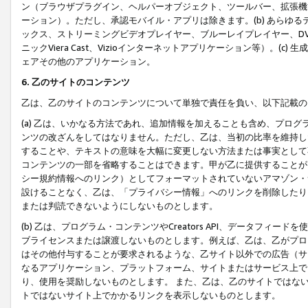
ン（ブラウザプラグイン、ヘルパーオブジェクト、ツールバー、拡張機
ーション）。ただし、承認モバイル・アプリは除きます。(b) あらゆ
ックス、ストリーミングビデオプレイヤー、ブルーレイプレイヤー、DVDプ
ニックViera Cast、Vizioインターネットアプリケーション等）。(
ェアその他のアプリケーション。
6. 乙のサイトのコンテンツ
乙は、乙のサイトのコンテンツについて単独で責任を負い、以下記載の
(a) 乙は、いかなる方法であれ、追加情報を加えることも含め、プロ
ンツの改ざんをしてはなりません。ただし、乙は、当初の比率を維持し
することや、テキストの意味を大幅に変更しない方法または事実として
コンテンツの一部を省略することはできます。甲が乙に提供することが
シー規約情報へのリンク）としてフォーマットされていないアマゾン・
設けることなく、乙は、「プライバシー情報」へのリンクを削除したり
または判読できないようにしないものとします。
(b) 乙は、プログラム・コンテンツやCreators API、データフ
ブライセンスまたは譲渡しないものとします。例えば、乙は、乙がプロ
はその他付与することが要求されるような、乙サイト以外での広告（サ
なるアプリケーション、プラットフォーム、サイトまたはサービス上で
り、使用を奨励しないものとします。 また、乙は、乙のサイトではな
トではないサイト上でかかるリンクを表示しないものとします。