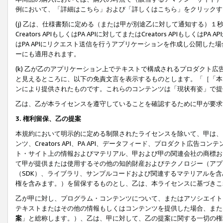
例において、「詳細はこちら」および「詳しくはこちら」をクリックす
(j) 乙は、仕様書類に定める（または甲が別途乙に対して通知する）
Creators APIもしくはPA APIに対してまたはCreators APIもしく
はPA APIにリクエスト送信を行うアプリケーションを作成し公開し
ーにも適用されます。
(k) 乙が乙のアプリケーション上でテキストで構成されるプロダクト
と見えるところに、以下の免責文言を表示するものとします。「［「本
ンにより提供されたものです。これらのコンテンツは「現状有姿」で提
乙は、乙が本ライセンスを遵守していることを確認するために甲が要求
3. 権利留保、乙の提案
本規約において明示的に定める制限されたライセンスを除いて、甲は、
ンツ、Creators API、PA API、データフィード、プロダクト
ト・サイト上の情報およびマテリアル、甲および甲の関連会社の商標お
て甲が提供または使用するその他の知的財産およびテクノロジー（アプ
（SDK）、ライブラリ、サンプルコードおよび関連するマテリアルを
権を含みます。）を留保するものとし、乙は、本ライセンスに基づきこ
乙が甲に対し、プログラム・コンテンツについて、またはアソシエイト
テキストまたはその他の情報もしくはコンテンツを提供した場合、また
案
」と総称します。）、乙は、甲に対して、乙の提案に関する一切の権