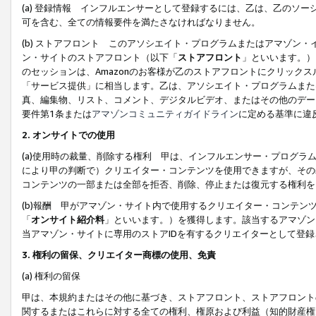
(a) 登録情報 インフルエンサーとして登録するには、乙は、乙のソ
可を含む、全ての情報要件を満たさなければなりません。
(b) ストアフロント このアソシエイト・プログラムまたはアマゾン
ン・サイトのストアフロント（以下「
ストアフロント
」といいます。）
のセッションは、Amazonのお客様が乙のストアフロントにクリック
「サービス提供」に相当します。乙は、アソシエイト・プログラムまた
真、編集物、リスト、コメント、デジタルビデオ、またはその他のデー
要件第1条または
アマゾンコミュニティガイドライン
に定める基準に違
2.
オンサイトでの使用
(a)使用時の裁量、削除する権利 甲は、インフルエンサー・プログラ
により甲の判断で）クリエイター・コンテンツを使用できますが、その
コンテンツの一部または全部を拒否、削除、停止または復元する権利を
(b)報酬 甲がアマゾン・サイト内で使用するクリエイター・コンテン
「
オンサイト紹介料
」といいます。）を獲得します。該当するアマゾン
当アマゾン・サイトに専用のストアIDを有するクリエイターとして登
3.
権利の留保、クリエイター商標の使用、免責
(a) 権利の留保
甲は、本規約またはその他に基づき、ストアフロント、ストアフロント
関するまたはこれらに対する全ての権利、権原および利益（知的財産権