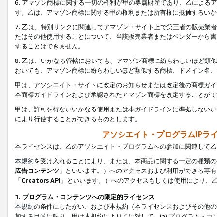
6. アマゾン商標に関する一切の権利が甲の専属財産であり、乙によ
す。乙は、アマゾン商標に関する甲の権利または所有権に抵触するいか
7. 乙は、特別リンクに関連してアマゾン・サイト上で第三者の販売
たはその他使用することについて、当該販売業者またはベンダーから書
することはできません。
8. 乙は、いかなる管轄においても、アマゾン商標に紛らわしいほど
おいても、アマゾン商標に紛らわしいほど類似する商標、ドメイン名、
甲は、アソシエイト・サイトに改定のお知らせまたは改定後の商標ガイ
本商標ガイドラインおよび承認されたアマゾン商標を改定することがで
甲は、許可を得ないいかなる使用または本ガイドラインに準拠しないい
により行使することができるものとします。
アソシエイト・プログラムIPラ
本ライセンスは、乙のアソシエイト・プログラムへの参加に関連して乙
本規約
を受け入れることにより、または、本商品に関する一定の種類の
広告コンテンツ
」といいます。）へのアクセスおよび利用ができる専有
「
Creators API
」といいます。）へのアクセスもしくは使用により、
1. プログラム・コンテンツへの限定的ライセンス
本規約
の条件にしたがい、および本規約（本ライセンスおよびその他の
加する目的に限り、甲は本規約により乙に対して、(a) プログラム・コ