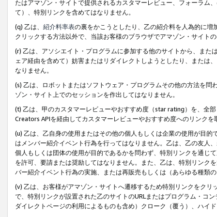
たはアマゾン・サイトで提供されるカスタマーレビュー、フォーラム、
て）、特別リンクを含めてはなりません。
(q) 乙は、
紹介料率表
の裏をかこうとしたり、乙の紹介料を人為的に増
クリックする方法以外で、当該お客様のブラウザでアマゾン・サイトの
(r) 乙は、アソシエイト・プログラムに参加する他のサイトから、ま
ェア経由を含めて）妨害またはリダイレクトしようとしたり、または、
なりません。
(s) 乙は、ロボットまたはソフトウェア・プログラムその他の方法を
ゾン・サイト上でのセッションを作出してはなりません。
(t) 乙は、甲のカスタマーレビューやおすすめ度（star rating
Creators APIを経由してカスタマーレビューやおすすめ度へのリンク
(u) 乙は、乙自身の使用またはその他の個人もしくは企業の使用が目
はメンバー紹介イベント行為を行ってはなりません。乙は、乙の友人、
個人もしくは団体の使用が目的であるかを問わず、特別リンクを通じて
を許可、要請または奨励してはなりません。また、乙は、特別リンクを
バー紹介イベント行為の実施、または再販売もしくは（あらゆる種類の
(v) 乙は、お客様がアマゾン・サイトへ遷移するため特別リンクをク
で、特別リンクが設置された乙のサイトのURLまたはプログラム・コ
ダイレクトページの利用によるものも含め）クローク（覆う）、ハイド