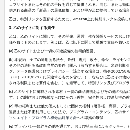
ェブサイトまたはその他の手段を通じて提供される、同じ、または類似
供される商品の「新品」の最低価格、および甲が乙に提供している場合
乙は、特別リンクを宣伝するために、Amazon上に特別リンクを投稿し
3. 乙のサイトに対する責任
乙は、乙のサイトに関して、その開発、運営、依存関係サービスおよび
任を負うものとします。例えば、乙は以下に関して単独で責任を負いま
(a) 乙のサイトおよび一切の関連設備の技術的運営、
(b) 本規約、全ての適用ある法令、条例、規則、政令、命令、ライセ
その他の適用ある政府当局の要件（開示（該当する場合は、米連邦取引
グ、データ保護およびプライバシー（該当する場合は、指令2002/58
（EU）2016/679）に関連するものを含む。）、ならびに乙とそ
される制限または要件を含む。）を遵守して、特別リンク及びプログラ
(c) 乙のサイトに掲載される素材（一切の商品説明およびその他の商
す。）の制作および掲載ならびにその正確性、完全性および適切性の確
(d) 甲の権利または他の個人もしくは団体の権利（著作権、商標、プ
違反または不正利用しない方法で、プログラム・コンテンツ、乙のサイ
ソシエイト・プログラム模倣品対策方針
への準拠の確保
(e) プライバシー規約その他を通じて、および第三者によるクッキー