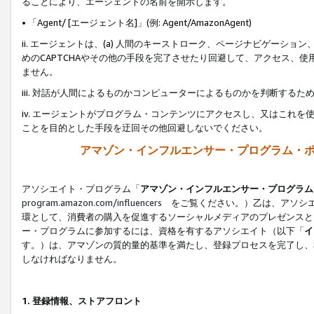
ることにより、エージェントの名前を開示します。
• 「Agent/ [エージェント名]」(例: Agent/AmazonAgent)
ii. エージェントは、(a) 人間のキーストローク、ページナビゲーシ
めのCAPTCHAやその他の手段を完了させたり回避して、アクセス、
ません。
iii. 対話が人間によるものかコンピューターによるものかを判断する
iv. エージェントがプログラム・コンテンツにアクセスし、又はこれ
ことを目的とした手段を迂回その他回避しないでください。
アマゾン・インフルエンサー・プログラム・
アソシエイト・プログラム「
アマゾン・インフルエンサー・プログラム
program.amazon.com/influencers
をご覧ください。）乙は、アソシエ
環として、消費者の購入を促進するソーシャルメディアのプレゼンスと
ー・プログラムに参加するには、資格を有するアソシエイト（以下「
イ
す。）は、アマゾンの質的量的基準を満たし、登録プロセスを完了し、
しなければなりません。
1.
登録情報、ストアフロント