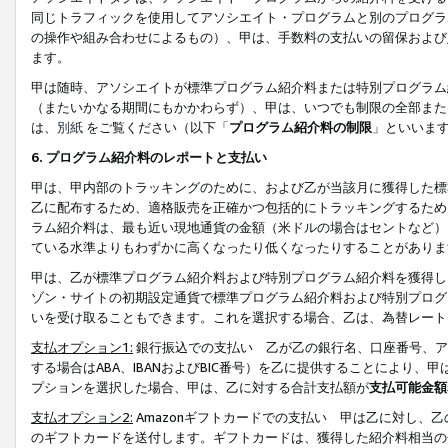
同じトラフィックを使用してアソシエイト・プログラムと別のプログラ
の操作や組み合わせによるもの）、甲は、手数料の支払いの留保および
ます。
甲は随時、アソシエイトが標準プログラム紹介料または特別プログラム
（またいかなる期間にもかかわらず）、甲は、いつでも制限の全部また
は、
別紙
をご覧ください（以下「
プログラム紹介料の制限
」といいま
6. プログラム紹介料のレポートと支払い
甲は、甲内部のトラッキングのために、および乙が当該月に獲得した標
乙に配布するため、適格販売を正確かつ包括的にトラッキングするため
ラム紹介料は、最も近い現地通貨の金額（米ドルの場合はセントなど）
ている水準よりもわずかに高くなったり低くなったりすることがありま
甲は、乙が標準プログラム紹介料および特別プログラム紹介料を獲得し
ゾン・サイトの初期設定通貨で標準プログラム紹介料および特別プログ
いを受け取ることもできます。これを選択する場合、乙は、為替レート
支払オプション1:
銀行振込での支払い 乙が乙の銀行名、口座番号、ア
する場合はABA、IBANおよびBIC番号）を乙に提供することにより
プションを選択した場合、甲は、乙に対する合計支払額が
支払可能金額
支払オプション2:
Amazonギフトカードでの支払い 甲は乙に対し、
のギフトカードを送付します。ギフトカードは、獲得した紹介料相当の