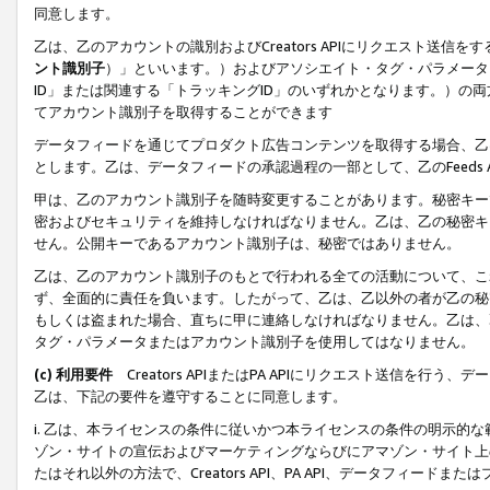
同意します。
乙は、乙のアカウントの識別およびCreators APIにリクエスト送
ント識別子
）」といいます。）およびアソシエイト・タグ・パラメータ（
ID」または関連する「トラッキングID」のいずれかとなります。）の両方
てアカウント識別子を取得することができます
データフィードを通じてプロダクト広告コンテンツを取得する場合、乙は、Cre
とします。乙は、データフィードの承認過程の一部として、乙のFeeds
甲は、乙のアカウント識別子を随時変更することがあります。秘密キー
密およびセキュリティを維持しなければなりません。乙は、乙の秘密キ
せん。公開キーであるアカウント識別子は、秘密ではありません。
乙は、乙のアカウント識別子のもとで行われる全ての活動について、こ
ず、全面的に責任を負います。したがって、乙は、乙以外の者が乙の秘
もしくは盗まれた場合、直ちに甲に連絡しなければなりません。乙は、
タグ・パラメータまたはアカウント識別子を使用してはなりません。
(c) 利用要件
Creators APIまたはPA APIにリクエスト送信を
乙は、下記の要件を遵守することに同意します。
i. 乙は、本ライセンスの条件に従いかつ本ライセンスの条件の明示的
ゾン・サイトの宣伝およびマーケティングならびにアマゾン・サイト上
たはそれ以外の方法で、Creators API、PA API、データフィー