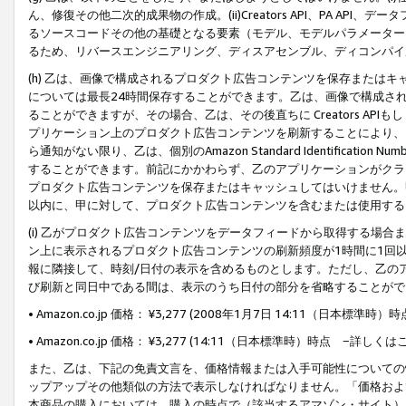
ん、修復その他二次的成果物の作成。(ii)Creators API、PA 
るソースコードその他の基礎となる要素（モデル、モデルパラメーター
るため、リバースエンジニアリング、ディスアセンブル、ディコンパイ
(h) 乙は、画像で構成されるプロダクト広告コンテンツを保存または
については最長24時間保存することができます。乙は、画像で構成さ
ることができますが、その場合、乙は、その後直ちに Creators AP
プリケーション上のプロダクト広告コンテンツを刷新することにより、
ら通知がない限り、乙は、個別のAmazon Standard Identification Nu
することができます。前記にかかわらず、乙のアプリケーションがクラ
プロダクト広告コンテンツを保存またはキャッシュしてはいけません。
以内に、甲に対して、プロダクト広告コンテンツを含むまたは使用する
(i) 乙がプロダクト広告コンテンツをデータフィードから取得する場合または
ン上に表示されるプロダクト広告コンテンツの刷新頻度が1時間に1回
報に隣接して、時刻/日付の表示を含めるものとします。ただし、乙の
び刷新と同日中である間は、表示のうち日付の部分を省略することがで
• Amazon.co.jp 価格： ¥3,277 (2008年1月7日 14:11（日本標準
• Amazon.co.jp 価格： ¥3,277 (14:11（日本標準時）時点 −詳しくは
また、乙は、下記の免責文言を、価格情報または入手可能性についての
ップアップその他類似の方法で表示しなければなりません。「価格およ
本商品の購入においては、購入の時点で（該当するアマゾン・サイト）