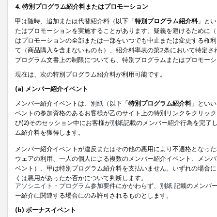
4. 特別プログラム紹介料またはプロモーション
甲は随時、追加または代替紹介料（以下「
特別プログラム紹介料
」とい
たはプロモーションを実施することがあります。疑義を避けるために（
はプロモーションの全部または一部をいつでも中止または変更する権利
て（商品購入を含まないものも）、紹介料率表の第2条において特定さ
プログラム文書上の制限についても、特別プログラムまたはプロモーシ
現在は、次の特別プログラム紹介料が利用可能です。
(a) メンバー紹介イベント
メンバー紹介イベントは、
別紙
（以下「
特別プログラム紹介料
」といい
ベントの参加資格のあるお客様が乙のサイト上の特別リンクをクリック
び(2)そのセッション中にお客様が
別紙
記載のメンバー紹介行為を完了
ム紹介料を獲得します。
メンバー紹介イベントが違反またはその他の悪用により不適格となった
ウェアの利用、一人の個人による複数のメンバー紹介イベント、メンバ
ベント）、甲は特別プログラム紹介料を支払いません。いずれの場合に
くは悪用があったか否かについて判断します。
アソシエイト・プログラム参加要件
にかかわらず、
別紙
記載のメンバー
ー紹介に関連する場合にのみ許可されるものとします。
(b) ボーナスイベント