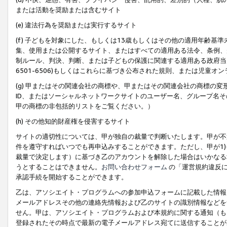
または活動を奨励または含むサイト
(e) 違法行為を奨励または実行するサイト
(f) 子どもを対象にした、もしくは13歳もしくはその他の適用年齢
集、使用または公開するサイト、またはすべての適用ある法令、条例、
制ルール、判決、判断、または子どもの保護に関連する適用ある政府当局の要
6501-6506)もしくはこれらに基づき公布された規則、または児童オ
(g) 甲またはその関連会社の商標や、甲またはその関連会社の商標の
ID、またはソーシャルネットワークサイトのユーザー名、グループ名
甲の商標の非包括的リストをご覧ください。）
(h) その他知的財産権を侵害するサイト
サイトの適切性については、甲が独自の裁量で判断いたします。甲が不
件を遵守すればいつでも再申込みすることができます。ただし、甲が1)
裁量で決定します）に基づき乙のアカウントを解除した場合はいかなる
うとすることはできません。
お問い合わせフォーム
の「運営規約違反に
承認手続を開始することができます。
乙は、アソシエイト・プログラムへの参加申込フォームに記載した情報
メールアドレスその他の連絡先情報および乙のサイトの識別情報などを
せん。甲は、アソシエイト・プログラムおよび本規約に関する通知（も
登録されたその時点で最新の電子メールアドレス宛てに送信することが