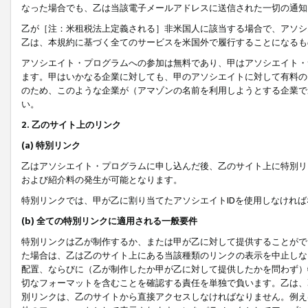
なった場合でも、乙は当該電子メールアドレスに送信された一切の通知
乙が［注：米租税法上定義される］非米国人に該当する場合で、アソシ
乙は、本規約に基づく全てのサービスを米国外で履行することになるも
アソシエイト・プログラムへの参加は無料であり、甲はアソシエイト・
ます。甲はいかなる企業に対しても、甲のアソシエイトに対して有料の
のため、このような企業が（アマゾンの名前を利用しようとする企業で
い。
2. 乙のサイト上のリンク
(a) 特別リンク
乙はアソシエイト・プログラムに申し込んだ後、乙のサイト上に特別リ
および紹介料の発生が可能となります。
特別リンクでは、甲が乙に割り当てたアソシエイトIDを使用しなけれ
(b) 全ての特別リンクに適用される一般要件
特別リンクは乙が制作するか、または甲が乙に対して提供することがで
た場合は、乙は乙のサイト上にある当該種類のリンクの表示を中止しな
配置、ならびに（乙が制作したか甲が乙に対して提供したかを問わず）
切なフォーマットを含むことを確認する責任を単独で負います。乙は、
別リンクは、乙のサイトから直接アクセスしなければなりません。例えば、