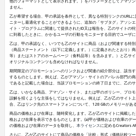
他のフォーマットとして表示されます。）をパラメータとしてアマゾン
ません。
乙が希望する場合、甲の承認を条件として、異なる特別リンクのURL
ニターし最適化することができるように、追加の「サブタグ」アソシエ
イト・プログラムに関連して提供されたID又は報告を、乙のサイトの
に到着したときに、かかるユーザの行動をモニターする目的でユーザに
乙は、甲の承認なく、いつでも乙のサイトに商品（および関連する特別
（商品ステートメント（以下に定義します。）に定義されたとおり）商
等）またはストアのホームページ（食料品等）を含みます。）と乙サイ
オリジナルコンテンツも含めなければなりません。
期間限定のプロモーションへのリンクおよび関連の紹介部分は、該当す
するものとします。例えば、乙がアマゾン・サイトのアパレル部門の商
であると記載した場合は、当該プロモーションの終了日までに、乙のサ
乙は、いかなる商品、アマゾン・サイト、または甲のポリシー、プロモ
誤解を招くような主張をしてはなりません。例えば、乙が乙のサイト上に
合、乙はリンク先のスマートフォンについて、128 GBのメモリーが
商品の価格および在庫は、随時変化します。乙が乙のサイトに掲載した
格および在庫を表示できるものとします。(a)甲が価格および在庫のデータを
の価格および在庫のデータを取得し、
本ライセンス
に定めるCreator
さらに、乙が乙のサイトにて商品の価格を「比較」形式（価格比較ツー