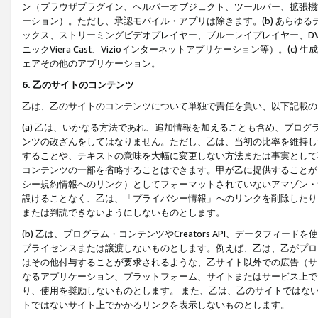
ン（ブラウザプラグイン、ヘルパーオブジェクト、ツールバー、拡張機
ーション）。ただし、承認モバイル・アプリは除きます。(b) あらゆ
ックス、ストリーミングビデオプレイヤー、ブルーレイプレイヤー、DVDプ
ニックViera Cast、Vizioインターネットアプリケーション等）。(
ェアその他のアプリケーション。
6. 乙のサイトのコンテンツ
乙は、乙のサイトのコンテンツについて単独で責任を負い、以下記載の
(a) 乙は、いかなる方法であれ、追加情報を加えることも含め、プロ
ンツの改ざんをしてはなりません。ただし、乙は、当初の比率を維持し
することや、テキストの意味を大幅に変更しない方法または事実として
コンテンツの一部を省略することはできます。甲が乙に提供することが
シー規約情報へのリンク）としてフォーマットされていないアマゾン・
設けることなく、乙は、「プライバシー情報」へのリンクを削除したり
または判読できないようにしないものとします。
(b) 乙は、プログラム・コンテンツやCreators API、データフ
ブライセンスまたは譲渡しないものとします。例えば、乙は、乙がプロ
はその他付与することが要求されるような、乙サイト以外での広告（サ
なるアプリケーション、プラットフォーム、サイトまたはサービス上で
り、使用を奨励しないものとします。 また、乙は、乙のサイトではな
トではないサイト上でかかるリンクを表示しないものとします。