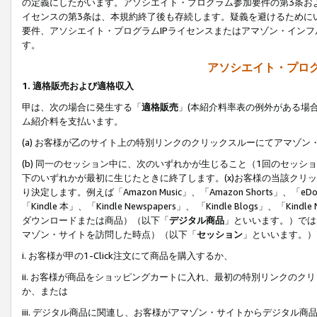
の定義にしたがいます。アソシエイト・プログラム参加要件の第3条お
イセンスの第3条は、本規約終了後も存続します。疑義を避けるためにい
要件、アソシエイト・プログラムIPライセンスまたはアマゾン・イン
す。
アソシエイト・プログ
1. 適格販売および適格収入
甲は、次の場合に発生する「
適格販売
」(本紹介料率表の例外がある場
ム紹介料を支払います。
(a) お客様が乙のサイト上の特別リンクのクリックスルーにてアマゾン
(b) 同一のセッション中に、次のいずれかが生じること（1回のセッ
下のいずれかが最初に生じたときに終了します。(x)お客様の当該クリッ
り決定します。例えば「Amazon Music」、「Amazon Shorts」、「eDo
「Kindle 本」、「Kindle Newspapers」、 「Kindle Blogs」、「
ダウンロードまたは商品）（以下「
デジタル商品
」といいます。）では
マゾン・サイトを訪問した時点）（以下「
セッション
」といいます。）
i. お客様が甲の1-Click注文にて商品を購入するか、
ii. お客様が商品をショッピングカートに入れ、最初の特別リンクの
か、または
iii. デジタル商品に関連し、お客様がアマゾン・サイトからデジタ