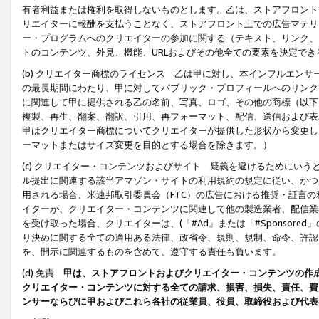
有者利益または権利を取得しないものとします。乙は、ストアフロントに
リエイターに報酬を支払うことなく、ストアフロント上での広告マテリア
ー・プログラムへのクリエイターの参加に関する（テキスト、リンク、
トのコンテンツ、外見、機能、URLおよびその他全ての要素を決定で
(b) クリエイター商標のライセンス 乙は甲に対し、本インフルエン
の最長期間にわたり、甲に対してパブリック・プロフィールへのリンク
に関連して甲に提供される乙の名前、写真、ロゴ、その他の商標（以下
複製、再生、翻案、翻訳、引用、再フォーマット、配信、送信および表
甲はクリエイター商標についてクリエイターが提供した形状から変更し
ーマットまたはサイズ変更を目的とする場合を除きます。）
(c) クリエイター・コンテンツおよびサイト 疑義を避けるためにい
ル提出に関連する該当アマゾン・サイトの利用規約の規定に従い、かつ、
用される場合、米連邦取引委員会（FTC）の広告における推奨・証言
イターが、クリエイター・コンテンツに関連して他の製造業者、配信業
を受け取った場合、クリエイターは、(「#Ad」または「#Sponsor
り決めに関する全ての適用ある法律、政省令、規則、規制、命令、許認
を、開示に関連するものを含めて、遵守する責任も負います。
(d) 免責
甲は、ストアフロントおよびクリエイター・コンテンツの作
クリエイター・コンテンツに対する全ての請求、損害、損失、責任、費
ンサーならびに甲およびこれら各社の従業員、役員、取締役および代表