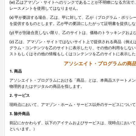
(w) 乙はアマゾン・サイトへのリンクであることが不明瞭になる方法
レースメントを使用してはなりません。
(x) 甲が要請する場合、乙は、甲に対して、乙が（プログラム・ポリ
を提供するものとします。乙が甲の要請にしたがって証明書を提供しな
(y) 甲が別途合意しない限り、乙のサイトは、価格のトラッキングお
(z) 乙は、アマゾン・サイトではないサイト上で提供される商品（例
グラム・コンテンツを乙のサイトに表示したり、その他の利用をしない
ストもしくはその他の情報もしくはコンテンツを乙のサイトに表示した
アソシエイト・プログラムの商
1. 商品
アソシエイト・プログラムにおける「商品」とは、本商品ステートメン
物理的またはデジタルの商品を指します。
2. サービス
現時点において、アマゾン・ホーム・サービス以外のサービスについて
3. 除外商品
前記にかかわらず、以下のアイテムおよびサービスは、現時点において
といいます。）