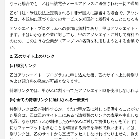
なった場合でも、乙は当該電子メールアドレスに送信された一切の通知
乙が［注：米租税法上定義される］非米国人に該当する場合で、アソシ
乙は、本規約に基づく全てのサービスを米国外で履行することになるも
アソシエイト・プログラムへの参加は無料であり、甲はアソシエイト・
ます。甲はいかなる企業に対しても、甲のアソシエイトに対して有料の
のため、このような企業が（アマゾンの名前を利用しようとする企業で
い。
2. 乙のサイト上のリンク
(a) 特別リンク
乙はアソシエイト・プログラムに申し込んだ後、乙のサイト上に特別リ
および紹介料の発生が可能となります。
特別リンクでは、甲が乙に割り当てたアソシエイトIDを使用しなけれ
(b) 全ての特別リンクに適用される一般要件
特別リンクは乙が制作するか、または甲が乙に対して提供することがで
た場合は、乙は乙のサイト上にある当該種類のリンクの表示を中止しな
配置、ならびに（乙が制作したか甲が乙に対して提供したかを問わず）
切なフォーマットを含むことを確認する責任を単独で負います。乙は、
別リンクは、乙のサイトから直接アクセスしなければなりません。例えば、