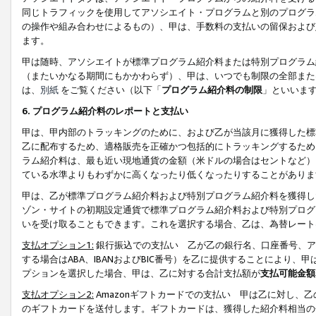
同じトラフィックを使用してアソシエイト・プログラムと別のプログラ
の操作や組み合わせによるもの）、甲は、手数料の支払いの留保および
ます。
甲は随時、アソシエイトが標準プログラム紹介料または特別プログラム
（またいかなる期間にもかかわらず）、甲は、いつでも制限の全部また
は、
別紙
をご覧ください（以下「
プログラム紹介料の制限
」といいま
6. プログラム紹介料のレポートと支払い
甲は、甲内部のトラッキングのために、および乙が当該月に獲得した標
乙に配布するため、適格販売を正確かつ包括的にトラッキングするため
ラム紹介料は、最も近い現地通貨の金額（米ドルの場合はセントなど）
ている水準よりもわずかに高くなったり低くなったりすることがありま
甲は、乙が標準プログラム紹介料および特別プログラム紹介料を獲得し
ゾン・サイトの初期設定通貨で標準プログラム紹介料および特別プログ
いを受け取ることもできます。これを選択する場合、乙は、為替レート
支払オプション1:
銀行振込での支払い 乙が乙の銀行名、口座番号、ア
する場合はABA、IBANおよびBIC番号）を乙に提供することにより
プションを選択した場合、甲は、乙に対する合計支払額が
支払可能金額
支払オプション2:
Amazonギフトカードでの支払い 甲は乙に対し、
のギフトカードを送付します。ギフトカードは、獲得した紹介料相当の