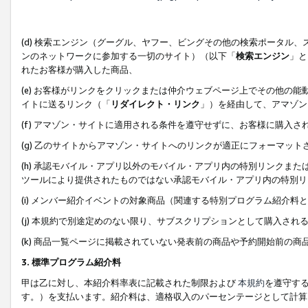
(d) 検索エンジン（グーグル、ヤフー、ビングその他の検索ポータル
ンのネットワークに参加する一切のサイト）（以下「
検索エンジン
」と
れたお客様が購入した商品、
(e) お客様がリンクをクリックまたは仲介ウェブページ上でその他の
イトに送るリンク（「
リダイレクト・リンク
」）を経由して、アマゾン
(f) アマゾン・サイトに適用される条件を遵守せずに、お客様に購入さ
(g) 乙のサイトからアマゾン・サイトへのリンクが適正にフォーマッ
(h) 承認モバイル・アプリ以外のモバイル・アプリ内の特別リンクまたはC
ツールにより提供されたものではない承認モバイル・アプリ内の特別リ
(i) メンバー紹介イベントの対象商品（関連する特別プログラム紹介料と
(j) 本規約で別途定めのない限り、サブスクリプションとして購入され
(k) 商品一覧ページに掲載されていない発表前の商品や予約開始前の商
3. 標準プログラム紹介料
甲は乙に対し、本紹介料率表に記載された制限および
本規約
を遵守す
す。）を支払います。紹介料は、適格収入のパーセンテージとして計算