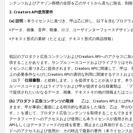
ンテンツおよびアマゾン商標の全部を乙のサイトから直ちに除去、削除
2. Creators API使用要件
(a) 説明：
本ライセンスに基づき、甲は乙に対し、以下を含むプログラ
•データ、画像、音声、映像、ロゴ、ユーザインターフェースデザイン
•テキスト形式の素材（たとえば、テキスト形式の商品情報）
前記のプロダクト広告コンテンツおよびCreators APIへのアクセスに
供することがあります。サンプルソースコードおよびライブラリはそれ
イセンスに基づき乙に提供されます。Creators APIに関連して
上の必要条件ならびにCreators APIの適切な利用に関連するテ
（以下「
仕様書類
」と総称します。）を提供することがあります。本ラ
ルソースコードまたはライブラリおよび甲が提供する仕様書類は、「プ
で提供されたいかなるデータ、画像、テキストその他の情報またはコン
(b) プロダクト広告コンテンツの取得
乙は、Creators APIま
きます。甲が事前に書面による明示的な承認をした場合、乙は、甲がCreator
す。）を通じて、プロダクト広告コンテンツを取得することもできます
データフィードへのアクセスおよび使用にも本ライセンスが適用されます。乙は
APIもしくはデータフィードの仕様を変更、廃止または再発行することがで
ドへのアクセスおよび使用が、その時点で最新の要件（本ライセンスお