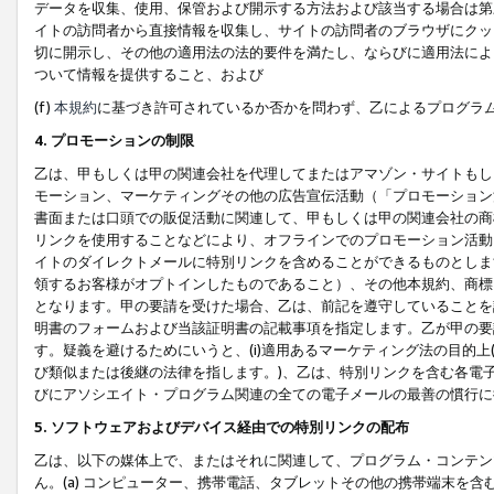
データを収集、使用、保管および開示する方法および該当する場合は第
イトの訪問者から直接情報を収集し、サイトの訪問者のブラウザにクッ
切に開示し、その他の適用法の法的要件を満たし、ならびに適用法によ
ついて情報を提供すること、および
(f)
本規約
に基づき許可されているか否かを問わず、乙によるプログラ
4. プロモーションの制限
乙は、甲もしくは甲の関連会社を代理してまたはアマゾン・サイトもし
モーション、マーケティングその他の広告宣伝活動（「プロモーション
書面または口頭での販促活動に関連して、甲もしくは甲の関連会社の商
リンクを使用することなどにより、オフラインでのプロモーション活動
イトのダイレクトメールに特別リンクを含めることができるものとしま
領するお客様がオプトインしたものであること）、その他本規約、商標
となります。甲の要請を受けた場合、乙は、前記を遵守していることを
明書のフォームおよび当該証明書の記載事項を指定します。乙が甲の要
す。疑義を避けるためにいうと、(i)適用あるマーケティング法の目的上(例
び類似または後継の法律を指します。)、乙は、特別リンクを含む各電子
びにアソシエイト・プログラム関連の全ての電子メールの最善の慣行に
5. ソフトウェアおよびデバイス経由での特別リンクの配布
乙は、以下の媒体上で、またはそれに関連して、プログラム・コンテン
ん。(a) コンピューター、携帯電話、タブレットその他の携帯端末を