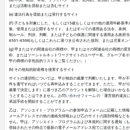
または活動を奨励または含むサイト
(e) 違法行為を奨励または実行するサイト
(f) 子どもを対象にした、もしくは13歳もしくはその他の適用年齢
集、使用または公開するサイト、またはすべての適用ある法令、条例、
制ルール、判決、判断、または子どもの保護に関連する適用ある政府当局の要
6501-6506)もしくはこれらに基づき公布された規則、または児童オ
(g) 甲またはその関連会社の商標や、甲またはその関連会社の商標の
ID、またはソーシャルネットワークサイトのユーザー名、グループ名
甲の商標の非包括的リストをご覧ください。）
(h) その他知的財産権を侵害するサイト
サイトの適切性については、甲が独自の裁量で判断いたします。甲が不
件を遵守すればいつでも再申込みすることができます。ただし、甲が1)
裁量で決定します）に基づき乙のアカウントを解除した場合はいかなる
うとすることはできません。
お問い合わせフォーム
の「運営規約違反に
承認手続を開始することができます。
乙は、アソシエイト・プログラムへの参加申込フォームに記載した情報
メールアドレスその他の連絡先情報および乙のサイトの識別情報などを
せん。甲は、アソシエイト・プログラムおよび本規約に関する通知（も
登録されたその時点で最新の電子メールアドレス宛てに送信することが