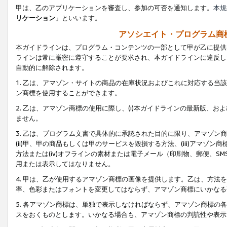
甲は、乙のアプリケーションを審査し、参加の可否を通知します。
本規
リケーション
」といいます。
アソシエイト・プログラム商
本ガイドラインは、プログラム・コンテンツの一部として甲が乙に提供
ラインは常に厳密に遵守することが要求され、本ガイドラインに違反し
自動的に解除されます。
1. 乙は、アマゾン・サイトの商品の在庫状況およびこれに対応する
ン商標を使用することができます。
2. 乙は、アマゾン商標の使用に際し、(i)本ガイドラインの最新版、およ
ません。
3. 乙は、プログラム文書で具体的に承認された目的に限り、アマゾン
(ii)甲、甲の商品もしくは甲のサービスを毀損する方法、(iii)アマ
方法または(iv)オフラインの素材または電子メール（印刷物、郵便、S
用または表示してはなりません。
4. 甲は、乙が使用するアマゾン商標の画像を提供します。乙は、方
率、色彩またはフォントを変更してはならず、アマゾン商標にいかなる
5. 各アマゾン商標は、単独で表示しなければならず、アマゾン商標
スをおくものとします。いかなる場合も、アマゾン商標の判読性や表示