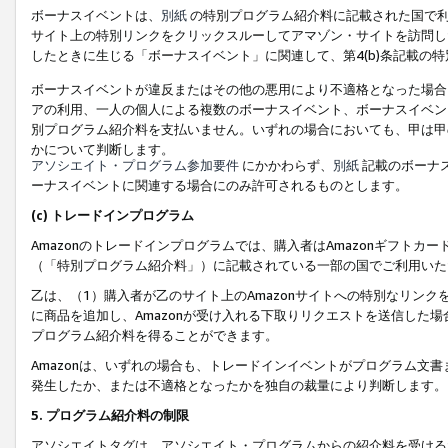
ボーナスイベントは、
別紙
の特別プログラム紹介料に記載された国で利
サイト上の特別リンクをクリックスルーしてアマゾン・サイトを訪問した
したときに生じる「ボーナスイベント」に関連して、第4(b)条記載の
ボーナスイベントが違反またはその他の悪用により不適格となった場合
アの利用、一人の個人による複数のボーナスイベント、ボーナスイベン
別プログラム紹介料を支払いません。いずれの場合においても、甲は甲
かについて判断します。
アソシエイト・プログラム参加要件
にかかわらず、
別紙
記載のボーナ
ーナスイベントに関連する場合にのみ許可されるものとします。
(c) トレードインプログラム
Amazonのトレードインプログラムでは、購入者はAmazonギフト
（「特別プログラム紹介料」）に記載されている一部の国でご利用いた
乙は、（1）購入者が乙のサイト上のAmazonサイトへの特別なリン
に商品を追加し、Amazonが受け入れる下取りリクエストを送信した場
プログラム紹介料を得ることができます。
Amazonは、いずれの場合も、トレードインイベントがプログラム文書
発生したか、または不適格となったかを独自の裁量により判断します。
5. プログラム紹介料の制限
アソシエイトタグは、アソシエイト・プログラムからの紹介料を受ける