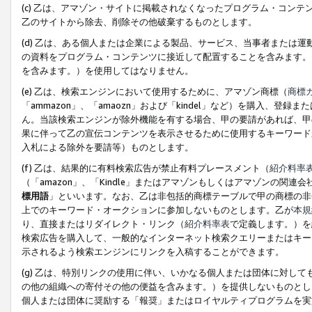
(c) 乙は、アマゾン・サイトに掲載されなくなったプログラム・コン
乙のサイトから除去、削除その他破棄するものとします。
(d) 乙は、ある個人または企業による製品、サービス、当事者または
の資料をプログラム・コンテンツに接近して配置することを含みます。
を含みます。）を使用してはなりません。
(e) 乙は、検索エンジンにおいて使用するために、アマゾン商標（
商標
「ammazon」、「amaozn」および「kindel」など）を購入
ん。当該検索エンジンが除外機能を有する場合、甲の要請があれば、甲
果に伴って乙の宣伝コンテンツを表示させるために使用するキーワード
入札による除外を要請等）ものとします。
(f) 乙は、結果的に有料検索広告が禁止有料プレースメント（
紹介料率
（「amazon」、「Kindle」またはアマゾンもしくはアマゾンの
標用語
」といいます。なお、乙は非包括的商標テーブルで甲の商標の非
上でのキーワード・オークションに参加しないものとします。乙が
本規
り、直接またはリダイレクト・リンク（
紹介料率表
で定義します。）を
検索広告を購入して、一般的なインターネット検索クエリーまたはキー
示されるよう検索エンジンにリンクを入稿することができます。
(g) 乙は、特別リンクの使用に伴い、いかなる個人または団体に対し
の他の組織への寄付その他の便益を含みます。）を提供しないものとし
個人または団体に奨励する「報奨」またはロイヤルティプログラムを実