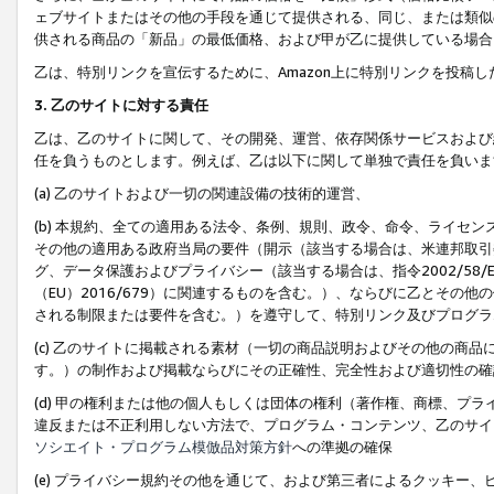
ェブサイトまたはその他の手段を通じて提供される、同じ、または類似
供される商品の「新品」の最低価格、および甲が乙に提供している場合
乙は、特別リンクを宣伝するために、Amazon上に特別リンクを投稿し
3. 乙のサイトに対する責任
乙は、乙のサイトに関して、その開発、運営、依存関係サービスおよび
任を負うものとします。例えば、乙は以下に関して単独で責任を負いま
(a) 乙のサイトおよび一切の関連設備の技術的運営、
(b) 本規約、全ての適用ある法令、条例、規則、政令、命令、ライセ
その他の適用ある政府当局の要件（開示（該当する場合は、米連邦取引
グ、データ保護およびプライバシー（該当する場合は、指令2002/58
（EU）2016/679）に関連するものを含む。）、ならびに乙とそ
される制限または要件を含む。）を遵守して、特別リンク及びプログラ
(c) 乙のサイトに掲載される素材（一切の商品説明およびその他の商
す。）の制作および掲載ならびにその正確性、完全性および適切性の確
(d) 甲の権利または他の個人もしくは団体の権利（著作権、商標、プ
違反または不正利用しない方法で、プログラム・コンテンツ、乙のサイ
ソシエイト・プログラム模倣品対策方針
への準拠の確保
(e) プライバシー規約その他を通じて、および第三者によるクッキー