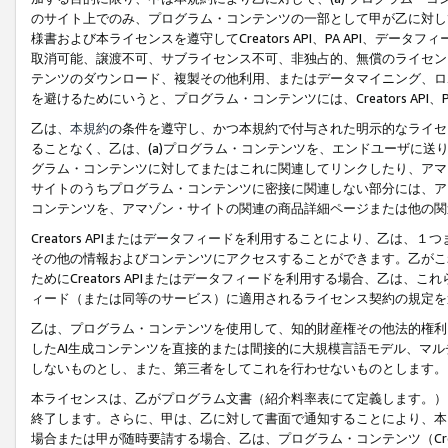
のサイト上でのみ、プログラム・コンテンツの一部として甲が乙に対し
様書および本ライセンスを遵守してCreators API、PA API、
取消可能、譲渡不可、サブライセンス不可、非独占的、無償のライセン
テンツのダウンロード、複製その他利用、またはデータマイニング、ロ
を避けるためにいうと、プログラム・コンテンツには、Creators AP
乙は、
本規約
の条件を遵守し、かつ本規約で付与された明示的なライセ
ることなく、乙は、(a)プログラム・コンテンツを、エンドユーザに
グラム・コンテンツに対してまたはこれに関連してリンクしたり、アマ
サイトのうちプログラム・コンテンツに密接に関連しない部分には、ア
コンテンツを、アマゾン・サイトの関連の商品詳細ページまたは他の関
Creators APIまたはデータフィードを利用することにより、乙は、
その他の情報およびコンテンツにアクセスすることができます。乙がこ
ためにCreators APIまたはデータフィードを利用する場合、乙は、こ
ィード（または同等のサービス）に適用されるライセンス契約の規定を
乙は、プログラム・コンテンツを使用して、知的財産権その他法的権利
したAI生成コンテンツを直接的または間接的に大規模言語モデル、マ
しないものとし、また、第三者をしてこれを行わせないものとします。
本ライセンスは、乙がプログラム文書（紹介料率表にて定義します。）
終了します。さらに、甲は、乙に対して書面で通知することにより、本
場合または甲が随時要請する場合、乙は、プログラム・コンテンツ（Cre