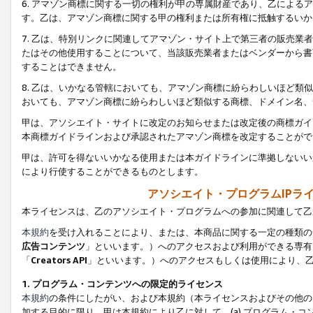
6. アマゾン商標に関する一切の権利が甲の専属財産であり、乙によ
す。乙は、アマゾン商標に関する甲の権利または所有権に抵触するいか
7. 乙は、特別リンクに関連してアマゾン・サイト上で第三者の販売
たはその他使用することについて、当該販売業者またはベンダーから書
することはできません。
8. 乙は、いかなる管轄においても、アマゾン商標に紛らわしいほど
おいても、アマゾン商標に紛らわしいほど類似する商標、ドメイン名、
甲は、アソシエイト・サイトに改定のお知らせまたは改定後の商標ガイ
本商標ガイドラインおよび承認されたアマゾン商標を改定することがで
甲は、許可を得ないいかなる使用または本ガイドラインに準拠しないい
により行使することができるものとします。
アソシエイト・プログラムIPラ
本ライセンスは、乙のアソシエイト・プログラムへの参加に関連して乙
本規約
を受け入れることにより、または、本商品に関する一定の種類の
広告コンテンツ
」といいます。）へのアクセスおよび利用ができる専有
「
Creators API
」といいます。）へのアクセスもしくは使用により、
1. プログラム・コンテンツへの限定的ライセンス
本規約
の条件にしたがい、および本規約（本ライセンスおよびその他の
加する目的に限り、甲は本規約により乙に対して、(a) プログラム・コ