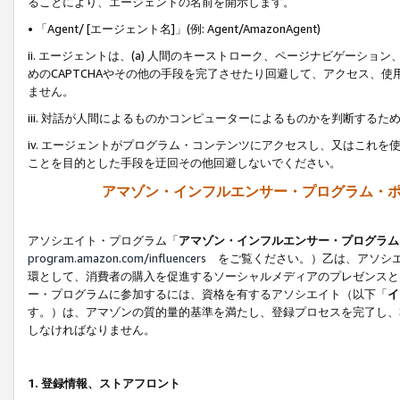
ることにより、エージェントの名前を開示します。
• 「Agent/ [エージェント名]」(例: Agent/AmazonAgent)
ii. エージェントは、(a) 人間のキーストローク、ページナビゲーシ
めのCAPTCHAやその他の手段を完了させたり回避して、アクセス、
ません。
iii. 対話が人間によるものかコンピューターによるものかを判断する
iv. エージェントがプログラム・コンテンツにアクセスし、又はこれ
ことを目的とした手段を迂回その他回避しないでください。
アマゾン・インフルエンサー・プログラム・
アソシエイト・プログラム「
アマゾン・インフルエンサー・プログラム
program.amazon.com/influencers
をご覧ください。）乙は、アソシエ
環として、消費者の購入を促進するソーシャルメディアのプレゼンスと
ー・プログラムに参加するには、資格を有するアソシエイト（以下「
イ
す。）は、アマゾンの質的量的基準を満たし、登録プロセスを完了し、
しなければなりません。
1.
登録情報、ストアフロント