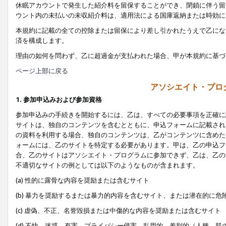
休眠アカウントで発生した紹介料を留保することができ、閉鎖に伴う留
ウント内の未払いの未収紹介料は、適用法による国庫返納または時効に
本規約に記載の全ての控除または留保により差し引かれたうえで乙にな
済を構成します。
理由の如何を問わず、乙に超過金が支払われた場合、甲が本規約に基づ
ページ上部に戻る
アソシエイト・プロ
1. 参加申込みおよび参加資格
参加申込みの手続きを開始するには、乙は、すべての必要事項を正確に
サイトは、独自のコンテンツを含むとともに、申込フォームに記載され
の資料を利用する場合、独自のコンテンツは、乙がコンテンツに含めた
ォームには、乙のサイトを特定する必要があります。甲は、乙の申込フ
合、乙のサイトはアソシエイト・プログラムに参加できず、乙は、乙の
不適切なサイトの例としては以下のようなものが含まれます。
(a) 性的に露骨な内容を奨励または含むサイト
(b) 暴力を奨励するまたは暴力的内容を含むサイト、または潜在的に
(c) 虚偽、不正、名誉毀損または中傷的な内容を奨励または含むサイト
(d) 不快、迷惑、有害、プライバシー侵害、乱用的、差別的（人種、