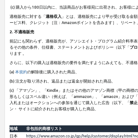
(c) 購入から180日以内に、当該商品がお客様宛に出荷され、お客
適格販売に対する「
適格収入
」とは、適格販売により甲が受け取る金額
ービス料、クレジット［注：Amazonポイントを含みます］、リベー
2. 不適格販売
前記にも関わらず、適格販売が、アソシエイト・プログラム紹介料率表
るその他の条件、仕様書、ステートメントおよびポリシー（以下「
プロ
ります 。
さらに、以下の購入は適格販売の要件を満たすようにみえても、不適格
(a)
本規約
の解除後に購入された商品、
(b) 注文が取り消され、返品または返金が開始された商品、
(c) 「アマゾン」、「Kindle」またはその他のアマゾン商標（甲
形もしくはスペル違い（例えば、「ammazon」、「amaozn」およ
入札またはオークションへの参加を通じて購入した広告（以下、「
禁止
ン・ サイトに紹介されたお客様が購入した商品、
地域
非包括的商標リスト
日本
https://www.amazon.co.jp/gp/help/customer/display.html