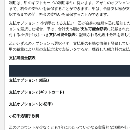
利用は、甲のギフトカードの利用条件に従います。乙がこのオプション
まで、料金の支払いを留保することができます。甲は、合計支払額が支
択するまでの間、料金の支払いを留保することができます。
支払オプション 3:
小切手による支払い 乙が自身の住所を乙に通知し
ョンを選択した場合、甲は、合計支払額が
支払可能金額表
に記載された
付する小切手1枚につき
支払可能金額表
に記載される処理手数料を差し
乙がいずれのオプションも選択せず、支払用の有効な情報も登録してい
甲の裁量により別の支払方法で支払いをするか、獲得した紹介料の支払
支払可能金額表
支払オプション1 (振込)
支払オプション2 (ギフトカード)
支払オプション3 (小切手)
小切手処理手数料
乙のアカウントが少なくとも1年にわたっていかなる実質的な活動を行