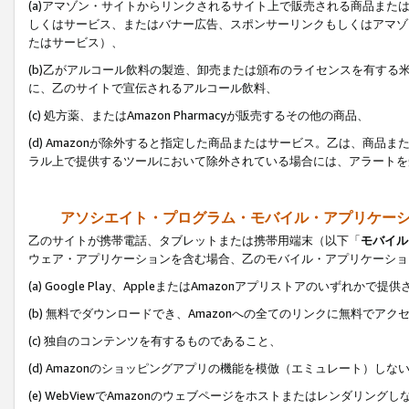
(a)アマゾン・サイトからリンクされるサイト上で販売される商品またはサ
しくはサービス、またはバナー広告、スポンサーリンクもしくはアマゾ
たはサービス）、
(b)乙がアルコール飲料の製造、卸売または頒布のライセンスを有す
に、乙のサイトで宣伝されるアルコール飲料、
(c) 処方薬、またはAmazon Pharmacyが販売するその他の商品、
(d) Amazonが除外すると指定した商品またはサービス。乙は、商品また
ラル上で提供するツールにおいて除外されている場合には、アラートを
アソシエイト・プログラム・モバイル・アプリケー
乙のサイトが携帯電話、タブレットまたは携帯用端末（以下「
モバイル
ウェア・アプリケーションを含む場合、乙のモバイル・アプリケーショ
(a) Google Play、AppleまたはAmazonアプリストアのいずれかで
(b) 無料でダウンロードでき、Amazonへの全てのリンクに無料でアク
(c) 独自のコンテンツを有するものであること、
(d) Amazonのショッピングアプリの機能を模倣（エミュレート）しな
(e) WebViewでAmazonのウェブページをホストまたはレンダリング