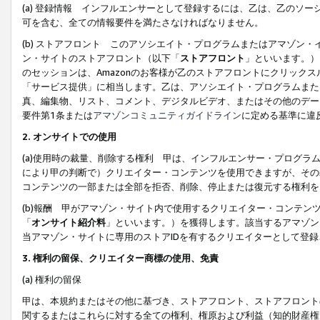
(a) 登録情報 インフルエンサーとして登録するには、乙は、乙のソ
可を含む、全ての情報要件を満たさなければなりません。
(b) ストアフロント このアソシエイト・プログラムまたはアマゾン
ン・サイトのストアフロント（以下「
ストアフロント
」といいます。）
のセッションは、Amazonのお客様が乙のストアフロントにクリック
「サービス提供」に相当します。乙は、アソシエイト・プログラムまた
真、編集物、リスト、コメント、デジタルビデオ、またはその他のデー
要件第1条または
アマゾンコミュニティガイドライン
に定める基準に違
2.
オンサイトでの使用
(a)使用時の裁量、削除する権利 甲は、インフルエンサー・プログラ
により甲の判断で）クリエイター・コンテンツを使用できますが、その
コンテンツの一部または全部を拒否、削除、停止または復元する権利を
(b)報酬 甲がアマゾン・サイト内で使用するクリエイター・コンテン
「
オンサイト紹介料
」といいます。）を獲得します。該当するアマゾン
当アマゾン・サイトに専用のストアIDを有するクリエイターとして登
3.
権利の留保、クリエイター商標の使用、免責
(a) 権利の留保
甲は、本規約またはその他に基づき、ストアフロント、ストアフロント
関するまたはこれらに対する全ての権利、権原および利益（知的財産権