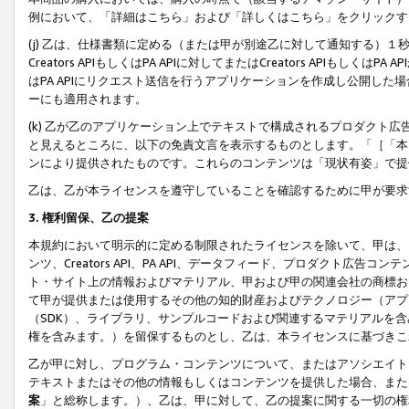
例において、「詳細はこちら」および「詳しくはこちら」をクリックす
(j) 乙は、仕様書類に定める（または甲が別途乙に対して通知する）
Creators APIもしくはPA APIに対してまたはCreators APIもしく
はPA APIにリクエスト送信を行うアプリケーションを作成し公開し
ーにも適用されます。
(k) 乙が乙のアプリケーション上でテキストで構成されるプロダクト
と見えるところに、以下の免責文言を表示するものとします。「［「本
ンにより提供されたものです。これらのコンテンツは「現状有姿」で提
乙は、乙が本ライセンスを遵守していることを確認するために甲が要求
3. 権利留保、乙の提案
本規約において明示的に定める制限されたライセンスを除いて、甲は、
ンツ、Creators API、PA API、データフィード、プロダクト
ト・サイト上の情報およびマテリアル、甲および甲の関連会社の商標お
て甲が提供または使用するその他の知的財産およびテクノロジー（アプ
（SDK）、ライブラリ、サンプルコードおよび関連するマテリアルを
権を含みます。）を留保するものとし、乙は、本ライセンスに基づきこ
乙が甲に対し、プログラム・コンテンツについて、またはアソシエイト
テキストまたはその他の情報もしくはコンテンツを提供した場合、また
案
」と総称します。）、乙は、甲に対して、乙の提案に関する一切の権