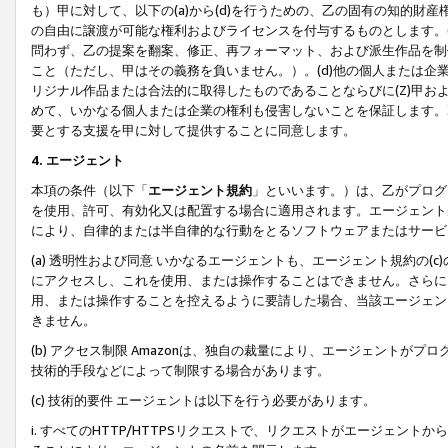
も）甲に対して、以下の(a)から(d)を行うための、乙の固有の知的
の自由に譲渡が可能な権利およびライセンスを付与するものとします。(
問わず、乙の提案を翻案、修正、再フォーマット、および派生作品を制
こと（ただし、甲はその義務を負いません。）。(d)他の個人または企
リジナル作品または合法的に取得したものであることならびに(Z)甲
めて、いかなる個人または企業の権利も侵害しないことを保証します。
要とする支援を甲に対して提供することに同意します。
4. エージェント
本項の条件（以下「
エージェント規約
」といいます。）は、乙がプログ
を使用、許可、有効化又は配置する場合に適用されます。エージェント
により、自律的または半自律的な行動をとるソフトウェアまたはサービ
(a) 透明性および同意 いかなるエージェントも、エージェント規約の
にアクセスし、これを使用、または操作することはできません。さらに、
用、または操作することを控えるように要請した場合、当該エージェン
きません。
(b) アクセス制限 Amazonは、独自の裁量により、エージェント
技術的手段などによって制限する場合があります。
(c) 技術的要件 エージェントは以下を行う必要があります。
i. すべてのHTTP/HTTPSリクエストで、リクエストがエージェ