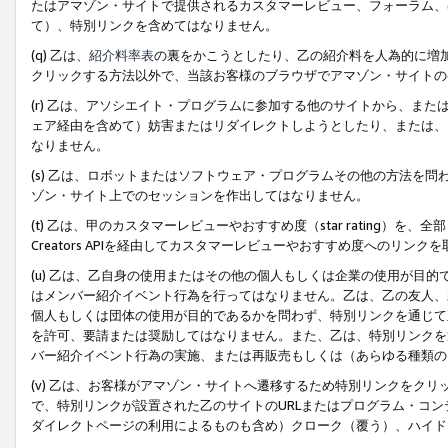
たはアマゾン・サイトで提供されるカスタマーレビュー、フォーラム、
て）、特別リンクを含めてはなりません。
(q) 乙は、
紹介料率表
の裏をかこうとしたり、乙の紹介料を人為的に増
クリックする方法以外で、当該お客様のブラウザでアマゾン・サイトの
(r) 乙は、アソシエイト・プログラムに参加する他のサイトから、ま
ェア経由を含めて）妨害またはリダイレクトしようとしたり、または、
なりません。
(s) 乙は、ロボットまたはソフトウェア・プログラムその他の方法を
ゾン・サイト上でのセッションを作出してはなりません。
(t) 乙は、甲のカスタマーレビューやおすすめ度（star rating
Creators APIを経由してカスタマーレビューやおすすめ度へのリンク
(u) 乙は、乙自身の使用またはその他の個人もしくは企業の使用が目
はメンバー紹介イベント行為を行ってはなりません。乙は、乙の友人、
個人もしくは団体の使用が目的であるかを問わず、特別リンクを通じて
を許可、要請または奨励してはなりません。また、乙は、特別リンクを
バー紹介イベント行為の実施、または再販売もしくは（あらゆる種類の
(v) 乙は、お客様がアマゾン・サイトへ遷移するため特別リンクをク
で、特別リンクが設置された乙のサイトのURLまたはプログラム・コ
ダイレクトページの利用によるものも含め）クローク（覆う）、ハイド