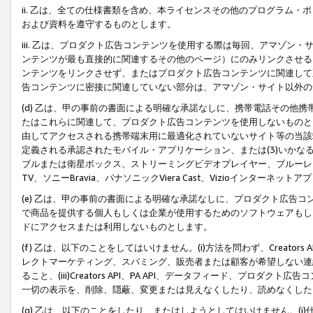
ii. 乙は、全ての仕様書類を含め、本ライセンスその他のプログラム
および資料を遵守するものとします。
iii. 乙は、プロダクト広告コンテンツを使用する際は毎回、アマゾ
ンテンツが最も直接的に関連するその他のページ）にのみリンクさせる
ンテンツをリンクさせず、またはプロダクト広告コンテンツに関連して
告コンテンツに密接に関連していない部分は、アマゾン・サイト以外の
(d) 乙は、甲の事前の書面による明確な承諾なしに、携帯電話その他
たはこれらに関連して、プロダクト広告コンテンツを使用しないものと
由してアクセスされる携帯端末用に最適化されていないサイト等の当該端
定義される承認されたモバイル・アプリケーション、または(3)いか
ブルまたは衛星ボックス、ストリーミングビデオプレイヤー、ブルーレイ
TV、ソニーBravia、パナソニックViera Cast、Vizioインター
(e) 乙は、甲の事前の書面による明確な承諾なしに、プロダクト広告
で商品を提供する個人もしくは企業が使用するためのソフトウェアもしくはその
ドにアクセスまたは利用しないものとします。
(f) 乙は、以下のことをしてはいけません。(i)方法を問わず、Creator
レクトマーケティング、スパミング、販売者または顧客が希望しない連
ること、(iii)Creators API、PA API、データフィード、プ
一切の表示を、削除、隠蔽、変更または見えなくしたり、読めなくした
(g) 乙は、以下のことをしたり、またはしようとしてはいけません。(