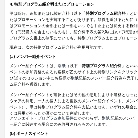
4. 特別プログラム紹介料またはプロモーション
甲は随時、追加または代替紹介料（以下「
特別プログラム紹介料
」とい
たはプロモーションを実施することがあります。疑義を避けるために（
はプロモーションの全部または一部をいつでも中止または変更する権利
て（商品購入を含まないものも）、紹介料率表の第2条において特定さ
プログラム文書上の制限についても、特別プログラムまたはプロモーシ
現在は、次の特別プログラム紹介料が利用可能です。
(a) メンバー紹介イベント
メンバー紹介イベントは、
別紙
（以下「
特別プログラム紹介料
」といい
ベントの参加資格のあるお客様が乙のサイト上の特別リンクをクリック
び(2)そのセッション中にお客様が
別紙
記載のメンバー紹介行為を完了
ム紹介料を獲得します。
メンバー紹介イベントが違反またはその他の悪用により不適格となった
ウェアの利用、一人の個人による複数のメンバー紹介イベント、メンバ
ベント）、甲は特別プログラム紹介料を支払いません。いずれの場合に
くは悪用があったか否かについて判断します。
アソシエイト・プログラム参加要件
にかかわらず、
別紙
記載のメンバー
ー紹介に関連する場合にのみ許可されるものとします。
(b) ボーナスイベント