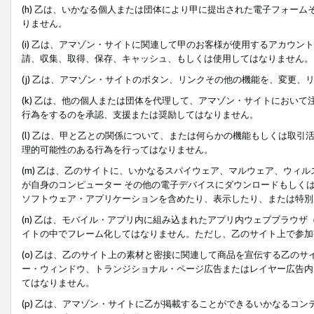
(h) 乙は、いかなる個人または団体により甲に提出された電子フォー
りません。
(i) 乙は、アマゾン・サイトに関連して甲のお客様が使用するアカウ
請、収集、取得、保存、キャッシュ、もしくは使用してはなりません。
(j) 乙は、アマゾン・サイトのボタン、リンクその他の機能を、変更
(k) 乙は、他の個人または団体を代理して、アマゾン・サイトにおい
行為をするのを承認、支援または奨励してはなりません。
(l) 乙は、甲と乙との関係について、または何らかの機能もしくは取
理的可能性のある行為を行ってはなりません。
(m) 乙は、乙のサイトに、いかなるスパイウェア、マルウェア、ウィ
が自身のコンピューター その他の電子デバイスにダウンロードもしく
ソフトウェア・アプリケーションを含めたり、表示したり、または特別
(n) 乙は、モバイル・アプリ内に組み込まれたアプリ内ウェブブラウザ
イトの中でフレーム化してはなりません。ただし、乙のサイト上で参加
(o) 乙は、乙のサイト上の素材と密接に関連して商品を宣伝する乙の
ー・ウィンドウ、トランジショナル・ページ広告またはレイヤー広告内
てはなりません。
(p) 乙は、アマゾン・サイトに乙が掲載することができるいかなるコ