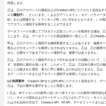
同意します。
乙は、乙のアカウントの識別およびCreators APIにリクエスト送
ント識別子
）」といいます。）およびアソシエイト・タグ・パラメータ（
ID」または関連する「トラッキングID」のいずれかとなります。）の両方
てアカウント識別子を取得することができます
データフィードを通じてプロダクト広告コンテンツを取得する場合、乙は、Cre
とします。乙は、データフィードの承認過程の一部として、乙のFeeds
甲は、乙のアカウント識別子を随時変更することがあります。秘密キー
密およびセキュリティを維持しなければなりません。乙は、乙の秘密キ
せん。公開キーであるアカウント識別子は、秘密ではありません。
乙は、乙のアカウント識別子のもとで行われる全ての活動について、こ
ず、全面的に責任を負います。したがって、乙は、乙以外の者が乙の秘
もしくは盗まれた場合、直ちに甲に連絡しなければなりません。乙は、
タグ・パラメータまたはアカウント識別子を使用してはなりません。
(c) 利用要件
Creators APIまたはPA APIにリクエスト送信を
乙は、下記の要件を遵守することに同意します。
i. 乙は、本ライセンスの条件に従いかつ本ライセンスの条件の明示的
ゾン・サイトの宣伝およびマーケティングならびにアマゾン・サイト上
たはそれ以外の方法で、Creators API、PA API、データフィー