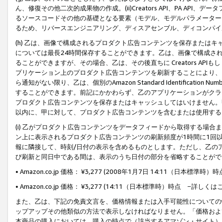
ん、修復その他二次的成果物の作成。(ii)Creators API、PA 
るソースコードその他の基礎となる要素（モデル、モデルパラメーター
るため、リバースエンジニアリング、ディスアセンブル、ディコンパイ
(h) 乙は、画像で構成されるプロダクト広告コンテンツを保存または
については最長24時間保存することができます。乙は、画像で構成さ
ることができますが、その場合、乙は、その後直ちに Creators AP
プリケーション上のプロダクト広告コンテンツを刷新することにより、
ら通知がない限り、乙は、個別のAmazon Standard Identification Nu
することができます。前記にかかわらず、乙のアプリケーションがクラ
プロダクト広告コンテンツを保存またはキャッシュしてはいけません。
以内に、甲に対して、プロダクト広告コンテンツを含むまたは使用する
(i) 乙がプロダクト広告コンテンツをデータフィードから取得する場合または
ン上に表示されるプロダクト広告コンテンツの刷新頻度が1時間に1回
報に隣接して、時刻/日付の表示を含めるものとします。ただし、乙の
び刷新と同日中である間は、表示のうち日付の部分を省略することがで
• Amazon.co.jp 価格： ¥3,277 (2008年1月7日 14:11（日本標準
• Amazon.co.jp 価格： ¥3,277 (14:11（日本標準時）時点 −詳しくは
また、乙は、下記の免責文言を、価格情報または入手可能性についての
ップアップその他類似の方法で表示しなければなりません。「価格およ
本商品の購入においては、購入の時点で（該当するアマゾン・サイト）