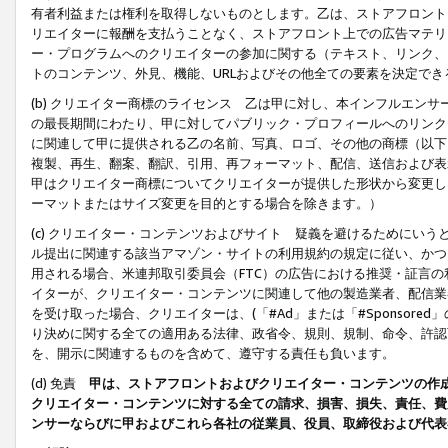
有者利益または権利を取得しないものとします。乙は、ストアフロントに
リエイターに報酬を支払うことなく、ストアフロント上での広告マテリア
ー・プログラムへのクリエイターの参加に関する（テキスト、リンク、
トのコンテンツ、外見、機能、URLおよびその他全ての要素を決定で
(b) クリエイター商標のライセンス 乙は甲に対し、本インフルエン
の最長期間にわたり、甲に対してパブリック・プロフィールへのリンク
に関連して甲に提供される乙の名前、写真、ロゴ、その他の商標（以下
複製、再生、翻案、翻訳、引用、再フォーマット、配信、送信および表
甲はクリエイター商標についてクリエイターが提供した形状から変更し
ーマットまたはサイズ変更を目的とする場合を除きます。）
(c) クリエイター・コンテンツおよびサイト 疑義を避けるためにい
ル提出に関連する該当アマゾン・サイトの利用規約の規定に従い、かつ、
用される場合、米連邦取引委員会（FTC）の広告における推奨・証言
イターが、クリエイター・コンテンツに関連して他の製造業者、配信業
を受け取った場合、クリエイターは、(「#Ad」または「#Sponsor
り決めに関する全ての適用ある法律、政省令、規則、規制、命令、許認
を、開示に関連するものを含めて、遵守する責任も負います。
(d) 免責
甲は、ストアフロントおよびクリエイター・コンテンツの作
クリエイター・コンテンツに対する全ての請求、損害、損失、責任、費
ンサーならびに甲およびこれら各社の従業員、役員、取締役および代表