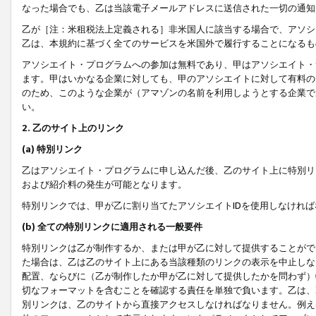
なった場合でも、乙は当該電子メールアドレスに送信された一切の通知
乙が［注：米租税法上定義される］非米国人に該当する場合で、アソシ
乙は、本規約に基づく全てのサービスを米国外で履行することになるも
アソシエイト・プログラムへの参加は無料であり、甲はアソシエイト・
ます。甲はいかなる企業に対しても、甲のアソシエイトに対して有料の
のため、このような企業が（アマゾンの名前を利用しようとする企業で
い。
2. 乙のサイト上のリンク
(a) 特別リンク
乙はアソシエイト・プログラムに申し込んだ後、乙のサイト上に特別リ
および紹介料の発生が可能となります。
特別リンクでは、甲が乙に割り当てたアソシエイトIDを使用しなけれ
(b) 全ての特別リンクに適用される一般要件
特別リンクは乙が制作するか、または甲が乙に対して提供することがで
た場合は、乙は乙のサイト上にある当該種類のリンクの表示を中止しな
配置、ならびに（乙が制作したか甲が乙に対して提供したかを問わず）
切なフォーマットを含むことを確認する責任を単独で負います。乙は、
別リンクは、乙のサイトから直接アクセスしなければなりません。例えば、