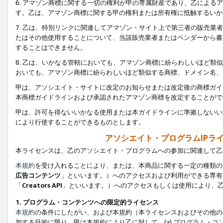
6. アマゾン商標に関する一切の権利が甲の専属財産であり、乙によ
す。乙は、アマゾン商標に関する甲の権利または所有権に抵触するいか
7. 乙は、特別リンクに関連してアマゾン・サイト上で第三者の販売
たはその他使用することについて、当該販売業者またはベンダーから書
することはできません。
8. 乙は、いかなる管轄においても、アマゾン商標に紛らわしいほど
おいても、アマゾン商標に紛らわしいほど類似する商標、ドメイン名、
甲は、アソシエイト・サイトに改定のお知らせまたは改定後の商標ガイ
本商標ガイドラインおよび承認されたアマゾン商標を改定することがで
甲は、許可を得ないいかなる使用または本ガイドラインに準拠しないい
により行使することができるものとします。
アソシエイト・プログラムIPラ
本ライセンスは、乙のアソシエイト・プログラムへの参加に関連して乙
本規約
を受け入れることにより、または、本商品に関する一定の種類の
広告コンテンツ
」といいます。）へのアクセスおよび利用ができる専有
「
Creators API
」といいます。）へのアクセスもしくは使用により、
1. プログラム・コンテンツへの限定的ライセンス
本規約
の条件にしたがい、および本規約（本ライセンスおよびその他の
加する目的に限り、甲は本規約により乙に対して、(a) プログラム・コ