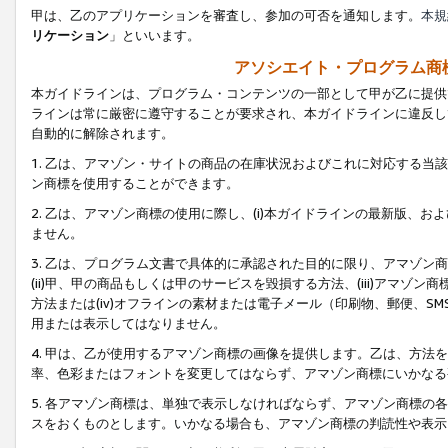
甲は、乙のアプリケーションを審査し、参加の可否を通知します。
本規
リケーション
」といいます。
アソシエイト・プログラム商
本ガイドラインは、プログラム・コンテンツの一部として甲が乙に提供
ラインは常に厳密に遵守することが要求され、本ガイドラインに違反し
自動的に解除されます。
1. 乙は、アマゾン・サイトの商品の在庫状況およびこれに対応する
ン商標を使用することができます。
2. 乙は、アマゾン商標の使用に際し、(i)本ガイドラインの最新版、およ
ません。
3. 乙は、プログラム文書で具体的に承認された目的に限り、アマゾン
(ii)甲、甲の商品もしくは甲のサービスを毀損する方法、(iii)アマ
方法または(iv)オフラインの素材または電子メール（印刷物、郵便、S
用または表示してはなりません。
4. 甲は、乙が使用するアマゾン商標の画像を提供します。乙は、方
率、色彩またはフォントを変更してはならず、アマゾン商標にいかなる
5. 各アマゾン商標は、単独で表示しなければならず、アマゾン商標
スをおくものとします。いかなる場合も、アマゾン商標の判読性や表示