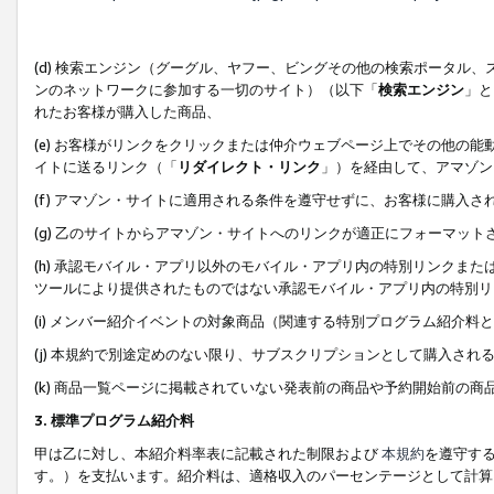
(d) 検索エンジン（グーグル、ヤフー、ビングその他の検索ポータル
ンのネットワークに参加する一切のサイト）（以下「
検索エンジン
」と
れたお客様が購入した商品、
(e) お客様がリンクをクリックまたは仲介ウェブページ上でその他の
イトに送るリンク（「
リダイレクト・リンク
」）を経由して、アマゾン
(f) アマゾン・サイトに適用される条件を遵守せずに、お客様に購入さ
(g) 乙のサイトからアマゾン・サイトへのリンクが適正にフォーマッ
(h) 承認モバイル・アプリ以外のモバイル・アプリ内の特別リンクまたはC
ツールにより提供されたものではない承認モバイル・アプリ内の特別リ
(i) メンバー紹介イベントの対象商品（関連する特別プログラム紹介料と
(j) 本規約で別途定めのない限り、サブスクリプションとして購入され
(k) 商品一覧ページに掲載されていない発表前の商品や予約開始前の商
3. 標準プログラム紹介料
甲は乙に対し、本紹介料率表に記載された制限および
本規約
を遵守す
す。）を支払います。紹介料は、適格収入のパーセンテージとして計算