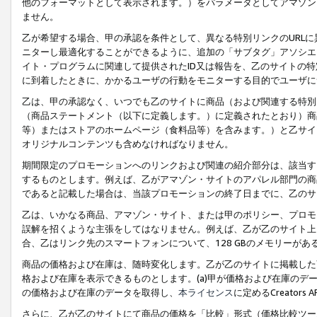
他のフォーマットとして表示されます。）をパラメータとしてアマゾン
ません。
乙が希望する場合、甲の承認を条件として、異なる特別リンクのURL
ニターし最適化することができるように、追加の「サブタグ」アソシエ
イト・プログラムに関連して提供されたID又は報告を、乙のサイトの
に到着したときに、かかるユーザの行動をモニターする目的でユーザに
乙は、甲の承認なく、いつでも乙のサイトに商品（および関連する特別
（商品ステートメント（以下に定義します。）に定義されたとおり）商
等）またはストアのホームページ（食料品等）を含みます。）と乙サイ
オリジナルコンテンツも含めなければなりません。
期間限定のプロモーションへのリンクおよび関連の紹介部分は、該当す
するものとします。例えば、乙がアマゾン・サイトのアパレル部門の商
であると記載した場合は、当該プロモーションの終了日までに、乙のサ
乙は、いかなる商品、アマゾン・サイト、または甲のポリシー、プロモ
誤解を招くような主張をしてはなりません。例えば、乙が乙のサイト上に
合、乙はリンク先のスマートフォンについて、128 GBのメモリーが
商品の価格および在庫は、随時変化します。乙が乙のサイトに掲載した
格および在庫を表示できるものとします。(a)甲が価格および在庫のデータを
の価格および在庫のデータを取得し、
本ライセンス
に定めるCreator
さらに、乙が乙のサイトにて商品の価格を「比較」形式（価格比較ツー