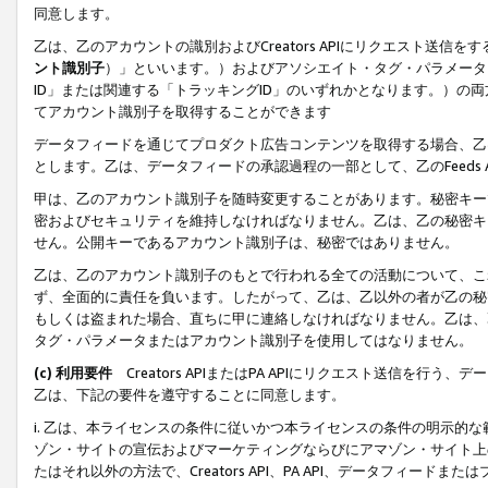
同意します。
乙は、乙のアカウントの識別およびCreators APIにリクエスト送
ント識別子
）」といいます。）およびアソシエイト・タグ・パラメータ（
ID」または関連する「トラッキングID」のいずれかとなります。）の両方
てアカウント識別子を取得することができます
データフィードを通じてプロダクト広告コンテンツを取得する場合、乙は、Cre
とします。乙は、データフィードの承認過程の一部として、乙のFeeds
甲は、乙のアカウント識別子を随時変更することがあります。秘密キー
密およびセキュリティを維持しなければなりません。乙は、乙の秘密キ
せん。公開キーであるアカウント識別子は、秘密ではありません。
乙は、乙のアカウント識別子のもとで行われる全ての活動について、こ
ず、全面的に責任を負います。したがって、乙は、乙以外の者が乙の秘
もしくは盗まれた場合、直ちに甲に連絡しなければなりません。乙は、
タグ・パラメータまたはアカウント識別子を使用してはなりません。
(c) 利用要件
Creators APIまたはPA APIにリクエスト送信を
乙は、下記の要件を遵守することに同意します。
i. 乙は、本ライセンスの条件に従いかつ本ライセンスの条件の明示的
ゾン・サイトの宣伝およびマーケティングならびにアマゾン・サイト上
たはそれ以外の方法で、Creators API、PA API、データフィー