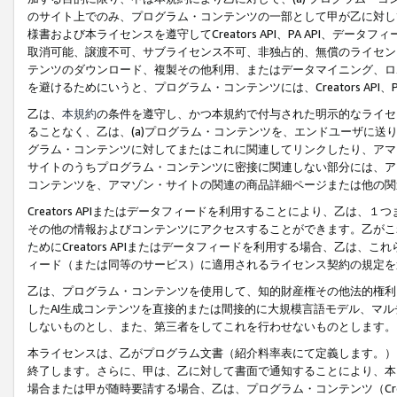
のサイト上でのみ、プログラム・コンテンツの一部として甲が乙に対し
様書および本ライセンスを遵守してCreators API、PA API、
取消可能、譲渡不可、サブライセンス不可、非独占的、無償のライセン
テンツのダウンロード、複製その他利用、またはデータマイニング、ロ
を避けるためにいうと、プログラム・コンテンツには、Creators AP
乙は、
本規約
の条件を遵守し、かつ本規約で付与された明示的なライセ
ることなく、乙は、(a)プログラム・コンテンツを、エンドユーザに
グラム・コンテンツに対してまたはこれに関連してリンクしたり、アマ
サイトのうちプログラム・コンテンツに密接に関連しない部分には、ア
コンテンツを、アマゾン・サイトの関連の商品詳細ページまたは他の関
Creators APIまたはデータフィードを利用することにより、乙は、
その他の情報およびコンテンツにアクセスすることができます。乙がこ
ためにCreators APIまたはデータフィードを利用する場合、乙は、こ
ィード（または同等のサービス）に適用されるライセンス契約の規定を
乙は、プログラム・コンテンツを使用して、知的財産権その他法的権利
したAI生成コンテンツを直接的または間接的に大規模言語モデル、マ
しないものとし、また、第三者をしてこれを行わせないものとします。
本ライセンスは、乙がプログラム文書（紹介料率表にて定義します。）
終了します。さらに、甲は、乙に対して書面で通知することにより、本
場合または甲が随時要請する場合、乙は、プログラム・コンテンツ（Cre