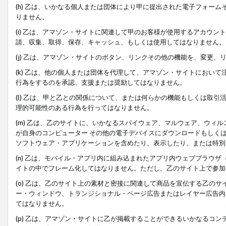
(h) 乙は、いかなる個人または団体により甲に提出された電子フォー
りません。
(i) 乙は、アマゾン・サイトに関連して甲のお客様が使用するアカウ
請、収集、取得、保存、キャッシュ、もしくは使用してはなりません。
(j) 乙は、アマゾン・サイトのボタン、リンクその他の機能を、変更
(k) 乙は、他の個人または団体を代理して、アマゾン・サイトにおい
行為をするのを承認、支援または奨励してはなりません。
(l) 乙は、甲と乙との関係について、または何らかの機能もしくは取
理的可能性のある行為を行ってはなりません。
(m) 乙は、乙のサイトに、いかなるスパイウェア、マルウェア、ウィ
が自身のコンピューター その他の電子デバイスにダウンロードもしく
ソフトウェア・アプリケーションを含めたり、表示したり、または特別
(n) 乙は、モバイル・アプリ内に組み込まれたアプリ内ウェブブラウザ
イトの中でフレーム化してはなりません。ただし、乙のサイト上で参加
(o) 乙は、乙のサイト上の素材と密接に関連して商品を宣伝する乙の
ー・ウィンドウ、トランジショナル・ページ広告またはレイヤー広告内
てはなりません。
(p) 乙は、アマゾン・サイトに乙が掲載することができるいかなるコ