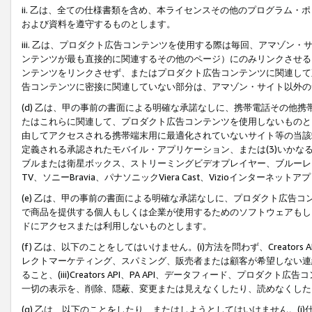
ii. 乙は、全ての仕様書類を含め、本ライセンスその他のプログラム
および資料を遵守するものとします。
iii. 乙は、プロダクト広告コンテンツを使用する際は毎回、アマゾ
ンテンツが最も直接的に関連するその他のページ）にのみリンクさせる
ンテンツをリンクさせず、またはプロダクト広告コンテンツに関連して
告コンテンツに密接に関連していない部分は、アマゾン・サイト以外の
(d) 乙は、甲の事前の書面による明確な承諾なしに、携帯電話その他
たはこれらに関連して、プロダクト広告コンテンツを使用しないものと
由してアクセスされる携帯端末用に最適化されていないサイト等の当該端
定義される承認されたモバイル・アプリケーション、または(3)いか
ブルまたは衛星ボックス、ストリーミングビデオプレイヤー、ブルーレイ
TV、ソニーBravia、パナソニックViera Cast、Vizioインター
(e) 乙は、甲の事前の書面による明確な承諾なしに、プロダクト広告
で商品を提供する個人もしくは企業が使用するためのソフトウェアもしくはその
ドにアクセスまたは利用しないものとします。
(f) 乙は、以下のことをしてはいけません。(i)方法を問わず、Creator
レクトマーケティング、スパミング、販売者または顧客が希望しない連
ること、(iii)Creators API、PA API、データフィード、プ
一切の表示を、削除、隠蔽、変更または見えなくしたり、読めなくした
(g) 乙は、以下のことをしたり、またはしようとしてはいけません。(