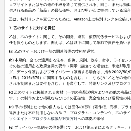
ェブサイトまたはその他の手段を通じて提供される、同じ、または類似
供される商品の「新品」の最低価格、および甲が乙に提供している場合
乙は、特別リンクを宣伝するために、Amazon上に特別リンクを投稿し
3. 乙のサイトに対する責任
乙は、乙のサイトに関して、その開発、運営、依存関係サービスおよび
任を負うものとします。例えば、乙は以下に関して単独で責任を負いま
(a) 乙のサイトおよび一切の関連設備の技術的運営、
(b) 本規約、全ての適用ある法令、条例、規則、政令、命令、ライセ
その他の適用ある政府当局の要件（開示（該当する場合は、米連邦取引
グ、データ保護およびプライバシー（該当する場合は、指令2002/58
（EU）2016/679）に関連するものを含む。）、ならびに乙とそ
される制限または要件を含む。）を遵守して、特別リンク及びプログラ
(c) 乙のサイトに掲載される素材（一切の商品説明およびその他の商
す。）の制作および掲載ならびにその正確性、完全性および適切性の確
(d) 甲の権利または他の個人もしくは団体の権利（著作権、商標、プ
違反または不正利用しない方法で、プログラム・コンテンツ、乙のサイ
ソシエイト・プログラム模倣品対策方針
への準拠の確保
(e) プライバシー規約その他を通じて、および第三者によるクッキー