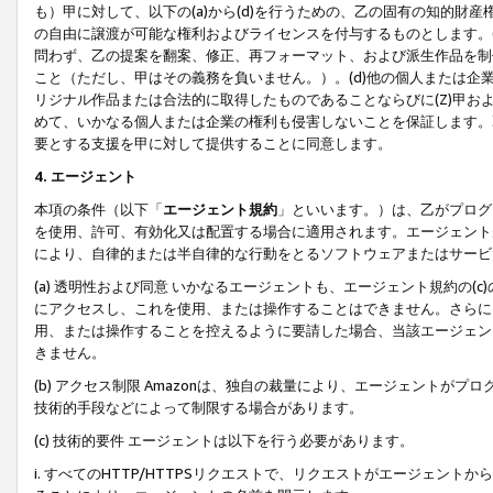
も）甲に対して、以下の(a)から(d)を行うための、乙の固有の知的
の自由に譲渡が可能な権利およびライセンスを付与するものとします。(
問わず、乙の提案を翻案、修正、再フォーマット、および派生作品を制
こと（ただし、甲はその義務を負いません。）。(d)他の個人または企
リジナル作品または合法的に取得したものであることならびに(Z)甲
めて、いかなる個人または企業の権利も侵害しないことを保証します。
要とする支援を甲に対して提供することに同意します。
4. エージェント
本項の条件（以下「
エージェント規約
」といいます。）は、乙がプログ
を使用、許可、有効化又は配置する場合に適用されます。エージェント
により、自律的または半自律的な行動をとるソフトウェアまたはサービ
(a) 透明性および同意 いかなるエージェントも、エージェント規約の
にアクセスし、これを使用、または操作することはできません。さらに、
用、または操作することを控えるように要請した場合、当該エージェン
きません。
(b) アクセス制限 Amazonは、独自の裁量により、エージェント
技術的手段などによって制限する場合があります。
(c) 技術的要件 エージェントは以下を行う必要があります。
i. すべてのHTTP/HTTPSリクエストで、リクエストがエージェ