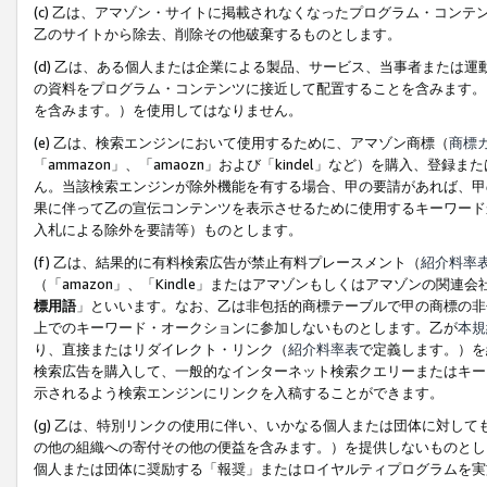
(c) 乙は、アマゾン・サイトに掲載されなくなったプログラム・コン
乙のサイトから除去、削除その他破棄するものとします。
(d) 乙は、ある個人または企業による製品、サービス、当事者または
の資料をプログラム・コンテンツに接近して配置することを含みます。
を含みます。）を使用してはなりません。
(e) 乙は、検索エンジンにおいて使用するために、アマゾン商標（
商標
「ammazon」、「amaozn」および「kindel」など）を購入
ん。当該検索エンジンが除外機能を有する場合、甲の要請があれば、甲
果に伴って乙の宣伝コンテンツを表示させるために使用するキーワード
入札による除外を要請等）ものとします。
(f) 乙は、結果的に有料検索広告が禁止有料プレースメント（
紹介料率
（「amazon」、「Kindle」またはアマゾンもしくはアマゾンの
標用語
」といいます。なお、乙は非包括的商標テーブルで甲の商標の非
上でのキーワード・オークションに参加しないものとします。乙が
本規
り、直接またはリダイレクト・リンク（
紹介料率表
で定義します。）を
検索広告を購入して、一般的なインターネット検索クエリーまたはキー
示されるよう検索エンジンにリンクを入稿することができます。
(g) 乙は、特別リンクの使用に伴い、いかなる個人または団体に対し
の他の組織への寄付その他の便益を含みます。）を提供しないものとし
個人または団体に奨励する「報奨」またはロイヤルティプログラムを実