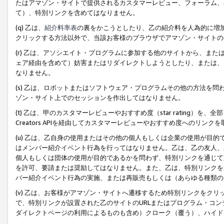
たはアマゾン・サイトで提供されるカスタマーレビュー、フォーラム、
て）、特別リンクを含めてはなりません。
(q) 乙は、
紹介料率表
の裏をかこうとしたり、乙の紹介料を人為的に増
クリックする方法以外で、当該お客様のブラウザでアマゾン・サイトの
(r) 乙は、アソシエイト・プログラムに参加する他のサイトから、ま
ェア経由を含めて）妨害またはリダイレクトしようとしたり、または、
なりません。
(s) 乙は、ロボットまたはソフトウェア・プログラムその他の方法を
ゾン・サイト上でのセッションを作出してはなりません。
(t) 乙は、甲のカスタマーレビューやおすすめ度（star rating
Creators APIを経由してカスタマーレビューやおすすめ度へのリンク
(u) 乙は、乙自身の使用またはその他の個人もしくは企業の使用が目
はメンバー紹介イベント行為を行ってはなりません。乙は、乙の友人、
個人もしくは団体の使用が目的であるかを問わず、特別リンクを通じて
を許可、要請または奨励してはなりません。また、乙は、特別リンクを
バー紹介イベント行為の実施、または再販売もしくは（あらゆる種類の
(v) 乙は、お客様がアマゾン・サイトへ遷移するため特別リンクをク
で、特別リンクが設置された乙のサイトのURLまたはプログラム・コ
ダイレクトページの利用によるものも含め）クローク（覆う）、ハイド