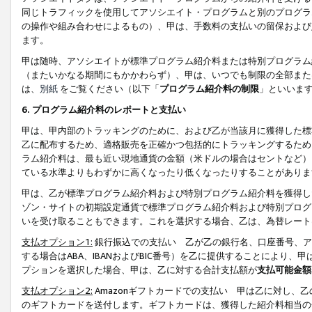
同じトラフィックを使用してアソシエイト・プログラムと別のプログラ
の操作や組み合わせによるもの）、甲は、手数料の支払いの留保および
ます。
甲は随時、アソシエイトが標準プログラム紹介料または特別プログラム
（またいかなる期間にもかかわらず）、甲は、いつでも制限の全部また
は、
別紙
をご覧ください（以下「
プログラム紹介料の制限
」といいま
6. プログラム紹介料のレポートと支払い
甲は、甲内部のトラッキングのために、および乙が当該月に獲得した標
乙に配布するため、適格販売を正確かつ包括的にトラッキングするため
ラム紹介料は、最も近い現地通貨の金額（米ドルの場合はセントなど）
ている水準よりもわずかに高くなったり低くなったりすることがありま
甲は、乙が標準プログラム紹介料および特別プログラム紹介料を獲得し
ゾン・サイトの初期設定通貨で標準プログラム紹介料および特別プログ
いを受け取ることもできます。これを選択する場合、乙は、為替レート
支払オプション1:
銀行振込での支払い 乙が乙の銀行名、口座番号、ア
する場合はABA、IBANおよびBIC番号）を乙に提供することにより
プションを選択した場合、甲は、乙に対する合計支払額が
支払可能金額
支払オプション2:
Amazonギフトカードでの支払い 甲は乙に対し、
のギフトカードを送付します。ギフトカードは、獲得した紹介料相当の