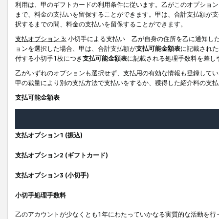
利用は、甲のギフトカードの利用条件に従います。乙がこのオプション
まで、料金の支払いを留保することができます。甲は、合計支払額が支
択するまでの間、料金の支払いを留保することができます。
支払オプション 3:
小切手による支払い 乙が自身の住所を乙に通知し
ョンを選択した場合、甲は、合計支払額が
支払可能金額表
に記載された
付する小切手1枚につき
支払可能金額表
に記載される処理手数料を差し
乙がいずれのオプションも選択せず、支払用の有効な情報も登録してい
甲の裁量により別の支払方法で支払いをするか、獲得した紹介料の支払
支払可能金額表
支払オプション1 (振込)
支払オプション2 (ギフトカード)
支払オプション3 (小切手)
小切手処理手数料
乙のアカウントが少なくとも1年にわたっていかなる実質的な活動を行