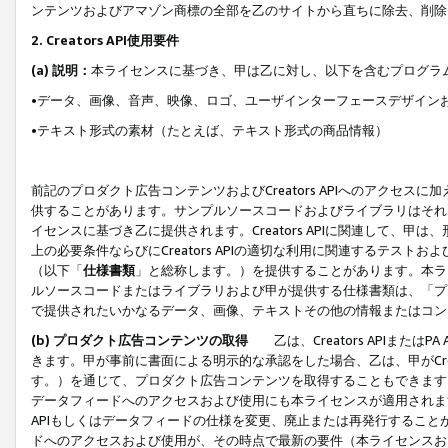
ンテンツおよびアマゾン商標の全部を乙のサイトから直ちに除去、削除
2. Creators API使用要件
(a) 説明：
本ライセンスに基づき、甲は乙に対し、以下を含むプログラ
•データ、画像、音声、映像、ロゴ、ユーザインターフェースデザイン
•テキスト形式の素材（たとえば、テキスト形式の商品情報）
前記のプロダクト広告コンテンツおよびCreators APIへのアクセスに
供することがあります。サンプルソースコードおよびライブラリはそれ
イセンスに基づき乙に提供されます。Creators APIに関連して
上の必要条件ならびにCreators APIの適切な利用に関連するテ
（以下「
仕様書類
」と総称します。）を提供することがあります。本ラ
ルソースコードまたはライブラリおよび甲が提供する仕様書類は、「プ
で提供されたいかなるデータ、画像、テキストその他の情報またはコン
(b) プロダクト広告コンテンツの取得
乙は、Creators APIま
きます。甲が事前に書面による明示的な承認をした場合、乙は、甲がCreator
す。）を通じて、プロダクト広告コンテンツを取得することもできます
データフィードへのアクセスおよび使用にも本ライセンスが適用されます。乙は
APIもしくはデータフィードの仕様を変更、廃止または再発行することがで
ドへのアクセスおよび使用が、その時点で最新の要件（本ライセンスお