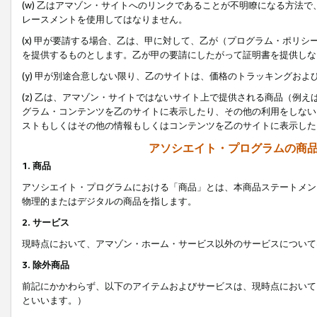
(w) 乙はアマゾン・サイトへのリンクであることが不明瞭になる方法
レースメントを使用してはなりません。
(x) 甲が要請する場合、乙は、甲に対して、乙が（プログラム・ポリ
を提供するものとします。乙が甲の要請にしたがって証明書を提供しな
(y) 甲が別途合意しない限り、乙のサイトは、価格のトラッキングお
(z) 乙は、アマゾン・サイトではないサイト上で提供される商品（例
グラム・コンテンツを乙のサイトに表示したり、その他の利用をしない
ストもしくはその他の情報もしくはコンテンツを乙のサイトに表示した
アソシエイト・プログラムの商
1. 商品
アソシエイト・プログラムにおける「商品」とは、本商品ステートメン
物理的またはデジタルの商品を指します。
2. サービス
現時点において、アマゾン・ホーム・サービス以外のサービスについて
3. 除外商品
前記にかかわらず、以下のアイテムおよびサービスは、現時点において
といいます。）