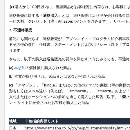
(c) 購入から180日以内に、当該商品がお客様宛に出荷され、お客
適格販売に対する「
適格収入
」とは、適格販売により甲が受け取る金額
ービス料、クレジット［注：Amazonポイントを含みます］、リベー
2. 不適格販売
前記にも関わらず、適格販売が、アソシエイト・プログラム紹介料率表
るその他の条件、仕様書、ステートメントおよびポリシー（以下「
プロ
ります 。
さらに、以下の購入は適格販売の要件を満たすようにみえても、不適格
(a)
本規約
の解除後に購入された商品、
(b) 注文が取り消され、返品または返金が開始された商品、
(c) 「アマゾン」、「Kindle」またはその他のアマゾン商標（甲
形もしくはスペル違い（例えば、「ammazon」、「amaozn」およ
入札またはオークションへの参加を通じて購入した広告（以下、「
禁止
ン・ サイトに紹介されたお客様が購入した商品、
地域
非包括的商標リスト
日本
https://www.amazon.co.jp/gp/help/customer/display.html