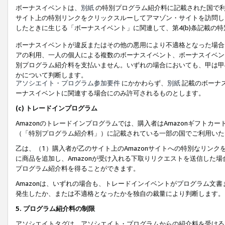
ボーナスイベントは、
別紙
の特別プログラム紹介料に記載された国で利
サイト上の特別リンクをクリックスルーしてアマゾン・サイトを訪問した
したときに生じる「ボーナスイベント」に関連して、第4(b)条記載の
ボーナスイベントが違反またはその他の悪用により不適格となった場合
アの利用、一人の個人による複数のボーナスイベント、ボーナスイベン
別プログラム紹介料を支払いません。いずれの場合においても、甲は甲
かについて判断します。
アソシエイト・プログラム参加要件
にかかわらず、
別紙
記載のボーナ
ーナスイベントに関連する場合にのみ許可されるものとします。
(c) トレードインプログラム
Amazonのトレードインプログラムでは、購入者はAmazonギフト
（「特別プログラム紹介料」）に記載されている一部の国でご利用いた
乙は、（1）購入者が乙のサイト上のAmazonサイトへの特別なリン
に商品を追加し、Amazonが受け入れる下取りリクエストを送信した場
プログラム紹介料を得ることができます。
Amazonは、いずれの場合も、トレードインイベントがプログラム文書
発生したか、または不適格となったかを独自の裁量により判断します。
5. プログラム紹介料の制限
アソシエイトタグは、アソシエイト・プログラムからの紹介料を受ける