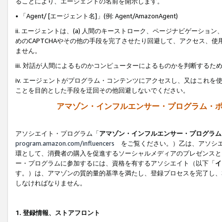
ることにより、エージェントの名前を開示します。
• 「Agent/ [エージェント名]」(例: Agent/AmazonAgent)
ii. エージェントは、(a) 人間のキーストローク、ページナビゲーシ
めのCAPTCHAやその他の手段を完了させたり回避して、アクセス、
ません。
iii. 対話が人間によるものかコンピューターによるものかを判断する
iv. エージェントがプログラム・コンテンツにアクセスし、又はこれ
ことを目的とした手段を迂回その他回避しないでください。
アマゾン・インフルエンサー・プログラム・
アソシエイト・プログラム「
アマゾン・インフルエンサー・プログラム
program.amazon.com/influencers
をご覧ください。）乙は、アソシエ
環として、消費者の購入を促進するソーシャルメディアのプレゼンスと
ー・プログラムに参加するには、資格を有するアソシエイト（以下「
イ
す。）は、アマゾンの質的量的基準を満たし、登録プロセスを完了し、
しなければなりません。
1.
登録情報、ストアフロント