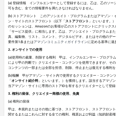
(a) 登録情報 インフルエンサーとして登録するには、乙は、乙のソ
可を含む、全ての情報要件を満たさなければなりません。
(b) ストアフロント このアソシエイト・プログラムまたはアマゾン
ン・サイトのストアフロント（以下「
ストアフロント
」といいます。）
のセッションは、Amazonのお客様が乙のストアフロントにクリック
「サービス提供」に相当します。乙は、アソシエイト・プログラムまた
真、編集物、リスト、コメント、デジタルビデオ、またはその他のデー
要件第1条または
アマゾンコミュニティガイドライン
に定める基準に違
2.
オンサイトでの使用
(a)使用時の裁量、削除する権利 甲は、インフルエンサー・プログラ
により甲の判断で）クリエイター・コンテンツを使用できますが、その
コンテンツの一部または全部を拒否、削除、停止または復元する権利を
(b)報酬 甲がアマゾン・サイト内で使用するクリエイター・コンテン
「
オンサイト紹介料
」といいます。）を獲得します。該当するアマゾン
当アマゾン・サイトに専用のストアIDを有するクリエイターとして登
3.
権利の留保、クリエイター商標の使用、免責
(a) 権利の留保
甲は、本規約またはその他に基づき、ストアフロント、ストアフロント
関するまたはこれらに対する全ての権利、権原および利益（知的財産権