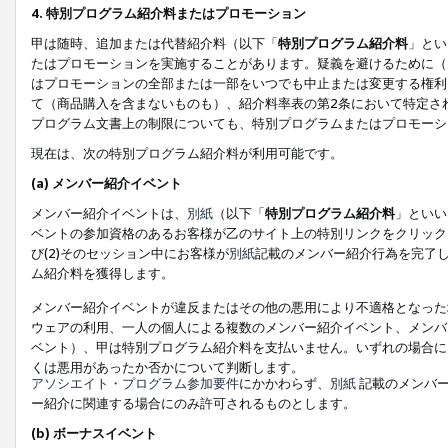
4. 特別プログラム紹介料またはプロモーション
甲は随時、追加または代替紹介料（以下「
特別プログラム紹介料
」とい
たはプロモーションを実施することがあります。疑義を避けるために（
はプロモーションの全部または一部をいつでも中止または変更する権利
て（商品購入を含まないものも）、紹介料率表の第2条において特定さ
プログラム文書上の制限についても、特別プログラムまたはプロモーシ
現在は、次の特別プログラム紹介料が利用可能です。
(a) メンバー紹介イベント
メンバー紹介イベントは、
別紙
（以下「
特別プログラム紹介料
」といい
ベントの参加資格のあるお客様が乙のサイト上の特別リンクをクリック
び(2)そのセッション中にお客様が
別紙
記載のメンバー紹介行為を完了
ム紹介料を獲得します。
メンバー紹介イベントが違反またはその他の悪用により不適格となった
ウェアの利用、一人の個人による複数のメンバー紹介イベント、メンバ
ベント）、甲は特別プログラム紹介料を支払いません。いずれの場合に
くは悪用があったか否かについて判断します。
アソシエイト・プログラム参加要件
にかかわらず、
別紙
記載のメンバー
ー紹介に関連する場合にのみ許可されるものとします。
(b) ボーナスイベント