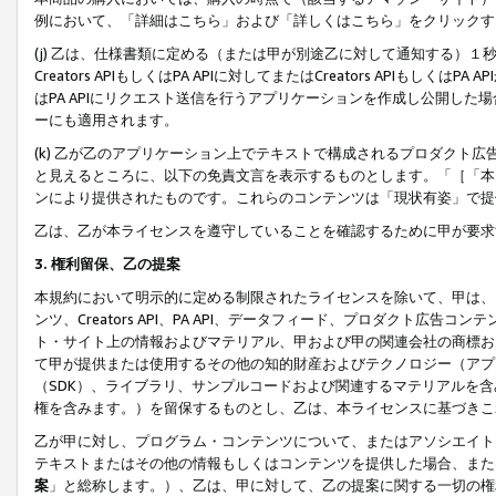
例において、「詳細はこちら」および「詳しくはこちら」をクリックす
(j) 乙は、仕様書類に定める（または甲が別途乙に対して通知する）
Creators APIもしくはPA APIに対してまたはCreators APIもしく
はPA APIにリクエスト送信を行うアプリケーションを作成し公開し
ーにも適用されます。
(k) 乙が乙のアプリケーション上でテキストで構成されるプロダクト
と見えるところに、以下の免責文言を表示するものとします。「［「本
ンにより提供されたものです。これらのコンテンツは「現状有姿」で提
乙は、乙が本ライセンスを遵守していることを確認するために甲が要求
3. 権利留保、乙の提案
本規約において明示的に定める制限されたライセンスを除いて、甲は、
ンツ、Creators API、PA API、データフィード、プロダクト
ト・サイト上の情報およびマテリアル、甲および甲の関連会社の商標お
て甲が提供または使用するその他の知的財産およびテクノロジー（アプ
（SDK）、ライブラリ、サンプルコードおよび関連するマテリアルを
権を含みます。）を留保するものとし、乙は、本ライセンスに基づきこ
乙が甲に対し、プログラム・コンテンツについて、またはアソシエイト
テキストまたはその他の情報もしくはコンテンツを提供した場合、また
案
」と総称します。）、乙は、甲に対して、乙の提案に関する一切の権