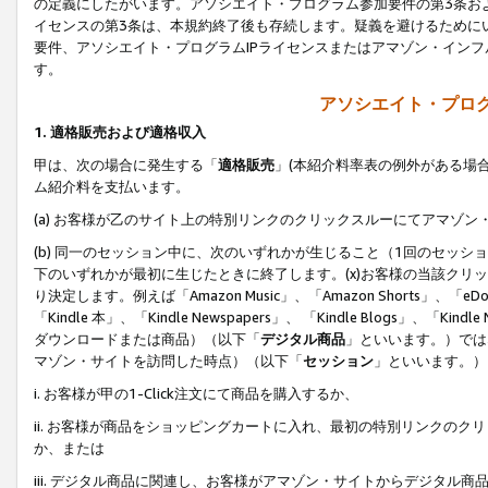
の定義にしたがいます。アソシエイト・プログラム参加要件の第3条お
イセンスの第3条は、本規約終了後も存続します。疑義を避けるためにい
要件、アソシエイト・プログラムIPライセンスまたはアマゾン・イン
す。
アソシエイト・プログ
1. 適格販売および適格収入
甲は、次の場合に発生する「
適格販売
」(本紹介料率表の例外がある場
ム紹介料を支払います。
(a) お客様が乙のサイト上の特別リンクのクリックスルーにてアマゾン
(b) 同一のセッション中に、次のいずれかが生じること（1回のセッ
下のいずれかが最初に生じたときに終了します。(x)お客様の当該クリッ
り決定します。例えば「Amazon Music」、「Amazon Shorts」、「eDo
「Kindle 本」、「Kindle Newspapers」、 「Kindle Blogs」、「
ダウンロードまたは商品）（以下「
デジタル商品
」といいます。）では
マゾン・サイトを訪問した時点）（以下「
セッション
」といいます。）
i. お客様が甲の1-Click注文にて商品を購入するか、
ii. お客様が商品をショッピングカートに入れ、最初の特別リンクの
か、または
iii. デジタル商品に関連し、お客様がアマゾン・サイトからデジタ