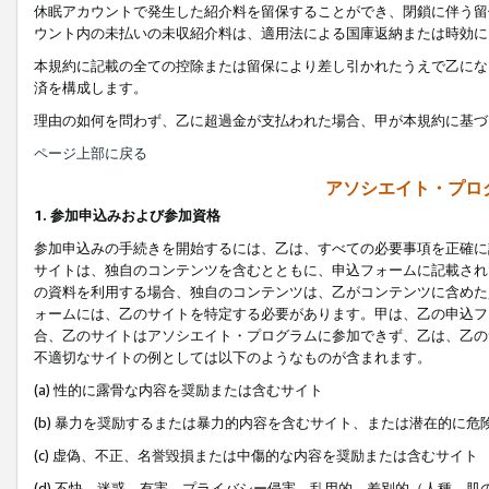
休眠アカウントで発生した紹介料を留保することができ、閉鎖に伴う留
ウント内の未払いの未収紹介料は、適用法による国庫返納または時効に
本規約に記載の全ての控除または留保により差し引かれたうえで乙にな
済を構成します。
理由の如何を問わず、乙に超過金が支払われた場合、甲が本規約に基づ
ページ上部に戻る
アソシエイト・プロ
1. 参加申込みおよび参加資格
参加申込みの手続きを開始するには、乙は、すべての必要事項を正確に
サイトは、独自のコンテンツを含むとともに、申込フォームに記載され
の資料を利用する場合、独自のコンテンツは、乙がコンテンツに含めた
ォームには、乙のサイトを特定する必要があります。甲は、乙の申込フ
合、乙のサイトはアソシエイト・プログラムに参加できず、乙は、乙の
不適切なサイトの例としては以下のようなものが含まれます。
(a) 性的に露骨な内容を奨励または含むサイト
(b) 暴力を奨励するまたは暴力的内容を含むサイト、または潜在的に
(c) 虚偽、不正、名誉毀損または中傷的な内容を奨励または含むサイト
(d) 不快、迷惑、有害、プライバシー侵害、乱用的、差別的（人種、