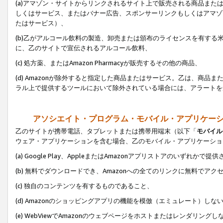
(a)アマゾン・サイトからリンクされるサイト上で販売される商品またはサ
しくはサービス、またはバナー広告、スポンサーリンクもしくはアマゾ
たはサービス）、
(b)乙がアルコール飲料の製造、卸売または頒布のライセンスを有す
に、乙のサイトで宣伝されるアルコール飲料、
(c) 処方薬、またはAmazon Pharmacyが販売するその他の商品、
(d) Amazonが除外すると指定した商品またはサービス。乙は、商品また
ラル上で提供するツールにおいて除外されている場合には、アラートを
アソシエイト・プログラム・モバイル・アプリケー
乙のサイトが携帯電話、タブレットまたは携帯用端末（以下「
モバイル
ウェア・アプリケーションを含む場合、乙のモバイル・アプリケーショ
(a) Google Play、AppleまたはAmazonアプリストアのいずれかで
(b) 無料でダウンロードでき、Amazonへの全てのリンクに無料でアク
(c) 独自のコンテンツを有するものであること、
(d) Amazonのショッピングアプリの機能を模倣（エミュレート）しな
(e) WebViewでAmazonのウェブページをホストまたはレンダリング