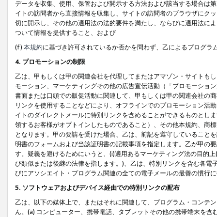
データを収集、使用、保管および開示する方法および該当する場合は第
イトの訪問者から直接情報を収集し、サイトの訪問者のブラウザにクッ
切に開示し、その他の適用法の法的要件を満たし、ならびに適用法によ
ついて情報を提供すること、および
(f)
本規約
に基づき許可されているか否かを問わず、乙によるプログラ
4. プロモーションの制限
乙は、甲もしくは甲の関連会社を代理してまたはアマゾン・サイトもし
モーション、マーケティングその他の広告宣伝活動（「プロモーション
書面または口頭での販促活動に関連して、甲もしくは甲の関連会社の商
リンクを使用することなどにより、オフラインでのプロモーション活動
イトのダイレクトメールに特別リンクを含めることができるものとしま
領するお客様がオプトインしたものであること）、その他本規約、商標
となります。甲の要請を受けた場合、乙は、前記を遵守していることを
明書のフォームおよび当該証明書の記載事項を指定します。乙が甲の要
す。疑義を避けるためにいうと、(i)適用あるマーケティング法の目的上(例
び類似または後継の法律を指します。)、乙は、特別リンクを含む各電子
びにアソシエイト・プログラム関連の全ての電子メールの最善の慣行に
5. ソフトウェアおよびデバイス経由での特別リンクの配布
乙は、以下の媒体上で、またはそれに関連して、プログラム・コンテン
ん。(a) コンピューター、携帯電話、タブレットその他の携帯端末を