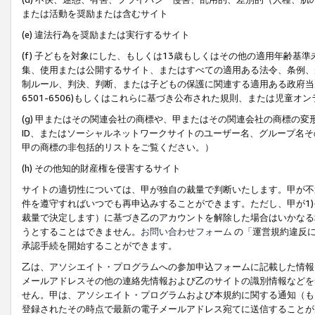
または活動を奨励または含むサイト
(e) 違法行為を奨励または実行するサイト
(f) 子どもを対象にした、もしくは13歳もしくはその他の適用年齢
集、使用または公開するサイト、またはすべての適用ある法令、条例、
制ルール、判決、判断、または子どもの保護に関連する適用ある政府当局の要
6501-6506)もしくはこれらに基づき公布された規則、または児童オ
(g) 甲またはその関連会社の商標や、甲またはその関連会社の商標の
ID、またはソーシャルネットワークサイトのユーザー名、グループ名
甲の商標の非包括的リストをご覧ください。）
(h) その他知的財産権を侵害するサイト
サイトの適切性については、甲が独自の裁量で判断いたします。甲が不
件を遵守すればいつでも再申込みすることができます。ただし、甲が1)
裁量で決定します）に基づき乙のアカウントを解除した場合はいかなる
うとすることはできません。
お問い合わせフォーム
の「運営規約違反に
承認手続を開始することができます。
乙は、アソシエイト・プログラムへの参加申込フォームに記載した情報
メールアドレスその他の連絡先情報および乙のサイトの識別情報などを
せん。甲は、アソシエイト・プログラムおよび本規約に関する通知（も
登録されたその時点で最新の電子メールアドレス宛てに送信することが