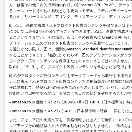
ん、修復その他二次的成果物の作成。(ii)Creators API、PA 
るソースコードその他の基礎となる要素（モデル、モデルパラメーター
るため、リバースエンジニアリング、ディスアセンブル、ディコンパイ
(h) 乙は、画像で構成されるプロダクト広告コンテンツを保存または
については最長24時間保存することができます。乙は、画像で構成さ
ることができますが、その場合、乙は、その後直ちに Creators AP
プリケーション上のプロダクト広告コンテンツを刷新することにより、
ら通知がない限り、乙は、個別のAmazon Standard Identification Nu
することができます。前記にかかわらず、乙のアプリケーションがクラ
プロダクト広告コンテンツを保存またはキャッシュしてはいけません。
以内に、甲に対して、プロダクト広告コンテンツを含むまたは使用する
(i) 乙がプロダクト広告コンテンツをデータフィードから取得する場合または
ン上に表示されるプロダクト広告コンテンツの刷新頻度が1時間に1回
報に隣接して、時刻/日付の表示を含めるものとします。ただし、乙の
び刷新と同日中である間は、表示のうち日付の部分を省略することがで
• Amazon.co.jp 価格： ¥3,277 (2008年1月7日 14:11（日本標準
• Amazon.co.jp 価格： ¥3,277 (14:11（日本標準時）時点 −詳しくは
また、乙は、下記の免責文言を、価格情報または入手可能性についての
ップアップその他類似の方法で表示しなければなりません。「価格およ
本商品の購入においては、購入の時点で（該当するアマゾン・サイト）