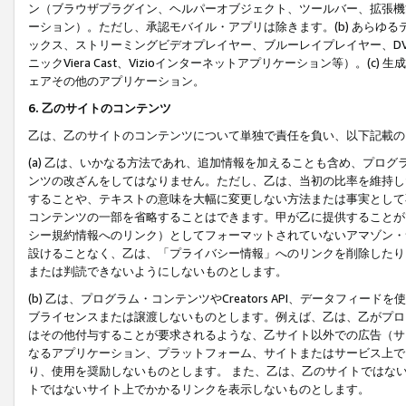
ン（ブラウザプラグイン、ヘルパーオブジェクト、ツールバー、拡張機
ーション）。ただし、承認モバイル・アプリは除きます。(b) あらゆ
ックス、ストリーミングビデオプレイヤー、ブルーレイプレイヤー、DVDプ
ニックViera Cast、Vizioインターネットアプリケーション等）。(
ェアその他のアプリケーション。
6. 乙のサイトのコンテンツ
乙は、乙のサイトのコンテンツについて単独で責任を負い、以下記載の
(a) 乙は、いかなる方法であれ、追加情報を加えることも含め、プロ
ンツの改ざんをしてはなりません。ただし、乙は、当初の比率を維持し
することや、テキストの意味を大幅に変更しない方法または事実として
コンテンツの一部を省略することはできます。甲が乙に提供することが
シー規約情報へのリンク）としてフォーマットされていないアマゾン・
設けることなく、乙は、「プライバシー情報」へのリンクを削除したり
または判読できないようにしないものとします。
(b) 乙は、プログラム・コンテンツやCreators API、データフ
ブライセンスまたは譲渡しないものとします。例えば、乙は、乙がプロ
はその他付与することが要求されるような、乙サイト以外での広告（サ
なるアプリケーション、プラットフォーム、サイトまたはサービス上で
り、使用を奨励しないものとします。 また、乙は、乙のサイトではな
トではないサイト上でかかるリンクを表示しないものとします。