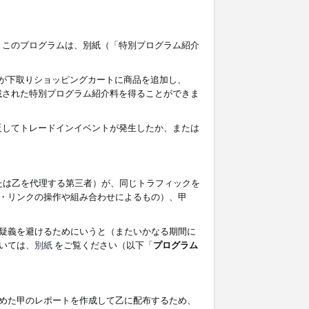
す。このプログラムは、別紙（「特別プログラム紹介
者が下取りショッピングカートに商品を追加し、
記載された特別プログラム紹介料を得ることができま
違反してトレードインイベントが発生したか、または
たは乙を代理する第三者）が、同じトラフィックを
・リンクの操作や組み合わせによるもの）、甲
疑義を避けるためにいうと（またいかなる期間に
いては、
別紙
をご覧ください（以下「
プログラム
めた甲のレポートを作成して乙に配布するため、