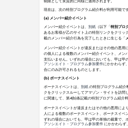
制限として実質的に同様に適用されます。
現在は、次の特別プログラム紹介料が利用可能で
(a) メンバー紹介イベント
メンバー紹介イベントは、
別紙
（以下「
特別プロ
あるお客様が乙のサイト上の特別リンクをクリック
載のメンバー紹介行為を完了したときに生じる「
メンバー紹介イベントが違反またはその他の悪用
の個人による複数のメンバー紹介イベント、メン
支払いません。いずれの場合においても、甲は甲
アソシエイト・プログラム参加要件
にかかわらず
合にのみ許可されるものとします。
(b) ボーナスイベント
ボーナスイベントは、
別紙
の特別プログラム紹介料
クをクリックスルーしてアマゾン・サイトを訪問し
に関連して、第4(b)条記載の特別プログラム紹介
ボーナスイベントが違反またはその他の悪用によ
人による複数のボーナスイベント、ボーナスイベ
ずれの場合においても、甲は甲の単独の裁量で、
アソシエイト・プログラム参加要件
にかかわらず