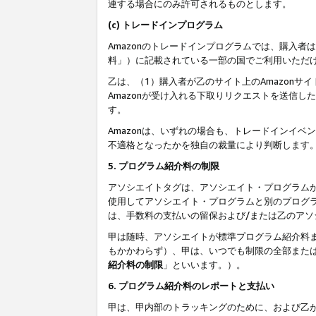
連する場合にのみ許可されるものとします。
(c) トレードインプログラム
Amazonのトレードインプログラムでは、購入者
料」）に記載されている一部の国でご利用いただ
乙は、（1）購入者が乙のサイト上のAmazon
Amazonが受け入れる下取りリクエストを送信し
す。
Amazonは、いずれの場合も、トレードインイベ
不適格となったかを独自の裁量により判断します
5. プログラム紹介料の制限
アソシエイトタグは、アソシエイト・プログラム
使用してアソシエイト・プログラムと別のプログ
は、手数料の支払いの留保および/または乙のア
甲は随時、アソシエイトが標準プログラム紹介料
もかかわらず）、甲は、いつでも制限の全部また
紹介料の制限
」といいます。）。
6. プログラム紹介料のレポートと支払い
甲は、甲内部のトラッキングのために、および乙