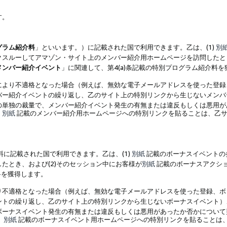
す。
グラム紹介料
」といいます。）に記載された国で利用できます。乙は、(1)
別
スルーしてアマゾン・サイト上のメンバー紹介用ホームページを訪問したとき
メンバー紹介イベント
」に関連して、第4(a)条記載の特別プログラム紹介料
により不適格となった場合（例えば、無効な電子メールアドレスを使った登録
バー紹介イベントの繰り返し、乙のサイト上の特別リンクから生じないメンバ
の単独の裁量で、メンバー紹介イベント発生の有無または違反もしくは悪用が
、
別紙
記載のメンバー紹介用ホームページへの特別リンクを貼ることは、乙サ
に記載された国で利用できます。乙は、(1)
別紙
記載のボーナスイベントの
たとき、および(2)そのセッション中にお客様が
別紙
記載のボーナスアクシ
料を獲得します。
り不適格となった場合（例えば、無効な電子メールアドレスを使った登録、ボ
ントの繰り返し、乙のサイト上の特別リンクから生じないボーナスイベント）
ボーナスイベント発生の有無または違反もしくは悪用があったか否かについて
、
別紙
記載のボーナスイベント用ホームページへの特別リンクを貼ることは