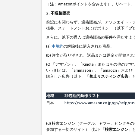
［注：Amazonポイントを含みます］、リベー
2. 不適格販売
前記にも関わらず、適格販売が、アソシエイト・
様書、ステートメントおよびポリシー（以下「
プ
さらに、以下の購入は適格販売の要件を満たすよ
(a)
本規約
の解除後に購入された商品、
(b) 注文が取り消され、返品または返金が開始さ
(c) 「アマゾン」、「Kindle」またはその
い（例えば、「ammazon」、「amaozn」お
購入した広告（以下、「
禁止リスティング広告
」
地域
非包括的商標リスト
日本
https://www.amazon.co.jp/gp/help/cu
(d) 検索エンジン（グーグル、ヤフー、ビング
参加する一切のサイト）（以下「
検索エンジン
」