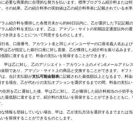
めに必要な商業的に合理的な努力を払います。標準プログラム紹介料または特
す。その結果、乙の紹介料率の実効値は乙の紹介料率表に記載されている水準
グラム紹介料を獲得した各暦月末から約60日以内に、乙が選択した下記記載
グラム紹介料を支払います。乙は、アマゾン・サイトの初期設定通貨以外の通
基づき決まることについて同意するものとします。
行名、口座番号、アカウント名と同じメインユーザーの口座名義人名および
より、甲は乙が指定した銀行口座に対し直接、乙が獲得した紹介料を振り込みま
最低額に達するまで、料金の支払いを留保することができます。
払い 甲は乙に対し、乙のアソシエイト・アカウント上のメインEメールアドレ
の金額であり、アマゾン・サイト上の商品と交換することができます。ギフト
甲は、合計支払額が
支払可能金額表
に記載された最低額以上となるまで、料金
過する場合、乙が代わりの支払オプションを選択するまでの間、料金の支払い
の住所を乙に通知した後、甲は乙に対し、乙が獲得した紹介料相当の小切手
れた最低額に達するまで、紹介料の支払いを留保することができるとともに、
す。
効な情報も登録していない場合、甲は、乙が支払方法を選択するまでまたは当
払いを留保することができるものとします。