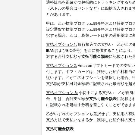
適格販売を正確かつ包括的にトラッキングするた
（米ドルの場合はセントなど）に四捨五入されま
とがあります。
甲は、乙が標準プログラム紹介料および特別プロ
設定通貨で標準プログラム紹介料および特別プロ
択する場合、乙は、為替レートは甲の運用基準に
支払オプション1:
銀行振込での支払い 乙が乙の銀
IBANおよびBIC番号）を乙に提供することに
対する合計支払額が
支払可能金額表
に記載された
支払オプション2:
Amazonギフトカードでの支
付します。ギフトカードは、獲得した紹介料相当
従います。乙がこのオプションを選択した場合、
支払額が支払可能金額表に記載された最高額を超
支払オプション 3:
小切手による支払い 乙が自身
合、甲は、合計支払額が
支払可能金額表
に記載さ
に記載される処理手数料を差し引くことができま
乙がいずれのオプションも選択せず、支払用の有
支払方法で支払いをするか、獲得した紹介料の支
支払可能金額表