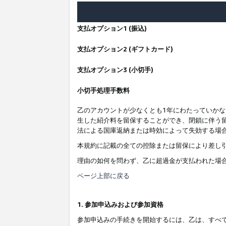
支払オプション1 (振込)
支払オプション2 (ギフトカード)
支払オプション3 (小切手)
小切手処理手数料
乙のアカウントが少なくとも1年にわたっていか
生した紹介料を留保することができ、閉鎖に伴う
法による国庫返納または時効によって失効する場
本規約に記載の全ての控除または留保により差し
理由の如何を問わず、乙に超過金が支払われた場
ページ上部に戻る
1. 参加申込みおよび参加資格
参加申込みの手続きを開始するには、乙は、すべ