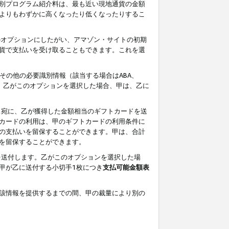
別プログラム紹介料は、最も近い現地通貨の金額
よりもわずかに高くなったり低くなったりするこ
のオプションにしたがい、アマゾン・サイトの初期
貨で支払いを受け取ることもできます。これを選
その他の必要識別情報（該当する場合はABA、
す。乙がこのオプションを選択した場合、甲は、乙に
ス宛に、乙が獲得した金額相当のギフトカードを送
カードの利用は、甲のギフトカードの利用条件に
の支払いを留保することができます。甲は、合計
を留保することができます。
を送付します。乙がこのオプションを選択した場
甲が乙に送付する小切手1枚につき
支払可能金額表
該情報を提供するまでの間、甲の裁量により別の