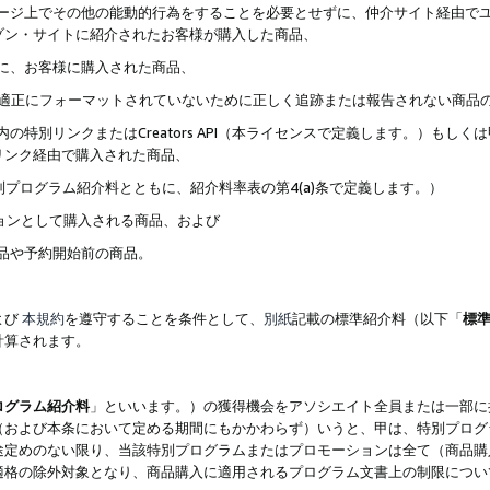
ブページ上でその他の能動的行為をすることを必要とせずに、仲介サイト経由で
ゾン・サイトに紹介されたお客様が購入した商品、
ずに、お客様に購入された商品、
クが適正にフォーマットされていないために正しく追跡または報告されない商品
内の特別リンクまたはCreators API（本ライセンスで定義します。）も
リンク経由で購入された商品、
特別プログラム紹介料とともに、紹介料率表の第4(a)条で定義します。）
ションとして購入される商品、および
商品や予約開始前の商品。
よび
本規約
を遵守することを条件として、
別紙
記載の標準紹介料（以下「
標
計算されます。
ログラム紹介料
」といいます。）の獲得機会をアソシエイト全員または一部に
（および本条において定める期間にもかかわらず）いうと、甲は、特別プログ
途定めのない限り、当該特別プログラムまたはプロモーションは全て（商品購
適格の除外対象となり、商品購入に適用されるプログラム文書上の制限につい