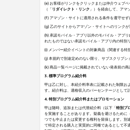
(e) お客様がリンクをクリックまたは仲介ウェ
（「
リダイレクト・リンク
」）を経由して、アマ
(f) アマゾン・サイトに適用される条件を遵守せ
(g) 乙のサイトからアマゾン・サイトへのリン
(h) 承認モバイル・アプリ以外のモバイル・アプリ
れたものではない承認モバイル・アプリ内の特別
(i) メンバー紹介イベントの対象商品（関連する
(j) 本規約で別途定めのない限り、サブスクリプ
(k) 商品一覧ページに掲載されていない発表前の
3. 標準プログラム紹介料
甲は乙に対し、本紹介料率表に記載された制限お
す。紹介料は、適格収入のパーセンテージとして
4. 特別プログラム紹介料またはプロモーション
甲は随時、追加または代替紹介料（以下「
特別プ
を実施することがあります。疑義を避けるために
つでも中止または変更する権利を留保します。別
て特定される購入と実質的に同種であるとして不