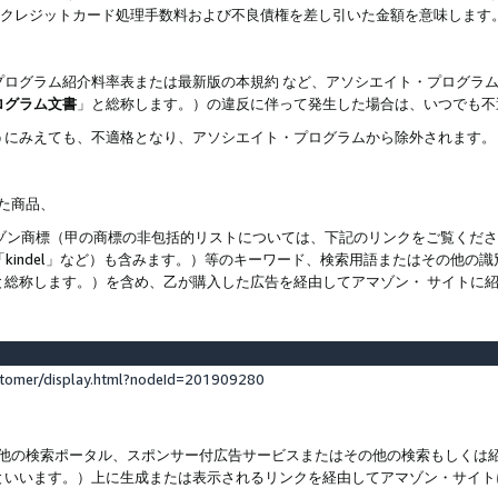
ト、クレジットカード処理手数料および不良債権を差し引いた金額を意味します
プログラム紹介料率表または最新版の本規約 など、アソシエイト・プログラ
ログラム文書
」と総称します。）の違反に伴って発生した場合は、いつでも不
うにみえても、不適格となり、アソシエイト・プログラムから除外されます。
れた商品、
他のアマゾン商標（甲の商標の非包括的リストについては、下記のリンクをご覧く
よび「kindel」など）も含みます。）等のキーワード、検索用語またはその
と総称します。）を含め、乙が購入した広告を経由してアマゾン・ サイトに
stomer/display.html?nodeId=201909280
その他の検索ポータル、スポンサー付広告サービスまたはその他の検索もしく
といいます。）上に生成または表示されるリンクを経由してアマゾン・サイト