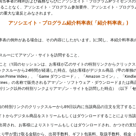
両当事者の権利および義務ならびにアソシエイト・プログラムIPライセンス
されることなく、アソシエイト・プログラム参加要件、アソシエイト・プログラ
約の重大な違反とみなされます。
アソシエイト・プログラム紹介料率表(「紹介料率表」)
料率表の例外がある場合は、その内容にしたがいます。)に関し、本紹介料率表
クスルーにてアマゾン・サイトを訪問すること、
じること（1回のセッションは、お客様が乙のサイトの特別リンクからクリック
ックスルーから24時間が経過した時点、(y)お客様がデジタル商品（甲の単独の
zon Prime Video」、「Game ダウンロード」、「Amazon コイン」、「Kindle 本
ndle Magazines」の名称で販売されるアマゾン・ソフトウェア・ダウンロードまた
特別リンク以外の特別リンクよりアマゾン・サイトを訪問した時点）（以下「
セ
、
、最初の特別リンクのクリックスルーから89日以内に当該商品の注文を完了する
ン・サイトからデジタル商品をストリームもしくはダウンロードすることにより当
様宛に出荷され、お客様によりストリームもしくはダウンロードされ、かつその支
より甲が受け取る金額から、出荷手数料、ギフト包装料、取扱手数料、税金（