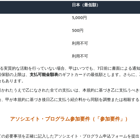
日本（最低額）
5,000円
500円
利用不可
利用不可
なる実質的な活動を行っていない場合、甲はいつでも、7日前に書面による通
留保額の上限は、
支払可能金額表
のギフトカードの最低額とします。さらに、
合もあります。
引かれたうえで乙になされた全ての支払いは、本規約に基づき乙に支払うべき
合、甲が本規約に基づき後日乙に支払う紹介料から同額を調整または相殺する
アソシエイト・プログラム参加要件（「参加要件」）
ての必要事項を正確に記入したアソシエイト・プログラム申込フォームを提出