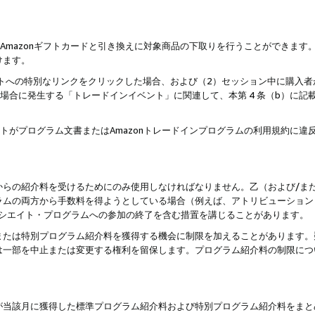
はAmazonギフトカードと引き換えに対象商品の下取りを行うことができま
けます。
サイトへの特別なリンクをクリックした場合、および（2）セッション中に購入
た場合に発生する「トレードインイベント」に関連して、本第 4 条（b）に
ントがプログラム文書またはAmazonトレードインプログラムの利用規約に
。
からの紹介料を受けるためにのみ使用しなければなりません。乙（および/ま
ラムの両方から手数料を得ようとしている場合（例えば、アトリビューション
ソシエイト・プログラムへの参加の終了を含む措置を講じることがあります。
または特別プログラム紹介料を獲得する機会に制限を加えることがあります。
は一部を中止または変更する権利を留保します。プログラム紹介料の制限につ
が当該月に獲得した標準プログラム紹介料および特別プログラム紹介料をまと