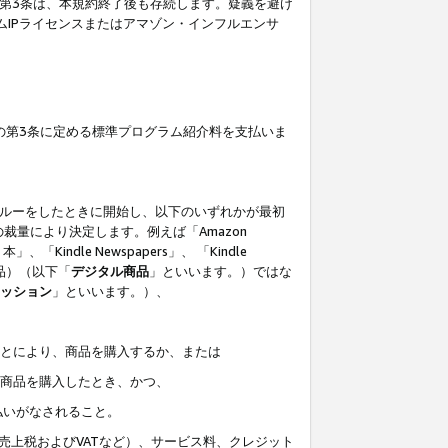
の第3条は、本規約終了後も存続します。疑義を避け
ムIPライセンスまたはアマゾン・インフルエンサ
の第3条に定める標準プログラム紹介料を支払いま
スルーをしたときに開始し、以下のいずれかが最初
裁量により決定します。例えば「Amazon
」、「Kindle Newspapers」、 「Kindle
は商品）（以下「
デジタル商品
」といいます。）ではな
ッション
」といいます。）、
ことにより、商品を購入するか、または
該商品を購入したとき、かつ、
払いがなされること。
売上税およびVATなど）、サービス料、クレジット