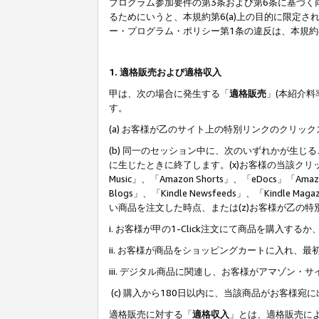
プログラム参加要件の第3条および第6条に基づく
るためにいうと、本規約第6(a)上の目的に限定
ー・プログラム・ポリシー第1条の違反は、本規
1. 適格販売および適格収入
甲は、次の場合に発生する「
適格販売
」(本紹介
す。
(a) お客様が乙のサイト上の特別リンクのクリッ
(b) 同一のセッション中に、次のいずれかが生
に生じたときに終了します。(x)お客様の当該クリ
Music」、「Amazon Shorts」、「eDocs」「Ama
Blogs」、「Kindle Newsfeeds」、「Ki
い商品を注文した時点、または(z)お客様が乙の
i. お客様が甲の1-Click注文にて商品を購入するか
ii. お客様が商品をショッピングカートに入れ
iii. デジタル商品に関連し、お客様がアマゾ
(c) 購入から180日以内に、当該商品がお客
適格販売に対する「
適格収入
」とは、適格販売に