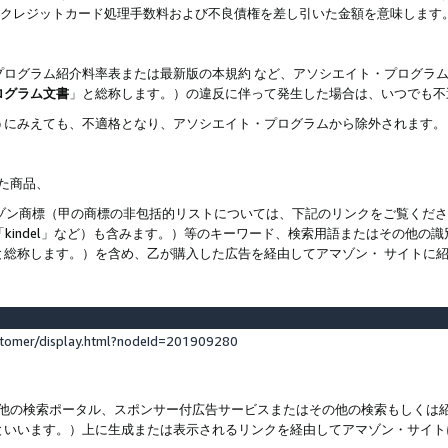
ト、クレジットカード処理手数料および不良債権を差し引いた金額を意味します
プログラム紹介料率表または最新版の本規約 など、アソシエイト・プログラ
ログラム文書
」と総称します。）の違反に伴って発生した場合は、いつでも不
うにみえても、不適格となり、アソシエイト・プログラムから除外されます。
れた商品、
他のアマゾン商標（甲の商標の非包括的リストについては、下記のリンクをご覧く
よび「kindel」など）も含みます。）等のキーワード、検索用語またはその
と総称します。）を含め、乙が購入した広告を経由してアマゾン・ サイトに
stomer/display.html?nodeId=201909280
その他の検索ポータル、スポンサー付広告サービスまたはその他の検索もしく
といいます。）上に生成または表示されるリンクを経由してアマゾン・サイト