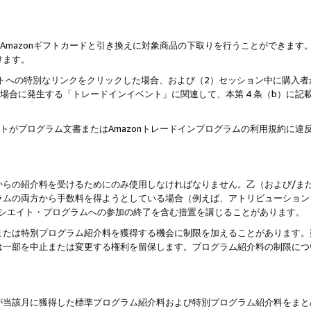
はAmazonギフトカードと引き換えに対象商品の下取りを行うことができま
けます。
サイトへの特別なリンクをクリックした場合、および（2）セッション中に購入
た場合に発生する「トレードインイベント」に関連して、本第 4 条（b）に
ントがプログラム文書またはAmazonトレードインプログラムの利用規約に
。
からの紹介料を受けるためにのみ使用しなければなりません。乙（および/ま
ラムの両方から手数料を得ようとしている場合（例えば、アトリビューション
ソシエイト・プログラムへの参加の終了を含む措置を講じることがあります。
または特別プログラム紹介料を獲得する機会に制限を加えることがあります。
は一部を中止または変更する権利を留保します。プログラム紹介料の制限につ
が当該月に獲得した標準プログラム紹介料および特別プログラム紹介料をまと