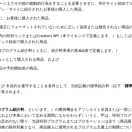
ブページ上でその他の能動的行為をすることを必要とせずに、仲介サイト経由で
ゾン・サイトに紹介されたお客様が購入した商品、
ずに、お客様に購入された商品、
クが適正にフォーマットされていないために正しく追跡または報告されない商品
内の特別リンクまたはCreators API（本ライセンスで定義します。）も
リンク経由で購入された商品、
特別プログラム紹介料とともに、紹介料率表の第4(a)条で定義します。）
ションとして購入される商品、および
商品や予約開始前の商品。
よび
本規約
を遵守することを条件として、
別紙
記載の標準紹介料（以下「
標
計算されます。
ログラム紹介料
」といいます。）の獲得機会をアソシエイト全員または一部に
（および本条において定める期間にもかかわらず）いうと、甲は、特別プログ
途定めのない限り、当該特別プログラムまたはプロモーションは全て（商品購
適格の除外対象となり、商品購入に適用されるプログラム文書上の制限につい