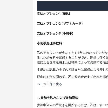
支払オプション1 (振込)
支払オプション2 (ギフトカード)
支払オプション3 (小切手)
小切手処理手数料
乙のアカウントが少なくとも1年にわたっていか
生した紹介料を留保することができ、閉鎖に伴う
法による国庫返納または時効によって失効する場
本規約に記載の全ての控除または留保により差し
理由の如何を問わず、乙に超過金が支払われた場
ページ上部に戻る
1. 参加申込みおよび参加資格
参加申込みの手続きを開始するには、乙は、すべ