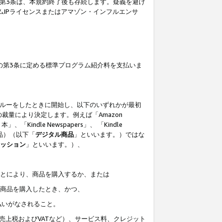
の第3条は、本規約終了後も存続します。疑義を避け
ムIPライセンスまたはアマゾン・インフルエンサ
の第3条に定める標準プログラム紹介料を支払いま
スルーをしたときに開始し、以下のいずれかが最初
裁量により決定します。例えば「Amazon
」、「Kindle Newspapers」、 「Kindle
は商品）（以下「
デジタル商品
」といいます。）ではな
ッション
」といいます。）、
ことにより、商品を購入するか、または
該商品を購入したとき、かつ、
払いがなされること。
売上税およびVATなど）、サービス料、クレジット