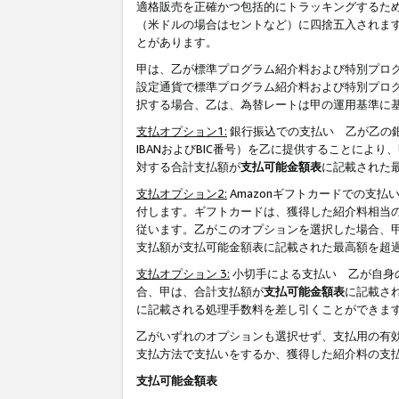
適格販売を正確かつ包括的にトラッキングするた
（米ドルの場合はセントなど）に四捨五入されま
とがあります。
甲は、乙が標準プログラム紹介料および特別プロ
設定通貨で標準プログラム紹介料および特別プロ
択する場合、乙は、為替レートは甲の運用基準に
支払オプション1:
銀行振込での支払い 乙が乙の銀
IBANおよびBIC番号）を乙に提供することに
対する合計支払額が
支払可能金額表
に記載された
支払オプション2:
Amazonギフトカードでの支
付します。ギフトカードは、獲得した紹介料相当
従います。乙がこのオプションを選択した場合、
支払額が支払可能金額表に記載された最高額を超
支払オプション 3:
小切手による支払い 乙が自身
合、甲は、合計支払額が
支払可能金額表
に記載さ
に記載される処理手数料を差し引くことができま
乙がいずれのオプションも選択せず、支払用の有
支払方法で支払いをするか、獲得した紹介料の支
支払可能金額表