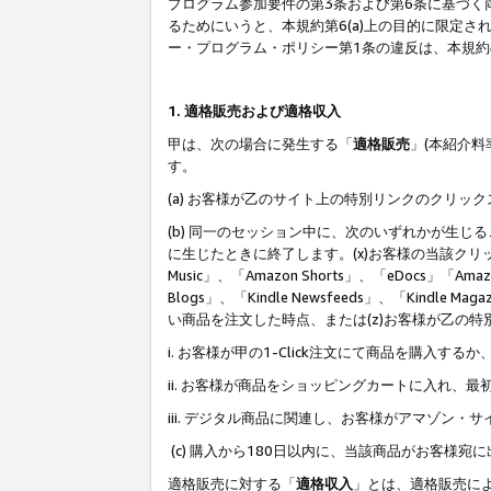
プログラム参加要件の第3条および第6条に基づく
るためにいうと、本規約第6(a)上の目的に限定
ー・プログラム・ポリシー第1条の違反は、本規
1. 適格販売および適格収入
甲は、次の場合に発生する「
適格販売
」(本紹介
す。
(a) お客様が乙のサイト上の特別リンクのクリッ
(b) 同一のセッション中に、次のいずれかが生
に生じたときに終了します。(x)お客様の当該クリ
Music」、「Amazon Shorts」、「eDocs」「Ama
Blogs」、「Kindle Newsfeeds」、「Ki
い商品を注文した時点、または(z)お客様が乙の
i. お客様が甲の1-Click注文にて商品を購入するか
ii. お客様が商品をショッピングカートに入れ
iii. デジタル商品に関連し、お客様がアマゾ
(c) 購入から180日以内に、当該商品がお客
適格販売に対する「
適格収入
」とは、適格販売に