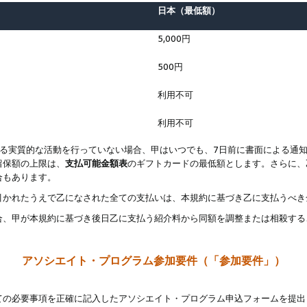
日本（最低額）
5,000円
500円
利用不可
利用不可
なる実質的な活動を行っていない場合、甲はいつでも、7日前に書面による通
留保額の上限は、
支払可能金額表
のギフトカードの最低額とします。さらに、
合もあります。
引かれたうえで乙になされた全ての支払いは、本規約に基づき乙に支払うべき
合、甲が本規約に基づき後日乙に支払う紹介料から同額を調整または相殺する
アソシエイト・プログラム参加要件（「参加要件」）
ての必要事項を正確に記入したアソシエイト・プログラム申込フォームを提出