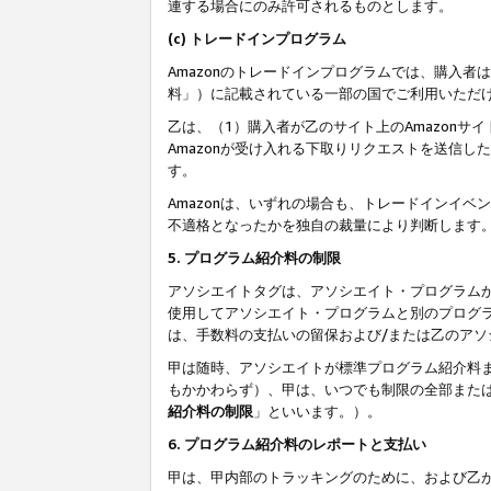
連する場合にのみ許可されるものとします。
(c) トレードインプログラム
Amazonのトレードインプログラムでは、購入者
料」）に記載されている一部の国でご利用いただ
乙は、（1）購入者が乙のサイト上のAmazon
Amazonが受け入れる下取りリクエストを送信し
す。
Amazonは、いずれの場合も、トレードインイベ
不適格となったかを独自の裁量により判断します
5. プログラム紹介料の制限
アソシエイトタグは、アソシエイト・プログラム
使用してアソシエイト・プログラムと別のプログ
は、手数料の支払いの留保および/または乙のア
甲は随時、アソシエイトが標準プログラム紹介料
もかかわらず）、甲は、いつでも制限の全部また
紹介料の制限
」といいます。）。
6. プログラム紹介料のレポートと支払い
甲は、甲内部のトラッキングのために、および乙