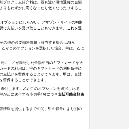
別プログラム紹介料は、最も近い現地通貨の金額
よりもわずかに高くなったり低くなったりするこ
のオプションにしたがい、アマゾン・サイトの初期
貨で支払いを受け取ることもできます。これを選
その他の必要識別情報（該当する場合はABA、
す。乙がこのオプションを選択した場合、甲は、乙に
ス宛に、乙が獲得した金額相当のギフトカードを送
カードの利用は、甲のギフトカードの利用条件に
の支払いを留保することができます。甲は、合計
を留保することができます。
を送付します。乙がこのオプションを選択した場
甲が乙に送付する小切手1枚につき
支払可能金額表
該情報を提供するまでの間、甲の裁量により別の