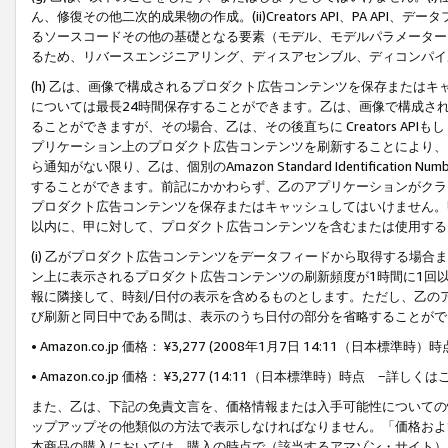
ん、修復その他二次的成果物の作成。(ii)Creators API、PA 
るソースコードその他の基礎となる要素（モデル、モデルパラメーター
るため、リバースエンジニアリング、ディスアセンブル、ディコンパイ
(h) 乙は、画像で構成されるプロダクト広告コンテンツを保存または
については最長24時間保存することができます。乙は、画像で構成さ
ることができますが、その場合、乙は、その後直ちに Creators AP
プリケーション上のプロダクト広告コンテンツを刷新することにより、
ら通知がない限り、乙は、個別のAmazon Standard Identification Nu
することができます。前記にかかわらず、乙のアプリケーションがクラ
プロダクト広告コンテンツを保存またはキャッシュしてはいけません。
以内に、甲に対して、プロダクト広告コンテンツを含むまたは使用する
(i) 乙がプロダクト広告コンテンツをデータフィードから取得する場合または
ン上に表示されるプロダクト広告コンテンツの刷新頻度が1時間に1回
報に隣接して、時刻/日付の表示を含めるものとします。ただし、乙の
び刷新と同日中である間は、表示のうち日付の部分を省略することがで
• Amazon.co.jp 価格： ¥3,277 (2008年1月7日 14:11（日本標準
• Amazon.co.jp 価格： ¥3,277 (14:11（日本標準時）時点 −詳しくは
また、乙は、下記の免責文言を、価格情報または入手可能性についての
ップアップその他類似の方法で表示しなければなりません。「価格およ
本商品の購入においては、購入の時点で（該当するアマゾン・サイト）