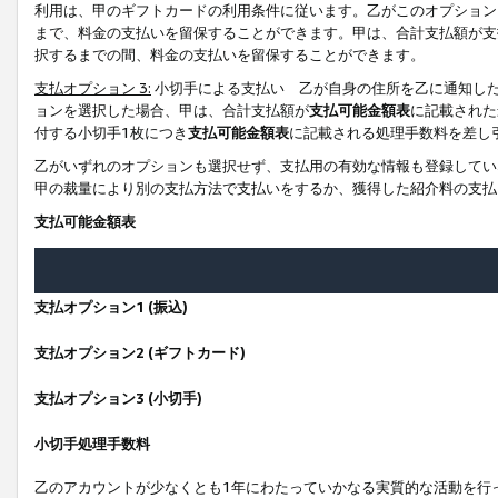
利用は、甲のギフトカードの利用条件に従います。乙がこのオプション
まで、料金の支払いを留保することができます。甲は、合計支払額が支
択するまでの間、料金の支払いを留保することができます。
支払オプション 3:
小切手による支払い 乙が自身の住所を乙に通知し
ョンを選択した場合、甲は、合計支払額が
支払可能金額表
に記載された
付する小切手1枚につき
支払可能金額表
に記載される処理手数料を差し
乙がいずれのオプションも選択せず、支払用の有効な情報も登録してい
甲の裁量により別の支払方法で支払いをするか、獲得した紹介料の支払
支払可能金額表
支払オプション1 (振込)
支払オプション2 (ギフトカード)
支払オプション3 (小切手)
小切手処理手数料
乙のアカウントが少なくとも1年にわたっていかなる実質的な活動を行