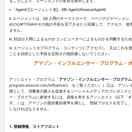
ることにより、エージェントの名前を開示します。
• 「Agent/ [エージェント名]」(例: Agent/AmazonAgent)
ii. エージェントは、(a) 人間のキーストローク、ページナビゲーシ
めのCAPTCHAやその他の手段を完了させたり回避して、アクセス、
ません。
iii. 対話が人間によるものかコンピューターによるものかを判断する
iv. エージェントがプログラム・コンテンツにアクセスし、又はこれ
ことを目的とした手段を迂回その他回避しないでください。
アマゾン・インフルエンサー・プログラム・
アソシエイト・プログラム「
アマゾン・インフルエンサー・プログラム
program.amazon.com/influencers
をご覧ください。）乙は、アソシエ
環として、消費者の購入を促進するソーシャルメディアのプレゼンスと
ー・プログラムに参加するには、資格を有するアソシエイト（以下「
イ
す。）は、アマゾンの質的量的基準を満たし、登録プロセスを完了し、
しなければなりません。
1.
登録情報、ストアフロント