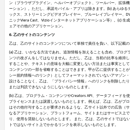
ン（ブラウザプラグイン、ヘルパーオブジェクト、ツールバー、拡張機
ーション）。ただし、承認モバイル・アプリは除きます。(b) あらゆ
ックス、ストリーミングビデオプレイヤー、ブルーレイプレイヤー、DVDプ
ニックViera Cast、Vizioインターネットアプリケーション等）。(
ェアその他のアプリケーション。
6. 乙のサイトのコンテンツ
乙は、乙のサイトのコンテンツについて単独で責任を負い、以下記載の
(a) 乙は、いかなる方法であれ、追加情報を加えることも含め、プロ
ンツの改ざんをしてはなりません。ただし、乙は、当初の比率を維持し
することや、テキストの意味を大幅に変更しない方法または事実として
コンテンツの一部を省略することはできます。甲が乙に提供することが
シー規約情報へのリンク）としてフォーマットされていないアマゾン・
設けることなく、乙は、「プライバシー情報」へのリンクを削除したり
または判読できないようにしないものとします。
(b) 乙は、プログラム・コンテンツやCreators API、データフ
ブライセンスまたは譲渡しないものとします。例えば、乙は、乙がプロ
はその他付与することが要求されるような、乙サイト以外での広告（サ
なるアプリケーション、プラットフォーム、サイトまたはサービス上で
り、使用を奨励しないものとします。 また、乙は、乙のサイトではな
トではないサイト上でかかるリンクを表示しないものとします。