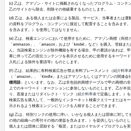
(c) 乙は、アマゾン・サイトに掲載されなくなったプログラム・コン
乙のサイトから除去、削除その他破棄するものとします。
(d) 乙は、ある個人または企業による製品、サービス、当事者または
の資料をプログラム・コンテンツに接近して配置することを含みます。
を含みます。）を使用してはなりません。
(e) 乙は、検索エンジンにおいて使用するために、アマゾン商標（
商標
「ammazon」、「amaozn」および「kindel」など）を購入
ん。当該検索エンジンが除外機能を有する場合、甲の要請があれば、甲
果に伴って乙の宣伝コンテンツを表示させるために使用するキーワード
入札による除外を要請等）ものとします。
(f) 乙は、結果的に有料検索広告が禁止有料プレースメント（
紹介料率
（「amazon」、「Kindle」またはアマゾンもしくはアマゾンの
標用語
」といいます。なお、乙は非包括的商標テーブルで甲の商標の非
上でのキーワード・オークションに参加しないものとします。乙が
本規
り、直接またはリダイレクト・リンク（
紹介料率表
で定義します。）を
検索広告を購入して、一般的なインターネット検索クエリーまたはキー
示されるよう検索エンジンにリンクを入稿することができます。
(g) 乙は、特別リンクの使用に伴い、いかなる個人または団体に対し
の他の組織への寄付その他の便益を含みます。）を提供しないものとし
個人または団体に奨励する「報奨」またはロイヤルティプログラムを実