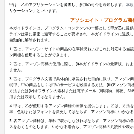
甲は、乙のアプリケーションを審査し、参加の可否を通知します。
本規
リケーション
」といいます。
アソシエイト・プログラム商
本ガイドラインは、プログラム・コンテンツの一部として甲が乙に提供
ラインは常に厳密に遵守することが要求され、本ガイドラインに違反し
自動的に解除されます。
1. 乙は、アマゾン・サイトの商品の在庫状況およびこれに対応する
ン商標を使用することができます。
2. 乙は、アマゾン商標の使用に際し、(i)本ガイドラインの最新版、およ
ません。
3. 乙は、プログラム文書で具体的に承認された目的に限り、アマゾン
(ii)甲、甲の商品もしくは甲のサービスを毀損する方法、(iii)アマ
方法または(iv)オフラインの素材または電子メール（印刷物、郵便、S
用または表示してはなりません。
4. 甲は、乙が使用するアマゾン商標の画像を提供します。乙は、方
率、色彩またはフォントを変更してはならず、アマゾン商標にいかなる
5. 各アマゾン商標は、単独で表示しなければならず、アマゾン商標
スをおくものとします。いかなる場合も、アマゾン商標の判読性や表示