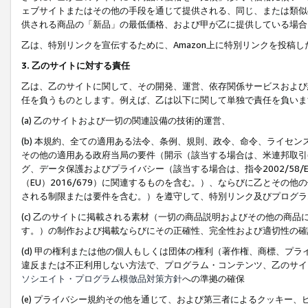
ェブサイトまたはその他の手段を通じて提供される、同じ、または類似
供される商品の「新品」の最低価格、および甲が乙に提供している場合
乙は、特別リンクを宣伝するために、Amazon上に特別リンクを投稿し
3. 乙のサイトに対する責任
乙は、乙のサイトに関して、その開発、運営、依存関係サービスおよび
任を負うものとします。例えば、乙は以下に関して単独で責任を負いま
(a) 乙のサイトおよび一切の関連設備の技術的運営、
(b) 本規約、全ての適用ある法令、条例、規則、政令、命令、ライセ
その他の適用ある政府当局の要件（開示（該当する場合は、米連邦取引
グ、データ保護およびプライバシー（該当する場合は、指令2002/58
（EU）2016/679）に関連するものを含む。）、ならびに乙とそ
される制限または要件を含む。）を遵守して、特別リンク及びプログラ
(c) 乙のサイトに掲載される素材（一切の商品説明およびその他の商
す。）の制作および掲載ならびにその正確性、完全性および適切性の確
(d) 甲の権利または他の個人もしくは団体の権利（著作権、商標、プ
違反または不正利用しない方法で、プログラム・コンテンツ、乙のサイ
ソシエイト・プログラム模倣品対策方針
への準拠の確保
(e) プライバシー規約その他を通じて、および第三者によるクッキー