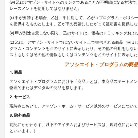
(w) 乙はアマゾン・サイトへのリンクであることが不明瞭になる方法
レースメントを使用してはなりません。
(x) 甲が要請する場合、乙は、甲に対して、乙が（プログラム・ポリ
を提供するものとします。乙が甲の要請にしたがって証明書を提供しな
(y) 甲が別途合意しない限り、乙のサイトは、価格のトラッキングお
(z) 乙は、アマゾン・サイトではないサイト上で提供される商品（例
グラム・コンテンツを乙のサイトに表示したり、その他の利用をしない
ストもしくはその他の情報もしくはコンテンツを乙のサイトに表示した
アソシエイト・プログラムの商
1. 商品
アソシエイト・プログラムにおける「商品」とは、本商品ステートメン
物理的またはデジタルの商品を指します。
2. サービス
現時点において、アマゾン・ホーム・サービス以外のサービスについて
3. 除外商品
前記にかかわらず、以下のアイテムおよびサービスは、現時点において
といいます。）