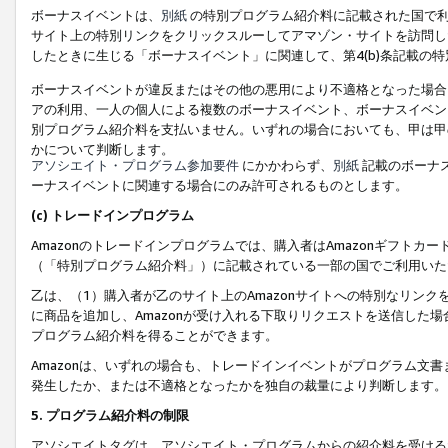
ボーナスイベントは、
別紙
の特別プログラム紹介料に記載された国で利
サイト上の特別リンクをクリックスルーしてアマゾン・サイトを訪問した
したときに生じる「ボーナスイベント」に関連して、第4(b)条記載の
ボーナスイベントが違反またはその他の悪用により不適格となった場合
アの利用、一人の個人による複数のボーナスイベント、ボーナスイベン
別プログラム紹介料を支払いません。いずれの場合においても、甲は甲
かについて判断します。
アソシエイト・プログラム参加要件
にかかわらず、
別紙
記載のボーナ
ーナスイベントに関連する場合にのみ許可されるものとします。
(c) トレードインプログラム
Amazonのトレードインプログラムでは、購入者はAmazonギフト
（「特別プログラム紹介料」）に記載されている一部の国でご利用いた
乙は、（1）購入者が乙のサイト上のAmazonサイトへの特別なリン
に商品を追加し、Amazonが受け入れる下取りリクエストを送信した場
プログラム紹介料を得ることができます。
Amazonは、いずれの場合も、トレードインイベントがプログラム文書
発生したか、または不適格となったかを独自の裁量により判断します。
5. プログラム紹介料の制限
アソシエイトタグは、アソシエイト・プログラムからの紹介料を受ける