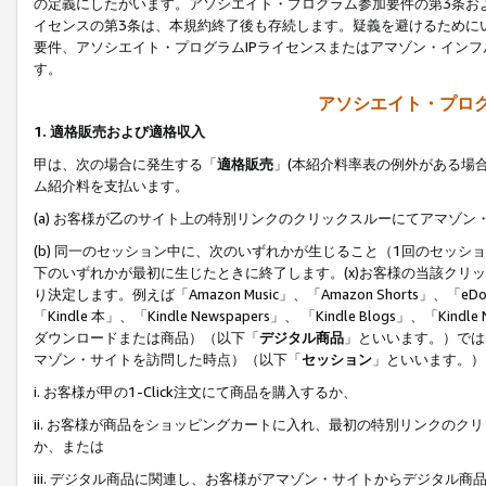
の定義にしたがいます。アソシエイト・プログラム参加要件の第3条お
イセンスの第3条は、本規約終了後も存続します。疑義を避けるためにい
要件、アソシエイト・プログラムIPライセンスまたはアマゾン・イン
す。
アソシエイト・プログ
1. 適格販売および適格収入
甲は、次の場合に発生する「
適格販売
」(本紹介料率表の例外がある場
ム紹介料を支払います。
(a) お客様が乙のサイト上の特別リンクのクリックスルーにてアマゾン
(b) 同一のセッション中に、次のいずれかが生じること（1回のセッ
下のいずれかが最初に生じたときに終了します。(x)お客様の当該クリッ
り決定します。例えば「Amazon Music」、「Amazon Shorts」、「eDo
「Kindle 本」、「Kindle Newspapers」、 「Kindle Blogs」、「
ダウンロードまたは商品）（以下「
デジタル商品
」といいます。）では
マゾン・サイトを訪問した時点）（以下「
セッション
」といいます。）
i. お客様が甲の1-Click注文にて商品を購入するか、
ii. お客様が商品をショッピングカートに入れ、最初の特別リンクの
か、または
iii. デジタル商品に関連し、お客様がアマゾン・サイトからデジタ