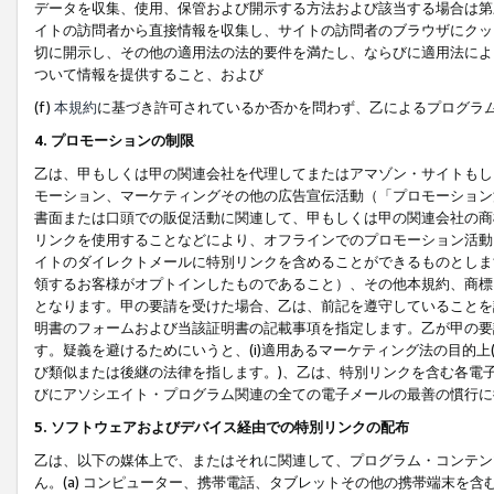
データを収集、使用、保管および開示する方法および該当する場合は第
イトの訪問者から直接情報を収集し、サイトの訪問者のブラウザにクッ
切に開示し、その他の適用法の法的要件を満たし、ならびに適用法によ
ついて情報を提供すること、および
(f)
本規約
に基づき許可されているか否かを問わず、乙によるプログラ
4. プロモーションの制限
乙は、甲もしくは甲の関連会社を代理してまたはアマゾン・サイトもし
モーション、マーケティングその他の広告宣伝活動（「プロモーション
書面または口頭での販促活動に関連して、甲もしくは甲の関連会社の商
リンクを使用することなどにより、オフラインでのプロモーション活動
イトのダイレクトメールに特別リンクを含めることができるものとしま
領するお客様がオプトインしたものであること）、その他本規約、商標
となります。甲の要請を受けた場合、乙は、前記を遵守していることを
明書のフォームおよび当該証明書の記載事項を指定します。乙が甲の要
す。疑義を避けるためにいうと、(i)適用あるマーケティング法の目的上(例
び類似または後継の法律を指します。)、乙は、特別リンクを含む各電子
びにアソシエイト・プログラム関連の全ての電子メールの最善の慣行に
5. ソフトウェアおよびデバイス経由での特別リンクの配布
乙は、以下の媒体上で、またはそれに関連して、プログラム・コンテン
ん。(a) コンピューター、携帯電話、タブレットその他の携帯端末を