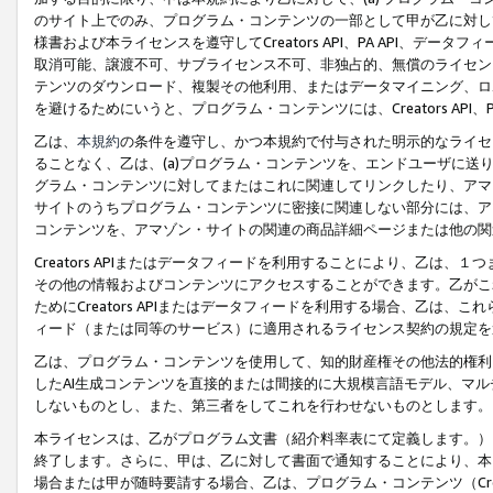
のサイト上でのみ、プログラム・コンテンツの一部として甲が乙に対し
様書および本ライセンスを遵守してCreators API、PA API、
取消可能、譲渡不可、サブライセンス不可、非独占的、無償のライセン
テンツのダウンロード、複製その他利用、またはデータマイニング、ロ
を避けるためにいうと、プログラム・コンテンツには、Creators AP
乙は、
本規約
の条件を遵守し、かつ本規約で付与された明示的なライセ
ることなく、乙は、(a)プログラム・コンテンツを、エンドユーザに
グラム・コンテンツに対してまたはこれに関連してリンクしたり、アマ
サイトのうちプログラム・コンテンツに密接に関連しない部分には、ア
コンテンツを、アマゾン・サイトの関連の商品詳細ページまたは他の関
Creators APIまたはデータフィードを利用することにより、乙は、
その他の情報およびコンテンツにアクセスすることができます。乙がこ
ためにCreators APIまたはデータフィードを利用する場合、乙は、こ
ィード（または同等のサービス）に適用されるライセンス契約の規定を
乙は、プログラム・コンテンツを使用して、知的財産権その他法的権利
したAI生成コンテンツを直接的または間接的に大規模言語モデル、マ
しないものとし、また、第三者をしてこれを行わせないものとします。
本ライセンスは、乙がプログラム文書（紹介料率表にて定義します。）
終了します。さらに、甲は、乙に対して書面で通知することにより、本
場合または甲が随時要請する場合、乙は、プログラム・コンテンツ（Cre