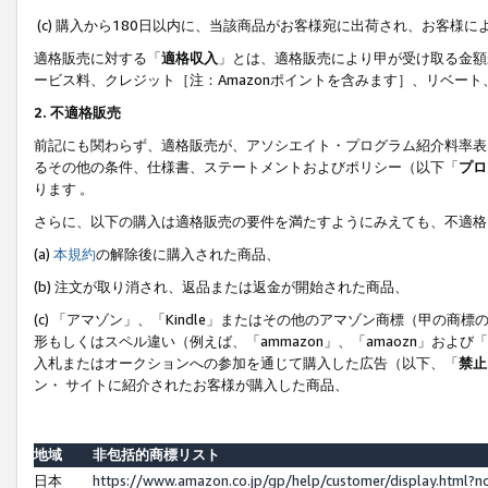
(c) 購入から180日以内に、当該商品がお客様宛に出荷され、お客
適格販売に対する「
適格収入
」とは、適格販売により甲が受け取る金額
ービス料、クレジット［注：Amazonポイントを含みます］、リベー
2. 不適格販売
前記にも関わらず、適格販売が、アソシエイト・プログラム紹介料率表
るその他の条件、仕様書、ステートメントおよびポリシー（以下「
プロ
ります 。
さらに、以下の購入は適格販売の要件を満たすようにみえても、不適格
(a)
本規約
の解除後に購入された商品、
(b) 注文が取り消され、返品または返金が開始された商品、
(c) 「アマゾン」、「Kindle」またはその他のアマゾン商標（甲
形もしくはスペル違い（例えば、「ammazon」、「amaozn」およ
入札またはオークションへの参加を通じて購入した広告（以下、「
禁止
ン・ サイトに紹介されたお客様が購入した商品、
地域
非包括的商標リスト
日本
https://www.amazon.co.jp/gp/help/customer/display.html