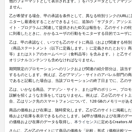
他のフォーマットとして表示されます。）をパラメータとしてアマゾン
ません。
乙が希望する場合、甲の承認を条件として、異なる特別リンクのURL
ニターし最適化することができるように、追加の「サブタグ」アソシエ
イト・プログラムに関連して提供されたID又は報告を、乙のサイトの
に到着したときに、かかるユーザの行動をモニターする目的でユーザに
乙は、甲の承認なく、いつでも乙のサイトに商品（および関連する特別
（商品ステートメント（以下に定義します。）に定義されたとおり）商
等）またはストアのホームページ（食料品等）を含みます。）と乙サイ
オリジナルコンテンツも含めなければなりません。
期間限定のプロモーションへのリンクおよび関連の紹介部分は、該当す
するものとします。例えば、乙がアマゾン・サイトのアパレル部門の商
であると記載した場合は、当該プロモーションの終了日までに、乙のサ
乙は、いかなる商品、アマゾン・サイト、または甲のポリシー、プロモ
誤解を招くような主張をしてはなりません。例えば、乙が乙のサイト上に
合、乙はリンク先のスマートフォンについて、128 GBのメモリーが
商品の価格および在庫は、随時変化します。乙が乙のサイトに掲載した
格および在庫を表示できるものとします。(a)甲が価格および在庫のデータを
の価格および在庫のデータを取得し、
本ライセンス
に定めるCreator
さらに、乙が乙のサイトにて商品の価格を「比較」形式（価格比較ツー