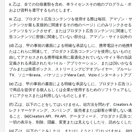
ii. 乙は、全ての仕様書類を含め、本ライセンスその他のプログラム
および資料を遵守するものとします。
iii. 乙は、プロダクト広告コンテンツを使用する際は毎回、アマゾ
ンテンツが最も直接的に関連するその他のページ）にのみリンクさせる
ンテンツをリンクさせず、またはプロダクト広告コンテンツに関連して
告コンテンツに密接に関連していない部分は、アマゾン・サイト以外の
(d) 乙は、甲の事前の書面による明確な承諾なしに、携帯電話その他
たはこれらに関連して、プロダクト広告コンテンツを使用しないものと
由してアクセスされる携帯端末用に最適化されていないサイト等の当該端
定義される承認されたモバイル・アプリケーション、または(3)いか
ブルまたは衛星ボックス、ストリーミングビデオプレイヤー、ブルーレイ
TV、ソニーBravia、パナソニックViera Cast、Vizioインター
(e) 乙は、甲の事前の書面による明確な承諾なしに、プロダクト広告
で商品を提供する個人もしくは企業が使用するためのソフトウェアもしくはその
ドにアクセスまたは利用しないものとします。
(f) 乙は、以下のことをしてはいけません。(i)方法を問わず、Creator
レクトマーケティング、スパミング、販売者または顧客が希望しない連
ること、(iii)Creators API、PA API、データフィード、プ
一切の表示を、削除、隠蔽、変更または見えなくしたり、読めなくした
(g) 乙は、以下のことをしたり、またはしようとしてはいけません。(