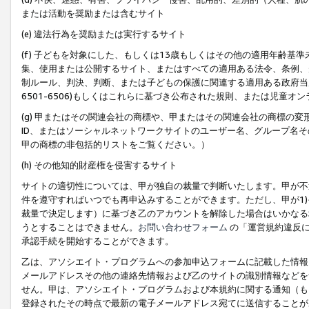
または活動を奨励または含むサイト
(e) 違法行為を奨励または実行するサイト
(f) 子どもを対象にした、もしくは13歳もしくはその他の適用年齢
集、使用または公開するサイト、またはすべての適用ある法令、条例、
制ルール、判決、判断、または子どもの保護に関連する適用ある政府当局の要
6501-6506)もしくはこれらに基づき公布された規則、または児童オ
(g) 甲またはその関連会社の商標や、甲またはその関連会社の商標の
ID、またはソーシャルネットワークサイトのユーザー名、グループ名
甲の商標の非包括的リストをご覧ください。）
(h) その他知的財産権を侵害するサイト
サイトの適切性については、甲が独自の裁量で判断いたします。甲が不
件を遵守すればいつでも再申込みすることができます。ただし、甲が1)
裁量で決定します）に基づき乙のアカウントを解除した場合はいかなる
うとすることはできません。
お問い合わせフォーム
の「運営規約違反に
承認手続を開始することができます。
乙は、アソシエイト・プログラムへの参加申込フォームに記載した情報
メールアドレスその他の連絡先情報および乙のサイトの識別情報などを
せん。甲は、アソシエイト・プログラムおよび本規約に関する通知（も
登録されたその時点で最新の電子メールアドレス宛てに送信することが