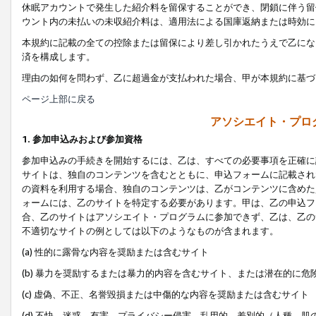
休眠アカウントで発生した紹介料を留保することができ、閉鎖に伴う留
ウント内の未払いの未収紹介料は、適用法による国庫返納または時効に
本規約に記載の全ての控除または留保により差し引かれたうえで乙にな
済を構成します。
理由の如何を問わず、乙に超過金が支払われた場合、甲が本規約に基づ
ページ上部に戻る
アソシエイト・プロ
1. 参加申込みおよび参加資格
参加申込みの手続きを開始するには、乙は、すべての必要事項を正確に
サイトは、独自のコンテンツを含むとともに、申込フォームに記載され
の資料を利用する場合、独自のコンテンツは、乙がコンテンツに含めた
ォームには、乙のサイトを特定する必要があります。甲は、乙の申込フ
合、乙のサイトはアソシエイト・プログラムに参加できず、乙は、乙の
不適切なサイトの例としては以下のようなものが含まれます。
(a) 性的に露骨な内容を奨励または含むサイト
(b) 暴力を奨励するまたは暴力的内容を含むサイト、または潜在的に
(c) 虚偽、不正、名誉毀損または中傷的な内容を奨励または含むサイト
(d) 不快、迷惑、有害、プライバシー侵害、乱用的、差別的（人種、