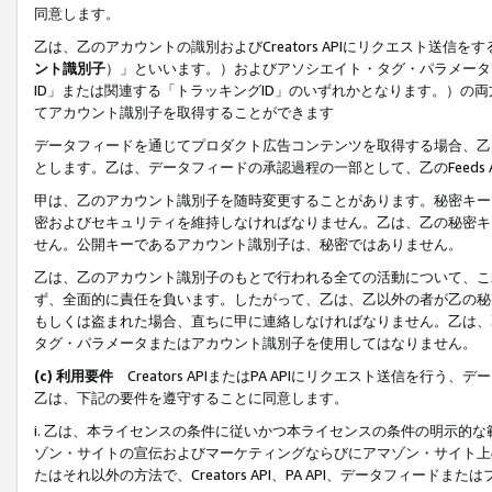
同意します。
乙は、乙のアカウントの識別およびCreators APIにリクエスト送
ント識別子
）」といいます。）およびアソシエイト・タグ・パラメータ（
ID」または関連する「トラッキングID」のいずれかとなります。）の両方
てアカウント識別子を取得することができます
データフィードを通じてプロダクト広告コンテンツを取得する場合、乙は、Cre
とします。乙は、データフィードの承認過程の一部として、乙のFeeds
甲は、乙のアカウント識別子を随時変更することがあります。秘密キー
密およびセキュリティを維持しなければなりません。乙は、乙の秘密キ
せん。公開キーであるアカウント識別子は、秘密ではありません。
乙は、乙のアカウント識別子のもとで行われる全ての活動について、こ
ず、全面的に責任を負います。したがって、乙は、乙以外の者が乙の秘
もしくは盗まれた場合、直ちに甲に連絡しなければなりません。乙は、
タグ・パラメータまたはアカウント識別子を使用してはなりません。
(c) 利用要件
Creators APIまたはPA APIにリクエスト送信を
乙は、下記の要件を遵守することに同意します。
i. 乙は、本ライセンスの条件に従いかつ本ライセンスの条件の明示的
ゾン・サイトの宣伝およびマーケティングならびにアマゾン・サイト上
たはそれ以外の方法で、Creators API、PA API、データフィー