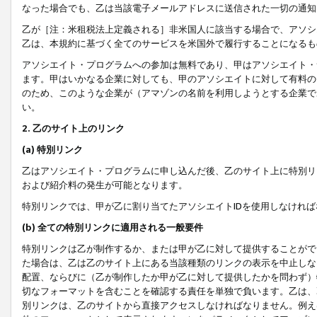
なった場合でも、乙は当該電子メールアドレスに送信された一切の通知
乙が［注：米租税法上定義される］非米国人に該当する場合で、アソシ
乙は、本規約に基づく全てのサービスを米国外で履行することになるも
アソシエイト・プログラムへの参加は無料であり、甲はアソシエイト・
ます。甲はいかなる企業に対しても、甲のアソシエイトに対して有料の
のため、このような企業が（アマゾンの名前を利用しようとする企業で
い。
2. 乙のサイト上のリンク
(a) 特別リンク
乙はアソシエイト・プログラムに申し込んだ後、乙のサイト上に特別リ
および紹介料の発生が可能となります。
特別リンクでは、甲が乙に割り当てたアソシエイトIDを使用しなけれ
(b) 全ての特別リンクに適用される一般要件
特別リンクは乙が制作するか、または甲が乙に対して提供することがで
た場合は、乙は乙のサイト上にある当該種類のリンクの表示を中止しな
配置、ならびに（乙が制作したか甲が乙に対して提供したかを問わず）
切なフォーマットを含むことを確認する責任を単独で負います。乙は、
別リンクは、乙のサイトから直接アクセスしなければなりません。例えば、