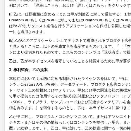
例において、「詳細はこちら」および「詳しくはこちら」をクリックす
(j) 乙は、仕様書類に定める（または甲が別途乙に対して通知する）
Creators APIもしくはPA APIに対してまたはCreators APIもしく
はPA APIにリクエスト送信を行うアプリケーションを作成し公開し
ーにも適用されます。
(k) 乙が乙のアプリケーション上でテキストで構成されるプロダクト
と見えるところに、以下の免責文言を表示するものとします。「［「本
ンにより提供されたものです。これらのコンテンツは「現状有姿」で提
乙は、乙が本ライセンスを遵守していることを確認するために甲が要求
3. 権利留保、乙の提案
本規約において明示的に定める制限されたライセンスを除いて、甲は、
ンツ、Creators API、PA API、データフィード、プロダクト
ト・サイト上の情報およびマテリアル、甲および甲の関連会社の商標お
て甲が提供または使用するその他の知的財産およびテクノロジー（アプ
（SDK）、ライブラリ、サンプルコードおよび関連するマテリアルを
権を含みます。）を留保するものとし、乙は、本ライセンスに基づきこ
乙が甲に対し、プログラム・コンテンツについて、またはアソシエイト
テキストまたはその他の情報もしくはコンテンツを提供した場合、また
案
」と総称します。）、乙は、甲に対して、乙の提案に関する一切の権