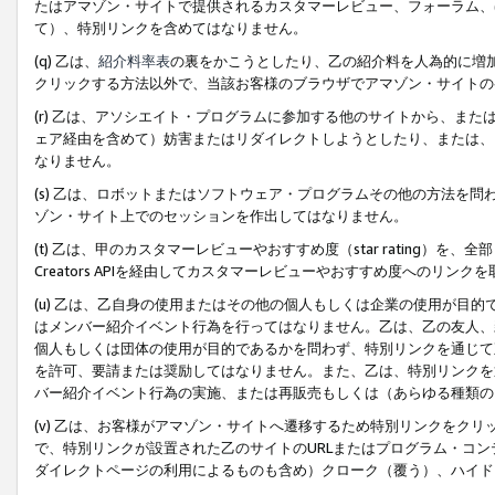
たはアマゾン・サイトで提供されるカスタマーレビュー、フォーラム、
て）、特別リンクを含めてはなりません。
(q) 乙は、
紹介料率表
の裏をかこうとしたり、乙の紹介料を人為的に増
クリックする方法以外で、当該お客様のブラウザでアマゾン・サイトの
(r) 乙は、アソシエイト・プログラムに参加する他のサイトから、ま
ェア経由を含めて）妨害またはリダイレクトしようとしたり、または、
なりません。
(s) 乙は、ロボットまたはソフトウェア・プログラムその他の方法を
ゾン・サイト上でのセッションを作出してはなりません。
(t) 乙は、甲のカスタマーレビューやおすすめ度（star rating
Creators APIを経由してカスタマーレビューやおすすめ度へのリンク
(u) 乙は、乙自身の使用またはその他の個人もしくは企業の使用が目
はメンバー紹介イベント行為を行ってはなりません。乙は、乙の友人、
個人もしくは団体の使用が目的であるかを問わず、特別リンクを通じて
を許可、要請または奨励してはなりません。また、乙は、特別リンクを
バー紹介イベント行為の実施、または再販売もしくは（あらゆる種類の
(v) 乙は、お客様がアマゾン・サイトへ遷移するため特別リンクをク
で、特別リンクが設置された乙のサイトのURLまたはプログラム・コ
ダイレクトページの利用によるものも含め）クローク（覆う）、ハイド