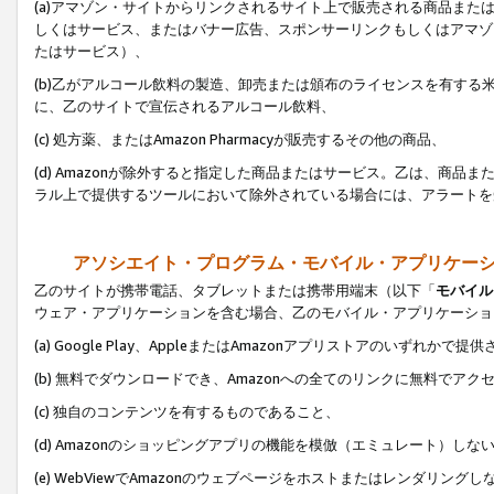
(a)アマゾン・サイトからリンクされるサイト上で販売される商品またはサ
しくはサービス、またはバナー広告、スポンサーリンクもしくはアマゾ
たはサービス）、
(b)乙がアルコール飲料の製造、卸売または頒布のライセンスを有す
に、乙のサイトで宣伝されるアルコール飲料、
(c) 処方薬、またはAmazon Pharmacyが販売するその他の商品、
(d) Amazonが除外すると指定した商品またはサービス。乙は、商品また
ラル上で提供するツールにおいて除外されている場合には、アラートを
アソシエイト・プログラム・モバイル・アプリケー
乙のサイトが携帯電話、タブレットまたは携帯用端末（以下「
モバイル
ウェア・アプリケーションを含む場合、乙のモバイル・アプリケーショ
(a) Google Play、AppleまたはAmazonアプリストアのいずれかで
(b) 無料でダウンロードでき、Amazonへの全てのリンクに無料でアク
(c) 独自のコンテンツを有するものであること、
(d) Amazonのショッピングアプリの機能を模倣（エミュレート）しな
(e) WebViewでAmazonのウェブページをホストまたはレンダリング