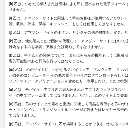
(h) 乙は、いかなる個人または団体により甲に提出された電子フォー
りません。
(i) 乙は、アマゾン・サイトに関連して甲のお客様が使用するアカウ
請、収集、取得、保存、キャッシュ、もしくは使用してはなりません。
(j) 乙は、アマゾン・サイトのボタン、リンクその他の機能を、変更
(k) 乙は、他の個人または団体を代理して、アマゾン・サイトにおい
行為をするのを承認、支援または奨励してはなりません。
(l) 乙は、甲と乙との関係について、または何らかの機能もしくは取
理的可能性のある行為を行ってはなりません。
(m) 乙は、乙のサイトに、いかなるスパイウェア、マルウェア、ウィ
が自身のコンピューター その他の電子デバイスにダウンロードもしく
ソフトウェア・アプリケーションを含めたり、表示したり、または特別
(n) 乙は、モバイル・アプリ内に組み込まれたアプリ内ウェブブラウザ
イトの中でフレーム化してはなりません。ただし、乙のサイト上で参加
(o) 乙は、乙のサイト上の素材と密接に関連して商品を宣伝する乙の
ー・ウィンドウ、トランジショナル・ページ広告またはレイヤー広告内
てはなりません。
(p) 乙は、アマゾン・サイトに乙が掲載することができるいかなるコ