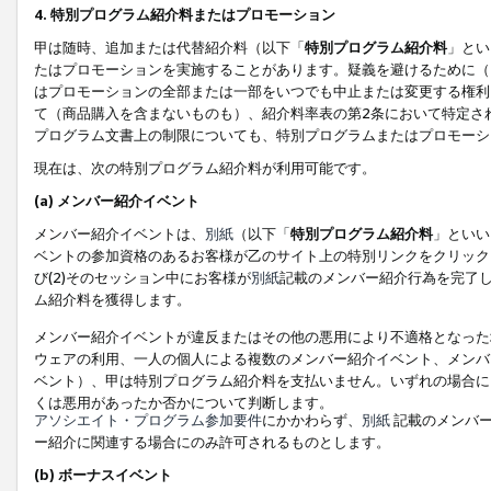
4. 特別プログラム紹介料またはプロモーション
甲は随時、追加または代替紹介料（以下「
特別プログラム紹介料
」とい
たはプロモーションを実施することがあります。疑義を避けるために（
はプロモーションの全部または一部をいつでも中止または変更する権利
て（商品購入を含まないものも）、紹介料率表の第2条において特定さ
プログラム文書上の制限についても、特別プログラムまたはプロモーシ
現在は、次の特別プログラム紹介料が利用可能です。
(a) メンバー紹介イベント
メンバー紹介イベントは、
別紙
（以下「
特別プログラム紹介料
」といい
ベントの参加資格のあるお客様が乙のサイト上の特別リンクをクリック
び(2)そのセッション中にお客様が
別紙
記載のメンバー紹介行為を完了
ム紹介料を獲得します。
メンバー紹介イベントが違反またはその他の悪用により不適格となった
ウェアの利用、一人の個人による複数のメンバー紹介イベント、メンバ
ベント）、甲は特別プログラム紹介料を支払いません。いずれの場合に
くは悪用があったか否かについて判断します。
アソシエイト・プログラム参加要件
にかかわらず、
別紙
記載のメンバー
ー紹介に関連する場合にのみ許可されるものとします。
(b) ボーナスイベント