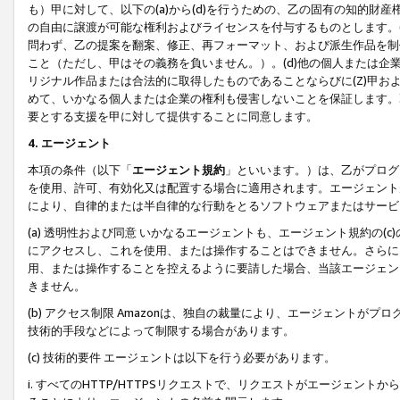
も）甲に対して、以下の(a)から(d)を行うための、乙の固有の知的
の自由に譲渡が可能な権利およびライセンスを付与するものとします。(
問わず、乙の提案を翻案、修正、再フォーマット、および派生作品を制
こと（ただし、甲はその義務を負いません。）。(d)他の個人または企
リジナル作品または合法的に取得したものであることならびに(Z)甲
めて、いかなる個人または企業の権利も侵害しないことを保証します。
要とする支援を甲に対して提供することに同意します。
4. エージェント
本項の条件（以下「
エージェント規約
」といいます。）は、乙がプログ
を使用、許可、有効化又は配置する場合に適用されます。エージェント
により、自律的または半自律的な行動をとるソフトウェアまたはサービ
(a) 透明性および同意 いかなるエージェントも、エージェント規約の
にアクセスし、これを使用、または操作することはできません。さらに、
用、または操作することを控えるように要請した場合、当該エージェン
きません。
(b) アクセス制限 Amazonは、独自の裁量により、エージェント
技術的手段などによって制限する場合があります。
(c) 技術的要件 エージェントは以下を行う必要があります。
i. すべてのHTTP/HTTPSリクエストで、リクエストがエージェ