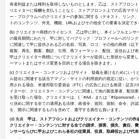
有者利益または権利を取得しないものとします。乙は、ストアフロントに
リエイターに報酬を支払うことなく、ストアフロント上での広告マテリア
ー・プログラムへのクリエイターの参加に関する（テキスト、リンク、
トのコンテンツ、外見、機能、URLおよびその他全ての要素を決定で
(b) クリエイター商標のライセンス 乙は甲に対し、本インフルエン
の最長期間にわたり、甲に対してパブリック・プロフィールへのリンク
に関連して甲に提供される乙の名前、写真、ロゴ、その他の商標（以下
複製、再生、翻案、翻訳、引用、再フォーマット、配信、送信および表
甲はクリエイター商標についてクリエイターが提供した形状から変更し
ーマットまたはサイズ変更を目的とする場合を除きます。）
(c) クリエイター・コンテンツおよびサイト 疑義を避けるためにい
ル提出に関連する該当アマゾン・サイトの利用規約の規定に従い、かつ、
用される場合、米連邦取引委員会（FTC）の広告における推奨・証言
イターが、クリエイター・コンテンツに関連して他の製造業者、配信業
を受け取った場合、クリエイターは、(「#Ad」または「#Sponsor
り決めに関する全ての適用ある法律、政省令、規則、規制、命令、許認
を、開示に関連するものを含めて、遵守する責任も負います。
(d) 免責
甲は、ストアフロントおよびクリエイター・コンテンツの作
クリエイター・コンテンツに対する全ての請求、損害、損失、責任、費
ンサーならびに甲およびこれら各社の従業員、役員、取締役および代表