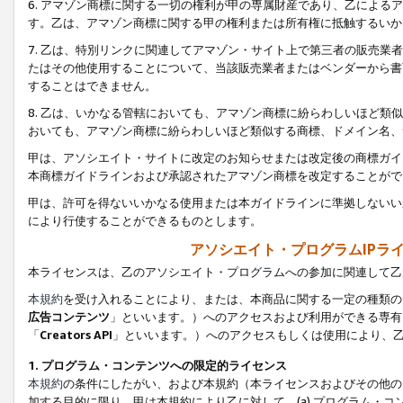
6. アマゾン商標に関する一切の権利が甲の専属財産であり、乙によ
す。乙は、アマゾン商標に関する甲の権利または所有権に抵触するいか
7. 乙は、特別リンクに関連してアマゾン・サイト上で第三者の販売
たはその他使用することについて、当該販売業者またはベンダーから書
することはできません。
8. 乙は、いかなる管轄においても、アマゾン商標に紛らわしいほど
おいても、アマゾン商標に紛らわしいほど類似する商標、ドメイン名、
甲は、アソシエイト・サイトに改定のお知らせまたは改定後の商標ガイ
本商標ガイドラインおよび承認されたアマゾン商標を改定することがで
甲は、許可を得ないいかなる使用または本ガイドラインに準拠しないい
により行使することができるものとします。
アソシエイト・プログラムIPラ
本ライセンスは、乙のアソシエイト・プログラムへの参加に関連して乙
本規約
を受け入れることにより、または、本商品に関する一定の種類の
広告コンテンツ
」といいます。）へのアクセスおよび利用ができる専有
「
Creators API
」といいます。）へのアクセスもしくは使用により、
1. プログラム・コンテンツへの限定的ライセンス
本規約
の条件にしたがい、および本規約（本ライセンスおよびその他の
加する目的に限り、甲は本規約により乙に対して、(a) プログラム・コ