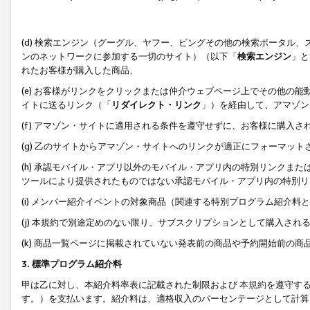
(d) 検索エンジン（グーグル、ヤフー、ビングその他の検索ポータル
ンのネットワークに参加する一切のサイト）（以下「
検索エンジン
」と
れたお客様が購入した商品、
(e) お客様がリンクをクリックまたは仲介ウェブページ上でその他の
イトに送るリンク（「
リダイレクト・リンク
」）を経由して、アマゾン
(f) アマゾン・サイトに適用される条件を遵守せずに、お客様に購入さ
(g) 乙のサイトからアマゾン・サイトへのリンクが適正にフォーマッ
(h) 承認モバイル・アプリ以外のモバイル・アプリ内の特別リンクまたはC
ツールにより提供されたものではない承認モバイル・アプリ内の特別リ
(i) メンバー紹介イベントの対象商品（関連する特別プログラム紹介料と
(j) 本規約で別途定めのない限り、サブスクリプションとして購入され
(k) 商品一覧ページに掲載されていない発表前の商品や予約開始前の商
3. 標準プログラム紹介料
甲は乙に対し、本紹介料率表に記載された制限および
本規約
を遵守す
す。）を支払います。紹介料は、適格収入のパーセンテージとして計算