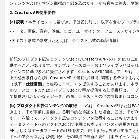
ンテンツおよびアマゾン商標の全部を乙のサイトから直ちに除去、削除
2. Creators API使用要件
(a) 説明：
本ライセンスに基づき、甲は乙に対し、以下を含むプログラ
•データ、画像、音声、映像、ロゴ、ユーザインターフェースデザイン
•テキスト形式の素材（たとえば、テキスト形式の商品情報）
前記のプロダクト広告コンテンツおよびCreators APIへのアクセスに
供することがあります。サンプルソースコードおよびライブラリはそれ
イセンスに基づき乙に提供されます。Creators APIに関連して
上の必要条件ならびにCreators APIの適切な利用に関連するテ
（以下「
仕様書類
」と総称します。）を提供することがあります。本ラ
ルソースコードまたはライブラリおよび甲が提供する仕様書類は、「プ
で提供されたいかなるデータ、画像、テキストその他の情報またはコン
(b) プロダクト広告コンテンツの取得
乙は、Creators APIま
きます。甲が事前に書面による明示的な承認をした場合、乙は、甲がCreator
す。）を通じて、プロダクト広告コンテンツを取得することもできます
データフィードへのアクセスおよび使用にも本ライセンスが適用されます。乙は
APIもしくはデータフィードの仕様を変更、廃止または再発行することがで
ドへのアクセスおよび使用が、その時点で最新の要件（本ライセンスお