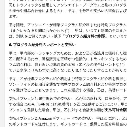
同じトラフィックを使用してアソシエイト・プログラムと別のプログラ
の操作や組み合わせによるもの）、甲は、手数料の支払いの留保および
ます。
甲は随時、アソシエイトが標準プログラム紹介料または特別プログラム
（またいかなる期間にもかかわらず）、甲は、いつでも制限の全部また
は、
別紙
をご覧ください（以下「
プログラム紹介料の制限
」といいま
6. プログラム紹介料のレポートと支払い
甲は、甲内部のトラッキングのために、および乙が当該月に獲得した標
乙に配布するため、適格販売を正確かつ包括的にトラッキングするため
ラム紹介料は、最も近い現地通貨の金額（米ドルの場合はセントなど）
ている水準よりもわずかに高くなったり低くなったりすることがありま
甲は、乙が標準プログラム紹介料および特別プログラム紹介料を獲得し
ゾン・サイトの初期設定通貨で標準プログラム紹介料および特別プログ
いを受け取ることもできます。これを選択する場合、乙は、為替レート
支払オプション1:
銀行振込での支払い 乙が乙の銀行名、口座番号、ア
する場合はABA、IBANおよびBIC番号）を乙に提供することにより
プションを選択した場合、甲は、乙に対する合計支払額が
支払可能金額
支払オプション2:
Amazonギフトカードでの支払い 甲は乙に対し、
のギフトカードを送付します。ギフトカードは、獲得した紹介料相当の