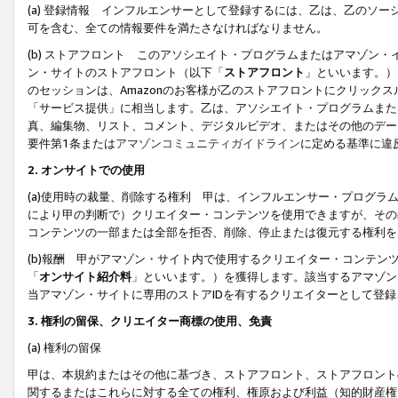
(a) 登録情報 インフルエンサーとして登録するには、乙は、乙のソ
可を含む、全ての情報要件を満たさなければなりません。
(b) ストアフロント このアソシエイト・プログラムまたはアマゾン
ン・サイトのストアフロント（以下「
ストアフロント
」といいます。）
のセッションは、Amazonのお客様が乙のストアフロントにクリック
「サービス提供」に相当します。乙は、アソシエイト・プログラムまた
真、編集物、リスト、コメント、デジタルビデオ、またはその他のデー
要件第1条または
アマゾンコミュニティガイドライン
に定める基準に違
2.
オンサイトでの使用
(a)使用時の裁量、削除する権利 甲は、インフルエンサー・プログラ
により甲の判断で）クリエイター・コンテンツを使用できますが、その
コンテンツの一部または全部を拒否、削除、停止または復元する権利を
(b)報酬 甲がアマゾン・サイト内で使用するクリエイター・コンテン
「
オンサイト紹介料
」といいます。）を獲得します。該当するアマゾン
当アマゾン・サイトに専用のストアIDを有するクリエイターとして登
3.
権利の留保、クリエイター商標の使用、免責
(a) 権利の留保
甲は、本規約またはその他に基づき、ストアフロント、ストアフロント
関するまたはこれらに対する全ての権利、権原および利益（知的財産権