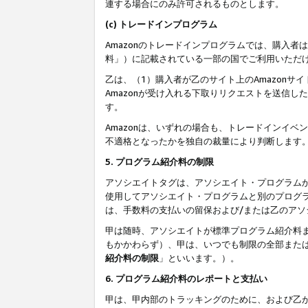
連する場合にのみ許可されるものとします。
(c) トレードインプログラム
Amazonのトレードインプログラムでは、購入者
料」）に記載されている一部の国でご利用いただ
乙は、（1）購入者が乙のサイト上のAmazon
Amazonが受け入れる下取りリクエストを送信し
す。
Amazonは、いずれの場合も、トレードインイベ
不適格となったかを独自の裁量により判断します
5. プログラム紹介料の制限
アソシエイトタグは、アソシエイト・プログラム
使用してアソシエイト・プログラムと別のプログ
は、手数料の支払いの留保および/または乙のア
甲は随時、アソシエイトが標準プログラム紹介料
もかかわらず）、甲は、いつでも制限の全部また
紹介料の制限
」といいます。）。
6. プログラム紹介料のレポートと支払い
甲は、甲内部のトラッキングのために、および乙