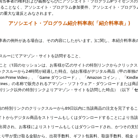
両当事者の権利および義務ならびにアソシエイト・プログラムIPライセンス
されることなく、アソシエイト・プログラム参加要件、アソシエイト・プログラ
約の重大な違反とみなされます。
アソシエイト・プログラム紹介料率表(「紹介料率表」)
料率表の例外がある場合は、その内容にしたがいます。)に関し、本紹介料率表
クスルーにてアマゾン・サイトを訪問すること、
じること（1回のセッションは、お客様が乙のサイトの特別リンクからクリック
ックスルーから24時間が経過した時点、(y)お客様がデジタル商品（甲の単独の
zon Prime Video」、「Game ダウンロード」、「Amazon コイン」、「Kindle 本
ndle Magazines」の名称で販売されるアマゾン・ソフトウェア・ダウンロードまた
特別リンク以外の特別リンクよりアマゾン・サイトを訪問した時点）（以下「
セ
、
、最初の特別リンクのクリックスルーから89日以内に当該商品の注文を完了する
ン・サイトからデジタル商品をストリームもしくはダウンロードすることにより当
様宛に出荷され、お客様によりストリームもしくはダウンロードされ、かつその支
より甲が受け取る金額から、出荷手数料、ギフト包装料、取扱手数料、税金（