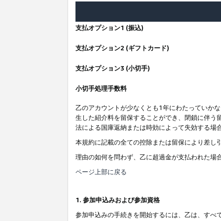
支払オプション1 (振込)
支払オプション2 (ギフトカード)
支払オプション3 (小切手)
小切手処理手数料
乙のアカウントが少なくとも1年にわたっていか
生した紹介料を留保することができ、閉鎖に伴う
法による国庫返納または時効によって失効する場
本規約に記載の全ての控除または留保により差し
理由の如何を問わず、乙に超過金が支払われた場
ページ上部に戻る
1. 参加申込みおよび参加資格
参加申込みの手続きを開始するには、乙は、すべ