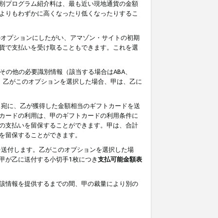
別プログラム紹介料は、最も近い現地通貨の金額
よりもわずかに高くなったり低くなったりするこ
のオプションにしたがい、アマゾン・サイトの初期
貨で支払いを受け取ることもできます。これを選
その他の必要識別情報（該当する場合はABA、
す。乙がこのオプションを選択した場合、甲は、乙に
ス宛に、乙が獲得した金額相当のギフトカードを送
カードの利用は、甲のギフトカードの利用条件に
の支払いを留保することができます。甲は、合計
を留保することができます。
を送付します。乙がこのオプションを選択した場
甲が乙に送付する小切手1枚につき
支払可能金額表
該情報を提供するまでの間、甲の裁量により別の