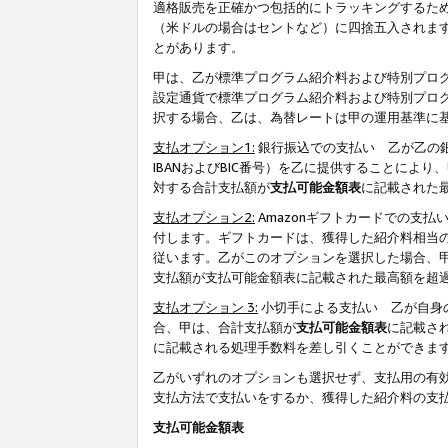
適格販売を正確かつ包括的にトラッキングするた
（米ドルの場合はセントなど）に四捨五入されま
とがあります。
甲は、乙が標準プログラム紹介料および特別プロ
設定通貨で標準プログラム紹介料および特別プロ
択する場合、乙は、為替レートは甲の運用基準に
支払オプション1:
銀行振込での支払い 乙が乙の銀
IBANおよびBIC番号）を乙に提供することに
対する合計支払額が
支払可能金額表
に記載された
支払オプション2:
Amazonギフトカードでの支
付します。ギフトカードは、獲得した紹介料相当
従います。乙がこのオプションを選択した場合、
支払額が支払可能金額表に記載された最高額を超
支払オプション 3:
小切手による支払い 乙が自身
合、甲は、合計支払額が
支払可能金額表
に記載さ
に記載される処理手数料を差し引くことができま
乙がいずれのオプションも選択せず、支払用の有
支払方法で支払いをするか、獲得した紹介料の支
支払可能金額表