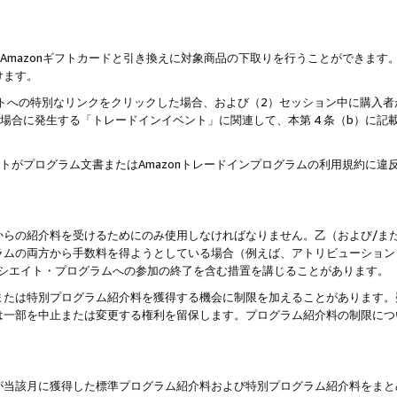
はAmazonギフトカードと引き換えに対象商品の下取りを行うことができま
けます。
サイトへの特別なリンクをクリックした場合、および（2）セッション中に購入
た場合に発生する「トレードインイベント」に関連して、本第 4 条（b）に
ントがプログラム文書またはAmazonトレードインプログラムの利用規約に
。
からの紹介料を受けるためにのみ使用しなければなりません。乙（および/ま
ラムの両方から手数料を得ようとしている場合（例えば、アトリビューション
ソシエイト・プログラムへの参加の終了を含む措置を講じることがあります。
または特別プログラム紹介料を獲得する機会に制限を加えることがあります。
は一部を中止または変更する権利を留保します。プログラム紹介料の制限につ
が当該月に獲得した標準プログラム紹介料および特別プログラム紹介料をまと