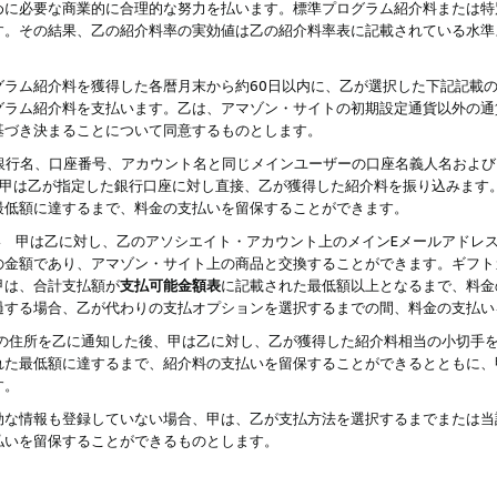
めに必要な商業的に合理的な努力を払います。標準プログラム紹介料または特
す。その結果、乙の紹介料率の実効値は乙の紹介料率表に記載されている水準
グラム紹介料を獲得した各暦月末から約60日以内に、乙が選択した下記記載
グラム紹介料を支払います。乙は、アマゾン・サイトの初期設定通貨以外の通
基づき決まることについて同意するものとします。
行名、口座番号、アカウント名と同じメインユーザーの口座名義人名および
より、甲は乙が指定した銀行口座に対し直接、乙が獲得した紹介料を振り込みま
最低額に達するまで、料金の支払いを留保することができます。
払い 甲は乙に対し、乙のアソシエイト・アカウント上のメインEメールアドレ
の金額であり、アマゾン・サイト上の商品と交換することができます。ギフト
甲は、合計支払額が
支払可能金額表
に記載された最低額以上となるまで、料金
過する場合、乙が代わりの支払オプションを選択するまでの間、料金の支払い
の住所を乙に通知した後、甲は乙に対し、乙が獲得した紹介料相当の小切手
れた最低額に達するまで、紹介料の支払いを留保することができるとともに、
す。
効な情報も登録していない場合、甲は、乙が支払方法を選択するまでまたは当
払いを留保することができるものとします。