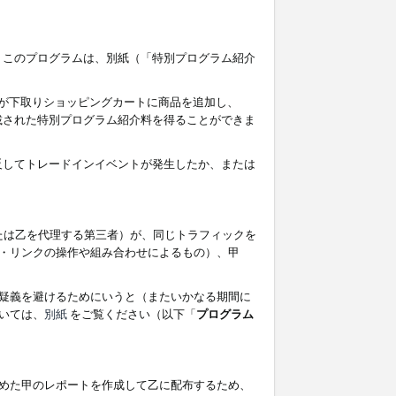
す。このプログラムは、別紙（「特別プログラム紹介
者が下取りショッピングカートに商品を追加し、
記載された特別プログラム紹介料を得ることができま
違反してトレードインイベントが発生したか、または
たは乙を代理する第三者）が、同じトラフィックを
・リンクの操作や組み合わせによるもの）、甲
疑義を避けるためにいうと（またいかなる期間に
いては、
別紙
をご覧ください（以下「
プログラム
めた甲のレポートを作成して乙に配布するため、