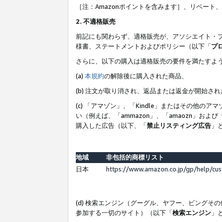
［注：Amazonポイントを含みます］、リベー
2. 不適格販売
前記にも関わらず、適格販売が、アソシエイト・
様書、ステートメントおよびポリシー（以下「
プ
さらに、以下の購入は適格販売の要件を満たすよ
(a)
本規約
の解除後に購入された商品、
(b) 注文が取り消され、返品または返金が開始さ
(c) 「アマゾン」、「Kindle」またはその
い（例えば、「ammazon」、「amaozn」お
購入した広告（以下、「
禁止リスティング広告
」
地域
非包括的商標リスト
日本
https://www.amazon.co.jp/gp/help/cu
(d) 検索エンジン（グーグル、ヤフー、ビング
参加する一切のサイト）（以下「
検索エンジン
」