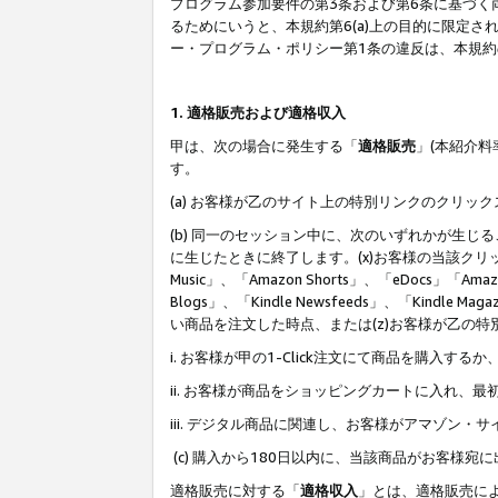
プログラム参加要件の第3条および第6条に基づく
るためにいうと、本規約第6(a)上の目的に限定
ー・プログラム・ポリシー第1条の違反は、本規
1. 適格販売および適格収入
甲は、次の場合に発生する「
適格販売
」(本紹介
す。
(a) お客様が乙のサイト上の特別リンクのクリッ
(b) 同一のセッション中に、次のいずれかが生
に生じたときに終了します。(x)お客様の当該クリ
Music」、「Amazon Shorts」、「eDocs」「Ama
Blogs」、「Kindle Newsfeeds」、「Ki
い商品を注文した時点、または(z)お客様が乙の
i. お客様が甲の1-Click注文にて商品を購入するか
ii. お客様が商品をショッピングカートに入れ
iii. デジタル商品に関連し、お客様がアマゾ
(c) 購入から180日以内に、当該商品がお客
適格販売に対する「
適格収入
」とは、適格販売に