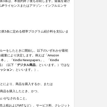
の第3条は、本規約終了後も存続します。疑義を避け
ムIPライセンスまたはアマゾン・インフルエンサ
の第3条に定める標準プログラム紹介料を支払いま
スルーをしたときに開始し、以下のいずれかが最初
裁量により決定します。例えば「Amazon
」、「Kindle Newspapers」、 「Kindle
は商品）（以下「
デジタル商品
」といいます。）ではな
ッション
」といいます。）、
ことにより、商品を購入するか、または
該商品を購入したとき、かつ、
払いがなされること。
売上税およびVATなど）、サービス料、クレジット