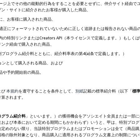
ブページ上でその他の能動的行為をすることを必要とせずに、仲介サイト経由で
ゾン・サイトに紹介されたお客様が購入した商品、
ずに、お客様に購入された商品、
クが適正にフォーマットされていないために正しく追跡または報告されない商品
内の特別リンクまたはCreators API（本ライセンスで定義します。）も
リンク経由で購入された商品、
特別プログラム紹介料とともに、紹介料率表の第4(a)条で定義します。）
ションとして購入される商品、および
商品や予約開始前の商品。
よび
本規約
を遵守することを条件として、
別紙
記載の標準紹介料（以下「
標
計算されます。
ログラム紹介料
」といいます。）の獲得機会をアソシエイト全員または一部に
（および本条において定める期間にもかかわらず）いうと、甲は、特別プログ
途定めのない限り、当該特別プログラムまたはプロモーションは全て（商品購
適格の除外対象となり、商品購入に適用されるプログラム文書上の制限につい