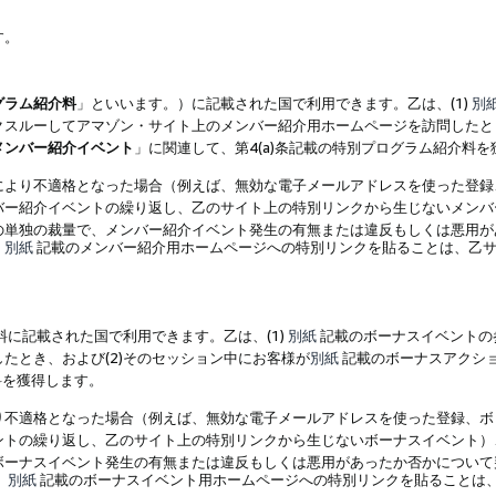
す。
グラム紹介料
」といいます。）に記載された国で利用できます。乙は、(1)
別
スルーしてアマゾン・サイト上のメンバー紹介用ホームページを訪問したとき
メンバー紹介イベント
」に関連して、第4(a)条記載の特別プログラム紹介料
により不適格となった場合（例えば、無効な電子メールアドレスを使った登録
バー紹介イベントの繰り返し、乙のサイト上の特別リンクから生じないメンバ
の単独の裁量で、メンバー紹介イベント発生の有無または違反もしくは悪用が
、
別紙
記載のメンバー紹介用ホームページへの特別リンクを貼ることは、乙サ
に記載された国で利用できます。乙は、(1)
別紙
記載のボーナスイベントの
たとき、および(2)そのセッション中にお客様が
別紙
記載のボーナスアクシ
料を獲得します。
り不適格となった場合（例えば、無効な電子メールアドレスを使った登録、ボ
ントの繰り返し、乙のサイト上の特別リンクから生じないボーナスイベント）
ボーナスイベント発生の有無または違反もしくは悪用があったか否かについて
、
別紙
記載のボーナスイベント用ホームページへの特別リンクを貼ることは