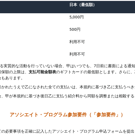
日本（最低額）
5,000円
500円
利用不可
利用不可
なる実質的な活動を行っていない場合、甲はいつでも、7日前に書面による通
留保額の上限は、
支払可能金額表
のギフトカードの最低額とします。さらに、
合もあります。
引かれたうえで乙になされた全ての支払いは、本規約に基づき乙に支払うべき
合、甲が本規約に基づき後日乙に支払う紹介料から同額を調整または相殺する
アソシエイト・プログラム参加要件（「参加要件」）
ての必要事項を正確に記入したアソシエイト・プログラム申込フォームを提出