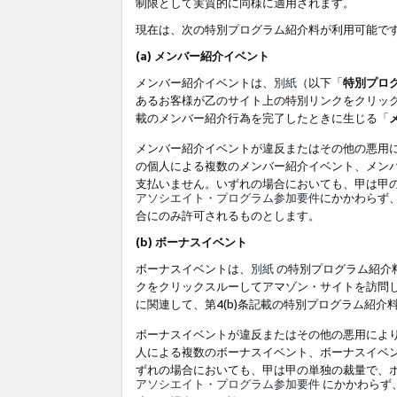
制限として実質的に同様に適用されます。
現在は、次の特別プログラム紹介料が利用可能で
(a) メンバー紹介イベント
メンバー紹介イベントは、
別紙
（以下「
特別プロ
あるお客様が乙のサイト上の特別リンクをクリック
載のメンバー紹介行為を完了したときに生じる「
メンバー紹介イベントが違反またはその他の悪用
の個人による複数のメンバー紹介イベント、メン
支払いません。いずれの場合においても、甲は甲
アソシエイト・プログラム参加要件
にかかわらず
合にのみ許可されるものとします。
(b) ボーナスイベント
ボーナスイベントは、
別紙
の特別プログラム紹介料
クをクリックスルーしてアマゾン・サイトを訪問し
に関連して、第4(b)条記載の特別プログラム紹介
ボーナスイベントが違反またはその他の悪用によ
人による複数のボーナスイベント、ボーナスイベ
ずれの場合においても、甲は甲の単独の裁量で、
アソシエイト・プログラム参加要件
にかかわらず