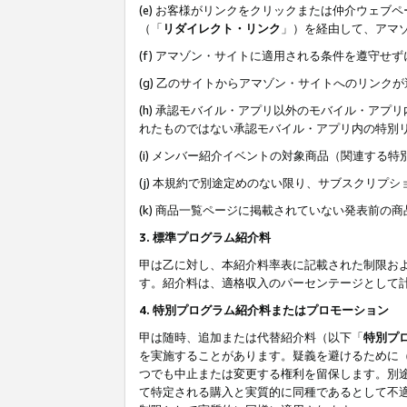
(e) お客様がリンクをクリックまたは仲介ウェ
（「
リダイレクト・リンク
」）を経由して、アマ
(f) アマゾン・サイトに適用される条件を遵守せ
(g) 乙のサイトからアマゾン・サイトへのリン
(h) 承認モバイル・アプリ以外のモバイル・アプリ
れたものではない承認モバイル・アプリ内の特別
(i) メンバー紹介イベントの対象商品（関連する
(j) 本規約で別途定めのない限り、サブスクリプ
(k) 商品一覧ページに掲載されていない発表前の
3. 標準プログラム紹介料
甲は乙に対し、本紹介料率表に記載された制限お
す。紹介料は、適格収入のパーセンテージとして
4. 特別プログラム紹介料またはプロモーション
甲は随時、追加または代替紹介料（以下「
特別プ
を実施することがあります。疑義を避けるために
つでも中止または変更する権利を留保します。別
て特定される購入と実質的に同種であるとして不