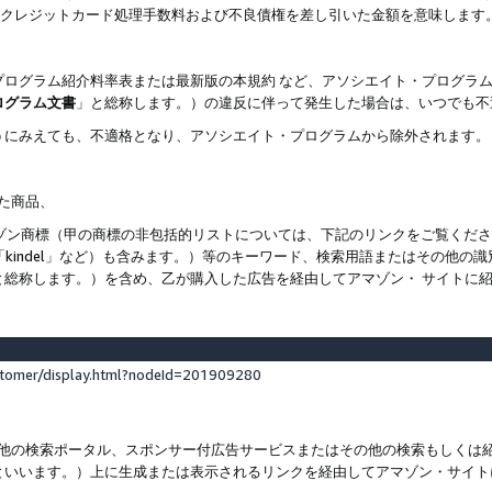
ト、クレジットカード処理手数料および不良債権を差し引いた金額を意味します
プログラム紹介料率表または最新版の本規約 など、アソシエイト・プログラ
ログラム文書
」と総称します。）の違反に伴って発生した場合は、いつでも不
うにみえても、不適格となり、アソシエイト・プログラムから除外されます。
れた商品、
他のアマゾン商標（甲の商標の非包括的リストについては、下記のリンクをご覧く
よび「kindel」など）も含みます。）等のキーワード、検索用語またはその
と総称します。）を含め、乙が購入した広告を経由してアマゾン・ サイトに
stomer/display.html?nodeId=201909280
その他の検索ポータル、スポンサー付広告サービスまたはその他の検索もしく
といいます。）上に生成または表示されるリンクを経由してアマゾン・サイト