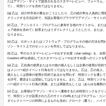
たはアマゾン・サイトで提供されるカスタマーレビュー、フォーラム、
て）、特別リンクを含めてはなりません。
(q) 乙は、
紹介料率表
の裏をかこうとしたり、乙の紹介料を人為的に増
クリックする方法以外で、当該お客様のブラウザでアマゾン・サイトの
(r) 乙は、アソシエイト・プログラムに参加する他のサイトから、ま
ェア経由を含めて）妨害またはリダイレクトしようとしたり、または、
なりません。
(s) 乙は、ロボットまたはソフトウェア・プログラムその他の方法を
ゾン・サイト上でのセッションを作出してはなりません。
(t) 乙は、甲のカスタマーレビューやおすすめ度（star rating
Creators APIを経由してカスタマーレビューやおすすめ度へのリンク
(u) 乙は、乙自身の使用またはその他の個人もしくは企業の使用が目
はメンバー紹介イベント行為を行ってはなりません。乙は、乙の友人、
個人もしくは団体の使用が目的であるかを問わず、特別リンクを通じて
を許可、要請または奨励してはなりません。また、乙は、特別リンクを
バー紹介イベント行為の実施、または再販売もしくは（あらゆる種類の
(v) 乙は、お客様がアマゾン・サイトへ遷移するため特別リンクをク
で、特別リンクが設置された乙のサイトのURLまたはプログラム・コ
ダイレクトページの利用によるものも含め）クローク（覆う）、ハイド