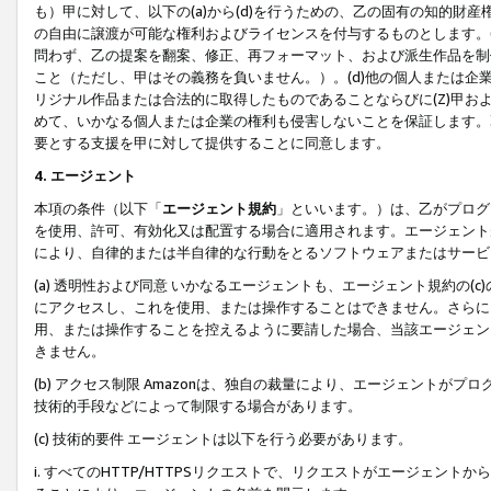
も）甲に対して、以下の(a)から(d)を行うための、乙の固有の知的
の自由に譲渡が可能な権利およびライセンスを付与するものとします。(
問わず、乙の提案を翻案、修正、再フォーマット、および派生作品を制
こと（ただし、甲はその義務を負いません。）。(d)他の個人または企
リジナル作品または合法的に取得したものであることならびに(Z)甲
めて、いかなる個人または企業の権利も侵害しないことを保証します。
要とする支援を甲に対して提供することに同意します。
4. エージェント
本項の条件（以下「
エージェント規約
」といいます。）は、乙がプログ
を使用、許可、有効化又は配置する場合に適用されます。エージェント
により、自律的または半自律的な行動をとるソフトウェアまたはサービ
(a) 透明性および同意 いかなるエージェントも、エージェント規約の
にアクセスし、これを使用、または操作することはできません。さらに、
用、または操作することを控えるように要請した場合、当該エージェン
きません。
(b) アクセス制限 Amazonは、独自の裁量により、エージェント
技術的手段などによって制限する場合があります。
(c) 技術的要件 エージェントは以下を行う必要があります。
i. すべてのHTTP/HTTPSリクエストで、リクエストがエージェ