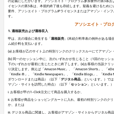
の定義にしたがいます。アソシエイト・プログラム参加要件の第3条お
イセンスの第3条は、本規約終了後も存続します。疑義を避けるためにい
要件、アソシエイト・プログラムIPライセンスまたはアマゾン・イン
す。
アソシエイト・プログ
1. 適格販売および適格収入
甲は、次の場合に発生する「
適格販売
」(本紹介料率表の例外がある場
ム紹介料を支払います。
(a) お客様が乙のサイト上の特別リンクのクリックスルーにてアマゾン
(b) 同一のセッション中に、次のいずれかが生じること（1回のセッ
下のいずれかが最初に生じたときに終了します。(x)お客様の当該クリッ
り決定します。例えば「Amazon Music」、「Amazon Shorts」、「eDo
「Kindle 本」、「Kindle Newspapers」、 「Kindle Blogs」、「
ダウンロードまたは商品）（以下「
デジタル商品
」といいます。）では
マゾン・サイトを訪問した時点）（以下「
セッション
」といいます。）
i. お客様が甲の1-Click注文にて商品を購入するか、
ii. お客様が商品をショッピングカートに入れ、最初の特別リンクの
か、または
iii. デジタル商品に関連し、お客様がアマゾン・サイトからデジタ