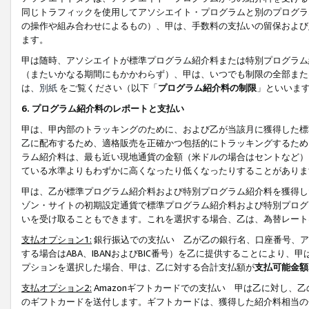
同じトラフィックを使用してアソシエイト・プログラムと別のプログラ
の操作や組み合わせによるもの）、甲は、手数料の支払いの留保および
ます。
甲は随時、アソシエイトが標準プログラム紹介料または特別プログラム
（またいかなる期間にもかかわらず）、甲は、いつでも制限の全部また
は、
別紙
をご覧ください（以下「
プログラム紹介料の制限
」といいま
6. プログラム紹介料のレポートと支払い
甲は、甲内部のトラッキングのために、および乙が当該月に獲得した標
乙に配布するため、適格販売を正確かつ包括的にトラッキングするため
ラム紹介料は、最も近い現地通貨の金額（米ドルの場合はセントなど）
ている水準よりもわずかに高くなったり低くなったりすることがありま
甲は、乙が標準プログラム紹介料および特別プログラム紹介料を獲得し
ゾン・サイトの初期設定通貨で標準プログラム紹介料および特別プログ
いを受け取ることもできます。これを選択する場合、乙は、為替レート
支払オプション1:
銀行振込での支払い 乙が乙の銀行名、口座番号、ア
する場合はABA、IBANおよびBIC番号）を乙に提供することにより
プションを選択した場合、甲は、乙に対する合計支払額が
支払可能金額
支払オプション2:
Amazonギフトカードでの支払い 甲は乙に対し、
のギフトカードを送付します。ギフトカードは、獲得した紹介料相当の