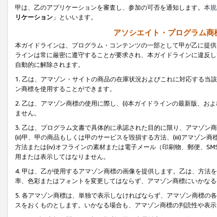
甲は、乙のアプリケーションを審査し、参加の可否を通知します。
本規
リケーション
」といいます。
アソシエイト・プログラム商
本ガイドラインは、プログラム・コンテンツの一部として甲が乙に提供
ラインは常に厳密に遵守することが要求され、本ガイドラインに違反し
自動的に解除されます。
1. 乙は、アマゾン・サイトの商品の在庫状況およびこれに対応する
ン商標を使用することができます。
2. 乙は、アマゾン商標の使用に際し、(i)本ガイドラインの最新版、およ
ません。
3. 乙は、プログラム文書で具体的に承認された目的に限り、アマゾン
(ii)甲、甲の商品もしくは甲のサービスを毀損する方法、(iii)アマ
方法または(iv)オフラインの素材または電子メール（印刷物、郵便、S
用または表示してはなりません。
4. 甲は、乙が使用するアマゾン商標の画像を提供します。乙は、方
率、色彩またはフォントを変更してはならず、アマゾン商標にいかなる
5. 各アマゾン商標は、単独で表示しなければならず、アマゾン商標
スをおくものとします。いかなる場合も、アマゾン商標の判読性や表示