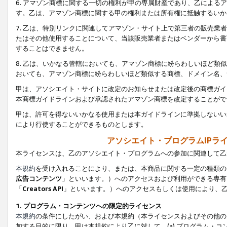
6. アマゾン商標に関する一切の権利が甲の専属財産であり、乙によ
す。乙は、アマゾン商標に関する甲の権利または所有権に抵触するいか
7. 乙は、特別リンクに関連してアマゾン・サイト上で第三者の販売
たはその他使用することについて、当該販売業者またはベンダーから書
することはできません。
8. 乙は、いかなる管轄においても、アマゾン商標に紛らわしいほど
おいても、アマゾン商標に紛らわしいほど類似する商標、ドメイン名、
甲は、アソシエイト・サイトに改定のお知らせまたは改定後の商標ガイ
本商標ガイドラインおよび承認されたアマゾン商標を改定することがで
甲は、許可を得ないいかなる使用または本ガイドラインに準拠しないい
により行使することができるものとします。
アソシエイト・プログラムIPラ
本ライセンスは、乙のアソシエイト・プログラムへの参加に関連して乙
本規約
を受け入れることにより、または、本商品に関する一定の種類の
広告コンテンツ
」といいます。）へのアクセスおよび利用ができる専有
「
Creators API
」といいます。）へのアクセスもしくは使用により、
1. プログラム・コンテンツへの限定的ライセンス
本規約
の条件にしたがい、および本規約（本ライセンスおよびその他の
加する目的に限り、甲は本規約により乙に対して、(a) プログラム・コ