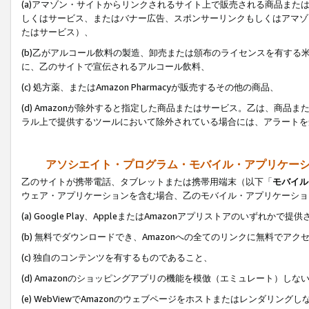
(a)アマゾン・サイトからリンクされるサイト上で販売される商品またはサ
しくはサービス、またはバナー広告、スポンサーリンクもしくはアマゾ
たはサービス）、
(b)乙がアルコール飲料の製造、卸売または頒布のライセンスを有す
に、乙のサイトで宣伝されるアルコール飲料、
(c) 処方薬、またはAmazon Pharmacyが販売するその他の商品、
(d) Amazonが除外すると指定した商品またはサービス。乙は、商品また
ラル上で提供するツールにおいて除外されている場合には、アラートを
アソシエイト・プログラム・モバイル・アプリケー
乙のサイトが携帯電話、タブレットまたは携帯用端末（以下「
モバイル
ウェア・アプリケーションを含む場合、乙のモバイル・アプリケーショ
(a) Google Play、AppleまたはAmazonアプリストアのいずれかで
(b) 無料でダウンロードでき、Amazonへの全てのリンクに無料でアク
(c) 独自のコンテンツを有するものであること、
(d) Amazonのショッピングアプリの機能を模倣（エミュレート）しな
(e) WebViewでAmazonのウェブページをホストまたはレンダリング