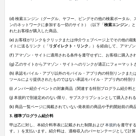
(d) 検索エンジン（グーグル、ヤフー、ビングその他の検索ポータル
ンのネットワークに参加する一切のサイト）（以下「
検索エンジン
」と
れたお客様が購入した商品、
(e) お客様がリンクをクリックまたは仲介ウェブページ上でその他の
イトに送るリンク（「
リダイレクト・リンク
」）を経由して、アマゾン
(f) アマゾン・サイトに適用される条件を遵守せずに、お客様に購入さ
(g) 乙のサイトからアマゾン・サイトへのリンクが適正にフォーマッ
(h) 承認モバイル・アプリ以外のモバイル・アプリ内の特別リンクまたはC
ツールにより提供されたものではない承認モバイル・アプリ内の特別リ
(i) メンバー紹介イベントの対象商品（関連する特別プログラム紹介料と
(j) 本規約で別途定めのない限り、サブスクリプションとして購入され
(k) 商品一覧ページに掲載されていない発表前の商品や予約開始前の商
3. 標準プログラム紹介料
甲は乙に対し、本紹介料率表に記載された制限および
本規約
を遵守す
す。）を支払います。紹介料は、適格収入のパーセンテージとして計算