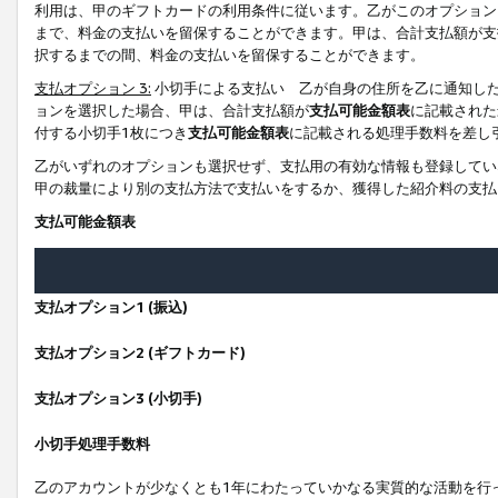
利用は、甲のギフトカードの利用条件に従います。乙がこのオプション
まで、料金の支払いを留保することができます。甲は、合計支払額が支
択するまでの間、料金の支払いを留保することができます。
支払オプション 3:
小切手による支払い 乙が自身の住所を乙に通知し
ョンを選択した場合、甲は、合計支払額が
支払可能金額表
に記載された
付する小切手1枚につき
支払可能金額表
に記載される処理手数料を差し
乙がいずれのオプションも選択せず、支払用の有効な情報も登録してい
甲の裁量により別の支払方法で支払いをするか、獲得した紹介料の支払
支払可能金額表
支払オプション1 (振込)
支払オプション2 (ギフトカード)
支払オプション3 (小切手)
小切手処理手数料
乙のアカウントが少なくとも1年にわたっていかなる実質的な活動を行