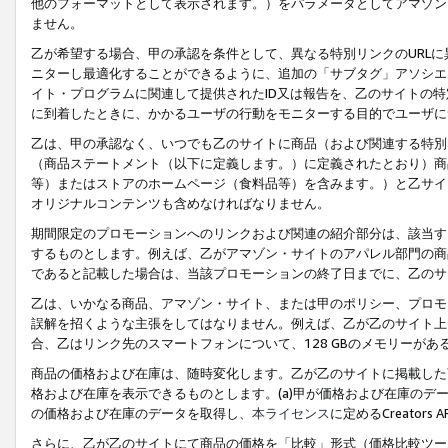
他のフォーマットとして表示されます。）をパラメータとしてアマゾン
ません。
乙が希望する場合、甲の承認を条件として、異なる特別リンクのURL
ニターし最適化することができるように、追加の「サブタグ」アソシエ
イト・プログラムに関連して提供されたID又は報告を、乙のサイトの
に到着したときに、かかるユーザの行動をモニターする目的でユーザに
乙は、甲の承認なく、いつでも乙のサイトに商品（および関連する特別
（商品ステートメント（以下に定義します。）に定義されたとおり）商
等）またはストアのホームページ（食料品等）を含みます。）と乙サイ
オリジナルコンテンツも含めなければなりません。
期間限定のプロモーションへのリンクおよび関連の紹介部分は、該当す
するものとします。例えば、乙がアマゾン・サイトのアパレル部門の商
であると記載した場合は、当該プロモーションの終了日までに、乙のサ
乙は、いかなる商品、アマゾン・サイト、または甲のポリシー、プロモ
誤解を招くような主張をしてはなりません。例えば、乙が乙のサイト上に
合、乙はリンク先のスマートフォンについて、128 GBのメモリーが
商品の価格および在庫は、随時変化します。乙が乙のサイトに掲載した
格および在庫を表示できるものとします。(a)甲が価格および在庫のデータを
の価格および在庫のデータを取得し、
本ライセンス
に定めるCreator
さらに、乙が乙のサイトにて商品の価格を「比較」形式（価格比較ツー