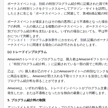
ボーナスイベントは、
別紙
の特別プログラム紹介料に記載された国で利
サイト上の特別リンクをクリックスルーしてアマゾン・サイトを訪問した
したときに生じる「ボーナスイベント」に関連して、第4(b)条記載の
ボーナスイベントが違反またはその他の悪用により不適格となった場合
アの利用、一人の個人による複数のボーナスイベント、ボーナスイベン
別プログラム紹介料を支払いません。いずれの場合においても、甲は甲
かについて判断します。
アソシエイト・プログラム参加要件
にかかわらず、
別紙
記載のボーナ
ーナスイベントに関連する場合にのみ許可されるものとします。
(c) トレードインプログラム
Amazonのトレードインプログラムでは、購入者はAmazonギフト
（「特別プログラム紹介料」）に記載されている一部の国でご利用いた
乙は、（1）購入者が乙のサイト上のAmazonサイトへの特別なリン
に商品を追加し、Amazonが受け入れる下取りリクエストを送信した場
プログラム紹介料を得ることができます。
Amazonは、いずれの場合も、トレードインイベントがプログラム文書
発生したか、または不適格となったかを独自の裁量により判断します。
5. プログラム紹介料の制限
アソシエイトタグは、アソシエイト・プログラムからの紹介料を受ける