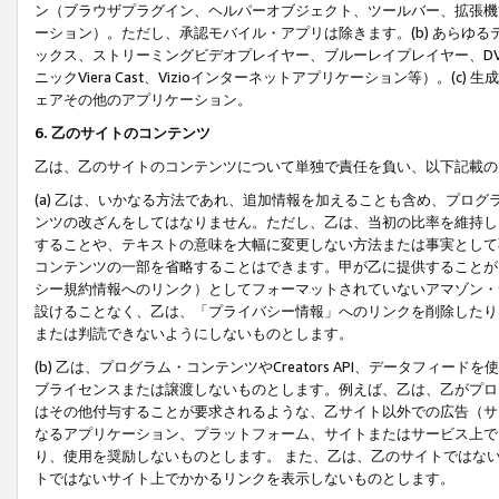
ン（ブラウザプラグイン、ヘルパーオブジェクト、ツールバー、拡張機
ーション）。ただし、承認モバイル・アプリは除きます。(b) あらゆ
ックス、ストリーミングビデオプレイヤー、ブルーレイプレイヤー、DVDプ
ニックViera Cast、Vizioインターネットアプリケーション等）。(
ェアその他のアプリケーション。
6. 乙のサイトのコンテンツ
乙は、乙のサイトのコンテンツについて単独で責任を負い、以下記載の
(a) 乙は、いかなる方法であれ、追加情報を加えることも含め、プロ
ンツの改ざんをしてはなりません。ただし、乙は、当初の比率を維持し
することや、テキストの意味を大幅に変更しない方法または事実として
コンテンツの一部を省略することはできます。甲が乙に提供することが
シー規約情報へのリンク）としてフォーマットされていないアマゾン・
設けることなく、乙は、「プライバシー情報」へのリンクを削除したり
または判読できないようにしないものとします。
(b) 乙は、プログラム・コンテンツやCreators API、データフ
ブライセンスまたは譲渡しないものとします。例えば、乙は、乙がプロ
はその他付与することが要求されるような、乙サイト以外での広告（サ
なるアプリケーション、プラットフォーム、サイトまたはサービス上で
り、使用を奨励しないものとします。 また、乙は、乙のサイトではな
トではないサイト上でかかるリンクを表示しないものとします。