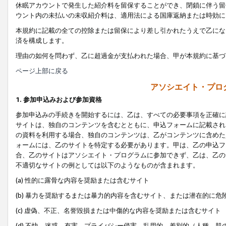
休眠アカウントで発生した紹介料を留保することができ、閉鎖に伴う留
ウント内の未払いの未収紹介料は、適用法による国庫返納または時効に
本規約に記載の全ての控除または留保により差し引かれたうえで乙にな
済を構成します。
理由の如何を問わず、乙に超過金が支払われた場合、甲が本規約に基づ
ページ上部に戻る
アソシエイト・プロ
1. 参加申込みおよび参加資格
参加申込みの手続きを開始するには、乙は、すべての必要事項を正確に
サイトは、独自のコンテンツを含むとともに、申込フォームに記載され
の資料を利用する場合、独自のコンテンツは、乙がコンテンツに含めた
ォームには、乙のサイトを特定する必要があります。甲は、乙の申込フ
合、乙のサイトはアソシエイト・プログラムに参加できず、乙は、乙の
不適切なサイトの例としては以下のようなものが含まれます。
(a) 性的に露骨な内容を奨励または含むサイト
(b) 暴力を奨励するまたは暴力的内容を含むサイト、または潜在的に
(c) 虚偽、不正、名誉毀損または中傷的な内容を奨励または含むサイト
(d) 不快、迷惑、有害、プライバシー侵害、乱用的、差別的（人種、