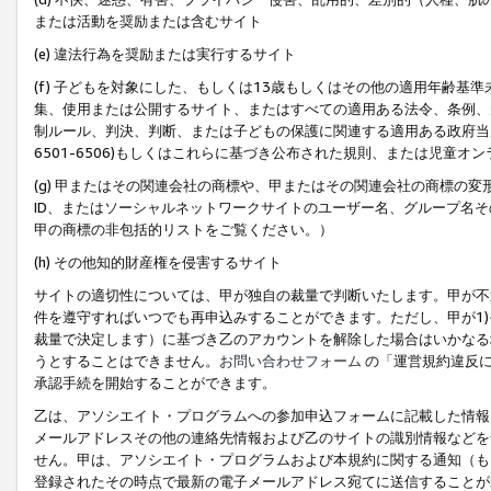
または活動を奨励または含むサイト
(e) 違法行為を奨励または実行するサイト
(f) 子どもを対象にした、もしくは13歳もしくはその他の適用年齢
集、使用または公開するサイト、またはすべての適用ある法令、条例、
制ルール、判決、判断、または子どもの保護に関連する適用ある政府当局の要
6501-6506)もしくはこれらに基づき公布された規則、または児童オ
(g) 甲またはその関連会社の商標や、甲またはその関連会社の商標の
ID、またはソーシャルネットワークサイトのユーザー名、グループ名
甲の商標の非包括的リストをご覧ください。）
(h) その他知的財産権を侵害するサイト
サイトの適切性については、甲が独自の裁量で判断いたします。甲が不
件を遵守すればいつでも再申込みすることができます。ただし、甲が1)
裁量で決定します）に基づき乙のアカウントを解除した場合はいかなる
うとすることはできません。
お問い合わせフォーム
の「運営規約違反に
承認手続を開始することができます。
乙は、アソシエイト・プログラムへの参加申込フォームに記載した情報
メールアドレスその他の連絡先情報および乙のサイトの識別情報などを
せん。甲は、アソシエイト・プログラムおよび本規約に関する通知（も
登録されたその時点で最新の電子メールアドレス宛てに送信することが