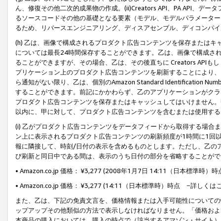
ん、修復その他二次的成果物の作成。(ii)Creators API、PA 
るソースコードその他の基礎となる要素（モデル、モデルパラメーター
るため、リバースエンジニアリング、ディスアセンブル、ディコンパイ
(h) 乙は、画像で構成されるプロダクト広告コンテンツを保存または
については最長24時間保存することができます。乙は、画像で構成さ
ることができますが、その場合、乙は、その後直ちに Creators AP
プリケーション上のプロダクト広告コンテンツを刷新することにより、
ら通知がない限り、乙は、個別のAmazon Standard Identification Nu
することができます。前記にかかわらず、乙のアプリケーションがクラ
プロダクト広告コンテンツを保存またはキャッシュしてはいけません。
以内に、甲に対して、プロダクト広告コンテンツを含むまたは使用する
(i) 乙がプロダクト広告コンテンツをデータフィードから取得する場合または
ン上に表示されるプロダクト広告コンテンツの刷新頻度が1時間に1回
報に隣接して、時刻/日付の表示を含めるものとします。ただし、乙の
び刷新と同日中である間は、表示のうち日付の部分を省略することがで
• Amazon.co.jp 価格： ¥3,277 (2008年1月7日 14:11（日本標準
• Amazon.co.jp 価格： ¥3,277 (14:11（日本標準時）時点 −詳しくは
また、乙は、下記の免責文言を、価格情報または入手可能性についての
ップアップその他類似の方法で表示しなければなりません。「価格およ
本商品の購入においては、購入の時点で（該当するアマゾン・サイト）