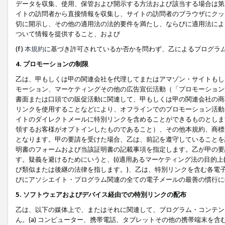
データを収集、使用、保管および開示する方法および該当する場合は第
イトの訪問者から直接情報を収集し、サイトの訪問者のブラウザにクッ
切に開示し、その他の適用法の法的要件を満たし、ならびに適用法によ
ついて情報を提供すること、および
(f)
本規約
に基づき許可されているか否かを問わず、乙によるプログラ
4. プロモーションの制限
乙は、甲もしくは甲の関連会社を代理してまたはアマゾン・サイトもし
モーション、マーケティングその他の広告宣伝活動（「プロモーション
書面または口頭での販促活動に関連して、甲もしくは甲の関連会社の商
リンクを使用することなどにより、オフラインでのプロモーション活動
イトのダイレクトメールに特別リンクを含めることができるものとしま
領するお客様がオプトインしたものであること）、その他本規約、商標
となります。甲の要請を受けた場合、乙は、前記を遵守していることを
明書のフォームおよび当該証明書の記載事項を指定します。乙が甲の要
す。疑義を避けるためにいうと、(i)適用あるマーケティング法の目的上(例
び類似または後継の法律を指します。)、乙は、特別リンクを含む各電子
びにアソシエイト・プログラム関連の全ての電子メールの最善の慣行に
5. ソフトウェアおよびデバイス経由での特別リンクの配布
乙は、以下の媒体上で、またはそれに関連して、プログラム・コンテン
ん。(a) コンピューター、携帯電話、タブレットその他の携帯端末を