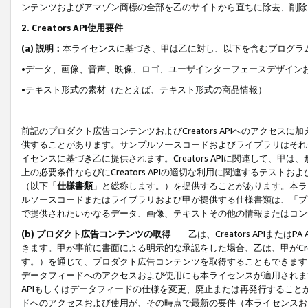
ンテンツおよびアマゾン商標の全部を乙のサイトから直ちに除去、削除
2. Creators API使用要件
(a) 説明：
本ライセンスに基づき、甲は乙に対し、以下を含むプログラ
•データ、画像、音声、映像、ロゴ、ユーザインターフェースデザイン
•テキスト形式の素材（たとえば、テキスト形式の商品情報）
前記のプロダクト広告コンテンツおよびCreators APIへのアクセスに
供することがあります。サンプルソースコードおよびライブラリはそれ
イセンスに基づき乙に提供されます。Creators APIに関連して
上の必要条件ならびにCreators APIの適切な利用に関連するテ
（以下「
仕様書類
」と総称します。）を提供することがあります。本ラ
ルソースコードまたはライブラリおよび甲が提供する仕様書類は、「プ
で提供されたいかなるデータ、画像、テキストその他の情報またはコン
(b) プロダクト広告コンテンツの取得
乙は、Creators APIま
きます。甲が事前に書面による明示的な承認をした場合、乙は、甲がCreator
す。）を通じて、プロダクト広告コンテンツを取得することもできます
データフィードへのアクセスおよび使用にも本ライセンスが適用されます。乙は
APIもしくはデータフィードの仕様を変更、廃止または再発行することがで
ドへのアクセスおよび使用が、その時点で最新の要件（本ライセンスお