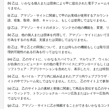
(h) 乙は、いかなる個人または団体により甲に提出された電子フォー
りません。
(i) 乙は、アマゾン・サイトに関連して甲のお客様が使用するアカウ
請、収集、取得、保存、キャッシュ、もしくは使用してはなりません。
(j) 乙は、アマゾン・サイトのボタン、リンクその他の機能を、変更
(k) 乙は、他の個人または団体を代理して、アマゾン・サイトにおい
行為をするのを承認、支援または奨励してはなりません。
(l) 乙は、甲と乙との関係について、または何らかの機能もしくは取
理的可能性のある行為を行ってはなりません。
(m) 乙は、乙のサイトに、いかなるスパイウェア、マルウェア、ウィ
が自身のコンピューター その他の電子デバイスにダウンロードもしく
ソフトウェア・アプリケーションを含めたり、表示したり、または特別
(n) 乙は、モバイル・アプリ内に組み込まれたアプリ内ウェブブラウザ
イトの中でフレーム化してはなりません。ただし、乙のサイト上で参加
(o) 乙は、乙のサイト上の素材と密接に関連して商品を宣伝する乙の
ー・ウィンドウ、トランジショナル・ページ広告またはレイヤー広告内
てはなりません。
(p) 乙は、アマゾン・サイトに乙が掲載することができるいかなるコ