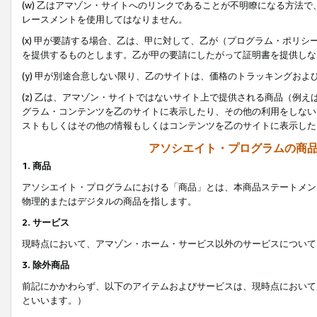
(w) 乙はアマゾン・サイトへのリンクであることが不明瞭になる方法
レースメントを使用してはなりません。
(x) 甲が要請する場合、乙は、甲に対して、乙が（プログラム・ポリ
を提供するものとします。乙が甲の要請にしたがって証明書を提供しな
(y) 甲が別途合意しない限り、乙のサイトは、価格のトラッキングお
(z) 乙は、アマゾン・サイトではないサイト上で提供される商品（例
グラム・コンテンツを乙のサイトに表示したり、その他の利用をしない
ストもしくはその他の情報もしくはコンテンツを乙のサイトに表示した
アソシエイト・プログラムの商
1. 商品
アソシエイト・プログラムにおける「商品」とは、本商品ステートメン
物理的またはデジタルの商品を指します。
2. サービス
現時点において、アマゾン・ホーム・サービス以外のサービスについて
3. 除外商品
前記にかかわらず、以下のアイテムおよびサービスは、現時点において
といいます。）