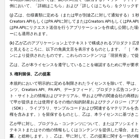
例において、「詳細はこちら」および「詳しくはこちら」をクリックす
(j) 乙は、仕様書類に定める（または甲が別途乙に対して通知する）
Creators APIもしくはPA APIに対してまたはCreators APIもしく
はPA APIにリクエスト送信を行うアプリケーションを作成し公開し
ーにも適用されます。
(k) 乙が乙のアプリケーション上でテキストで構成されるプロダクト
と見えるところに、以下の免責文言を表示するものとします。「［「本
ンにより提供されたものです。これらのコンテンツは「現状有姿」で提
乙は、乙が本ライセンスを遵守していることを確認するために甲が要求
3. 権利留保、乙の提案
本規約において明示的に定める制限されたライセンスを除いて、甲は、
ンツ、Creators API、PA API、データフィード、プロダクト
ト・サイト上の情報およびマテリアル、甲および甲の関連会社の商標お
て甲が提供または使用するその他の知的財産およびテクノロジー（アプ
（SDK）、ライブラリ、サンプルコードおよび関連するマテリアルを
権を含みます。）を留保するものとし、乙は、本ライセンスに基づきこ
乙が甲に対し、プログラム・コンテンツについて、またはアソシエイト
テキストまたはその他の情報もしくはコンテンツを提供した場合、また
案
」と総称します。）、乙は、甲に対して、乙の提案に関する一切の権