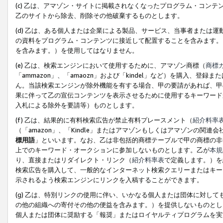
(c) 乙は、アマゾン・サイトに掲載されなくなったプログラム・コン
乙のサイトから除去、削除その他破棄するものとします。
(d) 乙は、ある個人または企業による製品、サービス、当事者または
の資料をプログラム・コンテンツに接近して配置することを含みます。
を含みます。）を使用してはなりません。
(e) 乙は、検索エンジンにおいて使用するために、アマゾン商標（
商標
「ammazon」、「amaozn」および「kindel」など）を購入
ん。当該検索エンジンが除外機能を有する場合、甲の要請があれば、甲
果に伴って乙の宣伝コンテンツを表示させるために使用するキーワード
入札による除外を要請等）ものとします。
(f) 乙は、結果的に有料検索広告が禁止有料プレースメント（
紹介料率
（「amazon」、「Kindle」またはアマゾンもしくはアマゾンの
標用語
」といいます。なお、乙は非包括的商標テーブルで甲の商標の非
上でのキーワード・オークションに参加しないものとします。乙が
本規
り、直接またはリダイレクト・リンク（
紹介料率表
で定義します。）を
検索広告を購入して、一般的なインターネット検索クエリーまたはキー
示されるよう検索エンジンにリンクを入稿することができます。
(g) 乙は、特別リンクの使用に伴い、いかなる個人または団体に対し
の他の組織への寄付その他の便益を含みます。）を提供しないものとし
個人または団体に奨励する「報奨」またはロイヤルティプログラムを実