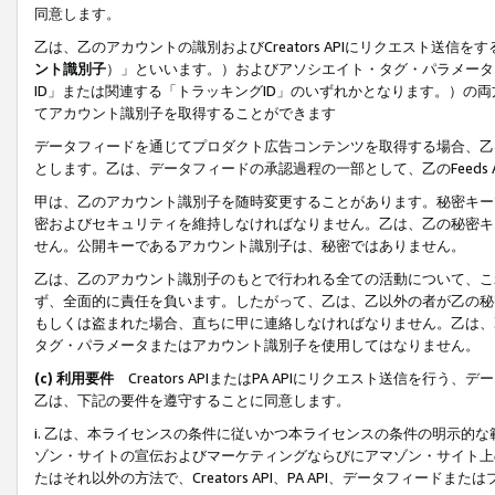
同意します。
乙は、乙のアカウントの識別およびCreators APIにリクエスト送
ント識別子
）」といいます。）およびアソシエイト・タグ・パラメータ（
ID」または関連する「トラッキングID」のいずれかとなります。）の両方
てアカウント識別子を取得することができます
データフィードを通じてプロダクト広告コンテンツを取得する場合、乙は、Cre
とします。乙は、データフィードの承認過程の一部として、乙のFeeds
甲は、乙のアカウント識別子を随時変更することがあります。秘密キー
密およびセキュリティを維持しなければなりません。乙は、乙の秘密キ
せん。公開キーであるアカウント識別子は、秘密ではありません。
乙は、乙のアカウント識別子のもとで行われる全ての活動について、こ
ず、全面的に責任を負います。したがって、乙は、乙以外の者が乙の秘
もしくは盗まれた場合、直ちに甲に連絡しなければなりません。乙は、
タグ・パラメータまたはアカウント識別子を使用してはなりません。
(c) 利用要件
Creators APIまたはPA APIにリクエスト送信を
乙は、下記の要件を遵守することに同意します。
i. 乙は、本ライセンスの条件に従いかつ本ライセンスの条件の明示的
ゾン・サイトの宣伝およびマーケティングならびにアマゾン・サイト上
たはそれ以外の方法で、Creators API、PA API、データフィー