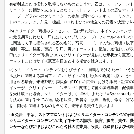
有者利益または権利を取得しないものとします。乙は、ストアフロントに
リエイターに報酬を支払うことなく、ストアフロント上での広告マテリア
ー・プログラムへのクリエイターの参加に関する（テキスト、リンク、
トのコンテンツ、外見、機能、URLおよびその他全ての要素を決定で
(b) クリエイター商標のライセンス 乙は甲に対し、本インフルエン
の最長期間にわたり、甲に対してパブリック・プロフィールへのリンク
に関連して甲に提供される乙の名前、写真、ロゴ、その他の商標（以下
複製、再生、翻案、翻訳、引用、再フォーマット、配信、送信および表
甲はクリエイター商標についてクリエイターが提供した形状から変更し
ーマットまたはサイズ変更を目的とする場合を除きます。）
(c) クリエイター・コンテンツおよびサイト 疑義を避けるためにい
ル提出に関連する該当アマゾン・サイトの利用規約の規定に従い、かつ、
用される場合、米連邦取引委員会（FTC）の広告における推奨・証言
イターが、クリエイター・コンテンツに関連して他の製造業者、配信業
を受け取った場合、クリエイターは、(「#Ad」または「#Sponsor
り決めに関する全ての適用ある法律、政省令、規則、規制、命令、許認
を、開示に関連するものを含めて、遵守する責任も負います。
(d) 免責
甲は、ストアフロントおよびクリエイター・コンテンツの作
クリエイター・コンテンツに対する全ての請求、損害、損失、責任、費
ンサーならびに甲およびこれら各社の従業員、役員、取締役および代表