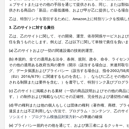
ェブサイトまたはその他の手段を通じて提供される、同じ、または類似
供される商品の「新品」の最低価格、および甲が乙に提供している場合
乙は、特別リンクを宣伝するために、Amazon上に特別リンクを投稿し
3. 乙のサイトに対する責任
乙は、乙のサイトに関して、その開発、運営、依存関係サービスおよび
任を負うものとします。例えば、乙は以下に関して単独で責任を負いま
(a) 乙のサイトおよび一切の関連設備の技術的運営、
(b) 本規約、全ての適用ある法令、条例、規則、政令、命令、ライセ
その他の適用ある政府当局の要件（開示（該当する場合は、米連邦取引
グ、データ保護およびプライバシー（該当する場合は、指令2002/58
（EU）2016/679）に関連するものを含む。）、ならびに乙とそ
される制限または要件を含む。）を遵守して、特別リンク及びプログラ
(c) 乙のサイトに掲載される素材（一切の商品説明およびその他の商
す。）の制作および掲載ならびにその正確性、完全性および適切性の確
(d) 甲の権利または他の個人もしくは団体の権利（著作権、商標、プ
違反または不正利用しない方法で、プログラム・コンテンツ、乙のサイ
ソシエイト・プログラム模倣品対策方針
への準拠の確保
(e) プライバシー規約その他を通じて、および第三者によるクッキー