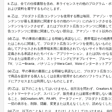
ii. 乙は、全ての仕様書類を含め、本ライセンスその他のプログラム
および資料を遵守するものとします。
iii. 乙は、プロダクト広告コンテンツを使用する際は毎回、アマゾ
ンテンツが最も直接的に関連するその他のページ）にのみリンクさせる
ンテンツをリンクさせず、またはプロダクト広告コンテンツに関連して
告コンテンツに密接に関連していない部分は、アマゾン・サイト以外の
(d) 乙は、甲の事前の書面による明確な承諾なしに、携帯電話その他
たはこれらに関連して、プロダクト広告コンテンツを使用しないものと
由してアクセスされる携帯端末用に最適化されていないサイト等の当該端
定義される承認されたモバイル・アプリケーション、または(3)いか
ブルまたは衛星ボックス、ストリーミングビデオプレイヤー、ブルーレイ
TV、ソニーBravia、パナソニックViera Cast、Vizioインター
(e) 乙は、甲の事前の書面による明確な承諾なしに、プロダクト広告
で商品を提供する個人もしくは企業が使用するためのソフトウェアもしくはその
ドにアクセスまたは利用しないものとします。
(f) 乙は、以下のことをしてはいけません。(i)方法を問わず、Creator
レクトマーケティング、スパミング、販売者または顧客が希望しない連
ること、(iii)Creators API、PA API、データフィード、プ
一切の表示を、削除、隠蔽、変更または見えなくしたり、読めなくした
(g) 乙は、以下のことをしたり、またはしようとしてはいけません。(