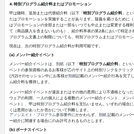
4. 特別プログラム紹介料またはプロモーション
甲は随時、追加または代替紹介料（以下「
特別プログラム紹介料
」とい
たはプロモーションを実施することがあります。疑義を避けるために（
はプロモーションの全部または一部をいつでも中止または変更する権利
て（商品購入を含まないものも）、紹介料率表の第2条において特定さ
プログラム文書上の制限についても、特別プログラムまたはプロモーシ
現在は、次の特別プログラム紹介料が利用可能です。
(a) メンバー紹介イベント
メンバー紹介イベントは、
別紙
（以下「
特別プログラム紹介料
」といい
ベントの参加資格のあるお客様が乙のサイト上の特別リンクをクリック
び(2)そのセッション中にお客様が
別紙
記載のメンバー紹介行為を完了
ム紹介料を獲得します。
メンバー紹介イベントが違反またはその他の悪用により不適格となった
ウェアの利用、一人の個人による複数のメンバー紹介イベント、メンバ
ベント）、甲は特別プログラム紹介料を支払いません。いずれの場合に
くは悪用があったか否かについて判断します。
アソシエイト・プログラム参加要件
にかかわらず、
別紙
記載のメンバー
ー紹介に関連する場合にのみ許可されるものとします。
(b) ボーナスイベント