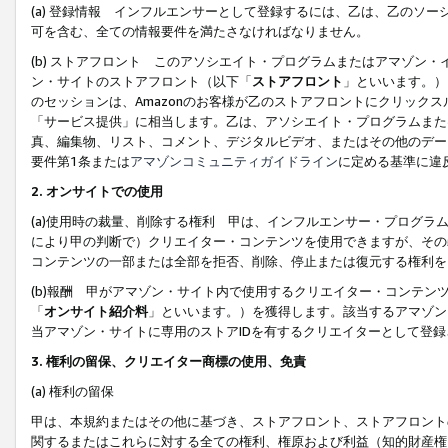
(a) 登録情報 インフルエンサーとして登録するには、乙は、乙のソ
可を含む、全ての情報要件を満たさなければなりません。
(b) ストアフロント このアソシエイト・プログラムまたはアマゾン
ン・サイトのストアフロント（以下「
ストアフロント
」といいます。）
のセッションは、Amazonのお客様が乙のストアフロントにクリック
「サービス提供」に相当します。乙は、アソシエイト・プログラムまた
真、編集物、リスト、コメント、デジタルビデオ、またはその他のデー
要件第1条または
アマゾンコミュニティガイドライン
に定める基準に違
2.
オンサイトでの使用
(a)使用時の裁量、削除する権利 甲は、インフルエンサー・プログラ
により甲の判断で）クリエイター・コンテンツを使用できますが、その
コンテンツの一部または全部を拒否、削除、停止または復元する権利を
(b)報酬 甲がアマゾン・サイト内で使用するクリエイター・コンテン
「
オンサイト紹介料
」といいます。）を獲得します。該当するアマゾン
当アマゾン・サイトに専用のストアIDを有するクリエイターとして登
3.
権利の留保、クリエイター商標の使用、免責
(a) 権利の留保
甲は、本規約またはその他に基づき、ストアフロント、ストアフロント
関するまたはこれらに対する全ての権利、権原および利益（知的財産権