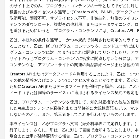
のサイト上でのみ、プログラム・コンテンツの一部として甲が乙に対し
様書および本ライセンスを遵守してCreators API、PA API、
取消可能、譲渡不可、サブライセンス不可、非独占的、無償のライセン
テンツのダウンロード、複製その他利用、またはデータマイニング、ロ
を避けるためにいうと、プログラム・コンテンツには、Creators AP
乙は、
本規約
の条件を遵守し、かつ本規約で付与された明示的なライセ
ることなく、乙は、(a)プログラム・コンテンツを、エンドユーザに
グラム・コンテンツに対してまたはこれに関連してリンクしたり、アマ
サイトのうちプログラム・コンテンツに密接に関連しない部分には、ア
コンテンツを、アマゾン・サイトの関連の商品詳細ページまたは他の関
Creators APIまたはデータフィードを利用することにより、乙は、
その他の情報およびコンテンツにアクセスすることができます。乙がこ
ためにCreators APIまたはデータフィードを利用する場合、乙は、こ
ィード（または同等のサービス）に適用されるライセンス契約の規定を
乙は、プログラム・コンテンツを使用して、知的財産権その他法的権利
したAI生成コンテンツを直接的または間接的に大規模言語モデル、マ
しないものとし、また、第三者をしてこれを行わせないものとします。
本ライセンスは、乙がプログラム文書（紹介料率表にて定義します。）
終了します。さらに、甲は、乙に対して書面で通知することにより、本
場合または甲が随時要請する場合、乙は、プログラム・コンテンツ（Cre