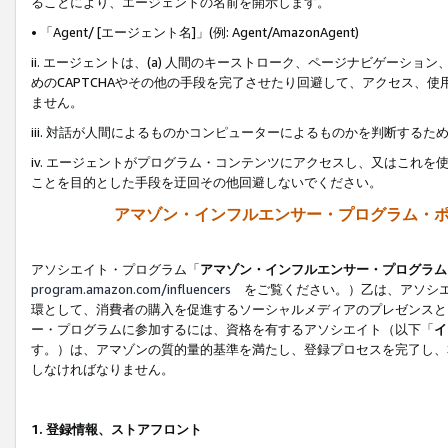
ることにより、エージェントの名前を開示します。
• 「Agent/ [エージェント名]」(例: Agent/AmazonAgent)
ii. エージェントは、(a) 人間のキーストローク、ページナビゲーシ
めのCAPTCHAやその他の手段を完了させたり回避して、アクセス、
ません。
iii. 対話が人間によるものかコンピューターによるものかを判断する
iv. エージェントがプログラム・コンテンツにアクセスし、又はこれ
ことを目的とした手段を迂回その他回避しないでください。
アマゾン・インフルエンサー・プログラム・
アソシエイト・プログラム「
アマゾン・インフルエンサー・プログラム
program.amazon.com/influencers
をご覧ください。）乙は、アソシエ
環として、消費者の購入を促進するソーシャルメディアのプレゼンスと
ー・プログラムに参加するには、資格を有するアソシエイト（以下「
イ
す。）は、アマゾンの質的量的基準を満たし、登録プロセスを完了し、
しなければなりません。
1.
登録情報、ストアフロント