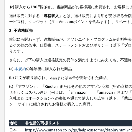
(c) 購入から180日以内に、当該商品がお客様宛に出荷され、お客
適格販売に対する「
適格収入
」とは、適格販売により甲が受け取る金額
ービス料、クレジット［注：Amazonポイントを含みます］、リベー
2. 不適格販売
前記にも関わらず、適格販売が、アソシエイト・プログラム紹介料率表
るその他の条件、仕様書、ステートメントおよびポリシー（以下「
プロ
ります 。
さらに、以下の購入は適格販売の要件を満たすようにみえても、不適格
(a)
本規約
の解除後に購入された商品、
(b) 注文が取り消され、返品または返金が開始された商品、
(c) 「アマゾン」、「Kindle」またはその他のアマゾン商標（甲
形もしくはスペル違い（例えば、「ammazon」、「amaozn」およ
入札またはオークションへの参加を通じて購入した広告（以下、「
禁止
ン・ サイトに紹介されたお客様が購入した商品、
地域
非包括的商標リスト
日本
https://www.amazon.co.jp/gp/help/customer/display.html