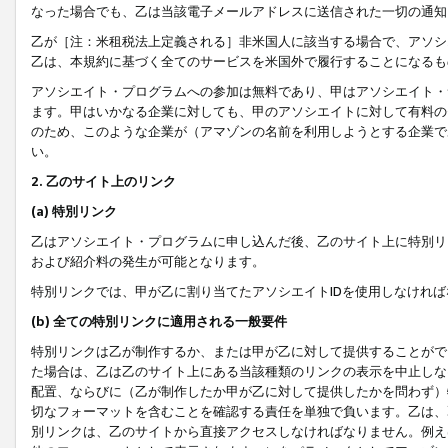
なった場合でも、乙は当該電子メールアドレスに送信された一切の通知
乙が［注：米租税法上定義される］非米国人に該当する場合で、アソシ
乙は、本規約に基づく全てのサービスを米国外で履行することになるも
アソシエイト・プログラムへの参加は無料であり、甲はアソシエイト・
ます。甲はいかなる企業に対しても、甲のアソシエイトに対して有料の
のため、このような企業が（アマゾンの名前を利用しようとする企業で
い。
2. 乙のサイト上のリンク
(a) 特別リンク
乙はアソシエイト・プログラムに申し込んだ後、乙のサイト上に特別リ
および紹介料の発生が可能となります。
特別リンクでは、甲が乙に割り当てたアソシエイトIDを使用しなけれ
(b) 全ての特別リンクに適用される一般要件
特別リンクは乙が制作するか、または甲が乙に対して提供することがで
た場合は、乙は乙のサイト上にある当該種類のリンクの表示を中止しな
配置、ならびに（乙が制作したか甲が乙に対して提供したかを問わず）
切なフォーマットを含むことを確認する責任を単独で負います。乙は、
別リンクは、乙のサイトから直接アクセスしなければなりません。例えば、