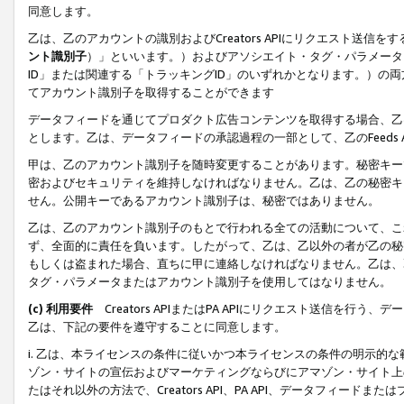
同意します。
乙は、乙のアカウントの識別およびCreators APIにリクエスト送
ント識別子
）」といいます。）およびアソシエイト・タグ・パラメータ（
ID」または関連する「トラッキングID」のいずれかとなります。）の両方
てアカウント識別子を取得することができます
データフィードを通じてプロダクト広告コンテンツを取得する場合、乙は、Cre
とします。乙は、データフィードの承認過程の一部として、乙のFeeds
甲は、乙のアカウント識別子を随時変更することがあります。秘密キー
密およびセキュリティを維持しなければなりません。乙は、乙の秘密キ
せん。公開キーであるアカウント識別子は、秘密ではありません。
乙は、乙のアカウント識別子のもとで行われる全ての活動について、こ
ず、全面的に責任を負います。したがって、乙は、乙以外の者が乙の秘
もしくは盗まれた場合、直ちに甲に連絡しなければなりません。乙は、
タグ・パラメータまたはアカウント識別子を使用してはなりません。
(c) 利用要件
Creators APIまたはPA APIにリクエスト送信を
乙は、下記の要件を遵守することに同意します。
i. 乙は、本ライセンスの条件に従いかつ本ライセンスの条件の明示的
ゾン・サイトの宣伝およびマーケティングならびにアマゾン・サイト上
たはそれ以外の方法で、Creators API、PA API、データフィー