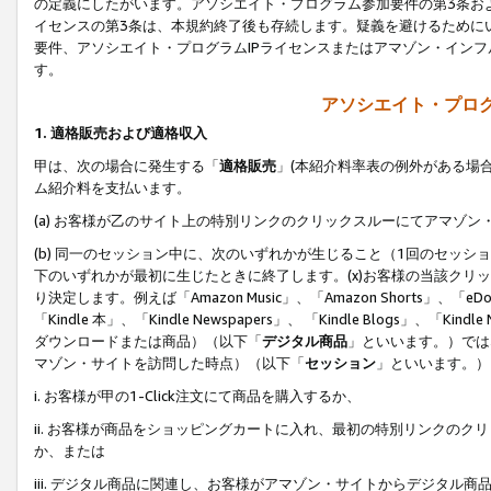
の定義にしたがいます。アソシエイト・プログラム参加要件の第3条お
イセンスの第3条は、本規約終了後も存続します。疑義を避けるためにい
要件、アソシエイト・プログラムIPライセンスまたはアマゾン・イン
す。
アソシエイト・プログ
1. 適格販売および適格収入
甲は、次の場合に発生する「
適格販売
」(本紹介料率表の例外がある場
ム紹介料を支払います。
(a) お客様が乙のサイト上の特別リンクのクリックスルーにてアマゾン
(b) 同一のセッション中に、次のいずれかが生じること（1回のセッ
下のいずれかが最初に生じたときに終了します。(x)お客様の当該クリッ
り決定します。例えば「Amazon Music」、「Amazon Shorts」、「eDo
「Kindle 本」、「Kindle Newspapers」、 「Kindle Blogs」、「
ダウンロードまたは商品）（以下「
デジタル商品
」といいます。）では
マゾン・サイトを訪問した時点）（以下「
セッション
」といいます。）
i. お客様が甲の1-Click注文にて商品を購入するか、
ii. お客様が商品をショッピングカートに入れ、最初の特別リンクの
か、または
iii. デジタル商品に関連し、お客様がアマゾン・サイトからデジタ