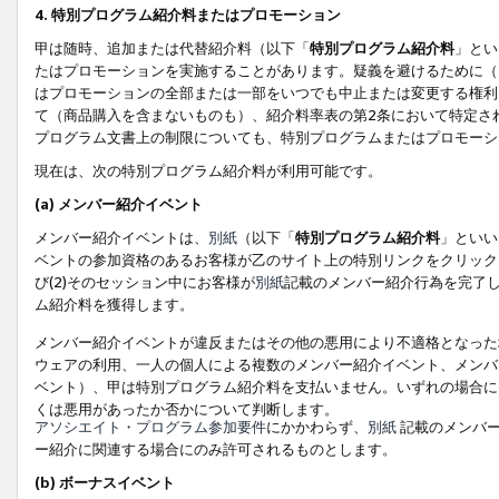
4. 特別プログラム紹介料またはプロモーション
甲は随時、追加または代替紹介料（以下「
特別プログラム紹介料
」とい
たはプロモーションを実施することがあります。疑義を避けるために（
はプロモーションの全部または一部をいつでも中止または変更する権利
て（商品購入を含まないものも）、紹介料率表の第2条において特定さ
プログラム文書上の制限についても、特別プログラムまたはプロモーシ
現在は、次の特別プログラム紹介料が利用可能です。
(a) メンバー紹介イベント
メンバー紹介イベントは、
別紙
（以下「
特別プログラム紹介料
」といい
ベントの参加資格のあるお客様が乙のサイト上の特別リンクをクリック
び(2)そのセッション中にお客様が
別紙
記載のメンバー紹介行為を完了
ム紹介料を獲得します。
メンバー紹介イベントが違反またはその他の悪用により不適格となった
ウェアの利用、一人の個人による複数のメンバー紹介イベント、メンバ
ベント）、甲は特別プログラム紹介料を支払いません。いずれの場合に
くは悪用があったか否かについて判断します。
アソシエイト・プログラム参加要件
にかかわらず、
別紙
記載のメンバー
ー紹介に関連する場合にのみ許可されるものとします。
(b) ボーナスイベント