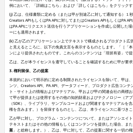
例において、「詳細はこちら」および「詳しくはこちら」をクリックす
(j) 乙は、仕様書類に定める（または甲が別途乙に対して通知する）
Creators APIもしくはPA APIに対してまたはCreators APIもしく
はPA APIにリクエスト送信を行うアプリケーションを作成し公開し
ーにも適用されます。
(k) 乙が乙のアプリケーション上でテキストで構成されるプロダクト
と見えるところに、以下の免責文言を表示するものとします。「［「本
ンにより提供されたものです。これらのコンテンツは「現状有姿」で提
乙は、乙が本ライセンスを遵守していることを確認するために甲が要求
3. 権利留保、乙の提案
本規約において明示的に定める制限されたライセンスを除いて、甲は、
ンツ、Creators API、PA API、データフィード、プロダクト
ト・サイト上の情報およびマテリアル、甲および甲の関連会社の商標お
て甲が提供または使用するその他の知的財産およびテクノロジー（アプ
（SDK）、ライブラリ、サンプルコードおよび関連するマテリアルを
権を含みます。）を留保するものとし、乙は、本ライセンスに基づきこ
乙が甲に対し、プログラム・コンテンツについて、またはアソシエイト
テキストまたはその他の情報もしくはコンテンツを提供した場合、また
案
」と総称します。）、乙は、甲に対して、乙の提案に関する一切の権