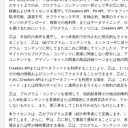
のサイト上でのみ、プログラム・コンテンツの一部として甲が乙に対し
様書および本ライセンスを遵守してCreators API、PA API、
取消可能、譲渡不可、サブライセンス不可、非独占的、無償のライセン
テンツのダウンロード、複製その他利用、またはデータマイニング、ロ
を避けるためにいうと、プログラム・コンテンツには、Creators AP
乙は、
本規約
の条件を遵守し、かつ本規約で付与された明示的なライセ
ることなく、乙は、(a)プログラム・コンテンツを、エンドユーザに
グラム・コンテンツに対してまたはこれに関連してリンクしたり、アマ
サイトのうちプログラム・コンテンツに密接に関連しない部分には、ア
コンテンツを、アマゾン・サイトの関連の商品詳細ページまたは他の関
Creators APIまたはデータフィードを利用することにより、乙は、
その他の情報およびコンテンツにアクセスすることができます。乙がこ
ためにCreators APIまたはデータフィードを利用する場合、乙は、こ
ィード（または同等のサービス）に適用されるライセンス契約の規定を
乙は、プログラム・コンテンツを使用して、知的財産権その他法的権利
したAI生成コンテンツを直接的または間接的に大規模言語モデル、マ
しないものとし、また、第三者をしてこれを行わせないものとします。
本ライセンスは、乙がプログラム文書（紹介料率表にて定義します。）
終了します。さらに、甲は、乙に対して書面で通知することにより、本
場合または甲が随時要請する場合、乙は、プログラム・コンテンツ（Cre