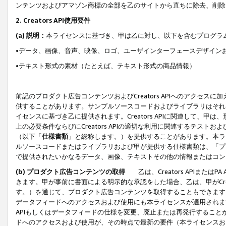
ンテンツおよびアマゾン商標の全部を乙のサイトから直ちに除去、削除
2. Creators API使用要件
(a) 説明：
本ライセンスに基づき、甲は乙に対し、以下を含むプログラ
•データ、画像、音声、映像、ロゴ、ユーザインターフェースデザイン
•テキスト形式の素材（たとえば、テキスト形式の商品情報）
前記のプロダクト広告コンテンツおよびCreators APIへのアクセスに
供することがあります。サンプルソースコードおよびライブラリはそれ
イセンスに基づき乙に提供されます。Creators APIに関連して
上の必要条件ならびにCreators APIの適切な利用に関連するテ
（以下「
仕様書類
」と総称します。）を提供することがあります。本ラ
ルソースコードまたはライブラリおよび甲が提供する仕様書類は、「プ
で提供されたいかなるデータ、画像、テキストその他の情報またはコン
(b) プロダクト広告コンテンツの取得
乙は、Creators APIま
きます。甲が事前に書面による明示的な承認をした場合、乙は、甲がCreator
す。）を通じて、プロダクト広告コンテンツを取得することもできます
データフィードへのアクセスおよび使用にも本ライセンスが適用されます。乙は
APIもしくはデータフィードの仕様を変更、廃止または再発行することがで
ドへのアクセスおよび使用が、その時点で最新の要件（本ライセンスお