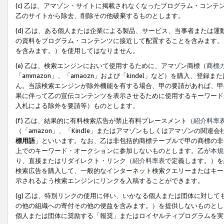
(c) 乙は、アマゾン・サイトに掲載されなくなったプログラム・コン
乙のサイトから除去、削除その他破棄するものとします。
(d) 乙は、ある個人または企業による製品、サービス、当事者または
の資料をプログラム・コンテンツに接近して配置することを含みます。
を含みます。）を使用してはなりません。
(e) 乙は、検索エンジンにおいて使用するために、アマゾン商標（
商標
「ammazon」、「amaozn」および「kindel」など）を購入
ん。当該検索エンジンが除外機能を有する場合、甲の要請があれば、甲
果に伴って乙の宣伝コンテンツを表示させるために使用するキーワード
入札による除外を要請等）ものとします。
(f) 乙は、結果的に有料検索広告が禁止有料プレースメント（
紹介料率
（「amazon」、「Kindle」またはアマゾンもしくはアマゾンの
標用語
」といいます。なお、乙は非包括的商標テーブルで甲の商標の非
上でのキーワード・オークションに参加しないものとします。乙が
本規
り、直接またはリダイレクト・リンク（
紹介料率表
で定義します。）を
検索広告を購入して、一般的なインターネット検索クエリーまたはキー
示されるよう検索エンジンにリンクを入稿することができます。
(g) 乙は、特別リンクの使用に伴い、いかなる個人または団体に対し
の他の組織への寄付その他の便益を含みます。）を提供しないものとし
個人または団体に奨励する「報奨」またはロイヤルティプログラムを実