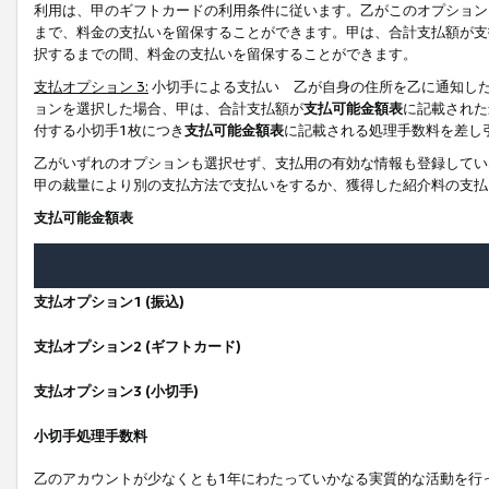
利用は、甲のギフトカードの利用条件に従います。乙がこのオプション
まで、料金の支払いを留保することができます。甲は、合計支払額が支
択するまでの間、料金の支払いを留保することができます。
支払オプション 3:
小切手による支払い 乙が自身の住所を乙に通知し
ョンを選択した場合、甲は、合計支払額が
支払可能金額表
に記載された
付する小切手1枚につき
支払可能金額表
に記載される処理手数料を差し
乙がいずれのオプションも選択せず、支払用の有効な情報も登録してい
甲の裁量により別の支払方法で支払いをするか、獲得した紹介料の支払
支払可能金額表
支払オプション1 (振込)
支払オプション2 (ギフトカード)
支払オプション3 (小切手)
小切手処理手数料
乙のアカウントが少なくとも1年にわたっていかなる実質的な活動を行