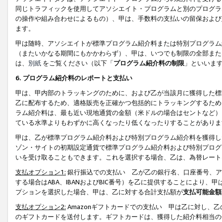
同じトラフィックを使用してアソシエイト・プログラムと別のプログラ
の操作や組み合わせによるもの）、甲は、手数料の支払いの留保および
ます。
甲は随時、アソシエイトが標準プログラム紹介料または特別プログラム
（またいかなる期間にもかかわらず）、甲は、いつでも制限の全部また
は、
別紙
をご覧ください（以下「
プログラム紹介料の制限
」といいま
6. プログラム紹介料のレポートと支払い
甲は、甲内部のトラッキングのために、および乙が当該月に獲得した標
乙に配布するため、適格販売を正確かつ包括的にトラッキングするため
ラム紹介料は、最も近い現地通貨の金額（米ドルの場合はセントなど）
ている水準よりもわずかに高くなったり低くなったりすることがありま
甲は、乙が標準プログラム紹介料および特別プログラム紹介料を獲得し
ゾン・サイトの初期設定通貨で標準プログラム紹介料および特別プログ
いを受け取ることもできます。これを選択する場合、乙は、為替レート
支払オプション1:
銀行振込での支払い 乙が乙の銀行名、口座番号、ア
する場合はABA、IBANおよびBIC番号）を乙に提供することにより
プションを選択した場合、甲は、乙に対する合計支払額が
支払可能金額
支払オプション2:
Amazonギフトカードでの支払い 甲は乙に対し、
のギフトカードを送付します。ギフトカードは、獲得した紹介料相当の