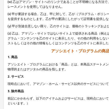
(w) 乙はアマゾン・サイトへのリンクであることが不明瞭になる方法
レースメントを使用してはなりません。
(x) 甲が要請する場合、乙は、甲に対して、乙が（プログラム・ポリ
を提供するものとします。乙が甲の要請にしたがって証明書を提供しな
(y) 甲が別途合意しない限り、乙のサイトは、価格のトラッキングお
(z) 乙は、アマゾン・サイトではないサイト上で提供される商品（例
グラム・コンテンツを乙のサイトに表示したり、その他の利用をしない
ストもしくはその他の情報もしくはコンテンツを乙のサイトに表示した
アソシエイト・プログラムの商
1. 商品
アソシエイト・プログラムにおける「商品」とは、本商品ステートメン
物理的またはデジタルの商品を指します。
2. サービス
現時点において、アマゾン・ホーム・サービス以外のサービスについて
3. 除外商品
前記にかかわらず、以下のアイテムおよびサービスは、現時点において
といいます。）