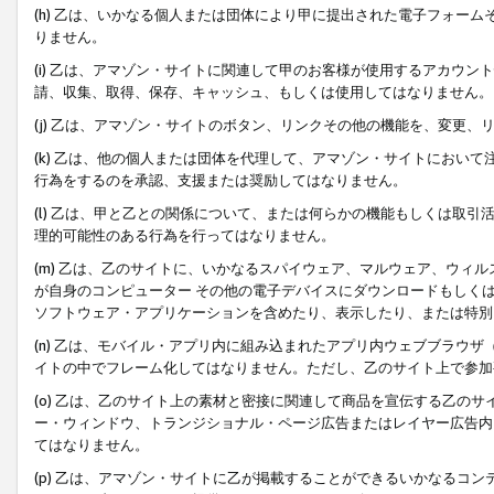
(h) 乙は、いかなる個人または団体により甲に提出された電子フォー
りません。
(i) 乙は、アマゾン・サイトに関連して甲のお客様が使用するアカウ
請、収集、取得、保存、キャッシュ、もしくは使用してはなりません。
(j) 乙は、アマゾン・サイトのボタン、リンクその他の機能を、変更
(k) 乙は、他の個人または団体を代理して、アマゾン・サイトにおい
行為をするのを承認、支援または奨励してはなりません。
(l) 乙は、甲と乙との関係について、または何らかの機能もしくは取
理的可能性のある行為を行ってはなりません。
(m) 乙は、乙のサイトに、いかなるスパイウェア、マルウェア、ウィ
が自身のコンピューター その他の電子デバイスにダウンロードもしく
ソフトウェア・アプリケーションを含めたり、表示したり、または特別
(n) 乙は、モバイル・アプリ内に組み込まれたアプリ内ウェブブラウザ
イトの中でフレーム化してはなりません。ただし、乙のサイト上で参加
(o) 乙は、乙のサイト上の素材と密接に関連して商品を宣伝する乙の
ー・ウィンドウ、トランジショナル・ページ広告またはレイヤー広告内
てはなりません。
(p) 乙は、アマゾン・サイトに乙が掲載することができるいかなるコ