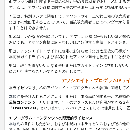
6. アマゾン商標に関する一切の権利が甲の専属財産であり、乙によ
す。乙は、アマゾン商標に関する甲の権利または所有権に抵触するいか
7. 乙は、特別リンクに関連してアマゾン・サイト上で第三者の販売
たはその他使用することについて、当該販売業者またはベンダーから書
することはできません。
8. 乙は、いかなる管轄においても、アマゾン商標に紛らわしいほど
おいても、アマゾン商標に紛らわしいほど類似する商標、ドメイン名、
甲は、アソシエイト・サイトに改定のお知らせまたは改定後の商標ガイ
本商標ガイドラインおよび承認されたアマゾン商標を改定することがで
甲は、許可を得ないいかなる使用または本ガイドラインに準拠しないい
により行使することができるものとします。
アソシエイト・プログラムIPラ
本ライセンスは、乙のアソシエイト・プログラムへの参加に関連して乙
本規約
を受け入れることにより、または、本商品に関する一定の種類の
広告コンテンツ
」といいます。）へのアクセスおよび利用ができる専有
「
Creators API
」といいます。）へのアクセスもしくは使用により、
1. プログラム・コンテンツへの限定的ライセンス
本規約
の条件にしたがい、および本規約（本ライセンスおよびその他の
加する目的に限り、甲は本規約により乙に対して、(a) プログラム・コ