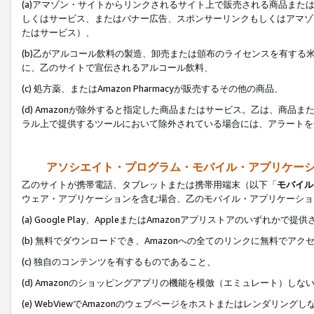
(a)アマゾン・サイトからリンクされるサイト上で販売される商品またはサ
しくはサービス、またはバナー広告、スポンサーリンクもしくはアマゾ
たはサービス）、
(b)乙がアルコール飲料の製造、卸売または頒布のライセンスを有す
に、乙のサイトで宣伝されるアルコール飲料、
(c) 処方薬、またはAmazon Pharmacyが販売するその他の商品、
(d) Amazonが除外すると指定した商品またはサービス。乙は、商品また
ラル上で提供するツールにおいて除外されている場合には、アラートを
アソシエイト・プログラム・モバイル・アプリケー
乙のサイトが携帯電話、タブレットまたは携帯用端末（以下「
モバイル
ウェア・アプリケーションを含む場合、乙のモバイル・アプリケーショ
(a) Google Play、AppleまたはAmazonアプリストアのいずれかで
(b) 無料でダウンロードでき、Amazonへの全てのリンクに無料でアク
(c) 独自のコンテンツを有するものであること、
(d) Amazonのショッピングアプリの機能を模倣（エミュレート）しな
(e) WebViewでAmazonのウェブページをホストまたはレンダリング