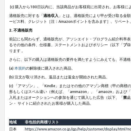
(c) 購入から180日以内に、当該商品がお客様宛に出荷され、お客
適格販売に対する「
適格収入
」とは、適格販売により甲が受け取る金額
ービス料、クレジット［注：Amazonポイントを含みます］、リベー
2. 不適格販売
前記にも関わらず、適格販売が、アソシエイト・プログラム紹介料率表
るその他の条件、仕様書、ステートメントおよびポリシー（以下「
プロ
ります 。
さらに、以下の購入は適格販売の要件を満たすようにみえても、不適格
(a)
本規約
の解除後に購入された商品、
(b) 注文が取り消され、返品または返金が開始された商品、
(c) 「アマゾン」、「Kindle」またはその他のアマゾン商標（甲
形もしくはスペル違い（例えば、「ammazon」、「amaozn」およ
入札またはオークションへの参加を通じて購入した広告（以下、「
禁止
ン・ サイトに紹介されたお客様が購入した商品、
地域
非包括的商標リスト
日本
https://www.amazon.co.jp/gp/help/customer/display.html