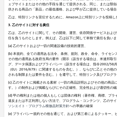
ェブサイトまたはその他の手段を通じて提供される、同じ、または類似
供される商品の「新品」の最低価格、および甲が乙に提供している場合
乙は、特別リンクを宣伝するために、Amazon上に特別リンクを投稿し
3. 乙のサイトに対する責任
乙は、乙のサイトに関して、その開発、運営、依存関係サービスおよび
任を負うものとします。例えば、乙は以下に関して単独で責任を負いま
(a) 乙のサイトおよび一切の関連設備の技術的運営、
(b) 本規約、全ての適用ある法令、条例、規則、政令、命令、ライセ
その他の適用ある政府当局の要件（開示（該当する場合は、米連邦取引
グ、データ保護およびプライバシー（該当する場合は、指令2002/58
（EU）2016/679）に関連するものを含む。）、ならびに乙とそ
される制限または要件を含む。）を遵守して、特別リンク及びプログラ
(c) 乙のサイトに掲載される素材（一切の商品説明およびその他の商
す。）の制作および掲載ならびにその正確性、完全性および適切性の確
(d) 甲の権利または他の個人もしくは団体の権利（著作権、商標、プ
違反または不正利用しない方法で、プログラム・コンテンツ、乙のサイ
ソシエイト・プログラム模倣品対策方針
への準拠の確保
(e) プライバシー規約その他を通じて、および第三者によるクッキー