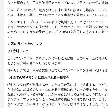
なった場合でも、乙は当該電子メールアドレスに送信された一切の通知
乙が［注：米租税法上定義される］非米国人に該当する場合で、アソシ
乙は、本規約に基づく全てのサービスを米国外で履行することになるも
アソシエイト・プログラムへの参加は無料であり、甲はアソシエイト・
ます。甲はいかなる企業に対しても、甲のアソシエイトに対して有料の
のため、このような企業が（アマゾンの名前を利用しようとする企業で
い。
2. 乙のサイト上のリンク
(a) 特別リンク
乙はアソシエイト・プログラムに申し込んだ後、乙のサイト上に特別リ
および紹介料の発生が可能となります。
特別リンクでは、甲が乙に割り当てたアソシエイトIDを使用しなけれ
(b) 全ての特別リンクに適用される一般要件
特別リンクは乙が制作するか、または甲が乙に対して提供することがで
た場合は、乙は乙のサイト上にある当該種類のリンクの表示を中止しな
配置、ならびに（乙が制作したか甲が乙に対して提供したかを問わず）
切なフォーマットを含むことを確認する責任を単独で負います。乙は、
別リンクは、乙のサイトから直接アクセスしなければなりません。例えば、