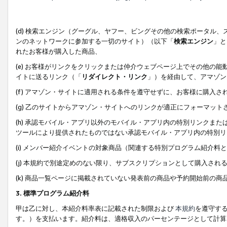
(d) 検索エンジン（グーグル、ヤフー、ビングその他の検索ポータル
ンのネットワークに参加する一切のサイト）（以下「
検索エンジン
」と
れたお客様が購入した商品、
(e) お客様がリンクをクリックまたは仲介ウェブページ上でその他の
イトに送るリンク（「
リダイレクト・リンク
」）を経由して、アマゾン
(f) アマゾン・サイトに適用される条件を遵守せずに、お客様に購入さ
(g) 乙のサイトからアマゾン・サイトへのリンクが適正にフォーマッ
(h) 承認モバイル・アプリ以外のモバイル・アプリ内の特別リンクまたはC
ツールにより提供されたものではない承認モバイル・アプリ内の特別リ
(i) メンバー紹介イベントの対象商品（関連する特別プログラム紹介料と
(j) 本規約で別途定めのない限り、サブスクリプションとして購入され
(k) 商品一覧ページに掲載されていない発表前の商品や予約開始前の商
3. 標準プログラム紹介料
甲は乙に対し、本紹介料率表に記載された制限および
本規約
を遵守す
す。）を支払います。紹介料は、適格収入のパーセンテージとして計算