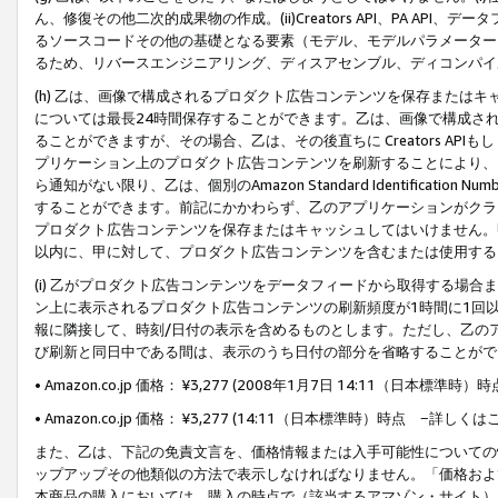
ん、修復その他二次的成果物の作成。(ii)Creators API、PA 
るソースコードその他の基礎となる要素（モデル、モデルパラメーター
るため、リバースエンジニアリング、ディスアセンブル、ディコンパイ
(h) 乙は、画像で構成されるプロダクト広告コンテンツを保存または
については最長24時間保存することができます。乙は、画像で構成さ
ることができますが、その場合、乙は、その後直ちに Creators AP
プリケーション上のプロダクト広告コンテンツを刷新することにより、
ら通知がない限り、乙は、個別のAmazon Standard Identification Nu
することができます。前記にかかわらず、乙のアプリケーションがクラ
プロダクト広告コンテンツを保存またはキャッシュしてはいけません。
以内に、甲に対して、プロダクト広告コンテンツを含むまたは使用する
(i) 乙がプロダクト広告コンテンツをデータフィードから取得する場合または
ン上に表示されるプロダクト広告コンテンツの刷新頻度が1時間に1回
報に隣接して、時刻/日付の表示を含めるものとします。ただし、乙の
び刷新と同日中である間は、表示のうち日付の部分を省略することがで
• Amazon.co.jp 価格： ¥3,277 (2008年1月7日 14:11（日本標準
• Amazon.co.jp 価格： ¥3,277 (14:11（日本標準時）時点 −詳しくは
また、乙は、下記の免責文言を、価格情報または入手可能性についての
ップアップその他類似の方法で表示しなければなりません。「価格およ
本商品の購入においては、購入の時点で（該当するアマゾン・サイト）