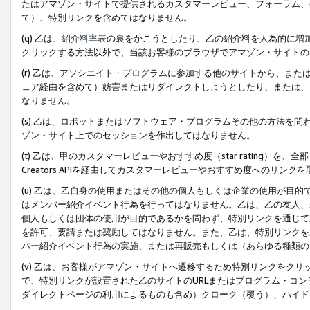
たはアマゾン・サイトで提供されるカスタマーレビュー、フォーラム、
て）、特別リンクを含めてはなりません。
(q) 乙は、
紹介料率表
の裏をかこうとしたり、乙の紹介料を人為的に増
クリックする方法以外で、当該お客様のブラウザでアマゾン・サイトの
(r) 乙は、アソシエイト・プログラムに参加する他のサイトから、ま
ェア経由を含めて）妨害またはリダイレクトしようとしたり、または、
なりません。
(s) 乙は、ロボットまたはソフトウェア・プログラムその他の方法を
ゾン・サイト上でのセッションを作出してはなりません。
(t) 乙は、甲のカスタマーレビューやおすすめ度（star rating
Creators APIを経由してカスタマーレビューやおすすめ度へのリンク
(u) 乙は、乙自身の使用またはその他の個人もしくは企業の使用が目
はメンバー紹介イベント行為を行ってはなりません。乙は、乙の友人、
個人もしくは団体の使用が目的であるかを問わず、特別リンクを通じて
を許可、要請または奨励してはなりません。また、乙は、特別リンクを
バー紹介イベント行為の実施、または再販売もしくは（あらゆる種類の
(v) 乙は、お客様がアマゾン・サイトへ遷移するため特別リンクをク
で、特別リンクが設置された乙のサイトのURLまたはプログラム・コ
ダイレクトページの利用によるものも含め）クローク（覆う）、ハイド