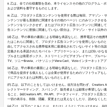
ii. 乙は、全ての仕様書類を含め、本ライセンスその他のプログラム
および資料を遵守するものとします。
iii. 乙は、プロダクト広告コンテンツを使用する際は毎回、アマゾ
ンテンツが最も直接的に関連するその他のページ）にのみリンクさせる
ンテンツをリンクさせず、またはプロダクト広告コンテンツに関連して
告コンテンツに密接に関連していない部分は、アマゾン・サイト以外の
(d) 乙は、甲の事前の書面による明確な承諾なしに、携帯電話その他
たはこれらに関連して、プロダクト広告コンテンツを使用しないものと
由してアクセスされる携帯端末用に最適化されていないサイト等の当該端
定義される承認されたモバイル・アプリケーション、または(3)いか
ブルまたは衛星ボックス、ストリーミングビデオプレイヤー、ブルーレイ
TV、ソニーBravia、パナソニックViera Cast、Vizioインター
(e) 乙は、甲の事前の書面による明確な承諾なしに、プロダクト広告
で商品を提供する個人もしくは企業が使用するためのソフトウェアもしくはその
ドにアクセスまたは利用しないものとします。
(f) 乙は、以下のことをしてはいけません。(i)方法を問わず、Creator
レクトマーケティング、スパミング、販売者または顧客が希望しない連
ること、(iii)Creators API、PA API、データフィード、プ
一切の表示を、削除、隠蔽、変更または見えなくしたり、読めなくした
(g) 乙は、以下のことをしたり、またはしようとしてはいけません。(