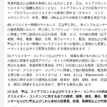
有者利益または権利を取得しないものとします。乙は、ストアフロントに
リエイターに報酬を支払うことなく、ストアフロント上での広告マテリア
ー・プログラムへのクリエイターの参加に関する（テキスト、リンク、
トのコンテンツ、外見、機能、URLおよびその他全ての要素を決定で
(b) クリエイター商標のライセンス 乙は甲に対し、本インフルエン
の最長期間にわたり、甲に対してパブリック・プロフィールへのリンク
に関連して甲に提供される乙の名前、写真、ロゴ、その他の商標（以下
複製、再生、翻案、翻訳、引用、再フォーマット、配信、送信および表
甲はクリエイター商標についてクリエイターが提供した形状から変更し
ーマットまたはサイズ変更を目的とする場合を除きます。）
(c) クリエイター・コンテンツおよびサイト 疑義を避けるためにい
ル提出に関連する該当アマゾン・サイトの利用規約の規定に従い、かつ、
用される場合、米連邦取引委員会（FTC）の広告における推奨・証言
イターが、クリエイター・コンテンツに関連して他の製造業者、配信業
を受け取った場合、クリエイターは、(「#Ad」または「#Sponsor
り決めに関する全ての適用ある法律、政省令、規則、規制、命令、許認
を、開示に関連するものを含めて、遵守する責任も負います。
(d) 免責
甲は、ストアフロントおよびクリエイター・コンテンツの作
クリエイター・コンテンツに対する全ての請求、損害、損失、責任、費
ンサーならびに甲およびこれら各社の従業員、役員、取締役および代表