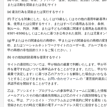
または活動を奨励または含むサイト
(e) 違法行為を奨励または実行するサイト
(f) 子どもを対象にした、もしくは13歳もしくはその他の適用年齢
集、使用または公開するサイト、またはすべての適用ある法令、条例、
制ルール、判決、判断、または子どもの保護に関連する適用ある政府当局の要
6501-6506)もしくはこれらに基づき公布された規則、または児童オ
(g) 甲またはその関連会社の商標や、甲またはその関連会社の商標の
ID、またはソーシャルネットワークサイトのユーザー名、グループ名
甲の商標の非包括的リストをご覧ください。）
(h) その他知的財産権を侵害するサイト
サイトの適切性については、甲が独自の裁量で判断いたします。甲が不
件を遵守すればいつでも再申込みすることができます。ただし、甲が1)
裁量で決定します）に基づき乙のアカウントを解除した場合はいかなる
うとすることはできません。
お問い合わせフォーム
の「運営規約違反に
承認手続を開始することができます。
乙は、アソシエイト・プログラムへの参加申込フォームに記載した情報
メールアドレスその他の連絡先情報および乙のサイトの識別情報などを
せん。甲は、アソシエイト・プログラムおよび本規約に関する通知（も
登録されたその時点で最新の電子メールアドレス宛てに送信することが