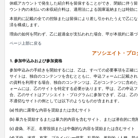
休眠アカウントで発生した紹介料を留保することができ、閉鎖に伴う留
ウント内の未払いの未収紹介料は、適用法による国庫返納または時効に
本規約に記載の全ての控除または留保により差し引かれたうえで乙にな
済を構成します。
理由の如何を問わず、乙に超過金が支払われた場合、甲が本規約に基づ
ページ上部に戻る
アソシエイト・プロ
1. 参加申込みおよび参加資格
参加申込みの手続きを開始するには、乙は、すべての必要事項を正確に
サイトは、独自のコンテンツを含むとともに、申込フォームに記載され
の資料を利用する場合、独自のコンテンツは、乙がコンテンツに含めた
ォームには、乙のサイトを特定する必要があります。甲は、乙の申込フ
合、乙のサイトはアソシエイト・プログラムに参加できず、乙は、乙の
不適切なサイトの例としては以下のようなものが含まれます。
(a) 性的に露骨な内容を奨励または含むサイト
(b) 暴力を奨励するまたは暴力的内容を含むサイト、または潜在的に
(c) 虚偽、不正、名誉毀損または中傷的な内容を奨励または含むサイト
(d) 不快、迷惑、有害、プライバシー侵害、乱用的、差別的（人種、