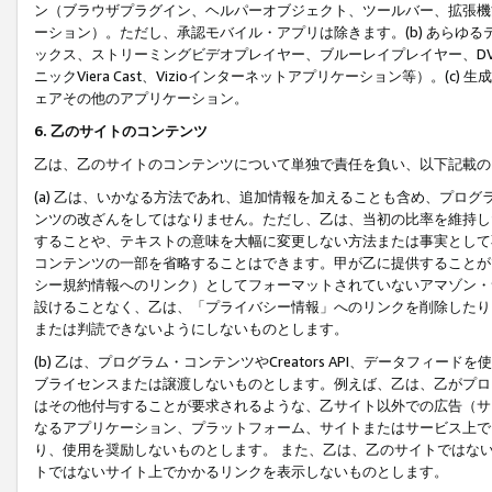
ン（ブラウザプラグイン、ヘルパーオブジェクト、ツールバー、拡張機
ーション）。ただし、承認モバイル・アプリは除きます。(b) あらゆ
ックス、ストリーミングビデオプレイヤー、ブルーレイプレイヤー、DVDプ
ニックViera Cast、Vizioインターネットアプリケーション等）。(
ェアその他のアプリケーション。
6. 乙のサイトのコンテンツ
乙は、乙のサイトのコンテンツについて単独で責任を負い、以下記載の
(a) 乙は、いかなる方法であれ、追加情報を加えることも含め、プロ
ンツの改ざんをしてはなりません。ただし、乙は、当初の比率を維持し
することや、テキストの意味を大幅に変更しない方法または事実として
コンテンツの一部を省略することはできます。甲が乙に提供することが
シー規約情報へのリンク）としてフォーマットされていないアマゾン・
設けることなく、乙は、「プライバシー情報」へのリンクを削除したり
または判読できないようにしないものとします。
(b) 乙は、プログラム・コンテンツやCreators API、データフ
ブライセンスまたは譲渡しないものとします。例えば、乙は、乙がプロ
はその他付与することが要求されるような、乙サイト以外での広告（サ
なるアプリケーション、プラットフォーム、サイトまたはサービス上で
り、使用を奨励しないものとします。 また、乙は、乙のサイトではな
トではないサイト上でかかるリンクを表示しないものとします。