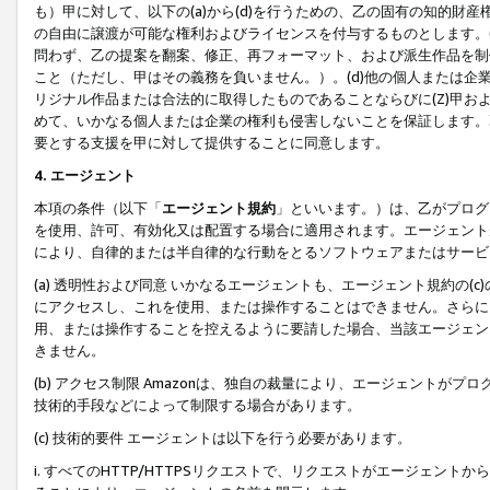
も）甲に対して、以下の(a)から(d)を行うための、乙の固有の知的
の自由に譲渡が可能な権利およびライセンスを付与するものとします。(
問わず、乙の提案を翻案、修正、再フォーマット、および派生作品を制
こと（ただし、甲はその義務を負いません。）。(d)他の個人または企
リジナル作品または合法的に取得したものであることならびに(Z)甲
めて、いかなる個人または企業の権利も侵害しないことを保証します。
要とする支援を甲に対して提供することに同意します。
4. エージェント
本項の条件（以下「
エージェント規約
」といいます。）は、乙がプログ
を使用、許可、有効化又は配置する場合に適用されます。エージェント
により、自律的または半自律的な行動をとるソフトウェアまたはサービ
(a) 透明性および同意 いかなるエージェントも、エージェント規約の
にアクセスし、これを使用、または操作することはできません。さらに、
用、または操作することを控えるように要請した場合、当該エージェン
きません。
(b) アクセス制限 Amazonは、独自の裁量により、エージェント
技術的手段などによって制限する場合があります。
(c) 技術的要件 エージェントは以下を行う必要があります。
i. すべてのHTTP/HTTPSリクエストで、リクエストがエージェ