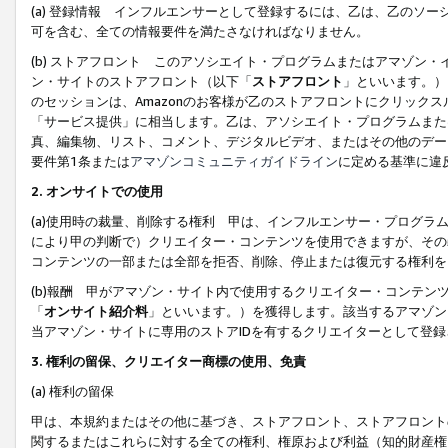
(a) 登録情報 インフルエンサーとして登録するには、乙は、乙のソ
可を含む、全ての情報要件を満たさなければなりません。
(b) ストアフロント このアソシエイト・プログラムまたはアマゾン
ン・サイトのストアフロント（以下「
ストアフロント
」といいます。）
のセッションは、Amazonのお客様が乙のストアフロントにクリック
「サービス提供」に相当します。乙は、アソシエイト・プログラムまた
真、編集物、リスト、コメント、デジタルビデオ、またはその他のデー
要件第1条または
アマゾンコミュニティガイドライン
に定める基準に違
2.
オンサイトでの使用
(a)使用時の裁量、削除する権利 甲は、インフルエンサー・プログラ
により甲の判断で）クリエイター・コンテンツを使用できますが、その
コンテンツの一部または全部を拒否、削除、停止または復元する権利を
(b)報酬 甲がアマゾン・サイト内で使用するクリエイター・コンテン
「
オンサイト紹介料
」といいます。）を獲得します。該当するアマゾン
当アマゾン・サイトに専用のストアIDを有するクリエイターとして登
3.
権利の留保、クリエイター商標の使用、免責
(a) 権利の留保
甲は、本規約またはその他に基づき、ストアフロント、ストアフロント
関するまたはこれらに対する全ての権利、権原および利益（知的財産権