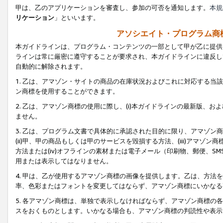
甲は、乙のアプリケーションを審査し、参加の可否を通知します。
本規
リケーション
」といいます。
アソシエイト・プログラム商
本ガイドラインは、プログラム・コンテンツの一部として甲が乙に提供
ラインは常に厳密に遵守することが要求され、本ガイドラインに違反し
自動的に解除されます。
1. 乙は、アマゾン・サイトの商品の在庫状況およびこれに対応する
ン商標を使用することができます。
2. 乙は、アマゾン商標の使用に際し、(i)本ガイドラインの最新版、およ
ません。
3. 乙は、プログラム文書で具体的に承認された目的に限り、アマゾン
(ii)甲、甲の商品もしくは甲のサービスを毀損する方法、(iii)アマ
方法または(iv)オフラインの素材または電子メール（印刷物、郵便、S
用または表示してはなりません。
4. 甲は、乙が使用するアマゾン商標の画像を提供します。乙は、方
率、色彩またはフォントを変更してはならず、アマゾン商標にいかなる
5. 各アマゾン商標は、単独で表示しなければならず、アマゾン商標
スをおくものとします。いかなる場合も、アマゾン商標の判読性や表示