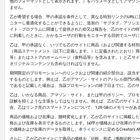
他のフォーマットとして表示されます。）をパラメータとしてアマゾン
ません。
乙が希望する場合、甲の承認を条件として、異なる特別リンクのURL
ニターし最適化することができるように、追加の「サブタグ」アソシエ
イト・プログラムに関連して提供されたID又は報告を、乙のサイトの
に到着したときに、かかるユーザの行動をモニターする目的でユーザに
乙は、甲の承認なく、いつでも乙のサイトに商品（および関連する特別
（商品ステートメント（以下に定義します。）に定義されたとおり）商
等）またはストアのホームページ（食料品等）を含みます。）と乙サイ
オリジナルコンテンツも含めなければなりません。
期間限定のプロモーションへのリンクおよび関連の紹介部分は、該当す
するものとします。例えば、乙がアマゾン・サイトのアパレル部門の商
であると記載した場合は、当該プロモーションの終了日までに、乙のサ
乙は、いかなる商品、アマゾン・サイト、または甲のポリシー、プロモ
誤解を招くような主張をしてはなりません。例えば、乙が乙のサイト上に
合、乙はリンク先のスマートフォンについて、128 GBのメモリーが
商品の価格および在庫は、随時変化します。乙が乙のサイトに掲載した
格および在庫を表示できるものとします。(a)甲が価格および在庫のデータを
の価格および在庫のデータを取得し、
本ライセンス
に定めるCreator
さらに、乙が乙のサイトにて商品の価格を「比較」形式（価格比較ツー