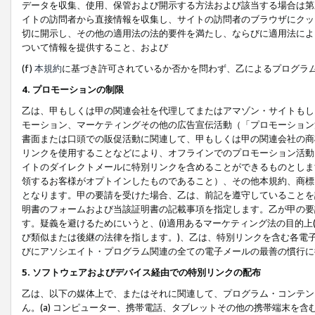
データを収集、使用、保管および開示する方法および該当する場合は第
イトの訪問者から直接情報を収集し、サイトの訪問者のブラウザにクッ
切に開示し、その他の適用法の法的要件を満たし、ならびに適用法によ
ついて情報を提供すること、および
(f)
本規約
に基づき許可されているか否かを問わず、乙によるプログラ
4. プロモーションの制限
乙は、甲もしくは甲の関連会社を代理してまたはアマゾン・サイトもし
モーション、マーケティングその他の広告宣伝活動（「プロモーション
書面または口頭での販促活動に関連して、甲もしくは甲の関連会社の商
リンクを使用することなどにより、オフラインでのプロモーション活動
イトのダイレクトメールに特別リンクを含めることができるものとしま
領するお客様がオプトインしたものであること）、その他本規約、商標
となります。甲の要請を受けた場合、乙は、前記を遵守していることを
明書のフォームおよび当該証明書の記載事項を指定します。乙が甲の要
す。疑義を避けるためにいうと、(i)適用あるマーケティング法の目的上(例
び類似または後継の法律を指します。)、乙は、特別リンクを含む各電子
びにアソシエイト・プログラム関連の全ての電子メールの最善の慣行に
5. ソフトウェアおよびデバイス経由での特別リンクの配布
乙は、以下の媒体上で、またはそれに関連して、プログラム・コンテン
ん。(a) コンピューター、携帯電話、タブレットその他の携帯端末を