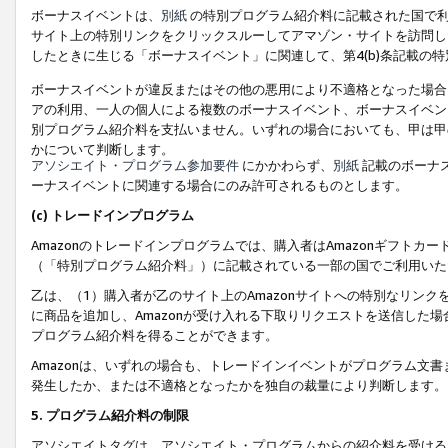
ボーナスイベントは、
別紙
の特別プログラム紹介料に記載された国で利
サイト上の特別リンクをクリックスルーしてアマゾン・サイトを訪問した
したときに生じる「ボーナスイベント」に関連して、第4(b)条記載の
ボーナスイベントが違反またはその他の悪用により不適格となった場合
アの利用、一人の個人による複数のボーナスイベント、ボーナスイベン
別プログラム紹介料を支払いません。いずれの場合においても、甲は甲
かについて判断します。
アソシエイト・プログラム参加要件
にかかわらず、
別紙
記載のボーナ
ーナスイベントに関連する場合にのみ許可されるものとします。
(c) トレードインプログラム
Amazonのトレードインプログラムでは、購入者はAmazonギフト
（「特別プログラム紹介料」）に記載されている一部の国でご利用いた
乙は、（1）購入者が乙のサイト上のAmazonサイトへの特別なリン
に商品を追加し、Amazonが受け入れる下取りリクエストを送信した場
プログラム紹介料を得ることができます。
Amazonは、いずれの場合も、トレードインイベントがプログラム文書
発生したか、または不適格となったかを独自の裁量により判断します。
5. プログラム紹介料の制限
アソシエイトタグは、アソシエイト・プログラムからの紹介料を受ける