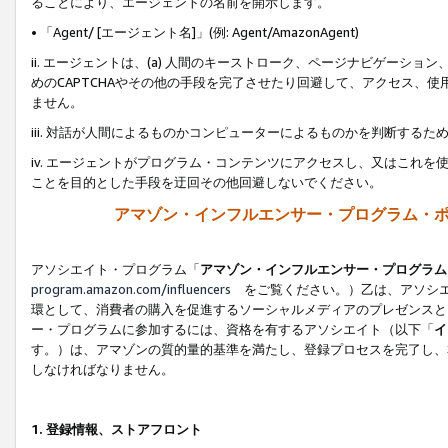
ることにより、エージェントの名前を開示します。
• 「Agent/ [エージェント名]」(例: Agent/AmazonAgent)
ii. エージェントは、(a) 人間のキーストローク、ページナビゲーシ
めのCAPTCHAやその他の手段を完了させたり回避して、アクセス、
ません。
iii. 対話が人間によるものかコンピューターによるものかを判断する
iv. エージェントがプログラム・コンテンツにアクセスし、又はこれ
ことを目的とした手段を迂回その他回避しないでください。
アマゾン・インフルエンサー・プログラム・
アソシエイト・プログラム「
アマゾン・インフルエンサー・プログラム
program.amazon.com/influencers
をご覧ください。）乙は、アソシエ
環として、消費者の購入を促進するソーシャルメディアのプレゼンスと
ー・プログラムに参加するには、資格を有するアソシエイト（以下「
イ
す。）は、アマゾンの質的量的基準を満たし、登録プロセスを完了し、
しなければなりません。
1.
登録情報、ストアフロント