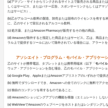
(a)アマゾン・サイトからリンクされるサイト上で販売される商品またはサ
しくはサービス、またはバナー広告、スポンサーリンクもしくはアマゾ
たはサービス）、
(b)乙がアルコール飲料の製造、卸売または頒布のライセンスを有す
に、乙のサイトで宣伝されるアルコール飲料、
(c) 処方薬、またはAmazon Pharmacyが販売するその他の商品、
(d) Amazonが除外すると指定した商品またはサービス。乙は、商品また
ラル上で提供するツールにおいて除外されている場合には、アラートを
アソシエイト・プログラム・モバイル・アプリケー
乙のサイトが携帯電話、タブレットまたは携帯用端末（以下「
モバイル
ウェア・アプリケーションを含む場合、乙のモバイル・アプリケーショ
(a) Google Play、AppleまたはAmazonアプリストアのいずれかで
(b) 無料でダウンロードでき、Amazonへの全てのリンクに無料でアク
(c) 独自のコンテンツを有するものであること、
(d) Amazonのショッピングアプリの機能を模倣（エミュレート）しな
(e) WebViewでAmazonのウェブページをホストまたはレンダリング