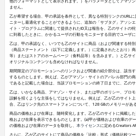
他のフォーマットとして表示されます。）をパラメータとしてアマゾン
ません。
乙が希望する場合、甲の承認を条件として、異なる特別リンクのURL
ニターし最適化することができるように、追加の「サブタグ」アソシエ
イト・プログラムに関連して提供されたID又は報告を、乙のサイトの
に到着したときに、かかるユーザの行動をモニターする目的でユーザに
乙は、甲の承認なく、いつでも乙のサイトに商品（および関連する特別
（商品ステートメント（以下に定義します。）に定義されたとおり）商
等）またはストアのホームページ（食料品等）を含みます。）と乙サイ
オリジナルコンテンツも含めなければなりません。
期間限定のプロモーションへのリンクおよび関連の紹介部分は、該当す
するものとします。例えば、乙がアマゾン・サイトのアパレル部門の商
であると記載した場合は、当該プロモーションの終了日までに、乙のサ
乙は、いかなる商品、アマゾン・サイト、または甲のポリシー、プロモ
誤解を招くような主張をしてはなりません。例えば、乙が乙のサイト上に
合、乙はリンク先のスマートフォンについて、128 GBのメモリーが
商品の価格および在庫は、随時変化します。乙が乙のサイトに掲載した
格および在庫を表示できるものとします。(a)甲が価格および在庫のデータを
の価格および在庫のデータを取得し、
本ライセンス
に定めるCreator
さらに、乙が乙のサイトにて商品の価格を「比較」形式（価格比較ツー