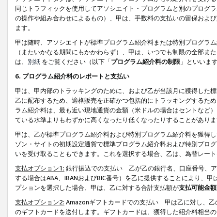
同じトラフィックを使用してアソシエイト・プログラムと別のプログラ
の操作や組み合わせによるもの）、甲は、手数料の支払いの留保および
ます。
甲は随時、アソシエイトが標準プログラム紹介料または特別プログラム
（またいかなる期間にもかかわらず）、甲は、いつでも制限の全部また
は、
別紙
をご覧ください（以下「
プログラム紹介料の制限
」といいま
6. プログラム紹介料のレポートと支払い
甲は、甲内部のトラッキングのために、および乙が当該月に獲得した標
乙に配布するため、適格販売を正確かつ包括的にトラッキングするため
ラム紹介料は、最も近い現地通貨の金額（米ドルの場合はセントなど）
ている水準よりもわずかに高くなったり低くなったりすることがありま
甲は、乙が標準プログラム紹介料および特別プログラム紹介料を獲得し
ゾン・サイトの初期設定通貨で標準プログラム紹介料および特別プログ
いを受け取ることもできます。これを選択する場合、乙は、為替レート
支払オプション1:
銀行振込での支払い 乙が乙の銀行名、口座番号、ア
する場合はABA、IBANおよびBIC番号）を乙に提供することにより
プションを選択した場合、甲は、乙に対する合計支払額が
支払可能金額
支払オプション2:
Amazonギフトカードでの支払い 甲は乙に対し、
のギフトカードを送付します。ギフトカードは、獲得した紹介料相当の