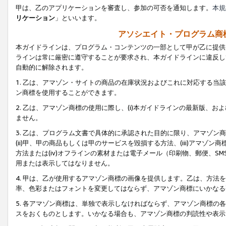
甲は、乙のアプリケーションを審査し、参加の可否を通知します。
本規
リケーション
」といいます。
アソシエイト・プログラム商
本ガイドラインは、プログラム・コンテンツの一部として甲が乙に提供
ラインは常に厳密に遵守することが要求され、本ガイドラインに違反し
自動的に解除されます。
1. 乙は、アマゾン・サイトの商品の在庫状況およびこれに対応する
ン商標を使用することができます。
2. 乙は、アマゾン商標の使用に際し、(i)本ガイドラインの最新版、およ
ません。
3. 乙は、プログラム文書で具体的に承認された目的に限り、アマゾン
(ii)甲、甲の商品もしくは甲のサービスを毀損する方法、(iii)アマ
方法または(iv)オフラインの素材または電子メール（印刷物、郵便、S
用または表示してはなりません。
4. 甲は、乙が使用するアマゾン商標の画像を提供します。乙は、方
率、色彩またはフォントを変更してはならず、アマゾン商標にいかなる
5. 各アマゾン商標は、単独で表示しなければならず、アマゾン商標
スをおくものとします。いかなる場合も、アマゾン商標の判読性や表示