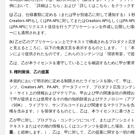
例において、「詳細はこちら」および「詳しくはこちら」をクリックす
(j) 乙は、仕様書類に定める（または甲が別途乙に対して通知する）
Creators APIもしくはPA APIに対してまたはCreators APIもしく
はPA APIにリクエスト送信を行うアプリケーションを作成し公開し
ーにも適用されます。
(k) 乙が乙のアプリケーション上でテキストで構成されるプロダクト
と見えるところに、以下の免責文言を表示するものとします。「［「本
ンにより提供されたものです。これらのコンテンツは「現状有姿」で提
乙は、乙が本ライセンスを遵守していることを確認するために甲が要求
3. 権利留保、乙の提案
本規約において明示的に定める制限されたライセンスを除いて、甲は、
ンツ、Creators API、PA API、データフィード、プロダクト
ト・サイト上の情報およびマテリアル、甲および甲の関連会社の商標お
て甲が提供または使用するその他の知的財産およびテクノロジー（アプ
（SDK）、ライブラリ、サンプルコードおよび関連するマテリアルを
権を含みます。）を留保するものとし、乙は、本ライセンスに基づきこ
乙が甲に対し、プログラム・コンテンツについて、またはアソシエイト
テキストまたはその他の情報もしくはコンテンツを提供した場合、また
案
」と総称します。）、乙は、甲に対して、乙の提案に関する一切の権