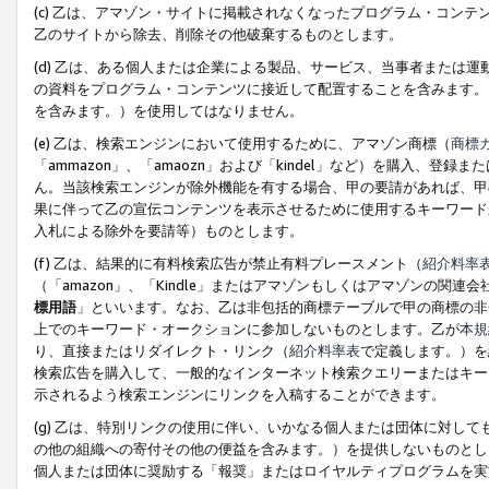
(c) 乙は、アマゾン・サイトに掲載されなくなったプログラム・コン
乙のサイトから除去、削除その他破棄するものとします。
(d) 乙は、ある個人または企業による製品、サービス、当事者または
の資料をプログラム・コンテンツに接近して配置することを含みます。
を含みます。）を使用してはなりません。
(e) 乙は、検索エンジンにおいて使用するために、アマゾン商標（
商標
「ammazon」、「amaozn」および「kindel」など）を購入
ん。当該検索エンジンが除外機能を有する場合、甲の要請があれば、甲
果に伴って乙の宣伝コンテンツを表示させるために使用するキーワード
入札による除外を要請等）ものとします。
(f) 乙は、結果的に有料検索広告が禁止有料プレースメント（
紹介料率
（「amazon」、「Kindle」またはアマゾンもしくはアマゾンの
標用語
」といいます。なお、乙は非包括的商標テーブルで甲の商標の非
上でのキーワード・オークションに参加しないものとします。乙が
本規
り、直接またはリダイレクト・リンク（
紹介料率表
で定義します。）を
検索広告を購入して、一般的なインターネット検索クエリーまたはキー
示されるよう検索エンジンにリンクを入稿することができます。
(g) 乙は、特別リンクの使用に伴い、いかなる個人または団体に対し
の他の組織への寄付その他の便益を含みます。）を提供しないものとし
個人または団体に奨励する「報奨」またはロイヤルティプログラムを実