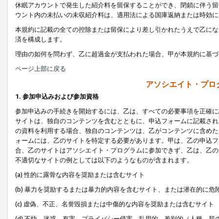
休眠アカウントで発生した紹介料を留保することができ、閉鎖に伴う留
ウント内の未払いの未収紹介料は、適用法による国庫返納または時効に
本規約に記載の全ての控除または留保により差し引かれたうえで乙にな
済を構成します。
理由の如何を問わず、乙に超過金が支払われた場合、甲が本規約に基づ
ページ上部に戻る
アソシエイト・プロ
1. 参加申込みおよび参加資格
参加申込みの手続きを開始するには、乙は、すべての必要事項を正確に
サイトは、独自のコンテンツを含むとともに、申込フォームに記載され
の資料を利用する場合、独自のコンテンツは、乙がコンテンツに含めた
ォームには、乙のサイトを特定する必要があります。甲は、乙の申込フ
合、乙のサイトはアソシエイト・プログラムに参加できず、乙は、乙の
不適切なサイトの例としては以下のようなものが含まれます。
(a) 性的に露骨な内容を奨励または含むサイト
(b) 暴力を奨励するまたは暴力的内容を含むサイト、または潜在的に
(c) 虚偽、不正、名誉毀損または中傷的な内容を奨励または含むサイト
(d) 不快、迷惑、有害、プライバシー侵害、乱用的、差別的（人種、