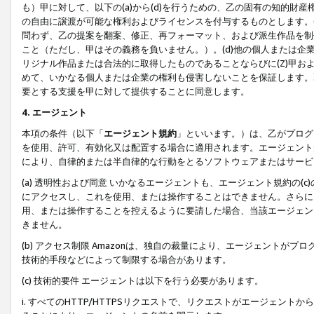
も）甲に対して、以下の(a)から(d)を行うための、乙の固有の知的
の自由に譲渡が可能な権利およびライセンスを付与するものとします。(
問わず、乙の提案を翻案、修正、再フォーマット、および派生作品を制
こと（ただし、甲はその義務を負いません。）。(d)他の個人または企
リジナル作品または合法的に取得したものであることならびに(Z)甲
めて、いかなる個人または企業の権利も侵害しないことを保証します。
要とする支援を甲に対して提供することに同意します。
4. エージェント
本項の条件（以下「
エージェント規約
」といいます。）は、乙がプログ
を使用、許可、有効化又は配置する場合に適用されます。エージェント
により、自律的または半自律的な行動をとるソフトウェアまたはサービ
(a) 透明性および同意 いかなるエージェントも、エージェント規約の
にアクセスし、これを使用、または操作することはできません。さらに、
用、または操作することを控えるように要請した場合、当該エージェン
きません。
(b) アクセス制限 Amazonは、独自の裁量により、エージェント
技術的手段などによって制限する場合があります。
(c) 技術的要件 エージェントは以下を行う必要があります。
i. すべてのHTTP/HTTPSリクエストで、リクエストがエージェ