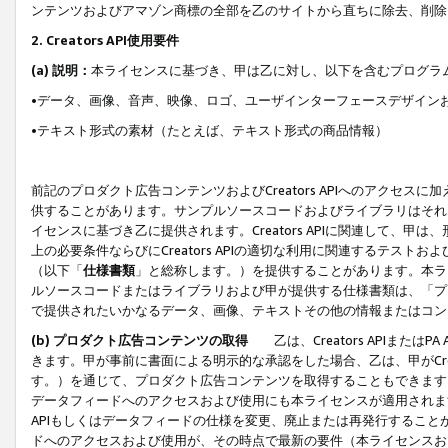
ンテンツおよびアマゾン商標の全部を乙のサイトから直ちに除去、削除
2. Creators API使用要件
(a) 説明：
本ライセンスに基づき、甲は乙に対し、以下を含むプログラ
•データ、画像、音声、映像、ロゴ、ユーザインターフェースデザイン
•テキスト形式の素材（たとえば、テキスト形式の商品情報）
前記のプロダクト広告コンテンツおよびCreators APIへのアクセスに
供することがあります。サンプルソースコードおよびライブラリはそれ
イセンスに基づき乙に提供されます。Creators APIに関連して
上の必要条件ならびにCreators APIの適切な利用に関連するテ
（以下「
仕様書類
」と総称します。）を提供することがあります。本ラ
ルソースコードまたはライブラリおよび甲が提供する仕様書類は、「プ
で提供されたいかなるデータ、画像、テキストその他の情報またはコン
(b) プロダクト広告コンテンツの取得
乙は、Creators APIま
きます。甲が事前に書面による明示的な承認をした場合、乙は、甲がCreator
す。）を通じて、プロダクト広告コンテンツを取得することもできます
データフィードへのアクセスおよび使用にも本ライセンスが適用されます。乙は
APIもしくはデータフィードの仕様を変更、廃止または再発行することがで
ドへのアクセスおよび使用が、その時点で最新の要件（本ライセンスお