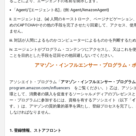
ることにより、エージェントの名前を開示します。
• 「Agent/ [エージェント名]」(例: Agent/AmazonAgent)
ii. エージェントは、(a) 人間のキーストローク、ページナビゲーシ
めのCAPTCHAやその他の手段を完了させたり回避して、アクセス、
ません。
iii. 対話が人間によるものかコンピューターによるものかを判断する
iv. エージェントがプログラム・コンテンツにアクセスし、又はこれ
ことを目的とした手段を迂回その他回避しないでください。
アマゾン・インフルエンサー・プログラム・
アソシエイト・プログラム「
アマゾン・インフルエンサー・プログラム
program.amazon.com/influencers
をご覧ください。）乙は、アソシエ
環として、消費者の購入を促進するソーシャルメディアのプレゼンスと
ー・プログラムに参加するには、資格を有するアソシエイト（以下「
イ
す。）は、アマゾンの質的量的基準を満たし、登録プロセスを完了し、
しなければなりません。
1.
登録情報、ストアフロント