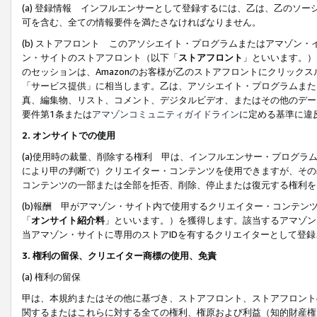
(a) 登録情報 インフルエンサーとして登録するには、乙は、乙のソ
可を含む、全ての情報要件を満たさなければなりません。
(b) ストアフロント このアソシエイト・プログラムまたはアマゾン
ン・サイトのストアフロント（以下「
ストアフロント
」といいます。）
のセッションは、Amazonのお客様が乙のストアフロントにクリック
「サービス提供」に相当します。乙は、アソシエイト・プログラムまた
真、編集物、リスト、コメント、デジタルビデオ、またはその他のデー
要件第1条または
アマゾンコミュニティガイドライン
に定める基準に違
2.
オンサイトでの使用
(a)使用時の裁量、削除する権利 甲は、インフルエンサー・プログラ
により甲の判断で）クリエイター・コンテンツを使用できますが、その
コンテンツの一部または全部を拒否、削除、停止または復元する権利を
(b)報酬 甲がアマゾン・サイト内で使用するクリエイター・コンテン
「
オンサイト紹介料
」といいます。）を獲得します。該当するアマゾン
当アマゾン・サイトに専用のストアIDを有するクリエイターとして登
3.
権利の留保、クリエイター商標の使用、免責
(a) 権利の留保
甲は、本規約またはその他に基づき、ストアフロント、ストアフロント
関するまたはこれらに対する全ての権利、権原および利益（知的財産権