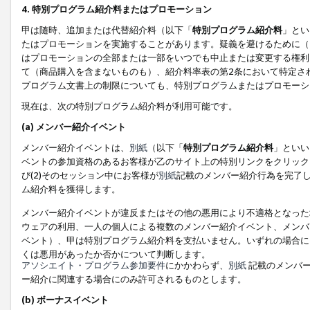
4. 特別プログラム紹介料またはプロモーション
甲は随時、追加または代替紹介料（以下「
特別プログラム紹介料
」とい
たはプロモーションを実施することがあります。疑義を避けるために（
はプロモーションの全部または一部をいつでも中止または変更する権利
て（商品購入を含まないものも）、紹介料率表の第2条において特定さ
プログラム文書上の制限についても、特別プログラムまたはプロモーシ
現在は、次の特別プログラム紹介料が利用可能です。
(a) メンバー紹介イベント
メンバー紹介イベントは、
別紙
（以下「
特別プログラム紹介料
」といい
ベントの参加資格のあるお客様が乙のサイト上の特別リンクをクリック
び(2)そのセッション中にお客様が
別紙
記載のメンバー紹介行為を完了
ム紹介料を獲得します。
メンバー紹介イベントが違反またはその他の悪用により不適格となった
ウェアの利用、一人の個人による複数のメンバー紹介イベント、メンバ
ベント）、甲は特別プログラム紹介料を支払いません。いずれの場合に
くは悪用があったか否かについて判断します。
アソシエイト・プログラム参加要件
にかかわらず、
別紙
記載のメンバー
ー紹介に関連する場合にのみ許可されるものとします。
(b) ボーナスイベント