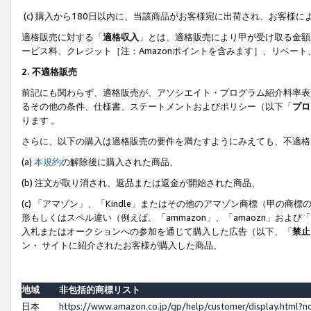
(c) 購入から180日以内に、当該商品がお客様宛に出荷され、お客
適格販売に対する「
適格収入
」とは、適格販売により甲が受け取る金額
ービス料、クレジット［注：Amazonポイントを含みます］、リベー
2. 不適格販売
前記にも関わらず、適格販売が、アソシエイト・プログラム紹介料率表
るその他の条件、仕様書、ステートメントおよびポリシー（以下「
プロ
ります 。
さらに、以下の購入は適格販売の要件を満たすようにみえても、不適格
(a)
本規約
の解除後に購入された商品、
(b) 注文が取り消され、返品または返金が開始された商品、
(c) 「アマゾン」、「Kindle」またはその他のアマゾン商標（甲
形もしくはスペル違い（例えば、「ammazon」、「amaozn」およ
入札またはオークションへの参加を通じて購入した広告（以下、「
禁止
ン・ サイトに紹介されたお客様が購入した商品、
地域
非包括的商標リスト
日本
https://www.amazon.co.jp/gp/help/customer/display.html