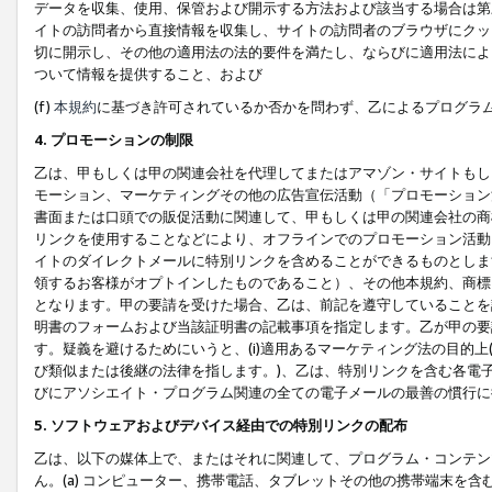
データを収集、使用、保管および開示する方法および該当する場合は第
イトの訪問者から直接情報を収集し、サイトの訪問者のブラウザにクッ
切に開示し、その他の適用法の法的要件を満たし、ならびに適用法によ
ついて情報を提供すること、および
(f)
本規約
に基づき許可されているか否かを問わず、乙によるプログラ
4. プロモーションの制限
乙は、甲もしくは甲の関連会社を代理してまたはアマゾン・サイトもし
モーション、マーケティングその他の広告宣伝活動（「プロモーション
書面または口頭での販促活動に関連して、甲もしくは甲の関連会社の商
リンクを使用することなどにより、オフラインでのプロモーション活動
イトのダイレクトメールに特別リンクを含めることができるものとしま
領するお客様がオプトインしたものであること）、その他本規約、商標
となります。甲の要請を受けた場合、乙は、前記を遵守していることを
明書のフォームおよび当該証明書の記載事項を指定します。乙が甲の要
す。疑義を避けるためにいうと、(i)適用あるマーケティング法の目的上(例
び類似または後継の法律を指します。)、乙は、特別リンクを含む各電子
びにアソシエイト・プログラム関連の全ての電子メールの最善の慣行に
5. ソフトウェアおよびデバイス経由での特別リンクの配布
乙は、以下の媒体上で、またはそれに関連して、プログラム・コンテン
ん。(a) コンピューター、携帯電話、タブレットその他の携帯端末を