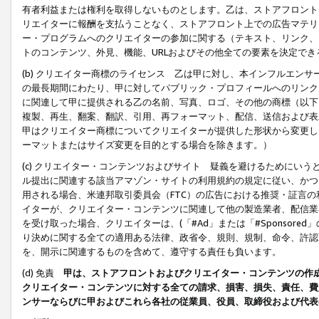
有者利益または権利を取得しないものとします。乙は、ストアフロントに
リエイターに報酬を支払うことなく、ストアフロント上での広告マテリア
ー・プログラムへのクリエイターの参加に関する（テキスト、リンク、
トのコンテンツ、外見、機能、URLおよびその他全ての要素を決定で
(b) クリエイター商標のライセンス 乙は甲に対し、本インフルエン
の最長期間にわたり、甲に対してパブリック・プロフィールへのリンク
に関連して甲に提供される乙の名前、写真、ロゴ、その他の商標（以下
複製、再生、翻案、翻訳、引用、再フォーマット、配信、送信および表
甲はクリエイター商標についてクリエイターが提供した形状から変更し
ーマットまたはサイズ変更を目的とする場合を除きます。）
(c) クリエイター・コンテンツおよびサイト 疑義を避けるためにい
ル提出に関連する該当アマゾン・サイトの利用規約の規定に従い、かつ、
用される場合、米連邦取引委員会（FTC）の広告における推奨・証言
イターが、クリエイター・コンテンツに関連して他の製造業者、配信業
を受け取った場合、クリエイターは、(「#Ad」または「#Sponsor
り決めに関する全ての適用ある法律、政省令、規則、規制、命令、許認
を、開示に関連するものを含めて、遵守する責任も負います。
(d) 免責
甲は、ストアフロントおよびクリエイター・コンテンツの作
クリエイター・コンテンツに対する全ての請求、損害、損失、責任、費
ンサーならびに甲およびこれら各社の従業員、役員、取締役および代表