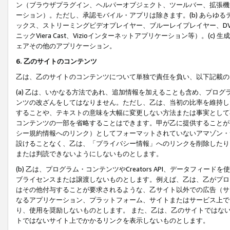
ン（ブラウザプラグイン、ヘルパーオブジェクト、ツールバー、拡張機
ーション）。ただし、承認モバイル・アプリは除きます。(b) あらゆ
ックス、ストリーミングビデオプレイヤー、ブルーレイプレイヤー、DVDプ
ニックViera Cast、Vizioインターネットアプリケーション等）。(
ェアその他のアプリケーション。
6. 乙のサイトのコンテンツ
乙は、乙のサイトのコンテンツについて単独で責任を負い、以下記載の
(a) 乙は、いかなる方法であれ、追加情報を加えることも含め、プロ
ンツの改ざんをしてはなりません。ただし、乙は、当初の比率を維持し
することや、テキストの意味を大幅に変更しない方法または事実として
コンテンツの一部を省略することはできます。甲が乙に提供することが
シー規約情報へのリンク）としてフォーマットされていないアマゾン・
設けることなく、乙は、「プライバシー情報」へのリンクを削除したり
または判読できないようにしないものとします。
(b) 乙は、プログラム・コンテンツやCreators API、データフ
ブライセンスまたは譲渡しないものとします。例えば、乙は、乙がプロ
はその他付与することが要求されるような、乙サイト以外での広告（サ
なるアプリケーション、プラットフォーム、サイトまたはサービス上で
り、使用を奨励しないものとします。 また、乙は、乙のサイトではな
トではないサイト上でかかるリンクを表示しないものとします。