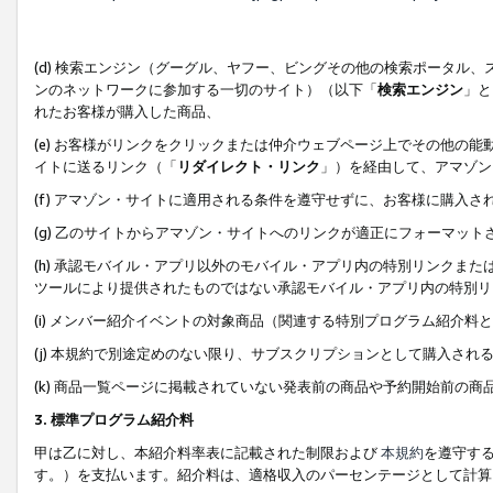
(d) 検索エンジン（グーグル、ヤフー、ビングその他の検索ポータル
ンのネットワークに参加する一切のサイト）（以下「
検索エンジン
」と
れたお客様が購入した商品、
(e) お客様がリンクをクリックまたは仲介ウェブページ上でその他の
イトに送るリンク（「
リダイレクト・リンク
」）を経由して、アマゾン
(f) アマゾン・サイトに適用される条件を遵守せずに、お客様に購入さ
(g) 乙のサイトからアマゾン・サイトへのリンクが適正にフォーマッ
(h) 承認モバイル・アプリ以外のモバイル・アプリ内の特別リンクまたはC
ツールにより提供されたものではない承認モバイル・アプリ内の特別リ
(i) メンバー紹介イベントの対象商品（関連する特別プログラム紹介料と
(j) 本規約で別途定めのない限り、サブスクリプションとして購入され
(k) 商品一覧ページに掲載されていない発表前の商品や予約開始前の商
3. 標準プログラム紹介料
甲は乙に対し、本紹介料率表に記載された制限および
本規約
を遵守す
す。）を支払います。紹介料は、適格収入のパーセンテージとして計算