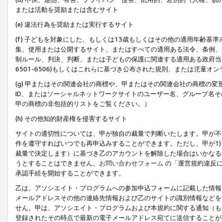
または活動を奨励または含むサイト
(e) 違法行為を奨励または実行するサイト
(f) 子どもを対象にした、もしくは13歳もしくはその他の適用年齢
集、使用または公開するサイト、またはすべての適用ある法令、条例、
制ルール、判決、判断、または子どもの保護に関連する適用ある政府当局の要
6501-6506)もしくはこれらに基づき公布された規則、または児童オ
(g) 甲またはその関連会社の商標や、甲またはその関連会社の商標の
ID、またはソーシャルネットワークサイトのユーザー名、グループ名
甲の商標の非包括的リストをご覧ください。）
(h) その他知的財産権を侵害するサイト
サイトの適切性については、甲が独自の裁量で判断いたします。甲が不
件を遵守すればいつでも再申込みすることができます。ただし、甲が1)
裁量で決定します）に基づき乙のアカウントを解除した場合はいかなる
うとすることはできません。
お問い合わせフォーム
の「運営規約違反に
承認手続を開始することができます。
乙は、アソシエイト・プログラムへの参加申込フォームに記載した情報
メールアドレスその他の連絡先情報および乙のサイトの識別情報などを
せん。甲は、アソシエイト・プログラムおよび本規約に関する通知（も
登録されたその時点で最新の電子メールアドレス宛てに送信することが