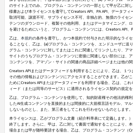
のサイト上でのみ、プログラム・コンテンツの一部として甲が乙に対し
様書および本ライセンスを遵守してCreators API、PA API、
取消可能、譲渡不可、サブライセンス不可、非独占的、無償のライセン
テンツのダウンロード、複製その他利用、またはデータマイニング、ロ
を避けるためにいうと、プログラム・コンテンツには、Creators AP
乙は、
本規約
の条件を遵守し、かつ本規約で付与された明示的なライセ
ることなく、乙は、(a)プログラム・コンテンツを、エンドユーザに
グラム・コンテンツに対してまたはこれに関連してリンクしたり、アマ
サイトのうちプログラム・コンテンツに密接に関連しない部分には、ア
コンテンツを、アマゾン・サイトの関連の商品詳細ページまたは他の関
Creators APIまたはデータフィードを利用することにより、乙は、
その他の情報およびコンテンツにアクセスすることができます。乙がこ
ためにCreators APIまたはデータフィードを利用する場合、乙は、こ
ィード（または同等のサービス）に適用されるライセンス契約の規定を
乙は、プログラム・コンテンツを使用して、知的財産権その他法的権利
したAI生成コンテンツを直接的または間接的に大規模言語モデル、マ
しないものとし、また、第三者をしてこれを行わせないものとします。
本ライセンスは、乙がプログラム文書（紹介料率表にて定義します。）
終了します。さらに、甲は、乙に対して書面で通知することにより、本
場合または甲が随時要請する場合、乙は、プログラム・コンテンツ（Cre