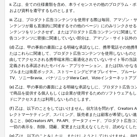
ii. 乙は、全ての仕様書類を含め、本ライセンスその他のプログラム
および資料を遵守するものとします。
iii. 乙は、プロダクト広告コンテンツを使用する際は毎回、アマゾ
ンテンツが最も直接的に関連するその他のページ）にのみリンクさせる
ンテンツをリンクさせず、またはプロダクト広告コンテンツに関連して
告コンテンツに密接に関連していない部分は、アマゾン・サイト以外の
(d) 乙は、甲の事前の書面による明確な承諾なしに、携帯電話その他
たはこれらに関連して、プロダクト広告コンテンツを使用しないものと
由してアクセスされる携帯端末用に最適化されていないサイト等の当該端
定義される承認されたモバイル・アプリケーション、または(3)いか
ブルまたは衛星ボックス、ストリーミングビデオプレイヤー、ブルーレイ
TV、ソニーBravia、パナソニックViera Cast、Vizioインター
(e) 乙は、甲の事前の書面による明確な承諾なしに、プロダクト広告
で商品を提供する個人もしくは企業が使用するためのソフトウェアもしくはその
ドにアクセスまたは利用しないものとします。
(f) 乙は、以下のことをしてはいけません。(i)方法を問わず、Creator
レクトマーケティング、スパミング、販売者または顧客が希望しない連
ること、(iii)Creators API、PA API、データフィード、プ
一切の表示を、削除、隠蔽、変更または見えなくしたり、読めなくした
(g) 乙は、以下のことをしたり、またはしようとしてはいけません。(