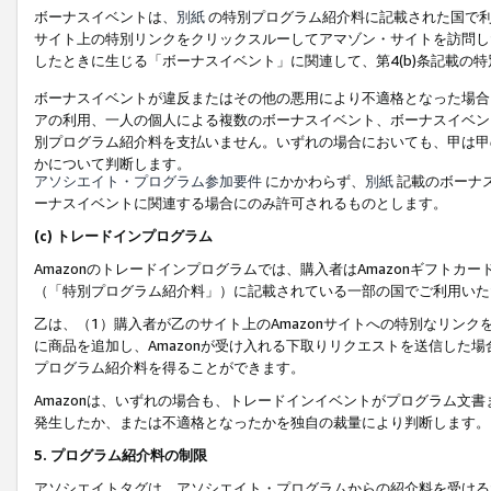
ボーナスイベントは、
別紙
の特別プログラム紹介料に記載された国で利
サイト上の特別リンクをクリックスルーしてアマゾン・サイトを訪問した
したときに生じる「ボーナスイベント」に関連して、第4(b)条記載の
ボーナスイベントが違反またはその他の悪用により不適格となった場合
アの利用、一人の個人による複数のボーナスイベント、ボーナスイベン
別プログラム紹介料を支払いません。いずれの場合においても、甲は甲
かについて判断します。
アソシエイト・プログラム参加要件
にかかわらず、
別紙
記載のボーナ
ーナスイベントに関連する場合にのみ許可されるものとします。
(c) トレードインプログラム
Amazonのトレードインプログラムでは、購入者はAmazonギフト
（「特別プログラム紹介料」）に記載されている一部の国でご利用いた
乙は、（1）購入者が乙のサイト上のAmazonサイトへの特別なリン
に商品を追加し、Amazonが受け入れる下取りリクエストを送信した場
プログラム紹介料を得ることができます。
Amazonは、いずれの場合も、トレードインイベントがプログラム文書
発生したか、または不適格となったかを独自の裁量により判断します。
5. プログラム紹介料の制限
アソシエイトタグは、アソシエイト・プログラムからの紹介料を受ける