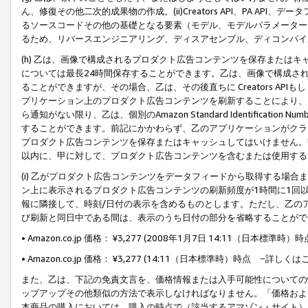
ん、修復その他二次的成果物の作成。(ii)Creators API、PA 
るソースコードその他の基礎となる要素（モデル、モデルパラメーター
るため、リバースエンジニアリング、ディスアセンブル、ディコンパイ
(h) 乙は、画像で構成されるプロダクト広告コンテンツを保存または
については最長24時間保存することができます。乙は、画像で構成さ
ることができますが、その場合、乙は、その後直ちに Creators AP
プリケーション上のプロダクト広告コンテンツを刷新することにより、
ら通知がない限り、乙は、個別のAmazon Standard Identification Nu
することができます。前記にかかわらず、乙のアプリケーションがクラ
プロダクト広告コンテンツを保存またはキャッシュしてはいけません。
以内に、甲に対して、プロダクト広告コンテンツを含むまたは使用する
(i) 乙がプロダクト広告コンテンツをデータフィードから取得する場合または
ン上に表示されるプロダクト広告コンテンツの刷新頻度が1時間に1回
報に隣接して、時刻/日付の表示を含めるものとします。ただし、乙の
び刷新と同日中である間は、表示のうち日付の部分を省略することがで
• Amazon.co.jp 価格： ¥3,277 (2008年1月7日 14:11（日本標準
• Amazon.co.jp 価格： ¥3,277 (14:11（日本標準時）時点 −詳しくは
また、乙は、下記の免責文言を、価格情報または入手可能性についての
ップアップその他類似の方法で表示しなければなりません。「価格およ
本商品の購入においては、購入の時点で（該当するアマゾン・サイト）