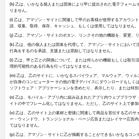
(h) 乙は、いかなる個人または団体により甲に提出された電子フォー
りません。
(i) 乙は、アマゾン・サイトに関連して甲のお客様が使用するアカウ
請、収集、取得、保存、キャッシュ、もしくは使用してはなりません。
(j) 乙は、アマゾン・サイトのボタン、リンクその他の機能を、変更
(k) 乙は、他の個人または団体を代理して、アマゾン・サイトにおい
行為をするのを承認、支援または奨励してはなりません。
(l) 乙は、甲と乙との関係について、または何らかの機能もしくは取
理的可能性のある行為を行ってはなりません。
(m) 乙は、乙のサイトに、いかなるスパイウェア、マルウェア、ウィ
が自身のコンピューター その他の電子デバイスにダウンロードもしく
ソフトウェア・アプリケーションを含めたり、表示したり、または特別
(n) 乙は、モバイル・アプリ内に組み込まれたアプリ内ウェブブラウザ
イトの中でフレーム化してはなりません。ただし、乙のサイト上で参加
(o) 乙は、乙のサイト上の素材と密接に関連して商品を宣伝する乙の
ー・ウィンドウ、トランジショナル・ページ広告またはレイヤー広告内
てはなりません。
(p) 乙は、アマゾン・サイトに乙が掲載することができるいかなるコ