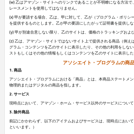
(w) 乙はアマゾン・サイトへのリンクであることが不明瞭になる方法
レースメントを使用してはなりません。
(x) 甲が要請する場合、乙は、甲に対して、乙が（プログラム・ポリ
を提供するものとします。乙が甲の要請にしたがって証明書を提供しな
(y) 甲が別途合意しない限り、乙のサイトは、価格のトラッキングお
(z) 乙は、アマゾン・サイトではないサイト上で提供される商品（例
グラム・コンテンツを乙のサイトに表示したり、その他の利用をしない
ストもしくはその他の情報もしくはコンテンツを乙のサイトに表示した
アソシエイト・プログラムの商
1. 商品
アソシエイト・プログラムにおける「商品」とは、本商品ステートメン
物理的またはデジタルの商品を指します。
2. サービス
現時点において、アマゾン・ホーム・サービス以外のサービスについて
3. 除外商品
前記にかかわらず、以下のアイテムおよびサービスは、現時点において
といいます。）