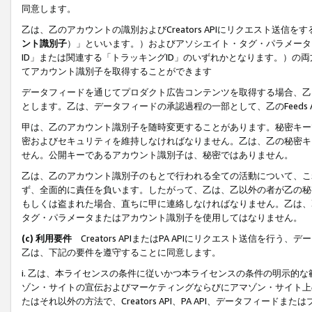
同意します。
乙は、乙のアカウントの識別およびCreators APIにリクエスト送
ント識別子
）」といいます。）およびアソシエイト・タグ・パラメータ（
ID」または関連する「トラッキングID」のいずれかとなります。）の両方
てアカウント識別子を取得することができます
データフィードを通じてプロダクト広告コンテンツを取得する場合、乙は、Cre
とします。乙は、データフィードの承認過程の一部として、乙のFeeds
甲は、乙のアカウント識別子を随時変更することがあります。秘密キー
密およびセキュリティを維持しなければなりません。乙は、乙の秘密キ
せん。公開キーであるアカウント識別子は、秘密ではありません。
乙は、乙のアカウント識別子のもとで行われる全ての活動について、こ
ず、全面的に責任を負います。したがって、乙は、乙以外の者が乙の秘
もしくは盗まれた場合、直ちに甲に連絡しなければなりません。乙は、
タグ・パラメータまたはアカウント識別子を使用してはなりません。
(c) 利用要件
Creators APIまたはPA APIにリクエスト送信を
乙は、下記の要件を遵守することに同意します。
i. 乙は、本ライセンスの条件に従いかつ本ライセンスの条件の明示的
ゾン・サイトの宣伝およびマーケティングならびにアマゾン・サイト上
たはそれ以外の方法で、Creators API、PA API、データフィー