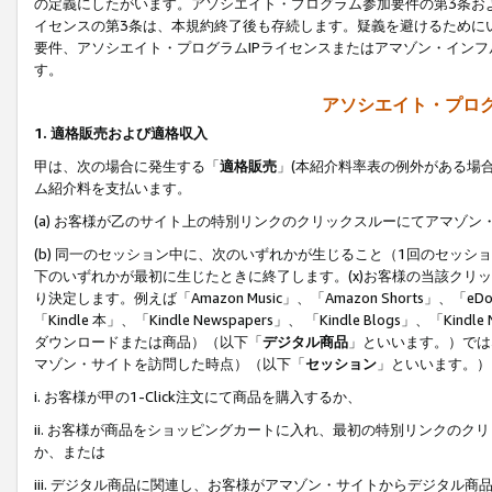
の定義にしたがいます。アソシエイト・プログラム参加要件の第3条お
イセンスの第3条は、本規約終了後も存続します。疑義を避けるためにい
要件、アソシエイト・プログラムIPライセンスまたはアマゾン・イン
す。
アソシエイト・プログ
1. 適格販売および適格収入
甲は、次の場合に発生する「
適格販売
」(本紹介料率表の例外がある場
ム紹介料を支払います。
(a) お客様が乙のサイト上の特別リンクのクリックスルーにてアマゾン
(b) 同一のセッション中に、次のいずれかが生じること（1回のセッ
下のいずれかが最初に生じたときに終了します。(x)お客様の当該クリッ
り決定します。例えば「Amazon Music」、「Amazon Shorts」、「eDo
「Kindle 本」、「Kindle Newspapers」、 「Kindle Blogs」、「
ダウンロードまたは商品）（以下「
デジタル商品
」といいます。）では
マゾン・サイトを訪問した時点）（以下「
セッション
」といいます。）
i. お客様が甲の1-Click注文にて商品を購入するか、
ii. お客様が商品をショッピングカートに入れ、最初の特別リンクの
か、または
iii. デジタル商品に関連し、お客様がアマゾン・サイトからデジタ