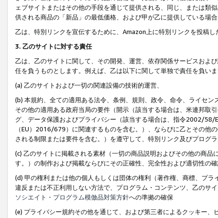
ェブサイトまたはその他の手段を通じて提供される、同じ、または類似
供される商品の「新品」の最低価格、および甲が乙に提供している場合
乙は、特別リンクを宣伝するために、Amazon上に特別リンクを投稿し
3. 乙のサイトに対する責任
乙は、乙のサイトに関して、その開発、運営、依存関係サービスおよび
任を負うものとします。例えば、乙は以下に関して単独で責任を負いま
(a) 乙のサイトおよび一切の関連設備の技術的運営、
(b) 本規約、全ての適用ある法令、条例、規則、政令、命令、ライセ
その他の適用ある政府当局の要件（開示（該当する場合は、米連邦取引
グ、データ保護およびプライバシー（該当する場合は、指令2002/58
（EU）2016/679）に関連するものを含む。）、ならびに乙とそ
される制限または要件を含む。）を遵守して、特別リンク及びプログラ
(c) 乙のサイトに掲載される素材（一切の商品説明およびその他の商
す。）の制作および掲載ならびにその正確性、完全性および適切性の確
(d) 甲の権利または他の個人もしくは団体の権利（著作権、商標、プ
違反または不正利用しない方法で、プログラム・コンテンツ、乙のサイ
ソシエイト・プログラム模倣品対策方針
への準拠の確保
(e) プライバシー規約その他を通じて、および第三者によるクッキー