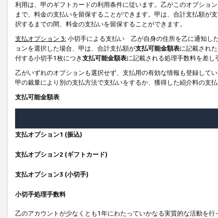
利用は、甲のギフトカードの利用条件に従います。乙がこのオプション
まで、料金の支払いを留保することができます。甲は、合計支払額が支
択するまでの間、料金の支払いを留保することができます。
支払オプション 3:
小切手による支払い 乙が自身の住所を乙に通知し
ョンを選択した場合、甲は、合計支払額が
支払可能金額表
に記載された
付する小切手1枚につき
支払可能金額表
に記載される処理手数料を差し
乙がいずれのオプションも選択せず、支払用の有効な情報も登録してい
甲の裁量により別の支払方法で支払いをするか、獲得した紹介料の支払
支払可能金額表
支払オプション1 (振込)
支払オプション2 (ギフトカード)
支払オプション3 (小切手)
小切手処理手数料
乙のアカウントが少なくとも1年にわたっていかなる実質的な活動を行