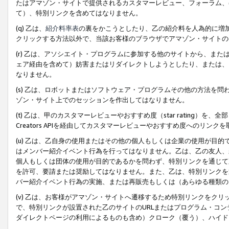
たはアマゾン・サイトで提供されるカスタマーレビュー、フォーラム、
て）、特別リンクを含めてはなりません。
(q) 乙は、
紹介料率表
の裏をかこうとしたり、乙の紹介料を人為的に増
クリックする方法以外で、当該お客様のブラウザでアマゾン・サイトの
(r) 乙は、アソシエイト・プログラムに参加する他のサイトから、ま
ェア経由を含めて）妨害またはリダイレクトしようとしたり、または、
なりません。
(s) 乙は、ロボットまたはソフトウェア・プログラムその他の方法を
ゾン・サイト上でのセッションを作出してはなりません。
(t) 乙は、甲のカスタマーレビューやおすすめ度（star rating
Creators APIを経由してカスタマーレビューやおすすめ度へのリンク
(u) 乙は、乙自身の使用またはその他の個人もしくは企業の使用が目
はメンバー紹介イベント行為を行ってはなりません。乙は、乙の友人、
個人もしくは団体の使用が目的であるかを問わず、特別リンクを通じて
を許可、要請または奨励してはなりません。また、乙は、特別リンクを
バー紹介イベント行為の実施、または再販売もしくは（あらゆる種類の
(v) 乙は、お客様がアマゾン・サイトへ遷移するため特別リンクをク
で、特別リンクが設置された乙のサイトのURLまたはプログラム・コ
ダイレクトページの利用によるものも含め）クローク（覆う）、ハイド