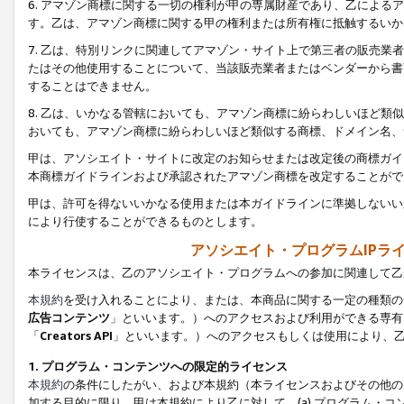
6. アマゾン商標に関する一切の権利が甲の専属財産であり、乙によ
す。乙は、アマゾン商標に関する甲の権利または所有権に抵触するいか
7. 乙は、特別リンクに関連してアマゾン・サイト上で第三者の販売
たはその他使用することについて、当該販売業者またはベンダーから書
することはできません。
8. 乙は、いかなる管轄においても、アマゾン商標に紛らわしいほど
おいても、アマゾン商標に紛らわしいほど類似する商標、ドメイン名、
甲は、アソシエイト・サイトに改定のお知らせまたは改定後の商標ガイ
本商標ガイドラインおよび承認されたアマゾン商標を改定することがで
甲は、許可を得ないいかなる使用または本ガイドラインに準拠しないい
により行使することができるものとします。
アソシエイト・プログラムIPラ
本ライセンスは、乙のアソシエイト・プログラムへの参加に関連して乙
本規約
を受け入れることにより、または、本商品に関する一定の種類の
広告コンテンツ
」といいます。）へのアクセスおよび利用ができる専有
「
Creators API
」といいます。）へのアクセスもしくは使用により、
1. プログラム・コンテンツへの限定的ライセンス
本規約
の条件にしたがい、および本規約（本ライセンスおよびその他の
加する目的に限り、甲は本規約により乙に対して、(a) プログラム・コ