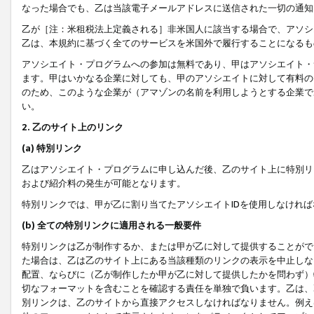
なった場合でも、乙は当該電子メールアドレスに送信された一切の通知
乙が［注：米租税法上定義される］非米国人に該当する場合で、アソシ
乙は、本規約に基づく全てのサービスを米国外で履行することになるも
アソシエイト・プログラムへの参加は無料であり、甲はアソシエイト・
ます。甲はいかなる企業に対しても、甲のアソシエイトに対して有料の
のため、このような企業が（アマゾンの名前を利用しようとする企業で
い。
2. 乙のサイト上のリンク
(a) 特別リンク
乙はアソシエイト・プログラムに申し込んだ後、乙のサイト上に特別リ
および紹介料の発生が可能となります。
特別リンクでは、甲が乙に割り当てたアソシエイトIDを使用しなけれ
(b) 全ての特別リンクに適用される一般要件
特別リンクは乙が制作するか、または甲が乙に対して提供することがで
た場合は、乙は乙のサイト上にある当該種類のリンクの表示を中止しな
配置、ならびに（乙が制作したか甲が乙に対して提供したかを問わず）
切なフォーマットを含むことを確認する責任を単独で負います。乙は、
別リンクは、乙のサイトから直接アクセスしなければなりません。例えば、