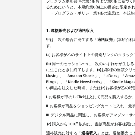
プログラム参加要件の第3条および第6条に基づく
るためにいうと、本規約第6(a)上の目的に限定
ー・プログラム・ポリシー第1条の違反は、本規
1. 適格販売および適格収入
甲は、次の場合に発生する「
適格販売
」(本紹介
す。
(a) お客様が乙のサイト上の特別リンクのクリッ
(b) 同一のセッション中に、次のいずれかが生
に生じたときに終了します。(x)お客様の当該クリ
Music」、「Amazon Shorts」、「eDocs」「Ama
Blogs」、「Kindle Newsfeeds」、「Ki
い商品を注文した時点、または(z)お客様が乙の
i. お客様が甲の1-Click注文にて商品を購入するか
ii. お客様が商品をショッピングカートに入れ
iii. デジタル商品に関連し、お客様がアマゾ
(c) 購入から180日以内に、当該商品がお客
適格販売に対する「
適格収入
」とは、適格販売に