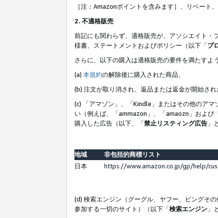
［注：Amazonポイントを含みます］、リベー
2. 不適格販売
前記にも関わらず、適格販売が、アソシエイト・
様書、ステートメントおよびポリシー（以下「
プ
さらに、以下の購入は適格販売の要件を満たすよ
(a)
本規約
の解除後に購入された商品、
(b) 注文が取り消され、返品または返金が開始さ
(c) 「アマゾン」、「Kindle」またはその
い（例えば、「ammazon」、「amaozn」お
購入した広告（以下、「
禁止リスティング広告
」
地域
非包括的商標リスト
日本
https://www.amazon.co.jp/gp/help/cu
(d) 検索エンジン（グーグル、ヤフー、ビング
参加する一切のサイト）（以下「
検索エンジン
」