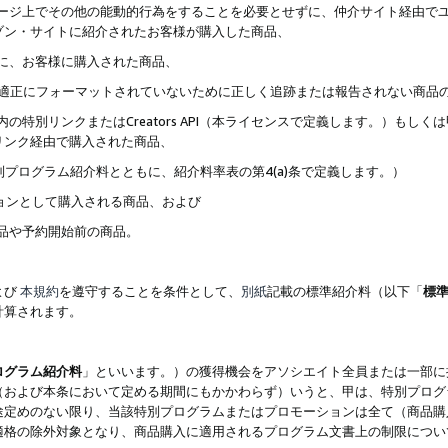
ブページ上でその他の能動的行為をすることを必要とせずに、仲介サイト経由で
ゾン・サイトに紹介されたお客様が購入した商品、
ずに、お客様に購入された商品、
クが適正にフォーマットされていないために正しく追跡または報告されない商品
内の特別リンクまたはCreators API（本ライセンスで定義します。）も
リンク経由で購入された商品、
特別プログラム紹介料とともに、紹介料率表の第4(a)条で定義します。）
ションとして購入される商品、および
商品や予約開始前の商品。
よび
本規約
を遵守することを条件として、
別紙
記載の標準紹介料（以下「
標
計算されます。
ログラム紹介料
」といいます。）の獲得機会をアソシエイト全員または一部に
（および本条において定める期間にもかかわらず）いうと、甲は、特別プログ
途定めのない限り、当該特別プログラムまたはプロモーションは全て（商品購
適格の除外対象となり、商品購入に適用されるプログラム文書上の制限につい