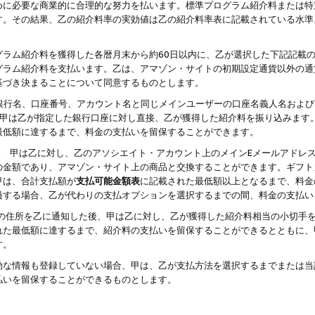
めに必要な商業的に合理的な努力を払います。標準プログラム紹介料または特
す。その結果、乙の紹介料率の実効値は乙の紹介料率表に記載されている水準
グラム紹介料を獲得した各暦月末から約60日以内に、乙が選択した下記記載
グラム紹介料を支払います。乙は、アマゾン・サイトの初期設定通貨以外の通
基づき決まることについて同意するものとします。
行名、口座番号、アカウント名と同じメインユーザーの口座名義人名および
より、甲は乙が指定した銀行口座に対し直接、乙が獲得した紹介料を振り込みま
最低額に達するまで、料金の支払いを留保することができます。
払い 甲は乙に対し、乙のアソシエイト・アカウント上のメインEメールアドレ
の金額であり、アマゾン・サイト上の商品と交換することができます。ギフト
甲は、合計支払額が
支払可能金額表
に記載された最低額以上となるまで、料金
過する場合、乙が代わりの支払オプションを選択するまでの間、料金の支払い
の住所を乙に通知した後、甲は乙に対し、乙が獲得した紹介料相当の小切手
れた最低額に達するまで、紹介料の支払いを留保することができるとともに、
す。
効な情報も登録していない場合、甲は、乙が支払方法を選択するまでまたは当
払いを留保することができるものとします。