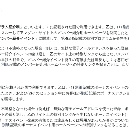
す。
グラム紹介料
」といいます。）に記載された国で利用できます。乙は、(1)
別
スルーしてアマゾン・サイト上のメンバー紹介用ホームページを訪問したとき
メンバー紹介イベント
」に関連して、第4(a)条記載の特別プログラム紹介料
により不適格となった場合（例えば、無効な電子メールアドレスを使った登録
バー紹介イベントの繰り返し、乙のサイト上の特別リンクから生じないメンバ
の単独の裁量で、メンバー紹介イベント発生の有無または違反もしくは悪用が
、
別紙
記載のメンバー紹介用ホームページへの特別リンクを貼ることは、乙サ
に記載された国で利用できます。乙は、(1)
別紙
記載のボーナスイベントの
たとき、および(2)そのセッション中にお客様が
別紙
記載のボーナスアクシ
料を獲得します。
り不適格となった場合（例えば、無効な電子メールアドレスを使った登録、ボ
ントの繰り返し、乙のサイト上の特別リンクから生じないボーナスイベント）
ボーナスイベント発生の有無または違反もしくは悪用があったか否かについて
、
別紙
記載のボーナスイベント用ホームページへの特別リンクを貼ることは