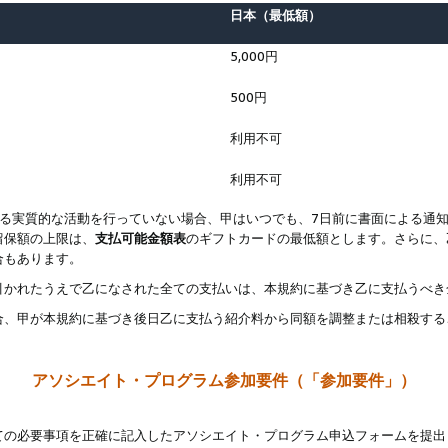
日本（最低額）
5,000円
500円
利用不可
利用不可
なる実質的な活動を行っていない場合、甲はいつでも、7日前に書面による通
留保額の上限は、
支払可能金額表
のギフトカードの最低額とします。さらに、
合もあります。
引かれたうえで乙になされた全ての支払いは、本規約に基づき乙に支払うべき
合、甲が本規約に基づき後日乙に支払う紹介料から同額を調整または相殺する
アソシエイト・プログラム参加要件（「参加要件」）
ての必要事項を正確に記入したアソシエイト・プログラム申込フォームを提出