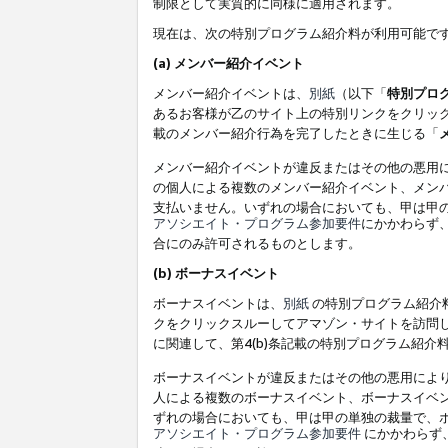
制限として実質的に同様に適用されます。
現在は、次の特別プログラム紹介料が利用可能で
(a) メンバー紹介イベント
メンバー紹介イベントは、
別紙
（以下「
特別プロ
あるお客様が乙のサイト上の特別リンクをクリック
載のメンバー紹介行為を完了したときに生じる「
メンバー紹介イベントが違反またはその他の悪用
の個人による複数のメンバー紹介イベント、メン
支払いません。いずれの場合においても、甲は甲
アソシエイト・プログラム参加要件
にかかわらず
合にのみ許可されるものとします。
(b) ボーナスイベント
ボーナスイベントは、
別紙
の特別プログラム紹介料
クをクリックスルーしてアマゾン・サイトを訪問し
に関連して、第4(b)条記載の特別プログラム紹介
ボーナスイベントが違反またはその他の悪用によ
人による複数のボーナスイベント、ボーナスイベ
ずれの場合においても、甲は甲の単独の裁量で、
アソシエイト・プログラム参加要件
にかかわらず