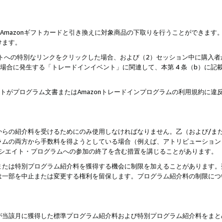
はAmazonギフトカードと引き換えに対象商品の下取りを行うことができま
けます。
サイトへの特別なリンクをクリックした場合、および（2）セッション中に購入
た場合に発生する「トレードインイベント」に関連して、本第 4 条（b）に
ントがプログラム文書またはAmazonトレードインプログラムの利用規約に
。
からの紹介料を受けるためにのみ使用しなければなりません。乙（および/ま
ラムの両方から手数料を得ようとしている場合（例えば、アトリビューション
ソシエイト・プログラムへの参加の終了を含む措置を講じることがあります。
または特別プログラム紹介料を獲得する機会に制限を加えることがあります。
は一部を中止または変更する権利を留保します。プログラム紹介料の制限につ
が当該月に獲得した標準プログラム紹介料および特別プログラム紹介料をまと