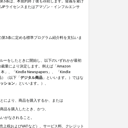
の第3条は、本規約終了後も存続します。疑義を避け
ムIPライセンスまたはアマゾン・インフルエンサ
の第3条に定める標準プログラム紹介料を支払いま
スルーをしたときに開始し、以下のいずれかが最初
裁量により決定します。例えば「Amazon
」、「Kindle Newspapers」、 「Kindle
は商品）（以下「
デジタル商品
」といいます。）ではな
ッション
」といいます。）、
ことにより、商品を購入するか、または
該商品を購入したとき、かつ、
払いがなされること。
売上税およびVATなど）、サービス料、クレジット