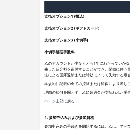
支払オプション1 (振込)
支払オプション2 (ギフトカード)
支払オプション3 (小切手)
小切手処理手数料
乙のアカウントが少なくとも1年にわたっていか
生した紹介料を留保することができ、閉鎖に伴う
法による国庫返納または時効によって失効する場
本規約に記載の全ての控除または留保により差し
理由の如何を問わず、乙に超過金が支払われた場
ページ上部に戻る
1. 参加申込みおよび参加資格
参加申込みの手続きを開始するには、乙は、すべ