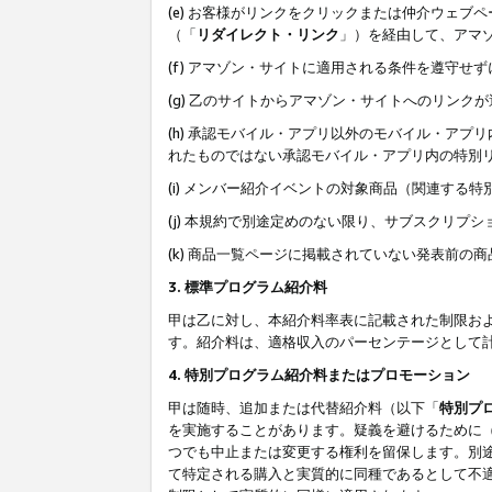
(e) お客様がリンクをクリックまたは仲介ウェ
（「
リダイレクト・リンク
」）を経由して、アマ
(f) アマゾン・サイトに適用される条件を遵守せ
(g) 乙のサイトからアマゾン・サイトへのリン
(h) 承認モバイル・アプリ以外のモバイル・アプリ
れたものではない承認モバイル・アプリ内の特別
(i) メンバー紹介イベントの対象商品（関連する
(j) 本規約で別途定めのない限り、サブスクリプ
(k) 商品一覧ページに掲載されていない発表前の
3. 標準プログラム紹介料
甲は乙に対し、本紹介料率表に記載された制限お
す。紹介料は、適格収入のパーセンテージとして
4. 特別プログラム紹介料またはプロモーション
甲は随時、追加または代替紹介料（以下「
特別プ
を実施することがあります。疑義を避けるために
つでも中止または変更する権利を留保します。別
て特定される購入と実質的に同種であるとして不