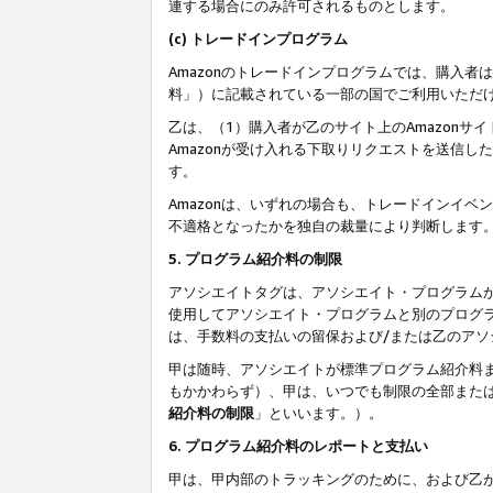
連する場合にのみ許可されるものとします。
(c) トレードインプログラム
Amazonのトレードインプログラムでは、購入者
料」）に記載されている一部の国でご利用いただ
乙は、（1）購入者が乙のサイト上のAmazon
Amazonが受け入れる下取りリクエストを送信し
す。
Amazonは、いずれの場合も、トレードインイベ
不適格となったかを独自の裁量により判断します
5. プログラム紹介料の制限
アソシエイトタグは、アソシエイト・プログラム
使用してアソシエイト・プログラムと別のプログ
は、手数料の支払いの留保および/または乙のア
甲は随時、アソシエイトが標準プログラム紹介料
もかかわらず）、甲は、いつでも制限の全部また
紹介料の制限
」といいます。）。
6. プログラム紹介料のレポートと支払い
甲は、甲内部のトラッキングのために、および乙