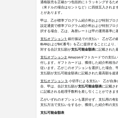
適格販売を正確かつ包括的にトラッキングするた
（米ドルの場合はセントなど）に四捨五入されま
とがあります。
甲は、乙が標準プログラム紹介料および特別プロ
設定通貨で標準プログラム紹介料および特別プロ
択する場合、乙は、為替レートは甲の運用基準に
支払オプション1:
銀行振込での支払い 乙が乙の銀
IBANおよびBIC番号）を乙に提供することに
対する合計支払額が
支払可能金額表
に記載された
支払オプション2:
Amazonギフトカードでの支
付します。ギフトカードは、獲得した紹介料相当
従います。乙がこのオプションを選択した場合、
支払額が支払可能金額表に記載された最高額を超
支払オプション 3:
小切手による支払い 乙が自身
合、甲は、合計支払額が
支払可能金額表
に記載さ
に記載される処理手数料を差し引くことができま
乙がいずれのオプションも選択せず、支払用の有
支払方法で支払いをするか、獲得した紹介料の支
支払可能金額表