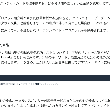
ト、クレジットカード処理手数料および不良債権を差し引いた金額を意味します
プログラム紹介料率表または最新版の本規約 など、アソシエイト・プログラ
ログラム文書
」と総称します。）の違反に伴って発生した場合は、いつでも不
うにみえても、不適格となり、アソシエイト・プログラムから除外されます。
れた商品、
他のアマゾン商標（甲の商標の非包括的リストについては、下記のリンクをご覧く
よび「kindel」など）も含みます。）等のキーワード、検索用語またはその
と総称します。）を含め、乙が購入した広告を経由してアマゾン・ サイトに
stomer/display.html?nodeId=201909280
その他の検索ポータル、スポンサー付広告サービスまたはその他の検索もしく
といいます。）上に生成または表示されるリンクを経由してアマゾン・サイト