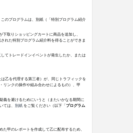
す。このプログラムは、別紙（「特別プログラム紹介
者が下取りショッピングカートに商品を追加し、
記載された特別プログラム紹介料を得ることができま
違反してトレードインイベントが発生したか、または
たは乙を代理する第三者）が、同じトラフィックを
・リンクの操作や組み合わせによるもの）、甲
疑義を避けるためにいうと（またいかなる期間に
いては、
別紙
をご覧ください（以下「
プログラム
めた甲のレポートを作成して乙に配布するため、