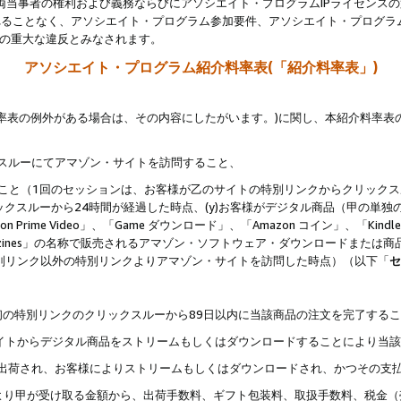
両当事者の権利および義務ならびにアソシエイト・プログラムIPライセンス
されることなく、アソシエイト・プログラム参加要件、アソシエイト・プログラ
約の重大な違反とみなされます。
アソシエイト・プログラム紹介料率表(「紹介料率表」)
料率表の例外がある場合は、その内容にしたがいます。)に関し、本紹介料率表
クスルーにてアマゾン・サイトを訪問すること、
じること（1回のセッションは、お客様が乙のサイトの特別リンクからクリック
ックスルーから24時間が経過した時点、(y)お客様がデジタル商品（甲の単独の
zon Prime Video」、「Game ダウンロード」、「Amazon コイン」、「Kindle 本
ndle Magazines」の名称で販売されるアマゾン・ソフトウェア・ダウンロードまた
特別リンク以外の特別リンクよりアマゾン・サイトを訪問した時点）（以下「
セ
、
、最初の特別リンクのクリックスルーから89日以内に当該商品の注文を完了する
ン・サイトからデジタル商品をストリームもしくはダウンロードすることにより当
様宛に出荷され、お客様によりストリームもしくはダウンロードされ、かつその支
より甲が受け取る金額から、出荷手数料、ギフト包装料、取扱手数料、税金（