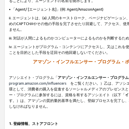
ることにより、エージェントの名前を開示します。
• 「Agent/ [エージェント名]」(例: Agent/AmazonAgent)
ii. エージェントは、(a) 人間のキーストローク、ページナビゲーシ
めのCAPTCHAやその他の手段を完了させたり回避して、アクセス、
ません。
iii. 対話が人間によるものかコンピューターによるものかを判断する
iv. エージェントがプログラム・コンテンツにアクセスし、又はこれ
ことを目的とした手段を迂回その他回避しないでください。
アマゾン・インフルエンサー・プログラム・
アソシエイト・プログラム「
アマゾン・インフルエンサー・プログラム
program.amazon.com/influencers
をご覧ください。）乙は、アソシエ
環として、消費者の購入を促進するソーシャルメディアのプレゼンスと
ー・プログラムに参加するには、資格を有するアソシエイト（以下「
イ
す。）は、アマゾンの質的量的基準を満たし、登録プロセスを完了し、
しなければなりません。
1.
登録情報、ストアフロント