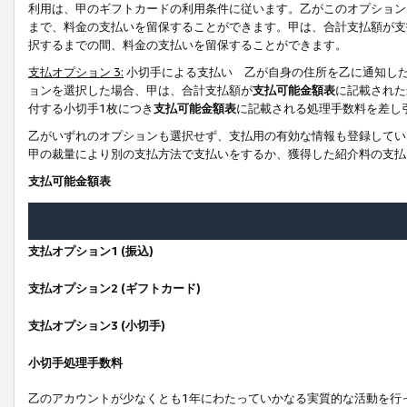
利用は、甲のギフトカードの利用条件に従います。乙がこのオプション
まで、料金の支払いを留保することができます。甲は、合計支払額が支
択するまでの間、料金の支払いを留保することができます。
支払オプション 3:
小切手による支払い 乙が自身の住所を乙に通知し
ョンを選択した場合、甲は、合計支払額が
支払可能金額表
に記載された
付する小切手1枚につき
支払可能金額表
に記載される処理手数料を差し
乙がいずれのオプションも選択せず、支払用の有効な情報も登録してい
甲の裁量により別の支払方法で支払いをするか、獲得した紹介料の支払
支払可能金額表
支払オプション1 (振込)
支払オプション2 (ギフトカード)
支払オプション3 (小切手)
小切手処理手数料
乙のアカウントが少なくとも1年にわたっていかなる実質的な活動を行