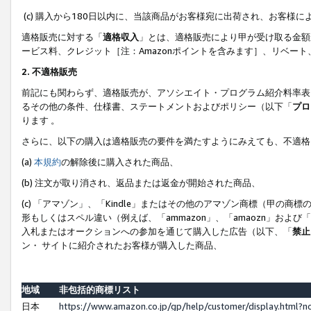
(c) 購入から180日以内に、当該商品がお客様宛に出荷され、お客
適格販売に対する「
適格収入
」とは、適格販売により甲が受け取る金額
ービス料、クレジット［注：Amazonポイントを含みます］、リベー
2. 不適格販売
前記にも関わらず、適格販売が、アソシエイト・プログラム紹介料率表
るその他の条件、仕様書、ステートメントおよびポリシー（以下「
プロ
ります 。
さらに、以下の購入は適格販売の要件を満たすようにみえても、不適格
(a)
本規約
の解除後に購入された商品、
(b) 注文が取り消され、返品または返金が開始された商品、
(c) 「アマゾン」、「Kindle」またはその他のアマゾン商標（甲
形もしくはスペル違い（例えば、「ammazon」、「amaozn」およ
入札またはオークションへの参加を通じて購入した広告（以下、「
禁止
ン・ サイトに紹介されたお客様が購入した商品、
地域
非包括的商標リスト
日本
https://www.amazon.co.jp/gp/help/customer/display.html