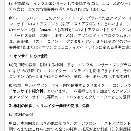
(a) 登録情報 インフルエンサーとして登録するには、乙は、乙のソ
可を含む、全ての情報要件を満たさなければなりません。
(b) ストアフロント このアソシエイト・プログラムまたはアマゾン
ン・サイトのストアフロント（以下「
ストアフロント
」といいます。）
のセッションは、Amazonのお客様が乙のストアフロントにクリック
「サービス提供」に相当します。乙は、アソシエイト・プログラムまた
真、編集物、リスト、コメント、デジタルビデオ、またはその他のデー
要件第1条または
アマゾンコミュニティガイドライン
に定める基準に違
2.
オンサイトでの使用
(a)使用時の裁量、削除する権利 甲は、インフルエンサー・プログラ
により甲の判断で）クリエイター・コンテンツを使用できますが、その
コンテンツの一部または全部を拒否、削除、停止または復元する権利を
(b)報酬 甲がアマゾン・サイト内で使用するクリエイター・コンテン
「
オンサイト紹介料
」といいます。）を獲得します。該当するアマゾン
当アマゾン・サイトに専用のストアIDを有するクリエイターとして登
3.
権利の留保、クリエイター商標の使用、免責
(a) 権利の留保
甲は、本規約またはその他に基づき、ストアフロント、ストアフロント
関するまたはこれらに対する全ての権利、権原および利益（知的財産権