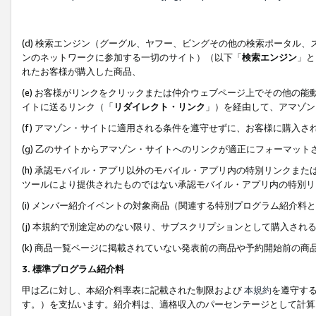
(d) 検索エンジン（グーグル、ヤフー、ビングその他の検索ポータル
ンのネットワークに参加する一切のサイト）（以下「
検索エンジン
」と
れたお客様が購入した商品、
(e) お客様がリンクをクリックまたは仲介ウェブページ上でその他の
イトに送るリンク（「
リダイレクト・リンク
」）を経由して、アマゾン
(f) アマゾン・サイトに適用される条件を遵守せずに、お客様に購入さ
(g) 乙のサイトからアマゾン・サイトへのリンクが適正にフォーマッ
(h) 承認モバイル・アプリ以外のモバイル・アプリ内の特別リンクまたはC
ツールにより提供されたものではない承認モバイル・アプリ内の特別リ
(i) メンバー紹介イベントの対象商品（関連する特別プログラム紹介料と
(j) 本規約で別途定めのない限り、サブスクリプションとして購入され
(k) 商品一覧ページに掲載されていない発表前の商品や予約開始前の商
3. 標準プログラム紹介料
甲は乙に対し、本紹介料率表に記載された制限および
本規約
を遵守す
す。）を支払います。紹介料は、適格収入のパーセンテージとして計算