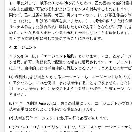
も）甲に対して、以下の(a)から(d)を行うための、乙の固有の知的
の自由に譲渡が可能な権利およびライセンスを付与するものとします。(
問わず、乙の提案を翻案、修正、再フォーマット、および派生作品を制
こと（ただし、甲はその義務を負いません。）。(d)他の個人または企
リジナル作品または合法的に取得したものであることならびに(Z)甲
めて、いかなる個人または企業の権利も侵害しないことを保証します。
要とする支援を甲に対して提供することに同意します。
4. エージェント
本項の条件（以下「
エージェント規約
」といいます。）は、乙がプログ
を使用、許可、有効化又は配置する場合に適用されます。エージェント
により、自律的または半自律的な行動をとるソフトウェアまたはサービ
(a) 透明性および同意 いかなるエージェントも、エージェント規約の
にアクセスし、これを使用、または操作することはできません。さらに、
用、または操作することを控えるように要請した場合、当該エージェン
きません。
(b) アクセス制限 Amazonは、独自の裁量により、エージェント
技術的手段などによって制限する場合があります。
(c) 技術的要件 エージェントは以下を行う必要があります。
i. すべてのHTTP/HTTPSリクエストで、リクエストがエージェ