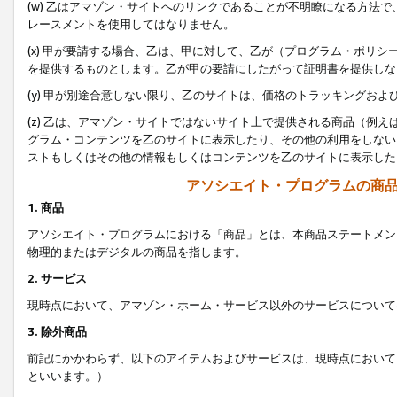
(w) 乙はアマゾン・サイトへのリンクであることが不明瞭になる方法
レースメントを使用してはなりません。
(x) 甲が要請する場合、乙は、甲に対して、乙が（プログラム・ポリ
を提供するものとします。乙が甲の要請にしたがって証明書を提供しな
(y) 甲が別途合意しない限り、乙のサイトは、価格のトラッキングお
(z) 乙は、アマゾン・サイトではないサイト上で提供される商品（例
グラム・コンテンツを乙のサイトに表示したり、その他の利用をしない
ストもしくはその他の情報もしくはコンテンツを乙のサイトに表示した
アソシエイト・プログラムの商
1. 商品
アソシエイト・プログラムにおける「商品」とは、本商品ステートメン
物理的またはデジタルの商品を指します。
2. サービス
現時点において、アマゾン・ホーム・サービス以外のサービスについて
3. 除外商品
前記にかかわらず、以下のアイテムおよびサービスは、現時点において
といいます。）