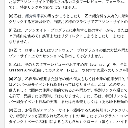
たはアマゾン・サイトで提供されるカスタマーレビュー、フォーラム、
て）、特別リンクを含めてはなりません。
(q) 乙は、
紹介料率表
の裏をかこうとしたり、乙の紹介料を人為的に増
クリックする方法以外で、当該お客様のブラウザでアマゾン・サイトの
(r) 乙は、アソシエイト・プログラムに参加する他のサイトから、ま
ェア経由を含めて）妨害またはリダイレクトしようとしたり、または、
なりません。
(s) 乙は、ロボットまたはソフトウェア・プログラムその他の方法を
ゾン・サイト上でのセッションを作出してはなりません。
(t) 乙は、甲のカスタマーレビューやおすすめ度（star rating
Creators APIを経由してカスタマーレビューやおすすめ度へのリンク
(u) 乙は、乙自身の使用またはその他の個人もしくは企業の使用が目
はメンバー紹介イベント行為を行ってはなりません。乙は、乙の友人、
個人もしくは団体の使用が目的であるかを問わず、特別リンクを通じて
を許可、要請または奨励してはなりません。また、乙は、特別リンクを
バー紹介イベント行為の実施、または再販売もしくは（あらゆる種類の
(v) 乙は、お客様がアマゾン・サイトへ遷移するため特別リンクをク
で、特別リンクが設置された乙のサイトのURLまたはプログラム・コ
ダイレクトページの利用によるものも含め）クローク（覆う）、ハイド