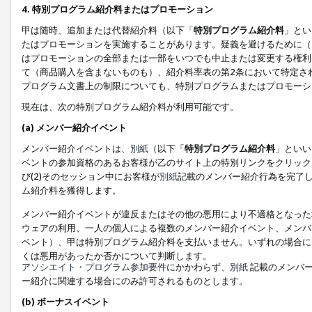
4. 特別プログラム紹介料またはプロモーション
甲は随時、追加または代替紹介料（以下「
特別プログラム紹介料
」とい
たはプロモーションを実施することがあります。疑義を避けるために（
はプロモーションの全部または一部をいつでも中止または変更する権利
て（商品購入を含まないものも）、紹介料率表の第2条において特定さ
プログラム文書上の制限についても、特別プログラムまたはプロモーシ
現在は、次の特別プログラム紹介料が利用可能です。
(a) メンバー紹介イベント
メンバー紹介イベントは、
別紙
（以下「
特別プログラム紹介料
」といい
ベントの参加資格のあるお客様が乙のサイト上の特別リンクをクリック
び(2)そのセッション中にお客様が
別紙
記載のメンバー紹介行為を完了
ム紹介料を獲得します。
メンバー紹介イベントが違反またはその他の悪用により不適格となった
ウェアの利用、一人の個人による複数のメンバー紹介イベント、メンバ
ベント）、甲は特別プログラム紹介料を支払いません。いずれの場合に
くは悪用があったか否かについて判断します。
アソシエイト・プログラム参加要件
にかかわらず、
別紙
記載のメンバー
ー紹介に関連する場合にのみ許可されるものとします。
(b) ボーナスイベント