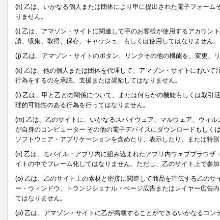
(h) 乙は、いかなる個人または団体により甲に提出された電子フォー
りません。
(i) 乙は、アマゾン・サイトに関連して甲のお客様が使用するアカウ
請、収集、取得、保存、キャッシュ、もしくは使用してはなりません。
(j) 乙は、アマゾン・サイトのボタン、リンクその他の機能を、変更
(k) 乙は、他の個人または団体を代理して、アマゾン・サイトにおい
行為をするのを承認、支援または奨励してはなりません。
(l) 乙は、甲と乙との関係について、または何らかの機能もしくは取
理的可能性のある行為を行ってはなりません。
(m) 乙は、乙のサイトに、いかなるスパイウェア、マルウェア、ウィ
が自身のコンピューター その他の電子デバイスにダウンロードもしく
ソフトウェア・アプリケーションを含めたり、表示したり、または特別
(n) 乙は、モバイル・アプリ内に組み込まれたアプリ内ウェブブラウザ
イトの中でフレーム化してはなりません。ただし、乙のサイト上で参加
(o) 乙は、乙のサイト上の素材と密接に関連して商品を宣伝する乙の
ー・ウィンドウ、トランジショナル・ページ広告またはレイヤー広告内
てはなりません。
(p) 乙は、アマゾン・サイトに乙が掲載することができるいかなるコ