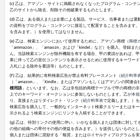
(c) 乙は、アマゾン・サイトに掲載されなくなったプログラム・コン
乙のサイトから除去、削除その他破棄するものとします。
(d) 乙は、ある個人または企業による製品、サービス、当事者または
の資料をプログラム・コンテンツに接近して配置することを含みます。
を含みます。）を使用してはなりません。
(e) 乙は、検索エンジンにおいて使用するために、アマゾン商標（
商標
「ammazon」、「amaozn」および「kindel」など）を購入
ん。当該検索エンジンが除外機能を有する場合、甲の要請があれば、甲
果に伴って乙の宣伝コンテンツを表示させるために使用するキーワード
入札による除外を要請等）ものとします。
(f) 乙は、結果的に有料検索広告が禁止有料プレースメント（
紹介料率
（「amazon」、「Kindle」またはアマゾンもしくはアマゾンの
標用語
」といいます。なお、乙は非包括的商標テーブルで甲の商標の非
上でのキーワード・オークションに参加しないものとします。乙が
本規
り、直接またはリダイレクト・リンク（
紹介料率表
で定義します。）を
検索広告を購入して、一般的なインターネット検索クエリーまたはキー
示されるよう検索エンジンにリンクを入稿することができます。
(g) 乙は、特別リンクの使用に伴い、いかなる個人または団体に対し
の他の組織への寄付その他の便益を含みます。）を提供しないものとし
個人または団体に奨励する「報奨」またはロイヤルティプログラムを実