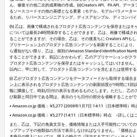
ん、修復その他二次的成果物の作成。(ii)Creators API、PA 
るソースコードその他の基礎となる要素（モデル、モデルパラメーター
るため、リバースエンジニアリング、ディスアセンブル、ディコンパイ
(h) 乙は、画像で構成されるプロダクト広告コンテンツを保存または
については最長24時間保存することができます。乙は、画像で構成さ
ることができますが、その場合、乙は、その後直ちに Creators AP
プリケーション上のプロダクト広告コンテンツを刷新することにより、
ら通知がない限り、乙は、個別のAmazon Standard Identification Nu
することができます。前記にかかわらず、乙のアプリケーションがクラ
プロダクト広告コンテンツを保存またはキャッシュしてはいけません。
以内に、甲に対して、プロダクト広告コンテンツを含むまたは使用する
(i) 乙がプロダクト広告コンテンツをデータフィードから取得する場合または
ン上に表示されるプロダクト広告コンテンツの刷新頻度が1時間に1回
報に隣接して、時刻/日付の表示を含めるものとします。ただし、乙の
び刷新と同日中である間は、表示のうち日付の部分を省略することがで
• Amazon.co.jp 価格： ¥3,277 (2008年1月7日 14:11（日本標準
• Amazon.co.jp 価格： ¥3,277 (14:11（日本標準時）時点 −詳しくは
また、乙は、下記の免責文言を、価格情報または入手可能性についての
ップアップその他類似の方法で表示しなければなりません。「価格およ
本商品の購入においては、購入の時点で（該当するアマゾン・サイト）