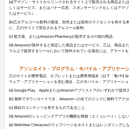
(a)アマゾン・サイトからリンクされるサイト上で販売される商品またはサ
しくはサービス、またはバナー広告、スポンサーリンクもしくはアマゾ
たはサービス）、
(b)乙がアルコール飲料の製造、卸売または頒布のライセンスを有す
に、乙のサイトで宣伝されるアルコール飲料、
(c) 処方薬、またはAmazon Pharmacyが販売するその他の商品、
(d) Amazonが除外すると指定した商品またはサービス。乙は、商品また
ラル上で提供するツールにおいて除外されている場合には、アラートを
アソシエイト・プログラム・モバイル・アプリケー
乙のサイトが携帯電話、タブレットまたは携帯用端末（以下「
モバイル
ウェア・アプリケーションを含む場合、乙のモバイル・アプリケーショ
(a) Google Play、AppleまたはAmazonアプリストアのいずれかで
(b) 無料でダウンロードでき、Amazonへの全てのリンクに無料でアク
(c) 独自のコンテンツを有するものであること、
(d) Amazonのショッピングアプリの機能を模倣（エミュレート）しな
(e) WebViewでAmazonのウェブページをホストまたはレンダリング