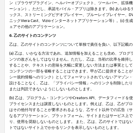
ン（ブラウザプラグイン、ヘルパーオブジェクト、ツールバー、拡張機
ーション）。ただし、承認モバイル・アプリは除きます。(b) あらゆ
ックス、ストリーミングビデオプレイヤー、ブルーレイプレイヤー、DVDプ
ニックViera Cast、Vizioインターネットアプリケーション等）。(
ェアその他のアプリケーション。
6. 乙のサイトのコンテンツ
乙は、乙のサイトのコンテンツについて単独で責任を負い、以下記載の
(a) 乙は、いかなる方法であれ、追加情報を加えることも含め、プロ
ンツの改ざんをしてはなりません。ただし、乙は、当初の比率を維持し
することや、テキストの意味を大幅に変更しない方法または事実として
コンテンツの一部を省略することはできます。甲が乙に提供することが
シー規約情報へのリンク）としてフォーマットされていないアマゾン・
設けることなく、乙は、「プライバシー情報」へのリンクを削除したり
または判読できないようにしないものとします。
(b) 乙は、プログラム・コンテンツやCreators API、データフ
ブライセンスまたは譲渡しないものとします。例えば、乙は、乙がプロ
はその他付与することが要求されるような、乙サイト以外での広告（サ
なるアプリケーション、プラットフォーム、サイトまたはサービス上で
り、使用を奨励しないものとします。 また、乙は、乙のサイトではな
トではないサイト上でかかるリンクを表示しないものとします。