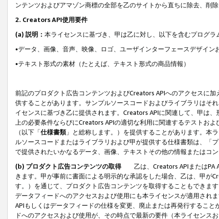
ンテンツおよびアマゾン商標の全部を乙のサイトから直ちに除去、削除
2. Creators API使用要件
(a) 説明：
本ライセンスに基づき、甲は乙に対し、以下を含むプログラ
•データ、画像、音声、映像、ロゴ、ユーザインターフェースデザイン
•テキスト形式の素材（たとえば、テキスト形式の商品情報）
前記のプロダクト広告コンテンツおよびCreators APIへのアクセスに
供することがあります。サンプルソースコードおよびライブラリはそれ
イセンスに基づき乙に提供されます。Creators APIに関連して
上の必要条件ならびにCreators APIの適切な利用に関連するテ
（以下「
仕様書類
」と総称します。）を提供することがあります。本ラ
ルソースコードまたはライブラリおよび甲が提供する仕様書類は、「プ
で提供されたいかなるデータ、画像、テキストその他の情報またはコン
(b) プロダクト広告コンテンツの取得
乙は、Creators APIま
きます。甲が事前に書面による明示的な承認をした場合、乙は、甲がCreator
す。）を通じて、プロダクト広告コンテンツを取得することもできます
データフィードへのアクセスおよび使用にも本ライセンスが適用されます。乙は
APIもしくはデータフィードの仕様を変更、廃止または再発行することがで
ドへのアクセスおよび使用が、その時点で最新の要件（本ライセンスお