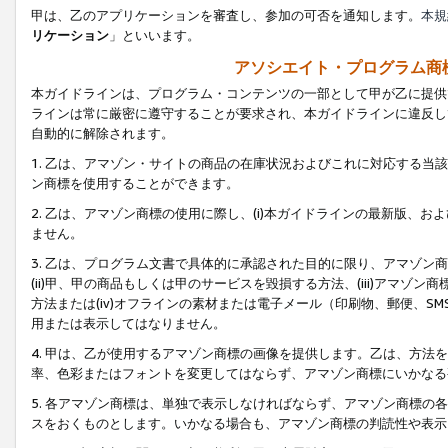
甲は、乙のアプリケーションを審査し、参加の可否を通知します。
本規
リケーション
」といいます。
アソシエイト・プログラム商
本ガイドラインは、プログラム・コンテンツの一部として甲が乙に提供
ラインは常に厳密に遵守することが要求され、本ガイドラインに違反し
自動的に解除されます。
1. 乙は、アマゾン・サイトの商品の在庫状況およびこれに対応する
ン商標を使用することができます。
2. 乙は、アマゾン商標の使用に際し、(i)本ガイドラインの最新版、およ
ません。
3. 乙は、プログラム文書で具体的に承認された目的に限り、アマゾン
(ii)甲、甲の商品もしくは甲のサービスを毀損する方法、(iii)アマ
方法または(iv)オフラインの素材または電子メール（印刷物、郵便、S
用または表示してはなりません。
4. 甲は、乙が使用するアマゾン商標の画像を提供します。乙は、方
率、色彩またはフォントを変更してはならず、アマゾン商標にいかなる
5. 各アマゾン商標は、単独で表示しなければならず、アマゾン商標
スをおくものとします。いかなる場合も、アマゾン商標の判読性や表示