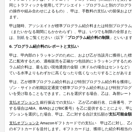
同じトラフィックを使用してアソシエイト・プログラムと別のプログラ
の操作や組み合わせによるもの）、甲は、手数料の支払いの留保および
ます。
甲は随時、アソシエイトが標準プログラム紹介料または特別プログラム
（またいかなる期間にもかかわらず）、甲は、いつでも制限の全部また
は、
別紙
をご覧ください（以下「
プログラム紹介料の制限
」といいま
6. プログラム紹介料のレポートと支払い
甲は、甲内部のトラッキングのために、および乙が当該月に獲得した標
乙に配布するため、適格販売を正確かつ包括的にトラッキングするため
ラム紹介料は、最も近い現地通貨の金額（米ドルの場合はセントなど）
ている水準よりもわずかに高くなったり低くなったりすることがありま
甲は、乙が標準プログラム紹介料および特別プログラム紹介料を獲得し
ゾン・サイトの初期設定通貨で標準プログラム紹介料および特別プログ
いを受け取ることもできます。これを選択する場合、乙は、為替レート
支払オプション1:
銀行振込での支払い 乙が乙の銀行名、口座番号、ア
する場合はABA、IBANおよびBIC番号）を乙に提供することにより
プションを選択した場合、甲は、乙に対する合計支払額が
支払可能金額
支払オプション2:
Amazonギフトカードでの支払い 甲は乙に対し、
のギフトカードを送付します。ギフトカードは、獲得した紹介料相当の