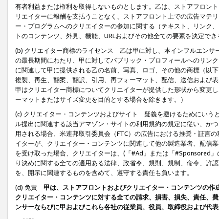
有者利益または権利を取得しないものとします。乙は、ストアフロントに
リエイターに報酬を支払うことなく、ストアフロント上での広告マテリア
ー・プログラムへのクリエイターの参加に関する（テキスト、リンク、
トのコンテンツ、外見、機能、URLおよびその他全ての要素を決定で
(b) クリエイター商標のライセンス 乙は甲に対し、本インフルエン
の最長期間にわたり、甲に対してパブリック・プロフィールへのリンク
に関連して甲に提供される乙の名前、写真、ロゴ、その他の商標（以下
複製、再生、翻案、翻訳、引用、再フォーマット、配信、送信および表
甲はクリエイター商標についてクリエイターが提供した形状から変更し
ーマットまたはサイズ変更を目的とする場合を除きます。）
(c) クリエイター・コンテンツおよびサイト 疑義を避けるためにい
ル提出に関連する該当アマゾン・サイトの利用規約の規定に従い、かつ、
用される場合、米連邦取引委員会（FTC）の広告における推奨・証言
イターが、クリエイター・コンテンツに関連して他の製造業者、配信業
を受け取った場合、クリエイターは、(「#Ad」または「#Sponsor
り決めに関する全ての適用ある法律、政省令、規則、規制、命令、許認
を、開示に関連するものを含めて、遵守する責任も負います。
(d) 免責
甲は、ストアフロントおよびクリエイター・コンテンツの作
クリエイター・コンテンツに対する全ての請求、損害、損失、責任、費
ンサーならびに甲およびこれら各社の従業員、役員、取締役および代表