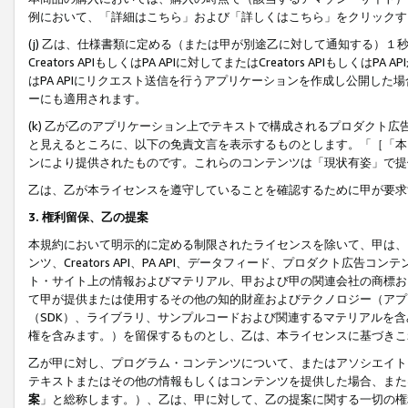
例において、「詳細はこちら」および「詳しくはこちら」をクリックす
(j) 乙は、仕様書類に定める（または甲が別途乙に対して通知する）
Creators APIもしくはPA APIに対してまたはCreators APIもしく
はPA APIにリクエスト送信を行うアプリケーションを作成し公開し
ーにも適用されます。
(k) 乙が乙のアプリケーション上でテキストで構成されるプロダクト
と見えるところに、以下の免責文言を表示するものとします。「［「本
ンにより提供されたものです。これらのコンテンツは「現状有姿」で提
乙は、乙が本ライセンスを遵守していることを確認するために甲が要求
3. 権利留保、乙の提案
本規約において明示的に定める制限されたライセンスを除いて、甲は、
ンツ、Creators API、PA API、データフィード、プロダクト
ト・サイト上の情報およびマテリアル、甲および甲の関連会社の商標お
て甲が提供または使用するその他の知的財産およびテクノロジー（アプ
（SDK）、ライブラリ、サンプルコードおよび関連するマテリアルを
権を含みます。）を留保するものとし、乙は、本ライセンスに基づきこ
乙が甲に対し、プログラム・コンテンツについて、またはアソシエイト
テキストまたはその他の情報もしくはコンテンツを提供した場合、また
案
」と総称します。）、乙は、甲に対して、乙の提案に関する一切の権