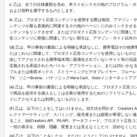
ii. 乙は、全ての仕様書類を含め、本ライセンスその他のプログラム
および資料を遵守するものとします。
iii. 乙は、プロダクト広告コンテンツを使用する際は毎回、アマゾ
ンテンツが最も直接的に関連するその他のページ）にのみリンクさせる
ンテンツをリンクさせず、またはプロダクト広告コンテンツに関連して
告コンテンツに密接に関連していない部分は、アマゾン・サイト以外の
(d) 乙は、甲の事前の書面による明確な承諾なしに、携帯電話その他
たはこれらに関連して、プロダクト広告コンテンツを使用しないものと
由してアクセスされる携帯端末用に最適化されていないサイト等の当該端
定義される承認されたモバイル・アプリケーション、または(3)いか
ブルまたは衛星ボックス、ストリーミングビデオプレイヤー、ブルーレイ
TV、ソニーBravia、パナソニックViera Cast、Vizioインター
(e) 乙は、甲の事前の書面による明確な承諾なしに、プロダクト広告
で商品を提供する個人もしくは企業が使用するためのソフトウェアもしくはその
ドにアクセスまたは利用しないものとします。
(f) 乙は、以下のことをしてはいけません。(i)方法を問わず、Creator
レクトマーケティング、スパミング、販売者または顧客が希望しない連
ること、(iii)Creators API、PA API、データフィード、プ
一切の表示を、削除、隠蔽、変更または見えなくしたり、読めなくした
(g) 乙は、以下のことをしたり、またはしようとしてはいけません。(