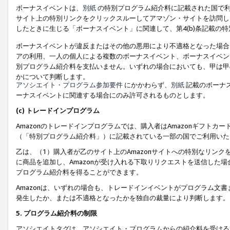
ボーナスイベントは、
別紙
の特別プログラム紹介料に記載された国で利
サイト上の特別リンクをクリックスルーしてアマゾン・サイトを訪問した
したときに生じる「ボーナスイベント」に関連して、第4(b)条記載の
ボーナスイベントが違反またはその他の悪用により不適格となった場合
アの利用、一人の個人による複数のボーナスイベント、ボーナスイベン
別プログラム紹介料を支払いません。いずれの場合においても、甲は甲
かについて判断します。
アソシエイト・プログラム参加要件
にかかわらず、
別紙
記載のボーナ
ーナスイベントに関連する場合にのみ許可されるものとします。
(c) トレードインプログラム
Amazonのトレードインプログラムでは、購入者はAmazonギフト
（「特別プログラム紹介料」）に記載されている一部の国でご利用いた
乙は、（1）購入者が乙のサイト上のAmazonサイトへの特別なリン
に商品を追加し、Amazonが受け入れる下取りリクエストを送信した場
プログラム紹介料を得ることができます。
Amazonは、いずれの場合も、トレードインイベントがプログラム文書
発生したか、または不適格となったかを独自の裁量により判断します。
5. プログラム紹介料の制限
アソシエイトタグは、アソシエイト・プログラムからの紹介料を受ける