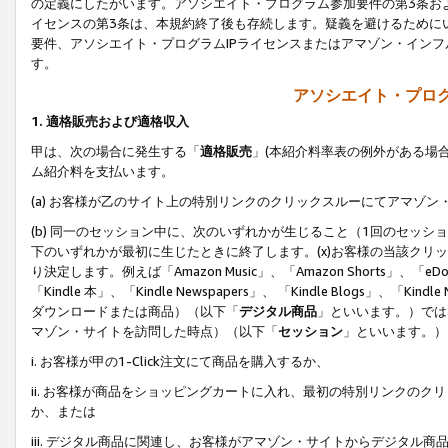
の定義にしたがいます。アソシエイト・プログラム参加要件の第3条お
イセンスの第3条は、本規約終了後も存続します。疑義を避けるためにい
要件、アソシエイト・プログラムIPライセンスまたはアマゾン・イン
す。
アソシエイト・プログ
1. 適格販売および適格収入
甲は、次の場合に発生する「
適格販売
」(本紹介料率表の例外がある場
ム紹介料を支払います。
(a) お客様が乙のサイト上の特別リンクのクリックスルーにてアマゾン
(b) 同一のセッション中に、次のいずれかが生じること（1回のセッ
下のいずれかが最初に生じたときに終了します。(x)お客様の当該クリッ
り決定します。例えば「Amazon Music」、「Amazon Shorts」、「eDo
「Kindle 本」、「Kindle Newspapers」、 「Kindle Blogs」、「
ダウンロードまたは商品）（以下「
デジタル商品
」といいます。）では
マゾン・サイトを訪問した時点）（以下「
セッション
」といいます。）
i. お客様が甲の1-Click注文にて商品を購入するか、
ii. お客様が商品をショッピングカートに入れ、最初の特別リンクの
か、または
iii. デジタル商品に関連し、お客様がアマゾン・サイトからデジタ