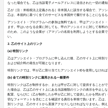
なった場合でも、乙は当該電子メールアドレスに送信された一切の通知
乙が［注：米租税法上定義される］非米国人に該当する場合で、アソシ
乙は、本規約に基づく全てのサービスを米国外で履行することになるも
アソシエイト・プログラムへの参加は無料であり、甲はアソシエイト・
ます。甲はいかなる企業に対しても、甲のアソシエイトに対して有料の
のため、このような企業が（アマゾンの名前を利用しようとする企業で
い。
2. 乙のサイト上のリンク
(a) 特別リンク
乙はアソシエイト・プログラムに申し込んだ後、乙のサイト上に特別リ
および紹介料の発生が可能となります。
特別リンクでは、甲が乙に割り当てたアソシエイトIDを使用しなけれ
(b) 全ての特別リンクに適用される一般要件
特別リンクは乙が制作するか、または甲が乙に対して提供することがで
た場合は、乙は乙のサイト上にある当該種類のリンクの表示を中止しな
配置、ならびに（乙が制作したか甲が乙に対して提供したかを問わず）
切なフォーマットを含むことを確認する責任を単独で負います。乙は、
別リンクは、乙のサイトから直接アクセスしなければなりません。例えば、