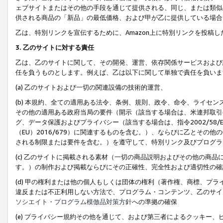
ェブサイトまたはその他の手段を通じて提供される、同じ、または類似
供される商品の「新品」の最低価格、および甲が乙に提供している場合
乙は、特別リンクを宣伝するために、Amazon上に特別リンクを投稿し
3. 乙のサイトに対する責任
乙は、乙のサイトに関して、その開発、運営、依存関係サービスおよび
任を負うものとします。例えば、乙は以下に関して単独で責任を負いま
(a) 乙のサイトおよび一切の関連設備の技術的運営、
(b) 本規約、全ての適用ある法令、条例、規則、政令、命令、ライセ
その他の適用ある政府当局の要件（開示（該当する場合は、米連邦取引
グ、データ保護およびプライバシー（該当する場合は、指令2002/58
（EU）2016/679）に関連するものを含む。）、ならびに乙とそ
される制限または要件を含む。）を遵守して、特別リンク及びプログラ
(c) 乙のサイトに掲載される素材（一切の商品説明およびその他の商
す。）の制作および掲載ならびにその正確性、完全性および適切性の確
(d) 甲の権利または他の個人もしくは団体の権利（著作権、商標、プ
違反または不正利用しない方法で、プログラム・コンテンツ、乙のサイ
ソシエイト・プログラム模倣品対策方針
への準拠の確保
(e) プライバシー規約その他を通じて、および第三者によるクッキー