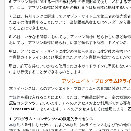
6. アマゾン商標に関する一切の権利が甲の専属財産であり、乙によ
す。乙は、アマゾン商標に関する甲の権利または所有権に抵触するいか
7. 乙は、特別リンクに関連してアマゾン・サイト上で第三者の販売
たはその他使用することについて、当該販売業者またはベンダーから書
することはできません。
8. 乙は、いかなる管轄においても、アマゾン商標に紛らわしいほど
おいても、アマゾン商標に紛らわしいほど類似する商標、ドメイン名、
甲は、アソシエイト・サイトに改定のお知らせまたは改定後の商標ガイ
本商標ガイドラインおよび承認されたアマゾン商標を改定することがで
甲は、許可を得ないいかなる使用または本ガイドラインに準拠しないい
により行使することができるものとします。
アソシエイト・プログラムIPラ
本ライセンスは、乙のアソシエイト・プログラムへの参加に関連して乙
本規約
を受け入れることにより、または、本商品に関する一定の種類の
広告コンテンツ
」といいます。）へのアクセスおよび利用ができる専有
「
Creators API
」といいます。）へのアクセスもしくは使用により、
1. プログラム・コンテンツへの限定的ライセンス
本規約
の条件にしたがい、および本規約（本ライセンスおよびその他の
加する目的に限り、甲は本規約により乙に対して、(a) プログラム・コ