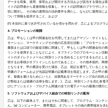
データを収集、使用、保管および開示する方法および該当する場合は第
イトの訪問者から直接情報を収集し、サイトの訪問者のブラウザにクッ
切に開示し、その他の適用法の法的要件を満たし、ならびに適用法によ
ついて情報を提供すること、および
(f)
本規約
に基づき許可されているか否かを問わず、乙によるプログラ
4. プロモーションの制限
乙は、甲もしくは甲の関連会社を代理してまたはアマゾン・サイトもし
モーション、マーケティングその他の広告宣伝活動（「プロモーション
書面または口頭での販促活動に関連して、甲もしくは甲の関連会社の商
リンクを使用することなどにより、オフラインでのプロモーション活動
イトのダイレクトメールに特別リンクを含めることができるものとしま
領するお客様がオプトインしたものであること）、その他本規約、商標
となります。甲の要請を受けた場合、乙は、前記を遵守していることを
明書のフォームおよび当該証明書の記載事項を指定します。乙が甲の要
す。疑義を避けるためにいうと、(i)適用あるマーケティング法の目的上(例
び類似または後継の法律を指します。)、乙は、特別リンクを含む各電子
びにアソシエイト・プログラム関連の全ての電子メールの最善の慣行に
5. ソフトウェアおよびデバイス経由での特別リンクの配布
乙は、以下の媒体上で、またはそれに関連して、プログラム・コンテン
ん。(a) コンピューター、携帯電話、タブレットその他の携帯端末を