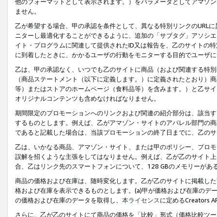
他のフォーマットとして表示されます。）をパラメータとしてアマゾン
ません。
乙が希望する場合、甲の承認を条件として、異なる特別リンクのURL
ニターし最適化することができるように、追加の「サブタグ」アソシエ
イト・プログラムに関連して提供されたID又は報告を、乙のサイトの
に到着したときに、かかるユーザの行動をモニターする目的でユーザに
乙は、甲の承認なく、いつでも乙のサイトに商品（および関連する特別
（商品ステートメント（以下に定義します。）に定義されたとおり）商
等）またはストアのホームページ（食料品等）を含みます。）と乙サイ
オリジナルコンテンツも含めなければなりません。
期間限定のプロモーションへのリンクおよび関連の紹介部分は、該当す
するものとします。例えば、乙がアマゾン・サイトのアパレル部門の商
であると記載した場合は、当該プロモーションの終了日までに、乙のサ
乙は、いかなる商品、アマゾン・サイト、または甲のポリシー、プロモ
誤解を招くような主張をしてはなりません。例えば、乙が乙のサイト上に
合、乙はリンク先のスマートフォンについて、128 GBのメモリーが
商品の価格および在庫は、随時変化します。乙が乙のサイトに掲載した
格および在庫を表示できるものとします。(a)甲が価格および在庫のデータを
の価格および在庫のデータを取得し、
本ライセンス
に定めるCreator
さらに、乙が乙のサイトにて商品の価格を「比較」形式（価格比較ツー