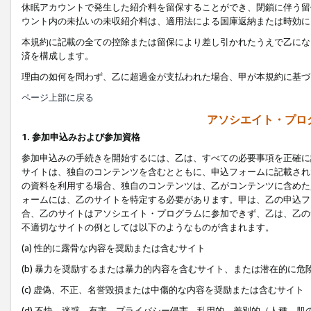
休眠アカウントで発生した紹介料を留保することができ、閉鎖に伴う留
ウント内の未払いの未収紹介料は、適用法による国庫返納または時効に
本規約に記載の全ての控除または留保により差し引かれたうえで乙にな
済を構成します。
理由の如何を問わず、乙に超過金が支払われた場合、甲が本規約に基づ
ページ上部に戻る
アソシエイト・プロ
1. 参加申込みおよび参加資格
参加申込みの手続きを開始するには、乙は、すべての必要事項を正確に
サイトは、独自のコンテンツを含むとともに、申込フォームに記載され
の資料を利用する場合、独自のコンテンツは、乙がコンテンツに含めた
ォームには、乙のサイトを特定する必要があります。甲は、乙の申込フ
合、乙のサイトはアソシエイト・プログラムに参加できず、乙は、乙の
不適切なサイトの例としては以下のようなものが含まれます。
(a) 性的に露骨な内容を奨励または含むサイト
(b) 暴力を奨励するまたは暴力的内容を含むサイト、または潜在的に
(c) 虚偽、不正、名誉毀損または中傷的な内容を奨励または含むサイト
(d) 不快、迷惑、有害、プライバシー侵害、乱用的、差別的（人種、