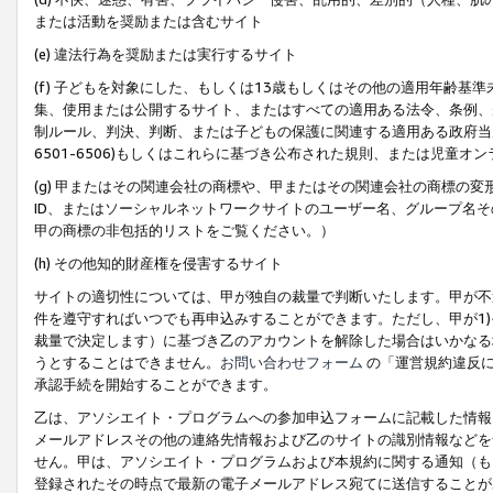
または活動を奨励または含むサイト
(e) 違法行為を奨励または実行するサイト
(f) 子どもを対象にした、もしくは13歳もしくはその他の適用年齢
集、使用または公開するサイト、またはすべての適用ある法令、条例、
制ルール、判決、判断、または子どもの保護に関連する適用ある政府当局の要
6501-6506)もしくはこれらに基づき公布された規則、または児童オ
(g) 甲またはその関連会社の商標や、甲またはその関連会社の商標の
ID、またはソーシャルネットワークサイトのユーザー名、グループ名
甲の商標の非包括的リストをご覧ください。）
(h) その他知的財産権を侵害するサイト
サイトの適切性については、甲が独自の裁量で判断いたします。甲が不
件を遵守すればいつでも再申込みすることができます。ただし、甲が1)
裁量で決定します）に基づき乙のアカウントを解除した場合はいかなる
うとすることはできません。
お問い合わせフォーム
の「運営規約違反に
承認手続を開始することができます。
乙は、アソシエイト・プログラムへの参加申込フォームに記載した情報
メールアドレスその他の連絡先情報および乙のサイトの識別情報などを
せん。甲は、アソシエイト・プログラムおよび本規約に関する通知（も
登録されたその時点で最新の電子メールアドレス宛てに送信することが