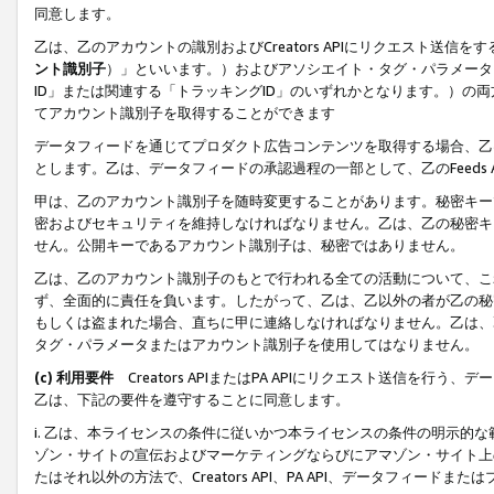
同意します。
乙は、乙のアカウントの識別およびCreators APIにリクエスト送
ント識別子
）」といいます。）およびアソシエイト・タグ・パラメータ（
ID」または関連する「トラッキングID」のいずれかとなります。）の両方
てアカウント識別子を取得することができます
データフィードを通じてプロダクト広告コンテンツを取得する場合、乙は、Cre
とします。乙は、データフィードの承認過程の一部として、乙のFeeds
甲は、乙のアカウント識別子を随時変更することがあります。秘密キー
密およびセキュリティを維持しなければなりません。乙は、乙の秘密キ
せん。公開キーであるアカウント識別子は、秘密ではありません。
乙は、乙のアカウント識別子のもとで行われる全ての活動について、こ
ず、全面的に責任を負います。したがって、乙は、乙以外の者が乙の秘
もしくは盗まれた場合、直ちに甲に連絡しなければなりません。乙は、
タグ・パラメータまたはアカウント識別子を使用してはなりません。
(c) 利用要件
Creators APIまたはPA APIにリクエスト送信を
乙は、下記の要件を遵守することに同意します。
i. 乙は、本ライセンスの条件に従いかつ本ライセンスの条件の明示的
ゾン・サイトの宣伝およびマーケティングならびにアマゾン・サイト上
たはそれ以外の方法で、Creators API、PA API、データフィー