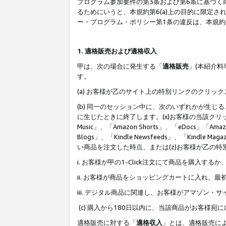
プログラム参加要件の第3条および第6条に基づく
るためにいうと、本規約第6(a)上の目的に限定
ー・プログラム・ポリシー第1条の違反は、本規
1. 適格販売および適格収入
甲は、次の場合に発生する「
適格販売
」(本紹介
す。
(a) お客様が乙のサイト上の特別リンクのクリッ
(b) 同一のセッション中に、次のいずれかが生
に生じたときに終了します。(x)お客様の当該クリ
Music」、「Amazon Shorts」、「eDocs」「Ama
Blogs」、「Kindle Newsfeeds」、「Ki
い商品を注文した時点、または(z)お客様が乙の
i. お客様が甲の1-Click注文にて商品を購入するか
ii. お客様が商品をショッピングカートに入れ
iii. デジタル商品に関連し、お客様がアマゾ
(c) 購入から180日以内に、当該商品がお客
適格販売に対する「
適格収入
」とは、適格販売に