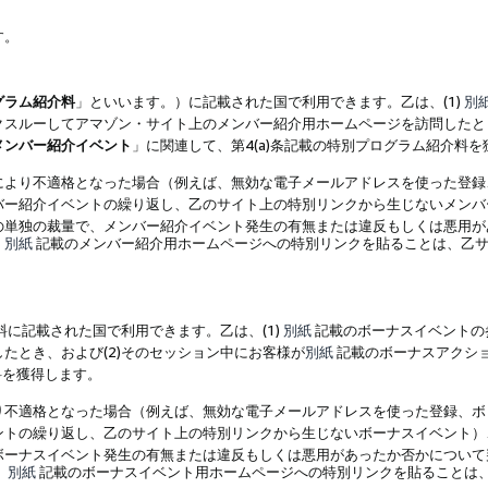
す。
グラム紹介料
」といいます。）に記載された国で利用できます。乙は、(1)
別
スルーしてアマゾン・サイト上のメンバー紹介用ホームページを訪問したとき
メンバー紹介イベント
」に関連して、第4(a)条記載の特別プログラム紹介料
により不適格となった場合（例えば、無効な電子メールアドレスを使った登録
バー紹介イベントの繰り返し、乙のサイト上の特別リンクから生じないメンバ
の単独の裁量で、メンバー紹介イベント発生の有無または違反もしくは悪用が
、
別紙
記載のメンバー紹介用ホームページへの特別リンクを貼ることは、乙サ
に記載された国で利用できます。乙は、(1)
別紙
記載のボーナスイベントの
たとき、および(2)そのセッション中にお客様が
別紙
記載のボーナスアクシ
料を獲得します。
り不適格となった場合（例えば、無効な電子メールアドレスを使った登録、ボ
ントの繰り返し、乙のサイト上の特別リンクから生じないボーナスイベント）
ボーナスイベント発生の有無または違反もしくは悪用があったか否かについて
、
別紙
記載のボーナスイベント用ホームページへの特別リンクを貼ることは