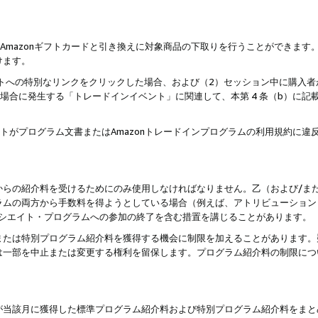
はAmazonギフトカードと引き換えに対象商品の下取りを行うことができま
けます。
サイトへの特別なリンクをクリックした場合、および（2）セッション中に購入
た場合に発生する「トレードインイベント」に関連して、本第 4 条（b）に
ントがプログラム文書またはAmazonトレードインプログラムの利用規約に
。
からの紹介料を受けるためにのみ使用しなければなりません。乙（および/ま
ラムの両方から手数料を得ようとしている場合（例えば、アトリビューション
ソシエイト・プログラムへの参加の終了を含む措置を講じることがあります。
または特別プログラム紹介料を獲得する機会に制限を加えることがあります。
は一部を中止または変更する権利を留保します。プログラム紹介料の制限につ
が当該月に獲得した標準プログラム紹介料および特別プログラム紹介料をまと