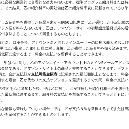
めに必要な商業的に合理的な努力を払います。標準プログラム紹介料または特
す。その結果、乙の紹介料率の実効値は乙の紹介料率表に記載されている水準
グラム紹介料を獲得した各暦月末から約60日以内に、乙が選択した下記記載
グラム紹介料を支払います。乙は、アマゾン・サイトの初期設定通貨以外の通
基づき決まることについて同意するものとします。
行名、口座番号、アカウント名と同じメインユーザーの口座名義人名および
より、甲は乙が指定した銀行口座に対し直接、乙が獲得した紹介料を振り込みま
最低額に達するまで、料金の支払いを留保することができます。
払い 甲は乙に対し、乙のアソシエイト・アカウント上のメインEメールアドレ
の金額であり、アマゾン・サイト上の商品と交換することができます。ギフト
甲は、合計支払額が
支払可能金額表
に記載された最低額以上となるまで、料金
過する場合、乙が代わりの支払オプションを選択するまでの間、料金の支払い
の住所を乙に通知した後、甲は乙に対し、乙が獲得した紹介料相当の小切手
れた最低額に達するまで、紹介料の支払いを留保することができるとともに、
す。
効な情報も登録していない場合、甲は、乙が支払方法を選択するまでまたは当
払いを留保することができるものとします。