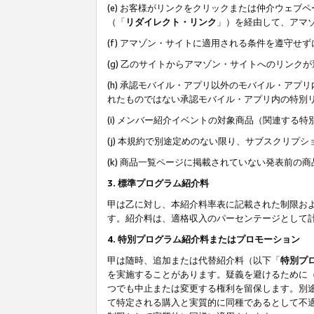
(e) お客様がリンクをクリックまたは仲介ウェ
（「
リダイレクト・リンク
」）を経由して、アマ
(f) アマゾン・サイトに適用される条件を遵守せ
(g) 乙のサイトからアマゾン・サイトへのリン
(h) 承認モバイル・アプリ以外のモバイル・アプリ
れたものではない承認モバイル・アプリ内の特別
(i) メンバー紹介イベントの対象商品（関連する
(j) 本規約で別途定めのない限り、サブスクリプ
(k) 商品一覧ページに掲載されていない発表前の
3. 標準プログラム紹介料
甲は乙に対し、本紹介料率表に記載された制限お
す。紹介料は、適格収入のパーセンテージとして
4. 特別プログラム紹介料またはプロモーション
甲は随時、追加または代替紹介料（以下「
特別プ
を実施することがあります。疑義を避けるために
つでも中止または変更する権利を留保します。別
て特定される購入と実質的に同種であるとして不