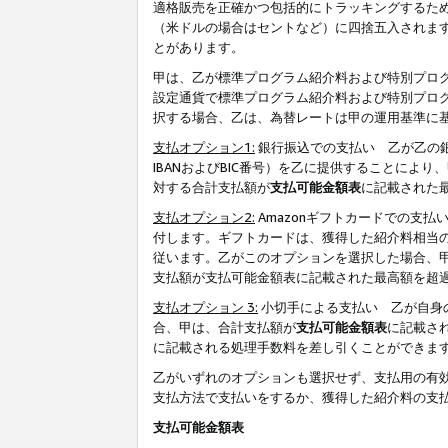
適格販売を正確かつ包括的にトラッキングするた
（米ドルの場合はセントなど）に四捨五入されま
とがあります。
甲は、乙が標準プログラム紹介料および特別プロ
設定通貨で標準プログラム紹介料および特別プロ
択する場合、乙は、為替レートは甲の運用基準に
支払オプション1:
銀行振込での支払い 乙が乙の銀
IBANおよびBIC番号）を乙に提供することに
対する合計支払額が
支払可能金額表
に記載された
支払オプション2:
Amazonギフトカードでの支
付します。ギフトカードは、獲得した紹介料相当
従います。乙がこのオプションを選択した場合、
支払額が支払可能金額表に記載された最高額を超
支払オプション 3:
小切手による支払い 乙が自身
合、甲は、合計支払額が
支払可能金額表
に記載さ
に記載される処理手数料を差し引くことができま
乙がいずれのオプションも選択せず、支払用の有
支払方法で支払いをするか、獲得した紹介料の支
支払可能金額表