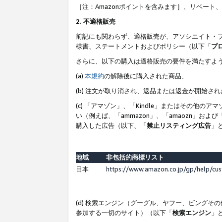
［注：Amazonポイントを含みます］、リベー
2. 不適格販売
前記にも関わらず、適格販売が、アソシエイト・
様書、ステートメントおよびポリシー（以下「
プ
さらに、以下の購入は適格販売の要件を満たすよ
(a)
本規約
の解除後に購入された商品、
(b) 注文が取り消され、返品または返金が開始さ
(c) 「アマゾン」、「Kindle」またはその
い（例えば、「ammazon」、「amaozn」お
購入した広告（以下、「
禁止リスティング広告
」
地域
非包括的商標リスト
日本
https://www.amazon.co.jp/gp/help/cu
(d) 検索エンジン（グーグル、ヤフー、ビング
参加する一切のサイト）（以下「
検索エンジン
」