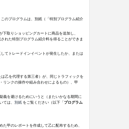
す。このプログラムは、別紙（「特別プログラム紹介
者が下取りショッピングカートに商品を追加し、
記載された特別プログラム紹介料を得ることができま
違反してトレードインイベントが発生したか、または
たは乙を代理する第三者）が、同じトラフィックを
・リンクの操作や組み合わせによるもの）、甲
疑義を避けるためにいうと（またいかなる期間に
いては、
別紙
をご覧ください（以下「
プログラム
めた甲のレポートを作成して乙に配布するため、