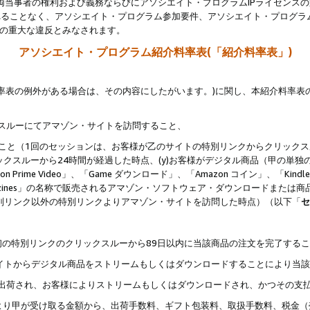
両当事者の権利および義務ならびにアソシエイト・プログラムIPライセンス
されることなく、アソシエイト・プログラム参加要件、アソシエイト・プログラ
約の重大な違反とみなされます。
アソシエイト・プログラム紹介料率表(「紹介料率表」)
料率表の例外がある場合は、その内容にしたがいます。)に関し、本紹介料率表
クスルーにてアマゾン・サイトを訪問すること、
じること（1回のセッションは、お客様が乙のサイトの特別リンクからクリック
ックスルーから24時間が経過した時点、(y)お客様がデジタル商品（甲の単独の
zon Prime Video」、「Game ダウンロード」、「Amazon コイン」、「Kindle 本
ndle Magazines」の名称で販売されるアマゾン・ソフトウェア・ダウンロードまた
特別リンク以外の特別リンクよりアマゾン・サイトを訪問した時点）（以下「
セ
、
、最初の特別リンクのクリックスルーから89日以内に当該商品の注文を完了する
ン・サイトからデジタル商品をストリームもしくはダウンロードすることにより当
様宛に出荷され、お客様によりストリームもしくはダウンロードされ、かつその支
より甲が受け取る金額から、出荷手数料、ギフト包装料、取扱手数料、税金（