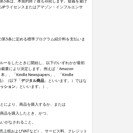
の第3条は、本規約終了後も存続します。疑義を避け
ムIPライセンスまたはアマゾン・インフルエンサ
の第3条に定める標準プログラム紹介料を支払いま
スルーをしたときに開始し、以下のいずれかが最初
裁量により決定します。例えば「Amazon
」、「Kindle Newspapers」、 「Kindle
は商品）（以下「
デジタル商品
」といいます。）ではな
ッション
」といいます。）、
ことにより、商品を購入するか、または
該商品を購入したとき、かつ、
払いがなされること。
売上税およびVATなど）、サービス料、クレジット