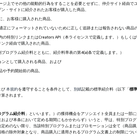
ブページ上でその他の能動的行為をすることを必要とせずに、仲介サイト経由で
ゾン・サイトに紹介されたお客様が購入した商品、
ずに、お客様に購入された商品、
クが適正にフォーマットされていないために正しく追跡または報告されない商品
内の特別リンクまたはCreators API（本ライセンスで定義します。）も
リンク経由で購入された商品、
特別プログラム紹介料とともに、紹介料率表の第4(a)条で定義します。）
ションとして購入される商品、および
商品や予約開始前の商品。
よび
本規約
を遵守することを条件として、
別紙
記載の標準紹介料（以下「
標
計算されます。
ログラム紹介料
」といいます。）の獲得機会をアソシエイト全員または一部に
（および本条において定める期間にもかかわらず）いうと、甲は、特別プログ
途定めのない限り、当該特別プログラムまたはプロモーションは全て（商品購
適格の除外対象となり、商品購入に適用されるプログラム文書上の制限につい