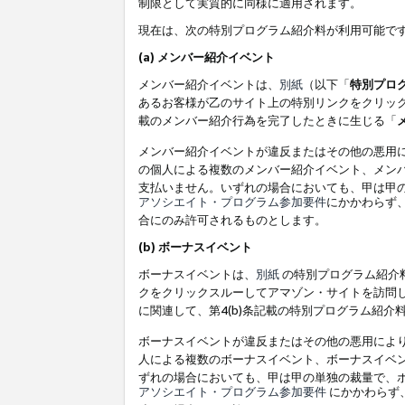
制限として実質的に同様に適用されます。
現在は、次の特別プログラム紹介料が利用可能で
(a) メンバー紹介イベント
メンバー紹介イベントは、
別紙
（以下「
特別プロ
あるお客様が乙のサイト上の特別リンクをクリック
載のメンバー紹介行為を完了したときに生じる「
メンバー紹介イベントが違反またはその他の悪用
の個人による複数のメンバー紹介イベント、メン
支払いません。いずれの場合においても、甲は甲
アソシエイト・プログラム参加要件
にかかわらず
合にのみ許可されるものとします。
(b) ボーナスイベント
ボーナスイベントは、
別紙
の特別プログラム紹介料
クをクリックスルーしてアマゾン・サイトを訪問し
に関連して、第4(b)条記載の特別プログラム紹介
ボーナスイベントが違反またはその他の悪用によ
人による複数のボーナスイベント、ボーナスイベ
ずれの場合においても、甲は甲の単独の裁量で、
アソシエイト・プログラム参加要件
にかかわらず