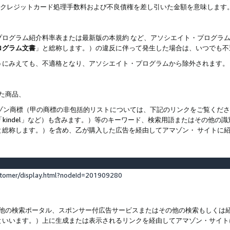
ト、クレジットカード処理手数料および不良債権を差し引いた金額を意味します
プログラム紹介料率表または最新版の本規約 など、アソシエイト・プログラ
ログラム文書
」と総称します。）の違反に伴って発生した場合は、いつでも不
うにみえても、不適格となり、アソシエイト・プログラムから除外されます。
れた商品、
他のアマゾン商標（甲の商標の非包括的リストについては、下記のリンクをご覧く
よび「kindel」など）も含みます。）等のキーワード、検索用語またはその
と総称します。）を含め、乙が購入した広告を経由してアマゾン・ サイトに
stomer/display.html?nodeId=201909280
その他の検索ポータル、スポンサー付広告サービスまたはその他の検索もしく
といいます。）上に生成または表示されるリンクを経由してアマゾン・サイト