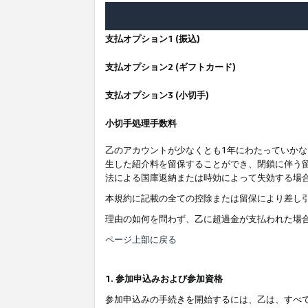
支払オプション1 (振込)
支払オプション2 (ギフトカード)
支払オプション3 (小切手)
小切手処理手数料
乙のアカウントが少なくとも1年にわたっていか
生した紹介料を留保することができ、閉鎖に伴う
法による国庫返納または時効によって失効する場
本規約に記載の全ての控除または留保により差し
理由の如何を問わず、乙に超過金が支払われた場
ページ上部に戻る
1. 参加申込みおよび参加資格
参加申込みの手続きを開始するには、乙は、すべ