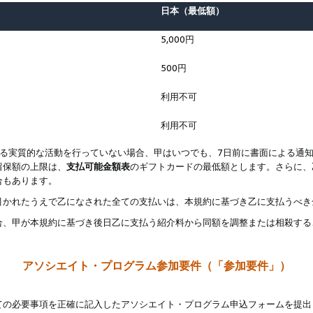
日本（最低額）
5,000円
500円
利用不可
利用不可
なる実質的な活動を行っていない場合、甲はいつでも、7日前に書面による通
留保額の上限は、
支払可能金額表
のギフトカードの最低額とします。さらに、
合もあります。
引かれたうえで乙になされた全ての支払いは、本規約に基づき乙に支払うべき
合、甲が本規約に基づき後日乙に支払う紹介料から同額を調整または相殺する
アソシエイト・プログラム参加要件（「参加要件」）
ての必要事項を正確に記入したアソシエイト・プログラム申込フォームを提出