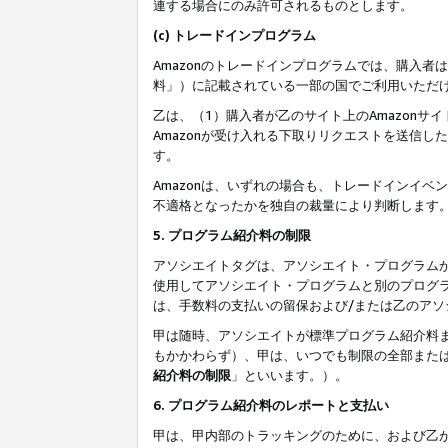
連する場合にのみ許可されるものとします。
(c) トレードインプログラム
Amazonのトレードインプログラムでは、購入者
料」）に記載されている一部の国でご利用いただ
乙は、（1）購入者が乙のサイト上のAmazon
Amazonが受け入れる下取りリクエストを送信し
す。
Amazonは、いずれの場合も、トレードインイベ
不適格となったかを独自の裁量により判断します
5. プログラム紹介料の制限
アソシエイトタグは、アソシエイト・プログラム
使用してアソシエイト・プログラムと別のプログ
は、手数料の支払いの留保および/または乙のア
甲は随時、アソシエイトが標準プログラム紹介料
もかかわらず）、甲は、いつでも制限の全部また
紹介料の制限
」といいます。）。
6. プログラム紹介料のレポートと支払い
甲は、甲内部のトラッキングのために、および乙