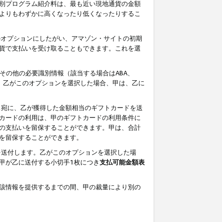
別プログラム紹介料は、最も近い現地通貨の金額
よりもわずかに高くなったり低くなったりするこ
のオプションにしたがい、アマゾン・サイトの初期
貨で支払いを受け取ることもできます。これを選
その他の必要識別情報（該当する場合はABA、
す。乙がこのオプションを選択した場合、甲は、乙に
ス宛に、乙が獲得した金額相当のギフトカードを送
カードの利用は、甲のギフトカードの利用条件に
の支払いを留保することができます。甲は、合計
を留保することができます。
を送付します。乙がこのオプションを選択した場
甲が乙に送付する小切手1枚につき
支払可能金額表
該情報を提供するまでの間、甲の裁量により別の