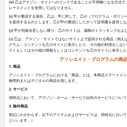
(w) 乙はアマゾン・サイトへのリンクであることが不明瞭になる方法
レースメントを使用してはなりません。
(x) 甲が要請する場合、乙は、甲に対して、乙が（プログラム・ポリ
を提供するものとします。乙が甲の要請にしたがって証明書を提供しな
(y) 甲が別途合意しない限り、乙のサイトは、価格のトラッキングお
(z) 乙は、アマゾン・サイトではないサイト上で提供される商品（例
グラム・コンテンツを乙のサイトに表示したり、その他の利用をしない
ストもしくはその他の情報もしくはコンテンツを乙のサイトに表示した
アソシエイト・プログラムの商
1. 商品
アソシエイト・プログラムにおける「商品」とは、本商品ステートメン
物理的またはデジタルの商品を指します。
2. サービス
現時点において、アマゾン・ホーム・サービス以外のサービスについて
3. 除外商品
前記にかかわらず、以下のアイテムおよびサービスは、現時点において
といいます。）