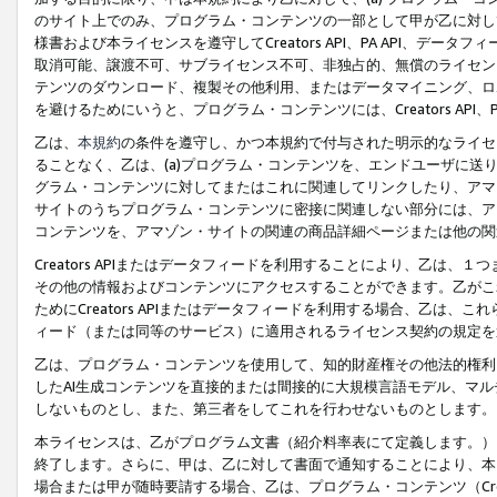
のサイト上でのみ、プログラム・コンテンツの一部として甲が乙に対し
様書および本ライセンスを遵守してCreators API、PA API、
取消可能、譲渡不可、サブライセンス不可、非独占的、無償のライセン
テンツのダウンロード、複製その他利用、またはデータマイニング、ロ
を避けるためにいうと、プログラム・コンテンツには、Creators AP
乙は、
本規約
の条件を遵守し、かつ本規約で付与された明示的なライセ
ることなく、乙は、(a)プログラム・コンテンツを、エンドユーザに
グラム・コンテンツに対してまたはこれに関連してリンクしたり、アマ
サイトのうちプログラム・コンテンツに密接に関連しない部分には、ア
コンテンツを、アマゾン・サイトの関連の商品詳細ページまたは他の関
Creators APIまたはデータフィードを利用することにより、乙は、
その他の情報およびコンテンツにアクセスすることができます。乙がこ
ためにCreators APIまたはデータフィードを利用する場合、乙は、こ
ィード（または同等のサービス）に適用されるライセンス契約の規定を
乙は、プログラム・コンテンツを使用して、知的財産権その他法的権利
したAI生成コンテンツを直接的または間接的に大規模言語モデル、マ
しないものとし、また、第三者をしてこれを行わせないものとします。
本ライセンスは、乙がプログラム文書（紹介料率表にて定義します。）
終了します。さらに、甲は、乙に対して書面で通知することにより、本
場合または甲が随時要請する場合、乙は、プログラム・コンテンツ（Cre