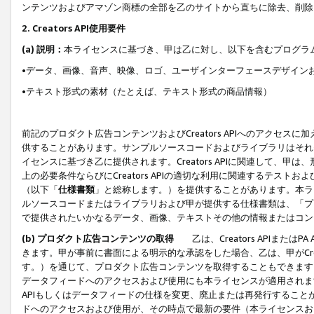
ンテンツおよびアマゾン商標の全部を乙のサイトから直ちに除去、削除
2. Creators API使用要件
(a) 説明：
本ライセンスに基づき、甲は乙に対し、以下を含むプログラ
•データ、画像、音声、映像、ロゴ、ユーザインターフェースデザイン
•テキスト形式の素材（たとえば、テキスト形式の商品情報）
前記のプロダクト広告コンテンツおよびCreators APIへのアクセスに
供することがあります。サンプルソースコードおよびライブラリはそれ
イセンスに基づき乙に提供されます。Creators APIに関連して
上の必要条件ならびにCreators APIの適切な利用に関連するテ
（以下「
仕様書類
」と総称します。）を提供することがあります。本ラ
ルソースコードまたはライブラリおよび甲が提供する仕様書類は、「プ
で提供されたいかなるデータ、画像、テキストその他の情報またはコン
(b) プロダクト広告コンテンツの取得
乙は、Creators APIま
きます。甲が事前に書面による明示的な承認をした場合、乙は、甲がCreator
す。）を通じて、プロダクト広告コンテンツを取得することもできます
データフィードへのアクセスおよび使用にも本ライセンスが適用されます。乙は
APIもしくはデータフィードの仕様を変更、廃止または再発行することがで
ドへのアクセスおよび使用が、その時点で最新の要件（本ライセンスお