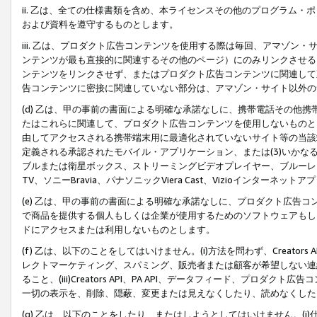
ii. 乙は、全ての仕様書類を含め、本ライセンスその他のプログラム
および資料を遵守するものとします。
iii. 乙は、プロダクト広告コンテンツを使用する際は毎回、アマゾ
ンテンツが最も直接的に関連するその他のページ）にのみリンクさせる
ンテンツをリンクさせず、またはプロダクト広告コンテンツに関連して
告コンテンツに密接に関連していない部分は、アマゾン・サイト以外の
(d) 乙は、甲の事前の書面による明確な承諾なしに、携帯電話その他
たはこれらに関連して、プロダクト広告コンテンツを使用しないものと
由してアクセスされる携帯端末用に最適化されていないサイト等の当該端
定義される承認されたモバイル・アプリケーション、または(3)いか
ブルまたは衛星ボックス、ストリーミングビデオプレイヤー、ブルーレイ
TV、ソニーBravia、パナソニックViera Cast、Vizioインター
(e) 乙は、甲の事前の書面による明確な承諾なしに、プロダクト広告
で商品を提供する個人もしくは企業が使用するためのソフトウェアもしくはその
ドにアクセスまたは利用しないものとします。
(f) 乙は、以下のことをしてはいけません。(i)方法を問わず、Creator
レクトマーケティング、スパミング、販売者または顧客が希望しない連
ること、(iii)Creators API、PA API、データフィード、プ
一切の表示を、削除、隠蔽、変更または見えなくしたり、読めなくした
(g) 乙は、以下のことをしたり、またはしようとしてはいけません。(