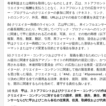
有者利益または権利を取得しないものとします。乙は、ストアフロントに
リエイターに報酬を支払うことなく、ストアフロント上での広告マテリア
ー・プログラムへのクリエイターの参加に関する（テキスト、リンク、
トのコンテンツ、外見、機能、URLおよびその他全ての要素を決定で
(b) クリエイター商標のライセンス 乙は甲に対し、本インフルエン
の最長期間にわたり、甲に対してパブリック・プロフィールへのリンク
に関連して甲に提供される乙の名前、写真、ロゴ、その他の商標（以下
複製、再生、翻案、翻訳、引用、再フォーマット、配信、送信および表
甲はクリエイター商標についてクリエイターが提供した形状から変更し
ーマットまたはサイズ変更を目的とする場合を除きます。）
(c) クリエイター・コンテンツおよびサイト 疑義を避けるためにい
ル提出に関連する該当アマゾン・サイトの利用規約の規定に従い、かつ、
用される場合、米連邦取引委員会（FTC）の広告における推奨・証言
イターが、クリエイター・コンテンツに関連して他の製造業者、配信業
を受け取った場合、クリエイターは、(「#Ad」または「#Sponsor
り決めに関する全ての適用ある法律、政省令、規則、規制、命令、許認
を、開示に関連するものを含めて、遵守する責任も負います。
(d) 免責
甲は、ストアフロントおよびクリエイター・コンテンツの作
クリエイター・コンテンツに対する全ての請求、損害、損失、責任、費
ンサーならびに甲およびこれら各社の従業員、役員、取締役および代表