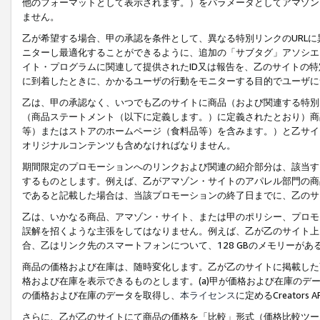
他のフォーマットとして表示されます。）をパラメータとしてアマゾン
ません。
乙が希望する場合、甲の承認を条件として、異なる特別リンクのURL
ニターし最適化することができるように、追加の「サブタグ」アソシエ
イト・プログラムに関連して提供されたID又は報告を、乙のサイトの
に到着したときに、かかるユーザの行動をモニターする目的でユーザに
乙は、甲の承認なく、いつでも乙のサイトに商品（および関連する特別
（商品ステートメント（以下に定義します。）に定義されたとおり）商
等）またはストアのホームページ（食料品等）を含みます。）と乙サイ
オリジナルコンテンツも含めなければなりません。
期間限定のプロモーションへのリンクおよび関連の紹介部分は、該当す
するものとします。例えば、乙がアマゾン・サイトのアパレル部門の商
であると記載した場合は、当該プロモーションの終了日までに、乙のサ
乙は、いかなる商品、アマゾン・サイト、または甲のポリシー、プロモ
誤解を招くような主張をしてはなりません。例えば、乙が乙のサイト上に
合、乙はリンク先のスマートフォンについて、128 GBのメモリーが
商品の価格および在庫は、随時変化します。乙が乙のサイトに掲載した
格および在庫を表示できるものとします。(a)甲が価格および在庫のデータを
の価格および在庫のデータを取得し、
本ライセンス
に定めるCreator
さらに、乙が乙のサイトにて商品の価格を「比較」形式（価格比較ツー