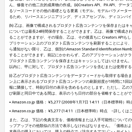
ん、修復その他二次的成果物の作成。(ii)Creators API、PA 
るソースコードその他の基礎となる要素（モデル、モデルパラメーター
るため、リバースエンジニアリング、ディスアセンブル、ディコンパイ
(h) 乙は、画像で構成されるプロダクト広告コンテンツを保存または
については最長24時間保存することができます。乙は、画像で構成さ
ることができますが、その場合、乙は、その後直ちに Creators AP
プリケーション上のプロダクト広告コンテンツを刷新することにより、
ら通知がない限り、乙は、個別のAmazon Standard Identification Nu
することができます。前記にかかわらず、乙のアプリケーションがクラ
プロダクト広告コンテンツを保存またはキャッシュしてはいけません。
以内に、甲に対して、プロダクト広告コンテンツを含むまたは使用する
(i) 乙がプロダクト広告コンテンツをデータフィードから取得する場合または
ン上に表示されるプロダクト広告コンテンツの刷新頻度が1時間に1回
報に隣接して、時刻/日付の表示を含めるものとします。ただし、乙の
び刷新と同日中である間は、表示のうち日付の部分を省略することがで
• Amazon.co.jp 価格： ¥3,277 (2008年1月7日 14:11（日本標準
• Amazon.co.jp 価格： ¥3,277 (14:11（日本標準時）時点 −詳しくは
また、乙は、下記の免責文言を、価格情報または入手可能性についての
ップアップその他類似の方法で表示しなければなりません。「価格およ
本商品の購入においては、購入の時点で（該当するアマゾン・サイト）