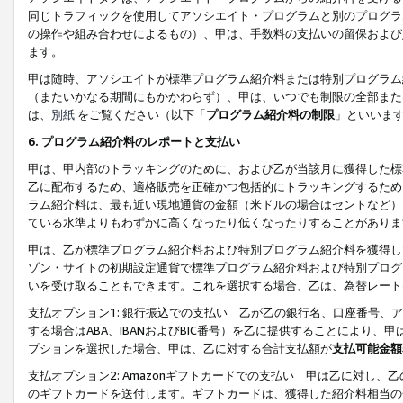
同じトラフィックを使用してアソシエイト・プログラムと別のプログラ
の操作や組み合わせによるもの）、甲は、手数料の支払いの留保および
ます。
甲は随時、アソシエイトが標準プログラム紹介料または特別プログラム
（またいかなる期間にもかかわらず）、甲は、いつでも制限の全部また
は、
別紙
をご覧ください（以下「
プログラム紹介料の制限
」といいま
6. プログラム紹介料のレポートと支払い
甲は、甲内部のトラッキングのために、および乙が当該月に獲得した標
乙に配布するため、適格販売を正確かつ包括的にトラッキングするため
ラム紹介料は、最も近い現地通貨の金額（米ドルの場合はセントなど）
ている水準よりもわずかに高くなったり低くなったりすることがありま
甲は、乙が標準プログラム紹介料および特別プログラム紹介料を獲得し
ゾン・サイトの初期設定通貨で標準プログラム紹介料および特別プログ
いを受け取ることもできます。これを選択する場合、乙は、為替レート
支払オプション1:
銀行振込での支払い 乙が乙の銀行名、口座番号、ア
する場合はABA、IBANおよびBIC番号）を乙に提供することにより
プションを選択した場合、甲は、乙に対する合計支払額が
支払可能金額
支払オプション2:
Amazonギフトカードでの支払い 甲は乙に対し、
のギフトカードを送付します。ギフトカードは、獲得した紹介料相当の