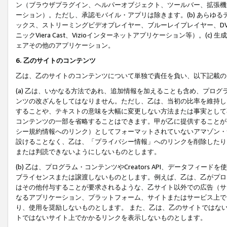
ン（ブラウザプラグイン、ヘルパーオブジェクト、ツールバー、拡張機
ーション）。ただし、承認モバイル・アプリは除きます。(b) あらゆ
ックス、ストリーミングビデオプレイヤー、ブルーレイプレイヤー、DVDプ
ニックViera Cast、Vizioインターネットアプリケーション等）。(
ェアその他のアプリケーション。
6. 乙のサイトのコンテンツ
乙は、乙のサイトのコンテンツについて単独で責任を負い、以下記載の
(a) 乙は、いかなる方法であれ、追加情報を加えることも含め、プロ
ンツの改ざんをしてはなりません。ただし、乙は、当初の比率を維持し
することや、テキストの意味を大幅に変更しない方法または事実として
コンテンツの一部を省略することはできます。甲が乙に提供することが
シー規約情報へのリンク）としてフォーマットされていないアマゾン・
設けることなく、乙は、「プライバシー情報」へのリンクを削除したり
または判読できないようにしないものとします。
(b) 乙は、プログラム・コンテンツやCreators API、データフ
ブライセンスまたは譲渡しないものとします。例えば、乙は、乙がプロ
はその他付与することが要求されるような、乙サイト以外での広告（サ
なるアプリケーション、プラットフォーム、サイトまたはサービス上で
り、使用を奨励しないものとします。 また、乙は、乙のサイトではな
トではないサイト上でかかるリンクを表示しないものとします。