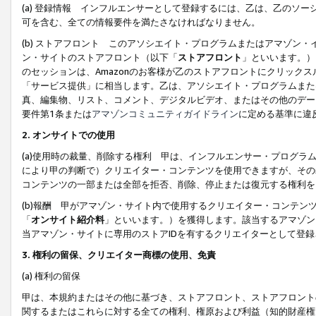
(a) 登録情報 インフルエンサーとして登録するには、乙は、乙のソ
可を含む、全ての情報要件を満たさなければなりません。
(b) ストアフロント このアソシエイト・プログラムまたはアマゾン
ン・サイトのストアフロント（以下「
ストアフロント
」といいます。）
のセッションは、Amazonのお客様が乙のストアフロントにクリック
「サービス提供」に相当します。乙は、アソシエイト・プログラムまた
真、編集物、リスト、コメント、デジタルビデオ、またはその他のデー
要件第1条または
アマゾンコミュニティガイドライン
に定める基準に違
2.
オンサイトでの使用
(a)使用時の裁量、削除する権利 甲は、インフルエンサー・プログラ
により甲の判断で）クリエイター・コンテンツを使用できますが、その
コンテンツの一部または全部を拒否、削除、停止または復元する権利を
(b)報酬 甲がアマゾン・サイト内で使用するクリエイター・コンテン
「
オンサイト紹介料
」といいます。）を獲得します。該当するアマゾン
当アマゾン・サイトに専用のストアIDを有するクリエイターとして登
3.
権利の留保、クリエイター商標の使用、免責
(a) 権利の留保
甲は、本規約またはその他に基づき、ストアフロント、ストアフロント
関するまたはこれらに対する全ての権利、権原および利益（知的財産権