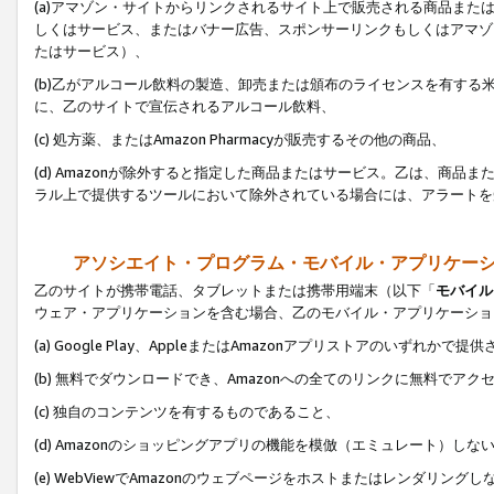
(a)アマゾン・サイトからリンクされるサイト上で販売される商品またはサ
しくはサービス、またはバナー広告、スポンサーリンクもしくはアマゾ
たはサービス）、
(b)乙がアルコール飲料の製造、卸売または頒布のライセンスを有す
に、乙のサイトで宣伝されるアルコール飲料、
(c) 処方薬、またはAmazon Pharmacyが販売するその他の商品、
(d) Amazonが除外すると指定した商品またはサービス。乙は、商品また
ラル上で提供するツールにおいて除外されている場合には、アラートを
アソシエイト・プログラム・モバイル・アプリケー
乙のサイトが携帯電話、タブレットまたは携帯用端末（以下「
モバイル
ウェア・アプリケーションを含む場合、乙のモバイル・アプリケーショ
(a) Google Play、AppleまたはAmazonアプリストアのいずれかで
(b) 無料でダウンロードでき、Amazonへの全てのリンクに無料でアク
(c) 独自のコンテンツを有するものであること、
(d) Amazonのショッピングアプリの機能を模倣（エミュレート）しな
(e) WebViewでAmazonのウェブページをホストまたはレンダリング