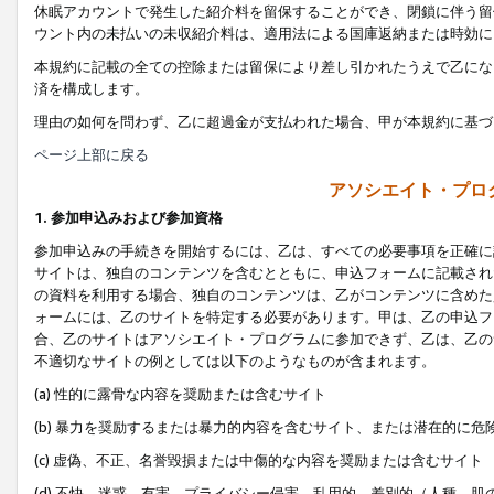
休眠アカウントで発生した紹介料を留保することができ、閉鎖に伴う留
ウント内の未払いの未収紹介料は、適用法による国庫返納または時効に
本規約に記載の全ての控除または留保により差し引かれたうえで乙にな
済を構成します。
理由の如何を問わず、乙に超過金が支払われた場合、甲が本規約に基づ
ページ上部に戻る
アソシエイト・プロ
1. 参加申込みおよび参加資格
参加申込みの手続きを開始するには、乙は、すべての必要事項を正確に
サイトは、独自のコンテンツを含むとともに、申込フォームに記載され
の資料を利用する場合、独自のコンテンツは、乙がコンテンツに含めた
ォームには、乙のサイトを特定する必要があります。甲は、乙の申込フ
合、乙のサイトはアソシエイト・プログラムに参加できず、乙は、乙の
不適切なサイトの例としては以下のようなものが含まれます。
(a) 性的に露骨な内容を奨励または含むサイト
(b) 暴力を奨励するまたは暴力的内容を含むサイト、または潜在的に
(c) 虚偽、不正、名誉毀損または中傷的な内容を奨励または含むサイト
(d) 不快、迷惑、有害、プライバシー侵害、乱用的、差別的（人種、