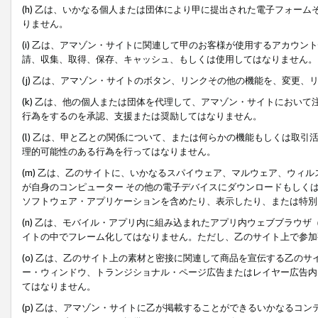
(h) 乙は、いかなる個人または団体により甲に提出された電子フォー
りません。
(i) 乙は、アマゾン・サイトに関連して甲のお客様が使用するアカウ
請、収集、取得、保存、キャッシュ、もしくは使用してはなりません。
(j) 乙は、アマゾン・サイトのボタン、リンクその他の機能を、変更
(k) 乙は、他の個人または団体を代理して、アマゾン・サイトにおい
行為をするのを承認、支援または奨励してはなりません。
(l) 乙は、甲と乙との関係について、または何らかの機能もしくは取
理的可能性のある行為を行ってはなりません。
(m) 乙は、乙のサイトに、いかなるスパイウェア、マルウェア、ウィ
が自身のコンピューター その他の電子デバイスにダウンロードもしく
ソフトウェア・アプリケーションを含めたり、表示したり、または特別
(n) 乙は、モバイル・アプリ内に組み込まれたアプリ内ウェブブラウザ
イトの中でフレーム化してはなりません。ただし、乙のサイト上で参加
(o) 乙は、乙のサイト上の素材と密接に関連して商品を宣伝する乙の
ー・ウィンドウ、トランジショナル・ページ広告またはレイヤー広告内
てはなりません。
(p) 乙は、アマゾン・サイトに乙が掲載することができるいかなるコ