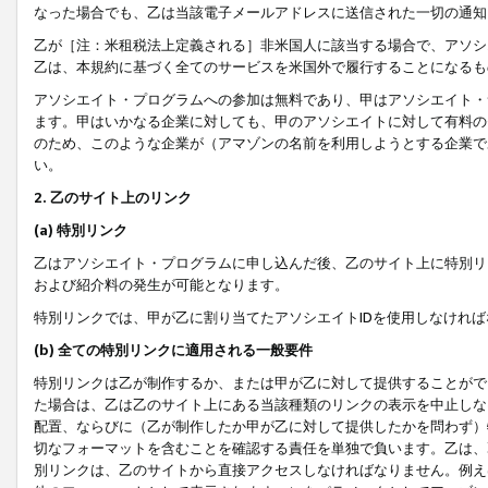
なった場合でも、乙は当該電子メールアドレスに送信された一切の通知
乙が［注：米租税法上定義される］非米国人に該当する場合で、アソシ
乙は、本規約に基づく全てのサービスを米国外で履行することになるも
アソシエイト・プログラムへの参加は無料であり、甲はアソシエイト・
ます。甲はいかなる企業に対しても、甲のアソシエイトに対して有料の
のため、このような企業が（アマゾンの名前を利用しようとする企業で
い。
2. 乙のサイト上のリンク
(a) 特別リンク
乙はアソシエイト・プログラムに申し込んだ後、乙のサイト上に特別リ
および紹介料の発生が可能となります。
特別リンクでは、甲が乙に割り当てたアソシエイトIDを使用しなけれ
(b) 全ての特別リンクに適用される一般要件
特別リンクは乙が制作するか、または甲が乙に対して提供することがで
た場合は、乙は乙のサイト上にある当該種類のリンクの表示を中止しな
配置、ならびに（乙が制作したか甲が乙に対して提供したかを問わず）
切なフォーマットを含むことを確認する責任を単独で負います。乙は、
別リンクは、乙のサイトから直接アクセスしなければなりません。例えば、