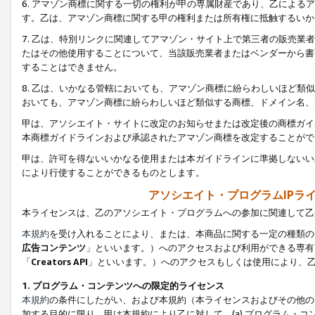
6. アマゾン商標に関する一切の権利が甲の専属財産であり、乙によ
す。乙は、アマゾン商標に関する甲の権利または所有権に抵触するいか
7. 乙は、特別リンクに関連してアマゾン・サイト上で第三者の販売
たはその他使用することについて、当該販売業者またはベンダーから書
することはできません。
8. 乙は、いかなる管轄においても、アマゾン商標に紛らわしいほど
おいても、アマゾン商標に紛らわしいほど類似する商標、ドメイン名、
甲は、アソシエイト・サイトに改定のお知らせまたは改定後の商標ガイ
本商標ガイドラインおよび承認されたアマゾン商標を改定することがで
甲は、許可を得ないいかなる使用または本ガイドラインに準拠しないい
により行使することができるものとします。
アソシエイト・プログラムIPラ
本ライセンスは、乙のアソシエイト・プログラムへの参加に関連して乙
本規約
を受け入れることにより、または、本商品に関する一定の種類の
広告コンテンツ
」といいます。）へのアクセスおよび利用ができる専有
「
Creators API
」といいます。）へのアクセスもしくは使用により、
1. プログラム・コンテンツへの限定的ライセンス
本規約
の条件にしたがい、および本規約（本ライセンスおよびその他の
加する目的に限り、甲は本規約により乙に対して、(a) プログラム・コ