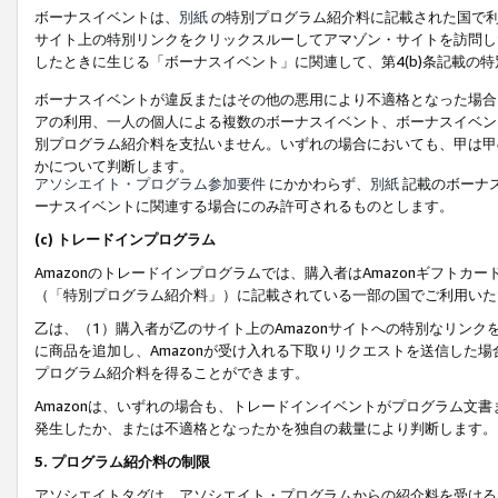
ボーナスイベントは、
別紙
の特別プログラム紹介料に記載された国で利
サイト上の特別リンクをクリックスルーしてアマゾン・サイトを訪問した
したときに生じる「ボーナスイベント」に関連して、第4(b)条記載の
ボーナスイベントが違反またはその他の悪用により不適格となった場合
アの利用、一人の個人による複数のボーナスイベント、ボーナスイベン
別プログラム紹介料を支払いません。いずれの場合においても、甲は甲
かについて判断します。
アソシエイト・プログラム参加要件
にかかわらず、
別紙
記載のボーナ
ーナスイベントに関連する場合にのみ許可されるものとします。
(c) トレードインプログラム
Amazonのトレードインプログラムでは、購入者はAmazonギフト
（「特別プログラム紹介料」）に記載されている一部の国でご利用いた
乙は、（1）購入者が乙のサイト上のAmazonサイトへの特別なリン
に商品を追加し、Amazonが受け入れる下取りリクエストを送信した場
プログラム紹介料を得ることができます。
Amazonは、いずれの場合も、トレードインイベントがプログラム文書
発生したか、または不適格となったかを独自の裁量により判断します。
5. プログラム紹介料の制限
アソシエイトタグは、アソシエイト・プログラムからの紹介料を受ける