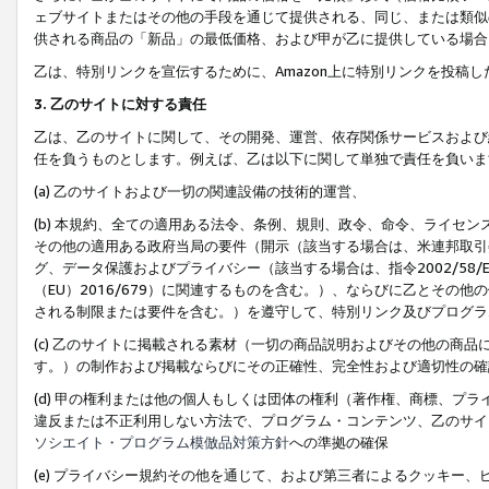
ェブサイトまたはその他の手段を通じて提供される、同じ、または類似
供される商品の「新品」の最低価格、および甲が乙に提供している場合
乙は、特別リンクを宣伝するために、Amazon上に特別リンクを投稿し
3. 乙のサイトに対する責任
乙は、乙のサイトに関して、その開発、運営、依存関係サービスおよび
任を負うものとします。例えば、乙は以下に関して単独で責任を負いま
(a) 乙のサイトおよび一切の関連設備の技術的運営、
(b) 本規約、全ての適用ある法令、条例、規則、政令、命令、ライセ
その他の適用ある政府当局の要件（開示（該当する場合は、米連邦取引
グ、データ保護およびプライバシー（該当する場合は、指令2002/58
（EU）2016/679）に関連するものを含む。）、ならびに乙とそ
される制限または要件を含む。）を遵守して、特別リンク及びプログラ
(c) 乙のサイトに掲載される素材（一切の商品説明およびその他の商
す。）の制作および掲載ならびにその正確性、完全性および適切性の確
(d) 甲の権利または他の個人もしくは団体の権利（著作権、商標、プ
違反または不正利用しない方法で、プログラム・コンテンツ、乙のサイ
ソシエイト・プログラム模倣品対策方針
への準拠の確保
(e) プライバシー規約その他を通じて、および第三者によるクッキー