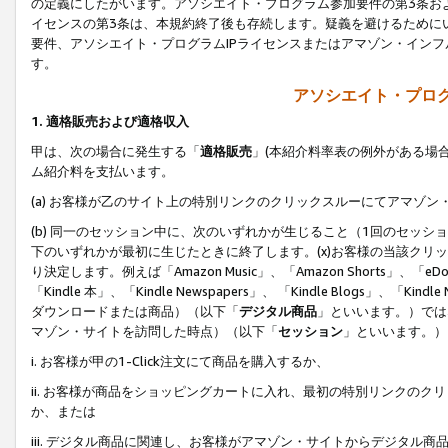
の定義にしたがいます。アソシエイト・プログラム参加要件の第3条お
イセンスの第3条は、本規約終了後も存続します。疑義を避けるためにい
要件、アソシエイト・プログラムIPライセンスまたはアマゾン・イン
す。
アソシエイト・プログ
1. 適格販売および適格収入
甲は、次の場合に発生する「
適格販売
」(本紹介料率表の例外がある場
ム紹介料を支払います。
(a) お客様が乙のサイト上の特別リンクのクリックスルーにてアマゾン
(b) 同一のセッション中に、次のいずれかが生じること（1回のセッ
下のいずれかが最初に生じたときに終了します。(x)お客様の当該クリッ
り決定します。例えば「Amazon Music」、「Amazon Shorts」、「eDo
「Kindle 本」、「Kindle Newspapers」、 「Kindle Blogs」、「
ダウンロードまたは商品）（以下「
デジタル商品
」といいます。）では
マゾン・サイトを訪問した時点）（以下「
セッション
」といいます。）
i. お客様が甲の1-Click注文にて商品を購入するか、
ii. お客様が商品をショッピングカートに入れ、最初の特別リンクの
か、または
iii. デジタル商品に関連し、お客様がアマゾン・サイトからデジタ