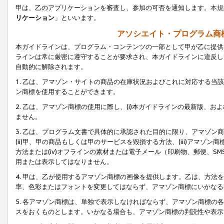
甲は、乙のアプリケーションを審査し、参加の可否を通知します。
本規
リケーション
」といいます。
アソシエイト・プログラム商
本ガイドラインは、プログラム・コンテンツの一部として甲が乙に提供
ラインは常に厳密に遵守することが要求され、本ガイドラインに違反し
自動的に解除されます。
1. 乙は、アマゾン・サイトの商品の在庫状況およびこれに対応する
ン商標を使用することができます。
2. 乙は、アマゾン商標の使用に際し、(i)本ガイドラインの最新版、およ
ません。
3. 乙は、プログラム文書で具体的に承認された目的に限り、アマゾン
(ii)甲、甲の商品もしくは甲のサービスを毀損する方法、(iii)アマ
方法または(iv)オフラインの素材または電子メール（印刷物、郵便、S
用または表示してはなりません。
4. 甲は、乙が使用するアマゾン商標の画像を提供します。乙は、方
率、色彩またはフォントを変更してはならず、アマゾン商標にいかなる
5. 各アマゾン商標は、単独で表示しなければならず、アマゾン商標
スをおくものとします。いかなる場合も、アマゾン商標の判読性や表示