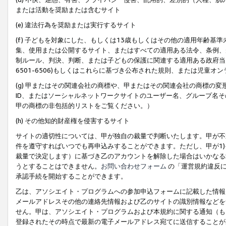
または活動を奨励または含むサイト
(e) 違法行為を奨励または実行するサイト
(f) 子どもを対象にした、もしくは13歳もしくはその他の適用年齢
集、使用または公開するサイト、またはすべての適用ある法令、条例、
制ルール、判決、判断、または子どもの保護に関連する適用ある政府当局の要
6501-6506)もしくはこれらに基づき公布された規則、または児童オ
(g) 甲またはその関連会社の商標や、甲またはその関連会社の商標の
ID、またはソーシャルネットワークサイトのユーザー名、グループ名
甲の商標の非包括的リストをご覧ください。）
(h) その他知的財産権を侵害するサイト
サイトの適切性については、甲が独自の裁量で判断いたします。甲が不
件を遵守すればいつでも再申込みすることができます。ただし、甲が1)
裁量で決定します）に基づき乙のアカウントを解除した場合はいかなる
うとすることはできません。
お問い合わせフォーム
の「運営規約違反に
承認手続を開始することができます。
乙は、アソシエイト・プログラムへの参加申込フォームに記載した情報
メールアドレスその他の連絡先情報および乙のサイトの識別情報などを
せん。甲は、アソシエイト・プログラムおよび本規約に関する通知（も
登録されたその時点で最新の電子メールアドレス宛てに送信することが