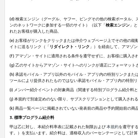
(d) 検索エンジン（グーグル、ヤフー、ビングその他の検索ポータル
ンのネットワークに参加する一切のサイト）（以下「
検索エンジン
」と
れたお客様が購入した商品、
(e) お客様がリンクをクリックまたは仲介ウェブページ上でその他の
イトに送るリンク（「
リダイレクト・リンク
」）を経由して、アマゾン
(f) アマゾン・サイトに適用される条件を遵守せずに、お客様に購入さ
(g) 乙のサイトからアマゾン・サイトへのリンクが適正にフォーマッ
(h) 承認モバイル・アプリ以外のモバイル・アプリ内の特別リンクまたはC
ツールにより提供されたものではない承認モバイル・アプリ内の特別リ
(i) メンバー紹介イベントの対象商品（関連する特別プログラム紹介料と
(j) 本規約で別途定めのない限り、サブスクリプションとして購入され
(k) 商品一覧ページに掲載されていない発表前の商品や予約開始前の商
3. 標準プログラム紹介料
甲は乙に対し、本紹介料率表に記載された制限および
本規約
を遵守す
す。）を支払います。紹介料は、適格収入のパーセンテージとして計算