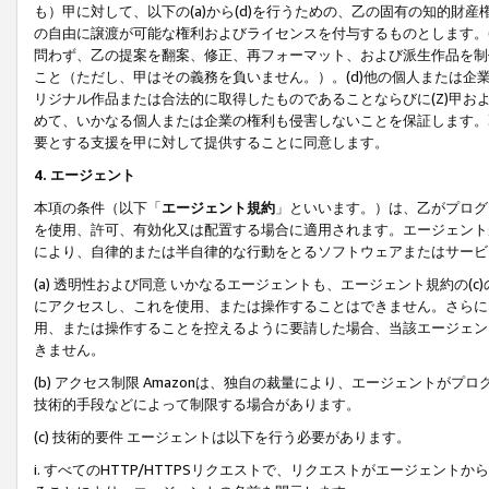
も）甲に対して、以下の(a)から(d)を行うための、乙の固有の知的
の自由に譲渡が可能な権利およびライセンスを付与するものとします。(
問わず、乙の提案を翻案、修正、再フォーマット、および派生作品を制
こと（ただし、甲はその義務を負いません。）。(d)他の個人または企
リジナル作品または合法的に取得したものであることならびに(Z)甲
めて、いかなる個人または企業の権利も侵害しないことを保証します。
要とする支援を甲に対して提供することに同意します。
4. エージェント
本項の条件（以下「
エージェント規約
」といいます。）は、乙がプログ
を使用、許可、有効化又は配置する場合に適用されます。エージェント
により、自律的または半自律的な行動をとるソフトウェアまたはサービ
(a) 透明性および同意 いかなるエージェントも、エージェント規約の
にアクセスし、これを使用、または操作することはできません。さらに、
用、または操作することを控えるように要請した場合、当該エージェン
きません。
(b) アクセス制限 Amazonは、独自の裁量により、エージェント
技術的手段などによって制限する場合があります。
(c) 技術的要件 エージェントは以下を行う必要があります。
i. すべてのHTTP/HTTPSリクエストで、リクエストがエージェ