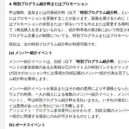
4. 特別プログラム紹介料またはプロモーション
甲は随時、追加または代替紹介料（以下「
特別プログラム紹介料
」とい
たはプロモーションを実施することがあります。疑義を避けるために（
はプロモーションの全部または一部をいつでも中止または変更する権利
て（商品購入を含まないものも）、紹介料率表の第2条において特定さ
プログラム文書上の制限についても、特別プログラムまたはプロモーシ
現在は、次の特別プログラム紹介料が利用可能です。
(a) メンバー紹介イベント
メンバー紹介イベントは、
別紙
（以下「
特別プログラム紹介料
」といい
ベントの参加資格のあるお客様が乙のサイト上の特別リンクをクリック
び(2)そのセッション中にお客様が
別紙
記載のメンバー紹介行為を完了
ム紹介料を獲得します。
メンバー紹介イベントが違反またはその他の悪用により不適格となった
ウェアの利用、一人の個人による複数のメンバー紹介イベント、メンバ
ベント）、甲は特別プログラム紹介料を支払いません。いずれの場合に
くは悪用があったか否かについて判断します。
アソシエイト・プログラム参加要件
にかかわらず、
別紙
記載のメンバー
ー紹介に関連する場合にのみ許可されるものとします。
(b) ボーナスイベント