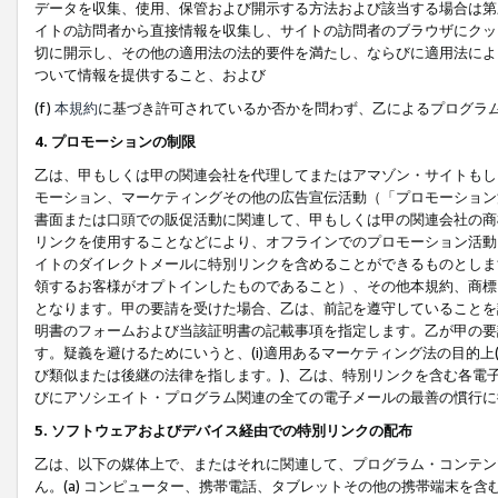
データを収集、使用、保管および開示する方法および該当する場合は第
イトの訪問者から直接情報を収集し、サイトの訪問者のブラウザにクッ
切に開示し、その他の適用法の法的要件を満たし、ならびに適用法によ
ついて情報を提供すること、および
(f)
本規約
に基づき許可されているか否かを問わず、乙によるプログラ
4. プロモーションの制限
乙は、甲もしくは甲の関連会社を代理してまたはアマゾン・サイトもし
モーション、マーケティングその他の広告宣伝活動（「プロモーション
書面または口頭での販促活動に関連して、甲もしくは甲の関連会社の商
リンクを使用することなどにより、オフラインでのプロモーション活動
イトのダイレクトメールに特別リンクを含めることができるものとしま
領するお客様がオプトインしたものであること）、その他本規約、商標
となります。甲の要請を受けた場合、乙は、前記を遵守していることを
明書のフォームおよび当該証明書の記載事項を指定します。乙が甲の要
す。疑義を避けるためにいうと、(i)適用あるマーケティング法の目的上(例
び類似または後継の法律を指します。)、乙は、特別リンクを含む各電子
びにアソシエイト・プログラム関連の全ての電子メールの最善の慣行に
5. ソフトウェアおよびデバイス経由での特別リンクの配布
乙は、以下の媒体上で、またはそれに関連して、プログラム・コンテン
ん。(a) コンピューター、携帯電話、タブレットその他の携帯端末を