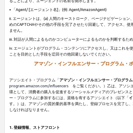
ることにより、エージェントの名前を開示します。
• 「Agent/ [エージェント名]」(例: Agent/AmazonAgent)
ii. エージェントは、(a) 人間のキーストローク、ページナビゲーシ
めのCAPTCHAやその他の手段を完了させたり回避して、アクセス、
ません。
iii. 対話が人間によるものかコンピューターによるものかを判断する
iv. エージェントがプログラム・コンテンツにアクセスし、又はこれ
ことを目的とした手段を迂回その他回避しないでください。
アマゾン・インフルエンサー・プログラム・
アソシエイト・プログラム「
アマゾン・インフルエンサー・プログラム
program.amazon.com/influencers
をご覧ください。）乙は、アソシエ
環として、消費者の購入を促進するソーシャルメディアのプレゼンスと
ー・プログラムに参加するには、資格を有するアソシエイト（以下「
イ
す。）は、アマゾンの質的量的基準を満たし、登録プロセスを完了し、
しなければなりません。
1.
登録情報、ストアフロント