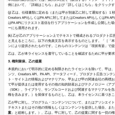
例において、「詳細はこちら」および「詳しくはこちら」をクリックす
(j) 乙は、仕様書類に定める（または甲が別途乙に対して通知する）
Creators APIもしくはPA APIに対してまたはCreators APIもしく
はPA APIにリクエスト送信を行うアプリケーションを作成し公開し
ーにも適用されます。
(k) 乙が乙のアプリケーション上でテキストで構成されるプロダクト
と見えるところに、以下の免責文言を表示するものとします。「［「本
ンにより提供されたものです。これらのコンテンツは「現状有姿」で提
乙は、乙が本ライセンスを遵守していることを確認するために甲が要求
3. 権利留保、乙の提案
本規約において明示的に定める制限されたライセンスを除いて、甲は、
ンツ、Creators API、PA API、データフィード、プロダクト
ト・サイト上の情報およびマテリアル、甲および甲の関連会社の商標お
て甲が提供または使用するその他の知的財産およびテクノロジー（アプ
（SDK）、ライブラリ、サンプルコードおよび関連するマテリアルを
権を含みます。）を留保するものとし、乙は、本ライセンスに基づきこ
乙が甲に対し、プログラム・コンテンツについて、またはアソシエイト
テキストまたはその他の情報もしくはコンテンツを提供した場合、また
案
」と総称します。）、乙は、甲に対して、乙の提案に関する一切の権