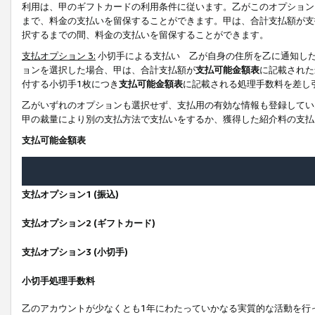
利用は、甲のギフトカードの利用条件に従います。乙がこのオプション
まで、料金の支払いを留保することができます。甲は、合計支払額が支
択するまでの間、料金の支払いを留保することができます。
支払オプション 3:
小切手による支払い 乙が自身の住所を乙に通知し
ョンを選択した場合、甲は、合計支払額が
支払可能金額表
に記載された
付する小切手1枚につき
支払可能金額表
に記載される処理手数料を差し
乙がいずれのオプションも選択せず、支払用の有効な情報も登録してい
甲の裁量により別の支払方法で支払いをするか、獲得した紹介料の支払
支払可能金額表
支払オプション1 (振込)
支払オプション2 (ギフトカード)
支払オプション3 (小切手)
小切手処理手数料
乙のアカウントが少なくとも1年にわたっていかなる実質的な活動を行