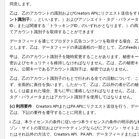
同意します。
乙は、乙のアカウントの識別およびCreators APIにリクエスト送
ント識別子
）」といいます。）およびアソシエイト・タグ・パラメータ（
ID」または関連する「トラッキングID」のいずれかとなります。）の両方
てアカウント識別子を取得することができます
データフィードを通じてプロダクト広告コンテンツを取得する場合、乙は、Cre
とします。乙は、データフィードの承認過程の一部として、乙のFeeds
甲は、乙のアカウント識別子を随時変更することがあります。秘密キー
密およびセキュリティを維持しなければなりません。乙は、乙の秘密キ
せん。公開キーであるアカウント識別子は、秘密ではありません。
乙は、乙のアカウント識別子のもとで行われる全ての活動について、こ
ず、全面的に責任を負います。したがって、乙は、乙以外の者が乙の秘
もしくは盗まれた場合、直ちに甲に連絡しなければなりません。乙は、
タグ・パラメータまたはアカウント識別子を使用してはなりません。
(c) 利用要件
Creators APIまたはPA APIにリクエスト送信を
乙は、下記の要件を遵守することに同意します。
i. 乙は、本ライセンスの条件に従いかつ本ライセンスの条件の明示的
ゾン・サイトの宣伝およびマーケティングならびにアマゾン・サイト上
たはそれ以外の方法で、Creators API、PA API、データフィー