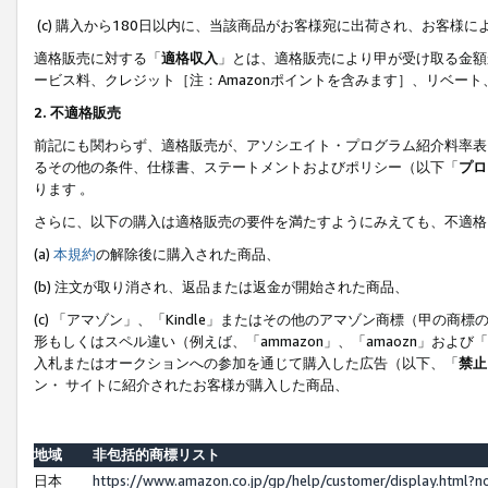
(c) 購入から180日以内に、当該商品がお客様宛に出荷され、お客
適格販売に対する「
適格収入
」とは、適格販売により甲が受け取る金額
ービス料、クレジット［注：Amazonポイントを含みます］、リベー
2. 不適格販売
前記にも関わらず、適格販売が、アソシエイト・プログラム紹介料率表
るその他の条件、仕様書、ステートメントおよびポリシー（以下「
プロ
ります 。
さらに、以下の購入は適格販売の要件を満たすようにみえても、不適格
(a)
本規約
の解除後に購入された商品、
(b) 注文が取り消され、返品または返金が開始された商品、
(c) 「アマゾン」、「Kindle」またはその他のアマゾン商標（甲
形もしくはスペル違い（例えば、「ammazon」、「amaozn」およ
入札またはオークションへの参加を通じて購入した広告（以下、「
禁止
ン・ サイトに紹介されたお客様が購入した商品、
地域
非包括的商標リスト
日本
https://www.amazon.co.jp/gp/help/customer/display.html