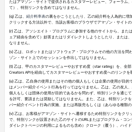
たはアマゾン・サイトで提供されるカスタマーレビュー、フォーラム、
て）、特別リンクを含めてはなりません。
(q) 乙は、
紹介料率表
の裏をかこうとしたり、乙の紹介料を人為的に増
クリックする方法以外で、当該お客様のブラウザでアマゾン・サイトの
(r) 乙は、アソシエイト・プログラムに参加する他のサイトから、ま
ェア経由を含めて）妨害またはリダイレクトしようとしたり、または、
なりません。
(s) 乙は、ロボットまたはソフトウェア・プログラムその他の方法を
ゾン・サイト上でのセッションを作出してはなりません。
(t) 乙は、甲のカスタマーレビューやおすすめ度（star rating
Creators APIを経由してカスタマーレビューやおすすめ度へのリンク
(u) 乙は、乙自身の使用またはその他の個人もしくは企業の使用が目
はメンバー紹介イベント行為を行ってはなりません。乙は、乙の友人、
個人もしくは団体の使用が目的であるかを問わず、特別リンクを通じて
を許可、要請または奨励してはなりません。また、乙は、特別リンクを
バー紹介イベント行為の実施、または再販売もしくは（あらゆる種類の
(v) 乙は、お客様がアマゾン・サイトへ遷移するため特別リンクをク
で、特別リンクが設置された乙のサイトのURLまたはプログラム・コ
ダイレクトページの利用によるものも含め）クローク（覆う）、ハイド