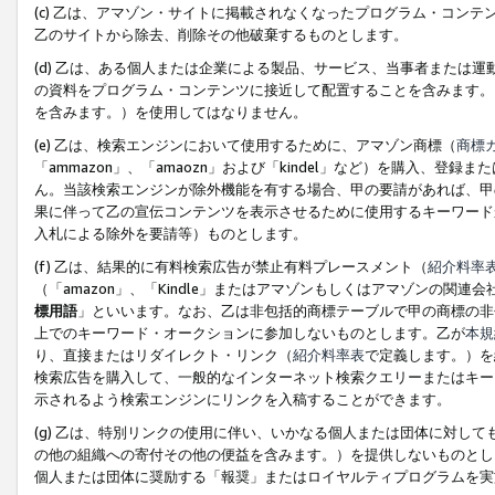
(c) 乙は、アマゾン・サイトに掲載されなくなったプログラム・コン
乙のサイトから除去、削除その他破棄するものとします。
(d) 乙は、ある個人または企業による製品、サービス、当事者または
の資料をプログラム・コンテンツに接近して配置することを含みます。
を含みます。）を使用してはなりません。
(e) 乙は、検索エンジンにおいて使用するために、アマゾン商標（
商標
「ammazon」、「amaozn」および「kindel」など）を購入
ん。当該検索エンジンが除外機能を有する場合、甲の要請があれば、甲
果に伴って乙の宣伝コンテンツを表示させるために使用するキーワード
入札による除外を要請等）ものとします。
(f) 乙は、結果的に有料検索広告が禁止有料プレースメント（
紹介料率
（「amazon」、「Kindle」またはアマゾンもしくはアマゾンの
標用語
」といいます。なお、乙は非包括的商標テーブルで甲の商標の非
上でのキーワード・オークションに参加しないものとします。乙が
本規
り、直接またはリダイレクト・リンク（
紹介料率表
で定義します。）を
検索広告を購入して、一般的なインターネット検索クエリーまたはキー
示されるよう検索エンジンにリンクを入稿することができます。
(g) 乙は、特別リンクの使用に伴い、いかなる個人または団体に対し
の他の組織への寄付その他の便益を含みます。）を提供しないものとし
個人または団体に奨励する「報奨」またはロイヤルティプログラムを実